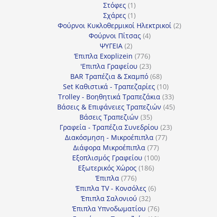
1
προϊόντα
Στόφες
1
προϊόν
1
Σχάρες
1
προϊόν
2
Φούρνοι Κυκλοθερμικοί Ηλεκτρικοί
2
4
προϊόντα
Φούρνοι Πίτσας
4
2
προϊόντα
ΨΥΓΕΙΑ
2
προϊόντα
776
Έπιπλα Exoplizein
776
προϊόντα
23
'Επιπλα Γραφείου
23
προϊόντα
68
BAR Τραπέζια & Σκαμπό
68
προϊόντα
10
Set Καθιστικά - Τραπεζαρίες
10
προϊόντα
33
Trolley - Βοηθητικά Τραπεζάκια
33
προϊόντα
45
Βάσεις & Επιφάνειες Τραπεζιών
45
35
προϊόντα
Βάσεις Τραπεζιών
35
προϊόντα
23
Γραφεία - Τραπέζια Συνεδρίου
23
77
προϊόντα
Διακόσμηση - Μικροέπιπλα
77
77
προϊόντα
Διάφορα Μικροέπιπλα
77
προϊόντα
100
Εξοπλισμός Γραφείου
100
186
προϊόντα
Εξωτερικός Χώρος
186
776
προϊόντα
Έπιπλα
776
προϊόντα
6
Έπιπλα TV - Κονσόλες
6
32
προϊόντα
Έπιπλα Σαλονιού
32
προϊόντα
76
Έπιπλα Υπνοδωματίου
76