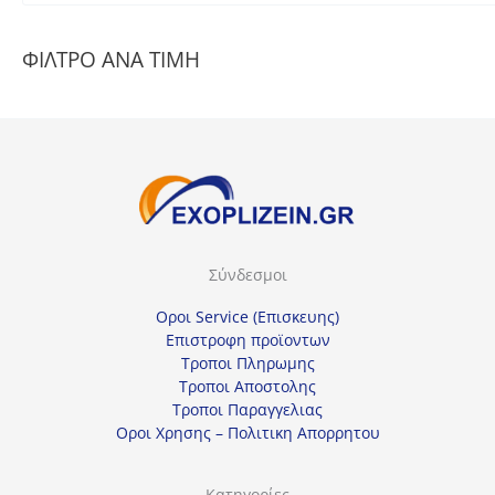
π
ι
ΦΙΛΤΡΟ ΑΝΑ ΤΙΜΗ
λ
έ
ξ
τ
ε
μ
ί
Σύνδεσμοι
α
κ
Οροι Service (Επισκευης)
α
Επιστροφη προϊοντων
Τροποι Πληρωμης
τ
Τροποι Αποστολης
η
Τροποι Παραγγελιας
γ
Οροι Χρησης – Πολιτικη Απορρητου
ο
ρ
Κατηγορίες