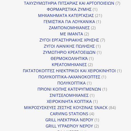
προϊόντα
7
ΤΑΧΥΖΥΜΩΤΗΡΙΑ ΠΙΤΣΑΡΙΑΣ ΚΑΙ ΑΡΤΟΠΟΙΕΙΩΝ
7
1
προϊό
ΦΟΡΜΑΡΙΣΤΙΚΑ ΖΥΜΗΣ
1
προϊόν
21
ΜΗΧΑΝΗΜΑΤΑ ΚΑΤΕΡΓΑΣΙΑΣ
21
1
προϊόντα
ΓΕΜΙΣΤΙΚΑ ΓΙΑ ΛΟΥΚΑΝΙΚΑ
1
2
προϊόν
ΖΑΜΠΟΝΟΜΗΧΑΝΕΣ
2
2
προϊόντα
ΜΕ ΙΜΑΝΤΑ
2
προϊόντα
7
ΖΥΓΟΙ ΕΡΓΑΣΤΗΡΙΑΚΗΣ ΧΡΗΣΗΣ
7
1
προϊόντα
ΖΥΓΟΙ ΛΙΑΝΙΚΗΣ ΠΩΛΗΣΗΣ
1
προϊόν
1
ΖΥΜΩΤΗΡΙΟ ΚΡΕΑΤΟΕΙΔΩΝ
1
1
προϊόν
ΘΕΡΜΟΚΟΛΛΗΤΙΚΆ
1
2
προϊόν
ΚΡΕΑΤΟΜΗΧΑΝΕΣ
2
προϊόντα
1
ΠΑΤΑΤΟΚΟΠΤΕΣ ΗΛΕΚΤΡΙΚΟΙ ΚΑΙ ΧΕΙΡΟΚΙΝΗΤΟΙ
1
1
προϊ
ΠΟΛΥΚΟΠΤΙΚΑ-ΛΑΧΑΝΟΚΟΠΤΕΣ
1
1
προϊόν
ΠΟΛΥΚΟΠΤΙΚΑ
1
προϊόν
1
ΠΡΙΟΝΙ ΚΟΠΗΣ ΚΑΤΕΨΥΓΜΕΝΩΝ
1
1
προϊόν
ΣΝΙΤΣΕΛΟΜΗΧΑΝΕΣ
1
προϊόν
1
ΧΕΙΡΟΚΙΝΗΤΑ ΚΟΠΤΙΚΑ
1
προϊόν
84
ΜΙΚΡΟΣΥΣΚΕΥΕΣ ΖΕΣΤΗΣ ΚΟΥΖΙΝΑΣ SNACK
84
4
προϊόντ
CARVING STATIONS
4
προϊόντα
1
GRILL ΗΛΕΚΤΡΙΚΑ ΝΕΡΟΥ
1
2
προϊόν
GRILL ΥΓΡΑΕΡΙΟΥ ΝΕΡΟΥ
2