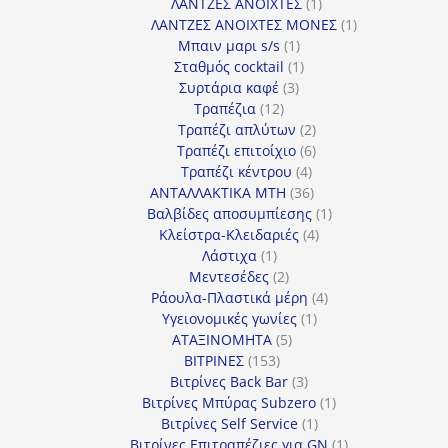
προϊόν
1
ΛΑΝΤΖΕΣ ΑΝΟΙΧΤΕΣ
1
προϊόν
1
ΛΑΝΤΖΕΣ ΑΝΟΙΧΤΕΣ ΜΟΝΕΣ
1
1
προϊόν
Μπαιν μαρι s/s
1
προϊόν
1
Σταθμός cocktail
1
3
προϊόν
Συρτάρια καφέ
3
12
προϊόντα
Τραπέζια
12
προϊόντα
2
Τραπέζι απλύτων
2
προϊόντα
6
Τραπέζι επιτοίχιο
6
4
προϊόντα
Τραπέζι κέντρου
4
προϊόντα
36
ΑΝΤΑΛΛΑΚΤΙΚΑ MTH
36
προϊόντα
1
Βαλβίδες αποσυμπίεσης
1
4
προϊόν
Κλείστρα-Κλειδαριές
4
1
προϊόντα
Λάστιχα
1
προϊόν
2
Μεντεσέδες
2
προϊόντα
4
Ράουλα-Πλαστικά μέρη
4
1
προϊόντα
Υγειονομικές γωνίες
1
5
προϊόν
ΑΤΑΞΙΝΟΜΗΤΑ
5
153
προϊόντα
ΒΙΤΡΙΝΕΣ
153
προϊόντα
3
Βιτρίνες Back Bar
3
προϊόντα
1
Βιτρίνες Mπύρας Subzero
1
1
προϊόν
Βιτρίνες Self Service
1
προϊόν
1
Βιτρίνες Επιτραπέζιες για GN
1