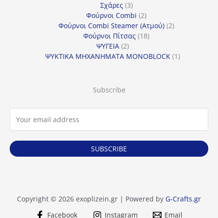
προϊόντα
3
Σχάρες
3
προϊόντα
2
Φούρνοι Combi
2
προϊόντα
2
Φούρνοι Combi Steamer (Ατμού)
2
18
προϊόντα
Φούρνοι Πίτσας
18
2
προϊόντα
ΨΥΓΕΙΑ
2
προϊόντα
1
ΨΥΚΤΙΚΑ ΜΗΧΑΝΗΜΑΤΑ MONOBLOCK
1
προϊόν
Subscribe
SUBSCRIBE
Copyright © 2026 exoplizein.gr | Powered by
G-Crafts.gr
Facebook
Instagram
Email