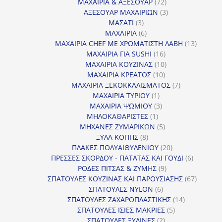
προϊόντα
72
ΜΑΧΑΙΡΙΑ & ΑΞΕΣΟΥΑΡ
72
προϊόντα
3
ΑΞΕΣΟΥΑΡ ΜΑΧΑΙΡΙΩΝ
3
3
προϊόντα
ΜΑΣΑΤΙ
3
προϊόντα
6
ΜΑΧΑΙΡΙΑ
6
προϊόντα
13
ΜΑΧΑΙΡΙΑ CHEF ΜΕ ΧΡΩΜΑΤΙΣΤΗ ΛΑΒΗ
13
16
προϊόντ
ΜΑΧΑΙΡΙΑ ΓΙΑ SUSHI
16
προϊόντα
10
ΜΑΧΑΙΡΙΑ ΚΟΥΖΙΝΑΣ
10
10
προϊόντα
ΜΑΧΑΙΡΙΑ ΚΡΕΑΤΟΣ
10
προϊόντα
7
ΜΑΧΑΙΡΙΑ ΞΕΚΟΚΚΑΛΙΣΜΑΤΟΣ
7
1
προϊόντα
ΜΑΧΑΙΡΙΑ ΤΥΡΙΟΥ
1
προϊόν
3
ΜΑΧΑΙΡΙΑ ΨΩΜΙΟΥ
3
1
προϊόντα
ΜΗΛΟΚΑΘΑΡΙΣΤΕΣ
1
προϊόν
5
ΜΗΧΑΝΕΣ ΖΥΜΑΡΙΚΩΝ
5
8
προϊόντα
ΞΥΛΑ ΚΟΠΗΣ
8
προϊόντα
20
ΠΛΑΚΕΣ ΠΟΛΥΑΙΘΥΛΕΝΙΟΥ
20
προϊόντα
6
ΠΡΕΣΣΕΣ ΣΚΟΡΔΟΥ - ΠΑΤΑΤΑΣ ΚΑΙ ΓΟΥΔΙ
6
9
προϊόντα
ΡΟΔΕΣ ΠΙΤΣΑΣ & ΖΥΜΗΣ
9
προϊόντα
67
ΣΠΑΤΟΥΛΕΣ ΚΟΥΖΙΝΑΣ ΚΑΙ ΠΑΡΟΥΣΙΑΣΗΣ
67
6
προϊόντ
ΣΠΑΤΟΥΛΕΣ NYLON
6
προϊόντα
14
ΣΠΑΤΟΥΛΕΣ ΖΑΧΑΡΟΠΛΑΣΤΙΚΗΣ
14
5
προϊόντα
ΣΠΑΤΟΥΛΕΣ ΙΣΙΕΣ ΜΑΚΡΙΕΣ
5
2
προϊόντα
ΣΠΑΤΟΥΛΕΣ ΞΥΛΙΝΕΣ
2