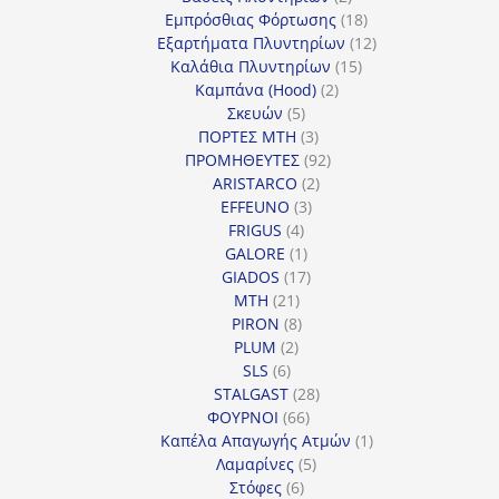
προϊόντα
18
Εμπρόσθιας Φόρτωσης
18
προϊόντα
12
Εξαρτήματα Πλυντηρίων
12
15
προϊόντα
Καλάθια Πλυντηρίων
15
2
προϊόντα
Καμπάνα (Hood)
2
5
προϊόντα
Σκευών
5
προϊόντα
3
ΠΟΡΤΕΣ MTH
3
προϊόντα
92
ΠΡΟΜΗΘΕΥΤΕΣ
92
2
προϊόντα
ARISTARCO
2
3
προϊόντα
EFFEUNO
3
4
προϊόντα
FRIGUS
4
προϊόντα
1
GALORE
1
προϊόν
17
GIADOS
17
21
προϊόντα
MTH
21
προϊόντα
8
PIRON
8
2
προϊόντα
PLUM
2
6
προϊόντα
SLS
6
προϊόντα
28
STALGAST
28
66
προϊόντα
ΦΟΥΡΝΟΙ
66
προϊόντα
1
Καπέλα Απαγωγής Ατμών
1
5
προϊόν
Λαμαρίνες
5
6
προϊόντα
Στόφες
6