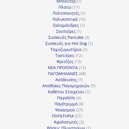
7
προϊόντα
Μπλέντερ
7
17
προϊόντα
Πλατώ
17
προϊόντα
1
Πολτοποιητές
1
προϊόν
15
Πολυκοπτικά
15
1
προϊόντα
Σαλαμάνδρες
1
1
προϊόν
Σουπιέρες
1
προϊόν
3
Συσκευές Pancake
3
προϊόντα
1
Συσκευές για Hot Dog
1
2
προϊόν
Ταχυζυμωτήρια
2
12
προϊόντα
Τοστιέρες
12
12
προϊόντα
Φριτέζες
12
προϊόντα
12
ΝΕΑ ΠΡΟΪΟΝΤΑ
12
προϊόντα
68
ΠΑΓΟΜΗΧΑΝΕΣ
68
7
προϊόντα
Ανάδευσης
7
προϊόντα
9
Αποθήκες Παγομηχανών
9
7
προϊόντα
Καθέτου Στοιχείου
7
4
προϊόντα
Παγολέπι
4
προϊόντα
8
Παγότριμμα
8
27
προϊόντα
Ψεκασμού
27
57
προϊόντα
ΠΛΥΝΤΗΡΙΑ
57
προϊόντα
2
Αφαλατωτές
2
προϊόντα
2
Βάσεις Πλυντηρίων
2