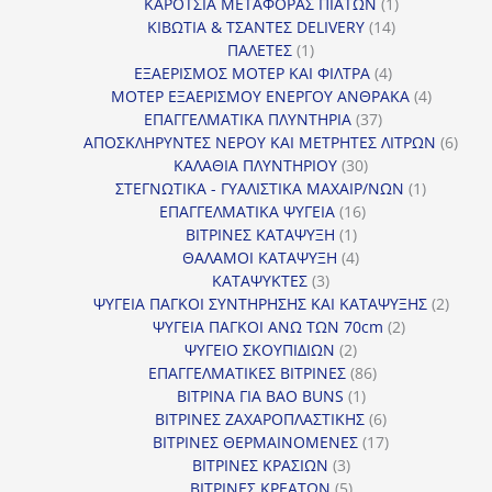
1
προϊόν
ΚΑΡΟΤΣΙΑ ΜΕΤΑΦΟΡΑΣ ΠΙΑΤΩΝ
1
14
προϊόν
ΚΙΒΩΤΙΑ & ΤΣΑΝΤΕΣ DELIVERY
14
1
προϊόντα
ΠΑΛΕΤΕΣ
1
προϊόν
4
ΕΞΑΕΡΙΣΜΟΣ ΜΟΤΕΡ ΚΑΙ ΦΙΛΤΡΑ
4
προϊόντα
4
ΜΟΤΕΡ ΕΞΑΕΡΙΣΜΟΥ ΕΝΕΡΓΟΥ ΑΝΘΡΑΚΑ
4
37
προϊόντ
ΕΠΑΓΓΕΛΜΑΤΙΚΑ ΠΛΥΝΤΗΡΙΑ
37
προϊόντα
6
ΑΠΟΣΚΛΗΡΥΝΤΕΣ ΝΕΡΟΥ ΚΑΙ ΜΕΤΡΗΤΕΣ ΛΙΤΡΩΝ
6
30
προϊ
ΚΑΛΑΘΙΑ ΠΛΥΝΤΗΡΙΟΥ
30
προϊόντα
1
ΣΤΕΓΝΩΤΙΚΑ - ΓΥΑΛΙΣΤΙΚΑ ΜΑΧΑΙΡ/ΝΩΝ
1
16
προϊόν
ΕΠΑΓΓΕΛΜΑΤΙΚΑ ΨΥΓΕΙΑ
16
1
προϊόντα
ΒΙΤΡΙΝΕΣ ΚΑΤΑΨΥΞΗ
1
προϊόν
4
ΘΑΛΑΜΟΙ ΚΑΤΑΨΥΞΗ
4
3
προϊόντα
ΚΑΤΑΨΥΚΤΕΣ
3
προϊόντα
2
ΨΥΓΕΙΑ ΠΑΓΚΟΙ ΣΥΝΤΗΡΗΣΗΣ ΚΑΙ ΚΑΤΑΨΥΞΗΣ
2
2
προϊό
ΨΥΓΕΙΑ ΠΑΓΚΟΙ ΑΝΩ ΤΩΝ 70cm
2
2
προϊόντα
ΨΥΓΕΙΟ ΣΚΟΥΠΙΔΙΩΝ
2
προϊόντα
86
ΕΠΑΓΓΕΛΜΑΤΙΚΕΣ ΒΙΤΡΙΝΕΣ
86
1
προϊόντα
ΒΙΤΡΙΝΑ ΓΙΑ BAO BUNS
1
προϊόν
6
ΒΙΤΡΙΝΕΣ ΖΑΧΑΡΟΠΛΑΣΤΙΚΗΣ
6
προϊόντα
17
ΒΙΤΡΙΝΕΣ ΘΕΡΜΑΙΝΟΜΕΝΕΣ
17
3
προϊόντα
ΒΙΤΡΙΝΕΣ ΚΡΑΣΙΩΝ
3
προϊόντα
5
ΒΙΤΡΙΝΕΣ ΚΡΕΑΤΩΝ
5