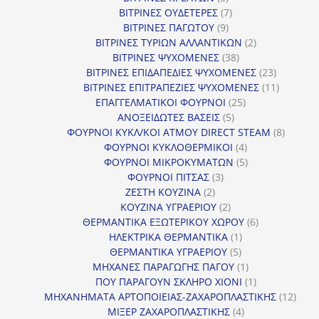
προϊόντα
7
ΒΙΤΡΙΝΕΣ ΟΥΔΕΤΕΡΕΣ
7
9
προϊόντα
ΒΙΤΡΙΝΕΣ ΠΑΓΩΤΟΥ
9
προϊόντα
2
ΒΙΤΡΙΝΕΣ ΤΥΡΙΩΝ ΑΛΛΑΝΤΙΚΩΝ
2
38
προϊόντα
ΒΙΤΡΙΝΕΣ ΨΥΧΟΜΕΝΕΣ
38
προϊόντα
23
ΒΙΤΡΙΝΕΣ ΕΠΙΔΑΠΕΔΙΕΣ ΨΥΧΟΜΕΝΕΣ
23
προϊόντα
11
ΒΙΤΡΙΝΕΣ ΕΠΙΤΡΑΠΕΖΙΕΣ ΨΥΧΟΜΕΝΕΣ
11
25
προϊόντ
ΕΠΑΓΓΕΛΜΑΤΙΚΟΙ ΦΟΥΡΝΟΙ
25
5
προϊόντα
ΑΝΟΞΕΙΔΩΤΕΣ ΒΑΣΕΙΣ
5
προϊόντα
8
ΦΟΥΡΝΟΙ ΚΥΚΛ/ΚΟΙ ΑΤΜΟΥ DIRECT STEAM
8
4
προϊόν
ΦΟΥΡΝΟΙ ΚΥΚΛΟΘΕΡΜΙΚΟΙ
4
προϊόντα
5
ΦΟΥΡΝΟΙ ΜΙΚΡΟΚΥΜΑΤΩΝ
5
3
προϊόντα
ΦΟΥΡΝΟΙ ΠΙΤΣΑΣ
3
2
προϊόντα
ΖΕΣΤΗ ΚΟΥΖΙΝΑ
2
προϊόντα
2
ΚΟΥΖΙΝΑ ΥΓΡΑΕΡΙΟΥ
2
προϊόντα
6
ΘΕΡΜΑΝΤΙΚΑ ΕΞΩΤΕΡΙΚΟΥ ΧΩΡΟΥ
6
1
προϊόντα
ΗΛΕΚΤΡΙΚΑ ΘΕΡΜΑΝΤΙΚΑ
1
5
προϊόν
ΘΕΡΜΑΝΤΙΚΑ ΥΓΡΑΕΡΙΟΥ
5
προϊόντα
1
ΜΗΧΑΝΕΣ ΠΑΡΑΓΩΓΗΣ ΠΑΓΟΥ
1
προϊόν
1
ΠΟΥ ΠΑΡΑΓΟΥΝ ΣΚΛΗΡΟ ΧΙΟΝΙ
1
προϊόν
12
ΜΗΧΑΝΗΜΑΤΑ ΑΡΤΟΠΟΙΕΙΑΣ-ΖΑΧΑΡΟΠΛΑΣΤΙΚΗΣ
12
4
προϊ
ΜΙΞΕΡ ΖΑΧΑΡΟΠΛΑΣΤΙΚΗΣ
4