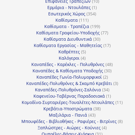
10
προϊόντα
Επιφάνειες Τραπεζιών
10
1
προϊόντα
Ερμάρια - Ντουλάπες
1
354
προϊόν
Εσωτερικός Χώρος
354
111
προϊόντα
Καθίσματα
111
προϊόντα
199
Καθίσματα - Τραπέζια
199
προϊόντα
77
Καθίσματα Γραφείου-Υποδοχής
77
30
προϊόντα
Καθίσματα Διευθυντικά
30
προϊόντα
17
Καθίσματα Εργασίας - Μαθητείας
17
5
προϊόντα
Καθρέπτες
5
4
προϊόντα
Καλόγεροι
4
προϊόντα
48
Καναπέδες - Καρέκλες - Πολυθρόνες
48
30
προϊόντα
Καναπέδες & Καθίσματα Υποδοχής
30
2
προϊόντα
Καναπέδες Γωνία-Πολυμορφικοί
2
προϊόντα
3
Καναπέδες-Πολυθρόνες & Σκαμπό Κρεβάτι
3
34
προϊόντ
Καναπέδες-Πολυθρόνες-Σαλόνια
34
προϊόντα
1
Καφενείου-Ταβέρνας Παραδοσιακά
1
προϊόν
11
Κομοδίνα-Συρταριέρες-Τουαλέτες-Ντουλάπες
11
38
προϊόν
Κρεβάτια-Υποστρώματα
38
43
προϊόντα
Μαξιλάρια - Πανιά
43
προϊόντα
8
Μπουφέδες - Βιβλιοθήκες - Ραφιέρες - Βιτρίνες
8
4
προϊό
Ξαπλώστρες - Αιώρες - Κούνιες
4
31
προϊόντα
Ομπρέλες-Βάσεις-Κιόσκια
31