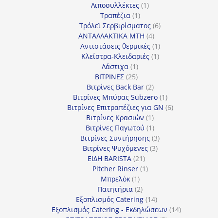
προϊόντα
1
Λιποσυλλέκτες
1
1
προϊόν
Τραπέζια
1
προϊόν
6
Τρόλεϊ Σερβιρίσματος
6
4
προϊόντα
ΑΝΤΑΛΛΑΚΤΙΚΑ MTH
4
προϊόντα
1
Αντιστάσεις θερμικές
1
1
προϊόν
Κλείστρα-Κλειδαριές
1
1
προϊόν
Λάστιχα
1
25
προϊόν
ΒΙΤΡΙΝΕΣ
25
προϊόντα
2
Βιτρίνες Back Bar
2
προϊόντα
1
Βιτρίνες Mπύρας Subzero
1
προϊόν
6
Βιτρίνες Επιτραπέζιες για GN
6
1
προϊόντα
Βιτρίνες Κρασιών
1
προϊόν
1
Βιτρίνες Παγωτού
1
προϊόν
3
Βιτρίνες Συντήρησης
3
3
προϊόντα
Βιτρίνες Ψυχόμενες
3
21
προϊόντα
ΕΙΔΗ BARISTA
21
προϊόντα
1
Pitcher Rinser
1
1
προϊόν
Μπρελόκ
1
προϊόν
2
Πατητήρια
2
προϊόντα
14
Εξοπλισμός Catering
14
προϊόντα
14
Εξοπλισμός Catering - Εκδηλώσεων
14