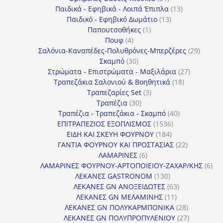
προϊόντα
13
Παιδικά - Εφηβικά - Λοιπά Έπιπλα
13
13
προϊόντα
Παιδικό - Εφηβικό Δωμάτιο
13
1
προϊόντα
Παπουτσοθήκες
1
4
προϊόν
Πουφ
4
προϊόντα
29
Σαλόνια-Καναπέδες-Πολυθρόνες-Μπερζέρες
29
30
προϊόν
Σκαμπό
30
προϊόντα
27
Στρώματα - Επιστρώματα - Μαξιλάρια
27
18
προϊόντα
Τραπεζάκια Σαλονιού & Βοηθητικά
18
3
προϊόντα
Τραπεζαρίες Set
3
30
προϊόντα
Τραπέζια
30
προϊόντα
40
Τραπέζια - Τραπεζάκια - Σκαμπό
40
1536
προϊόντα
ΕΠΙΤΡΑΠΕΖΙΟΣ ΕΞΟΠΛΙΣΜΟΣ
1536
184
προϊόντα
ΕΙΔΗ ΚΑΙ ΣΚΕΥΗ ΦΟΥΡΝΟΥ
184
προϊόντα
22
ΓΑΝΤΙΑ ΦΟΥΡΝΟΥ ΚΑΙ ΠΡΟΣΤΑΣΙΑΣ
22
6
προϊόντα
ΛΑΜΑΡΙΝΕΣ
6
προϊόντα
6
ΛΑΜΑΡΙΝΕΣ ΦΟΥΡΝΟΥ-ΑΡΤΟΠΟΙΕΙΟΥ-ΖΑΧΑΡ/ΚΗΣ
6
130
προ
ΛΕΚΑΝΕΣ GASTRONOM
130
προϊόντα
63
ΛΕΚΑΝΕΣ GN ΑΝΟΞΕΙΔΩΤΕΣ
63
11
προϊόντα
ΛΕΚΑΝΕΣ GN ΜΕΛΑΜΙΝΗΣ
11
προϊόντα
28
ΛΕΚΑΝΕΣ GN ΠΟΛΥΚΑΡΜΠΟΝΙΚΑ
28
προϊόντα
27
ΛΕΚΑΝΕΣ GN ΠΟΛΥΠΡΟΠΥΛΕΝΙΟΥ
27