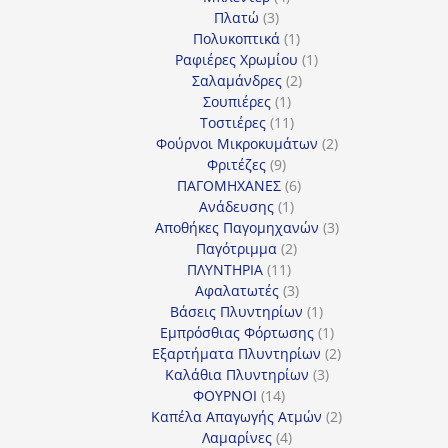
3
προϊόντα
Πλατώ
3
προϊόντα
1
Πολυκοπτικά
1
προϊόν
1
Ραφιέρες Χρωμίου
1
2
προϊόν
Σαλαμάνδρες
2
1
προϊόντα
Σουπιέρες
1
προϊόν
11
Τοστιέρες
11
προϊόντα
2
Φούρνοι Μικροκυμάτων
2
9
προϊόντα
Φριτέζες
9
προϊόντα
6
ΠΑΓΟΜΗΧΑΝΕΣ
6
1
προϊόντα
Ανάδευσης
1
προϊόν
3
Αποθήκες Παγομηχανών
3
2
προϊόντα
Παγότριμμα
2
11
προϊόντα
ΠΛΥΝΤΗΡΙΑ
11
προϊόντα
3
Αφαλατωτές
3
προϊόντα
1
Βάσεις Πλυντηρίων
1
προϊόν
1
Εμπρόσθιας Φόρτωσης
1
προϊόν
2
Εξαρτήματα Πλυντηρίων
2
3
προϊόντα
Καλάθια Πλυντηρίων
3
14
προϊόντα
ΦΟΥΡΝΟΙ
14
προϊόντα
2
Καπέλα Απαγωγής Ατμών
2
4
προϊόντα
Λαμαρίνες
4