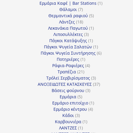
προϊόντα
1
Ερμάρια Καφέ | Bar Stations
1
7
προϊόν
Θάλαμοι
7
προϊόντα
5
Θερμαντικά ραφιού
5
18
προϊόντα
Λάντζες
18
προϊόντα
1
Λεκανάκια Παγωτού
1
3
προϊόν
Λιποσυλλέκτες
3
προϊόντα
1
Πάγκοι Κατάψυξης
1
προϊόν
1
Πάγκοι Ψυγεία Σαλατών
1
προϊόν
6
Πάγκοι Ψυγεία Συντήρησης
6
1
προϊόντα
Ποτηριέρες
1
προϊόν
4
Ράφια-Ραφιέρες
4
21
προϊόντα
Τραπέζια
21
προϊόντα
3
Τρόλεϊ Σερβιρίσματος
3
προϊόντα
37
ΑΝΟΞΕΙΔΩΤΕΣ ΚΑΤΑΣΚΕΥΕΣ
37
3
προϊόντα
Βάσεις φούρνου
3
5
προϊόντα
Ερμάρια
5
προϊόντα
1
Ερμάριο επιτοίχιο
1
4
προϊόν
Ερμάριο κέντρου
4
3
προϊόντα
Κάδοι
3
προϊόντα
1
Καρβουνιέρα
1
1
προϊόν
ΛΑΝΤΖΕΣ
1