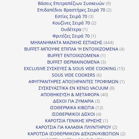
9
προϊόν
Βάσεις Επιτραπέζιων Συσκευών
9
προϊόντα
2
Επιδαπέδιοι Βραστήρες Σειρά 70
2
3
προϊόντα
Εστίες Σειρά 70
3
προϊόντα
2
Κουζίνες Σειρά 70
2
1
προϊόντα
Ουδέτερα
1
προϊόν
1
Φριτέζες Σειρά 70
1
προϊόν
444
ΜΗΧΑΝΗΜΑΤΑ ΜΑΖΙΚΗΣ ΕΣΤΙΑΣΗΣ
444
προϊόντα
4
BUFFET-ΜΠΟΥΦΕ ΕΠΙΠΛΑ 'Η ΕΝΤΟΙΧΙΖΟΜΕΝΑ
4
1
προϊόν
BUFFET ΕΝΤΟΙΧΙΖΟΜΕΝΑ
1
προϊόν
3
BUFFET ΘΕΡΜΑΙΝΟΜΕΝΑ
3
προϊόντα
15
EXCLUSIVE ΣΥΣΚΕΥΕΣ & SOUS VIDE COOKING
15
6
προϊόν
SOUS VIDE COOKERS
6
προϊόντα
1
ΑΦΥΓΡΑΝΤΗΡΕΣ ΑΠΟΞΗΡΑΝΤΕΣ ΤΡΟΦΙΜΩΝ
1
8
προϊόν
ΣΥΣΚΕΥΑΣΤΙΚΑ ΕΝ ΚΕΝΩ VACUUM
8
40
προϊόντα
ΑΠΟΘΗΚΕΥΣΗ & ΜΕΤΑΦΟΡΑ
40
3
προϊόντα
ΔΙΣΚΟΙ ΓΙΑ ΖΥΜΑΡΙΑ
3
προϊόντα
12
ΙΣΟΘΕΡΜΙΚΑ ΚΙΒΩΤΙΑ
12
4
προϊόντα
ΙΣΟΘΕΡΜΙΚΟΙ ΔΙΣΚΟΙ
4
προϊόντα
1
ΚΑΡΟΤΣΙΑ ΓΕΝΙΚΗΣ ΧΡΗΣΗΣ
1
προϊόν
2
ΚΑΡΟΤΣΙΑ ΓΙΑ ΚΑΛΑΘΙΑ ΠΛΥΝΤΗΡΙΟΥ
2
προϊόντα
2
ΚΑΡΟΤΣΙΑ ΙΣΟΘΕΡΜΙΚΩΝ ΔΙΣΚΩΝ/ΚΙΒΩΤΙΩΝ
2