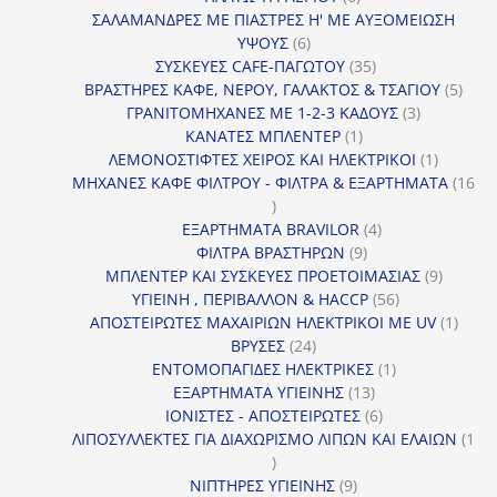
προϊόντα
ΣΑΛΑΜΑΝΔΡΕΣ ΜΕ ΠΙΑΣΤΡΕΣ Η' ΜΕ ΑΥΞΟΜΕΙΩΣΗ
6
ΥΨΟΥΣ
6
προϊόντα
35
ΣΥΣΚΕΥΕΣ CAFE-ΠΑΓΩΤΟΥ
35
προϊόντα
5
ΒΡΑΣΤΗΡΕΣ ΚΑΦΕ, ΝΕΡΟΥ, ΓΑΛΑΚΤΟΣ & ΤΣΑΓΙΟΥ
5
3
προϊ
ΓΡΑΝΙΤΟΜΗΧΑΝΕΣ ΜΕ 1-2-3 ΚΑΔΟΥΣ
3
1
προϊόντα
ΚΑΝΑΤΕΣ ΜΠΛΕΝΤΕΡ
1
προϊόν
1
ΛΕΜΟΝΟΣΤΙΦΤΕΣ ΧΕΙΡΟΣ ΚΑΙ ΗΛΕΚΤΡΙΚΟΙ
1
προϊόν
ΜΗΧΑΝΕΣ ΚΑΦΕ ΦΙΛΤΡΟΥ - ΦΙΛΤΡΑ & ΕΞΑΡΤΗΜΑΤΑ
16
16
προϊόντα
4
ΕΞΑΡΤΗΜΑΤΑ BRAVILOR
4
9
προϊόντα
ΦΙΛΤΡΑ ΒΡΑΣΤΗΡΩΝ
9
προϊόντα
9
ΜΠΛΕΝΤΕΡ ΚΑΙ ΣΥΣΚΕΥΕΣ ΠΡΟΕΤΟΙΜΑΣΙΑΣ
9
56
προϊόντ
ΥΓΙΕΙΝΗ , ΠΕΡΙΒΑΛΛΟΝ & HACCP
56
προϊόντα
1
ΑΠΟΣΤΕΙΡΩΤΕΣ ΜΑΧΑΙΡΙΩΝ ΗΛΕΚΤΡΙΚΟΙ ΜΕ UV
1
24
προϊό
ΒΡΥΣΕΣ
24
προϊόντα
1
ΕΝΤΟΜΟΠΑΓΙΔΕΣ ΗΛΕΚΤΡΙΚΕΣ
1
13
προϊόν
ΕΞΑΡΤΗΜΑΤΑ ΥΓΙΕΙΝΗΣ
13
προϊόντα
6
ΙΟΝΙΣΤΕΣ - ΑΠΟΣΤΕΙΡΩΤΕΣ
6
προϊόντα
ΛΙΠΟΣΥΛΛΕΚΤΕΣ ΓΙΑ ΔΙΑΧΩΡΙΣΜΟ ΛΙΠΩΝ ΚΑΙ ΕΛΑΙΩΝ
1
1
προϊόν
9
ΝΙΠΤΗΡΕΣ ΥΓΙΕΙΝΗΣ
9