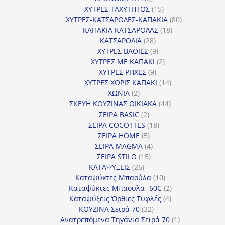
προϊόντα
15
ΧΥΤΡΕΣ ΤΑΧΥΤΗΤΟΣ
15
προϊόντα
80
ΧΥΤΡΕΣ-ΚΑΤΣΑΡΟΛΕΣ-ΚΑΠΑΚΙΑ
80
18
προϊόντα
ΚΑΠΑΚΙΑ ΚΑΤΣΑΡΟΛΑΣ
18
28
προϊόντα
ΚΑΤΣΑΡΟΛΙΑ
28
προϊόντα
9
ΧΥΤΡΕΣ ΒΑΘΙΕΣ
9
προϊόντα
2
ΧΥΤΡΕΣ ΜΕ ΚΑΠΑΚΙ
2
9
προϊόντα
ΧΥΤΡΕΣ ΡΗΧΕΣ
9
προϊόντα
14
ΧΥΤΡΕΣ ΧΩΡΙΣ ΚΑΠΑΚΙ
14
2
προϊόντα
ΧΩΝΙΑ
2
προϊόντα
44
ΣΚΕΥΗ ΚΟΥΖΙΝΑΣ ΟΙΚΙΑΚΑ
44
2
προϊόντα
ΣΕΙΡΑ BASIC
2
προϊόντα
18
ΣΕΙΡΑ COCOTTES
18
5
προϊόντα
ΣΕΙΡΑ HOME
5
προϊόντα
4
ΣΕΙΡΑ MAGMA
4
15
προϊόντα
ΣΕΙΡΑ STILO
15
26
προϊόντα
ΚΑΤΑΨΥΞΕΙΣ
26
προϊόντα
10
Καταψύκτες Μπαούλα
10
προϊόντα
2
Καταψύκτες Μπαούλα -60C
2
4
προϊόντα
Καταψύξεις Όρθιες Τυφλές
4
32
προϊόντα
ΚΟΥΖΙΝΑ Σειρά 70
32
προϊόντα
1
Ανατρεπόμενα Τηγάνια Σειρά 70
1