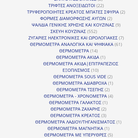
προϊόντα
22
ΤΡΙΦΤΕΣ ΑΝΟΞΕΙΔΩΤΟΙ
22
προϊόντα
2
ΤΡΥΦΕΡΟΠΟΙΗΤΕΣ ΚΡΕΑΤΟΣ ΜΠΑΤΕΣ ΣΦΥΡΙΑ
2
2
προϊόν
ΦΟΡΜΕΣ ΔΙΑΜΟΡΦΩΣΗΣ ΑΥΓΩΝ
2
προϊόντα
9
ΨΑΛΙΔΙΑ ΓΕΝΙΚΗΣ ΧΡΗΣΗΣ ΚΑΙ ΚΟΥΖΙΝΑΣ
9
552
προϊόντα
ΣΚΕΥΗ ΚΟΥΖΙΝΑΣ
552
προϊόντα
7
ΖΥΓΑΡΙΕΣ ΗΛΕΚΤΡΟΝΙΚΕΣ ΚΑΙ ΩΡΟΛΟΓΙΑΚΕΣ
7
61
προϊόν
ΘΕΡΜΟΜΕΤΡΑ ΑΝΑΛΟΓΙΚΑ ΚΑΙ ΨΗΦΙΑΚΑ
61
14
προϊόντ
ΘΕΡΜΟΜΕΤΡΑ
14
προϊόντα
1
ΘΕΡΜΟΜΕΤΡΑ ΑΚΙΔΑ
1
προϊόν
ΘΕΡΜΟΜΕΤΡΑ ΑΚΙΔΑ|ΕΠΙΤΡΑΠΕΖΙΟΣ
10
ΕΞΟΠΛΙΣΜΟΣ
10
προϊόντα
2
ΘΕΡΜΟΜΕΤΡΑ SOUS VIDE
2
προϊόντα
1
ΘΕΡΜΟΜΕΤΡΑ ΑΔΙΑΒΡΟΧΑ
1
2
προϊόν
ΘΕΡΜΟΜΕΤΡΑ ΤΣΕΠΗΣ
2
προϊόντα
4
ΘΕΡΜΟΜΕΤΡΑ - ΧΡΟΝΟΜΕΤΡΑ
4
1
προϊόντα
ΘΕΡΜΟΜΕΤΡΑ ΓΑΛΑΚΤΟΣ
1
2
προϊόν
ΘΕΡΜΟΜΕΤΡΑ ΖΑΧΑΡΗΣ
2
προϊόντα
3
ΘΕΡΜΟΜΕΤΡΑ ΚΡΕΑΤΟΣ
3
προϊόντα
1
ΘΕΡΜΟΜΕΤΡΑ ΛΑΔΙΟΥ/ΤΗΓΑΝΙΣΜΑΤΟΣ
1
1
προϊόν
ΘΕΡΜΟΜΕΤΡΑ ΜΑΓΝΗΤΙΚΑ
1
προϊόν
5
ΘΕΡΜΟΜΕΤΡΑ ΜΕ ΥΠΕΡΥΘΡΕΣ
5