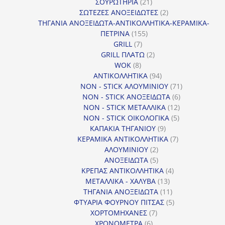
προϊόντα
21
ΣΟΥΡΩΤΗΡΙΑ
21
προϊόντα
2
ΣΩΤΕΖΕΣ ΑΝΟΞΕΙΔΩΤΕΣ
2
προϊόντα
ΤΗΓΑΝΙΑ ΑΝΟΞΕΙΔΩΤΑ-ΑΝΤΙΚΟΛΛΗΤΙΚΑ-ΚΕΡΑΜΙΚΑ-
155
ΠΕΤΡΙΝΑ
155
7
προϊόντα
GRILL
7
προϊόντα
2
GRILL ΠΛΑΤΩ
2
8
προϊόντα
WOK
8
προϊόντα
94
ΑΝΤΙΚΟΛΛΗΤΙΚΑ
94
προϊόντα
71
NON - STICK ΑΛΟΥΜΙΝΙΟΥ
71
6
προϊόντα
NON - STICK ΑΝΟΞΕΙΔΩΤΑ
6
12
προϊόντα
NON - STICK ΜΕΤΑΛΛΙΚΑ
12
5
προϊόντα
NON - STICK ΟΙΚΟΛΟΓΙΚΑ
5
9
προϊόντα
ΚΑΠΑΚΙΑ ΤΗΓΑΝΙΟΥ
9
προϊόντα
7
ΚΕΡΑΜΙΚΑ ΑΝΤΙΚΟΛΛΗΤΙΚΑ
7
2
προϊόντα
ΑΛΟΥΜΙΝΙΟΥ
2
προϊόντα
5
ΑΝΟΞΕΙΔΩΤΑ
5
προϊόντα
4
ΚΡΕΠΑΣ ΑΝΤΙΚΟΛΛΗΤΙΚΑ
4
13
προϊόντα
ΜΕΤΑΛΛΙΚΑ - ΧΑΛΥΒΑ
13
προϊόντα
11
ΤΗΓΑΝΙΑ ΑΝΟΞΕΙΔΩΤΑ
11
προϊόντα
5
ΦΤΥΑΡΙΑ ΦΟΥΡΝΟΥ ΠΙΤΣΑΣ
5
7
προϊόντα
ΧΟΡΤΟΜΗΧΑΝΕΣ
7
6
προϊόντα
ΧΡΟΝΟΜΕΤΡΑ
6