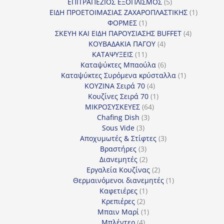
5
προϊόντα
ΕΠΙΤΡΑΠΕΖΙΟΣ ΕΞΟΠΛΙΣΜΟΣ
5
προϊόντα
1
ΕΙΔΗ ΠΡΟΕΤΟΙΜΑΣΙΑΣ ΖΑΧΑΡΟΠΛΑΣΤΙΚΗΣ
1
1
προϊόν
ΦΟΡΜΕΣ
1
προϊόν
4
ΣΚΕΥΗ ΚΑΙ ΕΙΔΗ ΠΑΡΟΥΣΙΑΣΗΣ BUFFET
4
4
προϊόντα
ΚΟΥΒΑΔΑΚΙΑ ΠΑΓΟΥ
4
11
προϊόντα
ΚΑΤΑΨΥΞΕΙΣ
11
προϊόντα
6
Καταψύκτες Μπαούλα
6
προϊόντα
1
Καταψύκτες Συρόμενα κρύσταλλα
1
4
προϊόν
ΚΟΥΖΙΝΑ Σειρά 70
4
προϊόντα
1
Κουζίνες Σειρά 70
1
64
προϊόν
ΜΙΚΡΟΣΥΣΚΕΥΕΣ
64
3
προϊόντα
Chafing Dish
3
3
προϊόντα
Sous Vide
3
προϊόντα
3
Αποχυμωτές & Στίφτες
3
3
προϊόντα
Βραστήρες
3
προϊόντα
2
Διανεμητές
2
προϊόντα
2
Εργαλεία Κουζίνας
2
προϊόντα
1
Θερμαινόμενοι διανεμητές
1
1
προϊόν
Καφετιέρες
1
2
προϊόν
Κρεπιέρες
2
προϊόντα
1
Μπαιν Μαρί
1
4
προϊόν
Μπλέντερ
4