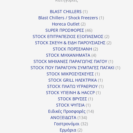
ί
1
BLAST CHILLERS
1
α
προϊόν
1
Blast Chillers / Shock Freezers
1
2
προϊόν
Horeca Outlet
2
προϊόντα
46
SUPER ΠΡΟΣΦΟΡΕΣ
46
προϊόντα
2
STOCK ΕΠΙΤΡΑΠΕΖΙΟΣ ΕΞΟΠΛΙΣΜΟΣ
2
προϊόντα
2
STOCK ΣΚΕΥΗ & ΕΙΔΗ ΠΑΡΟΥΣΙΑΣΗΣ
2
2
προϊόντα
STOCK ΠΟΡΣΕΛΑΝΗ
2
4
προϊόντα
STOCK ΜΗΧΑΝΗΜΑΤΑ
4
προϊόντα
1
STOCK ΜΗΧΑΝΕΣ ΠΑΡΑΓΩΓΗΣ ΠΑΓΟΥ
1
προϊόν
1
STOCK ΠΟΥ ΠΑΡΑΓΟΥΝ ΣΥΜΠΑΓΕΣ ΠΑΓΑΚΙ
1
1
προϊόν
STOCK ΜΙΚΡΟΣΥΣΚΕΥΕΣ
1
προϊόν
1
STOCK GRILL ΗΛΕΚΤΡΙΚΑ
1
προϊόν
1
STOCK ΠΛΑΤΩ ΥΓΡΑΕΡΙΟΥ
1
1
προϊόν
STOCK ΥΓΙΕΙΝΗ & HACCP
1
1
προϊόν
STOCK ΒΡΥΣΕΣ
1
1
προϊόν
STOCK ΨΥΓΕΙΑ
1
προϊόν
14
Ειδικές Προσφορές
14
134
προϊόντα
ΑΝΟΞΕΙΔΩΤΑ
134
προϊόντα
32
Γαστρονόμοι
32
2
προϊόντα
Ερμάρια
2