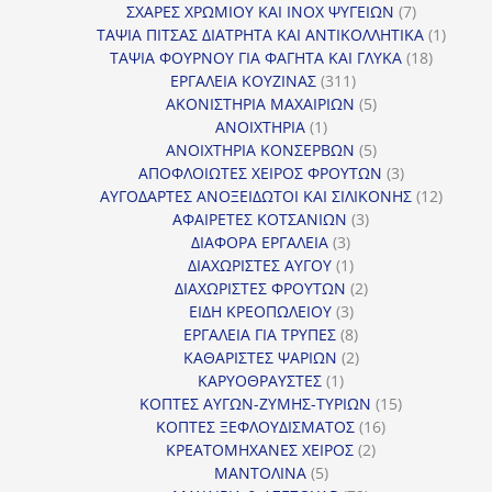
7
προϊόντα
ΣΧΑΡΕΣ ΧΡΩΜΙΟΥ ΚΑΙ INOX ΨΥΓΕΙΩΝ
7
προϊόντα
1
ΤΑΨΙΑ ΠΙΤΣΑΣ ΔΙΑΤΡΗΤΑ ΚΑΙ ΑΝΤΙΚΟΛΛΗΤΙΚΑ
1
18
προϊόν
ΤΑΨΙΑ ΦΟΥΡΝΟΥ ΓΙΑ ΦΑΓΗΤΑ ΚΑΙ ΓΛΥΚΑ
18
311
προϊόντ
ΕΡΓΑΛΕΙΑ ΚΟΥΖΙΝΑΣ
311
προϊόντα
5
ΑΚΟΝΙΣΤΗΡΙΑ ΜΑΧΑΙΡΙΩΝ
5
1
προϊόντα
ΑΝΟΙΧΤΗΡΙΑ
1
προϊόν
5
ΑΝΟΙΧΤΗΡΙΑ ΚΟΝΣΕΡΒΩΝ
5
προϊόντα
3
ΑΠΟΦΛΟΙΩΤΕΣ ΧΕΙΡΟΣ ΦΡΟΥΤΩΝ
3
προϊόντα
12
ΑΥΓΟΔΑΡΤΕΣ ΑΝΟΞΕΙΔΩΤΟΙ ΚΑΙ ΣΙΛΙΚΟΝΗΣ
12
3
προϊόν
ΑΦΑΙΡΕΤΕΣ ΚΟΤΣΑΝΙΩΝ
3
3
προϊόντα
ΔΙΑΦΟΡΑ ΕΡΓΑΛΕΙΑ
3
προϊόντα
1
ΔΙΑΧΩΡΙΣΤΕΣ ΑΥΓΟΥ
1
προϊόν
2
ΔΙΑΧΩΡΙΣΤΕΣ ΦΡΟΥΤΩΝ
2
3
προϊόντα
ΕΙΔΗ ΚΡΕΟΠΩΛΕΙΟΥ
3
προϊόντα
8
ΕΡΓΑΛΕΙΑ ΓΙΑ ΤΡΥΠΕΣ
8
προϊόντα
2
ΚΑΘΑΡΙΣΤΕΣ ΨΑΡΙΩΝ
2
1
προϊόντα
ΚΑΡΥΟΘΡΑΥΣΤΕΣ
1
προϊόν
15
ΚΟΠΤΕΣ ΑΥΓΩΝ-ΖΥΜΗΣ-ΤΥΡΙΩΝ
15
16
προϊόντα
ΚΟΠΤΕΣ ΞΕΦΛΟΥΔΙΣΜΑΤΟΣ
16
2
προϊόντα
ΚΡΕΑΤΟΜΗΧΑΝΕΣ ΧΕΙΡΟΣ
2
5
προϊόντα
ΜΑΝΤΟΛΙΝΑ
5