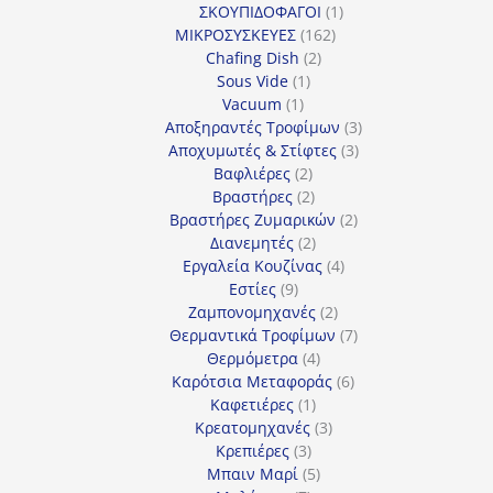
1
προϊόντα
ΣΚΟΥΠΙΔΟΦΑΓΟΙ
1
162
προϊόν
ΜΙΚΡΟΣΥΣΚΕΥΕΣ
162
2
προϊόντα
Chafing Dish
2
1
προϊόντα
Sous Vide
1
1
προϊόν
Vacuum
1
προϊόν
3
Αποξηραντές Τροφίμων
3
3
προϊόντα
Αποχυμωτές & Στίφτες
3
2
προϊόντα
Βαφλιέρες
2
προϊόντα
2
Βραστήρες
2
προϊόντα
2
Βραστήρες Ζυμαρικών
2
2
προϊόντα
Διανεμητές
2
προϊόντα
4
Εργαλεία Κουζίνας
4
9
προϊόντα
Εστίες
9
προϊόντα
2
Ζαμπονομηχανές
2
προϊόντα
7
Θερμαντικά Τροφίμων
7
4
προϊόντα
Θερμόμετρα
4
προϊόντα
6
Καρότσια Μεταφοράς
6
1
προϊόντα
Καφετιέρες
1
προϊόν
3
Κρεατομηχανές
3
3
προϊόντα
Κρεπιέρες
3
προϊόντα
5
Μπαιν Μαρί
5