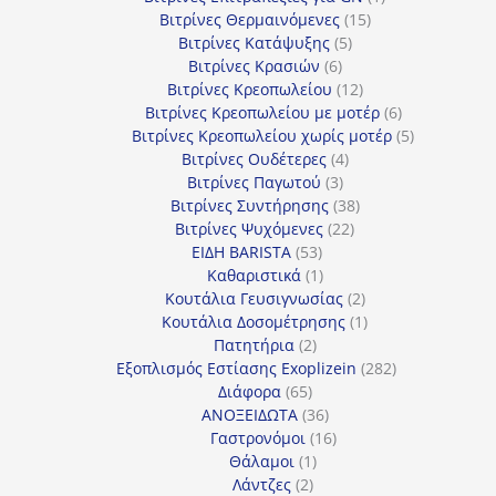
15
προϊόν
Βιτρίνες Θερμαινόμενες
15
5
προϊόντα
Βιτρίνες Κατάψυξης
5
6
προϊόντα
Βιτρίνες Κρασιών
6
προϊόντα
12
Βιτρίνες Κρεοπωλείου
12
προϊόντα
6
Βιτρίνες Κρεοπωλείου με μοτέρ
6
προϊόντα
5
Βιτρίνες Κρεοπωλείου χωρίς μοτέρ
5
4
προϊόντα
Βιτρίνες Ουδέτερες
4
3
προϊόντα
Βιτρίνες Παγωτού
3
προϊόντα
38
Βιτρίνες Συντήρησης
38
22
προϊόντα
Βιτρίνες Ψυχόμενες
22
53
προϊόντα
ΕΙΔΗ BARISTA
53
προϊόντα
1
Καθαριστικά
1
προϊόν
2
Κουτάλια Γευσιγνωσίας
2
προϊόντα
1
Κουτάλια Δοσομέτρησης
1
2
προϊόν
Πατητήρια
2
προϊόντα
282
Εξοπλισμός Εστίασης Exoplizein
282
65
προϊόντα
Διάφορα
65
προϊόντα
36
ΑΝΟΞΕΙΔΩΤΑ
36
προϊόντα
16
Γαστρονόμοι
16
1
προϊόντα
Θάλαμοι
1
2
προϊόν
Λάντζες
2