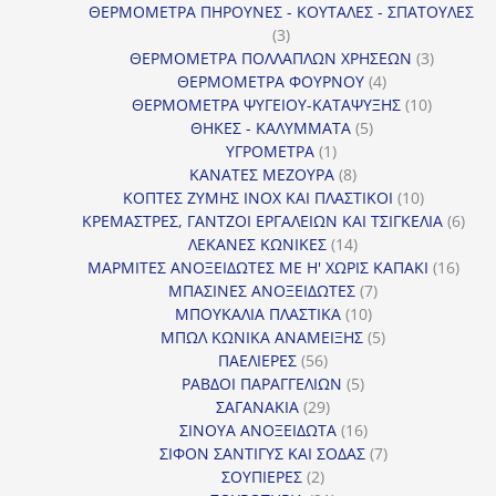
προϊόντα
ΘΕΡΜΟΜΕΤΡΑ ΠΗΡΟΥΝΕΣ - ΚΟΥΤΑΛΕΣ - ΣΠΑΤΟΥΛΕΣ
3
3
προϊόντα
3
ΘΕΡΜΟΜΕΤΡΑ ΠΟΛΛΑΠΛΩΝ ΧΡΗΣΕΩΝ
3
4
προϊόντ
ΘΕΡΜΟΜΕΤΡΑ ΦΟΥΡΝΟΥ
4
προϊόντα
10
ΘΕΡΜΟΜΕΤΡΑ ΨΥΓΕΙΟΥ-ΚΑΤΑΨΥΞΗΣ
10
5
προϊόντα
ΘΗΚΕΣ - ΚΑΛΥΜΜΑΤΑ
5
1
προϊόντα
ΥΓΡΟΜΕΤΡΑ
1
προϊόν
8
ΚΑΝΑΤΕΣ ΜΕΖΟΥΡΑ
8
προϊόντα
10
ΚΟΠΤΕΣ ΖΥΜΗΣ INOX ΚΑΙ ΠΛΑΣΤΙΚΟΙ
10
προϊόντα
6
ΚΡΕΜΑΣΤΡΕΣ, ΓΑΝΤΖΟΙ ΕΡΓΑΛΕΙΩΝ ΚΑΙ ΤΣΙΓΚΕΛΙΑ
6
14
προϊ
ΛΕΚΑΝΕΣ ΚΩΝΙΚΕΣ
14
προϊόντα
16
ΜΑΡΜΙΤΕΣ ΑΝΟΞΕΙΔΩΤΕΣ ΜΕ Η' ΧΩΡΙΣ ΚΑΠΑΚΙ
16
7
προϊ
ΜΠΑΣΙΝΕΣ ΑΝΟΞΕΙΔΩΤΕΣ
7
10
προϊόντα
ΜΠΟΥΚΑΛΙΑ ΠΛΑΣΤΙΚΑ
10
προϊόντα
5
ΜΠΩΛ ΚΩΝΙΚΑ ΑΝΑΜΕΙΞΗΣ
5
56
προϊόντα
ΠΑΕΛΙΕΡΕΣ
56
προϊόντα
5
ΡΑΒΔΟΙ ΠΑΡΑΓΓΕΛΙΩΝ
5
29
προϊόντα
ΣΑΓΑΝΑΚΙΑ
29
προϊόντα
16
ΣΙΝΟΥΑ ΑΝΟΞΕΙΔΩΤΑ
16
προϊόντα
7
ΣΙΦΟΝ ΣΑΝΤΙΓΥΣ ΚΑΙ ΣΟΔΑΣ
7
2
προϊόντα
ΣΟΥΠΙΕΡΕΣ
2