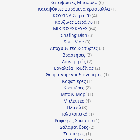
προϊόντα
6
Καταψύκτες Μπαούλα
6
προϊόντα
1
Καταψύκτες Συρόμενα κρύσταλλα
1
4
προϊόν
ΚΟΥΖΙΝΑ Σειρά 70
4
προϊόντα
1
Κουζίνες Σειρά 70
1
64
προϊόν
ΜΙΚΡΟΣΥΣΚΕΥΕΣ
64
3
προϊόντα
Chafing Dish
3
3
προϊόντα
Sous Vide
3
προϊόντα
3
Αποχυμωτές & Στίφτες
3
3
προϊόντα
Βραστήρες
3
προϊόντα
2
Διανεμητές
2
προϊόντα
2
Εργαλεία Κουζίνας
2
προϊόντα
1
Θερμαινόμενοι διανεμητές
1
1
προϊόν
Καφετιέρες
1
2
προϊόν
Κρεπιέρες
2
προϊόντα
1
Μπαιν Μαρί
1
4
προϊόν
Μπλέντερ
4
3
προϊόντα
Πλατώ
3
προϊόντα
1
Πολυκοπτικά
1
προϊόν
1
Ραφιέρες Χρωμίου
1
2
προϊόν
Σαλαμάνδρες
2
1
προϊόντα
Σουπιέρες
1
προϊόν
11