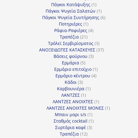
προϊόντα
1
Πάγκοι Κατάψυξης
1
προϊόν
1
Πάγκοι Ψυγεία Σαλατών
1
προϊόν
6
Πάγκοι Ψυγεία Συντήρησης
6
1
προϊόντα
Ποτηριέρες
1
προϊόν
4
Ράφια-Ραφιέρες
4
21
προϊόντα
Τραπέζια
21
προϊόντα
3
Τρόλεϊ Σερβιρίσματος
3
προϊόντα
37
ΑΝΟΞΕΙΔΩΤΕΣ ΚΑΤΑΣΚΕΥΕΣ
37
3
προϊόντα
Βάσεις φούρνου
3
5
προϊόντα
Ερμάρια
5
προϊόντα
1
Ερμάριο επιτοίχιο
1
4
προϊόν
Ερμάριο κέντρου
4
3
προϊόντα
Κάδοι
3
προϊόντα
1
Καρβουνιέρα
1
1
προϊόν
ΛΑΝΤΖΕΣ
1
προϊόν
1
ΛΑΝΤΖΕΣ ΑΝΟΙΧΤΕΣ
1
προϊόν
1
ΛΑΝΤΖΕΣ ΑΝΟΙΧΤΕΣ ΜΟΝΕΣ
1
1
προϊόν
Μπαιν μαρι s/s
1
προϊόν
1
Σταθμός cocktail
1
3
προϊόν
Συρτάρια καφέ
3
12
προϊόντα
Τραπέζια
12