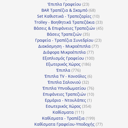
προϊόντα
23
'Επιπλα Γραφείου
23
προϊόντα
68
BAR Τραπέζια & Σκαμπό
68
προϊόντα
10
Set Καθιστικά - Τραπεζαρίες
10
προϊόντα
33
Trolley - Βοηθητικά Τραπεζάκια
33
προϊόντα
45
Βάσεις & Επιφάνειες Τραπεζιών
45
35
προϊόντα
Βάσεις Τραπεζιών
35
προϊόντα
23
Γραφεία - Τραπέζια Συνεδρίου
23
77
προϊόντα
Διακόσμηση - Μικροέπιπλα
77
77
προϊόντα
Διάφορα Μικροέπιπλα
77
προϊόντα
100
Εξοπλισμός Γραφείου
100
186
προϊόντα
Εξωτερικός Χώρος
186
776
προϊόντα
Έπιπλα
776
προϊόντα
6
Έπιπλα TV - Κονσόλες
6
32
προϊόντα
Έπιπλα Σαλονιού
32
προϊόντα
76
Έπιπλα Υπνοδωματίου
76
10
προϊόντα
Επιφάνειες Τραπεζιών
10
1
προϊόντα
Ερμάρια - Ντουλάπες
1
354
προϊόν
Εσωτερικός Χώρος
354
111
προϊόντα
Καθίσματα
111
προϊόντα
199
Καθίσματα - Τραπέζια
199
προϊόντα
77
Καθίσματα Γραφείου-Υποδοχής
77