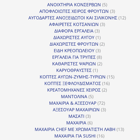
προϊόν
5
ΑΝΟΙΧΤΗΡΙΑ ΚΟΝΣΕΡΒΩΝ
5
προϊόντα
3
ΑΠΟΦΛΟΙΩΤΕΣ ΧΕΙΡΟΣ ΦΡΟΥΤΩΝ
3
προϊόντα
12
ΑΥΓΟΔΑΡΤΕΣ ΑΝΟΞΕΙΔΩΤΟΙ ΚΑΙ ΣΙΛΙΚΟΝΗΣ
12
3
προϊόν
ΑΦΑΙΡΕΤΕΣ ΚΟΤΣΑΝΙΩΝ
3
3
προϊόντα
ΔΙΑΦΟΡΑ ΕΡΓΑΛΕΙΑ
3
προϊόντα
1
ΔΙΑΧΩΡΙΣΤΕΣ ΑΥΓΟΥ
1
προϊόν
2
ΔΙΑΧΩΡΙΣΤΕΣ ΦΡΟΥΤΩΝ
2
3
προϊόντα
ΕΙΔΗ ΚΡΕΟΠΩΛΕΙΟΥ
3
προϊόντα
8
ΕΡΓΑΛΕΙΑ ΓΙΑ ΤΡΥΠΕΣ
8
προϊόντα
2
ΚΑΘΑΡΙΣΤΕΣ ΨΑΡΙΩΝ
2
1
προϊόντα
ΚΑΡΥΟΘΡΑΥΣΤΕΣ
1
προϊόν
15
ΚΟΠΤΕΣ ΑΥΓΩΝ-ΖΥΜΗΣ-ΤΥΡΙΩΝ
15
16
προϊόντα
ΚΟΠΤΕΣ ΞΕΦΛΟΥΔΙΣΜΑΤΟΣ
16
2
προϊόντα
ΚΡΕΑΤΟΜΗΧΑΝΕΣ ΧΕΙΡΟΣ
2
5
προϊόντα
ΜΑΝΤΟΛΙΝΑ
5
προϊόντα
72
ΜΑΧΑΙΡΙΑ & ΑΞΕΣΟΥΑΡ
72
προϊόντα
3
ΑΞΕΣΟΥΑΡ ΜΑΧΑΙΡΙΩΝ
3
3
προϊόντα
ΜΑΣΑΤΙ
3
προϊόντα
6
ΜΑΧΑΙΡΙΑ
6
προϊόντα
13
ΜΑΧΑΙΡΙΑ CHEF ΜΕ ΧΡΩΜΑΤΙΣΤΗ ΛΑΒΗ
13
16
προϊόντ
ΜΑΧΑΙΡΙΑ ΓΙΑ SUSHI
16