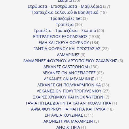
Σκαμπό
30
προϊόντα
27
Στρώματα - Επιστρώματα - Μαξιλάρια
27
18
προϊόντα
Τραπεζάκια Σαλονιού & Βοηθητικά
18
3
προϊόντα
Τραπεζαρίες Set
3
30
προϊόντα
Τραπέζια
30
προϊόντα
40
Τραπέζια - Τραπεζάκια - Σκαμπό
40
1536
προϊόντα
ΕΠΙΤΡΑΠΕΖΙΟΣ ΕΞΟΠΛΙΣΜΟΣ
1536
184
προϊόντα
ΕΙΔΗ ΚΑΙ ΣΚΕΥΗ ΦΟΥΡΝΟΥ
184
προϊόντα
22
ΓΑΝΤΙΑ ΦΟΥΡΝΟΥ ΚΑΙ ΠΡΟΣΤΑΣΙΑΣ
22
6
προϊόντα
ΛΑΜΑΡΙΝΕΣ
6
προϊόντα
6
ΛΑΜΑΡΙΝΕΣ ΦΟΥΡΝΟΥ-ΑΡΤΟΠΟΙΕΙΟΥ-ΖΑΧΑΡ/ΚΗΣ
6
130
προ
ΛΕΚΑΝΕΣ GASTRONOM
130
προϊόντα
63
ΛΕΚΑΝΕΣ GN ΑΝΟΞΕΙΔΩΤΕΣ
63
11
προϊόντα
ΛΕΚΑΝΕΣ GN ΜΕΛΑΜΙΝΗΣ
11
προϊόντα
28
ΛΕΚΑΝΕΣ GN ΠΟΛΥΚΑΡΜΠΟΝΙΚΑ
28
προϊόντα
27
ΛΕΚΑΝΕΣ GN ΠΟΛΥΠΡΟΠΥΛΕΝΙΟΥ
27
7
προϊόντα
ΣΧΑΡΕΣ ΧΡΩΜΙΟΥ ΚΑΙ INOX ΨΥΓΕΙΩΝ
7
προϊόντα
1
ΤΑΨΙΑ ΠΙΤΣΑΣ ΔΙΑΤΡΗΤΑ ΚΑΙ ΑΝΤΙΚΟΛΛΗΤΙΚΑ
1
18
προϊόν
ΤΑΨΙΑ ΦΟΥΡΝΟΥ ΓΙΑ ΦΑΓΗΤΑ ΚΑΙ ΓΛΥΚΑ
18
311
προϊόντ
ΕΡΓΑΛΕΙΑ ΚΟΥΖΙΝΑΣ
311
προϊόντα
5
ΑΚΟΝΙΣΤΗΡΙΑ ΜΑΧΑΙΡΙΩΝ
5
1
προϊόντα
ΑΝΟΙΧΤΗΡΙΑ
1