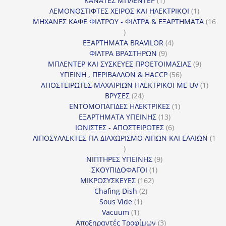
ΚΑΝΑΤΕΣ ΜΠΛΕΝΤΕΡ
1
προϊόν
1
ΛΕΜΟΝΟΣΤΙΦΤΕΣ ΧΕΙΡΟΣ ΚΑΙ ΗΛΕΚΤΡΙΚΟΙ
1
προϊόν
ΜΗΧΑΝΕΣ ΚΑΦΕ ΦΙΛΤΡΟΥ - ΦΙΛΤΡΑ & ΕΞΑΡΤΗΜΑΤΑ
16
16
προϊόντα
4
ΕΞΑΡΤΗΜΑΤΑ BRAVILOR
4
9
προϊόντα
ΦΙΛΤΡΑ ΒΡΑΣΤΗΡΩΝ
9
προϊόντα
9
ΜΠΛΕΝΤΕΡ ΚΑΙ ΣΥΣΚΕΥΕΣ ΠΡΟΕΤΟΙΜΑΣΙΑΣ
9
56
προϊόντ
ΥΓΙΕΙΝΗ , ΠΕΡΙΒΑΛΛΟΝ & HACCP
56
προϊόντα
1
ΑΠΟΣΤΕΙΡΩΤΕΣ ΜΑΧΑΙΡΙΩΝ ΗΛΕΚΤΡΙΚΟΙ ΜΕ UV
1
24
προϊό
ΒΡΥΣΕΣ
24
προϊόντα
1
ΕΝΤΟΜΟΠΑΓΙΔΕΣ ΗΛΕΚΤΡΙΚΕΣ
1
13
προϊόν
ΕΞΑΡΤΗΜΑΤΑ ΥΓΙΕΙΝΗΣ
13
προϊόντα
6
ΙΟΝΙΣΤΕΣ - ΑΠΟΣΤΕΙΡΩΤΕΣ
6
προϊόντα
ΛΙΠΟΣΥΛΛΕΚΤΕΣ ΓΙΑ ΔΙΑΧΩΡΙΣΜΟ ΛΙΠΩΝ ΚΑΙ ΕΛΑΙΩΝ
1
1
προϊόν
9
ΝΙΠΤΗΡΕΣ ΥΓΙΕΙΝΗΣ
9
1
προϊόντα
ΣΚΟΥΠΙΔΟΦΑΓΟΙ
1
162
προϊόν
ΜΙΚΡΟΣΥΣΚΕΥΕΣ
162
2
προϊόντα
Chafing Dish
2
1
προϊόντα
Sous Vide
1
1
προϊόν
Vacuum
1
προϊόν
3
Αποξηραντές Τροφίμων
3