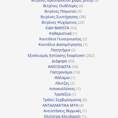
Βιτρίνες Κρεοπωλείου χωρίς μοτέρ
5
4
προϊόντα
Βιτρίνες Ουδέτερες
4
3
προϊόντα
Βιτρίνες Παγωτού
3
προϊόντα
38
Βιτρίνες Συντήρησης
38
22
προϊόντα
Βιτρίνες Ψυχόμενες
22
53
προϊόντα
ΕΙΔΗ BARISTA
53
προϊόντα
1
Καθαριστικά
1
προϊόν
2
Κουτάλια Γευσιγνωσίας
2
προϊόντα
1
Κουτάλια Δοσομέτρησης
1
2
προϊόν
Πατητήρια
2
προϊόντα
282
Εξοπλισμός Εστίασης Exoplizein
282
65
προϊόντα
Διάφορα
65
προϊόντα
36
ΑΝΟΞΕΙΔΩΤΑ
36
προϊόντα
16
Γαστρονόμοι
16
1
προϊόντα
Θάλαμοι
1
2
προϊόν
Λάντζες
2
προϊόντα
1
Λιποσυλλέκτες
1
1
προϊόν
Τραπέζια
1
προϊόν
6
Τρόλεϊ Σερβιρίσματος
6
4
προϊόντα
ΑΝΤΑΛΛΑΚΤΙΚΑ MTH
4
προϊόντα
1
Αντιστάσεις θερμικές
1
1
προϊόν
Κλείστρα-Κλειδαριές
1