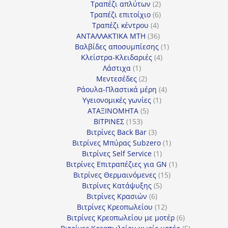
προϊόντα
2
Τραπέζι απλύτων
2
προϊόντα
6
Τραπέζι επιτοίχιο
6
4
προϊόντα
Τραπέζι κέντρου
4
προϊόντα
36
ΑΝΤΑΛΛΑΚΤΙΚΑ MTH
36
προϊόντα
1
Βαλβίδες αποσυμπίεσης
1
4
προϊόν
Κλείστρα-Κλειδαριές
4
1
προϊόντα
Λάστιχα
1
προϊόν
2
Μεντεσέδες
2
προϊόντα
4
Ράουλα-Πλαστικά μέρη
4
1
προϊόντα
Υγειονομικές γωνίες
1
5
προϊόν
ΑΤΑΞΙΝΟΜΗΤΑ
5
153
προϊόντα
ΒΙΤΡΙΝΕΣ
153
προϊόντα
3
Βιτρίνες Back Bar
3
προϊόντα
1
Βιτρίνες Mπύρας Subzero
1
1
προϊόν
Βιτρίνες Self Service
1
προϊόν
1
Βιτρίνες Επιτραπέζιες για GN
1
15
προϊόν
Βιτρίνες Θερμαινόμενες
15
5
προϊόντα
Βιτρίνες Κατάψυξης
5
6
προϊόντα
Βιτρίνες Κρασιών
6
προϊόντα
12
Βιτρίνες Κρεοπωλείου
12
προϊόντα
6
Βιτρίνες Κρεοπωλείου με μοτέρ
6
προϊόντα
5