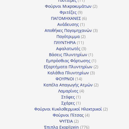
Τοστιέρες
11
προϊόντα
2
Φούρνοι Μικροκυμάτων
2
9
προϊόντα
Φριτέζες
9
προϊόντα
6
ΠΑΓΟΜΗΧΑΝΕΣ
6
1
προϊόντα
Ανάδευσης
1
προϊόν
3
Αποθήκες Παγομηχανών
3
2
προϊόντα
Παγότριμμα
2
11
προϊόντα
ΠΛΥΝΤΗΡΙΑ
11
προϊόντα
3
Αφαλατωτές
3
προϊόντα
1
Βάσεις Πλυντηρίων
1
προϊόν
1
Εμπρόσθιας Φόρτωσης
1
προϊόν
2
Εξαρτήματα Πλυντηρίων
2
3
προϊόντα
Καλάθια Πλυντηρίων
3
14
προϊόντα
ΦΟΥΡΝΟΙ
14
προϊόντα
2
Καπέλα Απαγωγής Ατμών
2
4
προϊόντα
Λαμαρίνες
4
1
προϊόντα
Στόφες
1
προϊόν
1
Σχάρες
1
προϊόν
2
Φούρνοι Κυκλοθερμικοί Ηλεκτρικοί
2
4
προϊόντα
Φούρνοι Πίτσας
4
2
προϊόντα
ΨΥΓΕΙΑ
2
προϊόντα
776
Έπιπλα Exoplizein
776