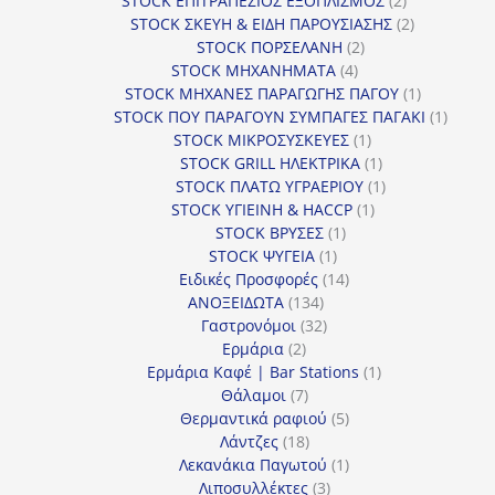
STOCK ΕΠΙΤΡΑΠΕΖΙΟΣ ΕΞΟΠΛΙΣΜΟΣ
2
προϊόντα
2
STOCK ΣΚΕΥΗ & ΕΙΔΗ ΠΑΡΟΥΣΙΑΣΗΣ
2
2
προϊόντα
STOCK ΠΟΡΣΕΛΑΝΗ
2
4
προϊόντα
STOCK ΜΗΧΑΝΗΜΑΤΑ
4
προϊόντα
1
STOCK ΜΗΧΑΝΕΣ ΠΑΡΑΓΩΓΗΣ ΠΑΓΟΥ
1
προϊόν
1
STOCK ΠΟΥ ΠΑΡΑΓΟΥΝ ΣΥΜΠΑΓΕΣ ΠΑΓΑΚΙ
1
1
προϊόν
STOCK ΜΙΚΡΟΣΥΣΚΕΥΕΣ
1
προϊόν
1
STOCK GRILL ΗΛΕΚΤΡΙΚΑ
1
προϊόν
1
STOCK ΠΛΑΤΩ ΥΓΡΑΕΡΙΟΥ
1
1
προϊόν
STOCK ΥΓΙΕΙΝΗ & HACCP
1
1
προϊόν
STOCK ΒΡΥΣΕΣ
1
1
προϊόν
STOCK ΨΥΓΕΙΑ
1
προϊόν
14
Ειδικές Προσφορές
14
134
προϊόντα
ΑΝΟΞΕΙΔΩΤΑ
134
προϊόντα
32
Γαστρονόμοι
32
2
προϊόντα
Ερμάρια
2
προϊόντα
1
Ερμάρια Καφέ | Bar Stations
1
7
προϊόν
Θάλαμοι
7
προϊόντα
5
Θερμαντικά ραφιού
5
18
προϊόντα
Λάντζες
18
προϊόντα
1
Λεκανάκια Παγωτού
1
3
προϊόν
Λιποσυλλέκτες
3