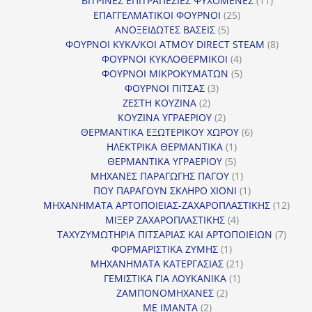
ΒΙΤΡΙΝΕΣ ΕΠΙΤΡΑΠΕΖΙΕΣ ΨΥΧΟΜΕΝΕΣ
11
25
προϊόντ
ΕΠΑΓΓΕΛΜΑΤΙΚΟΙ ΦΟΥΡΝΟΙ
25
5
προϊόντα
ΑΝΟΞΕΙΔΩΤΕΣ ΒΑΣΕΙΣ
5
προϊόντα
8
ΦΟΥΡΝΟΙ ΚΥΚΛ/ΚΟΙ ΑΤΜΟΥ DIRECT STEAM
8
4
προϊόν
ΦΟΥΡΝΟΙ ΚΥΚΛΟΘΕΡΜΙΚΟΙ
4
προϊόντα
5
ΦΟΥΡΝΟΙ ΜΙΚΡΟΚΥΜΑΤΩΝ
5
3
προϊόντα
ΦΟΥΡΝΟΙ ΠΙΤΣΑΣ
3
2
προϊόντα
ΖΕΣΤΗ ΚΟΥΖΙΝΑ
2
προϊόντα
2
ΚΟΥΖΙΝΑ ΥΓΡΑΕΡΙΟΥ
2
προϊόντα
6
ΘΕΡΜΑΝΤΙΚΑ ΕΞΩΤΕΡΙΚΟΥ ΧΩΡΟΥ
6
1
προϊόντα
ΗΛΕΚΤΡΙΚΑ ΘΕΡΜΑΝΤΙΚΑ
1
5
προϊόν
ΘΕΡΜΑΝΤΙΚΑ ΥΓΡΑΕΡΙΟΥ
5
προϊόντα
1
ΜΗΧΑΝΕΣ ΠΑΡΑΓΩΓΗΣ ΠΑΓΟΥ
1
προϊόν
1
ΠΟΥ ΠΑΡΑΓΟΥΝ ΣΚΛΗΡΟ ΧΙΟΝΙ
1
προϊόν
12
ΜΗΧΑΝΗΜΑΤΑ ΑΡΤΟΠΟΙΕΙΑΣ-ΖΑΧΑΡΟΠΛΑΣΤΙΚΗΣ
12
4
προϊ
ΜΙΞΕΡ ΖΑΧΑΡΟΠΛΑΣΤΙΚΗΣ
4
προϊόντα
7
ΤΑΧΥΖΥΜΩΤΗΡΙΑ ΠΙΤΣΑΡΙΑΣ ΚΑΙ ΑΡΤΟΠΟΙΕΙΩΝ
7
1
προϊό
ΦΟΡΜΑΡΙΣΤΙΚΑ ΖΥΜΗΣ
1
προϊόν
21
ΜΗΧΑΝΗΜΑΤΑ ΚΑΤΕΡΓΑΣΙΑΣ
21
1
προϊόντα
ΓΕΜΙΣΤΙΚΑ ΓΙΑ ΛΟΥΚΑΝΙΚΑ
1
2
προϊόν
ΖΑΜΠΟΝΟΜΗΧΑΝΕΣ
2
2
προϊόντα
ΜΕ ΙΜΑΝΤΑ
2