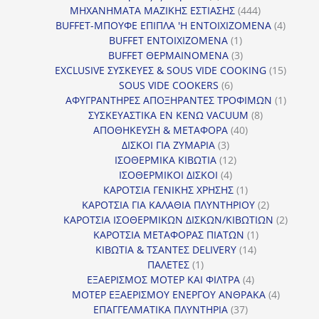
προϊόν
444
ΜΗΧΑΝΗΜΑΤΑ ΜΑΖΙΚΗΣ ΕΣΤΙΑΣΗΣ
444
προϊόντα
4
BUFFET-ΜΠΟΥΦΕ ΕΠΙΠΛΑ 'Η ΕΝΤΟΙΧΙΖΟΜΕΝΑ
4
1
προϊόν
BUFFET ΕΝΤΟΙΧΙΖΟΜΕΝΑ
1
προϊόν
3
BUFFET ΘΕΡΜΑΙΝΟΜΕΝΑ
3
προϊόντα
15
EXCLUSIVE ΣΥΣΚΕΥΕΣ & SOUS VIDE COOKING
15
6
προϊόν
SOUS VIDE COOKERS
6
προϊόντα
1
ΑΦΥΓΡΑΝΤΗΡΕΣ ΑΠΟΞΗΡΑΝΤΕΣ ΤΡΟΦΙΜΩΝ
1
8
προϊόν
ΣΥΣΚΕΥΑΣΤΙΚΑ ΕΝ ΚΕΝΩ VACUUM
8
40
προϊόντα
ΑΠΟΘΗΚΕΥΣΗ & ΜΕΤΑΦΟΡΑ
40
3
προϊόντα
ΔΙΣΚΟΙ ΓΙΑ ΖΥΜΑΡΙΑ
3
προϊόντα
12
ΙΣΟΘΕΡΜΙΚΑ ΚΙΒΩΤΙΑ
12
4
προϊόντα
ΙΣΟΘΕΡΜΙΚΟΙ ΔΙΣΚΟΙ
4
προϊόντα
1
ΚΑΡΟΤΣΙΑ ΓΕΝΙΚΗΣ ΧΡΗΣΗΣ
1
προϊόν
2
ΚΑΡΟΤΣΙΑ ΓΙΑ ΚΑΛΑΘΙΑ ΠΛΥΝΤΗΡΙΟΥ
2
προϊόντα
2
ΚΑΡΟΤΣΙΑ ΙΣΟΘΕΡΜΙΚΩΝ ΔΙΣΚΩΝ/ΚΙΒΩΤΙΩΝ
2
1
προϊόν
ΚΑΡΟΤΣΙΑ ΜΕΤΑΦΟΡΑΣ ΠΙΑΤΩΝ
1
14
προϊόν
ΚΙΒΩΤΙΑ & ΤΣΑΝΤΕΣ DELIVERY
14
1
προϊόντα
ΠΑΛΕΤΕΣ
1
προϊόν
4
ΕΞΑΕΡΙΣΜΟΣ ΜΟΤΕΡ ΚΑΙ ΦΙΛΤΡΑ
4
προϊόντα
4
ΜΟΤΕΡ ΕΞΑΕΡΙΣΜΟΥ ΕΝΕΡΓΟΥ ΑΝΘΡΑΚΑ
4
37
προϊόντ
ΕΠΑΓΓΕΛΜΑΤΙΚΑ ΠΛΥΝΤΗΡΙΑ
37