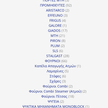
ΠΟΡΤΕΣ MTH
3
προϊόντα
92
ΠΡΟΜΗΘΕΥΤΕΣ
92
2
προϊόντα
ARISTARCO
2
3
προϊόντα
EFFEUNO
3
4
προϊόντα
FRIGUS
4
προϊόντα
1
GALORE
1
προϊόν
17
GIADOS
17
21
προϊόντα
MTH
21
προϊόντα
8
PIRON
8
2
προϊόντα
PLUM
2
6
προϊόντα
SLS
6
προϊόντα
28
STALGAST
28
66
προϊόντα
ΦΟΥΡΝΟΙ
66
προϊόντα
1
Καπέλα Απαγωγής Ατμών
1
5
προϊόν
Λαμαρίνες
5
6
προϊόντα
Στόφες
6
προϊόντα
3
Σχάρες
3
προϊόντα
2
Φούρνοι Combi
2
προϊόντα
2
Φούρνοι Combi Steamer (Ατμού)
2
18
προϊόντα
Φούρνοι Πίτσας
18
2
προϊόντα
ΨΥΓΕΙΑ
2
προϊόντα
1
ΨΥΚΤΙΚΑ ΜΗΧΑΝΗΜΑΤΑ MONOBLOCK
1