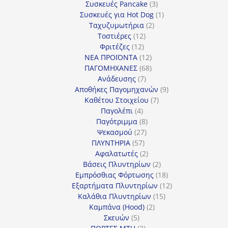
προϊόν
3
Συσκευές Pancake
3
προϊόντα
1
Συσκευές για Hot Dog
1
2
προϊόν
Ταχυζυμωτήρια
2
12
προϊόντα
Τοστιέρες
12
12
προϊόντα
Φριτέζες
12
προϊόντα
12
ΝΕΑ ΠΡΟΪΟΝΤΑ
12
προϊόντα
68
ΠΑΓΟΜΗΧΑΝΕΣ
68
7
προϊόντα
Ανάδευσης
7
προϊόντα
9
Αποθήκες Παγομηχανών
9
7
προϊόντα
Καθέτου Στοιχείου
7
4
προϊόντα
Παγολέπι
4
προϊόντα
8
Παγότριμμα
8
27
προϊόντα
Ψεκασμού
27
57
προϊόντα
ΠΛΥΝΤΗΡΙΑ
57
προϊόντα
2
Αφαλατωτές
2
προϊόντα
2
Βάσεις Πλυντηρίων
2
προϊόντα
18
Εμπρόσθιας Φόρτωσης
18
προϊόντα
12
Εξαρτήματα Πλυντηρίων
12
15
προϊόντα
Καλάθια Πλυντηρίων
15
2
προϊόντα
Καμπάνα (Hood)
2
5
προϊόντα
Σκευών
5
προϊόντα
3