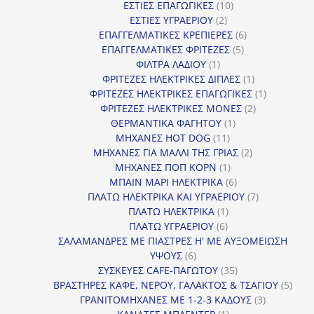
10
προϊόν
ΕΣΤΙΕΣ ΕΠΑΓΩΓΙΚΕΣ
10
2
προϊόντα
ΕΣΤΙΕΣ ΥΓΡΑΕΡΙΟΥ
2
προϊόντα
6
ΕΠΑΓΓΕΛΜΑΤΙΚΕΣ ΚΡΕΠΙΕΡΕΣ
6
5
προϊόντα
ΕΠΑΓΓΕΛΜΑΤΙΚΕΣ ΦΡΙΤΕΖΕΣ
5
1
προϊόντα
ΦΙΛΤΡΑ ΛΑΔΙΟΥ
1
προϊόν
1
ΦΡΙΤΕΖΕΣ ΗΛΕΚΤΡΙΚΕΣ ΔΙΠΛΕΣ
1
προϊόν
1
ΦΡΙΤΕΖΕΣ ΗΛΕΚΤΡΙΚΕΣ ΕΠΑΓΩΓΙΚΕΣ
1
2
προϊόν
ΦΡΙΤΕΖΕΣ ΗΛΕΚΤΡΙΚΕΣ ΜΟΝΕΣ
2
1
προϊόντα
ΘΕΡΜΑΝΤΙΚΑ ΦΑΓΗΤΟΥ
1
11
προϊόν
ΜΗΧΑΝΕΣ HOT DOG
11
προϊόντα
2
ΜΗΧΑΝΕΣ ΓΙΑ ΜΑΛΛΙ ΤΗΣ ΓΡΙΑΣ
2
1
προϊόντα
ΜΗΧΑΝΕΣ ΠΟΠ ΚΟΡΝ
1
προϊόν
6
ΜΠΑΙΝ ΜΑΡΙ ΗΛΕΚΤΡΙΚΑ
6
προϊόντα
7
ΠΛΑΤΩ ΗΛΕΚΤΡΙΚΑ ΚΑΙ ΥΓΡΑΕΡΙΟΥ
7
1
προϊόντα
ΠΛΑΤΩ ΗΛΕΚΤΡΙΚΑ
1
6
προϊόν
ΠΛΑΤΩ ΥΓΡΑΕΡΙΟΥ
6
προϊόντα
ΣΑΛΑΜΑΝΔΡΕΣ ΜΕ ΠΙΑΣΤΡΕΣ Η' ΜΕ ΑΥΞΟΜΕΙΩΣΗ
6
ΥΨΟΥΣ
6
προϊόντα
35
ΣΥΣΚΕΥΕΣ CAFE-ΠΑΓΩΤΟΥ
35
προϊόντα
5
ΒΡΑΣΤΗΡΕΣ ΚΑΦΕ, ΝΕΡΟΥ, ΓΑΛΑΚΤΟΣ & ΤΣΑΓΙΟΥ
5
3
προϊ
ΓΡΑΝΙΤΟΜΗΧΑΝΕΣ ΜΕ 1-2-3 ΚΑΔΟΥΣ
3
1
προϊόντα