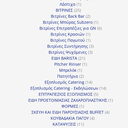
1
προϊόν
Λάστιχα
1
25
προϊόν
ΒΙΤΡΙΝΕΣ
25
προϊόντα
2
Βιτρίνες Back Bar
2
προϊόντα
1
Βιτρίνες Mπύρας Subzero
1
προϊόν
6
Βιτρίνες Επιτραπέζιες για GN
6
1
προϊόντα
Βιτρίνες Κρασιών
1
προϊόν
1
Βιτρίνες Παγωτού
1
προϊόν
3
Βιτρίνες Συντήρησης
3
3
προϊόντα
Βιτρίνες Ψυχόμενες
3
21
προϊόντα
ΕΙΔΗ BARISTA
21
προϊόντα
1
Pitcher Rinser
1
1
προϊόν
Μπρελόκ
1
προϊόν
2
Πατητήρια
2
προϊόντα
14
Εξοπλισμός Catering
14
προϊόντα
14
Εξοπλισμός Catering - Εκδηλώσεων
14
5
προϊόντα
ΕΠΙΤΡΑΠΕΖΙΟΣ ΕΞΟΠΛΙΣΜΟΣ
5
προϊόντα
1
ΕΙΔΗ ΠΡΟΕΤΟΙΜΑΣΙΑΣ ΖΑΧΑΡΟΠΛΑΣΤΙΚΗΣ
1
1
προϊόν
ΦΟΡΜΕΣ
1
προϊόν
4
ΣΚΕΥΗ ΚΑΙ ΕΙΔΗ ΠΑΡΟΥΣΙΑΣΗΣ BUFFET
4
4
προϊόντα
ΚΟΥΒΑΔΑΚΙΑ ΠΑΓΟΥ
4
11
προϊόντα
ΚΑΤΑΨΥΞΕΙΣ
11