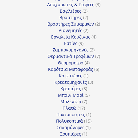
3
προϊόντα
Αποχυμωτές & Στίφτες
3
2
προϊόντα
Βαφλιέρες
2
προϊόντα
2
Βραστήρες
2
προϊόντα
2
Βραστήρες Ζυμαρικών
2
2
προϊόντα
Διανεμητές
2
προϊόντα
4
Εργαλεία Κουζίνας
4
9
προϊόντα
Εστίες
9
προϊόντα
2
Ζαμπονομηχανές
2
προϊόντα
7
Θερμαντικά Τροφίμων
7
4
προϊόντα
Θερμόμετρα
4
προϊόντα
6
Καρότσια Μεταφοράς
6
1
προϊόντα
Καφετιέρες
1
προϊόν
3
Κρεατομηχανές
3
3
προϊόντα
Κρεπιέρες
3
προϊόντα
5
Μπαιν Μαρί
5
7
προϊόντα
Μπλέντερ
7
17
προϊόντα
Πλατώ
17
προϊόντα
1
Πολτοποιητές
1
προϊόν
15
Πολυκοπτικά
15
1
προϊόντα
Σαλαμάνδρες
1
1
προϊόν
Σουπιέρες
1