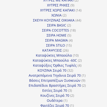
ΧΥΤΡΕΣ ΜΕ ΚΑΠΑΚΙ
2
9
προϊόντα
ΧΥΤΡΕΣ ΡΗΧΕΣ
9
προϊόντα
14
ΧΥΤΡΕΣ ΧΩΡΙΣ ΚΑΠΑΚΙ
14
2
προϊόντα
ΧΩΝΙΑ
2
προϊόντα
44
ΣΚΕΥΗ ΚΟΥΖΙΝΑΣ ΟΙΚΙΑΚΑ
44
2
προϊόντα
ΣΕΙΡΑ BASIC
2
προϊόντα
18
ΣΕΙΡΑ COCOTTES
18
5
προϊόντα
ΣΕΙΡΑ HOME
5
προϊόντα
4
ΣΕΙΡΑ MAGMA
4
15
προϊόντα
ΣΕΙΡΑ STILO
15
26
προϊόντα
ΚΑΤΑΨΥΞΕΙΣ
26
προϊόντα
10
Καταψύκτες Μπαούλα
10
προϊόντα
2
Καταψύκτες Μπαούλα -60C
2
4
προϊόντα
Καταψύξεις Όρθιες Τυφλές
4
32
προϊόντα
ΚΟΥΖΙΝΑ Σειρά 70
32
προϊόντα
1
Ανατρεπόμενα Τηγάνια Σειρά 70
1
9
προϊόν
Βάσεις Επιτραπέζιων Συσκευών
9
προϊόντα
2
Επιδαπέδιοι Βραστήρες Σειρά 70
2
3
προϊόντα
Εστίες Σειρά 70
3
προϊόντα
2
Κουζίνες Σειρά 70
2
1
προϊόντα
Ουδέτερα
1
προϊόν
1
Φριτέζες Σειρά 70
1