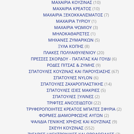
προϊόντα
10
ΜΑΧΑΙΡΙΑ ΚΟΥΖΙΝΑΣ
10
10
προϊόντα
ΜΑΧΑΙΡΙΑ ΚΡΕΑΤΟΣ
10
προϊόντα
7
ΜΑΧΑΙΡΙΑ ΞΕΚΟΚΚΑΛΙΣΜΑΤΟΣ
7
1
προϊόντα
ΜΑΧΑΙΡΙΑ ΤΥΡΙΟΥ
1
προϊόν
3
ΜΑΧΑΙΡΙΑ ΨΩΜΙΟΥ
3
1
προϊόντα
ΜΗΛΟΚΑΘΑΡΙΣΤΕΣ
1
προϊόν
5
ΜΗΧΑΝΕΣ ΖΥΜΑΡΙΚΩΝ
5
8
προϊόντα
ΞΥΛΑ ΚΟΠΗΣ
8
προϊόντα
20
ΠΛΑΚΕΣ ΠΟΛΥΑΙΘΥΛΕΝΙΟΥ
20
προϊόντα
6
ΠΡΕΣΣΕΣ ΣΚΟΡΔΟΥ - ΠΑΤΑΤΑΣ ΚΑΙ ΓΟΥΔΙ
6
9
προϊόντα
ΡΟΔΕΣ ΠΙΤΣΑΣ & ΖΥΜΗΣ
9
προϊόντα
67
ΣΠΑΤΟΥΛΕΣ ΚΟΥΖΙΝΑΣ ΚΑΙ ΠΑΡΟΥΣΙΑΣΗΣ
67
6
προϊόντ
ΣΠΑΤΟΥΛΕΣ NYLON
6
προϊόντα
14
ΣΠΑΤΟΥΛΕΣ ΖΑΧΑΡΟΠΛΑΣΤΙΚΗΣ
14
5
προϊόντα
ΣΠΑΤΟΥΛΕΣ ΙΣΙΕΣ ΜΑΚΡΙΕΣ
5
2
προϊόντα
ΣΠΑΤΟΥΛΕΣ ΞΥΛΙΝΕΣ
2
προϊόντα
22
ΤΡΙΦΤΕΣ ΑΝΟΞΕΙΔΩΤΟΙ
22
προϊόντα
2
ΤΡΥΦΕΡΟΠΟΙΗΤΕΣ ΚΡΕΑΤΟΣ ΜΠΑΤΕΣ ΣΦΥΡΙΑ
2
2
προϊόν
ΦΟΡΜΕΣ ΔΙΑΜΟΡΦΩΣΗΣ ΑΥΓΩΝ
2
προϊόντα
9
ΨΑΛΙΔΙΑ ΓΕΝΙΚΗΣ ΧΡΗΣΗΣ ΚΑΙ ΚΟΥΖΙΝΑΣ
9
552
προϊόντα
ΣΚΕΥΗ ΚΟΥΖΙΝΑΣ
552
προϊόντα
7