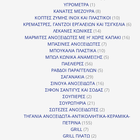
1
προϊόντα
ΥΓΡΟΜΕΤΡΑ
1
προϊόν
8
ΚΑΝΑΤΕΣ ΜΕΖΟΥΡΑ
8
προϊόντα
10
ΚΟΠΤΕΣ ΖΥΜΗΣ INOX ΚΑΙ ΠΛΑΣΤΙΚΟΙ
10
προϊόντα
6
ΚΡΕΜΑΣΤΡΕΣ, ΓΑΝΤΖΟΙ ΕΡΓΑΛΕΙΩΝ ΚΑΙ ΤΣΙΓΚΕΛΙΑ
6
14
προϊ
ΛΕΚΑΝΕΣ ΚΩΝΙΚΕΣ
14
προϊόντα
16
ΜΑΡΜΙΤΕΣ ΑΝΟΞΕΙΔΩΤΕΣ ΜΕ Η' ΧΩΡΙΣ ΚΑΠΑΚΙ
16
7
προϊ
ΜΠΑΣΙΝΕΣ ΑΝΟΞΕΙΔΩΤΕΣ
7
10
προϊόντα
ΜΠΟΥΚΑΛΙΑ ΠΛΑΣΤΙΚΑ
10
προϊόντα
5
ΜΠΩΛ ΚΩΝΙΚΑ ΑΝΑΜΕΙΞΗΣ
5
56
προϊόντα
ΠΑΕΛΙΕΡΕΣ
56
προϊόντα
5
ΡΑΒΔΟΙ ΠΑΡΑΓΓΕΛΙΩΝ
5
29
προϊόντα
ΣΑΓΑΝΑΚΙΑ
29
προϊόντα
16
ΣΙΝΟΥΑ ΑΝΟΞΕΙΔΩΤΑ
16
προϊόντα
7
ΣΙΦΟΝ ΣΑΝΤΙΓΥΣ ΚΑΙ ΣΟΔΑΣ
7
2
προϊόντα
ΣΟΥΠΙΕΡΕΣ
2
προϊόντα
21
ΣΟΥΡΩΤΗΡΙΑ
21
προϊόντα
2
ΣΩΤΕΖΕΣ ΑΝΟΞΕΙΔΩΤΕΣ
2
προϊόντα
ΤΗΓΑΝΙΑ ΑΝΟΞΕΙΔΩΤΑ-ΑΝΤΙΚΟΛΛΗΤΙΚΑ-ΚΕΡΑΜΙΚΑ-
155
ΠΕΤΡΙΝΑ
155
7
προϊόντα
GRILL
7
προϊόντα
2
GRILL ΠΛΑΤΩ
2