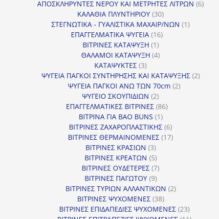
προϊόντα
6
ΑΠΟΣΚΛΗΡΥΝΤΕΣ ΝΕΡΟΥ ΚΑΙ ΜΕΤΡΗΤΕΣ ΛΙΤΡΩΝ
6
30
προϊ
ΚΑΛΑΘΙΑ ΠΛΥΝΤΗΡΙΟΥ
30
προϊόντα
1
ΣΤΕΓΝΩΤΙΚΑ - ΓΥΑΛΙΣΤΙΚΑ ΜΑΧΑΙΡ/ΝΩΝ
1
16
προϊόν
ΕΠΑΓΓΕΛΜΑΤΙΚΑ ΨΥΓΕΙΑ
16
1
προϊόντα
ΒΙΤΡΙΝΕΣ ΚΑΤΑΨΥΞΗ
1
προϊόν
4
ΘΑΛΑΜΟΙ ΚΑΤΑΨΥΞΗ
4
3
προϊόντα
ΚΑΤΑΨΥΚΤΕΣ
3
προϊόντα
2
ΨΥΓΕΙΑ ΠΑΓΚΟΙ ΣΥΝΤΗΡΗΣΗΣ ΚΑΙ ΚΑΤΑΨΥΞΗΣ
2
2
προϊό
ΨΥΓΕΙΑ ΠΑΓΚΟΙ ΑΝΩ ΤΩΝ 70cm
2
2
προϊόντα
ΨΥΓΕΙΟ ΣΚΟΥΠΙΔΙΩΝ
2
προϊόντα
86
ΕΠΑΓΓΕΛΜΑΤΙΚΕΣ ΒΙΤΡΙΝΕΣ
86
1
προϊόντα
ΒΙΤΡΙΝΑ ΓΙΑ BAO BUNS
1
προϊόν
6
ΒΙΤΡΙΝΕΣ ΖΑΧΑΡΟΠΛΑΣΤΙΚΗΣ
6
προϊόντα
17
ΒΙΤΡΙΝΕΣ ΘΕΡΜΑΙΝΟΜΕΝΕΣ
17
3
προϊόντα
ΒΙΤΡΙΝΕΣ ΚΡΑΣΙΩΝ
3
προϊόντα
5
ΒΙΤΡΙΝΕΣ ΚΡΕΑΤΩΝ
5
προϊόντα
7
ΒΙΤΡΙΝΕΣ ΟΥΔΕΤΕΡΕΣ
7
9
προϊόντα
ΒΙΤΡΙΝΕΣ ΠΑΓΩΤΟΥ
9
προϊόντα
2
ΒΙΤΡΙΝΕΣ ΤΥΡΙΩΝ ΑΛΛΑΝΤΙΚΩΝ
2
38
προϊόντα
ΒΙΤΡΙΝΕΣ ΨΥΧΟΜΕΝΕΣ
38
προϊόντα
23
ΒΙΤΡΙΝΕΣ ΕΠΙΔΑΠΕΔΙΕΣ ΨΥΧΟΜΕΝΕΣ
23
προϊόντα
11