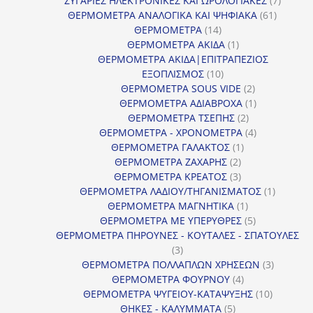
ΖΥΓΑΡΙΕΣ ΗΛΕΚΤΡΟΝΙΚΕΣ ΚΑΙ ΩΡΟΛΟΓΙΑΚΕΣ
7
61
προϊόν
ΘΕΡΜΟΜΕΤΡΑ ΑΝΑΛΟΓΙΚΑ ΚΑΙ ΨΗΦΙΑΚΑ
61
14
προϊόντ
ΘΕΡΜΟΜΕΤΡΑ
14
προϊόντα
1
ΘΕΡΜΟΜΕΤΡΑ ΑΚΙΔΑ
1
προϊόν
ΘΕΡΜΟΜΕΤΡΑ ΑΚΙΔΑ|ΕΠΙΤΡΑΠΕΖΙΟΣ
10
ΕΞΟΠΛΙΣΜΟΣ
10
προϊόντα
2
ΘΕΡΜΟΜΕΤΡΑ SOUS VIDE
2
προϊόντα
1
ΘΕΡΜΟΜΕΤΡΑ ΑΔΙΑΒΡΟΧΑ
1
2
προϊόν
ΘΕΡΜΟΜΕΤΡΑ ΤΣΕΠΗΣ
2
προϊόντα
4
ΘΕΡΜΟΜΕΤΡΑ - ΧΡΟΝΟΜΕΤΡΑ
4
1
προϊόντα
ΘΕΡΜΟΜΕΤΡΑ ΓΑΛΑΚΤΟΣ
1
2
προϊόν
ΘΕΡΜΟΜΕΤΡΑ ΖΑΧΑΡΗΣ
2
προϊόντα
3
ΘΕΡΜΟΜΕΤΡΑ ΚΡΕΑΤΟΣ
3
προϊόντα
1
ΘΕΡΜΟΜΕΤΡΑ ΛΑΔΙΟΥ/ΤΗΓΑΝΙΣΜΑΤΟΣ
1
1
προϊόν
ΘΕΡΜΟΜΕΤΡΑ ΜΑΓΝΗΤΙΚΑ
1
προϊόν
5
ΘΕΡΜΟΜΕΤΡΑ ΜΕ ΥΠΕΡΥΘΡΕΣ
5
προϊόντα
ΘΕΡΜΟΜΕΤΡΑ ΠΗΡΟΥΝΕΣ - ΚΟΥΤΑΛΕΣ - ΣΠΑΤΟΥΛΕΣ
3
3
προϊόντα
3
ΘΕΡΜΟΜΕΤΡΑ ΠΟΛΛΑΠΛΩΝ ΧΡΗΣΕΩΝ
3
4
προϊόντ
ΘΕΡΜΟΜΕΤΡΑ ΦΟΥΡΝΟΥ
4
προϊόντα
10
ΘΕΡΜΟΜΕΤΡΑ ΨΥΓΕΙΟΥ-ΚΑΤΑΨΥΞΗΣ
10
5
προϊόντα
ΘΗΚΕΣ - ΚΑΛΥΜΜΑΤΑ
5