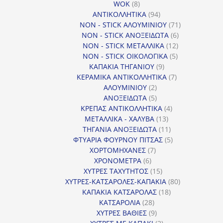
8
προϊόντα
WOK
8
προϊόντα
94
ΑΝΤΙΚΟΛΛΗΤΙΚΑ
94
προϊόντα
71
NON - STICK ΑΛΟΥΜΙΝΙΟΥ
71
6
προϊόντα
NON - STICK ΑΝΟΞΕΙΔΩΤΑ
6
12
προϊόντα
NON - STICK ΜΕΤΑΛΛΙΚΑ
12
5
προϊόντα
NON - STICK ΟΙΚΟΛΟΓΙΚΑ
5
9
προϊόντα
ΚΑΠΑΚΙΑ ΤΗΓΑΝΙΟΥ
9
προϊόντα
7
ΚΕΡΑΜΙΚΑ ΑΝΤΙΚΟΛΛΗΤΙΚΑ
7
2
προϊόντα
ΑΛΟΥΜΙΝΙΟΥ
2
προϊόντα
5
ΑΝΟΞΕΙΔΩΤΑ
5
προϊόντα
4
ΚΡΕΠΑΣ ΑΝΤΙΚΟΛΛΗΤΙΚΑ
4
13
προϊόντα
ΜΕΤΑΛΛΙΚΑ - ΧΑΛΥΒΑ
13
προϊόντα
11
ΤΗΓΑΝΙΑ ΑΝΟΞΕΙΔΩΤΑ
11
προϊόντα
5
ΦΤΥΑΡΙΑ ΦΟΥΡΝΟΥ ΠΙΤΣΑΣ
5
7
προϊόντα
ΧΟΡΤΟΜΗΧΑΝΕΣ
7
6
προϊόντα
ΧΡΟΝΟΜΕΤΡΑ
6
προϊόντα
15
ΧΥΤΡΕΣ ΤΑΧΥΤΗΤΟΣ
15
προϊόντα
80
ΧΥΤΡΕΣ-ΚΑΤΣΑΡΟΛΕΣ-ΚΑΠΑΚΙΑ
80
18
προϊόντα
ΚΑΠΑΚΙΑ ΚΑΤΣΑΡΟΛΑΣ
18
28
προϊόντα
ΚΑΤΣΑΡΟΛΙΑ
28
προϊόντα
9
ΧΥΤΡΕΣ ΒΑΘΙΕΣ
9
προϊόντα
2