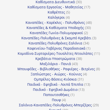
30
προϊόντα
Καθίσματα Διευθυντικά
30
προϊόντα
17
Καθίσματα Εργασίας - Μαθητείας
17
5
προϊόντα
Καθρέπτες
5
4
προϊόντα
Καλόγεροι
4
προϊόντα
48
Καναπέδες - Καρέκλες - Πολυθρόνες
48
30
προϊόντα
Καναπέδες & Καθίσματα Υποδοχής
30
2
προϊόντα
Καναπέδες Γωνία-Πολυμορφικοί
2
προϊόντα
3
Καναπέδες-Πολυθρόνες & Σκαμπό Κρεβάτι
3
34
προϊόντ
Καναπέδες-Πολυθρόνες-Σαλόνια
34
προϊόντα
1
Καφενείου-Ταβέρνας Παραδοσιακά
1
προϊόν
11
Κομοδίνα-Συρταριέρες-Τουαλέτες-Ντουλάπες
11
38
προϊόν
Κρεβάτια-Υποστρώματα
38
43
προϊόντα
Μαξιλάρια - Πανιά
43
προϊόντα
8
Μπουφέδες - Βιβλιοθήκες - Ραφιέρες - Βιτρίνες
8
4
προϊό
Ξαπλώστρες - Αιώρες - Κούνιες
4
31
προϊόντα
Ομπρέλες-Βάσεις-Κιόσκια
31
προϊόντα
13
Παιδικά - Εφηβικά - Λοιπά Έπιπλα
13
13
προϊόντα
Παιδικό - Εφηβικό Δωμάτιο
13
1
προϊόντα
Παπουτσοθήκες
1
4
προϊόν
Πουφ
4
προϊόντα
29
Σαλόνια-Καναπέδες-Πολυθρόνες-Μπερζέρες
29
30
προϊόν