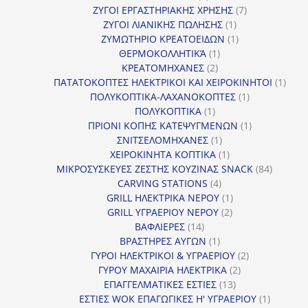
προϊόντα
7
ΖΥΓΟΙ ΕΡΓΑΣΤΗΡΙΑΚΗΣ ΧΡΗΣΗΣ
7
1
προϊόντα
ΖΥΓΟΙ ΛΙΑΝΙΚΗΣ ΠΩΛΗΣΗΣ
1
προϊόν
1
ΖΥΜΩΤΗΡΙΟ ΚΡΕΑΤΟΕΙΔΩΝ
1
1
προϊόν
ΘΕΡΜΟΚΟΛΛΗΤΙΚΆ
1
2
προϊόν
ΚΡΕΑΤΟΜΗΧΑΝΕΣ
2
προϊόντα
1
ΠΑΤΑΤΟΚΟΠΤΕΣ ΗΛΕΚΤΡΙΚΟΙ ΚΑΙ ΧΕΙΡΟΚΙΝΗΤΟΙ
1
1
προϊ
ΠΟΛΥΚΟΠΤΙΚΑ-ΛΑΧΑΝΟΚΟΠΤΕΣ
1
1
προϊόν
ΠΟΛΥΚΟΠΤΙΚΑ
1
προϊόν
1
ΠΡΙΟΝΙ ΚΟΠΗΣ ΚΑΤΕΨΥΓΜΕΝΩΝ
1
1
προϊόν
ΣΝΙΤΣΕΛΟΜΗΧΑΝΕΣ
1
προϊόν
1
ΧΕΙΡΟΚΙΝΗΤΑ ΚΟΠΤΙΚΑ
1
προϊόν
84
ΜΙΚΡΟΣΥΣΚΕΥΕΣ ΖΕΣΤΗΣ ΚΟΥΖΙΝΑΣ SNACK
84
4
προϊόντ
CARVING STATIONS
4
προϊόντα
1
GRILL ΗΛΕΚΤΡΙΚΑ ΝΕΡΟΥ
1
2
προϊόν
GRILL ΥΓΡΑΕΡΙΟΥ ΝΕΡΟΥ
2
14
προϊόντα
ΒΑΦΛΙΕΡΕΣ
14
προϊόντα
1
ΒΡΑΣΤΗΡΕΣ ΑΥΓΩΝ
1
προϊόν
2
ΓΥΡΟΙ ΗΛΕΚΤΡΙΚΟΙ & ΥΓΡΑΕΡΙΟΥ
2
2
προϊόντα
ΓΥΡΟΥ ΜΑΧΑΙΡΙΑ ΗΛΕΚΤΡΙΚΑ
2
13
προϊόντα
ΕΠΑΓΓΕΛΜΑΤΙΚΕΣ ΕΣΤΙΕΣ
13
προϊόντα
1
ΕΣΤΙΕΣ WOK ΕΠΑΓΩΓΙΚΕΣ Η' ΥΓΡΑΕΡΙΟΥ
1