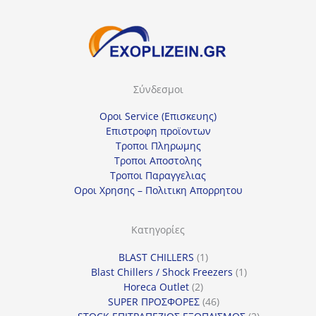
τ
ε
μ
ί
Σύνδεσμοι
α
κ
Οροι Service (Επισκευης)
α
Επιστροφη προϊοντων
Τροποι Πληρωμης
τ
Τροποι Αποστολης
η
Τροποι Παραγγελιας
γ
Οροι Χρησης – Πολιτικη Απορρητου
ο
ρ
Κατηγορίες
ί
1
BLAST CHILLERS
1
α
προϊόν
1
Blast Chillers / Shock Freezers
1
2
προϊόν
Horeca Outlet
2
προϊόντα
46
SUPER ΠΡΟΣΦΟΡΕΣ
46
προϊόντα
2