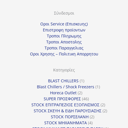
ί
Σύνδεσμοι
α
κ
Οροι Service (Επισκευης)
α
Επιστροφη προϊοντων
Τροποι Πληρωμης
τ
Τροποι Αποστολης
η
Τροποι Παραγγελιας
γ
Οροι Χρησης – Πολιτικη Απορρητου
ο
ρ
Κατηγορίες
ί
1
BLAST CHILLERS
1
α
προϊόν
1
Blast Chillers / Shock Freezers
1
2
προϊόν
Horeca Outlet
2
προϊόντα
46
SUPER ΠΡΟΣΦΟΡΕΣ
46
προϊόντα
2
STOCK ΕΠΙΤΡΑΠΕΖΙΟΣ ΕΞΟΠΛΙΣΜΟΣ
2
προϊόντα
2
STOCK ΣΚΕΥΗ & ΕΙΔΗ ΠΑΡΟΥΣΙΑΣΗΣ
2
2
προϊόντα
STOCK ΠΟΡΣΕΛΑΝΗ
2
4
προϊόντα
STOCK ΜΗΧΑΝΗΜΑΤΑ
4