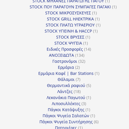
προϊόντα
1
STOCK ΜΗΧΑΝΕΣ ΠΑΡΑΓΩΓΗΣ ΠΑΓΟΥ
1
προϊόν
1
STOCK ΠΟΥ ΠΑΡΑΓΟΥΝ ΣΥΜΠΑΓΕΣ ΠΑΓΑΚΙ
1
1
προϊόν
STOCK ΜΙΚΡΟΣΥΣΚΕΥΕΣ
1
προϊόν
1
STOCK GRILL ΗΛΕΚΤΡΙΚΑ
1
προϊόν
1
STOCK ΠΛΑΤΩ ΥΓΡΑΕΡΙΟΥ
1
1
προϊόν
STOCK ΥΓΙΕΙΝΗ & HACCP
1
1
προϊόν
STOCK ΒΡΥΣΕΣ
1
1
προϊόν
STOCK ΨΥΓΕΙΑ
1
προϊόν
14
Ειδικές Προσφορές
14
134
προϊόντα
ΑΝΟΞΕΙΔΩΤΑ
134
προϊόντα
32
Γαστρονόμοι
32
2
προϊόντα
Ερμάρια
2
προϊόντα
1
Ερμάρια Καφέ | Bar Stations
1
7
προϊόν
Θάλαμοι
7
προϊόντα
5
Θερμαντικά ραφιού
5
18
προϊόντα
Λάντζες
18
προϊόντα
1
Λεκανάκια Παγωτού
1
3
προϊόν
Λιποσυλλέκτες
3
προϊόντα
1
Πάγκοι Κατάψυξης
1
προϊόν
1
Πάγκοι Ψυγεία Σαλατών
1
προϊόν
6
Πάγκοι Ψυγεία Συντήρησης
6
1
προϊόντα
Ποτηριέρες
1