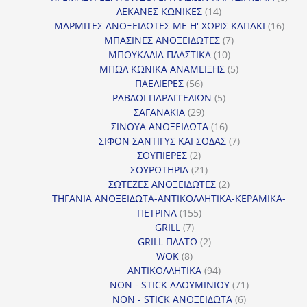
14
προϊ
ΛΕΚΑΝΕΣ ΚΩΝΙΚΕΣ
14
προϊόντα
16
ΜΑΡΜΙΤΕΣ ΑΝΟΞΕΙΔΩΤΕΣ ΜΕ Η' ΧΩΡΙΣ ΚΑΠΑΚΙ
16
7
προϊ
ΜΠΑΣΙΝΕΣ ΑΝΟΞΕΙΔΩΤΕΣ
7
10
προϊόντα
ΜΠΟΥΚΑΛΙΑ ΠΛΑΣΤΙΚΑ
10
προϊόντα
5
ΜΠΩΛ ΚΩΝΙΚΑ ΑΝΑΜΕΙΞΗΣ
5
56
προϊόντα
ΠΑΕΛΙΕΡΕΣ
56
προϊόντα
5
ΡΑΒΔΟΙ ΠΑΡΑΓΓΕΛΙΩΝ
5
29
προϊόντα
ΣΑΓΑΝΑΚΙΑ
29
προϊόντα
16
ΣΙΝΟΥΑ ΑΝΟΞΕΙΔΩΤΑ
16
προϊόντα
7
ΣΙΦΟΝ ΣΑΝΤΙΓΥΣ ΚΑΙ ΣΟΔΑΣ
7
2
προϊόντα
ΣΟΥΠΙΕΡΕΣ
2
προϊόντα
21
ΣΟΥΡΩΤΗΡΙΑ
21
προϊόντα
2
ΣΩΤΕΖΕΣ ΑΝΟΞΕΙΔΩΤΕΣ
2
προϊόντα
ΤΗΓΑΝΙΑ ΑΝΟΞΕΙΔΩΤΑ-ΑΝΤΙΚΟΛΛΗΤΙΚΑ-ΚΕΡΑΜΙΚΑ-
155
ΠΕΤΡΙΝΑ
155
7
προϊόντα
GRILL
7
προϊόντα
2
GRILL ΠΛΑΤΩ
2
8
προϊόντα
WOK
8
προϊόντα
94
ΑΝΤΙΚΟΛΛΗΤΙΚΑ
94
προϊόντα
71
NON - STICK ΑΛΟΥΜΙΝΙΟΥ
71
6
προϊόντα
NON - STICK ΑΝΟΞΕΙΔΩΤΑ
6