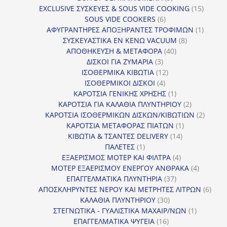
προϊόντα
15
EXCLUSIVE ΣΥΣΚΕΥΕΣ & SOUS VIDE COOKING
15
6
προϊόν
SOUS VIDE COOKERS
6
προϊόντα
1
ΑΦΥΓΡΑΝΤΗΡΕΣ ΑΠΟΞΗΡΑΝΤΕΣ ΤΡΟΦΙΜΩΝ
1
8
προϊόν
ΣΥΣΚΕΥΑΣΤΙΚΑ ΕΝ ΚΕΝΩ VACUUM
8
40
προϊόντα
ΑΠΟΘΗΚΕΥΣΗ & ΜΕΤΑΦΟΡΑ
40
3
προϊόντα
ΔΙΣΚΟΙ ΓΙΑ ΖΥΜΑΡΙΑ
3
προϊόντα
12
ΙΣΟΘΕΡΜΙΚΑ ΚΙΒΩΤΙΑ
12
4
προϊόντα
ΙΣΟΘΕΡΜΙΚΟΙ ΔΙΣΚΟΙ
4
προϊόντα
1
ΚΑΡΟΤΣΙΑ ΓΕΝΙΚΗΣ ΧΡΗΣΗΣ
1
προϊόν
2
ΚΑΡΟΤΣΙΑ ΓΙΑ ΚΑΛΑΘΙΑ ΠΛΥΝΤΗΡΙΟΥ
2
προϊόντα
2
ΚΑΡΟΤΣΙΑ ΙΣΟΘΕΡΜΙΚΩΝ ΔΙΣΚΩΝ/ΚΙΒΩΤΙΩΝ
2
1
προϊόν
ΚΑΡΟΤΣΙΑ ΜΕΤΑΦΟΡΑΣ ΠΙΑΤΩΝ
1
14
προϊόν
ΚΙΒΩΤΙΑ & ΤΣΑΝΤΕΣ DELIVERY
14
1
προϊόντα
ΠΑΛΕΤΕΣ
1
προϊόν
4
ΕΞΑΕΡΙΣΜΟΣ ΜΟΤΕΡ ΚΑΙ ΦΙΛΤΡΑ
4
προϊόντα
4
ΜΟΤΕΡ ΕΞΑΕΡΙΣΜΟΥ ΕΝΕΡΓΟΥ ΑΝΘΡΑΚΑ
4
37
προϊόντ
ΕΠΑΓΓΕΛΜΑΤΙΚΑ ΠΛΥΝΤΗΡΙΑ
37
προϊόντα
6
ΑΠΟΣΚΛΗΡΥΝΤΕΣ ΝΕΡΟΥ ΚΑΙ ΜΕΤΡΗΤΕΣ ΛΙΤΡΩΝ
6
30
προϊ
ΚΑΛΑΘΙΑ ΠΛΥΝΤΗΡΙΟΥ
30
προϊόντα
1
ΣΤΕΓΝΩΤΙΚΑ - ΓΥΑΛΙΣΤΙΚΑ ΜΑΧΑΙΡ/ΝΩΝ
1
16
προϊόν
ΕΠΑΓΓΕΛΜΑΤΙΚΑ ΨΥΓΕΙΑ
16