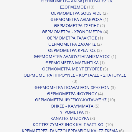
προϊόν
ΘΕΡΜΟΜΕΤΡΑ ΑΚΙΔΑ|ΕΠΙΤΡΑΠΕΖΙΟΣ
10
ΕΞΟΠΛΙΣΜΟΣ
10
προϊόντα
2
ΘΕΡΜΟΜΕΤΡΑ SOUS VIDE
2
προϊόντα
1
ΘΕΡΜΟΜΕΤΡΑ ΑΔΙΑΒΡΟΧΑ
1
2
προϊόν
ΘΕΡΜΟΜΕΤΡΑ ΤΣΕΠΗΣ
2
προϊόντα
4
ΘΕΡΜΟΜΕΤΡΑ - ΧΡΟΝΟΜΕΤΡΑ
4
1
προϊόντα
ΘΕΡΜΟΜΕΤΡΑ ΓΑΛΑΚΤΟΣ
1
2
προϊόν
ΘΕΡΜΟΜΕΤΡΑ ΖΑΧΑΡΗΣ
2
προϊόντα
3
ΘΕΡΜΟΜΕΤΡΑ ΚΡΕΑΤΟΣ
3
προϊόντα
1
ΘΕΡΜΟΜΕΤΡΑ ΛΑΔΙΟΥ/ΤΗΓΑΝΙΣΜΑΤΟΣ
1
1
προϊόν
ΘΕΡΜΟΜΕΤΡΑ ΜΑΓΝΗΤΙΚΑ
1
προϊόν
5
ΘΕΡΜΟΜΕΤΡΑ ΜΕ ΥΠΕΡΥΘΡΕΣ
5
προϊόντα
ΘΕΡΜΟΜΕΤΡΑ ΠΗΡΟΥΝΕΣ - ΚΟΥΤΑΛΕΣ - ΣΠΑΤΟΥΛΕΣ
3
3
προϊόντα
3
ΘΕΡΜΟΜΕΤΡΑ ΠΟΛΛΑΠΛΩΝ ΧΡΗΣΕΩΝ
3
4
προϊόντ
ΘΕΡΜΟΜΕΤΡΑ ΦΟΥΡΝΟΥ
4
προϊόντα
10
ΘΕΡΜΟΜΕΤΡΑ ΨΥΓΕΙΟΥ-ΚΑΤΑΨΥΞΗΣ
10
5
προϊόντα
ΘΗΚΕΣ - ΚΑΛΥΜΜΑΤΑ
5
1
προϊόντα
ΥΓΡΟΜΕΤΡΑ
1
προϊόν
8
ΚΑΝΑΤΕΣ ΜΕΖΟΥΡΑ
8
προϊόντα
10
ΚΟΠΤΕΣ ΖΥΜΗΣ INOX ΚΑΙ ΠΛΑΣΤΙΚΟΙ
10
προϊόντα
6
ΚΡΕΜΑΣΤΡΕΣ, ΓΑΝΤΖΟΙ ΕΡΓΑΛΕΙΩΝ ΚΑΙ ΤΣΙΓΚΕΛΙΑ
6