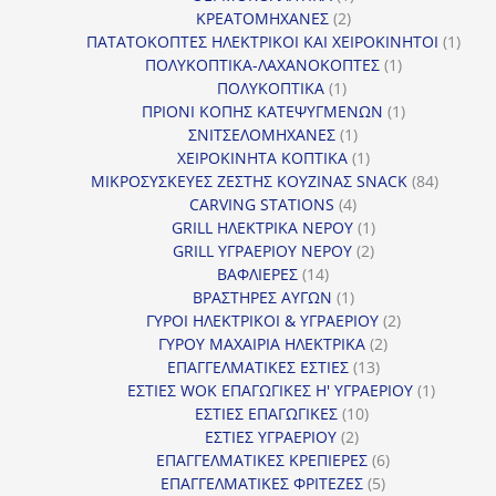
2
προϊόν
ΚΡΕΑΤΟΜΗΧΑΝΕΣ
2
προϊόντα
1
ΠΑΤΑΤΟΚΟΠΤΕΣ ΗΛΕΚΤΡΙΚΟΙ ΚΑΙ ΧΕΙΡΟΚΙΝΗΤΟΙ
1
1
προϊ
ΠΟΛΥΚΟΠΤΙΚΑ-ΛΑΧΑΝΟΚΟΠΤΕΣ
1
1
προϊόν
ΠΟΛΥΚΟΠΤΙΚΑ
1
προϊόν
1
ΠΡΙΟΝΙ ΚΟΠΗΣ ΚΑΤΕΨΥΓΜΕΝΩΝ
1
1
προϊόν
ΣΝΙΤΣΕΛΟΜΗΧΑΝΕΣ
1
προϊόν
1
ΧΕΙΡΟΚΙΝΗΤΑ ΚΟΠΤΙΚΑ
1
προϊόν
84
ΜΙΚΡΟΣΥΣΚΕΥΕΣ ΖΕΣΤΗΣ ΚΟΥΖΙΝΑΣ SNACK
84
4
προϊόντ
CARVING STATIONS
4
προϊόντα
1
GRILL ΗΛΕΚΤΡΙΚΑ ΝΕΡΟΥ
1
2
προϊόν
GRILL ΥΓΡΑΕΡΙΟΥ ΝΕΡΟΥ
2
14
προϊόντα
ΒΑΦΛΙΕΡΕΣ
14
προϊόντα
1
ΒΡΑΣΤΗΡΕΣ ΑΥΓΩΝ
1
προϊόν
2
ΓΥΡΟΙ ΗΛΕΚΤΡΙΚΟΙ & ΥΓΡΑΕΡΙΟΥ
2
2
προϊόντα
ΓΥΡΟΥ ΜΑΧΑΙΡΙΑ ΗΛΕΚΤΡΙΚΑ
2
13
προϊόντα
ΕΠΑΓΓΕΛΜΑΤΙΚΕΣ ΕΣΤΙΕΣ
13
προϊόντα
1
ΕΣΤΙΕΣ WOK ΕΠΑΓΩΓΙΚΕΣ Η' ΥΓΡΑΕΡΙΟΥ
1
10
προϊόν
ΕΣΤΙΕΣ ΕΠΑΓΩΓΙΚΕΣ
10
2
προϊόντα
ΕΣΤΙΕΣ ΥΓΡΑΕΡΙΟΥ
2
προϊόντα
6
ΕΠΑΓΓΕΛΜΑΤΙΚΕΣ ΚΡΕΠΙΕΡΕΣ
6
5
προϊόντα
ΕΠΑΓΓΕΛΜΑΤΙΚΕΣ ΦΡΙΤΕΖΕΣ
5