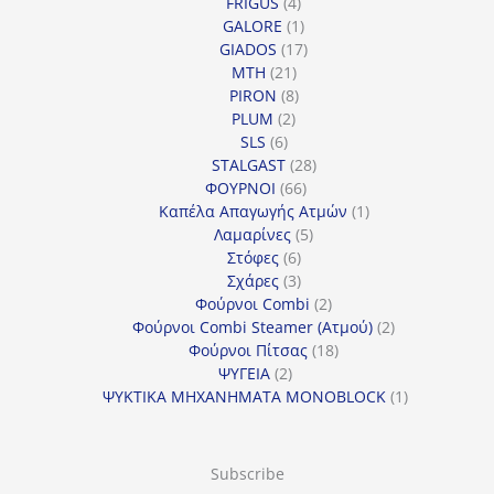
4
προϊόντα
FRIGUS
4
προϊόντα
1
GALORE
1
προϊόν
17
GIADOS
17
21
προϊόντα
MTH
21
προϊόντα
8
PIRON
8
2
προϊόντα
PLUM
2
6
προϊόντα
SLS
6
προϊόντα
28
STALGAST
28
66
προϊόντα
ΦΟΥΡΝΟΙ
66
προϊόντα
1
Καπέλα Απαγωγής Ατμών
1
5
προϊόν
Λαμαρίνες
5
6
προϊόντα
Στόφες
6
προϊόντα
3
Σχάρες
3
προϊόντα
2
Φούρνοι Combi
2
προϊόντα
2
Φούρνοι Combi Steamer (Ατμού)
2
18
προϊόντα
Φούρνοι Πίτσας
18
2
προϊόντα
ΨΥΓΕΙΑ
2
προϊόντα
1
ΨΥΚΤΙΚΑ ΜΗΧΑΝΗΜΑΤΑ MONOBLOCK
1
προϊόν
Subscribe