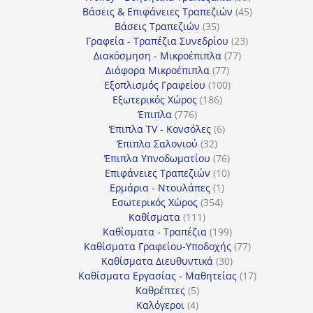
προϊόντα
45
Βάσεις & Επιφάνειες Τραπεζιών
45
35
προϊόντα
Βάσεις Τραπεζιών
35
προϊόντα
23
Γραφεία - Τραπέζια Συνεδρίου
23
77
προϊόντα
Διακόσμηση - Μικροέπιπλα
77
77
προϊόντα
Διάφορα Μικροέπιπλα
77
προϊόντα
100
Εξοπλισμός Γραφείου
100
186
προϊόντα
Εξωτερικός Χώρος
186
776
προϊόντα
Έπιπλα
776
προϊόντα
6
Έπιπλα TV - Κονσόλες
6
32
προϊόντα
Έπιπλα Σαλονιού
32
προϊόντα
76
Έπιπλα Υπνοδωματίου
76
10
προϊόντα
Επιφάνειες Τραπεζιών
10
1
προϊόντα
Ερμάρια - Ντουλάπες
1
354
προϊόν
Εσωτερικός Χώρος
354
111
προϊόντα
Καθίσματα
111
προϊόντα
199
Καθίσματα - Τραπέζια
199
προϊόντα
77
Καθίσματα Γραφείου-Υποδοχής
77
30
προϊόντα
Καθίσματα Διευθυντικά
30
προϊόντα
17
Καθίσματα Εργασίας - Μαθητείας
17
5
προϊόντα
Καθρέπτες
5
4
προϊόντα
Καλόγεροι
4