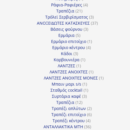
προϊόν
4
Ράφια-Ραφιέρες
4
21
προϊόντα
Τραπέζια
21
προϊόντα
3
Τρόλεϊ Σερβιρίσματος
3
προϊόντα
37
ΑΝΟΞΕΙΔΩΤΕΣ ΚΑΤΑΣΚΕΥΕΣ
37
3
προϊόντα
Βάσεις φούρνου
3
5
προϊόντα
Ερμάρια
5
προϊόντα
1
Ερμάριο επιτοίχιο
1
4
προϊόν
Ερμάριο κέντρου
4
3
προϊόντα
Κάδοι
3
προϊόντα
1
Καρβουνιέρα
1
1
προϊόν
ΛΑΝΤΖΕΣ
1
προϊόν
1
ΛΑΝΤΖΕΣ ΑΝΟΙΧΤΕΣ
1
προϊόν
1
ΛΑΝΤΖΕΣ ΑΝΟΙΧΤΕΣ ΜΟΝΕΣ
1
1
προϊόν
Μπαιν μαρι s/s
1
προϊόν
1
Σταθμός cocktail
1
3
προϊόν
Συρτάρια καφέ
3
12
προϊόντα
Τραπέζια
12
προϊόντα
2
Τραπέζι απλύτων
2
προϊόντα
6
Τραπέζι επιτοίχιο
6
4
προϊόντα
Τραπέζι κέντρου
4
προϊόντα
36
ΑΝΤΑΛΛΑΚΤΙΚΑ MTH
36