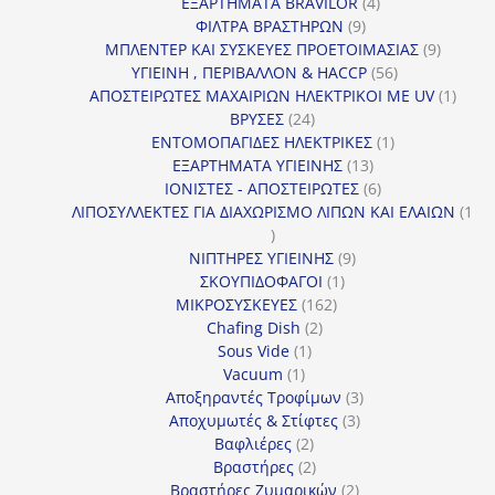
προϊόντα
4
ΕΞΑΡΤΗΜΑΤΑ BRAVILOR
4
9
προϊόντα
ΦΙΛΤΡΑ ΒΡΑΣΤΗΡΩΝ
9
προϊόντα
9
ΜΠΛΕΝΤΕΡ ΚΑΙ ΣΥΣΚΕΥΕΣ ΠΡΟΕΤΟΙΜΑΣΙΑΣ
9
56
προϊόντ
ΥΓΙΕΙΝΗ , ΠΕΡΙΒΑΛΛΟΝ & HACCP
56
προϊόντα
1
ΑΠΟΣΤΕΙΡΩΤΕΣ ΜΑΧΑΙΡΙΩΝ ΗΛΕΚΤΡΙΚΟΙ ΜΕ UV
1
24
προϊό
ΒΡΥΣΕΣ
24
προϊόντα
1
ΕΝΤΟΜΟΠΑΓΙΔΕΣ ΗΛΕΚΤΡΙΚΕΣ
1
13
προϊόν
ΕΞΑΡΤΗΜΑΤΑ ΥΓΙΕΙΝΗΣ
13
προϊόντα
6
ΙΟΝΙΣΤΕΣ - ΑΠΟΣΤΕΙΡΩΤΕΣ
6
προϊόντα
ΛΙΠΟΣΥΛΛΕΚΤΕΣ ΓΙΑ ΔΙΑΧΩΡΙΣΜΟ ΛΙΠΩΝ ΚΑΙ ΕΛΑΙΩΝ
1
1
προϊόν
9
ΝΙΠΤΗΡΕΣ ΥΓΙΕΙΝΗΣ
9
1
προϊόντα
ΣΚΟΥΠΙΔΟΦΑΓΟΙ
1
162
προϊόν
ΜΙΚΡΟΣΥΣΚΕΥΕΣ
162
2
προϊόντα
Chafing Dish
2
1
προϊόντα
Sous Vide
1
1
προϊόν
Vacuum
1
προϊόν
3
Αποξηραντές Τροφίμων
3
3
προϊόντα
Αποχυμωτές & Στίφτες
3
2
προϊόντα
Βαφλιέρες
2
προϊόντα
2
Βραστήρες
2
προϊόντα
2
Βραστήρες Ζυμαρικών
2