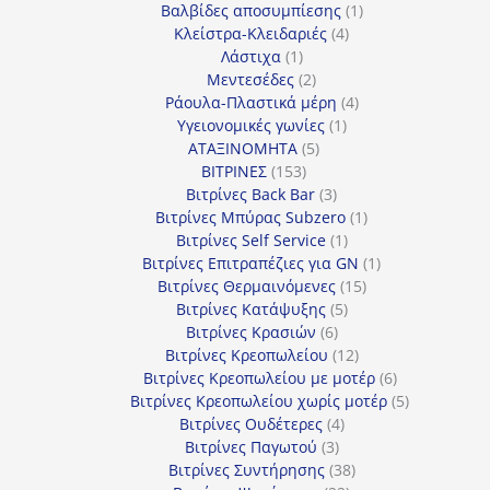
προϊόντα
1
Βαλβίδες αποσυμπίεσης
1
4
προϊόν
Κλείστρα-Κλειδαριές
4
1
προϊόντα
Λάστιχα
1
προϊόν
2
Μεντεσέδες
2
προϊόντα
4
Ράουλα-Πλαστικά μέρη
4
1
προϊόντα
Υγειονομικές γωνίες
1
5
προϊόν
ΑΤΑΞΙΝΟΜΗΤΑ
5
153
προϊόντα
ΒΙΤΡΙΝΕΣ
153
προϊόντα
3
Βιτρίνες Back Bar
3
προϊόντα
1
Βιτρίνες Mπύρας Subzero
1
1
προϊόν
Βιτρίνες Self Service
1
προϊόν
1
Βιτρίνες Επιτραπέζιες για GN
1
15
προϊόν
Βιτρίνες Θερμαινόμενες
15
5
προϊόντα
Βιτρίνες Κατάψυξης
5
6
προϊόντα
Βιτρίνες Κρασιών
6
προϊόντα
12
Βιτρίνες Κρεοπωλείου
12
προϊόντα
6
Βιτρίνες Κρεοπωλείου με μοτέρ
6
προϊόντα
5
Βιτρίνες Κρεοπωλείου χωρίς μοτέρ
5
4
προϊόντα
Βιτρίνες Ουδέτερες
4
3
προϊόντα
Βιτρίνες Παγωτού
3
προϊόντα
38
Βιτρίνες Συντήρησης
38