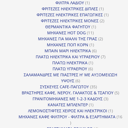
1
προϊόντα
ΦΙΛΤΡΑ ΛΑΔΙΟΥ
1
προϊόν
1
ΦΡΙΤΕΖΕΣ ΗΛΕΚΤΡΙΚΕΣ ΔΙΠΛΕΣ
1
προϊόν
1
ΦΡΙΤΕΖΕΣ ΗΛΕΚΤΡΙΚΕΣ ΕΠΑΓΩΓΙΚΕΣ
1
2
προϊόν
ΦΡΙΤΕΖΕΣ ΗΛΕΚΤΡΙΚΕΣ ΜΟΝΕΣ
2
1
προϊόντα
ΘΕΡΜΑΝΤΙΚΑ ΦΑΓΗΤΟΥ
1
11
προϊόν
ΜΗΧΑΝΕΣ HOT DOG
11
προϊόντα
2
ΜΗΧΑΝΕΣ ΓΙΑ ΜΑΛΛΙ ΤΗΣ ΓΡΙΑΣ
2
1
προϊόντα
ΜΗΧΑΝΕΣ ΠΟΠ ΚΟΡΝ
1
προϊόν
6
ΜΠΑΙΝ ΜΑΡΙ ΗΛΕΚΤΡΙΚΑ
6
προϊόντα
7
ΠΛΑΤΩ ΗΛΕΚΤΡΙΚΑ ΚΑΙ ΥΓΡΑΕΡΙΟΥ
7
1
προϊόντα
ΠΛΑΤΩ ΗΛΕΚΤΡΙΚΑ
1
6
προϊόν
ΠΛΑΤΩ ΥΓΡΑΕΡΙΟΥ
6
προϊόντα
ΣΑΛΑΜΑΝΔΡΕΣ ΜΕ ΠΙΑΣΤΡΕΣ Η' ΜΕ ΑΥΞΟΜΕΙΩΣΗ
6
ΥΨΟΥΣ
6
προϊόντα
35
ΣΥΣΚΕΥΕΣ CAFE-ΠΑΓΩΤΟΥ
35
προϊόντα
5
ΒΡΑΣΤΗΡΕΣ ΚΑΦΕ, ΝΕΡΟΥ, ΓΑΛΑΚΤΟΣ & ΤΣΑΓΙΟΥ
5
3
προϊ
ΓΡΑΝΙΤΟΜΗΧΑΝΕΣ ΜΕ 1-2-3 ΚΑΔΟΥΣ
3
1
προϊόντα
ΚΑΝΑΤΕΣ ΜΠΛΕΝΤΕΡ
1
προϊόν
1
ΛΕΜΟΝΟΣΤΙΦΤΕΣ ΧΕΙΡΟΣ ΚΑΙ ΗΛΕΚΤΡΙΚΟΙ
1
προϊόν
ΜΗΧΑΝΕΣ ΚΑΦΕ ΦΙΛΤΡΟΥ - ΦΙΛΤΡΑ & ΕΞΑΡΤΗΜΑΤΑ
16
16