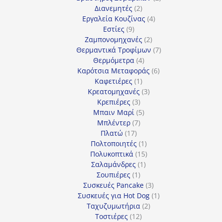
2
προϊόντα
Διανεμητές
2
προϊόντα
4
Εργαλεία Κουζίνας
4
9
προϊόντα
Εστίες
9
προϊόντα
2
Ζαμπονομηχανές
2
προϊόντα
7
Θερμαντικά Τροφίμων
7
4
προϊόντα
Θερμόμετρα
4
προϊόντα
6
Καρότσια Μεταφοράς
6
1
προϊόντα
Καφετιέρες
1
προϊόν
3
Κρεατομηχανές
3
3
προϊόντα
Κρεπιέρες
3
προϊόντα
5
Μπαιν Μαρί
5
7
προϊόντα
Μπλέντερ
7
17
προϊόντα
Πλατώ
17
προϊόντα
1
Πολτοποιητές
1
προϊόν
15
Πολυκοπτικά
15
1
προϊόντα
Σαλαμάνδρες
1
1
προϊόν
Σουπιέρες
1
προϊόν
3
Συσκευές Pancake
3
προϊόντα
1
Συσκευές για Hot Dog
1
2
προϊόν
Ταχυζυμωτήρια
2
12
προϊόντα
Τοστιέρες
12