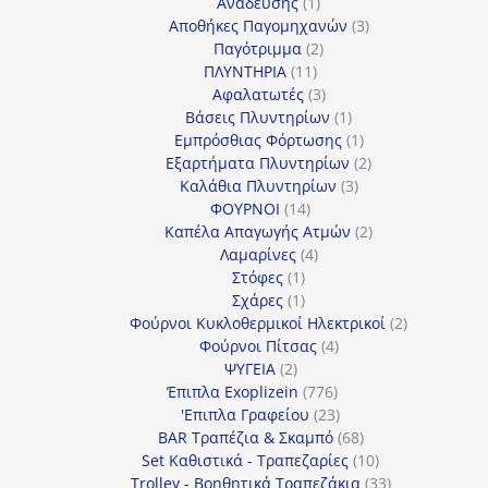
1
προϊόντα
Ανάδευσης
1
προϊόν
3
Αποθήκες Παγομηχανών
3
2
προϊόντα
Παγότριμμα
2
11
προϊόντα
ΠΛΥΝΤΗΡΙΑ
11
προϊόντα
3
Αφαλατωτές
3
προϊόντα
1
Βάσεις Πλυντηρίων
1
προϊόν
1
Εμπρόσθιας Φόρτωσης
1
προϊόν
2
Εξαρτήματα Πλυντηρίων
2
3
προϊόντα
Καλάθια Πλυντηρίων
3
14
προϊόντα
ΦΟΥΡΝΟΙ
14
προϊόντα
2
Καπέλα Απαγωγής Ατμών
2
4
προϊόντα
Λαμαρίνες
4
1
προϊόντα
Στόφες
1
προϊόν
1
Σχάρες
1
προϊόν
2
Φούρνοι Κυκλοθερμικοί Ηλεκτρικοί
2
4
προϊόντα
Φούρνοι Πίτσας
4
2
προϊόντα
ΨΥΓΕΙΑ
2
προϊόντα
776
Έπιπλα Exoplizein
776
προϊόντα
23
'Επιπλα Γραφείου
23
προϊόντα
68
BAR Τραπέζια & Σκαμπό
68
προϊόντα
10
Set Καθιστικά - Τραπεζαρίες
10
προϊόντα
33
Trolley - Βοηθητικά Τραπεζάκια
33