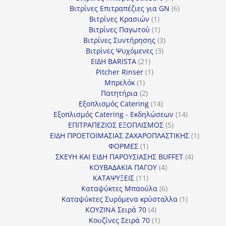
προϊόν
6
Βιτρίνες Επιτραπέζιες για GN
6
1
προϊόντα
Βιτρίνες Κρασιών
1
προϊόν
1
Βιτρίνες Παγωτού
1
προϊόν
3
Βιτρίνες Συντήρησης
3
3
προϊόντα
Βιτρίνες Ψυχόμενες
3
21
προϊόντα
ΕΙΔΗ BARISTA
21
προϊόντα
1
Pitcher Rinser
1
1
προϊόν
Μπρελόκ
1
προϊόν
2
Πατητήρια
2
προϊόντα
14
Εξοπλισμός Catering
14
προϊόντα
14
Εξοπλισμός Catering - Εκδηλώσεων
14
5
προϊόντα
ΕΠΙΤΡΑΠΕΖΙΟΣ ΕΞΟΠΛΙΣΜΟΣ
5
προϊόντα
1
ΕΙΔΗ ΠΡΟΕΤΟΙΜΑΣΙΑΣ ΖΑΧΑΡΟΠΛΑΣΤΙΚΗΣ
1
1
προϊόν
ΦΟΡΜΕΣ
1
προϊόν
4
ΣΚΕΥΗ ΚΑΙ ΕΙΔΗ ΠΑΡΟΥΣΙΑΣΗΣ BUFFET
4
4
προϊόντα
ΚΟΥΒΑΔΑΚΙΑ ΠΑΓΟΥ
4
11
προϊόντα
ΚΑΤΑΨΥΞΕΙΣ
11
προϊόντα
6
Καταψύκτες Μπαούλα
6
προϊόντα
1
Καταψύκτες Συρόμενα κρύσταλλα
1
4
προϊόν
ΚΟΥΖΙΝΑ Σειρά 70
4
προϊόντα
1
Κουζίνες Σειρά 70
1