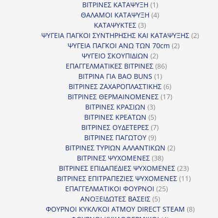
1
προϊόντα
ΒΙΤΡΙΝΕΣ ΚΑΤΑΨΥΞΗ
1
προϊόν
4
ΘΑΛΑΜΟΙ ΚΑΤΑΨΥΞΗ
4
3
προϊόντα
ΚΑΤΑΨΥΚΤΕΣ
3
προϊόντα
2
ΨΥΓΕΙΑ ΠΑΓΚΟΙ ΣΥΝΤΗΡΗΣΗΣ ΚΑΙ ΚΑΤΑΨΥΞΗΣ
2
2
προϊό
ΨΥΓΕΙΑ ΠΑΓΚΟΙ ΑΝΩ ΤΩΝ 70cm
2
2
προϊόντα
ΨΥΓΕΙΟ ΣΚΟΥΠΙΔΙΩΝ
2
προϊόντα
86
ΕΠΑΓΓΕΛΜΑΤΙΚΕΣ ΒΙΤΡΙΝΕΣ
86
1
προϊόντα
ΒΙΤΡΙΝΑ ΓΙΑ BAO BUNS
1
προϊόν
6
ΒΙΤΡΙΝΕΣ ΖΑΧΑΡΟΠΛΑΣΤΙΚΗΣ
6
προϊόντα
17
ΒΙΤΡΙΝΕΣ ΘΕΡΜΑΙΝΟΜΕΝΕΣ
17
3
προϊόντα
ΒΙΤΡΙΝΕΣ ΚΡΑΣΙΩΝ
3
προϊόντα
5
ΒΙΤΡΙΝΕΣ ΚΡΕΑΤΩΝ
5
προϊόντα
7
ΒΙΤΡΙΝΕΣ ΟΥΔΕΤΕΡΕΣ
7
9
προϊόντα
ΒΙΤΡΙΝΕΣ ΠΑΓΩΤΟΥ
9
προϊόντα
2
ΒΙΤΡΙΝΕΣ ΤΥΡΙΩΝ ΑΛΛΑΝΤΙΚΩΝ
2
38
προϊόντα
ΒΙΤΡΙΝΕΣ ΨΥΧΟΜΕΝΕΣ
38
προϊόντα
23
ΒΙΤΡΙΝΕΣ ΕΠΙΔΑΠΕΔΙΕΣ ΨΥΧΟΜΕΝΕΣ
23
προϊόντα
11
ΒΙΤΡΙΝΕΣ ΕΠΙΤΡΑΠΕΖΙΕΣ ΨΥΧΟΜΕΝΕΣ
11
25
προϊόντ
ΕΠΑΓΓΕΛΜΑΤΙΚΟΙ ΦΟΥΡΝΟΙ
25
5
προϊόντα
ΑΝΟΞΕΙΔΩΤΕΣ ΒΑΣΕΙΣ
5
προϊόντα
8
ΦΟΥΡΝΟΙ ΚΥΚΛ/ΚΟΙ ΑΤΜΟΥ DIRECT STEAM
8