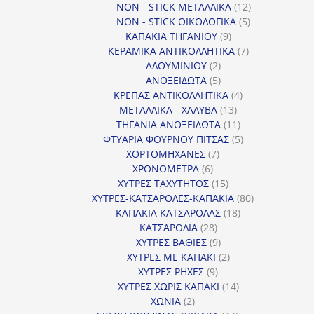
12
προϊόντα
NON - STICK ΜΕΤΑΛΛΙΚΑ
12
5
προϊόντα
NON - STICK ΟΙΚΟΛΟΓΙΚΑ
5
9
προϊόντα
ΚΑΠΑΚΙΑ ΤΗΓΑΝΙΟΥ
9
προϊόντα
7
ΚΕΡΑΜΙΚΑ ΑΝΤΙΚΟΛΛΗΤΙΚΑ
7
2
προϊόντα
ΑΛΟΥΜΙΝΙΟΥ
2
προϊόντα
5
ΑΝΟΞΕΙΔΩΤΑ
5
προϊόντα
4
ΚΡΕΠΑΣ ΑΝΤΙΚΟΛΛΗΤΙΚΑ
4
13
προϊόντα
ΜΕΤΑΛΛΙΚΑ - ΧΑΛΥΒΑ
13
προϊόντα
11
ΤΗΓΑΝΙΑ ΑΝΟΞΕΙΔΩΤΑ
11
προϊόντα
5
ΦΤΥΑΡΙΑ ΦΟΥΡΝΟΥ ΠΙΤΣΑΣ
5
7
προϊόντα
ΧΟΡΤΟΜΗΧΑΝΕΣ
7
6
προϊόντα
ΧΡΟΝΟΜΕΤΡΑ
6
προϊόντα
15
ΧΥΤΡΕΣ ΤΑΧΥΤΗΤΟΣ
15
προϊόντα
80
ΧΥΤΡΕΣ-ΚΑΤΣΑΡΟΛΕΣ-ΚΑΠΑΚΙΑ
80
18
προϊόντα
ΚΑΠΑΚΙΑ ΚΑΤΣΑΡΟΛΑΣ
18
28
προϊόντα
ΚΑΤΣΑΡΟΛΙΑ
28
προϊόντα
9
ΧΥΤΡΕΣ ΒΑΘΙΕΣ
9
προϊόντα
2
ΧΥΤΡΕΣ ΜΕ ΚΑΠΑΚΙ
2
9
προϊόντα
ΧΥΤΡΕΣ ΡΗΧΕΣ
9
προϊόντα
14
ΧΥΤΡΕΣ ΧΩΡΙΣ ΚΑΠΑΚΙ
14
2
προϊόντα
ΧΩΝΙΑ
2