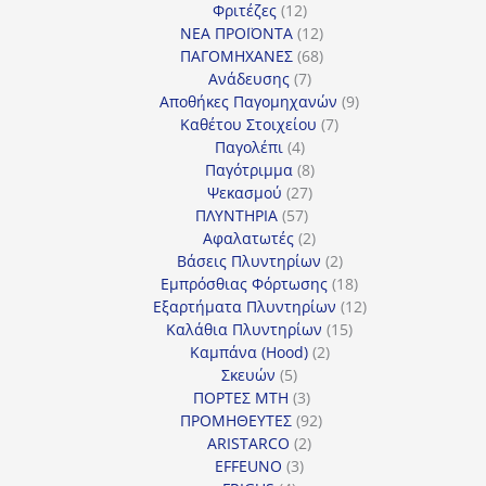
12
προϊόντα
Φριτέζες
12
προϊόντα
12
ΝΕΑ ΠΡΟΪΟΝΤΑ
12
προϊόντα
68
ΠΑΓΟΜΗΧΑΝΕΣ
68
7
προϊόντα
Ανάδευσης
7
προϊόντα
9
Αποθήκες Παγομηχανών
9
7
προϊόντα
Καθέτου Στοιχείου
7
4
προϊόντα
Παγολέπι
4
προϊόντα
8
Παγότριμμα
8
27
προϊόντα
Ψεκασμού
27
57
προϊόντα
ΠΛΥΝΤΗΡΙΑ
57
προϊόντα
2
Αφαλατωτές
2
προϊόντα
2
Βάσεις Πλυντηρίων
2
προϊόντα
18
Εμπρόσθιας Φόρτωσης
18
προϊόντα
12
Εξαρτήματα Πλυντηρίων
12
15
προϊόντα
Καλάθια Πλυντηρίων
15
2
προϊόντα
Καμπάνα (Hood)
2
5
προϊόντα
Σκευών
5
προϊόντα
3
ΠΟΡΤΕΣ MTH
3
προϊόντα
92
ΠΡΟΜΗΘΕΥΤΕΣ
92
2
προϊόντα
ARISTARCO
2
3
προϊόντα
EFFEUNO
3