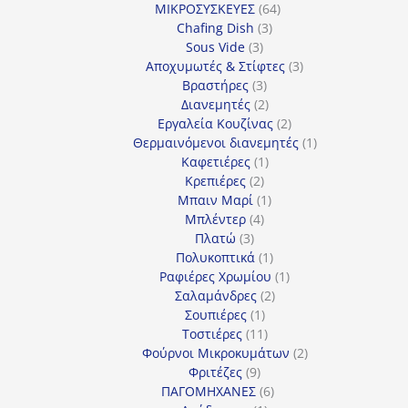
64
προϊόν
ΜΙΚΡΟΣΥΣΚΕΥΕΣ
64
3
προϊόντα
Chafing Dish
3
3
προϊόντα
Sous Vide
3
προϊόντα
3
Αποχυμωτές & Στίφτες
3
3
προϊόντα
Βραστήρες
3
προϊόντα
2
Διανεμητές
2
προϊόντα
2
Εργαλεία Κουζίνας
2
προϊόντα
1
Θερμαινόμενοι διανεμητές
1
1
προϊόν
Καφετιέρες
1
2
προϊόν
Κρεπιέρες
2
προϊόντα
1
Μπαιν Μαρί
1
4
προϊόν
Μπλέντερ
4
3
προϊόντα
Πλατώ
3
προϊόντα
1
Πολυκοπτικά
1
προϊόν
1
Ραφιέρες Χρωμίου
1
2
προϊόν
Σαλαμάνδρες
2
1
προϊόντα
Σουπιέρες
1
προϊόν
11
Τοστιέρες
11
προϊόντα
2
Φούρνοι Μικροκυμάτων
2
9
προϊόντα
Φριτέζες
9
προϊόντα
6
ΠΑΓΟΜΗΧΑΝΕΣ
6