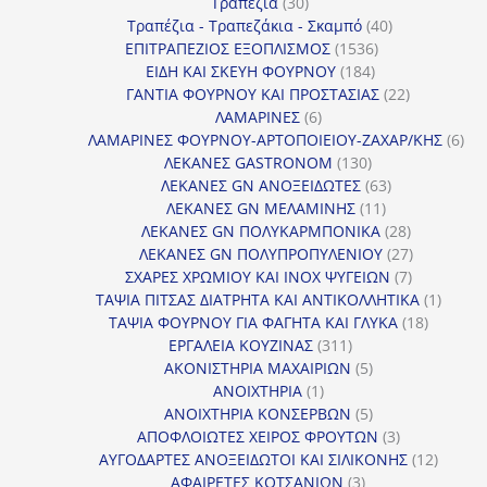
30
προϊόντα
Τραπέζια
30
προϊόντα
40
Τραπέζια - Τραπεζάκια - Σκαμπό
40
1536
προϊόντα
ΕΠΙΤΡΑΠΕΖΙΟΣ ΕΞΟΠΛΙΣΜΟΣ
1536
184
προϊόντα
ΕΙΔΗ ΚΑΙ ΣΚΕΥΗ ΦΟΥΡΝΟΥ
184
προϊόντα
22
ΓΑΝΤΙΑ ΦΟΥΡΝΟΥ ΚΑΙ ΠΡΟΣΤΑΣΙΑΣ
22
6
προϊόντα
ΛΑΜΑΡΙΝΕΣ
6
προϊόντα
6
ΛΑΜΑΡΙΝΕΣ ΦΟΥΡΝΟΥ-ΑΡΤΟΠΟΙΕΙΟΥ-ΖΑΧΑΡ/ΚΗΣ
6
130
προ
ΛΕΚΑΝΕΣ GASTRONOM
130
προϊόντα
63
ΛΕΚΑΝΕΣ GN ΑΝΟΞΕΙΔΩΤΕΣ
63
11
προϊόντα
ΛΕΚΑΝΕΣ GN ΜΕΛΑΜΙΝΗΣ
11
προϊόντα
28
ΛΕΚΑΝΕΣ GN ΠΟΛΥΚΑΡΜΠΟΝΙΚΑ
28
προϊόντα
27
ΛΕΚΑΝΕΣ GN ΠΟΛΥΠΡΟΠΥΛΕΝΙΟΥ
27
7
προϊόντα
ΣΧΑΡΕΣ ΧΡΩΜΙΟΥ ΚΑΙ INOX ΨΥΓΕΙΩΝ
7
προϊόντα
1
ΤΑΨΙΑ ΠΙΤΣΑΣ ΔΙΑΤΡΗΤΑ ΚΑΙ ΑΝΤΙΚΟΛΛΗΤΙΚΑ
1
18
προϊόν
ΤΑΨΙΑ ΦΟΥΡΝΟΥ ΓΙΑ ΦΑΓΗΤΑ ΚΑΙ ΓΛΥΚΑ
18
311
προϊόντ
ΕΡΓΑΛΕΙΑ ΚΟΥΖΙΝΑΣ
311
προϊόντα
5
ΑΚΟΝΙΣΤΗΡΙΑ ΜΑΧΑΙΡΙΩΝ
5
1
προϊόντα
ΑΝΟΙΧΤΗΡΙΑ
1
προϊόν
5
ΑΝΟΙΧΤΗΡΙΑ ΚΟΝΣΕΡΒΩΝ
5
προϊόντα
3
ΑΠΟΦΛΟΙΩΤΕΣ ΧΕΙΡΟΣ ΦΡΟΥΤΩΝ
3
προϊόντα
12
ΑΥΓΟΔΑΡΤΕΣ ΑΝΟΞΕΙΔΩΤΟΙ ΚΑΙ ΣΙΛΙΚΟΝΗΣ
12
3
προϊόν
ΑΦΑΙΡΕΤΕΣ ΚΟΤΣΑΝΙΩΝ
3