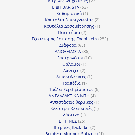
22
προϊόντα
Βιτρίνες Ψυχόμενες
22
53
προϊόντα
ΕΙΔΗ BARISTA
53
προϊόντα
1
Καθαριστικά
1
προϊόν
2
Κουτάλια Γευσιγνωσίας
2
προϊόντα
1
Κουτάλια Δοσομέτρησης
1
2
προϊόν
Πατητήρια
2
προϊόντα
282
Εξοπλισμός Εστίασης Exoplizein
282
65
προϊόντα
Διάφορα
65
προϊόντα
36
ΑΝΟΞΕΙΔΩΤΑ
36
προϊόντα
16
Γαστρονόμοι
16
1
προϊόντα
Θάλαμοι
1
2
προϊόν
Λάντζες
2
προϊόντα
1
Λιποσυλλέκτες
1
1
προϊόν
Τραπέζια
1
προϊόν
6
Τρόλεϊ Σερβιρίσματος
6
4
προϊόντα
ΑΝΤΑΛΛΑΚΤΙΚΑ MTH
4
προϊόντα
1
Αντιστάσεις θερμικές
1
1
προϊόν
Κλείστρα-Κλειδαριές
1
1
προϊόν
Λάστιχα
1
25
προϊόν
ΒΙΤΡΙΝΕΣ
25
προϊόντα
2
Βιτρίνες Back Bar
2
προϊόντα
1
Βιτρίνες Mπύρας Subzero
1