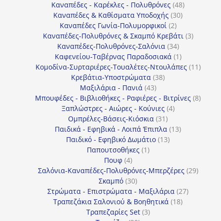
προϊόντα
48
Καναπέδες - Καρέκλες - Πολυθρόνες
48
30
προϊόντα
Καναπέδες & Καθίσματα Υποδοχής
30
2
προϊόντα
Καναπέδες Γωνία-Πολυμορφικοί
2
προϊόντα
3
Καναπέδες-Πολυθρόνες & Σκαμπό Κρεβάτι
3
34
προϊόντ
Καναπέδες-Πολυθρόνες-Σαλόνια
34
προϊόντα
1
Καφενείου-Ταβέρνας Παραδοσιακά
1
προϊόν
11
Κομοδίνα-Συρταριέρες-Τουαλέτες-Ντουλάπες
11
38
προϊόν
Κρεβάτια-Υποστρώματα
38
43
προϊόντα
Μαξιλάρια - Πανιά
43
προϊόντα
8
Μπουφέδες - Βιβλιοθήκες - Ραφιέρες - Βιτρίνες
8
4
προϊό
Ξαπλώστρες - Αιώρες - Κούνιες
4
31
προϊόντα
Ομπρέλες-Βάσεις-Κιόσκια
31
προϊόντα
13
Παιδικά - Εφηβικά - Λοιπά Έπιπλα
13
13
προϊόντα
Παιδικό - Εφηβικό Δωμάτιο
13
1
προϊόντα
Παπουτσοθήκες
1
4
προϊόν
Πουφ
4
προϊόντα
29
Σαλόνια-Καναπέδες-Πολυθρόνες-Μπερζέρες
29
30
προϊόν
Σκαμπό
30
προϊόντα
27
Στρώματα - Επιστρώματα - Μαξιλάρια
27
18
προϊόντα
Τραπεζάκια Σαλονιού & Βοηθητικά
18
3
προϊόντα
Τραπεζαρίες Set
3