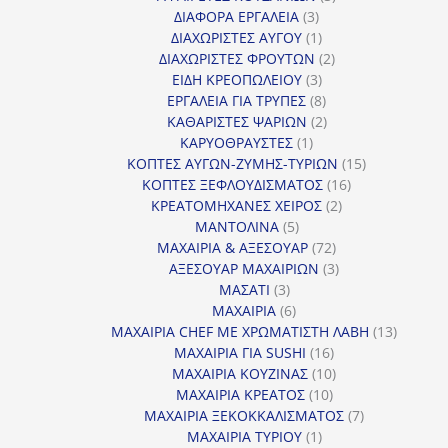
3
προϊόντα
ΔΙΑΦΟΡΑ ΕΡΓΑΛΕΙΑ
3
προϊόντα
1
ΔΙΑΧΩΡΙΣΤΕΣ ΑΥΓΟΥ
1
προϊόν
2
ΔΙΑΧΩΡΙΣΤΕΣ ΦΡΟΥΤΩΝ
2
3
προϊόντα
ΕΙΔΗ ΚΡΕΟΠΩΛΕΙΟΥ
3
προϊόντα
8
ΕΡΓΑΛΕΙΑ ΓΙΑ ΤΡΥΠΕΣ
8
προϊόντα
2
ΚΑΘΑΡΙΣΤΕΣ ΨΑΡΙΩΝ
2
1
προϊόντα
ΚΑΡΥΟΘΡΑΥΣΤΕΣ
1
προϊόν
15
ΚΟΠΤΕΣ ΑΥΓΩΝ-ΖΥΜΗΣ-ΤΥΡΙΩΝ
15
16
προϊόντα
ΚΟΠΤΕΣ ΞΕΦΛΟΥΔΙΣΜΑΤΟΣ
16
2
προϊόντα
ΚΡΕΑΤΟΜΗΧΑΝΕΣ ΧΕΙΡΟΣ
2
5
προϊόντα
ΜΑΝΤΟΛΙΝΑ
5
προϊόντα
72
ΜΑΧΑΙΡΙΑ & ΑΞΕΣΟΥΑΡ
72
προϊόντα
3
ΑΞΕΣΟΥΑΡ ΜΑΧΑΙΡΙΩΝ
3
3
προϊόντα
ΜΑΣΑΤΙ
3
προϊόντα
6
ΜΑΧΑΙΡΙΑ
6
προϊόντα
13
ΜΑΧΑΙΡΙΑ CHEF ΜΕ ΧΡΩΜΑΤΙΣΤΗ ΛΑΒΗ
13
16
προϊόντ
ΜΑΧΑΙΡΙΑ ΓΙΑ SUSHI
16
προϊόντα
10
ΜΑΧΑΙΡΙΑ ΚΟΥΖΙΝΑΣ
10
10
προϊόντα
ΜΑΧΑΙΡΙΑ ΚΡΕΑΤΟΣ
10
προϊόντα
7
ΜΑΧΑΙΡΙΑ ΞΕΚΟΚΚΑΛΙΣΜΑΤΟΣ
7
1
προϊόντα
ΜΑΧΑΙΡΙΑ ΤΥΡΙΟΥ
1