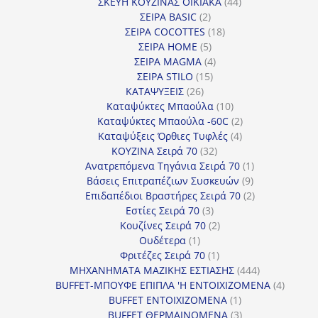
προϊόντα
44
ΣΚΕΥΗ ΚΟΥΖΙΝΑΣ ΟΙΚΙΑΚΑ
44
2
προϊόντα
ΣΕΙΡΑ BASIC
2
προϊόντα
18
ΣΕΙΡΑ COCOTTES
18
5
προϊόντα
ΣΕΙΡΑ HOME
5
προϊόντα
4
ΣΕΙΡΑ MAGMA
4
15
προϊόντα
ΣΕΙΡΑ STILO
15
26
προϊόντα
ΚΑΤΑΨΥΞΕΙΣ
26
προϊόντα
10
Καταψύκτες Μπαούλα
10
προϊόντα
2
Καταψύκτες Μπαούλα -60C
2
4
προϊόντα
Καταψύξεις Όρθιες Τυφλές
4
32
προϊόντα
ΚΟΥΖΙΝΑ Σειρά 70
32
προϊόντα
1
Ανατρεπόμενα Τηγάνια Σειρά 70
1
9
προϊόν
Βάσεις Επιτραπέζιων Συσκευών
9
προϊόντα
2
Επιδαπέδιοι Βραστήρες Σειρά 70
2
3
προϊόντα
Εστίες Σειρά 70
3
προϊόντα
2
Κουζίνες Σειρά 70
2
1
προϊόντα
Ουδέτερα
1
προϊόν
1
Φριτέζες Σειρά 70
1
προϊόν
444
ΜΗΧΑΝΗΜΑΤΑ ΜΑΖΙΚΗΣ ΕΣΤΙΑΣΗΣ
444
προϊόντα
4
BUFFET-ΜΠΟΥΦΕ ΕΠΙΠΛΑ 'Η ΕΝΤΟΙΧΙΖΟΜΕΝΑ
4
1
προϊόν
BUFFET ΕΝΤΟΙΧΙΖΟΜΕΝΑ
1
προϊόν
3
BUFFET ΘΕΡΜΑΙΝΟΜΕΝΑ
3