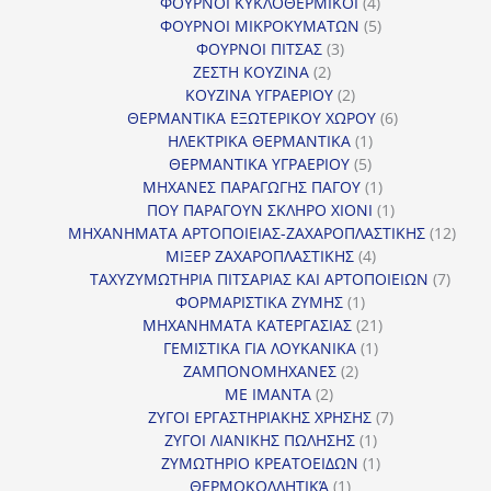
4
προϊόν
ΦΟΥΡΝΟΙ ΚΥΚΛΟΘΕΡΜΙΚΟΙ
4
προϊόντα
5
ΦΟΥΡΝΟΙ ΜΙΚΡΟΚΥΜΑΤΩΝ
5
3
προϊόντα
ΦΟΥΡΝΟΙ ΠΙΤΣΑΣ
3
2
προϊόντα
ΖΕΣΤΗ ΚΟΥΖΙΝΑ
2
προϊόντα
2
ΚΟΥΖΙΝΑ ΥΓΡΑΕΡΙΟΥ
2
προϊόντα
6
ΘΕΡΜΑΝΤΙΚΑ ΕΞΩΤΕΡΙΚΟΥ ΧΩΡΟΥ
6
1
προϊόντα
ΗΛΕΚΤΡΙΚΑ ΘΕΡΜΑΝΤΙΚΑ
1
5
προϊόν
ΘΕΡΜΑΝΤΙΚΑ ΥΓΡΑΕΡΙΟΥ
5
προϊόντα
1
ΜΗΧΑΝΕΣ ΠΑΡΑΓΩΓΗΣ ΠΑΓΟΥ
1
προϊόν
1
ΠΟΥ ΠΑΡΑΓΟΥΝ ΣΚΛΗΡΟ ΧΙΟΝΙ
1
προϊόν
12
ΜΗΧΑΝΗΜΑΤΑ ΑΡΤΟΠΟΙΕΙΑΣ-ΖΑΧΑΡΟΠΛΑΣΤΙΚΗΣ
12
4
προϊ
ΜΙΞΕΡ ΖΑΧΑΡΟΠΛΑΣΤΙΚΗΣ
4
προϊόντα
7
ΤΑΧΥΖΥΜΩΤΗΡΙΑ ΠΙΤΣΑΡΙΑΣ ΚΑΙ ΑΡΤΟΠΟΙΕΙΩΝ
7
1
προϊό
ΦΟΡΜΑΡΙΣΤΙΚΑ ΖΥΜΗΣ
1
προϊόν
21
ΜΗΧΑΝΗΜΑΤΑ ΚΑΤΕΡΓΑΣΙΑΣ
21
1
προϊόντα
ΓΕΜΙΣΤΙΚΑ ΓΙΑ ΛΟΥΚΑΝΙΚΑ
1
2
προϊόν
ΖΑΜΠΟΝΟΜΗΧΑΝΕΣ
2
2
προϊόντα
ΜΕ ΙΜΑΝΤΑ
2
προϊόντα
7
ΖΥΓΟΙ ΕΡΓΑΣΤΗΡΙΑΚΗΣ ΧΡΗΣΗΣ
7
1
προϊόντα
ΖΥΓΟΙ ΛΙΑΝΙΚΗΣ ΠΩΛΗΣΗΣ
1
προϊόν
1
ΖΥΜΩΤΗΡΙΟ ΚΡΕΑΤΟΕΙΔΩΝ
1
1
προϊόν
ΘΕΡΜΟΚΟΛΛΗΤΙΚΆ
1