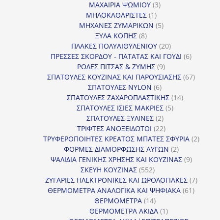
προϊόν
3
ΜΑΧΑΙΡΙΑ ΨΩΜΙΟΥ
3
1
προϊόντα
ΜΗΛΟΚΑΘΑΡΙΣΤΕΣ
1
προϊόν
5
ΜΗΧΑΝΕΣ ΖΥΜΑΡΙΚΩΝ
5
8
προϊόντα
ΞΥΛΑ ΚΟΠΗΣ
8
προϊόντα
20
ΠΛΑΚΕΣ ΠΟΛΥΑΙΘΥΛΕΝΙΟΥ
20
προϊόντα
6
ΠΡΕΣΣΕΣ ΣΚΟΡΔΟΥ - ΠΑΤΑΤΑΣ ΚΑΙ ΓΟΥΔΙ
6
9
προϊόντα
ΡΟΔΕΣ ΠΙΤΣΑΣ & ΖΥΜΗΣ
9
προϊόντα
67
ΣΠΑΤΟΥΛΕΣ ΚΟΥΖΙΝΑΣ ΚΑΙ ΠΑΡΟΥΣΙΑΣΗΣ
67
6
προϊόντ
ΣΠΑΤΟΥΛΕΣ NYLON
6
προϊόντα
14
ΣΠΑΤΟΥΛΕΣ ΖΑΧΑΡΟΠΛΑΣΤΙΚΗΣ
14
5
προϊόντα
ΣΠΑΤΟΥΛΕΣ ΙΣΙΕΣ ΜΑΚΡΙΕΣ
5
2
προϊόντα
ΣΠΑΤΟΥΛΕΣ ΞΥΛΙΝΕΣ
2
προϊόντα
22
ΤΡΙΦΤΕΣ ΑΝΟΞΕΙΔΩΤΟΙ
22
προϊόντα
2
ΤΡΥΦΕΡΟΠΟΙΗΤΕΣ ΚΡΕΑΤΟΣ ΜΠΑΤΕΣ ΣΦΥΡΙΑ
2
2
προϊόν
ΦΟΡΜΕΣ ΔΙΑΜΟΡΦΩΣΗΣ ΑΥΓΩΝ
2
προϊόντα
9
ΨΑΛΙΔΙΑ ΓΕΝΙΚΗΣ ΧΡΗΣΗΣ ΚΑΙ ΚΟΥΖΙΝΑΣ
9
552
προϊόντα
ΣΚΕΥΗ ΚΟΥΖΙΝΑΣ
552
προϊόντα
7
ΖΥΓΑΡΙΕΣ ΗΛΕΚΤΡΟΝΙΚΕΣ ΚΑΙ ΩΡΟΛΟΓΙΑΚΕΣ
7
61
προϊόν
ΘΕΡΜΟΜΕΤΡΑ ΑΝΑΛΟΓΙΚΑ ΚΑΙ ΨΗΦΙΑΚΑ
61
14
προϊόντ
ΘΕΡΜΟΜΕΤΡΑ
14
προϊόντα
1
ΘΕΡΜΟΜΕΤΡΑ ΑΚΙΔΑ
1