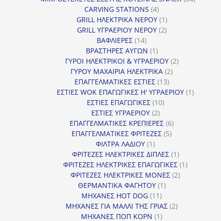
4
προϊόντ
CARVING STATIONS
4
προϊόντα
1
GRILL ΗΛΕΚΤΡΙΚΑ ΝΕΡΟΥ
1
2
προϊόν
GRILL ΥΓΡΑΕΡΙΟΥ ΝΕΡΟΥ
2
14
προϊόντα
ΒΑΦΛΙΕΡΕΣ
14
προϊόντα
1
ΒΡΑΣΤΗΡΕΣ ΑΥΓΩΝ
1
προϊόν
2
ΓΥΡΟΙ ΗΛΕΚΤΡΙΚΟΙ & ΥΓΡΑΕΡΙΟΥ
2
2
προϊόντα
ΓΥΡΟΥ ΜΑΧΑΙΡΙΑ ΗΛΕΚΤΡΙΚΑ
2
13
προϊόντα
ΕΠΑΓΓΕΛΜΑΤΙΚΕΣ ΕΣΤΙΕΣ
13
προϊόντα
1
ΕΣΤΙΕΣ WOK ΕΠΑΓΩΓΙΚΕΣ Η' ΥΓΡΑΕΡΙΟΥ
1
10
προϊόν
ΕΣΤΙΕΣ ΕΠΑΓΩΓΙΚΕΣ
10
2
προϊόντα
ΕΣΤΙΕΣ ΥΓΡΑΕΡΙΟΥ
2
προϊόντα
6
ΕΠΑΓΓΕΛΜΑΤΙΚΕΣ ΚΡΕΠΙΕΡΕΣ
6
5
προϊόντα
ΕΠΑΓΓΕΛΜΑΤΙΚΕΣ ΦΡΙΤΕΖΕΣ
5
1
προϊόντα
ΦΙΛΤΡΑ ΛΑΔΙΟΥ
1
προϊόν
1
ΦΡΙΤΕΖΕΣ ΗΛΕΚΤΡΙΚΕΣ ΔΙΠΛΕΣ
1
προϊόν
1
ΦΡΙΤΕΖΕΣ ΗΛΕΚΤΡΙΚΕΣ ΕΠΑΓΩΓΙΚΕΣ
1
2
προϊόν
ΦΡΙΤΕΖΕΣ ΗΛΕΚΤΡΙΚΕΣ ΜΟΝΕΣ
2
1
προϊόντα
ΘΕΡΜΑΝΤΙΚΑ ΦΑΓΗΤΟΥ
1
11
προϊόν
ΜΗΧΑΝΕΣ HOT DOG
11
προϊόντα
2
ΜΗΧΑΝΕΣ ΓΙΑ ΜΑΛΛΙ ΤΗΣ ΓΡΙΑΣ
2
1
προϊόντα
ΜΗΧΑΝΕΣ ΠΟΠ ΚΟΡΝ
1