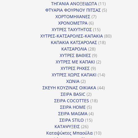
προϊόντα
11
ΤΗΓΑΝΙΑ ΑΝΟΞΕΙΔΩΤΑ
11
προϊόντα
5
ΦΤΥΑΡΙΑ ΦΟΥΡΝΟΥ ΠΙΤΣΑΣ
5
7
προϊόντα
ΧΟΡΤΟΜΗΧΑΝΕΣ
7
6
προϊόντα
ΧΡΟΝΟΜΕΤΡΑ
6
προϊόντα
15
ΧΥΤΡΕΣ ΤΑΧΥΤΗΤΟΣ
15
προϊόντα
80
ΧΥΤΡΕΣ-ΚΑΤΣΑΡΟΛΕΣ-ΚΑΠΑΚΙΑ
80
18
προϊόντα
ΚΑΠΑΚΙΑ ΚΑΤΣΑΡΟΛΑΣ
18
28
προϊόντα
ΚΑΤΣΑΡΟΛΙΑ
28
προϊόντα
9
ΧΥΤΡΕΣ ΒΑΘΙΕΣ
9
προϊόντα
2
ΧΥΤΡΕΣ ΜΕ ΚΑΠΑΚΙ
2
9
προϊόντα
ΧΥΤΡΕΣ ΡΗΧΕΣ
9
προϊόντα
14
ΧΥΤΡΕΣ ΧΩΡΙΣ ΚΑΠΑΚΙ
14
2
προϊόντα
ΧΩΝΙΑ
2
προϊόντα
44
ΣΚΕΥΗ ΚΟΥΖΙΝΑΣ ΟΙΚΙΑΚΑ
44
2
προϊόντα
ΣΕΙΡΑ BASIC
2
προϊόντα
18
ΣΕΙΡΑ COCOTTES
18
5
προϊόντα
ΣΕΙΡΑ HOME
5
προϊόντα
4
ΣΕΙΡΑ MAGMA
4
15
προϊόντα
ΣΕΙΡΑ STILO
15
26
προϊόντα
ΚΑΤΑΨΥΞΕΙΣ
26
προϊόντα
10
Καταψύκτες Μπαούλα
10