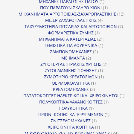
προϊόντα
1
ΜΗΧΑΝΕΣ ΠΑΡΑΓΩΓΗΣ ΠΑΓΟΥ
1
προϊόν
1
ΠΟΥ ΠΑΡΑΓΟΥΝ ΣΚΛΗΡΟ ΧΙΟΝΙ
1
προϊόν
12
ΜΗΧΑΝΗΜΑΤΑ ΑΡΤΟΠΟΙΕΙΑΣ-ΖΑΧΑΡΟΠΛΑΣΤΙΚΗΣ
12
4
προϊ
ΜΙΞΕΡ ΖΑΧΑΡΟΠΛΑΣΤΙΚΗΣ
4
προϊόντα
7
ΤΑΧΥΖΥΜΩΤΗΡΙΑ ΠΙΤΣΑΡΙΑΣ ΚΑΙ ΑΡΤΟΠΟΙΕΙΩΝ
7
1
προϊό
ΦΟΡΜΑΡΙΣΤΙΚΑ ΖΥΜΗΣ
1
προϊόν
21
ΜΗΧΑΝΗΜΑΤΑ ΚΑΤΕΡΓΑΣΙΑΣ
21
1
προϊόντα
ΓΕΜΙΣΤΙΚΑ ΓΙΑ ΛΟΥΚΑΝΙΚΑ
1
2
προϊόν
ΖΑΜΠΟΝΟΜΗΧΑΝΕΣ
2
2
προϊόντα
ΜΕ ΙΜΑΝΤΑ
2
προϊόντα
7
ΖΥΓΟΙ ΕΡΓΑΣΤΗΡΙΑΚΗΣ ΧΡΗΣΗΣ
7
1
προϊόντα
ΖΥΓΟΙ ΛΙΑΝΙΚΗΣ ΠΩΛΗΣΗΣ
1
προϊόν
1
ΖΥΜΩΤΗΡΙΟ ΚΡΕΑΤΟΕΙΔΩΝ
1
1
προϊόν
ΘΕΡΜΟΚΟΛΛΗΤΙΚΆ
1
2
προϊόν
ΚΡΕΑΤΟΜΗΧΑΝΕΣ
2
προϊόντα
1
ΠΑΤΑΤΟΚΟΠΤΕΣ ΗΛΕΚΤΡΙΚΟΙ ΚΑΙ ΧΕΙΡΟΚΙΝΗΤΟΙ
1
1
προϊ
ΠΟΛΥΚΟΠΤΙΚΑ-ΛΑΧΑΝΟΚΟΠΤΕΣ
1
1
προϊόν
ΠΟΛΥΚΟΠΤΙΚΑ
1
προϊόν
1
ΠΡΙΟΝΙ ΚΟΠΗΣ ΚΑΤΕΨΥΓΜΕΝΩΝ
1
1
προϊόν
ΣΝΙΤΣΕΛΟΜΗΧΑΝΕΣ
1
προϊόν
1
ΧΕΙΡΟΚΙΝΗΤΑ ΚΟΠΤΙΚΑ
1
προϊόν
84
ΜΙΚΡΟΣΥΣΚΕΥΕΣ ΖΕΣΤΗΣ ΚΟΥΖΙΝΑΣ SNACK
84