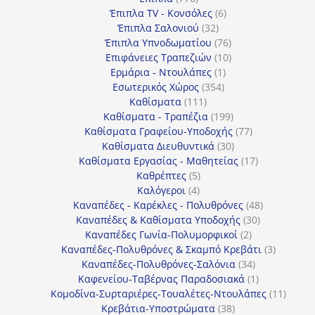
προϊόντα
6
Έπιπλα TV - Κονσόλες
6
32
προϊόντα
Έπιπλα Σαλονιού
32
προϊόντα
76
Έπιπλα Υπνοδωματίου
76
10
προϊόντα
Επιφάνειες Τραπεζιών
10
1
προϊόντα
Ερμάρια - Ντουλάπες
1
354
προϊόν
Εσωτερικός Χώρος
354
111
προϊόντα
Καθίσματα
111
προϊόντα
199
Καθίσματα - Τραπέζια
199
προϊόντα
77
Καθίσματα Γραφείου-Υποδοχής
77
30
προϊόντα
Καθίσματα Διευθυντικά
30
προϊόντα
17
Καθίσματα Εργασίας - Μαθητείας
17
5
προϊόντα
Καθρέπτες
5
4
προϊόντα
Καλόγεροι
4
προϊόντα
48
Καναπέδες - Καρέκλες - Πολυθρόνες
48
30
προϊόντα
Καναπέδες & Καθίσματα Υποδοχής
30
2
προϊόντα
Καναπέδες Γωνία-Πολυμορφικοί
2
προϊόντα
3
Καναπέδες-Πολυθρόνες & Σκαμπό Κρεβάτι
3
34
προϊόντ
Καναπέδες-Πολυθρόνες-Σαλόνια
34
προϊόντα
1
Καφενείου-Ταβέρνας Παραδοσιακά
1
προϊόν
11
Κομοδίνα-Συρταριέρες-Τουαλέτες-Ντουλάπες
11
38
προϊόν
Κρεβάτια-Υποστρώματα
38