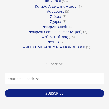
66
προϊόντα
ΦΟΥΡΝΟΙ
66
προϊόντα
1
Καπέλα Απαγωγής Ατμών
1
5
προϊόν
Λαμαρίνες
5
6
προϊόντα
Στόφες
6
προϊόντα
3
Σχάρες
3
προϊόντα
2
Φούρνοι Combi
2
προϊόντα
2
Φούρνοι Combi Steamer (Ατμού)
2
18
προϊόντα
Φούρνοι Πίτσας
18
2
προϊόντα
ΨΥΓΕΙΑ
2
προϊόντα
1
ΨΥΚΤΙΚΑ ΜΗΧΑΝΗΜΑΤΑ MONOBLOCK
1
προϊόν
Subscribe
SUBSCRIBE