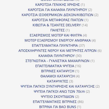
προϊόντα
1
ΚΑΡΟΤΣΙΑ ΓΕΝΙΚΗΣ ΧΡΗΣΗΣ
1
προϊόν
2
ΚΑΡΟΤΣΙΑ ΓΙΑ ΚΑΛΑΘΙΑ ΠΛΥΝΤΗΡΙΟΥ
2
προϊόντα
2
ΚΑΡΟΤΣΙΑ ΙΣΟΘΕΡΜΙΚΩΝ ΔΙΣΚΩΝ/ΚΙΒΩΤΙΩΝ
2
1
προϊόν
ΚΑΡΟΤΣΙΑ ΜΕΤΑΦΟΡΑΣ ΠΙΑΤΩΝ
1
14
προϊόν
ΚΙΒΩΤΙΑ & ΤΣΑΝΤΕΣ DELIVERY
14
1
προϊόντα
ΠΑΛΕΤΕΣ
1
προϊόν
4
ΕΞΑΕΡΙΣΜΟΣ ΜΟΤΕΡ ΚΑΙ ΦΙΛΤΡΑ
4
προϊόντα
4
ΜΟΤΕΡ ΕΞΑΕΡΙΣΜΟΥ ΕΝΕΡΓΟΥ ΑΝΘΡΑΚΑ
4
37
προϊόντ
ΕΠΑΓΓΕΛΜΑΤΙΚΑ ΠΛΥΝΤΗΡΙΑ
37
προϊόντα
6
ΑΠΟΣΚΛΗΡΥΝΤΕΣ ΝΕΡΟΥ ΚΑΙ ΜΕΤΡΗΤΕΣ ΛΙΤΡΩΝ
6
30
προϊ
ΚΑΛΑΘΙΑ ΠΛΥΝΤΗΡΙΟΥ
30
προϊόντα
1
ΣΤΕΓΝΩΤΙΚΑ - ΓΥΑΛΙΣΤΙΚΑ ΜΑΧΑΙΡ/ΝΩΝ
1
16
προϊόν
ΕΠΑΓΓΕΛΜΑΤΙΚΑ ΨΥΓΕΙΑ
16
1
προϊόντα
ΒΙΤΡΙΝΕΣ ΚΑΤΑΨΥΞΗ
1
προϊόν
4
ΘΑΛΑΜΟΙ ΚΑΤΑΨΥΞΗ
4
3
προϊόντα
ΚΑΤΑΨΥΚΤΕΣ
3
προϊόντα
2
ΨΥΓΕΙΑ ΠΑΓΚΟΙ ΣΥΝΤΗΡΗΣΗΣ ΚΑΙ ΚΑΤΑΨΥΞΗΣ
2
2
προϊό
ΨΥΓΕΙΑ ΠΑΓΚΟΙ ΑΝΩ ΤΩΝ 70cm
2
2
προϊόντα
ΨΥΓΕΙΟ ΣΚΟΥΠΙΔΙΩΝ
2
προϊόντα
86
ΕΠΑΓΓΕΛΜΑΤΙΚΕΣ ΒΙΤΡΙΝΕΣ
86
1
προϊόντα
ΒΙΤΡΙΝΑ ΓΙΑ BAO BUNS
1