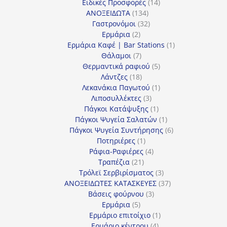
προϊόν
14
Ειδικές Προσφορές
14
134
προϊόντα
ΑΝΟΞΕΙΔΩΤΑ
134
προϊόντα
32
Γαστρονόμοι
32
2
προϊόντα
Ερμάρια
2
προϊόντα
1
Ερμάρια Καφέ | Bar Stations
1
7
προϊόν
Θάλαμοι
7
προϊόντα
5
Θερμαντικά ραφιού
5
18
προϊόντα
Λάντζες
18
προϊόντα
1
Λεκανάκια Παγωτού
1
3
προϊόν
Λιποσυλλέκτες
3
προϊόντα
1
Πάγκοι Κατάψυξης
1
προϊόν
1
Πάγκοι Ψυγεία Σαλατών
1
προϊόν
6
Πάγκοι Ψυγεία Συντήρησης
6
1
προϊόντα
Ποτηριέρες
1
προϊόν
4
Ράφια-Ραφιέρες
4
21
προϊόντα
Τραπέζια
21
προϊόντα
3
Τρόλεϊ Σερβιρίσματος
3
προϊόντα
37
ΑΝΟΞΕΙΔΩΤΕΣ ΚΑΤΑΣΚΕΥΕΣ
37
3
προϊόντα
Βάσεις φούρνου
3
5
προϊόντα
Ερμάρια
5
προϊόντα
1
Ερμάριο επιτοίχιο
1
4
προϊόν
Ερμάριο κέντρου
4