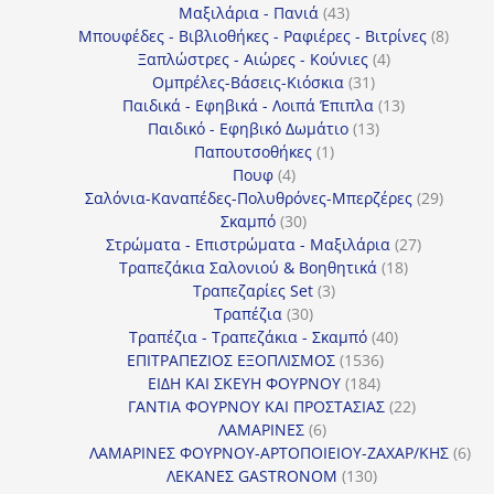
43
προϊόντα
Μαξιλάρια - Πανιά
43
προϊόντα
8
Μπουφέδες - Βιβλιοθήκες - Ραφιέρες - Βιτρίνες
8
4
προϊό
Ξαπλώστρες - Αιώρες - Κούνιες
4
31
προϊόντα
Ομπρέλες-Βάσεις-Κιόσκια
31
προϊόντα
13
Παιδικά - Εφηβικά - Λοιπά Έπιπλα
13
13
προϊόντα
Παιδικό - Εφηβικό Δωμάτιο
13
1
προϊόντα
Παπουτσοθήκες
1
4
προϊόν
Πουφ
4
προϊόντα
29
Σαλόνια-Καναπέδες-Πολυθρόνες-Μπερζέρες
29
30
προϊόν
Σκαμπό
30
προϊόντα
27
Στρώματα - Επιστρώματα - Μαξιλάρια
27
18
προϊόντα
Τραπεζάκια Σαλονιού & Βοηθητικά
18
3
προϊόντα
Τραπεζαρίες Set
3
30
προϊόντα
Τραπέζια
30
προϊόντα
40
Τραπέζια - Τραπεζάκια - Σκαμπό
40
1536
προϊόντα
ΕΠΙΤΡΑΠΕΖΙΟΣ ΕΞΟΠΛΙΣΜΟΣ
1536
184
προϊόντα
ΕΙΔΗ ΚΑΙ ΣΚΕΥΗ ΦΟΥΡΝΟΥ
184
προϊόντα
22
ΓΑΝΤΙΑ ΦΟΥΡΝΟΥ ΚΑΙ ΠΡΟΣΤΑΣΙΑΣ
22
6
προϊόντα
ΛΑΜΑΡΙΝΕΣ
6
προϊόντα
6
ΛΑΜΑΡΙΝΕΣ ΦΟΥΡΝΟΥ-ΑΡΤΟΠΟΙΕΙΟΥ-ΖΑΧΑΡ/ΚΗΣ
6
130
προ
ΛΕΚΑΝΕΣ GASTRONOM
130