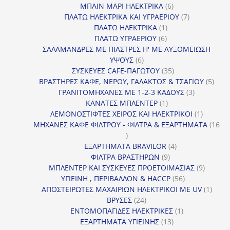
προϊόν
6
ΜΠΑΙΝ ΜΑΡΙ ΗΛΕΚΤΡΙΚΑ
6
προϊόντα
7
ΠΛΑΤΩ ΗΛΕΚΤΡΙΚΑ ΚΑΙ ΥΓΡΑΕΡΙΟΥ
7
1
προϊόντα
ΠΛΑΤΩ ΗΛΕΚΤΡΙΚΑ
1
6
προϊόν
ΠΛΑΤΩ ΥΓΡΑΕΡΙΟΥ
6
προϊόντα
ΣΑΛΑΜΑΝΔΡΕΣ ΜΕ ΠΙΑΣΤΡΕΣ Η' ΜΕ ΑΥΞΟΜΕΙΩΣΗ
6
ΥΨΟΥΣ
6
προϊόντα
35
ΣΥΣΚΕΥΕΣ CAFE-ΠΑΓΩΤΟΥ
35
προϊόντα
5
ΒΡΑΣΤΗΡΕΣ ΚΑΦΕ, ΝΕΡΟΥ, ΓΑΛΑΚΤΟΣ & ΤΣΑΓΙΟΥ
5
3
προϊ
ΓΡΑΝΙΤΟΜΗΧΑΝΕΣ ΜΕ 1-2-3 ΚΑΔΟΥΣ
3
1
προϊόντα
ΚΑΝΑΤΕΣ ΜΠΛΕΝΤΕΡ
1
προϊόν
1
ΛΕΜΟΝΟΣΤΙΦΤΕΣ ΧΕΙΡΟΣ ΚΑΙ ΗΛΕΚΤΡΙΚΟΙ
1
προϊόν
ΜΗΧΑΝΕΣ ΚΑΦΕ ΦΙΛΤΡΟΥ - ΦΙΛΤΡΑ & ΕΞΑΡΤΗΜΑΤΑ
16
16
προϊόντα
4
ΕΞΑΡΤΗΜΑΤΑ BRAVILOR
4
9
προϊόντα
ΦΙΛΤΡΑ ΒΡΑΣΤΗΡΩΝ
9
προϊόντα
9
ΜΠΛΕΝΤΕΡ ΚΑΙ ΣΥΣΚΕΥΕΣ ΠΡΟΕΤΟΙΜΑΣΙΑΣ
9
56
προϊόντ
ΥΓΙΕΙΝΗ , ΠΕΡΙΒΑΛΛΟΝ & HACCP
56
προϊόντα
1
ΑΠΟΣΤΕΙΡΩΤΕΣ ΜΑΧΑΙΡΙΩΝ ΗΛΕΚΤΡΙΚΟΙ ΜΕ UV
1
24
προϊό
ΒΡΥΣΕΣ
24
προϊόντα
1
ΕΝΤΟΜΟΠΑΓΙΔΕΣ ΗΛΕΚΤΡΙΚΕΣ
1
13
προϊόν
ΕΞΑΡΤΗΜΑΤΑ ΥΓΙΕΙΝΗΣ
13