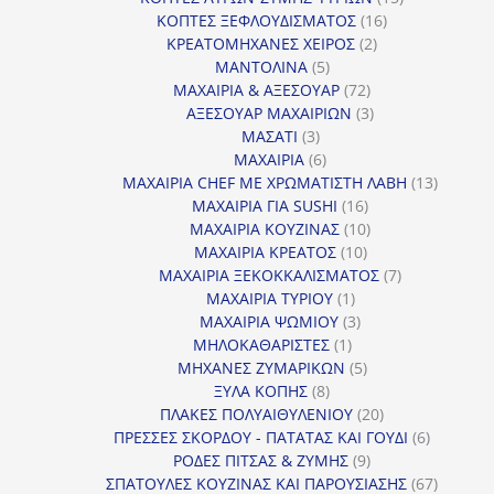
16
προϊόντα
ΚΟΠΤΕΣ ΞΕΦΛΟΥΔΙΣΜΑΤΟΣ
16
2
προϊόντα
ΚΡΕΑΤΟΜΗΧΑΝΕΣ ΧΕΙΡΟΣ
2
5
προϊόντα
ΜΑΝΤΟΛΙΝΑ
5
προϊόντα
72
ΜΑΧΑΙΡΙΑ & ΑΞΕΣΟΥΑΡ
72
προϊόντα
3
ΑΞΕΣΟΥΑΡ ΜΑΧΑΙΡΙΩΝ
3
3
προϊόντα
ΜΑΣΑΤΙ
3
προϊόντα
6
ΜΑΧΑΙΡΙΑ
6
προϊόντα
13
ΜΑΧΑΙΡΙΑ CHEF ΜΕ ΧΡΩΜΑΤΙΣΤΗ ΛΑΒΗ
13
16
προϊόντ
ΜΑΧΑΙΡΙΑ ΓΙΑ SUSHI
16
προϊόντα
10
ΜΑΧΑΙΡΙΑ ΚΟΥΖΙΝΑΣ
10
10
προϊόντα
ΜΑΧΑΙΡΙΑ ΚΡΕΑΤΟΣ
10
προϊόντα
7
ΜΑΧΑΙΡΙΑ ΞΕΚΟΚΚΑΛΙΣΜΑΤΟΣ
7
1
προϊόντα
ΜΑΧΑΙΡΙΑ ΤΥΡΙΟΥ
1
προϊόν
3
ΜΑΧΑΙΡΙΑ ΨΩΜΙΟΥ
3
1
προϊόντα
ΜΗΛΟΚΑΘΑΡΙΣΤΕΣ
1
προϊόν
5
ΜΗΧΑΝΕΣ ΖΥΜΑΡΙΚΩΝ
5
8
προϊόντα
ΞΥΛΑ ΚΟΠΗΣ
8
προϊόντα
20
ΠΛΑΚΕΣ ΠΟΛΥΑΙΘΥΛΕΝΙΟΥ
20
προϊόντα
6
ΠΡΕΣΣΕΣ ΣΚΟΡΔΟΥ - ΠΑΤΑΤΑΣ ΚΑΙ ΓΟΥΔΙ
6
9
προϊόντα
ΡΟΔΕΣ ΠΙΤΣΑΣ & ΖΥΜΗΣ
9
προϊόντα
67
ΣΠΑΤΟΥΛΕΣ ΚΟΥΖΙΝΑΣ ΚΑΙ ΠΑΡΟΥΣΙΑΣΗΣ
67