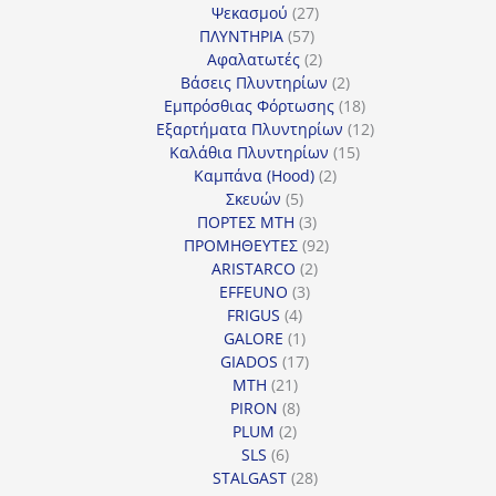
27
προϊόντα
Ψεκασμού
27
57
προϊόντα
ΠΛΥΝΤΗΡΙΑ
57
προϊόντα
2
Αφαλατωτές
2
προϊόντα
2
Βάσεις Πλυντηρίων
2
προϊόντα
18
Εμπρόσθιας Φόρτωσης
18
προϊόντα
12
Εξαρτήματα Πλυντηρίων
12
15
προϊόντα
Καλάθια Πλυντηρίων
15
2
προϊόντα
Καμπάνα (Hood)
2
5
προϊόντα
Σκευών
5
προϊόντα
3
ΠΟΡΤΕΣ MTH
3
προϊόντα
92
ΠΡΟΜΗΘΕΥΤΕΣ
92
2
προϊόντα
ARISTARCO
2
3
προϊόντα
EFFEUNO
3
4
προϊόντα
FRIGUS
4
προϊόντα
1
GALORE
1
προϊόν
17
GIADOS
17
21
προϊόντα
MTH
21
προϊόντα
8
PIRON
8
2
προϊόντα
PLUM
2
6
προϊόντα
SLS
6
προϊόντα
28
STALGAST
28