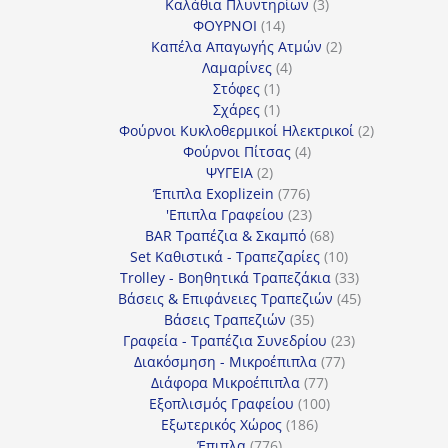
3
προϊόντα
Καλάθια Πλυντηρίων
3
14
προϊόντα
ΦΟΥΡΝΟΙ
14
προϊόντα
2
Καπέλα Απαγωγής Ατμών
2
4
προϊόντα
Λαμαρίνες
4
1
προϊόντα
Στόφες
1
προϊόν
1
Σχάρες
1
προϊόν
2
Φούρνοι Κυκλοθερμικοί Ηλεκτρικοί
2
4
προϊόντα
Φούρνοι Πίτσας
4
2
προϊόντα
ΨΥΓΕΙΑ
2
προϊόντα
776
Έπιπλα Exoplizein
776
προϊόντα
23
'Επιπλα Γραφείου
23
προϊόντα
68
BAR Τραπέζια & Σκαμπό
68
προϊόντα
10
Set Καθιστικά - Τραπεζαρίες
10
προϊόντα
33
Trolley - Βοηθητικά Τραπεζάκια
33
προϊόντα
45
Βάσεις & Επιφάνειες Τραπεζιών
45
35
προϊόντα
Βάσεις Τραπεζιών
35
προϊόντα
23
Γραφεία - Τραπέζια Συνεδρίου
23
77
προϊόντα
Διακόσμηση - Μικροέπιπλα
77
77
προϊόντα
Διάφορα Μικροέπιπλα
77
προϊόντα
100
Εξοπλισμός Γραφείου
100
186
προϊόντα
Εξωτερικός Χώρος
186
776
προϊόντα
Έπιπλα
776