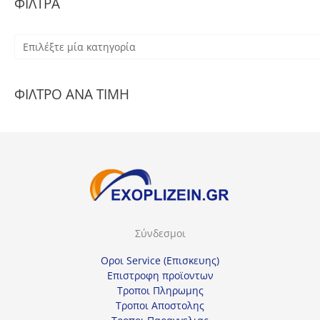
ΦΙΛΤΡΑ
Ε
π
ι
ΦΙΛΤΡΟ ΑΝΑ ΤΙΜΗ
λ
έ
ξ
τ
ε
μ
ί
Σύνδεσμοι
α
κ
Οροι Service (Επισκευης)
α
Επιστροφη προϊοντων
Τροποι Πληρωμης
τ
Τροποι Αποστολης
η