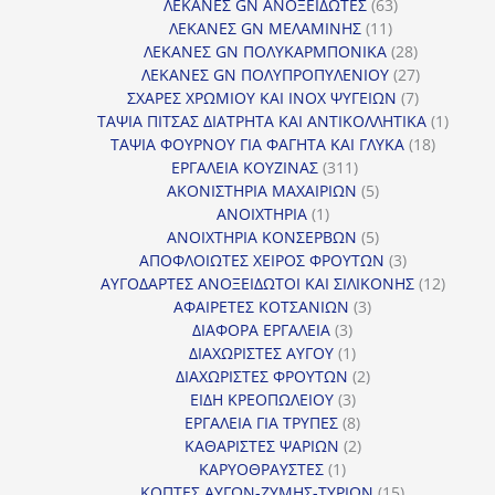
προϊόντα
63
ΛΕΚΑΝΕΣ GN ΑΝΟΞΕΙΔΩΤΕΣ
63
11
προϊόντα
ΛΕΚΑΝΕΣ GN ΜΕΛΑΜΙΝΗΣ
11
προϊόντα
28
ΛΕΚΑΝΕΣ GN ΠΟΛΥΚΑΡΜΠΟΝΙΚΑ
28
προϊόντα
27
ΛΕΚΑΝΕΣ GN ΠΟΛΥΠΡΟΠΥΛΕΝΙΟΥ
27
7
προϊόντα
ΣΧΑΡΕΣ ΧΡΩΜΙΟΥ ΚΑΙ INOX ΨΥΓΕΙΩΝ
7
προϊόντα
1
ΤΑΨΙΑ ΠΙΤΣΑΣ ΔΙΑΤΡΗΤΑ ΚΑΙ ΑΝΤΙΚΟΛΛΗΤΙΚΑ
1
18
προϊόν
ΤΑΨΙΑ ΦΟΥΡΝΟΥ ΓΙΑ ΦΑΓΗΤΑ ΚΑΙ ΓΛΥΚΑ
18
311
προϊόντ
ΕΡΓΑΛΕΙΑ ΚΟΥΖΙΝΑΣ
311
προϊόντα
5
ΑΚΟΝΙΣΤΗΡΙΑ ΜΑΧΑΙΡΙΩΝ
5
1
προϊόντα
ΑΝΟΙΧΤΗΡΙΑ
1
προϊόν
5
ΑΝΟΙΧΤΗΡΙΑ ΚΟΝΣΕΡΒΩΝ
5
προϊόντα
3
ΑΠΟΦΛΟΙΩΤΕΣ ΧΕΙΡΟΣ ΦΡΟΥΤΩΝ
3
προϊόντα
12
ΑΥΓΟΔΑΡΤΕΣ ΑΝΟΞΕΙΔΩΤΟΙ ΚΑΙ ΣΙΛΙΚΟΝΗΣ
12
3
προϊόν
ΑΦΑΙΡΕΤΕΣ ΚΟΤΣΑΝΙΩΝ
3
3
προϊόντα
ΔΙΑΦΟΡΑ ΕΡΓΑΛΕΙΑ
3
προϊόντα
1
ΔΙΑΧΩΡΙΣΤΕΣ ΑΥΓΟΥ
1
προϊόν
2
ΔΙΑΧΩΡΙΣΤΕΣ ΦΡΟΥΤΩΝ
2
3
προϊόντα
ΕΙΔΗ ΚΡΕΟΠΩΛΕΙΟΥ
3
προϊόντα
8
ΕΡΓΑΛΕΙΑ ΓΙΑ ΤΡΥΠΕΣ
8
προϊόντα
2
ΚΑΘΑΡΙΣΤΕΣ ΨΑΡΙΩΝ
2
1
προϊόντα
ΚΑΡΥΟΘΡΑΥΣΤΕΣ
1
προϊόν
15
ΚΟΠΤΕΣ ΑΥΓΩΝ-ΖΥΜΗΣ-ΤΥΡΙΩΝ
15