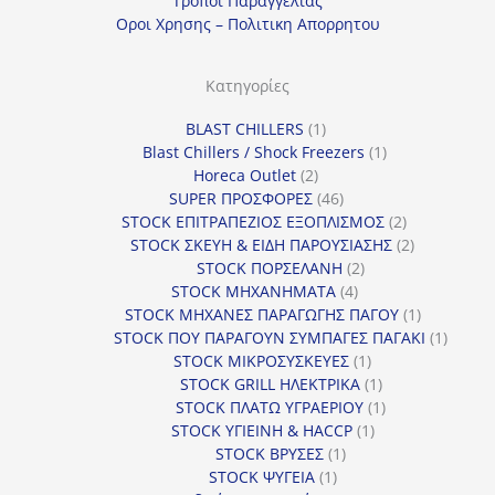
Τροποι Παραγγελιας
γ
Οροι Χρησης – Πολιτικη Απορρητου
ο
ρ
Κατηγορίες
ί
1
BLAST CHILLERS
1
α
προϊόν
1
Blast Chillers / Shock Freezers
1
2
προϊόν
Horeca Outlet
2
προϊόντα
46
SUPER ΠΡΟΣΦΟΡΕΣ
46
προϊόντα
2
STOCK ΕΠΙΤΡΑΠΕΖΙΟΣ ΕΞΟΠΛΙΣΜΟΣ
2
προϊόντα
2
STOCK ΣΚΕΥΗ & ΕΙΔΗ ΠΑΡΟΥΣΙΑΣΗΣ
2
2
προϊόντα
STOCK ΠΟΡΣΕΛΑΝΗ
2
4
προϊόντα
STOCK ΜΗΧΑΝΗΜΑΤΑ
4
προϊόντα
1
STOCK ΜΗΧΑΝΕΣ ΠΑΡΑΓΩΓΗΣ ΠΑΓΟΥ
1
προϊόν
1
STOCK ΠΟΥ ΠΑΡΑΓΟΥΝ ΣΥΜΠΑΓΕΣ ΠΑΓΑΚΙ
1
1
προϊόν
STOCK ΜΙΚΡΟΣΥΣΚΕΥΕΣ
1
προϊόν
1
STOCK GRILL ΗΛΕΚΤΡΙΚΑ
1
προϊόν
1
STOCK ΠΛΑΤΩ ΥΓΡΑΕΡΙΟΥ
1
1
προϊόν
STOCK ΥΓΙΕΙΝΗ & HACCP
1
1
προϊόν
STOCK ΒΡΥΣΕΣ
1
1
προϊόν
STOCK ΨΥΓΕΙΑ
1