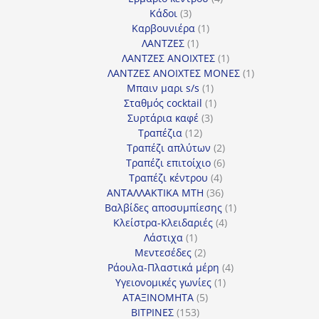
3
προϊόντα
Κάδοι
3
προϊόντα
1
Καρβουνιέρα
1
1
προϊόν
ΛΑΝΤΖΕΣ
1
προϊόν
1
ΛΑΝΤΖΕΣ ΑΝΟΙΧΤΕΣ
1
προϊόν
1
ΛΑΝΤΖΕΣ ΑΝΟΙΧΤΕΣ ΜΟΝΕΣ
1
1
προϊόν
Μπαιν μαρι s/s
1
προϊόν
1
Σταθμός cocktail
1
3
προϊόν
Συρτάρια καφέ
3
12
προϊόντα
Τραπέζια
12
προϊόντα
2
Τραπέζι απλύτων
2
προϊόντα
6
Τραπέζι επιτοίχιο
6
4
προϊόντα
Τραπέζι κέντρου
4
προϊόντα
36
ΑΝΤΑΛΛΑΚΤΙΚΑ MTH
36
προϊόντα
1
Βαλβίδες αποσυμπίεσης
1
4
προϊόν
Κλείστρα-Κλειδαριές
4
1
προϊόντα
Λάστιχα
1
προϊόν
2
Μεντεσέδες
2
προϊόντα
4
Ράουλα-Πλαστικά μέρη
4
1
προϊόντα
Υγειονομικές γωνίες
1
5
προϊόν
ΑΤΑΞΙΝΟΜΗΤΑ
5
153
προϊόντα
ΒΙΤΡΙΝΕΣ
153