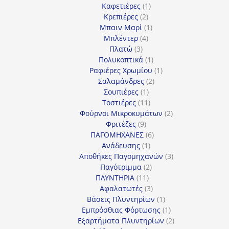
1
προϊόν
Καφετιέρες
1
2
προϊόν
Κρεπιέρες
2
προϊόντα
1
Μπαιν Μαρί
1
4
προϊόν
Μπλέντερ
4
3
προϊόντα
Πλατώ
3
προϊόντα
1
Πολυκοπτικά
1
προϊόν
1
Ραφιέρες Χρωμίου
1
2
προϊόν
Σαλαμάνδρες
2
1
προϊόντα
Σουπιέρες
1
προϊόν
11
Τοστιέρες
11
προϊόντα
2
Φούρνοι Μικροκυμάτων
2
9
προϊόντα
Φριτέζες
9
προϊόντα
6
ΠΑΓΟΜΗΧΑΝΕΣ
6
1
προϊόντα
Ανάδευσης
1
προϊόν
3
Αποθήκες Παγομηχανών
3
2
προϊόντα
Παγότριμμα
2
11
προϊόντα
ΠΛΥΝΤΗΡΙΑ
11
προϊόντα
3
Αφαλατωτές
3
προϊόντα
1
Βάσεις Πλυντηρίων
1
προϊόν
1
Εμπρόσθιας Φόρτωσης
1
προϊόν
2
Εξαρτήματα Πλυντηρίων
2