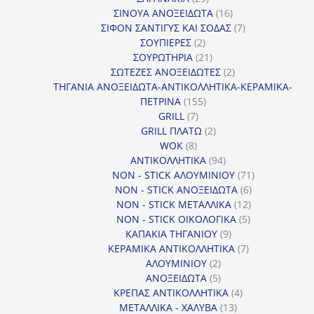
προϊόντα
16
ΣΙΝΟΥΑ ΑΝΟΞΕΙΔΩΤΑ
16
προϊόντα
7
ΣΙΦΟΝ ΣΑΝΤΙΓΥΣ ΚΑΙ ΣΟΔΑΣ
7
2
προϊόντα
ΣΟΥΠΙΕΡΕΣ
2
προϊόντα
21
ΣΟΥΡΩΤΗΡΙΑ
21
προϊόντα
2
ΣΩΤΕΖΕΣ ΑΝΟΞΕΙΔΩΤΕΣ
2
προϊόντα
ΤΗΓΑΝΙΑ ΑΝΟΞΕΙΔΩΤΑ-ΑΝΤΙΚΟΛΛΗΤΙΚΑ-ΚΕΡΑΜΙΚΑ-
155
ΠΕΤΡΙΝΑ
155
7
προϊόντα
GRILL
7
προϊόντα
2
GRILL ΠΛΑΤΩ
2
8
προϊόντα
WOK
8
προϊόντα
94
ΑΝΤΙΚΟΛΛΗΤΙΚΑ
94
προϊόντα
71
NON - STICK ΑΛΟΥΜΙΝΙΟΥ
71
6
προϊόντα
NON - STICK ΑΝΟΞΕΙΔΩΤΑ
6
12
προϊόντα
NON - STICK ΜΕΤΑΛΛΙΚΑ
12
5
προϊόντα
NON - STICK ΟΙΚΟΛΟΓΙΚΑ
5
9
προϊόντα
ΚΑΠΑΚΙΑ ΤΗΓΑΝΙΟΥ
9
προϊόντα
7
ΚΕΡΑΜΙΚΑ ΑΝΤΙΚΟΛΛΗΤΙΚΑ
7
2
προϊόντα
ΑΛΟΥΜΙΝΙΟΥ
2
προϊόντα
5
ΑΝΟΞΕΙΔΩΤΑ
5
προϊόντα
4
ΚΡΕΠΑΣ ΑΝΤΙΚΟΛΛΗΤΙΚΑ
4
13
προϊόντα
ΜΕΤΑΛΛΙΚΑ - ΧΑΛΥΒΑ
13