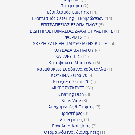
προϊόν
2
Πατητήρια
2
προϊόντα
14
Εξοπλισμός Catering
14
προϊόντα
14
Εξοπλισμός Catering - Εκδηλώσεων
14
5
προϊόντα
ΕΠΙΤΡΑΠΕΖΙΟΣ ΕΞΟΠΛΙΣΜΟΣ
5
προϊόντα
1
ΕΙΔΗ ΠΡΟΕΤΟΙΜΑΣΙΑΣ ΖΑΧΑΡΟΠΛΑΣΤΙΚΗΣ
1
1
προϊόν
ΦΟΡΜΕΣ
1
προϊόν
4
ΣΚΕΥΗ ΚΑΙ ΕΙΔΗ ΠΑΡΟΥΣΙΑΣΗΣ BUFFET
4
4
προϊόντα
ΚΟΥΒΑΔΑΚΙΑ ΠΑΓΟΥ
4
11
προϊόντα
ΚΑΤΑΨΥΞΕΙΣ
11
προϊόντα
6
Καταψύκτες Μπαούλα
6
προϊόντα
1
Καταψύκτες Συρόμενα κρύσταλλα
1
4
προϊόν
ΚΟΥΖΙΝΑ Σειρά 70
4
προϊόντα
1
Κουζίνες Σειρά 70
1
64
προϊόν
ΜΙΚΡΟΣΥΣΚΕΥΕΣ
64
3
προϊόντα
Chafing Dish
3
3
προϊόντα
Sous Vide
3
προϊόντα
3
Αποχυμωτές & Στίφτες
3
3
προϊόντα
Βραστήρες
3
προϊόντα
2
Διανεμητές
2
προϊόντα
2
Εργαλεία Κουζίνας
2
προϊόντα
1
Θερμαινόμενοι διανεμητές
1