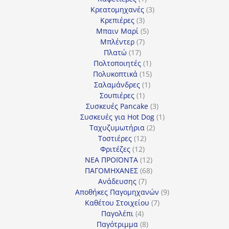
προϊόν
3
Κρεατομηχανές
3
3
προϊόντα
Κρεπιέρες
3
προϊόντα
5
Μπαιν Μαρί
5
7
προϊόντα
Μπλέντερ
7
17
προϊόντα
Πλατώ
17
προϊόντα
1
Πολτοποιητές
1
προϊόν
15
Πολυκοπτικά
15
1
προϊόντα
Σαλαμάνδρες
1
1
προϊόν
Σουπιέρες
1
προϊόν
3
Συσκευές Pancake
3
προϊόντα
1
Συσκευές για Hot Dog
1
2
προϊόν
Ταχυζυμωτήρια
2
12
προϊόντα
Τοστιέρες
12
12
προϊόντα
Φριτέζες
12
προϊόντα
12
ΝΕΑ ΠΡΟΪΟΝΤΑ
12
προϊόντα
68
ΠΑΓΟΜΗΧΑΝΕΣ
68
7
προϊόντα
Ανάδευσης
7
προϊόντα
9
Αποθήκες Παγομηχανών
9
7
προϊόντα
Καθέτου Στοιχείου
7
4
προϊόντα
Παγολέπι
4
προϊόντα
8
Παγότριμμα
8