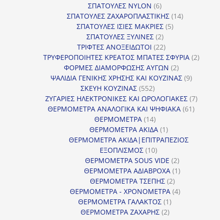
6
προϊόντ
ΣΠΑΤΟΥΛΕΣ NYLON
6
προϊόντα
14
ΣΠΑΤΟΥΛΕΣ ΖΑΧΑΡΟΠΛΑΣΤΙΚΗΣ
14
5
προϊόντα
ΣΠΑΤΟΥΛΕΣ ΙΣΙΕΣ ΜΑΚΡΙΕΣ
5
2
προϊόντα
ΣΠΑΤΟΥΛΕΣ ΞΥΛΙΝΕΣ
2
προϊόντα
22
ΤΡΙΦΤΕΣ ΑΝΟΞΕΙΔΩΤΟΙ
22
προϊόντα
2
ΤΡΥΦΕΡΟΠΟΙΗΤΕΣ ΚΡΕΑΤΟΣ ΜΠΑΤΕΣ ΣΦΥΡΙΑ
2
2
προϊόν
ΦΟΡΜΕΣ ΔΙΑΜΟΡΦΩΣΗΣ ΑΥΓΩΝ
2
προϊόντα
9
ΨΑΛΙΔΙΑ ΓΕΝΙΚΗΣ ΧΡΗΣΗΣ ΚΑΙ ΚΟΥΖΙΝΑΣ
9
552
προϊόντα
ΣΚΕΥΗ ΚΟΥΖΙΝΑΣ
552
προϊόντα
7
ΖΥΓΑΡΙΕΣ ΗΛΕΚΤΡΟΝΙΚΕΣ ΚΑΙ ΩΡΟΛΟΓΙΑΚΕΣ
7
61
προϊόν
ΘΕΡΜΟΜΕΤΡΑ ΑΝΑΛΟΓΙΚΑ ΚΑΙ ΨΗΦΙΑΚΑ
61
14
προϊόντ
ΘΕΡΜΟΜΕΤΡΑ
14
προϊόντα
1
ΘΕΡΜΟΜΕΤΡΑ ΑΚΙΔΑ
1
προϊόν
ΘΕΡΜΟΜΕΤΡΑ ΑΚΙΔΑ|ΕΠΙΤΡΑΠΕΖΙΟΣ
10
ΕΞΟΠΛΙΣΜΟΣ
10
προϊόντα
2
ΘΕΡΜΟΜΕΤΡΑ SOUS VIDE
2
προϊόντα
1
ΘΕΡΜΟΜΕΤΡΑ ΑΔΙΑΒΡΟΧΑ
1
2
προϊόν
ΘΕΡΜΟΜΕΤΡΑ ΤΣΕΠΗΣ
2
προϊόντα
4
ΘΕΡΜΟΜΕΤΡΑ - ΧΡΟΝΟΜΕΤΡΑ
4
1
προϊόντα
ΘΕΡΜΟΜΕΤΡΑ ΓΑΛΑΚΤΟΣ
1
2
προϊόν
ΘΕΡΜΟΜΕΤΡΑ ΖΑΧΑΡΗΣ
2