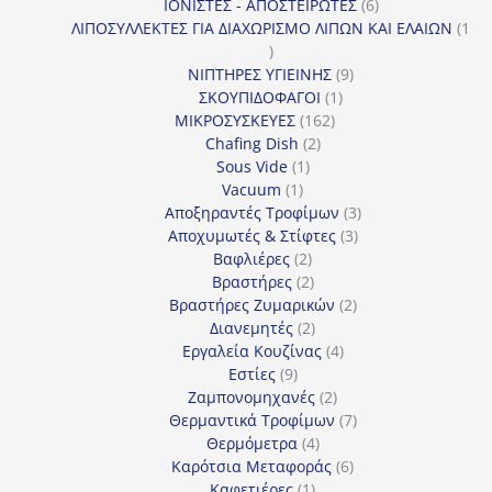
προϊόντα
6
ΙΟΝΙΣΤΕΣ - ΑΠΟΣΤΕΙΡΩΤΕΣ
6
προϊόντα
ΛΙΠΟΣΥΛΛΕΚΤΕΣ ΓΙΑ ΔΙΑΧΩΡΙΣΜΟ ΛΙΠΩΝ ΚΑΙ ΕΛΑΙΩΝ
1
1
προϊόν
9
ΝΙΠΤΗΡΕΣ ΥΓΙΕΙΝΗΣ
9
1
προϊόντα
ΣΚΟΥΠΙΔΟΦΑΓΟΙ
1
162
προϊόν
ΜΙΚΡΟΣΥΣΚΕΥΕΣ
162
2
προϊόντα
Chafing Dish
2
1
προϊόντα
Sous Vide
1
1
προϊόν
Vacuum
1
προϊόν
3
Αποξηραντές Τροφίμων
3
3
προϊόντα
Αποχυμωτές & Στίφτες
3
2
προϊόντα
Βαφλιέρες
2
προϊόντα
2
Βραστήρες
2
προϊόντα
2
Βραστήρες Ζυμαρικών
2
2
προϊόντα
Διανεμητές
2
προϊόντα
4
Εργαλεία Κουζίνας
4
9
προϊόντα
Εστίες
9
προϊόντα
2
Ζαμπονομηχανές
2
προϊόντα
7
Θερμαντικά Τροφίμων
7
4
προϊόντα
Θερμόμετρα
4
προϊόντα
6
Καρότσια Μεταφοράς
6
1
προϊόντα
Καφετιέρες
1