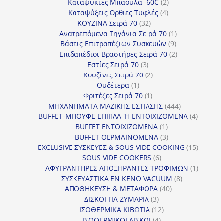
προϊόντα
2
Καταψύκτες Μπαούλα -60C
2
4
προϊόντα
Καταψύξεις Όρθιες Τυφλές
4
32
προϊόντα
ΚΟΥΖΙΝΑ Σειρά 70
32
προϊόντα
1
Ανατρεπόμενα Τηγάνια Σειρά 70
1
9
προϊόν
Βάσεις Επιτραπέζιων Συσκευών
9
προϊόντα
2
Επιδαπέδιοι Βραστήρες Σειρά 70
2
3
προϊόντα
Εστίες Σειρά 70
3
προϊόντα
2
Κουζίνες Σειρά 70
2
1
προϊόντα
Ουδέτερα
1
προϊόν
1
Φριτέζες Σειρά 70
1
προϊόν
444
ΜΗΧΑΝΗΜΑΤΑ ΜΑΖΙΚΗΣ ΕΣΤΙΑΣΗΣ
444
προϊόντα
4
BUFFET-ΜΠΟΥΦΕ ΕΠΙΠΛΑ 'Η ΕΝΤΟΙΧΙΖΟΜΕΝΑ
4
1
προϊόν
BUFFET ΕΝΤΟΙΧΙΖΟΜΕΝΑ
1
προϊόν
3
BUFFET ΘΕΡΜΑΙΝΟΜΕΝΑ
3
προϊόντα
15
EXCLUSIVE ΣΥΣΚΕΥΕΣ & SOUS VIDE COOKING
15
6
προϊόν
SOUS VIDE COOKERS
6
προϊόντα
1
ΑΦΥΓΡΑΝΤΗΡΕΣ ΑΠΟΞΗΡΑΝΤΕΣ ΤΡΟΦΙΜΩΝ
1
8
προϊόν
ΣΥΣΚΕΥΑΣΤΙΚΑ ΕΝ ΚΕΝΩ VACUUM
8
40
προϊόντα
ΑΠΟΘΗΚΕΥΣΗ & ΜΕΤΑΦΟΡΑ
40
3
προϊόντα
ΔΙΣΚΟΙ ΓΙΑ ΖΥΜΑΡΙΑ
3
προϊόντα
12
ΙΣΟΘΕΡΜΙΚΑ ΚΙΒΩΤΙΑ
12
4
προϊόντα
ΙΣΟΘΕΡΜΙΚΟΙ ΔΙΣΚΟΙ
4