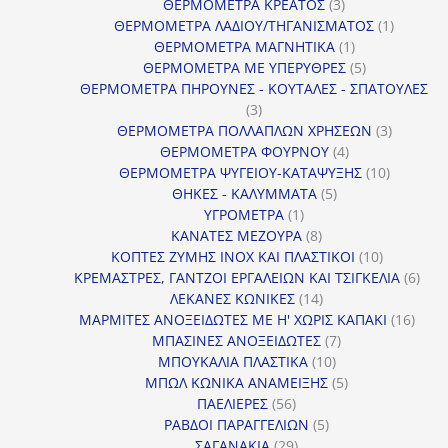
προϊόντα
3
ΘΕΡΜΟΜΕΤΡΑ ΚΡΕΑΤΟΣ
3
προϊόντα
1
ΘΕΡΜΟΜΕΤΡΑ ΛΑΔΙΟΥ/ΤΗΓΑΝΙΣΜΑΤΟΣ
1
1
προϊόν
ΘΕΡΜΟΜΕΤΡΑ ΜΑΓΝΗΤΙΚΑ
1
προϊόν
5
ΘΕΡΜΟΜΕΤΡΑ ΜΕ ΥΠΕΡΥΘΡΕΣ
5
προϊόντα
ΘΕΡΜΟΜΕΤΡΑ ΠΗΡΟΥΝΕΣ - ΚΟΥΤΑΛΕΣ - ΣΠΑΤΟΥΛΕΣ
3
3
προϊόντα
3
ΘΕΡΜΟΜΕΤΡΑ ΠΟΛΛΑΠΛΩΝ ΧΡΗΣΕΩΝ
3
4
προϊόντ
ΘΕΡΜΟΜΕΤΡΑ ΦΟΥΡΝΟΥ
4
προϊόντα
10
ΘΕΡΜΟΜΕΤΡΑ ΨΥΓΕΙΟΥ-ΚΑΤΑΨΥΞΗΣ
10
5
προϊόντα
ΘΗΚΕΣ - ΚΑΛΥΜΜΑΤΑ
5
1
προϊόντα
ΥΓΡΟΜΕΤΡΑ
1
προϊόν
8
ΚΑΝΑΤΕΣ ΜΕΖΟΥΡΑ
8
προϊόντα
10
ΚΟΠΤΕΣ ΖΥΜΗΣ INOX ΚΑΙ ΠΛΑΣΤΙΚΟΙ
10
προϊόντα
6
ΚΡΕΜΑΣΤΡΕΣ, ΓΑΝΤΖΟΙ ΕΡΓΑΛΕΙΩΝ ΚΑΙ ΤΣΙΓΚΕΛΙΑ
6
14
προϊ
ΛΕΚΑΝΕΣ ΚΩΝΙΚΕΣ
14
προϊόντα
16
ΜΑΡΜΙΤΕΣ ΑΝΟΞΕΙΔΩΤΕΣ ΜΕ Η' ΧΩΡΙΣ ΚΑΠΑΚΙ
16
7
προϊ
ΜΠΑΣΙΝΕΣ ΑΝΟΞΕΙΔΩΤΕΣ
7
10
προϊόντα
ΜΠΟΥΚΑΛΙΑ ΠΛΑΣΤΙΚΑ
10
προϊόντα
5
ΜΠΩΛ ΚΩΝΙΚΑ ΑΝΑΜΕΙΞΗΣ
5
56
προϊόντα
ΠΑΕΛΙΕΡΕΣ
56
προϊόντα
5
ΡΑΒΔΟΙ ΠΑΡΑΓΓΕΛΙΩΝ
5
29
προϊόντα
ΣΑΓΑΝΑΚΙΑ
29