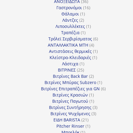
προϊόντα
36
ΑΝΟΞΕΙΔΩΤΑ
36
προϊόντα
16
Γαστρονόμοι
16
1
προϊόντα
Θάλαμοι
1
2
προϊόν
Λάντζες
2
προϊόντα
1
Λιποσυλλέκτες
1
1
προϊόν
Τραπέζια
1
προϊόν
6
Τρόλεϊ Σερβιρίσματος
6
4
προϊόντα
ΑΝΤΑΛΛΑΚΤΙΚΑ MTH
4
προϊόντα
1
Αντιστάσεις θερμικές
1
1
προϊόν
Κλείστρα-Κλειδαριές
1
1
προϊόν
Λάστιχα
1
25
προϊόν
ΒΙΤΡΙΝΕΣ
25
προϊόντα
2
Βιτρίνες Back Bar
2
προϊόντα
1
Βιτρίνες Mπύρας Subzero
1
προϊόν
6
Βιτρίνες Επιτραπέζιες για GN
6
1
προϊόντα
Βιτρίνες Κρασιών
1
προϊόν
1
Βιτρίνες Παγωτού
1
προϊόν
3
Βιτρίνες Συντήρησης
3
3
προϊόντα
Βιτρίνες Ψυχόμενες
3
21
προϊόντα
ΕΙΔΗ BARISTA
21
προϊόντα
1
Pitcher Rinser
1
1
προϊόν
Μπρελόκ
1