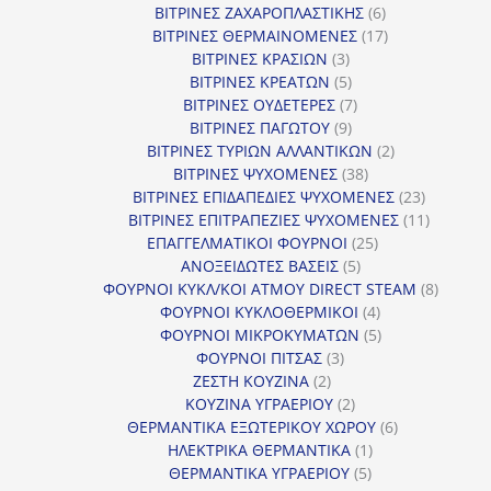
προϊόν
6
ΒΙΤΡΙΝΕΣ ΖΑΧΑΡΟΠΛΑΣΤΙΚΗΣ
6
προϊόντα
17
ΒΙΤΡΙΝΕΣ ΘΕΡΜΑΙΝΟΜΕΝΕΣ
17
3
προϊόντα
ΒΙΤΡΙΝΕΣ ΚΡΑΣΙΩΝ
3
προϊόντα
5
ΒΙΤΡΙΝΕΣ ΚΡΕΑΤΩΝ
5
προϊόντα
7
ΒΙΤΡΙΝΕΣ ΟΥΔΕΤΕΡΕΣ
7
9
προϊόντα
ΒΙΤΡΙΝΕΣ ΠΑΓΩΤΟΥ
9
προϊόντα
2
ΒΙΤΡΙΝΕΣ ΤΥΡΙΩΝ ΑΛΛΑΝΤΙΚΩΝ
2
38
προϊόντα
ΒΙΤΡΙΝΕΣ ΨΥΧΟΜΕΝΕΣ
38
προϊόντα
23
ΒΙΤΡΙΝΕΣ ΕΠΙΔΑΠΕΔΙΕΣ ΨΥΧΟΜΕΝΕΣ
23
προϊόντα
11
ΒΙΤΡΙΝΕΣ ΕΠΙΤΡΑΠΕΖΙΕΣ ΨΥΧΟΜΕΝΕΣ
11
25
προϊόντ
ΕΠΑΓΓΕΛΜΑΤΙΚΟΙ ΦΟΥΡΝΟΙ
25
5
προϊόντα
ΑΝΟΞΕΙΔΩΤΕΣ ΒΑΣΕΙΣ
5
προϊόντα
8
ΦΟΥΡΝΟΙ ΚΥΚΛ/ΚΟΙ ΑΤΜΟΥ DIRECT STEAM
8
4
προϊόν
ΦΟΥΡΝΟΙ ΚΥΚΛΟΘΕΡΜΙΚΟΙ
4
προϊόντα
5
ΦΟΥΡΝΟΙ ΜΙΚΡΟΚΥΜΑΤΩΝ
5
3
προϊόντα
ΦΟΥΡΝΟΙ ΠΙΤΣΑΣ
3
2
προϊόντα
ΖΕΣΤΗ ΚΟΥΖΙΝΑ
2
προϊόντα
2
ΚΟΥΖΙΝΑ ΥΓΡΑΕΡΙΟΥ
2
προϊόντα
6
ΘΕΡΜΑΝΤΙΚΑ ΕΞΩΤΕΡΙΚΟΥ ΧΩΡΟΥ
6
1
προϊόντα
ΗΛΕΚΤΡΙΚΑ ΘΕΡΜΑΝΤΙΚΑ
1
5
προϊόν
ΘΕΡΜΑΝΤΙΚΑ ΥΓΡΑΕΡΙΟΥ
5