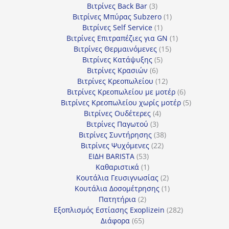
προϊόντα
3
Βιτρίνες Back Bar
3
προϊόντα
1
Βιτρίνες Mπύρας Subzero
1
1
προϊόν
Βιτρίνες Self Service
1
προϊόν
1
Βιτρίνες Επιτραπέζιες για GN
1
15
προϊόν
Βιτρίνες Θερμαινόμενες
15
5
προϊόντα
Βιτρίνες Κατάψυξης
5
6
προϊόντα
Βιτρίνες Κρασιών
6
προϊόντα
12
Βιτρίνες Κρεοπωλείου
12
προϊόντα
6
Βιτρίνες Κρεοπωλείου με μοτέρ
6
προϊόντα
5
Βιτρίνες Κρεοπωλείου χωρίς μοτέρ
5
4
προϊόντα
Βιτρίνες Ουδέτερες
4
3
προϊόντα
Βιτρίνες Παγωτού
3
προϊόντα
38
Βιτρίνες Συντήρησης
38
22
προϊόντα
Βιτρίνες Ψυχόμενες
22
53
προϊόντα
ΕΙΔΗ BARISTA
53
προϊόντα
1
Καθαριστικά
1
προϊόν
2
Κουτάλια Γευσιγνωσίας
2
προϊόντα
1
Κουτάλια Δοσομέτρησης
1
2
προϊόν
Πατητήρια
2
προϊόντα
282
Εξοπλισμός Εστίασης Exoplizein
282
65
προϊόντα
Διάφορα
65