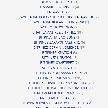
1
προϊόντα
ΒΙΤΡΙΝΕΣ ΚΑΤΑΨΥΞΗ
1
προϊόν
4
ΘΑΛΑΜΟΙ ΚΑΤΑΨΥΞΗ
4
3
προϊόντα
ΚΑΤΑΨΥΚΤΕΣ
3
προϊόντα
2
ΨΥΓΕΙΑ ΠΑΓΚΟΙ ΣΥΝΤΗΡΗΣΗΣ ΚΑΙ ΚΑΤΑΨΥΞΗΣ
2
2
προϊό
ΨΥΓΕΙΑ ΠΑΓΚΟΙ ΑΝΩ ΤΩΝ 70cm
2
2
προϊόντα
ΨΥΓΕΙΟ ΣΚΟΥΠΙΔΙΩΝ
2
προϊόντα
86
ΕΠΑΓΓΕΛΜΑΤΙΚΕΣ ΒΙΤΡΙΝΕΣ
86
1
προϊόντα
ΒΙΤΡΙΝΑ ΓΙΑ BAO BUNS
1
προϊόν
6
ΒΙΤΡΙΝΕΣ ΖΑΧΑΡΟΠΛΑΣΤΙΚΗΣ
6
προϊόντα
17
ΒΙΤΡΙΝΕΣ ΘΕΡΜΑΙΝΟΜΕΝΕΣ
17
3
προϊόντα
ΒΙΤΡΙΝΕΣ ΚΡΑΣΙΩΝ
3
προϊόντα
5
ΒΙΤΡΙΝΕΣ ΚΡΕΑΤΩΝ
5
προϊόντα
7
ΒΙΤΡΙΝΕΣ ΟΥΔΕΤΕΡΕΣ
7
9
προϊόντα
ΒΙΤΡΙΝΕΣ ΠΑΓΩΤΟΥ
9
προϊόντα
2
ΒΙΤΡΙΝΕΣ ΤΥΡΙΩΝ ΑΛΛΑΝΤΙΚΩΝ
2
38
προϊόντα
ΒΙΤΡΙΝΕΣ ΨΥΧΟΜΕΝΕΣ
38
προϊόντα
23
ΒΙΤΡΙΝΕΣ ΕΠΙΔΑΠΕΔΙΕΣ ΨΥΧΟΜΕΝΕΣ
23
προϊόντα
11
ΒΙΤΡΙΝΕΣ ΕΠΙΤΡΑΠΕΖΙΕΣ ΨΥΧΟΜΕΝΕΣ
11
25
προϊόντ
ΕΠΑΓΓΕΛΜΑΤΙΚΟΙ ΦΟΥΡΝΟΙ
25
5
προϊόντα
ΑΝΟΞΕΙΔΩΤΕΣ ΒΑΣΕΙΣ
5
προϊόντα
8
ΦΟΥΡΝΟΙ ΚΥΚΛ/ΚΟΙ ΑΤΜΟΥ DIRECT STEAM
8
4
προϊόν