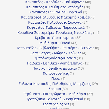
προϊόντα
48
Καναπέδες - Καρέκλες - Πολυθρόνες
48
30
προϊόντα
Καναπέδες & Καθίσματα Υποδοχής
30
2
προϊόντα
Καναπέδες Γωνία-Πολυμορφικοί
2
προϊόντα
3
Καναπέδες-Πολυθρόνες & Σκαμπό Κρεβάτι
3
34
προϊόντ
Καναπέδες-Πολυθρόνες-Σαλόνια
34
προϊόντα
1
Καφενείου-Ταβέρνας Παραδοσιακά
1
προϊόν
11
Κομοδίνα-Συρταριέρες-Τουαλέτες-Ντουλάπες
11
38
προϊόν
Κρεβάτια-Υποστρώματα
38
43
προϊόντα
Μαξιλάρια - Πανιά
43
προϊόντα
8
Μπουφέδες - Βιβλιοθήκες - Ραφιέρες - Βιτρίνες
8
4
προϊό
Ξαπλώστρες - Αιώρες - Κούνιες
4
31
προϊόντα
Ομπρέλες-Βάσεις-Κιόσκια
31
προϊόντα
13
Παιδικά - Εφηβικά - Λοιπά Έπιπλα
13
13
προϊόντα
Παιδικό - Εφηβικό Δωμάτιο
13
1
προϊόντα
Παπουτσοθήκες
1
4
προϊόν
Πουφ
4
προϊόντα
29
Σαλόνια-Καναπέδες-Πολυθρόνες-Μπερζέρες
29
30
προϊόν
Σκαμπό
30
προϊόντα
27
Στρώματα - Επιστρώματα - Μαξιλάρια
27
18
προϊόντα
Τραπεζάκια Σαλονιού & Βοηθητικά
18
3
προϊόντα
Τραπεζαρίες Set
3
30
προϊόντα