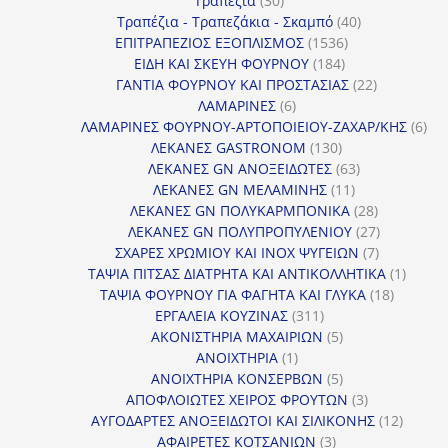
Τραπέζια
30
προϊόντα
40
Τραπέζια - Τραπεζάκια - Σκαμπό
40
1536
προϊόντα
ΕΠΙΤΡΑΠΕΖΙΟΣ ΕΞΟΠΛΙΣΜΟΣ
1536
184
προϊόντα
ΕΙΔΗ ΚΑΙ ΣΚΕΥΗ ΦΟΥΡΝΟΥ
184
προϊόντα
22
ΓΑΝΤΙΑ ΦΟΥΡΝΟΥ ΚΑΙ ΠΡΟΣΤΑΣΙΑΣ
22
6
προϊόντα
ΛΑΜΑΡΙΝΕΣ
6
προϊόντα
6
ΛΑΜΑΡΙΝΕΣ ΦΟΥΡΝΟΥ-ΑΡΤΟΠΟΙΕΙΟΥ-ΖΑΧΑΡ/ΚΗΣ
6
130
προ
ΛΕΚΑΝΕΣ GASTRONOM
130
προϊόντα
63
ΛΕΚΑΝΕΣ GN ΑΝΟΞΕΙΔΩΤΕΣ
63
11
προϊόντα
ΛΕΚΑΝΕΣ GN ΜΕΛΑΜΙΝΗΣ
11
προϊόντα
28
ΛΕΚΑΝΕΣ GN ΠΟΛΥΚΑΡΜΠΟΝΙΚΑ
28
προϊόντα
27
ΛΕΚΑΝΕΣ GN ΠΟΛΥΠΡΟΠΥΛΕΝΙΟΥ
27
7
προϊόντα
ΣΧΑΡΕΣ ΧΡΩΜΙΟΥ ΚΑΙ INOX ΨΥΓΕΙΩΝ
7
προϊόντα
1
ΤΑΨΙΑ ΠΙΤΣΑΣ ΔΙΑΤΡΗΤΑ ΚΑΙ ΑΝΤΙΚΟΛΛΗΤΙΚΑ
1
18
προϊόν
ΤΑΨΙΑ ΦΟΥΡΝΟΥ ΓΙΑ ΦΑΓΗΤΑ ΚΑΙ ΓΛΥΚΑ
18
311
προϊόντ
ΕΡΓΑΛΕΙΑ ΚΟΥΖΙΝΑΣ
311
προϊόντα
5
ΑΚΟΝΙΣΤΗΡΙΑ ΜΑΧΑΙΡΙΩΝ
5
1
προϊόντα
ΑΝΟΙΧΤΗΡΙΑ
1
προϊόν
5
ΑΝΟΙΧΤΗΡΙΑ ΚΟΝΣΕΡΒΩΝ
5
προϊόντα
3
ΑΠΟΦΛΟΙΩΤΕΣ ΧΕΙΡΟΣ ΦΡΟΥΤΩΝ
3
προϊόντα
12
ΑΥΓΟΔΑΡΤΕΣ ΑΝΟΞΕΙΔΩΤΟΙ ΚΑΙ ΣΙΛΙΚΟΝΗΣ
12
3
προϊόν
ΑΦΑΙΡΕΤΕΣ ΚΟΤΣΑΝΙΩΝ
3