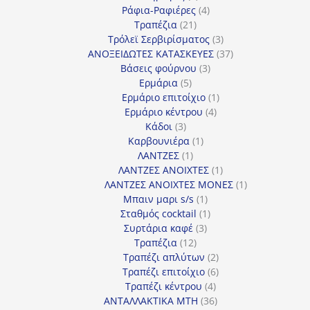
προϊόν
4
Ράφια-Ραφιέρες
4
21
προϊόντα
Τραπέζια
21
προϊόντα
3
Τρόλεϊ Σερβιρίσματος
3
προϊόντα
37
ΑΝΟΞΕΙΔΩΤΕΣ ΚΑΤΑΣΚΕΥΕΣ
37
3
προϊόντα
Βάσεις φούρνου
3
5
προϊόντα
Ερμάρια
5
προϊόντα
1
Ερμάριο επιτοίχιο
1
4
προϊόν
Ερμάριο κέντρου
4
3
προϊόντα
Κάδοι
3
προϊόντα
1
Καρβουνιέρα
1
1
προϊόν
ΛΑΝΤΖΕΣ
1
προϊόν
1
ΛΑΝΤΖΕΣ ΑΝΟΙΧΤΕΣ
1
προϊόν
1
ΛΑΝΤΖΕΣ ΑΝΟΙΧΤΕΣ ΜΟΝΕΣ
1
1
προϊόν
Μπαιν μαρι s/s
1
προϊόν
1
Σταθμός cocktail
1
3
προϊόν
Συρτάρια καφέ
3
12
προϊόντα
Τραπέζια
12
προϊόντα
2
Τραπέζι απλύτων
2
προϊόντα
6
Τραπέζι επιτοίχιο
6
4
προϊόντα
Τραπέζι κέντρου
4
προϊόντα
36
ΑΝΤΑΛΛΑΚΤΙΚΑ MTH
36