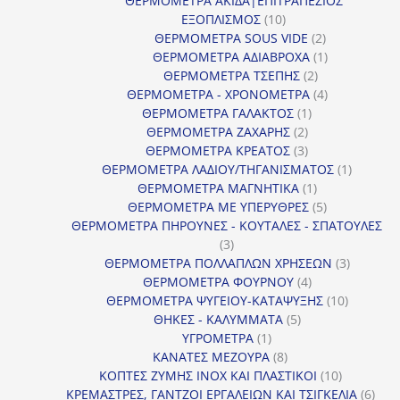
ΘΕΡΜΟΜΕΤΡΑ ΑΚΙΔΑ|ΕΠΙΤΡΑΠΕΖΙΟΣ
10
ΕΞΟΠΛΙΣΜΟΣ
10
προϊόντα
2
ΘΕΡΜΟΜΕΤΡΑ SOUS VIDE
2
προϊόντα
1
ΘΕΡΜΟΜΕΤΡΑ ΑΔΙΑΒΡΟΧΑ
1
2
προϊόν
ΘΕΡΜΟΜΕΤΡΑ ΤΣΕΠΗΣ
2
προϊόντα
4
ΘΕΡΜΟΜΕΤΡΑ - ΧΡΟΝΟΜΕΤΡΑ
4
1
προϊόντα
ΘΕΡΜΟΜΕΤΡΑ ΓΑΛΑΚΤΟΣ
1
2
προϊόν
ΘΕΡΜΟΜΕΤΡΑ ΖΑΧΑΡΗΣ
2
προϊόντα
3
ΘΕΡΜΟΜΕΤΡΑ ΚΡΕΑΤΟΣ
3
προϊόντα
1
ΘΕΡΜΟΜΕΤΡΑ ΛΑΔΙΟΥ/ΤΗΓΑΝΙΣΜΑΤΟΣ
1
1
προϊόν
ΘΕΡΜΟΜΕΤΡΑ ΜΑΓΝΗΤΙΚΑ
1
προϊόν
5
ΘΕΡΜΟΜΕΤΡΑ ΜΕ ΥΠΕΡΥΘΡΕΣ
5
προϊόντα
ΘΕΡΜΟΜΕΤΡΑ ΠΗΡΟΥΝΕΣ - ΚΟΥΤΑΛΕΣ - ΣΠΑΤΟΥΛΕΣ
3
3
προϊόντα
3
ΘΕΡΜΟΜΕΤΡΑ ΠΟΛΛΑΠΛΩΝ ΧΡΗΣΕΩΝ
3
4
προϊόντ
ΘΕΡΜΟΜΕΤΡΑ ΦΟΥΡΝΟΥ
4
προϊόντα
10
ΘΕΡΜΟΜΕΤΡΑ ΨΥΓΕΙΟΥ-ΚΑΤΑΨΥΞΗΣ
10
5
προϊόντα
ΘΗΚΕΣ - ΚΑΛΥΜΜΑΤΑ
5
1
προϊόντα
ΥΓΡΟΜΕΤΡΑ
1
προϊόν
8
ΚΑΝΑΤΕΣ ΜΕΖΟΥΡΑ
8
προϊόντα
10
ΚΟΠΤΕΣ ΖΥΜΗΣ INOX ΚΑΙ ΠΛΑΣΤΙΚΟΙ
10
προϊόντα
6
ΚΡΕΜΑΣΤΡΕΣ, ΓΑΝΤΖΟΙ ΕΡΓΑΛΕΙΩΝ ΚΑΙ ΤΣΙΓΚΕΛΙΑ
6