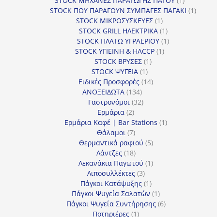
STOCK ΜΗΧΑΝΕΣ ΠΑΡΑΓΩΓΗΣ ΠΑΓΟΥ
1
προϊόν
1
STOCK ΠΟΥ ΠΑΡΑΓΟΥΝ ΣΥΜΠΑΓΕΣ ΠΑΓΑΚΙ
1
1
προϊόν
STOCK ΜΙΚΡΟΣΥΣΚΕΥΕΣ
1
προϊόν
1
STOCK GRILL ΗΛΕΚΤΡΙΚΑ
1
προϊόν
1
STOCK ΠΛΑΤΩ ΥΓΡΑΕΡΙΟΥ
1
1
προϊόν
STOCK ΥΓΙΕΙΝΗ & HACCP
1
1
προϊόν
STOCK ΒΡΥΣΕΣ
1
1
προϊόν
STOCK ΨΥΓΕΙΑ
1
προϊόν
14
Ειδικές Προσφορές
14
134
προϊόντα
ΑΝΟΞΕΙΔΩΤΑ
134
προϊόντα
32
Γαστρονόμοι
32
2
προϊόντα
Ερμάρια
2
προϊόντα
1
Ερμάρια Καφέ | Bar Stations
1
7
προϊόν
Θάλαμοι
7
προϊόντα
5
Θερμαντικά ραφιού
5
18
προϊόντα
Λάντζες
18
προϊόντα
1
Λεκανάκια Παγωτού
1
3
προϊόν
Λιποσυλλέκτες
3
προϊόντα
1
Πάγκοι Κατάψυξης
1
προϊόν
1
Πάγκοι Ψυγεία Σαλατών
1
προϊόν
6
Πάγκοι Ψυγεία Συντήρησης
6
1
προϊόντα
Ποτηριέρες
1