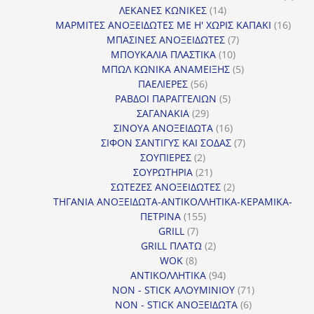
14
προϊ
ΛΕΚΑΝΕΣ ΚΩΝΙΚΕΣ
14
προϊόντα
16
ΜΑΡΜΙΤΕΣ ΑΝΟΞΕΙΔΩΤΕΣ ΜΕ Η' ΧΩΡΙΣ ΚΑΠΑΚΙ
16
7
προϊ
ΜΠΑΣΙΝΕΣ ΑΝΟΞΕΙΔΩΤΕΣ
7
10
προϊόντα
ΜΠΟΥΚΑΛΙΑ ΠΛΑΣΤΙΚΑ
10
προϊόντα
5
ΜΠΩΛ ΚΩΝΙΚΑ ΑΝΑΜΕΙΞΗΣ
5
56
προϊόντα
ΠΑΕΛΙΕΡΕΣ
56
προϊόντα
5
ΡΑΒΔΟΙ ΠΑΡΑΓΓΕΛΙΩΝ
5
29
προϊόντα
ΣΑΓΑΝΑΚΙΑ
29
προϊόντα
16
ΣΙΝΟΥΑ ΑΝΟΞΕΙΔΩΤΑ
16
προϊόντα
7
ΣΙΦΟΝ ΣΑΝΤΙΓΥΣ ΚΑΙ ΣΟΔΑΣ
7
2
προϊόντα
ΣΟΥΠΙΕΡΕΣ
2
προϊόντα
21
ΣΟΥΡΩΤΗΡΙΑ
21
προϊόντα
2
ΣΩΤΕΖΕΣ ΑΝΟΞΕΙΔΩΤΕΣ
2
προϊόντα
ΤΗΓΑΝΙΑ ΑΝΟΞΕΙΔΩΤΑ-ΑΝΤΙΚΟΛΛΗΤΙΚΑ-ΚΕΡΑΜΙΚΑ-
155
ΠΕΤΡΙΝΑ
155
7
προϊόντα
GRILL
7
προϊόντα
2
GRILL ΠΛΑΤΩ
2
8
προϊόντα
WOK
8
προϊόντα
94
ΑΝΤΙΚΟΛΛΗΤΙΚΑ
94
προϊόντα
71
NON - STICK ΑΛΟΥΜΙΝΙΟΥ
71
6
προϊόντα
NON - STICK ΑΝΟΞΕΙΔΩΤΑ
6