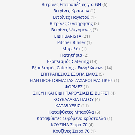
προϊόν
6
Βιτρίνες Επιτραπέζιες για GN
6
1
προϊόντα
Βιτρίνες Κρασιών
1
προϊόν
1
Βιτρίνες Παγωτού
1
προϊόν
3
Βιτρίνες Συντήρησης
3
3
προϊόντα
Βιτρίνες Ψυχόμενες
3
21
προϊόντα
ΕΙΔΗ BARISTA
21
προϊόντα
1
Pitcher Rinser
1
1
προϊόν
Μπρελόκ
1
προϊόν
2
Πατητήρια
2
προϊόντα
14
Εξοπλισμός Catering
14
προϊόντα
14
Εξοπλισμός Catering - Εκδηλώσεων
14
5
προϊόντα
ΕΠΙΤΡΑΠΕΖΙΟΣ ΕΞΟΠΛΙΣΜΟΣ
5
προϊόντα
1
ΕΙΔΗ ΠΡΟΕΤΟΙΜΑΣΙΑΣ ΖΑΧΑΡΟΠΛΑΣΤΙΚΗΣ
1
1
προϊόν
ΦΟΡΜΕΣ
1
προϊόν
4
ΣΚΕΥΗ ΚΑΙ ΕΙΔΗ ΠΑΡΟΥΣΙΑΣΗΣ BUFFET
4
4
προϊόντα
ΚΟΥΒΑΔΑΚΙΑ ΠΑΓΟΥ
4
11
προϊόντα
ΚΑΤΑΨΥΞΕΙΣ
11
προϊόντα
6
Καταψύκτες Μπαούλα
6
προϊόντα
1
Καταψύκτες Συρόμενα κρύσταλλα
1
4
προϊόν
ΚΟΥΖΙΝΑ Σειρά 70
4
προϊόντα
1
Κουζίνες Σειρά 70
1