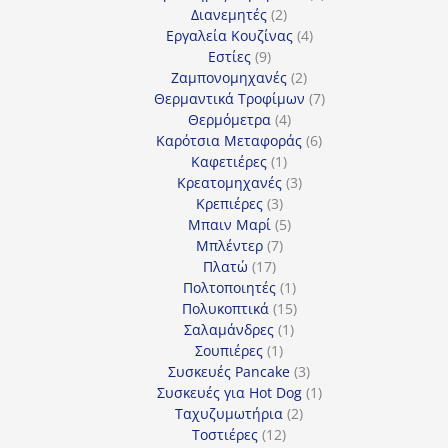
2
προϊόντα
Διανεμητές
2
προϊόντα
4
Εργαλεία Κουζίνας
4
9
προϊόντα
Εστίες
9
προϊόντα
2
Ζαμπονομηχανές
2
προϊόντα
7
Θερμαντικά Τροφίμων
7
4
προϊόντα
Θερμόμετρα
4
προϊόντα
6
Καρότσια Μεταφοράς
6
1
προϊόντα
Καφετιέρες
1
προϊόν
3
Κρεατομηχανές
3
3
προϊόντα
Κρεπιέρες
3
προϊόντα
5
Μπαιν Μαρί
5
7
προϊόντα
Μπλέντερ
7
17
προϊόντα
Πλατώ
17
προϊόντα
1
Πολτοποιητές
1
προϊόν
15
Πολυκοπτικά
15
1
προϊόντα
Σαλαμάνδρες
1
1
προϊόν
Σουπιέρες
1
προϊόν
3
Συσκευές Pancake
3
προϊόντα
1
Συσκευές για Hot Dog
1
2
προϊόν
Ταχυζυμωτήρια
2
12
προϊόντα
Τοστιέρες
12