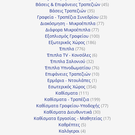
προϊόντα
45
Βάσεις & Επιφάνειες Τραπεζιών
45
35
προϊόντα
Βάσεις Τραπεζιών
35
προϊόντα
23
Γραφεία - Τραπέζια Συνεδρίου
23
77
προϊόντα
Διακόσμηση - Μικροέπιπλα
77
77
προϊόντα
Διάφορα Μικροέπιπλα
77
προϊόντα
100
Εξοπλισμός Γραφείου
100
186
προϊόντα
Εξωτερικός Χώρος
186
776
προϊόντα
Έπιπλα
776
προϊόντα
6
Έπιπλα TV - Κονσόλες
6
32
προϊόντα
Έπιπλα Σαλονιού
32
προϊόντα
76
Έπιπλα Υπνοδωματίου
76
10
προϊόντα
Επιφάνειες Τραπεζιών
10
1
προϊόντα
Ερμάρια - Ντουλάπες
1
354
προϊόν
Εσωτερικός Χώρος
354
111
προϊόντα
Καθίσματα
111
προϊόντα
199
Καθίσματα - Τραπέζια
199
προϊόντα
77
Καθίσματα Γραφείου-Υποδοχής
77
30
προϊόντα
Καθίσματα Διευθυντικά
30
προϊόντα
17
Καθίσματα Εργασίας - Μαθητείας
17
5
προϊόντα
Καθρέπτες
5
4
προϊόντα
Καλόγεροι
4