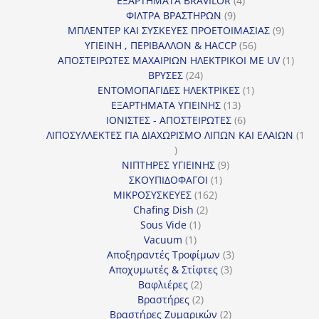
ΕΞΑΡΤΗΜΑΤΑ BRAVILOR
4
9
προϊόντα
ΦΙΛΤΡΑ ΒΡΑΣΤΗΡΩΝ
9
προϊόντα
9
ΜΠΛΕΝΤΕΡ ΚΑΙ ΣΥΣΚΕΥΕΣ ΠΡΟΕΤΟΙΜΑΣΙΑΣ
9
56
προϊόντ
ΥΓΙΕΙΝΗ , ΠΕΡΙΒΑΛΛΟΝ & HACCP
56
προϊόντα
1
ΑΠΟΣΤΕΙΡΩΤΕΣ ΜΑΧΑΙΡΙΩΝ ΗΛΕΚΤΡΙΚΟΙ ΜΕ UV
1
24
προϊό
ΒΡΥΣΕΣ
24
προϊόντα
1
ΕΝΤΟΜΟΠΑΓΙΔΕΣ ΗΛΕΚΤΡΙΚΕΣ
1
13
προϊόν
ΕΞΑΡΤΗΜΑΤΑ ΥΓΙΕΙΝΗΣ
13
προϊόντα
6
ΙΟΝΙΣΤΕΣ - ΑΠΟΣΤΕΙΡΩΤΕΣ
6
προϊόντα
ΛΙΠΟΣΥΛΛΕΚΤΕΣ ΓΙΑ ΔΙΑΧΩΡΙΣΜΟ ΛΙΠΩΝ ΚΑΙ ΕΛΑΙΩΝ
1
1
προϊόν
9
ΝΙΠΤΗΡΕΣ ΥΓΙΕΙΝΗΣ
9
1
προϊόντα
ΣΚΟΥΠΙΔΟΦΑΓΟΙ
1
162
προϊόν
ΜΙΚΡΟΣΥΣΚΕΥΕΣ
162
2
προϊόντα
Chafing Dish
2
1
προϊόντα
Sous Vide
1
1
προϊόν
Vacuum
1
προϊόν
3
Αποξηραντές Τροφίμων
3
3
προϊόντα
Αποχυμωτές & Στίφτες
3
2
προϊόντα
Βαφλιέρες
2
προϊόντα
2
Βραστήρες
2
προϊόντα
2
Βραστήρες Ζυμαρικών
2