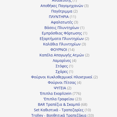
Ανάδευσης
1
προϊόν
3
Αποθήκες Παγομηχανών
3
2
προϊόντα
Παγότριμμα
2
11
προϊόντα
ΠΛΥΝΤΗΡΙΑ
11
προϊόντα
3
Αφαλατωτές
3
προϊόντα
1
Βάσεις Πλυντηρίων
1
προϊόν
1
Εμπρόσθιας Φόρτωσης
1
προϊόν
2
Εξαρτήματα Πλυντηρίων
2
3
προϊόντα
Καλάθια Πλυντηρίων
3
14
προϊόντα
ΦΟΥΡΝΟΙ
14
προϊόντα
2
Καπέλα Απαγωγής Ατμών
2
4
προϊόντα
Λαμαρίνες
4
1
προϊόντα
Στόφες
1
προϊόν
1
Σχάρες
1
προϊόν
2
Φούρνοι Κυκλοθερμικοί Ηλεκτρικοί
2
4
προϊόντα
Φούρνοι Πίτσας
4
2
προϊόντα
ΨΥΓΕΙΑ
2
προϊόντα
776
Έπιπλα Exoplizein
776
προϊόντα
23
'Επιπλα Γραφείου
23
προϊόντα
68
BAR Τραπέζια & Σκαμπό
68
προϊόντα
10
Set Καθιστικά - Τραπεζαρίες
10
προϊόντα
33
Trolley - Βοηθητικά Τραπεζάκια
33