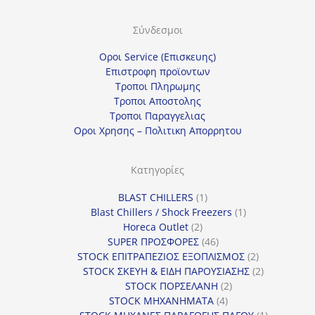
ί
Σύνδεσμοι
α
κ
Οροι Service (Επισκευης)
α
Επιστροφη προϊοντων
Τροποι Πληρωμης
τ
Τροποι Αποστολης
η
Τροποι Παραγγελιας
γ
Οροι Χρησης – Πολιτικη Απορρητου
ο
ρ
Κατηγορίες
ί
1
BLAST CHILLERS
1
α
προϊόν
1
Blast Chillers / Shock Freezers
1
2
προϊόν
Horeca Outlet
2
προϊόντα
46
SUPER ΠΡΟΣΦΟΡΕΣ
46
προϊόντα
2
STOCK ΕΠΙΤΡΑΠΕΖΙΟΣ ΕΞΟΠΛΙΣΜΟΣ
2
προϊόντα
2
STOCK ΣΚΕΥΗ & ΕΙΔΗ ΠΑΡΟΥΣΙΑΣΗΣ
2
2
προϊόντα
STOCK ΠΟΡΣΕΛΑΝΗ
2
4
προϊόντα
STOCK ΜΗΧΑΝΗΜΑΤΑ
4
προϊόντα
1