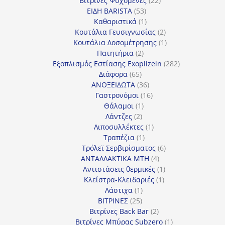
Βιτρίνες Ψυχόμενες
22
53
προϊόντα
ΕΙΔΗ BARISTA
53
προϊόντα
1
Καθαριστικά
1
προϊόν
2
Κουτάλια Γευσιγνωσίας
2
προϊόντα
1
Κουτάλια Δοσομέτρησης
1
2
προϊόν
Πατητήρια
2
προϊόντα
282
Εξοπλισμός Εστίασης Exoplizein
282
65
προϊόντα
Διάφορα
65
προϊόντα
36
ΑΝΟΞΕΙΔΩΤΑ
36
προϊόντα
16
Γαστρονόμοι
16
1
προϊόντα
Θάλαμοι
1
2
προϊόν
Λάντζες
2
προϊόντα
1
Λιποσυλλέκτες
1
1
προϊόν
Τραπέζια
1
προϊόν
6
Τρόλεϊ Σερβιρίσματος
6
4
προϊόντα
ΑΝΤΑΛΛΑΚΤΙΚΑ MTH
4
προϊόντα
1
Αντιστάσεις θερμικές
1
1
προϊόν
Κλείστρα-Κλειδαριές
1
1
προϊόν
Λάστιχα
1
25
προϊόν
ΒΙΤΡΙΝΕΣ
25
προϊόντα
2
Βιτρίνες Back Bar
2
προϊόντα
1
Βιτρίνες Mπύρας Subzero
1