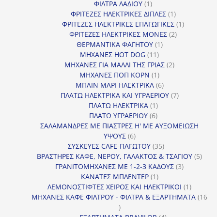
1
προϊόντα
ΦΙΛΤΡΑ ΛΑΔΙΟΥ
1
προϊόν
1
ΦΡΙΤΕΖΕΣ ΗΛΕΚΤΡΙΚΕΣ ΔΙΠΛΕΣ
1
προϊόν
1
ΦΡΙΤΕΖΕΣ ΗΛΕΚΤΡΙΚΕΣ ΕΠΑΓΩΓΙΚΕΣ
1
2
προϊόν
ΦΡΙΤΕΖΕΣ ΗΛΕΚΤΡΙΚΕΣ ΜΟΝΕΣ
2
1
προϊόντα
ΘΕΡΜΑΝΤΙΚΑ ΦΑΓΗΤΟΥ
1
11
προϊόν
ΜΗΧΑΝΕΣ HOT DOG
11
προϊόντα
2
ΜΗΧΑΝΕΣ ΓΙΑ ΜΑΛΛΙ ΤΗΣ ΓΡΙΑΣ
2
1
προϊόντα
ΜΗΧΑΝΕΣ ΠΟΠ ΚΟΡΝ
1
προϊόν
6
ΜΠΑΙΝ ΜΑΡΙ ΗΛΕΚΤΡΙΚΑ
6
προϊόντα
7
ΠΛΑΤΩ ΗΛΕΚΤΡΙΚΑ ΚΑΙ ΥΓΡΑΕΡΙΟΥ
7
1
προϊόντα
ΠΛΑΤΩ ΗΛΕΚΤΡΙΚΑ
1
6
προϊόν
ΠΛΑΤΩ ΥΓΡΑΕΡΙΟΥ
6
προϊόντα
ΣΑΛΑΜΑΝΔΡΕΣ ΜΕ ΠΙΑΣΤΡΕΣ Η' ΜΕ ΑΥΞΟΜΕΙΩΣΗ
6
ΥΨΟΥΣ
6
προϊόντα
35
ΣΥΣΚΕΥΕΣ CAFE-ΠΑΓΩΤΟΥ
35
προϊόντα
5
ΒΡΑΣΤΗΡΕΣ ΚΑΦΕ, ΝΕΡΟΥ, ΓΑΛΑΚΤΟΣ & ΤΣΑΓΙΟΥ
5
3
προϊ
ΓΡΑΝΙΤΟΜΗΧΑΝΕΣ ΜΕ 1-2-3 ΚΑΔΟΥΣ
3
1
προϊόντα
ΚΑΝΑΤΕΣ ΜΠΛΕΝΤΕΡ
1
προϊόν
1
ΛΕΜΟΝΟΣΤΙΦΤΕΣ ΧΕΙΡΟΣ ΚΑΙ ΗΛΕΚΤΡΙΚΟΙ
1
προϊόν
ΜΗΧΑΝΕΣ ΚΑΦΕ ΦΙΛΤΡΟΥ - ΦΙΛΤΡΑ & ΕΞΑΡΤΗΜΑΤΑ
16
16
προϊόντα
4