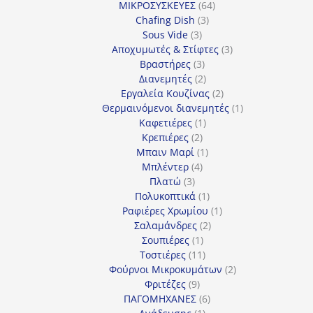
64
προϊόν
ΜΙΚΡΟΣΥΣΚΕΥΕΣ
64
3
προϊόντα
Chafing Dish
3
3
προϊόντα
Sous Vide
3
προϊόντα
3
Αποχυμωτές & Στίφτες
3
3
προϊόντα
Βραστήρες
3
προϊόντα
2
Διανεμητές
2
προϊόντα
2
Εργαλεία Κουζίνας
2
προϊόντα
1
Θερμαινόμενοι διανεμητές
1
1
προϊόν
Καφετιέρες
1
2
προϊόν
Κρεπιέρες
2
προϊόντα
1
Μπαιν Μαρί
1
4
προϊόν
Μπλέντερ
4
3
προϊόντα
Πλατώ
3
προϊόντα
1
Πολυκοπτικά
1
προϊόν
1
Ραφιέρες Χρωμίου
1
2
προϊόν
Σαλαμάνδρες
2
1
προϊόντα
Σουπιέρες
1
προϊόν
11
Τοστιέρες
11
προϊόντα
2
Φούρνοι Μικροκυμάτων
2
9
προϊόντα
Φριτέζες
9
προϊόντα
6
ΠΑΓΟΜΗΧΑΝΕΣ
6
1
προϊόντα