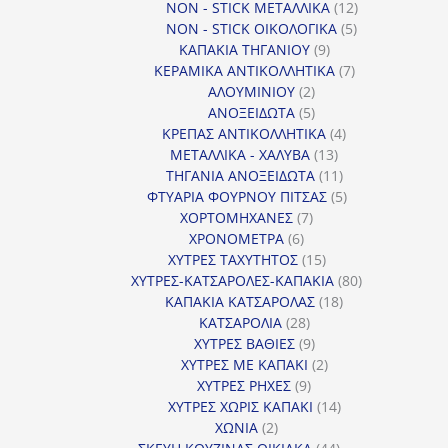
12
προϊόντα
NON - STICK ΜΕΤΑΛΛΙΚΑ
12
5
προϊόντα
NON - STICK ΟΙΚΟΛΟΓΙΚΑ
5
9
προϊόντα
ΚΑΠΑΚΙΑ ΤΗΓΑΝΙΟΥ
9
προϊόντα
7
ΚΕΡΑΜΙΚΑ ΑΝΤΙΚΟΛΛΗΤΙΚΑ
7
2
προϊόντα
ΑΛΟΥΜΙΝΙΟΥ
2
προϊόντα
5
ΑΝΟΞΕΙΔΩΤΑ
5
προϊόντα
4
ΚΡΕΠΑΣ ΑΝΤΙΚΟΛΛΗΤΙΚΑ
4
13
προϊόντα
ΜΕΤΑΛΛΙΚΑ - ΧΑΛΥΒΑ
13
προϊόντα
11
ΤΗΓΑΝΙΑ ΑΝΟΞΕΙΔΩΤΑ
11
προϊόντα
5
ΦΤΥΑΡΙΑ ΦΟΥΡΝΟΥ ΠΙΤΣΑΣ
5
7
προϊόντα
ΧΟΡΤΟΜΗΧΑΝΕΣ
7
6
προϊόντα
ΧΡΟΝΟΜΕΤΡΑ
6
προϊόντα
15
ΧΥΤΡΕΣ ΤΑΧΥΤΗΤΟΣ
15
προϊόντα
80
ΧΥΤΡΕΣ-ΚΑΤΣΑΡΟΛΕΣ-ΚΑΠΑΚΙΑ
80
18
προϊόντα
ΚΑΠΑΚΙΑ ΚΑΤΣΑΡΟΛΑΣ
18
28
προϊόντα
ΚΑΤΣΑΡΟΛΙΑ
28
προϊόντα
9
ΧΥΤΡΕΣ ΒΑΘΙΕΣ
9
προϊόντα
2
ΧΥΤΡΕΣ ΜΕ ΚΑΠΑΚΙ
2
9
προϊόντα
ΧΥΤΡΕΣ ΡΗΧΕΣ
9
προϊόντα
14
ΧΥΤΡΕΣ ΧΩΡΙΣ ΚΑΠΑΚΙ
14
2
προϊόντα
ΧΩΝΙΑ
2
προϊόντα
44