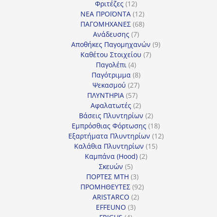
12
προϊόντα
Φριτέζες
12
προϊόντα
12
ΝΕΑ ΠΡΟΪΟΝΤΑ
12
προϊόντα
68
ΠΑΓΟΜΗΧΑΝΕΣ
68
7
προϊόντα
Ανάδευσης
7
προϊόντα
9
Αποθήκες Παγομηχανών
9
7
προϊόντα
Καθέτου Στοιχείου
7
4
προϊόντα
Παγολέπι
4
προϊόντα
8
Παγότριμμα
8
27
προϊόντα
Ψεκασμού
27
57
προϊόντα
ΠΛΥΝΤΗΡΙΑ
57
προϊόντα
2
Αφαλατωτές
2
προϊόντα
2
Βάσεις Πλυντηρίων
2
προϊόντα
18
Εμπρόσθιας Φόρτωσης
18
προϊόντα
12
Εξαρτήματα Πλυντηρίων
12
15
προϊόντα
Καλάθια Πλυντηρίων
15
2
προϊόντα
Καμπάνα (Hood)
2
5
προϊόντα
Σκευών
5
προϊόντα
3
ΠΟΡΤΕΣ MTH
3
προϊόντα
92
ΠΡΟΜΗΘΕΥΤΕΣ
92
2
προϊόντα
ARISTARCO
2
3
προϊόντα
EFFEUNO
3
4
προϊόντα