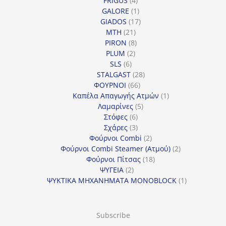
FRIGUS
4
προϊόντα
1
GALORE
1
προϊόν
17
GIADOS
17
21
προϊόντα
MTH
21
προϊόντα
8
PIRON
8
2
προϊόντα
PLUM
2
6
προϊόντα
SLS
6
προϊόντα
28
STALGAST
28
66
προϊόντα
ΦΟΥΡΝΟΙ
66
προϊόντα
1
Καπέλα Απαγωγής Ατμών
1
5
προϊόν
Λαμαρίνες
5
6
προϊόντα
Στόφες
6
προϊόντα
3
Σχάρες
3
προϊόντα
2
Φούρνοι Combi
2
προϊόντα
2
Φούρνοι Combi Steamer (Ατμού)
2
18
προϊόντα
Φούρνοι Πίτσας
18
2
προϊόντα
ΨΥΓΕΙΑ
2
προϊόντα
1
ΨΥΚΤΙΚΑ ΜΗΧΑΝΗΜΑΤΑ MONOBLOCK
1
προϊόν
Subscribe