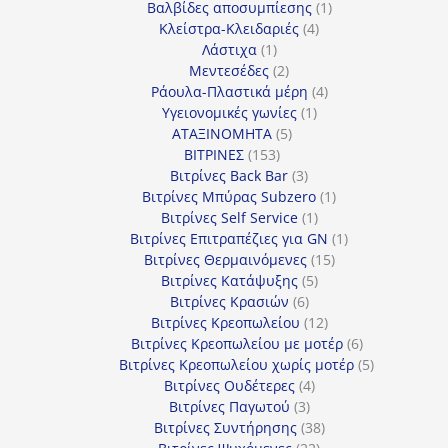
προϊόντα
1
Βαλβίδες αποσυμπίεσης
1
4
προϊόν
Κλείστρα-Κλειδαριές
4
1
προϊόντα
Λάστιχα
1
προϊόν
2
Μεντεσέδες
2
προϊόντα
4
Ράουλα-Πλαστικά μέρη
4
1
προϊόντα
Υγειονομικές γωνίες
1
5
προϊόν
ΑΤΑΞΙΝΟΜΗΤΑ
5
153
προϊόντα
ΒΙΤΡΙΝΕΣ
153
προϊόντα
3
Βιτρίνες Back Bar
3
προϊόντα
1
Βιτρίνες Mπύρας Subzero
1
1
προϊόν
Βιτρίνες Self Service
1
προϊόν
1
Βιτρίνες Επιτραπέζιες για GN
1
15
προϊόν
Βιτρίνες Θερμαινόμενες
15
5
προϊόντα
Βιτρίνες Κατάψυξης
5
6
προϊόντα
Βιτρίνες Κρασιών
6
προϊόντα
12
Βιτρίνες Κρεοπωλείου
12
προϊόντα
6
Βιτρίνες Κρεοπωλείου με μοτέρ
6
προϊόντα
5
Βιτρίνες Κρεοπωλείου χωρίς μοτέρ
5
4
προϊόντα
Βιτρίνες Ουδέτερες
4
3
προϊόντα
Βιτρίνες Παγωτού
3
προϊόντα
38
Βιτρίνες Συντήρησης
38
22
προϊόντα