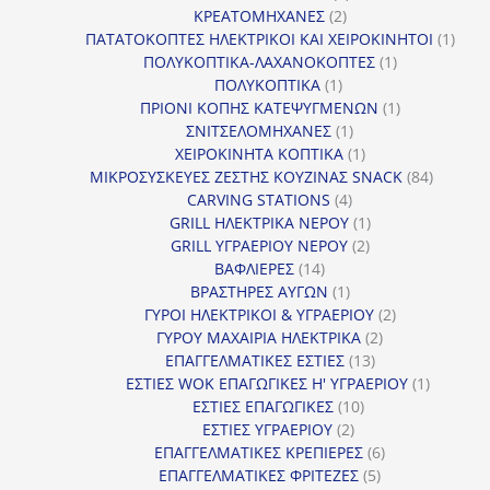
2
προϊόν
ΚΡΕΑΤΟΜΗΧΑΝΕΣ
2
προϊόντα
1
ΠΑΤΑΤΟΚΟΠΤΕΣ ΗΛΕΚΤΡΙΚΟΙ ΚΑΙ ΧΕΙΡΟΚΙΝΗΤΟΙ
1
1
προϊ
ΠΟΛΥΚΟΠΤΙΚΑ-ΛΑΧΑΝΟΚΟΠΤΕΣ
1
1
προϊόν
ΠΟΛΥΚΟΠΤΙΚΑ
1
προϊόν
1
ΠΡΙΟΝΙ ΚΟΠΗΣ ΚΑΤΕΨΥΓΜΕΝΩΝ
1
1
προϊόν
ΣΝΙΤΣΕΛΟΜΗΧΑΝΕΣ
1
προϊόν
1
ΧΕΙΡΟΚΙΝΗΤΑ ΚΟΠΤΙΚΑ
1
προϊόν
84
ΜΙΚΡΟΣΥΣΚΕΥΕΣ ΖΕΣΤΗΣ ΚΟΥΖΙΝΑΣ SNACK
84
4
προϊόντ
CARVING STATIONS
4
προϊόντα
1
GRILL ΗΛΕΚΤΡΙΚΑ ΝΕΡΟΥ
1
2
προϊόν
GRILL ΥΓΡΑΕΡΙΟΥ ΝΕΡΟΥ
2
14
προϊόντα
ΒΑΦΛΙΕΡΕΣ
14
προϊόντα
1
ΒΡΑΣΤΗΡΕΣ ΑΥΓΩΝ
1
προϊόν
2
ΓΥΡΟΙ ΗΛΕΚΤΡΙΚΟΙ & ΥΓΡΑΕΡΙΟΥ
2
2
προϊόντα
ΓΥΡΟΥ ΜΑΧΑΙΡΙΑ ΗΛΕΚΤΡΙΚΑ
2
13
προϊόντα
ΕΠΑΓΓΕΛΜΑΤΙΚΕΣ ΕΣΤΙΕΣ
13
προϊόντα
1
ΕΣΤΙΕΣ WOK ΕΠΑΓΩΓΙΚΕΣ Η' ΥΓΡΑΕΡΙΟΥ
1
10
προϊόν
ΕΣΤΙΕΣ ΕΠΑΓΩΓΙΚΕΣ
10
2
προϊόντα
ΕΣΤΙΕΣ ΥΓΡΑΕΡΙΟΥ
2
προϊόντα
6
ΕΠΑΓΓΕΛΜΑΤΙΚΕΣ ΚΡΕΠΙΕΡΕΣ
6
5
προϊόντα
ΕΠΑΓΓΕΛΜΑΤΙΚΕΣ ΦΡΙΤΕΖΕΣ
5