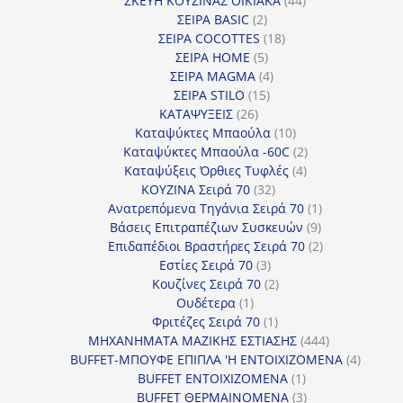
ΣΚΕΥΗ ΚΟΥΖΙΝΑΣ ΟΙΚΙΑΚΑ
44
2
προϊόντα
ΣΕΙΡΑ BASIC
2
προϊόντα
18
ΣΕΙΡΑ COCOTTES
18
5
προϊόντα
ΣΕΙΡΑ HOME
5
προϊόντα
4
ΣΕΙΡΑ MAGMA
4
15
προϊόντα
ΣΕΙΡΑ STILO
15
26
προϊόντα
ΚΑΤΑΨΥΞΕΙΣ
26
προϊόντα
10
Καταψύκτες Μπαούλα
10
προϊόντα
2
Καταψύκτες Μπαούλα -60C
2
4
προϊόντα
Καταψύξεις Όρθιες Τυφλές
4
32
προϊόντα
ΚΟΥΖΙΝΑ Σειρά 70
32
προϊόντα
1
Ανατρεπόμενα Τηγάνια Σειρά 70
1
9
προϊόν
Βάσεις Επιτραπέζιων Συσκευών
9
προϊόντα
2
Επιδαπέδιοι Βραστήρες Σειρά 70
2
3
προϊόντα
Εστίες Σειρά 70
3
προϊόντα
2
Κουζίνες Σειρά 70
2
1
προϊόντα
Ουδέτερα
1
προϊόν
1
Φριτέζες Σειρά 70
1
προϊόν
444
ΜΗΧΑΝΗΜΑΤΑ ΜΑΖΙΚΗΣ ΕΣΤΙΑΣΗΣ
444
προϊόντα
4
BUFFET-ΜΠΟΥΦΕ ΕΠΙΠΛΑ 'Η ΕΝΤΟΙΧΙΖΟΜΕΝΑ
4
1
προϊόν
BUFFET ΕΝΤΟΙΧΙΖΟΜΕΝΑ
1
προϊόν
3
BUFFET ΘΕΡΜΑΙΝΟΜΕΝΑ
3