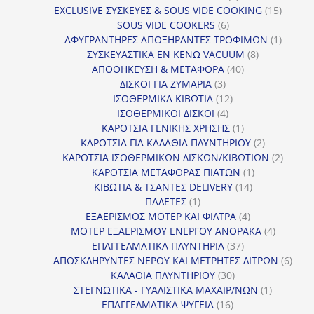
προϊόντα
15
EXCLUSIVE ΣΥΣΚΕΥΕΣ & SOUS VIDE COOKING
15
6
προϊόν
SOUS VIDE COOKERS
6
προϊόντα
1
ΑΦΥΓΡΑΝΤΗΡΕΣ ΑΠΟΞΗΡΑΝΤΕΣ ΤΡΟΦΙΜΩΝ
1
8
προϊόν
ΣΥΣΚΕΥΑΣΤΙΚΑ ΕΝ ΚΕΝΩ VACUUM
8
40
προϊόντα
ΑΠΟΘΗΚΕΥΣΗ & ΜΕΤΑΦΟΡΑ
40
3
προϊόντα
ΔΙΣΚΟΙ ΓΙΑ ΖΥΜΑΡΙΑ
3
προϊόντα
12
ΙΣΟΘΕΡΜΙΚΑ ΚΙΒΩΤΙΑ
12
4
προϊόντα
ΙΣΟΘΕΡΜΙΚΟΙ ΔΙΣΚΟΙ
4
προϊόντα
1
ΚΑΡΟΤΣΙΑ ΓΕΝΙΚΗΣ ΧΡΗΣΗΣ
1
προϊόν
2
ΚΑΡΟΤΣΙΑ ΓΙΑ ΚΑΛΑΘΙΑ ΠΛΥΝΤΗΡΙΟΥ
2
προϊόντα
2
ΚΑΡΟΤΣΙΑ ΙΣΟΘΕΡΜΙΚΩΝ ΔΙΣΚΩΝ/ΚΙΒΩΤΙΩΝ
2
1
προϊόν
ΚΑΡΟΤΣΙΑ ΜΕΤΑΦΟΡΑΣ ΠΙΑΤΩΝ
1
14
προϊόν
ΚΙΒΩΤΙΑ & ΤΣΑΝΤΕΣ DELIVERY
14
1
προϊόντα
ΠΑΛΕΤΕΣ
1
προϊόν
4
ΕΞΑΕΡΙΣΜΟΣ ΜΟΤΕΡ ΚΑΙ ΦΙΛΤΡΑ
4
προϊόντα
4
ΜΟΤΕΡ ΕΞΑΕΡΙΣΜΟΥ ΕΝΕΡΓΟΥ ΑΝΘΡΑΚΑ
4
37
προϊόντ
ΕΠΑΓΓΕΛΜΑΤΙΚΑ ΠΛΥΝΤΗΡΙΑ
37
προϊόντα
6
ΑΠΟΣΚΛΗΡΥΝΤΕΣ ΝΕΡΟΥ ΚΑΙ ΜΕΤΡΗΤΕΣ ΛΙΤΡΩΝ
6
30
προϊ
ΚΑΛΑΘΙΑ ΠΛΥΝΤΗΡΙΟΥ
30
προϊόντα
1
ΣΤΕΓΝΩΤΙΚΑ - ΓΥΑΛΙΣΤΙΚΑ ΜΑΧΑΙΡ/ΝΩΝ
1
16
προϊόν
ΕΠΑΓΓΕΛΜΑΤΙΚΑ ΨΥΓΕΙΑ
16