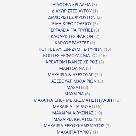
3
προϊόντα
ΔΙΑΦΟΡΑ ΕΡΓΑΛΕΙΑ
3
προϊόντα
1
ΔΙΑΧΩΡΙΣΤΕΣ ΑΥΓΟΥ
1
προϊόν
2
ΔΙΑΧΩΡΙΣΤΕΣ ΦΡΟΥΤΩΝ
2
3
προϊόντα
ΕΙΔΗ ΚΡΕΟΠΩΛΕΙΟΥ
3
προϊόντα
8
ΕΡΓΑΛΕΙΑ ΓΙΑ ΤΡΥΠΕΣ
8
προϊόντα
2
ΚΑΘΑΡΙΣΤΕΣ ΨΑΡΙΩΝ
2
1
προϊόντα
ΚΑΡΥΟΘΡΑΥΣΤΕΣ
1
προϊόν
15
ΚΟΠΤΕΣ ΑΥΓΩΝ-ΖΥΜΗΣ-ΤΥΡΙΩΝ
15
16
προϊόντα
ΚΟΠΤΕΣ ΞΕΦΛΟΥΔΙΣΜΑΤΟΣ
16
2
προϊόντα
ΚΡΕΑΤΟΜΗΧΑΝΕΣ ΧΕΙΡΟΣ
2
5
προϊόντα
ΜΑΝΤΟΛΙΝΑ
5
προϊόντα
72
ΜΑΧΑΙΡΙΑ & ΑΞΕΣΟΥΑΡ
72
προϊόντα
3
ΑΞΕΣΟΥΑΡ ΜΑΧΑΙΡΙΩΝ
3
3
προϊόντα
ΜΑΣΑΤΙ
3
προϊόντα
6
ΜΑΧΑΙΡΙΑ
6
προϊόντα
13
ΜΑΧΑΙΡΙΑ CHEF ΜΕ ΧΡΩΜΑΤΙΣΤΗ ΛΑΒΗ
13
16
προϊόντ
ΜΑΧΑΙΡΙΑ ΓΙΑ SUSHI
16
προϊόντα
10
ΜΑΧΑΙΡΙΑ ΚΟΥΖΙΝΑΣ
10
10
προϊόντα
ΜΑΧΑΙΡΙΑ ΚΡΕΑΤΟΣ
10
προϊόντα
7
ΜΑΧΑΙΡΙΑ ΞΕΚΟΚΚΑΛΙΣΜΑΤΟΣ
7
1
προϊόντα
ΜΑΧΑΙΡΙΑ ΤΥΡΙΟΥ
1