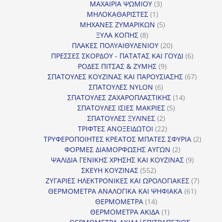
προϊόν
3
ΜΑΧΑΙΡΙΑ ΨΩΜΙΟΥ
3
1
προϊόντα
ΜΗΛΟΚΑΘΑΡΙΣΤΕΣ
1
προϊόν
5
ΜΗΧΑΝΕΣ ΖΥΜΑΡΙΚΩΝ
5
8
προϊόντα
ΞΥΛΑ ΚΟΠΗΣ
8
προϊόντα
20
ΠΛΑΚΕΣ ΠΟΛΥΑΙΘΥΛΕΝΙΟΥ
20
προϊόντα
6
ΠΡΕΣΣΕΣ ΣΚΟΡΔΟΥ - ΠΑΤΑΤΑΣ ΚΑΙ ΓΟΥΔΙ
6
9
προϊόντα
ΡΟΔΕΣ ΠΙΤΣΑΣ & ΖΥΜΗΣ
9
προϊόντα
67
ΣΠΑΤΟΥΛΕΣ ΚΟΥΖΙΝΑΣ ΚΑΙ ΠΑΡΟΥΣΙΑΣΗΣ
67
6
προϊόντ
ΣΠΑΤΟΥΛΕΣ NYLON
6
προϊόντα
14
ΣΠΑΤΟΥΛΕΣ ΖΑΧΑΡΟΠΛΑΣΤΙΚΗΣ
14
5
προϊόντα
ΣΠΑΤΟΥΛΕΣ ΙΣΙΕΣ ΜΑΚΡΙΕΣ
5
2
προϊόντα
ΣΠΑΤΟΥΛΕΣ ΞΥΛΙΝΕΣ
2
προϊόντα
22
ΤΡΙΦΤΕΣ ΑΝΟΞΕΙΔΩΤΟΙ
22
προϊόντα
2
ΤΡΥΦΕΡΟΠΟΙΗΤΕΣ ΚΡΕΑΤΟΣ ΜΠΑΤΕΣ ΣΦΥΡΙΑ
2
2
προϊόν
ΦΟΡΜΕΣ ΔΙΑΜΟΡΦΩΣΗΣ ΑΥΓΩΝ
2
προϊόντα
9
ΨΑΛΙΔΙΑ ΓΕΝΙΚΗΣ ΧΡΗΣΗΣ ΚΑΙ ΚΟΥΖΙΝΑΣ
9
552
προϊόντα
ΣΚΕΥΗ ΚΟΥΖΙΝΑΣ
552
προϊόντα
7
ΖΥΓΑΡΙΕΣ ΗΛΕΚΤΡΟΝΙΚΕΣ ΚΑΙ ΩΡΟΛΟΓΙΑΚΕΣ
7
61
προϊόν
ΘΕΡΜΟΜΕΤΡΑ ΑΝΑΛΟΓΙΚΑ ΚΑΙ ΨΗΦΙΑΚΑ
61
14
προϊόντ
ΘΕΡΜΟΜΕΤΡΑ
14
προϊόντα
1
ΘΕΡΜΟΜΕΤΡΑ ΑΚΙΔΑ
1
προϊόν