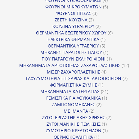
ΦΟΥΡΝΟΙ ΚΥΚΛΟΘΕΡΜΙΚΟΙ
4
προϊόντα
5
ΦΟΥΡΝΟΙ ΜΙΚΡΟΚΥΜΑΤΩΝ
5
3
προϊόντα
ΦΟΥΡΝΟΙ ΠΙΤΣΑΣ
3
2
προϊόντα
ΖΕΣΤΗ ΚΟΥΖΙΝΑ
2
προϊόντα
2
ΚΟΥΖΙΝΑ ΥΓΡΑΕΡΙΟΥ
2
προϊόντα
6
ΘΕΡΜΑΝΤΙΚΑ ΕΞΩΤΕΡΙΚΟΥ ΧΩΡΟΥ
6
1
προϊόντα
ΗΛΕΚΤΡΙΚΑ ΘΕΡΜΑΝΤΙΚΑ
1
5
προϊόν
ΘΕΡΜΑΝΤΙΚΑ ΥΓΡΑΕΡΙΟΥ
5
προϊόντα
1
ΜΗΧΑΝΕΣ ΠΑΡΑΓΩΓΗΣ ΠΑΓΟΥ
1
προϊόν
1
ΠΟΥ ΠΑΡΑΓΟΥΝ ΣΚΛΗΡΟ ΧΙΟΝΙ
1
προϊόν
12
ΜΗΧΑΝΗΜΑΤΑ ΑΡΤΟΠΟΙΕΙΑΣ-ΖΑΧΑΡΟΠΛΑΣΤΙΚΗΣ
12
4
προϊ
ΜΙΞΕΡ ΖΑΧΑΡΟΠΛΑΣΤΙΚΗΣ
4
προϊόντα
7
ΤΑΧΥΖΥΜΩΤΗΡΙΑ ΠΙΤΣΑΡΙΑΣ ΚΑΙ ΑΡΤΟΠΟΙΕΙΩΝ
7
1
προϊό
ΦΟΡΜΑΡΙΣΤΙΚΑ ΖΥΜΗΣ
1
προϊόν
21
ΜΗΧΑΝΗΜΑΤΑ ΚΑΤΕΡΓΑΣΙΑΣ
21
1
προϊόντα
ΓΕΜΙΣΤΙΚΑ ΓΙΑ ΛΟΥΚΑΝΙΚΑ
1
2
προϊόν
ΖΑΜΠΟΝΟΜΗΧΑΝΕΣ
2
2
προϊόντα
ΜΕ ΙΜΑΝΤΑ
2
προϊόντα
7
ΖΥΓΟΙ ΕΡΓΑΣΤΗΡΙΑΚΗΣ ΧΡΗΣΗΣ
7
1
προϊόντα
ΖΥΓΟΙ ΛΙΑΝΙΚΗΣ ΠΩΛΗΣΗΣ
1
προϊόν
1
ΖΥΜΩΤΗΡΙΟ ΚΡΕΑΤΟΕΙΔΩΝ
1
1
προϊόν
ΘΕΡΜΟΚΟΛΛΗΤΙΚΆ
1