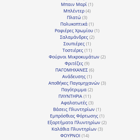
προϊόντα
1
Μπαιν Μαρί
1
4
προϊόν
Μπλέντερ
4
3
προϊόντα
Πλατώ
3
προϊόντα
1
Πολυκοπτικά
1
προϊόν
1
Ραφιέρες Χρωμίου
1
2
προϊόν
Σαλαμάνδρες
2
1
προϊόντα
Σουπιέρες
1
προϊόν
11
Τοστιέρες
11
προϊόντα
2
Φούρνοι Μικροκυμάτων
2
9
προϊόντα
Φριτέζες
9
προϊόντα
6
ΠΑΓΟΜΗΧΑΝΕΣ
6
1
προϊόντα
Ανάδευσης
1
προϊόν
3
Αποθήκες Παγομηχανών
3
2
προϊόντα
Παγότριμμα
2
11
προϊόντα
ΠΛΥΝΤΗΡΙΑ
11
προϊόντα
3
Αφαλατωτές
3
προϊόντα
1
Βάσεις Πλυντηρίων
1
προϊόν
1
Εμπρόσθιας Φόρτωσης
1
προϊόν
2
Εξαρτήματα Πλυντηρίων
2
3
προϊόντα
Καλάθια Πλυντηρίων
3
14
προϊόντα
ΦΟΥΡΝΟΙ
14