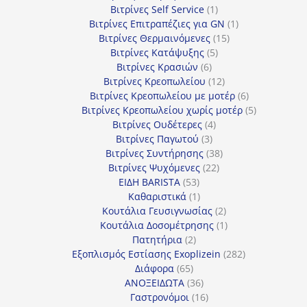
1
προϊόν
Βιτρίνες Self Service
1
προϊόν
1
Βιτρίνες Επιτραπέζιες για GN
1
15
προϊόν
Βιτρίνες Θερμαινόμενες
15
5
προϊόντα
Βιτρίνες Κατάψυξης
5
6
προϊόντα
Βιτρίνες Κρασιών
6
προϊόντα
12
Βιτρίνες Κρεοπωλείου
12
προϊόντα
6
Βιτρίνες Κρεοπωλείου με μοτέρ
6
προϊόντα
5
Βιτρίνες Κρεοπωλείου χωρίς μοτέρ
5
4
προϊόντα
Βιτρίνες Ουδέτερες
4
3
προϊόντα
Βιτρίνες Παγωτού
3
προϊόντα
38
Βιτρίνες Συντήρησης
38
22
προϊόντα
Βιτρίνες Ψυχόμενες
22
53
προϊόντα
ΕΙΔΗ BARISTA
53
προϊόντα
1
Καθαριστικά
1
προϊόν
2
Κουτάλια Γευσιγνωσίας
2
προϊόντα
1
Κουτάλια Δοσομέτρησης
1
2
προϊόν
Πατητήρια
2
προϊόντα
282
Εξοπλισμός Εστίασης Exoplizein
282
65
προϊόντα
Διάφορα
65
προϊόντα
36
ΑΝΟΞΕΙΔΩΤΑ
36
προϊόντα
16
Γαστρονόμοι
16