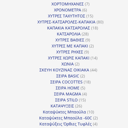
7
προϊόντα
ΧΟΡΤΟΜΗΧΑΝΕΣ
7
6
προϊόντα
ΧΡΟΝΟΜΕΤΡΑ
6
προϊόντα
15
ΧΥΤΡΕΣ ΤΑΧΥΤΗΤΟΣ
15
προϊόντα
80
ΧΥΤΡΕΣ-ΚΑΤΣΑΡΟΛΕΣ-ΚΑΠΑΚΙΑ
80
18
προϊόντα
ΚΑΠΑΚΙΑ ΚΑΤΣΑΡΟΛΑΣ
18
28
προϊόντα
ΚΑΤΣΑΡΟΛΙΑ
28
προϊόντα
9
ΧΥΤΡΕΣ ΒΑΘΙΕΣ
9
προϊόντα
2
ΧΥΤΡΕΣ ΜΕ ΚΑΠΑΚΙ
2
9
προϊόντα
ΧΥΤΡΕΣ ΡΗΧΕΣ
9
προϊόντα
14
ΧΥΤΡΕΣ ΧΩΡΙΣ ΚΑΠΑΚΙ
14
2
προϊόντα
ΧΩΝΙΑ
2
προϊόντα
44
ΣΚΕΥΗ ΚΟΥΖΙΝΑΣ ΟΙΚΙΑΚΑ
44
2
προϊόντα
ΣΕΙΡΑ BASIC
2
προϊόντα
18
ΣΕΙΡΑ COCOTTES
18
5
προϊόντα
ΣΕΙΡΑ HOME
5
προϊόντα
4
ΣΕΙΡΑ MAGMA
4
15
προϊόντα
ΣΕΙΡΑ STILO
15
26
προϊόντα
ΚΑΤΑΨΥΞΕΙΣ
26
προϊόντα
10
Καταψύκτες Μπαούλα
10
προϊόντα
2
Καταψύκτες Μπαούλα -60C
2
4
προϊόντα
Καταψύξεις Όρθιες Τυφλές
4