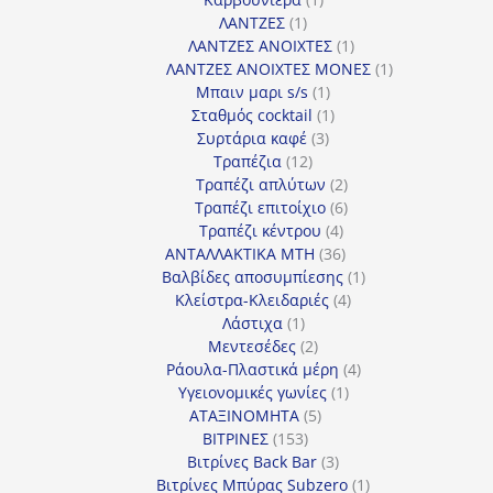
1
προϊόν
ΛΑΝΤΖΕΣ
1
προϊόν
1
ΛΑΝΤΖΕΣ ΑΝΟΙΧΤΕΣ
1
προϊόν
1
ΛΑΝΤΖΕΣ ΑΝΟΙΧΤΕΣ ΜΟΝΕΣ
1
1
προϊόν
Μπαιν μαρι s/s
1
προϊόν
1
Σταθμός cocktail
1
3
προϊόν
Συρτάρια καφέ
3
12
προϊόντα
Τραπέζια
12
προϊόντα
2
Τραπέζι απλύτων
2
προϊόντα
6
Τραπέζι επιτοίχιο
6
4
προϊόντα
Τραπέζι κέντρου
4
προϊόντα
36
ΑΝΤΑΛΛΑΚΤΙΚΑ MTH
36
προϊόντα
1
Βαλβίδες αποσυμπίεσης
1
4
προϊόν
Κλείστρα-Κλειδαριές
4
1
προϊόντα
Λάστιχα
1
προϊόν
2
Μεντεσέδες
2
προϊόντα
4
Ράουλα-Πλαστικά μέρη
4
1
προϊόντα
Υγειονομικές γωνίες
1
5
προϊόν
ΑΤΑΞΙΝΟΜΗΤΑ
5
153
προϊόντα
ΒΙΤΡΙΝΕΣ
153
προϊόντα
3
Βιτρίνες Back Bar
3
προϊόντα
1
Βιτρίνες Mπύρας Subzero
1