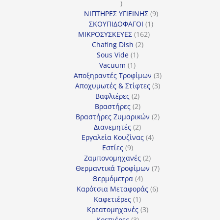
1
προϊόν
9
ΝΙΠΤΗΡΕΣ ΥΓΙΕΙΝΗΣ
9
1
προϊόντα
ΣΚΟΥΠΙΔΟΦΑΓΟΙ
1
162
προϊόν
ΜΙΚΡΟΣΥΣΚΕΥΕΣ
162
2
προϊόντα
Chafing Dish
2
1
προϊόντα
Sous Vide
1
1
προϊόν
Vacuum
1
προϊόν
3
Αποξηραντές Τροφίμων
3
3
προϊόντα
Αποχυμωτές & Στίφτες
3
2
προϊόντα
Βαφλιέρες
2
προϊόντα
2
Βραστήρες
2
προϊόντα
2
Βραστήρες Ζυμαρικών
2
2
προϊόντα
Διανεμητές
2
προϊόντα
4
Εργαλεία Κουζίνας
4
9
προϊόντα
Εστίες
9
προϊόντα
2
Ζαμπονομηχανές
2
προϊόντα
7
Θερμαντικά Τροφίμων
7
4
προϊόντα
Θερμόμετρα
4
προϊόντα
6
Καρότσια Μεταφοράς
6
1
προϊόντα
Καφετιέρες
1
προϊόν
3
Κρεατομηχανές
3
3
προϊόντα
Κρεπιέρες
3