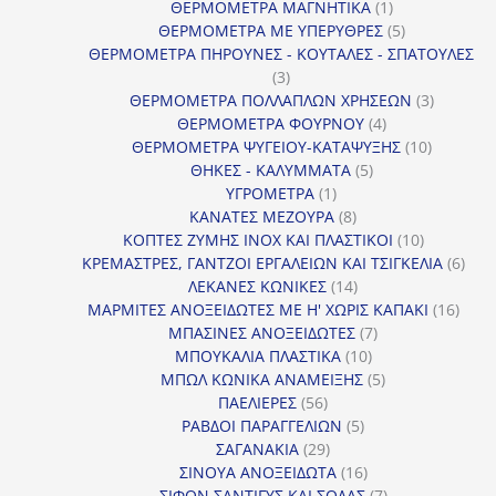
1
προϊόν
ΘΕΡΜΟΜΕΤΡΑ ΜΑΓΝΗΤΙΚΑ
1
προϊόν
5
ΘΕΡΜΟΜΕΤΡΑ ΜΕ ΥΠΕΡΥΘΡΕΣ
5
προϊόντα
ΘΕΡΜΟΜΕΤΡΑ ΠΗΡΟΥΝΕΣ - ΚΟΥΤΑΛΕΣ - ΣΠΑΤΟΥΛΕΣ
3
3
προϊόντα
3
ΘΕΡΜΟΜΕΤΡΑ ΠΟΛΛΑΠΛΩΝ ΧΡΗΣΕΩΝ
3
4
προϊόντ
ΘΕΡΜΟΜΕΤΡΑ ΦΟΥΡΝΟΥ
4
προϊόντα
10
ΘΕΡΜΟΜΕΤΡΑ ΨΥΓΕΙΟΥ-ΚΑΤΑΨΥΞΗΣ
10
5
προϊόντα
ΘΗΚΕΣ - ΚΑΛΥΜΜΑΤΑ
5
1
προϊόντα
ΥΓΡΟΜΕΤΡΑ
1
προϊόν
8
ΚΑΝΑΤΕΣ ΜΕΖΟΥΡΑ
8
προϊόντα
10
ΚΟΠΤΕΣ ΖΥΜΗΣ INOX ΚΑΙ ΠΛΑΣΤΙΚΟΙ
10
προϊόντα
6
ΚΡΕΜΑΣΤΡΕΣ, ΓΑΝΤΖΟΙ ΕΡΓΑΛΕΙΩΝ ΚΑΙ ΤΣΙΓΚΕΛΙΑ
6
14
προϊ
ΛΕΚΑΝΕΣ ΚΩΝΙΚΕΣ
14
προϊόντα
16
ΜΑΡΜΙΤΕΣ ΑΝΟΞΕΙΔΩΤΕΣ ΜΕ Η' ΧΩΡΙΣ ΚΑΠΑΚΙ
16
7
προϊ
ΜΠΑΣΙΝΕΣ ΑΝΟΞΕΙΔΩΤΕΣ
7
10
προϊόντα
ΜΠΟΥΚΑΛΙΑ ΠΛΑΣΤΙΚΑ
10
προϊόντα
5
ΜΠΩΛ ΚΩΝΙΚΑ ΑΝΑΜΕΙΞΗΣ
5
56
προϊόντα
ΠΑΕΛΙΕΡΕΣ
56
προϊόντα
5
ΡΑΒΔΟΙ ΠΑΡΑΓΓΕΛΙΩΝ
5
29
προϊόντα
ΣΑΓΑΝΑΚΙΑ
29
προϊόντα
16
ΣΙΝΟΥΑ ΑΝΟΞΕΙΔΩΤΑ
16
προϊόντα
7
ΣΙΦΟΝ ΣΑΝΤΙΓΥΣ ΚΑΙ ΣΟΔΑΣ
7