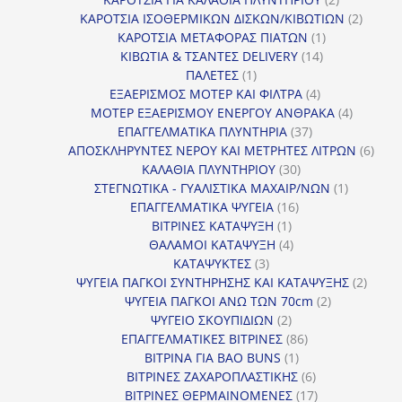
προϊόντα
2
ΚΑΡΟΤΣΙΑ ΙΣΟΘΕΡΜΙΚΩΝ ΔΙΣΚΩΝ/ΚΙΒΩΤΙΩΝ
2
1
προϊόν
ΚΑΡΟΤΣΙΑ ΜΕΤΑΦΟΡΑΣ ΠΙΑΤΩΝ
1
14
προϊόν
ΚΙΒΩΤΙΑ & ΤΣΑΝΤΕΣ DELIVERY
14
1
προϊόντα
ΠΑΛΕΤΕΣ
1
προϊόν
4
ΕΞΑΕΡΙΣΜΟΣ ΜΟΤΕΡ ΚΑΙ ΦΙΛΤΡΑ
4
προϊόντα
4
ΜΟΤΕΡ ΕΞΑΕΡΙΣΜΟΥ ΕΝΕΡΓΟΥ ΑΝΘΡΑΚΑ
4
37
προϊόντ
ΕΠΑΓΓΕΛΜΑΤΙΚΑ ΠΛΥΝΤΗΡΙΑ
37
προϊόντα
6
ΑΠΟΣΚΛΗΡΥΝΤΕΣ ΝΕΡΟΥ ΚΑΙ ΜΕΤΡΗΤΕΣ ΛΙΤΡΩΝ
6
30
προϊ
ΚΑΛΑΘΙΑ ΠΛΥΝΤΗΡΙΟΥ
30
προϊόντα
1
ΣΤΕΓΝΩΤΙΚΑ - ΓΥΑΛΙΣΤΙΚΑ ΜΑΧΑΙΡ/ΝΩΝ
1
16
προϊόν
ΕΠΑΓΓΕΛΜΑΤΙΚΑ ΨΥΓΕΙΑ
16
1
προϊόντα
ΒΙΤΡΙΝΕΣ ΚΑΤΑΨΥΞΗ
1
προϊόν
4
ΘΑΛΑΜΟΙ ΚΑΤΑΨΥΞΗ
4
3
προϊόντα
ΚΑΤΑΨΥΚΤΕΣ
3
προϊόντα
2
ΨΥΓΕΙΑ ΠΑΓΚΟΙ ΣΥΝΤΗΡΗΣΗΣ ΚΑΙ ΚΑΤΑΨΥΞΗΣ
2
2
προϊό
ΨΥΓΕΙΑ ΠΑΓΚΟΙ ΑΝΩ ΤΩΝ 70cm
2
2
προϊόντα
ΨΥΓΕΙΟ ΣΚΟΥΠΙΔΙΩΝ
2
προϊόντα
86
ΕΠΑΓΓΕΛΜΑΤΙΚΕΣ ΒΙΤΡΙΝΕΣ
86
1
προϊόντα
ΒΙΤΡΙΝΑ ΓΙΑ BAO BUNS
1
προϊόν
6
ΒΙΤΡΙΝΕΣ ΖΑΧΑΡΟΠΛΑΣΤΙΚΗΣ
6
προϊόντα
17
ΒΙΤΡΙΝΕΣ ΘΕΡΜΑΙΝΟΜΕΝΕΣ
17