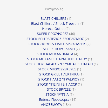
ο
ρ
Κατηγορίες
ί
1
BLAST CHILLERS
1
α
προϊόν
1
Blast Chillers / Shock Freezers
1
2
προϊόν
Horeca Outlet
2
προϊόντα
46
SUPER ΠΡΟΣΦΟΡΕΣ
46
προϊόντα
2
STOCK ΕΠΙΤΡΑΠΕΖΙΟΣ ΕΞΟΠΛΙΣΜΟΣ
2
προϊόντα
2
STOCK ΣΚΕΥΗ & ΕΙΔΗ ΠΑΡΟΥΣΙΑΣΗΣ
2
2
προϊόντα
STOCK ΠΟΡΣΕΛΑΝΗ
2
4
προϊόντα
STOCK ΜΗΧΑΝΗΜΑΤΑ
4
προϊόντα
1
STOCK ΜΗΧΑΝΕΣ ΠΑΡΑΓΩΓΗΣ ΠΑΓΟΥ
1
προϊόν
1
STOCK ΠΟΥ ΠΑΡΑΓΟΥΝ ΣΥΜΠΑΓΕΣ ΠΑΓΑΚΙ
1
1
προϊόν
STOCK ΜΙΚΡΟΣΥΣΚΕΥΕΣ
1
προϊόν
1
STOCK GRILL ΗΛΕΚΤΡΙΚΑ
1
προϊόν
1
STOCK ΠΛΑΤΩ ΥΓΡΑΕΡΙΟΥ
1
1
προϊόν
STOCK ΥΓΙΕΙΝΗ & HACCP
1
1
προϊόν
STOCK ΒΡΥΣΕΣ
1
1
προϊόν
STOCK ΨΥΓΕΙΑ
1
προϊόν
14
Ειδικές Προσφορές
14
134
προϊόντα
ΑΝΟΞΕΙΔΩΤΑ
134