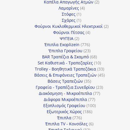
προϊόντα
2
Καπέλα Απαγωγής Ατμών
2
4
προϊόντα
Λαμαρίνες
4
1
προϊόντα
Στόφες
1
προϊόν
1
Σχάρες
1
προϊόν
2
Φούρνοι Κυκλοθερμικοί Ηλεκτρικοί
2
4
προϊόντα
Φούρνοι Πίτσας
4
2
προϊόντα
ΨΥΓΕΙΑ
2
προϊόντα
776
Έπιπλα Exoplizein
776
προϊόντα
23
'Επιπλα Γραφείου
23
προϊόντα
68
BAR Τραπέζια & Σκαμπό
68
προϊόντα
10
Set Καθιστικά - Τραπεζαρίες
10
προϊόντα
33
Trolley - Βοηθητικά Τραπεζάκια
33
προϊόντα
45
Βάσεις & Επιφάνειες Τραπεζιών
45
35
προϊόντα
Βάσεις Τραπεζιών
35
προϊόντα
23
Γραφεία - Τραπέζια Συνεδρίου
23
77
προϊόντα
Διακόσμηση - Μικροέπιπλα
77
77
προϊόντα
Διάφορα Μικροέπιπλα
77
προϊόντα
100
Εξοπλισμός Γραφείου
100
186
προϊόντα
Εξωτερικός Χώρος
186
776
προϊόντα
Έπιπλα
776
προϊόντα
6
Έπιπλα TV - Κονσόλες
6
32
προϊόντα
Έπιπλα Σαλονιού
32