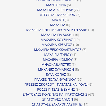
5
προϊόντα
ΜΑΝΤΟΛΙΝΑ
5
προϊόντα
72
ΜΑΧΑΙΡΙΑ & ΑΞΕΣΟΥΑΡ
72
προϊόντα
3
ΑΞΕΣΟΥΑΡ ΜΑΧΑΙΡΙΩΝ
3
3
προϊόντα
ΜΑΣΑΤΙ
3
προϊόντα
6
ΜΑΧΑΙΡΙΑ
6
προϊόντα
13
ΜΑΧΑΙΡΙΑ CHEF ΜΕ ΧΡΩΜΑΤΙΣΤΗ ΛΑΒΗ
13
16
προϊόντ
ΜΑΧΑΙΡΙΑ ΓΙΑ SUSHI
16
προϊόντα
10
ΜΑΧΑΙΡΙΑ ΚΟΥΖΙΝΑΣ
10
10
προϊόντα
ΜΑΧΑΙΡΙΑ ΚΡΕΑΤΟΣ
10
προϊόντα
7
ΜΑΧΑΙΡΙΑ ΞΕΚΟΚΚΑΛΙΣΜΑΤΟΣ
7
1
προϊόντα
ΜΑΧΑΙΡΙΑ ΤΥΡΙΟΥ
1
προϊόν
3
ΜΑΧΑΙΡΙΑ ΨΩΜΙΟΥ
3
1
προϊόντα
ΜΗΛΟΚΑΘΑΡΙΣΤΕΣ
1
προϊόν
5
ΜΗΧΑΝΕΣ ΖΥΜΑΡΙΚΩΝ
5
8
προϊόντα
ΞΥΛΑ ΚΟΠΗΣ
8
προϊόντα
20
ΠΛΑΚΕΣ ΠΟΛΥΑΙΘΥΛΕΝΙΟΥ
20
προϊόντα
6
ΠΡΕΣΣΕΣ ΣΚΟΡΔΟΥ - ΠΑΤΑΤΑΣ ΚΑΙ ΓΟΥΔΙ
6
9
προϊόντα
ΡΟΔΕΣ ΠΙΤΣΑΣ & ΖΥΜΗΣ
9
προϊόντα
67
ΣΠΑΤΟΥΛΕΣ ΚΟΥΖΙΝΑΣ ΚΑΙ ΠΑΡΟΥΣΙΑΣΗΣ
67
6
προϊόντ
ΣΠΑΤΟΥΛΕΣ NYLON
6
προϊόντα
14
ΣΠΑΤΟΥΛΕΣ ΖΑΧΑΡΟΠΛΑΣΤΙΚΗΣ
14