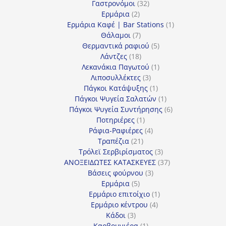
προϊόντα
32
Γαστρονόμοι
32
2
προϊόντα
Ερμάρια
2
προϊόντα
1
Ερμάρια Καφέ | Bar Stations
1
7
προϊόν
Θάλαμοι
7
προϊόντα
5
Θερμαντικά ραφιού
5
18
προϊόντα
Λάντζες
18
προϊόντα
1
Λεκανάκια Παγωτού
1
3
προϊόν
Λιποσυλλέκτες
3
προϊόντα
1
Πάγκοι Κατάψυξης
1
προϊόν
1
Πάγκοι Ψυγεία Σαλατών
1
προϊόν
6
Πάγκοι Ψυγεία Συντήρησης
6
1
προϊόντα
Ποτηριέρες
1
προϊόν
4
Ράφια-Ραφιέρες
4
21
προϊόντα
Τραπέζια
21
προϊόντα
3
Τρόλεϊ Σερβιρίσματος
3
προϊόντα
37
ΑΝΟΞΕΙΔΩΤΕΣ ΚΑΤΑΣΚΕΥΕΣ
37
3
προϊόντα
Βάσεις φούρνου
3
5
προϊόντα
Ερμάρια
5
προϊόντα
1
Ερμάριο επιτοίχιο
1
4
προϊόν
Ερμάριο κέντρου
4
3
προϊόντα
Κάδοι
3
προϊόντα
1
Καρβουνιέρα
1