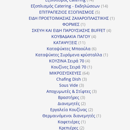
προϊόντα
14
Εξοπλισμός Catering - Εκδηλώσεων
14
5
προϊόντα
ΕΠΙΤΡΑΠΕΖΙΟΣ ΕΞΟΠΛΙΣΜΟΣ
5
προϊόντα
1
ΕΙΔΗ ΠΡΟΕΤΟΙΜΑΣΙΑΣ ΖΑΧΑΡΟΠΛΑΣΤΙΚΗΣ
1
1
προϊόν
ΦΟΡΜΕΣ
1
προϊόν
4
ΣΚΕΥΗ ΚΑΙ ΕΙΔΗ ΠΑΡΟΥΣΙΑΣΗΣ BUFFET
4
4
προϊόντα
ΚΟΥΒΑΔΑΚΙΑ ΠΑΓΟΥ
4
11
προϊόντα
ΚΑΤΑΨΥΞΕΙΣ
11
προϊόντα
6
Καταψύκτες Μπαούλα
6
προϊόντα
1
Καταψύκτες Συρόμενα κρύσταλλα
1
4
προϊόν
ΚΟΥΖΙΝΑ Σειρά 70
4
προϊόντα
1
Κουζίνες Σειρά 70
1
64
προϊόν
ΜΙΚΡΟΣΥΣΚΕΥΕΣ
64
3
προϊόντα
Chafing Dish
3
3
προϊόντα
Sous Vide
3
προϊόντα
3
Αποχυμωτές & Στίφτες
3
3
προϊόντα
Βραστήρες
3
προϊόντα
2
Διανεμητές
2
προϊόντα
2
Εργαλεία Κουζίνας
2
προϊόντα
1
Θερμαινόμενοι διανεμητές
1
1
προϊόν
Καφετιέρες
1
2
προϊόν
Κρεπιέρες
2