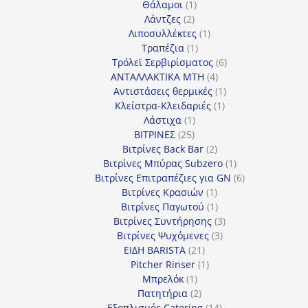
1
προϊόντα
Θάλαμοι
1
2
προϊόν
Λάντζες
2
προϊόντα
1
Λιποσυλλέκτες
1
1
προϊόν
Τραπέζια
1
προϊόν
6
Τρόλεϊ Σερβιρίσματος
6
4
προϊόντα
ΑΝΤΑΛΛΑΚΤΙΚΑ MTH
4
προϊόντα
1
Αντιστάσεις θερμικές
1
1
προϊόν
Κλείστρα-Κλειδαριές
1
1
προϊόν
Λάστιχα
1
25
προϊόν
ΒΙΤΡΙΝΕΣ
25
προϊόντα
2
Βιτρίνες Back Bar
2
προϊόντα
1
Βιτρίνες Mπύρας Subzero
1
προϊόν
6
Βιτρίνες Επιτραπέζιες για GN
6
1
προϊόντα
Βιτρίνες Κρασιών
1
προϊόν
1
Βιτρίνες Παγωτού
1
προϊόν
3
Βιτρίνες Συντήρησης
3
3
προϊόντα
Βιτρίνες Ψυχόμενες
3
21
προϊόντα
ΕΙΔΗ BARISTA
21
προϊόντα
1
Pitcher Rinser
1
1
προϊόν
Μπρελόκ
1
προϊόν
2
Πατητήρια
2
προϊόντα
14
Εξοπλισμός Catering
14