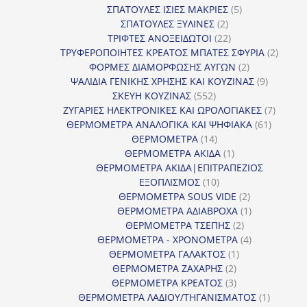
5
προϊόντα
ΣΠΑΤΟΥΛΕΣ ΙΣΙΕΣ ΜΑΚΡΙΕΣ
5
2
προϊόντα
ΣΠΑΤΟΥΛΕΣ ΞΥΛΙΝΕΣ
2
προϊόντα
22
ΤΡΙΦΤΕΣ ΑΝΟΞΕΙΔΩΤΟΙ
22
προϊόντα
2
ΤΡΥΦΕΡΟΠΟΙΗΤΕΣ ΚΡΕΑΤΟΣ ΜΠΑΤΕΣ ΣΦΥΡΙΑ
2
2
προϊόν
ΦΟΡΜΕΣ ΔΙΑΜΟΡΦΩΣΗΣ ΑΥΓΩΝ
2
προϊόντα
9
ΨΑΛΙΔΙΑ ΓΕΝΙΚΗΣ ΧΡΗΣΗΣ ΚΑΙ ΚΟΥΖΙΝΑΣ
9
552
προϊόντα
ΣΚΕΥΗ ΚΟΥΖΙΝΑΣ
552
προϊόντα
7
ΖΥΓΑΡΙΕΣ ΗΛΕΚΤΡΟΝΙΚΕΣ ΚΑΙ ΩΡΟΛΟΓΙΑΚΕΣ
7
61
προϊόν
ΘΕΡΜΟΜΕΤΡΑ ΑΝΑΛΟΓΙΚΑ ΚΑΙ ΨΗΦΙΑΚΑ
61
14
προϊόντ
ΘΕΡΜΟΜΕΤΡΑ
14
προϊόντα
1
ΘΕΡΜΟΜΕΤΡΑ ΑΚΙΔΑ
1
προϊόν
ΘΕΡΜΟΜΕΤΡΑ ΑΚΙΔΑ|ΕΠΙΤΡΑΠΕΖΙΟΣ
10
ΕΞΟΠΛΙΣΜΟΣ
10
προϊόντα
2
ΘΕΡΜΟΜΕΤΡΑ SOUS VIDE
2
προϊόντα
1
ΘΕΡΜΟΜΕΤΡΑ ΑΔΙΑΒΡΟΧΑ
1
2
προϊόν
ΘΕΡΜΟΜΕΤΡΑ ΤΣΕΠΗΣ
2
προϊόντα
4
ΘΕΡΜΟΜΕΤΡΑ - ΧΡΟΝΟΜΕΤΡΑ
4
1
προϊόντα
ΘΕΡΜΟΜΕΤΡΑ ΓΑΛΑΚΤΟΣ
1
2
προϊόν
ΘΕΡΜΟΜΕΤΡΑ ΖΑΧΑΡΗΣ
2
προϊόντα
3
ΘΕΡΜΟΜΕΤΡΑ ΚΡΕΑΤΟΣ
3
προϊόντα
1
ΘΕΡΜΟΜΕΤΡΑ ΛΑΔΙΟΥ/ΤΗΓΑΝΙΣΜΑΤΟΣ
1