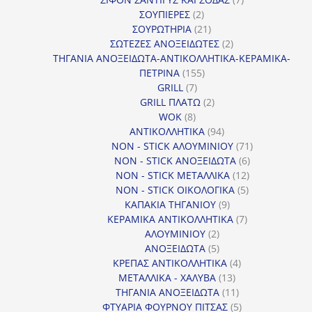
2
προϊόντα
ΣΟΥΠΙΕΡΕΣ
2
προϊόντα
21
ΣΟΥΡΩΤΗΡΙΑ
21
προϊόντα
2
ΣΩΤΕΖΕΣ ΑΝΟΞΕΙΔΩΤΕΣ
2
προϊόντα
ΤΗΓΑΝΙΑ ΑΝΟΞΕΙΔΩΤΑ-ΑΝΤΙΚΟΛΛΗΤΙΚΑ-ΚΕΡΑΜΙΚΑ-
155
ΠΕΤΡΙΝΑ
155
7
προϊόντα
GRILL
7
προϊόντα
2
GRILL ΠΛΑΤΩ
2
8
προϊόντα
WOK
8
προϊόντα
94
ΑΝΤΙΚΟΛΛΗΤΙΚΑ
94
προϊόντα
71
NON - STICK ΑΛΟΥΜΙΝΙΟΥ
71
6
προϊόντα
NON - STICK ΑΝΟΞΕΙΔΩΤΑ
6
12
προϊόντα
NON - STICK ΜΕΤΑΛΛΙΚΑ
12
5
προϊόντα
NON - STICK ΟΙΚΟΛΟΓΙΚΑ
5
9
προϊόντα
ΚΑΠΑΚΙΑ ΤΗΓΑΝΙΟΥ
9
προϊόντα
7
ΚΕΡΑΜΙΚΑ ΑΝΤΙΚΟΛΛΗΤΙΚΑ
7
2
προϊόντα
ΑΛΟΥΜΙΝΙΟΥ
2
προϊόντα
5
ΑΝΟΞΕΙΔΩΤΑ
5
προϊόντα
4
ΚΡΕΠΑΣ ΑΝΤΙΚΟΛΛΗΤΙΚΑ
4
13
προϊόντα
ΜΕΤΑΛΛΙΚΑ - ΧΑΛΥΒΑ
13
προϊόντα
11
ΤΗΓΑΝΙΑ ΑΝΟΞΕΙΔΩΤΑ
11
προϊόντα
5
ΦΤΥΑΡΙΑ ΦΟΥΡΝΟΥ ΠΙΤΣΑΣ
5