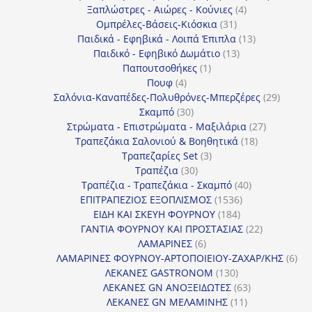
4
προϊό
Ξαπλώστρες - Αιώρες - Κούνιες
4
31
προϊόντα
Ομπρέλες-Βάσεις-Κιόσκια
31
προϊόντα
13
Παιδικά - Εφηβικά - Λοιπά Έπιπλα
13
13
προϊόντα
Παιδικό - Εφηβικό Δωμάτιο
13
1
προϊόντα
Παπουτσοθήκες
1
4
προϊόν
Πουφ
4
προϊόντα
29
Σαλόνια-Καναπέδες-Πολυθρόνες-Μπερζέρες
29
30
προϊόν
Σκαμπό
30
προϊόντα
27
Στρώματα - Επιστρώματα - Μαξιλάρια
27
18
προϊόντα
Τραπεζάκια Σαλονιού & Βοηθητικά
18
3
προϊόντα
Τραπεζαρίες Set
3
30
προϊόντα
Τραπέζια
30
προϊόντα
40
Τραπέζια - Τραπεζάκια - Σκαμπό
40
1536
προϊόντα
ΕΠΙΤΡΑΠΕΖΙΟΣ ΕΞΟΠΛΙΣΜΟΣ
1536
184
προϊόντα
ΕΙΔΗ ΚΑΙ ΣΚΕΥΗ ΦΟΥΡΝΟΥ
184
προϊόντα
22
ΓΑΝΤΙΑ ΦΟΥΡΝΟΥ ΚΑΙ ΠΡΟΣΤΑΣΙΑΣ
22
6
προϊόντα
ΛΑΜΑΡΙΝΕΣ
6
προϊόντα
6
ΛΑΜΑΡΙΝΕΣ ΦΟΥΡΝΟΥ-ΑΡΤΟΠΟΙΕΙΟΥ-ΖΑΧΑΡ/ΚΗΣ
6
130
προ
ΛΕΚΑΝΕΣ GASTRONOM
130
προϊόντα
63
ΛΕΚΑΝΕΣ GN ΑΝΟΞΕΙΔΩΤΕΣ
63
11
προϊόντα
ΛΕΚΑΝΕΣ GN ΜΕΛΑΜΙΝΗΣ
11