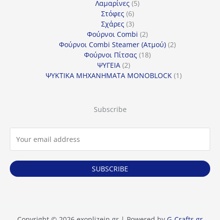
5
προϊόν
Λαμαρίνες
5
6
προϊόντα
Στόφες
6
προϊόντα
3
Σχάρες
3
προϊόντα
2
Φούρνοι Combi
2
προϊόντα
2
Φούρνοι Combi Steamer (Ατμού)
2
18
προϊόντα
Φούρνοι Πίτσας
18
2
προϊόντα
ΨΥΓΕΙΑ
2
προϊόντα
1
ΨΥΚΤΙΚΑ ΜΗΧΑΝΗΜΑΤΑ MONOBLOCK
1
προϊόν
Subscribe
SUBSCRIBE
Copyright © 2026 exoplizein.gr | Powered by
G-Crafts.gr