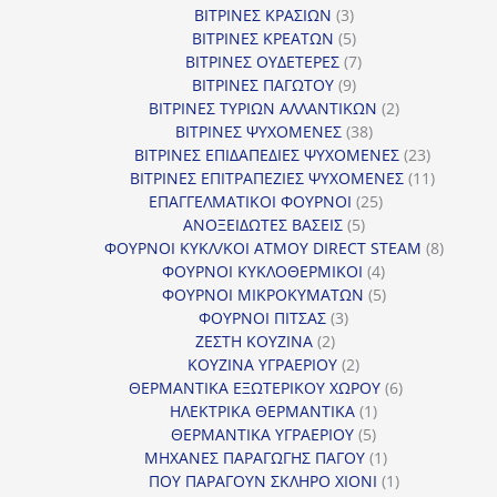
3
προϊόντα
ΒΙΤΡΙΝΕΣ ΚΡΑΣΙΩΝ
3
προϊόντα
5
ΒΙΤΡΙΝΕΣ ΚΡΕΑΤΩΝ
5
προϊόντα
7
ΒΙΤΡΙΝΕΣ ΟΥΔΕΤΕΡΕΣ
7
9
προϊόντα
ΒΙΤΡΙΝΕΣ ΠΑΓΩΤΟΥ
9
προϊόντα
2
ΒΙΤΡΙΝΕΣ ΤΥΡΙΩΝ ΑΛΛΑΝΤΙΚΩΝ
2
38
προϊόντα
ΒΙΤΡΙΝΕΣ ΨΥΧΟΜΕΝΕΣ
38
προϊόντα
23
ΒΙΤΡΙΝΕΣ ΕΠΙΔΑΠΕΔΙΕΣ ΨΥΧΟΜΕΝΕΣ
23
προϊόντα
11
ΒΙΤΡΙΝΕΣ ΕΠΙΤΡΑΠΕΖΙΕΣ ΨΥΧΟΜΕΝΕΣ
11
25
προϊόντ
ΕΠΑΓΓΕΛΜΑΤΙΚΟΙ ΦΟΥΡΝΟΙ
25
5
προϊόντα
ΑΝΟΞΕΙΔΩΤΕΣ ΒΑΣΕΙΣ
5
προϊόντα
8
ΦΟΥΡΝΟΙ ΚΥΚΛ/ΚΟΙ ΑΤΜΟΥ DIRECT STEAM
8
4
προϊόν
ΦΟΥΡΝΟΙ ΚΥΚΛΟΘΕΡΜΙΚΟΙ
4
προϊόντα
5
ΦΟΥΡΝΟΙ ΜΙΚΡΟΚΥΜΑΤΩΝ
5
3
προϊόντα
ΦΟΥΡΝΟΙ ΠΙΤΣΑΣ
3
2
προϊόντα
ΖΕΣΤΗ ΚΟΥΖΙΝΑ
2
προϊόντα
2
ΚΟΥΖΙΝΑ ΥΓΡΑΕΡΙΟΥ
2
προϊόντα
6
ΘΕΡΜΑΝΤΙΚΑ ΕΞΩΤΕΡΙΚΟΥ ΧΩΡΟΥ
6
1
προϊόντα
ΗΛΕΚΤΡΙΚΑ ΘΕΡΜΑΝΤΙΚΑ
1
5
προϊόν
ΘΕΡΜΑΝΤΙΚΑ ΥΓΡΑΕΡΙΟΥ
5
προϊόντα
1
ΜΗΧΑΝΕΣ ΠΑΡΑΓΩΓΗΣ ΠΑΓΟΥ
1
προϊόν
1
ΠΟΥ ΠΑΡΑΓΟΥΝ ΣΚΛΗΡΟ ΧΙΟΝΙ
1