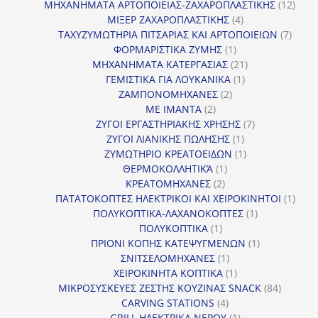
προϊόν
12
ΜΗΧΑΝΗΜΑΤΑ ΑΡΤΟΠΟΙΕΙΑΣ-ΖΑΧΑΡΟΠΛΑΣΤΙΚΗΣ
12
4
προϊ
ΜΙΞΕΡ ΖΑΧΑΡΟΠΛΑΣΤΙΚΗΣ
4
προϊόντα
7
ΤΑΧΥΖΥΜΩΤΗΡΙΑ ΠΙΤΣΑΡΙΑΣ ΚΑΙ ΑΡΤΟΠΟΙΕΙΩΝ
7
1
προϊό
ΦΟΡΜΑΡΙΣΤΙΚΑ ΖΥΜΗΣ
1
προϊόν
21
ΜΗΧΑΝΗΜΑΤΑ ΚΑΤΕΡΓΑΣΙΑΣ
21
1
προϊόντα
ΓΕΜΙΣΤΙΚΑ ΓΙΑ ΛΟΥΚΑΝΙΚΑ
1
2
προϊόν
ΖΑΜΠΟΝΟΜΗΧΑΝΕΣ
2
2
προϊόντα
ΜΕ ΙΜΑΝΤΑ
2
προϊόντα
7
ΖΥΓΟΙ ΕΡΓΑΣΤΗΡΙΑΚΗΣ ΧΡΗΣΗΣ
7
1
προϊόντα
ΖΥΓΟΙ ΛΙΑΝΙΚΗΣ ΠΩΛΗΣΗΣ
1
προϊόν
1
ΖΥΜΩΤΗΡΙΟ ΚΡΕΑΤΟΕΙΔΩΝ
1
1
προϊόν
ΘΕΡΜΟΚΟΛΛΗΤΙΚΆ
1
2
προϊόν
ΚΡΕΑΤΟΜΗΧΑΝΕΣ
2
προϊόντα
1
ΠΑΤΑΤΟΚΟΠΤΕΣ ΗΛΕΚΤΡΙΚΟΙ ΚΑΙ ΧΕΙΡΟΚΙΝΗΤΟΙ
1
1
προϊ
ΠΟΛΥΚΟΠΤΙΚΑ-ΛΑΧΑΝΟΚΟΠΤΕΣ
1
1
προϊόν
ΠΟΛΥΚΟΠΤΙΚΑ
1
προϊόν
1
ΠΡΙΟΝΙ ΚΟΠΗΣ ΚΑΤΕΨΥΓΜΕΝΩΝ
1
1
προϊόν
ΣΝΙΤΣΕΛΟΜΗΧΑΝΕΣ
1
προϊόν
1
ΧΕΙΡΟΚΙΝΗΤΑ ΚΟΠΤΙΚΑ
1
προϊόν
84
ΜΙΚΡΟΣΥΣΚΕΥΕΣ ΖΕΣΤΗΣ ΚΟΥΖΙΝΑΣ SNACK
84
4
προϊόντ
CARVING STATIONS
4
προϊόντα
1
GRILL ΗΛΕΚΤΡΙΚΑ ΝΕΡΟΥ
1