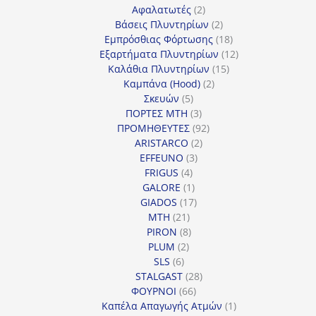
προϊόντα
2
Αφαλατωτές
2
προϊόντα
2
Βάσεις Πλυντηρίων
2
προϊόντα
18
Εμπρόσθιας Φόρτωσης
18
προϊόντα
12
Εξαρτήματα Πλυντηρίων
12
15
προϊόντα
Καλάθια Πλυντηρίων
15
2
προϊόντα
Καμπάνα (Hood)
2
5
προϊόντα
Σκευών
5
προϊόντα
3
ΠΟΡΤΕΣ MTH
3
προϊόντα
92
ΠΡΟΜΗΘΕΥΤΕΣ
92
2
προϊόντα
ARISTARCO
2
3
προϊόντα
EFFEUNO
3
4
προϊόντα
FRIGUS
4
προϊόντα
1
GALORE
1
προϊόν
17
GIADOS
17
21
προϊόντα
MTH
21
προϊόντα
8
PIRON
8
2
προϊόντα
PLUM
2
6
προϊόντα
SLS
6
προϊόντα
28
STALGAST
28
66
προϊόντα
ΦΟΥΡΝΟΙ
66
προϊόντα
1
Καπέλα Απαγωγής Ατμών
1