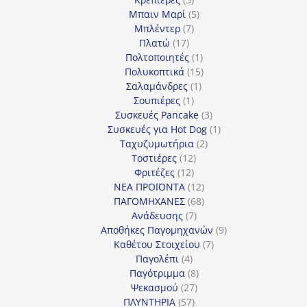
προϊόντα
5
Μπαιν Μαρί
5
7
προϊόντα
Μπλέντερ
7
17
προϊόντα
Πλατώ
17
προϊόντα
1
Πολτοποιητές
1
προϊόν
15
Πολυκοπτικά
15
1
προϊόντα
Σαλαμάνδρες
1
1
προϊόν
Σουπιέρες
1
προϊόν
3
Συσκευές Pancake
3
προϊόντα
1
Συσκευές για Hot Dog
1
2
προϊόν
Ταχυζυμωτήρια
2
12
προϊόντα
Τοστιέρες
12
12
προϊόντα
Φριτέζες
12
προϊόντα
12
ΝΕΑ ΠΡΟΪΟΝΤΑ
12
προϊόντα
68
ΠΑΓΟΜΗΧΑΝΕΣ
68
7
προϊόντα
Ανάδευσης
7
προϊόντα
9
Αποθήκες Παγομηχανών
9
7
προϊόντα
Καθέτου Στοιχείου
7
4
προϊόντα
Παγολέπι
4
προϊόντα
8
Παγότριμμα
8
27
προϊόντα
Ψεκασμού
27
57
προϊόντα
ΠΛΥΝΤΗΡΙΑ
57