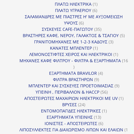
1
προϊόντα
ΠΛΑΤΩ ΗΛΕΚΤΡΙΚΑ
1
6
προϊόν
ΠΛΑΤΩ ΥΓΡΑΕΡΙΟΥ
6
προϊόντα
ΣΑΛΑΜΑΝΔΡΕΣ ΜΕ ΠΙΑΣΤΡΕΣ Η' ΜΕ ΑΥΞΟΜΕΙΩΣΗ
6
ΥΨΟΥΣ
6
προϊόντα
35
ΣΥΣΚΕΥΕΣ CAFE-ΠΑΓΩΤΟΥ
35
προϊόντα
5
ΒΡΑΣΤΗΡΕΣ ΚΑΦΕ, ΝΕΡΟΥ, ΓΑΛΑΚΤΟΣ & ΤΣΑΓΙΟΥ
5
3
προϊ
ΓΡΑΝΙΤΟΜΗΧΑΝΕΣ ΜΕ 1-2-3 ΚΑΔΟΥΣ
3
1
προϊόντα
ΚΑΝΑΤΕΣ ΜΠΛΕΝΤΕΡ
1
προϊόν
1
ΛΕΜΟΝΟΣΤΙΦΤΕΣ ΧΕΙΡΟΣ ΚΑΙ ΗΛΕΚΤΡΙΚΟΙ
1
προϊόν
ΜΗΧΑΝΕΣ ΚΑΦΕ ΦΙΛΤΡΟΥ - ΦΙΛΤΡΑ & ΕΞΑΡΤΗΜΑΤΑ
16
16
προϊόντα
4
ΕΞΑΡΤΗΜΑΤΑ BRAVILOR
4
9
προϊόντα
ΦΙΛΤΡΑ ΒΡΑΣΤΗΡΩΝ
9
προϊόντα
9
ΜΠΛΕΝΤΕΡ ΚΑΙ ΣΥΣΚΕΥΕΣ ΠΡΟΕΤΟΙΜΑΣΙΑΣ
9
56
προϊόντ
ΥΓΙΕΙΝΗ , ΠΕΡΙΒΑΛΛΟΝ & HACCP
56
προϊόντα
1
ΑΠΟΣΤΕΙΡΩΤΕΣ ΜΑΧΑΙΡΙΩΝ ΗΛΕΚΤΡΙΚΟΙ ΜΕ UV
1
24
προϊό
ΒΡΥΣΕΣ
24
προϊόντα
1
ΕΝΤΟΜΟΠΑΓΙΔΕΣ ΗΛΕΚΤΡΙΚΕΣ
1
13
προϊόν
ΕΞΑΡΤΗΜΑΤΑ ΥΓΙΕΙΝΗΣ
13
προϊόντα
6
ΙΟΝΙΣΤΕΣ - ΑΠΟΣΤΕΙΡΩΤΕΣ
6
προϊόντα
ΛΙΠΟΣΥΛΛΕΚΤΕΣ ΓΙΑ ΔΙΑΧΩΡΙΣΜΟ ΛΙΠΩΝ ΚΑΙ ΕΛΑΙΩΝ
1