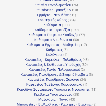
προϊόντα
76
Έπιπλα Υπνοδωματίου
76
10
προϊόντα
Επιφάνειες Τραπεζιών
10
1
προϊόντα
Ερμάρια - Ντουλάπες
1
354
προϊόν
Εσωτερικός Χώρος
354
111
προϊόντα
Καθίσματα
111
προϊόντα
199
Καθίσματα - Τραπέζια
199
προϊόντα
77
Καθίσματα Γραφείου-Υποδοχής
77
30
προϊόντα
Καθίσματα Διευθυντικά
30
προϊόντα
17
Καθίσματα Εργασίας - Μαθητείας
17
5
προϊόντα
Καθρέπτες
5
4
προϊόντα
Καλόγεροι
4
προϊόντα
48
Καναπέδες - Καρέκλες - Πολυθρόνες
48
30
προϊόντα
Καναπέδες & Καθίσματα Υποδοχής
30
2
προϊόντα
Καναπέδες Γωνία-Πολυμορφικοί
2
προϊόντα
3
Καναπέδες-Πολυθρόνες & Σκαμπό Κρεβάτι
3
34
προϊόντ
Καναπέδες-Πολυθρόνες-Σαλόνια
34
προϊόντα
1
Καφενείου-Ταβέρνας Παραδοσιακά
1
προϊόν
11
Κομοδίνα-Συρταριέρες-Τουαλέτες-Ντουλάπες
11
38
προϊόν
Κρεβάτια-Υποστρώματα
38
43
προϊόντα
Μαξιλάρια - Πανιά
43
προϊόντα
8
Μπουφέδες - Βιβλιοθήκες - Ραφιέρες - Βιτρίνες
8