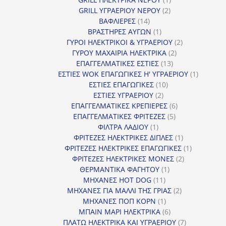
2
προϊόν
GRILL ΥΓΡΑΕΡΙΟΥ ΝΕΡΟΥ
2
14
προϊόντα
ΒΑΦΛΙΕΡΕΣ
14
προϊόντα
1
ΒΡΑΣΤΗΡΕΣ ΑΥΓΩΝ
1
προϊόν
2
ΓΥΡΟΙ ΗΛΕΚΤΡΙΚΟΙ & ΥΓΡΑΕΡΙΟΥ
2
2
προϊόντα
ΓΥΡΟΥ ΜΑΧΑΙΡΙΑ ΗΛΕΚΤΡΙΚΑ
2
13
προϊόντα
ΕΠΑΓΓΕΛΜΑΤΙΚΕΣ ΕΣΤΙΕΣ
13
προϊόντα
1
ΕΣΤΙΕΣ WOK ΕΠΑΓΩΓΙΚΕΣ Η' ΥΓΡΑΕΡΙΟΥ
1
10
προϊόν
ΕΣΤΙΕΣ ΕΠΑΓΩΓΙΚΕΣ
10
2
προϊόντα
ΕΣΤΙΕΣ ΥΓΡΑΕΡΙΟΥ
2
προϊόντα
6
ΕΠΑΓΓΕΛΜΑΤΙΚΕΣ ΚΡΕΠΙΕΡΕΣ
6
5
προϊόντα
ΕΠΑΓΓΕΛΜΑΤΙΚΕΣ ΦΡΙΤΕΖΕΣ
5
1
προϊόντα
ΦΙΛΤΡΑ ΛΑΔΙΟΥ
1
προϊόν
1
ΦΡΙΤΕΖΕΣ ΗΛΕΚΤΡΙΚΕΣ ΔΙΠΛΕΣ
1
προϊόν
1
ΦΡΙΤΕΖΕΣ ΗΛΕΚΤΡΙΚΕΣ ΕΠΑΓΩΓΙΚΕΣ
1
2
προϊόν
ΦΡΙΤΕΖΕΣ ΗΛΕΚΤΡΙΚΕΣ ΜΟΝΕΣ
2
1
προϊόντα
ΘΕΡΜΑΝΤΙΚΑ ΦΑΓΗΤΟΥ
1
11
προϊόν
ΜΗΧΑΝΕΣ HOT DOG
11
προϊόντα
2
ΜΗΧΑΝΕΣ ΓΙΑ ΜΑΛΛΙ ΤΗΣ ΓΡΙΑΣ
2
1
προϊόντα
ΜΗΧΑΝΕΣ ΠΟΠ ΚΟΡΝ
1
προϊόν
6
ΜΠΑΙΝ ΜΑΡΙ ΗΛΕΚΤΡΙΚΑ
6
προϊόντα
7
ΠΛΑΤΩ ΗΛΕΚΤΡΙΚΑ ΚΑΙ ΥΓΡΑΕΡΙΟΥ
7