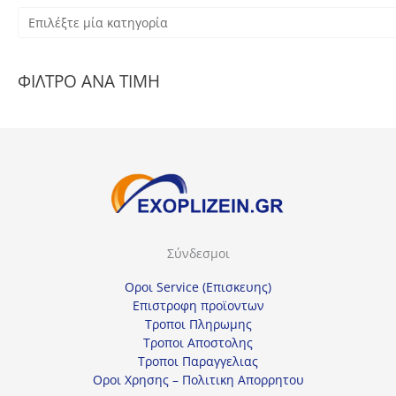
Ε
π
ι
ΦΙΛΤΡΟ ΑΝΑ ΤΙΜΗ
λ
έ
ξ
τ
ε
μ
ί
Σύνδεσμοι
α
κ
Οροι Service (Επισκευης)
α
Επιστροφη προϊοντων
Τροποι Πληρωμης
τ
Τροποι Αποστολης
η
Τροποι Παραγγελιας
γ
Οροι Χρησης – Πολιτικη Απορρητου