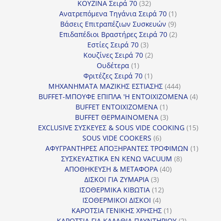
32
προϊόντα
ΚΟΥΖΙΝΑ Σειρά 70
32
προϊόντα
1
Ανατρεπόμενα Τηγάνια Σειρά 70
1
9
προϊόν
Βάσεις Επιτραπέζιων Συσκευών
9
προϊόντα
2
Επιδαπέδιοι Βραστήρες Σειρά 70
2
3
προϊόντα
Εστίες Σειρά 70
3
προϊόντα
2
Κουζίνες Σειρά 70
2
1
προϊόντα
Ουδέτερα
1
προϊόν
1
Φριτέζες Σειρά 70
1
προϊόν
444
ΜΗΧΑΝΗΜΑΤΑ ΜΑΖΙΚΗΣ ΕΣΤΙΑΣΗΣ
444
προϊόντα
4
BUFFET-ΜΠΟΥΦΕ ΕΠΙΠΛΑ 'Η ΕΝΤΟΙΧΙΖΟΜΕΝΑ
4
1
προϊόν
BUFFET ΕΝΤΟΙΧΙΖΟΜΕΝΑ
1
προϊόν
3
BUFFET ΘΕΡΜΑΙΝΟΜΕΝΑ
3
προϊόντα
15
EXCLUSIVE ΣΥΣΚΕΥΕΣ & SOUS VIDE COOKING
15
6
προϊόν
SOUS VIDE COOKERS
6
προϊόντα
1
ΑΦΥΓΡΑΝΤΗΡΕΣ ΑΠΟΞΗΡΑΝΤΕΣ ΤΡΟΦΙΜΩΝ
1
8
προϊόν
ΣΥΣΚΕΥΑΣΤΙΚΑ ΕΝ ΚΕΝΩ VACUUM
8
40
προϊόντα
ΑΠΟΘΗΚΕΥΣΗ & ΜΕΤΑΦΟΡΑ
40
3
προϊόντα
ΔΙΣΚΟΙ ΓΙΑ ΖΥΜΑΡΙΑ
3
προϊόντα
12
ΙΣΟΘΕΡΜΙΚΑ ΚΙΒΩΤΙΑ
12
4
προϊόντα
ΙΣΟΘΕΡΜΙΚΟΙ ΔΙΣΚΟΙ
4
προϊόντα
1
ΚΑΡΟΤΣΙΑ ΓΕΝΙΚΗΣ ΧΡΗΣΗΣ
1
προϊόν
2
ΚΑΡΟΤΣΙΑ ΓΙΑ ΚΑΛΑΘΙΑ ΠΛΥΝΤΗΡΙΟΥ
2