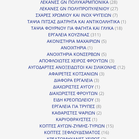
προϊόντα
28
ΛΕΚΑΝΕΣ GN ΠΟΛΥΚΑΡΜΠΟΝΙΚΑ
28
προϊόντα
27
ΛΕΚΑΝΕΣ GN ΠΟΛΥΠΡΟΠΥΛΕΝΙΟΥ
27
7
προϊόντα
ΣΧΑΡΕΣ ΧΡΩΜΙΟΥ ΚΑΙ INOX ΨΥΓΕΙΩΝ
7
προϊόντα
1
ΤΑΨΙΑ ΠΙΤΣΑΣ ΔΙΑΤΡΗΤΑ ΚΑΙ ΑΝΤΙΚΟΛΛΗΤΙΚΑ
1
18
προϊόν
ΤΑΨΙΑ ΦΟΥΡΝΟΥ ΓΙΑ ΦΑΓΗΤΑ ΚΑΙ ΓΛΥΚΑ
18
311
προϊόντ
ΕΡΓΑΛΕΙΑ ΚΟΥΖΙΝΑΣ
311
προϊόντα
5
ΑΚΟΝΙΣΤΗΡΙΑ ΜΑΧΑΙΡΙΩΝ
5
1
προϊόντα
ΑΝΟΙΧΤΗΡΙΑ
1
προϊόν
5
ΑΝΟΙΧΤΗΡΙΑ ΚΟΝΣΕΡΒΩΝ
5
προϊόντα
3
ΑΠΟΦΛΟΙΩΤΕΣ ΧΕΙΡΟΣ ΦΡΟΥΤΩΝ
3
προϊόντα
12
ΑΥΓΟΔΑΡΤΕΣ ΑΝΟΞΕΙΔΩΤΟΙ ΚΑΙ ΣΙΛΙΚΟΝΗΣ
12
3
προϊόν
ΑΦΑΙΡΕΤΕΣ ΚΟΤΣΑΝΙΩΝ
3
3
προϊόντα
ΔΙΑΦΟΡΑ ΕΡΓΑΛΕΙΑ
3
προϊόντα
1
ΔΙΑΧΩΡΙΣΤΕΣ ΑΥΓΟΥ
1
προϊόν
2
ΔΙΑΧΩΡΙΣΤΕΣ ΦΡΟΥΤΩΝ
2
3
προϊόντα
ΕΙΔΗ ΚΡΕΟΠΩΛΕΙΟΥ
3
προϊόντα
8
ΕΡΓΑΛΕΙΑ ΓΙΑ ΤΡΥΠΕΣ
8
προϊόντα
2
ΚΑΘΑΡΙΣΤΕΣ ΨΑΡΙΩΝ
2
1
προϊόντα
ΚΑΡΥΟΘΡΑΥΣΤΕΣ
1
προϊόν
15
ΚΟΠΤΕΣ ΑΥΓΩΝ-ΖΥΜΗΣ-ΤΥΡΙΩΝ
15
16
προϊόντα
ΚΟΠΤΕΣ ΞΕΦΛΟΥΔΙΣΜΑΤΟΣ
16
2
προϊόντα
ΚΡΕΑΤΟΜΗΧΑΝΕΣ ΧΕΙΡΟΣ
2