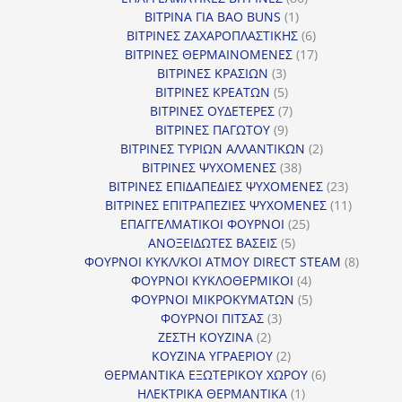
1
προϊόντα
ΒΙΤΡΙΝΑ ΓΙΑ BAO BUNS
1
προϊόν
6
ΒΙΤΡΙΝΕΣ ΖΑΧΑΡΟΠΛΑΣΤΙΚΗΣ
6
προϊόντα
17
ΒΙΤΡΙΝΕΣ ΘΕΡΜΑΙΝΟΜΕΝΕΣ
17
3
προϊόντα
ΒΙΤΡΙΝΕΣ ΚΡΑΣΙΩΝ
3
προϊόντα
5
ΒΙΤΡΙΝΕΣ ΚΡΕΑΤΩΝ
5
προϊόντα
7
ΒΙΤΡΙΝΕΣ ΟΥΔΕΤΕΡΕΣ
7
9
προϊόντα
ΒΙΤΡΙΝΕΣ ΠΑΓΩΤΟΥ
9
προϊόντα
2
ΒΙΤΡΙΝΕΣ ΤΥΡΙΩΝ ΑΛΛΑΝΤΙΚΩΝ
2
38
προϊόντα
ΒΙΤΡΙΝΕΣ ΨΥΧΟΜΕΝΕΣ
38
προϊόντα
23
ΒΙΤΡΙΝΕΣ ΕΠΙΔΑΠΕΔΙΕΣ ΨΥΧΟΜΕΝΕΣ
23
προϊόντα
11
ΒΙΤΡΙΝΕΣ ΕΠΙΤΡΑΠΕΖΙΕΣ ΨΥΧΟΜΕΝΕΣ
11
25
προϊόντ
ΕΠΑΓΓΕΛΜΑΤΙΚΟΙ ΦΟΥΡΝΟΙ
25
5
προϊόντα
ΑΝΟΞΕΙΔΩΤΕΣ ΒΑΣΕΙΣ
5
προϊόντα
8
ΦΟΥΡΝΟΙ ΚΥΚΛ/ΚΟΙ ΑΤΜΟΥ DIRECT STEAM
8
4
προϊόν
ΦΟΥΡΝΟΙ ΚΥΚΛΟΘΕΡΜΙΚΟΙ
4
προϊόντα
5
ΦΟΥΡΝΟΙ ΜΙΚΡΟΚΥΜΑΤΩΝ
5
3
προϊόντα
ΦΟΥΡΝΟΙ ΠΙΤΣΑΣ
3
2
προϊόντα
ΖΕΣΤΗ ΚΟΥΖΙΝΑ
2
προϊόντα
2
ΚΟΥΖΙΝΑ ΥΓΡΑΕΡΙΟΥ
2
προϊόντα
6
ΘΕΡΜΑΝΤΙΚΑ ΕΞΩΤΕΡΙΚΟΥ ΧΩΡΟΥ
6
1
προϊόντα
ΗΛΕΚΤΡΙΚΑ ΘΕΡΜΑΝΤΙΚΑ
1