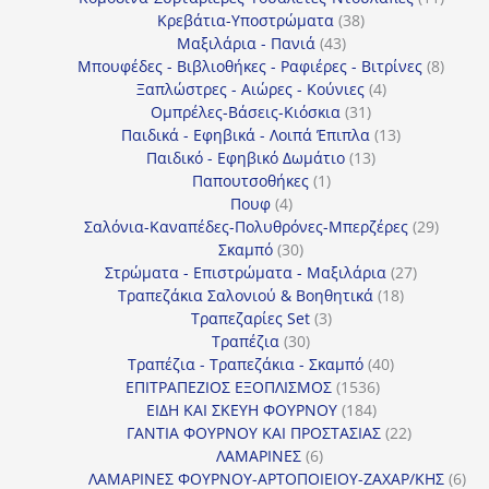
38
προϊόν
Κρεβάτια-Υποστρώματα
38
43
προϊόντα
Μαξιλάρια - Πανιά
43
προϊόντα
8
Μπουφέδες - Βιβλιοθήκες - Ραφιέρες - Βιτρίνες
8
4
προϊό
Ξαπλώστρες - Αιώρες - Κούνιες
4
31
προϊόντα
Ομπρέλες-Βάσεις-Κιόσκια
31
προϊόντα
13
Παιδικά - Εφηβικά - Λοιπά Έπιπλα
13
13
προϊόντα
Παιδικό - Εφηβικό Δωμάτιο
13
1
προϊόντα
Παπουτσοθήκες
1
4
προϊόν
Πουφ
4
προϊόντα
29
Σαλόνια-Καναπέδες-Πολυθρόνες-Μπερζέρες
29
30
προϊόν
Σκαμπό
30
προϊόντα
27
Στρώματα - Επιστρώματα - Μαξιλάρια
27
18
προϊόντα
Τραπεζάκια Σαλονιού & Βοηθητικά
18
3
προϊόντα
Τραπεζαρίες Set
3
30
προϊόντα
Τραπέζια
30
προϊόντα
40
Τραπέζια - Τραπεζάκια - Σκαμπό
40
1536
προϊόντα
ΕΠΙΤΡΑΠΕΖΙΟΣ ΕΞΟΠΛΙΣΜΟΣ
1536
184
προϊόντα
ΕΙΔΗ ΚΑΙ ΣΚΕΥΗ ΦΟΥΡΝΟΥ
184
προϊόντα
22
ΓΑΝΤΙΑ ΦΟΥΡΝΟΥ ΚΑΙ ΠΡΟΣΤΑΣΙΑΣ
22
6
προϊόντα
ΛΑΜΑΡΙΝΕΣ
6
προϊόντα
6
ΛΑΜΑΡΙΝΕΣ ΦΟΥΡΝΟΥ-ΑΡΤΟΠΟΙΕΙΟΥ-ΖΑΧΑΡ/ΚΗΣ
6