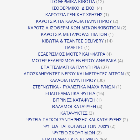
προϊόντα
12
ΙΣΟΘΕΡΜΙΚΑ ΚΙΒΩΤΙΑ
12
4
προϊόντα
ΙΣΟΘΕΡΜΙΚΟΙ ΔΙΣΚΟΙ
4
προϊόντα
1
ΚΑΡΟΤΣΙΑ ΓΕΝΙΚΗΣ ΧΡΗΣΗΣ
1
προϊόν
2
ΚΑΡΟΤΣΙΑ ΓΙΑ ΚΑΛΑΘΙΑ ΠΛΥΝΤΗΡΙΟΥ
2
προϊόντα
2
ΚΑΡΟΤΣΙΑ ΙΣΟΘΕΡΜΙΚΩΝ ΔΙΣΚΩΝ/ΚΙΒΩΤΙΩΝ
2
1
προϊόν
ΚΑΡΟΤΣΙΑ ΜΕΤΑΦΟΡΑΣ ΠΙΑΤΩΝ
1
14
προϊόν
ΚΙΒΩΤΙΑ & ΤΣΑΝΤΕΣ DELIVERY
14
1
προϊόντα
ΠΑΛΕΤΕΣ
1
προϊόν
4
ΕΞΑΕΡΙΣΜΟΣ ΜΟΤΕΡ ΚΑΙ ΦΙΛΤΡΑ
4
προϊόντα
4
ΜΟΤΕΡ ΕΞΑΕΡΙΣΜΟΥ ΕΝΕΡΓΟΥ ΑΝΘΡΑΚΑ
4
37
προϊόντ
ΕΠΑΓΓΕΛΜΑΤΙΚΑ ΠΛΥΝΤΗΡΙΑ
37
προϊόντα
6
ΑΠΟΣΚΛΗΡΥΝΤΕΣ ΝΕΡΟΥ ΚΑΙ ΜΕΤΡΗΤΕΣ ΛΙΤΡΩΝ
6
30
προϊ
ΚΑΛΑΘΙΑ ΠΛΥΝΤΗΡΙΟΥ
30
προϊόντα
1
ΣΤΕΓΝΩΤΙΚΑ - ΓΥΑΛΙΣΤΙΚΑ ΜΑΧΑΙΡ/ΝΩΝ
1
16
προϊόν
ΕΠΑΓΓΕΛΜΑΤΙΚΑ ΨΥΓΕΙΑ
16
1
προϊόντα
ΒΙΤΡΙΝΕΣ ΚΑΤΑΨΥΞΗ
1
προϊόν
4
ΘΑΛΑΜΟΙ ΚΑΤΑΨΥΞΗ
4
3
προϊόντα
ΚΑΤΑΨΥΚΤΕΣ
3
προϊόντα
2
ΨΥΓΕΙΑ ΠΑΓΚΟΙ ΣΥΝΤΗΡΗΣΗΣ ΚΑΙ ΚΑΤΑΨΥΞΗΣ
2
2
προϊό
ΨΥΓΕΙΑ ΠΑΓΚΟΙ ΑΝΩ ΤΩΝ 70cm
2
2
προϊόντα
ΨΥΓΕΙΟ ΣΚΟΥΠΙΔΙΩΝ
2
προϊόντα
86
ΕΠΑΓΓΕΛΜΑΤΙΚΕΣ ΒΙΤΡΙΝΕΣ
86