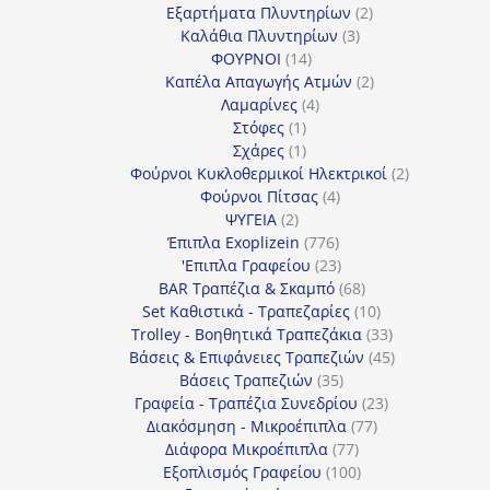
προϊόν
2
Εξαρτήματα Πλυντηρίων
2
3
προϊόντα
Καλάθια Πλυντηρίων
3
14
προϊόντα
ΦΟΥΡΝΟΙ
14
προϊόντα
2
Καπέλα Απαγωγής Ατμών
2
4
προϊόντα
Λαμαρίνες
4
1
προϊόντα
Στόφες
1
προϊόν
1
Σχάρες
1
προϊόν
2
Φούρνοι Κυκλοθερμικοί Ηλεκτρικοί
2
4
προϊόντα
Φούρνοι Πίτσας
4
2
προϊόντα
ΨΥΓΕΙΑ
2
προϊόντα
776
Έπιπλα Exoplizein
776
προϊόντα
23
'Επιπλα Γραφείου
23
προϊόντα
68
BAR Τραπέζια & Σκαμπό
68
προϊόντα
10
Set Καθιστικά - Τραπεζαρίες
10
προϊόντα
33
Trolley - Βοηθητικά Τραπεζάκια
33
προϊόντα
45
Βάσεις & Επιφάνειες Τραπεζιών
45
35
προϊόντα
Βάσεις Τραπεζιών
35
προϊόντα
23
Γραφεία - Τραπέζια Συνεδρίου
23
77
προϊόντα
Διακόσμηση - Μικροέπιπλα
77
77
προϊόντα
Διάφορα Μικροέπιπλα
77
προϊόντα
100
Εξοπλισμός Γραφείου
100