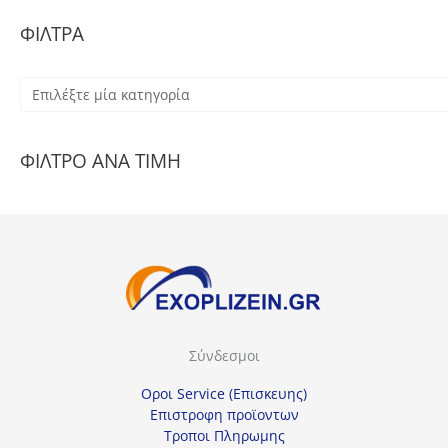
ΦΙΛΤΡΑ
Ε
π
ι
ΦΙΛΤΡΟ ΑΝΑ ΤΙΜΗ
λ
έ
ξ
τ
ε
μ
ί
Σύνδεσμοι
α
κ
Οροι Service (Επισκευης)
α
Επιστροφη προϊοντων
Τροποι Πληρωμης
τ