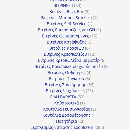
153
προϊόντα
ΒΙΤΡΙΝΕΣ
153
προϊόντα
3
Βιτρίνες Back Bar
3
προϊόντα
1
Βιτρίνες Mπύρας Subzero
1
1
προϊόν
Βιτρίνες Self Service
1
προϊόν
1
Βιτρίνες Επιτραπέζιες για GN
1
15
προϊόν
Βιτρίνες Θερμαινόμενες
15
5
προϊόντα
Βιτρίνες Κατάψυξης
5
6
προϊόντα
Βιτρίνες Κρασιών
6
προϊόντα
12
Βιτρίνες Κρεοπωλείου
12
προϊόντα
6
Βιτρίνες Κρεοπωλείου με μοτέρ
6
προϊόντα
5
Βιτρίνες Κρεοπωλείου χωρίς μοτέρ
5
4
προϊόντα
Βιτρίνες Ουδέτερες
4
3
προϊόντα
Βιτρίνες Παγωτού
3
προϊόντα
38
Βιτρίνες Συντήρησης
38
22
προϊόντα
Βιτρίνες Ψυχόμενες
22
53
προϊόντα
ΕΙΔΗ BARISTA
53
προϊόντα
1
Καθαριστικά
1
προϊόν
2
Κουτάλια Γευσιγνωσίας
2
προϊόντα
1
Κουτάλια Δοσομέτρησης
1
2
προϊόν
Πατητήρια
2
προϊόντα
282
Εξοπλισμός Εστίασης Exoplizein
282