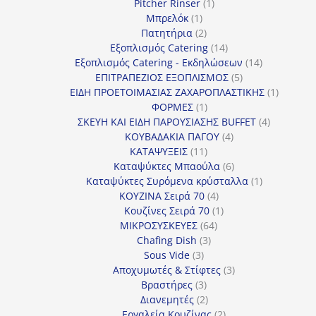
προϊόντα
1
Pitcher Rinser
1
1
προϊόν
Μπρελόκ
1
προϊόν
2
Πατητήρια
2
προϊόντα
14
Εξοπλισμός Catering
14
προϊόντα
14
Εξοπλισμός Catering - Εκδηλώσεων
14
5
προϊόντα
ΕΠΙΤΡΑΠΕΖΙΟΣ ΕΞΟΠΛΙΣΜΟΣ
5
προϊόντα
1
ΕΙΔΗ ΠΡΟΕΤΟΙΜΑΣΙΑΣ ΖΑΧΑΡΟΠΛΑΣΤΙΚΗΣ
1
1
προϊόν
ΦΟΡΜΕΣ
1
προϊόν
4
ΣΚΕΥΗ ΚΑΙ ΕΙΔΗ ΠΑΡΟΥΣΙΑΣΗΣ BUFFET
4
4
προϊόντα
ΚΟΥΒΑΔΑΚΙΑ ΠΑΓΟΥ
4
11
προϊόντα
ΚΑΤΑΨΥΞΕΙΣ
11
προϊόντα
6
Καταψύκτες Μπαούλα
6
προϊόντα
1
Καταψύκτες Συρόμενα κρύσταλλα
1
4
προϊόν
ΚΟΥΖΙΝΑ Σειρά 70
4
προϊόντα
1
Κουζίνες Σειρά 70
1
64
προϊόν
ΜΙΚΡΟΣΥΣΚΕΥΕΣ
64
3
προϊόντα
Chafing Dish
3
3
προϊόντα
Sous Vide
3
προϊόντα
3
Αποχυμωτές & Στίφτες
3
3
προϊόντα
Βραστήρες
3
προϊόντα
2
Διανεμητές
2
προϊόντα
2
Εργαλεία Κουζίνας
2