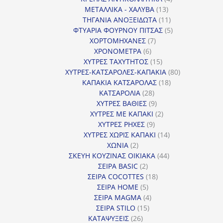
13
προϊόντα
ΜΕΤΑΛΛΙΚΑ - ΧΑΛΥΒΑ
13
προϊόντα
11
ΤΗΓΑΝΙΑ ΑΝΟΞΕΙΔΩΤΑ
11
προϊόντα
5
ΦΤΥΑΡΙΑ ΦΟΥΡΝΟΥ ΠΙΤΣΑΣ
5
7
προϊόντα
ΧΟΡΤΟΜΗΧΑΝΕΣ
7
6
προϊόντα
ΧΡΟΝΟΜΕΤΡΑ
6
προϊόντα
15
ΧΥΤΡΕΣ ΤΑΧΥΤΗΤΟΣ
15
προϊόντα
80
ΧΥΤΡΕΣ-ΚΑΤΣΑΡΟΛΕΣ-ΚΑΠΑΚΙΑ
80
18
προϊόντα
ΚΑΠΑΚΙΑ ΚΑΤΣΑΡΟΛΑΣ
18
28
προϊόντα
ΚΑΤΣΑΡΟΛΙΑ
28
προϊόντα
9
ΧΥΤΡΕΣ ΒΑΘΙΕΣ
9
προϊόντα
2
ΧΥΤΡΕΣ ΜΕ ΚΑΠΑΚΙ
2
9
προϊόντα
ΧΥΤΡΕΣ ΡΗΧΕΣ
9
προϊόντα
14
ΧΥΤΡΕΣ ΧΩΡΙΣ ΚΑΠΑΚΙ
14
2
προϊόντα
ΧΩΝΙΑ
2
προϊόντα
44
ΣΚΕΥΗ ΚΟΥΖΙΝΑΣ ΟΙΚΙΑΚΑ
44
2
προϊόντα
ΣΕΙΡΑ BASIC
2
προϊόντα
18
ΣΕΙΡΑ COCOTTES
18
5
προϊόντα
ΣΕΙΡΑ HOME
5
προϊόντα
4
ΣΕΙΡΑ MAGMA
4
15
προϊόντα
ΣΕΙΡΑ STILO
15
26
προϊόντα
ΚΑΤΑΨΥΞΕΙΣ
26