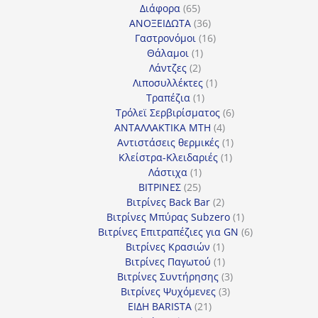
65
προϊόντα
Διάφορα
65
προϊόντα
36
ΑΝΟΞΕΙΔΩΤΑ
36
προϊόντα
16
Γαστρονόμοι
16
1
προϊόντα
Θάλαμοι
1
2
προϊόν
Λάντζες
2
προϊόντα
1
Λιποσυλλέκτες
1
1
προϊόν
Τραπέζια
1
προϊόν
6
Τρόλεϊ Σερβιρίσματος
6
4
προϊόντα
ΑΝΤΑΛΛΑΚΤΙΚΑ MTH
4
προϊόντα
1
Αντιστάσεις θερμικές
1
1
προϊόν
Κλείστρα-Κλειδαριές
1
1
προϊόν
Λάστιχα
1
25
προϊόν
ΒΙΤΡΙΝΕΣ
25
προϊόντα
2
Βιτρίνες Back Bar
2
προϊόντα
1
Βιτρίνες Mπύρας Subzero
1
προϊόν
6
Βιτρίνες Επιτραπέζιες για GN
6
1
προϊόντα
Βιτρίνες Κρασιών
1
προϊόν
1
Βιτρίνες Παγωτού
1
προϊόν
3
Βιτρίνες Συντήρησης
3
3
προϊόντα
Βιτρίνες Ψυχόμενες
3
21
προϊόντα
ΕΙΔΗ BARISTA
21