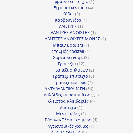
προϊόντα
1
Ερμάριο επιτοίχιο
1
4
προϊόν
Ερμάριο κέντρου
4
3
προϊόντα
Κάδοι
3
προϊόντα
1
Καρβουνιέρα
1
1
προϊόν
ΛΑΝΤΖΕΣ
1
προϊόν
1
ΛΑΝΤΖΕΣ ΑΝΟΙΧΤΕΣ
1
προϊόν
1
ΛΑΝΤΖΕΣ ΑΝΟΙΧΤΕΣ ΜΟΝΕΣ
1
1
προϊόν
Μπαιν μαρι s/s
1
προϊόν
1
Σταθμός cocktail
1
3
προϊόν
Συρτάρια καφέ
3
12
προϊόντα
Τραπέζια
12
προϊόντα
2
Τραπέζι απλύτων
2
προϊόντα
6
Τραπέζι επιτοίχιο
6
4
προϊόντα
Τραπέζι κέντρου
4
προϊόντα
36
ΑΝΤΑΛΛΑΚΤΙΚΑ MTH
36
προϊόντα
1
Βαλβίδες αποσυμπίεσης
1
4
προϊόν
Κλείστρα-Κλειδαριές
4
1
προϊόντα
Λάστιχα
1
προϊόν
2
Μεντεσέδες
2
προϊόντα
4
Ράουλα-Πλαστικά μέρη
4
1
προϊόντα
Υγειονομικές γωνίες
1
5
προϊόν
ΑΤΑΞΙΝΟΜΗΤΑ
5