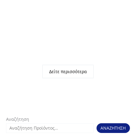
BF5450
BF5700
Πολυθρόνα
Πολυθρόνα
Γραφείου
Διευθυντή Pu
Διευθυντή, Pu
Μαύρο
Μαύρο
131,00
€
+ ΦΠΑ
117,00
€
+ ΦΠΑ
Δείτε περισσότερα
Αναζήτηση
ΑΝΑΖΗΤΗΣΗ