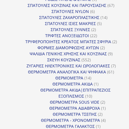
προϊόντα
67
ΣΠΑΤΟΥΛΕΣ ΚΟΥΖΙΝΑΣ ΚΑΙ ΠΑΡΟΥΣΙΑΣΗΣ
67
6
προϊόντ
ΣΠΑΤΟΥΛΕΣ NYLON
6
προϊόντα
14
ΣΠΑΤΟΥΛΕΣ ΖΑΧΑΡΟΠΛΑΣΤΙΚΗΣ
14
5
προϊόντα
ΣΠΑΤΟΥΛΕΣ ΙΣΙΕΣ ΜΑΚΡΙΕΣ
5
2
προϊόντα
ΣΠΑΤΟΥΛΕΣ ΞΥΛΙΝΕΣ
2
προϊόντα
22
ΤΡΙΦΤΕΣ ΑΝΟΞΕΙΔΩΤΟΙ
22
προϊόντα
2
ΤΡΥΦΕΡΟΠΟΙΗΤΕΣ ΚΡΕΑΤΟΣ ΜΠΑΤΕΣ ΣΦΥΡΙΑ
2
2
προϊόν
ΦΟΡΜΕΣ ΔΙΑΜΟΡΦΩΣΗΣ ΑΥΓΩΝ
2
προϊόντα
9
ΨΑΛΙΔΙΑ ΓΕΝΙΚΗΣ ΧΡΗΣΗΣ ΚΑΙ ΚΟΥΖΙΝΑΣ
9
552
προϊόντα
ΣΚΕΥΗ ΚΟΥΖΙΝΑΣ
552
προϊόντα
7
ΖΥΓΑΡΙΕΣ ΗΛΕΚΤΡΟΝΙΚΕΣ ΚΑΙ ΩΡΟΛΟΓΙΑΚΕΣ
7
61
προϊόν
ΘΕΡΜΟΜΕΤΡΑ ΑΝΑΛΟΓΙΚΑ ΚΑΙ ΨΗΦΙΑΚΑ
61
14
προϊόντ
ΘΕΡΜΟΜΕΤΡΑ
14
προϊόντα
1
ΘΕΡΜΟΜΕΤΡΑ ΑΚΙΔΑ
1
προϊόν
ΘΕΡΜΟΜΕΤΡΑ ΑΚΙΔΑ|ΕΠΙΤΡΑΠΕΖΙΟΣ
10
ΕΞΟΠΛΙΣΜΟΣ
10
προϊόντα
2
ΘΕΡΜΟΜΕΤΡΑ SOUS VIDE
2
προϊόντα
1
ΘΕΡΜΟΜΕΤΡΑ ΑΔΙΑΒΡΟΧΑ
1
2
προϊόν
ΘΕΡΜΟΜΕΤΡΑ ΤΣΕΠΗΣ
2
προϊόντα
4
ΘΕΡΜΟΜΕΤΡΑ - ΧΡΟΝΟΜΕΤΡΑ
4
1
προϊόντα
ΘΕΡΜΟΜΕΤΡΑ ΓΑΛΑΚΤΟΣ
1