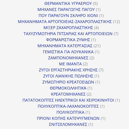
5
προϊόν
ΘΕΡΜΑΝΤΙΚΑ ΥΓΡΑΕΡΙΟΥ
5
προϊόντα
1
ΜΗΧΑΝΕΣ ΠΑΡΑΓΩΓΗΣ ΠΑΓΟΥ
1
προϊόν
1
ΠΟΥ ΠΑΡΑΓΟΥΝ ΣΚΛΗΡΟ ΧΙΟΝΙ
1
προϊόν
12
ΜΗΧΑΝΗΜΑΤΑ ΑΡΤΟΠΟΙΕΙΑΣ-ΖΑΧΑΡΟΠΛΑΣΤΙΚΗΣ
12
4
προϊ
ΜΙΞΕΡ ΖΑΧΑΡΟΠΛΑΣΤΙΚΗΣ
4
προϊόντα
7
ΤΑΧΥΖΥΜΩΤΗΡΙΑ ΠΙΤΣΑΡΙΑΣ ΚΑΙ ΑΡΤΟΠΟΙΕΙΩΝ
7
1
προϊό
ΦΟΡΜΑΡΙΣΤΙΚΑ ΖΥΜΗΣ
1
προϊόν
21
ΜΗΧΑΝΗΜΑΤΑ ΚΑΤΕΡΓΑΣΙΑΣ
21
1
προϊόντα
ΓΕΜΙΣΤΙΚΑ ΓΙΑ ΛΟΥΚΑΝΙΚΑ
1
2
προϊόν
ΖΑΜΠΟΝΟΜΗΧΑΝΕΣ
2
2
προϊόντα
ΜΕ ΙΜΑΝΤΑ
2
προϊόντα
7
ΖΥΓΟΙ ΕΡΓΑΣΤΗΡΙΑΚΗΣ ΧΡΗΣΗΣ
7
1
προϊόντα
ΖΥΓΟΙ ΛΙΑΝΙΚΗΣ ΠΩΛΗΣΗΣ
1
προϊόν
1
ΖΥΜΩΤΗΡΙΟ ΚΡΕΑΤΟΕΙΔΩΝ
1
1
προϊόν
ΘΕΡΜΟΚΟΛΛΗΤΙΚΆ
1
2
προϊόν
ΚΡΕΑΤΟΜΗΧΑΝΕΣ
2
προϊόντα
1
ΠΑΤΑΤΟΚΟΠΤΕΣ ΗΛΕΚΤΡΙΚΟΙ ΚΑΙ ΧΕΙΡΟΚΙΝΗΤΟΙ
1
1
προϊ
ΠΟΛΥΚΟΠΤΙΚΑ-ΛΑΧΑΝΟΚΟΠΤΕΣ
1
1
προϊόν
ΠΟΛΥΚΟΠΤΙΚΑ
1
προϊόν
1
ΠΡΙΟΝΙ ΚΟΠΗΣ ΚΑΤΕΨΥΓΜΕΝΩΝ
1
1
προϊόν
ΣΝΙΤΣΕΛΟΜΗΧΑΝΕΣ
1