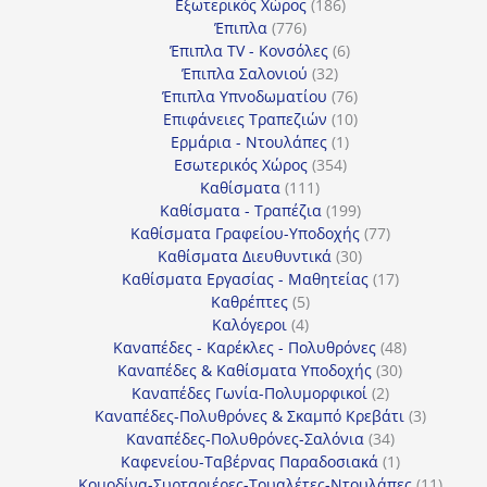
186
προϊόντα
Εξωτερικός Χώρος
186
776
προϊόντα
Έπιπλα
776
προϊόντα
6
Έπιπλα TV - Κονσόλες
6
32
προϊόντα
Έπιπλα Σαλονιού
32
προϊόντα
76
Έπιπλα Υπνοδωματίου
76
10
προϊόντα
Επιφάνειες Τραπεζιών
10
1
προϊόντα
Ερμάρια - Ντουλάπες
1
354
προϊόν
Εσωτερικός Χώρος
354
111
προϊόντα
Καθίσματα
111
προϊόντα
199
Καθίσματα - Τραπέζια
199
προϊόντα
77
Καθίσματα Γραφείου-Υποδοχής
77
30
προϊόντα
Καθίσματα Διευθυντικά
30
προϊόντα
17
Καθίσματα Εργασίας - Μαθητείας
17
5
προϊόντα
Καθρέπτες
5
4
προϊόντα
Καλόγεροι
4
προϊόντα
48
Καναπέδες - Καρέκλες - Πολυθρόνες
48
30
προϊόντα
Καναπέδες & Καθίσματα Υποδοχής
30
2
προϊόντα
Καναπέδες Γωνία-Πολυμορφικοί
2
προϊόντα
3
Καναπέδες-Πολυθρόνες & Σκαμπό Κρεβάτι
3
34
προϊόντ
Καναπέδες-Πολυθρόνες-Σαλόνια
34
προϊόντα
1
Καφενείου-Ταβέρνας Παραδοσιακά
1
προϊόν
11
Κομοδίνα-Συρταριέρες-Τουαλέτες-Ντουλάπες
11