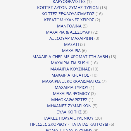
1
προϊόντα
ΚΑΡΥΟΘΡΑΥΣΤΕΣ
1
προϊόν
15
ΚΟΠΤΕΣ ΑΥΓΩΝ-ΖΥΜΗΣ-ΤΥΡΙΩΝ
15
16
προϊόντα
ΚΟΠΤΕΣ ΞΕΦΛΟΥΔΙΣΜΑΤΟΣ
16
2
προϊόντα
ΚΡΕΑΤΟΜΗΧΑΝΕΣ ΧΕΙΡΟΣ
2
5
προϊόντα
ΜΑΝΤΟΛΙΝΑ
5
προϊόντα
72
ΜΑΧΑΙΡΙΑ & ΑΞΕΣΟΥΑΡ
72
προϊόντα
3
ΑΞΕΣΟΥΑΡ ΜΑΧΑΙΡΙΩΝ
3
3
προϊόντα
ΜΑΣΑΤΙ
3
προϊόντα
6
ΜΑΧΑΙΡΙΑ
6
προϊόντα
13
ΜΑΧΑΙΡΙΑ CHEF ΜΕ ΧΡΩΜΑΤΙΣΤΗ ΛΑΒΗ
13
16
προϊόντ
ΜΑΧΑΙΡΙΑ ΓΙΑ SUSHI
16
προϊόντα
10
ΜΑΧΑΙΡΙΑ ΚΟΥΖΙΝΑΣ
10
10
προϊόντα
ΜΑΧΑΙΡΙΑ ΚΡΕΑΤΟΣ
10
προϊόντα
7
ΜΑΧΑΙΡΙΑ ΞΕΚΟΚΚΑΛΙΣΜΑΤΟΣ
7
1
προϊόντα
ΜΑΧΑΙΡΙΑ ΤΥΡΙΟΥ
1
προϊόν
3
ΜΑΧΑΙΡΙΑ ΨΩΜΙΟΥ
3
1
προϊόντα
ΜΗΛΟΚΑΘΑΡΙΣΤΕΣ
1
προϊόν
5
ΜΗΧΑΝΕΣ ΖΥΜΑΡΙΚΩΝ
5
8
προϊόντα
ΞΥΛΑ ΚΟΠΗΣ
8
προϊόντα
20
ΠΛΑΚΕΣ ΠΟΛΥΑΙΘΥΛΕΝΙΟΥ
20
προϊόντα
6
ΠΡΕΣΣΕΣ ΣΚΟΡΔΟΥ - ΠΑΤΑΤΑΣ ΚΑΙ ΓΟΥΔΙ
6
9
προϊόντα
ΡΟΔΕΣ ΠΙΤΣΑΣ & ΖΥΜΗΣ
9