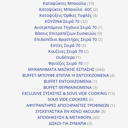
προϊόντα
10
Καταψύκτες Μπαούλα
10
προϊόντα
2
Καταψύκτες Μπαούλα -60C
2
4
προϊόντα
Καταψύξεις Όρθιες Τυφλές
4
32
προϊόντα
ΚΟΥΖΙΝΑ Σειρά 70
32
προϊόντα
1
Ανατρεπόμενα Τηγάνια Σειρά 70
1
9
προϊόν
Βάσεις Επιτραπέζιων Συσκευών
9
προϊόντα
2
Επιδαπέδιοι Βραστήρες Σειρά 70
2
3
προϊόντα
Εστίες Σειρά 70
3
προϊόντα
2
Κουζίνες Σειρά 70
2
1
προϊόντα
Ουδέτερα
1
προϊόν
1
Φριτέζες Σειρά 70
1
προϊόν
444
ΜΗΧΑΝΗΜΑΤΑ ΜΑΖΙΚΗΣ ΕΣΤΙΑΣΗΣ
444
προϊόντα
4
BUFFET-ΜΠΟΥΦΕ ΕΠΙΠΛΑ 'Η ΕΝΤΟΙΧΙΖΟΜΕΝΑ
4
1
προϊόν
BUFFET ΕΝΤΟΙΧΙΖΟΜΕΝΑ
1
προϊόν
3
BUFFET ΘΕΡΜΑΙΝΟΜΕΝΑ
3
προϊόντα
15
EXCLUSIVE ΣΥΣΚΕΥΕΣ & SOUS VIDE COOKING
15
6
προϊόν
SOUS VIDE COOKERS
6
προϊόντα
1
ΑΦΥΓΡΑΝΤΗΡΕΣ ΑΠΟΞΗΡΑΝΤΕΣ ΤΡΟΦΙΜΩΝ
1
8
προϊόν
ΣΥΣΚΕΥΑΣΤΙΚΑ ΕΝ ΚΕΝΩ VACUUM
8
40
προϊόντα
ΑΠΟΘΗΚΕΥΣΗ & ΜΕΤΑΦΟΡΑ
40
3
προϊόντα
ΔΙΣΚΟΙ ΓΙΑ ΖΥΜΑΡΙΑ
3