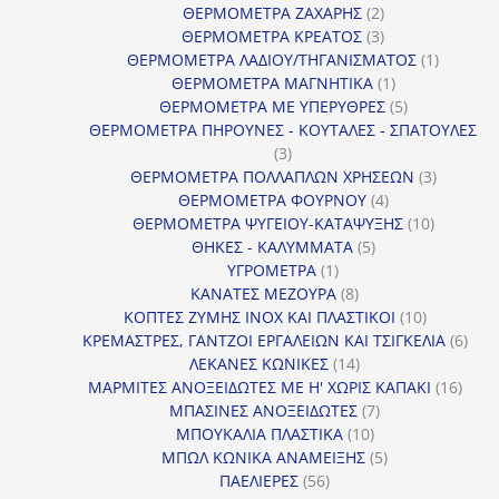
2
προϊόν
ΘΕΡΜΟΜΕΤΡΑ ΖΑΧΑΡΗΣ
2
προϊόντα
3
ΘΕΡΜΟΜΕΤΡΑ ΚΡΕΑΤΟΣ
3
προϊόντα
1
ΘΕΡΜΟΜΕΤΡΑ ΛΑΔΙΟΥ/ΤΗΓΑΝΙΣΜΑΤΟΣ
1
1
προϊόν
ΘΕΡΜΟΜΕΤΡΑ ΜΑΓΝΗΤΙΚΑ
1
προϊόν
5
ΘΕΡΜΟΜΕΤΡΑ ΜΕ ΥΠΕΡΥΘΡΕΣ
5
προϊόντα
ΘΕΡΜΟΜΕΤΡΑ ΠΗΡΟΥΝΕΣ - ΚΟΥΤΑΛΕΣ - ΣΠΑΤΟΥΛΕΣ
3
3
προϊόντα
3
ΘΕΡΜΟΜΕΤΡΑ ΠΟΛΛΑΠΛΩΝ ΧΡΗΣΕΩΝ
3
4
προϊόντ
ΘΕΡΜΟΜΕΤΡΑ ΦΟΥΡΝΟΥ
4
προϊόντα
10
ΘΕΡΜΟΜΕΤΡΑ ΨΥΓΕΙΟΥ-ΚΑΤΑΨΥΞΗΣ
10
5
προϊόντα
ΘΗΚΕΣ - ΚΑΛΥΜΜΑΤΑ
5
1
προϊόντα
ΥΓΡΟΜΕΤΡΑ
1
προϊόν
8
ΚΑΝΑΤΕΣ ΜΕΖΟΥΡΑ
8
προϊόντα
10
ΚΟΠΤΕΣ ΖΥΜΗΣ INOX ΚΑΙ ΠΛΑΣΤΙΚΟΙ
10
προϊόντα
6
ΚΡΕΜΑΣΤΡΕΣ, ΓΑΝΤΖΟΙ ΕΡΓΑΛΕΙΩΝ ΚΑΙ ΤΣΙΓΚΕΛΙΑ
6
14
προϊ
ΛΕΚΑΝΕΣ ΚΩΝΙΚΕΣ
14
προϊόντα
16
ΜΑΡΜΙΤΕΣ ΑΝΟΞΕΙΔΩΤΕΣ ΜΕ Η' ΧΩΡΙΣ ΚΑΠΑΚΙ
16
7
προϊ
ΜΠΑΣΙΝΕΣ ΑΝΟΞΕΙΔΩΤΕΣ
7
10
προϊόντα
ΜΠΟΥΚΑΛΙΑ ΠΛΑΣΤΙΚΑ
10
προϊόντα
5
ΜΠΩΛ ΚΩΝΙΚΑ ΑΝΑΜΕΙΞΗΣ
5
56
προϊόντα
ΠΑΕΛΙΕΡΕΣ
56