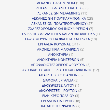
130
προ
ΛΕΚΑΝΕΣ GASTRONOM
130
προϊόντα
63
ΛΕΚΑΝΕΣ GN ΑΝΟΞΕΙΔΩΤΕΣ
63
11
προϊόντα
ΛΕΚΑΝΕΣ GN ΜΕΛΑΜΙΝΗΣ
11
προϊόντα
28
ΛΕΚΑΝΕΣ GN ΠΟΛΥΚΑΡΜΠΟΝΙΚΑ
28
προϊόντα
27
ΛΕΚΑΝΕΣ GN ΠΟΛΥΠΡΟΠΥΛΕΝΙΟΥ
27
7
προϊόντα
ΣΧΑΡΕΣ ΧΡΩΜΙΟΥ ΚΑΙ INOX ΨΥΓΕΙΩΝ
7
προϊόντα
1
ΤΑΨΙΑ ΠΙΤΣΑΣ ΔΙΑΤΡΗΤΑ ΚΑΙ ΑΝΤΙΚΟΛΛΗΤΙΚΑ
1
18
προϊόν
ΤΑΨΙΑ ΦΟΥΡΝΟΥ ΓΙΑ ΦΑΓΗΤΑ ΚΑΙ ΓΛΥΚΑ
18
311
προϊόντ
ΕΡΓΑΛΕΙΑ ΚΟΥΖΙΝΑΣ
311
προϊόντα
5
ΑΚΟΝΙΣΤΗΡΙΑ ΜΑΧΑΙΡΙΩΝ
5
1
προϊόντα
ΑΝΟΙΧΤΗΡΙΑ
1
προϊόν
5
ΑΝΟΙΧΤΗΡΙΑ ΚΟΝΣΕΡΒΩΝ
5
προϊόντα
3
ΑΠΟΦΛΟΙΩΤΕΣ ΧΕΙΡΟΣ ΦΡΟΥΤΩΝ
3
προϊόντα
12
ΑΥΓΟΔΑΡΤΕΣ ΑΝΟΞΕΙΔΩΤΟΙ ΚΑΙ ΣΙΛΙΚΟΝΗΣ
12
3
προϊόν
ΑΦΑΙΡΕΤΕΣ ΚΟΤΣΑΝΙΩΝ
3
3
προϊόντα
ΔΙΑΦΟΡΑ ΕΡΓΑΛΕΙΑ
3
προϊόντα
1
ΔΙΑΧΩΡΙΣΤΕΣ ΑΥΓΟΥ
1
προϊόν
2
ΔΙΑΧΩΡΙΣΤΕΣ ΦΡΟΥΤΩΝ
2
3
προϊόντα
ΕΙΔΗ ΚΡΕΟΠΩΛΕΙΟΥ
3
προϊόντα
8
ΕΡΓΑΛΕΙΑ ΓΙΑ ΤΡΥΠΕΣ
8
προϊόντα
2
ΚΑΘΑΡΙΣΤΕΣ ΨΑΡΙΩΝ
2