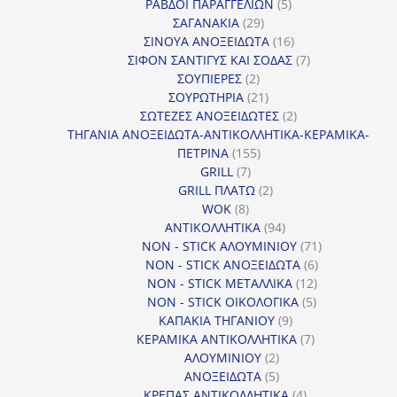
προϊόντα
5
ΡΑΒΔΟΙ ΠΑΡΑΓΓΕΛΙΩΝ
5
29
προϊόντα
ΣΑΓΑΝΑΚΙΑ
29
προϊόντα
16
ΣΙΝΟΥΑ ΑΝΟΞΕΙΔΩΤΑ
16
προϊόντα
7
ΣΙΦΟΝ ΣΑΝΤΙΓΥΣ ΚΑΙ ΣΟΔΑΣ
7
2
προϊόντα
ΣΟΥΠΙΕΡΕΣ
2
προϊόντα
21
ΣΟΥΡΩΤΗΡΙΑ
21
προϊόντα
2
ΣΩΤΕΖΕΣ ΑΝΟΞΕΙΔΩΤΕΣ
2
προϊόντα
ΤΗΓΑΝΙΑ ΑΝΟΞΕΙΔΩΤΑ-ΑΝΤΙΚΟΛΛΗΤΙΚΑ-ΚΕΡΑΜΙΚΑ-
155
ΠΕΤΡΙΝΑ
155
7
προϊόντα
GRILL
7
προϊόντα
2
GRILL ΠΛΑΤΩ
2
8
προϊόντα
WOK
8
προϊόντα
94
ΑΝΤΙΚΟΛΛΗΤΙΚΑ
94
προϊόντα
71
NON - STICK ΑΛΟΥΜΙΝΙΟΥ
71
6
προϊόντα
NON - STICK ΑΝΟΞΕΙΔΩΤΑ
6
12
προϊόντα
NON - STICK ΜΕΤΑΛΛΙΚΑ
12
5
προϊόντα
NON - STICK ΟΙΚΟΛΟΓΙΚΑ
5
9
προϊόντα
ΚΑΠΑΚΙΑ ΤΗΓΑΝΙΟΥ
9
προϊόντα
7
ΚΕΡΑΜΙΚΑ ΑΝΤΙΚΟΛΛΗΤΙΚΑ
7
2
προϊόντα
ΑΛΟΥΜΙΝΙΟΥ
2
προϊόντα
5
ΑΝΟΞΕΙΔΩΤΑ
5
προϊόντα
4
ΚΡΕΠΑΣ ΑΝΤΙΚΟΛΛΗΤΙΚΑ
4