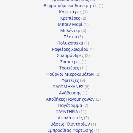
προϊόντα
1
Θερμαινόμενοι διανεμητές
1
1
προϊόν
Καφετιέρες
1
2
προϊόν
Κρεπιέρες
2
προϊόντα
1
Μπαιν Μαρί
1
4
προϊόν
Μπλέντερ
4
3
προϊόντα
Πλατώ
3
προϊόντα
1
Πολυκοπτικά
1
προϊόν
1
Ραφιέρες Χρωμίου
1
2
προϊόν
Σαλαμάνδρες
2
1
προϊόντα
Σουπιέρες
1
προϊόν
11
Τοστιέρες
11
προϊόντα
2
Φούρνοι Μικροκυμάτων
2
9
προϊόντα
Φριτέζες
9
προϊόντα
6
ΠΑΓΟΜΗΧΑΝΕΣ
6
1
προϊόντα
Ανάδευσης
1
προϊόν
3
Αποθήκες Παγομηχανών
3
2
προϊόντα
Παγότριμμα
2
11
προϊόντα
ΠΛΥΝΤΗΡΙΑ
11
προϊόντα
3
Αφαλατωτές
3
προϊόντα
1
Βάσεις Πλυντηρίων
1
προϊόν
1
Εμπρόσθιας Φόρτωσης
1