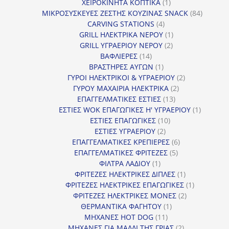
προϊόν
1
ΧΕΙΡΟΚΙΝΗΤΑ ΚΟΠΤΙΚΑ
1
προϊόν
84
ΜΙΚΡΟΣΥΣΚΕΥΕΣ ΖΕΣΤΗΣ ΚΟΥΖΙΝΑΣ SNACK
84
4
προϊόντ
CARVING STATIONS
4
προϊόντα
1
GRILL ΗΛΕΚΤΡΙΚΑ ΝΕΡΟΥ
1
2
προϊόν
GRILL ΥΓΡΑΕΡΙΟΥ ΝΕΡΟΥ
2
14
προϊόντα
ΒΑΦΛΙΕΡΕΣ
14
προϊόντα
1
ΒΡΑΣΤΗΡΕΣ ΑΥΓΩΝ
1
προϊόν
2
ΓΥΡΟΙ ΗΛΕΚΤΡΙΚΟΙ & ΥΓΡΑΕΡΙΟΥ
2
2
προϊόντα
ΓΥΡΟΥ ΜΑΧΑΙΡΙΑ ΗΛΕΚΤΡΙΚΑ
2
13
προϊόντα
ΕΠΑΓΓΕΛΜΑΤΙΚΕΣ ΕΣΤΙΕΣ
13
προϊόντα
1
ΕΣΤΙΕΣ WOK ΕΠΑΓΩΓΙΚΕΣ Η' ΥΓΡΑΕΡΙΟΥ
1
10
προϊόν
ΕΣΤΙΕΣ ΕΠΑΓΩΓΙΚΕΣ
10
2
προϊόντα
ΕΣΤΙΕΣ ΥΓΡΑΕΡΙΟΥ
2
προϊόντα
6
ΕΠΑΓΓΕΛΜΑΤΙΚΕΣ ΚΡΕΠΙΕΡΕΣ
6
5
προϊόντα
ΕΠΑΓΓΕΛΜΑΤΙΚΕΣ ΦΡΙΤΕΖΕΣ
5
1
προϊόντα
ΦΙΛΤΡΑ ΛΑΔΙΟΥ
1
προϊόν
1
ΦΡΙΤΕΖΕΣ ΗΛΕΚΤΡΙΚΕΣ ΔΙΠΛΕΣ
1
προϊόν
1
ΦΡΙΤΕΖΕΣ ΗΛΕΚΤΡΙΚΕΣ ΕΠΑΓΩΓΙΚΕΣ
1
2
προϊόν
ΦΡΙΤΕΖΕΣ ΗΛΕΚΤΡΙΚΕΣ ΜΟΝΕΣ
2
1
προϊόντα
ΘΕΡΜΑΝΤΙΚΑ ΦΑΓΗΤΟΥ
1
11
προϊόν
ΜΗΧΑΝΕΣ HOT DOG
11
προϊόντα
2
ΜΗΧΑΝΕΣ ΓΙΑ ΜΑΛΛΙ ΤΗΣ ΓΡΙΑΣ
2