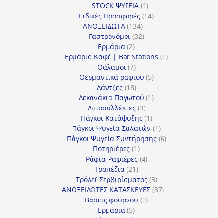
1
προϊόν
STOCK ΨΥΓΕΙΑ
1
προϊόν
14
Ειδικές Προσφορές
14
134
προϊόντα
ΑΝΟΞΕΙΔΩΤΑ
134
προϊόντα
32
Γαστρονόμοι
32
2
προϊόντα
Ερμάρια
2
προϊόντα
1
Ερμάρια Καφέ | Bar Stations
1
7
προϊόν
Θάλαμοι
7
προϊόντα
5
Θερμαντικά ραφιού
5
18
προϊόντα
Λάντζες
18
προϊόντα
1
Λεκανάκια Παγωτού
1
3
προϊόν
Λιποσυλλέκτες
3
προϊόντα
1
Πάγκοι Κατάψυξης
1
προϊόν
1
Πάγκοι Ψυγεία Σαλατών
1
προϊόν
6
Πάγκοι Ψυγεία Συντήρησης
6
1
προϊόντα
Ποτηριέρες
1
προϊόν
4
Ράφια-Ραφιέρες
4
21
προϊόντα
Τραπέζια
21
προϊόντα
3
Τρόλεϊ Σερβιρίσματος
3
προϊόντα
37
ΑΝΟΞΕΙΔΩΤΕΣ ΚΑΤΑΣΚΕΥΕΣ
37
3
προϊόντα
Βάσεις φούρνου
3
5
προϊόντα
Ερμάρια
5