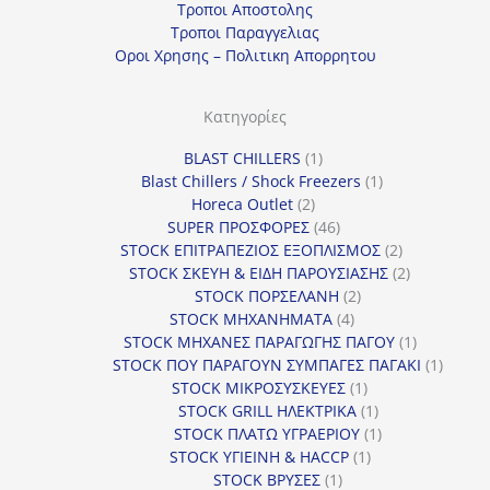
Τροποι Αποστολης
η
Τροποι Παραγγελιας
γ
Οροι Χρησης – Πολιτικη Απορρητου
ο
ρ
Κατηγορίες
ί
1
BLAST CHILLERS
1
α
προϊόν
1
Blast Chillers / Shock Freezers
1
2
προϊόν
Horeca Outlet
2
προϊόντα
46
SUPER ΠΡΟΣΦΟΡΕΣ
46
προϊόντα
2
STOCK ΕΠΙΤΡΑΠΕΖΙΟΣ ΕΞΟΠΛΙΣΜΟΣ
2
προϊόντα
2
STOCK ΣΚΕΥΗ & ΕΙΔΗ ΠΑΡΟΥΣΙΑΣΗΣ
2
2
προϊόντα
STOCK ΠΟΡΣΕΛΑΝΗ
2
4
προϊόντα
STOCK ΜΗΧΑΝΗΜΑΤΑ
4
προϊόντα
1
STOCK ΜΗΧΑΝΕΣ ΠΑΡΑΓΩΓΗΣ ΠΑΓΟΥ
1
προϊόν
1
STOCK ΠΟΥ ΠΑΡΑΓΟΥΝ ΣΥΜΠΑΓΕΣ ΠΑΓΑΚΙ
1
1
προϊόν
STOCK ΜΙΚΡΟΣΥΣΚΕΥΕΣ
1
προϊόν
1
STOCK GRILL ΗΛΕΚΤΡΙΚΑ
1
προϊόν
1
STOCK ΠΛΑΤΩ ΥΓΡΑΕΡΙΟΥ
1
1
προϊόν
STOCK ΥΓΙΕΙΝΗ & HACCP
1
1
προϊόν
STOCK ΒΡΥΣΕΣ
1