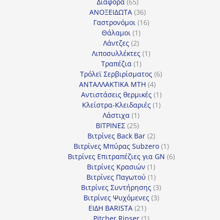
65
προϊόντα
Διάφορα
65
προϊόντα
36
ΑΝΟΞΕΙΔΩΤΑ
36
προϊόντα
16
Γαστρονόμοι
16
1
προϊόντα
Θάλαμοι
1
2
προϊόν
Λάντζες
2
προϊόντα
1
Λιποσυλλέκτες
1
1
προϊόν
Τραπέζια
1
προϊόν
6
Τρόλεϊ Σερβιρίσματος
6
4
προϊόντα
ΑΝΤΑΛΛΑΚΤΙΚΑ MTH
4
προϊόντα
1
Αντιστάσεις θερμικές
1
1
προϊόν
Κλείστρα-Κλειδαριές
1
1
προϊόν
Λάστιχα
1
25
προϊόν
ΒΙΤΡΙΝΕΣ
25
προϊόντα
2
Βιτρίνες Back Bar
2
προϊόντα
1
Βιτρίνες Mπύρας Subzero
1
προϊόν
6
Βιτρίνες Επιτραπέζιες για GN
6
1
προϊόντα
Βιτρίνες Κρασιών
1
προϊόν
1
Βιτρίνες Παγωτού
1
προϊόν
3
Βιτρίνες Συντήρησης
3
3
προϊόντα
Βιτρίνες Ψυχόμενες
3
21
προϊόντα
ΕΙΔΗ BARISTA
21
προϊόντα
1
Pitcher Rinser
1