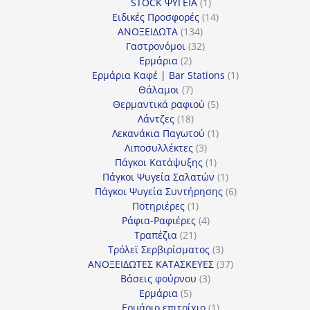
1
προϊόν
STOCK ΨΥΓΕΙΑ
1
προϊόν
14
Ειδικές Προσφορές
14
134
προϊόντα
ΑΝΟΞΕΙΔΩΤΑ
134
προϊόντα
32
Γαστρονόμοι
32
2
προϊόντα
Ερμάρια
2
προϊόντα
1
Ερμάρια Καφέ | Bar Stations
1
7
προϊόν
Θάλαμοι
7
προϊόντα
5
Θερμαντικά ραφιού
5
18
προϊόντα
Λάντζες
18
προϊόντα
1
Λεκανάκια Παγωτού
1
3
προϊόν
Λιποσυλλέκτες
3
προϊόντα
1
Πάγκοι Κατάψυξης
1
προϊόν
1
Πάγκοι Ψυγεία Σαλατών
1
προϊόν
6
Πάγκοι Ψυγεία Συντήρησης
6
1
προϊόντα
Ποτηριέρες
1
προϊόν
4
Ράφια-Ραφιέρες
4
21
προϊόντα
Τραπέζια
21
προϊόντα
3
Τρόλεϊ Σερβιρίσματος
3
προϊόντα
37
ΑΝΟΞΕΙΔΩΤΕΣ ΚΑΤΑΣΚΕΥΕΣ
37
3
προϊόντα
Βάσεις φούρνου
3
5
προϊόντα
Ερμάρια
5
προϊόντα
1
Ερμάριο επιτοίχιο
1