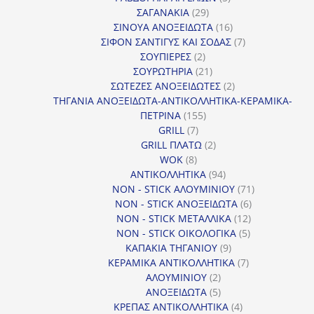
29
προϊόντα
ΣΑΓΑΝΑΚΙΑ
29
προϊόντα
16
ΣΙΝΟΥΑ ΑΝΟΞΕΙΔΩΤΑ
16
προϊόντα
7
ΣΙΦΟΝ ΣΑΝΤΙΓΥΣ ΚΑΙ ΣΟΔΑΣ
7
2
προϊόντα
ΣΟΥΠΙΕΡΕΣ
2
προϊόντα
21
ΣΟΥΡΩΤΗΡΙΑ
21
προϊόντα
2
ΣΩΤΕΖΕΣ ΑΝΟΞΕΙΔΩΤΕΣ
2
προϊόντα
ΤΗΓΑΝΙΑ ΑΝΟΞΕΙΔΩΤΑ-ΑΝΤΙΚΟΛΛΗΤΙΚΑ-ΚΕΡΑΜΙΚΑ-
155
ΠΕΤΡΙΝΑ
155
7
προϊόντα
GRILL
7
προϊόντα
2
GRILL ΠΛΑΤΩ
2
8
προϊόντα
WOK
8
προϊόντα
94
ΑΝΤΙΚΟΛΛΗΤΙΚΑ
94
προϊόντα
71
NON - STICK ΑΛΟΥΜΙΝΙΟΥ
71
6
προϊόντα
NON - STICK ΑΝΟΞΕΙΔΩΤΑ
6
12
προϊόντα
NON - STICK ΜΕΤΑΛΛΙΚΑ
12
5
προϊόντα
NON - STICK ΟΙΚΟΛΟΓΙΚΑ
5
9
προϊόντα
ΚΑΠΑΚΙΑ ΤΗΓΑΝΙΟΥ
9
προϊόντα
7
ΚΕΡΑΜΙΚΑ ΑΝΤΙΚΟΛΛΗΤΙΚΑ
7
2
προϊόντα
ΑΛΟΥΜΙΝΙΟΥ
2
προϊόντα
5
ΑΝΟΞΕΙΔΩΤΑ
5
προϊόντα
4
ΚΡΕΠΑΣ ΑΝΤΙΚΟΛΛΗΤΙΚΑ
4