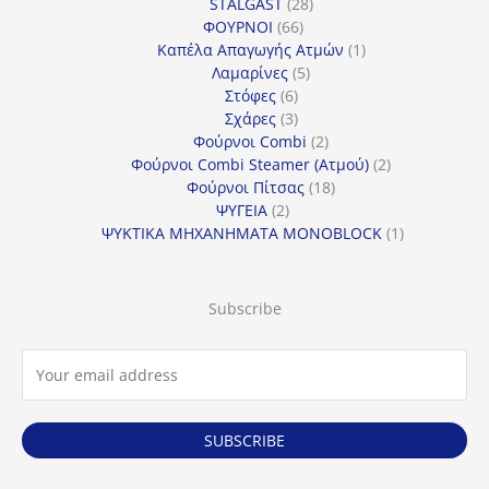
προϊόντα
28
STALGAST
28
66
προϊόντα
ΦΟΥΡΝΟΙ
66
προϊόντα
1
Καπέλα Απαγωγής Ατμών
1
5
προϊόν
Λαμαρίνες
5
6
προϊόντα
Στόφες
6
προϊόντα
3
Σχάρες
3
προϊόντα
2
Φούρνοι Combi
2
προϊόντα
2
Φούρνοι Combi Steamer (Ατμού)
2
18
προϊόντα
Φούρνοι Πίτσας
18
2
προϊόντα
ΨΥΓΕΙΑ
2
προϊόντα
1
ΨΥΚΤΙΚΑ ΜΗΧΑΝΗΜΑΤΑ MONOBLOCK
1
προϊόν
Subscribe
SUBSCRIBE