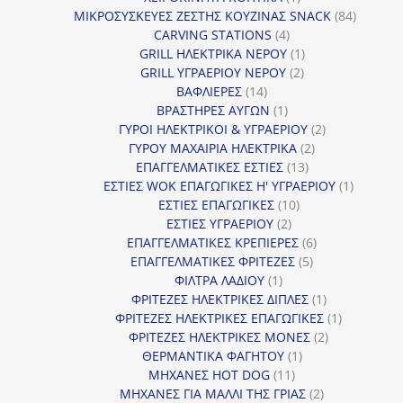
προϊόν
84
ΜΙΚΡΟΣΥΣΚΕΥΕΣ ΖΕΣΤΗΣ ΚΟΥΖΙΝΑΣ SNACK
84
4
προϊόντ
CARVING STATIONS
4
προϊόντα
1
GRILL ΗΛΕΚΤΡΙΚΑ ΝΕΡΟΥ
1
2
προϊόν
GRILL ΥΓΡΑΕΡΙΟΥ ΝΕΡΟΥ
2
14
προϊόντα
ΒΑΦΛΙΕΡΕΣ
14
προϊόντα
1
ΒΡΑΣΤΗΡΕΣ ΑΥΓΩΝ
1
προϊόν
2
ΓΥΡΟΙ ΗΛΕΚΤΡΙΚΟΙ & ΥΓΡΑΕΡΙΟΥ
2
2
προϊόντα
ΓΥΡΟΥ ΜΑΧΑΙΡΙΑ ΗΛΕΚΤΡΙΚΑ
2
13
προϊόντα
ΕΠΑΓΓΕΛΜΑΤΙΚΕΣ ΕΣΤΙΕΣ
13
προϊόντα
1
ΕΣΤΙΕΣ WOK ΕΠΑΓΩΓΙΚΕΣ Η' ΥΓΡΑΕΡΙΟΥ
1
10
προϊόν
ΕΣΤΙΕΣ ΕΠΑΓΩΓΙΚΕΣ
10
2
προϊόντα
ΕΣΤΙΕΣ ΥΓΡΑΕΡΙΟΥ
2
προϊόντα
6
ΕΠΑΓΓΕΛΜΑΤΙΚΕΣ ΚΡΕΠΙΕΡΕΣ
6
5
προϊόντα
ΕΠΑΓΓΕΛΜΑΤΙΚΕΣ ΦΡΙΤΕΖΕΣ
5
1
προϊόντα
ΦΙΛΤΡΑ ΛΑΔΙΟΥ
1
προϊόν
1
ΦΡΙΤΕΖΕΣ ΗΛΕΚΤΡΙΚΕΣ ΔΙΠΛΕΣ
1
προϊόν
1
ΦΡΙΤΕΖΕΣ ΗΛΕΚΤΡΙΚΕΣ ΕΠΑΓΩΓΙΚΕΣ
1
2
προϊόν
ΦΡΙΤΕΖΕΣ ΗΛΕΚΤΡΙΚΕΣ ΜΟΝΕΣ
2
1
προϊόντα
ΘΕΡΜΑΝΤΙΚΑ ΦΑΓΗΤΟΥ
1
11
προϊόν
ΜΗΧΑΝΕΣ HOT DOG
11
προϊόντα
2
ΜΗΧΑΝΕΣ ΓΙΑ ΜΑΛΛΙ ΤΗΣ ΓΡΙΑΣ
2