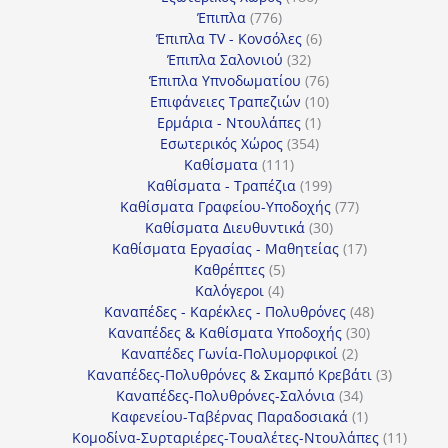
776
προϊόντα
Έπιπλα
776
προϊόντα
6
Έπιπλα TV - Κονσόλες
6
32
προϊόντα
Έπιπλα Σαλονιού
32
προϊόντα
76
Έπιπλα Υπνοδωματίου
76
10
προϊόντα
Επιφάνειες Τραπεζιών
10
1
προϊόντα
Ερμάρια - Ντουλάπες
1
354
προϊόν
Εσωτερικός Χώρος
354
111
προϊόντα
Καθίσματα
111
προϊόντα
199
Καθίσματα - Τραπέζια
199
προϊόντα
77
Καθίσματα Γραφείου-Υποδοχής
77
30
προϊόντα
Καθίσματα Διευθυντικά
30
προϊόντα
17
Καθίσματα Εργασίας - Μαθητείας
17
5
προϊόντα
Καθρέπτες
5
4
προϊόντα
Καλόγεροι
4
προϊόντα
48
Καναπέδες - Καρέκλες - Πολυθρόνες
48
30
προϊόντα
Καναπέδες & Καθίσματα Υποδοχής
30
2
προϊόντα
Καναπέδες Γωνία-Πολυμορφικοί
2
προϊόντα
3
Καναπέδες-Πολυθρόνες & Σκαμπό Κρεβάτι
3
34
προϊόντ
Καναπέδες-Πολυθρόνες-Σαλόνια
34
προϊόντα
1
Καφενείου-Ταβέρνας Παραδοσιακά
1
προϊόν
11
Κομοδίνα-Συρταριέρες-Τουαλέτες-Ντουλάπες
11