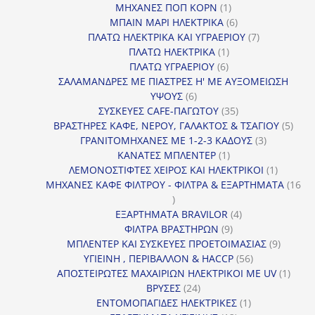
1
προϊόντα
ΜΗΧΑΝΕΣ ΠΟΠ ΚΟΡΝ
1
προϊόν
6
ΜΠΑΙΝ ΜΑΡΙ ΗΛΕΚΤΡΙΚΑ
6
προϊόντα
7
ΠΛΑΤΩ ΗΛΕΚΤΡΙΚΑ ΚΑΙ ΥΓΡΑΕΡΙΟΥ
7
1
προϊόντα
ΠΛΑΤΩ ΗΛΕΚΤΡΙΚΑ
1
6
προϊόν
ΠΛΑΤΩ ΥΓΡΑΕΡΙΟΥ
6
προϊόντα
ΣΑΛΑΜΑΝΔΡΕΣ ΜΕ ΠΙΑΣΤΡΕΣ Η' ΜΕ ΑΥΞΟΜΕΙΩΣΗ
6
ΥΨΟΥΣ
6
προϊόντα
35
ΣΥΣΚΕΥΕΣ CAFE-ΠΑΓΩΤΟΥ
35
προϊόντα
5
ΒΡΑΣΤΗΡΕΣ ΚΑΦΕ, ΝΕΡΟΥ, ΓΑΛΑΚΤΟΣ & ΤΣΑΓΙΟΥ
5
3
προϊ
ΓΡΑΝΙΤΟΜΗΧΑΝΕΣ ΜΕ 1-2-3 ΚΑΔΟΥΣ
3
1
προϊόντα
ΚΑΝΑΤΕΣ ΜΠΛΕΝΤΕΡ
1
προϊόν
1
ΛΕΜΟΝΟΣΤΙΦΤΕΣ ΧΕΙΡΟΣ ΚΑΙ ΗΛΕΚΤΡΙΚΟΙ
1
προϊόν
ΜΗΧΑΝΕΣ ΚΑΦΕ ΦΙΛΤΡΟΥ - ΦΙΛΤΡΑ & ΕΞΑΡΤΗΜΑΤΑ
16
16
προϊόντα
4
ΕΞΑΡΤΗΜΑΤΑ BRAVILOR
4
9
προϊόντα
ΦΙΛΤΡΑ ΒΡΑΣΤΗΡΩΝ
9
προϊόντα
9
ΜΠΛΕΝΤΕΡ ΚΑΙ ΣΥΣΚΕΥΕΣ ΠΡΟΕΤΟΙΜΑΣΙΑΣ
9
56
προϊόντ
ΥΓΙΕΙΝΗ , ΠΕΡΙΒΑΛΛΟΝ & HACCP
56
προϊόντα
1
ΑΠΟΣΤΕΙΡΩΤΕΣ ΜΑΧΑΙΡΙΩΝ ΗΛΕΚΤΡΙΚΟΙ ΜΕ UV
1
24
προϊό
ΒΡΥΣΕΣ
24
προϊόντα
1
ΕΝΤΟΜΟΠΑΓΙΔΕΣ ΗΛΕΚΤΡΙΚΕΣ
1