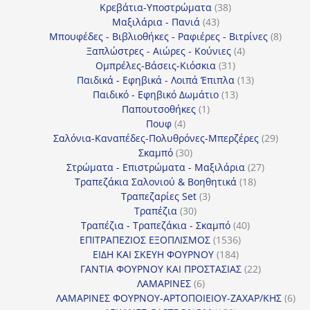
38
προϊόν
Κρεβάτια-Υποστρώματα
38
43
προϊόντα
Μαξιλάρια - Πανιά
43
προϊόντα
8
Μπουφέδες - Βιβλιοθήκες - Ραφιέρες - Βιτρίνες
8
4
προϊό
Ξαπλώστρες - Αιώρες - Κούνιες
4
31
προϊόντα
Ομπρέλες-Βάσεις-Κιόσκια
31
προϊόντα
13
Παιδικά - Εφηβικά - Λοιπά Έπιπλα
13
13
προϊόντα
Παιδικό - Εφηβικό Δωμάτιο
13
1
προϊόντα
Παπουτσοθήκες
1
4
προϊόν
Πουφ
4
προϊόντα
29
Σαλόνια-Καναπέδες-Πολυθρόνες-Μπερζέρες
29
30
προϊόν
Σκαμπό
30
προϊόντα
27
Στρώματα - Επιστρώματα - Μαξιλάρια
27
18
προϊόντα
Τραπεζάκια Σαλονιού & Βοηθητικά
18
3
προϊόντα
Τραπεζαρίες Set
3
30
προϊόντα
Τραπέζια
30
προϊόντα
40
Τραπέζια - Τραπεζάκια - Σκαμπό
40
1536
προϊόντα
ΕΠΙΤΡΑΠΕΖΙΟΣ ΕΞΟΠΛΙΣΜΟΣ
1536
184
προϊόντα
ΕΙΔΗ ΚΑΙ ΣΚΕΥΗ ΦΟΥΡΝΟΥ
184
προϊόντα
22
ΓΑΝΤΙΑ ΦΟΥΡΝΟΥ ΚΑΙ ΠΡΟΣΤΑΣΙΑΣ
22
6
προϊόντα
ΛΑΜΑΡΙΝΕΣ
6
προϊόντα
6
ΛΑΜΑΡΙΝΕΣ ΦΟΥΡΝΟΥ-ΑΡΤΟΠΟΙΕΙΟΥ-ΖΑΧΑΡ/ΚΗΣ
6