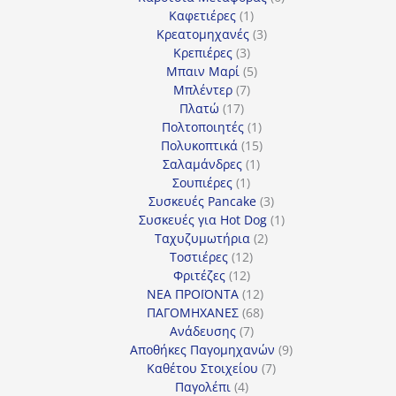
1
προϊόντα
Καφετιέρες
1
προϊόν
3
Κρεατομηχανές
3
3
προϊόντα
Κρεπιέρες
3
προϊόντα
5
Μπαιν Μαρί
5
7
προϊόντα
Μπλέντερ
7
17
προϊόντα
Πλατώ
17
προϊόντα
1
Πολτοποιητές
1
προϊόν
15
Πολυκοπτικά
15
1
προϊόντα
Σαλαμάνδρες
1
1
προϊόν
Σουπιέρες
1
προϊόν
3
Συσκευές Pancake
3
προϊόντα
1
Συσκευές για Hot Dog
1
2
προϊόν
Ταχυζυμωτήρια
2
12
προϊόντα
Τοστιέρες
12
12
προϊόντα
Φριτέζες
12
προϊόντα
12
ΝΕΑ ΠΡΟΪΟΝΤΑ
12
προϊόντα
68
ΠΑΓΟΜΗΧΑΝΕΣ
68
7
προϊόντα
Ανάδευσης
7
προϊόντα
9
Αποθήκες Παγομηχανών
9
7
προϊόντα
Καθέτου Στοιχείου
7
4
προϊόντα
Παγολέπι
4