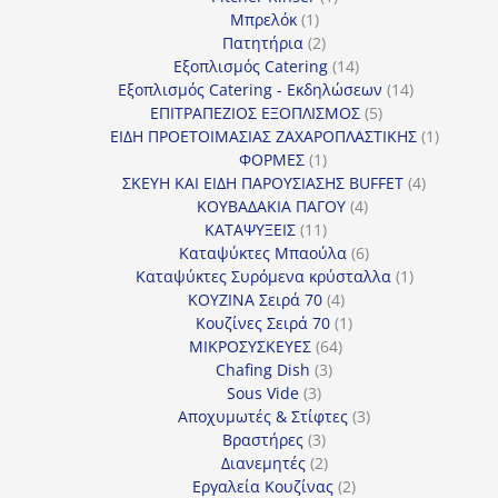
1
προϊόν
Μπρελόκ
1
προϊόν
2
Πατητήρια
2
προϊόντα
14
Εξοπλισμός Catering
14
προϊόντα
14
Εξοπλισμός Catering - Εκδηλώσεων
14
5
προϊόντα
ΕΠΙΤΡΑΠΕΖΙΟΣ ΕΞΟΠΛΙΣΜΟΣ
5
προϊόντα
1
ΕΙΔΗ ΠΡΟΕΤΟΙΜΑΣΙΑΣ ΖΑΧΑΡΟΠΛΑΣΤΙΚΗΣ
1
1
προϊόν
ΦΟΡΜΕΣ
1
προϊόν
4
ΣΚΕΥΗ ΚΑΙ ΕΙΔΗ ΠΑΡΟΥΣΙΑΣΗΣ BUFFET
4
4
προϊόντα
ΚΟΥΒΑΔΑΚΙΑ ΠΑΓΟΥ
4
11
προϊόντα
ΚΑΤΑΨΥΞΕΙΣ
11
προϊόντα
6
Καταψύκτες Μπαούλα
6
προϊόντα
1
Καταψύκτες Συρόμενα κρύσταλλα
1
4
προϊόν
ΚΟΥΖΙΝΑ Σειρά 70
4
προϊόντα
1
Κουζίνες Σειρά 70
1
64
προϊόν
ΜΙΚΡΟΣΥΣΚΕΥΕΣ
64
3
προϊόντα
Chafing Dish
3
3
προϊόντα
Sous Vide
3
προϊόντα
3
Αποχυμωτές & Στίφτες
3
3
προϊόντα
Βραστήρες
3
προϊόντα
2
Διανεμητές
2
προϊόντα
2
Εργαλεία Κουζίνας
2