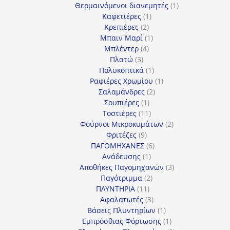
προϊόντα
1
Θερμαινόμενοι διανεμητές
1
1
προϊόν
Καφετιέρες
1
2
προϊόν
Κρεπιέρες
2
προϊόντα
1
Μπαιν Μαρί
1
4
προϊόν
Μπλέντερ
4
3
προϊόντα
Πλατώ
3
προϊόντα
1
Πολυκοπτικά
1
προϊόν
1
Ραφιέρες Χρωμίου
1
2
προϊόν
Σαλαμάνδρες
2
1
προϊόντα
Σουπιέρες
1
προϊόν
11
Τοστιέρες
11
προϊόντα
2
Φούρνοι Μικροκυμάτων
2
9
προϊόντα
Φριτέζες
9
προϊόντα
6
ΠΑΓΟΜΗΧΑΝΕΣ
6
1
προϊόντα
Ανάδευσης
1
προϊόν
3
Αποθήκες Παγομηχανών
3
2
προϊόντα
Παγότριμμα
2
11
προϊόντα
ΠΛΥΝΤΗΡΙΑ
11
προϊόντα
3
Αφαλατωτές
3
προϊόντα
1
Βάσεις Πλυντηρίων
1
προϊόν
1
Εμπρόσθιας Φόρτωσης
1