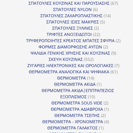
προϊόντα
67
ΣΠΑΤΟΥΛΕΣ ΚΟΥΖΙΝΑΣ ΚΑΙ ΠΑΡΟΥΣΙΑΣΗΣ
67
6
προϊόντ
ΣΠΑΤΟΥΛΕΣ NYLON
6
προϊόντα
14
ΣΠΑΤΟΥΛΕΣ ΖΑΧΑΡΟΠΛΑΣΤΙΚΗΣ
14
5
προϊόντα
ΣΠΑΤΟΥΛΕΣ ΙΣΙΕΣ ΜΑΚΡΙΕΣ
5
2
προϊόντα
ΣΠΑΤΟΥΛΕΣ ΞΥΛΙΝΕΣ
2
προϊόντα
22
ΤΡΙΦΤΕΣ ΑΝΟΞΕΙΔΩΤΟΙ
22
προϊόντα
2
ΤΡΥΦΕΡΟΠΟΙΗΤΕΣ ΚΡΕΑΤΟΣ ΜΠΑΤΕΣ ΣΦΥΡΙΑ
2
2
προϊόν
ΦΟΡΜΕΣ ΔΙΑΜΟΡΦΩΣΗΣ ΑΥΓΩΝ
2
προϊόντα
9
ΨΑΛΙΔΙΑ ΓΕΝΙΚΗΣ ΧΡΗΣΗΣ ΚΑΙ ΚΟΥΖΙΝΑΣ
9
552
προϊόντα
ΣΚΕΥΗ ΚΟΥΖΙΝΑΣ
552
προϊόντα
7
ΖΥΓΑΡΙΕΣ ΗΛΕΚΤΡΟΝΙΚΕΣ ΚΑΙ ΩΡΟΛΟΓΙΑΚΕΣ
7
61
προϊόν
ΘΕΡΜΟΜΕΤΡΑ ΑΝΑΛΟΓΙΚΑ ΚΑΙ ΨΗΦΙΑΚΑ
61
14
προϊόντ
ΘΕΡΜΟΜΕΤΡΑ
14
προϊόντα
1
ΘΕΡΜΟΜΕΤΡΑ ΑΚΙΔΑ
1
προϊόν
ΘΕΡΜΟΜΕΤΡΑ ΑΚΙΔΑ|ΕΠΙΤΡΑΠΕΖΙΟΣ
10
ΕΞΟΠΛΙΣΜΟΣ
10
προϊόντα
2
ΘΕΡΜΟΜΕΤΡΑ SOUS VIDE
2
προϊόντα
1
ΘΕΡΜΟΜΕΤΡΑ ΑΔΙΑΒΡΟΧΑ
1
2
προϊόν
ΘΕΡΜΟΜΕΤΡΑ ΤΣΕΠΗΣ
2
προϊόντα
4
ΘΕΡΜΟΜΕΤΡΑ - ΧΡΟΝΟΜΕΤΡΑ
4
1
προϊόντα
ΘΕΡΜΟΜΕΤΡΑ ΓΑΛΑΚΤΟΣ
1