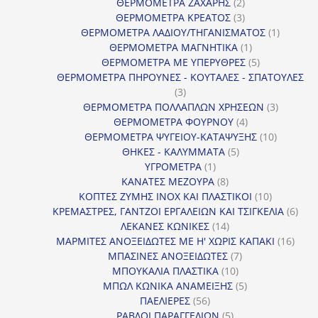
2
προϊόν
ΘΕΡΜΟΜΕΤΡΑ ΖΑΧΑΡΗΣ
2
προϊόντα
3
ΘΕΡΜΟΜΕΤΡΑ ΚΡΕΑΤΟΣ
3
προϊόντα
1
ΘΕΡΜΟΜΕΤΡΑ ΛΑΔΙΟΥ/ΤΗΓΑΝΙΣΜΑΤΟΣ
1
1
προϊόν
ΘΕΡΜΟΜΕΤΡΑ ΜΑΓΝΗΤΙΚΑ
1
προϊόν
5
ΘΕΡΜΟΜΕΤΡΑ ΜΕ ΥΠΕΡΥΘΡΕΣ
5
προϊόντα
ΘΕΡΜΟΜΕΤΡΑ ΠΗΡΟΥΝΕΣ - ΚΟΥΤΑΛΕΣ - ΣΠΑΤΟΥΛΕΣ
3
3
προϊόντα
3
ΘΕΡΜΟΜΕΤΡΑ ΠΟΛΛΑΠΛΩΝ ΧΡΗΣΕΩΝ
3
4
προϊόντ
ΘΕΡΜΟΜΕΤΡΑ ΦΟΥΡΝΟΥ
4
προϊόντα
10
ΘΕΡΜΟΜΕΤΡΑ ΨΥΓΕΙΟΥ-ΚΑΤΑΨΥΞΗΣ
10
5
προϊόντα
ΘΗΚΕΣ - ΚΑΛΥΜΜΑΤΑ
5
1
προϊόντα
ΥΓΡΟΜΕΤΡΑ
1
προϊόν
8
ΚΑΝΑΤΕΣ ΜΕΖΟΥΡΑ
8
προϊόντα
10
ΚΟΠΤΕΣ ΖΥΜΗΣ INOX ΚΑΙ ΠΛΑΣΤΙΚΟΙ
10
προϊόντα
6
ΚΡΕΜΑΣΤΡΕΣ, ΓΑΝΤΖΟΙ ΕΡΓΑΛΕΙΩΝ ΚΑΙ ΤΣΙΓΚΕΛΙΑ
6
14
προϊ
ΛΕΚΑΝΕΣ ΚΩΝΙΚΕΣ
14
προϊόντα
16
ΜΑΡΜΙΤΕΣ ΑΝΟΞΕΙΔΩΤΕΣ ΜΕ Η' ΧΩΡΙΣ ΚΑΠΑΚΙ
16
7
προϊ
ΜΠΑΣΙΝΕΣ ΑΝΟΞΕΙΔΩΤΕΣ
7
10
προϊόντα
ΜΠΟΥΚΑΛΙΑ ΠΛΑΣΤΙΚΑ
10
προϊόντα
5
ΜΠΩΛ ΚΩΝΙΚΑ ΑΝΑΜΕΙΞΗΣ
5
56
προϊόντα
ΠΑΕΛΙΕΡΕΣ
56
προϊόντα
5
ΡΑΒΔΟΙ ΠΑΡΑΓΓΕΛΙΩΝ
5