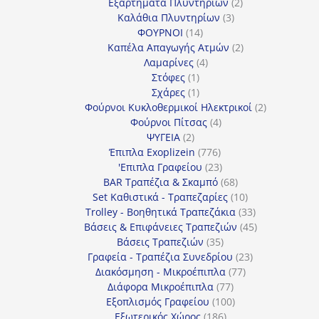
προϊόν
2
Εξαρτήματα Πλυντηρίων
2
3
προϊόντα
Καλάθια Πλυντηρίων
3
14
προϊόντα
ΦΟΥΡΝΟΙ
14
προϊόντα
2
Καπέλα Απαγωγής Ατμών
2
4
προϊόντα
Λαμαρίνες
4
1
προϊόντα
Στόφες
1
προϊόν
1
Σχάρες
1
προϊόν
2
Φούρνοι Κυκλοθερμικοί Ηλεκτρικοί
2
4
προϊόντα
Φούρνοι Πίτσας
4
2
προϊόντα
ΨΥΓΕΙΑ
2
προϊόντα
776
Έπιπλα Exoplizein
776
προϊόντα
23
'Επιπλα Γραφείου
23
προϊόντα
68
BAR Τραπέζια & Σκαμπό
68
προϊόντα
10
Set Καθιστικά - Τραπεζαρίες
10
προϊόντα
33
Trolley - Βοηθητικά Τραπεζάκια
33
προϊόντα
45
Βάσεις & Επιφάνειες Τραπεζιών
45
35
προϊόντα
Βάσεις Τραπεζιών
35
προϊόντα
23
Γραφεία - Τραπέζια Συνεδρίου
23
77
προϊόντα
Διακόσμηση - Μικροέπιπλα
77
77
προϊόντα
Διάφορα Μικροέπιπλα
77
προϊόντα
100
Εξοπλισμός Γραφείου
100
186
προϊόντα
Εξωτερικός Χώρος
186