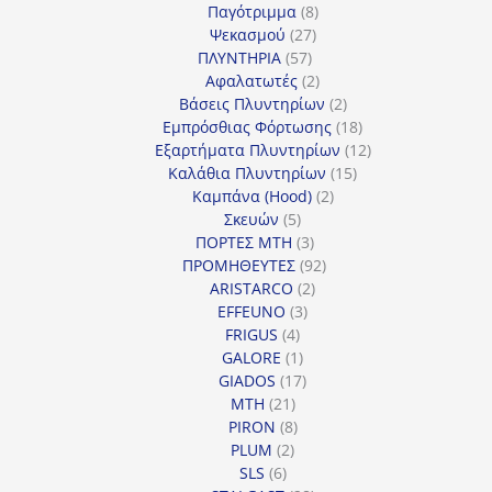
προϊόντα
8
Παγότριμμα
8
27
προϊόντα
Ψεκασμού
27
57
προϊόντα
ΠΛΥΝΤΗΡΙΑ
57
προϊόντα
2
Αφαλατωτές
2
προϊόντα
2
Βάσεις Πλυντηρίων
2
προϊόντα
18
Εμπρόσθιας Φόρτωσης
18
προϊόντα
12
Εξαρτήματα Πλυντηρίων
12
15
προϊόντα
Καλάθια Πλυντηρίων
15
2
προϊόντα
Καμπάνα (Hood)
2
5
προϊόντα
Σκευών
5
προϊόντα
3
ΠΟΡΤΕΣ MTH
3
προϊόντα
92
ΠΡΟΜΗΘΕΥΤΕΣ
92
2
προϊόντα
ARISTARCO
2
3
προϊόντα
EFFEUNO
3
4
προϊόντα
FRIGUS
4
προϊόντα
1
GALORE
1
προϊόν
17
GIADOS
17
21
προϊόντα
MTH
21
προϊόντα
8
PIRON
8
2
προϊόντα
PLUM
2
6
προϊόντα
SLS
6