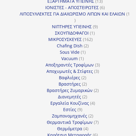
13
προϊόν
ΕΞΑΡΤΗΜΑΤΑ ΥΓΙΕΙΝΗΣ
13
προϊόντα
6
ΙΟΝΙΣΤΕΣ - ΑΠΟΣΤΕΙΡΩΤΕΣ
6
προϊόντα
ΛΙΠΟΣΥΛΛΕΚΤΕΣ ΓΙΑ ΔΙΑΧΩΡΙΣΜΟ ΛΙΠΩΝ ΚΑΙ ΕΛΑΙΩΝ
1
1
προϊόν
9
ΝΙΠΤΗΡΕΣ ΥΓΙΕΙΝΗΣ
9
1
προϊόντα
ΣΚΟΥΠΙΔΟΦΑΓΟΙ
1
162
προϊόν
ΜΙΚΡΟΣΥΣΚΕΥΕΣ
162
2
προϊόντα
Chafing Dish
2
1
προϊόντα
Sous Vide
1
1
προϊόν
Vacuum
1
προϊόν
3
Αποξηραντές Τροφίμων
3
3
προϊόντα
Αποχυμωτές & Στίφτες
3
2
προϊόντα
Βαφλιέρες
2
προϊόντα
2
Βραστήρες
2
προϊόντα
2
Βραστήρες Ζυμαρικών
2
2
προϊόντα
Διανεμητές
2
προϊόντα
4
Εργαλεία Κουζίνας
4
9
προϊόντα
Εστίες
9
προϊόντα
2
Ζαμπονομηχανές
2
προϊόντα
7
Θερμαντικά Τροφίμων
7
4
προϊόντα
Θερμόμετρα
4
προϊόντα
6
Καρότσια Μεταφοράς
6