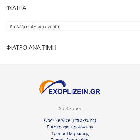
ΦΙΛΤΡΑ
Ε
π
ι
ΦΙΛΤΡΟ ΑΝΑ ΤΙΜΗ
λ
έ
ξ
τ
ε
μ
ί
Σύνδεσμοι
α
κ
Οροι Service (Επισκευης)
α
Επιστροφη προϊοντων
Τροποι Πληρωμης
τ
Τροποι Αποστολης