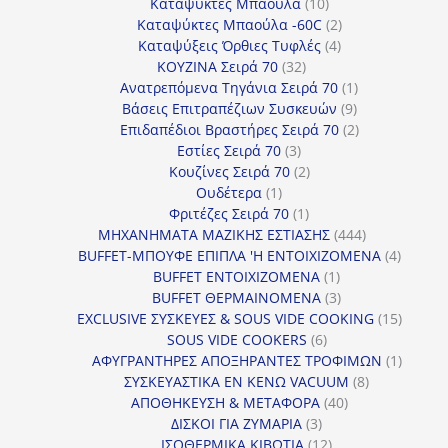
προϊόντα
10
Καταψύκτες Μπαούλα
10
προϊόντα
2
Καταψύκτες Μπαούλα -60C
2
4
προϊόντα
Καταψύξεις Όρθιες Τυφλές
4
32
προϊόντα
ΚΟΥΖΙΝΑ Σειρά 70
32
προϊόντα
1
Ανατρεπόμενα Τηγάνια Σειρά 70
1
9
προϊόν
Βάσεις Επιτραπέζιων Συσκευών
9
προϊόντα
2
Επιδαπέδιοι Βραστήρες Σειρά 70
2
3
προϊόντα
Εστίες Σειρά 70
3
προϊόντα
2
Κουζίνες Σειρά 70
2
1
προϊόντα
Ουδέτερα
1
προϊόν
1
Φριτέζες Σειρά 70
1
προϊόν
444
ΜΗΧΑΝΗΜΑΤΑ ΜΑΖΙΚΗΣ ΕΣΤΙΑΣΗΣ
444
προϊόντα
4
BUFFET-ΜΠΟΥΦΕ ΕΠΙΠΛΑ 'Η ΕΝΤΟΙΧΙΖΟΜΕΝΑ
4
1
προϊόν
BUFFET ΕΝΤΟΙΧΙΖΟΜΕΝΑ
1
προϊόν
3
BUFFET ΘΕΡΜΑΙΝΟΜΕΝΑ
3
προϊόντα
15
EXCLUSIVE ΣΥΣΚΕΥΕΣ & SOUS VIDE COOKING
15
6
προϊόν
SOUS VIDE COOKERS
6
προϊόντα
1
ΑΦΥΓΡΑΝΤΗΡΕΣ ΑΠΟΞΗΡΑΝΤΕΣ ΤΡΟΦΙΜΩΝ
1
8
προϊόν
ΣΥΣΚΕΥΑΣΤΙΚΑ ΕΝ ΚΕΝΩ VACUUM
8
40
προϊόντα
ΑΠΟΘΗΚΕΥΣΗ & ΜΕΤΑΦΟΡΑ
40
3
προϊόντα
ΔΙΣΚΟΙ ΓΙΑ ΖΥΜΑΡΙΑ
3
προϊόντα
12
ΙΣΟΘΕΡΜΙΚΑ ΚΙΒΩΤΙΑ
12