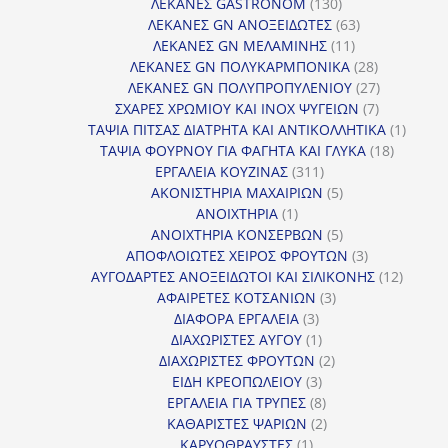
130
προ
ΛΕΚΑΝΕΣ GASTRONOM
130
προϊόντα
63
ΛΕΚΑΝΕΣ GN ΑΝΟΞΕΙΔΩΤΕΣ
63
11
προϊόντα
ΛΕΚΑΝΕΣ GN ΜΕΛΑΜΙΝΗΣ
11
προϊόντα
28
ΛΕΚΑΝΕΣ GN ΠΟΛΥΚΑΡΜΠΟΝΙΚΑ
28
προϊόντα
27
ΛΕΚΑΝΕΣ GN ΠΟΛΥΠΡΟΠΥΛΕΝΙΟΥ
27
7
προϊόντα
ΣΧΑΡΕΣ ΧΡΩΜΙΟΥ ΚΑΙ INOX ΨΥΓΕΙΩΝ
7
προϊόντα
1
ΤΑΨΙΑ ΠΙΤΣΑΣ ΔΙΑΤΡΗΤΑ ΚΑΙ ΑΝΤΙΚΟΛΛΗΤΙΚΑ
1
18
προϊόν
ΤΑΨΙΑ ΦΟΥΡΝΟΥ ΓΙΑ ΦΑΓΗΤΑ ΚΑΙ ΓΛΥΚΑ
18
311
προϊόντ
ΕΡΓΑΛΕΙΑ ΚΟΥΖΙΝΑΣ
311
προϊόντα
5
ΑΚΟΝΙΣΤΗΡΙΑ ΜΑΧΑΙΡΙΩΝ
5
1
προϊόντα
ΑΝΟΙΧΤΗΡΙΑ
1
προϊόν
5
ΑΝΟΙΧΤΗΡΙΑ ΚΟΝΣΕΡΒΩΝ
5
προϊόντα
3
ΑΠΟΦΛΟΙΩΤΕΣ ΧΕΙΡΟΣ ΦΡΟΥΤΩΝ
3
προϊόντα
12
ΑΥΓΟΔΑΡΤΕΣ ΑΝΟΞΕΙΔΩΤΟΙ ΚΑΙ ΣΙΛΙΚΟΝΗΣ
12
3
προϊόν
ΑΦΑΙΡΕΤΕΣ ΚΟΤΣΑΝΙΩΝ
3
3
προϊόντα
ΔΙΑΦΟΡΑ ΕΡΓΑΛΕΙΑ
3
προϊόντα
1
ΔΙΑΧΩΡΙΣΤΕΣ ΑΥΓΟΥ
1
προϊόν
2
ΔΙΑΧΩΡΙΣΤΕΣ ΦΡΟΥΤΩΝ
2
3
προϊόντα
ΕΙΔΗ ΚΡΕΟΠΩΛΕΙΟΥ
3
προϊόντα
8
ΕΡΓΑΛΕΙΑ ΓΙΑ ΤΡΥΠΕΣ
8
προϊόντα
2
ΚΑΘΑΡΙΣΤΕΣ ΨΑΡΙΩΝ
2
1
προϊόντα
ΚΑΡΥΟΘΡΑΥΣΤΕΣ
1