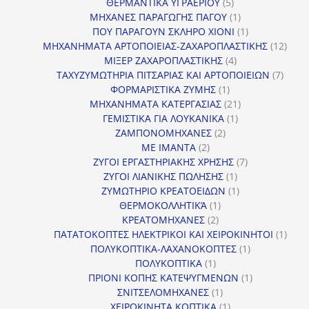
5
προϊόν
ΘΕΡΜΑΝΤΙΚΑ ΥΓΡΑΕΡΙΟΥ
5
προϊόντα
1
ΜΗΧΑΝΕΣ ΠΑΡΑΓΩΓΗΣ ΠΑΓΟΥ
1
προϊόν
1
ΠΟΥ ΠΑΡΑΓΟΥΝ ΣΚΛΗΡΟ ΧΙΟΝΙ
1
προϊόν
12
ΜΗΧΑΝΗΜΑΤΑ ΑΡΤΟΠΟΙΕΙΑΣ-ΖΑΧΑΡΟΠΛΑΣΤΙΚΗΣ
12
4
προϊ
ΜΙΞΕΡ ΖΑΧΑΡΟΠΛΑΣΤΙΚΗΣ
4
προϊόντα
7
ΤΑΧΥΖΥΜΩΤΗΡΙΑ ΠΙΤΣΑΡΙΑΣ ΚΑΙ ΑΡΤΟΠΟΙΕΙΩΝ
7
1
προϊό
ΦΟΡΜΑΡΙΣΤΙΚΑ ΖΥΜΗΣ
1
προϊόν
21
ΜΗΧΑΝΗΜΑΤΑ ΚΑΤΕΡΓΑΣΙΑΣ
21
1
προϊόντα
ΓΕΜΙΣΤΙΚΑ ΓΙΑ ΛΟΥΚΑΝΙΚΑ
1
2
προϊόν
ΖΑΜΠΟΝΟΜΗΧΑΝΕΣ
2
2
προϊόντα
ΜΕ ΙΜΑΝΤΑ
2
προϊόντα
7
ΖΥΓΟΙ ΕΡΓΑΣΤΗΡΙΑΚΗΣ ΧΡΗΣΗΣ
7
1
προϊόντα
ΖΥΓΟΙ ΛΙΑΝΙΚΗΣ ΠΩΛΗΣΗΣ
1
προϊόν
1
ΖΥΜΩΤΗΡΙΟ ΚΡΕΑΤΟΕΙΔΩΝ
1
1
προϊόν
ΘΕΡΜΟΚΟΛΛΗΤΙΚΆ
1
2
προϊόν
ΚΡΕΑΤΟΜΗΧΑΝΕΣ
2
προϊόντα
1
ΠΑΤΑΤΟΚΟΠΤΕΣ ΗΛΕΚΤΡΙΚΟΙ ΚΑΙ ΧΕΙΡΟΚΙΝΗΤΟΙ
1
1
προϊ
ΠΟΛΥΚΟΠΤΙΚΑ-ΛΑΧΑΝΟΚΟΠΤΕΣ
1
1
προϊόν
ΠΟΛΥΚΟΠΤΙΚΑ
1
προϊόν
1
ΠΡΙΟΝΙ ΚΟΠΗΣ ΚΑΤΕΨΥΓΜΕΝΩΝ
1
1
προϊόν
ΣΝΙΤΣΕΛΟΜΗΧΑΝΕΣ
1
προϊόν
1
ΧΕΙΡΟΚΙΝΗΤΑ ΚΟΠΤΙΚΑ
1