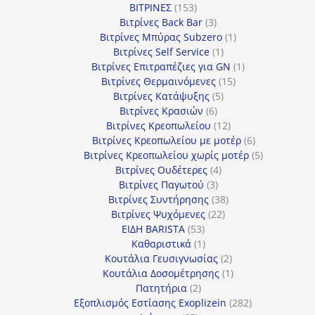
153
προϊόντα
ΒΙΤΡΙΝΕΣ
153
προϊόντα
3
Βιτρίνες Back Bar
3
προϊόντα
1
Βιτρίνες Mπύρας Subzero
1
1
προϊόν
Βιτρίνες Self Service
1
προϊόν
1
Βιτρίνες Επιτραπέζιες για GN
1
15
προϊόν
Βιτρίνες Θερμαινόμενες
15
5
προϊόντα
Βιτρίνες Κατάψυξης
5
6
προϊόντα
Βιτρίνες Κρασιών
6
προϊόντα
12
Βιτρίνες Κρεοπωλείου
12
προϊόντα
6
Βιτρίνες Κρεοπωλείου με μοτέρ
6
προϊόντα
5
Βιτρίνες Κρεοπωλείου χωρίς μοτέρ
5
4
προϊόντα
Βιτρίνες Ουδέτερες
4
3
προϊόντα
Βιτρίνες Παγωτού
3
προϊόντα
38
Βιτρίνες Συντήρησης
38
22
προϊόντα
Βιτρίνες Ψυχόμενες
22
53
προϊόντα
ΕΙΔΗ BARISTA
53
προϊόντα
1
Καθαριστικά
1
προϊόν
2
Κουτάλια Γευσιγνωσίας
2
προϊόντα
1
Κουτάλια Δοσομέτρησης
1
2
προϊόν
Πατητήρια
2
προϊόντα
282
Εξοπλισμός Εστίασης Exoplizein
282