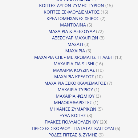
προϊόν
15
ΚΟΠΤΕΣ ΑΥΓΩΝ-ΖΥΜΗΣ-ΤΥΡΙΩΝ
15
16
προϊόντα
ΚΟΠΤΕΣ ΞΕΦΛΟΥΔΙΣΜΑΤΟΣ
16
2
προϊόντα
ΚΡΕΑΤΟΜΗΧΑΝΕΣ ΧΕΙΡΟΣ
2
5
προϊόντα
ΜΑΝΤΟΛΙΝΑ
5
προϊόντα
72
ΜΑΧΑΙΡΙΑ & ΑΞΕΣΟΥΑΡ
72
προϊόντα
3
ΑΞΕΣΟΥΑΡ ΜΑΧΑΙΡΙΩΝ
3
3
προϊόντα
ΜΑΣΑΤΙ
3
προϊόντα
6
ΜΑΧΑΙΡΙΑ
6
προϊόντα
13
ΜΑΧΑΙΡΙΑ CHEF ΜΕ ΧΡΩΜΑΤΙΣΤΗ ΛΑΒΗ
13
16
προϊόντ
ΜΑΧΑΙΡΙΑ ΓΙΑ SUSHI
16
προϊόντα
10
ΜΑΧΑΙΡΙΑ ΚΟΥΖΙΝΑΣ
10
10
προϊόντα
ΜΑΧΑΙΡΙΑ ΚΡΕΑΤΟΣ
10
προϊόντα
7
ΜΑΧΑΙΡΙΑ ΞΕΚΟΚΚΑΛΙΣΜΑΤΟΣ
7
1
προϊόντα
ΜΑΧΑΙΡΙΑ ΤΥΡΙΟΥ
1
προϊόν
3
ΜΑΧΑΙΡΙΑ ΨΩΜΙΟΥ
3
1
προϊόντα
ΜΗΛΟΚΑΘΑΡΙΣΤΕΣ
1
προϊόν
5
ΜΗΧΑΝΕΣ ΖΥΜΑΡΙΚΩΝ
5
8
προϊόντα
ΞΥΛΑ ΚΟΠΗΣ
8
προϊόντα
20
ΠΛΑΚΕΣ ΠΟΛΥΑΙΘΥΛΕΝΙΟΥ
20
προϊόντα
6
ΠΡΕΣΣΕΣ ΣΚΟΡΔΟΥ - ΠΑΤΑΤΑΣ ΚΑΙ ΓΟΥΔΙ
6
9
προϊόντα
ΡΟΔΕΣ ΠΙΤΣΑΣ & ΖΥΜΗΣ
9