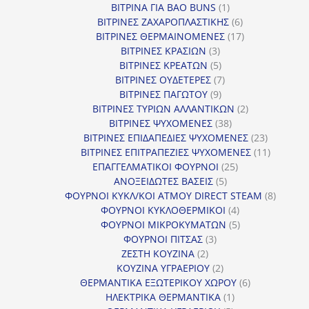
1
προϊόντα
ΒΙΤΡΙΝΑ ΓΙΑ BAO BUNS
1
προϊόν
6
ΒΙΤΡΙΝΕΣ ΖΑΧΑΡΟΠΛΑΣΤΙΚΗΣ
6
προϊόντα
17
ΒΙΤΡΙΝΕΣ ΘΕΡΜΑΙΝΟΜΕΝΕΣ
17
3
προϊόντα
ΒΙΤΡΙΝΕΣ ΚΡΑΣΙΩΝ
3
προϊόντα
5
ΒΙΤΡΙΝΕΣ ΚΡΕΑΤΩΝ
5
προϊόντα
7
ΒΙΤΡΙΝΕΣ ΟΥΔΕΤΕΡΕΣ
7
9
προϊόντα
ΒΙΤΡΙΝΕΣ ΠΑΓΩΤΟΥ
9
προϊόντα
2
ΒΙΤΡΙΝΕΣ ΤΥΡΙΩΝ ΑΛΛΑΝΤΙΚΩΝ
2
38
προϊόντα
ΒΙΤΡΙΝΕΣ ΨΥΧΟΜΕΝΕΣ
38
προϊόντα
23
ΒΙΤΡΙΝΕΣ ΕΠΙΔΑΠΕΔΙΕΣ ΨΥΧΟΜΕΝΕΣ
23
προϊόντα
11
ΒΙΤΡΙΝΕΣ ΕΠΙΤΡΑΠΕΖΙΕΣ ΨΥΧΟΜΕΝΕΣ
11
25
προϊόντ
ΕΠΑΓΓΕΛΜΑΤΙΚΟΙ ΦΟΥΡΝΟΙ
25
5
προϊόντα
ΑΝΟΞΕΙΔΩΤΕΣ ΒΑΣΕΙΣ
5
προϊόντα
8
ΦΟΥΡΝΟΙ ΚΥΚΛ/ΚΟΙ ΑΤΜΟΥ DIRECT STEAM
8
4
προϊόν
ΦΟΥΡΝΟΙ ΚΥΚΛΟΘΕΡΜΙΚΟΙ
4
προϊόντα
5
ΦΟΥΡΝΟΙ ΜΙΚΡΟΚΥΜΑΤΩΝ
5
3
προϊόντα
ΦΟΥΡΝΟΙ ΠΙΤΣΑΣ
3
2
προϊόντα
ΖΕΣΤΗ ΚΟΥΖΙΝΑ
2
προϊόντα
2
ΚΟΥΖΙΝΑ ΥΓΡΑΕΡΙΟΥ
2
προϊόντα
6
ΘΕΡΜΑΝΤΙΚΑ ΕΞΩΤΕΡΙΚΟΥ ΧΩΡΟΥ
6
1
προϊόντα
ΗΛΕΚΤΡΙΚΑ ΘΕΡΜΑΝΤΙΚΑ
1