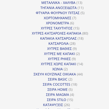
13
προϊόντα
ΜΕΤΑΛΛΙΚΑ - ΧΑΛΥΒΑ
13
προϊόντα
11
ΤΗΓΑΝΙΑ ΑΝΟΞΕΙΔΩΤΑ
11
προϊόντα
5
ΦΤΥΑΡΙΑ ΦΟΥΡΝΟΥ ΠΙΤΣΑΣ
5
7
προϊόντα
ΧΟΡΤΟΜΗΧΑΝΕΣ
7
6
προϊόντα
ΧΡΟΝΟΜΕΤΡΑ
6
προϊόντα
15
ΧΥΤΡΕΣ ΤΑΧΥΤΗΤΟΣ
15
προϊόντα
80
ΧΥΤΡΕΣ-ΚΑΤΣΑΡΟΛΕΣ-ΚΑΠΑΚΙΑ
80
18
προϊόντα
ΚΑΠΑΚΙΑ ΚΑΤΣΑΡΟΛΑΣ
18
28
προϊόντα
ΚΑΤΣΑΡΟΛΙΑ
28
προϊόντα
9
ΧΥΤΡΕΣ ΒΑΘΙΕΣ
9
προϊόντα
2
ΧΥΤΡΕΣ ΜΕ ΚΑΠΑΚΙ
2
9
προϊόντα
ΧΥΤΡΕΣ ΡΗΧΕΣ
9
προϊόντα
14
ΧΥΤΡΕΣ ΧΩΡΙΣ ΚΑΠΑΚΙ
14
2
προϊόντα
ΧΩΝΙΑ
2
προϊόντα
44
ΣΚΕΥΗ ΚΟΥΖΙΝΑΣ ΟΙΚΙΑΚΑ
44
2
προϊόντα
ΣΕΙΡΑ BASIC
2
προϊόντα
18
ΣΕΙΡΑ COCOTTES
18
5
προϊόντα
ΣΕΙΡΑ HOME
5
προϊόντα
4
ΣΕΙΡΑ MAGMA
4
15
προϊόντα
ΣΕΙΡΑ STILO
15
26
προϊόντα
ΚΑΤΑΨΥΞΕΙΣ
26