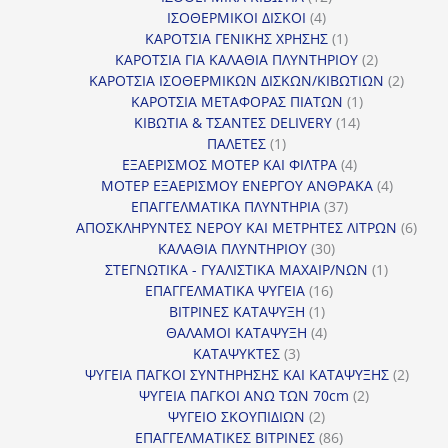
4
προϊόντα
ΙΣΟΘΕΡΜΙΚΟΙ ΔΙΣΚΟΙ
4
προϊόντα
1
ΚΑΡΟΤΣΙΑ ΓΕΝΙΚΗΣ ΧΡΗΣΗΣ
1
προϊόν
2
ΚΑΡΟΤΣΙΑ ΓΙΑ ΚΑΛΑΘΙΑ ΠΛΥΝΤΗΡΙΟΥ
2
προϊόντα
2
ΚΑΡΟΤΣΙΑ ΙΣΟΘΕΡΜΙΚΩΝ ΔΙΣΚΩΝ/ΚΙΒΩΤΙΩΝ
2
1
προϊόν
ΚΑΡΟΤΣΙΑ ΜΕΤΑΦΟΡΑΣ ΠΙΑΤΩΝ
1
14
προϊόν
ΚΙΒΩΤΙΑ & ΤΣΑΝΤΕΣ DELIVERY
14
1
προϊόντα
ΠΑΛΕΤΕΣ
1
προϊόν
4
ΕΞΑΕΡΙΣΜΟΣ ΜΟΤΕΡ ΚΑΙ ΦΙΛΤΡΑ
4
προϊόντα
4
ΜΟΤΕΡ ΕΞΑΕΡΙΣΜΟΥ ΕΝΕΡΓΟΥ ΑΝΘΡΑΚΑ
4
37
προϊόντ
ΕΠΑΓΓΕΛΜΑΤΙΚΑ ΠΛΥΝΤΗΡΙΑ
37
προϊόντα
6
ΑΠΟΣΚΛΗΡΥΝΤΕΣ ΝΕΡΟΥ ΚΑΙ ΜΕΤΡΗΤΕΣ ΛΙΤΡΩΝ
6
30
προϊ
ΚΑΛΑΘΙΑ ΠΛΥΝΤΗΡΙΟΥ
30
προϊόντα
1
ΣΤΕΓΝΩΤΙΚΑ - ΓΥΑΛΙΣΤΙΚΑ ΜΑΧΑΙΡ/ΝΩΝ
1
16
προϊόν
ΕΠΑΓΓΕΛΜΑΤΙΚΑ ΨΥΓΕΙΑ
16
1
προϊόντα
ΒΙΤΡΙΝΕΣ ΚΑΤΑΨΥΞΗ
1
προϊόν
4
ΘΑΛΑΜΟΙ ΚΑΤΑΨΥΞΗ
4
3
προϊόντα
ΚΑΤΑΨΥΚΤΕΣ
3
προϊόντα
2
ΨΥΓΕΙΑ ΠΑΓΚΟΙ ΣΥΝΤΗΡΗΣΗΣ ΚΑΙ ΚΑΤΑΨΥΞΗΣ
2
2
προϊό
ΨΥΓΕΙΑ ΠΑΓΚΟΙ ΑΝΩ ΤΩΝ 70cm
2
2
προϊόντα
ΨΥΓΕΙΟ ΣΚΟΥΠΙΔΙΩΝ
2
προϊόντα
86
ΕΠΑΓΓΕΛΜΑΤΙΚΕΣ ΒΙΤΡΙΝΕΣ
86