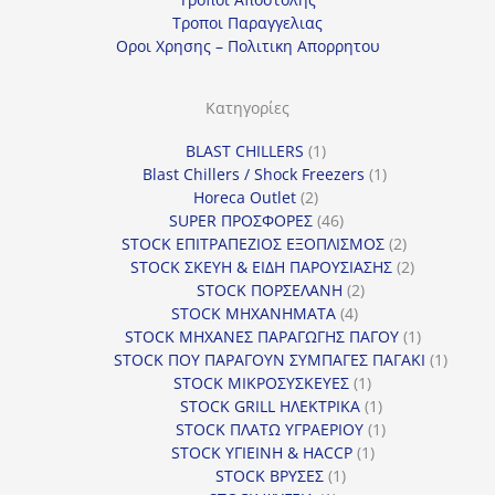
η
Τροποι Παραγγελιας
γ
Οροι Χρησης – Πολιτικη Απορρητου
ο
ρ
Κατηγορίες
ί
1
BLAST CHILLERS
1
α
προϊόν
1
Blast Chillers / Shock Freezers
1
2
προϊόν
Horeca Outlet
2
προϊόντα
46
SUPER ΠΡΟΣΦΟΡΕΣ
46
προϊόντα
2
STOCK ΕΠΙΤΡΑΠΕΖΙΟΣ ΕΞΟΠΛΙΣΜΟΣ
2
προϊόντα
2
STOCK ΣΚΕΥΗ & ΕΙΔΗ ΠΑΡΟΥΣΙΑΣΗΣ
2
2
προϊόντα
STOCK ΠΟΡΣΕΛΑΝΗ
2
4
προϊόντα
STOCK ΜΗΧΑΝΗΜΑΤΑ
4
προϊόντα
1
STOCK ΜΗΧΑΝΕΣ ΠΑΡΑΓΩΓΗΣ ΠΑΓΟΥ
1
προϊόν
1
STOCK ΠΟΥ ΠΑΡΑΓΟΥΝ ΣΥΜΠΑΓΕΣ ΠΑΓΑΚΙ
1
1
προϊόν
STOCK ΜΙΚΡΟΣΥΣΚΕΥΕΣ
1
προϊόν
1
STOCK GRILL ΗΛΕΚΤΡΙΚΑ
1
προϊόν
1
STOCK ΠΛΑΤΩ ΥΓΡΑΕΡΙΟΥ
1
1
προϊόν
STOCK ΥΓΙΕΙΝΗ & HACCP
1
1
προϊόν
STOCK ΒΡΥΣΕΣ
1