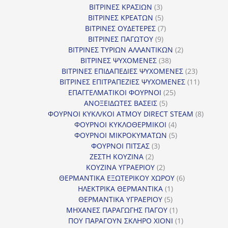
3
προϊόντα
ΒΙΤΡΙΝΕΣ ΚΡΑΣΙΩΝ
3
προϊόντα
5
ΒΙΤΡΙΝΕΣ ΚΡΕΑΤΩΝ
5
προϊόντα
7
ΒΙΤΡΙΝΕΣ ΟΥΔΕΤΕΡΕΣ
7
9
προϊόντα
ΒΙΤΡΙΝΕΣ ΠΑΓΩΤΟΥ
9
προϊόντα
2
ΒΙΤΡΙΝΕΣ ΤΥΡΙΩΝ ΑΛΛΑΝΤΙΚΩΝ
2
38
προϊόντα
ΒΙΤΡΙΝΕΣ ΨΥΧΟΜΕΝΕΣ
38
προϊόντα
23
ΒΙΤΡΙΝΕΣ ΕΠΙΔΑΠΕΔΙΕΣ ΨΥΧΟΜΕΝΕΣ
23
προϊόντα
11
ΒΙΤΡΙΝΕΣ ΕΠΙΤΡΑΠΕΖΙΕΣ ΨΥΧΟΜΕΝΕΣ
11
25
προϊόντ
ΕΠΑΓΓΕΛΜΑΤΙΚΟΙ ΦΟΥΡΝΟΙ
25
5
προϊόντα
ΑΝΟΞΕΙΔΩΤΕΣ ΒΑΣΕΙΣ
5
προϊόντα
8
ΦΟΥΡΝΟΙ ΚΥΚΛ/ΚΟΙ ΑΤΜΟΥ DIRECT STEAM
8
4
προϊόν
ΦΟΥΡΝΟΙ ΚΥΚΛΟΘΕΡΜΙΚΟΙ
4
προϊόντα
5
ΦΟΥΡΝΟΙ ΜΙΚΡΟΚΥΜΑΤΩΝ
5
3
προϊόντα
ΦΟΥΡΝΟΙ ΠΙΤΣΑΣ
3
2
προϊόντα
ΖΕΣΤΗ ΚΟΥΖΙΝΑ
2
προϊόντα
2
ΚΟΥΖΙΝΑ ΥΓΡΑΕΡΙΟΥ
2
προϊόντα
6
ΘΕΡΜΑΝΤΙΚΑ ΕΞΩΤΕΡΙΚΟΥ ΧΩΡΟΥ
6
1
προϊόντα
ΗΛΕΚΤΡΙΚΑ ΘΕΡΜΑΝΤΙΚΑ
1
5
προϊόν
ΘΕΡΜΑΝΤΙΚΑ ΥΓΡΑΕΡΙΟΥ
5
προϊόντα
1
ΜΗΧΑΝΕΣ ΠΑΡΑΓΩΓΗΣ ΠΑΓΟΥ
1
προϊόν
1
ΠΟΥ ΠΑΡΑΓΟΥΝ ΣΚΛΗΡΟ ΧΙΟΝΙ
1