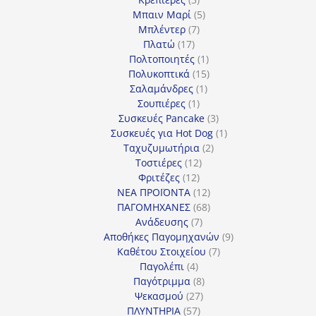
προϊόντα
5
Μπαιν Μαρί
5
7
προϊόντα
Μπλέντερ
7
17
προϊόντα
Πλατώ
17
προϊόντα
1
Πολτοποιητές
1
προϊόν
15
Πολυκοπτικά
15
1
προϊόντα
Σαλαμάνδρες
1
1
προϊόν
Σουπιέρες
1
προϊόν
3
Συσκευές Pancake
3
προϊόντα
1
Συσκευές για Hot Dog
1
2
προϊόν
Ταχυζυμωτήρια
2
12
προϊόντα
Τοστιέρες
12
12
προϊόντα
Φριτέζες
12
προϊόντα
12
ΝΕΑ ΠΡΟΪΟΝΤΑ
12
προϊόντα
68
ΠΑΓΟΜΗΧΑΝΕΣ
68
7
προϊόντα
Ανάδευσης
7
προϊόντα
9
Αποθήκες Παγομηχανών
9
7
προϊόντα
Καθέτου Στοιχείου
7
4
προϊόντα
Παγολέπι
4
προϊόντα
8
Παγότριμμα
8
27
προϊόντα
Ψεκασμού
27
57
προϊόντα
ΠΛΥΝΤΗΡΙΑ
57