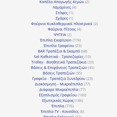
προϊόντα
2
Καπέλα Απαγωγής Ατμών
2
4
προϊόντα
Λαμαρίνες
4
1
προϊόντα
Στόφες
1
προϊόν
1
Σχάρες
1
προϊόν
2
Φούρνοι Κυκλοθερμικοί Ηλεκτρικοί
2
4
προϊόντα
Φούρνοι Πίτσας
4
2
προϊόντα
ΨΥΓΕΙΑ
2
προϊόντα
776
Έπιπλα Exoplizein
776
προϊόντα
23
'Επιπλα Γραφείου
23
προϊόντα
68
BAR Τραπέζια & Σκαμπό
68
προϊόντα
10
Set Καθιστικά - Τραπεζαρίες
10
προϊόντα
33
Trolley - Βοηθητικά Τραπεζάκια
33
προϊόντα
45
Βάσεις & Επιφάνειες Τραπεζιών
45
35
προϊόντα
Βάσεις Τραπεζιών
35
προϊόντα
23
Γραφεία - Τραπέζια Συνεδρίου
23
77
προϊόντα
Διακόσμηση - Μικροέπιπλα
77
77
προϊόντα
Διάφορα Μικροέπιπλα
77
προϊόντα
100
Εξοπλισμός Γραφείου
100
186
προϊόντα
Εξωτερικός Χώρος
186
776
προϊόντα
Έπιπλα
776
προϊόντα
6
Έπιπλα TV - Κονσόλες
6
32
προϊόντα
Έπιπλα Σαλονιού
32