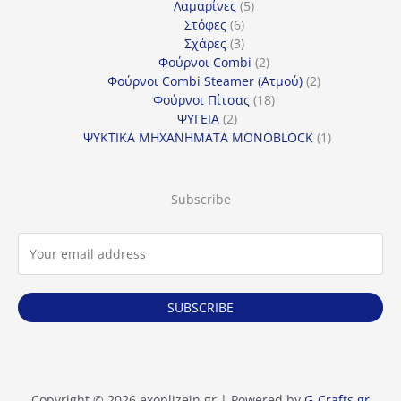
5
προϊόν
Λαμαρίνες
5
6
προϊόντα
Στόφες
6
προϊόντα
3
Σχάρες
3
προϊόντα
2
Φούρνοι Combi
2
προϊόντα
2
Φούρνοι Combi Steamer (Ατμού)
2
18
προϊόντα
Φούρνοι Πίτσας
18
2
προϊόντα
ΨΥΓΕΙΑ
2
προϊόντα
1
ΨΥΚΤΙΚΑ ΜΗΧΑΝΗΜΑΤΑ MONOBLOCK
1
προϊόν
Subscribe
SUBSCRIBE
Copyright © 2026 exoplizein.gr | Powered by
G-Crafts.gr