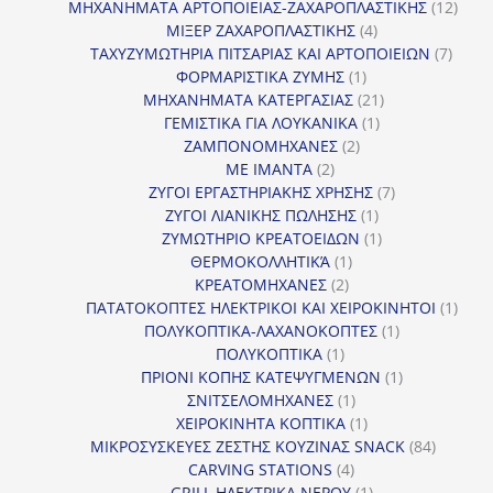
προϊόν
12
ΜΗΧΑΝΗΜΑΤΑ ΑΡΤΟΠΟΙΕΙΑΣ-ΖΑΧΑΡΟΠΛΑΣΤΙΚΗΣ
12
4
προϊ
ΜΙΞΕΡ ΖΑΧΑΡΟΠΛΑΣΤΙΚΗΣ
4
προϊόντα
7
ΤΑΧΥΖΥΜΩΤΗΡΙΑ ΠΙΤΣΑΡΙΑΣ ΚΑΙ ΑΡΤΟΠΟΙΕΙΩΝ
7
1
προϊό
ΦΟΡΜΑΡΙΣΤΙΚΑ ΖΥΜΗΣ
1
προϊόν
21
ΜΗΧΑΝΗΜΑΤΑ ΚΑΤΕΡΓΑΣΙΑΣ
21
1
προϊόντα
ΓΕΜΙΣΤΙΚΑ ΓΙΑ ΛΟΥΚΑΝΙΚΑ
1
2
προϊόν
ΖΑΜΠΟΝΟΜΗΧΑΝΕΣ
2
2
προϊόντα
ΜΕ ΙΜΑΝΤΑ
2
προϊόντα
7
ΖΥΓΟΙ ΕΡΓΑΣΤΗΡΙΑΚΗΣ ΧΡΗΣΗΣ
7
1
προϊόντα
ΖΥΓΟΙ ΛΙΑΝΙΚΗΣ ΠΩΛΗΣΗΣ
1
προϊόν
1
ΖΥΜΩΤΗΡΙΟ ΚΡΕΑΤΟΕΙΔΩΝ
1
1
προϊόν
ΘΕΡΜΟΚΟΛΛΗΤΙΚΆ
1
2
προϊόν
ΚΡΕΑΤΟΜΗΧΑΝΕΣ
2
προϊόντα
1
ΠΑΤΑΤΟΚΟΠΤΕΣ ΗΛΕΚΤΡΙΚΟΙ ΚΑΙ ΧΕΙΡΟΚΙΝΗΤΟΙ
1
1
προϊ
ΠΟΛΥΚΟΠΤΙΚΑ-ΛΑΧΑΝΟΚΟΠΤΕΣ
1
1
προϊόν
ΠΟΛΥΚΟΠΤΙΚΑ
1
προϊόν
1
ΠΡΙΟΝΙ ΚΟΠΗΣ ΚΑΤΕΨΥΓΜΕΝΩΝ
1
1
προϊόν
ΣΝΙΤΣΕΛΟΜΗΧΑΝΕΣ
1
προϊόν
1
ΧΕΙΡΟΚΙΝΗΤΑ ΚΟΠΤΙΚΑ
1
προϊόν
84
ΜΙΚΡΟΣΥΣΚΕΥΕΣ ΖΕΣΤΗΣ ΚΟΥΖΙΝΑΣ SNACK
84
4
προϊόντ
CARVING STATIONS
4
προϊόντα
1
GRILL ΗΛΕΚΤΡΙΚΑ ΝΕΡΟΥ
1