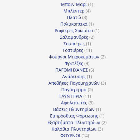
προϊόντα
1
Μπαιν Μαρί
1
4
προϊόν
Μπλέντερ
4
3
προϊόντα
Πλατώ
3
προϊόντα
1
Πολυκοπτικά
1
προϊόν
1
Ραφιέρες Χρωμίου
1
2
προϊόν
Σαλαμάνδρες
2
1
προϊόντα
Σουπιέρες
1
προϊόν
11
Τοστιέρες
11
προϊόντα
2
Φούρνοι Μικροκυμάτων
2
9
προϊόντα
Φριτέζες
9
προϊόντα
6
ΠΑΓΟΜΗΧΑΝΕΣ
6
1
προϊόντα
Ανάδευσης
1
προϊόν
3
Αποθήκες Παγομηχανών
3
2
προϊόντα
Παγότριμμα
2
11
προϊόντα
ΠΛΥΝΤΗΡΙΑ
11
προϊόντα
3
Αφαλατωτές
3
προϊόντα
1
Βάσεις Πλυντηρίων
1
προϊόν
1
Εμπρόσθιας Φόρτωσης
1
προϊόν
2
Εξαρτήματα Πλυντηρίων
2
3
προϊόντα
Καλάθια Πλυντηρίων
3
14
προϊόντα
ΦΟΥΡΝΟΙ
14