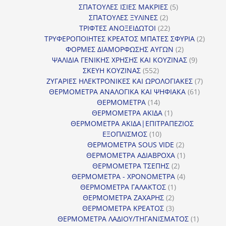
5
προϊόντα
ΣΠΑΤΟΥΛΕΣ ΙΣΙΕΣ ΜΑΚΡΙΕΣ
5
2
προϊόντα
ΣΠΑΤΟΥΛΕΣ ΞΥΛΙΝΕΣ
2
προϊόντα
22
ΤΡΙΦΤΕΣ ΑΝΟΞΕΙΔΩΤΟΙ
22
προϊόντα
2
ΤΡΥΦΕΡΟΠΟΙΗΤΕΣ ΚΡΕΑΤΟΣ ΜΠΑΤΕΣ ΣΦΥΡΙΑ
2
2
προϊόν
ΦΟΡΜΕΣ ΔΙΑΜΟΡΦΩΣΗΣ ΑΥΓΩΝ
2
προϊόντα
9
ΨΑΛΙΔΙΑ ΓΕΝΙΚΗΣ ΧΡΗΣΗΣ ΚΑΙ ΚΟΥΖΙΝΑΣ
9
552
προϊόντα
ΣΚΕΥΗ ΚΟΥΖΙΝΑΣ
552
προϊόντα
7
ΖΥΓΑΡΙΕΣ ΗΛΕΚΤΡΟΝΙΚΕΣ ΚΑΙ ΩΡΟΛΟΓΙΑΚΕΣ
7
61
προϊόν
ΘΕΡΜΟΜΕΤΡΑ ΑΝΑΛΟΓΙΚΑ ΚΑΙ ΨΗΦΙΑΚΑ
61
14
προϊόντ
ΘΕΡΜΟΜΕΤΡΑ
14
προϊόντα
1
ΘΕΡΜΟΜΕΤΡΑ ΑΚΙΔΑ
1
προϊόν
ΘΕΡΜΟΜΕΤΡΑ ΑΚΙΔΑ|ΕΠΙΤΡΑΠΕΖΙΟΣ
10
ΕΞΟΠΛΙΣΜΟΣ
10
προϊόντα
2
ΘΕΡΜΟΜΕΤΡΑ SOUS VIDE
2
προϊόντα
1
ΘΕΡΜΟΜΕΤΡΑ ΑΔΙΑΒΡΟΧΑ
1
2
προϊόν
ΘΕΡΜΟΜΕΤΡΑ ΤΣΕΠΗΣ
2
προϊόντα
4
ΘΕΡΜΟΜΕΤΡΑ - ΧΡΟΝΟΜΕΤΡΑ
4
1
προϊόντα
ΘΕΡΜΟΜΕΤΡΑ ΓΑΛΑΚΤΟΣ
1
2
προϊόν
ΘΕΡΜΟΜΕΤΡΑ ΖΑΧΑΡΗΣ
2
προϊόντα
3
ΘΕΡΜΟΜΕΤΡΑ ΚΡΕΑΤΟΣ
3
προϊόντα
1
ΘΕΡΜΟΜΕΤΡΑ ΛΑΔΙΟΥ/ΤΗΓΑΝΙΣΜΑΤΟΣ
1