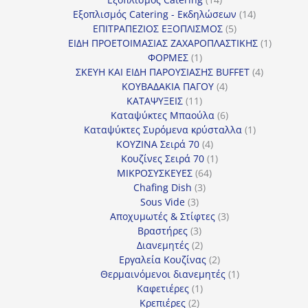
προϊόντα
14
Εξοπλισμός Catering - Εκδηλώσεων
14
5
προϊόντα
ΕΠΙΤΡΑΠΕΖΙΟΣ ΕΞΟΠΛΙΣΜΟΣ
5
προϊόντα
1
ΕΙΔΗ ΠΡΟΕΤΟΙΜΑΣΙΑΣ ΖΑΧΑΡΟΠΛΑΣΤΙΚΗΣ
1
1
προϊόν
ΦΟΡΜΕΣ
1
προϊόν
4
ΣΚΕΥΗ ΚΑΙ ΕΙΔΗ ΠΑΡΟΥΣΙΑΣΗΣ BUFFET
4
4
προϊόντα
ΚΟΥΒΑΔΑΚΙΑ ΠΑΓΟΥ
4
11
προϊόντα
ΚΑΤΑΨΥΞΕΙΣ
11
προϊόντα
6
Καταψύκτες Μπαούλα
6
προϊόντα
1
Καταψύκτες Συρόμενα κρύσταλλα
1
4
προϊόν
ΚΟΥΖΙΝΑ Σειρά 70
4
προϊόντα
1
Κουζίνες Σειρά 70
1
64
προϊόν
ΜΙΚΡΟΣΥΣΚΕΥΕΣ
64
3
προϊόντα
Chafing Dish
3
3
προϊόντα
Sous Vide
3
προϊόντα
3
Αποχυμωτές & Στίφτες
3
3
προϊόντα
Βραστήρες
3
προϊόντα
2
Διανεμητές
2
προϊόντα
2
Εργαλεία Κουζίνας
2
προϊόντα
1
Θερμαινόμενοι διανεμητές
1
1
προϊόν
Καφετιέρες
1
2
προϊόν
Κρεπιέρες
2