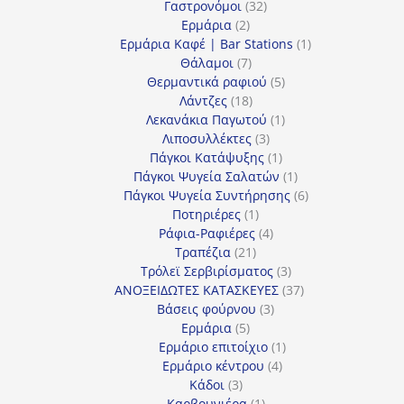
προϊόντα
32
Γαστρονόμοι
32
2
προϊόντα
Ερμάρια
2
προϊόντα
1
Ερμάρια Καφέ | Bar Stations
1
7
προϊόν
Θάλαμοι
7
προϊόντα
5
Θερμαντικά ραφιού
5
18
προϊόντα
Λάντζες
18
προϊόντα
1
Λεκανάκια Παγωτού
1
3
προϊόν
Λιποσυλλέκτες
3
προϊόντα
1
Πάγκοι Κατάψυξης
1
προϊόν
1
Πάγκοι Ψυγεία Σαλατών
1
προϊόν
6
Πάγκοι Ψυγεία Συντήρησης
6
1
προϊόντα
Ποτηριέρες
1
προϊόν
4
Ράφια-Ραφιέρες
4
21
προϊόντα
Τραπέζια
21
προϊόντα
3
Τρόλεϊ Σερβιρίσματος
3
προϊόντα
37
ΑΝΟΞΕΙΔΩΤΕΣ ΚΑΤΑΣΚΕΥΕΣ
37
3
προϊόντα
Βάσεις φούρνου
3
5
προϊόντα
Ερμάρια
5
προϊόντα
1
Ερμάριο επιτοίχιο
1
4
προϊόν
Ερμάριο κέντρου
4
3
προϊόντα
Κάδοι
3
προϊόντα
1
Καρβουνιέρα
1