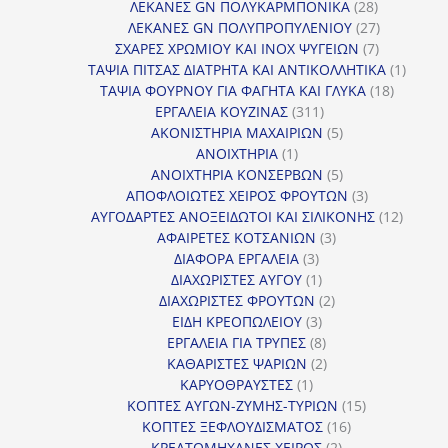
προϊόντα
28
ΛΕΚΑΝΕΣ GN ΠΟΛΥΚΑΡΜΠΟΝΙΚΑ
28
προϊόντα
27
ΛΕΚΑΝΕΣ GN ΠΟΛΥΠΡΟΠΥΛΕΝΙΟΥ
27
7
προϊόντα
ΣΧΑΡΕΣ ΧΡΩΜΙΟΥ ΚΑΙ INOX ΨΥΓΕΙΩΝ
7
προϊόντα
1
ΤΑΨΙΑ ΠΙΤΣΑΣ ΔΙΑΤΡΗΤΑ ΚΑΙ ΑΝΤΙΚΟΛΛΗΤΙΚΑ
1
18
προϊόν
ΤΑΨΙΑ ΦΟΥΡΝΟΥ ΓΙΑ ΦΑΓΗΤΑ ΚΑΙ ΓΛΥΚΑ
18
311
προϊόντ
ΕΡΓΑΛΕΙΑ ΚΟΥΖΙΝΑΣ
311
προϊόντα
5
ΑΚΟΝΙΣΤΗΡΙΑ ΜΑΧΑΙΡΙΩΝ
5
1
προϊόντα
ΑΝΟΙΧΤΗΡΙΑ
1
προϊόν
5
ΑΝΟΙΧΤΗΡΙΑ ΚΟΝΣΕΡΒΩΝ
5
προϊόντα
3
ΑΠΟΦΛΟΙΩΤΕΣ ΧΕΙΡΟΣ ΦΡΟΥΤΩΝ
3
προϊόντα
12
ΑΥΓΟΔΑΡΤΕΣ ΑΝΟΞΕΙΔΩΤΟΙ ΚΑΙ ΣΙΛΙΚΟΝΗΣ
12
3
προϊόν
ΑΦΑΙΡΕΤΕΣ ΚΟΤΣΑΝΙΩΝ
3
3
προϊόντα
ΔΙΑΦΟΡΑ ΕΡΓΑΛΕΙΑ
3
προϊόντα
1
ΔΙΑΧΩΡΙΣΤΕΣ ΑΥΓΟΥ
1
προϊόν
2
ΔΙΑΧΩΡΙΣΤΕΣ ΦΡΟΥΤΩΝ
2
3
προϊόντα
ΕΙΔΗ ΚΡΕΟΠΩΛΕΙΟΥ
3
προϊόντα
8
ΕΡΓΑΛΕΙΑ ΓΙΑ ΤΡΥΠΕΣ
8
προϊόντα
2
ΚΑΘΑΡΙΣΤΕΣ ΨΑΡΙΩΝ
2
1
προϊόντα
ΚΑΡΥΟΘΡΑΥΣΤΕΣ
1
προϊόν
15
ΚΟΠΤΕΣ ΑΥΓΩΝ-ΖΥΜΗΣ-ΤΥΡΙΩΝ
15
16
προϊόντα
ΚΟΠΤΕΣ ΞΕΦΛΟΥΔΙΣΜΑΤΟΣ
16
2
προϊόντα
ΚΡΕΑΤΟΜΗΧΑΝΕΣ ΧΕΙΡΟΣ
2