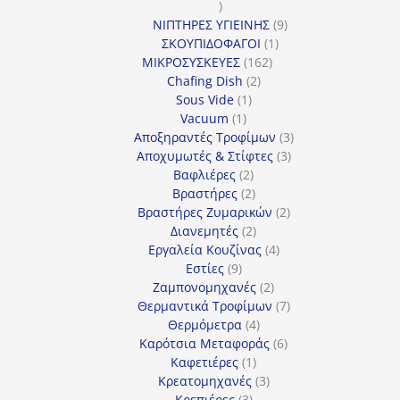
1
προϊόν
9
ΝΙΠΤΗΡΕΣ ΥΓΙΕΙΝΗΣ
9
1
προϊόντα
ΣΚΟΥΠΙΔΟΦΑΓΟΙ
1
162
προϊόν
ΜΙΚΡΟΣΥΣΚΕΥΕΣ
162
2
προϊόντα
Chafing Dish
2
1
προϊόντα
Sous Vide
1
1
προϊόν
Vacuum
1
προϊόν
3
Αποξηραντές Τροφίμων
3
3
προϊόντα
Αποχυμωτές & Στίφτες
3
2
προϊόντα
Βαφλιέρες
2
προϊόντα
2
Βραστήρες
2
προϊόντα
2
Βραστήρες Ζυμαρικών
2
2
προϊόντα
Διανεμητές
2
προϊόντα
4
Εργαλεία Κουζίνας
4
9
προϊόντα
Εστίες
9
προϊόντα
2
Ζαμπονομηχανές
2
προϊόντα
7
Θερμαντικά Τροφίμων
7
4
προϊόντα
Θερμόμετρα
4
προϊόντα
6
Καρότσια Μεταφοράς
6
1
προϊόντα
Καφετιέρες
1
προϊόν
3
Κρεατομηχανές
3
3
προϊόντα
Κρεπιέρες
3