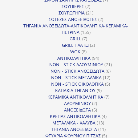
2
προϊόντα
ΣΟΥΠΙΕΡΕΣ
2
προϊόντα
21
ΣΟΥΡΩΤΗΡΙΑ
21
προϊόντα
2
ΣΩΤΕΖΕΣ ΑΝΟΞΕΙΔΩΤΕΣ
2
προϊόντα
ΤΗΓΑΝΙΑ ΑΝΟΞΕΙΔΩΤΑ-ΑΝΤΙΚΟΛΛΗΤΙΚΑ-ΚΕΡΑΜΙΚΑ-
155
ΠΕΤΡΙΝΑ
155
7
προϊόντα
GRILL
7
προϊόντα
2
GRILL ΠΛΑΤΩ
2
8
προϊόντα
WOK
8
προϊόντα
94
ΑΝΤΙΚΟΛΛΗΤΙΚΑ
94
προϊόντα
71
NON - STICK ΑΛΟΥΜΙΝΙΟΥ
71
6
προϊόντα
NON - STICK ΑΝΟΞΕΙΔΩΤΑ
6
12
προϊόντα
NON - STICK ΜΕΤΑΛΛΙΚΑ
12
5
προϊόντα
NON - STICK ΟΙΚΟΛΟΓΙΚΑ
5
9
προϊόντα
ΚΑΠΑΚΙΑ ΤΗΓΑΝΙΟΥ
9
προϊόντα
7
ΚΕΡΑΜΙΚΑ ΑΝΤΙΚΟΛΛΗΤΙΚΑ
7
2
προϊόντα
ΑΛΟΥΜΙΝΙΟΥ
2
προϊόντα
5
ΑΝΟΞΕΙΔΩΤΑ
5
προϊόντα
4
ΚΡΕΠΑΣ ΑΝΤΙΚΟΛΛΗΤΙΚΑ
4
13
προϊόντα
ΜΕΤΑΛΛΙΚΑ - ΧΑΛΥΒΑ
13
προϊόντα
11
ΤΗΓΑΝΙΑ ΑΝΟΞΕΙΔΩΤΑ
11
προϊόντα
5
ΦΤΥΑΡΙΑ ΦΟΥΡΝΟΥ ΠΙΤΣΑΣ
5