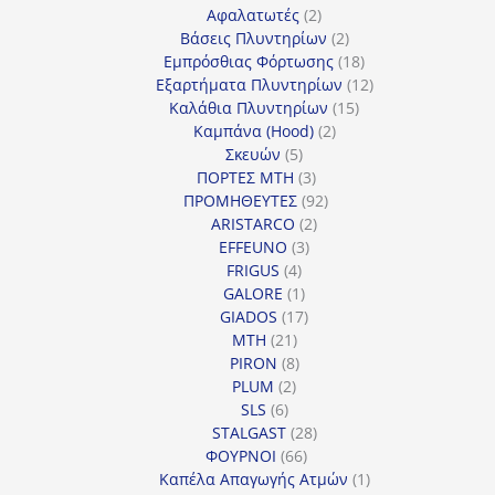
προϊόντα
2
Αφαλατωτές
2
προϊόντα
2
Βάσεις Πλυντηρίων
2
προϊόντα
18
Εμπρόσθιας Φόρτωσης
18
προϊόντα
12
Εξαρτήματα Πλυντηρίων
12
15
προϊόντα
Καλάθια Πλυντηρίων
15
2
προϊόντα
Καμπάνα (Hood)
2
5
προϊόντα
Σκευών
5
προϊόντα
3
ΠΟΡΤΕΣ MTH
3
προϊόντα
92
ΠΡΟΜΗΘΕΥΤΕΣ
92
2
προϊόντα
ARISTARCO
2
3
προϊόντα
EFFEUNO
3
4
προϊόντα
FRIGUS
4
προϊόντα
1
GALORE
1
προϊόν
17
GIADOS
17
21
προϊόντα
MTH
21
προϊόντα
8
PIRON
8
2
προϊόντα
PLUM
2
6
προϊόντα
SLS
6
προϊόντα
28
STALGAST
28
66
προϊόντα
ΦΟΥΡΝΟΙ
66
προϊόντα
1
Καπέλα Απαγωγής Ατμών
1