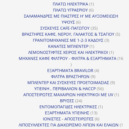
1
προϊόντα
ΠΛΑΤΩ ΗΛΕΚΤΡΙΚΑ
1
6
προϊόν
ΠΛΑΤΩ ΥΓΡΑΕΡΙΟΥ
6
προϊόντα
ΣΑΛΑΜΑΝΔΡΕΣ ΜΕ ΠΙΑΣΤΡΕΣ Η' ΜΕ ΑΥΞΟΜΕΙΩΣΗ
6
ΥΨΟΥΣ
6
προϊόντα
35
ΣΥΣΚΕΥΕΣ CAFE-ΠΑΓΩΤΟΥ
35
προϊόντα
5
ΒΡΑΣΤΗΡΕΣ ΚΑΦΕ, ΝΕΡΟΥ, ΓΑΛΑΚΤΟΣ & ΤΣΑΓΙΟΥ
5
3
προϊ
ΓΡΑΝΙΤΟΜΗΧΑΝΕΣ ΜΕ 1-2-3 ΚΑΔΟΥΣ
3
1
προϊόντα
ΚΑΝΑΤΕΣ ΜΠΛΕΝΤΕΡ
1
προϊόν
1
ΛΕΜΟΝΟΣΤΙΦΤΕΣ ΧΕΙΡΟΣ ΚΑΙ ΗΛΕΚΤΡΙΚΟΙ
1
προϊόν
ΜΗΧΑΝΕΣ ΚΑΦΕ ΦΙΛΤΡΟΥ - ΦΙΛΤΡΑ & ΕΞΑΡΤΗΜΑΤΑ
16
16
προϊόντα
4
ΕΞΑΡΤΗΜΑΤΑ BRAVILOR
4
9
προϊόντα
ΦΙΛΤΡΑ ΒΡΑΣΤΗΡΩΝ
9
προϊόντα
9
ΜΠΛΕΝΤΕΡ ΚΑΙ ΣΥΣΚΕΥΕΣ ΠΡΟΕΤΟΙΜΑΣΙΑΣ
9
56
προϊόντ
ΥΓΙΕΙΝΗ , ΠΕΡΙΒΑΛΛΟΝ & HACCP
56
προϊόντα
1
ΑΠΟΣΤΕΙΡΩΤΕΣ ΜΑΧΑΙΡΙΩΝ ΗΛΕΚΤΡΙΚΟΙ ΜΕ UV
1
24
προϊό
ΒΡΥΣΕΣ
24
προϊόντα
1
ΕΝΤΟΜΟΠΑΓΙΔΕΣ ΗΛΕΚΤΡΙΚΕΣ
1
13
προϊόν
ΕΞΑΡΤΗΜΑΤΑ ΥΓΙΕΙΝΗΣ
13
προϊόντα
6
ΙΟΝΙΣΤΕΣ - ΑΠΟΣΤΕΙΡΩΤΕΣ
6
προϊόντα
ΛΙΠΟΣΥΛΛΕΚΤΕΣ ΓΙΑ ΔΙΑΧΩΡΙΣΜΟ ΛΙΠΩΝ ΚΑΙ ΕΛΑΙΩΝ
1