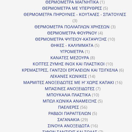
1
προϊόν
ΘΕΡΜΟΜΕΤΡΑ ΜΑΓΝΗΤΙΚΑ
1
προϊόν
5
ΘΕΡΜΟΜΕΤΡΑ ΜΕ ΥΠΕΡΥΘΡΕΣ
5
προϊόντα
ΘΕΡΜΟΜΕΤΡΑ ΠΗΡΟΥΝΕΣ - ΚΟΥΤΑΛΕΣ - ΣΠΑΤΟΥΛΕΣ
3
3
προϊόντα
3
ΘΕΡΜΟΜΕΤΡΑ ΠΟΛΛΑΠΛΩΝ ΧΡΗΣΕΩΝ
3
4
προϊόντ
ΘΕΡΜΟΜΕΤΡΑ ΦΟΥΡΝΟΥ
4
προϊόντα
10
ΘΕΡΜΟΜΕΤΡΑ ΨΥΓΕΙΟΥ-ΚΑΤΑΨΥΞΗΣ
10
5
προϊόντα
ΘΗΚΕΣ - ΚΑΛΥΜΜΑΤΑ
5
1
προϊόντα
ΥΓΡΟΜΕΤΡΑ
1
προϊόν
8
ΚΑΝΑΤΕΣ ΜΕΖΟΥΡΑ
8
προϊόντα
10
ΚΟΠΤΕΣ ΖΥΜΗΣ INOX ΚΑΙ ΠΛΑΣΤΙΚΟΙ
10
προϊόντα
6
ΚΡΕΜΑΣΤΡΕΣ, ΓΑΝΤΖΟΙ ΕΡΓΑΛΕΙΩΝ ΚΑΙ ΤΣΙΓΚΕΛΙΑ
6
14
προϊ
ΛΕΚΑΝΕΣ ΚΩΝΙΚΕΣ
14
προϊόντα
16
ΜΑΡΜΙΤΕΣ ΑΝΟΞΕΙΔΩΤΕΣ ΜΕ Η' ΧΩΡΙΣ ΚΑΠΑΚΙ
16
7
προϊ
ΜΠΑΣΙΝΕΣ ΑΝΟΞΕΙΔΩΤΕΣ
7
10
προϊόντα
ΜΠΟΥΚΑΛΙΑ ΠΛΑΣΤΙΚΑ
10
προϊόντα
5
ΜΠΩΛ ΚΩΝΙΚΑ ΑΝΑΜΕΙΞΗΣ
5
56
προϊόντα
ΠΑΕΛΙΕΡΕΣ
56
προϊόντα
5
ΡΑΒΔΟΙ ΠΑΡΑΓΓΕΛΙΩΝ
5
29
προϊόντα
ΣΑΓΑΝΑΚΙΑ
29
προϊόντα
16
ΣΙΝΟΥΑ ΑΝΟΞΕΙΔΩΤΑ
16
προϊόντα
7
ΣΙΦΟΝ ΣΑΝΤΙΓΥΣ ΚΑΙ ΣΟΔΑΣ
7