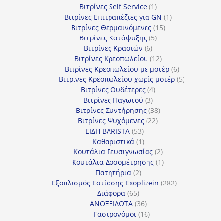
1
προϊόν
Βιτρίνες Self Service
1
προϊόν
1
Βιτρίνες Επιτραπέζιες για GN
1
15
προϊόν
Βιτρίνες Θερμαινόμενες
15
5
προϊόντα
Βιτρίνες Κατάψυξης
5
6
προϊόντα
Βιτρίνες Κρασιών
6
προϊόντα
12
Βιτρίνες Κρεοπωλείου
12
προϊόντα
6
Βιτρίνες Κρεοπωλείου με μοτέρ
6
προϊόντα
5
Βιτρίνες Κρεοπωλείου χωρίς μοτέρ
5
4
προϊόντα
Βιτρίνες Ουδέτερες
4
3
προϊόντα
Βιτρίνες Παγωτού
3
προϊόντα
38
Βιτρίνες Συντήρησης
38
22
προϊόντα
Βιτρίνες Ψυχόμενες
22
53
προϊόντα
ΕΙΔΗ BARISTA
53
προϊόντα
1
Καθαριστικά
1
προϊόν
2
Κουτάλια Γευσιγνωσίας
2
προϊόντα
1
Κουτάλια Δοσομέτρησης
1
2
προϊόν
Πατητήρια
2
προϊόντα
282
Εξοπλισμός Εστίασης Exoplizein
282
65
προϊόντα
Διάφορα
65
προϊόντα
36
ΑΝΟΞΕΙΔΩΤΑ
36
προϊόντα
16
Γαστρονόμοι
16