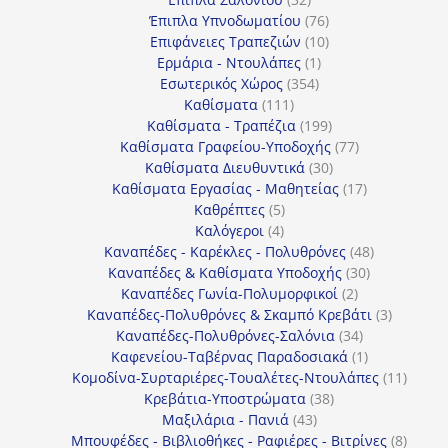
προϊόντα
76
Έπιπλα Υπνοδωματίου
76
10
προϊόντα
Επιφάνειες Τραπεζιών
10
1
προϊόντα
Ερμάρια - Ντουλάπες
1
354
προϊόν
Εσωτερικός Χώρος
354
111
προϊόντα
Καθίσματα
111
προϊόντα
199
Καθίσματα - Τραπέζια
199
προϊόντα
77
Καθίσματα Γραφείου-Υποδοχής
77
30
προϊόντα
Καθίσματα Διευθυντικά
30
προϊόντα
17
Καθίσματα Εργασίας - Μαθητείας
17
5
προϊόντα
Καθρέπτες
5
4
προϊόντα
Καλόγεροι
4
προϊόντα
48
Καναπέδες - Καρέκλες - Πολυθρόνες
48
30
προϊόντα
Καναπέδες & Καθίσματα Υποδοχής
30
2
προϊόντα
Καναπέδες Γωνία-Πολυμορφικοί
2
προϊόντα
3
Καναπέδες-Πολυθρόνες & Σκαμπό Κρεβάτι
3
34
προϊόντ
Καναπέδες-Πολυθρόνες-Σαλόνια
34
προϊόντα
1
Καφενείου-Ταβέρνας Παραδοσιακά
1
προϊόν
11
Κομοδίνα-Συρταριέρες-Τουαλέτες-Ντουλάπες
11
38
προϊόν
Κρεβάτια-Υποστρώματα
38
43
προϊόντα
Μαξιλάρια - Πανιά
43
προϊόντα
8
Μπουφέδες - Βιβλιοθήκες - Ραφιέρες - Βιτρίνες
8