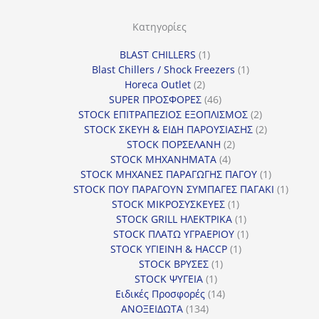
ο
ρ
Κατηγορίες
ί
1
BLAST CHILLERS
1
α
προϊόν
1
Blast Chillers / Shock Freezers
1
2
προϊόν
Horeca Outlet
2
προϊόντα
46
SUPER ΠΡΟΣΦΟΡΕΣ
46
προϊόντα
2
STOCK ΕΠΙΤΡΑΠΕΖΙΟΣ ΕΞΟΠΛΙΣΜΟΣ
2
προϊόντα
2
STOCK ΣΚΕΥΗ & ΕΙΔΗ ΠΑΡΟΥΣΙΑΣΗΣ
2
2
προϊόντα
STOCK ΠΟΡΣΕΛΑΝΗ
2
4
προϊόντα
STOCK ΜΗΧΑΝΗΜΑΤΑ
4
προϊόντα
1
STOCK ΜΗΧΑΝΕΣ ΠΑΡΑΓΩΓΗΣ ΠΑΓΟΥ
1
προϊόν
1
STOCK ΠΟΥ ΠΑΡΑΓΟΥΝ ΣΥΜΠΑΓΕΣ ΠΑΓΑΚΙ
1
1
προϊόν
STOCK ΜΙΚΡΟΣΥΣΚΕΥΕΣ
1
προϊόν
1
STOCK GRILL ΗΛΕΚΤΡΙΚΑ
1
προϊόν
1
STOCK ΠΛΑΤΩ ΥΓΡΑΕΡΙΟΥ
1
1
προϊόν
STOCK ΥΓΙΕΙΝΗ & HACCP
1
1
προϊόν
STOCK ΒΡΥΣΕΣ
1
1
προϊόν
STOCK ΨΥΓΕΙΑ
1
προϊόν
14
Ειδικές Προσφορές
14
134
προϊόντα
ΑΝΟΞΕΙΔΩΤΑ
134