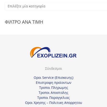
Ε
π
ι
ΦΙΛΤΡΟ ΑΝΑ ΤΙΜΗ
λ
έ
ξ
τ
ε
μ
ί
Σύνδεσμοι
α
κ
Οροι Service (Επισκευης)
α
Επιστροφη προϊοντων
Τροποι Πληρωμης
τ
Τροποι Αποστολης
η
Τροποι Παραγγελιας
γ
Οροι Χρησης – Πολιτικη Απορρητου