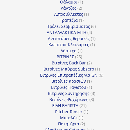
1
προϊόντα
Θάλαμοι
1
2
προϊόν
Λάντζες
2
προϊόντα
1
Λιποσυλλέκτες
1
1
προϊόν
Τραπέζια
1
προϊόν
6
Τρόλεϊ Σερβιρίσματος
6
4
προϊόντα
ΑΝΤΑΛΛΑΚΤΙΚΑ MTH
4
προϊόντα
1
Αντιστάσεις θερμικές
1
1
προϊόν
Κλείστρα-Κλειδαριές
1
1
προϊόν
Λάστιχα
1
25
προϊόν
ΒΙΤΡΙΝΕΣ
25
προϊόντα
2
Βιτρίνες Back Bar
2
προϊόντα
1
Βιτρίνες Mπύρας Subzero
1
προϊόν
6
Βιτρίνες Επιτραπέζιες για GN
6
1
προϊόντα
Βιτρίνες Κρασιών
1
προϊόν
1
Βιτρίνες Παγωτού
1
προϊόν
3
Βιτρίνες Συντήρησης
3
3
προϊόντα
Βιτρίνες Ψυχόμενες
3
21
προϊόντα
ΕΙΔΗ BARISTA
21
προϊόντα
1
Pitcher Rinser
1
1
προϊόν
Μπρελόκ
1
προϊόν
2
Πατητήρια
2
προϊόντα
14
Εξοπλισμός Catering
14