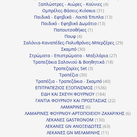
4
προϊό
Ξαπλώστρες - Αιώρες - Κούνιες
4
31
προϊόντα
Ομπρέλες-Βάσεις-Κιόσκια
31
προϊόντα
13
Παιδικά - Εφηβικά - Λοιπά Έπιπλα
13
13
προϊόντα
Παιδικό - Εφηβικό Δωμάτιο
13
1
προϊόντα
Παπουτσοθήκες
1
4
προϊόν
Πουφ
4
προϊόντα
29
Σαλόνια-Καναπέδες-Πολυθρόνες-Μπερζέρες
29
30
προϊόν
Σκαμπό
30
προϊόντα
27
Στρώματα - Επιστρώματα - Μαξιλάρια
27
18
προϊόντα
Τραπεζάκια Σαλονιού & Βοηθητικά
18
3
προϊόντα
Τραπεζαρίες Set
3
30
προϊόντα
Τραπέζια
30
προϊόντα
40
Τραπέζια - Τραπεζάκια - Σκαμπό
40
1536
προϊόντα
ΕΠΙΤΡΑΠΕΖΙΟΣ ΕΞΟΠΛΙΣΜΟΣ
1536
184
προϊόντα
ΕΙΔΗ ΚΑΙ ΣΚΕΥΗ ΦΟΥΡΝΟΥ
184
προϊόντα
22
ΓΑΝΤΙΑ ΦΟΥΡΝΟΥ ΚΑΙ ΠΡΟΣΤΑΣΙΑΣ
22
6
προϊόντα
ΛΑΜΑΡΙΝΕΣ
6
προϊόντα
6
ΛΑΜΑΡΙΝΕΣ ΦΟΥΡΝΟΥ-ΑΡΤΟΠΟΙΕΙΟΥ-ΖΑΧΑΡ/ΚΗΣ
6
130
προ
ΛΕΚΑΝΕΣ GASTRONOM
130
προϊόντα
63
ΛΕΚΑΝΕΣ GN ΑΝΟΞΕΙΔΩΤΕΣ
63
11
προϊόντα
ΛΕΚΑΝΕΣ GN ΜΕΛΑΜΙΝΗΣ
11