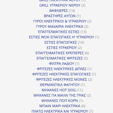
2
προϊόν
GRILL ΥΓΡΑΕΡΙΟΥ ΝΕΡΟΥ
2
14
προϊόντα
ΒΑΦΛΙΕΡΕΣ
14
προϊόντα
1
ΒΡΑΣΤΗΡΕΣ ΑΥΓΩΝ
1
προϊόν
2
ΓΥΡΟΙ ΗΛΕΚΤΡΙΚΟΙ & ΥΓΡΑΕΡΙΟΥ
2
2
προϊόντα
ΓΥΡΟΥ ΜΑΧΑΙΡΙΑ ΗΛΕΚΤΡΙΚΑ
2
13
προϊόντα
ΕΠΑΓΓΕΛΜΑΤΙΚΕΣ ΕΣΤΙΕΣ
13
προϊόντα
1
ΕΣΤΙΕΣ WOK ΕΠΑΓΩΓΙΚΕΣ Η' ΥΓΡΑΕΡΙΟΥ
1
10
προϊόν
ΕΣΤΙΕΣ ΕΠΑΓΩΓΙΚΕΣ
10
2
προϊόντα
ΕΣΤΙΕΣ ΥΓΡΑΕΡΙΟΥ
2
προϊόντα
6
ΕΠΑΓΓΕΛΜΑΤΙΚΕΣ ΚΡΕΠΙΕΡΕΣ
6
5
προϊόντα
ΕΠΑΓΓΕΛΜΑΤΙΚΕΣ ΦΡΙΤΕΖΕΣ
5
1
προϊόντα
ΦΙΛΤΡΑ ΛΑΔΙΟΥ
1
προϊόν
1
ΦΡΙΤΕΖΕΣ ΗΛΕΚΤΡΙΚΕΣ ΔΙΠΛΕΣ
1
προϊόν
1
ΦΡΙΤΕΖΕΣ ΗΛΕΚΤΡΙΚΕΣ ΕΠΑΓΩΓΙΚΕΣ
1
2
προϊόν
ΦΡΙΤΕΖΕΣ ΗΛΕΚΤΡΙΚΕΣ ΜΟΝΕΣ
2
1
προϊόντα
ΘΕΡΜΑΝΤΙΚΑ ΦΑΓΗΤΟΥ
1
11
προϊόν
ΜΗΧΑΝΕΣ HOT DOG
11
προϊόντα
2
ΜΗΧΑΝΕΣ ΓΙΑ ΜΑΛΛΙ ΤΗΣ ΓΡΙΑΣ
2
1
προϊόντα
ΜΗΧΑΝΕΣ ΠΟΠ ΚΟΡΝ
1
προϊόν
6
ΜΠΑΙΝ ΜΑΡΙ ΗΛΕΚΤΡΙΚΑ
6
προϊόντα
7
ΠΛΑΤΩ ΗΛΕΚΤΡΙΚΑ ΚΑΙ ΥΓΡΑΕΡΙΟΥ
7