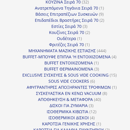
32
προϊόντα
ΚΟΥΖΙΝΑ Σειρά 70
32
προϊόντα
1
Ανατρεπόμενα Τηγάνια Σειρά 70
1
9
προϊόν
Βάσεις Επιτραπέζιων Συσκευών
9
προϊόντα
2
Επιδαπέδιοι Βραστήρες Σειρά 70
2
3
προϊόντα
Εστίες Σειρά 70
3
προϊόντα
2
Κουζίνες Σειρά 70
2
1
προϊόντα
Ουδέτερα
1
προϊόν
1
Φριτέζες Σειρά 70
1
προϊόν
444
ΜΗΧΑΝΗΜΑΤΑ ΜΑΖΙΚΗΣ ΕΣΤΙΑΣΗΣ
444
προϊόντα
4
BUFFET-ΜΠΟΥΦΕ ΕΠΙΠΛΑ 'Η ΕΝΤΟΙΧΙΖΟΜΕΝΑ
4
1
προϊόν
BUFFET ΕΝΤΟΙΧΙΖΟΜΕΝΑ
1
προϊόν
3
BUFFET ΘΕΡΜΑΙΝΟΜΕΝΑ
3
προϊόντα
15
EXCLUSIVE ΣΥΣΚΕΥΕΣ & SOUS VIDE COOKING
15
6
προϊόν
SOUS VIDE COOKERS
6
προϊόντα
1
ΑΦΥΓΡΑΝΤΗΡΕΣ ΑΠΟΞΗΡΑΝΤΕΣ ΤΡΟΦΙΜΩΝ
1
8
προϊόν
ΣΥΣΚΕΥΑΣΤΙΚΑ ΕΝ ΚΕΝΩ VACUUM
8
40
προϊόντα
ΑΠΟΘΗΚΕΥΣΗ & ΜΕΤΑΦΟΡΑ
40
3
προϊόντα
ΔΙΣΚΟΙ ΓΙΑ ΖΥΜΑΡΙΑ
3
προϊόντα
12
ΙΣΟΘΕΡΜΙΚΑ ΚΙΒΩΤΙΑ
12
4
προϊόντα
ΙΣΟΘΕΡΜΙΚΟΙ ΔΙΣΚΟΙ
4
προϊόντα
1
ΚΑΡΟΤΣΙΑ ΓΕΝΙΚΗΣ ΧΡΗΣΗΣ
1
προϊόν
2
ΚΑΡΟΤΣΙΑ ΓΙΑ ΚΑΛΑΘΙΑ ΠΛΥΝΤΗΡΙΟΥ
2