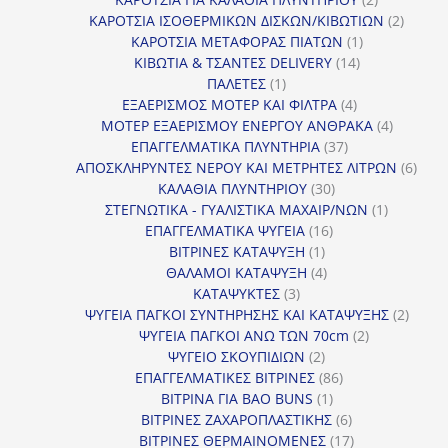
προϊόντα
2
ΚΑΡΟΤΣΙΑ ΙΣΟΘΕΡΜΙΚΩΝ ΔΙΣΚΩΝ/ΚΙΒΩΤΙΩΝ
2
1
προϊόν
ΚΑΡΟΤΣΙΑ ΜΕΤΑΦΟΡΑΣ ΠΙΑΤΩΝ
1
14
προϊόν
ΚΙΒΩΤΙΑ & ΤΣΑΝΤΕΣ DELIVERY
14
1
προϊόντα
ΠΑΛΕΤΕΣ
1
προϊόν
4
ΕΞΑΕΡΙΣΜΟΣ ΜΟΤΕΡ ΚΑΙ ΦΙΛΤΡΑ
4
προϊόντα
4
ΜΟΤΕΡ ΕΞΑΕΡΙΣΜΟΥ ΕΝΕΡΓΟΥ ΑΝΘΡΑΚΑ
4
37
προϊόντ
ΕΠΑΓΓΕΛΜΑΤΙΚΑ ΠΛΥΝΤΗΡΙΑ
37
προϊόντα
6
ΑΠΟΣΚΛΗΡΥΝΤΕΣ ΝΕΡΟΥ ΚΑΙ ΜΕΤΡΗΤΕΣ ΛΙΤΡΩΝ
6
30
προϊ
ΚΑΛΑΘΙΑ ΠΛΥΝΤΗΡΙΟΥ
30
προϊόντα
1
ΣΤΕΓΝΩΤΙΚΑ - ΓΥΑΛΙΣΤΙΚΑ ΜΑΧΑΙΡ/ΝΩΝ
1
16
προϊόν
ΕΠΑΓΓΕΛΜΑΤΙΚΑ ΨΥΓΕΙΑ
16
1
προϊόντα
ΒΙΤΡΙΝΕΣ ΚΑΤΑΨΥΞΗ
1
προϊόν
4
ΘΑΛΑΜΟΙ ΚΑΤΑΨΥΞΗ
4
3
προϊόντα
ΚΑΤΑΨΥΚΤΕΣ
3
προϊόντα
2
ΨΥΓΕΙΑ ΠΑΓΚΟΙ ΣΥΝΤΗΡΗΣΗΣ ΚΑΙ ΚΑΤΑΨΥΞΗΣ
2
2
προϊό
ΨΥΓΕΙΑ ΠΑΓΚΟΙ ΑΝΩ ΤΩΝ 70cm
2
2
προϊόντα
ΨΥΓΕΙΟ ΣΚΟΥΠΙΔΙΩΝ
2
προϊόντα
86
ΕΠΑΓΓΕΛΜΑΤΙΚΕΣ ΒΙΤΡΙΝΕΣ
86
1
προϊόντα
ΒΙΤΡΙΝΑ ΓΙΑ BAO BUNS
1
προϊόν
6
ΒΙΤΡΙΝΕΣ ΖΑΧΑΡΟΠΛΑΣΤΙΚΗΣ
6
προϊόντα
17
ΒΙΤΡΙΝΕΣ ΘΕΡΜΑΙΝΟΜΕΝΕΣ
17