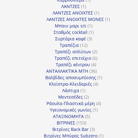
1
προϊόν
ΛΑΝΤΖΕΣ
1
προϊόν
1
ΛΑΝΤΖΕΣ ΑΝΟΙΧΤΕΣ
1
προϊόν
1
ΛΑΝΤΖΕΣ ΑΝΟΙΧΤΕΣ ΜΟΝΕΣ
1
1
προϊόν
Μπαιν μαρι s/s
1
προϊόν
1
Σταθμός cocktail
1
3
προϊόν
Συρτάρια καφέ
3
12
προϊόντα
Τραπέζια
12
προϊόντα
2
Τραπέζι απλύτων
2
προϊόντα
6
Τραπέζι επιτοίχιο
6
4
προϊόντα
Τραπέζι κέντρου
4
προϊόντα
36
ΑΝΤΑΛΛΑΚΤΙΚΑ MTH
36
προϊόντα
1
Βαλβίδες αποσυμπίεσης
1
4
προϊόν
Κλείστρα-Κλειδαριές
4
1
προϊόντα
Λάστιχα
1
προϊόν
2
Μεντεσέδες
2
προϊόντα
4
Ράουλα-Πλαστικά μέρη
4
1
προϊόντα
Υγειονομικές γωνίες
1
5
προϊόν
ΑΤΑΞΙΝΟΜΗΤΑ
5
153
προϊόντα
ΒΙΤΡΙΝΕΣ
153
προϊόντα
3
Βιτρίνες Back Bar
3
προϊόντα
1
Βιτρίνες Mπύρας Subzero
1