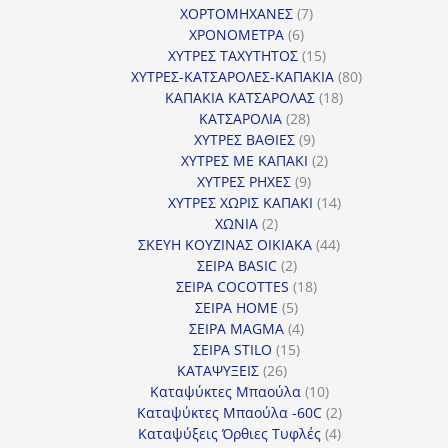
7
προϊόντα
ΧΟΡΤΟΜΗΧΑΝΕΣ
7
6
προϊόντα
ΧΡΟΝΟΜΕΤΡΑ
6
προϊόντα
15
ΧΥΤΡΕΣ ΤΑΧΥΤΗΤΟΣ
15
προϊόντα
80
ΧΥΤΡΕΣ-ΚΑΤΣΑΡΟΛΕΣ-ΚΑΠΑΚΙΑ
80
18
προϊόντα
ΚΑΠΑΚΙΑ ΚΑΤΣΑΡΟΛΑΣ
18
28
προϊόντα
ΚΑΤΣΑΡΟΛΙΑ
28
προϊόντα
9
ΧΥΤΡΕΣ ΒΑΘΙΕΣ
9
προϊόντα
2
ΧΥΤΡΕΣ ΜΕ ΚΑΠΑΚΙ
2
9
προϊόντα
ΧΥΤΡΕΣ ΡΗΧΕΣ
9
προϊόντα
14
ΧΥΤΡΕΣ ΧΩΡΙΣ ΚΑΠΑΚΙ
14
2
προϊόντα
ΧΩΝΙΑ
2
προϊόντα
44
ΣΚΕΥΗ ΚΟΥΖΙΝΑΣ ΟΙΚΙΑΚΑ
44
2
προϊόντα
ΣΕΙΡΑ BASIC
2
προϊόντα
18
ΣΕΙΡΑ COCOTTES
18
5
προϊόντα
ΣΕΙΡΑ HOME
5
προϊόντα
4
ΣΕΙΡΑ MAGMA
4
15
προϊόντα
ΣΕΙΡΑ STILO
15
26
προϊόντα
ΚΑΤΑΨΥΞΕΙΣ
26
προϊόντα
10
Καταψύκτες Μπαούλα
10
προϊόντα
2
Καταψύκτες Μπαούλα -60C
2
4
προϊόντα
Καταψύξεις Όρθιες Τυφλές
4