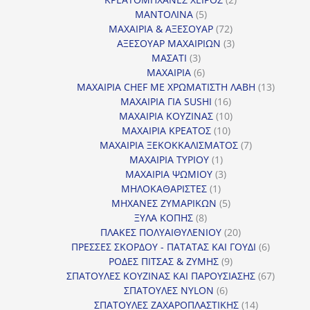
5
προϊόντα
ΜΑΝΤΟΛΙΝΑ
5
προϊόντα
72
ΜΑΧΑΙΡΙΑ & ΑΞΕΣΟΥΑΡ
72
προϊόντα
3
ΑΞΕΣΟΥΑΡ ΜΑΧΑΙΡΙΩΝ
3
3
προϊόντα
ΜΑΣΑΤΙ
3
προϊόντα
6
ΜΑΧΑΙΡΙΑ
6
προϊόντα
13
ΜΑΧΑΙΡΙΑ CHEF ΜΕ ΧΡΩΜΑΤΙΣΤΗ ΛΑΒΗ
13
16
προϊόντ
ΜΑΧΑΙΡΙΑ ΓΙΑ SUSHI
16
προϊόντα
10
ΜΑΧΑΙΡΙΑ ΚΟΥΖΙΝΑΣ
10
10
προϊόντα
ΜΑΧΑΙΡΙΑ ΚΡΕΑΤΟΣ
10
προϊόντα
7
ΜΑΧΑΙΡΙΑ ΞΕΚΟΚΚΑΛΙΣΜΑΤΟΣ
7
1
προϊόντα
ΜΑΧΑΙΡΙΑ ΤΥΡΙΟΥ
1
προϊόν
3
ΜΑΧΑΙΡΙΑ ΨΩΜΙΟΥ
3
1
προϊόντα
ΜΗΛΟΚΑΘΑΡΙΣΤΕΣ
1
προϊόν
5
ΜΗΧΑΝΕΣ ΖΥΜΑΡΙΚΩΝ
5
8
προϊόντα
ΞΥΛΑ ΚΟΠΗΣ
8
προϊόντα
20
ΠΛΑΚΕΣ ΠΟΛΥΑΙΘΥΛΕΝΙΟΥ
20
προϊόντα
6
ΠΡΕΣΣΕΣ ΣΚΟΡΔΟΥ - ΠΑΤΑΤΑΣ ΚΑΙ ΓΟΥΔΙ
6
9
προϊόντα
ΡΟΔΕΣ ΠΙΤΣΑΣ & ΖΥΜΗΣ
9
προϊόντα
67
ΣΠΑΤΟΥΛΕΣ ΚΟΥΖΙΝΑΣ ΚΑΙ ΠΑΡΟΥΣΙΑΣΗΣ
67
6
προϊόντ
ΣΠΑΤΟΥΛΕΣ NYLON
6
προϊόντα
14
ΣΠΑΤΟΥΛΕΣ ΖΑΧΑΡΟΠΛΑΣΤΙΚΗΣ
14