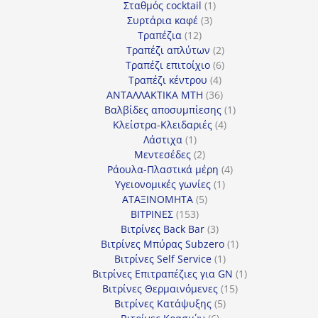
προϊόν
1
Σταθμός cocktail
1
3
προϊόν
Συρτάρια καφέ
3
12
προϊόντα
Τραπέζια
12
προϊόντα
2
Τραπέζι απλύτων
2
προϊόντα
6
Τραπέζι επιτοίχιο
6
4
προϊόντα
Τραπέζι κέντρου
4
προϊόντα
36
ΑΝΤΑΛΛΑΚΤΙΚΑ MTH
36
προϊόντα
1
Βαλβίδες αποσυμπίεσης
1
4
προϊόν
Κλείστρα-Κλειδαριές
4
1
προϊόντα
Λάστιχα
1
προϊόν
2
Μεντεσέδες
2
προϊόντα
4
Ράουλα-Πλαστικά μέρη
4
1
προϊόντα
Υγειονομικές γωνίες
1
5
προϊόν
ΑΤΑΞΙΝΟΜΗΤΑ
5
153
προϊόντα
ΒΙΤΡΙΝΕΣ
153
προϊόντα
3
Βιτρίνες Back Bar
3
προϊόντα
1
Βιτρίνες Mπύρας Subzero
1
1
προϊόν
Βιτρίνες Self Service
1
προϊόν
1
Βιτρίνες Επιτραπέζιες για GN
1
15
προϊόν
Βιτρίνες Θερμαινόμενες
15
5
προϊόντα
Βιτρίνες Κατάψυξης
5
6
προϊόντα