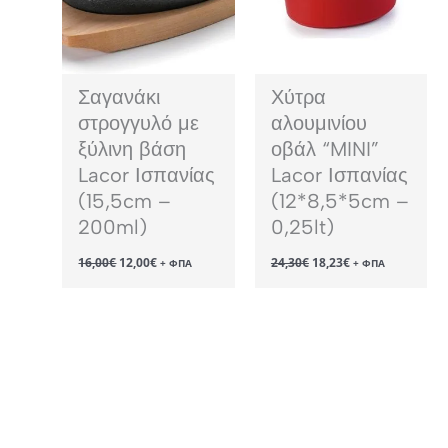
Σαγανάκι
Χύτρα
στρογγυλό με
αλουμινίου
ξύλινη βάση
οβάλ “MINI”
Lacor Ισπανίας
Lacor Ισπανίας
(15,5cm –
(12*8,5*5cm –
200ml)
0,25lt)
Original
Η
Original
Η
16,00
€
12,00
€
24,30
€
18,23
€
+ ΦΠΑ
+ ΦΠΑ
price
τρέχουσα
price
τρέχουσα
was:
τιμή
was:
τιμή
16,00€.
είναι:
24,30€.
είναι:
12,00€.
18,23€.