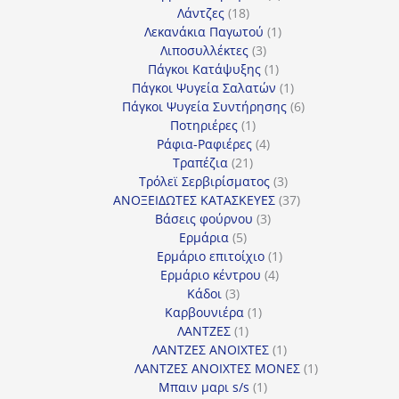
18
προϊόντα
Λάντζες
18
προϊόντα
1
Λεκανάκια Παγωτού
1
3
προϊόν
Λιποσυλλέκτες
3
προϊόντα
1
Πάγκοι Κατάψυξης
1
προϊόν
1
Πάγκοι Ψυγεία Σαλατών
1
προϊόν
6
Πάγκοι Ψυγεία Συντήρησης
6
1
προϊόντα
Ποτηριέρες
1
προϊόν
4
Ράφια-Ραφιέρες
4
21
προϊόντα
Τραπέζια
21
προϊόντα
3
Τρόλεϊ Σερβιρίσματος
3
προϊόντα
37
ΑΝΟΞΕΙΔΩΤΕΣ ΚΑΤΑΣΚΕΥΕΣ
37
3
προϊόντα
Βάσεις φούρνου
3
5
προϊόντα
Ερμάρια
5
προϊόντα
1
Ερμάριο επιτοίχιο
1
4
προϊόν
Ερμάριο κέντρου
4
3
προϊόντα
Κάδοι
3
προϊόντα
1
Καρβουνιέρα
1
1
προϊόν
ΛΑΝΤΖΕΣ
1
προϊόν
1
ΛΑΝΤΖΕΣ ΑΝΟΙΧΤΕΣ
1
προϊόν
1
ΛΑΝΤΖΕΣ ΑΝΟΙΧΤΕΣ ΜΟΝΕΣ
1
1
προϊόν
Μπαιν μαρι s/s
1