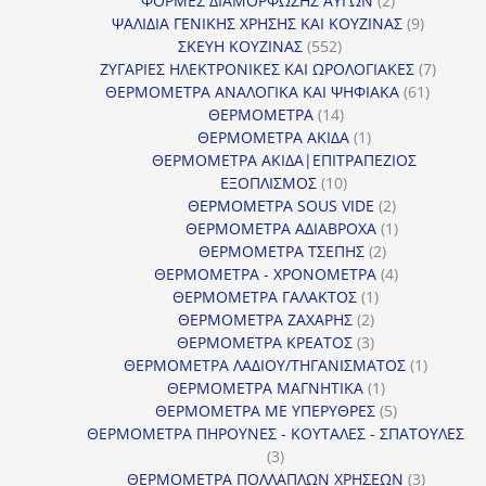
ΦΟΡΜΕΣ ΔΙΑΜΟΡΦΩΣΗΣ ΑΥΓΩΝ
2
προϊόντα
9
ΨΑΛΙΔΙΑ ΓΕΝΙΚΗΣ ΧΡΗΣΗΣ ΚΑΙ ΚΟΥΖΙΝΑΣ
9
552
προϊόντα
ΣΚΕΥΗ ΚΟΥΖΙΝΑΣ
552
προϊόντα
7
ΖΥΓΑΡΙΕΣ ΗΛΕΚΤΡΟΝΙΚΕΣ ΚΑΙ ΩΡΟΛΟΓΙΑΚΕΣ
7
61
προϊόν
ΘΕΡΜΟΜΕΤΡΑ ΑΝΑΛΟΓΙΚΑ ΚΑΙ ΨΗΦΙΑΚΑ
61
14
προϊόντ
ΘΕΡΜΟΜΕΤΡΑ
14
προϊόντα
1
ΘΕΡΜΟΜΕΤΡΑ ΑΚΙΔΑ
1
προϊόν
ΘΕΡΜΟΜΕΤΡΑ ΑΚΙΔΑ|ΕΠΙΤΡΑΠΕΖΙΟΣ
10
ΕΞΟΠΛΙΣΜΟΣ
10
προϊόντα
2
ΘΕΡΜΟΜΕΤΡΑ SOUS VIDE
2
προϊόντα
1
ΘΕΡΜΟΜΕΤΡΑ ΑΔΙΑΒΡΟΧΑ
1
2
προϊόν
ΘΕΡΜΟΜΕΤΡΑ ΤΣΕΠΗΣ
2
προϊόντα
4
ΘΕΡΜΟΜΕΤΡΑ - ΧΡΟΝΟΜΕΤΡΑ
4
1
προϊόντα
ΘΕΡΜΟΜΕΤΡΑ ΓΑΛΑΚΤΟΣ
1
2
προϊόν
ΘΕΡΜΟΜΕΤΡΑ ΖΑΧΑΡΗΣ
2
προϊόντα
3
ΘΕΡΜΟΜΕΤΡΑ ΚΡΕΑΤΟΣ
3
προϊόντα
1
ΘΕΡΜΟΜΕΤΡΑ ΛΑΔΙΟΥ/ΤΗΓΑΝΙΣΜΑΤΟΣ
1
1
προϊόν
ΘΕΡΜΟΜΕΤΡΑ ΜΑΓΝΗΤΙΚΑ
1
προϊόν
5
ΘΕΡΜΟΜΕΤΡΑ ΜΕ ΥΠΕΡΥΘΡΕΣ
5
προϊόντα
ΘΕΡΜΟΜΕΤΡΑ ΠΗΡΟΥΝΕΣ - ΚΟΥΤΑΛΕΣ - ΣΠΑΤΟΥΛΕΣ
3
3
προϊόντα
3
ΘΕΡΜΟΜΕΤΡΑ ΠΟΛΛΑΠΛΩΝ ΧΡΗΣΕΩΝ
3