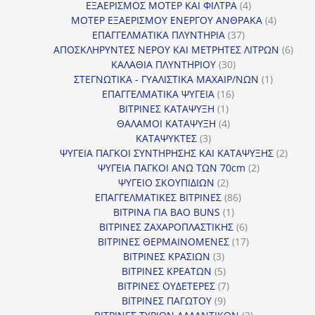
προϊόν
4
ΕΞΑΕΡΙΣΜΟΣ ΜΟΤΕΡ ΚΑΙ ΦΙΛΤΡΑ
4
προϊόντα
4
ΜΟΤΕΡ ΕΞΑΕΡΙΣΜΟΥ ΕΝΕΡΓΟΥ ΑΝΘΡΑΚΑ
4
37
προϊόντ
ΕΠΑΓΓΕΛΜΑΤΙΚΑ ΠΛΥΝΤΗΡΙΑ
37
προϊόντα
6
ΑΠΟΣΚΛΗΡΥΝΤΕΣ ΝΕΡΟΥ ΚΑΙ ΜΕΤΡΗΤΕΣ ΛΙΤΡΩΝ
6
30
προϊ
ΚΑΛΑΘΙΑ ΠΛΥΝΤΗΡΙΟΥ
30
προϊόντα
1
ΣΤΕΓΝΩΤΙΚΑ - ΓΥΑΛΙΣΤΙΚΑ ΜΑΧΑΙΡ/ΝΩΝ
1
16
προϊόν
ΕΠΑΓΓΕΛΜΑΤΙΚΑ ΨΥΓΕΙΑ
16
1
προϊόντα
ΒΙΤΡΙΝΕΣ ΚΑΤΑΨΥΞΗ
1
προϊόν
4
ΘΑΛΑΜΟΙ ΚΑΤΑΨΥΞΗ
4
3
προϊόντα
ΚΑΤΑΨΥΚΤΕΣ
3
προϊόντα
2
ΨΥΓΕΙΑ ΠΑΓΚΟΙ ΣΥΝΤΗΡΗΣΗΣ ΚΑΙ ΚΑΤΑΨΥΞΗΣ
2
2
προϊό
ΨΥΓΕΙΑ ΠΑΓΚΟΙ ΑΝΩ ΤΩΝ 70cm
2
2
προϊόντα
ΨΥΓΕΙΟ ΣΚΟΥΠΙΔΙΩΝ
2
προϊόντα
86
ΕΠΑΓΓΕΛΜΑΤΙΚΕΣ ΒΙΤΡΙΝΕΣ
86
1
προϊόντα
ΒΙΤΡΙΝΑ ΓΙΑ BAO BUNS
1
προϊόν
6
ΒΙΤΡΙΝΕΣ ΖΑΧΑΡΟΠΛΑΣΤΙΚΗΣ
6
προϊόντα
17
ΒΙΤΡΙΝΕΣ ΘΕΡΜΑΙΝΟΜΕΝΕΣ
17
3
προϊόντα
ΒΙΤΡΙΝΕΣ ΚΡΑΣΙΩΝ
3
προϊόντα
5
ΒΙΤΡΙΝΕΣ ΚΡΕΑΤΩΝ
5
προϊόντα
7
ΒΙΤΡΙΝΕΣ ΟΥΔΕΤΕΡΕΣ
7
9
προϊόντα
ΒΙΤΡΙΝΕΣ ΠΑΓΩΤΟΥ
9
προϊόντα
2