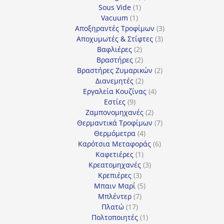
1
προϊόντα
Sous Vide
1
1
προϊόν
Vacuum
1
προϊόν
3
Αποξηραντές Τροφίμων
3
3
προϊόντα
Αποχυμωτές & Στίφτες
3
2
προϊόντα
Βαφλιέρες
2
προϊόντα
2
Βραστήρες
2
προϊόντα
2
Βραστήρες Ζυμαρικών
2
2
προϊόντα
Διανεμητές
2
προϊόντα
4
Εργαλεία Κουζίνας
4
9
προϊόντα
Εστίες
9
προϊόντα
2
Ζαμπονομηχανές
2
προϊόντα
7
Θερμαντικά Τροφίμων
7
4
προϊόντα
Θερμόμετρα
4
προϊόντα
6
Καρότσια Μεταφοράς
6
1
προϊόντα
Καφετιέρες
1
προϊόν
3
Κρεατομηχανές
3
3
προϊόντα
Κρεπιέρες
3
προϊόντα
5
Μπαιν Μαρί
5
7
προϊόντα
Μπλέντερ
7
17
προϊόντα
Πλατώ
17
προϊόντα
1
Πολτοποιητές
1