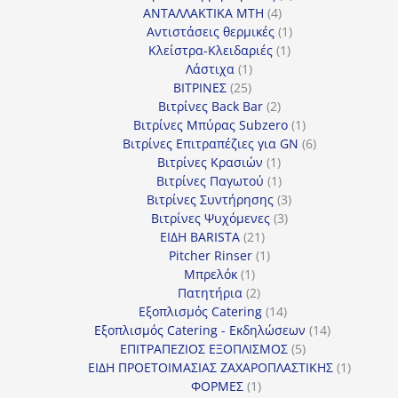
4
προϊόντα
ΑΝΤΑΛΛΑΚΤΙΚΑ MTH
4
προϊόντα
1
Αντιστάσεις θερμικές
1
1
προϊόν
Κλείστρα-Κλειδαριές
1
1
προϊόν
Λάστιχα
1
25
προϊόν
ΒΙΤΡΙΝΕΣ
25
προϊόντα
2
Βιτρίνες Back Bar
2
προϊόντα
1
Βιτρίνες Mπύρας Subzero
1
προϊόν
6
Βιτρίνες Επιτραπέζιες για GN
6
1
προϊόντα
Βιτρίνες Κρασιών
1
προϊόν
1
Βιτρίνες Παγωτού
1
προϊόν
3
Βιτρίνες Συντήρησης
3
3
προϊόντα
Βιτρίνες Ψυχόμενες
3
21
προϊόντα
ΕΙΔΗ BARISTA
21
προϊόντα
1
Pitcher Rinser
1
1
προϊόν
Μπρελόκ
1
προϊόν
2
Πατητήρια
2
προϊόντα
14
Εξοπλισμός Catering
14
προϊόντα
14
Εξοπλισμός Catering - Εκδηλώσεων
14
5
προϊόντα
ΕΠΙΤΡΑΠΕΖΙΟΣ ΕΞΟΠΛΙΣΜΟΣ
5
προϊόντα
1
ΕΙΔΗ ΠΡΟΕΤΟΙΜΑΣΙΑΣ ΖΑΧΑΡΟΠΛΑΣΤΙΚΗΣ
1
1
προϊόν
ΦΟΡΜΕΣ
1