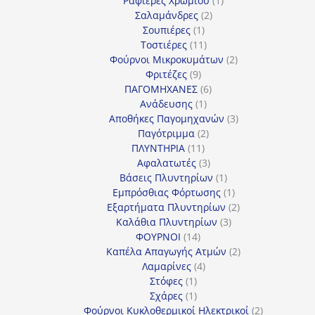
Ραφιέρες Χρωμίου
1
2
προϊόν
Σαλαμάνδρες
2
1
προϊόντα
Σουπιέρες
1
προϊόν
11
Τοστιέρες
11
προϊόντα
2
Φούρνοι Μικροκυμάτων
2
9
προϊόντα
Φριτέζες
9
προϊόντα
6
ΠΑΓΟΜΗΧΑΝΕΣ
6
1
προϊόντα
Ανάδευσης
1
προϊόν
3
Αποθήκες Παγομηχανών
3
2
προϊόντα
Παγότριμμα
2
11
προϊόντα
ΠΛΥΝΤΗΡΙΑ
11
προϊόντα
3
Αφαλατωτές
3
προϊόντα
1
Βάσεις Πλυντηρίων
1
προϊόν
1
Εμπρόσθιας Φόρτωσης
1
προϊόν
2
Εξαρτήματα Πλυντηρίων
2
3
προϊόντα
Καλάθια Πλυντηρίων
3
14
προϊόντα
ΦΟΥΡΝΟΙ
14
προϊόντα
2
Καπέλα Απαγωγής Ατμών
2
4
προϊόντα
Λαμαρίνες
4
1
προϊόντα
Στόφες
1
προϊόν
1
Σχάρες
1
προϊόν
2
Φούρνοι Κυκλοθερμικοί Ηλεκτρικοί
2