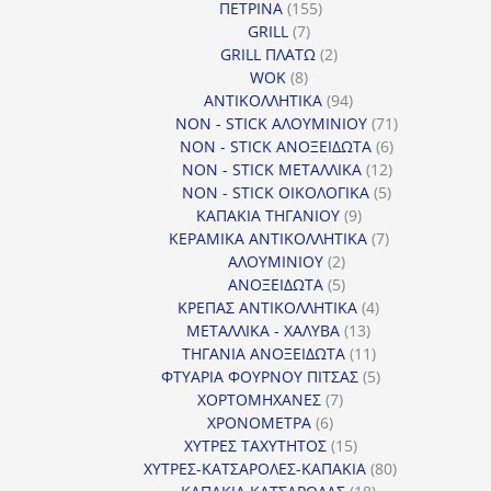
155
ΠΕΤΡΙΝΑ
155
7
προϊόντα
GRILL
7
προϊόντα
2
GRILL ΠΛΑΤΩ
2
8
προϊόντα
WOK
8
προϊόντα
94
ΑΝΤΙΚΟΛΛΗΤΙΚΑ
94
προϊόντα
71
NON - STICK ΑΛΟΥΜΙΝΙΟΥ
71
6
προϊόντα
NON - STICK ΑΝΟΞΕΙΔΩΤΑ
6
12
προϊόντα
NON - STICK ΜΕΤΑΛΛΙΚΑ
12
5
προϊόντα
NON - STICK ΟΙΚΟΛΟΓΙΚΑ
5
9
προϊόντα
ΚΑΠΑΚΙΑ ΤΗΓΑΝΙΟΥ
9
προϊόντα
7
ΚΕΡΑΜΙΚΑ ΑΝΤΙΚΟΛΛΗΤΙΚΑ
7
2
προϊόντα
ΑΛΟΥΜΙΝΙΟΥ
2
προϊόντα
5
ΑΝΟΞΕΙΔΩΤΑ
5
προϊόντα
4
ΚΡΕΠΑΣ ΑΝΤΙΚΟΛΛΗΤΙΚΑ
4
13
προϊόντα
ΜΕΤΑΛΛΙΚΑ - ΧΑΛΥΒΑ
13
προϊόντα
11
ΤΗΓΑΝΙΑ ΑΝΟΞΕΙΔΩΤΑ
11
προϊόντα
5
ΦΤΥΑΡΙΑ ΦΟΥΡΝΟΥ ΠΙΤΣΑΣ
5
7
προϊόντα
ΧΟΡΤΟΜΗΧΑΝΕΣ
7
6
προϊόντα
ΧΡΟΝΟΜΕΤΡΑ
6
προϊόντα
15
ΧΥΤΡΕΣ ΤΑΧΥΤΗΤΟΣ
15
προϊόντα
80
ΧΥΤΡΕΣ-ΚΑΤΣΑΡΟΛΕΣ-ΚΑΠΑΚΙΑ
80
18
προϊόντα