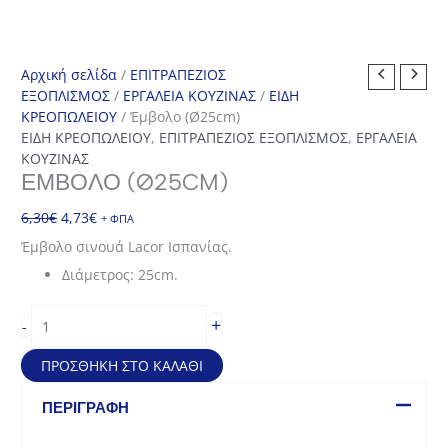
Αρχική σελίδα
/
ΕΠΙΤΡΑΠΕΖΙΟΣ
ΕΞΟΠΛΙΣΜΟΣ
/
ΕΡΓΑΛΕΙΑ ΚΟΥΖΙΝΑΣ
/
ΕΙΔΗ
ΚΡΕΟΠΩΛΕΙΟΥ
/ Έμβολο (Ø25cm)
ΕΙΔΗ ΚΡΕΟΠΩΛΕΙΟΥ
,
ΕΠΙΤΡΑΠΕΖΙΟΣ ΕΞΟΠΛΙΣΜΟΣ
,
ΕΡΓΑΛΕΙΑ
ΚΟΥΖΙΝΑΣ
ΈΜΒΟΛΟ (Ø25CM)
Original
Η
6,30
€
4,73
€
+ ΦΠΑ
price
τρέχουσα
Έμβολο σινουά Lacor Iσπανίας.
was:
τιμή
Διάμετρος: 25cm.
6,30€.
είναι:
4,73€.
Έμβολο
+
-
(Ø25cm)
ποσότητα
ΠΡΟΣΘΉΚΗ ΣΤΟ ΚΑΛΆΘΙ
ΠΕΡΙΓΡΑΦΉ