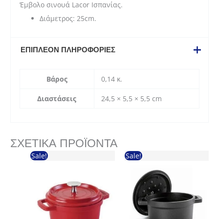
Έμβολο σινουά Lacor Iσπανίας.
Διάμετρος: 25cm.
ΕΠΙΠΛΈΟΝ ΠΛΗΡΟΦΟΡΊΕΣ
Βάρος
0,14 κ.
Διαστάσεις
24,5 × 5,5 × 5,5 cm
ΣΧΕΤΙΚΆ ΠΡΟΪΌΝΤΑ
Sale!
Sale!