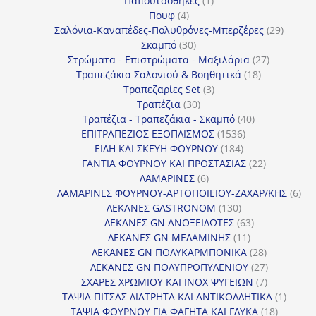
Παπουτσοθήκες
1
4
προϊόν
Πουφ
4
προϊόντα
29
Σαλόνια-Καναπέδες-Πολυθρόνες-Μπερζέρες
29
30
προϊόν
Σκαμπό
30
προϊόντα
27
Στρώματα - Επιστρώματα - Μαξιλάρια
27
18
προϊόντα
Τραπεζάκια Σαλονιού & Βοηθητικά
18
3
προϊόντα
Τραπεζαρίες Set
3
30
προϊόντα
Τραπέζια
30
προϊόντα
40
Τραπέζια - Τραπεζάκια - Σκαμπό
40
1536
προϊόντα
ΕΠΙΤΡΑΠΕΖΙΟΣ ΕΞΟΠΛΙΣΜΟΣ
1536
184
προϊόντα
ΕΙΔΗ ΚΑΙ ΣΚΕΥΗ ΦΟΥΡΝΟΥ
184
προϊόντα
22
ΓΑΝΤΙΑ ΦΟΥΡΝΟΥ ΚΑΙ ΠΡΟΣΤΑΣΙΑΣ
22
6
προϊόντα
ΛΑΜΑΡΙΝΕΣ
6
προϊόντα
6
ΛΑΜΑΡΙΝΕΣ ΦΟΥΡΝΟΥ-ΑΡΤΟΠΟΙΕΙΟΥ-ΖΑΧΑΡ/ΚΗΣ
6
130
προ
ΛΕΚΑΝΕΣ GASTRONOM
130
προϊόντα
63
ΛΕΚΑΝΕΣ GN ΑΝΟΞΕΙΔΩΤΕΣ
63
11
προϊόντα
ΛΕΚΑΝΕΣ GN ΜΕΛΑΜΙΝΗΣ
11
προϊόντα
28
ΛΕΚΑΝΕΣ GN ΠΟΛΥΚΑΡΜΠΟΝΙΚΑ
28
προϊόντα
27
ΛΕΚΑΝΕΣ GN ΠΟΛΥΠΡΟΠΥΛΕΝΙΟΥ
27
7
προϊόντα
ΣΧΑΡΕΣ ΧΡΩΜΙΟΥ ΚΑΙ INOX ΨΥΓΕΙΩΝ
7
προϊόντα
1
ΤΑΨΙΑ ΠΙΤΣΑΣ ΔΙΑΤΡΗΤΑ ΚΑΙ ΑΝΤΙΚΟΛΛΗΤΙΚΑ
1
18
προϊόν
ΤΑΨΙΑ ΦΟΥΡΝΟΥ ΓΙΑ ΦΑΓΗΤΑ ΚΑΙ ΓΛΥΚΑ
18