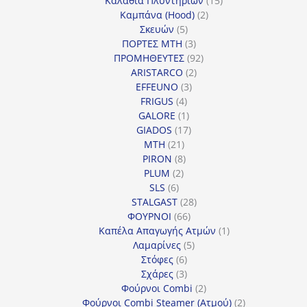
Καλάθια Πλυντηρίων
15
2
προϊόντα
Καμπάνα (Hood)
2
5
προϊόντα
Σκευών
5
προϊόντα
3
ΠΟΡΤΕΣ MTH
3
προϊόντα
92
ΠΡΟΜΗΘΕΥΤΕΣ
92
2
προϊόντα
ARISTARCO
2
3
προϊόντα
EFFEUNO
3
4
προϊόντα
FRIGUS
4
προϊόντα
1
GALORE
1
προϊόν
17
GIADOS
17
21
προϊόντα
MTH
21
προϊόντα
8
PIRON
8
2
προϊόντα
PLUM
2
6
προϊόντα
SLS
6
προϊόντα
28
STALGAST
28
66
προϊόντα
ΦΟΥΡΝΟΙ
66
προϊόντα
1
Καπέλα Απαγωγής Ατμών
1
5
προϊόν
Λαμαρίνες
5
6
προϊόντα
Στόφες
6
προϊόντα
3
Σχάρες
3
προϊόντα
2
Φούρνοι Combi
2
προϊόντα
2
Φούρνοι Combi Steamer (Ατμού)
2