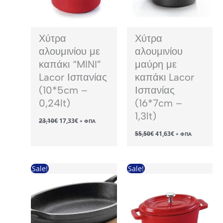
Χύτρα
Χύτρα
αλουμινίου με
αλουμινίου
καπάκι “MINI”
μαύρη με
Lacor Ισπανίας
καπάκι Lacor
(10*5cm –
Ισπανίας
0,24lt)
(16*7cm –
1,3lt)
Original
Η
23,10
€
17,33
€
+ ΦΠΑ
price
τρέχουσα
Original
Η
55,50
€
41,63
€
was:
τιμή
+ ΦΠΑ
price
τρέχουσα
23,10€.
είναι:
was:
τιμή
17,33€.
55,50€.
είναι:
41,63€.
Sale!
Sale!