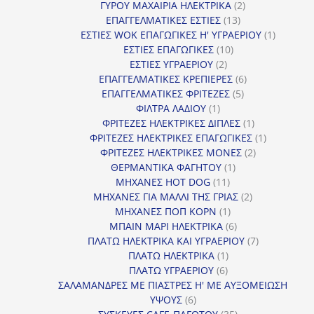
2
προϊόντα
ΓΥΡΟΥ ΜΑΧΑΙΡΙΑ ΗΛΕΚΤΡΙΚΑ
2
13
προϊόντα
ΕΠΑΓΓΕΛΜΑΤΙΚΕΣ ΕΣΤΙΕΣ
13
προϊόντα
1
ΕΣΤΙΕΣ WOK ΕΠΑΓΩΓΙΚΕΣ Η' ΥΓΡΑΕΡΙΟΥ
1
10
προϊόν
ΕΣΤΙΕΣ ΕΠΑΓΩΓΙΚΕΣ
10
2
προϊόντα
ΕΣΤΙΕΣ ΥΓΡΑΕΡΙΟΥ
2
προϊόντα
6
ΕΠΑΓΓΕΛΜΑΤΙΚΕΣ ΚΡΕΠΙΕΡΕΣ
6
5
προϊόντα
ΕΠΑΓΓΕΛΜΑΤΙΚΕΣ ΦΡΙΤΕΖΕΣ
5
1
προϊόντα
ΦΙΛΤΡΑ ΛΑΔΙΟΥ
1
προϊόν
1
ΦΡΙΤΕΖΕΣ ΗΛΕΚΤΡΙΚΕΣ ΔΙΠΛΕΣ
1
προϊόν
1
ΦΡΙΤΕΖΕΣ ΗΛΕΚΤΡΙΚΕΣ ΕΠΑΓΩΓΙΚΕΣ
1
2
προϊόν
ΦΡΙΤΕΖΕΣ ΗΛΕΚΤΡΙΚΕΣ ΜΟΝΕΣ
2
1
προϊόντα
ΘΕΡΜΑΝΤΙΚΑ ΦΑΓΗΤΟΥ
1
11
προϊόν
ΜΗΧΑΝΕΣ HOT DOG
11
προϊόντα
2
ΜΗΧΑΝΕΣ ΓΙΑ ΜΑΛΛΙ ΤΗΣ ΓΡΙΑΣ
2
1
προϊόντα
ΜΗΧΑΝΕΣ ΠΟΠ ΚΟΡΝ
1
προϊόν
6
ΜΠΑΙΝ ΜΑΡΙ ΗΛΕΚΤΡΙΚΑ
6
προϊόντα
7
ΠΛΑΤΩ ΗΛΕΚΤΡΙΚΑ ΚΑΙ ΥΓΡΑΕΡΙΟΥ
7
1
προϊόντα
ΠΛΑΤΩ ΗΛΕΚΤΡΙΚΑ
1
6
προϊόν
ΠΛΑΤΩ ΥΓΡΑΕΡΙΟΥ
6
προϊόντα
ΣΑΛΑΜΑΝΔΡΕΣ ΜΕ ΠΙΑΣΤΡΕΣ Η' ΜΕ ΑΥΞΟΜΕΙΩΣΗ
6
ΥΨΟΥΣ
6
προϊόντα
35