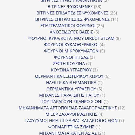
ΒΙΤΡΙΝΕΣ ΤΥΡΙΩΝ ΑΛΛΑΝΤΙΚΩΝ
2
38
προϊόντα
ΒΙΤΡΙΝΕΣ ΨΥΧΟΜΕΝΕΣ
38
προϊόντα
23
ΒΙΤΡΙΝΕΣ ΕΠΙΔΑΠΕΔΙΕΣ ΨΥΧΟΜΕΝΕΣ
23
προϊόντα
11
ΒΙΤΡΙΝΕΣ ΕΠΙΤΡΑΠΕΖΙΕΣ ΨΥΧΟΜΕΝΕΣ
11
25
προϊόντ
ΕΠΑΓΓΕΛΜΑΤΙΚΟΙ ΦΟΥΡΝΟΙ
25
5
προϊόντα
ΑΝΟΞΕΙΔΩΤΕΣ ΒΑΣΕΙΣ
5
προϊόντα
8
ΦΟΥΡΝΟΙ ΚΥΚΛ/ΚΟΙ ΑΤΜΟΥ DIRECT STEAM
8
4
προϊόν
ΦΟΥΡΝΟΙ ΚΥΚΛΟΘΕΡΜΙΚΟΙ
4
προϊόντα
5
ΦΟΥΡΝΟΙ ΜΙΚΡΟΚΥΜΑΤΩΝ
5
3
προϊόντα
ΦΟΥΡΝΟΙ ΠΙΤΣΑΣ
3
2
προϊόντα
ΖΕΣΤΗ ΚΟΥΖΙΝΑ
2
προϊόντα
2
ΚΟΥΖΙΝΑ ΥΓΡΑΕΡΙΟΥ
2
προϊόντα
6
ΘΕΡΜΑΝΤΙΚΑ ΕΞΩΤΕΡΙΚΟΥ ΧΩΡΟΥ
6
1
προϊόντα
ΗΛΕΚΤΡΙΚΑ ΘΕΡΜΑΝΤΙΚΑ
1
5
προϊόν
ΘΕΡΜΑΝΤΙΚΑ ΥΓΡΑΕΡΙΟΥ
5
προϊόντα
1
ΜΗΧΑΝΕΣ ΠΑΡΑΓΩΓΗΣ ΠΑΓΟΥ
1
προϊόν
1
ΠΟΥ ΠΑΡΑΓΟΥΝ ΣΚΛΗΡΟ ΧΙΟΝΙ
1
προϊόν
12
ΜΗΧΑΝΗΜΑΤΑ ΑΡΤΟΠΟΙΕΙΑΣ-ΖΑΧΑΡΟΠΛΑΣΤΙΚΗΣ
12
4
προϊ
ΜΙΞΕΡ ΖΑΧΑΡΟΠΛΑΣΤΙΚΗΣ
4
προϊόντα
7
ΤΑΧΥΖΥΜΩΤΗΡΙΑ ΠΙΤΣΑΡΙΑΣ ΚΑΙ ΑΡΤΟΠΟΙΕΙΩΝ
7
1
προϊό
ΦΟΡΜΑΡΙΣΤΙΚΑ ΖΥΜΗΣ
1
προϊόν
21
ΜΗΧΑΝΗΜΑΤΑ ΚΑΤΕΡΓΑΣΙΑΣ
21