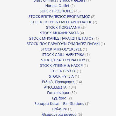
Blast Chillers / Shock Freezers
1
2
προϊόν
Horeca Outlet
2
προϊόντα
46
SUPER ΠΡΟΣΦΟΡΕΣ
46
προϊόντα
2
STOCK ΕΠΙΤΡΑΠΕΖΙΟΣ ΕΞΟΠΛΙΣΜΟΣ
2
προϊόντα
2
STOCK ΣΚΕΥΗ & ΕΙΔΗ ΠΑΡΟΥΣΙΑΣΗΣ
2
2
προϊόντα
STOCK ΠΟΡΣΕΛΑΝΗ
2
4
προϊόντα
STOCK ΜΗΧΑΝΗΜΑΤΑ
4
προϊόντα
1
STOCK ΜΗΧΑΝΕΣ ΠΑΡΑΓΩΓΗΣ ΠΑΓΟΥ
1
προϊόν
1
STOCK ΠΟΥ ΠΑΡΑΓΟΥΝ ΣΥΜΠΑΓΕΣ ΠΑΓΑΚΙ
1
1
προϊόν
STOCK ΜΙΚΡΟΣΥΣΚΕΥΕΣ
1
προϊόν
1
STOCK GRILL ΗΛΕΚΤΡΙΚΑ
1
προϊόν
1
STOCK ΠΛΑΤΩ ΥΓΡΑΕΡΙΟΥ
1
1
προϊόν
STOCK ΥΓΙΕΙΝΗ & HACCP
1
1
προϊόν
STOCK ΒΡΥΣΕΣ
1
1
προϊόν
STOCK ΨΥΓΕΙΑ
1
προϊόν
14
Ειδικές Προσφορές
14
134
προϊόντα
ΑΝΟΞΕΙΔΩΤΑ
134
προϊόντα
32
Γαστρονόμοι
32
2
προϊόντα
Ερμάρια
2
προϊόντα
1
Ερμάρια Καφέ | Bar Stations
1
7
προϊόν
Θάλαμοι
7
προϊόντα
5
Θερμαντικά ραφιού
5