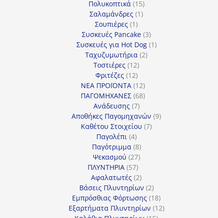
προϊόν
15
Πολυκοπτικά
15
1
προϊόντα
Σαλαμάνδρες
1
1
προϊόν
Σουπιέρες
1
προϊόν
3
Συσκευές Pancake
3
προϊόντα
1
Συσκευές για Hot Dog
1
2
προϊόν
Ταχυζυμωτήρια
2
12
προϊόντα
Τοστιέρες
12
12
προϊόντα
Φριτέζες
12
προϊόντα
12
ΝΕΑ ΠΡΟΪΟΝΤΑ
12
προϊόντα
68
ΠΑΓΟΜΗΧΑΝΕΣ
68
7
προϊόντα
Ανάδευσης
7
προϊόντα
9
Αποθήκες Παγομηχανών
9
7
προϊόντα
Καθέτου Στοιχείου
7
4
προϊόντα
Παγολέπι
4
προϊόντα
8
Παγότριμμα
8
27
προϊόντα
Ψεκασμού
27
57
προϊόντα
ΠΛΥΝΤΗΡΙΑ
57
προϊόντα
2
Αφαλατωτές
2
προϊόντα
2
Βάσεις Πλυντηρίων
2
προϊόντα
18
Εμπρόσθιας Φόρτωσης
18
προϊόντα
12
Εξαρτήματα Πλυντηρίων
12
15
προϊόντα