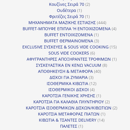
προϊόντα
2
Κουζίνες Σειρά 70
2
1
προϊόντα
Ουδέτερα
1
προϊόν
1
Φριτέζες Σειρά 70
1
προϊόν
444
ΜΗΧΑΝΗΜΑΤΑ ΜΑΖΙΚΗΣ ΕΣΤΙΑΣΗΣ
444
προϊόντα
4
BUFFET-ΜΠΟΥΦΕ ΕΠΙΠΛΑ 'Η ΕΝΤΟΙΧΙΖΟΜΕΝΑ
4
1
προϊόν
BUFFET ΕΝΤΟΙΧΙΖΟΜΕΝΑ
1
προϊόν
3
BUFFET ΘΕΡΜΑΙΝΟΜΕΝΑ
3
προϊόντα
15
EXCLUSIVE ΣΥΣΚΕΥΕΣ & SOUS VIDE COOKING
15
6
προϊόν
SOUS VIDE COOKERS
6
προϊόντα
1
ΑΦΥΓΡΑΝΤΗΡΕΣ ΑΠΟΞΗΡΑΝΤΕΣ ΤΡΟΦΙΜΩΝ
1
8
προϊόν
ΣΥΣΚΕΥΑΣΤΙΚΑ ΕΝ ΚΕΝΩ VACUUM
8
40
προϊόντα
ΑΠΟΘΗΚΕΥΣΗ & ΜΕΤΑΦΟΡΑ
40
3
προϊόντα
ΔΙΣΚΟΙ ΓΙΑ ΖΥΜΑΡΙΑ
3
προϊόντα
12
ΙΣΟΘΕΡΜΙΚΑ ΚΙΒΩΤΙΑ
12
4
προϊόντα
ΙΣΟΘΕΡΜΙΚΟΙ ΔΙΣΚΟΙ
4
προϊόντα
1
ΚΑΡΟΤΣΙΑ ΓΕΝΙΚΗΣ ΧΡΗΣΗΣ
1
προϊόν
2
ΚΑΡΟΤΣΙΑ ΓΙΑ ΚΑΛΑΘΙΑ ΠΛΥΝΤΗΡΙΟΥ
2
προϊόντα
2
ΚΑΡΟΤΣΙΑ ΙΣΟΘΕΡΜΙΚΩΝ ΔΙΣΚΩΝ/ΚΙΒΩΤΙΩΝ
2
1
προϊόν
ΚΑΡΟΤΣΙΑ ΜΕΤΑΦΟΡΑΣ ΠΙΑΤΩΝ
1
14
προϊόν
ΚΙΒΩΤΙΑ & ΤΣΑΝΤΕΣ DELIVERY
14
1
προϊόντα
ΠΑΛΕΤΕΣ
1