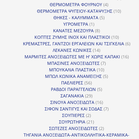
4
προϊόντ
ΘΕΡΜΟΜΕΤΡΑ ΦΟΥΡΝΟΥ
4
προϊόντα
10
ΘΕΡΜΟΜΕΤΡΑ ΨΥΓΕΙΟΥ-ΚΑΤΑΨΥΞΗΣ
10
5
προϊόντα
ΘΗΚΕΣ - ΚΑΛΥΜΜΑΤΑ
5
1
προϊόντα
ΥΓΡΟΜΕΤΡΑ
1
προϊόν
8
ΚΑΝΑΤΕΣ ΜΕΖΟΥΡΑ
8
προϊόντα
10
ΚΟΠΤΕΣ ΖΥΜΗΣ INOX ΚΑΙ ΠΛΑΣΤΙΚΟΙ
10
προϊόντα
6
ΚΡΕΜΑΣΤΡΕΣ, ΓΑΝΤΖΟΙ ΕΡΓΑΛΕΙΩΝ ΚΑΙ ΤΣΙΓΚΕΛΙΑ
6
14
προϊ
ΛΕΚΑΝΕΣ ΚΩΝΙΚΕΣ
14
προϊόντα
16
ΜΑΡΜΙΤΕΣ ΑΝΟΞΕΙΔΩΤΕΣ ΜΕ Η' ΧΩΡΙΣ ΚΑΠΑΚΙ
16
7
προϊ
ΜΠΑΣΙΝΕΣ ΑΝΟΞΕΙΔΩΤΕΣ
7
10
προϊόντα
ΜΠΟΥΚΑΛΙΑ ΠΛΑΣΤΙΚΑ
10
προϊόντα
5
ΜΠΩΛ ΚΩΝΙΚΑ ΑΝΑΜΕΙΞΗΣ
5
56
προϊόντα
ΠΑΕΛΙΕΡΕΣ
56
προϊόντα
5
ΡΑΒΔΟΙ ΠΑΡΑΓΓΕΛΙΩΝ
5
29
προϊόντα
ΣΑΓΑΝΑΚΙΑ
29
προϊόντα
16
ΣΙΝΟΥΑ ΑΝΟΞΕΙΔΩΤΑ
16
προϊόντα
7
ΣΙΦΟΝ ΣΑΝΤΙΓΥΣ ΚΑΙ ΣΟΔΑΣ
7
2
προϊόντα
ΣΟΥΠΙΕΡΕΣ
2
προϊόντα
21
ΣΟΥΡΩΤΗΡΙΑ
21
προϊόντα
2
ΣΩΤΕΖΕΣ ΑΝΟΞΕΙΔΩΤΕΣ
2
προϊόντα
ΤΗΓΑΝΙΑ ΑΝΟΞΕΙΔΩΤΑ-ΑΝΤΙΚΟΛΛΗΤΙΚΑ-ΚΕΡΑΜΙΚΑ-