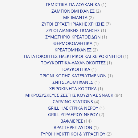
1
προϊόντα
ΓΕΜΙΣΤΙΚΑ ΓΙΑ ΛΟΥΚΑΝΙΚΑ
1
2
προϊόν
ΖΑΜΠΟΝΟΜΗΧΑΝΕΣ
2
2
προϊόντα
ΜΕ ΙΜΑΝΤΑ
2
προϊόντα
7
ΖΥΓΟΙ ΕΡΓΑΣΤΗΡΙΑΚΗΣ ΧΡΗΣΗΣ
7
1
προϊόντα
ΖΥΓΟΙ ΛΙΑΝΙΚΗΣ ΠΩΛΗΣΗΣ
1
προϊόν
1
ΖΥΜΩΤΗΡΙΟ ΚΡΕΑΤΟΕΙΔΩΝ
1
1
προϊόν
ΘΕΡΜΟΚΟΛΛΗΤΙΚΆ
1
2
προϊόν
ΚΡΕΑΤΟΜΗΧΑΝΕΣ
2
προϊόντα
1
ΠΑΤΑΤΟΚΟΠΤΕΣ ΗΛΕΚΤΡΙΚΟΙ ΚΑΙ ΧΕΙΡΟΚΙΝΗΤΟΙ
1
1
προϊ
ΠΟΛΥΚΟΠΤΙΚΑ-ΛΑΧΑΝΟΚΟΠΤΕΣ
1
1
προϊόν
ΠΟΛΥΚΟΠΤΙΚΑ
1
προϊόν
1
ΠΡΙΟΝΙ ΚΟΠΗΣ ΚΑΤΕΨΥΓΜΕΝΩΝ
1
1
προϊόν
ΣΝΙΤΣΕΛΟΜΗΧΑΝΕΣ
1
προϊόν
1
ΧΕΙΡΟΚΙΝΗΤΑ ΚΟΠΤΙΚΑ
1
προϊόν
84
ΜΙΚΡΟΣΥΣΚΕΥΕΣ ΖΕΣΤΗΣ ΚΟΥΖΙΝΑΣ SNACK
84
4
προϊόντ
CARVING STATIONS
4
προϊόντα
1
GRILL ΗΛΕΚΤΡΙΚΑ ΝΕΡΟΥ
1
2
προϊόν
GRILL ΥΓΡΑΕΡΙΟΥ ΝΕΡΟΥ
2
14
προϊόντα
ΒΑΦΛΙΕΡΕΣ
14
προϊόντα
1
ΒΡΑΣΤΗΡΕΣ ΑΥΓΩΝ
1
προϊόν
2
ΓΥΡΟΙ ΗΛΕΚΤΡΙΚΟΙ & ΥΓΡΑΕΡΙΟΥ
2