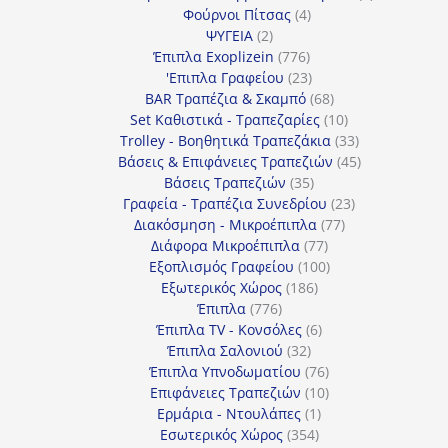
4
προϊόντα
Φούρνοι Πίτσας
4
2
προϊόντα
ΨΥΓΕΙΑ
2
προϊόντα
776
Έπιπλα Exoplizein
776
προϊόντα
23
'Επιπλα Γραφείου
23
προϊόντα
68
BAR Τραπέζια & Σκαμπό
68
προϊόντα
10
Set Καθιστικά - Τραπεζαρίες
10
προϊόντα
33
Trolley - Βοηθητικά Τραπεζάκια
33
προϊόντα
45
Βάσεις & Επιφάνειες Τραπεζιών
45
35
προϊόντα
Βάσεις Τραπεζιών
35
προϊόντα
23
Γραφεία - Τραπέζια Συνεδρίου
23
77
προϊόντα
Διακόσμηση - Μικροέπιπλα
77
77
προϊόντα
Διάφορα Μικροέπιπλα
77
προϊόντα
100
Εξοπλισμός Γραφείου
100
186
προϊόντα
Εξωτερικός Χώρος
186
776
προϊόντα
Έπιπλα
776
προϊόντα
6
Έπιπλα TV - Κονσόλες
6
32
προϊόντα
Έπιπλα Σαλονιού
32
προϊόντα
76
Έπιπλα Υπνοδωματίου
76
10
προϊόντα
Επιφάνειες Τραπεζιών
10
1
προϊόντα
Ερμάρια - Ντουλάπες
1
354
προϊόν
Εσωτερικός Χώρος
354