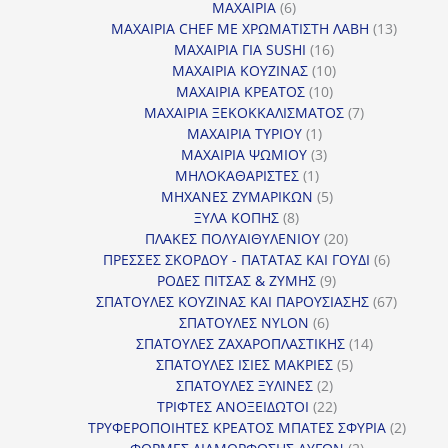
προϊόντα
6
ΜΑΧΑΙΡΙΑ
6
προϊόντα
13
ΜΑΧΑΙΡΙΑ CHEF ΜΕ ΧΡΩΜΑΤΙΣΤΗ ΛΑΒΗ
13
16
προϊόντ
ΜΑΧΑΙΡΙΑ ΓΙΑ SUSHI
16
προϊόντα
10
ΜΑΧΑΙΡΙΑ ΚΟΥΖΙΝΑΣ
10
10
προϊόντα
ΜΑΧΑΙΡΙΑ ΚΡΕΑΤΟΣ
10
προϊόντα
7
ΜΑΧΑΙΡΙΑ ΞΕΚΟΚΚΑΛΙΣΜΑΤΟΣ
7
1
προϊόντα
ΜΑΧΑΙΡΙΑ ΤΥΡΙΟΥ
1
προϊόν
3
ΜΑΧΑΙΡΙΑ ΨΩΜΙΟΥ
3
1
προϊόντα
ΜΗΛΟΚΑΘΑΡΙΣΤΕΣ
1
προϊόν
5
ΜΗΧΑΝΕΣ ΖΥΜΑΡΙΚΩΝ
5
8
προϊόντα
ΞΥΛΑ ΚΟΠΗΣ
8
προϊόντα
20
ΠΛΑΚΕΣ ΠΟΛΥΑΙΘΥΛΕΝΙΟΥ
20
προϊόντα
6
ΠΡΕΣΣΕΣ ΣΚΟΡΔΟΥ - ΠΑΤΑΤΑΣ ΚΑΙ ΓΟΥΔΙ
6
9
προϊόντα
ΡΟΔΕΣ ΠΙΤΣΑΣ & ΖΥΜΗΣ
9
προϊόντα
67
ΣΠΑΤΟΥΛΕΣ ΚΟΥΖΙΝΑΣ ΚΑΙ ΠΑΡΟΥΣΙΑΣΗΣ
67
6
προϊόντ
ΣΠΑΤΟΥΛΕΣ NYLON
6
προϊόντα
14
ΣΠΑΤΟΥΛΕΣ ΖΑΧΑΡΟΠΛΑΣΤΙΚΗΣ
14
5
προϊόντα
ΣΠΑΤΟΥΛΕΣ ΙΣΙΕΣ ΜΑΚΡΙΕΣ
5
2
προϊόντα
ΣΠΑΤΟΥΛΕΣ ΞΥΛΙΝΕΣ
2
προϊόντα
22
ΤΡΙΦΤΕΣ ΑΝΟΞΕΙΔΩΤΟΙ
22
προϊόντα
2
ΤΡΥΦΕΡΟΠΟΙΗΤΕΣ ΚΡΕΑΤΟΣ ΜΠΑΤΕΣ ΣΦΥΡΙΑ
2
2
προϊόν