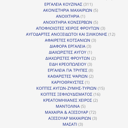
311
προϊόντ
ΕΡΓΑΛΕΙΑ ΚΟΥΖΙΝΑΣ
311
προϊόντα
5
ΑΚΟΝΙΣΤΗΡΙΑ ΜΑΧΑΙΡΙΩΝ
5
1
προϊόντα
ΑΝΟΙΧΤΗΡΙΑ
1
προϊόν
5
ΑΝΟΙΧΤΗΡΙΑ ΚΟΝΣΕΡΒΩΝ
5
προϊόντα
3
ΑΠΟΦΛΟΙΩΤΕΣ ΧΕΙΡΟΣ ΦΡΟΥΤΩΝ
3
προϊόντα
12
ΑΥΓΟΔΑΡΤΕΣ ΑΝΟΞΕΙΔΩΤΟΙ ΚΑΙ ΣΙΛΙΚΟΝΗΣ
12
3
προϊόν
ΑΦΑΙΡΕΤΕΣ ΚΟΤΣΑΝΙΩΝ
3
3
προϊόντα
ΔΙΑΦΟΡΑ ΕΡΓΑΛΕΙΑ
3
προϊόντα
1
ΔΙΑΧΩΡΙΣΤΕΣ ΑΥΓΟΥ
1
προϊόν
2
ΔΙΑΧΩΡΙΣΤΕΣ ΦΡΟΥΤΩΝ
2
3
προϊόντα
ΕΙΔΗ ΚΡΕΟΠΩΛΕΙΟΥ
3
προϊόντα
8
ΕΡΓΑΛΕΙΑ ΓΙΑ ΤΡΥΠΕΣ
8
προϊόντα
2
ΚΑΘΑΡΙΣΤΕΣ ΨΑΡΙΩΝ
2
1
προϊόντα
ΚΑΡΥΟΘΡΑΥΣΤΕΣ
1
προϊόν
15
ΚΟΠΤΕΣ ΑΥΓΩΝ-ΖΥΜΗΣ-ΤΥΡΙΩΝ
15
16
προϊόντα
ΚΟΠΤΕΣ ΞΕΦΛΟΥΔΙΣΜΑΤΟΣ
16
2
προϊόντα
ΚΡΕΑΤΟΜΗΧΑΝΕΣ ΧΕΙΡΟΣ
2
5
προϊόντα
ΜΑΝΤΟΛΙΝΑ
5
προϊόντα
72
ΜΑΧΑΙΡΙΑ & ΑΞΕΣΟΥΑΡ
72
προϊόντα
3
ΑΞΕΣΟΥΑΡ ΜΑΧΑΙΡΙΩΝ
3
3
προϊόντα
ΜΑΣΑΤΙ
3