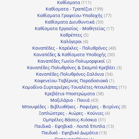
111
προϊόντα
Καθίσματα
111
προϊόντα
199
Καθίσματα - Τραπέζια
199
προϊόντα
77
Καθίσματα Γραφείου-Υποδοχής
77
30
προϊόντα
Καθίσματα Διευθυντικά
30
προϊόντα
17
Καθίσματα Εργασίας - Μαθητείας
17
5
προϊόντα
Καθρέπτες
5
4
προϊόντα
Καλόγεροι
4
προϊόντα
48
Καναπέδες - Καρέκλες - Πολυθρόνες
48
30
προϊόντα
Καναπέδες & Καθίσματα Υποδοχής
30
2
προϊόντα
Καναπέδες Γωνία-Πολυμορφικοί
2
προϊόντα
3
Καναπέδες-Πολυθρόνες & Σκαμπό Κρεβάτι
3
34
προϊόντ
Καναπέδες-Πολυθρόνες-Σαλόνια
34
προϊόντα
1
Καφενείου-Ταβέρνας Παραδοσιακά
1
προϊόν
11
Κομοδίνα-Συρταριέρες-Τουαλέτες-Ντουλάπες
11
38
προϊόν
Κρεβάτια-Υποστρώματα
38
43
προϊόντα
Μαξιλάρια - Πανιά
43
προϊόντα
8
Μπουφέδες - Βιβλιοθήκες - Ραφιέρες - Βιτρίνες
8
4
προϊό
Ξαπλώστρες - Αιώρες - Κούνιες
4
31
προϊόντα
Ομπρέλες-Βάσεις-Κιόσκια
31
προϊόντα
13
Παιδικά - Εφηβικά - Λοιπά Έπιπλα
13
13
προϊόντα
Παιδικό - Εφηβικό Δωμάτιο
13
1
προϊόντα