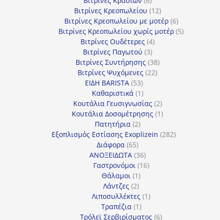
Βιτρίνες Κρασιών
6
προϊόντα
12
Βιτρίνες Κρεοπωλείου
12
προϊόντα
6
Βιτρίνες Κρεοπωλείου με μοτέρ
6
προϊόντα
5
Βιτρίνες Κρεοπωλείου χωρίς μοτέρ
5
4
προϊόντα
Βιτρίνες Ουδέτερες
4
3
προϊόντα
Βιτρίνες Παγωτού
3
προϊόντα
38
Βιτρίνες Συντήρησης
38
22
προϊόντα
Βιτρίνες Ψυχόμενες
22
53
προϊόντα
ΕΙΔΗ BARISTA
53
προϊόντα
1
Καθαριστικά
1
προϊόν
2
Κουτάλια Γευσιγνωσίας
2
προϊόντα
1
Κουτάλια Δοσομέτρησης
1
2
προϊόν
Πατητήρια
2
προϊόντα
282
Εξοπλισμός Εστίασης Exoplizein
282
65
προϊόντα
Διάφορα
65
προϊόντα
36
ΑΝΟΞΕΙΔΩΤΑ
36
προϊόντα
16
Γαστρονόμοι
16
1
προϊόντα
Θάλαμοι
1
2
προϊόν
Λάντζες
2
προϊόντα
1
Λιποσυλλέκτες
1
1
προϊόν
Τραπέζια
1
προϊόν
6
Τρόλεϊ Σερβιρίσματος
6