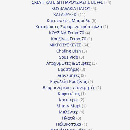
προϊόν
4
ΣΚΕΥΗ ΚΑΙ ΕΙΔΗ ΠΑΡΟΥΣΙΑΣΗΣ BUFFET
4
4
προϊόντα
ΚΟΥΒΑΔΑΚΙΑ ΠΑΓΟΥ
4
11
προϊόντα
ΚΑΤΑΨΥΞΕΙΣ
11
προϊόντα
6
Καταψύκτες Μπαούλα
6
προϊόντα
1
Καταψύκτες Συρόμενα κρύσταλλα
1
4
προϊόν
ΚΟΥΖΙΝΑ Σειρά 70
4
προϊόντα
1
Κουζίνες Σειρά 70
1
64
προϊόν
ΜΙΚΡΟΣΥΣΚΕΥΕΣ
64
3
προϊόντα
Chafing Dish
3
3
προϊόντα
Sous Vide
3
προϊόντα
3
Αποχυμωτές & Στίφτες
3
3
προϊόντα
Βραστήρες
3
προϊόντα
2
Διανεμητές
2
προϊόντα
2
Εργαλεία Κουζίνας
2
προϊόντα
1
Θερμαινόμενοι διανεμητές
1
1
προϊόν
Καφετιέρες
1
2
προϊόν
Κρεπιέρες
2
προϊόντα
1
Μπαιν Μαρί
1
4
προϊόν
Μπλέντερ
4
3
προϊόντα
Πλατώ
3
προϊόντα
1
Πολυκοπτικά
1
προϊόν
1