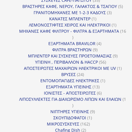
ΣΥΣΚΕΥΕΣ CAFE-ΠΑΓΩΤΟΥ
35
προϊόντα
5
ΒΡΑΣΤΗΡΕΣ ΚΑΦΕ, ΝΕΡΟΥ, ΓΑΛΑΚΤΟΣ & ΤΣΑΓΙΟΥ
5
3
προϊ
ΓΡΑΝΙΤΟΜΗΧΑΝΕΣ ΜΕ 1-2-3 ΚΑΔΟΥΣ
3
1
προϊόντα
ΚΑΝΑΤΕΣ ΜΠΛΕΝΤΕΡ
1
προϊόν
1
ΛΕΜΟΝΟΣΤΙΦΤΕΣ ΧΕΙΡΟΣ ΚΑΙ ΗΛΕΚΤΡΙΚΟΙ
1
προϊόν
ΜΗΧΑΝΕΣ ΚΑΦΕ ΦΙΛΤΡΟΥ - ΦΙΛΤΡΑ & ΕΞΑΡΤΗΜΑΤΑ
16
16
προϊόντα
4
ΕΞΑΡΤΗΜΑΤΑ BRAVILOR
4
9
προϊόντα
ΦΙΛΤΡΑ ΒΡΑΣΤΗΡΩΝ
9
προϊόντα
9
ΜΠΛΕΝΤΕΡ ΚΑΙ ΣΥΣΚΕΥΕΣ ΠΡΟΕΤΟΙΜΑΣΙΑΣ
9
56
προϊόντ
ΥΓΙΕΙΝΗ , ΠΕΡΙΒΑΛΛΟΝ & HACCP
56
προϊόντα
1
ΑΠΟΣΤΕΙΡΩΤΕΣ ΜΑΧΑΙΡΙΩΝ ΗΛΕΚΤΡΙΚΟΙ ΜΕ UV
1
24
προϊό
ΒΡΥΣΕΣ
24
προϊόντα
1
ΕΝΤΟΜΟΠΑΓΙΔΕΣ ΗΛΕΚΤΡΙΚΕΣ
1
13
προϊόν
ΕΞΑΡΤΗΜΑΤΑ ΥΓΙΕΙΝΗΣ
13
προϊόντα
6
ΙΟΝΙΣΤΕΣ - ΑΠΟΣΤΕΙΡΩΤΕΣ
6
προϊόντα
ΛΙΠΟΣΥΛΛΕΚΤΕΣ ΓΙΑ ΔΙΑΧΩΡΙΣΜΟ ΛΙΠΩΝ ΚΑΙ ΕΛΑΙΩΝ
1
1
προϊόν
9
ΝΙΠΤΗΡΕΣ ΥΓΙΕΙΝΗΣ
9
1
προϊόντα
ΣΚΟΥΠΙΔΟΦΑΓΟΙ
1
162
προϊόν
ΜΙΚΡΟΣΥΣΚΕΥΕΣ
162
2
προϊόντα
Chafing Dish
2