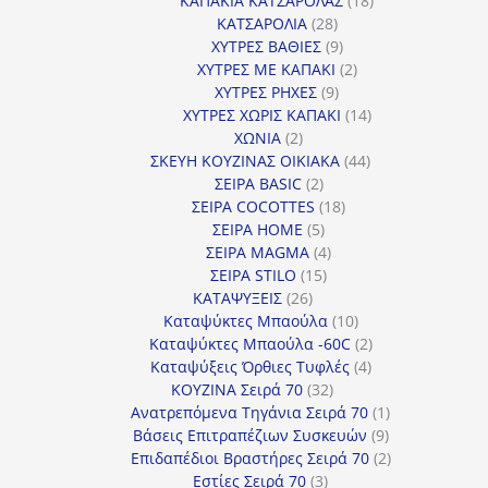
ΚΑΠΑΚΙΑ ΚΑΤΣΑΡΟΛΑΣ
18
28
προϊόντα
ΚΑΤΣΑΡΟΛΙΑ
28
προϊόντα
9
ΧΥΤΡΕΣ ΒΑΘΙΕΣ
9
προϊόντα
2
ΧΥΤΡΕΣ ΜΕ ΚΑΠΑΚΙ
2
9
προϊόντα
ΧΥΤΡΕΣ ΡΗΧΕΣ
9
προϊόντα
14
ΧΥΤΡΕΣ ΧΩΡΙΣ ΚΑΠΑΚΙ
14
2
προϊόντα
ΧΩΝΙΑ
2
προϊόντα
44
ΣΚΕΥΗ ΚΟΥΖΙΝΑΣ ΟΙΚΙΑΚΑ
44
2
προϊόντα
ΣΕΙΡΑ BASIC
2
προϊόντα
18
ΣΕΙΡΑ COCOTTES
18
5
προϊόντα
ΣΕΙΡΑ HOME
5
προϊόντα
4
ΣΕΙΡΑ MAGMA
4
15
προϊόντα
ΣΕΙΡΑ STILO
15
26
προϊόντα
ΚΑΤΑΨΥΞΕΙΣ
26
προϊόντα
10
Καταψύκτες Μπαούλα
10
προϊόντα
2
Καταψύκτες Μπαούλα -60C
2
4
προϊόντα
Καταψύξεις Όρθιες Τυφλές
4
32
προϊόντα
ΚΟΥΖΙΝΑ Σειρά 70
32
προϊόντα
1
Ανατρεπόμενα Τηγάνια Σειρά 70
1
9
προϊόν
Βάσεις Επιτραπέζιων Συσκευών
9
προϊόντα
2
Επιδαπέδιοι Βραστήρες Σειρά 70
2
3
προϊόντα
Εστίες Σειρά 70
3