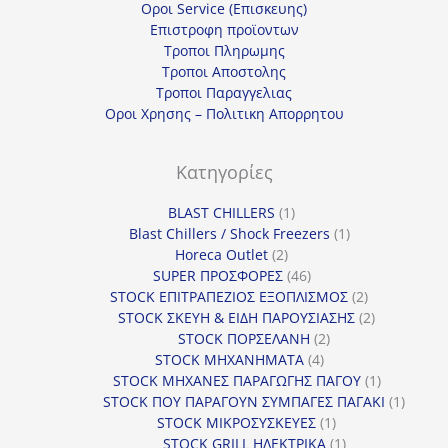
Οροι Service (Επισκευης)
Επιστροφη προϊοντων
Τροποι Πληρωμης
Τροποι Αποστολης
Τροποι Παραγγελιας
Οροι Χρησης – Πολιτικη Απορρητου
Κατηγορίες
1
BLAST CHILLERS
1
προϊόν
1
Blast Chillers / Shock Freezers
1
2
προϊόν
Horeca Outlet
2
προϊόντα
46
SUPER ΠΡΟΣΦΟΡΕΣ
46
προϊόντα
2
STOCK ΕΠΙΤΡΑΠΕΖΙΟΣ ΕΞΟΠΛΙΣΜΟΣ
2
προϊόντα
2
STOCK ΣΚΕΥΗ & ΕΙΔΗ ΠΑΡΟΥΣΙΑΣΗΣ
2
2
προϊόντα
STOCK ΠΟΡΣΕΛΑΝΗ
2
4
προϊόντα
STOCK ΜΗΧΑΝΗΜΑΤΑ
4
προϊόντα
1
STOCK ΜΗΧΑΝΕΣ ΠΑΡΑΓΩΓΗΣ ΠΑΓΟΥ
1
προϊόν
1
STOCK ΠΟΥ ΠΑΡΑΓΟΥΝ ΣΥΜΠΑΓΕΣ ΠΑΓΑΚΙ
1
1
προϊόν
STOCK ΜΙΚΡΟΣΥΣΚΕΥΕΣ
1
προϊόν
1
STOCK GRILL ΗΛΕΚΤΡΙΚΑ
1