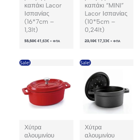
καπάκι Lacor
καπάκι “MINI”
Ισπανίας
Lacor Ισπανίας
(16*7cm –
(10*5cm –
1,3lt)
0,24lt)
Original
Η
Original
Η
55,50
€
41,63
€
23,10
€
17,33
€
+ ΦΠΑ
+ ΦΠΑ
price
τρέχουσα
price
τρέχουσα
was:
τιμή
was:
τιμή
55,50€.
είναι:
23,10€.
είναι:
41,63€.
17,33€.
Sale!
Sale!
Χύτρα
Χύτρα
αλουμινίου
αλουμινίου