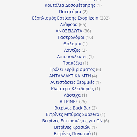
προϊόντα
1
Κουτάλια Δοσομέτρησης
1
2
προϊόν
Πατητήρια
2
προϊόντα
282
Εξοπλισμός Εστίασης Exoplizein
282
65
προϊόντα
Διάφορα
65
προϊόντα
36
ΑΝΟΞΕΙΔΩΤΑ
36
προϊόντα
16
Γαστρονόμοι
16
1
προϊόντα
Θάλαμοι
1
2
προϊόν
Λάντζες
2
προϊόντα
1
Λιποσυλλέκτες
1
1
προϊόν
Τραπέζια
1
προϊόν
6
Τρόλεϊ Σερβιρίσματος
6
4
προϊόντα
ΑΝΤΑΛΛΑΚΤΙΚΑ MTH
4
προϊόντα
1
Αντιστάσεις θερμικές
1
1
προϊόν
Κλείστρα-Κλειδαριές
1
1
προϊόν
Λάστιχα
1
25
προϊόν
ΒΙΤΡΙΝΕΣ
25
προϊόντα
2
Βιτρίνες Back Bar
2
προϊόντα
1
Βιτρίνες Mπύρας Subzero
1
προϊόν
6
Βιτρίνες Επιτραπέζιες για GN
6
1
προϊόντα
Βιτρίνες Κρασιών
1
προϊόν
1
Βιτρίνες Παγωτού
1