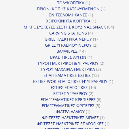
1
προϊόν
ΠΟΛΥΚΟΠΤΙΚΑ
1
προϊόν
1
ΠΡΙΟΝΙ ΚΟΠΗΣ ΚΑΤΕΨΥΓΜΕΝΩΝ
1
1
προϊόν
ΣΝΙΤΣΕΛΟΜΗΧΑΝΕΣ
1
προϊόν
1
ΧΕΙΡΟΚΙΝΗΤΑ ΚΟΠΤΙΚΑ
1
προϊόν
84
ΜΙΚΡΟΣΥΣΚΕΥΕΣ ΖΕΣΤΗΣ ΚΟΥΖΙΝΑΣ SNACK
84
4
προϊόντ
CARVING STATIONS
4
προϊόντα
1
GRILL ΗΛΕΚΤΡΙΚΑ ΝΕΡΟΥ
1
2
προϊόν
GRILL ΥΓΡΑΕΡΙΟΥ ΝΕΡΟΥ
2
14
προϊόντα
ΒΑΦΛΙΕΡΕΣ
14
προϊόντα
1
ΒΡΑΣΤΗΡΕΣ ΑΥΓΩΝ
1
προϊόν
2
ΓΥΡΟΙ ΗΛΕΚΤΡΙΚΟΙ & ΥΓΡΑΕΡΙΟΥ
2
2
προϊόντα
ΓΥΡΟΥ ΜΑΧΑΙΡΙΑ ΗΛΕΚΤΡΙΚΑ
2
13
προϊόντα
ΕΠΑΓΓΕΛΜΑΤΙΚΕΣ ΕΣΤΙΕΣ
13
προϊόντα
1
ΕΣΤΙΕΣ WOK ΕΠΑΓΩΓΙΚΕΣ Η' ΥΓΡΑΕΡΙΟΥ
1
10
προϊόν
ΕΣΤΙΕΣ ΕΠΑΓΩΓΙΚΕΣ
10
2
προϊόντα
ΕΣΤΙΕΣ ΥΓΡΑΕΡΙΟΥ
2
προϊόντα
6
ΕΠΑΓΓΕΛΜΑΤΙΚΕΣ ΚΡΕΠΙΕΡΕΣ
6
5
προϊόντα
ΕΠΑΓΓΕΛΜΑΤΙΚΕΣ ΦΡΙΤΕΖΕΣ
5
1
προϊόντα
ΦΙΛΤΡΑ ΛΑΔΙΟΥ
1
προϊόν
1
ΦΡΙΤΕΖΕΣ ΗΛΕΚΤΡΙΚΕΣ ΔΙΠΛΕΣ
1
προϊόν
1
ΦΡΙΤΕΖΕΣ ΗΛΕΚΤΡΙΚΕΣ ΕΠΑΓΩΓΙΚΕΣ
1