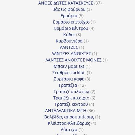
προϊόντα
37
ΑΝΟΞΕΙΔΩΤΕΣ ΚΑΤΑΣΚΕΥΕΣ
37
3
προϊόντα
Βάσεις φούρνου
3
5
προϊόντα
Ερμάρια
5
προϊόντα
1
Ερμάριο επιτοίχιο
1
4
προϊόν
Ερμάριο κέντρου
4
3
προϊόντα
Κάδοι
3
προϊόντα
1
Καρβουνιέρα
1
1
προϊόν
ΛΑΝΤΖΕΣ
1
προϊόν
1
ΛΑΝΤΖΕΣ ΑΝΟΙΧΤΕΣ
1
προϊόν
1
ΛΑΝΤΖΕΣ ΑΝΟΙΧΤΕΣ ΜΟΝΕΣ
1
1
προϊόν
Μπαιν μαρι s/s
1
προϊόν
1
Σταθμός cocktail
1
3
προϊόν
Συρτάρια καφέ
3
12
προϊόντα
Τραπέζια
12
προϊόντα
2
Τραπέζι απλύτων
2
προϊόντα
6
Τραπέζι επιτοίχιο
6
4
προϊόντα
Τραπέζι κέντρου
4
προϊόντα
36
ΑΝΤΑΛΛΑΚΤΙΚΑ MTH
36
προϊόντα
1
Βαλβίδες αποσυμπίεσης
1
4
προϊόν
Κλείστρα-Κλειδαριές
4
1
προϊόντα
Λάστιχα
1