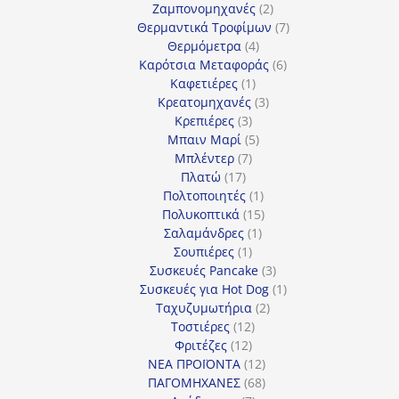
προϊόντα
2
Ζαμπονομηχανές
2
προϊόντα
7
Θερμαντικά Τροφίμων
7
4
προϊόντα
Θερμόμετρα
4
προϊόντα
6
Καρότσια Μεταφοράς
6
1
προϊόντα
Καφετιέρες
1
προϊόν
3
Κρεατομηχανές
3
3
προϊόντα
Κρεπιέρες
3
προϊόντα
5
Μπαιν Μαρί
5
7
προϊόντα
Μπλέντερ
7
17
προϊόντα
Πλατώ
17
προϊόντα
1
Πολτοποιητές
1
προϊόν
15
Πολυκοπτικά
15
1
προϊόντα
Σαλαμάνδρες
1
1
προϊόν
Σουπιέρες
1
προϊόν
3
Συσκευές Pancake
3
προϊόντα
1
Συσκευές για Hot Dog
1
2
προϊόν
Ταχυζυμωτήρια
2
12
προϊόντα
Τοστιέρες
12
12
προϊόντα
Φριτέζες
12
προϊόντα
12
ΝΕΑ ΠΡΟΪΟΝΤΑ
12
προϊόντα
68
ΠΑΓΟΜΗΧΑΝΕΣ
68