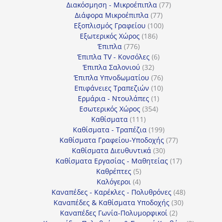
77
προϊόντα
Διακόσμηση - Μικροέπιπλα
77
77
προϊόντα
Διάφορα Μικροέπιπλα
77
προϊόντα
100
Εξοπλισμός Γραφείου
100
186
προϊόντα
Εξωτερικός Χώρος
186
776
προϊόντα
Έπιπλα
776
προϊόντα
6
Έπιπλα TV - Κονσόλες
6
32
προϊόντα
Έπιπλα Σαλονιού
32
προϊόντα
76
Έπιπλα Υπνοδωματίου
76
10
προϊόντα
Επιφάνειες Τραπεζιών
10
1
προϊόντα
Ερμάρια - Ντουλάπες
1
354
προϊόν
Εσωτερικός Χώρος
354
111
προϊόντα
Καθίσματα
111
προϊόντα
199
Καθίσματα - Τραπέζια
199
προϊόντα
77
Καθίσματα Γραφείου-Υποδοχής
77
30
προϊόντα
Καθίσματα Διευθυντικά
30
προϊόντα
17
Καθίσματα Εργασίας - Μαθητείας
17
5
προϊόντα
Καθρέπτες
5
4
προϊόντα
Καλόγεροι
4
προϊόντα
48
Καναπέδες - Καρέκλες - Πολυθρόνες
48
30
προϊόντα
Καναπέδες & Καθίσματα Υποδοχής
30
2
προϊόντα
Καναπέδες Γωνία-Πολυμορφικοί
2