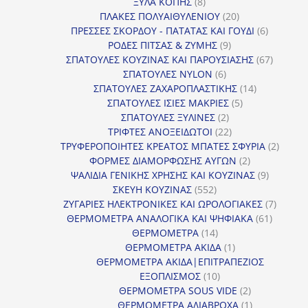
8
προϊόντα
ΞΥΛΑ ΚΟΠΗΣ
8
προϊόντα
20
ΠΛΑΚΕΣ ΠΟΛΥΑΙΘΥΛΕΝΙΟΥ
20
προϊόντα
6
ΠΡΕΣΣΕΣ ΣΚΟΡΔΟΥ - ΠΑΤΑΤΑΣ ΚΑΙ ΓΟΥΔΙ
6
9
προϊόντα
ΡΟΔΕΣ ΠΙΤΣΑΣ & ΖΥΜΗΣ
9
προϊόντα
67
ΣΠΑΤΟΥΛΕΣ ΚΟΥΖΙΝΑΣ ΚΑΙ ΠΑΡΟΥΣΙΑΣΗΣ
67
6
προϊόντ
ΣΠΑΤΟΥΛΕΣ NYLON
6
προϊόντα
14
ΣΠΑΤΟΥΛΕΣ ΖΑΧΑΡΟΠΛΑΣΤΙΚΗΣ
14
5
προϊόντα
ΣΠΑΤΟΥΛΕΣ ΙΣΙΕΣ ΜΑΚΡΙΕΣ
5
2
προϊόντα
ΣΠΑΤΟΥΛΕΣ ΞΥΛΙΝΕΣ
2
προϊόντα
22
ΤΡΙΦΤΕΣ ΑΝΟΞΕΙΔΩΤΟΙ
22
προϊόντα
2
ΤΡΥΦΕΡΟΠΟΙΗΤΕΣ ΚΡΕΑΤΟΣ ΜΠΑΤΕΣ ΣΦΥΡΙΑ
2
2
προϊόν
ΦΟΡΜΕΣ ΔΙΑΜΟΡΦΩΣΗΣ ΑΥΓΩΝ
2
προϊόντα
9
ΨΑΛΙΔΙΑ ΓΕΝΙΚΗΣ ΧΡΗΣΗΣ ΚΑΙ ΚΟΥΖΙΝΑΣ
9
552
προϊόντα
ΣΚΕΥΗ ΚΟΥΖΙΝΑΣ
552
προϊόντα
7
ΖΥΓΑΡΙΕΣ ΗΛΕΚΤΡΟΝΙΚΕΣ ΚΑΙ ΩΡΟΛΟΓΙΑΚΕΣ
7
61
προϊόν
ΘΕΡΜΟΜΕΤΡΑ ΑΝΑΛΟΓΙΚΑ ΚΑΙ ΨΗΦΙΑΚΑ
61
14
προϊόντ
ΘΕΡΜΟΜΕΤΡΑ
14
προϊόντα
1
ΘΕΡΜΟΜΕΤΡΑ ΑΚΙΔΑ
1
προϊόν
ΘΕΡΜΟΜΕΤΡΑ ΑΚΙΔΑ|ΕΠΙΤΡΑΠΕΖΙΟΣ
10
ΕΞΟΠΛΙΣΜΟΣ
10
προϊόντα
2
ΘΕΡΜΟΜΕΤΡΑ SOUS VIDE
2
προϊόντα
1
ΘΕΡΜΟΜΕΤΡΑ ΑΔΙΑΒΡΟΧΑ
1