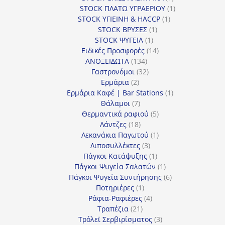
προϊόν
1
STOCK ΠΛΑΤΩ ΥΓΡΑΕΡΙΟΥ
1
1
προϊόν
STOCK ΥΓΙΕΙΝΗ & HACCP
1
1
προϊόν
STOCK ΒΡΥΣΕΣ
1
1
προϊόν
STOCK ΨΥΓΕΙΑ
1
προϊόν
14
Ειδικές Προσφορές
14
134
προϊόντα
ΑΝΟΞΕΙΔΩΤΑ
134
προϊόντα
32
Γαστρονόμοι
32
2
προϊόντα
Ερμάρια
2
προϊόντα
1
Ερμάρια Καφέ | Bar Stations
1
7
προϊόν
Θάλαμοι
7
προϊόντα
5
Θερμαντικά ραφιού
5
18
προϊόντα
Λάντζες
18
προϊόντα
1
Λεκανάκια Παγωτού
1
3
προϊόν
Λιποσυλλέκτες
3
προϊόντα
1
Πάγκοι Κατάψυξης
1
προϊόν
1
Πάγκοι Ψυγεία Σαλατών
1
προϊόν
6
Πάγκοι Ψυγεία Συντήρησης
6
1
προϊόντα
Ποτηριέρες
1
προϊόν
4
Ράφια-Ραφιέρες
4
21
προϊόντα
Τραπέζια
21
προϊόντα
3
Τρόλεϊ Σερβιρίσματος
3