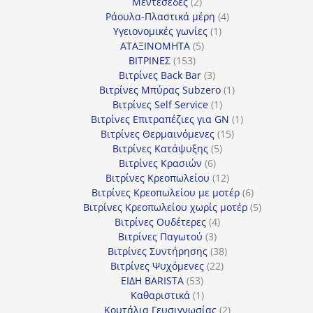
προϊόν
2
Μεντεσέδες
2
προϊόντα
4
Ράουλα-Πλαστικά μέρη
4
1
προϊόντα
Υγειονομικές γωνίες
1
5
προϊόν
ΑΤΑΞΙΝΟΜΗΤΑ
5
153
προϊόντα
ΒΙΤΡΙΝΕΣ
153
προϊόντα
3
Βιτρίνες Back Bar
3
προϊόντα
1
Βιτρίνες Mπύρας Subzero
1
1
προϊόν
Βιτρίνες Self Service
1
προϊόν
1
Βιτρίνες Επιτραπέζιες για GN
1
15
προϊόν
Βιτρίνες Θερμαινόμενες
15
5
προϊόντα
Βιτρίνες Κατάψυξης
5
6
προϊόντα
Βιτρίνες Κρασιών
6
προϊόντα
12
Βιτρίνες Κρεοπωλείου
12
προϊόντα
6
Βιτρίνες Κρεοπωλείου με μοτέρ
6
προϊόντα
5
Βιτρίνες Κρεοπωλείου χωρίς μοτέρ
5
4
προϊόντα
Βιτρίνες Ουδέτερες
4
3
προϊόντα
Βιτρίνες Παγωτού
3
προϊόντα
38
Βιτρίνες Συντήρησης
38
22
προϊόντα
Βιτρίνες Ψυχόμενες
22
53
προϊόντα
ΕΙΔΗ BARISTA
53
προϊόντα
1
Καθαριστικά
1
προϊόν
2
Κουτάλια Γευσιγνωσίας
2