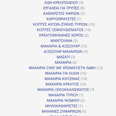
3
προϊόντα
ΕΙΔΗ ΚΡΕΟΠΩΛΕΙΟΥ
3
προϊόντα
8
ΕΡΓΑΛΕΙΑ ΓΙΑ ΤΡΥΠΕΣ
8
προϊόντα
2
ΚΑΘΑΡΙΣΤΕΣ ΨΑΡΙΩΝ
2
1
προϊόντα
ΚΑΡΥΟΘΡΑΥΣΤΕΣ
1
προϊόν
15
ΚΟΠΤΕΣ ΑΥΓΩΝ-ΖΥΜΗΣ-ΤΥΡΙΩΝ
15
16
προϊόντα
ΚΟΠΤΕΣ ΞΕΦΛΟΥΔΙΣΜΑΤΟΣ
16
2
προϊόντα
ΚΡΕΑΤΟΜΗΧΑΝΕΣ ΧΕΙΡΟΣ
2
5
προϊόντα
ΜΑΝΤΟΛΙΝΑ
5
προϊόντα
72
ΜΑΧΑΙΡΙΑ & ΑΞΕΣΟΥΑΡ
72
προϊόντα
3
ΑΞΕΣΟΥΑΡ ΜΑΧΑΙΡΙΩΝ
3
3
προϊόντα
ΜΑΣΑΤΙ
3
προϊόντα
6
ΜΑΧΑΙΡΙΑ
6
προϊόντα
13
ΜΑΧΑΙΡΙΑ CHEF ΜΕ ΧΡΩΜΑΤΙΣΤΗ ΛΑΒΗ
13
16
προϊόντ
ΜΑΧΑΙΡΙΑ ΓΙΑ SUSHI
16
προϊόντα
10
ΜΑΧΑΙΡΙΑ ΚΟΥΖΙΝΑΣ
10
10
προϊόντα
ΜΑΧΑΙΡΙΑ ΚΡΕΑΤΟΣ
10
προϊόντα
7
ΜΑΧΑΙΡΙΑ ΞΕΚΟΚΚΑΛΙΣΜΑΤΟΣ
7
1
προϊόντα
ΜΑΧΑΙΡΙΑ ΤΥΡΙΟΥ
1
προϊόν
3
ΜΑΧΑΙΡΙΑ ΨΩΜΙΟΥ
3
1
προϊόντα
ΜΗΛΟΚΑΘΑΡΙΣΤΕΣ
1
προϊόν
5
ΜΗΧΑΝΕΣ ΖΥΜΑΡΙΚΩΝ
5