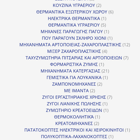
προϊόντα
2
ΚΟΥΖΙΝΑ ΥΓΡΑΕΡΙΟΥ
2
προϊόντα
6
ΘΕΡΜΑΝΤΙΚΑ ΕΞΩΤΕΡΙΚΟΥ ΧΩΡΟΥ
6
1
προϊόντα
ΗΛΕΚΤΡΙΚΑ ΘΕΡΜΑΝΤΙΚΑ
1
5
προϊόν
ΘΕΡΜΑΝΤΙΚΑ ΥΓΡΑΕΡΙΟΥ
5
προϊόντα
1
ΜΗΧΑΝΕΣ ΠΑΡΑΓΩΓΗΣ ΠΑΓΟΥ
1
προϊόν
1
ΠΟΥ ΠΑΡΑΓΟΥΝ ΣΚΛΗΡΟ ΧΙΟΝΙ
1
προϊόν
12
ΜΗΧΑΝΗΜΑΤΑ ΑΡΤΟΠΟΙΕΙΑΣ-ΖΑΧΑΡΟΠΛΑΣΤΙΚΗΣ
12
4
προϊ
ΜΙΞΕΡ ΖΑΧΑΡΟΠΛΑΣΤΙΚΗΣ
4
προϊόντα
7
ΤΑΧΥΖΥΜΩΤΗΡΙΑ ΠΙΤΣΑΡΙΑΣ ΚΑΙ ΑΡΤΟΠΟΙΕΙΩΝ
7
1
προϊό
ΦΟΡΜΑΡΙΣΤΙΚΑ ΖΥΜΗΣ
1
προϊόν
21
ΜΗΧΑΝΗΜΑΤΑ ΚΑΤΕΡΓΑΣΙΑΣ
21
1
προϊόντα
ΓΕΜΙΣΤΙΚΑ ΓΙΑ ΛΟΥΚΑΝΙΚΑ
1
2
προϊόν
ΖΑΜΠΟΝΟΜΗΧΑΝΕΣ
2
2
προϊόντα
ΜΕ ΙΜΑΝΤΑ
2
προϊόντα
7
ΖΥΓΟΙ ΕΡΓΑΣΤΗΡΙΑΚΗΣ ΧΡΗΣΗΣ
7
1
προϊόντα
ΖΥΓΟΙ ΛΙΑΝΙΚΗΣ ΠΩΛΗΣΗΣ
1
προϊόν
1
ΖΥΜΩΤΗΡΙΟ ΚΡΕΑΤΟΕΙΔΩΝ
1
1
προϊόν
ΘΕΡΜΟΚΟΛΛΗΤΙΚΆ
1
2
προϊόν
ΚΡΕΑΤΟΜΗΧΑΝΕΣ
2
προϊόντα
1
ΠΑΤΑΤΟΚΟΠΤΕΣ ΗΛΕΚΤΡΙΚΟΙ ΚΑΙ ΧΕΙΡΟΚΙΝΗΤΟΙ
1
1
προϊ
ΠΟΛΥΚΟΠΤΙΚΑ-ΛΑΧΑΝΟΚΟΠΤΕΣ
1