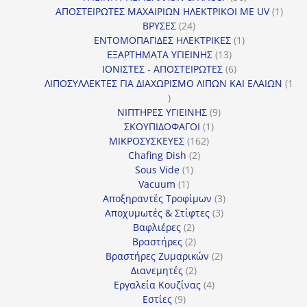
προϊόντα
1
ΑΠΟΣΤΕΙΡΩΤΕΣ ΜΑΧΑΙΡΙΩΝ ΗΛΕΚΤΡΙΚΟΙ ΜΕ UV
1
24
προϊό
ΒΡΥΣΕΣ
24
προϊόντα
1
ΕΝΤΟΜΟΠΑΓΙΔΕΣ ΗΛΕΚΤΡΙΚΕΣ
1
13
προϊόν
ΕΞΑΡΤΗΜΑΤΑ ΥΓΙΕΙΝΗΣ
13
προϊόντα
6
ΙΟΝΙΣΤΕΣ - ΑΠΟΣΤΕΙΡΩΤΕΣ
6
προϊόντα
ΛΙΠΟΣΥΛΛΕΚΤΕΣ ΓΙΑ ΔΙΑΧΩΡΙΣΜΟ ΛΙΠΩΝ ΚΑΙ ΕΛΑΙΩΝ
1
1
προϊόν
9
ΝΙΠΤΗΡΕΣ ΥΓΙΕΙΝΗΣ
9
1
προϊόντα
ΣΚΟΥΠΙΔΟΦΑΓΟΙ
1
162
προϊόν
ΜΙΚΡΟΣΥΣΚΕΥΕΣ
162
2
προϊόντα
Chafing Dish
2
1
προϊόντα
Sous Vide
1
1
προϊόν
Vacuum
1
προϊόν
3
Αποξηραντές Τροφίμων
3
3
προϊόντα
Αποχυμωτές & Στίφτες
3
2
προϊόντα
Βαφλιέρες
2
προϊόντα
2
Βραστήρες
2
προϊόντα
2
Βραστήρες Ζυμαρικών
2
2
προϊόντα
Διανεμητές
2
προϊόντα
4
Εργαλεία Κουζίνας
4
9
προϊόντα
Εστίες
9