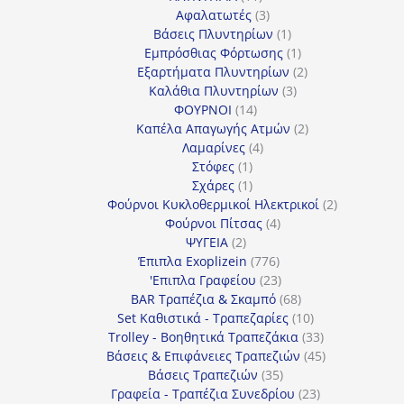
προϊόντα
3
Αφαλατωτές
3
προϊόντα
1
Βάσεις Πλυντηρίων
1
προϊόν
1
Εμπρόσθιας Φόρτωσης
1
προϊόν
2
Εξαρτήματα Πλυντηρίων
2
3
προϊόντα
Καλάθια Πλυντηρίων
3
14
προϊόντα
ΦΟΥΡΝΟΙ
14
προϊόντα
2
Καπέλα Απαγωγής Ατμών
2
4
προϊόντα
Λαμαρίνες
4
1
προϊόντα
Στόφες
1
προϊόν
1
Σχάρες
1
προϊόν
2
Φούρνοι Κυκλοθερμικοί Ηλεκτρικοί
2
4
προϊόντα
Φούρνοι Πίτσας
4
2
προϊόντα
ΨΥΓΕΙΑ
2
προϊόντα
776
Έπιπλα Exoplizein
776
προϊόντα
23
'Επιπλα Γραφείου
23
προϊόντα
68
BAR Τραπέζια & Σκαμπό
68
προϊόντα
10
Set Καθιστικά - Τραπεζαρίες
10
προϊόντα
33
Trolley - Βοηθητικά Τραπεζάκια
33
προϊόντα
45
Βάσεις & Επιφάνειες Τραπεζιών
45
35
προϊόντα
Βάσεις Τραπεζιών
35
προϊόντα
23
Γραφεία - Τραπέζια Συνεδρίου
23