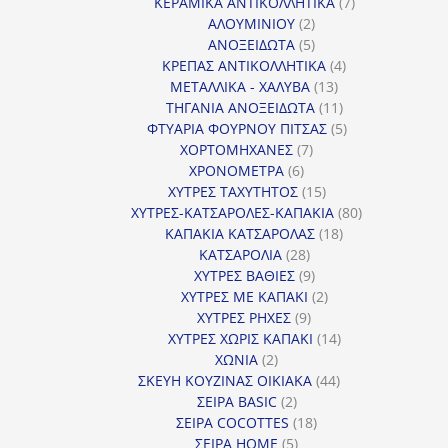
προϊόντα
7
ΚΕΡΑΜΙΚΑ ΑΝΤΙΚΟΛΛΗΤΙΚΑ
7
2
προϊόντα
ΑΛΟΥΜΙΝΙΟΥ
2
προϊόντα
5
ΑΝΟΞΕΙΔΩΤΑ
5
προϊόντα
4
ΚΡΕΠΑΣ ΑΝΤΙΚΟΛΛΗΤΙΚΑ
4
13
προϊόντα
ΜΕΤΑΛΛΙΚΑ - ΧΑΛΥΒΑ
13
προϊόντα
11
ΤΗΓΑΝΙΑ ΑΝΟΞΕΙΔΩΤΑ
11
προϊόντα
5
ΦΤΥΑΡΙΑ ΦΟΥΡΝΟΥ ΠΙΤΣΑΣ
5
7
προϊόντα
ΧΟΡΤΟΜΗΧΑΝΕΣ
7
6
προϊόντα
ΧΡΟΝΟΜΕΤΡΑ
6
προϊόντα
15
ΧΥΤΡΕΣ ΤΑΧΥΤΗΤΟΣ
15
προϊόντα
80
ΧΥΤΡΕΣ-ΚΑΤΣΑΡΟΛΕΣ-ΚΑΠΑΚΙΑ
80
18
προϊόντα
ΚΑΠΑΚΙΑ ΚΑΤΣΑΡΟΛΑΣ
18
28
προϊόντα
ΚΑΤΣΑΡΟΛΙΑ
28
προϊόντα
9
ΧΥΤΡΕΣ ΒΑΘΙΕΣ
9
προϊόντα
2
ΧΥΤΡΕΣ ΜΕ ΚΑΠΑΚΙ
2
9
προϊόντα
ΧΥΤΡΕΣ ΡΗΧΕΣ
9
προϊόντα
14
ΧΥΤΡΕΣ ΧΩΡΙΣ ΚΑΠΑΚΙ
14
2
προϊόντα
ΧΩΝΙΑ
2
προϊόντα
44
ΣΚΕΥΗ ΚΟΥΖΙΝΑΣ ΟΙΚΙΑΚΑ
44
2
προϊόντα
ΣΕΙΡΑ BASIC
2
προϊόντα
18
ΣΕΙΡΑ COCOTTES
18
5
προϊόντα
ΣΕΙΡΑ HOME
5