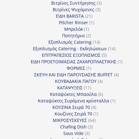
προϊόν
3
Βιτρίνες Συντήρησης
3
3
προϊόντα
Βιτρίνες Ψυχόμενες
3
21
προϊόντα
ΕΙΔΗ BARISTA
21
προϊόντα
1
Pitcher Rinser
1
1
προϊόν
Μπρελόκ
1
προϊόν
2
Πατητήρια
2
προϊόντα
14
Εξοπλισμός Catering
14
προϊόντα
14
Εξοπλισμός Catering - Εκδηλώσεων
14
5
προϊόντα
ΕΠΙΤΡΑΠΕΖΙΟΣ ΕΞΟΠΛΙΣΜΟΣ
5
προϊόντα
1
ΕΙΔΗ ΠΡΟΕΤΟΙΜΑΣΙΑΣ ΖΑΧΑΡΟΠΛΑΣΤΙΚΗΣ
1
1
προϊόν
ΦΟΡΜΕΣ
1
προϊόν
4
ΣΚΕΥΗ ΚΑΙ ΕΙΔΗ ΠΑΡΟΥΣΙΑΣΗΣ BUFFET
4
4
προϊόντα
ΚΟΥΒΑΔΑΚΙΑ ΠΑΓΟΥ
4
11
προϊόντα
ΚΑΤΑΨΥΞΕΙΣ
11
προϊόντα
6
Καταψύκτες Μπαούλα
6
προϊόντα
1
Καταψύκτες Συρόμενα κρύσταλλα
1
4
προϊόν
ΚΟΥΖΙΝΑ Σειρά 70
4
προϊόντα
1
Κουζίνες Σειρά 70
1
64
προϊόν
ΜΙΚΡΟΣΥΣΚΕΥΕΣ
64
3
προϊόντα
Chafing Dish
3
3
προϊόντα
Sous Vide
3