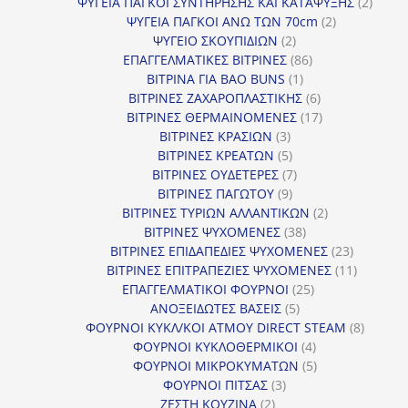
προϊόντα
2
ΨΥΓΕΙΑ ΠΑΓΚΟΙ ΣΥΝΤΗΡΗΣΗΣ ΚΑΙ ΚΑΤΑΨΥΞΗΣ
2
2
προϊό
ΨΥΓΕΙΑ ΠΑΓΚΟΙ ΑΝΩ ΤΩΝ 70cm
2
2
προϊόντα
ΨΥΓΕΙΟ ΣΚΟΥΠΙΔΙΩΝ
2
προϊόντα
86
ΕΠΑΓΓΕΛΜΑΤΙΚΕΣ ΒΙΤΡΙΝΕΣ
86
1
προϊόντα
ΒΙΤΡΙΝΑ ΓΙΑ BAO BUNS
1
προϊόν
6
ΒΙΤΡΙΝΕΣ ΖΑΧΑΡΟΠΛΑΣΤΙΚΗΣ
6
προϊόντα
17
ΒΙΤΡΙΝΕΣ ΘΕΡΜΑΙΝΟΜΕΝΕΣ
17
3
προϊόντα
ΒΙΤΡΙΝΕΣ ΚΡΑΣΙΩΝ
3
προϊόντα
5
ΒΙΤΡΙΝΕΣ ΚΡΕΑΤΩΝ
5
προϊόντα
7
ΒΙΤΡΙΝΕΣ ΟΥΔΕΤΕΡΕΣ
7
9
προϊόντα
ΒΙΤΡΙΝΕΣ ΠΑΓΩΤΟΥ
9
προϊόντα
2
ΒΙΤΡΙΝΕΣ ΤΥΡΙΩΝ ΑΛΛΑΝΤΙΚΩΝ
2
38
προϊόντα
ΒΙΤΡΙΝΕΣ ΨΥΧΟΜΕΝΕΣ
38
προϊόντα
23
ΒΙΤΡΙΝΕΣ ΕΠΙΔΑΠΕΔΙΕΣ ΨΥΧΟΜΕΝΕΣ
23
προϊόντα
11
ΒΙΤΡΙΝΕΣ ΕΠΙΤΡΑΠΕΖΙΕΣ ΨΥΧΟΜΕΝΕΣ
11
25
προϊόντ
ΕΠΑΓΓΕΛΜΑΤΙΚΟΙ ΦΟΥΡΝΟΙ
25
5
προϊόντα
ΑΝΟΞΕΙΔΩΤΕΣ ΒΑΣΕΙΣ
5
προϊόντα
8
ΦΟΥΡΝΟΙ ΚΥΚΛ/ΚΟΙ ΑΤΜΟΥ DIRECT STEAM
8
4
προϊόν
ΦΟΥΡΝΟΙ ΚΥΚΛΟΘΕΡΜΙΚΟΙ
4
προϊόντα
5
ΦΟΥΡΝΟΙ ΜΙΚΡΟΚΥΜΑΤΩΝ
5
3
προϊόντα
ΦΟΥΡΝΟΙ ΠΙΤΣΑΣ
3
2
προϊόντα
ΖΕΣΤΗ ΚΟΥΖΙΝΑ
2