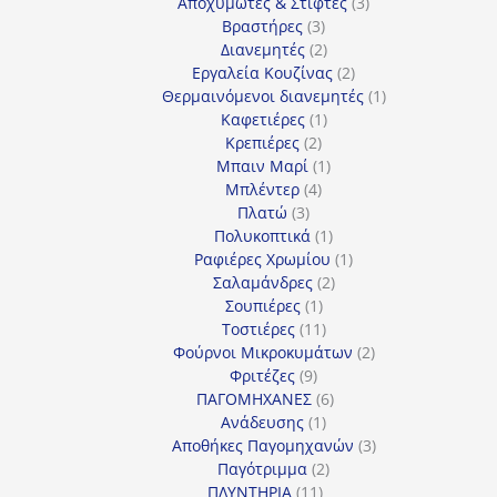
προϊόντα
3
Αποχυμωτές & Στίφτες
3
3
προϊόντα
Βραστήρες
3
προϊόντα
2
Διανεμητές
2
προϊόντα
2
Εργαλεία Κουζίνας
2
προϊόντα
1
Θερμαινόμενοι διανεμητές
1
1
προϊόν
Καφετιέρες
1
2
προϊόν
Κρεπιέρες
2
προϊόντα
1
Μπαιν Μαρί
1
4
προϊόν
Μπλέντερ
4
3
προϊόντα
Πλατώ
3
προϊόντα
1
Πολυκοπτικά
1
προϊόν
1
Ραφιέρες Χρωμίου
1
2
προϊόν
Σαλαμάνδρες
2
1
προϊόντα
Σουπιέρες
1
προϊόν
11
Τοστιέρες
11
προϊόντα
2
Φούρνοι Μικροκυμάτων
2
9
προϊόντα
Φριτέζες
9
προϊόντα
6
ΠΑΓΟΜΗΧΑΝΕΣ
6
1
προϊόντα
Ανάδευσης
1
προϊόν
3
Αποθήκες Παγομηχανών
3
2
προϊόντα
Παγότριμμα
2
11
προϊόντα
ΠΛΥΝΤΗΡΙΑ
11