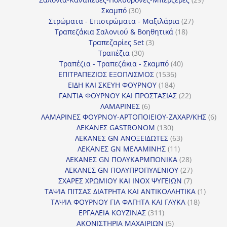
30
προϊόν
Σκαμπό
30
προϊόντα
27
Στρώματα - Επιστρώματα - Μαξιλάρια
27
18
προϊόντα
Τραπεζάκια Σαλονιού & Βοηθητικά
18
3
προϊόντα
Τραπεζαρίες Set
3
30
προϊόντα
Τραπέζια
30
προϊόντα
40
Τραπέζια - Τραπεζάκια - Σκαμπό
40
1536
προϊόντα
ΕΠΙΤΡΑΠΕΖΙΟΣ ΕΞΟΠΛΙΣΜΟΣ
1536
184
προϊόντα
ΕΙΔΗ ΚΑΙ ΣΚΕΥΗ ΦΟΥΡΝΟΥ
184
προϊόντα
22
ΓΑΝΤΙΑ ΦΟΥΡΝΟΥ ΚΑΙ ΠΡΟΣΤΑΣΙΑΣ
22
6
προϊόντα
ΛΑΜΑΡΙΝΕΣ
6
προϊόντα
6
ΛΑΜΑΡΙΝΕΣ ΦΟΥΡΝΟΥ-ΑΡΤΟΠΟΙΕΙΟΥ-ΖΑΧΑΡ/ΚΗΣ
6
130
προ
ΛΕΚΑΝΕΣ GASTRONOM
130
προϊόντα
63
ΛΕΚΑΝΕΣ GN ΑΝΟΞΕΙΔΩΤΕΣ
63
11
προϊόντα
ΛΕΚΑΝΕΣ GN ΜΕΛΑΜΙΝΗΣ
11
προϊόντα
28
ΛΕΚΑΝΕΣ GN ΠΟΛΥΚΑΡΜΠΟΝΙΚΑ
28
προϊόντα
27
ΛΕΚΑΝΕΣ GN ΠΟΛΥΠΡΟΠΥΛΕΝΙΟΥ
27
7
προϊόντα
ΣΧΑΡΕΣ ΧΡΩΜΙΟΥ ΚΑΙ INOX ΨΥΓΕΙΩΝ
7
προϊόντα
1
ΤΑΨΙΑ ΠΙΤΣΑΣ ΔΙΑΤΡΗΤΑ ΚΑΙ ΑΝΤΙΚΟΛΛΗΤΙΚΑ
1
18
προϊόν
ΤΑΨΙΑ ΦΟΥΡΝΟΥ ΓΙΑ ΦΑΓΗΤΑ ΚΑΙ ΓΛΥΚΑ
18
311
προϊόντ
ΕΡΓΑΛΕΙΑ ΚΟΥΖΙΝΑΣ
311
προϊόντα
5
ΑΚΟΝΙΣΤΗΡΙΑ ΜΑΧΑΙΡΙΩΝ
5