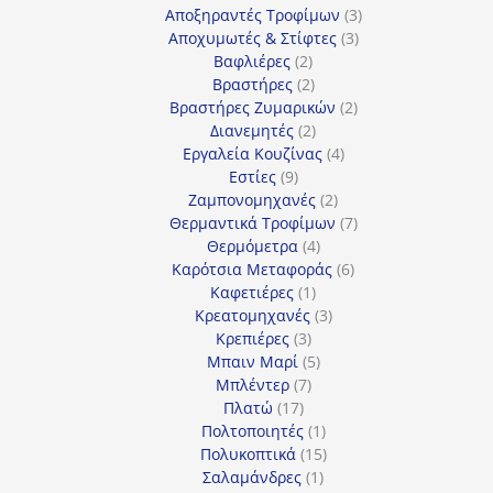
προϊόν
3
Αποξηραντές Τροφίμων
3
3
προϊόντα
Αποχυμωτές & Στίφτες
3
2
προϊόντα
Βαφλιέρες
2
προϊόντα
2
Βραστήρες
2
προϊόντα
2
Βραστήρες Ζυμαρικών
2
2
προϊόντα
Διανεμητές
2
προϊόντα
4
Εργαλεία Κουζίνας
4
9
προϊόντα
Εστίες
9
προϊόντα
2
Ζαμπονομηχανές
2
προϊόντα
7
Θερμαντικά Τροφίμων
7
4
προϊόντα
Θερμόμετρα
4
προϊόντα
6
Καρότσια Μεταφοράς
6
1
προϊόντα
Καφετιέρες
1
προϊόν
3
Κρεατομηχανές
3
3
προϊόντα
Κρεπιέρες
3
προϊόντα
5
Μπαιν Μαρί
5
7
προϊόντα
Μπλέντερ
7
17
προϊόντα
Πλατώ
17
προϊόντα
1
Πολτοποιητές
1
προϊόν
15
Πολυκοπτικά
15
1
προϊόντα
Σαλαμάνδρες
1