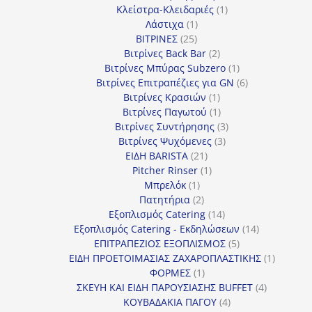
1
προϊόν
Κλείστρα-Κλειδαριές
1
1
προϊόν
Λάστιχα
1
25
προϊόν
ΒΙΤΡΙΝΕΣ
25
προϊόντα
2
Βιτρίνες Back Bar
2
προϊόντα
1
Βιτρίνες Mπύρας Subzero
1
προϊόν
6
Βιτρίνες Επιτραπέζιες για GN
6
1
προϊόντα
Βιτρίνες Κρασιών
1
προϊόν
1
Βιτρίνες Παγωτού
1
προϊόν
3
Βιτρίνες Συντήρησης
3
3
προϊόντα
Βιτρίνες Ψυχόμενες
3
21
προϊόντα
ΕΙΔΗ BARISTA
21
προϊόντα
1
Pitcher Rinser
1
1
προϊόν
Μπρελόκ
1
προϊόν
2
Πατητήρια
2
προϊόντα
14
Εξοπλισμός Catering
14
προϊόντα
14
Εξοπλισμός Catering - Εκδηλώσεων
14
5
προϊόντα
ΕΠΙΤΡΑΠΕΖΙΟΣ ΕΞΟΠΛΙΣΜΟΣ
5
προϊόντα
1
ΕΙΔΗ ΠΡΟΕΤΟΙΜΑΣΙΑΣ ΖΑΧΑΡΟΠΛΑΣΤΙΚΗΣ
1
1
προϊόν
ΦΟΡΜΕΣ
1
προϊόν
4
ΣΚΕΥΗ ΚΑΙ ΕΙΔΗ ΠΑΡΟΥΣΙΑΣΗΣ BUFFET
4
4
προϊόντα
ΚΟΥΒΑΔΑΚΙΑ ΠΑΓΟΥ
4