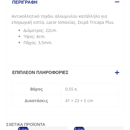
για
ΠΕΡΙΓΡΑΦΉ
επαγωγική
εστία
Αντικολλητικό τηγάνι αλουμινίου κατάλληλο για
Tricapa
επαγωγική εστία, Lacor Ισπανίας. Σειρά Tricapa Plus.
Plus
Διάμετρος: 22cm.
(22*4cm)
Ύψος: 4cm.
ποσότητα
Πάχος: 3,5mm.
ΕΠΙΠΛΈΟΝ ΠΛΗΡΟΦΟΡΊΕΣ
Βάρος
0,55 κ.
Διαστάσεις
41 × 23 × 5 cm
ΣΧΕΤΙΚΆ ΠΡΟΪΌΝΤΑ
Sale!
Sale!