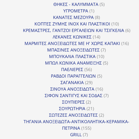
5
προϊόντα
ΘΗΚΕΣ - ΚΑΛΥΜΜΑΤΑ
5
1
προϊόντα
ΥΓΡΟΜΕΤΡΑ
1
προϊόν
8
ΚΑΝΑΤΕΣ ΜΕΖΟΥΡΑ
8
προϊόντα
10
ΚΟΠΤΕΣ ΖΥΜΗΣ INOX ΚΑΙ ΠΛΑΣΤΙΚΟΙ
10
προϊόντα
6
ΚΡΕΜΑΣΤΡΕΣ, ΓΑΝΤΖΟΙ ΕΡΓΑΛΕΙΩΝ ΚΑΙ ΤΣΙΓΚΕΛΙΑ
6
14
προϊ
ΛΕΚΑΝΕΣ ΚΩΝΙΚΕΣ
14
προϊόντα
16
ΜΑΡΜΙΤΕΣ ΑΝΟΞΕΙΔΩΤΕΣ ΜΕ Η' ΧΩΡΙΣ ΚΑΠΑΚΙ
16
7
προϊ
ΜΠΑΣΙΝΕΣ ΑΝΟΞΕΙΔΩΤΕΣ
7
10
προϊόντα
ΜΠΟΥΚΑΛΙΑ ΠΛΑΣΤΙΚΑ
10
προϊόντα
5
ΜΠΩΛ ΚΩΝΙΚΑ ΑΝΑΜΕΙΞΗΣ
5
56
προϊόντα
ΠΑΕΛΙΕΡΕΣ
56
προϊόντα
5
ΡΑΒΔΟΙ ΠΑΡΑΓΓΕΛΙΩΝ
5
29
προϊόντα
ΣΑΓΑΝΑΚΙΑ
29
προϊόντα
16
ΣΙΝΟΥΑ ΑΝΟΞΕΙΔΩΤΑ
16
προϊόντα
7
ΣΙΦΟΝ ΣΑΝΤΙΓΥΣ ΚΑΙ ΣΟΔΑΣ
7
2
προϊόντα
ΣΟΥΠΙΕΡΕΣ
2
προϊόντα
21
ΣΟΥΡΩΤΗΡΙΑ
21
προϊόντα
2
ΣΩΤΕΖΕΣ ΑΝΟΞΕΙΔΩΤΕΣ
2
προϊόντα
ΤΗΓΑΝΙΑ ΑΝΟΞΕΙΔΩΤΑ-ΑΝΤΙΚΟΛΛΗΤΙΚΑ-ΚΕΡΑΜΙΚΑ-
155
ΠΕΤΡΙΝΑ
155
7
προϊόντα
GRILL
7