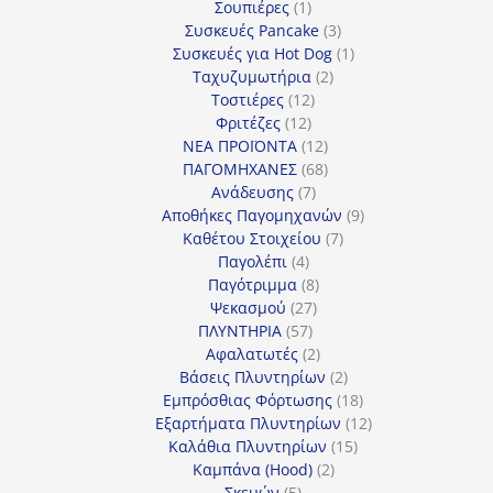
1
προϊόν
Σουπιέρες
1
προϊόν
3
Συσκευές Pancake
3
προϊόντα
1
Συσκευές για Hot Dog
1
2
προϊόν
Ταχυζυμωτήρια
2
12
προϊόντα
Τοστιέρες
12
12
προϊόντα
Φριτέζες
12
προϊόντα
12
ΝΕΑ ΠΡΟΪΟΝΤΑ
12
προϊόντα
68
ΠΑΓΟΜΗΧΑΝΕΣ
68
7
προϊόντα
Ανάδευσης
7
προϊόντα
9
Αποθήκες Παγομηχανών
9
7
προϊόντα
Καθέτου Στοιχείου
7
4
προϊόντα
Παγολέπι
4
προϊόντα
8
Παγότριμμα
8
27
προϊόντα
Ψεκασμού
27
57
προϊόντα
ΠΛΥΝΤΗΡΙΑ
57
προϊόντα
2
Αφαλατωτές
2
προϊόντα
2
Βάσεις Πλυντηρίων
2
προϊόντα
18
Εμπρόσθιας Φόρτωσης
18
προϊόντα
12
Εξαρτήματα Πλυντηρίων
12
15
προϊόντα
Καλάθια Πλυντηρίων
15
2
προϊόντα
Καμπάνα (Hood)
2
5
προϊόντα
Σκευών
5