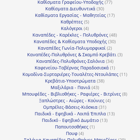
προϊόντα
77
Καθίσματα Γραφείου-Υποδοχής
77
30
προϊόντα
Καθίσματα Διευθυντικά
30
προϊόντα
17
Καθίσματα Εργασίας - Μαθητείας
17
5
προϊόντα
Καθρέπτες
5
4
προϊόντα
Καλόγεροι
4
προϊόντα
48
Καναπέδες - Καρέκλες - Πολυθρόνες
48
30
προϊόντα
Καναπέδες & Καθίσματα Υποδοχής
30
2
προϊόντα
Καναπέδες Γωνία-Πολυμορφικοί
2
προϊόντα
3
Καναπέδες-Πολυθρόνες & Σκαμπό Κρεβάτι
3
34
προϊόντ
Καναπέδες-Πολυθρόνες-Σαλόνια
34
προϊόντα
1
Καφενείου-Ταβέρνας Παραδοσιακά
1
προϊόν
11
Κομοδίνα-Συρταριέρες-Τουαλέτες-Ντουλάπες
11
38
προϊόν
Κρεβάτια-Υποστρώματα
38
43
προϊόντα
Μαξιλάρια - Πανιά
43
προϊόντα
8
Μπουφέδες - Βιβλιοθήκες - Ραφιέρες - Βιτρίνες
8
4
προϊό
Ξαπλώστρες - Αιώρες - Κούνιες
4
31
προϊόντα
Ομπρέλες-Βάσεις-Κιόσκια
31
προϊόντα
13
Παιδικά - Εφηβικά - Λοιπά Έπιπλα
13
13
προϊόντα
Παιδικό - Εφηβικό Δωμάτιο
13
1
προϊόντα
Παπουτσοθήκες
1
4
προϊόν
Πουφ
4
προϊόντα
29
Σαλόνια-Καναπέδες-Πολυθρόνες-Μπερζέρες
29