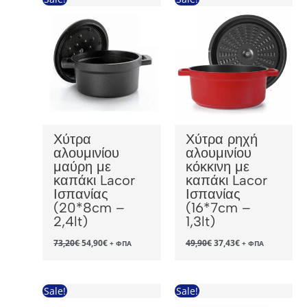
Χύτρα
Χύτρα ρηχή
αλουμινίου
αλουμινίου
μαύρη με
κόκκινη με
καπάκι Lacor
καπάκι Lacor
Ισπανίας
Ισπανίας
(20*8cm –
(16*7cm –
2,4lt)
1,3lt)
Original
Η
Original
Η
73,20
€
54,90
€
49,90
€
37,43
€
+ ΦΠΑ
+ ΦΠΑ
price
τρέχουσα
price
τρέχουσα
was:
τιμή
was:
τιμή
73,20€.
είναι:
49,90€.
είναι:
54,90€.
37,43€.
Sale!
Sale!