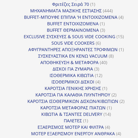
προϊόν
1
Φριτέζες Σειρά 70
1
προϊόν
444
ΜΗΧΑΝΗΜΑΤΑ ΜΑΖΙΚΗΣ ΕΣΤΙΑΣΗΣ
444
προϊόντα
4
BUFFET-ΜΠΟΥΦΕ ΕΠΙΠΛΑ 'Η ΕΝΤΟΙΧΙΖΟΜΕΝΑ
4
1
προϊόν
BUFFET ΕΝΤΟΙΧΙΖΟΜΕΝΑ
1
προϊόν
3
BUFFET ΘΕΡΜΑΙΝΟΜΕΝΑ
3
προϊόντα
15
EXCLUSIVE ΣΥΣΚΕΥΕΣ & SOUS VIDE COOKING
15
6
προϊόν
SOUS VIDE COOKERS
6
προϊόντα
1
ΑΦΥΓΡΑΝΤΗΡΕΣ ΑΠΟΞΗΡΑΝΤΕΣ ΤΡΟΦΙΜΩΝ
1
8
προϊόν
ΣΥΣΚΕΥΑΣΤΙΚΑ ΕΝ ΚΕΝΩ VACUUM
8
40
προϊόντα
ΑΠΟΘΗΚΕΥΣΗ & ΜΕΤΑΦΟΡΑ
40
3
προϊόντα
ΔΙΣΚΟΙ ΓΙΑ ΖΥΜΑΡΙΑ
3
προϊόντα
12
ΙΣΟΘΕΡΜΙΚΑ ΚΙΒΩΤΙΑ
12
4
προϊόντα
ΙΣΟΘΕΡΜΙΚΟΙ ΔΙΣΚΟΙ
4
προϊόντα
1
ΚΑΡΟΤΣΙΑ ΓΕΝΙΚΗΣ ΧΡΗΣΗΣ
1
προϊόν
2
ΚΑΡΟΤΣΙΑ ΓΙΑ ΚΑΛΑΘΙΑ ΠΛΥΝΤΗΡΙΟΥ
2
προϊόντα
2
ΚΑΡΟΤΣΙΑ ΙΣΟΘΕΡΜΙΚΩΝ ΔΙΣΚΩΝ/ΚΙΒΩΤΙΩΝ
2
1
προϊόν
ΚΑΡΟΤΣΙΑ ΜΕΤΑΦΟΡΑΣ ΠΙΑΤΩΝ
1
14
προϊόν
ΚΙΒΩΤΙΑ & ΤΣΑΝΤΕΣ DELIVERY
14
1
προϊόντα
ΠΑΛΕΤΕΣ
1
προϊόν
4
ΕΞΑΕΡΙΣΜΟΣ ΜΟΤΕΡ ΚΑΙ ΦΙΛΤΡΑ
4
προϊόντα
4
ΜΟΤΕΡ ΕΞΑΕΡΙΣΜΟΥ ΕΝΕΡΓΟΥ ΑΝΘΡΑΚΑ
4