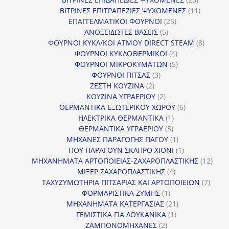
προϊόντα
11
ΒΙΤΡΙΝΕΣ ΕΠΙΤΡΑΠΕΖΙΕΣ ΨΥΧΟΜΕΝΕΣ
11
25
προϊόντ
ΕΠΑΓΓΕΛΜΑΤΙΚΟΙ ΦΟΥΡΝΟΙ
25
5
προϊόντα
ΑΝΟΞΕΙΔΩΤΕΣ ΒΑΣΕΙΣ
5
προϊόντα
8
ΦΟΥΡΝΟΙ ΚΥΚΛ/ΚΟΙ ΑΤΜΟΥ DIRECT STEAM
8
4
προϊόν
ΦΟΥΡΝΟΙ ΚΥΚΛΟΘΕΡΜΙΚΟΙ
4
προϊόντα
5
ΦΟΥΡΝΟΙ ΜΙΚΡΟΚΥΜΑΤΩΝ
5
3
προϊόντα
ΦΟΥΡΝΟΙ ΠΙΤΣΑΣ
3
2
προϊόντα
ΖΕΣΤΗ ΚΟΥΖΙΝΑ
2
προϊόντα
2
ΚΟΥΖΙΝΑ ΥΓΡΑΕΡΙΟΥ
2
προϊόντα
6
ΘΕΡΜΑΝΤΙΚΑ ΕΞΩΤΕΡΙΚΟΥ ΧΩΡΟΥ
6
1
προϊόντα
ΗΛΕΚΤΡΙΚΑ ΘΕΡΜΑΝΤΙΚΑ
1
5
προϊόν
ΘΕΡΜΑΝΤΙΚΑ ΥΓΡΑΕΡΙΟΥ
5
προϊόντα
1
ΜΗΧΑΝΕΣ ΠΑΡΑΓΩΓΗΣ ΠΑΓΟΥ
1
προϊόν
1
ΠΟΥ ΠΑΡΑΓΟΥΝ ΣΚΛΗΡΟ ΧΙΟΝΙ
1
προϊόν
12
ΜΗΧΑΝΗΜΑΤΑ ΑΡΤΟΠΟΙΕΙΑΣ-ΖΑΧΑΡΟΠΛΑΣΤΙΚΗΣ
12
4
προϊ
ΜΙΞΕΡ ΖΑΧΑΡΟΠΛΑΣΤΙΚΗΣ
4
προϊόντα
7
ΤΑΧΥΖΥΜΩΤΗΡΙΑ ΠΙΤΣΑΡΙΑΣ ΚΑΙ ΑΡΤΟΠΟΙΕΙΩΝ
7
1
προϊό
ΦΟΡΜΑΡΙΣΤΙΚΑ ΖΥΜΗΣ
1
προϊόν
21
ΜΗΧΑΝΗΜΑΤΑ ΚΑΤΕΡΓΑΣΙΑΣ
21
1
προϊόντα
ΓΕΜΙΣΤΙΚΑ ΓΙΑ ΛΟΥΚΑΝΙΚΑ
1
2
προϊόν
ΖΑΜΠΟΝΟΜΗΧΑΝΕΣ
2