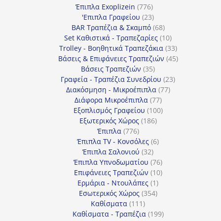
προϊόντα
776
Έπιπλα Exoplizein
776
προϊόντα
23
'Επιπλα Γραφείου
23
προϊόντα
68
BAR Τραπέζια & Σκαμπό
68
προϊόντα
10
Set Καθιστικά - Τραπεζαρίες
10
προϊόντα
33
Trolley - Βοηθητικά Τραπεζάκια
33
προϊόντα
45
Βάσεις & Επιφάνειες Τραπεζιών
45
35
προϊόντα
Βάσεις Τραπεζιών
35
προϊόντα
23
Γραφεία - Τραπέζια Συνεδρίου
23
77
προϊόντα
Διακόσμηση - Μικροέπιπλα
77
77
προϊόντα
Διάφορα Μικροέπιπλα
77
προϊόντα
100
Εξοπλισμός Γραφείου
100
186
προϊόντα
Εξωτερικός Χώρος
186
776
προϊόντα
Έπιπλα
776
προϊόντα
6
Έπιπλα TV - Κονσόλες
6
32
προϊόντα
Έπιπλα Σαλονιού
32
προϊόντα
76
Έπιπλα Υπνοδωματίου
76
10
προϊόντα
Επιφάνειες Τραπεζιών
10
1
προϊόντα
Ερμάρια - Ντουλάπες
1
354
προϊόν
Εσωτερικός Χώρος
354
111
προϊόντα
Καθίσματα
111
προϊόντα
199
Καθίσματα - Τραπέζια
199