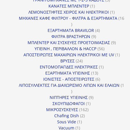
1
προϊόντα
ΚΑΝΑΤΕΣ ΜΠΛΕΝΤΕΡ
1
προϊόν
1
ΛΕΜΟΝΟΣΤΙΦΤΕΣ ΧΕΙΡΟΣ ΚΑΙ ΗΛΕΚΤΡΙΚΟΙ
1
προϊόν
ΜΗΧΑΝΕΣ ΚΑΦΕ ΦΙΛΤΡΟΥ - ΦΙΛΤΡΑ & ΕΞΑΡΤΗΜΑΤΑ
16
16
προϊόντα
4
ΕΞΑΡΤΗΜΑΤΑ BRAVILOR
4
9
προϊόντα
ΦΙΛΤΡΑ ΒΡΑΣΤΗΡΩΝ
9
προϊόντα
9
ΜΠΛΕΝΤΕΡ ΚΑΙ ΣΥΣΚΕΥΕΣ ΠΡΟΕΤΟΙΜΑΣΙΑΣ
9
56
προϊόντ
ΥΓΙΕΙΝΗ , ΠΕΡΙΒΑΛΛΟΝ & HACCP
56
προϊόντα
1
ΑΠΟΣΤΕΙΡΩΤΕΣ ΜΑΧΑΙΡΙΩΝ ΗΛΕΚΤΡΙΚΟΙ ΜΕ UV
1
24
προϊό
ΒΡΥΣΕΣ
24
προϊόντα
1
ΕΝΤΟΜΟΠΑΓΙΔΕΣ ΗΛΕΚΤΡΙΚΕΣ
1
13
προϊόν
ΕΞΑΡΤΗΜΑΤΑ ΥΓΙΕΙΝΗΣ
13
προϊόντα
6
ΙΟΝΙΣΤΕΣ - ΑΠΟΣΤΕΙΡΩΤΕΣ
6
προϊόντα
ΛΙΠΟΣΥΛΛΕΚΤΕΣ ΓΙΑ ΔΙΑΧΩΡΙΣΜΟ ΛΙΠΩΝ ΚΑΙ ΕΛΑΙΩΝ
1
1
προϊόν
9
ΝΙΠΤΗΡΕΣ ΥΓΙΕΙΝΗΣ
9
1
προϊόντα
ΣΚΟΥΠΙΔΟΦΑΓΟΙ
1
162
προϊόν
ΜΙΚΡΟΣΥΣΚΕΥΕΣ
162
2
προϊόντα
Chafing Dish
2
1
προϊόντα
Sous Vide
1
1
προϊόν
Vacuum
1