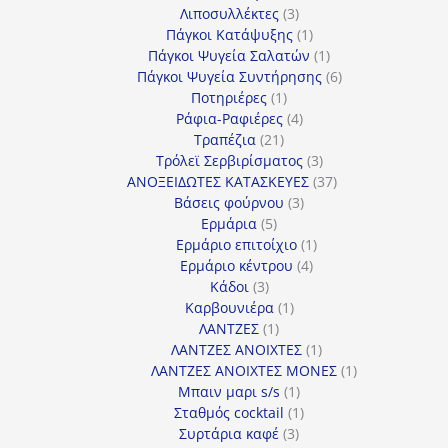
3
προϊόν
Λιποσυλλέκτες
3
προϊόντα
1
Πάγκοι Κατάψυξης
1
προϊόν
1
Πάγκοι Ψυγεία Σαλατών
1
προϊόν
6
Πάγκοι Ψυγεία Συντήρησης
6
1
προϊόντα
Ποτηριέρες
1
προϊόν
4
Ράφια-Ραφιέρες
4
21
προϊόντα
Τραπέζια
21
προϊόντα
3
Τρόλεϊ Σερβιρίσματος
3
προϊόντα
37
ΑΝΟΞΕΙΔΩΤΕΣ ΚΑΤΑΣΚΕΥΕΣ
37
3
προϊόντα
Βάσεις φούρνου
3
5
προϊόντα
Ερμάρια
5
προϊόντα
1
Ερμάριο επιτοίχιο
1
4
προϊόν
Ερμάριο κέντρου
4
3
προϊόντα
Κάδοι
3
προϊόντα
1
Καρβουνιέρα
1
1
προϊόν
ΛΑΝΤΖΕΣ
1
προϊόν
1
ΛΑΝΤΖΕΣ ΑΝΟΙΧΤΕΣ
1
προϊόν
1
ΛΑΝΤΖΕΣ ΑΝΟΙΧΤΕΣ ΜΟΝΕΣ
1
1
προϊόν
Μπαιν μαρι s/s
1
προϊόν
1
Σταθμός cocktail
1
3
προϊόν
Συρτάρια καφέ
3