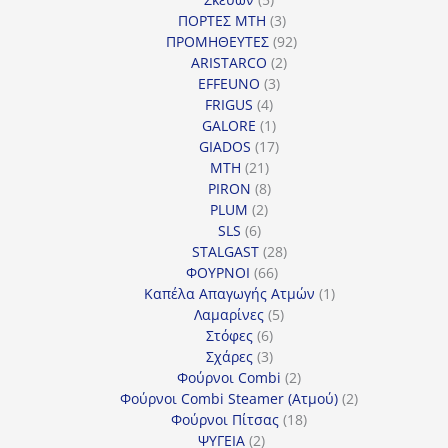
προϊόντα
3
ΠΟΡΤΕΣ MTH
3
προϊόντα
92
ΠΡΟΜΗΘΕΥΤΕΣ
92
2
προϊόντα
ARISTARCO
2
3
προϊόντα
EFFEUNO
3
4
προϊόντα
FRIGUS
4
προϊόντα
1
GALORE
1
προϊόν
17
GIADOS
17
21
προϊόντα
MTH
21
προϊόντα
8
PIRON
8
2
προϊόντα
PLUM
2
6
προϊόντα
SLS
6
προϊόντα
28
STALGAST
28
66
προϊόντα
ΦΟΥΡΝΟΙ
66
προϊόντα
1
Καπέλα Απαγωγής Ατμών
1
5
προϊόν
Λαμαρίνες
5
6
προϊόντα
Στόφες
6
προϊόντα
3
Σχάρες
3
προϊόντα
2
Φούρνοι Combi
2
προϊόντα
2
Φούρνοι Combi Steamer (Ατμού)
2
18
προϊόντα
Φούρνοι Πίτσας
18
2
προϊόντα
ΨΥΓΕΙΑ
2