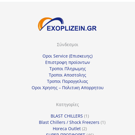
Σύνδεσμοι
Οροι Service (Επισκευης)
Επιστροφη προϊοντων
Τροποι Πληρωμης
Τροποι Αποστολης
Τροποι Παραγγελιας
Οροι Χρησης – Πολιτικη Απορρητου
Κατηγορίες
1
BLAST CHILLERS
1
προϊόν
1
Blast Chillers / Shock Freezers
1
2
προϊόν
Horeca Outlet
2
προϊόντα
46
SUPER ΠΡΟΣΦΟΡΕΣ
46