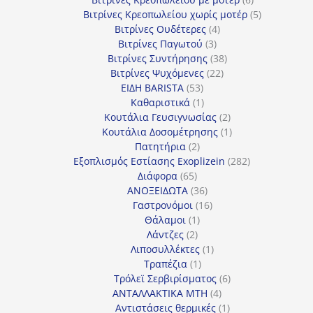
προϊόντα
5
Βιτρίνες Κρεοπωλείου χωρίς μοτέρ
5
4
προϊόντα
Βιτρίνες Ουδέτερες
4
3
προϊόντα
Βιτρίνες Παγωτού
3
προϊόντα
38
Βιτρίνες Συντήρησης
38
22
προϊόντα
Βιτρίνες Ψυχόμενες
22
53
προϊόντα
ΕΙΔΗ BARISTA
53
προϊόντα
1
Καθαριστικά
1
προϊόν
2
Κουτάλια Γευσιγνωσίας
2
προϊόντα
1
Κουτάλια Δοσομέτρησης
1
2
προϊόν
Πατητήρια
2
προϊόντα
282
Εξοπλισμός Εστίασης Exoplizein
282
65
προϊόντα
Διάφορα
65
προϊόντα
36
ΑΝΟΞΕΙΔΩΤΑ
36
προϊόντα
16
Γαστρονόμοι
16
1
προϊόντα
Θάλαμοι
1
2
προϊόν
Λάντζες
2
προϊόντα
1
Λιποσυλλέκτες
1
1
προϊόν
Τραπέζια
1
προϊόν
6
Τρόλεϊ Σερβιρίσματος
6
4
προϊόντα
ΑΝΤΑΛΛΑΚΤΙΚΑ MTH
4
προϊόντα
1
Αντιστάσεις θερμικές
1