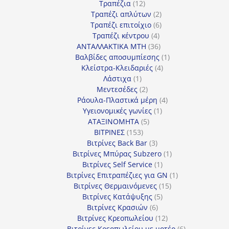
12
προϊόντα
Τραπέζια
12
προϊόντα
2
Τραπέζι απλύτων
2
προϊόντα
6
Τραπέζι επιτοίχιο
6
4
προϊόντα
Τραπέζι κέντρου
4
προϊόντα
36
ΑΝΤΑΛΛΑΚΤΙΚΑ MTH
36
προϊόντα
1
Βαλβίδες αποσυμπίεσης
1
4
προϊόν
Κλείστρα-Κλειδαριές
4
1
προϊόντα
Λάστιχα
1
προϊόν
2
Μεντεσέδες
2
προϊόντα
4
Ράουλα-Πλαστικά μέρη
4
1
προϊόντα
Υγειονομικές γωνίες
1
5
προϊόν
ΑΤΑΞΙΝΟΜΗΤΑ
5
153
προϊόντα
ΒΙΤΡΙΝΕΣ
153
προϊόντα
3
Βιτρίνες Back Bar
3
προϊόντα
1
Βιτρίνες Mπύρας Subzero
1
1
προϊόν
Βιτρίνες Self Service
1
προϊόν
1
Βιτρίνες Επιτραπέζιες για GN
1
15
προϊόν
Βιτρίνες Θερμαινόμενες
15
5
προϊόντα
Βιτρίνες Κατάψυξης
5
6
προϊόντα
Βιτρίνες Κρασιών
6
προϊόντα
12
Βιτρίνες Κρεοπωλείου
12
προϊόντα
6
Βιτρίνες Κρεοπωλείου με μοτέρ
6