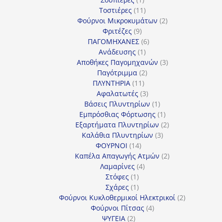
προϊόν
11
Τοστιέρες
11
προϊόντα
2
Φούρνοι Μικροκυμάτων
2
9
προϊόντα
Φριτέζες
9
προϊόντα
6
ΠΑΓΟΜΗΧΑΝΕΣ
6
1
προϊόντα
Ανάδευσης
1
προϊόν
3
Αποθήκες Παγομηχανών
3
2
προϊόντα
Παγότριμμα
2
11
προϊόντα
ΠΛΥΝΤΗΡΙΑ
11
προϊόντα
3
Αφαλατωτές
3
προϊόντα
1
Βάσεις Πλυντηρίων
1
προϊόν
1
Εμπρόσθιας Φόρτωσης
1
προϊόν
2
Εξαρτήματα Πλυντηρίων
2
3
προϊόντα
Καλάθια Πλυντηρίων
3
14
προϊόντα
ΦΟΥΡΝΟΙ
14
προϊόντα
2
Καπέλα Απαγωγής Ατμών
2
4
προϊόντα
Λαμαρίνες
4
1
προϊόντα
Στόφες
1
προϊόν
1
Σχάρες
1
προϊόν
2
Φούρνοι Κυκλοθερμικοί Ηλεκτρικοί
2
4
προϊόντα
Φούρνοι Πίτσας
4
2
προϊόντα
ΨΥΓΕΙΑ
2