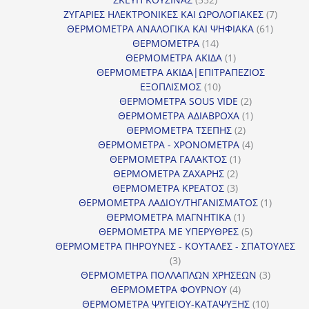
προϊόντα
7
ΖΥΓΑΡΙΕΣ ΗΛΕΚΤΡΟΝΙΚΕΣ ΚΑΙ ΩΡΟΛΟΓΙΑΚΕΣ
7
61
προϊόν
ΘΕΡΜΟΜΕΤΡΑ ΑΝΑΛΟΓΙΚΑ ΚΑΙ ΨΗΦΙΑΚΑ
61
14
προϊόντ
ΘΕΡΜΟΜΕΤΡΑ
14
προϊόντα
1
ΘΕΡΜΟΜΕΤΡΑ ΑΚΙΔΑ
1
προϊόν
ΘΕΡΜΟΜΕΤΡΑ ΑΚΙΔΑ|ΕΠΙΤΡΑΠΕΖΙΟΣ
10
ΕΞΟΠΛΙΣΜΟΣ
10
προϊόντα
2
ΘΕΡΜΟΜΕΤΡΑ SOUS VIDE
2
προϊόντα
1
ΘΕΡΜΟΜΕΤΡΑ ΑΔΙΑΒΡΟΧΑ
1
2
προϊόν
ΘΕΡΜΟΜΕΤΡΑ ΤΣΕΠΗΣ
2
προϊόντα
4
ΘΕΡΜΟΜΕΤΡΑ - ΧΡΟΝΟΜΕΤΡΑ
4
1
προϊόντα
ΘΕΡΜΟΜΕΤΡΑ ΓΑΛΑΚΤΟΣ
1
2
προϊόν
ΘΕΡΜΟΜΕΤΡΑ ΖΑΧΑΡΗΣ
2
προϊόντα
3
ΘΕΡΜΟΜΕΤΡΑ ΚΡΕΑΤΟΣ
3
προϊόντα
1
ΘΕΡΜΟΜΕΤΡΑ ΛΑΔΙΟΥ/ΤΗΓΑΝΙΣΜΑΤΟΣ
1
1
προϊόν
ΘΕΡΜΟΜΕΤΡΑ ΜΑΓΝΗΤΙΚΑ
1
προϊόν
5
ΘΕΡΜΟΜΕΤΡΑ ΜΕ ΥΠΕΡΥΘΡΕΣ
5
προϊόντα
ΘΕΡΜΟΜΕΤΡΑ ΠΗΡΟΥΝΕΣ - ΚΟΥΤΑΛΕΣ - ΣΠΑΤΟΥΛΕΣ
3
3
προϊόντα
3
ΘΕΡΜΟΜΕΤΡΑ ΠΟΛΛΑΠΛΩΝ ΧΡΗΣΕΩΝ
3
4
προϊόντ
ΘΕΡΜΟΜΕΤΡΑ ΦΟΥΡΝΟΥ
4
προϊόντα
10
ΘΕΡΜΟΜΕΤΡΑ ΨΥΓΕΙΟΥ-ΚΑΤΑΨΥΞΗΣ
10