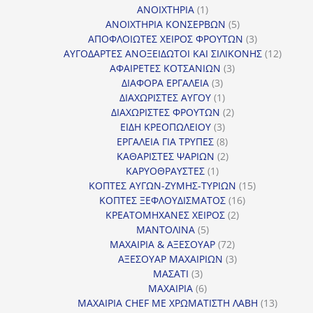
1
προϊόντα
ΑΝΟΙΧΤΗΡΙΑ
1
προϊόν
5
ΑΝΟΙΧΤΗΡΙΑ ΚΟΝΣΕΡΒΩΝ
5
προϊόντα
3
ΑΠΟΦΛΟΙΩΤΕΣ ΧΕΙΡΟΣ ΦΡΟΥΤΩΝ
3
προϊόντα
12
ΑΥΓΟΔΑΡΤΕΣ ΑΝΟΞΕΙΔΩΤΟΙ ΚΑΙ ΣΙΛΙΚΟΝΗΣ
12
3
προϊόν
ΑΦΑΙΡΕΤΕΣ ΚΟΤΣΑΝΙΩΝ
3
3
προϊόντα
ΔΙΑΦΟΡΑ ΕΡΓΑΛΕΙΑ
3
προϊόντα
1
ΔΙΑΧΩΡΙΣΤΕΣ ΑΥΓΟΥ
1
προϊόν
2
ΔΙΑΧΩΡΙΣΤΕΣ ΦΡΟΥΤΩΝ
2
3
προϊόντα
ΕΙΔΗ ΚΡΕΟΠΩΛΕΙΟΥ
3
προϊόντα
8
ΕΡΓΑΛΕΙΑ ΓΙΑ ΤΡΥΠΕΣ
8
προϊόντα
2
ΚΑΘΑΡΙΣΤΕΣ ΨΑΡΙΩΝ
2
1
προϊόντα
ΚΑΡΥΟΘΡΑΥΣΤΕΣ
1
προϊόν
15
ΚΟΠΤΕΣ ΑΥΓΩΝ-ΖΥΜΗΣ-ΤΥΡΙΩΝ
15
16
προϊόντα
ΚΟΠΤΕΣ ΞΕΦΛΟΥΔΙΣΜΑΤΟΣ
16
2
προϊόντα
ΚΡΕΑΤΟΜΗΧΑΝΕΣ ΧΕΙΡΟΣ
2
5
προϊόντα
ΜΑΝΤΟΛΙΝΑ
5
προϊόντα
72
ΜΑΧΑΙΡΙΑ & ΑΞΕΣΟΥΑΡ
72
προϊόντα
3
ΑΞΕΣΟΥΑΡ ΜΑΧΑΙΡΙΩΝ
3
3
προϊόντα
ΜΑΣΑΤΙ
3
προϊόντα
6
ΜΑΧΑΙΡΙΑ
6
προϊόντα
13
ΜΑΧΑΙΡΙΑ CHEF ΜΕ ΧΡΩΜΑΤΙΣΤΗ ΛΑΒΗ
13