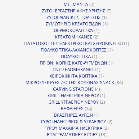
2
προϊόντα
ΜΕ ΙΜΑΝΤΑ
2
προϊόντα
7
ΖΥΓΟΙ ΕΡΓΑΣΤΗΡΙΑΚΗΣ ΧΡΗΣΗΣ
7
1
προϊόντα
ΖΥΓΟΙ ΛΙΑΝΙΚΗΣ ΠΩΛΗΣΗΣ
1
προϊόν
1
ΖΥΜΩΤΗΡΙΟ ΚΡΕΑΤΟΕΙΔΩΝ
1
1
προϊόν
ΘΕΡΜΟΚΟΛΛΗΤΙΚΆ
1
2
προϊόν
ΚΡΕΑΤΟΜΗΧΑΝΕΣ
2
προϊόντα
1
ΠΑΤΑΤΟΚΟΠΤΕΣ ΗΛΕΚΤΡΙΚΟΙ ΚΑΙ ΧΕΙΡΟΚΙΝΗΤΟΙ
1
1
προϊ
ΠΟΛΥΚΟΠΤΙΚΑ-ΛΑΧΑΝΟΚΟΠΤΕΣ
1
1
προϊόν
ΠΟΛΥΚΟΠΤΙΚΑ
1
προϊόν
1
ΠΡΙΟΝΙ ΚΟΠΗΣ ΚΑΤΕΨΥΓΜΕΝΩΝ
1
1
προϊόν
ΣΝΙΤΣΕΛΟΜΗΧΑΝΕΣ
1
προϊόν
1
ΧΕΙΡΟΚΙΝΗΤΑ ΚΟΠΤΙΚΑ
1
προϊόν
84
ΜΙΚΡΟΣΥΣΚΕΥΕΣ ΖΕΣΤΗΣ ΚΟΥΖΙΝΑΣ SNACK
84
4
προϊόντ
CARVING STATIONS
4
προϊόντα
1
GRILL ΗΛΕΚΤΡΙΚΑ ΝΕΡΟΥ
1
2
προϊόν
GRILL ΥΓΡΑΕΡΙΟΥ ΝΕΡΟΥ
2
14
προϊόντα
ΒΑΦΛΙΕΡΕΣ
14
προϊόντα
1
ΒΡΑΣΤΗΡΕΣ ΑΥΓΩΝ
1
προϊόν
2
ΓΥΡΟΙ ΗΛΕΚΤΡΙΚΟΙ & ΥΓΡΑΕΡΙΟΥ
2
2
προϊόντα
ΓΥΡΟΥ ΜΑΧΑΙΡΙΑ ΗΛΕΚΤΡΙΚΑ
2
13
προϊόντα
ΕΠΑΓΓΕΛΜΑΤΙΚΕΣ ΕΣΤΙΕΣ
13