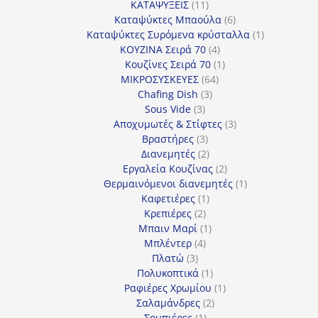
11
προϊόντα
ΚΑΤΑΨΥΞΕΙΣ
11
προϊόντα
6
Καταψύκτες Μπαούλα
6
προϊόντα
1
Καταψύκτες Συρόμενα κρύσταλλα
1
4
προϊόν
ΚΟΥΖΙΝΑ Σειρά 70
4
προϊόντα
1
Κουζίνες Σειρά 70
1
64
προϊόν
ΜΙΚΡΟΣΥΣΚΕΥΕΣ
64
3
προϊόντα
Chafing Dish
3
3
προϊόντα
Sous Vide
3
προϊόντα
3
Αποχυμωτές & Στίφτες
3
3
προϊόντα
Βραστήρες
3
προϊόντα
2
Διανεμητές
2
προϊόντα
2
Εργαλεία Κουζίνας
2
προϊόντα
1
Θερμαινόμενοι διανεμητές
1
1
προϊόν
Καφετιέρες
1
2
προϊόν
Κρεπιέρες
2
προϊόντα
1
Μπαιν Μαρί
1
4
προϊόν
Μπλέντερ
4
3
προϊόντα
Πλατώ
3
προϊόντα
1
Πολυκοπτικά
1
προϊόν
1
Ραφιέρες Χρωμίου
1
2
προϊόν
Σαλαμάνδρες
2
1
προϊόντα
Σουπιέρες
1