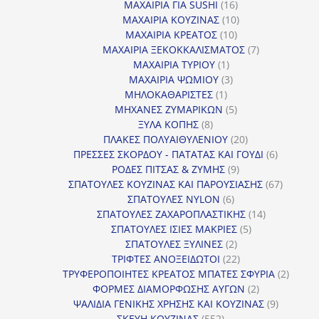
16
προϊόντ
ΜΑΧΑΙΡΙΑ ΓΙΑ SUSHI
16
προϊόντα
10
ΜΑΧΑΙΡΙΑ ΚΟΥΖΙΝΑΣ
10
10
προϊόντα
ΜΑΧΑΙΡΙΑ ΚΡΕΑΤΟΣ
10
προϊόντα
7
ΜΑΧΑΙΡΙΑ ΞΕΚΟΚΚΑΛΙΣΜΑΤΟΣ
7
1
προϊόντα
ΜΑΧΑΙΡΙΑ ΤΥΡΙΟΥ
1
προϊόν
3
ΜΑΧΑΙΡΙΑ ΨΩΜΙΟΥ
3
1
προϊόντα
ΜΗΛΟΚΑΘΑΡΙΣΤΕΣ
1
προϊόν
5
ΜΗΧΑΝΕΣ ΖΥΜΑΡΙΚΩΝ
5
8
προϊόντα
ΞΥΛΑ ΚΟΠΗΣ
8
προϊόντα
20
ΠΛΑΚΕΣ ΠΟΛΥΑΙΘΥΛΕΝΙΟΥ
20
προϊόντα
6
ΠΡΕΣΣΕΣ ΣΚΟΡΔΟΥ - ΠΑΤΑΤΑΣ ΚΑΙ ΓΟΥΔΙ
6
9
προϊόντα
ΡΟΔΕΣ ΠΙΤΣΑΣ & ΖΥΜΗΣ
9
προϊόντα
67
ΣΠΑΤΟΥΛΕΣ ΚΟΥΖΙΝΑΣ ΚΑΙ ΠΑΡΟΥΣΙΑΣΗΣ
67
6
προϊόντ
ΣΠΑΤΟΥΛΕΣ NYLON
6
προϊόντα
14
ΣΠΑΤΟΥΛΕΣ ΖΑΧΑΡΟΠΛΑΣΤΙΚΗΣ
14
5
προϊόντα
ΣΠΑΤΟΥΛΕΣ ΙΣΙΕΣ ΜΑΚΡΙΕΣ
5
2
προϊόντα
ΣΠΑΤΟΥΛΕΣ ΞΥΛΙΝΕΣ
2
προϊόντα
22
ΤΡΙΦΤΕΣ ΑΝΟΞΕΙΔΩΤΟΙ
22
προϊόντα
2
ΤΡΥΦΕΡΟΠΟΙΗΤΕΣ ΚΡΕΑΤΟΣ ΜΠΑΤΕΣ ΣΦΥΡΙΑ
2
2
προϊόν
ΦΟΡΜΕΣ ΔΙΑΜΟΡΦΩΣΗΣ ΑΥΓΩΝ
2
προϊόντα
9
ΨΑΛΙΔΙΑ ΓΕΝΙΚΗΣ ΧΡΗΣΗΣ ΚΑΙ ΚΟΥΖΙΝΑΣ
9
552
προϊόντα
ΣΚΕΥΗ ΚΟΥΖΙΝΑΣ
552