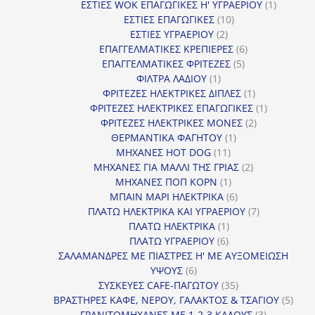
προϊόντα
1
ΕΣΤΙΕΣ WOK ΕΠΑΓΩΓΙΚΕΣ Η' ΥΓΡΑΕΡΙΟΥ
1
10
προϊόν
ΕΣΤΙΕΣ ΕΠΑΓΩΓΙΚΕΣ
10
2
προϊόντα
ΕΣΤΙΕΣ ΥΓΡΑΕΡΙΟΥ
2
προϊόντα
6
ΕΠΑΓΓΕΛΜΑΤΙΚΕΣ ΚΡΕΠΙΕΡΕΣ
6
5
προϊόντα
ΕΠΑΓΓΕΛΜΑΤΙΚΕΣ ΦΡΙΤΕΖΕΣ
5
1
προϊόντα
ΦΙΛΤΡΑ ΛΑΔΙΟΥ
1
προϊόν
1
ΦΡΙΤΕΖΕΣ ΗΛΕΚΤΡΙΚΕΣ ΔΙΠΛΕΣ
1
προϊόν
1
ΦΡΙΤΕΖΕΣ ΗΛΕΚΤΡΙΚΕΣ ΕΠΑΓΩΓΙΚΕΣ
1
2
προϊόν
ΦΡΙΤΕΖΕΣ ΗΛΕΚΤΡΙΚΕΣ ΜΟΝΕΣ
2
1
προϊόντα
ΘΕΡΜΑΝΤΙΚΑ ΦΑΓΗΤΟΥ
1
11
προϊόν
ΜΗΧΑΝΕΣ HOT DOG
11
προϊόντα
2
ΜΗΧΑΝΕΣ ΓΙΑ ΜΑΛΛΙ ΤΗΣ ΓΡΙΑΣ
2
1
προϊόντα
ΜΗΧΑΝΕΣ ΠΟΠ ΚΟΡΝ
1
προϊόν
6
ΜΠΑΙΝ ΜΑΡΙ ΗΛΕΚΤΡΙΚΑ
6
προϊόντα
7
ΠΛΑΤΩ ΗΛΕΚΤΡΙΚΑ ΚΑΙ ΥΓΡΑΕΡΙΟΥ
7
1
προϊόντα
ΠΛΑΤΩ ΗΛΕΚΤΡΙΚΑ
1
6
προϊόν
ΠΛΑΤΩ ΥΓΡΑΕΡΙΟΥ
6
προϊόντα
ΣΑΛΑΜΑΝΔΡΕΣ ΜΕ ΠΙΑΣΤΡΕΣ Η' ΜΕ ΑΥΞΟΜΕΙΩΣΗ
6
ΥΨΟΥΣ
6
προϊόντα
35
ΣΥΣΚΕΥΕΣ CAFE-ΠΑΓΩΤΟΥ
35
προϊόντα
5
ΒΡΑΣΤΗΡΕΣ ΚΑΦΕ, ΝΕΡΟΥ, ΓΑΛΑΚΤΟΣ & ΤΣΑΓΙΟΥ
5
3
προϊ
ΓΡΑΝΙΤΟΜΗΧΑΝΕΣ ΜΕ 1-2-3 ΚΑΔΟΥΣ
3