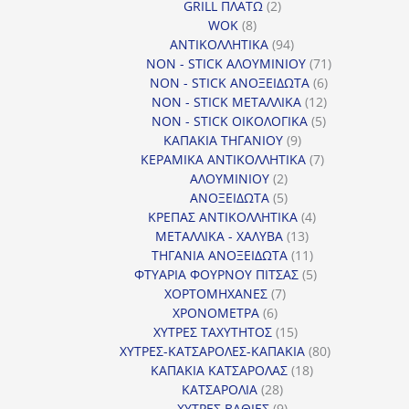
προϊόντα
2
GRILL ΠΛΑΤΩ
2
8
προϊόντα
WOK
8
προϊόντα
94
ΑΝΤΙΚΟΛΛΗΤΙΚΑ
94
προϊόντα
71
NON - STICK ΑΛΟΥΜΙΝΙΟΥ
71
6
προϊόντα
NON - STICK ΑΝΟΞΕΙΔΩΤΑ
6
12
προϊόντα
NON - STICK ΜΕΤΑΛΛΙΚΑ
12
5
προϊόντα
NON - STICK ΟΙΚΟΛΟΓΙΚΑ
5
9
προϊόντα
ΚΑΠΑΚΙΑ ΤΗΓΑΝΙΟΥ
9
προϊόντα
7
ΚΕΡΑΜΙΚΑ ΑΝΤΙΚΟΛΛΗΤΙΚΑ
7
2
προϊόντα
ΑΛΟΥΜΙΝΙΟΥ
2
προϊόντα
5
ΑΝΟΞΕΙΔΩΤΑ
5
προϊόντα
4
ΚΡΕΠΑΣ ΑΝΤΙΚΟΛΛΗΤΙΚΑ
4
13
προϊόντα
ΜΕΤΑΛΛΙΚΑ - ΧΑΛΥΒΑ
13
προϊόντα
11
ΤΗΓΑΝΙΑ ΑΝΟΞΕΙΔΩΤΑ
11
προϊόντα
5
ΦΤΥΑΡΙΑ ΦΟΥΡΝΟΥ ΠΙΤΣΑΣ
5
7
προϊόντα
ΧΟΡΤΟΜΗΧΑΝΕΣ
7
6
προϊόντα
ΧΡΟΝΟΜΕΤΡΑ
6
προϊόντα
15
ΧΥΤΡΕΣ ΤΑΧΥΤΗΤΟΣ
15
προϊόντα
80
ΧΥΤΡΕΣ-ΚΑΤΣΑΡΟΛΕΣ-ΚΑΠΑΚΙΑ
80
18
προϊόντα
ΚΑΠΑΚΙΑ ΚΑΤΣΑΡΟΛΑΣ
18
28
προϊόντα
ΚΑΤΣΑΡΟΛΙΑ
28
προϊόντα
9
ΧΥΤΡΕΣ ΒΑΘΙΕΣ
9