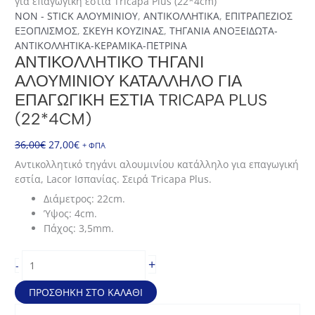
για επαγωγική εστία Tricapa Plus (22*4cm)
NON - STICK ΑΛΟΥΜΙΝΙΟΥ
,
ΑΝΤΙΚΟΛΛΗΤΙΚΑ
,
ΕΠΙΤΡΑΠΕΖΙΟΣ
ΕΞΟΠΛΙΣΜΟΣ
,
ΣΚΕΥΗ ΚΟΥΖΙΝΑΣ
,
ΤΗΓΑΝΙΑ ΑΝΟΞΕΙΔΩΤΑ-
ΑΝΤΙΚΟΛΛΗΤΙΚΑ-ΚΕΡΑΜΙΚΑ-ΠΕΤΡΙΝΑ
ΑΝΤΙΚΟΛΛΗΤΙΚΌ ΤΗΓΆΝΙ
ΑΛΟΥΜΙΝΊΟΥ ΚΑΤΆΛΛΗΛΟ ΓΙΑ
ΕΠΑΓΩΓΙΚΉ ΕΣΤΊΑ TRICAPA PLUS
(22*4CM)
Original
Η
36,00
€
27,00
€
+ ΦΠΑ
price
τρέχουσα
Αντικολλητικό τηγάνι αλουμινίου κατάλληλο για επαγωγική
was:
τιμή
εστία, Lacor Ισπανίας. Σειρά Tricapa Plus.
36,00€.
είναι:
Διάμετρος: 22cm.
27,00€.
Ύψος: 4cm.
Πάχος: 3,5mm.
Αντικολλητικό
+
-
τηγάνι
αλουμινίου
ΠΡΟΣΘΉΚΗ ΣΤΟ ΚΑΛΆΘΙ
κατάλληλο