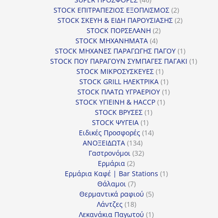
προϊόντα
2
STOCK ΕΠΙΤΡΑΠΕΖΙΟΣ ΕΞΟΠΛΙΣΜΟΣ
2
προϊόντα
2
STOCK ΣΚΕΥΗ & ΕΙΔΗ ΠΑΡΟΥΣΙΑΣΗΣ
2
2
προϊόντα
STOCK ΠΟΡΣΕΛΑΝΗ
2
4
προϊόντα
STOCK ΜΗΧΑΝΗΜΑΤΑ
4
προϊόντα
1
STOCK ΜΗΧΑΝΕΣ ΠΑΡΑΓΩΓΗΣ ΠΑΓΟΥ
1
προϊόν
1
STOCK ΠΟΥ ΠΑΡΑΓΟΥΝ ΣΥΜΠΑΓΕΣ ΠΑΓΑΚΙ
1
1
προϊόν
STOCK ΜΙΚΡΟΣΥΣΚΕΥΕΣ
1
προϊόν
1
STOCK GRILL ΗΛΕΚΤΡΙΚΑ
1
προϊόν
1
STOCK ΠΛΑΤΩ ΥΓΡΑΕΡΙΟΥ
1
1
προϊόν
STOCK ΥΓΙΕΙΝΗ & HACCP
1
1
προϊόν
STOCK ΒΡΥΣΕΣ
1
1
προϊόν
STOCK ΨΥΓΕΙΑ
1
προϊόν
14
Ειδικές Προσφορές
14
134
προϊόντα
ΑΝΟΞΕΙΔΩΤΑ
134
προϊόντα
32
Γαστρονόμοι
32
2
προϊόντα
Ερμάρια
2
προϊόντα
1
Ερμάρια Καφέ | Bar Stations
1
7
προϊόν
Θάλαμοι
7
προϊόντα
5
Θερμαντικά ραφιού
5
18
προϊόντα
Λάντζες
18
προϊόντα
1
Λεκανάκια Παγωτού
1