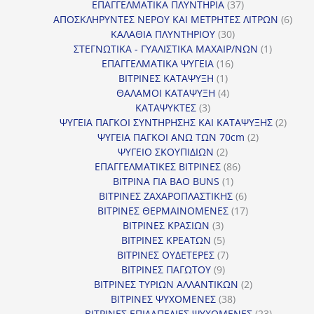
37
προϊόντ
ΕΠΑΓΓΕΛΜΑΤΙΚΑ ΠΛΥΝΤΗΡΙΑ
37
προϊόντα
6
ΑΠΟΣΚΛΗΡΥΝΤΕΣ ΝΕΡΟΥ ΚΑΙ ΜΕΤΡΗΤΕΣ ΛΙΤΡΩΝ
6
30
προϊ
ΚΑΛΑΘΙΑ ΠΛΥΝΤΗΡΙΟΥ
30
προϊόντα
1
ΣΤΕΓΝΩΤΙΚΑ - ΓΥΑΛΙΣΤΙΚΑ ΜΑΧΑΙΡ/ΝΩΝ
1
16
προϊόν
ΕΠΑΓΓΕΛΜΑΤΙΚΑ ΨΥΓΕΙΑ
16
1
προϊόντα
ΒΙΤΡΙΝΕΣ ΚΑΤΑΨΥΞΗ
1
προϊόν
4
ΘΑΛΑΜΟΙ ΚΑΤΑΨΥΞΗ
4
3
προϊόντα
ΚΑΤΑΨΥΚΤΕΣ
3
προϊόντα
2
ΨΥΓΕΙΑ ΠΑΓΚΟΙ ΣΥΝΤΗΡΗΣΗΣ ΚΑΙ ΚΑΤΑΨΥΞΗΣ
2
2
προϊό
ΨΥΓΕΙΑ ΠΑΓΚΟΙ ΑΝΩ ΤΩΝ 70cm
2
2
προϊόντα
ΨΥΓΕΙΟ ΣΚΟΥΠΙΔΙΩΝ
2
προϊόντα
86
ΕΠΑΓΓΕΛΜΑΤΙΚΕΣ ΒΙΤΡΙΝΕΣ
86
1
προϊόντα
ΒΙΤΡΙΝΑ ΓΙΑ BAO BUNS
1
προϊόν
6
ΒΙΤΡΙΝΕΣ ΖΑΧΑΡΟΠΛΑΣΤΙΚΗΣ
6
προϊόντα
17
ΒΙΤΡΙΝΕΣ ΘΕΡΜΑΙΝΟΜΕΝΕΣ
17
3
προϊόντα
ΒΙΤΡΙΝΕΣ ΚΡΑΣΙΩΝ
3
προϊόντα
5
ΒΙΤΡΙΝΕΣ ΚΡΕΑΤΩΝ
5
προϊόντα
7
ΒΙΤΡΙΝΕΣ ΟΥΔΕΤΕΡΕΣ
7
9
προϊόντα
ΒΙΤΡΙΝΕΣ ΠΑΓΩΤΟΥ
9
προϊόντα
2
ΒΙΤΡΙΝΕΣ ΤΥΡΙΩΝ ΑΛΛΑΝΤΙΚΩΝ
2
38
προϊόντα
ΒΙΤΡΙΝΕΣ ΨΥΧΟΜΕΝΕΣ
38
προϊόντα
23
ΒΙΤΡΙΝΕΣ ΕΠΙΔΑΠΕΔΙΕΣ ΨΥΧΟΜΕΝΕΣ
23