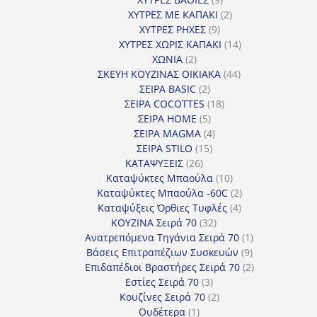
προϊόντα
2
ΧΥΤΡΕΣ ΜΕ ΚΑΠΑΚΙ
2
9
προϊόντα
ΧΥΤΡΕΣ ΡΗΧΕΣ
9
προϊόντα
14
ΧΥΤΡΕΣ ΧΩΡΙΣ ΚΑΠΑΚΙ
14
2
προϊόντα
ΧΩΝΙΑ
2
προϊόντα
44
ΣΚΕΥΗ ΚΟΥΖΙΝΑΣ ΟΙΚΙΑΚΑ
44
2
προϊόντα
ΣΕΙΡΑ BASIC
2
προϊόντα
18
ΣΕΙΡΑ COCOTTES
18
5
προϊόντα
ΣΕΙΡΑ HOME
5
προϊόντα
4
ΣΕΙΡΑ MAGMA
4
15
προϊόντα
ΣΕΙΡΑ STILO
15
26
προϊόντα
ΚΑΤΑΨΥΞΕΙΣ
26
προϊόντα
10
Καταψύκτες Μπαούλα
10
προϊόντα
2
Καταψύκτες Μπαούλα -60C
2
4
προϊόντα
Καταψύξεις Όρθιες Τυφλές
4
32
προϊόντα
ΚΟΥΖΙΝΑ Σειρά 70
32
προϊόντα
1
Ανατρεπόμενα Τηγάνια Σειρά 70
1
9
προϊόν
Βάσεις Επιτραπέζιων Συσκευών
9
προϊόντα
2
Επιδαπέδιοι Βραστήρες Σειρά 70
2
3
προϊόντα
Εστίες Σειρά 70
3
προϊόντα
2
Κουζίνες Σειρά 70
2
1
προϊόντα
Ουδέτερα
1