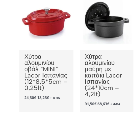
Χύτρα
Χύτρα
αλουμινίου
αλουμινίου
οβάλ “MINI”
μαύρη με
Lacor Ισπανίας
καπάκι Lacor
(12*8,5*5cm –
Ισπανίας
0,25lt)
(24*10cm –
4,2lt)
Original
Η
24,30
€
18,23
€
+ ΦΠΑ
price
τρέχουσα
Original
Η
91,50
€
68,63
€
+ ΦΠΑ
was:
τιμή
price
τρέχουσα
24,30€.
είναι:
was:
τιμή
18,23€.
91,50€.
είναι:
68,63€.