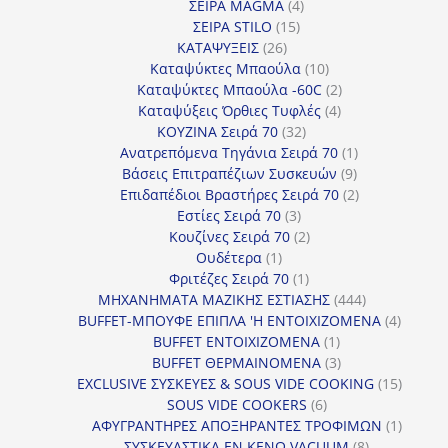
προϊόντα
4
ΣΕΙΡΑ MAGMA
4
15
προϊόντα
ΣΕΙΡΑ STILO
15
26
προϊόντα
ΚΑΤΑΨΥΞΕΙΣ
26
προϊόντα
10
Καταψύκτες Μπαούλα
10
προϊόντα
2
Καταψύκτες Μπαούλα -60C
2
4
προϊόντα
Καταψύξεις Όρθιες Τυφλές
4
32
προϊόντα
ΚΟΥΖΙΝΑ Σειρά 70
32
προϊόντα
1
Ανατρεπόμενα Τηγάνια Σειρά 70
1
9
προϊόν
Βάσεις Επιτραπέζιων Συσκευών
9
προϊόντα
2
Επιδαπέδιοι Βραστήρες Σειρά 70
2
3
προϊόντα
Εστίες Σειρά 70
3
προϊόντα
2
Κουζίνες Σειρά 70
2
1
προϊόντα
Ουδέτερα
1
προϊόν
1
Φριτέζες Σειρά 70
1
προϊόν
444
ΜΗΧΑΝΗΜΑΤΑ ΜΑΖΙΚΗΣ ΕΣΤΙΑΣΗΣ
444
προϊόντα
4
BUFFET-ΜΠΟΥΦΕ ΕΠΙΠΛΑ 'Η ΕΝΤΟΙΧΙΖΟΜΕΝΑ
4
1
προϊόν
BUFFET ΕΝΤΟΙΧΙΖΟΜΕΝΑ
1
προϊόν
3
BUFFET ΘΕΡΜΑΙΝΟΜΕΝΑ
3
προϊόντα
15
EXCLUSIVE ΣΥΣΚΕΥΕΣ & SOUS VIDE COOKING
15
6
προϊόν
SOUS VIDE COOKERS
6
προϊόντα
1
ΑΦΥΓΡΑΝΤΗΡΕΣ ΑΠΟΞΗΡΑΝΤΕΣ ΤΡΟΦΙΜΩΝ
1
8
προϊόν
ΣΥΣΚΕΥΑΣΤΙΚΑ ΕΝ ΚΕΝΩ VACUUM
8