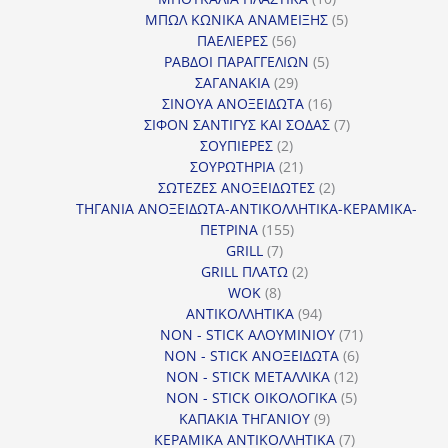
προϊόντα
5
ΜΠΩΛ ΚΩΝΙΚΑ ΑΝΑΜΕΙΞΗΣ
5
56
προϊόντα
ΠΑΕΛΙΕΡΕΣ
56
προϊόντα
5
ΡΑΒΔΟΙ ΠΑΡΑΓΓΕΛΙΩΝ
5
29
προϊόντα
ΣΑΓΑΝΑΚΙΑ
29
προϊόντα
16
ΣΙΝΟΥΑ ΑΝΟΞΕΙΔΩΤΑ
16
προϊόντα
7
ΣΙΦΟΝ ΣΑΝΤΙΓΥΣ ΚΑΙ ΣΟΔΑΣ
7
2
προϊόντα
ΣΟΥΠΙΕΡΕΣ
2
προϊόντα
21
ΣΟΥΡΩΤΗΡΙΑ
21
προϊόντα
2
ΣΩΤΕΖΕΣ ΑΝΟΞΕΙΔΩΤΕΣ
2
προϊόντα
ΤΗΓΑΝΙΑ ΑΝΟΞΕΙΔΩΤΑ-ΑΝΤΙΚΟΛΛΗΤΙΚΑ-ΚΕΡΑΜΙΚΑ-
155
ΠΕΤΡΙΝΑ
155
7
προϊόντα
GRILL
7
προϊόντα
2
GRILL ΠΛΑΤΩ
2
8
προϊόντα
WOK
8
προϊόντα
94
ΑΝΤΙΚΟΛΛΗΤΙΚΑ
94
προϊόντα
71
NON - STICK ΑΛΟΥΜΙΝΙΟΥ
71
6
προϊόντα
NON - STICK ΑΝΟΞΕΙΔΩΤΑ
6
12
προϊόντα
NON - STICK ΜΕΤΑΛΛΙΚΑ
12
5
προϊόντα
NON - STICK ΟΙΚΟΛΟΓΙΚΑ
5
9
προϊόντα
ΚΑΠΑΚΙΑ ΤΗΓΑΝΙΟΥ
9
προϊόντα
7
ΚΕΡΑΜΙΚΑ ΑΝΤΙΚΟΛΛΗΤΙΚΑ
7