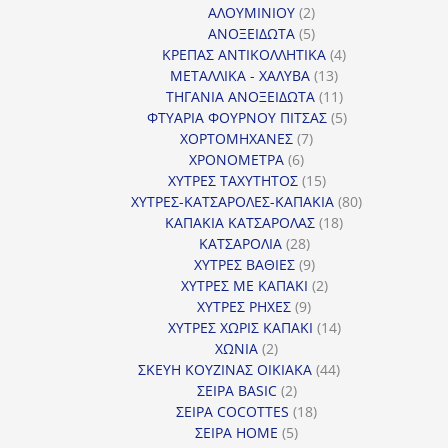
2
προϊόντα
ΑΛΟΥΜΙΝΙΟΥ
2
προϊόντα
5
ΑΝΟΞΕΙΔΩΤΑ
5
προϊόντα
4
ΚΡΕΠΑΣ ΑΝΤΙΚΟΛΛΗΤΙΚΑ
4
13
προϊόντα
ΜΕΤΑΛΛΙΚΑ - ΧΑΛΥΒΑ
13
προϊόντα
11
ΤΗΓΑΝΙΑ ΑΝΟΞΕΙΔΩΤΑ
11
προϊόντα
5
ΦΤΥΑΡΙΑ ΦΟΥΡΝΟΥ ΠΙΤΣΑΣ
5
7
προϊόντα
ΧΟΡΤΟΜΗΧΑΝΕΣ
7
6
προϊόντα
ΧΡΟΝΟΜΕΤΡΑ
6
προϊόντα
15
ΧΥΤΡΕΣ ΤΑΧΥΤΗΤΟΣ
15
προϊόντα
80
ΧΥΤΡΕΣ-ΚΑΤΣΑΡΟΛΕΣ-ΚΑΠΑΚΙΑ
80
18
προϊόντα
ΚΑΠΑΚΙΑ ΚΑΤΣΑΡΟΛΑΣ
18
28
προϊόντα
ΚΑΤΣΑΡΟΛΙΑ
28
προϊόντα
9
ΧΥΤΡΕΣ ΒΑΘΙΕΣ
9
προϊόντα
2
ΧΥΤΡΕΣ ΜΕ ΚΑΠΑΚΙ
2
9
προϊόντα
ΧΥΤΡΕΣ ΡΗΧΕΣ
9
προϊόντα
14
ΧΥΤΡΕΣ ΧΩΡΙΣ ΚΑΠΑΚΙ
14
2
προϊόντα
ΧΩΝΙΑ
2
προϊόντα
44
ΣΚΕΥΗ ΚΟΥΖΙΝΑΣ ΟΙΚΙΑΚΑ
44
2
προϊόντα
ΣΕΙΡΑ BASIC
2
προϊόντα
18
ΣΕΙΡΑ COCOTTES
18
5
προϊόντα
ΣΕΙΡΑ HOME
5