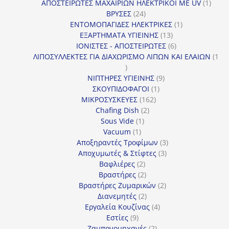
προϊόντα
1
ΑΠΟΣΤΕΙΡΩΤΕΣ ΜΑΧΑΙΡΙΩΝ ΗΛΕΚΤΡΙΚΟΙ ΜΕ UV
1
24
προϊό
ΒΡΥΣΕΣ
24
προϊόντα
1
ΕΝΤΟΜΟΠΑΓΙΔΕΣ ΗΛΕΚΤΡΙΚΕΣ
1
13
προϊόν
ΕΞΑΡΤΗΜΑΤΑ ΥΓΙΕΙΝΗΣ
13
προϊόντα
6
ΙΟΝΙΣΤΕΣ - ΑΠΟΣΤΕΙΡΩΤΕΣ
6
προϊόντα
ΛΙΠΟΣΥΛΛΕΚΤΕΣ ΓΙΑ ΔΙΑΧΩΡΙΣΜΟ ΛΙΠΩΝ ΚΑΙ ΕΛΑΙΩΝ
1
1
προϊόν
9
ΝΙΠΤΗΡΕΣ ΥΓΙΕΙΝΗΣ
9
1
προϊόντα
ΣΚΟΥΠΙΔΟΦΑΓΟΙ
1
162
προϊόν
ΜΙΚΡΟΣΥΣΚΕΥΕΣ
162
2
προϊόντα
Chafing Dish
2
1
προϊόντα
Sous Vide
1
1
προϊόν
Vacuum
1
προϊόν
3
Αποξηραντές Τροφίμων
3
3
προϊόντα
Αποχυμωτές & Στίφτες
3
2
προϊόντα
Βαφλιέρες
2
προϊόντα
2
Βραστήρες
2
προϊόντα
2
Βραστήρες Ζυμαρικών
2
2
προϊόντα
Διανεμητές
2
προϊόντα
4
Εργαλεία Κουζίνας
4
9
προϊόντα
Εστίες
9
προϊόντα
2
Ζαμπονομηχανές
2