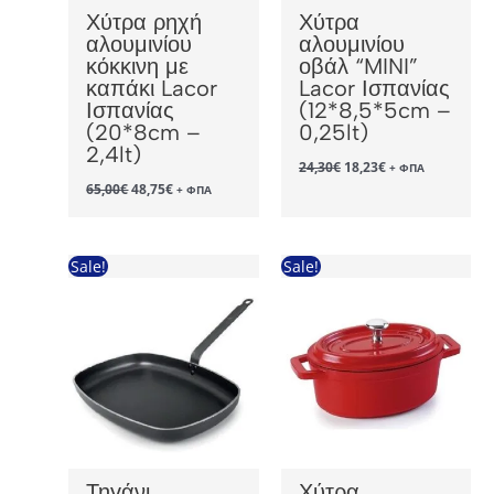
Χύτρα ρηχή
Χύτρα
αλουμινίου
αλουμινίου
κόκκινη με
οβάλ “MINI”
καπάκι Lacor
Lacor Ισπανίας
Ισπανίας
(12*8,5*5cm –
(20*8cm –
0,25lt)
2,4lt)
Original
Η
24,30
€
18,23
€
+ ΦΠΑ
price
τρέχουσα
Original
Η
65,00
€
48,75
€
+ ΦΠΑ
was:
τιμή
price
τρέχουσα
24,30€.
είναι:
was:
τιμή
18,23€.
65,00€.
είναι:
48,75€.
Sale!
Sale!
Τηγάνι
Χύτρα