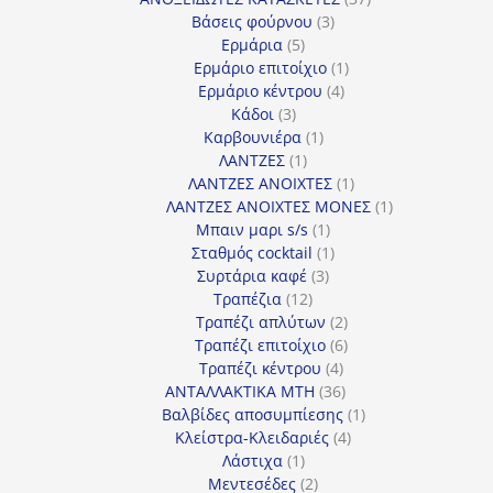
3
προϊόντα
Βάσεις φούρνου
3
5
προϊόντα
Ερμάρια
5
προϊόντα
1
Ερμάριο επιτοίχιο
1
4
προϊόν
Ερμάριο κέντρου
4
3
προϊόντα
Κάδοι
3
προϊόντα
1
Καρβουνιέρα
1
1
προϊόν
ΛΑΝΤΖΕΣ
1
προϊόν
1
ΛΑΝΤΖΕΣ ΑΝΟΙΧΤΕΣ
1
προϊόν
1
ΛΑΝΤΖΕΣ ΑΝΟΙΧΤΕΣ ΜΟΝΕΣ
1
1
προϊόν
Μπαιν μαρι s/s
1
προϊόν
1
Σταθμός cocktail
1
3
προϊόν
Συρτάρια καφέ
3
12
προϊόντα
Τραπέζια
12
προϊόντα
2
Τραπέζι απλύτων
2
προϊόντα
6
Τραπέζι επιτοίχιο
6
4
προϊόντα
Τραπέζι κέντρου
4
προϊόντα
36
ΑΝΤΑΛΛΑΚΤΙΚΑ MTH
36
προϊόντα
1
Βαλβίδες αποσυμπίεσης
1
4
προϊόν
Κλείστρα-Κλειδαριές
4
1
προϊόντα
Λάστιχα
1
προϊόν
2
Μεντεσέδες
2