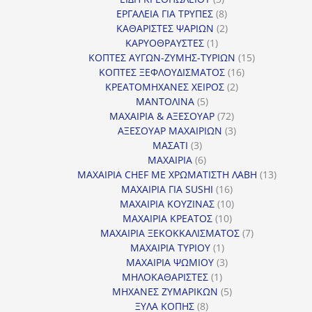
προϊόντα
8
ΕΡΓΑΛΕΙΑ ΓΙΑ ΤΡΥΠΕΣ
8
προϊόντα
2
ΚΑΘΑΡΙΣΤΕΣ ΨΑΡΙΩΝ
2
1
προϊόντα
ΚΑΡΥΟΘΡΑΥΣΤΕΣ
1
προϊόν
15
ΚΟΠΤΕΣ ΑΥΓΩΝ-ΖΥΜΗΣ-ΤΥΡΙΩΝ
15
16
προϊόντα
ΚΟΠΤΕΣ ΞΕΦΛΟΥΔΙΣΜΑΤΟΣ
16
2
προϊόντα
ΚΡΕΑΤΟΜΗΧΑΝΕΣ ΧΕΙΡΟΣ
2
5
προϊόντα
ΜΑΝΤΟΛΙΝΑ
5
προϊόντα
72
ΜΑΧΑΙΡΙΑ & ΑΞΕΣΟΥΑΡ
72
προϊόντα
3
ΑΞΕΣΟΥΑΡ ΜΑΧΑΙΡΙΩΝ
3
3
προϊόντα
ΜΑΣΑΤΙ
3
προϊόντα
6
ΜΑΧΑΙΡΙΑ
6
προϊόντα
13
ΜΑΧΑΙΡΙΑ CHEF ΜΕ ΧΡΩΜΑΤΙΣΤΗ ΛΑΒΗ
13
16
προϊόντ
ΜΑΧΑΙΡΙΑ ΓΙΑ SUSHI
16
προϊόντα
10
ΜΑΧΑΙΡΙΑ ΚΟΥΖΙΝΑΣ
10
10
προϊόντα
ΜΑΧΑΙΡΙΑ ΚΡΕΑΤΟΣ
10
προϊόντα
7
ΜΑΧΑΙΡΙΑ ΞΕΚΟΚΚΑΛΙΣΜΑΤΟΣ
7
1
προϊόντα
ΜΑΧΑΙΡΙΑ ΤΥΡΙΟΥ
1
προϊόν
3
ΜΑΧΑΙΡΙΑ ΨΩΜΙΟΥ
3
1
προϊόντα
ΜΗΛΟΚΑΘΑΡΙΣΤΕΣ
1
προϊόν
5
ΜΗΧΑΝΕΣ ΖΥΜΑΡΙΚΩΝ
5
8
προϊόντα
ΞΥΛΑ ΚΟΠΗΣ
8