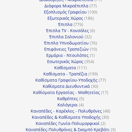
77
προϊόντα
Διάφορα Μικροέπιπλα
77
προϊόντα
100
Εξοπλισμός Γραφείου
100
186
προϊόντα
Εξωτερικός Χώρος
186
776
προϊόντα
Έπιπλα
776
προϊόντα
6
Έπιπλα TV - Κονσόλες
6
32
προϊόντα
Έπιπλα Σαλονιού
32
προϊόντα
76
Έπιπλα Υπνοδωματίου
76
10
προϊόντα
Επιφάνειες Τραπεζιών
10
1
προϊόντα
Ερμάρια - Ντουλάπες
1
354
προϊόν
Εσωτερικός Χώρος
354
111
προϊόντα
Καθίσματα
111
προϊόντα
199
Καθίσματα - Τραπέζια
199
προϊόντα
77
Καθίσματα Γραφείου-Υποδοχής
77
30
προϊόντα
Καθίσματα Διευθυντικά
30
προϊόντα
17
Καθίσματα Εργασίας - Μαθητείας
17
5
προϊόντα
Καθρέπτες
5
4
προϊόντα
Καλόγεροι
4
προϊόντα
48
Καναπέδες - Καρέκλες - Πολυθρόνες
48
30
προϊόντα
Καναπέδες & Καθίσματα Υποδοχής
30
2
προϊόντα
Καναπέδες Γωνία-Πολυμορφικοί
2
προϊόντα
3
Καναπέδες-Πολυθρόνες & Σκαμπό Κρεβάτι
3