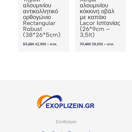
αλουμινίου
αλουμινίου
αντικολλητικό
κόκκινη οβάλ
ορθογώνιο
με καπάκι
Rectangular
Lacor Ισπανίας
Robust
(26*9cm –
(38*26*5cm)
3,5lt)
Original
Η
Original
Η
57,20
€
42,90
€
77,40
€
58,05
€
+ ΦΠΑ
+ ΦΠΑ
price
τρέχουσα
price
τρέχουσα
was:
τιμή
was:
τιμή
57,20€.
είναι:
77,40€.
είναι:
42,90€.
58,05€.
Σύνδεσμοι