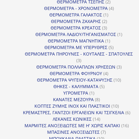
2
προϊόν
ΘΕΡΜΟΜΕΤΡΑ ΤΣΕΠΗΣ
2
προϊόντα
4
ΘΕΡΜΟΜΕΤΡΑ - ΧΡΟΝΟΜΕΤΡΑ
4
1
προϊόντα
ΘΕΡΜΟΜΕΤΡΑ ΓΑΛΑΚΤΟΣ
1
2
προϊόν
ΘΕΡΜΟΜΕΤΡΑ ΖΑΧΑΡΗΣ
2
προϊόντα
3
ΘΕΡΜΟΜΕΤΡΑ ΚΡΕΑΤΟΣ
3
προϊόντα
1
ΘΕΡΜΟΜΕΤΡΑ ΛΑΔΙΟΥ/ΤΗΓΑΝΙΣΜΑΤΟΣ
1
1
προϊόν
ΘΕΡΜΟΜΕΤΡΑ ΜΑΓΝΗΤΙΚΑ
1
προϊόν
5
ΘΕΡΜΟΜΕΤΡΑ ΜΕ ΥΠΕΡΥΘΡΕΣ
5
προϊόντα
ΘΕΡΜΟΜΕΤΡΑ ΠΗΡΟΥΝΕΣ - ΚΟΥΤΑΛΕΣ - ΣΠΑΤΟΥΛΕΣ
3
3
προϊόντα
3
ΘΕΡΜΟΜΕΤΡΑ ΠΟΛΛΑΠΛΩΝ ΧΡΗΣΕΩΝ
3
4
προϊόντ
ΘΕΡΜΟΜΕΤΡΑ ΦΟΥΡΝΟΥ
4
προϊόντα
10
ΘΕΡΜΟΜΕΤΡΑ ΨΥΓΕΙΟΥ-ΚΑΤΑΨΥΞΗΣ
10
5
προϊόντα
ΘΗΚΕΣ - ΚΑΛΥΜΜΑΤΑ
5
1
προϊόντα
ΥΓΡΟΜΕΤΡΑ
1
προϊόν
8
ΚΑΝΑΤΕΣ ΜΕΖΟΥΡΑ
8
προϊόντα
10
ΚΟΠΤΕΣ ΖΥΜΗΣ INOX ΚΑΙ ΠΛΑΣΤΙΚΟΙ
10
προϊόντα
6
ΚΡΕΜΑΣΤΡΕΣ, ΓΑΝΤΖΟΙ ΕΡΓΑΛΕΙΩΝ ΚΑΙ ΤΣΙΓΚΕΛΙΑ
6
14
προϊ
ΛΕΚΑΝΕΣ ΚΩΝΙΚΕΣ
14
προϊόντα
16
ΜΑΡΜΙΤΕΣ ΑΝΟΞΕΙΔΩΤΕΣ ΜΕ Η' ΧΩΡΙΣ ΚΑΠΑΚΙ
16
7
προϊ
ΜΠΑΣΙΝΕΣ ΑΝΟΞΕΙΔΩΤΕΣ
7
10
προϊόντα
ΜΠΟΥΚΑΛΙΑ ΠΛΑΣΤΙΚΑ
10