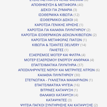
40
προϊόντα
ΑΠΟΘΗΚΕΥΣΗ & ΜΕΤΑΦΟΡΑ
40
3
προϊόντα
ΔΙΣΚΟΙ ΓΙΑ ΖΥΜΑΡΙΑ
3
προϊόντα
12
ΙΣΟΘΕΡΜΙΚΑ ΚΙΒΩΤΙΑ
12
4
προϊόντα
ΙΣΟΘΕΡΜΙΚΟΙ ΔΙΣΚΟΙ
4
προϊόντα
1
ΚΑΡΟΤΣΙΑ ΓΕΝΙΚΗΣ ΧΡΗΣΗΣ
1
προϊόν
2
ΚΑΡΟΤΣΙΑ ΓΙΑ ΚΑΛΑΘΙΑ ΠΛΥΝΤΗΡΙΟΥ
2
προϊόντα
2
ΚΑΡΟΤΣΙΑ ΙΣΟΘΕΡΜΙΚΩΝ ΔΙΣΚΩΝ/ΚΙΒΩΤΙΩΝ
2
1
προϊόν
ΚΑΡΟΤΣΙΑ ΜΕΤΑΦΟΡΑΣ ΠΙΑΤΩΝ
1
14
προϊόν
ΚΙΒΩΤΙΑ & ΤΣΑΝΤΕΣ DELIVERY
14
1
προϊόντα
ΠΑΛΕΤΕΣ
1
προϊόν
4
ΕΞΑΕΡΙΣΜΟΣ ΜΟΤΕΡ ΚΑΙ ΦΙΛΤΡΑ
4
προϊόντα
4
ΜΟΤΕΡ ΕΞΑΕΡΙΣΜΟΥ ΕΝΕΡΓΟΥ ΑΝΘΡΑΚΑ
4
37
προϊόντ
ΕΠΑΓΓΕΛΜΑΤΙΚΑ ΠΛΥΝΤΗΡΙΑ
37
προϊόντα
6
ΑΠΟΣΚΛΗΡΥΝΤΕΣ ΝΕΡΟΥ ΚΑΙ ΜΕΤΡΗΤΕΣ ΛΙΤΡΩΝ
6
30
προϊ
ΚΑΛΑΘΙΑ ΠΛΥΝΤΗΡΙΟΥ
30
προϊόντα
1
ΣΤΕΓΝΩΤΙΚΑ - ΓΥΑΛΙΣΤΙΚΑ ΜΑΧΑΙΡ/ΝΩΝ
1
16
προϊόν
ΕΠΑΓΓΕΛΜΑΤΙΚΑ ΨΥΓΕΙΑ
16
1
προϊόντα
ΒΙΤΡΙΝΕΣ ΚΑΤΑΨΥΞΗ
1
προϊόν
4
ΘΑΛΑΜΟΙ ΚΑΤΑΨΥΞΗ
4
3
προϊόντα
ΚΑΤΑΨΥΚΤΕΣ
3
προϊόντα
2
ΨΥΓΕΙΑ ΠΑΓΚΟΙ ΣΥΝΤΗΡΗΣΗΣ ΚΑΙ ΚΑΤΑΨΥΞΗΣ
2