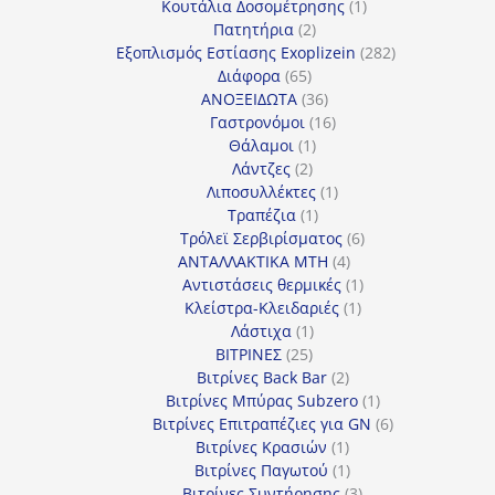
προϊόντα
1
Κουτάλια Δοσομέτρησης
1
2
προϊόν
Πατητήρια
2
προϊόντα
282
Εξοπλισμός Εστίασης Exoplizein
282
65
προϊόντα
Διάφορα
65
προϊόντα
36
ΑΝΟΞΕΙΔΩΤΑ
36
προϊόντα
16
Γαστρονόμοι
16
1
προϊόντα
Θάλαμοι
1
2
προϊόν
Λάντζες
2
προϊόντα
1
Λιποσυλλέκτες
1
1
προϊόν
Τραπέζια
1
προϊόν
6
Τρόλεϊ Σερβιρίσματος
6
4
προϊόντα
ΑΝΤΑΛΛΑΚΤΙΚΑ MTH
4
προϊόντα
1
Αντιστάσεις θερμικές
1
1
προϊόν
Κλείστρα-Κλειδαριές
1
1
προϊόν
Λάστιχα
1
25
προϊόν
ΒΙΤΡΙΝΕΣ
25
προϊόντα
2
Βιτρίνες Back Bar
2
προϊόντα
1
Βιτρίνες Mπύρας Subzero
1
προϊόν
6
Βιτρίνες Επιτραπέζιες για GN
6
1
προϊόντα
Βιτρίνες Κρασιών
1
προϊόν
1
Βιτρίνες Παγωτού
1
προϊόν
3
Βιτρίνες Συντήρησης
3