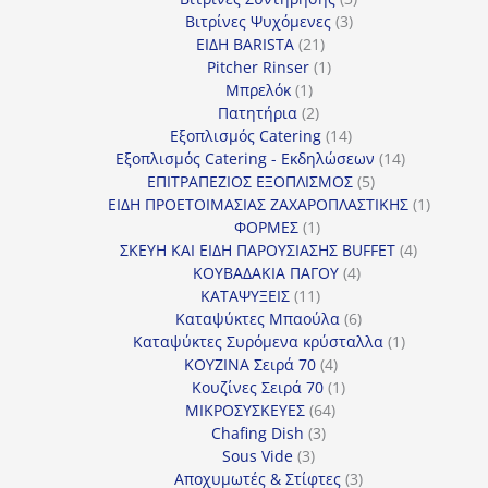
3
προϊόντα
Βιτρίνες Ψυχόμενες
3
21
προϊόντα
ΕΙΔΗ BARISTA
21
προϊόντα
1
Pitcher Rinser
1
1
προϊόν
Μπρελόκ
1
προϊόν
2
Πατητήρια
2
προϊόντα
14
Εξοπλισμός Catering
14
προϊόντα
14
Εξοπλισμός Catering - Εκδηλώσεων
14
5
προϊόντα
ΕΠΙΤΡΑΠΕΖΙΟΣ ΕΞΟΠΛΙΣΜΟΣ
5
προϊόντα
1
ΕΙΔΗ ΠΡΟΕΤΟΙΜΑΣΙΑΣ ΖΑΧΑΡΟΠΛΑΣΤΙΚΗΣ
1
1
προϊόν
ΦΟΡΜΕΣ
1
προϊόν
4
ΣΚΕΥΗ ΚΑΙ ΕΙΔΗ ΠΑΡΟΥΣΙΑΣΗΣ BUFFET
4
4
προϊόντα
ΚΟΥΒΑΔΑΚΙΑ ΠΑΓΟΥ
4
11
προϊόντα
ΚΑΤΑΨΥΞΕΙΣ
11
προϊόντα
6
Καταψύκτες Μπαούλα
6
προϊόντα
1
Καταψύκτες Συρόμενα κρύσταλλα
1
4
προϊόν
ΚΟΥΖΙΝΑ Σειρά 70
4
προϊόντα
1
Κουζίνες Σειρά 70
1
64
προϊόν
ΜΙΚΡΟΣΥΣΚΕΥΕΣ
64
3
προϊόντα
Chafing Dish
3
3
προϊόντα
Sous Vide
3
προϊόντα
3
Αποχυμωτές & Στίφτες
3