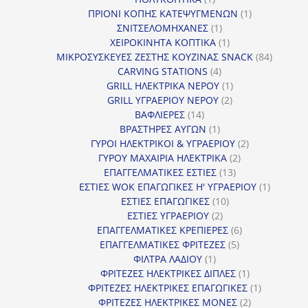
προϊόν
1
ΠΡΙΟΝΙ ΚΟΠΗΣ ΚΑΤΕΨΥΓΜΕΝΩΝ
1
1
προϊόν
ΣΝΙΤΣΕΛΟΜΗΧΑΝΕΣ
1
προϊόν
1
ΧΕΙΡΟΚΙΝΗΤΑ ΚΟΠΤΙΚΑ
1
προϊόν
84
ΜΙΚΡΟΣΥΣΚΕΥΕΣ ΖΕΣΤΗΣ ΚΟΥΖΙΝΑΣ SNACK
84
4
προϊόντ
CARVING STATIONS
4
προϊόντα
1
GRILL ΗΛΕΚΤΡΙΚΑ ΝΕΡΟΥ
1
2
προϊόν
GRILL ΥΓΡΑΕΡΙΟΥ ΝΕΡΟΥ
2
14
προϊόντα
ΒΑΦΛΙΕΡΕΣ
14
προϊόντα
1
ΒΡΑΣΤΗΡΕΣ ΑΥΓΩΝ
1
προϊόν
2
ΓΥΡΟΙ ΗΛΕΚΤΡΙΚΟΙ & ΥΓΡΑΕΡΙΟΥ
2
2
προϊόντα
ΓΥΡΟΥ ΜΑΧΑΙΡΙΑ ΗΛΕΚΤΡΙΚΑ
2
13
προϊόντα
ΕΠΑΓΓΕΛΜΑΤΙΚΕΣ ΕΣΤΙΕΣ
13
προϊόντα
1
ΕΣΤΙΕΣ WOK ΕΠΑΓΩΓΙΚΕΣ Η' ΥΓΡΑΕΡΙΟΥ
1
10
προϊόν
ΕΣΤΙΕΣ ΕΠΑΓΩΓΙΚΕΣ
10
2
προϊόντα
ΕΣΤΙΕΣ ΥΓΡΑΕΡΙΟΥ
2
προϊόντα
6
ΕΠΑΓΓΕΛΜΑΤΙΚΕΣ ΚΡΕΠΙΕΡΕΣ
6
5
προϊόντα
ΕΠΑΓΓΕΛΜΑΤΙΚΕΣ ΦΡΙΤΕΖΕΣ
5
1
προϊόντα
ΦΙΛΤΡΑ ΛΑΔΙΟΥ
1
προϊόν
1
ΦΡΙΤΕΖΕΣ ΗΛΕΚΤΡΙΚΕΣ ΔΙΠΛΕΣ
1
προϊόν
1
ΦΡΙΤΕΖΕΣ ΗΛΕΚΤΡΙΚΕΣ ΕΠΑΓΩΓΙΚΕΣ
1
2
προϊόν
ΦΡΙΤΕΖΕΣ ΗΛΕΚΤΡΙΚΕΣ ΜΟΝΕΣ
2