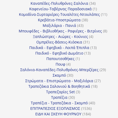
34
προϊόντ
Καναπέδες-Πολυθρόνες-Σαλόνια
34
προϊόντα
1
Καφενείου-Ταβέρνας Παραδοσιακά
1
προϊόν
11
Κομοδίνα-Συρταριέρες-Τουαλέτες-Ντουλάπες
11
38
προϊόν
Κρεβάτια-Υποστρώματα
38
43
προϊόντα
Μαξιλάρια - Πανιά
43
προϊόντα
8
Μπουφέδες - Βιβλιοθήκες - Ραφιέρες - Βιτρίνες
8
4
προϊό
Ξαπλώστρες - Αιώρες - Κούνιες
4
31
προϊόντα
Ομπρέλες-Βάσεις-Κιόσκια
31
προϊόντα
13
Παιδικά - Εφηβικά - Λοιπά Έπιπλα
13
13
προϊόντα
Παιδικό - Εφηβικό Δωμάτιο
13
1
προϊόντα
Παπουτσοθήκες
1
4
προϊόν
Πουφ
4
προϊόντα
29
Σαλόνια-Καναπέδες-Πολυθρόνες-Μπερζέρες
29
30
προϊόν
Σκαμπό
30
προϊόντα
27
Στρώματα - Επιστρώματα - Μαξιλάρια
27
18
προϊόντα
Τραπεζάκια Σαλονιού & Βοηθητικά
18
3
προϊόντα
Τραπεζαρίες Set
3
30
προϊόντα
Τραπέζια
30
προϊόντα
40
Τραπέζια - Τραπεζάκια - Σκαμπό
40
1536
προϊόντα
ΕΠΙΤΡΑΠΕΖΙΟΣ ΕΞΟΠΛΙΣΜΟΣ
1536
184
προϊόντα
ΕΙΔΗ ΚΑΙ ΣΚΕΥΗ ΦΟΥΡΝΟΥ
184