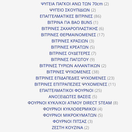
2
προϊό
ΨΥΓΕΙΑ ΠΑΓΚΟΙ ΑΝΩ ΤΩΝ 70cm
2
2
προϊόντα
ΨΥΓΕΙΟ ΣΚΟΥΠΙΔΙΩΝ
2
προϊόντα
86
ΕΠΑΓΓΕΛΜΑΤΙΚΕΣ ΒΙΤΡΙΝΕΣ
86
1
προϊόντα
ΒΙΤΡΙΝΑ ΓΙΑ BAO BUNS
1
προϊόν
6
ΒΙΤΡΙΝΕΣ ΖΑΧΑΡΟΠΛΑΣΤΙΚΗΣ
6
προϊόντα
17
ΒΙΤΡΙΝΕΣ ΘΕΡΜΑΙΝΟΜΕΝΕΣ
17
3
προϊόντα
ΒΙΤΡΙΝΕΣ ΚΡΑΣΙΩΝ
3
προϊόντα
5
ΒΙΤΡΙΝΕΣ ΚΡΕΑΤΩΝ
5
προϊόντα
7
ΒΙΤΡΙΝΕΣ ΟΥΔΕΤΕΡΕΣ
7
9
προϊόντα
ΒΙΤΡΙΝΕΣ ΠΑΓΩΤΟΥ
9
προϊόντα
2
ΒΙΤΡΙΝΕΣ ΤΥΡΙΩΝ ΑΛΛΑΝΤΙΚΩΝ
2
38
προϊόντα
ΒΙΤΡΙΝΕΣ ΨΥΧΟΜΕΝΕΣ
38
προϊόντα
23
ΒΙΤΡΙΝΕΣ ΕΠΙΔΑΠΕΔΙΕΣ ΨΥΧΟΜΕΝΕΣ
23
προϊόντα
11
ΒΙΤΡΙΝΕΣ ΕΠΙΤΡΑΠΕΖΙΕΣ ΨΥΧΟΜΕΝΕΣ
11
25
προϊόντ
ΕΠΑΓΓΕΛΜΑΤΙΚΟΙ ΦΟΥΡΝΟΙ
25
5
προϊόντα
ΑΝΟΞΕΙΔΩΤΕΣ ΒΑΣΕΙΣ
5
προϊόντα
8
ΦΟΥΡΝΟΙ ΚΥΚΛ/ΚΟΙ ΑΤΜΟΥ DIRECT STEAM
8
4
προϊόν
ΦΟΥΡΝΟΙ ΚΥΚΛΟΘΕΡΜΙΚΟΙ
4
προϊόντα
5
ΦΟΥΡΝΟΙ ΜΙΚΡΟΚΥΜΑΤΩΝ
5
3
προϊόντα
ΦΟΥΡΝΟΙ ΠΙΤΣΑΣ
3
2
προϊόντα
ΖΕΣΤΗ ΚΟΥΖΙΝΑ
2