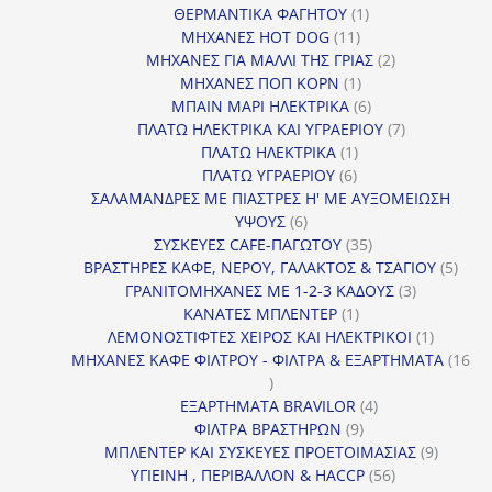
1
προϊόντα
ΘΕΡΜΑΝΤΙΚΑ ΦΑΓΗΤΟΥ
1
11
προϊόν
ΜΗΧΑΝΕΣ HOT DOG
11
προϊόντα
2
ΜΗΧΑΝΕΣ ΓΙΑ ΜΑΛΛΙ ΤΗΣ ΓΡΙΑΣ
2
1
προϊόντα
ΜΗΧΑΝΕΣ ΠΟΠ ΚΟΡΝ
1
προϊόν
6
ΜΠΑΙΝ ΜΑΡΙ ΗΛΕΚΤΡΙΚΑ
6
προϊόντα
7
ΠΛΑΤΩ ΗΛΕΚΤΡΙΚΑ ΚΑΙ ΥΓΡΑΕΡΙΟΥ
7
1
προϊόντα
ΠΛΑΤΩ ΗΛΕΚΤΡΙΚΑ
1
6
προϊόν
ΠΛΑΤΩ ΥΓΡΑΕΡΙΟΥ
6
προϊόντα
ΣΑΛΑΜΑΝΔΡΕΣ ΜΕ ΠΙΑΣΤΡΕΣ Η' ΜΕ ΑΥΞΟΜΕΙΩΣΗ
6
ΥΨΟΥΣ
6
προϊόντα
35
ΣΥΣΚΕΥΕΣ CAFE-ΠΑΓΩΤΟΥ
35
προϊόντα
5
ΒΡΑΣΤΗΡΕΣ ΚΑΦΕ, ΝΕΡΟΥ, ΓΑΛΑΚΤΟΣ & ΤΣΑΓΙΟΥ
5
3
προϊ
ΓΡΑΝΙΤΟΜΗΧΑΝΕΣ ΜΕ 1-2-3 ΚΑΔΟΥΣ
3
1
προϊόντα
ΚΑΝΑΤΕΣ ΜΠΛΕΝΤΕΡ
1
προϊόν
1
ΛΕΜΟΝΟΣΤΙΦΤΕΣ ΧΕΙΡΟΣ ΚΑΙ ΗΛΕΚΤΡΙΚΟΙ
1
προϊόν
ΜΗΧΑΝΕΣ ΚΑΦΕ ΦΙΛΤΡΟΥ - ΦΙΛΤΡΑ & ΕΞΑΡΤΗΜΑΤΑ
16
16
προϊόντα
4
ΕΞΑΡΤΗΜΑΤΑ BRAVILOR
4
9
προϊόντα
ΦΙΛΤΡΑ ΒΡΑΣΤΗΡΩΝ
9
προϊόντα
9
ΜΠΛΕΝΤΕΡ ΚΑΙ ΣΥΣΚΕΥΕΣ ΠΡΟΕΤΟΙΜΑΣΙΑΣ
9
56
προϊόντ
ΥΓΙΕΙΝΗ , ΠΕΡΙΒΑΛΛΟΝ & HACCP
56