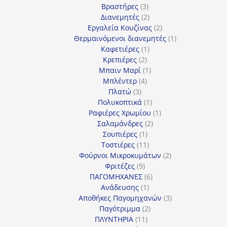
3
προϊόντα
Βραστήρες
3
προϊόντα
2
Διανεμητές
2
προϊόντα
2
Εργαλεία Κουζίνας
2
προϊόντα
1
Θερμαινόμενοι διανεμητές
1
1
προϊόν
Καφετιέρες
1
2
προϊόν
Κρεπιέρες
2
προϊόντα
1
Μπαιν Μαρί
1
4
προϊόν
Μπλέντερ
4
3
προϊόντα
Πλατώ
3
προϊόντα
1
Πολυκοπτικά
1
προϊόν
1
Ραφιέρες Χρωμίου
1
2
προϊόν
Σαλαμάνδρες
2
1
προϊόντα
Σουπιέρες
1
προϊόν
11
Τοστιέρες
11
προϊόντα
2
Φούρνοι Μικροκυμάτων
2
9
προϊόντα
Φριτέζες
9
προϊόντα
6
ΠΑΓΟΜΗΧΑΝΕΣ
6
1
προϊόντα
Ανάδευσης
1
προϊόν
3
Αποθήκες Παγομηχανών
3
2
προϊόντα
Παγότριμμα
2
11
προϊόντα
ΠΛΥΝΤΗΡΙΑ
11