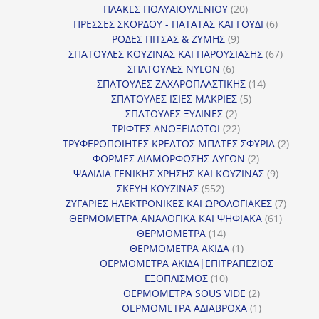
προϊόντα
20
ΠΛΑΚΕΣ ΠΟΛΥΑΙΘΥΛΕΝΙΟΥ
20
προϊόντα
6
ΠΡΕΣΣΕΣ ΣΚΟΡΔΟΥ - ΠΑΤΑΤΑΣ ΚΑΙ ΓΟΥΔΙ
6
9
προϊόντα
ΡΟΔΕΣ ΠΙΤΣΑΣ & ΖΥΜΗΣ
9
προϊόντα
67
ΣΠΑΤΟΥΛΕΣ ΚΟΥΖΙΝΑΣ ΚΑΙ ΠΑΡΟΥΣΙΑΣΗΣ
67
6
προϊόντ
ΣΠΑΤΟΥΛΕΣ NYLON
6
προϊόντα
14
ΣΠΑΤΟΥΛΕΣ ΖΑΧΑΡΟΠΛΑΣΤΙΚΗΣ
14
5
προϊόντα
ΣΠΑΤΟΥΛΕΣ ΙΣΙΕΣ ΜΑΚΡΙΕΣ
5
2
προϊόντα
ΣΠΑΤΟΥΛΕΣ ΞΥΛΙΝΕΣ
2
προϊόντα
22
ΤΡΙΦΤΕΣ ΑΝΟΞΕΙΔΩΤΟΙ
22
προϊόντα
2
ΤΡΥΦΕΡΟΠΟΙΗΤΕΣ ΚΡΕΑΤΟΣ ΜΠΑΤΕΣ ΣΦΥΡΙΑ
2
2
προϊόν
ΦΟΡΜΕΣ ΔΙΑΜΟΡΦΩΣΗΣ ΑΥΓΩΝ
2
προϊόντα
9
ΨΑΛΙΔΙΑ ΓΕΝΙΚΗΣ ΧΡΗΣΗΣ ΚΑΙ ΚΟΥΖΙΝΑΣ
9
552
προϊόντα
ΣΚΕΥΗ ΚΟΥΖΙΝΑΣ
552
προϊόντα
7
ΖΥΓΑΡΙΕΣ ΗΛΕΚΤΡΟΝΙΚΕΣ ΚΑΙ ΩΡΟΛΟΓΙΑΚΕΣ
7
61
προϊόν
ΘΕΡΜΟΜΕΤΡΑ ΑΝΑΛΟΓΙΚΑ ΚΑΙ ΨΗΦΙΑΚΑ
61
14
προϊόντ
ΘΕΡΜΟΜΕΤΡΑ
14
προϊόντα
1
ΘΕΡΜΟΜΕΤΡΑ ΑΚΙΔΑ
1
προϊόν
ΘΕΡΜΟΜΕΤΡΑ ΑΚΙΔΑ|ΕΠΙΤΡΑΠΕΖΙΟΣ
10
ΕΞΟΠΛΙΣΜΟΣ
10
προϊόντα
2
ΘΕΡΜΟΜΕΤΡΑ SOUS VIDE
2
προϊόντα
1
ΘΕΡΜΟΜΕΤΡΑ ΑΔΙΑΒΡΟΧΑ
1