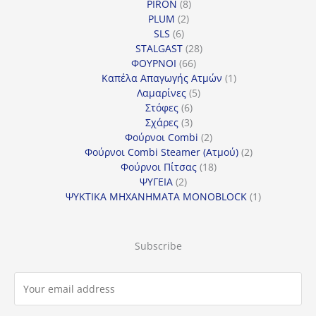
προϊόντα
8
PIRON
8
2
προϊόντα
PLUM
2
6
προϊόντα
SLS
6
προϊόντα
28
STALGAST
28
66
προϊόντα
ΦΟΥΡΝΟΙ
66
προϊόντα
1
Καπέλα Απαγωγής Ατμών
1
5
προϊόν
Λαμαρίνες
5
6
προϊόντα
Στόφες
6
προϊόντα
3
Σχάρες
3
προϊόντα
2
Φούρνοι Combi
2
προϊόντα
2
Φούρνοι Combi Steamer (Ατμού)
2
18
προϊόντα
Φούρνοι Πίτσας
18
2
προϊόντα
ΨΥΓΕΙΑ
2
προϊόντα
1
ΨΥΚΤΙΚΑ ΜΗΧΑΝΗΜΑΤΑ MONOBLOCK
1
προϊόν
Subscribe