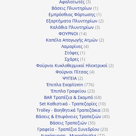
προϊόντα
3
Αφαλατωτές
3
προϊόντα
1
Βάσεις Πλυντηρίων
1
προϊόν
1
Εμπρόσθιας Φόρτωσης
1
προϊόν
2
Εξαρτήματα Πλυντηρίων
2
3
προϊόντα
Καλάθια Πλυντηρίων
3
14
προϊόντα
ΦΟΥΡΝΟΙ
14
προϊόντα
2
Καπέλα Απαγωγής Ατμών
2
4
προϊόντα
Λαμαρίνες
4
1
προϊόντα
Στόφες
1
προϊόν
1
Σχάρες
1
προϊόν
2
Φούρνοι Κυκλοθερμικοί Ηλεκτρικοί
2
4
προϊόντα
Φούρνοι Πίτσας
4
2
προϊόντα
ΨΥΓΕΙΑ
2
προϊόντα
776
Έπιπλα Exoplizein
776
προϊόντα
23
'Επιπλα Γραφείου
23
προϊόντα
68
BAR Τραπέζια & Σκαμπό
68
προϊόντα
10
Set Καθιστικά - Τραπεζαρίες
10
προϊόντα
33
Trolley - Βοηθητικά Τραπεζάκια
33
προϊόντα
45
Βάσεις & Επιφάνειες Τραπεζιών
45
35
προϊόντα
Βάσεις Τραπεζιών
35
προϊόντα
23
Γραφεία - Τραπέζια Συνεδρίου
23
77
προϊόντα
Διακόσμηση - Μικροέπιπλα
77