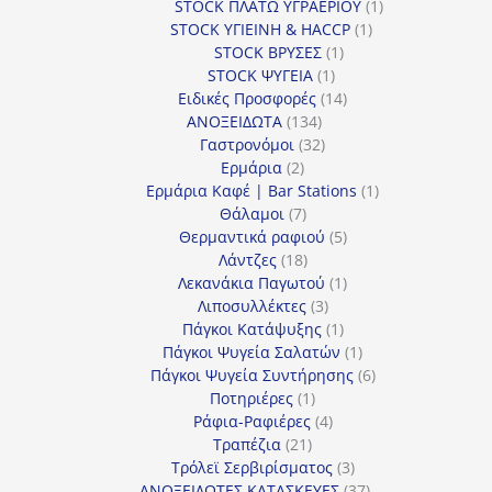
προϊόν
1
STOCK ΠΛΑΤΩ ΥΓΡΑΕΡΙΟΥ
1
1
προϊόν
STOCK ΥΓΙΕΙΝΗ & HACCP
1
1
προϊόν
STOCK ΒΡΥΣΕΣ
1
1
προϊόν
STOCK ΨΥΓΕΙΑ
1
προϊόν
14
Ειδικές Προσφορές
14
134
προϊόντα
ΑΝΟΞΕΙΔΩΤΑ
134
προϊόντα
32
Γαστρονόμοι
32
2
προϊόντα
Ερμάρια
2
προϊόντα
1
Ερμάρια Καφέ | Bar Stations
1
7
προϊόν
Θάλαμοι
7
προϊόντα
5
Θερμαντικά ραφιού
5
18
προϊόντα
Λάντζες
18
προϊόντα
1
Λεκανάκια Παγωτού
1
3
προϊόν
Λιποσυλλέκτες
3
προϊόντα
1
Πάγκοι Κατάψυξης
1
προϊόν
1
Πάγκοι Ψυγεία Σαλατών
1
προϊόν
6
Πάγκοι Ψυγεία Συντήρησης
6
1
προϊόντα
Ποτηριέρες
1
προϊόν
4
Ράφια-Ραφιέρες
4
21
προϊόντα
Τραπέζια
21
προϊόντα
3
Τρόλεϊ Σερβιρίσματος
3
προϊόντα
37
ΑΝΟΞΕΙΔΩΤΕΣ ΚΑΤΑΣΚΕΥΕΣ
37