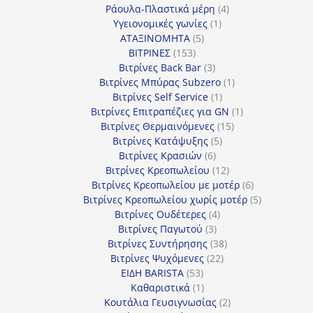
προϊόντα
4
Ράουλα-Πλαστικά μέρη
4
1
προϊόντα
Υγειονομικές γωνίες
1
5
προϊόν
ΑΤΑΞΙΝΟΜΗΤΑ
5
153
προϊόντα
ΒΙΤΡΙΝΕΣ
153
προϊόντα
3
Βιτρίνες Back Bar
3
προϊόντα
1
Βιτρίνες Mπύρας Subzero
1
1
προϊόν
Βιτρίνες Self Service
1
προϊόν
1
Βιτρίνες Επιτραπέζιες για GN
1
15
προϊόν
Βιτρίνες Θερμαινόμενες
15
5
προϊόντα
Βιτρίνες Κατάψυξης
5
6
προϊόντα
Βιτρίνες Κρασιών
6
προϊόντα
12
Βιτρίνες Κρεοπωλείου
12
προϊόντα
6
Βιτρίνες Κρεοπωλείου με μοτέρ
6
προϊόντα
5
Βιτρίνες Κρεοπωλείου χωρίς μοτέρ
5
4
προϊόντα
Βιτρίνες Ουδέτερες
4
3
προϊόντα
Βιτρίνες Παγωτού
3
προϊόντα
38
Βιτρίνες Συντήρησης
38
22
προϊόντα
Βιτρίνες Ψυχόμενες
22
53
προϊόντα
ΕΙΔΗ BARISTA
53
προϊόντα
1
Καθαριστικά
1
προϊόν
2
Κουτάλια Γευσιγνωσίας
2