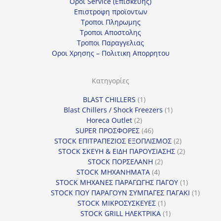
Οροι Service (Επισκευης)
Επιστροφη προϊοντων
Τροποι Πληρωμης
Τροποι Αποστολης
Τροποι Παραγγελιας
Οροι Χρησης – Πολιτικη Απορρητου
Κατηγορίες
1
BLAST CHILLERS
1
προϊόν
1
Blast Chillers / Shock Freezers
1
2
προϊόν
Horeca Outlet
2
προϊόντα
46
SUPER ΠΡΟΣΦΟΡΕΣ
46
προϊόντα
2
STOCK ΕΠΙΤΡΑΠΕΖΙΟΣ ΕΞΟΠΛΙΣΜΟΣ
2
προϊόντα
2
STOCK ΣΚΕΥΗ & ΕΙΔΗ ΠΑΡΟΥΣΙΑΣΗΣ
2
2
προϊόντα
STOCK ΠΟΡΣΕΛΑΝΗ
2
4
προϊόντα
STOCK ΜΗΧΑΝΗΜΑΤΑ
4
προϊόντα
1
STOCK ΜΗΧΑΝΕΣ ΠΑΡΑΓΩΓΗΣ ΠΑΓΟΥ
1
προϊόν
1
STOCK ΠΟΥ ΠΑΡΑΓΟΥΝ ΣΥΜΠΑΓΕΣ ΠΑΓΑΚΙ
1
1
προϊόν
STOCK ΜΙΚΡΟΣΥΣΚΕΥΕΣ
1
προϊόν
1
STOCK GRILL ΗΛΕΚΤΡΙΚΑ
1