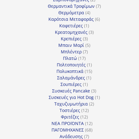
προϊόντα
7
Θερμαντικά Τροφίμων
7
4
προϊόντα
Θερμόμετρα
4
προϊόντα
6
Καρότσια Μεταφοράς
6
1
προϊόντα
Καφετιέρες
1
προϊόν
3
Κρεατομηχανές
3
3
προϊόντα
Κρεπιέρες
3
προϊόντα
5
Μπαιν Μαρί
5
7
προϊόντα
Μπλέντερ
7
17
προϊόντα
Πλατώ
17
προϊόντα
1
Πολτοποιητές
1
προϊόν
15
Πολυκοπτικά
15
1
προϊόντα
Σαλαμάνδρες
1
1
προϊόν
Σουπιέρες
1
προϊόν
3
Συσκευές Pancake
3
προϊόντα
1
Συσκευές για Hot Dog
1
2
προϊόν
Ταχυζυμωτήρια
2
12
προϊόντα
Τοστιέρες
12
12
προϊόντα
Φριτέζες
12
προϊόντα
12
ΝΕΑ ΠΡΟΪΟΝΤΑ
12
προϊόντα
68
ΠΑΓΟΜΗΧΑΝΕΣ
68
7
προϊόντα
Ανάδευσης
7