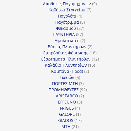
προϊόντα
9
Αποθήκες Παγομηχανών
9
7
προϊόντα
Καθέτου Στοιχείου
7
4
προϊόντα
Παγολέπι
4
προϊόντα
8
Παγότριμμα
8
27
προϊόντα
Ψεκασμού
27
57
προϊόντα
ΠΛΥΝΤΗΡΙΑ
57
προϊόντα
2
Αφαλατωτές
2
προϊόντα
2
Βάσεις Πλυντηρίων
2
προϊόντα
18
Εμπρόσθιας Φόρτωσης
18
προϊόντα
12
Εξαρτήματα Πλυντηρίων
12
15
προϊόντα
Καλάθια Πλυντηρίων
15
2
προϊόντα
Καμπάνα (Hood)
2
5
προϊόντα
Σκευών
5
προϊόντα
3
ΠΟΡΤΕΣ MTH
3
προϊόντα
92
ΠΡΟΜΗΘΕΥΤΕΣ
92
2
προϊόντα
ARISTARCO
2
3
προϊόντα
EFFEUNO
3
4
προϊόντα
FRIGUS
4
προϊόντα
1
GALORE
1
προϊόν
17
GIADOS
17
21
προϊόντα
MTH
21