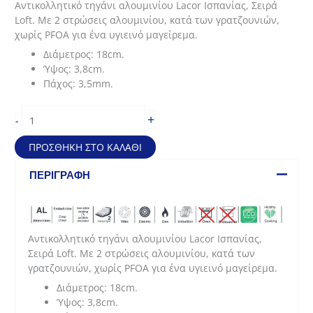
Αντικολλητικό τηγάνι αλουμινίου Lacor Ισπανίας, Σειρά
was:
τιμή
Loft. Με 2 στρώσεις αλουμινίου, κατά των γρατζουνιών,
19,40€.
είναι:
χωρίς PFOA για ένα υγιεινό μαγείρεμα.
14,55€.
Διάμετρος: 18cm.
Ύψος: 3,8cm.
Πάχος: 3,5mm.
Αντικολλητικό
+
-
τηγάνι
αλουμινίου
ΠΡΟΣΘΉΚΗ ΣΤΟ ΚΑΛΆΘΙ
Loft
(18*3,8cm)
ΠΕΡΙΓΡΑΦΉ
ποσότητα
Αντικολλητικό τηγάνι αλουμινίου Lacor Ισπανίας,
Σειρά Loft. Με 2 στρώσεις αλουμινίου, κατά των
γρατζουνιών, χωρίς PFOA για ένα υγιεινό μαγείρεμα.
Διάμετρος: 18cm.
Ύψος: 3,8cm.