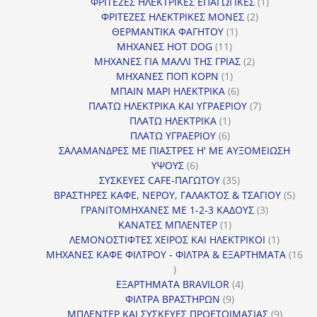
προϊόν
1
ΦΡΙΤΕΖΕΣ ΗΛΕΚΤΡΙΚΕΣ ΕΠΑΓΩΓΙΚΕΣ
1
2
προϊόν
ΦΡΙΤΕΖΕΣ ΗΛΕΚΤΡΙΚΕΣ ΜΟΝΕΣ
2
1
προϊόντα
ΘΕΡΜΑΝΤΙΚΑ ΦΑΓΗΤΟΥ
1
11
προϊόν
ΜΗΧΑΝΕΣ HOT DOG
11
προϊόντα
2
ΜΗΧΑΝΕΣ ΓΙΑ ΜΑΛΛΙ ΤΗΣ ΓΡΙΑΣ
2
1
προϊόντα
ΜΗΧΑΝΕΣ ΠΟΠ ΚΟΡΝ
1
προϊόν
6
ΜΠΑΙΝ ΜΑΡΙ ΗΛΕΚΤΡΙΚΑ
6
προϊόντα
7
ΠΛΑΤΩ ΗΛΕΚΤΡΙΚΑ ΚΑΙ ΥΓΡΑΕΡΙΟΥ
7
1
προϊόντα
ΠΛΑΤΩ ΗΛΕΚΤΡΙΚΑ
1
6
προϊόν
ΠΛΑΤΩ ΥΓΡΑΕΡΙΟΥ
6
προϊόντα
ΣΑΛΑΜΑΝΔΡΕΣ ΜΕ ΠΙΑΣΤΡΕΣ Η' ΜΕ ΑΥΞΟΜΕΙΩΣΗ
6
ΥΨΟΥΣ
6
προϊόντα
35
ΣΥΣΚΕΥΕΣ CAFE-ΠΑΓΩΤΟΥ
35
προϊόντα
5
ΒΡΑΣΤΗΡΕΣ ΚΑΦΕ, ΝΕΡΟΥ, ΓΑΛΑΚΤΟΣ & ΤΣΑΓΙΟΥ
5
3
προϊ
ΓΡΑΝΙΤΟΜΗΧΑΝΕΣ ΜΕ 1-2-3 ΚΑΔΟΥΣ
3
1
προϊόντα
ΚΑΝΑΤΕΣ ΜΠΛΕΝΤΕΡ
1
προϊόν
1
ΛΕΜΟΝΟΣΤΙΦΤΕΣ ΧΕΙΡΟΣ ΚΑΙ ΗΛΕΚΤΡΙΚΟΙ
1
προϊόν
ΜΗΧΑΝΕΣ ΚΑΦΕ ΦΙΛΤΡΟΥ - ΦΙΛΤΡΑ & ΕΞΑΡΤΗΜΑΤΑ
16
16
προϊόντα
4
ΕΞΑΡΤΗΜΑΤΑ BRAVILOR
4
9
προϊόντα
ΦΙΛΤΡΑ ΒΡΑΣΤΗΡΩΝ
9
προϊόντα
9
ΜΠΛΕΝΤΕΡ ΚΑΙ ΣΥΣΚΕΥΕΣ ΠΡΟΕΤΟΙΜΑΣΙΑΣ
9