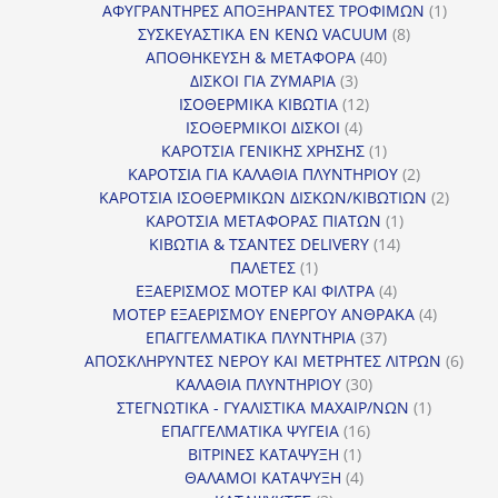
προϊόντα
1
ΑΦΥΓΡΑΝΤΗΡΕΣ ΑΠΟΞΗΡΑΝΤΕΣ ΤΡΟΦΙΜΩΝ
1
8
προϊόν
ΣΥΣΚΕΥΑΣΤΙΚΑ ΕΝ ΚΕΝΩ VACUUM
8
40
προϊόντα
ΑΠΟΘΗΚΕΥΣΗ & ΜΕΤΑΦΟΡΑ
40
3
προϊόντα
ΔΙΣΚΟΙ ΓΙΑ ΖΥΜΑΡΙΑ
3
προϊόντα
12
ΙΣΟΘΕΡΜΙΚΑ ΚΙΒΩΤΙΑ
12
4
προϊόντα
ΙΣΟΘΕΡΜΙΚΟΙ ΔΙΣΚΟΙ
4
προϊόντα
1
ΚΑΡΟΤΣΙΑ ΓΕΝΙΚΗΣ ΧΡΗΣΗΣ
1
προϊόν
2
ΚΑΡΟΤΣΙΑ ΓΙΑ ΚΑΛΑΘΙΑ ΠΛΥΝΤΗΡΙΟΥ
2
προϊόντα
2
ΚΑΡΟΤΣΙΑ ΙΣΟΘΕΡΜΙΚΩΝ ΔΙΣΚΩΝ/ΚΙΒΩΤΙΩΝ
2
1
προϊόν
ΚΑΡΟΤΣΙΑ ΜΕΤΑΦΟΡΑΣ ΠΙΑΤΩΝ
1
14
προϊόν
ΚΙΒΩΤΙΑ & ΤΣΑΝΤΕΣ DELIVERY
14
1
προϊόντα
ΠΑΛΕΤΕΣ
1
προϊόν
4
ΕΞΑΕΡΙΣΜΟΣ ΜΟΤΕΡ ΚΑΙ ΦΙΛΤΡΑ
4
προϊόντα
4
ΜΟΤΕΡ ΕΞΑΕΡΙΣΜΟΥ ΕΝΕΡΓΟΥ ΑΝΘΡΑΚΑ
4
37
προϊόντ
ΕΠΑΓΓΕΛΜΑΤΙΚΑ ΠΛΥΝΤΗΡΙΑ
37
προϊόντα
6
ΑΠΟΣΚΛΗΡΥΝΤΕΣ ΝΕΡΟΥ ΚΑΙ ΜΕΤΡΗΤΕΣ ΛΙΤΡΩΝ
6
30
προϊ
ΚΑΛΑΘΙΑ ΠΛΥΝΤΗΡΙΟΥ
30
προϊόντα
1
ΣΤΕΓΝΩΤΙΚΑ - ΓΥΑΛΙΣΤΙΚΑ ΜΑΧΑΙΡ/ΝΩΝ
1
16
προϊόν
ΕΠΑΓΓΕΛΜΑΤΙΚΑ ΨΥΓΕΙΑ
16
1
προϊόντα
ΒΙΤΡΙΝΕΣ ΚΑΤΑΨΥΞΗ
1
προϊόν
4
ΘΑΛΑΜΟΙ ΚΑΤΑΨΥΞΗ
4