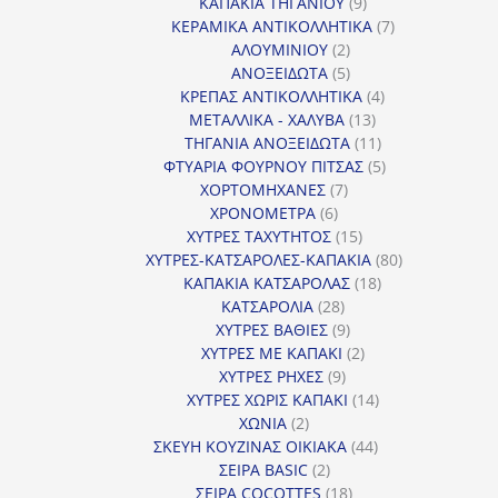
9
προϊόντα
ΚΑΠΑΚΙΑ ΤΗΓΑΝΙΟΥ
9
προϊόντα
7
ΚΕΡΑΜΙΚΑ ΑΝΤΙΚΟΛΛΗΤΙΚΑ
7
2
προϊόντα
ΑΛΟΥΜΙΝΙΟΥ
2
προϊόντα
5
ΑΝΟΞΕΙΔΩΤΑ
5
προϊόντα
4
ΚΡΕΠΑΣ ΑΝΤΙΚΟΛΛΗΤΙΚΑ
4
13
προϊόντα
ΜΕΤΑΛΛΙΚΑ - ΧΑΛΥΒΑ
13
προϊόντα
11
ΤΗΓΑΝΙΑ ΑΝΟΞΕΙΔΩΤΑ
11
προϊόντα
5
ΦΤΥΑΡΙΑ ΦΟΥΡΝΟΥ ΠΙΤΣΑΣ
5
7
προϊόντα
ΧΟΡΤΟΜΗΧΑΝΕΣ
7
6
προϊόντα
ΧΡΟΝΟΜΕΤΡΑ
6
προϊόντα
15
ΧΥΤΡΕΣ ΤΑΧΥΤΗΤΟΣ
15
προϊόντα
80
ΧΥΤΡΕΣ-ΚΑΤΣΑΡΟΛΕΣ-ΚΑΠΑΚΙΑ
80
18
προϊόντα
ΚΑΠΑΚΙΑ ΚΑΤΣΑΡΟΛΑΣ
18
28
προϊόντα
ΚΑΤΣΑΡΟΛΙΑ
28
προϊόντα
9
ΧΥΤΡΕΣ ΒΑΘΙΕΣ
9
προϊόντα
2
ΧΥΤΡΕΣ ΜΕ ΚΑΠΑΚΙ
2
9
προϊόντα
ΧΥΤΡΕΣ ΡΗΧΕΣ
9
προϊόντα
14
ΧΥΤΡΕΣ ΧΩΡΙΣ ΚΑΠΑΚΙ
14
2
προϊόντα
ΧΩΝΙΑ
2
προϊόντα
44
ΣΚΕΥΗ ΚΟΥΖΙΝΑΣ ΟΙΚΙΑΚΑ
44
2
προϊόντα
ΣΕΙΡΑ BASIC
2
προϊόντα
18
ΣΕΙΡΑ COCOTTES
18