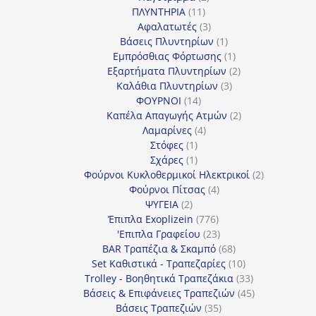
11
προϊόντα
ΠΛΥΝΤΗΡΙΑ
11
προϊόντα
3
Αφαλατωτές
3
προϊόντα
1
Βάσεις Πλυντηρίων
1
προϊόν
1
Εμπρόσθιας Φόρτωσης
1
προϊόν
2
Εξαρτήματα Πλυντηρίων
2
3
προϊόντα
Καλάθια Πλυντηρίων
3
14
προϊόντα
ΦΟΥΡΝΟΙ
14
προϊόντα
2
Καπέλα Απαγωγής Ατμών
2
4
προϊόντα
Λαμαρίνες
4
1
προϊόντα
Στόφες
1
προϊόν
1
Σχάρες
1
προϊόν
2
Φούρνοι Κυκλοθερμικοί Ηλεκτρικοί
2
4
προϊόντα
Φούρνοι Πίτσας
4
2
προϊόντα
ΨΥΓΕΙΑ
2
προϊόντα
776
Έπιπλα Exoplizein
776
προϊόντα
23
'Επιπλα Γραφείου
23
προϊόντα
68
BAR Τραπέζια & Σκαμπό
68
προϊόντα
10
Set Καθιστικά - Τραπεζαρίες
10
προϊόντα
33
Trolley - Βοηθητικά Τραπεζάκια
33
προϊόντα
45
Βάσεις & Επιφάνειες Τραπεζιών
45
35
προϊόντα
Βάσεις Τραπεζιών
35