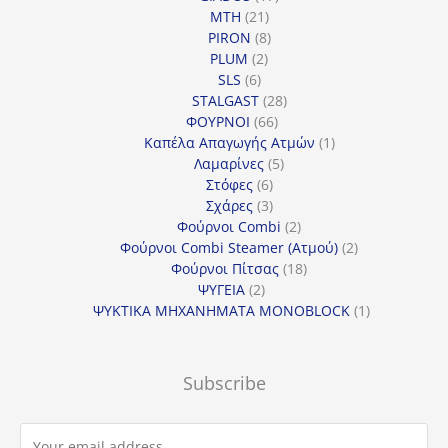
21
προϊόντα
MTH
21
προϊόντα
8
PIRON
8
2
προϊόντα
PLUM
2
6
προϊόντα
SLS
6
προϊόντα
28
STALGAST
28
66
προϊόντα
ΦΟΥΡΝΟΙ
66
προϊόντα
1
Καπέλα Απαγωγής Ατμών
1
5
προϊόν
Λαμαρίνες
5
6
προϊόντα
Στόφες
6
προϊόντα
3
Σχάρες
3
προϊόντα
2
Φούρνοι Combi
2
προϊόντα
2
Φούρνοι Combi Steamer (Ατμού)
2
18
προϊόντα
Φούρνοι Πίτσας
18
2
προϊόντα
ΨΥΓΕΙΑ
2
προϊόντα
1
ΨΥΚΤΙΚΑ ΜΗΧΑΝΗΜΑΤΑ MONOBLOCK
1
προϊόν
Subscribe