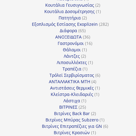
προϊόν
2
Κουτάλια Γευσιγνωσίας
2
προϊόντα
1
Κουτάλια Δοσομέτρησης
1
2
προϊόν
Πατητήρια
2
προϊόντα
282
Εξοπλισμός Εστίασης Exoplizein
282
65
προϊόντα
Διάφορα
65
προϊόντα
36
ΑΝΟΞΕΙΔΩΤΑ
36
προϊόντα
16
Γαστρονόμοι
16
1
προϊόντα
Θάλαμοι
1
2
προϊόν
Λάντζες
2
προϊόντα
1
Λιποσυλλέκτες
1
1
προϊόν
Τραπέζια
1
προϊόν
6
Τρόλεϊ Σερβιρίσματος
6
4
προϊόντα
ΑΝΤΑΛΛΑΚΤΙΚΑ MTH
4
προϊόντα
1
Αντιστάσεις θερμικές
1
1
προϊόν
Κλείστρα-Κλειδαριές
1
1
προϊόν
Λάστιχα
1
25
προϊόν
ΒΙΤΡΙΝΕΣ
25
προϊόντα
2
Βιτρίνες Back Bar
2
προϊόντα
1
Βιτρίνες Mπύρας Subzero
1
προϊόν
6
Βιτρίνες Επιτραπέζιες για GN
6
1
προϊόντα
Βιτρίνες Κρασιών
1