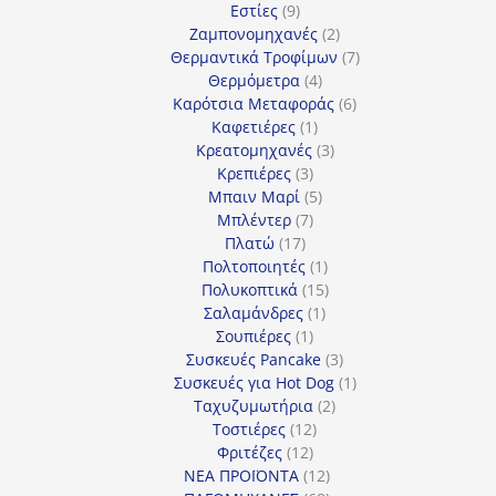
9
προϊόντα
Εστίες
9
προϊόντα
2
Ζαμπονομηχανές
2
προϊόντα
7
Θερμαντικά Τροφίμων
7
4
προϊόντα
Θερμόμετρα
4
προϊόντα
6
Καρότσια Μεταφοράς
6
1
προϊόντα
Καφετιέρες
1
προϊόν
3
Κρεατομηχανές
3
3
προϊόντα
Κρεπιέρες
3
προϊόντα
5
Μπαιν Μαρί
5
7
προϊόντα
Μπλέντερ
7
17
προϊόντα
Πλατώ
17
προϊόντα
1
Πολτοποιητές
1
προϊόν
15
Πολυκοπτικά
15
1
προϊόντα
Σαλαμάνδρες
1
1
προϊόν
Σουπιέρες
1
προϊόν
3
Συσκευές Pancake
3
προϊόντα
1
Συσκευές για Hot Dog
1
2
προϊόν
Ταχυζυμωτήρια
2
12
προϊόντα
Τοστιέρες
12
12
προϊόντα
Φριτέζες
12
προϊόντα
12
ΝΕΑ ΠΡΟΪΟΝΤΑ
12