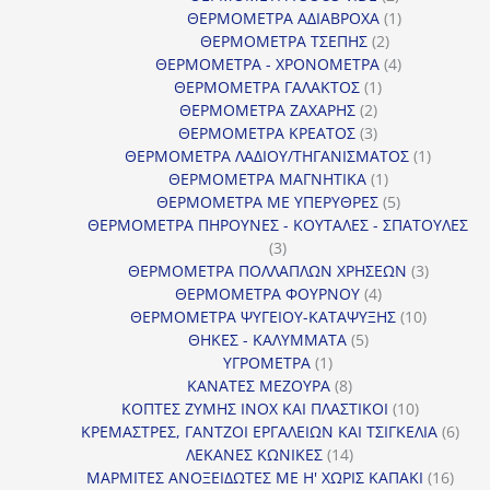
προϊόντα
1
ΘΕΡΜΟΜΕΤΡΑ ΑΔΙΑΒΡΟΧΑ
1
2
προϊόν
ΘΕΡΜΟΜΕΤΡΑ ΤΣΕΠΗΣ
2
προϊόντα
4
ΘΕΡΜΟΜΕΤΡΑ - ΧΡΟΝΟΜΕΤΡΑ
4
1
προϊόντα
ΘΕΡΜΟΜΕΤΡΑ ΓΑΛΑΚΤΟΣ
1
2
προϊόν
ΘΕΡΜΟΜΕΤΡΑ ΖΑΧΑΡΗΣ
2
προϊόντα
3
ΘΕΡΜΟΜΕΤΡΑ ΚΡΕΑΤΟΣ
3
προϊόντα
1
ΘΕΡΜΟΜΕΤΡΑ ΛΑΔΙΟΥ/ΤΗΓΑΝΙΣΜΑΤΟΣ
1
1
προϊόν
ΘΕΡΜΟΜΕΤΡΑ ΜΑΓΝΗΤΙΚΑ
1
προϊόν
5
ΘΕΡΜΟΜΕΤΡΑ ΜΕ ΥΠΕΡΥΘΡΕΣ
5
προϊόντα
ΘΕΡΜΟΜΕΤΡΑ ΠΗΡΟΥΝΕΣ - ΚΟΥΤΑΛΕΣ - ΣΠΑΤΟΥΛΕΣ
3
3
προϊόντα
3
ΘΕΡΜΟΜΕΤΡΑ ΠΟΛΛΑΠΛΩΝ ΧΡΗΣΕΩΝ
3
4
προϊόντ
ΘΕΡΜΟΜΕΤΡΑ ΦΟΥΡΝΟΥ
4
προϊόντα
10
ΘΕΡΜΟΜΕΤΡΑ ΨΥΓΕΙΟΥ-ΚΑΤΑΨΥΞΗΣ
10
5
προϊόντα
ΘΗΚΕΣ - ΚΑΛΥΜΜΑΤΑ
5
1
προϊόντα
ΥΓΡΟΜΕΤΡΑ
1
προϊόν
8
ΚΑΝΑΤΕΣ ΜΕΖΟΥΡΑ
8
προϊόντα
10
ΚΟΠΤΕΣ ΖΥΜΗΣ INOX ΚΑΙ ΠΛΑΣΤΙΚΟΙ
10
προϊόντα
6
ΚΡΕΜΑΣΤΡΕΣ, ΓΑΝΤΖΟΙ ΕΡΓΑΛΕΙΩΝ ΚΑΙ ΤΣΙΓΚΕΛΙΑ
6
14
προϊ
ΛΕΚΑΝΕΣ ΚΩΝΙΚΕΣ
14
προϊόντα
16
ΜΑΡΜΙΤΕΣ ΑΝΟΞΕΙΔΩΤΕΣ ΜΕ Η' ΧΩΡΙΣ ΚΑΠΑΚΙ
16