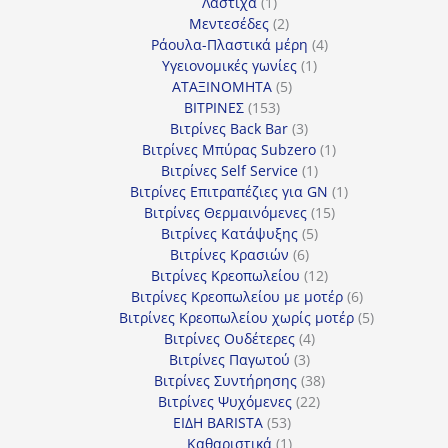
1
προϊόντα
Λάστιχα
1
προϊόν
2
Μεντεσέδες
2
προϊόντα
4
Ράουλα-Πλαστικά μέρη
4
1
προϊόντα
Υγειονομικές γωνίες
1
5
προϊόν
ΑΤΑΞΙΝΟΜΗΤΑ
5
153
προϊόντα
ΒΙΤΡΙΝΕΣ
153
προϊόντα
3
Βιτρίνες Back Bar
3
προϊόντα
1
Βιτρίνες Mπύρας Subzero
1
1
προϊόν
Βιτρίνες Self Service
1
προϊόν
1
Βιτρίνες Επιτραπέζιες για GN
1
15
προϊόν
Βιτρίνες Θερμαινόμενες
15
5
προϊόντα
Βιτρίνες Κατάψυξης
5
6
προϊόντα
Βιτρίνες Κρασιών
6
προϊόντα
12
Βιτρίνες Κρεοπωλείου
12
προϊόντα
6
Βιτρίνες Κρεοπωλείου με μοτέρ
6
προϊόντα
5
Βιτρίνες Κρεοπωλείου χωρίς μοτέρ
5
4
προϊόντα
Βιτρίνες Ουδέτερες
4
3
προϊόντα
Βιτρίνες Παγωτού
3
προϊόντα
38
Βιτρίνες Συντήρησης
38
22
προϊόντα
Βιτρίνες Ψυχόμενες
22
53
προϊόντα
ΕΙΔΗ BARISTA
53
προϊόντα
1
Καθαριστικά
1