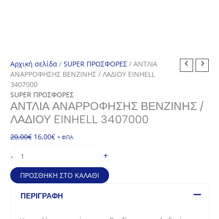
Αρχική σελίδα
/
SUPER ΠΡΟΣΦΟΡΕΣ
/ ΑΝΤΛΙΑ
ΑΝΑΡΡΟΦΗΣΗΣ ΒΕΝΖΙΝΗΣ / ΛΑΔΙΟΥ EINHELL
3407000
SUPER ΠΡΟΣΦΟΡΕΣ
ΑΝΤΛΙΑ ΑΝΑΡΡΟΦΗΣΗΣ ΒΕΝΖΙΝΗΣ /
ΛΑΔΙΟΥ EINHELL 3407000
Original
Η
20,00
€
16,00
€
+ ΦΠΑ
price
τρέχουσα
ΑΝΤΛΙΑ
+
-
was:
τιμή
ΑΝΑΡΡΟΦΗΣΗΣ
20,00€.
είναι:
ΒΕΝΖΙΝΗΣ
ΠΡΟΣΘΉΚΗ ΣΤΟ ΚΑΛΆΘΙ
16,00€.
/
ΛΑΔΙΟΥ
ΠΕΡΙΓΡΑΦΉ
EINHELL
3407000