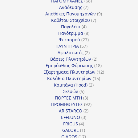
προϊόντα
68
ΠΑΓΟΜΗΧΑΝΕΣ
68
7
προϊόντα
Ανάδευσης
7
προϊόντα
9
Αποθήκες Παγομηχανών
9
7
προϊόντα
Καθέτου Στοιχείου
7
4
προϊόντα
Παγολέπι
4
προϊόντα
8
Παγότριμμα
8
27
προϊόντα
Ψεκασμού
27
57
προϊόντα
ΠΛΥΝΤΗΡΙΑ
57
προϊόντα
2
Αφαλατωτές
2
προϊόντα
2
Βάσεις Πλυντηρίων
2
προϊόντα
18
Εμπρόσθιας Φόρτωσης
18
προϊόντα
12
Εξαρτήματα Πλυντηρίων
12
15
προϊόντα
Καλάθια Πλυντηρίων
15
2
προϊόντα
Καμπάνα (Hood)
2
5
προϊόντα
Σκευών
5
προϊόντα
3
ΠΟΡΤΕΣ MTH
3
προϊόντα
92
ΠΡΟΜΗΘΕΥΤΕΣ
92
2
προϊόντα
ARISTARCO
2
3
προϊόντα
EFFEUNO
3
4
προϊόντα
FRIGUS
4
προϊόντα
1
GALORE
1
προϊόν
17
GIADOS
17