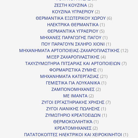
2
προϊόντα
ΖΕΣΤΗ ΚΟΥΖΙΝΑ
2
προϊόντα
2
ΚΟΥΖΙΝΑ ΥΓΡΑΕΡΙΟΥ
2
προϊόντα
6
ΘΕΡΜΑΝΤΙΚΑ ΕΞΩΤΕΡΙΚΟΥ ΧΩΡΟΥ
6
1
προϊόντα
ΗΛΕΚΤΡΙΚΑ ΘΕΡΜΑΝΤΙΚΑ
1
5
προϊόν
ΘΕΡΜΑΝΤΙΚΑ ΥΓΡΑΕΡΙΟΥ
5
προϊόντα
1
ΜΗΧΑΝΕΣ ΠΑΡΑΓΩΓΗΣ ΠΑΓΟΥ
1
προϊόν
1
ΠΟΥ ΠΑΡΑΓΟΥΝ ΣΚΛΗΡΟ ΧΙΟΝΙ
1
προϊόν
12
ΜΗΧΑΝΗΜΑΤΑ ΑΡΤΟΠΟΙΕΙΑΣ-ΖΑΧΑΡΟΠΛΑΣΤΙΚΗΣ
12
4
προϊ
ΜΙΞΕΡ ΖΑΧΑΡΟΠΛΑΣΤΙΚΗΣ
4
προϊόντα
7
ΤΑΧΥΖΥΜΩΤΗΡΙΑ ΠΙΤΣΑΡΙΑΣ ΚΑΙ ΑΡΤΟΠΟΙΕΙΩΝ
7
1
προϊό
ΦΟΡΜΑΡΙΣΤΙΚΑ ΖΥΜΗΣ
1
προϊόν
21
ΜΗΧΑΝΗΜΑΤΑ ΚΑΤΕΡΓΑΣΙΑΣ
21
1
προϊόντα
ΓΕΜΙΣΤΙΚΑ ΓΙΑ ΛΟΥΚΑΝΙΚΑ
1
2
προϊόν
ΖΑΜΠΟΝΟΜΗΧΑΝΕΣ
2
2
προϊόντα
ΜΕ ΙΜΑΝΤΑ
2
προϊόντα
7
ΖΥΓΟΙ ΕΡΓΑΣΤΗΡΙΑΚΗΣ ΧΡΗΣΗΣ
7
1
προϊόντα
ΖΥΓΟΙ ΛΙΑΝΙΚΗΣ ΠΩΛΗΣΗΣ
1
προϊόν
1
ΖΥΜΩΤΗΡΙΟ ΚΡΕΑΤΟΕΙΔΩΝ
1
1
προϊόν
ΘΕΡΜΟΚΟΛΛΗΤΙΚΆ
1
2
προϊόν
ΚΡΕΑΤΟΜΗΧΑΝΕΣ
2
προϊόντα
1
ΠΑΤΑΤΟΚΟΠΤΕΣ ΗΛΕΚΤΡΙΚΟΙ ΚΑΙ ΧΕΙΡΟΚΙΝΗΤΟΙ
1