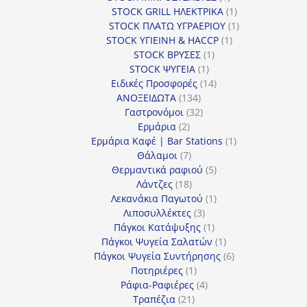
προϊόν
1
STOCK GRILL ΗΛΕΚΤΡΙΚΑ
1
προϊόν
1
STOCK ΠΛΑΤΩ ΥΓΡΑΕΡΙΟΥ
1
1
προϊόν
STOCK ΥΓΙΕΙΝΗ & HACCP
1
1
προϊόν
STOCK ΒΡΥΣΕΣ
1
1
προϊόν
STOCK ΨΥΓΕΙΑ
1
προϊόν
14
Ειδικές Προσφορές
14
134
προϊόντα
ΑΝΟΞΕΙΔΩΤΑ
134
προϊόντα
32
Γαστρονόμοι
32
2
προϊόντα
Ερμάρια
2
προϊόντα
1
Ερμάρια Καφέ | Bar Stations
1
7
προϊόν
Θάλαμοι
7
προϊόντα
5
Θερμαντικά ραφιού
5
18
προϊόντα
Λάντζες
18
προϊόντα
1
Λεκανάκια Παγωτού
1
3
προϊόν
Λιποσυλλέκτες
3
προϊόντα
1
Πάγκοι Κατάψυξης
1
προϊόν
1
Πάγκοι Ψυγεία Σαλατών
1
προϊόν
6
Πάγκοι Ψυγεία Συντήρησης
6
1
προϊόντα
Ποτηριέρες
1
προϊόν
4
Ράφια-Ραφιέρες
4
21
προϊόντα
Τραπέζια
21