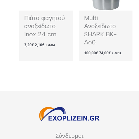
Πιάτο φαγητού
Multi
ανοξείδωτο
Ανοξείδωτο
inox 24 cm
SHARK BK-
A60
Original
Η
3,20
€
2,10
€
+ ΦΠΑ
price
τρέχουσα
Original
Η
100,00
€
74,00
€
was:
τιμή
+ ΦΠΑ
price
τρέχουσα
3,20€.
είναι:
was:
τιμή
2,10€.
100,00€.
είναι:
74,00€.
Σύνδεσμοι