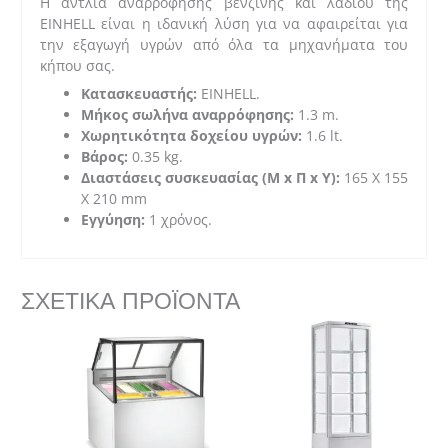
Η αντλία αναρρόφησης βενζίνης και λαδιού της
ποσότητα
EINHELL είναι η ιδανική λύση για να αφαιρείται για
την εξαγωγή υγρών από όλα τα μηχανήματα του
κήπου σας.
Κατασκευαστής:
EINHELL.
Μήκος σωλήνα αναρρόφησης:
1.3 m.
Χωρητικότητα δοχείου υγρών:
1.6 lt.
Βάρος:
0.35 kg.
Διαστάσεις συσκευασίας (Μ x Π x Υ):
165 X 155
X 210 mm
Eγγύηση:
1 χρόνος.
ΣΧΕΤΙΚΆ ΠΡΟΪΌΝΤΑ