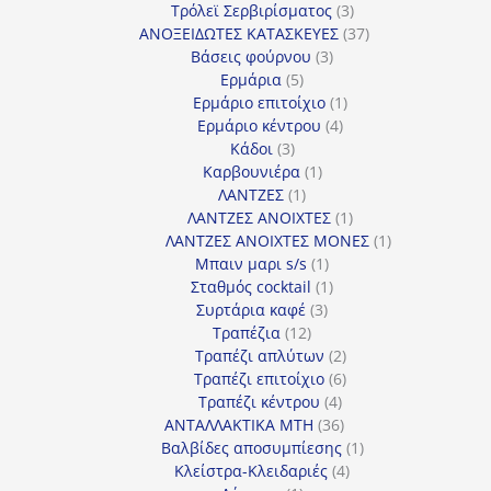
προϊόντα
3
Τρόλεϊ Σερβιρίσματος
3
προϊόντα
37
ΑΝΟΞΕΙΔΩΤΕΣ ΚΑΤΑΣΚΕΥΕΣ
37
3
προϊόντα
Βάσεις φούρνου
3
5
προϊόντα
Ερμάρια
5
προϊόντα
1
Ερμάριο επιτοίχιο
1
4
προϊόν
Ερμάριο κέντρου
4
3
προϊόντα
Κάδοι
3
προϊόντα
1
Καρβουνιέρα
1
1
προϊόν
ΛΑΝΤΖΕΣ
1
προϊόν
1
ΛΑΝΤΖΕΣ ΑΝΟΙΧΤΕΣ
1
προϊόν
1
ΛΑΝΤΖΕΣ ΑΝΟΙΧΤΕΣ ΜΟΝΕΣ
1
1
προϊόν
Μπαιν μαρι s/s
1
προϊόν
1
Σταθμός cocktail
1
3
προϊόν
Συρτάρια καφέ
3
12
προϊόντα
Τραπέζια
12
προϊόντα
2
Τραπέζι απλύτων
2
προϊόντα
6
Τραπέζι επιτοίχιο
6
4
προϊόντα
Τραπέζι κέντρου
4
προϊόντα
36
ΑΝΤΑΛΛΑΚΤΙΚΑ MTH
36
προϊόντα
1
Βαλβίδες αποσυμπίεσης
1
4
προϊόν
Κλείστρα-Κλειδαριές
4