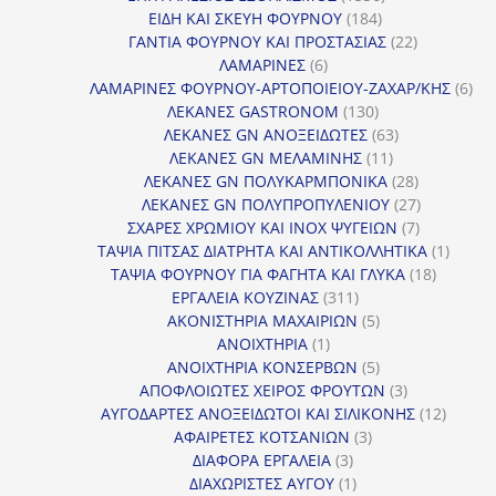
184
προϊόντα
ΕΙΔΗ ΚΑΙ ΣΚΕΥΗ ΦΟΥΡΝΟΥ
184
προϊόντα
22
ΓΑΝΤΙΑ ΦΟΥΡΝΟΥ ΚΑΙ ΠΡΟΣΤΑΣΙΑΣ
22
6
προϊόντα
ΛΑΜΑΡΙΝΕΣ
6
προϊόντα
6
ΛΑΜΑΡΙΝΕΣ ΦΟΥΡΝΟΥ-ΑΡΤΟΠΟΙΕΙΟΥ-ΖΑΧΑΡ/ΚΗΣ
6
130
προ
ΛΕΚΑΝΕΣ GASTRONOM
130
προϊόντα
63
ΛΕΚΑΝΕΣ GN ΑΝΟΞΕΙΔΩΤΕΣ
63
11
προϊόντα
ΛΕΚΑΝΕΣ GN ΜΕΛΑΜΙΝΗΣ
11
προϊόντα
28
ΛΕΚΑΝΕΣ GN ΠΟΛΥΚΑΡΜΠΟΝΙΚΑ
28
προϊόντα
27
ΛΕΚΑΝΕΣ GN ΠΟΛΥΠΡΟΠΥΛΕΝΙΟΥ
27
7
προϊόντα
ΣΧΑΡΕΣ ΧΡΩΜΙΟΥ ΚΑΙ INOX ΨΥΓΕΙΩΝ
7
προϊόντα
1
ΤΑΨΙΑ ΠΙΤΣΑΣ ΔΙΑΤΡΗΤΑ ΚΑΙ ΑΝΤΙΚΟΛΛΗΤΙΚΑ
1
18
προϊόν
ΤΑΨΙΑ ΦΟΥΡΝΟΥ ΓΙΑ ΦΑΓΗΤΑ ΚΑΙ ΓΛΥΚΑ
18
311
προϊόντ
ΕΡΓΑΛΕΙΑ ΚΟΥΖΙΝΑΣ
311
προϊόντα
5
ΑΚΟΝΙΣΤΗΡΙΑ ΜΑΧΑΙΡΙΩΝ
5
1
προϊόντα
ΑΝΟΙΧΤΗΡΙΑ
1
προϊόν
5
ΑΝΟΙΧΤΗΡΙΑ ΚΟΝΣΕΡΒΩΝ
5
προϊόντα
3
ΑΠΟΦΛΟΙΩΤΕΣ ΧΕΙΡΟΣ ΦΡΟΥΤΩΝ
3
προϊόντα
12
ΑΥΓΟΔΑΡΤΕΣ ΑΝΟΞΕΙΔΩΤΟΙ ΚΑΙ ΣΙΛΙΚΟΝΗΣ
12
3
προϊόν
ΑΦΑΙΡΕΤΕΣ ΚΟΤΣΑΝΙΩΝ
3
3
προϊόντα
ΔΙΑΦΟΡΑ ΕΡΓΑΛΕΙΑ
3
προϊόντα
1
ΔΙΑΧΩΡΙΣΤΕΣ ΑΥΓΟΥ
1