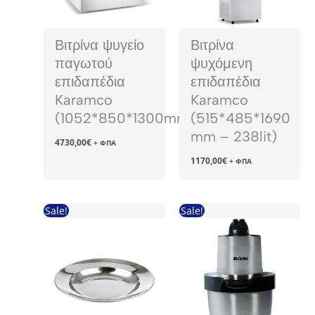
Βιτρίνα ψυγείο
Βιτρίνα
παγωτού
ψυχόμενη
επιδαπέδια
επιδαπέδια
Karamco
Karamco
(1052*850*1300mm)
(515*485*1690
mm – 238lit)
4730,00
€
+ ΦΠΑ
1170,00
€
+ ΦΠΑ
Sale!
Sale!