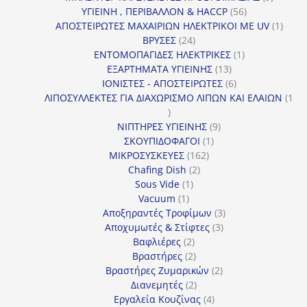
56
προϊόντ
ΥΓΙΕΙΝΗ , ΠΕΡΙΒΑΛΛΟΝ & HACCP
56
προϊόντα
1
ΑΠΟΣΤΕΙΡΩΤΕΣ ΜΑΧΑΙΡΙΩΝ ΗΛΕΚΤΡΙΚΟΙ ΜΕ UV
1
24
προϊό
ΒΡΥΣΕΣ
24
προϊόντα
1
ΕΝΤΟΜΟΠΑΓΙΔΕΣ ΗΛΕΚΤΡΙΚΕΣ
1
13
προϊόν
ΕΞΑΡΤΗΜΑΤΑ ΥΓΙΕΙΝΗΣ
13
προϊόντα
6
ΙΟΝΙΣΤΕΣ - ΑΠΟΣΤΕΙΡΩΤΕΣ
6
προϊόντα
ΛΙΠΟΣΥΛΛΕΚΤΕΣ ΓΙΑ ΔΙΑΧΩΡΙΣΜΟ ΛΙΠΩΝ ΚΑΙ ΕΛΑΙΩΝ
1
1
προϊόν
9
ΝΙΠΤΗΡΕΣ ΥΓΙΕΙΝΗΣ
9
1
προϊόντα
ΣΚΟΥΠΙΔΟΦΑΓΟΙ
1
162
προϊόν
ΜΙΚΡΟΣΥΣΚΕΥΕΣ
162
2
προϊόντα
Chafing Dish
2
1
προϊόντα
Sous Vide
1
1
προϊόν
Vacuum
1
προϊόν
3
Αποξηραντές Τροφίμων
3
3
προϊόντα
Αποχυμωτές & Στίφτες
3
2
προϊόντα
Βαφλιέρες
2
προϊόντα
2
Βραστήρες
2
προϊόντα
2
Βραστήρες Ζυμαρικών
2
2
προϊόντα
Διανεμητές
2
προϊόντα
4
Εργαλεία Κουζίνας
4