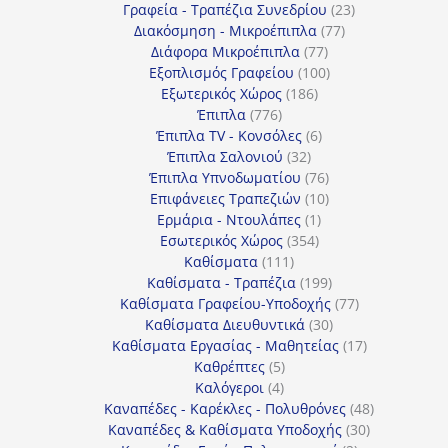
προϊόντα
23
Γραφεία - Τραπέζια Συνεδρίου
23
77
προϊόντα
Διακόσμηση - Μικροέπιπλα
77
77
προϊόντα
Διάφορα Μικροέπιπλα
77
προϊόντα
100
Εξοπλισμός Γραφείου
100
186
προϊόντα
Εξωτερικός Χώρος
186
776
προϊόντα
Έπιπλα
776
προϊόντα
6
Έπιπλα TV - Κονσόλες
6
32
προϊόντα
Έπιπλα Σαλονιού
32
προϊόντα
76
Έπιπλα Υπνοδωματίου
76
10
προϊόντα
Επιφάνειες Τραπεζιών
10
1
προϊόντα
Ερμάρια - Ντουλάπες
1
354
προϊόν
Εσωτερικός Χώρος
354
111
προϊόντα
Καθίσματα
111
προϊόντα
199
Καθίσματα - Τραπέζια
199
προϊόντα
77
Καθίσματα Γραφείου-Υποδοχής
77
30
προϊόντα
Καθίσματα Διευθυντικά
30
προϊόντα
17
Καθίσματα Εργασίας - Μαθητείας
17
5
προϊόντα
Καθρέπτες
5
4
προϊόντα
Καλόγεροι
4
προϊόντα
48
Καναπέδες - Καρέκλες - Πολυθρόνες
48
30
προϊόντα
Καναπέδες & Καθίσματα Υποδοχής
30