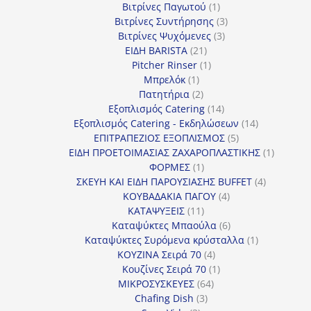
προϊόν
1
Βιτρίνες Παγωτού
1
προϊόν
3
Βιτρίνες Συντήρησης
3
3
προϊόντα
Βιτρίνες Ψυχόμενες
3
21
προϊόντα
ΕΙΔΗ BARISTA
21
προϊόντα
1
Pitcher Rinser
1
1
προϊόν
Μπρελόκ
1
προϊόν
2
Πατητήρια
2
προϊόντα
14
Εξοπλισμός Catering
14
προϊόντα
14
Εξοπλισμός Catering - Εκδηλώσεων
14
5
προϊόντα
ΕΠΙΤΡΑΠΕΖΙΟΣ ΕΞΟΠΛΙΣΜΟΣ
5
προϊόντα
1
ΕΙΔΗ ΠΡΟΕΤΟΙΜΑΣΙΑΣ ΖΑΧΑΡΟΠΛΑΣΤΙΚΗΣ
1
1
προϊόν
ΦΟΡΜΕΣ
1
προϊόν
4
ΣΚΕΥΗ ΚΑΙ ΕΙΔΗ ΠΑΡΟΥΣΙΑΣΗΣ BUFFET
4
4
προϊόντα
ΚΟΥΒΑΔΑΚΙΑ ΠΑΓΟΥ
4
11
προϊόντα
ΚΑΤΑΨΥΞΕΙΣ
11
προϊόντα
6
Καταψύκτες Μπαούλα
6
προϊόντα
1
Καταψύκτες Συρόμενα κρύσταλλα
1
4
προϊόν
ΚΟΥΖΙΝΑ Σειρά 70
4
προϊόντα
1
Κουζίνες Σειρά 70
1
64
προϊόν
ΜΙΚΡΟΣΥΣΚΕΥΕΣ
64
3
προϊόντα
Chafing Dish
3