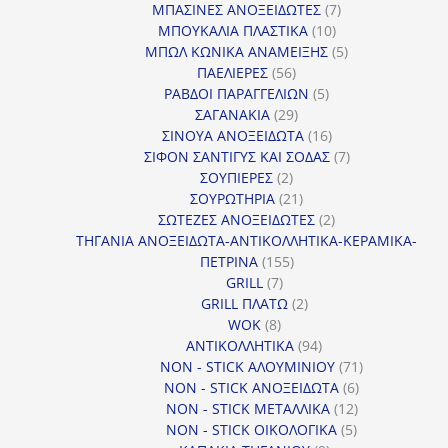
7
προϊ
ΜΠΑΣΙΝΕΣ ΑΝΟΞΕΙΔΩΤΕΣ
7
10
προϊόντα
ΜΠΟΥΚΑΛΙΑ ΠΛΑΣΤΙΚΑ
10
προϊόντα
5
ΜΠΩΛ ΚΩΝΙΚΑ ΑΝΑΜΕΙΞΗΣ
5
56
προϊόντα
ΠΑΕΛΙΕΡΕΣ
56
προϊόντα
5
ΡΑΒΔΟΙ ΠΑΡΑΓΓΕΛΙΩΝ
5
29
προϊόντα
ΣΑΓΑΝΑΚΙΑ
29
προϊόντα
16
ΣΙΝΟΥΑ ΑΝΟΞΕΙΔΩΤΑ
16
προϊόντα
7
ΣΙΦΟΝ ΣΑΝΤΙΓΥΣ ΚΑΙ ΣΟΔΑΣ
7
2
προϊόντα
ΣΟΥΠΙΕΡΕΣ
2
προϊόντα
21
ΣΟΥΡΩΤΗΡΙΑ
21
προϊόντα
2
ΣΩΤΕΖΕΣ ΑΝΟΞΕΙΔΩΤΕΣ
2
προϊόντα
ΤΗΓΑΝΙΑ ΑΝΟΞΕΙΔΩΤΑ-ΑΝΤΙΚΟΛΛΗΤΙΚΑ-ΚΕΡΑΜΙΚΑ-
155
ΠΕΤΡΙΝΑ
155
7
προϊόντα
GRILL
7
προϊόντα
2
GRILL ΠΛΑΤΩ
2
8
προϊόντα
WOK
8
προϊόντα
94
ΑΝΤΙΚΟΛΛΗΤΙΚΑ
94
προϊόντα
71
NON - STICK ΑΛΟΥΜΙΝΙΟΥ
71
6
προϊόντα
NON - STICK ΑΝΟΞΕΙΔΩΤΑ
6
12
προϊόντα
NON - STICK ΜΕΤΑΛΛΙΚΑ
12
5
προϊόντα
NON - STICK ΟΙΚΟΛΟΓΙΚΑ
5