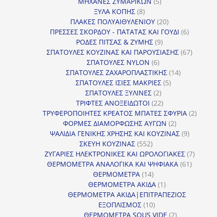
προϊόν
5
ΜΗΧΑΝΕΣ ΖΥΜΑΡΙΚΩΝ
5
8
προϊόντα
ΞΥΛΑ ΚΟΠΗΣ
8
προϊόντα
20
ΠΛΑΚΕΣ ΠΟΛΥΑΙΘΥΛΕΝΙΟΥ
20
προϊόντα
6
ΠΡΕΣΣΕΣ ΣΚΟΡΔΟΥ - ΠΑΤΑΤΑΣ ΚΑΙ ΓΟΥΔΙ
6
9
προϊόντα
ΡΟΔΕΣ ΠΙΤΣΑΣ & ΖΥΜΗΣ
9
προϊόντα
67
ΣΠΑΤΟΥΛΕΣ ΚΟΥΖΙΝΑΣ ΚΑΙ ΠΑΡΟΥΣΙΑΣΗΣ
67
6
προϊόντ
ΣΠΑΤΟΥΛΕΣ NYLON
6
προϊόντα
14
ΣΠΑΤΟΥΛΕΣ ΖΑΧΑΡΟΠΛΑΣΤΙΚΗΣ
14
5
προϊόντα
ΣΠΑΤΟΥΛΕΣ ΙΣΙΕΣ ΜΑΚΡΙΕΣ
5
2
προϊόντα
ΣΠΑΤΟΥΛΕΣ ΞΥΛΙΝΕΣ
2
προϊόντα
22
ΤΡΙΦΤΕΣ ΑΝΟΞΕΙΔΩΤΟΙ
22
προϊόντα
2
ΤΡΥΦΕΡΟΠΟΙΗΤΕΣ ΚΡΕΑΤΟΣ ΜΠΑΤΕΣ ΣΦΥΡΙΑ
2
2
προϊόν
ΦΟΡΜΕΣ ΔΙΑΜΟΡΦΩΣΗΣ ΑΥΓΩΝ
2
προϊόντα
9
ΨΑΛΙΔΙΑ ΓΕΝΙΚΗΣ ΧΡΗΣΗΣ ΚΑΙ ΚΟΥΖΙΝΑΣ
9
552
προϊόντα
ΣΚΕΥΗ ΚΟΥΖΙΝΑΣ
552
προϊόντα
7
ΖΥΓΑΡΙΕΣ ΗΛΕΚΤΡΟΝΙΚΕΣ ΚΑΙ ΩΡΟΛΟΓΙΑΚΕΣ
7
61
προϊόν
ΘΕΡΜΟΜΕΤΡΑ ΑΝΑΛΟΓΙΚΑ ΚΑΙ ΨΗΦΙΑΚΑ
61
14
προϊόντ
ΘΕΡΜΟΜΕΤΡΑ
14
προϊόντα
1
ΘΕΡΜΟΜΕΤΡΑ ΑΚΙΔΑ
1
προϊόν
ΘΕΡΜΟΜΕΤΡΑ ΑΚΙΔΑ|ΕΠΙΤΡΑΠΕΖΙΟΣ
10
ΕΞΟΠΛΙΣΜΟΣ
10
προϊόντα
2
ΘΕΡΜΟΜΕΤΡΑ SOUS VIDE
2