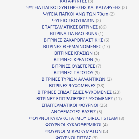
3
προϊόντα
ΚΑΤΑΨΥΚΤΕΣ
3
προϊόντα
2
ΨΥΓΕΙΑ ΠΑΓΚΟΙ ΣΥΝΤΗΡΗΣΗΣ ΚΑΙ ΚΑΤΑΨΥΞΗΣ
2
2
προϊό
ΨΥΓΕΙΑ ΠΑΓΚΟΙ ΑΝΩ ΤΩΝ 70cm
2
2
προϊόντα
ΨΥΓΕΙΟ ΣΚΟΥΠΙΔΙΩΝ
2
προϊόντα
86
ΕΠΑΓΓΕΛΜΑΤΙΚΕΣ ΒΙΤΡΙΝΕΣ
86
1
προϊόντα
ΒΙΤΡΙΝΑ ΓΙΑ BAO BUNS
1
προϊόν
6
ΒΙΤΡΙΝΕΣ ΖΑΧΑΡΟΠΛΑΣΤΙΚΗΣ
6
προϊόντα
17
ΒΙΤΡΙΝΕΣ ΘΕΡΜΑΙΝΟΜΕΝΕΣ
17
3
προϊόντα
ΒΙΤΡΙΝΕΣ ΚΡΑΣΙΩΝ
3
προϊόντα
5
ΒΙΤΡΙΝΕΣ ΚΡΕΑΤΩΝ
5
προϊόντα
7
ΒΙΤΡΙΝΕΣ ΟΥΔΕΤΕΡΕΣ
7
9
προϊόντα
ΒΙΤΡΙΝΕΣ ΠΑΓΩΤΟΥ
9
προϊόντα
2
ΒΙΤΡΙΝΕΣ ΤΥΡΙΩΝ ΑΛΛΑΝΤΙΚΩΝ
2
38
προϊόντα
ΒΙΤΡΙΝΕΣ ΨΥΧΟΜΕΝΕΣ
38
προϊόντα
23
ΒΙΤΡΙΝΕΣ ΕΠΙΔΑΠΕΔΙΕΣ ΨΥΧΟΜΕΝΕΣ
23
προϊόντα
11
ΒΙΤΡΙΝΕΣ ΕΠΙΤΡΑΠΕΖΙΕΣ ΨΥΧΟΜΕΝΕΣ
11
25
προϊόντ
ΕΠΑΓΓΕΛΜΑΤΙΚΟΙ ΦΟΥΡΝΟΙ
25
5
προϊόντα
ΑΝΟΞΕΙΔΩΤΕΣ ΒΑΣΕΙΣ
5
προϊόντα
8
ΦΟΥΡΝΟΙ ΚΥΚΛ/ΚΟΙ ΑΤΜΟΥ DIRECT STEAM
8
4
προϊόν
ΦΟΥΡΝΟΙ ΚΥΚΛΟΘΕΡΜΙΚΟΙ
4
προϊόντα
5
ΦΟΥΡΝΟΙ ΜΙΚΡΟΚΥΜΑΤΩΝ
5
3
προϊόντα
ΦΟΥΡΝΟΙ ΠΙΤΣΑΣ
3