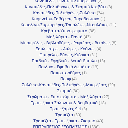
2
προϊόντα
Καναπέδες Γωνία-Πολυμορφικοί
2
προϊόντα
3
Καναπέδες-Πολυθρόνες & Σκαμπό Κρεβάτι
3
34
προϊόντ
Καναπέδες-Πολυθρόνες-Σαλόνια
34
προϊόντα
1
Καφενείου-Ταβέρνας Παραδοσιακά
1
προϊόν
11
Κομοδίνα-Συρταριέρες-Τουαλέτες-Ντουλάπες
11
38
προϊόν
Κρεβάτια-Υποστρώματα
38
43
προϊόντα
Μαξιλάρια - Πανιά
43
προϊόντα
8
Μπουφέδες - Βιβλιοθήκες - Ραφιέρες - Βιτρίνες
8
4
προϊό
Ξαπλώστρες - Αιώρες - Κούνιες
4
31
προϊόντα
Ομπρέλες-Βάσεις-Κιόσκια
31
προϊόντα
13
Παιδικά - Εφηβικά - Λοιπά Έπιπλα
13
13
προϊόντα
Παιδικό - Εφηβικό Δωμάτιο
13
1
προϊόντα
Παπουτσοθήκες
1
4
προϊόν
Πουφ
4
προϊόντα
29
Σαλόνια-Καναπέδες-Πολυθρόνες-Μπερζέρες
29
30
προϊόν
Σκαμπό
30
προϊόντα
27
Στρώματα - Επιστρώματα - Μαξιλάρια
27
18
προϊόντα
Τραπεζάκια Σαλονιού & Βοηθητικά
18
3
προϊόντα
Τραπεζαρίες Set
3
30
προϊόντα
Τραπέζια
30
προϊόντα
40
Τραπέζια - Τραπεζάκια - Σκαμπό
40
1536
προϊόντα
ΕΠΙΤΡΑΠΕΖΙΟΣ ΕΞΟΠΛΙΣΜΟΣ
1536