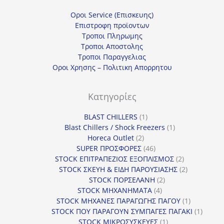
Οροι Service (Επισκευης)
Επιστροφη προϊοντων
Τροποι Πληρωμης
Τροποι Αποστολης
Τροποι Παραγγελιας
Οροι Χρησης – Πολιτικη Απορρητου
Κατηγορίες
1
BLAST CHILLERS
1
προϊόν
1
Blast Chillers / Shock Freezers
1
2
προϊόν
Horeca Outlet
2
προϊόντα
46
SUPER ΠΡΟΣΦΟΡΕΣ
46
προϊόντα
2
STOCK ΕΠΙΤΡΑΠΕΖΙΟΣ ΕΞΟΠΛΙΣΜΟΣ
2
προϊόντα
2
STOCK ΣΚΕΥΗ & ΕΙΔΗ ΠΑΡΟΥΣΙΑΣΗΣ
2
2
προϊόντα
STOCK ΠΟΡΣΕΛΑΝΗ
2
4
προϊόντα
STOCK ΜΗΧΑΝΗΜΑΤΑ
4
προϊόντα
1
STOCK ΜΗΧΑΝΕΣ ΠΑΡΑΓΩΓΗΣ ΠΑΓΟΥ
1
προϊόν
1
STOCK ΠΟΥ ΠΑΡΑΓΟΥΝ ΣΥΜΠΑΓΕΣ ΠΑΓΑΚΙ
1
1
προϊόν
STOCK ΜΙΚΡΟΣΥΣΚΕΥΕΣ
1