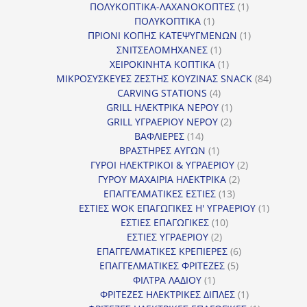
1
προϊ
ΠΟΛΥΚΟΠΤΙΚΑ-ΛΑΧΑΝΟΚΟΠΤΕΣ
1
1
προϊόν
ΠΟΛΥΚΟΠΤΙΚΑ
1
προϊόν
1
ΠΡΙΟΝΙ ΚΟΠΗΣ ΚΑΤΕΨΥΓΜΕΝΩΝ
1
1
προϊόν
ΣΝΙΤΣΕΛΟΜΗΧΑΝΕΣ
1
προϊόν
1
ΧΕΙΡΟΚΙΝΗΤΑ ΚΟΠΤΙΚΑ
1
προϊόν
84
ΜΙΚΡΟΣΥΣΚΕΥΕΣ ΖΕΣΤΗΣ ΚΟΥΖΙΝΑΣ SNACK
84
4
προϊόντ
CARVING STATIONS
4
προϊόντα
1
GRILL ΗΛΕΚΤΡΙΚΑ ΝΕΡΟΥ
1
2
προϊόν
GRILL ΥΓΡΑΕΡΙΟΥ ΝΕΡΟΥ
2
14
προϊόντα
ΒΑΦΛΙΕΡΕΣ
14
προϊόντα
1
ΒΡΑΣΤΗΡΕΣ ΑΥΓΩΝ
1
προϊόν
2
ΓΥΡΟΙ ΗΛΕΚΤΡΙΚΟΙ & ΥΓΡΑΕΡΙΟΥ
2
2
προϊόντα
ΓΥΡΟΥ ΜΑΧΑΙΡΙΑ ΗΛΕΚΤΡΙΚΑ
2
13
προϊόντα
ΕΠΑΓΓΕΛΜΑΤΙΚΕΣ ΕΣΤΙΕΣ
13
προϊόντα
1
ΕΣΤΙΕΣ WOK ΕΠΑΓΩΓΙΚΕΣ Η' ΥΓΡΑΕΡΙΟΥ
1
10
προϊόν
ΕΣΤΙΕΣ ΕΠΑΓΩΓΙΚΕΣ
10
2
προϊόντα
ΕΣΤΙΕΣ ΥΓΡΑΕΡΙΟΥ
2
προϊόντα
6
ΕΠΑΓΓΕΛΜΑΤΙΚΕΣ ΚΡΕΠΙΕΡΕΣ
6
5
προϊόντα
ΕΠΑΓΓΕΛΜΑΤΙΚΕΣ ΦΡΙΤΕΖΕΣ
5
1
προϊόντα
ΦΙΛΤΡΑ ΛΑΔΙΟΥ
1
προϊόν
1
ΦΡΙΤΕΖΕΣ ΗΛΕΚΤΡΙΚΕΣ ΔΙΠΛΕΣ
1