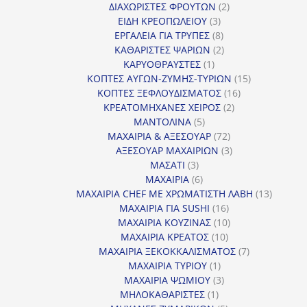
προϊόν
2
ΔΙΑΧΩΡΙΣΤΕΣ ΦΡΟΥΤΩΝ
2
3
προϊόντα
ΕΙΔΗ ΚΡΕΟΠΩΛΕΙΟΥ
3
προϊόντα
8
ΕΡΓΑΛΕΙΑ ΓΙΑ ΤΡΥΠΕΣ
8
προϊόντα
2
ΚΑΘΑΡΙΣΤΕΣ ΨΑΡΙΩΝ
2
1
προϊόντα
ΚΑΡΥΟΘΡΑΥΣΤΕΣ
1
προϊόν
15
ΚΟΠΤΕΣ ΑΥΓΩΝ-ΖΥΜΗΣ-ΤΥΡΙΩΝ
15
16
προϊόντα
ΚΟΠΤΕΣ ΞΕΦΛΟΥΔΙΣΜΑΤΟΣ
16
2
προϊόντα
ΚΡΕΑΤΟΜΗΧΑΝΕΣ ΧΕΙΡΟΣ
2
5
προϊόντα
ΜΑΝΤΟΛΙΝΑ
5
προϊόντα
72
ΜΑΧΑΙΡΙΑ & ΑΞΕΣΟΥΑΡ
72
προϊόντα
3
ΑΞΕΣΟΥΑΡ ΜΑΧΑΙΡΙΩΝ
3
3
προϊόντα
ΜΑΣΑΤΙ
3
προϊόντα
6
ΜΑΧΑΙΡΙΑ
6
προϊόντα
13
ΜΑΧΑΙΡΙΑ CHEF ΜΕ ΧΡΩΜΑΤΙΣΤΗ ΛΑΒΗ
13
16
προϊόντ
ΜΑΧΑΙΡΙΑ ΓΙΑ SUSHI
16
προϊόντα
10
ΜΑΧΑΙΡΙΑ ΚΟΥΖΙΝΑΣ
10
10
προϊόντα
ΜΑΧΑΙΡΙΑ ΚΡΕΑΤΟΣ
10
προϊόντα
7
ΜΑΧΑΙΡΙΑ ΞΕΚΟΚΚΑΛΙΣΜΑΤΟΣ
7
1
προϊόντα
ΜΑΧΑΙΡΙΑ ΤΥΡΙΟΥ
1
προϊόν
3
ΜΑΧΑΙΡΙΑ ΨΩΜΙΟΥ
3
1
προϊόντα
ΜΗΛΟΚΑΘΑΡΙΣΤΕΣ
1