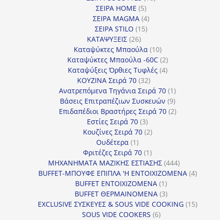
5
προϊόντα
ΣΕΙΡΑ HOME
5
προϊόντα
4
ΣΕΙΡΑ MAGMA
4
15
προϊόντα
ΣΕΙΡΑ STILO
15
26
προϊόντα
ΚΑΤΑΨΥΞΕΙΣ
26
προϊόντα
10
Καταψύκτες Μπαούλα
10
προϊόντα
2
Καταψύκτες Μπαούλα -60C
2
4
προϊόντα
Καταψύξεις Όρθιες Τυφλές
4
32
προϊόντα
ΚΟΥΖΙΝΑ Σειρά 70
32
προϊόντα
1
Ανατρεπόμενα Τηγάνια Σειρά 70
1
9
προϊόν
Βάσεις Επιτραπέζιων Συσκευών
9
προϊόντα
2
Επιδαπέδιοι Βραστήρες Σειρά 70
2
3
προϊόντα
Εστίες Σειρά 70
3
προϊόντα
2
Κουζίνες Σειρά 70
2
1
προϊόντα
Ουδέτερα
1
προϊόν
1
Φριτέζες Σειρά 70
1
προϊόν
444
ΜΗΧΑΝΗΜΑΤΑ ΜΑΖΙΚΗΣ ΕΣΤΙΑΣΗΣ
444
προϊόντα
4
BUFFET-ΜΠΟΥΦΕ ΕΠΙΠΛΑ 'Η ΕΝΤΟΙΧΙΖΟΜΕΝΑ
4
1
προϊόν
BUFFET ΕΝΤΟΙΧΙΖΟΜΕΝΑ
1
προϊόν
3
BUFFET ΘΕΡΜΑΙΝΟΜΕΝΑ
3
προϊόντα
15
EXCLUSIVE ΣΥΣΚΕΥΕΣ & SOUS VIDE COOKING
15
6
προϊόν
SOUS VIDE COOKERS
6