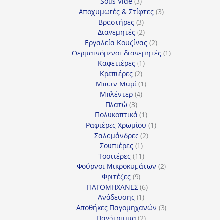
3
προϊόντα
Sous Vide
3
προϊόντα
3
Αποχυμωτές & Στίφτες
3
3
προϊόντα
Βραστήρες
3
προϊόντα
2
Διανεμητές
2
προϊόντα
2
Εργαλεία Κουζίνας
2
προϊόντα
1
Θερμαινόμενοι διανεμητές
1
1
προϊόν
Καφετιέρες
1
2
προϊόν
Κρεπιέρες
2
προϊόντα
1
Μπαιν Μαρί
1
4
προϊόν
Μπλέντερ
4
3
προϊόντα
Πλατώ
3
προϊόντα
1
Πολυκοπτικά
1
προϊόν
1
Ραφιέρες Χρωμίου
1
2
προϊόν
Σαλαμάνδρες
2
1
προϊόντα
Σουπιέρες
1
προϊόν
11
Τοστιέρες
11
προϊόντα
2
Φούρνοι Μικροκυμάτων
2
9
προϊόντα
Φριτέζες
9
προϊόντα
6
ΠΑΓΟΜΗΧΑΝΕΣ
6
1
προϊόντα
Ανάδευσης
1
προϊόν
3
Αποθήκες Παγομηχανών
3
2
προϊόντα
Παγότριμμα
2