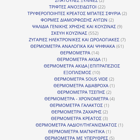
ΣΠΑΤΟΥΛΕΣ ΞΥΛΙΝΕΣ
2
προϊόντα
22
ΤΡΙΦΤΕΣ ΑΝΟΞΕΙΔΩΤΟΙ
22
προϊόντα
2
ΤΡΥΦΕΡΟΠΟΙΗΤΕΣ ΚΡΕΑΤΟΣ ΜΠΑΤΕΣ ΣΦΥΡΙΑ
2
2
προϊόν
ΦΟΡΜΕΣ ΔΙΑΜΟΡΦΩΣΗΣ ΑΥΓΩΝ
2
προϊόντα
9
ΨΑΛΙΔΙΑ ΓΕΝΙΚΗΣ ΧΡΗΣΗΣ ΚΑΙ ΚΟΥΖΙΝΑΣ
9
552
προϊόντα
ΣΚΕΥΗ ΚΟΥΖΙΝΑΣ
552
προϊόντα
7
ΖΥΓΑΡΙΕΣ ΗΛΕΚΤΡΟΝΙΚΕΣ ΚΑΙ ΩΡΟΛΟΓΙΑΚΕΣ
7
61
προϊόν
ΘΕΡΜΟΜΕΤΡΑ ΑΝΑΛΟΓΙΚΑ ΚΑΙ ΨΗΦΙΑΚΑ
61
14
προϊόντ
ΘΕΡΜΟΜΕΤΡΑ
14
προϊόντα
1
ΘΕΡΜΟΜΕΤΡΑ ΑΚΙΔΑ
1
προϊόν
ΘΕΡΜΟΜΕΤΡΑ ΑΚΙΔΑ|ΕΠΙΤΡΑΠΕΖΙΟΣ
10
ΕΞΟΠΛΙΣΜΟΣ
10
προϊόντα
2
ΘΕΡΜΟΜΕΤΡΑ SOUS VIDE
2
προϊόντα
1
ΘΕΡΜΟΜΕΤΡΑ ΑΔΙΑΒΡΟΧΑ
1
2
προϊόν
ΘΕΡΜΟΜΕΤΡΑ ΤΣΕΠΗΣ
2
προϊόντα
4
ΘΕΡΜΟΜΕΤΡΑ - ΧΡΟΝΟΜΕΤΡΑ
4
1
προϊόντα
ΘΕΡΜΟΜΕΤΡΑ ΓΑΛΑΚΤΟΣ
1
2
προϊόν
ΘΕΡΜΟΜΕΤΡΑ ΖΑΧΑΡΗΣ
2
προϊόντα
3
ΘΕΡΜΟΜΕΤΡΑ ΚΡΕΑΤΟΣ
3
προϊόντα
1
ΘΕΡΜΟΜΕΤΡΑ ΛΑΔΙΟΥ/ΤΗΓΑΝΙΣΜΑΤΟΣ
1
1
προϊόν
ΘΕΡΜΟΜΕΤΡΑ ΜΑΓΝΗΤΙΚΑ
1
προϊόν
5
ΘΕΡΜΟΜΕΤΡΑ ΜΕ ΥΠΕΡΥΘΡΕΣ
5