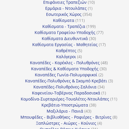
10
προϊόντα
Επιφάνειες Τραπεζιών
10
1
προϊόντα
Ερμάρια - Ντουλάπες
1
354
προϊόν
Εσωτερικός Χώρος
354
111
προϊόντα
Καθίσματα
111
προϊόντα
199
Καθίσματα - Τραπέζια
199
προϊόντα
77
Καθίσματα Γραφείου-Υποδοχής
77
30
προϊόντα
Καθίσματα Διευθυντικά
30
προϊόντα
17
Καθίσματα Εργασίας - Μαθητείας
17
5
προϊόντα
Καθρέπτες
5
4
προϊόντα
Καλόγεροι
4
προϊόντα
48
Καναπέδες - Καρέκλες - Πολυθρόνες
48
30
προϊόντα
Καναπέδες & Καθίσματα Υποδοχής
30
2
προϊόντα
Καναπέδες Γωνία-Πολυμορφικοί
2
προϊόντα
3
Καναπέδες-Πολυθρόνες & Σκαμπό Κρεβάτι
3
34
προϊόντ
Καναπέδες-Πολυθρόνες-Σαλόνια
34
προϊόντα
1
Καφενείου-Ταβέρνας Παραδοσιακά
1
προϊόν
11
Κομοδίνα-Συρταριέρες-Τουαλέτες-Ντουλάπες
11
38
προϊόν
Κρεβάτια-Υποστρώματα
38
43
προϊόντα
Μαξιλάρια - Πανιά
43
προϊόντα
8
Μπουφέδες - Βιβλιοθήκες - Ραφιέρες - Βιτρίνες
8
4
προϊό
Ξαπλώστρες - Αιώρες - Κούνιες
4
31
προϊόντα