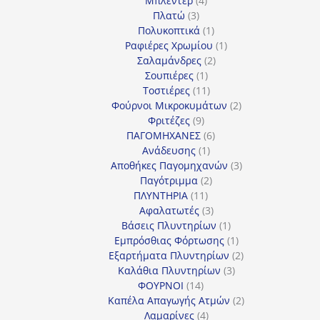
Μπλέντερ
4
3
προϊόντα
Πλατώ
3
προϊόντα
1
Πολυκοπτικά
1
προϊόν
1
Ραφιέρες Χρωμίου
1
2
προϊόν
Σαλαμάνδρες
2
1
προϊόντα
Σουπιέρες
1
προϊόν
11
Τοστιέρες
11
προϊόντα
2
Φούρνοι Μικροκυμάτων
2
9
προϊόντα
Φριτέζες
9
προϊόντα
6
ΠΑΓΟΜΗΧΑΝΕΣ
6
1
προϊόντα
Ανάδευσης
1
προϊόν
3
Αποθήκες Παγομηχανών
3
2
προϊόντα
Παγότριμμα
2
11
προϊόντα
ΠΛΥΝΤΗΡΙΑ
11
προϊόντα
3
Αφαλατωτές
3
προϊόντα
1
Βάσεις Πλυντηρίων
1
προϊόν
1
Εμπρόσθιας Φόρτωσης
1
προϊόν
2
Εξαρτήματα Πλυντηρίων
2
3
προϊόντα
Καλάθια Πλυντηρίων
3
14
προϊόντα
ΦΟΥΡΝΟΙ
14
προϊόντα
2
Καπέλα Απαγωγής Ατμών
2
4
προϊόντα
Λαμαρίνες
4