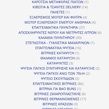
1
προϊόν
ΚΑΡΟΤΣΙΑ ΜΕΤΑΦΟΡΑΣ ΠΙΑΤΩΝ
1
14
προϊόν
ΚΙΒΩΤΙΑ & ΤΣΑΝΤΕΣ DELIVERY
14
1
προϊόντα
ΠΑΛΕΤΕΣ
1
προϊόν
4
ΕΞΑΕΡΙΣΜΟΣ ΜΟΤΕΡ ΚΑΙ ΦΙΛΤΡΑ
4
προϊόντα
4
ΜΟΤΕΡ ΕΞΑΕΡΙΣΜΟΥ ΕΝΕΡΓΟΥ ΑΝΘΡΑΚΑ
4
37
προϊόντ
ΕΠΑΓΓΕΛΜΑΤΙΚΑ ΠΛΥΝΤΗΡΙΑ
37
προϊόντα
6
ΑΠΟΣΚΛΗΡΥΝΤΕΣ ΝΕΡΟΥ ΚΑΙ ΜΕΤΡΗΤΕΣ ΛΙΤΡΩΝ
6
30
προϊ
ΚΑΛΑΘΙΑ ΠΛΥΝΤΗΡΙΟΥ
30
προϊόντα
1
ΣΤΕΓΝΩΤΙΚΑ - ΓΥΑΛΙΣΤΙΚΑ ΜΑΧΑΙΡ/ΝΩΝ
1
16
προϊόν
ΕΠΑΓΓΕΛΜΑΤΙΚΑ ΨΥΓΕΙΑ
16
1
προϊόντα
ΒΙΤΡΙΝΕΣ ΚΑΤΑΨΥΞΗ
1
προϊόν
4
ΘΑΛΑΜΟΙ ΚΑΤΑΨΥΞΗ
4
3
προϊόντα
ΚΑΤΑΨΥΚΤΕΣ
3
προϊόντα
2
ΨΥΓΕΙΑ ΠΑΓΚΟΙ ΣΥΝΤΗΡΗΣΗΣ ΚΑΙ ΚΑΤΑΨΥΞΗΣ
2
2
προϊό
ΨΥΓΕΙΑ ΠΑΓΚΟΙ ΑΝΩ ΤΩΝ 70cm
2
2
προϊόντα
ΨΥΓΕΙΟ ΣΚΟΥΠΙΔΙΩΝ
2
προϊόντα
86
ΕΠΑΓΓΕΛΜΑΤΙΚΕΣ ΒΙΤΡΙΝΕΣ
86
1
προϊόντα
ΒΙΤΡΙΝΑ ΓΙΑ BAO BUNS
1
προϊόν
6
ΒΙΤΡΙΝΕΣ ΖΑΧΑΡΟΠΛΑΣΤΙΚΗΣ
6
προϊόντα
17
ΒΙΤΡΙΝΕΣ ΘΕΡΜΑΙΝΟΜΕΝΕΣ
17
3
προϊόντα
ΒΙΤΡΙΝΕΣ ΚΡΑΣΙΩΝ
3
προϊόντα
5