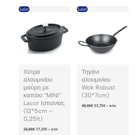
23,10€.
είναι:
17,33€.
Sale!
Sale!
Χύτρα
Τηγάνι
αλουμινίου
αλουμινίου
μαύρη με
Wok Robust
καπάκι “MINI”
(30*7cm)
Lacor Ισπανίας
Original
Η
45,00
€
33,75
€
+ ΦΠΑ
price
τρέχουσα
(12*5cm –
was:
τιμή
0,25lt)
45,00€.
είναι:
33,75€.
Original
Η
23,00
€
17,25
€
+ ΦΠΑ
price
τρέχουσα