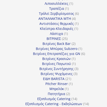
προϊόντα
1
Λιποσυλλέκτες
1
1
προϊόν
Τραπέζια
1
προϊόν
6
Τρόλεϊ Σερβιρίσματος
6
4
προϊόντα
ΑΝΤΑΛΛΑΚΤΙΚΑ MTH
4
προϊόντα
1
Αντιστάσεις θερμικές
1
1
προϊόν
Κλείστρα-Κλειδαριές
1
1
προϊόν
Λάστιχα
1
25
προϊόν
ΒΙΤΡΙΝΕΣ
25
προϊόντα
2
Βιτρίνες Back Bar
2
προϊόντα
1
Βιτρίνες Mπύρας Subzero
1
προϊόν
6
Βιτρίνες Επιτραπέζιες για GN
6
1
προϊόντα
Βιτρίνες Κρασιών
1
προϊόν
1
Βιτρίνες Παγωτού
1
προϊόν
3
Βιτρίνες Συντήρησης
3
3
προϊόντα
Βιτρίνες Ψυχόμενες
3
21
προϊόντα
ΕΙΔΗ BARISTA
21
προϊόντα
1
Pitcher Rinser
1
1
προϊόν
Μπρελόκ
1
προϊόν
2
Πατητήρια
2
προϊόντα
14
Εξοπλισμός Catering
14
προϊόντα
14
Εξοπλισμός Catering - Εκδηλώσεων
14