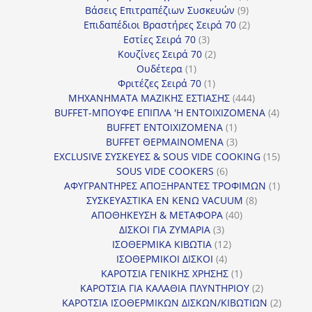
9
προϊόν
Βάσεις Επιτραπέζιων Συσκευών
9
προϊόντα
2
Επιδαπέδιοι Βραστήρες Σειρά 70
2
3
προϊόντα
Εστίες Σειρά 70
3
προϊόντα
2
Κουζίνες Σειρά 70
2
1
προϊόντα
Ουδέτερα
1
προϊόν
1
Φριτέζες Σειρά 70
1
προϊόν
444
ΜΗΧΑΝΗΜΑΤΑ ΜΑΖΙΚΗΣ ΕΣΤΙΑΣΗΣ
444
προϊόντα
4
BUFFET-ΜΠΟΥΦΕ ΕΠΙΠΛΑ 'Η ΕΝΤΟΙΧΙΖΟΜΕΝΑ
4
1
προϊόν
BUFFET ΕΝΤΟΙΧΙΖΟΜΕΝΑ
1
προϊόν
3
BUFFET ΘΕΡΜΑΙΝΟΜΕΝΑ
3
προϊόντα
15
EXCLUSIVE ΣΥΣΚΕΥΕΣ & SOUS VIDE COOKING
15
6
προϊόν
SOUS VIDE COOKERS
6
προϊόντα
1
ΑΦΥΓΡΑΝΤΗΡΕΣ ΑΠΟΞΗΡΑΝΤΕΣ ΤΡΟΦΙΜΩΝ
1
8
προϊόν
ΣΥΣΚΕΥΑΣΤΙΚΑ ΕΝ ΚΕΝΩ VACUUM
8
40
προϊόντα
ΑΠΟΘΗΚΕΥΣΗ & ΜΕΤΑΦΟΡΑ
40
3
προϊόντα
ΔΙΣΚΟΙ ΓΙΑ ΖΥΜΑΡΙΑ
3
προϊόντα
12
ΙΣΟΘΕΡΜΙΚΑ ΚΙΒΩΤΙΑ
12
4
προϊόντα
ΙΣΟΘΕΡΜΙΚΟΙ ΔΙΣΚΟΙ
4
προϊόντα
1
ΚΑΡΟΤΣΙΑ ΓΕΝΙΚΗΣ ΧΡΗΣΗΣ
1
προϊόν
2
ΚΑΡΟΤΣΙΑ ΓΙΑ ΚΑΛΑΘΙΑ ΠΛΥΝΤΗΡΙΟΥ
2
προϊόντα
2
ΚΑΡΟΤΣΙΑ ΙΣΟΘΕΡΜΙΚΩΝ ΔΙΣΚΩΝ/ΚΙΒΩΤΙΩΝ
2