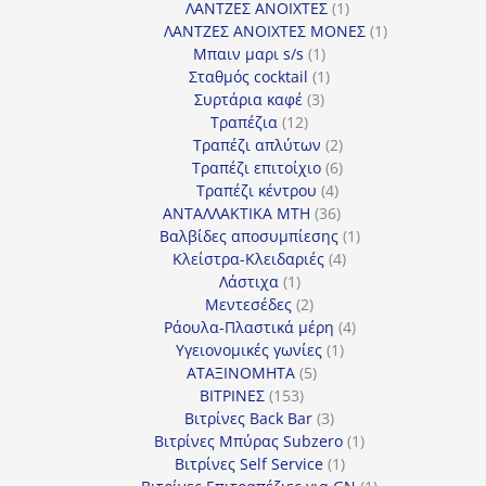
προϊόν
1
ΛΑΝΤΖΕΣ ΑΝΟΙΧΤΕΣ
1
προϊόν
1
ΛΑΝΤΖΕΣ ΑΝΟΙΧΤΕΣ ΜΟΝΕΣ
1
1
προϊόν
Μπαιν μαρι s/s
1
προϊόν
1
Σταθμός cocktail
1
3
προϊόν
Συρτάρια καφέ
3
12
προϊόντα
Τραπέζια
12
προϊόντα
2
Τραπέζι απλύτων
2
προϊόντα
6
Τραπέζι επιτοίχιο
6
4
προϊόντα
Τραπέζι κέντρου
4
προϊόντα
36
ΑΝΤΑΛΛΑΚΤΙΚΑ MTH
36
προϊόντα
1
Βαλβίδες αποσυμπίεσης
1
4
προϊόν
Κλείστρα-Κλειδαριές
4
1
προϊόντα
Λάστιχα
1
προϊόν
2
Μεντεσέδες
2
προϊόντα
4
Ράουλα-Πλαστικά μέρη
4
1
προϊόντα
Υγειονομικές γωνίες
1
5
προϊόν
ΑΤΑΞΙΝΟΜΗΤΑ
5
153
προϊόντα
ΒΙΤΡΙΝΕΣ
153
προϊόντα
3
Βιτρίνες Back Bar
3
προϊόντα
1
Βιτρίνες Mπύρας Subzero
1
1
προϊόν
Βιτρίνες Self Service
1
προϊόν
1