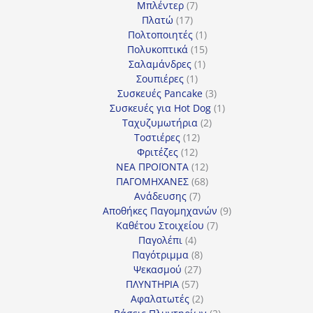
7
προϊόντα
Μπλέντερ
7
17
προϊόντα
Πλατώ
17
προϊόντα
1
Πολτοποιητές
1
προϊόν
15
Πολυκοπτικά
15
1
προϊόντα
Σαλαμάνδρες
1
1
προϊόν
Σουπιέρες
1
προϊόν
3
Συσκευές Pancake
3
προϊόντα
1
Συσκευές για Hot Dog
1
2
προϊόν
Ταχυζυμωτήρια
2
12
προϊόντα
Τοστιέρες
12
12
προϊόντα
Φριτέζες
12
προϊόντα
12
ΝΕΑ ΠΡΟΪΟΝΤΑ
12
προϊόντα
68
ΠΑΓΟΜΗΧΑΝΕΣ
68
7
προϊόντα
Ανάδευσης
7
προϊόντα
9
Αποθήκες Παγομηχανών
9
7
προϊόντα
Καθέτου Στοιχείου
7
4
προϊόντα
Παγολέπι
4
προϊόντα
8
Παγότριμμα
8
27
προϊόντα
Ψεκασμού
27
57
προϊόντα
ΠΛΥΝΤΗΡΙΑ
57
προϊόντα
2
Αφαλατωτές
2
προϊόντα
2