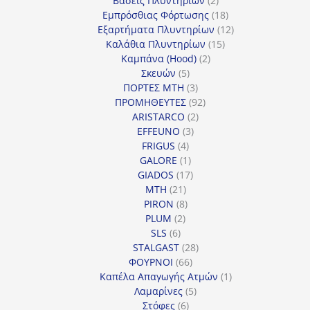
Βάσεις Πλυντηρίων
2
προϊόντα
18
Εμπρόσθιας Φόρτωσης
18
προϊόντα
12
Εξαρτήματα Πλυντηρίων
12
15
προϊόντα
Καλάθια Πλυντηρίων
15
2
προϊόντα
Καμπάνα (Hood)
2
5
προϊόντα
Σκευών
5
προϊόντα
3
ΠΟΡΤΕΣ MTH
3
προϊόντα
92
ΠΡΟΜΗΘΕΥΤΕΣ
92
2
προϊόντα
ARISTARCO
2
3
προϊόντα
EFFEUNO
3
4
προϊόντα
FRIGUS
4
προϊόντα
1
GALORE
1
προϊόν
17
GIADOS
17
21
προϊόντα
MTH
21
προϊόντα
8
PIRON
8
2
προϊόντα
PLUM
2
6
προϊόντα
SLS
6
προϊόντα
28
STALGAST
28
66
προϊόντα
ΦΟΥΡΝΟΙ
66
προϊόντα
1
Καπέλα Απαγωγής Ατμών
1
5
προϊόν
Λαμαρίνες
5
6
προϊόντα
Στόφες
6