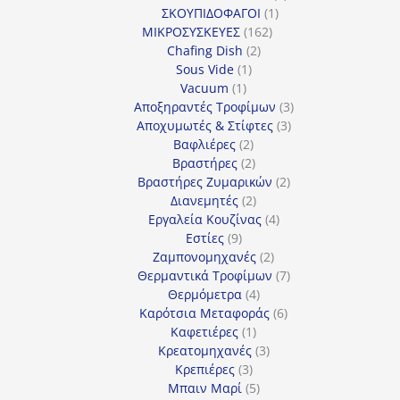
1
προϊόντα
ΣΚΟΥΠΙΔΟΦΑΓΟΙ
1
162
προϊόν
ΜΙΚΡΟΣΥΣΚΕΥΕΣ
162
2
προϊόντα
Chafing Dish
2
1
προϊόντα
Sous Vide
1
1
προϊόν
Vacuum
1
προϊόν
3
Αποξηραντές Τροφίμων
3
3
προϊόντα
Αποχυμωτές & Στίφτες
3
2
προϊόντα
Βαφλιέρες
2
προϊόντα
2
Βραστήρες
2
προϊόντα
2
Βραστήρες Ζυμαρικών
2
2
προϊόντα
Διανεμητές
2
προϊόντα
4
Εργαλεία Κουζίνας
4
9
προϊόντα
Εστίες
9
προϊόντα
2
Ζαμπονομηχανές
2
προϊόντα
7
Θερμαντικά Τροφίμων
7
4
προϊόντα
Θερμόμετρα
4
προϊόντα
6
Καρότσια Μεταφοράς
6
1
προϊόντα
Καφετιέρες
1
προϊόν
3
Κρεατομηχανές
3
3
προϊόντα
Κρεπιέρες
3
προϊόντα
5
Μπαιν Μαρί
5