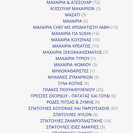
προϊόντα
72
ΜΑΧΑΙΡΙΑ & ΑΞΕΣΟΥΑΡ
72
προϊόντα
3
ΑΞΕΣΟΥΑΡ ΜΑΧΑΙΡΙΩΝ
3
3
προϊόντα
ΜΑΣΑΤΙ
3
προϊόντα
6
ΜΑΧΑΙΡΙΑ
6
προϊόντα
13
ΜΑΧΑΙΡΙΑ CHEF ΜΕ ΧΡΩΜΑΤΙΣΤΗ ΛΑΒΗ
13
16
προϊόντ
ΜΑΧΑΙΡΙΑ ΓΙΑ SUSHI
16
προϊόντα
10
ΜΑΧΑΙΡΙΑ ΚΟΥΖΙΝΑΣ
10
10
προϊόντα
ΜΑΧΑΙΡΙΑ ΚΡΕΑΤΟΣ
10
προϊόντα
7
ΜΑΧΑΙΡΙΑ ΞΕΚΟΚΚΑΛΙΣΜΑΤΟΣ
7
1
προϊόντα
ΜΑΧΑΙΡΙΑ ΤΥΡΙΟΥ
1
προϊόν
3
ΜΑΧΑΙΡΙΑ ΨΩΜΙΟΥ
3
1
προϊόντα
ΜΗΛΟΚΑΘΑΡΙΣΤΕΣ
1
προϊόν
5
ΜΗΧΑΝΕΣ ΖΥΜΑΡΙΚΩΝ
5
8
προϊόντα
ΞΥΛΑ ΚΟΠΗΣ
8
προϊόντα
20
ΠΛΑΚΕΣ ΠΟΛΥΑΙΘΥΛΕΝΙΟΥ
20
προϊόντα
6
ΠΡΕΣΣΕΣ ΣΚΟΡΔΟΥ - ΠΑΤΑΤΑΣ ΚΑΙ ΓΟΥΔΙ
6
9
προϊόντα
ΡΟΔΕΣ ΠΙΤΣΑΣ & ΖΥΜΗΣ
9
προϊόντα
67
ΣΠΑΤΟΥΛΕΣ ΚΟΥΖΙΝΑΣ ΚΑΙ ΠΑΡΟΥΣΙΑΣΗΣ
67
6
προϊόντ
ΣΠΑΤΟΥΛΕΣ NYLON
6
προϊόντα
14
ΣΠΑΤΟΥΛΕΣ ΖΑΧΑΡΟΠΛΑΣΤΙΚΗΣ
14
5
προϊόντα
ΣΠΑΤΟΥΛΕΣ ΙΣΙΕΣ ΜΑΚΡΙΕΣ
5
2
προϊόντα