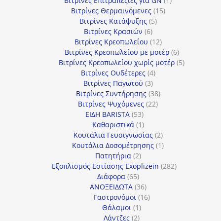
Βιτρίνες Επιτραπέζιες για GN
1
15
προϊόν
Βιτρίνες Θερμαινόμενες
15
5
προϊόντα
Βιτρίνες Κατάψυξης
5
6
προϊόντα
Βιτρίνες Κρασιών
6
προϊόντα
12
Βιτρίνες Κρεοπωλείου
12
προϊόντα
6
Βιτρίνες Κρεοπωλείου με μοτέρ
6
προϊόντα
5
Βιτρίνες Κρεοπωλείου χωρίς μοτέρ
5
4
προϊόντα
Βιτρίνες Ουδέτερες
4
3
προϊόντα
Βιτρίνες Παγωτού
3
προϊόντα
38
Βιτρίνες Συντήρησης
38
22
προϊόντα
Βιτρίνες Ψυχόμενες
22
53
προϊόντα
ΕΙΔΗ BARISTA
53
προϊόντα
1
Καθαριστικά
1
προϊόν
2
Κουτάλια Γευσιγνωσίας
2
προϊόντα
1
Κουτάλια Δοσομέτρησης
1
2
προϊόν
Πατητήρια
2
προϊόντα
282
Εξοπλισμός Εστίασης Exoplizein
282
65
προϊόντα
Διάφορα
65
προϊόντα
36
ΑΝΟΞΕΙΔΩΤΑ
36
προϊόντα
16
Γαστρονόμοι
16
1
προϊόντα
Θάλαμοι
1
2
προϊόν
Λάντζες
2