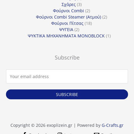
προϊόντα
3
Σχάρες
3
προϊόντα
2
Φούρνοι Combi
2
προϊόντα
2
Φούρνοι Combi Steamer (Ατμού)
2
18
προϊόντα
Φούρνοι Πίτσας
18
2
προϊόντα
ΨΥΓΕΙΑ
2
προϊόντα
1
ΨΥΚΤΙΚΑ ΜΗΧΑΝΗΜΑΤΑ MONOBLOCK
1
προϊόν
Subscribe
SUBSCRIBE
Copyright © 2026 exoplizein.gr | Powered by
G-Crafts.gr