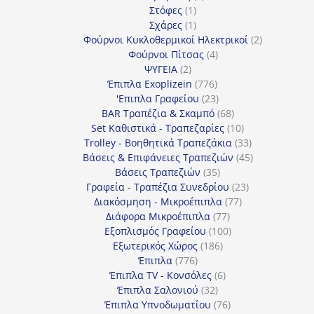
1
προϊόντα
Στόφες
1
προϊόν
1
Σχάρες
1
προϊόν
2
Φούρνοι Κυκλοθερμικοί Ηλεκτρικοί
2
4
προϊόντα
Φούρνοι Πίτσας
4
2
προϊόντα
ΨΥΓΕΙΑ
2
προϊόντα
776
Έπιπλα Exoplizein
776
προϊόντα
23
'Επιπλα Γραφείου
23
προϊόντα
68
BAR Τραπέζια & Σκαμπό
68
προϊόντα
10
Set Καθιστικά - Τραπεζαρίες
10
προϊόντα
33
Trolley - Βοηθητικά Τραπεζάκια
33
προϊόντα
45
Βάσεις & Επιφάνειες Τραπεζιών
45
35
προϊόντα
Βάσεις Τραπεζιών
35
προϊόντα
23
Γραφεία - Τραπέζια Συνεδρίου
23
77
προϊόντα
Διακόσμηση - Μικροέπιπλα
77
77
προϊόντα
Διάφορα Μικροέπιπλα
77
προϊόντα
100
Εξοπλισμός Γραφείου
100
186
προϊόντα
Εξωτερικός Χώρος
186
776
προϊόντα
Έπιπλα
776
προϊόντα
6
Έπιπλα TV - Κονσόλες
6
32
προϊόντα
Έπιπλα Σαλονιού
32
προϊόντα
76
Έπιπλα Υπνοδωματίου
76