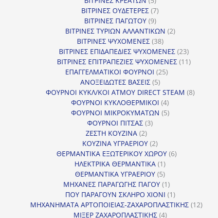
ΒΙΤΡΙΝΕΣ ΚΡΕΑΤΩΝ
5
προϊόντα
7
ΒΙΤΡΙΝΕΣ ΟΥΔΕΤΕΡΕΣ
7
9
προϊόντα
ΒΙΤΡΙΝΕΣ ΠΑΓΩΤΟΥ
9
προϊόντα
2
ΒΙΤΡΙΝΕΣ ΤΥΡΙΩΝ ΑΛΛΑΝΤΙΚΩΝ
2
38
προϊόντα
ΒΙΤΡΙΝΕΣ ΨΥΧΟΜΕΝΕΣ
38
προϊόντα
23
ΒΙΤΡΙΝΕΣ ΕΠΙΔΑΠΕΔΙΕΣ ΨΥΧΟΜΕΝΕΣ
23
προϊόντα
11
ΒΙΤΡΙΝΕΣ ΕΠΙΤΡΑΠΕΖΙΕΣ ΨΥΧΟΜΕΝΕΣ
11
25
προϊόντ
ΕΠΑΓΓΕΛΜΑΤΙΚΟΙ ΦΟΥΡΝΟΙ
25
5
προϊόντα
ΑΝΟΞΕΙΔΩΤΕΣ ΒΑΣΕΙΣ
5
προϊόντα
8
ΦΟΥΡΝΟΙ ΚΥΚΛ/ΚΟΙ ΑΤΜΟΥ DIRECT STEAM
8
4
προϊόν
ΦΟΥΡΝΟΙ ΚΥΚΛΟΘΕΡΜΙΚΟΙ
4
προϊόντα
5
ΦΟΥΡΝΟΙ ΜΙΚΡΟΚΥΜΑΤΩΝ
5
3
προϊόντα
ΦΟΥΡΝΟΙ ΠΙΤΣΑΣ
3
2
προϊόντα
ΖΕΣΤΗ ΚΟΥΖΙΝΑ
2
προϊόντα
2
ΚΟΥΖΙΝΑ ΥΓΡΑΕΡΙΟΥ
2
προϊόντα
6
ΘΕΡΜΑΝΤΙΚΑ ΕΞΩΤΕΡΙΚΟΥ ΧΩΡΟΥ
6
1
προϊόντα
ΗΛΕΚΤΡΙΚΑ ΘΕΡΜΑΝΤΙΚΑ
1
5
προϊόν
ΘΕΡΜΑΝΤΙΚΑ ΥΓΡΑΕΡΙΟΥ
5
προϊόντα
1
ΜΗΧΑΝΕΣ ΠΑΡΑΓΩΓΗΣ ΠΑΓΟΥ
1
προϊόν
1
ΠΟΥ ΠΑΡΑΓΟΥΝ ΣΚΛΗΡΟ ΧΙΟΝΙ
1
προϊόν
12
ΜΗΧΑΝΗΜΑΤΑ ΑΡΤΟΠΟΙΕΙΑΣ-ΖΑΧΑΡΟΠΛΑΣΤΙΚΗΣ
12
4
προϊ
ΜΙΞΕΡ ΖΑΧΑΡΟΠΛΑΣΤΙΚΗΣ
4