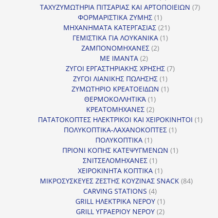
προϊόντα
7
ΤΑΧΥΖΥΜΩΤΗΡΙΑ ΠΙΤΣΑΡΙΑΣ ΚΑΙ ΑΡΤΟΠΟΙΕΙΩΝ
7
1
προϊό
ΦΟΡΜΑΡΙΣΤΙΚΑ ΖΥΜΗΣ
1
προϊόν
21
ΜΗΧΑΝΗΜΑΤΑ ΚΑΤΕΡΓΑΣΙΑΣ
21
1
προϊόντα
ΓΕΜΙΣΤΙΚΑ ΓΙΑ ΛΟΥΚΑΝΙΚΑ
1
2
προϊόν
ΖΑΜΠΟΝΟΜΗΧΑΝΕΣ
2
2
προϊόντα
ΜΕ ΙΜΑΝΤΑ
2
προϊόντα
7
ΖΥΓΟΙ ΕΡΓΑΣΤΗΡΙΑΚΗΣ ΧΡΗΣΗΣ
7
1
προϊόντα
ΖΥΓΟΙ ΛΙΑΝΙΚΗΣ ΠΩΛΗΣΗΣ
1
προϊόν
1
ΖΥΜΩΤΗΡΙΟ ΚΡΕΑΤΟΕΙΔΩΝ
1
1
προϊόν
ΘΕΡΜΟΚΟΛΛΗΤΙΚΆ
1
2
προϊόν
ΚΡΕΑΤΟΜΗΧΑΝΕΣ
2
προϊόντα
1
ΠΑΤΑΤΟΚΟΠΤΕΣ ΗΛΕΚΤΡΙΚΟΙ ΚΑΙ ΧΕΙΡΟΚΙΝΗΤΟΙ
1
1
προϊ
ΠΟΛΥΚΟΠΤΙΚΑ-ΛΑΧΑΝΟΚΟΠΤΕΣ
1
1
προϊόν
ΠΟΛΥΚΟΠΤΙΚΑ
1
προϊόν
1
ΠΡΙΟΝΙ ΚΟΠΗΣ ΚΑΤΕΨΥΓΜΕΝΩΝ
1
1
προϊόν
ΣΝΙΤΣΕΛΟΜΗΧΑΝΕΣ
1
προϊόν
1
ΧΕΙΡΟΚΙΝΗΤΑ ΚΟΠΤΙΚΑ
1
προϊόν
84
ΜΙΚΡΟΣΥΣΚΕΥΕΣ ΖΕΣΤΗΣ ΚΟΥΖΙΝΑΣ SNACK
84
4
προϊόντ
CARVING STATIONS
4
προϊόντα
1
GRILL ΗΛΕΚΤΡΙΚΑ ΝΕΡΟΥ
1
2
προϊόν
GRILL ΥΓΡΑΕΡΙΟΥ ΝΕΡΟΥ
2