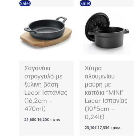
Sale!
Sale!
Σαγανάκι
Χύτρα
στρογγυλό με
αλουμινίου
ξύλινη βάση
μαύρη με
Lacor Ισπανίας
καπάκι “MINI”
(16,2cm –
Lacor Ισπανίας
470ml)
(10*5cm –
0,24lt)
Original
Η
21,60
€
16,20
€
+ ΦΠΑ
price
τρέχουσα
Original
Η
23,10
€
17,33
€
was:
τιμή
+ ΦΠΑ
price
τρέχουσα
21,60€.
είναι:
was:
τιμή
16,20€.