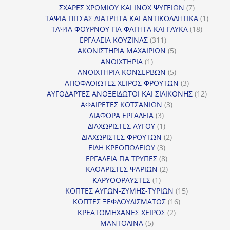
7
προϊόντα
ΣΧΑΡΕΣ ΧΡΩΜΙΟΥ ΚΑΙ INOX ΨΥΓΕΙΩΝ
7
προϊόντα
1
ΤΑΨΙΑ ΠΙΤΣΑΣ ΔΙΑΤΡΗΤΑ ΚΑΙ ΑΝΤΙΚΟΛΛΗΤΙΚΑ
1
18
προϊόν
ΤΑΨΙΑ ΦΟΥΡΝΟΥ ΓΙΑ ΦΑΓΗΤΑ ΚΑΙ ΓΛΥΚΑ
18
311
προϊόντ
ΕΡΓΑΛΕΙΑ ΚΟΥΖΙΝΑΣ
311
προϊόντα
5
ΑΚΟΝΙΣΤΗΡΙΑ ΜΑΧΑΙΡΙΩΝ
5
1
προϊόντα
ΑΝΟΙΧΤΗΡΙΑ
1
προϊόν
5
ΑΝΟΙΧΤΗΡΙΑ ΚΟΝΣΕΡΒΩΝ
5
προϊόντα
3
ΑΠΟΦΛΟΙΩΤΕΣ ΧΕΙΡΟΣ ΦΡΟΥΤΩΝ
3
προϊόντα
12
ΑΥΓΟΔΑΡΤΕΣ ΑΝΟΞΕΙΔΩΤΟΙ ΚΑΙ ΣΙΛΙΚΟΝΗΣ
12
3
προϊόν
ΑΦΑΙΡΕΤΕΣ ΚΟΤΣΑΝΙΩΝ
3
3
προϊόντα
ΔΙΑΦΟΡΑ ΕΡΓΑΛΕΙΑ
3
προϊόντα
1
ΔΙΑΧΩΡΙΣΤΕΣ ΑΥΓΟΥ
1
προϊόν
2
ΔΙΑΧΩΡΙΣΤΕΣ ΦΡΟΥΤΩΝ
2
3
προϊόντα
ΕΙΔΗ ΚΡΕΟΠΩΛΕΙΟΥ
3
προϊόντα
8
ΕΡΓΑΛΕΙΑ ΓΙΑ ΤΡΥΠΕΣ
8
προϊόντα
2
ΚΑΘΑΡΙΣΤΕΣ ΨΑΡΙΩΝ
2
1
προϊόντα
ΚΑΡΥΟΘΡΑΥΣΤΕΣ
1
προϊόν
15
ΚΟΠΤΕΣ ΑΥΓΩΝ-ΖΥΜΗΣ-ΤΥΡΙΩΝ
15
16
προϊόντα
ΚΟΠΤΕΣ ΞΕΦΛΟΥΔΙΣΜΑΤΟΣ
16
2
προϊόντα
ΚΡΕΑΤΟΜΗΧΑΝΕΣ ΧΕΙΡΟΣ
2
5
προϊόντα
ΜΑΝΤΟΛΙΝΑ
5