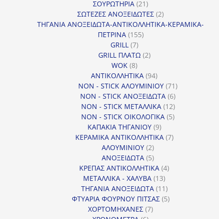
προϊόντα
21
ΣΟΥΡΩΤΗΡΙΑ
21
προϊόντα
2
ΣΩΤΕΖΕΣ ΑΝΟΞΕΙΔΩΤΕΣ
2
προϊόντα
ΤΗΓΑΝΙΑ ΑΝΟΞΕΙΔΩΤΑ-ΑΝΤΙΚΟΛΛΗΤΙΚΑ-ΚΕΡΑΜΙΚΑ-
155
ΠΕΤΡΙΝΑ
155
7
προϊόντα
GRILL
7
προϊόντα
2
GRILL ΠΛΑΤΩ
2
8
προϊόντα
WOK
8
προϊόντα
94
ΑΝΤΙΚΟΛΛΗΤΙΚΑ
94
προϊόντα
71
NON - STICK ΑΛΟΥΜΙΝΙΟΥ
71
6
προϊόντα
NON - STICK ΑΝΟΞΕΙΔΩΤΑ
6
12
προϊόντα
NON - STICK ΜΕΤΑΛΛΙΚΑ
12
5
προϊόντα
NON - STICK ΟΙΚΟΛΟΓΙΚΑ
5
9
προϊόντα
ΚΑΠΑΚΙΑ ΤΗΓΑΝΙΟΥ
9
προϊόντα
7
ΚΕΡΑΜΙΚΑ ΑΝΤΙΚΟΛΛΗΤΙΚΑ
7
2
προϊόντα
ΑΛΟΥΜΙΝΙΟΥ
2
προϊόντα
5
ΑΝΟΞΕΙΔΩΤΑ
5
προϊόντα
4
ΚΡΕΠΑΣ ΑΝΤΙΚΟΛΛΗΤΙΚΑ
4
13
προϊόντα
ΜΕΤΑΛΛΙΚΑ - ΧΑΛΥΒΑ
13
προϊόντα
11
ΤΗΓΑΝΙΑ ΑΝΟΞΕΙΔΩΤΑ
11
προϊόντα
5
ΦΤΥΑΡΙΑ ΦΟΥΡΝΟΥ ΠΙΤΣΑΣ
5
7
προϊόντα
ΧΟΡΤΟΜΗΧΑΝΕΣ
7
6
προϊόντα