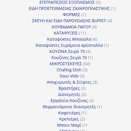
5
προϊόντα
ΕΠΙΤΡΑΠΕΖΙΟΣ ΕΞΟΠΛΙΣΜΟΣ
5
προϊόντα
1
ΕΙΔΗ ΠΡΟΕΤΟΙΜΑΣΙΑΣ ΖΑΧΑΡΟΠΛΑΣΤΙΚΗΣ
1
1
προϊόν
ΦΟΡΜΕΣ
1
προϊόν
4
ΣΚΕΥΗ ΚΑΙ ΕΙΔΗ ΠΑΡΟΥΣΙΑΣΗΣ BUFFET
4
4
προϊόντα
ΚΟΥΒΑΔΑΚΙΑ ΠΑΓΟΥ
4
11
προϊόντα
ΚΑΤΑΨΥΞΕΙΣ
11
προϊόντα
6
Καταψύκτες Μπαούλα
6
προϊόντα
1
Καταψύκτες Συρόμενα κρύσταλλα
1
4
προϊόν
ΚΟΥΖΙΝΑ Σειρά 70
4
προϊόντα
1
Κουζίνες Σειρά 70
1
64
προϊόν
ΜΙΚΡΟΣΥΣΚΕΥΕΣ
64
3
προϊόντα
Chafing Dish
3
3
προϊόντα
Sous Vide
3
προϊόντα
3
Αποχυμωτές & Στίφτες
3
3
προϊόντα
Βραστήρες
3
προϊόντα
2
Διανεμητές
2
προϊόντα
2
Εργαλεία Κουζίνας
2
προϊόντα
1
Θερμαινόμενοι διανεμητές
1
1
προϊόν
Καφετιέρες
1
2
προϊόν
Κρεπιέρες
2
προϊόντα
1
Μπαιν Μαρί
1
4
προϊόν