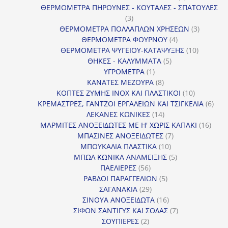
προϊόντα
ΘΕΡΜΟΜΕΤΡΑ ΠΗΡΟΥΝΕΣ - ΚΟΥΤΑΛΕΣ - ΣΠΑΤΟΥΛΕΣ
3
3
προϊόντα
3
ΘΕΡΜΟΜΕΤΡΑ ΠΟΛΛΑΠΛΩΝ ΧΡΗΣΕΩΝ
3
4
προϊόντ
ΘΕΡΜΟΜΕΤΡΑ ΦΟΥΡΝΟΥ
4
προϊόντα
10
ΘΕΡΜΟΜΕΤΡΑ ΨΥΓΕΙΟΥ-ΚΑΤΑΨΥΞΗΣ
10
5
προϊόντα
ΘΗΚΕΣ - ΚΑΛΥΜΜΑΤΑ
5
1
προϊόντα
ΥΓΡΟΜΕΤΡΑ
1
προϊόν
8
ΚΑΝΑΤΕΣ ΜΕΖΟΥΡΑ
8
προϊόντα
10
ΚΟΠΤΕΣ ΖΥΜΗΣ INOX ΚΑΙ ΠΛΑΣΤΙΚΟΙ
10
προϊόντα
6
ΚΡΕΜΑΣΤΡΕΣ, ΓΑΝΤΖΟΙ ΕΡΓΑΛΕΙΩΝ ΚΑΙ ΤΣΙΓΚΕΛΙΑ
6
14
προϊ
ΛΕΚΑΝΕΣ ΚΩΝΙΚΕΣ
14
προϊόντα
16
ΜΑΡΜΙΤΕΣ ΑΝΟΞΕΙΔΩΤΕΣ ΜΕ Η' ΧΩΡΙΣ ΚΑΠΑΚΙ
16
7
προϊ
ΜΠΑΣΙΝΕΣ ΑΝΟΞΕΙΔΩΤΕΣ
7
10
προϊόντα
ΜΠΟΥΚΑΛΙΑ ΠΛΑΣΤΙΚΑ
10
προϊόντα
5
ΜΠΩΛ ΚΩΝΙΚΑ ΑΝΑΜΕΙΞΗΣ
5
56
προϊόντα
ΠΑΕΛΙΕΡΕΣ
56
προϊόντα
5
ΡΑΒΔΟΙ ΠΑΡΑΓΓΕΛΙΩΝ
5
29
προϊόντα
ΣΑΓΑΝΑΚΙΑ
29
προϊόντα
16
ΣΙΝΟΥΑ ΑΝΟΞΕΙΔΩΤΑ
16
προϊόντα
7
ΣΙΦΟΝ ΣΑΝΤΙΓΥΣ ΚΑΙ ΣΟΔΑΣ
7
2
προϊόντα
ΣΟΥΠΙΕΡΕΣ
2