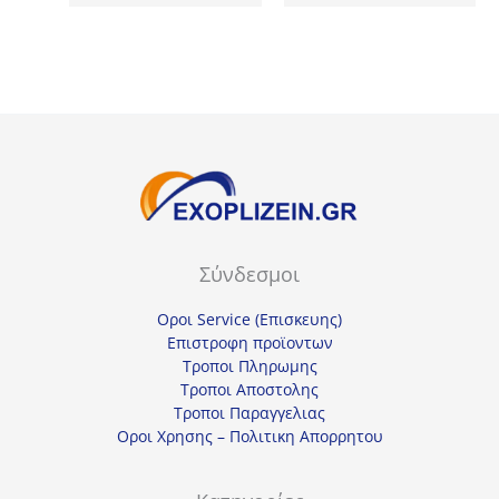
was:
τιμή
23,00€.
είναι:
17,25€.
Σύνδεσμοι
Οροι Service (Επισκευης)
Επιστροφη προϊοντων
Τροποι Πληρωμης
Τροποι Αποστολης
Τροποι Παραγγελιας
Οροι Χρησης – Πολιτικη Απορρητου