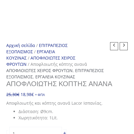
Αρχική σελίδα
/
ΕΠΙΤΡΑΠΕΖΙΟΣ
ΕΞΟΠΛΙΣΜΟΣ
/
ΕΡΓΑΛΕΙΑ
ΚΟΥΖΙΝΑΣ
/
ΑΠΟΦΛΟΙΩΤΕΣ ΧΕΙΡΟΣ
ΦΡΟΥΤΩΝ
/ Αποφλοιωτής κόπτης ανανά
ΑΠΟΦΛΟΙΩΤΕΣ ΧΕΙΡΟΣ ΦΡΟΥΤΩΝ
,
ΕΠΙΤΡΑΠΕΖΙΟΣ
ΕΞΟΠΛΙΣΜΟΣ
,
ΕΡΓΑΛΕΙΑ ΚΟΥΖΙΝΑΣ
ΑΠΟΦΛΟΙΩΤΉΣ ΚΌΠΤΗΣ ΑΝΑΝΆ
Original
Η
25,30
€
18,98
€
+ ΦΠΑ
price
τρέχουσα
Αποφλοιωτής και κόπτης ανανά Lacor Ισπανίας.
was:
τιμή
Διάσταση: Ø9cm.
25,30€.
είναι:
Χωρητικότητα: 1Lit.
18,98€.
Αποφλοιωτής
+
-