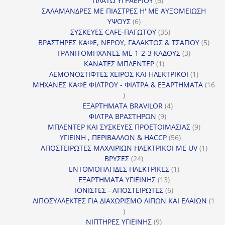
ΠΛΑΤΩ ΥΓΡΑΕΡΙΟΥ
6
προϊόντα
ΣΑΛΑΜΑΝΔΡΕΣ ΜΕ ΠΙΑΣΤΡΕΣ Η' ΜΕ ΑΥΞΟΜΕΙΩΣΗ
6
ΥΨΟΥΣ
6
προϊόντα
35
ΣΥΣΚΕΥΕΣ CAFE-ΠΑΓΩΤΟΥ
35
προϊόντα
5
ΒΡΑΣΤΗΡΕΣ ΚΑΦΕ, ΝΕΡΟΥ, ΓΑΛΑΚΤΟΣ & ΤΣΑΓΙΟΥ
5
3
προϊ
ΓΡΑΝΙΤΟΜΗΧΑΝΕΣ ΜΕ 1-2-3 ΚΑΔΟΥΣ
3
1
προϊόντα
ΚΑΝΑΤΕΣ ΜΠΛΕΝΤΕΡ
1
προϊόν
1
ΛΕΜΟΝΟΣΤΙΦΤΕΣ ΧΕΙΡΟΣ ΚΑΙ ΗΛΕΚΤΡΙΚΟΙ
1
προϊόν
ΜΗΧΑΝΕΣ ΚΑΦΕ ΦΙΛΤΡΟΥ - ΦΙΛΤΡΑ & ΕΞΑΡΤΗΜΑΤΑ
16
16
προϊόντα
4
ΕΞΑΡΤΗΜΑΤΑ BRAVILOR
4
9
προϊόντα
ΦΙΛΤΡΑ ΒΡΑΣΤΗΡΩΝ
9
προϊόντα
9
ΜΠΛΕΝΤΕΡ ΚΑΙ ΣΥΣΚΕΥΕΣ ΠΡΟΕΤΟΙΜΑΣΙΑΣ
9
56
προϊόντ
ΥΓΙΕΙΝΗ , ΠΕΡΙΒΑΛΛΟΝ & HACCP
56
προϊόντα
1
ΑΠΟΣΤΕΙΡΩΤΕΣ ΜΑΧΑΙΡΙΩΝ ΗΛΕΚΤΡΙΚΟΙ ΜΕ UV
1
24
προϊό
ΒΡΥΣΕΣ
24
προϊόντα
1
ΕΝΤΟΜΟΠΑΓΙΔΕΣ ΗΛΕΚΤΡΙΚΕΣ
1
13
προϊόν
ΕΞΑΡΤΗΜΑΤΑ ΥΓΙΕΙΝΗΣ
13
προϊόντα
6
ΙΟΝΙΣΤΕΣ - ΑΠΟΣΤΕΙΡΩΤΕΣ
6
προϊόντα
ΛΙΠΟΣΥΛΛΕΚΤΕΣ ΓΙΑ ΔΙΑΧΩΡΙΣΜΟ ΛΙΠΩΝ ΚΑΙ ΕΛΑΙΩΝ
1
1
προϊόν
9
ΝΙΠΤΗΡΕΣ ΥΓΙΕΙΝΗΣ
9