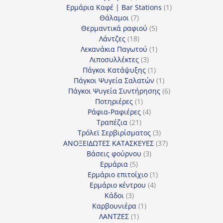
προϊόντα
1
Ερμάρια Καφέ | Bar Stations
1
7
προϊόν
Θάλαμοι
7
προϊόντα
5
Θερμαντικά ραφιού
5
18
προϊόντα
Λάντζες
18
προϊόντα
1
Λεκανάκια Παγωτού
1
3
προϊόν
Λιποσυλλέκτες
3
προϊόντα
1
Πάγκοι Κατάψυξης
1
προϊόν
1
Πάγκοι Ψυγεία Σαλατών
1
προϊόν
6
Πάγκοι Ψυγεία Συντήρησης
6
1
προϊόντα
Ποτηριέρες
1
προϊόν
4
Ράφια-Ραφιέρες
4
21
προϊόντα
Τραπέζια
21
προϊόντα
3
Τρόλεϊ Σερβιρίσματος
3
προϊόντα
37
ΑΝΟΞΕΙΔΩΤΕΣ ΚΑΤΑΣΚΕΥΕΣ
37
3
προϊόντα
Βάσεις φούρνου
3
5
προϊόντα
Ερμάρια
5
προϊόντα
1
Ερμάριο επιτοίχιο
1
4
προϊόν
Ερμάριο κέντρου
4
3
προϊόντα
Κάδοι
3
προϊόντα
1
Καρβουνιέρα
1
1
προϊόν
ΛΑΝΤΖΕΣ
1