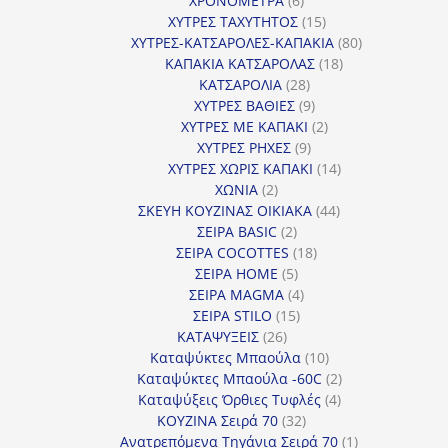
ΧΡΟΝΟΜΕΤΡΑ
6
προϊόντα
15
ΧΥΤΡΕΣ ΤΑΧΥΤΗΤΟΣ
15
προϊόντα
80
ΧΥΤΡΕΣ-ΚΑΤΣΑΡΟΛΕΣ-ΚΑΠΑΚΙΑ
80
18
προϊόντα
ΚΑΠΑΚΙΑ ΚΑΤΣΑΡΟΛΑΣ
18
28
προϊόντα
ΚΑΤΣΑΡΟΛΙΑ
28
προϊόντα
9
ΧΥΤΡΕΣ ΒΑΘΙΕΣ
9
προϊόντα
2
ΧΥΤΡΕΣ ΜΕ ΚΑΠΑΚΙ
2
9
προϊόντα
ΧΥΤΡΕΣ ΡΗΧΕΣ
9
προϊόντα
14
ΧΥΤΡΕΣ ΧΩΡΙΣ ΚΑΠΑΚΙ
14
2
προϊόντα
ΧΩΝΙΑ
2
προϊόντα
44
ΣΚΕΥΗ ΚΟΥΖΙΝΑΣ ΟΙΚΙΑΚΑ
44
2
προϊόντα
ΣΕΙΡΑ BASIC
2
προϊόντα
18
ΣΕΙΡΑ COCOTTES
18
5
προϊόντα
ΣΕΙΡΑ HOME
5
προϊόντα
4
ΣΕΙΡΑ MAGMA
4
15
προϊόντα
ΣΕΙΡΑ STILO
15
26
προϊόντα
ΚΑΤΑΨΥΞΕΙΣ
26
προϊόντα
10
Καταψύκτες Μπαούλα
10
προϊόντα
2
Καταψύκτες Μπαούλα -60C
2
4
προϊόντα
Καταψύξεις Όρθιες Τυφλές
4
32
προϊόντα
ΚΟΥΖΙΝΑ Σειρά 70
32
προϊόντα
1
Ανατρεπόμενα Τηγάνια Σειρά 70
1