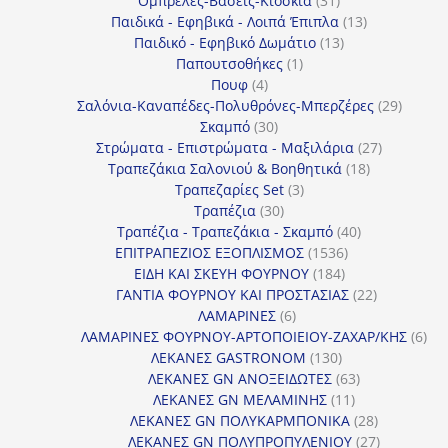
Ομπρέλες-Βάσεις-Κιόσκια
31
προϊόντα
13
Παιδικά - Εφηβικά - Λοιπά Έπιπλα
13
13
προϊόντα
Παιδικό - Εφηβικό Δωμάτιο
13
1
προϊόντα
Παπουτσοθήκες
1
4
προϊόν
Πουφ
4
προϊόντα
29
Σαλόνια-Καναπέδες-Πολυθρόνες-Μπερζέρες
29
30
προϊόν
Σκαμπό
30
προϊόντα
27
Στρώματα - Επιστρώματα - Μαξιλάρια
27
18
προϊόντα
Τραπεζάκια Σαλονιού & Βοηθητικά
18
3
προϊόντα
Τραπεζαρίες Set
3
30
προϊόντα
Τραπέζια
30
προϊόντα
40
Τραπέζια - Τραπεζάκια - Σκαμπό
40
1536
προϊόντα
ΕΠΙΤΡΑΠΕΖΙΟΣ ΕΞΟΠΛΙΣΜΟΣ
1536
184
προϊόντα
ΕΙΔΗ ΚΑΙ ΣΚΕΥΗ ΦΟΥΡΝΟΥ
184
προϊόντα
22
ΓΑΝΤΙΑ ΦΟΥΡΝΟΥ ΚΑΙ ΠΡΟΣΤΑΣΙΑΣ
22
6
προϊόντα
ΛΑΜΑΡΙΝΕΣ
6
προϊόντα
6
ΛΑΜΑΡΙΝΕΣ ΦΟΥΡΝΟΥ-ΑΡΤΟΠΟΙΕΙΟΥ-ΖΑΧΑΡ/ΚΗΣ
6
130
προ
ΛΕΚΑΝΕΣ GASTRONOM
130
προϊόντα
63
ΛΕΚΑΝΕΣ GN ΑΝΟΞΕΙΔΩΤΕΣ
63
11
προϊόντα
ΛΕΚΑΝΕΣ GN ΜΕΛΑΜΙΝΗΣ
11
προϊόντα
28
ΛΕΚΑΝΕΣ GN ΠΟΛΥΚΑΡΜΠΟΝΙΚΑ
28
προϊόντα
27
ΛΕΚΑΝΕΣ GN ΠΟΛΥΠΡΟΠΥΛΕΝΙΟΥ
27