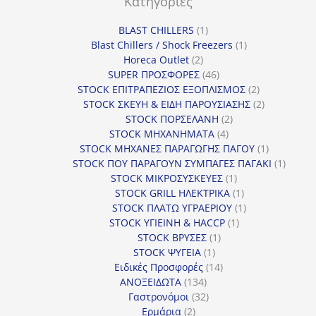
Κατηγορίες
1
BLAST CHILLERS
1
προϊόν
1
Blast Chillers / Shock Freezers
1
2
προϊόν
Horeca Outlet
2
προϊόντα
46
SUPER ΠΡΟΣΦΟΡΕΣ
46
προϊόντα
2
STOCK ΕΠΙΤΡΑΠΕΖΙΟΣ ΕΞΟΠΛΙΣΜΟΣ
2
προϊόντα
2
STOCK ΣΚΕΥΗ & ΕΙΔΗ ΠΑΡΟΥΣΙΑΣΗΣ
2
2
προϊόντα
STOCK ΠΟΡΣΕΛΑΝΗ
2
4
προϊόντα
STOCK ΜΗΧΑΝΗΜΑΤΑ
4
προϊόντα
1
STOCK ΜΗΧΑΝΕΣ ΠΑΡΑΓΩΓΗΣ ΠΑΓΟΥ
1
προϊόν
1
STOCK ΠΟΥ ΠΑΡΑΓΟΥΝ ΣΥΜΠΑΓΕΣ ΠΑΓΑΚΙ
1
1
προϊόν
STOCK ΜΙΚΡΟΣΥΣΚΕΥΕΣ
1
προϊόν
1
STOCK GRILL ΗΛΕΚΤΡΙΚΑ
1
προϊόν
1
STOCK ΠΛΑΤΩ ΥΓΡΑΕΡΙΟΥ
1
1
προϊόν
STOCK ΥΓΙΕΙΝΗ & HACCP
1
1
προϊόν
STOCK ΒΡΥΣΕΣ
1
1
προϊόν
STOCK ΨΥΓΕΙΑ
1
προϊόν
14
Ειδικές Προσφορές
14
134
προϊόντα
ΑΝΟΞΕΙΔΩΤΑ
134
προϊόντα
32
Γαστρονόμοι
32
2
προϊόντα
Ερμάρια
2