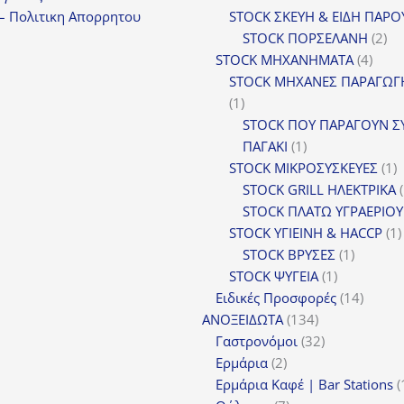
– Πολιτικη Απορρητου
STOCK ΣΚΕΥΗ & ΕΙΔΗ ΠΑΡΟ
2
STOCK ΠΟΡΣΕΛΑΝΗ
2
4
πρ
STOCK ΜΗΧΑΝΗΜΑΤΑ
4
προϊ
STOCK ΜΗΧΑΝΕΣ ΠΑΡΑΓΩΓ
1
1
προϊόν
STOCK ΠΟΥ ΠΑΡΑΓΟΥΝ Σ
1
ΠΑΓΑΚΙ
1
προϊόν
1
STOCK ΜΙΚΡΟΣΥΣΚΕΥΕΣ
1
π
STOCK GRILL ΗΛΕΚΤΡΙΚΑ
STOCK ΠΛΑΤΩ ΥΓΡΑΕΡΙΟΥ
STOCK ΥΓΙΕΙΝΗ & HACCP
1
1
STOCK ΒΡΥΣΕΣ
1
1
προϊόν
STOCK ΨΥΓΕΙΑ
1
προϊόν
14
Ειδικές Προσφορές
14
134
προϊόν
ΑΝΟΞΕΙΔΩΤΑ
134
προϊόντα
32
Γαστρονόμοι
32
2
προϊόντα
Ερμάρια
2
προϊόντα
Ερμάρια Καφέ | Bar Stations