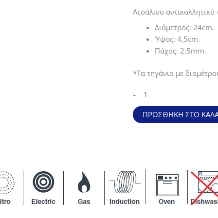
price
τρέχουσα
Ατσάλινο αντικολλητικό τ
was:
τιμή
Διάμετρος: 24cm.
38,30€.
είναι:
Ύψος: 4,5cm.
28,73€.
Πάχος: 2,5mm.
*Τα τηγάνια με διαμέτρο
Ατσάλινο
-
αντικολλητικό
τηγάνι
ΠΡΟΣΘΉΚΗ ΣΤΟ ΚΑΛΆ
Ferrum
Inox
(24*4,5cm)
ποσότητα