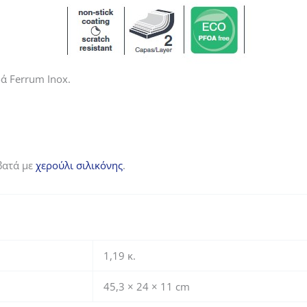
ρά Ferrum Inox.
βατά με
χερούλι σιλικόνης
.
1,19 κ.
45,3 × 24 × 11 cm