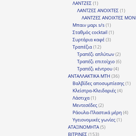
1
προϊόν
ΛΑΝΤΖΕΣ
1
προϊόν
1
ΛΑΝΤΖΕΣ ΑΝΟΙΧΤΕΣ
1
προϊ
ΛΑΝΤΖΕΣ ΑΝΟΙΧΤΕΣ ΜΟΝ
1
Μπαιν μαρι s/s
1
προϊόν
1
Σταθμός cocktail
1
3
προϊόν
Συρτάρια καφέ
3
12
προϊόντα
Τραπέζια
12
προϊόντα
2
Τραπέζι απλύτων
2
προϊόν
6
Τραπέζι επιτοίχιο
6
4
προϊόν
Τραπέζι κέντρου
4
προϊόντ
36
ΑΝΤΑΛΛΑΚΤΙΚΑ MTH
36
προϊόντ
1
Βαλβίδες αποσυμπίεσης
1
4
πρ
Κλείστρα-Κλειδαριές
4
1
προϊόν
Λάστιχα
1
προϊόν
2
Μεντεσέδες
2
προϊόντα
4
Ράουλα-Πλαστικά μέρη
4
1
προ
Υγειονομικές γωνίες
1
5
προϊόν
ΑΤΑΞΙΝΟΜΗΤΑ
5
153
προϊόντα
ΒΙΤΡΙΝΕΣ
153