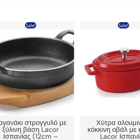
Sale!
Sale!
αγανάκι στρογγυλό με
Χύτρα αλουμι
ξύλινη βάση Lacor
κόκκινη οβάλ με 
Ισπανίας (12cm –
Lacor Ισπαν