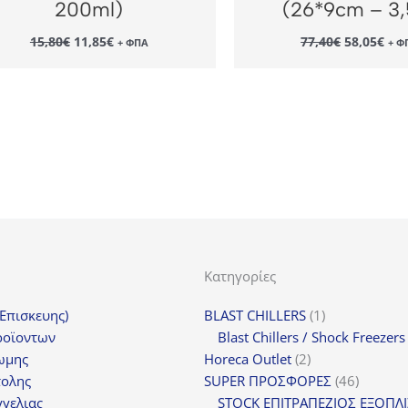
200ml)
(26*9cm – 3,
Original
Η
Original
Η
15,80
€
11,85
€
77,40
€
58,05
€
+ ΦΠΑ
+ Φ
price
τρέχουσα
price
τρέ
was:
τιμή
was:
τιμ
15,80€.
είναι:
77,40€.
είν
11,85€.
58,
Κατηγορίες
1
(Επισκευης)
BLAST CHILLERS
1
προϊόν
ροϊοντων
Blast Chillers / Shock Freezers
2
ωμης
Horeca Outlet
2
προϊόντα
46
τολης
SUPER ΠΡΟΣΦΟΡΕΣ
46
προϊόντ
γελιας
STOCK ΕΠΙΤΡΑΠΕΖΙΟΣ ΕΞΟΠΛ