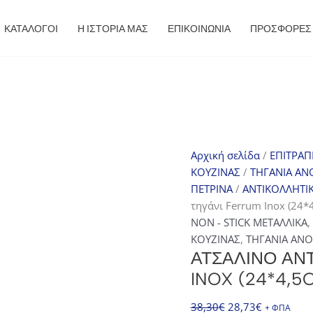
ΚΑΤΑΛΟΓΟΙ
Η ΙΣΤΟΡΙΑ ΜΑΣ
ΕΠΙΚΟΙΝΩΝΙΑ
ΠΡΟΣΦΟΡΈΣ
Αρχική σελίδα
/
ΕΠΙΤΡΑΠ
ΚΟΥΖΙΝΑΣ
/
ΤΗΓΑΝΙΑ ΑΝ
ΠΕΤΡΙΝΑ
/
ΑΝΤΙΚΟΛΛΗΤΙ
τηγάνι Ferrum Inox (24*
NON - STICK ΜΕΤΑΛΛΙΚΑ
,
ΚΟΥΖΙΝΑΣ
,
ΤΗΓΑΝΙΑ ΑΝΟ
ΑΤΣΆΛΙΝΟ ΑΝ
INOX (24*4,5
Original
Η
38,30
€
28,73
€
+ ΦΠΑ