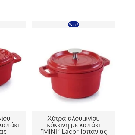
Sale!
νίου
Χύτρα αλουμινίου
καπάκι
κόκκινη με καπάκι
ίας
“MINI” Lacor Ισπανίας