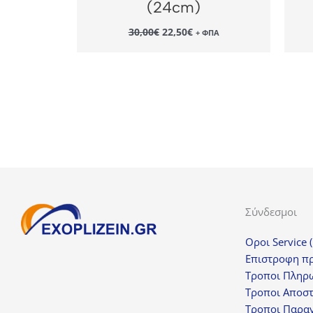
(24cm)
Original
Η
30,00
€
22,50
€
+ ΦΠΑ
price
τρέχουσα
was:
τιμή
30,00€.
είναι:
22,50€.
Σύνδεσμοι
Οροι Service 
Επιστροφη π
Τροποι Πληρ
Τροποι Αποσ
Τροποι Παραγ