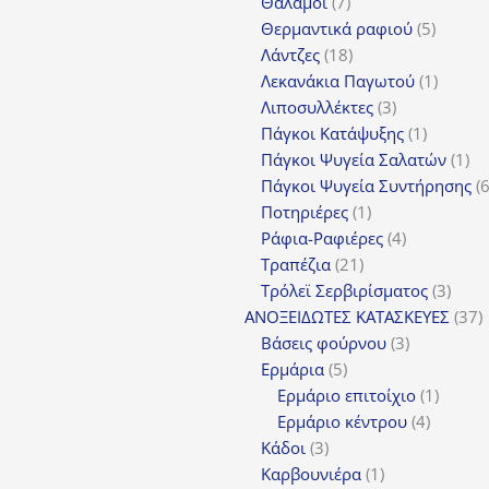
7
Θάλαμοι
7
προϊόντα
5
Θερμαντικά ραφιού
5
18
προϊόν
Λάντζες
18
προϊόντα
1
Λεκανάκια Παγωτού
1
3
προϊόν
Λιποσυλλέκτες
3
προϊόντα
1
Πάγκοι Κατάψυξης
1
προϊόν
1
Πάγκοι Ψυγεία Σαλατών
1
πρ
Πάγκοι Ψυγεία Συντήρησης
1
Ποτηριέρες
1
προϊόν
4
Ράφια-Ραφιέρες
4
21
προϊόντα
Τραπέζια
21
προϊόντα
3
Τρόλεϊ Σερβιρίσματος
3
προϊ
3
ΑΝΟΞΕΙΔΩΤΕΣ ΚΑΤΑΣΚΕΥΕΣ
37
3
π
Βάσεις φούρνου
3
5
προϊόντα
Ερμάρια
5
προϊόντα
1
Ερμάριο επιτοίχιο
1
4
προϊόν
Ερμάριο κέντρου
4
3
προϊόντ
Κάδοι
3
προϊόντα
1
Καρβουνιέρα
1