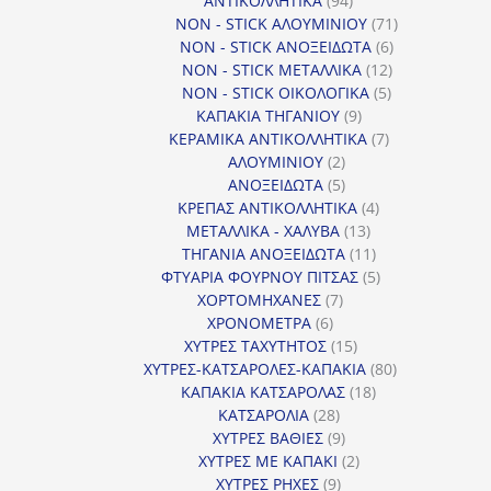
ΑΝΤΙΚΟΛΛΗΤΙΚΑ
94
προϊόντα
71
NON - STICK ΑΛΟΥΜΙΝΙΟΥ
71
6
προϊόντα
NON - STICK ΑΝΟΞΕΙΔΩΤΑ
6
12
προϊόντα
NON - STICK ΜΕΤΑΛΛΙΚΑ
12
5
προϊόντα
NON - STICK ΟΙΚΟΛΟΓΙΚΑ
5
9
προϊόντα
ΚΑΠΑΚΙΑ ΤΗΓΑΝΙΟΥ
9
προϊόντα
7
ΚΕΡΑΜΙΚΑ ΑΝΤΙΚΟΛΛΗΤΙΚΑ
7
2
προϊόντα
ΑΛΟΥΜΙΝΙΟΥ
2
προϊόντα
5
ΑΝΟΞΕΙΔΩΤΑ
5
προϊόντα
4
ΚΡΕΠΑΣ ΑΝΤΙΚΟΛΛΗΤΙΚΑ
4
13
προϊόντα
ΜΕΤΑΛΛΙΚΑ - ΧΑΛΥΒΑ
13
προϊόντα
11
ΤΗΓΑΝΙΑ ΑΝΟΞΕΙΔΩΤΑ
11
προϊόντα
5
ΦΤΥΑΡΙΑ ΦΟΥΡΝΟΥ ΠΙΤΣΑΣ
5
7
προϊόντα
ΧΟΡΤΟΜΗΧΑΝΕΣ
7
6
προϊόντα
ΧΡΟΝΟΜΕΤΡΑ
6
προϊόντα
15
ΧΥΤΡΕΣ ΤΑΧΥΤΗΤΟΣ
15
προϊόντα
80
ΧΥΤΡΕΣ-ΚΑΤΣΑΡΟΛΕΣ-ΚΑΠΑΚΙΑ
80
18
προϊόντα
ΚΑΠΑΚΙΑ ΚΑΤΣΑΡΟΛΑΣ
18
28
προϊόντα
ΚΑΤΣΑΡΟΛΙΑ
28
προϊόντα
9
ΧΥΤΡΕΣ ΒΑΘΙΕΣ
9
προϊόντα
2
ΧΥΤΡΕΣ ΜΕ ΚΑΠΑΚΙ
2
9
προϊόντα
ΧΥΤΡΕΣ ΡΗΧΕΣ
9