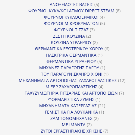
5
προϊόντα
ΑΝΟΞΕΙΔΩΤΕΣ ΒΑΣΕΙΣ
5
προϊόντα
8
ΦΟΥΡΝΟΙ ΚΥΚΛ/ΚΟΙ ΑΤΜΟΥ DIRECT STEAM
8
4
προϊόν
ΦΟΥΡΝΟΙ ΚΥΚΛΟΘΕΡΜΙΚΟΙ
4
προϊόντα
5
ΦΟΥΡΝΟΙ ΜΙΚΡΟΚΥΜΑΤΩΝ
5
3
προϊόντα
ΦΟΥΡΝΟΙ ΠΙΤΣΑΣ
3
2
προϊόντα
ΖΕΣΤΗ ΚΟΥΖΙΝΑ
2
προϊόντα
2
ΚΟΥΖΙΝΑ ΥΓΡΑΕΡΙΟΥ
2
προϊόντα
6
ΘΕΡΜΑΝΤΙΚΑ ΕΞΩΤΕΡΙΚΟΥ ΧΩΡΟΥ
6
1
προϊόντα
ΗΛΕΚΤΡΙΚΑ ΘΕΡΜΑΝΤΙΚΑ
1
5
προϊόν
ΘΕΡΜΑΝΤΙΚΑ ΥΓΡΑΕΡΙΟΥ
5
προϊόντα
1
ΜΗΧΑΝΕΣ ΠΑΡΑΓΩΓΗΣ ΠΑΓΟΥ
1
προϊόν
1
ΠΟΥ ΠΑΡΑΓΟΥΝ ΣΚΛΗΡΟ ΧΙΟΝΙ
1
προϊόν
12
ΜΗΧΑΝΗΜΑΤΑ ΑΡΤΟΠΟΙΕΙΑΣ-ΖΑΧΑΡΟΠΛΑΣΤΙΚΗΣ
12
4
προϊ
ΜΙΞΕΡ ΖΑΧΑΡΟΠΛΑΣΤΙΚΗΣ
4
προϊόντα
7
ΤΑΧΥΖΥΜΩΤΗΡΙΑ ΠΙΤΣΑΡΙΑΣ ΚΑΙ ΑΡΤΟΠΟΙΕΙΩΝ
7
1
προϊό
ΦΟΡΜΑΡΙΣΤΙΚΑ ΖΥΜΗΣ
1
προϊόν
21
ΜΗΧΑΝΗΜΑΤΑ ΚΑΤΕΡΓΑΣΙΑΣ
21
1
προϊόντα
ΓΕΜΙΣΤΙΚΑ ΓΙΑ ΛΟΥΚΑΝΙΚΑ
1
2
προϊόν
ΖΑΜΠΟΝΟΜΗΧΑΝΕΣ
2
2
προϊόντα
ΜΕ ΙΜΑΝΤΑ
2
προϊόντα
7
ΖΥΓΟΙ ΕΡΓΑΣΤΗΡΙΑΚΗΣ ΧΡΗΣΗΣ
7