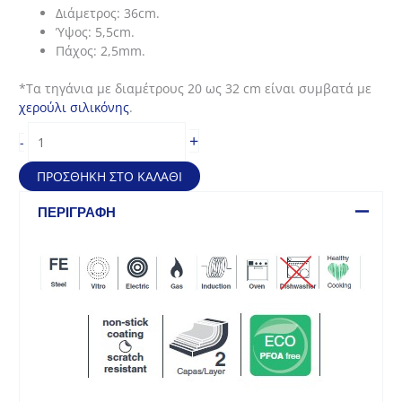
Διάμετρος: 36cm.
48,30€.
Ύψος: 5,5cm.
Πάχος: 2,5mm.
*Τα τηγάνια με διαμέτρους 20 ως 32 cm είναι συμβατά με
χερούλι σιλικόνης
.
Ατσάλινο
+
-
αντικολλητικό
τηγάνι
ΠΡΟΣΘΉΚΗ ΣΤΟ ΚΑΛΆΘΙ
Ferrum
Inox
ΠΕΡΙΓΡΑΦΉ
(36*5,5cm)
ποσότητα