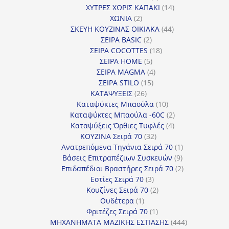
προϊόντα
14
ΧΥΤΡΕΣ ΧΩΡΙΣ ΚΑΠΑΚΙ
14
2
προϊόντα
ΧΩΝΙΑ
2
προϊόντα
44
ΣΚΕΥΗ ΚΟΥΖΙΝΑΣ ΟΙΚΙΑΚΑ
44
2
προϊόντα
ΣΕΙΡΑ BASIC
2
προϊόντα
18
ΣΕΙΡΑ COCOTTES
18
5
προϊόντα
ΣΕΙΡΑ HOME
5
προϊόντα
4
ΣΕΙΡΑ MAGMA
4
15
προϊόντα
ΣΕΙΡΑ STILO
15
26
προϊόντα
ΚΑΤΑΨΥΞΕΙΣ
26
προϊόντα
10
Καταψύκτες Μπαούλα
10
προϊόντα
2
Καταψύκτες Μπαούλα -60C
2
4
προϊόντα
Καταψύξεις Όρθιες Τυφλές
4
32
προϊόντα
ΚΟΥΖΙΝΑ Σειρά 70
32
προϊόντα
1
Ανατρεπόμενα Τηγάνια Σειρά 70
1
9
προϊόν
Βάσεις Επιτραπέζιων Συσκευών
9
προϊόντα
2
Επιδαπέδιοι Βραστήρες Σειρά 70
2
3
προϊόντα
Εστίες Σειρά 70
3
προϊόντα
2
Κουζίνες Σειρά 70
2
1
προϊόντα
Ουδέτερα
1
προϊόν
1
Φριτέζες Σειρά 70
1
προϊόν
444
ΜΗΧΑΝΗΜΑΤΑ ΜΑΖΙΚΗΣ ΕΣΤΙΑΣΗΣ
444