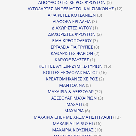
προϊόντα
3
ΑΠΟΦΛΟΙΩΤΕΣ ΧΕΙΡΟΣ ΦΡΟΥΤΩΝ
3
προϊόντα
12
ΑΥΓΟΔΑΡΤΕΣ ΑΝΟΞΕΙΔΩΤΟΙ ΚΑΙ ΣΙΛΙΚΟΝΗΣ
12
3
προϊόν
ΑΦΑΙΡΕΤΕΣ ΚΟΤΣΑΝΙΩΝ
3
3
προϊόντα
ΔΙΑΦΟΡΑ ΕΡΓΑΛΕΙΑ
3
προϊόντα
1
ΔΙΑΧΩΡΙΣΤΕΣ ΑΥΓΟΥ
1
προϊόν
2
ΔΙΑΧΩΡΙΣΤΕΣ ΦΡΟΥΤΩΝ
2
3
προϊόντα
ΕΙΔΗ ΚΡΕΟΠΩΛΕΙΟΥ
3
προϊόντα
8
ΕΡΓΑΛΕΙΑ ΓΙΑ ΤΡΥΠΕΣ
8
προϊόντα
2
ΚΑΘΑΡΙΣΤΕΣ ΨΑΡΙΩΝ
2
1
προϊόντα
ΚΑΡΥΟΘΡΑΥΣΤΕΣ
1
προϊόν
15
ΚΟΠΤΕΣ ΑΥΓΩΝ-ΖΥΜΗΣ-ΤΥΡΙΩΝ
15
16
προϊόντα
ΚΟΠΤΕΣ ΞΕΦΛΟΥΔΙΣΜΑΤΟΣ
16
2
προϊόντα
ΚΡΕΑΤΟΜΗΧΑΝΕΣ ΧΕΙΡΟΣ
2
5
προϊόντα
ΜΑΝΤΟΛΙΝΑ
5
προϊόντα
72
ΜΑΧΑΙΡΙΑ & ΑΞΕΣΟΥΑΡ
72
προϊόντα
3
ΑΞΕΣΟΥΑΡ ΜΑΧΑΙΡΙΩΝ
3
3
προϊόντα
ΜΑΣΑΤΙ
3
προϊόντα
6
ΜΑΧΑΙΡΙΑ
6
προϊόντα
13
ΜΑΧΑΙΡΙΑ CHEF ΜΕ ΧΡΩΜΑΤΙΣΤΗ ΛΑΒΗ
13
16
προϊόντ
ΜΑΧΑΙΡΙΑ ΓΙΑ SUSHI
16
προϊόντα
10
ΜΑΧΑΙΡΙΑ ΚΟΥΖΙΝΑΣ
10
10
προϊόντα