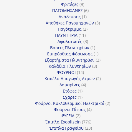
9
προϊόντα
Φριτέζες
9
προϊόντα
6
ΠΑΓΟΜΗΧΑΝΕΣ
6
1
προϊόντα
Ανάδευσης
1
προϊόν
3
Αποθήκες Παγομηχανών
3
2
προϊόντα
Παγότριμμα
2
11
προϊόντα
ΠΛΥΝΤΗΡΙΑ
11
προϊόντα
3
Αφαλατωτές
3
προϊόντα
1
Βάσεις Πλυντηρίων
1
προϊόν
1
Εμπρόσθιας Φόρτωσης
1
προϊόν
2
Εξαρτήματα Πλυντηρίων
2
3
προϊόντα
Καλάθια Πλυντηρίων
3
14
προϊόντα
ΦΟΥΡΝΟΙ
14
προϊόντα
2
Καπέλα Απαγωγής Ατμών
2
4
προϊόντα
Λαμαρίνες
4
1
προϊόντα
Στόφες
1
προϊόν
1
Σχάρες
1
προϊόν
2
Φούρνοι Κυκλοθερμικοί Ηλεκτρικοί
2
4
προϊόντα
Φούρνοι Πίτσας
4
2
προϊόντα
ΨΥΓΕΙΑ
2
προϊόντα
776
Έπιπλα Exoplizein
776
προϊόντα
23
'Επιπλα Γραφείου
23