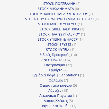
2
προϊόντα
STOCK ΠΟΡΣΕΛΑΝΗ
2
4
προϊόντα
STOCK ΜΗΧΑΝΗΜΑΤΑ
4
προϊόντα
1
STOCK ΜΗΧΑΝΕΣ ΠΑΡΑΓΩΓΗΣ ΠΑΓΟΥ
1
προϊόν
1
STOCK ΠΟΥ ΠΑΡΑΓΟΥΝ ΣΥΜΠΑΓΕΣ ΠΑΓΑΚΙ
1
1
προϊόν
STOCK ΜΙΚΡΟΣΥΣΚΕΥΕΣ
1
προϊόν
1
STOCK GRILL ΗΛΕΚΤΡΙΚΑ
1
προϊόν
1
STOCK ΠΛΑΤΩ ΥΓΡΑΕΡΙΟΥ
1
1
προϊόν
STOCK ΥΓΙΕΙΝΗ & HACCP
1
1
προϊόν
STOCK ΒΡΥΣΕΣ
1
1
προϊόν
STOCK ΨΥΓΕΙΑ
1
προϊόν
14
Ειδικές Προσφορές
14
134
προϊόντα
ΑΝΟΞΕΙΔΩΤΑ
134
προϊόντα
32
Γαστρονόμοι
32
2
προϊόντα
Ερμάρια
2
προϊόντα
1
Ερμάρια Καφέ | Bar Stations
1
7
προϊόν
Θάλαμοι
7
προϊόντα
5
Θερμαντικά ραφιού
5
18
προϊόντα
Λάντζες
18
προϊόντα
1
Λεκανάκια Παγωτού
1
3
προϊόν
Λιποσυλλέκτες
3
προϊόντα
1
Πάγκοι Κατάψυξης
1