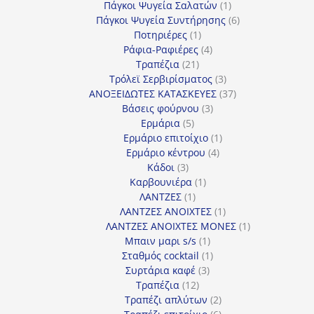
προϊόν
1
Πάγκοι Ψυγεία Σαλατών
1
προϊόν
6
Πάγκοι Ψυγεία Συντήρησης
6
1
προϊόντα
Ποτηριέρες
1
προϊόν
4
Ράφια-Ραφιέρες
4
21
προϊόντα
Τραπέζια
21
προϊόντα
3
Τρόλεϊ Σερβιρίσματος
3
προϊόντα
37
ΑΝΟΞΕΙΔΩΤΕΣ ΚΑΤΑΣΚΕΥΕΣ
37
3
προϊόντα
Βάσεις φούρνου
3
5
προϊόντα
Ερμάρια
5
προϊόντα
1
Ερμάριο επιτοίχιο
1
4
προϊόν
Ερμάριο κέντρου
4
3
προϊόντα
Κάδοι
3
προϊόντα
1
Καρβουνιέρα
1
1
προϊόν
ΛΑΝΤΖΕΣ
1
προϊόν
1
ΛΑΝΤΖΕΣ ΑΝΟΙΧΤΕΣ
1
προϊόν
1
ΛΑΝΤΖΕΣ ΑΝΟΙΧΤΕΣ ΜΟΝΕΣ
1
1
προϊόν
Μπαιν μαρι s/s
1
προϊόν
1
Σταθμός cocktail
1
3
προϊόν
Συρτάρια καφέ
3
12
προϊόντα
Τραπέζια
12
προϊόντα
2
Τραπέζι απλύτων
2
προϊόντα
6