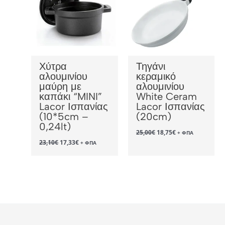
Χύτρα
Τηγάνι
αλουμινίου
κεραμικό
μαύρη με
αλουμινίου
καπάκι “MINI”
White Ceram
Lacor Ισπανίας
Lacor Ισπανίας
(10*5cm –
(20cm)
0,24lt)
Original
Η
25,00
€
18,75
€
+ ΦΠΑ
price
τρέχουσα
Original
Η
23,10
€
17,33
€
+ ΦΠΑ
was:
τιμή
price
τρέχουσα
25,00€.
είναι:
was:
τιμή
18,75€.
23,10€.
είναι:
17,33€.