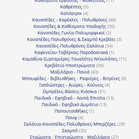
Καθίσματα Εργασίας - Μαθητείας
17
5
προϊόντα
Καθρέπτες
5
4
προϊόντα
Καλόγεροι
4
προϊόντα
48
Καναπέδες - Καρέκλες - Πολυθρόνες
48
30
προϊόντα
Καναπέδες & Καθίσματα Υποδοχής
30
2
προϊόντα
Καναπέδες Γωνία-Πολυμορφικοί
2
προϊόντα
3
Καναπέδες-Πολυθρόνες & Σκαμπό Κρεβάτι
3
34
προϊόντ
Καναπέδες-Πολυθρόνες-Σαλόνια
34
προϊόντα
1
Καφενείου-Ταβέρνας Παραδοσιακά
1
προϊόν
11
Κομοδίνα-Συρταριέρες-Τουαλέτες-Ντουλάπες
11
38
προϊόν
Κρεβάτια-Υποστρώματα
38
43
προϊόντα
Μαξιλάρια - Πανιά
43
προϊόντα
8
Μπουφέδες - Βιβλιοθήκες - Ραφιέρες - Βιτρίνες
8
4
προϊό
Ξαπλώστρες - Αιώρες - Κούνιες
4
31
προϊόντα
Ομπρέλες-Βάσεις-Κιόσκια
31
προϊόντα
13
Παιδικά - Εφηβικά - Λοιπά Έπιπλα
13
13
προϊόντα
Παιδικό - Εφηβικό Δωμάτιο
13
1
προϊόντα
Παπουτσοθήκες
1
4
προϊόν
Πουφ
4
προϊόντα
29
Σαλόνια-Καναπέδες-Πολυθρόνες-Μπερζέρες
29
30
προϊόν
Σκαμπό
30
προϊόντα
27
Στρώματα - Επιστρώματα - Μαξιλάρια
27