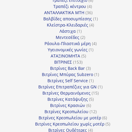
Τραπέζι επιτοίχιο
6
4
προϊόντα
Τραπέζι κέντρου
4
προϊόντα
36
ΑΝΤΑΛΛΑΚΤΙΚΑ MTH
36
προϊόντα
1
Βαλβίδες αποσυμπίεσης
1
4
προϊόν
Κλείστρα-Κλειδαριές
4
1
προϊόντα
Λάστιχα
1
προϊόν
2
Μεντεσέδες
2
προϊόντα
4
Ράουλα-Πλαστικά μέρη
4
1
προϊόντα
Υγειονομικές γωνίες
1
5
προϊόν
ΑΤΑΞΙΝΟΜΗΤΑ
5
153
προϊόντα
ΒΙΤΡΙΝΕΣ
153
προϊόντα
3
Βιτρίνες Back Bar
3
προϊόντα
1
Βιτρίνες Mπύρας Subzero
1
1
προϊόν
Βιτρίνες Self Service
1
προϊόν
1
Βιτρίνες Επιτραπέζιες για GN
1
15
προϊόν
Βιτρίνες Θερμαινόμενες
15
5
προϊόντα
Βιτρίνες Κατάψυξης
5
6
προϊόντα
Βιτρίνες Κρασιών
6
προϊόντα
12
Βιτρίνες Κρεοπωλείου
12
προϊόντα
6
Βιτρίνες Κρεοπωλείου με μοτέρ
6
προϊόντα
5
Βιτρίνες Κρεοπωλείου χωρίς μοτέρ
5
4
προϊόντα
Βιτρίνες Ουδέτερες
4