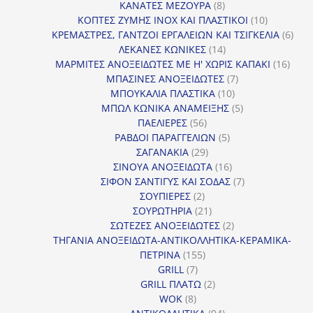
προϊόν
8
ΚΑΝΑΤΕΣ ΜΕΖΟΥΡΑ
8
προϊόντα
10
ΚΟΠΤΕΣ ΖΥΜΗΣ INOX ΚΑΙ ΠΛΑΣΤΙΚΟΙ
10
προϊόντα
6
ΚΡΕΜΑΣΤΡΕΣ, ΓΑΝΤΖΟΙ ΕΡΓΑΛΕΙΩΝ ΚΑΙ ΤΣΙΓΚΕΛΙΑ
6
14
προϊ
ΛΕΚΑΝΕΣ ΚΩΝΙΚΕΣ
14
προϊόντα
16
ΜΑΡΜΙΤΕΣ ΑΝΟΞΕΙΔΩΤΕΣ ΜΕ Η' ΧΩΡΙΣ ΚΑΠΑΚΙ
16
7
προϊ
ΜΠΑΣΙΝΕΣ ΑΝΟΞΕΙΔΩΤΕΣ
7
10
προϊόντα
ΜΠΟΥΚΑΛΙΑ ΠΛΑΣΤΙΚΑ
10
προϊόντα
5
ΜΠΩΛ ΚΩΝΙΚΑ ΑΝΑΜΕΙΞΗΣ
5
56
προϊόντα
ΠΑΕΛΙΕΡΕΣ
56
προϊόντα
5
ΡΑΒΔΟΙ ΠΑΡΑΓΓΕΛΙΩΝ
5
29
προϊόντα
ΣΑΓΑΝΑΚΙΑ
29
προϊόντα
16
ΣΙΝΟΥΑ ΑΝΟΞΕΙΔΩΤΑ
16
προϊόντα
7
ΣΙΦΟΝ ΣΑΝΤΙΓΥΣ ΚΑΙ ΣΟΔΑΣ
7
2
προϊόντα
ΣΟΥΠΙΕΡΕΣ
2
προϊόντα
21
ΣΟΥΡΩΤΗΡΙΑ
21
προϊόντα
2
ΣΩΤΕΖΕΣ ΑΝΟΞΕΙΔΩΤΕΣ
2
προϊόντα
ΤΗΓΑΝΙΑ ΑΝΟΞΕΙΔΩΤΑ-ΑΝΤΙΚΟΛΛΗΤΙΚΑ-ΚΕΡΑΜΙΚΑ-
155
ΠΕΤΡΙΝΑ
155
7
προϊόντα
GRILL
7
προϊόντα
2
GRILL ΠΛΑΤΩ
2
8
προϊόντα
WOK
8
προϊόντα
94