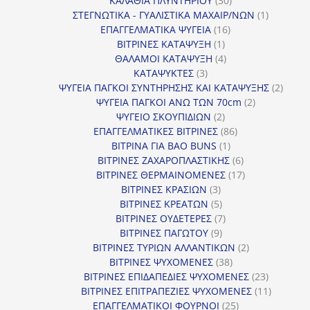
ΚΑΛΑΘΙΑ ΠΛΥΝΤΗΡΙΟΥ
30
προϊόντα
1
ΣΤΕΓΝΩΤΙΚΑ - ΓΥΑΛΙΣΤΙΚΑ ΜΑΧΑΙΡ/ΝΩΝ
1
16
προϊόν
ΕΠΑΓΓΕΛΜΑΤΙΚΑ ΨΥΓΕΙΑ
16
1
προϊόντα
ΒΙΤΡΙΝΕΣ ΚΑΤΑΨΥΞΗ
1
προϊόν
4
ΘΑΛΑΜΟΙ ΚΑΤΑΨΥΞΗ
4
3
προϊόντα
ΚΑΤΑΨΥΚΤΕΣ
3
προϊόντα
2
ΨΥΓΕΙΑ ΠΑΓΚΟΙ ΣΥΝΤΗΡΗΣΗΣ ΚΑΙ ΚΑΤΑΨΥΞΗΣ
2
2
προϊό
ΨΥΓΕΙΑ ΠΑΓΚΟΙ ΑΝΩ ΤΩΝ 70cm
2
2
προϊόντα
ΨΥΓΕΙΟ ΣΚΟΥΠΙΔΙΩΝ
2
προϊόντα
86
ΕΠΑΓΓΕΛΜΑΤΙΚΕΣ ΒΙΤΡΙΝΕΣ
86
1
προϊόντα
ΒΙΤΡΙΝΑ ΓΙΑ BAO BUNS
1
προϊόν
6
ΒΙΤΡΙΝΕΣ ΖΑΧΑΡΟΠΛΑΣΤΙΚΗΣ
6
προϊόντα
17
ΒΙΤΡΙΝΕΣ ΘΕΡΜΑΙΝΟΜΕΝΕΣ
17
3
προϊόντα
ΒΙΤΡΙΝΕΣ ΚΡΑΣΙΩΝ
3
προϊόντα
5
ΒΙΤΡΙΝΕΣ ΚΡΕΑΤΩΝ
5
προϊόντα
7
ΒΙΤΡΙΝΕΣ ΟΥΔΕΤΕΡΕΣ
7
9
προϊόντα
ΒΙΤΡΙΝΕΣ ΠΑΓΩΤΟΥ
9
προϊόντα
2
ΒΙΤΡΙΝΕΣ ΤΥΡΙΩΝ ΑΛΛΑΝΤΙΚΩΝ
2
38
προϊόντα
ΒΙΤΡΙΝΕΣ ΨΥΧΟΜΕΝΕΣ
38
προϊόντα
23
ΒΙΤΡΙΝΕΣ ΕΠΙΔΑΠΕΔΙΕΣ ΨΥΧΟΜΕΝΕΣ
23
προϊόντα
11
ΒΙΤΡΙΝΕΣ ΕΠΙΤΡΑΠΕΖΙΕΣ ΨΥΧΟΜΕΝΕΣ
11
25
προϊόντ
ΕΠΑΓΓΕΛΜΑΤΙΚΟΙ ΦΟΥΡΝΟΙ
25