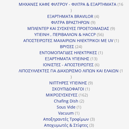
προϊόν
ΜΗΧΑΝΕΣ ΚΑΦΕ ΦΙΛΤΡΟΥ - ΦΙΛΤΡΑ & ΕΞΑΡΤΗΜΑΤΑ
16
16
προϊόντα
4
ΕΞΑΡΤΗΜΑΤΑ BRAVILOR
4
9
προϊόντα
ΦΙΛΤΡΑ ΒΡΑΣΤΗΡΩΝ
9
προϊόντα
9
ΜΠΛΕΝΤΕΡ ΚΑΙ ΣΥΣΚΕΥΕΣ ΠΡΟΕΤΟΙΜΑΣΙΑΣ
9
56
προϊόντ
ΥΓΙΕΙΝΗ , ΠΕΡΙΒΑΛΛΟΝ & HACCP
56
προϊόντα
1
ΑΠΟΣΤΕΙΡΩΤΕΣ ΜΑΧΑΙΡΙΩΝ ΗΛΕΚΤΡΙΚΟΙ ΜΕ UV
1
24
προϊό
ΒΡΥΣΕΣ
24
προϊόντα
1
ΕΝΤΟΜΟΠΑΓΙΔΕΣ ΗΛΕΚΤΡΙΚΕΣ
1
13
προϊόν
ΕΞΑΡΤΗΜΑΤΑ ΥΓΙΕΙΝΗΣ
13
προϊόντα
6
ΙΟΝΙΣΤΕΣ - ΑΠΟΣΤΕΙΡΩΤΕΣ
6
προϊόντα
ΛΙΠΟΣΥΛΛΕΚΤΕΣ ΓΙΑ ΔΙΑΧΩΡΙΣΜΟ ΛΙΠΩΝ ΚΑΙ ΕΛΑΙΩΝ
1
1
προϊόν
9
ΝΙΠΤΗΡΕΣ ΥΓΙΕΙΝΗΣ
9
1
προϊόντα
ΣΚΟΥΠΙΔΟΦΑΓΟΙ
1
162
προϊόν
ΜΙΚΡΟΣΥΣΚΕΥΕΣ
162
2
προϊόντα
Chafing Dish
2
1
προϊόντα
Sous Vide
1
1
προϊόν
Vacuum
1
προϊόν
3
Αποξηραντές Τροφίμων
3
3
προϊόντα
Αποχυμωτές & Στίφτες
3