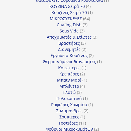
Καταψύκτες Συρόμενα κρύσταλλα
1
4
προϊόν
ΚΟΥΖΙΝΑ Σειρά 70
4
προϊόντα
1
Κουζίνες Σειρά 70
1
64
προϊόν
ΜΙΚΡΟΣΥΣΚΕΥΕΣ
64
3
προϊόντα
Chafing Dish
3
3
προϊόντα
Sous Vide
3
προϊόντα
3
Αποχυμωτές & Στίφτες
3
3
προϊόντα
Βραστήρες
3
προϊόντα
2
Διανεμητές
2
προϊόντα
2
Εργαλεία Κουζίνας
2
προϊόντα
1
Θερμαινόμενοι διανεμητές
1
1
προϊόν
Καφετιέρες
1
2
προϊόν
Κρεπιέρες
2
προϊόντα
1
Μπαιν Μαρί
1
4
προϊόν
Μπλέντερ
4
3
προϊόντα
Πλατώ
3
προϊόντα
1
Πολυκοπτικά
1
προϊόν
1
Ραφιέρες Χρωμίου
1
2
προϊόν
Σαλαμάνδρες
2
1
προϊόντα
Σουπιέρες
1
προϊόν
11
Τοστιέρες
11
προϊόντα
2
Φούρνοι Μικροκυμάτων
2