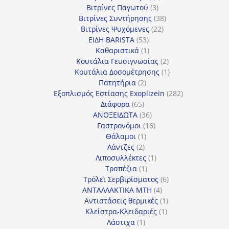
3
προϊόντα
Βιτρίνες Παγωτού
3
προϊόντα
38
Βιτρίνες Συντήρησης
38
22
προϊόντα
Βιτρίνες Ψυχόμενες
22
53
προϊόντα
ΕΙΔΗ BARISTA
53
προϊόντα
1
Καθαριστικά
1
προϊόν
2
Κουτάλια Γευσιγνωσίας
2
προϊόντα
1
Κουτάλια Δοσομέτρησης
1
2
προϊόν
Πατητήρια
2
προϊόντα
282
Εξοπλισμός Εστίασης Exoplizein
282
65
προϊόντα
Διάφορα
65
προϊόντα
36
ΑΝΟΞΕΙΔΩΤΑ
36
προϊόντα
16
Γαστρονόμοι
16
1
προϊόντα
Θάλαμοι
1
2
προϊόν
Λάντζες
2
προϊόντα
1
Λιποσυλλέκτες
1
1
προϊόν
Τραπέζια
1
προϊόν
6
Τρόλεϊ Σερβιρίσματος
6
4
προϊόντα
ΑΝΤΑΛΛΑΚΤΙΚΑ MTH
4
προϊόντα
1
Αντιστάσεις θερμικές
1
1
προϊόν
Κλείστρα-Κλειδαριές
1
1
προϊόν
Λάστιχα
1