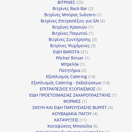
25
προϊόν
ΒΙΤΡΙΝΕΣ
25
προϊόντα
2
Βιτρίνες Back Bar
2
προϊόντα
1
Βιτρίνες Mπύρας Subzero
1
προϊόν
6
Βιτρίνες Επιτραπέζιες για GN
6
1
προϊόντα
Βιτρίνες Κρασιών
1
προϊόν
1
Βιτρίνες Παγωτού
1
προϊόν
3
Βιτρίνες Συντήρησης
3
3
προϊόντα
Βιτρίνες Ψυχόμενες
3
21
προϊόντα
ΕΙΔΗ BARISTA
21
προϊόντα
1
Pitcher Rinser
1
1
προϊόν
Μπρελόκ
1
προϊόν
2
Πατητήρια
2
προϊόντα
14
Εξοπλισμός Catering
14
προϊόντα
14
Εξοπλισμός Catering - Εκδηλώσεων
14
5
προϊόντα
ΕΠΙΤΡΑΠΕΖΙΟΣ ΕΞΟΠΛΙΣΜΟΣ
5
προϊόντα
1
ΕΙΔΗ ΠΡΟΕΤΟΙΜΑΣΙΑΣ ΖΑΧΑΡΟΠΛΑΣΤΙΚΗΣ
1
1
προϊόν
ΦΟΡΜΕΣ
1
προϊόν
4
ΣΚΕΥΗ ΚΑΙ ΕΙΔΗ ΠΑΡΟΥΣΙΑΣΗΣ BUFFET
4
4
προϊόντα
ΚΟΥΒΑΔΑΚΙΑ ΠΑΓΟΥ
4
11
προϊόντα
ΚΑΤΑΨΥΞΕΙΣ
11
προϊόντα
6
Καταψύκτες Μπαούλα
6
προϊόντα
1