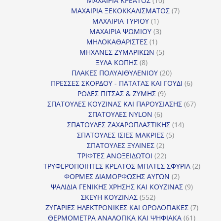
ΜΑΧΑΙΡΙΑ ΚΡΕΑΤΟΣ
10
προϊόντα
7
ΜΑΧΑΙΡΙΑ ΞΕΚΟΚΚΑΛΙΣΜΑΤΟΣ
7
1
προϊόντα
ΜΑΧΑΙΡΙΑ ΤΥΡΙΟΥ
1
προϊόν
3
ΜΑΧΑΙΡΙΑ ΨΩΜΙΟΥ
3
1
προϊόντα
ΜΗΛΟΚΑΘΑΡΙΣΤΕΣ
1
προϊόν
5
ΜΗΧΑΝΕΣ ΖΥΜΑΡΙΚΩΝ
5
8
προϊόντα
ΞΥΛΑ ΚΟΠΗΣ
8
προϊόντα
20
ΠΛΑΚΕΣ ΠΟΛΥΑΙΘΥΛΕΝΙΟΥ
20
προϊόντα
6
ΠΡΕΣΣΕΣ ΣΚΟΡΔΟΥ - ΠΑΤΑΤΑΣ ΚΑΙ ΓΟΥΔΙ
6
9
προϊόντα
ΡΟΔΕΣ ΠΙΤΣΑΣ & ΖΥΜΗΣ
9
προϊόντα
67
ΣΠΑΤΟΥΛΕΣ ΚΟΥΖΙΝΑΣ ΚΑΙ ΠΑΡΟΥΣΙΑΣΗΣ
67
6
προϊόντ
ΣΠΑΤΟΥΛΕΣ NYLON
6
προϊόντα
14
ΣΠΑΤΟΥΛΕΣ ΖΑΧΑΡΟΠΛΑΣΤΙΚΗΣ
14
5
προϊόντα
ΣΠΑΤΟΥΛΕΣ ΙΣΙΕΣ ΜΑΚΡΙΕΣ
5
2
προϊόντα
ΣΠΑΤΟΥΛΕΣ ΞΥΛΙΝΕΣ
2
προϊόντα
22
ΤΡΙΦΤΕΣ ΑΝΟΞΕΙΔΩΤΟΙ
22
προϊόντα
2
ΤΡΥΦΕΡΟΠΟΙΗΤΕΣ ΚΡΕΑΤΟΣ ΜΠΑΤΕΣ ΣΦΥΡΙΑ
2
2
προϊόν
ΦΟΡΜΕΣ ΔΙΑΜΟΡΦΩΣΗΣ ΑΥΓΩΝ
2
προϊόντα
9
ΨΑΛΙΔΙΑ ΓΕΝΙΚΗΣ ΧΡΗΣΗΣ ΚΑΙ ΚΟΥΖΙΝΑΣ
9
552
προϊόντα
ΣΚΕΥΗ ΚΟΥΖΙΝΑΣ
552
προϊόντα
7
ΖΥΓΑΡΙΕΣ ΗΛΕΚΤΡΟΝΙΚΕΣ ΚΑΙ ΩΡΟΛΟΓΙΑΚΕΣ
7
61
προϊόν
ΘΕΡΜΟΜΕΤΡΑ ΑΝΑΛΟΓΙΚΑ ΚΑΙ ΨΗΦΙΑΚΑ
61