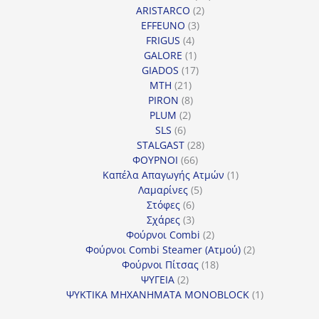
2
προϊόντα
ARISTARCO
2
3
προϊόντα
EFFEUNO
3
4
προϊόντα
FRIGUS
4
προϊόντα
1
GALORE
1
προϊόν
17
GIADOS
17
21
προϊόντα
MTH
21
προϊόντα
8
PIRON
8
2
προϊόντα
PLUM
2
6
προϊόντα
SLS
6
προϊόντα
28
STALGAST
28
66
προϊόντα
ΦΟΥΡΝΟΙ
66
προϊόντα
1
Καπέλα Απαγωγής Ατμών
1
5
προϊόν
Λαμαρίνες
5
6
προϊόντα
Στόφες
6
προϊόντα
3
Σχάρες
3
προϊόντα
2
Φούρνοι Combi
2
προϊόντα
2
Φούρνοι Combi Steamer (Ατμού)
2
18
προϊόντα
Φούρνοι Πίτσας
18
2
προϊόντα
ΨΥΓΕΙΑ
2
προϊόντα
1
ΨΥΚΤΙΚΑ ΜΗΧΑΝΗΜΑΤΑ MONOBLOCK
1
προϊόν