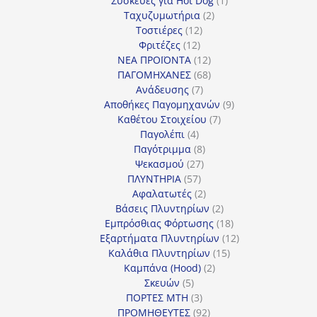
Συσκευές για Hot Dog
1
2
προϊόν
Ταχυζυμωτήρια
2
12
προϊόντα
Τοστιέρες
12
12
προϊόντα
Φριτέζες
12
προϊόντα
12
ΝΕΑ ΠΡΟΪΟΝΤΑ
12
προϊόντα
68
ΠΑΓΟΜΗΧΑΝΕΣ
68
7
προϊόντα
Ανάδευσης
7
προϊόντα
9
Αποθήκες Παγομηχανών
9
7
προϊόντα
Καθέτου Στοιχείου
7
4
προϊόντα
Παγολέπι
4
προϊόντα
8
Παγότριμμα
8
27
προϊόντα
Ψεκασμού
27
57
προϊόντα
ΠΛΥΝΤΗΡΙΑ
57
προϊόντα
2
Αφαλατωτές
2
προϊόντα
2
Βάσεις Πλυντηρίων
2
προϊόντα
18
Εμπρόσθιας Φόρτωσης
18
προϊόντα
12
Εξαρτήματα Πλυντηρίων
12
15
προϊόντα
Καλάθια Πλυντηρίων
15
2
προϊόντα
Καμπάνα (Hood)
2
5
προϊόντα
Σκευών
5
προϊόντα
3
ΠΟΡΤΕΣ MTH
3
προϊόντα
92
ΠΡΟΜΗΘΕΥΤΕΣ
92