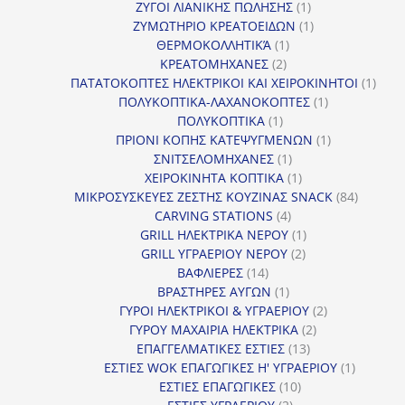
1
προϊόντα
ΖΥΓΟΙ ΛΙΑΝΙΚΗΣ ΠΩΛΗΣΗΣ
1
προϊόν
1
ΖΥΜΩΤΗΡΙΟ ΚΡΕΑΤΟΕΙΔΩΝ
1
1
προϊόν
ΘΕΡΜΟΚΟΛΛΗΤΙΚΆ
1
2
προϊόν
ΚΡΕΑΤΟΜΗΧΑΝΕΣ
2
προϊόντα
1
ΠΑΤΑΤΟΚΟΠΤΕΣ ΗΛΕΚΤΡΙΚΟΙ ΚΑΙ ΧΕΙΡΟΚΙΝΗΤΟΙ
1
1
προϊ
ΠΟΛΥΚΟΠΤΙΚΑ-ΛΑΧΑΝΟΚΟΠΤΕΣ
1
1
προϊόν
ΠΟΛΥΚΟΠΤΙΚΑ
1
προϊόν
1
ΠΡΙΟΝΙ ΚΟΠΗΣ ΚΑΤΕΨΥΓΜΕΝΩΝ
1
1
προϊόν
ΣΝΙΤΣΕΛΟΜΗΧΑΝΕΣ
1
προϊόν
1
ΧΕΙΡΟΚΙΝΗΤΑ ΚΟΠΤΙΚΑ
1
προϊόν
84
ΜΙΚΡΟΣΥΣΚΕΥΕΣ ΖΕΣΤΗΣ ΚΟΥΖΙΝΑΣ SNACK
84
4
προϊόντ
CARVING STATIONS
4
προϊόντα
1
GRILL ΗΛΕΚΤΡΙΚΑ ΝΕΡΟΥ
1
2
προϊόν
GRILL ΥΓΡΑΕΡΙΟΥ ΝΕΡΟΥ
2
14
προϊόντα
ΒΑΦΛΙΕΡΕΣ
14
προϊόντα
1
ΒΡΑΣΤΗΡΕΣ ΑΥΓΩΝ
1
προϊόν
2
ΓΥΡΟΙ ΗΛΕΚΤΡΙΚΟΙ & ΥΓΡΑΕΡΙΟΥ
2
2
προϊόντα
ΓΥΡΟΥ ΜΑΧΑΙΡΙΑ ΗΛΕΚΤΡΙΚΑ
2
13
προϊόντα
ΕΠΑΓΓΕΛΜΑΤΙΚΕΣ ΕΣΤΙΕΣ
13
προϊόντα
1
ΕΣΤΙΕΣ WOK ΕΠΑΓΩΓΙΚΕΣ Η' ΥΓΡΑΕΡΙΟΥ
1
10
προϊόν
ΕΣΤΙΕΣ ΕΠΑΓΩΓΙΚΕΣ
10
2
προϊόντα