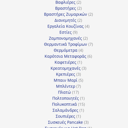
2
προϊόντα
Βαφλιέρες
2
προϊόντα
2
Βραστήρες
2
προϊόντα
2
Βραστήρες Ζυμαρικών
2
2
προϊόντα
Διανεμητές
2
προϊόντα
4
Εργαλεία Κουζίνας
4
9
προϊόντα
Εστίες
9
προϊόντα
2
Ζαμπονομηχανές
2
προϊόντα
7
Θερμαντικά Τροφίμων
7
4
προϊόντα
Θερμόμετρα
4
προϊόντα
6
Καρότσια Μεταφοράς
6
1
προϊόντα
Καφετιέρες
1
προϊόν
3
Κρεατομηχανές
3
3
προϊόντα
Κρεπιέρες
3
προϊόντα
5
Μπαιν Μαρί
5
7
προϊόντα
Μπλέντερ
7
17
προϊόντα
Πλατώ
17
προϊόντα
1
Πολτοποιητές
1
προϊόν
15
Πολυκοπτικά
15
1
προϊόντα
Σαλαμάνδρες
1
1
προϊόν
Σουπιέρες
1
προϊόν
3
Συσκευές Pancake
3
προϊόντα
1