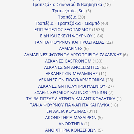
18
προϊόντα
Τραπεζάκια Σαλονιού & Βοηθητικά
18
3
προϊόντα
Τραπεζαρίες Set
3
30
προϊόντα
Τραπέζια
30
προϊόντα
40
Τραπέζια - Τραπεζάκια - Σκαμπό
40
1536
προϊόντα
ΕΠΙΤΡΑΠΕΖΙΟΣ ΕΞΟΠΛΙΣΜΟΣ
1536
184
προϊόντα
ΕΙΔΗ ΚΑΙ ΣΚΕΥΗ ΦΟΥΡΝΟΥ
184
προϊόντα
22
ΓΑΝΤΙΑ ΦΟΥΡΝΟΥ ΚΑΙ ΠΡΟΣΤΑΣΙΑΣ
22
6
προϊόντα
ΛΑΜΑΡΙΝΕΣ
6
προϊόντα
6
ΛΑΜΑΡΙΝΕΣ ΦΟΥΡΝΟΥ-ΑΡΤΟΠΟΙΕΙΟΥ-ΖΑΧΑΡ/ΚΗΣ
6
130
προ
ΛΕΚΑΝΕΣ GASTRONOM
130
προϊόντα
63
ΛΕΚΑΝΕΣ GN ΑΝΟΞΕΙΔΩΤΕΣ
63
11
προϊόντα
ΛΕΚΑΝΕΣ GN ΜΕΛΑΜΙΝΗΣ
11
προϊόντα
28
ΛΕΚΑΝΕΣ GN ΠΟΛΥΚΑΡΜΠΟΝΙΚΑ
28
προϊόντα
27
ΛΕΚΑΝΕΣ GN ΠΟΛΥΠΡΟΠΥΛΕΝΙΟΥ
27
7
προϊόντα
ΣΧΑΡΕΣ ΧΡΩΜΙΟΥ ΚΑΙ INOX ΨΥΓΕΙΩΝ
7
προϊόντα
1
ΤΑΨΙΑ ΠΙΤΣΑΣ ΔΙΑΤΡΗΤΑ ΚΑΙ ΑΝΤΙΚΟΛΛΗΤΙΚΑ
1
18
προϊόν
ΤΑΨΙΑ ΦΟΥΡΝΟΥ ΓΙΑ ΦΑΓΗΤΑ ΚΑΙ ΓΛΥΚΑ
18
311
προϊόντ
ΕΡΓΑΛΕΙΑ ΚΟΥΖΙΝΑΣ
311
προϊόντα
5
ΑΚΟΝΙΣΤΗΡΙΑ ΜΑΧΑΙΡΙΩΝ
5
1
προϊόντα
ΑΝΟΙΧΤΗΡΙΑ
1
προϊόν
5
ΑΝΟΙΧΤΗΡΙΑ ΚΟΝΣΕΡΒΩΝ
5