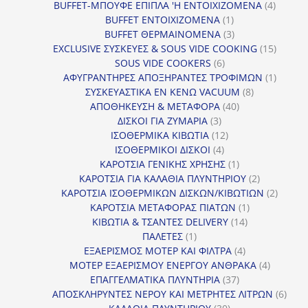
προϊόντα
4
BUFFET-ΜΠΟΥΦΕ ΕΠΙΠΛΑ 'Η ΕΝΤΟΙΧΙΖΟΜΕΝΑ
4
1
προϊόν
BUFFET ΕΝΤΟΙΧΙΖΟΜΕΝΑ
1
προϊόν
3
BUFFET ΘΕΡΜΑΙΝΟΜΕΝΑ
3
προϊόντα
15
EXCLUSIVE ΣΥΣΚΕΥΕΣ & SOUS VIDE COOKING
15
6
προϊόν
SOUS VIDE COOKERS
6
προϊόντα
1
ΑΦΥΓΡΑΝΤΗΡΕΣ ΑΠΟΞΗΡΑΝΤΕΣ ΤΡΟΦΙΜΩΝ
1
8
προϊόν
ΣΥΣΚΕΥΑΣΤΙΚΑ ΕΝ ΚΕΝΩ VACUUM
8
40
προϊόντα
ΑΠΟΘΗΚΕΥΣΗ & ΜΕΤΑΦΟΡΑ
40
3
προϊόντα
ΔΙΣΚΟΙ ΓΙΑ ΖΥΜΑΡΙΑ
3
προϊόντα
12
ΙΣΟΘΕΡΜΙΚΑ ΚΙΒΩΤΙΑ
12
4
προϊόντα
ΙΣΟΘΕΡΜΙΚΟΙ ΔΙΣΚΟΙ
4
προϊόντα
1
ΚΑΡΟΤΣΙΑ ΓΕΝΙΚΗΣ ΧΡΗΣΗΣ
1
προϊόν
2
ΚΑΡΟΤΣΙΑ ΓΙΑ ΚΑΛΑΘΙΑ ΠΛΥΝΤΗΡΙΟΥ
2
προϊόντα
2
ΚΑΡΟΤΣΙΑ ΙΣΟΘΕΡΜΙΚΩΝ ΔΙΣΚΩΝ/ΚΙΒΩΤΙΩΝ
2
1
προϊόν
ΚΑΡΟΤΣΙΑ ΜΕΤΑΦΟΡΑΣ ΠΙΑΤΩΝ
1
14
προϊόν
ΚΙΒΩΤΙΑ & ΤΣΑΝΤΕΣ DELIVERY
14
1
προϊόντα
ΠΑΛΕΤΕΣ
1
προϊόν
4
ΕΞΑΕΡΙΣΜΟΣ ΜΟΤΕΡ ΚΑΙ ΦΙΛΤΡΑ
4
προϊόντα
4
ΜΟΤΕΡ ΕΞΑΕΡΙΣΜΟΥ ΕΝΕΡΓΟΥ ΑΝΘΡΑΚΑ
4
37
προϊόντ
ΕΠΑΓΓΕΛΜΑΤΙΚΑ ΠΛΥΝΤΗΡΙΑ
37
προϊόντα
6
ΑΠΟΣΚΛΗΡΥΝΤΕΣ ΝΕΡΟΥ ΚΑΙ ΜΕΤΡΗΤΕΣ ΛΙΤΡΩΝ
6
30
προϊ