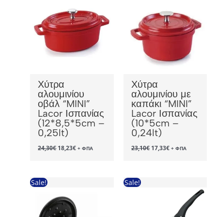
Χύτρα
Χύτρα
αλουμινίου
αλουμινίου με
οβάλ “MINI”
καπάκι “MINI”
Lacor Ισπανίας
Lacor Ισπανίας
(12*8,5*5cm –
(10*5cm –
0,25lt)
0,24lt)
Original
Η
Original
Η
24,30
€
18,23
€
23,10
€
17,33
€
+ ΦΠΑ
+ ΦΠΑ
price
τρέχουσα
price
τρέχουσα
was:
τιμή
was:
τιμή
24,30€.
είναι:
23,10€.
είναι:
18,23€.
17,33€.
Sale!
Sale!