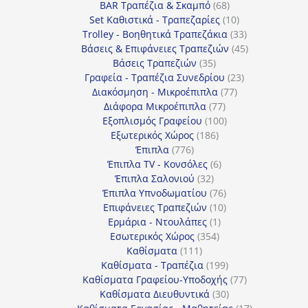
προϊόντα
68
BAR Τραπέζια & Σκαμπό
68
προϊόντα
10
Set Καθιστικά - Τραπεζαρίες
10
προϊόντα
33
Trolley - Βοηθητικά Τραπεζάκια
33
προϊόντα
45
Βάσεις & Επιφάνειες Τραπεζιών
45
35
προϊόντα
Βάσεις Τραπεζιών
35
προϊόντα
23
Γραφεία - Τραπέζια Συνεδρίου
23
77
προϊόντα
Διακόσμηση - Μικροέπιπλα
77
77
προϊόντα
Διάφορα Μικροέπιπλα
77
προϊόντα
100
Εξοπλισμός Γραφείου
100
186
προϊόντα
Εξωτερικός Χώρος
186
776
προϊόντα
Έπιπλα
776
προϊόντα
6
Έπιπλα TV - Κονσόλες
6
32
προϊόντα
Έπιπλα Σαλονιού
32
προϊόντα
76
Έπιπλα Υπνοδωματίου
76
10
προϊόντα
Επιφάνειες Τραπεζιών
10
1
προϊόντα
Ερμάρια - Ντουλάπες
1
354
προϊόν
Εσωτερικός Χώρος
354
111
προϊόντα
Καθίσματα
111
προϊόντα
199
Καθίσματα - Τραπέζια
199
προϊόντα
77
Καθίσματα Γραφείου-Υποδοχής
77
30
προϊόντα
Καθίσματα Διευθυντικά
30
προϊόντα
17