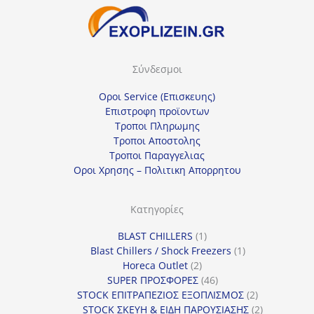
Σύνδεσμοι
Οροι Service (Επισκευης)
Επιστροφη προϊοντων
Τροποι Πληρωμης
Τροποι Αποστολης
Τροποι Παραγγελιας
Οροι Χρησης – Πολιτικη Απορρητου
Κατηγορίες
1
BLAST CHILLERS
1
προϊόν
1
Blast Chillers / Shock Freezers
1
2
προϊόν
Horeca Outlet
2
προϊόντα
46
SUPER ΠΡΟΣΦΟΡΕΣ
46
προϊόντα
2
STOCK ΕΠΙΤΡΑΠΕΖΙΟΣ ΕΞΟΠΛΙΣΜΟΣ
2
προϊόντα
2
STOCK ΣΚΕΥΗ & ΕΙΔΗ ΠΑΡΟΥΣΙΑΣΗΣ
2