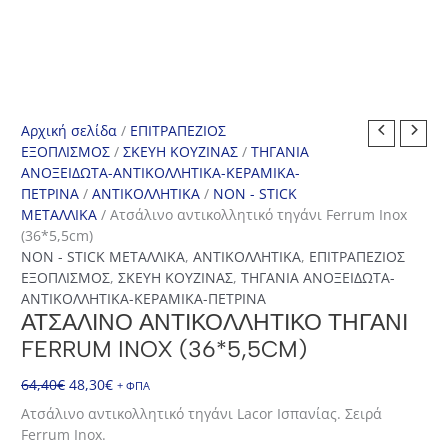
Αρχική σελίδα
/
ΕΠΙΤΡΑΠΕΖΙΟΣ
ΕΞΟΠΛΙΣΜΟΣ
/
ΣΚΕΥΗ ΚΟΥΖΙΝΑΣ
/
ΤΗΓΑΝΙΑ
ΑΝΟΞΕΙΔΩΤΑ-ΑΝΤΙΚΟΛΛΗΤΙΚΑ-ΚΕΡΑΜΙΚΑ-
ΠΕΤΡΙΝΑ
/
ΑΝΤΙΚΟΛΛΗΤΙΚΑ
/
NON - STICK
ΜΕΤΑΛΛΙΚΑ
/ Ατσάλινο αντικολλητικό τηγάνι Ferrum Inox
(36*5,5cm)
NON - STICK ΜΕΤΑΛΛΙΚΑ
,
ΑΝΤΙΚΟΛΛΗΤΙΚΑ
,
ΕΠΙΤΡΑΠΕΖΙΟΣ
ΕΞΟΠΛΙΣΜΟΣ
,
ΣΚΕΥΗ ΚΟΥΖΙΝΑΣ
,
ΤΗΓΑΝΙΑ ΑΝΟΞΕΙΔΩΤΑ-
ΑΝΤΙΚΟΛΛΗΤΙΚΑ-ΚΕΡΑΜΙΚΑ-ΠΕΤΡΙΝΑ
ΑΤΣΆΛΙΝΟ ΑΝΤΙΚΟΛΛΗΤΙΚΌ ΤΗΓΆΝΙ
FERRUM INOX (36*5,5CM)
Original
Η
64,40
€
48,30
€
+ ΦΠΑ
price
τρέχουσα
Ατσάλινο αντικολλητικό τηγάνι Lacor Ισπανίας. Σειρά
was:
τιμή
Ferrum Inox.
64,40€.
είναι: