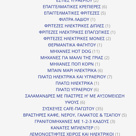
ΕΣΤΙΕΣ ΥΓΡΑΕΡΙΟΥ
2
προϊόντα
6
ΕΠΑΓΓΕΛΜΑΤΙΚΕΣ ΚΡΕΠΙΕΡΕΣ
6
5
προϊόντα
ΕΠΑΓΓΕΛΜΑΤΙΚΕΣ ΦΡΙΤΕΖΕΣ
5
1
προϊόντα
ΦΙΛΤΡΑ ΛΑΔΙΟΥ
1
προϊόν
1
ΦΡΙΤΕΖΕΣ ΗΛΕΚΤΡΙΚΕΣ ΔΙΠΛΕΣ
1
προϊόν
1
ΦΡΙΤΕΖΕΣ ΗΛΕΚΤΡΙΚΕΣ ΕΠΑΓΩΓΙΚΕΣ
1
2
προϊόν
ΦΡΙΤΕΖΕΣ ΗΛΕΚΤΡΙΚΕΣ ΜΟΝΕΣ
2
1
προϊόντα
ΘΕΡΜΑΝΤΙΚΑ ΦΑΓΗΤΟΥ
1
11
προϊόν
ΜΗΧΑΝΕΣ HOT DOG
11
προϊόντα
2
ΜΗΧΑΝΕΣ ΓΙΑ ΜΑΛΛΙ ΤΗΣ ΓΡΙΑΣ
2
1
προϊόντα
ΜΗΧΑΝΕΣ ΠΟΠ ΚΟΡΝ
1
προϊόν
6
ΜΠΑΙΝ ΜΑΡΙ ΗΛΕΚΤΡΙΚΑ
6
προϊόντα
7
ΠΛΑΤΩ ΗΛΕΚΤΡΙΚΑ ΚΑΙ ΥΓΡΑΕΡΙΟΥ
7
1
προϊόντα
ΠΛΑΤΩ ΗΛΕΚΤΡΙΚΑ
1
6
προϊόν
ΠΛΑΤΩ ΥΓΡΑΕΡΙΟΥ
6
προϊόντα
ΣΑΛΑΜΑΝΔΡΕΣ ΜΕ ΠΙΑΣΤΡΕΣ Η' ΜΕ ΑΥΞΟΜΕΙΩΣΗ
6
ΥΨΟΥΣ
6
προϊόντα
35
ΣΥΣΚΕΥΕΣ CAFE-ΠΑΓΩΤΟΥ
35
προϊόντα
5
ΒΡΑΣΤΗΡΕΣ ΚΑΦΕ, ΝΕΡΟΥ, ΓΑΛΑΚΤΟΣ & ΤΣΑΓΙΟΥ
5
3
προϊ
ΓΡΑΝΙΤΟΜΗΧΑΝΕΣ ΜΕ 1-2-3 ΚΑΔΟΥΣ
3
1
προϊόντα
ΚΑΝΑΤΕΣ ΜΠΛΕΝΤΕΡ
1
προϊόν
1
ΛΕΜΟΝΟΣΤΙΦΤΕΣ ΧΕΙΡΟΣ ΚΑΙ ΗΛΕΚΤΡΙΚΟΙ
1