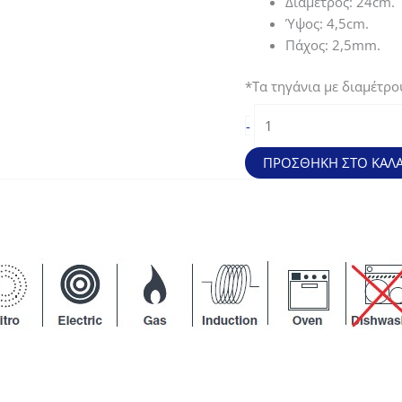
Διάμετρος: 24cm.
35,50€.
είναι:
Ύψος: 4,5cm.
26,63€.
Πάχος: 2,5mm.
*Τα τηγάνια με διαμέτρο
Ατσάλινο
-
τηγάνι
Ferrum
ΠΡΟΣΘΉΚΗ ΣΤΟ ΚΑΛΆ
(24cm)
ποσότητα