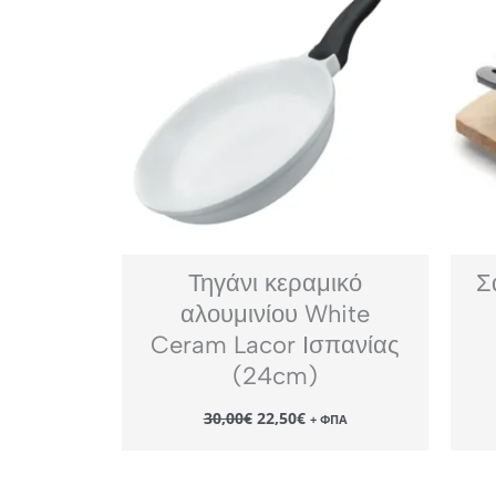
Τηγάνι κεραμικό
Σ
αλουμινίου White
Ceram Lacor Ισπανίας
(24cm)
Original
Η
30,00
€
22,50
€
+ ΦΠΑ
price
τρέχουσα
was:
τιμή
30,00€.
είναι:
22,50€.