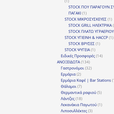
1
1
προϊόν
STOCK ΠΟΥ ΠΑΡΑΓΟΥΝ Σ
1
ΠΑΓΑΚΙ
1
προϊόν
1
STOCK ΜΙΚΡΟΣΥΣΚΕΥΕΣ
1
π
STOCK GRILL ΗΛΕΚΤΡΙΚΑ
STOCK ΠΛΑΤΩ ΥΓΡΑΕΡΙΟΥ
STOCK ΥΓΙΕΙΝΗ & HACCP
1
1
STOCK ΒΡΥΣΕΣ
1
1
προϊόν
STOCK ΨΥΓΕΙΑ
1
προϊόν
14
Ειδικές Προσφορές
14
134
προϊόν
ΑΝΟΞΕΙΔΩΤΑ
134
προϊόντα
32
Γαστρονόμοι
32
2
προϊόντα
Ερμάρια
2
προϊόντα
Ερμάρια Καφέ | Bar Stations
7
Θάλαμοι
7
προϊόντα
5
Θερμαντικά ραφιού
5
18
προϊόν
Λάντζες
18
προϊόντα
1
Λεκανάκια Παγωτού
1
3
προϊόν
Λιποσυλλέκτες
3