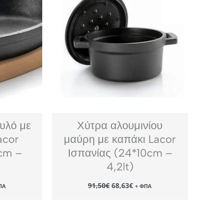
υλό με
Χύτρα αλουμινίου
acor
μαύρη με καπάκι Lacor
5cm –
Ισπανίας (24*10cm –
4,2lt)
Original
Η
91,50
€
68,63
€
ΠΑ
+ ΦΠΑ
χουσα
price
τρέχουσα
ή
was:
τιμή
αι:
91,50€.
είναι:
00€.
68,63€.