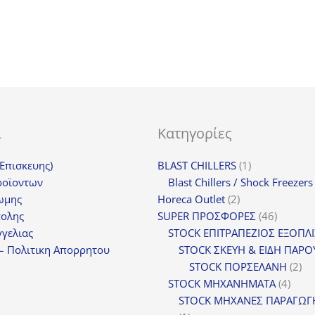
ι
Κατηγορίες
1
(Επισκευης)
BLAST CHILLERS
1
προϊόν
ροϊοντων
Blast Chillers / Shock Freezers
2
ωμης
Horeca Outlet
2
προϊόντα
46
τολης
SUPER ΠΡΟΣΦΟΡΕΣ
46
προϊόντ
γελιας
STOCK ΕΠΙΤΡΑΠΕΖΙΟΣ ΕΞΟΠΛ
– Πολιτικη Απορρητου
STOCK ΣΚΕΥΗ & ΕΙΔΗ ΠΑΡΟ
2
STOCK ΠΟΡΣΕΛΑΝΗ
2
4
πρ
STOCK ΜΗΧΑΝΗΜΑΤΑ
4
προϊ
STOCK ΜΗΧΑΝΕΣ ΠΑΡΑΓΩΓ