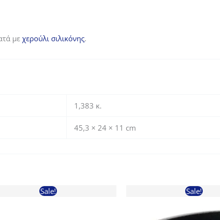
ατά με
χερούλι σιλικόνης
.
1,383 κ.
45,3 × 24 × 11 cm
Sale!
Sale!