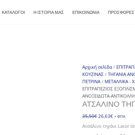
ΚΑΤΑΛΟΓΟΙ
Η ΙΣΤΟΡΙΑ ΜΑΣ
ΕΠΙΚΟΙΝΩΝΙΑ
ΠΡΟΣΦΟΡΈΣ
Αρχική σελίδα
/
ΕΠΙΤΡΑΠ
ΚΟΥΖΙΝΑΣ
/
ΤΗΓΑΝΙΑ ΑΝ
ΠΕΤΡΙΝΑ
/
ΜΕΤΑΛΛΙΚΑ - 
ΕΠΙΤΡΑΠΕΖΙΟΣ ΕΞΟΠΛΙΣ
ΑΝΟΞΕΙΔΩΤΑ-ΑΝΤΙΚΟΛΛΗ
ΑΤΣΆΛΙΝΟ ΤΗ
Original
Η
35,50
€
26,63
€
+ ΦΠΑ
price
τρέχουσα
Ατσάλινο τηγάνι Lacor Ισ
was:
τιμή