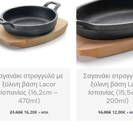
αγανάκι στρογγυλό με
Σαγανάκι στρογγ
ξύλινη βάση Lacor
ξύλινη βάση L
Ισπανίας (16,2cm –
Ισπανίας (15,
470ml)
200ml)
Original
Η
Original
Η
21,60
€
16,20
€
16,00
€
12,00
€
+ ΦΠΑ
+ Φ
price
τρέχουσα
price
τρέ
was:
τιμή
was:
τιμ
21,60€.
είναι:
16,00€.
είν
16,20€.
12,