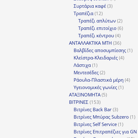
3
προϊόν
Συρτάρια καφέ
3
12
προϊόντα
Τραπέζια
12
προϊόντα
2
Τραπέζι απλύτων
2
προϊόν
6
Τραπέζι επιτοίχιο
6
4
προϊόν
Τραπέζι κέντρου
4
προϊόντ
36
ΑΝΤΑΛΛΑΚΤΙΚΑ MTH
36
προϊόντ
1
Βαλβίδες αποσυμπίεσης
1
4
πρ
Κλείστρα-Κλειδαριές
4
1
προϊόν
Λάστιχα
1
προϊόν
2
Μεντεσέδες
2
προϊόντα
4
Ράουλα-Πλαστικά μέρη
4
1
προ
Υγειονομικές γωνίες
1
5
προϊόν
ΑΤΑΞΙΝΟΜΗΤΑ
5
153
προϊόντα
ΒΙΤΡΙΝΕΣ
153
προϊόντα
3
Βιτρίνες Back Bar
3
προϊόντα
1
Βιτρίνες Mπύρας Subzero
1
1
π
Βιτρίνες Self Service
1
προϊόν
Βιτρίνες Επιτραπέζιες για GN