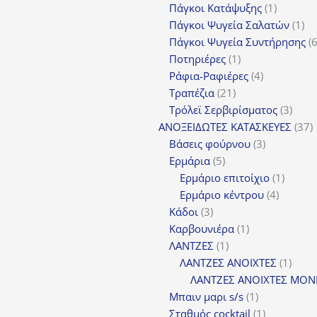
προϊόντα
1
Πάγκοι Κατάψυξης
1
προϊόν
1
Πάγκοι Ψυγεία Σαλατών
1
πρ
Πάγκοι Ψυγεία Συντήρησης
1
Ποτηριέρες
1
προϊόν
4
Ράφια-Ραφιέρες
4
21
προϊόντα
Τραπέζια
21
προϊόντα
3
Τρόλεϊ Σερβιρίσματος
3
προϊ
3
ΑΝΟΞΕΙΔΩΤΕΣ ΚΑΤΑΣΚΕΥΕΣ
37
3
π
Βάσεις φούρνου
3
5
προϊόντα
Ερμάρια
5
προϊόντα
1
Ερμάριο επιτοίχιο
1
4
προϊόν
Ερμάριο κέντρου
4
3
προϊόντ
Κάδοι
3
προϊόντα
1
Καρβουνιέρα
1
1
προϊόν
ΛΑΝΤΖΕΣ
1
προϊόν
1
ΛΑΝΤΖΕΣ ΑΝΟΙΧΤΕΣ
1
προϊ
ΛΑΝΤΖΕΣ ΑΝΟΙΧΤΕΣ ΜΟΝ
1
Μπαιν μαρι s/s
1
προϊόν
1
Σταθμός cocktail
1