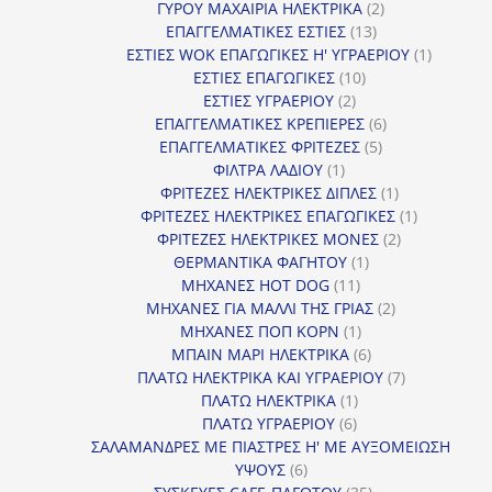
2
προϊόντα
ΓΥΡΟΥ ΜΑΧΑΙΡΙΑ ΗΛΕΚΤΡΙΚΑ
2
13
προϊόντα
ΕΠΑΓΓΕΛΜΑΤΙΚΕΣ ΕΣΤΙΕΣ
13
προϊόντα
1
ΕΣΤΙΕΣ WOK ΕΠΑΓΩΓΙΚΕΣ Η' ΥΓΡΑΕΡΙΟΥ
1
10
προϊόν
ΕΣΤΙΕΣ ΕΠΑΓΩΓΙΚΕΣ
10
2
προϊόντα
ΕΣΤΙΕΣ ΥΓΡΑΕΡΙΟΥ
2
προϊόντα
6
ΕΠΑΓΓΕΛΜΑΤΙΚΕΣ ΚΡΕΠΙΕΡΕΣ
6
5
προϊόντα
ΕΠΑΓΓΕΛΜΑΤΙΚΕΣ ΦΡΙΤΕΖΕΣ
5
1
προϊόντα
ΦΙΛΤΡΑ ΛΑΔΙΟΥ
1
προϊόν
1
ΦΡΙΤΕΖΕΣ ΗΛΕΚΤΡΙΚΕΣ ΔΙΠΛΕΣ
1
προϊόν
1
ΦΡΙΤΕΖΕΣ ΗΛΕΚΤΡΙΚΕΣ ΕΠΑΓΩΓΙΚΕΣ
1
2
προϊόν
ΦΡΙΤΕΖΕΣ ΗΛΕΚΤΡΙΚΕΣ ΜΟΝΕΣ
2
1
προϊόντα
ΘΕΡΜΑΝΤΙΚΑ ΦΑΓΗΤΟΥ
1
11
προϊόν
ΜΗΧΑΝΕΣ HOT DOG
11
προϊόντα
2
ΜΗΧΑΝΕΣ ΓΙΑ ΜΑΛΛΙ ΤΗΣ ΓΡΙΑΣ
2
1
προϊόντα
ΜΗΧΑΝΕΣ ΠΟΠ ΚΟΡΝ
1
προϊόν
6
ΜΠΑΙΝ ΜΑΡΙ ΗΛΕΚΤΡΙΚΑ
6
προϊόντα
7
ΠΛΑΤΩ ΗΛΕΚΤΡΙΚΑ ΚΑΙ ΥΓΡΑΕΡΙΟΥ
7
1
προϊόντα
ΠΛΑΤΩ ΗΛΕΚΤΡΙΚΑ
1
6
προϊόν
ΠΛΑΤΩ ΥΓΡΑΕΡΙΟΥ
6
προϊόντα
ΣΑΛΑΜΑΝΔΡΕΣ ΜΕ ΠΙΑΣΤΡΕΣ Η' ΜΕ ΑΥΞΟΜΕΙΩΣΗ
6
ΥΨΟΥΣ
6
προϊόντα
35