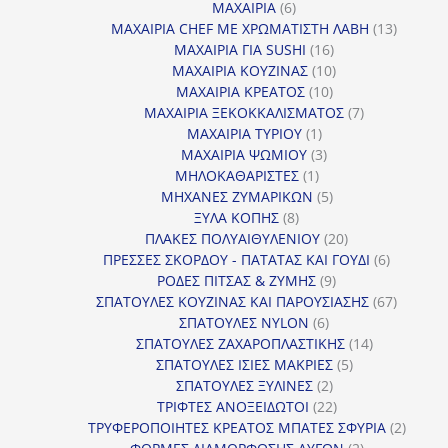
προϊόντα
6
ΜΑΧΑΙΡΙΑ
6
προϊόντα
13
ΜΑΧΑΙΡΙΑ CHEF ΜΕ ΧΡΩΜΑΤΙΣΤΗ ΛΑΒΗ
13
16
προϊόντ
ΜΑΧΑΙΡΙΑ ΓΙΑ SUSHI
16
προϊόντα
10
ΜΑΧΑΙΡΙΑ ΚΟΥΖΙΝΑΣ
10
10
προϊόντα
ΜΑΧΑΙΡΙΑ ΚΡΕΑΤΟΣ
10
προϊόντα
7
ΜΑΧΑΙΡΙΑ ΞΕΚΟΚΚΑΛΙΣΜΑΤΟΣ
7
1
προϊόντα
ΜΑΧΑΙΡΙΑ ΤΥΡΙΟΥ
1
προϊόν
3
ΜΑΧΑΙΡΙΑ ΨΩΜΙΟΥ
3
1
προϊόντα
ΜΗΛΟΚΑΘΑΡΙΣΤΕΣ
1
προϊόν
5
ΜΗΧΑΝΕΣ ΖΥΜΑΡΙΚΩΝ
5
8
προϊόντα
ΞΥΛΑ ΚΟΠΗΣ
8
προϊόντα
20
ΠΛΑΚΕΣ ΠΟΛΥΑΙΘΥΛΕΝΙΟΥ
20
προϊόντα
6
ΠΡΕΣΣΕΣ ΣΚΟΡΔΟΥ - ΠΑΤΑΤΑΣ ΚΑΙ ΓΟΥΔΙ
6
9
προϊόντα
ΡΟΔΕΣ ΠΙΤΣΑΣ & ΖΥΜΗΣ
9
προϊόντα
67
ΣΠΑΤΟΥΛΕΣ ΚΟΥΖΙΝΑΣ ΚΑΙ ΠΑΡΟΥΣΙΑΣΗΣ
67
6
προϊόντ
ΣΠΑΤΟΥΛΕΣ NYLON
6
προϊόντα
14
ΣΠΑΤΟΥΛΕΣ ΖΑΧΑΡΟΠΛΑΣΤΙΚΗΣ
14
5
προϊόντα
ΣΠΑΤΟΥΛΕΣ ΙΣΙΕΣ ΜΑΚΡΙΕΣ
5
2
προϊόντα
ΣΠΑΤΟΥΛΕΣ ΞΥΛΙΝΕΣ
2
προϊόντα
22
ΤΡΙΦΤΕΣ ΑΝΟΞΕΙΔΩΤΟΙ
22
προϊόντα
2
ΤΡΥΦΕΡΟΠΟΙΗΤΕΣ ΚΡΕΑΤΟΣ ΜΠΑΤΕΣ ΣΦΥΡΙΑ
2
2
προϊόν