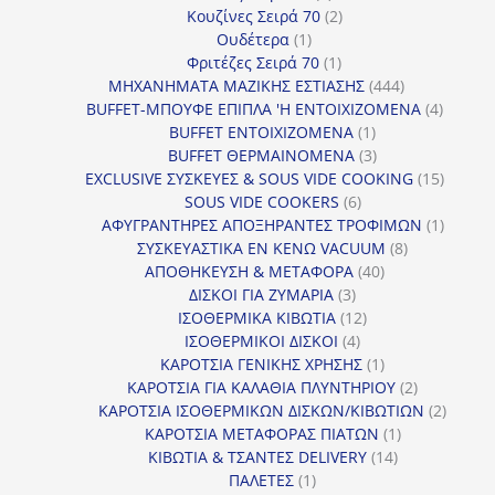
προϊόντα
2
Κουζίνες Σειρά 70
2
1
προϊόντα
Ουδέτερα
1
προϊόν
1
Φριτέζες Σειρά 70
1
προϊόν
444
ΜΗΧΑΝΗΜΑΤΑ ΜΑΖΙΚΗΣ ΕΣΤΙΑΣΗΣ
444
προϊόντα
4
BUFFET-ΜΠΟΥΦΕ ΕΠΙΠΛΑ 'Η ΕΝΤΟΙΧΙΖΟΜΕΝΑ
4
1
προϊόν
BUFFET ΕΝΤΟΙΧΙΖΟΜΕΝΑ
1
προϊόν
3
BUFFET ΘΕΡΜΑΙΝΟΜΕΝΑ
3
προϊόντα
15
EXCLUSIVE ΣΥΣΚΕΥΕΣ & SOUS VIDE COOKING
15
6
προϊόν
SOUS VIDE COOKERS
6
προϊόντα
1
ΑΦΥΓΡΑΝΤΗΡΕΣ ΑΠΟΞΗΡΑΝΤΕΣ ΤΡΟΦΙΜΩΝ
1
8
προϊόν
ΣΥΣΚΕΥΑΣΤΙΚΑ ΕΝ ΚΕΝΩ VACUUM
8
40
προϊόντα
ΑΠΟΘΗΚΕΥΣΗ & ΜΕΤΑΦΟΡΑ
40
3
προϊόντα
ΔΙΣΚΟΙ ΓΙΑ ΖΥΜΑΡΙΑ
3
προϊόντα
12
ΙΣΟΘΕΡΜΙΚΑ ΚΙΒΩΤΙΑ
12
4
προϊόντα
ΙΣΟΘΕΡΜΙΚΟΙ ΔΙΣΚΟΙ
4
προϊόντα
1
ΚΑΡΟΤΣΙΑ ΓΕΝΙΚΗΣ ΧΡΗΣΗΣ
1
προϊόν
2
ΚΑΡΟΤΣΙΑ ΓΙΑ ΚΑΛΑΘΙΑ ΠΛΥΝΤΗΡΙΟΥ
2
προϊόντα
2
ΚΑΡΟΤΣΙΑ ΙΣΟΘΕΡΜΙΚΩΝ ΔΙΣΚΩΝ/ΚΙΒΩΤΙΩΝ
2
1
προϊόν
ΚΑΡΟΤΣΙΑ ΜΕΤΑΦΟΡΑΣ ΠΙΑΤΩΝ
1
14
προϊόν
ΚΙΒΩΤΙΑ & ΤΣΑΝΤΕΣ DELIVERY
14
1
προϊόντα
ΠΑΛΕΤΕΣ
1