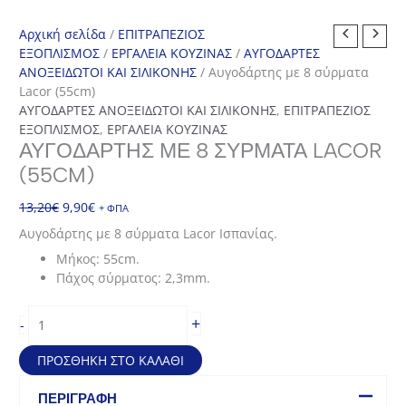
Αρχική σελίδα
/
ΕΠΙΤΡΑΠΕΖΙΟΣ
ΕΞΟΠΛΙΣΜΟΣ
/
ΕΡΓΑΛΕΙΑ ΚΟΥΖΙΝΑΣ
/
ΑΥΓΟΔΑΡΤΕΣ
ΑΝΟΞΕΙΔΩΤΟΙ ΚΑΙ ΣΙΛΙΚΟΝΗΣ
/ Αυγοδάρτης με 8 σύρματα
Lacor (55cm)
ΑΥΓΟΔΑΡΤΕΣ ΑΝΟΞΕΙΔΩΤΟΙ ΚΑΙ ΣΙΛΙΚΟΝΗΣ
,
ΕΠΙΤΡΑΠΕΖΙΟΣ
ΕΞΟΠΛΙΣΜΟΣ
,
ΕΡΓΑΛΕΙΑ ΚΟΥΖΙΝΑΣ
ΑΥΓΟΔΆΡΤΗΣ ΜΕ 8 ΣΎΡΜΑΤΑ LACOR
(55CM)
Original
Η
13,20
€
9,90
€
+ ΦΠΑ
price
τρέχουσα
Αυγοδάρτης με 8 σύρματα Lacor Ισπανίας.
was:
τιμή
Μήκος: 55cm.
13,20€.
είναι:
Πάχος σύρματος: 2,3mm.
9,90€.
Αυγοδάρτης
+
-
με
8
ΠΡΟΣΘΉΚΗ ΣΤΟ ΚΑΛΆΘΙ
σύρματα
Lacor
ΠΕΡΙΓΡΑΦΉ