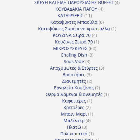
προϊόν
4
ΣΚΕΥΗ ΚΑΙ ΕΙΔΗ ΠΑΡΟΥΣΙΑΣΗΣ BUFFET
4
4
προϊόντα
ΚΟΥΒΑΔΑΚΙΑ ΠΑΓΟΥ
4
11
προϊόντα
ΚΑΤΑΨΥΞΕΙΣ
11
προϊόντα
6
Καταψύκτες Μπαούλα
6
προϊόντα
1
Καταψύκτες Συρόμενα κρύσταλλα
1
4
προϊόν
ΚΟΥΖΙΝΑ Σειρά 70
4
προϊόντα
1
Κουζίνες Σειρά 70
1
64
προϊόν
ΜΙΚΡΟΣΥΣΚΕΥΕΣ
64
3
προϊόντα
Chafing Dish
3
3
προϊόντα
Sous Vide
3
προϊόντα
3
Αποχυμωτές & Στίφτες
3
3
προϊόντα
Βραστήρες
3
προϊόντα
2
Διανεμητές
2
προϊόντα
2
Εργαλεία Κουζίνας
2
προϊόντα
1
Θερμαινόμενοι διανεμητές
1
1
προϊόν
Καφετιέρες
1
2
προϊόν
Κρεπιέρες
2
προϊόντα
1
Μπαιν Μαρί
1
4
προϊόν
Μπλέντερ
4
3
προϊόντα
Πλατώ
3
προϊόντα
1
Πολυκοπτικά
1
προϊόν
1