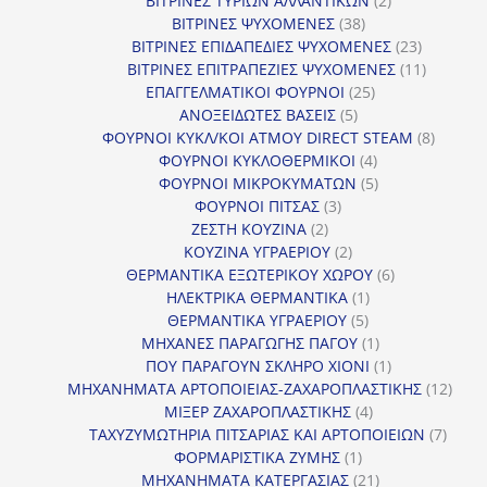
ΒΙΤΡΙΝΕΣ ΤΥΡΙΩΝ ΑΛΛΑΝΤΙΚΩΝ
2
38
προϊόντα
ΒΙΤΡΙΝΕΣ ΨΥΧΟΜΕΝΕΣ
38
προϊόντα
23
ΒΙΤΡΙΝΕΣ ΕΠΙΔΑΠΕΔΙΕΣ ΨΥΧΟΜΕΝΕΣ
23
προϊόντα
11
ΒΙΤΡΙΝΕΣ ΕΠΙΤΡΑΠΕΖΙΕΣ ΨΥΧΟΜΕΝΕΣ
11
25
προϊόντ
ΕΠΑΓΓΕΛΜΑΤΙΚΟΙ ΦΟΥΡΝΟΙ
25
5
προϊόντα
ΑΝΟΞΕΙΔΩΤΕΣ ΒΑΣΕΙΣ
5
προϊόντα
8
ΦΟΥΡΝΟΙ ΚΥΚΛ/ΚΟΙ ΑΤΜΟΥ DIRECT STEAM
8
4
προϊόν
ΦΟΥΡΝΟΙ ΚΥΚΛΟΘΕΡΜΙΚΟΙ
4
προϊόντα
5
ΦΟΥΡΝΟΙ ΜΙΚΡΟΚΥΜΑΤΩΝ
5
3
προϊόντα
ΦΟΥΡΝΟΙ ΠΙΤΣΑΣ
3
2
προϊόντα
ΖΕΣΤΗ ΚΟΥΖΙΝΑ
2
προϊόντα
2
ΚΟΥΖΙΝΑ ΥΓΡΑΕΡΙΟΥ
2
προϊόντα
6
ΘΕΡΜΑΝΤΙΚΑ ΕΞΩΤΕΡΙΚΟΥ ΧΩΡΟΥ
6
1
προϊόντα
ΗΛΕΚΤΡΙΚΑ ΘΕΡΜΑΝΤΙΚΑ
1
5
προϊόν
ΘΕΡΜΑΝΤΙΚΑ ΥΓΡΑΕΡΙΟΥ
5
προϊόντα
1
ΜΗΧΑΝΕΣ ΠΑΡΑΓΩΓΗΣ ΠΑΓΟΥ
1
προϊόν
1
ΠΟΥ ΠΑΡΑΓΟΥΝ ΣΚΛΗΡΟ ΧΙΟΝΙ
1
προϊόν
12
ΜΗΧΑΝΗΜΑΤΑ ΑΡΤΟΠΟΙΕΙΑΣ-ΖΑΧΑΡΟΠΛΑΣΤΙΚΗΣ
12
4
προϊ
ΜΙΞΕΡ ΖΑΧΑΡΟΠΛΑΣΤΙΚΗΣ
4
προϊόντα
7
ΤΑΧΥΖΥΜΩΤΗΡΙΑ ΠΙΤΣΑΡΙΑΣ ΚΑΙ ΑΡΤΟΠΟΙΕΙΩΝ
7
1
προϊό
ΦΟΡΜΑΡΙΣΤΙΚΑ ΖΥΜΗΣ
1
προϊόν
21
ΜΗΧΑΝΗΜΑΤΑ ΚΑΤΕΡΓΑΣΙΑΣ
21