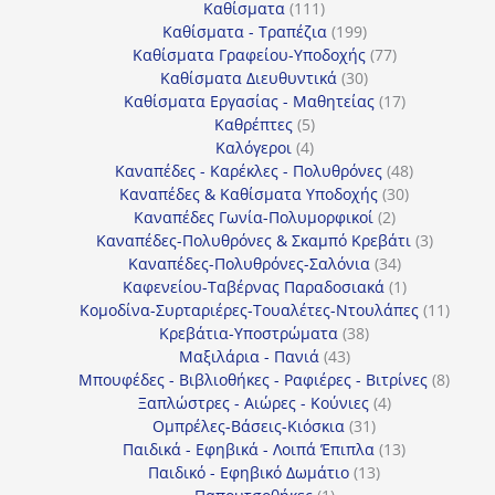
111
προϊόντα
Καθίσματα
111
προϊόντα
199
Καθίσματα - Τραπέζια
199
προϊόντα
77
Καθίσματα Γραφείου-Υποδοχής
77
30
προϊόντα
Καθίσματα Διευθυντικά
30
προϊόντα
17
Καθίσματα Εργασίας - Μαθητείας
17
5
προϊόντα
Καθρέπτες
5
4
προϊόντα
Καλόγεροι
4
προϊόντα
48
Καναπέδες - Καρέκλες - Πολυθρόνες
48
30
προϊόντα
Καναπέδες & Καθίσματα Υποδοχής
30
2
προϊόντα
Καναπέδες Γωνία-Πολυμορφικοί
2
προϊόντα
3
Καναπέδες-Πολυθρόνες & Σκαμπό Κρεβάτι
3
34
προϊόντ
Καναπέδες-Πολυθρόνες-Σαλόνια
34
προϊόντα
1
Καφενείου-Ταβέρνας Παραδοσιακά
1
προϊόν
11
Κομοδίνα-Συρταριέρες-Τουαλέτες-Ντουλάπες
11
38
προϊόν
Κρεβάτια-Υποστρώματα
38
43
προϊόντα
Μαξιλάρια - Πανιά
43
προϊόντα
8
Μπουφέδες - Βιβλιοθήκες - Ραφιέρες - Βιτρίνες
8
4
προϊό
Ξαπλώστρες - Αιώρες - Κούνιες
4
31
προϊόντα
Ομπρέλες-Βάσεις-Κιόσκια
31
προϊόντα
13
Παιδικά - Εφηβικά - Λοιπά Έπιπλα
13
13
προϊόντα
Παιδικό - Εφηβικό Δωμάτιο
13
1
προϊόντα