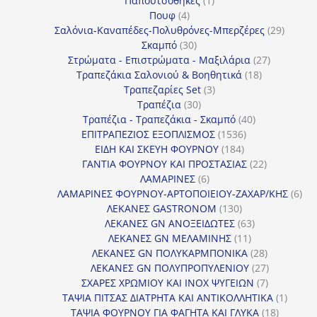
Παπουτσοθήκες
1
4
προϊόν
Πουφ
4
προϊόντα
29
Σαλόνια-Καναπέδες-Πολυθρόνες-Μπερζέρες
29
30
προϊόν
Σκαμπό
30
προϊόντα
27
Στρώματα - Επιστρώματα - Μαξιλάρια
27
18
προϊόντα
Τραπεζάκια Σαλονιού & Βοηθητικά
18
3
προϊόντα
Τραπεζαρίες Set
3
30
προϊόντα
Τραπέζια
30
προϊόντα
40
Τραπέζια - Τραπεζάκια - Σκαμπό
40
1536
προϊόντα
ΕΠΙΤΡΑΠΕΖΙΟΣ ΕΞΟΠΛΙΣΜΟΣ
1536
184
προϊόντα
ΕΙΔΗ ΚΑΙ ΣΚΕΥΗ ΦΟΥΡΝΟΥ
184
προϊόντα
22
ΓΑΝΤΙΑ ΦΟΥΡΝΟΥ ΚΑΙ ΠΡΟΣΤΑΣΙΑΣ
22
6
προϊόντα
ΛΑΜΑΡΙΝΕΣ
6
προϊόντα
6
ΛΑΜΑΡΙΝΕΣ ΦΟΥΡΝΟΥ-ΑΡΤΟΠΟΙΕΙΟΥ-ΖΑΧΑΡ/ΚΗΣ
6
130
προ
ΛΕΚΑΝΕΣ GASTRONOM
130
προϊόντα
63
ΛΕΚΑΝΕΣ GN ΑΝΟΞΕΙΔΩΤΕΣ
63
11
προϊόντα
ΛΕΚΑΝΕΣ GN ΜΕΛΑΜΙΝΗΣ
11
προϊόντα
28
ΛΕΚΑΝΕΣ GN ΠΟΛΥΚΑΡΜΠΟΝΙΚΑ
28
προϊόντα
27
ΛΕΚΑΝΕΣ GN ΠΟΛΥΠΡΟΠΥΛΕΝΙΟΥ
27
7
προϊόντα
ΣΧΑΡΕΣ ΧΡΩΜΙΟΥ ΚΑΙ INOX ΨΥΓΕΙΩΝ
7
προϊόντα
1
ΤΑΨΙΑ ΠΙΤΣΑΣ ΔΙΑΤΡΗΤΑ ΚΑΙ ΑΝΤΙΚΟΛΛΗΤΙΚΑ
1
18
προϊόν
ΤΑΨΙΑ ΦΟΥΡΝΟΥ ΓΙΑ ΦΑΓΗΤΑ ΚΑΙ ΓΛΥΚΑ
18