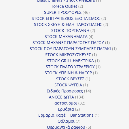
Blast Chillers / Shock Freezers
1
2
προϊόν
Horeca Outlet
2
προϊόντα
46
SUPER ΠΡΟΣΦΟΡΕΣ
46
προϊόντα
2
STOCK ΕΠΙΤΡΑΠΕΖΙΟΣ ΕΞΟΠΛΙΣΜΟΣ
2
προϊόντα
2
STOCK ΣΚΕΥΗ & ΕΙΔΗ ΠΑΡΟΥΣΙΑΣΗΣ
2
2
προϊόντα
STOCK ΠΟΡΣΕΛΑΝΗ
2
4
προϊόντα
STOCK ΜΗΧΑΝΗΜΑΤΑ
4
προϊόντα
1
STOCK ΜΗΧΑΝΕΣ ΠΑΡΑΓΩΓΗΣ ΠΑΓΟΥ
1
προϊόν
1
STOCK ΠΟΥ ΠΑΡΑΓΟΥΝ ΣΥΜΠΑΓΕΣ ΠΑΓΑΚΙ
1
1
προϊόν
STOCK ΜΙΚΡΟΣΥΣΚΕΥΕΣ
1
προϊόν
1
STOCK GRILL ΗΛΕΚΤΡΙΚΑ
1
προϊόν
1
STOCK ΠΛΑΤΩ ΥΓΡΑΕΡΙΟΥ
1
1
προϊόν
STOCK ΥΓΙΕΙΝΗ & HACCP
1
1
προϊόν
STOCK ΒΡΥΣΕΣ
1
1
προϊόν
STOCK ΨΥΓΕΙΑ
1
προϊόν
14
Ειδικές Προσφορές
14
134
προϊόντα
ΑΝΟΞΕΙΔΩΤΑ
134
προϊόντα
32
Γαστρονόμοι
32
2
προϊόντα
Ερμάρια
2
προϊόντα
1
Ερμάρια Καφέ | Bar Stations
1
7
προϊόν
Θάλαμοι
7
προϊόντα
5
Θερμαντικά ραφιού
5