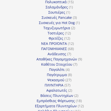
προϊόν
15
Πολυκοπτικά
15
1
προϊόντα
Σαλαμάνδρες
1
1
προϊόν
Σουπιέρες
1
προϊόν
3
Συσκευές Pancake
3
προϊόντα
1
Συσκευές για Hot Dog
1
2
προϊόν
Ταχυζυμωτήρια
2
12
προϊόντα
Τοστιέρες
12
12
προϊόντα
Φριτέζες
12
προϊόντα
12
ΝΕΑ ΠΡΟΪΟΝΤΑ
12
προϊόντα
68
ΠΑΓΟΜΗΧΑΝΕΣ
68
7
προϊόντα
Ανάδευσης
7
προϊόντα
9
Αποθήκες Παγομηχανών
9
7
προϊόντα
Καθέτου Στοιχείου
7
4
προϊόντα
Παγολέπι
4
προϊόντα
8
Παγότριμμα
8
27
προϊόντα
Ψεκασμού
27
57
προϊόντα
ΠΛΥΝΤΗΡΙΑ
57
προϊόντα
2
Αφαλατωτές
2
προϊόντα
2
Βάσεις Πλυντηρίων
2
προϊόντα
18
Εμπρόσθιας Φόρτωσης
18
προϊόντα
12
Εξαρτήματα Πλυντηρίων
12
15
προϊόντα