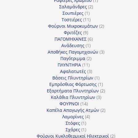
Ραφιέρες Χρωμίου
1
2
προϊόν
Σαλαμάνδρες
2
1
προϊόντα
Σουπιέρες
1
προϊόν
11
Τοστιέρες
11
προϊόντα
2
Φούρνοι Μικροκυμάτων
2
9
προϊόντα
Φριτέζες
9
προϊόντα
6
ΠΑΓΟΜΗΧΑΝΕΣ
6
1
προϊόντα
Ανάδευσης
1
προϊόν
3
Αποθήκες Παγομηχανών
3
2
προϊόντα
Παγότριμμα
2
11
προϊόντα
ΠΛΥΝΤΗΡΙΑ
11
προϊόντα
3
Αφαλατωτές
3
προϊόντα
1
Βάσεις Πλυντηρίων
1
προϊόν
1
Εμπρόσθιας Φόρτωσης
1
προϊόν
2
Εξαρτήματα Πλυντηρίων
2
3
προϊόντα
Καλάθια Πλυντηρίων
3
14
προϊόντα
ΦΟΥΡΝΟΙ
14
προϊόντα
2
Καπέλα Απαγωγής Ατμών
2
4
προϊόντα
Λαμαρίνες
4
1
προϊόντα
Στόφες
1
προϊόν
1
Σχάρες
1
προϊόν
2
Φούρνοι Κυκλοθερμικοί Ηλεκτρικοί
2