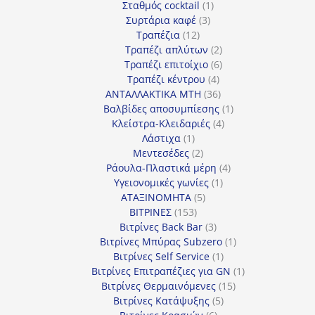
προϊόν
1
Σταθμός cocktail
1
3
προϊόν
Συρτάρια καφέ
3
12
προϊόντα
Τραπέζια
12
προϊόντα
2
Τραπέζι απλύτων
2
προϊόντα
6
Τραπέζι επιτοίχιο
6
4
προϊόντα
Τραπέζι κέντρου
4
προϊόντα
36
ΑΝΤΑΛΛΑΚΤΙΚΑ MTH
36
προϊόντα
1
Βαλβίδες αποσυμπίεσης
1
4
προϊόν
Κλείστρα-Κλειδαριές
4
1
προϊόντα
Λάστιχα
1
προϊόν
2
Μεντεσέδες
2
προϊόντα
4
Ράουλα-Πλαστικά μέρη
4
1
προϊόντα
Υγειονομικές γωνίες
1
5
προϊόν
ΑΤΑΞΙΝΟΜΗΤΑ
5
153
προϊόντα
ΒΙΤΡΙΝΕΣ
153
προϊόντα
3
Βιτρίνες Back Bar
3
προϊόντα
1
Βιτρίνες Mπύρας Subzero
1
1
προϊόν
Βιτρίνες Self Service
1
προϊόν
1
Βιτρίνες Επιτραπέζιες για GN
1
15
προϊόν
Βιτρίνες Θερμαινόμενες
15
5
προϊόντα
Βιτρίνες Κατάψυξης
5
6
προϊόντα