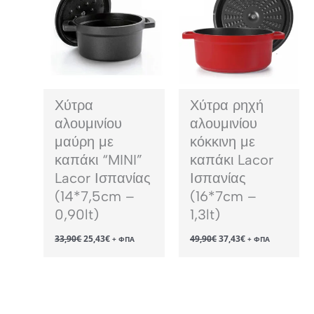
Χύτρα
Χύτρα ρηχή
αλουμινίου
αλουμινίου
μαύρη με
κόκκινη με
καπάκι “MINI”
καπάκι Lacor
Lacor Ισπανίας
Ισπανίας
(14*7,5cm –
(16*7cm –
0,90lt)
1,3lt)
Original
Η
Original
Η
33,90
€
25,43
€
49,90
€
37,43
€
+ ΦΠΑ
+ ΦΠΑ
price
τρέχουσα
price
τρέχουσα
was:
τιμή
was:
τιμή
33,90€.
είναι:
49,90€.
είναι:
25,43€.
37,43€.