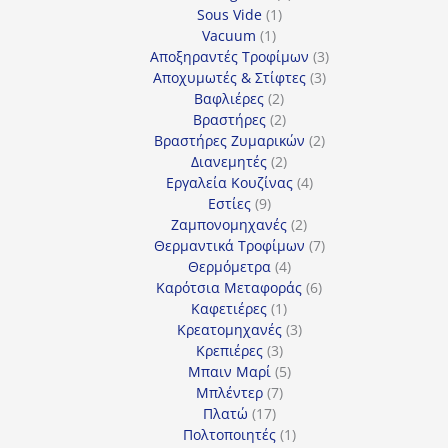
1
προϊόντα
Sous Vide
1
1
προϊόν
Vacuum
1
προϊόν
3
Αποξηραντές Τροφίμων
3
3
προϊόντα
Αποχυμωτές & Στίφτες
3
2
προϊόντα
Βαφλιέρες
2
προϊόντα
2
Βραστήρες
2
προϊόντα
2
Βραστήρες Ζυμαρικών
2
2
προϊόντα
Διανεμητές
2
προϊόντα
4
Εργαλεία Κουζίνας
4
9
προϊόντα
Εστίες
9
προϊόντα
2
Ζαμπονομηχανές
2
προϊόντα
7
Θερμαντικά Τροφίμων
7
4
προϊόντα
Θερμόμετρα
4
προϊόντα
6
Καρότσια Μεταφοράς
6
1
προϊόντα
Καφετιέρες
1
προϊόν
3
Κρεατομηχανές
3
3
προϊόντα
Κρεπιέρες
3
προϊόντα
5
Μπαιν Μαρί
5
7
προϊόντα
Μπλέντερ
7
17
προϊόντα
Πλατώ
17
προϊόντα
1
Πολτοποιητές
1