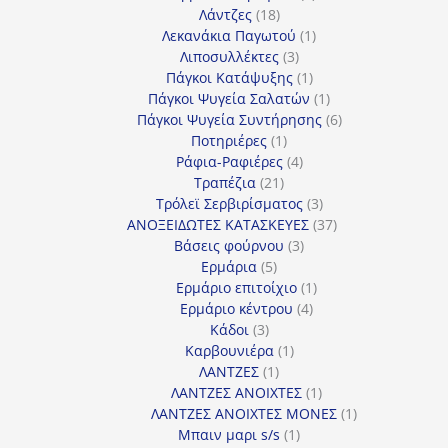
18
προϊόντα
Λάντζες
18
προϊόντα
1
Λεκανάκια Παγωτού
1
3
προϊόν
Λιποσυλλέκτες
3
προϊόντα
1
Πάγκοι Κατάψυξης
1
προϊόν
1
Πάγκοι Ψυγεία Σαλατών
1
προϊόν
6
Πάγκοι Ψυγεία Συντήρησης
6
1
προϊόντα
Ποτηριέρες
1
προϊόν
4
Ράφια-Ραφιέρες
4
21
προϊόντα
Τραπέζια
21
προϊόντα
3
Τρόλεϊ Σερβιρίσματος
3
προϊόντα
37
ΑΝΟΞΕΙΔΩΤΕΣ ΚΑΤΑΣΚΕΥΕΣ
37
3
προϊόντα
Βάσεις φούρνου
3
5
προϊόντα
Ερμάρια
5
προϊόντα
1
Ερμάριο επιτοίχιο
1
4
προϊόν
Ερμάριο κέντρου
4
3
προϊόντα
Κάδοι
3
προϊόντα
1
Καρβουνιέρα
1
1
προϊόν
ΛΑΝΤΖΕΣ
1
προϊόν
1
ΛΑΝΤΖΕΣ ΑΝΟΙΧΤΕΣ
1
προϊόν
1
ΛΑΝΤΖΕΣ ΑΝΟΙΧΤΕΣ ΜΟΝΕΣ
1
1
προϊόν
Μπαιν μαρι s/s
1