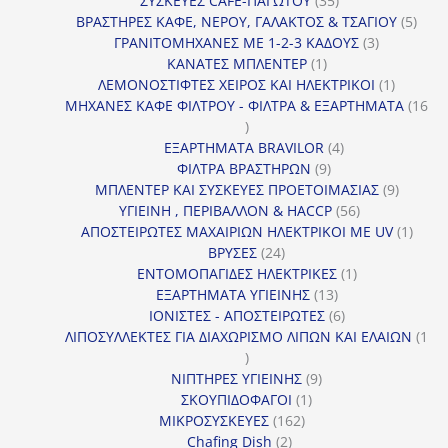
ΣΥΣΚΕΥΕΣ CAFE-ΠΑΓΩΤΟΥ
35
προϊόντα
5
ΒΡΑΣΤΗΡΕΣ ΚΑΦΕ, ΝΕΡΟΥ, ΓΑΛΑΚΤΟΣ & ΤΣΑΓΙΟΥ
5
3
προϊ
ΓΡΑΝΙΤΟΜΗΧΑΝΕΣ ΜΕ 1-2-3 ΚΑΔΟΥΣ
3
1
προϊόντα
ΚΑΝΑΤΕΣ ΜΠΛΕΝΤΕΡ
1
προϊόν
1
ΛΕΜΟΝΟΣΤΙΦΤΕΣ ΧΕΙΡΟΣ ΚΑΙ ΗΛΕΚΤΡΙΚΟΙ
1
προϊόν
ΜΗΧΑΝΕΣ ΚΑΦΕ ΦΙΛΤΡΟΥ - ΦΙΛΤΡΑ & ΕΞΑΡΤΗΜΑΤΑ
16
16
προϊόντα
4
ΕΞΑΡΤΗΜΑΤΑ BRAVILOR
4
9
προϊόντα
ΦΙΛΤΡΑ ΒΡΑΣΤΗΡΩΝ
9
προϊόντα
9
ΜΠΛΕΝΤΕΡ ΚΑΙ ΣΥΣΚΕΥΕΣ ΠΡΟΕΤΟΙΜΑΣΙΑΣ
9
56
προϊόντ
ΥΓΙΕΙΝΗ , ΠΕΡΙΒΑΛΛΟΝ & HACCP
56
προϊόντα
1
ΑΠΟΣΤΕΙΡΩΤΕΣ ΜΑΧΑΙΡΙΩΝ ΗΛΕΚΤΡΙΚΟΙ ΜΕ UV
1
24
προϊό
ΒΡΥΣΕΣ
24
προϊόντα
1
ΕΝΤΟΜΟΠΑΓΙΔΕΣ ΗΛΕΚΤΡΙΚΕΣ
1
13
προϊόν
ΕΞΑΡΤΗΜΑΤΑ ΥΓΙΕΙΝΗΣ
13
προϊόντα
6
ΙΟΝΙΣΤΕΣ - ΑΠΟΣΤΕΙΡΩΤΕΣ
6
προϊόντα
ΛΙΠΟΣΥΛΛΕΚΤΕΣ ΓΙΑ ΔΙΑΧΩΡΙΣΜΟ ΛΙΠΩΝ ΚΑΙ ΕΛΑΙΩΝ
1
1
προϊόν
9
ΝΙΠΤΗΡΕΣ ΥΓΙΕΙΝΗΣ
9
1
προϊόντα
ΣΚΟΥΠΙΔΟΦΑΓΟΙ
1
162
προϊόν
ΜΙΚΡΟΣΥΣΚΕΥΕΣ
162
2
προϊόντα
Chafing Dish
2