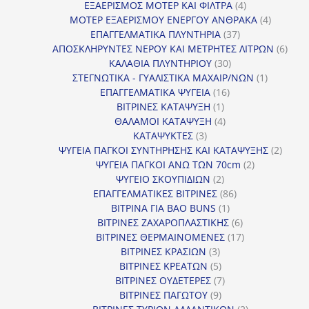
προϊόν
4
ΕΞΑΕΡΙΣΜΟΣ ΜΟΤΕΡ ΚΑΙ ΦΙΛΤΡΑ
4
προϊόντα
4
ΜΟΤΕΡ ΕΞΑΕΡΙΣΜΟΥ ΕΝΕΡΓΟΥ ΑΝΘΡΑΚΑ
4
37
προϊόντ
ΕΠΑΓΓΕΛΜΑΤΙΚΑ ΠΛΥΝΤΗΡΙΑ
37
προϊόντα
6
ΑΠΟΣΚΛΗΡΥΝΤΕΣ ΝΕΡΟΥ ΚΑΙ ΜΕΤΡΗΤΕΣ ΛΙΤΡΩΝ
6
30
προϊ
ΚΑΛΑΘΙΑ ΠΛΥΝΤΗΡΙΟΥ
30
προϊόντα
1
ΣΤΕΓΝΩΤΙΚΑ - ΓΥΑΛΙΣΤΙΚΑ ΜΑΧΑΙΡ/ΝΩΝ
1
16
προϊόν
ΕΠΑΓΓΕΛΜΑΤΙΚΑ ΨΥΓΕΙΑ
16
1
προϊόντα
ΒΙΤΡΙΝΕΣ ΚΑΤΑΨΥΞΗ
1
προϊόν
4
ΘΑΛΑΜΟΙ ΚΑΤΑΨΥΞΗ
4
3
προϊόντα
ΚΑΤΑΨΥΚΤΕΣ
3
προϊόντα
2
ΨΥΓΕΙΑ ΠΑΓΚΟΙ ΣΥΝΤΗΡΗΣΗΣ ΚΑΙ ΚΑΤΑΨΥΞΗΣ
2
2
προϊό
ΨΥΓΕΙΑ ΠΑΓΚΟΙ ΑΝΩ ΤΩΝ 70cm
2
2
προϊόντα
ΨΥΓΕΙΟ ΣΚΟΥΠΙΔΙΩΝ
2
προϊόντα
86
ΕΠΑΓΓΕΛΜΑΤΙΚΕΣ ΒΙΤΡΙΝΕΣ
86
1
προϊόντα
ΒΙΤΡΙΝΑ ΓΙΑ BAO BUNS
1
προϊόν
6
ΒΙΤΡΙΝΕΣ ΖΑΧΑΡΟΠΛΑΣΤΙΚΗΣ
6
προϊόντα
17
ΒΙΤΡΙΝΕΣ ΘΕΡΜΑΙΝΟΜΕΝΕΣ
17
3
προϊόντα
ΒΙΤΡΙΝΕΣ ΚΡΑΣΙΩΝ
3
προϊόντα
5
ΒΙΤΡΙΝΕΣ ΚΡΕΑΤΩΝ
5
προϊόντα
7
ΒΙΤΡΙΝΕΣ ΟΥΔΕΤΕΡΕΣ
7
9
προϊόντα
ΒΙΤΡΙΝΕΣ ΠΑΓΩΤΟΥ
9
προϊόντα
2