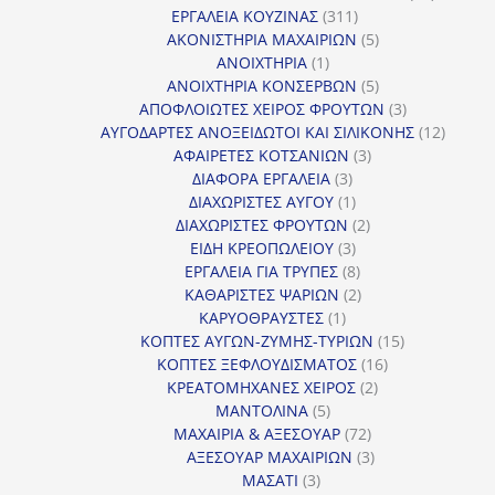
311
προϊόντ
ΕΡΓΑΛΕΙΑ ΚΟΥΖΙΝΑΣ
311
προϊόντα
5
ΑΚΟΝΙΣΤΗΡΙΑ ΜΑΧΑΙΡΙΩΝ
5
1
προϊόντα
ΑΝΟΙΧΤΗΡΙΑ
1
προϊόν
5
ΑΝΟΙΧΤΗΡΙΑ ΚΟΝΣΕΡΒΩΝ
5
προϊόντα
3
ΑΠΟΦΛΟΙΩΤΕΣ ΧΕΙΡΟΣ ΦΡΟΥΤΩΝ
3
προϊόντα
12
ΑΥΓΟΔΑΡΤΕΣ ΑΝΟΞΕΙΔΩΤΟΙ ΚΑΙ ΣΙΛΙΚΟΝΗΣ
12
3
προϊόν
ΑΦΑΙΡΕΤΕΣ ΚΟΤΣΑΝΙΩΝ
3
3
προϊόντα
ΔΙΑΦΟΡΑ ΕΡΓΑΛΕΙΑ
3
προϊόντα
1
ΔΙΑΧΩΡΙΣΤΕΣ ΑΥΓΟΥ
1
προϊόν
2
ΔΙΑΧΩΡΙΣΤΕΣ ΦΡΟΥΤΩΝ
2
3
προϊόντα
ΕΙΔΗ ΚΡΕΟΠΩΛΕΙΟΥ
3
προϊόντα
8
ΕΡΓΑΛΕΙΑ ΓΙΑ ΤΡΥΠΕΣ
8
προϊόντα
2
ΚΑΘΑΡΙΣΤΕΣ ΨΑΡΙΩΝ
2
1
προϊόντα
ΚΑΡΥΟΘΡΑΥΣΤΕΣ
1
προϊόν
15
ΚΟΠΤΕΣ ΑΥΓΩΝ-ΖΥΜΗΣ-ΤΥΡΙΩΝ
15
16
προϊόντα
ΚΟΠΤΕΣ ΞΕΦΛΟΥΔΙΣΜΑΤΟΣ
16
2
προϊόντα
ΚΡΕΑΤΟΜΗΧΑΝΕΣ ΧΕΙΡΟΣ
2
5
προϊόντα
ΜΑΝΤΟΛΙΝΑ
5
προϊόντα
72
ΜΑΧΑΙΡΙΑ & ΑΞΕΣΟΥΑΡ
72
προϊόντα
3
ΑΞΕΣΟΥΑΡ ΜΑΧΑΙΡΙΩΝ
3
3
προϊόντα
ΜΑΣΑΤΙ
3