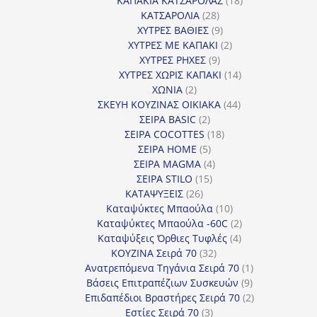
ΚΑΠΑΚΙΑ ΚΑΤΣΑΡΟΛΑΣ
18
28
προϊόντα
ΚΑΤΣΑΡΟΛΙΑ
28
προϊόντα
9
ΧΥΤΡΕΣ ΒΑΘΙΕΣ
9
προϊόντα
2
ΧΥΤΡΕΣ ΜΕ ΚΑΠΑΚΙ
2
9
προϊόντα
ΧΥΤΡΕΣ ΡΗΧΕΣ
9
προϊόντα
14
ΧΥΤΡΕΣ ΧΩΡΙΣ ΚΑΠΑΚΙ
14
2
προϊόντα
ΧΩΝΙΑ
2
προϊόντα
44
ΣΚΕΥΗ ΚΟΥΖΙΝΑΣ ΟΙΚΙΑΚΑ
44
2
προϊόντα
ΣΕΙΡΑ BASIC
2
προϊόντα
18
ΣΕΙΡΑ COCOTTES
18
5
προϊόντα
ΣΕΙΡΑ HOME
5
προϊόντα
4
ΣΕΙΡΑ MAGMA
4
15
προϊόντα
ΣΕΙΡΑ STILO
15
26
προϊόντα
ΚΑΤΑΨΥΞΕΙΣ
26
προϊόντα
10
Καταψύκτες Μπαούλα
10
προϊόντα
2
Καταψύκτες Μπαούλα -60C
2
4
προϊόντα
Καταψύξεις Όρθιες Τυφλές
4
32
προϊόντα
ΚΟΥΖΙΝΑ Σειρά 70
32
προϊόντα
1
Ανατρεπόμενα Τηγάνια Σειρά 70
1
9
προϊόν
Βάσεις Επιτραπέζιων Συσκευών
9
προϊόντα
2
Επιδαπέδιοι Βραστήρες Σειρά 70
2
3
προϊόντα
Εστίες Σειρά 70
3