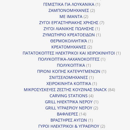
1
προϊόντα
ΓΕΜΙΣΤΙΚΑ ΓΙΑ ΛΟΥΚΑΝΙΚΑ
1
2
προϊόν
ΖΑΜΠΟΝΟΜΗΧΑΝΕΣ
2
2
προϊόντα
ΜΕ ΙΜΑΝΤΑ
2
προϊόντα
7
ΖΥΓΟΙ ΕΡΓΑΣΤΗΡΙΑΚΗΣ ΧΡΗΣΗΣ
7
1
προϊόντα
ΖΥΓΟΙ ΛΙΑΝΙΚΗΣ ΠΩΛΗΣΗΣ
1
προϊόν
1
ΖΥΜΩΤΗΡΙΟ ΚΡΕΑΤΟΕΙΔΩΝ
1
1
προϊόν
ΘΕΡΜΟΚΟΛΛΗΤΙΚΆ
1
2
προϊόν
ΚΡΕΑΤΟΜΗΧΑΝΕΣ
2
προϊόντα
1
ΠΑΤΑΤΟΚΟΠΤΕΣ ΗΛΕΚΤΡΙΚΟΙ ΚΑΙ ΧΕΙΡΟΚΙΝΗΤΟΙ
1
1
προϊ
ΠΟΛΥΚΟΠΤΙΚΑ-ΛΑΧΑΝΟΚΟΠΤΕΣ
1
1
προϊόν
ΠΟΛΥΚΟΠΤΙΚΑ
1
προϊόν
1
ΠΡΙΟΝΙ ΚΟΠΗΣ ΚΑΤΕΨΥΓΜΕΝΩΝ
1
1
προϊόν
ΣΝΙΤΣΕΛΟΜΗΧΑΝΕΣ
1
προϊόν
1
ΧΕΙΡΟΚΙΝΗΤΑ ΚΟΠΤΙΚΑ
1
προϊόν
84
ΜΙΚΡΟΣΥΣΚΕΥΕΣ ΖΕΣΤΗΣ ΚΟΥΖΙΝΑΣ SNACK
84
4
προϊόντ
CARVING STATIONS
4
προϊόντα
1
GRILL ΗΛΕΚΤΡΙΚΑ ΝΕΡΟΥ
1
2
προϊόν
GRILL ΥΓΡΑΕΡΙΟΥ ΝΕΡΟΥ
2
14
προϊόντα
ΒΑΦΛΙΕΡΕΣ
14
προϊόντα
1
ΒΡΑΣΤΗΡΕΣ ΑΥΓΩΝ
1
προϊόν
2
ΓΥΡΟΙ ΗΛΕΚΤΡΙΚΟΙ & ΥΓΡΑΕΡΙΟΥ
2