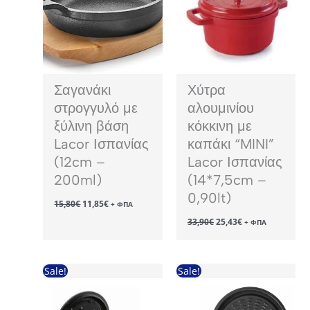
Σαγανάκι
Χύτρα
στρογγυλό με
αλουμινίου
ξύλινη βάση
κόκκινη με
Lacor Ισπανίας
καπάκι “MINI”
(12cm –
Lacor Ισπανίας
200ml)
(14*7,5cm –
0,90lt)
Original
Η
15,80
€
11,85
€
+ ΦΠΑ
price
τρέχουσα
Original
Η
33,90
€
25,43
€
was:
τιμή
+ ΦΠΑ
price
τρέχουσα
15,80€.
είναι:
was:
τιμή
11,85€.
33,90€.
είναι:
25,43€.
Sale!
Sale!