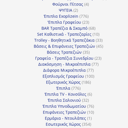
4
προϊόντα
Φούρνοι Πίτσας
4
2
προϊόντα
ΨΥΓΕΙΑ
2
προϊόντα
776
Έπιπλα Exoplizein
776
προϊόντα
23
'Επιπλα Γραφείου
23
προϊόντα
68
BAR Τραπέζια & Σκαμπό
68
προϊόντα
10
Set Καθιστικά - Τραπεζαρίες
10
προϊόντα
33
Trolley - Βοηθητικά Τραπεζάκια
33
προϊόντα
45
Βάσεις & Επιφάνειες Τραπεζιών
45
35
προϊόντα
Βάσεις Τραπεζιών
35
προϊόντα
23
Γραφεία - Τραπέζια Συνεδρίου
23
77
προϊόντα
Διακόσμηση - Μικροέπιπλα
77
77
προϊόντα
Διάφορα Μικροέπιπλα
77
προϊόντα
100
Εξοπλισμός Γραφείου
100
186
προϊόντα
Εξωτερικός Χώρος
186
776
προϊόντα
Έπιπλα
776
προϊόντα
6
Έπιπλα TV - Κονσόλες
6
32
προϊόντα
Έπιπλα Σαλονιού
32
προϊόντα
76
Έπιπλα Υπνοδωματίου
76
10
προϊόντα
Επιφάνειες Τραπεζιών
10
1
προϊόντα
Ερμάρια - Ντουλάπες
1
354
προϊόν
Εσωτερικός Χώρος
354