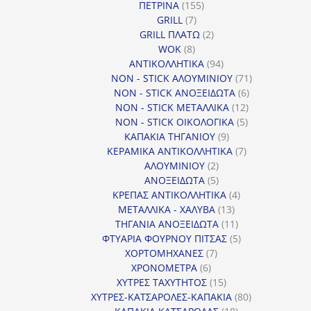
155
ΠΕΤΡΙΝΑ
155
7
προϊόντα
GRILL
7
προϊόντα
2
GRILL ΠΛΑΤΩ
2
8
προϊόντα
WOK
8
προϊόντα
94
ΑΝΤΙΚΟΛΛΗΤΙΚΑ
94
προϊόντα
71
NON - STICK ΑΛΟΥΜΙΝΙΟΥ
71
6
προϊόντα
NON - STICK ΑΝΟΞΕΙΔΩΤΑ
6
12
προϊόντα
NON - STICK ΜΕΤΑΛΛΙΚΑ
12
5
προϊόντα
NON - STICK ΟΙΚΟΛΟΓΙΚΑ
5
9
προϊόντα
ΚΑΠΑΚΙΑ ΤΗΓΑΝΙΟΥ
9
προϊόντα
7
ΚΕΡΑΜΙΚΑ ΑΝΤΙΚΟΛΛΗΤΙΚΑ
7
2
προϊόντα
ΑΛΟΥΜΙΝΙΟΥ
2
προϊόντα
5
ΑΝΟΞΕΙΔΩΤΑ
5
προϊόντα
4
ΚΡΕΠΑΣ ΑΝΤΙΚΟΛΛΗΤΙΚΑ
4
13
προϊόντα
ΜΕΤΑΛΛΙΚΑ - ΧΑΛΥΒΑ
13
προϊόντα
11
ΤΗΓΑΝΙΑ ΑΝΟΞΕΙΔΩΤΑ
11
προϊόντα
5
ΦΤΥΑΡΙΑ ΦΟΥΡΝΟΥ ΠΙΤΣΑΣ
5
7
προϊόντα
ΧΟΡΤΟΜΗΧΑΝΕΣ
7
6
προϊόντα
ΧΡΟΝΟΜΕΤΡΑ
6
προϊόντα
15
ΧΥΤΡΕΣ ΤΑΧΥΤΗΤΟΣ
15
προϊόντα
80
ΧΥΤΡΕΣ-ΚΑΤΣΑΡΟΛΕΣ-ΚΑΠΑΚΙΑ
80
18
προϊόντα