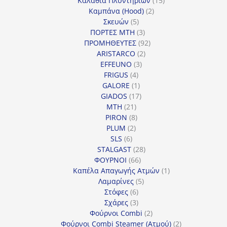
Καλάθια Πλυντηρίων
15
2
προϊόντα
Καμπάνα (Hood)
2
5
προϊόντα
Σκευών
5
προϊόντα
3
ΠΟΡΤΕΣ MTH
3
προϊόντα
92
ΠΡΟΜΗΘΕΥΤΕΣ
92
2
προϊόντα
ARISTARCO
2
3
προϊόντα
EFFEUNO
3
4
προϊόντα
FRIGUS
4
προϊόντα
1
GALORE
1
προϊόν
17
GIADOS
17
21
προϊόντα
MTH
21
προϊόντα
8
PIRON
8
2
προϊόντα
PLUM
2
6
προϊόντα
SLS
6
προϊόντα
28
STALGAST
28
66
προϊόντα
ΦΟΥΡΝΟΙ
66
προϊόντα
1
Καπέλα Απαγωγής Ατμών
1
5
προϊόν
Λαμαρίνες
5
6
προϊόντα
Στόφες
6
προϊόντα
3
Σχάρες
3
προϊόντα
2
Φούρνοι Combi
2
προϊόντα
2
Φούρνοι Combi Steamer (Ατμού)
2