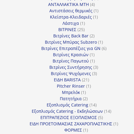
4
προϊόντα
ΑΝΤΑΛΛΑΚΤΙΚΑ MTH
4
προϊόντα
1
Αντιστάσεις θερμικές
1
1
προϊόν
Κλείστρα-Κλειδαριές
1
1
προϊόν
Λάστιχα
1
25
προϊόν
ΒΙΤΡΙΝΕΣ
25
προϊόντα
2
Βιτρίνες Back Bar
2
προϊόντα
1
Βιτρίνες Mπύρας Subzero
1
προϊόν
6
Βιτρίνες Επιτραπέζιες για GN
6
1
προϊόντα
Βιτρίνες Κρασιών
1
προϊόν
1
Βιτρίνες Παγωτού
1
προϊόν
3
Βιτρίνες Συντήρησης
3
3
προϊόντα
Βιτρίνες Ψυχόμενες
3
21
προϊόντα
ΕΙΔΗ BARISTA
21
προϊόντα
1
Pitcher Rinser
1
1
προϊόν
Μπρελόκ
1
προϊόν
2
Πατητήρια
2
προϊόντα
14
Εξοπλισμός Catering
14
προϊόντα
14
Εξοπλισμός Catering - Εκδηλώσεων
14
5
προϊόντα
ΕΠΙΤΡΑΠΕΖΙΟΣ ΕΞΟΠΛΙΣΜΟΣ
5
προϊόντα
1
ΕΙΔΗ ΠΡΟΕΤΟΙΜΑΣΙΑΣ ΖΑΧΑΡΟΠΛΑΣΤΙΚΗΣ
1
1
προϊόν
ΦΟΡΜΕΣ
1