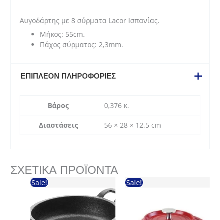
(55cm)
ποσότητα
Αυγοδάρτης με 8 σύρματα Lacor Ισπανίας.
Μήκος: 55cm.
Πάχος σύρματος: 2,3mm.
ΕΠΙΠΛΈΟΝ ΠΛΗΡΟΦΟΡΊΕΣ
Βάρος
0,376 κ.
Διαστάσεις
56 × 28 × 12,5 cm
ΣΧΕΤΙΚΆ ΠΡΟΪΌΝΤΑ
Sale!
Sale!