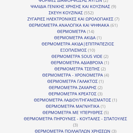
ΦΟΡΜΕΣ ΔΙΑΜΟΡΦΩΣΗΣ ΑΥΓΩΝ
2
προϊόντα
9
ΨΑΛΙΔΙΑ ΓΕΝΙΚΗΣ ΧΡΗΣΗΣ ΚΑΙ ΚΟΥΖΙΝΑΣ
9
552
προϊόντα
ΣΚΕΥΗ ΚΟΥΖΙΝΑΣ
552
προϊόντα
7
ΖΥΓΑΡΙΕΣ ΗΛΕΚΤΡΟΝΙΚΕΣ ΚΑΙ ΩΡΟΛΟΓΙΑΚΕΣ
7
61
προϊόν
ΘΕΡΜΟΜΕΤΡΑ ΑΝΑΛΟΓΙΚΑ ΚΑΙ ΨΗΦΙΑΚΑ
61
14
προϊόντ
ΘΕΡΜΟΜΕΤΡΑ
14
προϊόντα
1
ΘΕΡΜΟΜΕΤΡΑ ΑΚΙΔΑ
1
προϊόν
ΘΕΡΜΟΜΕΤΡΑ ΑΚΙΔΑ|ΕΠΙΤΡΑΠΕΖΙΟΣ
10
ΕΞΟΠΛΙΣΜΟΣ
10
προϊόντα
2
ΘΕΡΜΟΜΕΤΡΑ SOUS VIDE
2
προϊόντα
1
ΘΕΡΜΟΜΕΤΡΑ ΑΔΙΑΒΡΟΧΑ
1
2
προϊόν
ΘΕΡΜΟΜΕΤΡΑ ΤΣΕΠΗΣ
2
προϊόντα
4
ΘΕΡΜΟΜΕΤΡΑ - ΧΡΟΝΟΜΕΤΡΑ
4
1
προϊόντα
ΘΕΡΜΟΜΕΤΡΑ ΓΑΛΑΚΤΟΣ
1
2
προϊόν
ΘΕΡΜΟΜΕΤΡΑ ΖΑΧΑΡΗΣ
2
προϊόντα
3
ΘΕΡΜΟΜΕΤΡΑ ΚΡΕΑΤΟΣ
3
προϊόντα
1
ΘΕΡΜΟΜΕΤΡΑ ΛΑΔΙΟΥ/ΤΗΓΑΝΙΣΜΑΤΟΣ
1
1
προϊόν
ΘΕΡΜΟΜΕΤΡΑ ΜΑΓΝΗΤΙΚΑ
1
προϊόν
5
ΘΕΡΜΟΜΕΤΡΑ ΜΕ ΥΠΕΡΥΘΡΕΣ
5
προϊόντα
ΘΕΡΜΟΜΕΤΡΑ ΠΗΡΟΥΝΕΣ - ΚΟΥΤΑΛΕΣ - ΣΠΑΤΟΥΛΕΣ
3
3
προϊόντα
3
ΘΕΡΜΟΜΕΤΡΑ ΠΟΛΛΑΠΛΩΝ ΧΡΗΣΕΩΝ
3