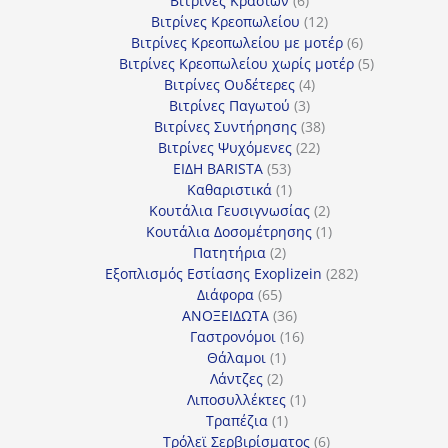
Βιτρίνες Κρασιών
6
προϊόντα
12
Βιτρίνες Κρεοπωλείου
12
προϊόντα
6
Βιτρίνες Κρεοπωλείου με μοτέρ
6
προϊόντα
5
Βιτρίνες Κρεοπωλείου χωρίς μοτέρ
5
4
προϊόντα
Βιτρίνες Ουδέτερες
4
3
προϊόντα
Βιτρίνες Παγωτού
3
προϊόντα
38
Βιτρίνες Συντήρησης
38
22
προϊόντα
Βιτρίνες Ψυχόμενες
22
53
προϊόντα
ΕΙΔΗ BARISTA
53
προϊόντα
1
Καθαριστικά
1
προϊόν
2
Κουτάλια Γευσιγνωσίας
2
προϊόντα
1
Κουτάλια Δοσομέτρησης
1
2
προϊόν
Πατητήρια
2
προϊόντα
282
Εξοπλισμός Εστίασης Exoplizein
282
65
προϊόντα
Διάφορα
65
προϊόντα
36
ΑΝΟΞΕΙΔΩΤΑ
36
προϊόντα
16
Γαστρονόμοι
16
1
προϊόντα
Θάλαμοι
1
2
προϊόν
Λάντζες
2
προϊόντα
1
Λιποσυλλέκτες
1
1
προϊόν
Τραπέζια
1
προϊόν
6
Τρόλεϊ Σερβιρίσματος
6