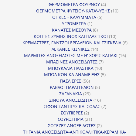
4
προϊόντ
ΘΕΡΜΟΜΕΤΡΑ ΦΟΥΡΝΟΥ
4
προϊόντα
10
ΘΕΡΜΟΜΕΤΡΑ ΨΥΓΕΙΟΥ-ΚΑΤΑΨΥΞΗΣ
10
5
προϊόντα
ΘΗΚΕΣ - ΚΑΛΥΜΜΑΤΑ
5
1
προϊόντα
ΥΓΡΟΜΕΤΡΑ
1
προϊόν
8
ΚΑΝΑΤΕΣ ΜΕΖΟΥΡΑ
8
προϊόντα
10
ΚΟΠΤΕΣ ΖΥΜΗΣ INOX ΚΑΙ ΠΛΑΣΤΙΚΟΙ
10
προϊόντα
6
ΚΡΕΜΑΣΤΡΕΣ, ΓΑΝΤΖΟΙ ΕΡΓΑΛΕΙΩΝ ΚΑΙ ΤΣΙΓΚΕΛΙΑ
6
14
προϊ
ΛΕΚΑΝΕΣ ΚΩΝΙΚΕΣ
14
προϊόντα
16
ΜΑΡΜΙΤΕΣ ΑΝΟΞΕΙΔΩΤΕΣ ΜΕ Η' ΧΩΡΙΣ ΚΑΠΑΚΙ
16
7
προϊ
ΜΠΑΣΙΝΕΣ ΑΝΟΞΕΙΔΩΤΕΣ
7
10
προϊόντα
ΜΠΟΥΚΑΛΙΑ ΠΛΑΣΤΙΚΑ
10
προϊόντα
5
ΜΠΩΛ ΚΩΝΙΚΑ ΑΝΑΜΕΙΞΗΣ
5
56
προϊόντα
ΠΑΕΛΙΕΡΕΣ
56
προϊόντα
5
ΡΑΒΔΟΙ ΠΑΡΑΓΓΕΛΙΩΝ
5
29
προϊόντα
ΣΑΓΑΝΑΚΙΑ
29
προϊόντα
16
ΣΙΝΟΥΑ ΑΝΟΞΕΙΔΩΤΑ
16
προϊόντα
7
ΣΙΦΟΝ ΣΑΝΤΙΓΥΣ ΚΑΙ ΣΟΔΑΣ
7
2
προϊόντα
ΣΟΥΠΙΕΡΕΣ
2
προϊόντα
21
ΣΟΥΡΩΤΗΡΙΑ
21
προϊόντα
2
ΣΩΤΕΖΕΣ ΑΝΟΞΕΙΔΩΤΕΣ
2
προϊόντα
ΤΗΓΑΝΙΑ ΑΝΟΞΕΙΔΩΤΑ-ΑΝΤΙΚΟΛΛΗΤΙΚΑ-ΚΕΡΑΜΙΚΑ-