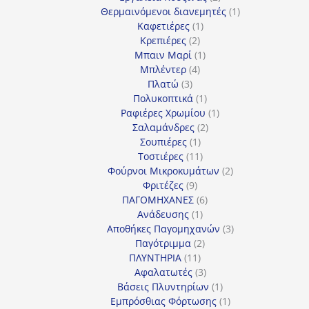
προϊόντα
1
Θερμαινόμενοι διανεμητές
1
1
προϊόν
Καφετιέρες
1
2
προϊόν
Κρεπιέρες
2
προϊόντα
1
Μπαιν Μαρί
1
4
προϊόν
Μπλέντερ
4
3
προϊόντα
Πλατώ
3
προϊόντα
1
Πολυκοπτικά
1
προϊόν
1
Ραφιέρες Χρωμίου
1
2
προϊόν
Σαλαμάνδρες
2
1
προϊόντα
Σουπιέρες
1
προϊόν
11
Τοστιέρες
11
προϊόντα
2
Φούρνοι Μικροκυμάτων
2
9
προϊόντα
Φριτέζες
9
προϊόντα
6
ΠΑΓΟΜΗΧΑΝΕΣ
6
1
προϊόντα
Ανάδευσης
1
προϊόν
3
Αποθήκες Παγομηχανών
3
2
προϊόντα
Παγότριμμα
2
11
προϊόντα
ΠΛΥΝΤΗΡΙΑ
11
προϊόντα
3
Αφαλατωτές
3
προϊόντα
1
Βάσεις Πλυντηρίων
1
προϊόν
1
Εμπρόσθιας Φόρτωσης
1