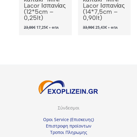
Lacor Ισπανίας
Lacor Ισπανίας
(12*5cm –
(14*7,5cm –
0,25lt)
0,90lt)
Original
Η
Original
Η
23,00
€
17,25
€
33,90
€
25,43
€
+ ΦΠΑ
+ ΦΠΑ
price
τρέχουσα
price
τρέχουσα
was:
τιμή
was:
τιμή
23,00€.
είναι:
33,90€.
είναι:
17,25€.
25,43€.
Σύνδεσμοι
Οροι Service (Επισκευης)
Επιστροφη προϊοντων
Τροποι Πληρωμης