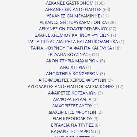
130
προ
ΛΕΚΑΝΕΣ GASTRONOM
130
προϊόντα
63
ΛΕΚΑΝΕΣ GN ΑΝΟΞΕΙΔΩΤΕΣ
63
11
προϊόντα
ΛΕΚΑΝΕΣ GN ΜΕΛΑΜΙΝΗΣ
11
προϊόντα
28
ΛΕΚΑΝΕΣ GN ΠΟΛΥΚΑΡΜΠΟΝΙΚΑ
28
προϊόντα
27
ΛΕΚΑΝΕΣ GN ΠΟΛΥΠΡΟΠΥΛΕΝΙΟΥ
27
7
προϊόντα
ΣΧΑΡΕΣ ΧΡΩΜΙΟΥ ΚΑΙ INOX ΨΥΓΕΙΩΝ
7
προϊόντα
1
ΤΑΨΙΑ ΠΙΤΣΑΣ ΔΙΑΤΡΗΤΑ ΚΑΙ ΑΝΤΙΚΟΛΛΗΤΙΚΑ
1
18
προϊόν
ΤΑΨΙΑ ΦΟΥΡΝΟΥ ΓΙΑ ΦΑΓΗΤΑ ΚΑΙ ΓΛΥΚΑ
18
311
προϊόντ
ΕΡΓΑΛΕΙΑ ΚΟΥΖΙΝΑΣ
311
προϊόντα
5
ΑΚΟΝΙΣΤΗΡΙΑ ΜΑΧΑΙΡΙΩΝ
5
1
προϊόντα
ΑΝΟΙΧΤΗΡΙΑ
1
προϊόν
5
ΑΝΟΙΧΤΗΡΙΑ ΚΟΝΣΕΡΒΩΝ
5
προϊόντα
3
ΑΠΟΦΛΟΙΩΤΕΣ ΧΕΙΡΟΣ ΦΡΟΥΤΩΝ
3
προϊόντα
12
ΑΥΓΟΔΑΡΤΕΣ ΑΝΟΞΕΙΔΩΤΟΙ ΚΑΙ ΣΙΛΙΚΟΝΗΣ
12
3
προϊόν
ΑΦΑΙΡΕΤΕΣ ΚΟΤΣΑΝΙΩΝ
3
3
προϊόντα
ΔΙΑΦΟΡΑ ΕΡΓΑΛΕΙΑ
3
προϊόντα
1
ΔΙΑΧΩΡΙΣΤΕΣ ΑΥΓΟΥ
1
προϊόν
2
ΔΙΑΧΩΡΙΣΤΕΣ ΦΡΟΥΤΩΝ
2
3
προϊόντα
ΕΙΔΗ ΚΡΕΟΠΩΛΕΙΟΥ
3
προϊόντα
8
ΕΡΓΑΛΕΙΑ ΓΙΑ ΤΡΥΠΕΣ
8
προϊόντα
2
ΚΑΘΑΡΙΣΤΕΣ ΨΑΡΙΩΝ
2