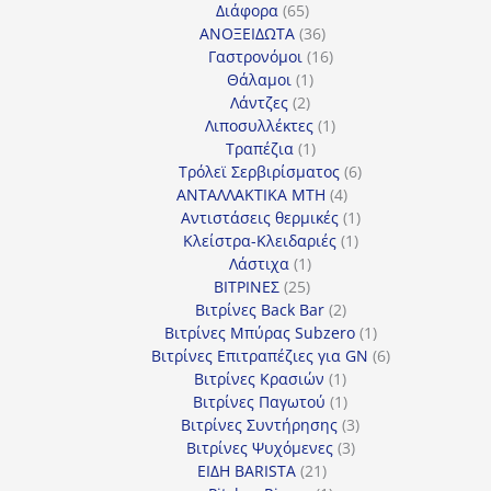
65
προϊόντα
Διάφορα
65
προϊόντα
36
ΑΝΟΞΕΙΔΩΤΑ
36
προϊόντα
16
Γαστρονόμοι
16
1
προϊόντα
Θάλαμοι
1
2
προϊόν
Λάντζες
2
προϊόντα
1
Λιποσυλλέκτες
1
1
προϊόν
Τραπέζια
1
προϊόν
6
Τρόλεϊ Σερβιρίσματος
6
4
προϊόντα
ΑΝΤΑΛΛΑΚΤΙΚΑ MTH
4
προϊόντα
1
Αντιστάσεις θερμικές
1
1
προϊόν
Κλείστρα-Κλειδαριές
1
1
προϊόν
Λάστιχα
1
25
προϊόν
ΒΙΤΡΙΝΕΣ
25
προϊόντα
2
Βιτρίνες Back Bar
2
προϊόντα
1
Βιτρίνες Mπύρας Subzero
1
προϊόν
6
Βιτρίνες Επιτραπέζιες για GN
6
1
προϊόντα
Βιτρίνες Κρασιών
1
προϊόν
1
Βιτρίνες Παγωτού
1
προϊόν
3
Βιτρίνες Συντήρησης
3
3
προϊόντα
Βιτρίνες Ψυχόμενες
3
21
προϊόντα
ΕΙΔΗ BARISTA
21