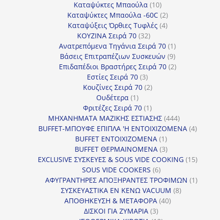
προϊόντα
10
Καταψύκτες Μπαούλα
10
προϊόντα
2
Καταψύκτες Μπαούλα -60C
2
4
προϊόντα
Καταψύξεις Όρθιες Τυφλές
4
32
προϊόντα
ΚΟΥΖΙΝΑ Σειρά 70
32
προϊόντα
1
Ανατρεπόμενα Τηγάνια Σειρά 70
1
9
προϊόν
Βάσεις Επιτραπέζιων Συσκευών
9
προϊόντα
2
Επιδαπέδιοι Βραστήρες Σειρά 70
2
3
προϊόντα
Εστίες Σειρά 70
3
προϊόντα
2
Κουζίνες Σειρά 70
2
1
προϊόντα
Ουδέτερα
1
προϊόν
1
Φριτέζες Σειρά 70
1
προϊόν
444
ΜΗΧΑΝΗΜΑΤΑ ΜΑΖΙΚΗΣ ΕΣΤΙΑΣΗΣ
444
προϊόντα
4
BUFFET-ΜΠΟΥΦΕ ΕΠΙΠΛΑ 'Η ΕΝΤΟΙΧΙΖΟΜΕΝΑ
4
1
προϊόν
BUFFET ΕΝΤΟΙΧΙΖΟΜΕΝΑ
1
προϊόν
3
BUFFET ΘΕΡΜΑΙΝΟΜΕΝΑ
3
προϊόντα
15
EXCLUSIVE ΣΥΣΚΕΥΕΣ & SOUS VIDE COOKING
15
6
προϊόν
SOUS VIDE COOKERS
6
προϊόντα
1
ΑΦΥΓΡΑΝΤΗΡΕΣ ΑΠΟΞΗΡΑΝΤΕΣ ΤΡΟΦΙΜΩΝ
1
8
προϊόν
ΣΥΣΚΕΥΑΣΤΙΚΑ ΕΝ ΚΕΝΩ VACUUM
8
40
προϊόντα
ΑΠΟΘΗΚΕΥΣΗ & ΜΕΤΑΦΟΡΑ
40
3
προϊόντα
ΔΙΣΚΟΙ ΓΙΑ ΖΥΜΑΡΙΑ
3