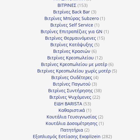
153
προϊόντα
ΒΙΤΡΙΝΕΣ
153
προϊόντα
3
Βιτρίνες Back Bar
3
προϊόντα
1
Βιτρίνες Mπύρας Subzero
1
1
προϊόν
Βιτρίνες Self Service
1
προϊόν
1
Βιτρίνες Επιτραπέζιες για GN
1
15
προϊόν
Βιτρίνες Θερμαινόμενες
15
5
προϊόντα
Βιτρίνες Κατάψυξης
5
6
προϊόντα
Βιτρίνες Κρασιών
6
προϊόντα
12
Βιτρίνες Κρεοπωλείου
12
προϊόντα
6
Βιτρίνες Κρεοπωλείου με μοτέρ
6
προϊόντα
5
Βιτρίνες Κρεοπωλείου χωρίς μοτέρ
5
4
προϊόντα
Βιτρίνες Ουδέτερες
4
3
προϊόντα
Βιτρίνες Παγωτού
3
προϊόντα
38
Βιτρίνες Συντήρησης
38
22
προϊόντα
Βιτρίνες Ψυχόμενες
22
53
προϊόντα
ΕΙΔΗ BARISTA
53
προϊόντα
1
Καθαριστικά
1
προϊόν
2
Κουτάλια Γευσιγνωσίας
2
προϊόντα
1
Κουτάλια Δοσομέτρησης
1
2
προϊόν
Πατητήρια
2
προϊόντα
282
Εξοπλισμός Εστίασης Exoplizein
282