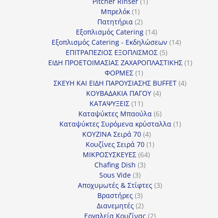
προϊόντα
1
Pitcher Rinser
1
1
προϊόν
Μπρελόκ
1
προϊόν
2
Πατητήρια
2
προϊόντα
14
Εξοπλισμός Catering
14
προϊόντα
14
Εξοπλισμός Catering - Εκδηλώσεων
14
5
προϊόντα
ΕΠΙΤΡΑΠΕΖΙΟΣ ΕΞΟΠΛΙΣΜΟΣ
5
προϊόντα
1
ΕΙΔΗ ΠΡΟΕΤΟΙΜΑΣΙΑΣ ΖΑΧΑΡΟΠΛΑΣΤΙΚΗΣ
1
1
προϊόν
ΦΟΡΜΕΣ
1
προϊόν
4
ΣΚΕΥΗ ΚΑΙ ΕΙΔΗ ΠΑΡΟΥΣΙΑΣΗΣ BUFFET
4
4
προϊόντα
ΚΟΥΒΑΔΑΚΙΑ ΠΑΓΟΥ
4
11
προϊόντα
ΚΑΤΑΨΥΞΕΙΣ
11
προϊόντα
6
Καταψύκτες Μπαούλα
6
προϊόντα
1
Καταψύκτες Συρόμενα κρύσταλλα
1
4
προϊόν
ΚΟΥΖΙΝΑ Σειρά 70
4
προϊόντα
1
Κουζίνες Σειρά 70
1
64
προϊόν
ΜΙΚΡΟΣΥΣΚΕΥΕΣ
64
3
προϊόντα
Chafing Dish
3
3
προϊόντα
Sous Vide
3
προϊόντα
3
Αποχυμωτές & Στίφτες
3
3
προϊόντα
Βραστήρες
3
προϊόντα
2
Διανεμητές
2
προϊόντα
2
Εργαλεία Κουζίνας
2