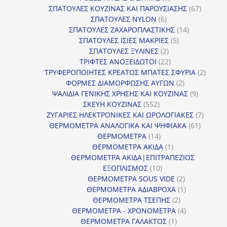
προϊόντα
67
ΣΠΑΤΟΥΛΕΣ ΚΟΥΖΙΝΑΣ ΚΑΙ ΠΑΡΟΥΣΙΑΣΗΣ
67
6
προϊόντ
ΣΠΑΤΟΥΛΕΣ NYLON
6
προϊόντα
14
ΣΠΑΤΟΥΛΕΣ ΖΑΧΑΡΟΠΛΑΣΤΙΚΗΣ
14
5
προϊόντα
ΣΠΑΤΟΥΛΕΣ ΙΣΙΕΣ ΜΑΚΡΙΕΣ
5
2
προϊόντα
ΣΠΑΤΟΥΛΕΣ ΞΥΛΙΝΕΣ
2
προϊόντα
22
ΤΡΙΦΤΕΣ ΑΝΟΞΕΙΔΩΤΟΙ
22
προϊόντα
2
ΤΡΥΦΕΡΟΠΟΙΗΤΕΣ ΚΡΕΑΤΟΣ ΜΠΑΤΕΣ ΣΦΥΡΙΑ
2
2
προϊόν
ΦΟΡΜΕΣ ΔΙΑΜΟΡΦΩΣΗΣ ΑΥΓΩΝ
2
προϊόντα
9
ΨΑΛΙΔΙΑ ΓΕΝΙΚΗΣ ΧΡΗΣΗΣ ΚΑΙ ΚΟΥΖΙΝΑΣ
9
552
προϊόντα
ΣΚΕΥΗ ΚΟΥΖΙΝΑΣ
552
προϊόντα
7
ΖΥΓΑΡΙΕΣ ΗΛΕΚΤΡΟΝΙΚΕΣ ΚΑΙ ΩΡΟΛΟΓΙΑΚΕΣ
7
61
προϊόν
ΘΕΡΜΟΜΕΤΡΑ ΑΝΑΛΟΓΙΚΑ ΚΑΙ ΨΗΦΙΑΚΑ
61
14
προϊόντ
ΘΕΡΜΟΜΕΤΡΑ
14
προϊόντα
1
ΘΕΡΜΟΜΕΤΡΑ ΑΚΙΔΑ
1
προϊόν
ΘΕΡΜΟΜΕΤΡΑ ΑΚΙΔΑ|ΕΠΙΤΡΑΠΕΖΙΟΣ
10
ΕΞΟΠΛΙΣΜΟΣ
10
προϊόντα
2
ΘΕΡΜΟΜΕΤΡΑ SOUS VIDE
2
προϊόντα
1
ΘΕΡΜΟΜΕΤΡΑ ΑΔΙΑΒΡΟΧΑ
1
2
προϊόν
ΘΕΡΜΟΜΕΤΡΑ ΤΣΕΠΗΣ
2
προϊόντα
4
ΘΕΡΜΟΜΕΤΡΑ - ΧΡΟΝΟΜΕΤΡΑ
4
1
προϊόντα
ΘΕΡΜΟΜΕΤΡΑ ΓΑΛΑΚΤΟΣ
1