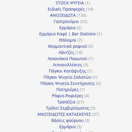
1
προϊόν
STOCK ΨΥΓΕΙΑ
1
προϊόν
14
Ειδικές Προσφορές
14
134
προϊόντα
ΑΝΟΞΕΙΔΩΤΑ
134
προϊόντα
32
Γαστρονόμοι
32
2
προϊόντα
Ερμάρια
2
προϊόντα
1
Ερμάρια Καφέ | Bar Stations
1
7
προϊόν
Θάλαμοι
7
προϊόντα
5
Θερμαντικά ραφιού
5
18
προϊόντα
Λάντζες
18
προϊόντα
1
Λεκανάκια Παγωτού
1
3
προϊόν
Λιποσυλλέκτες
3
προϊόντα
1
Πάγκοι Κατάψυξης
1
προϊόν
1
Πάγκοι Ψυγεία Σαλατών
1
προϊόν
6
Πάγκοι Ψυγεία Συντήρησης
6
1
προϊόντα
Ποτηριέρες
1
προϊόν
4
Ράφια-Ραφιέρες
4
21
προϊόντα
Τραπέζια
21
προϊόντα
3
Τρόλεϊ Σερβιρίσματος
3
προϊόντα
37
ΑΝΟΞΕΙΔΩΤΕΣ ΚΑΤΑΣΚΕΥΕΣ
37
3
προϊόντα
Βάσεις φούρνου
3
5
προϊόντα
Ερμάρια
5