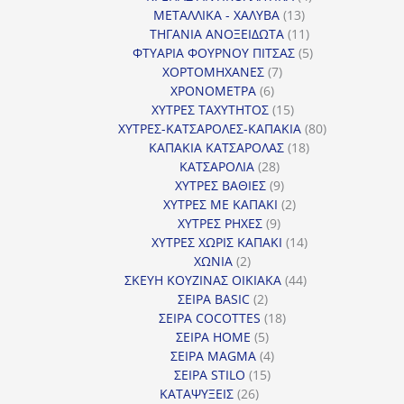
13
προϊόντα
ΜΕΤΑΛΛΙΚΑ - ΧΑΛΥΒΑ
13
προϊόντα
11
ΤΗΓΑΝΙΑ ΑΝΟΞΕΙΔΩΤΑ
11
προϊόντα
5
ΦΤΥΑΡΙΑ ΦΟΥΡΝΟΥ ΠΙΤΣΑΣ
5
7
προϊόντα
ΧΟΡΤΟΜΗΧΑΝΕΣ
7
6
προϊόντα
ΧΡΟΝΟΜΕΤΡΑ
6
προϊόντα
15
ΧΥΤΡΕΣ ΤΑΧΥΤΗΤΟΣ
15
προϊόντα
80
ΧΥΤΡΕΣ-ΚΑΤΣΑΡΟΛΕΣ-ΚΑΠΑΚΙΑ
80
18
προϊόντα
ΚΑΠΑΚΙΑ ΚΑΤΣΑΡΟΛΑΣ
18
28
προϊόντα
ΚΑΤΣΑΡΟΛΙΑ
28
προϊόντα
9
ΧΥΤΡΕΣ ΒΑΘΙΕΣ
9
προϊόντα
2
ΧΥΤΡΕΣ ΜΕ ΚΑΠΑΚΙ
2
9
προϊόντα
ΧΥΤΡΕΣ ΡΗΧΕΣ
9
προϊόντα
14
ΧΥΤΡΕΣ ΧΩΡΙΣ ΚΑΠΑΚΙ
14
2
προϊόντα
ΧΩΝΙΑ
2
προϊόντα
44
ΣΚΕΥΗ ΚΟΥΖΙΝΑΣ ΟΙΚΙΑΚΑ
44
2
προϊόντα
ΣΕΙΡΑ BASIC
2
προϊόντα
18
ΣΕΙΡΑ COCOTTES
18
5
προϊόντα
ΣΕΙΡΑ HOME
5
προϊόντα
4
ΣΕΙΡΑ MAGMA
4
15
προϊόντα
ΣΕΙΡΑ STILO
15
26
προϊόντα
ΚΑΤΑΨΥΞΕΙΣ
26