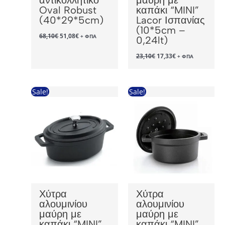
Oval Robust
καπάκι “MINI”
(40*29*5cm)
Lacor Ισπανίας
(10*5cm –
Original
Η
68,10
€
51,08
€
+ ΦΠΑ
0,24lt)
price
τρέχουσα
was:
τιμή
Original
Η
23,10
€
17,33
€
+ ΦΠΑ
68,10€.
είναι:
price
τρέχουσα
51,08€.
was:
τιμή
23,10€.
είναι:
17,33€.
Sale!
Sale!
Χύτρα
Χύτρα
αλουμινίου
αλουμινίου
μαύρη με
μαύρη με
καπάκι “MINI”
καπάκι “MINI”