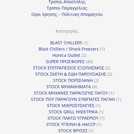
Τροποι Αποστολης
Τροποι Παραγγελιας
Οροι Χρησης – Πολιτικη Απορρητου
Κατηγορίες
1
BLAST CHILLERS
1
προϊόν
1
Blast Chillers / Shock Freezers
1
2
προϊόν
Horeca Outlet
2
προϊόντα
46
SUPER ΠΡΟΣΦΟΡΕΣ
46
προϊόντα
2
STOCK ΕΠΙΤΡΑΠΕΖΙΟΣ ΕΞΟΠΛΙΣΜΟΣ
2
προϊόντα
2
STOCK ΣΚΕΥΗ & ΕΙΔΗ ΠΑΡΟΥΣΙΑΣΗΣ
2
2
προϊόντα
STOCK ΠΟΡΣΕΛΑΝΗ
2
4
προϊόντα
STOCK ΜΗΧΑΝΗΜΑΤΑ
4
προϊόντα
1
STOCK ΜΗΧΑΝΕΣ ΠΑΡΑΓΩΓΗΣ ΠΑΓΟΥ
1
προϊόν
1
STOCK ΠΟΥ ΠΑΡΑΓΟΥΝ ΣΥΜΠΑΓΕΣ ΠΑΓΑΚΙ
1
1
προϊόν
STOCK ΜΙΚΡΟΣΥΣΚΕΥΕΣ
1
προϊόν
1
STOCK GRILL ΗΛΕΚΤΡΙΚΑ
1
προϊόν
1
STOCK ΠΛΑΤΩ ΥΓΡΑΕΡΙΟΥ
1
1
προϊόν
STOCK ΥΓΙΕΙΝΗ & HACCP
1
1
προϊόν
STOCK ΒΡΥΣΕΣ
1