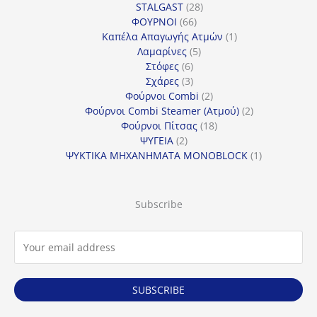
προϊόντα
28
STALGAST
28
66
προϊόντα
ΦΟΥΡΝΟΙ
66
προϊόντα
1
Καπέλα Απαγωγής Ατμών
1
5
προϊόν
Λαμαρίνες
5
6
προϊόντα
Στόφες
6
προϊόντα
3
Σχάρες
3
προϊόντα
2
Φούρνοι Combi
2
προϊόντα
2
Φούρνοι Combi Steamer (Ατμού)
2
18
προϊόντα
Φούρνοι Πίτσας
18
2
προϊόντα
ΨΥΓΕΙΑ
2
προϊόντα
1
ΨΥΚΤΙΚΑ ΜΗΧΑΝΗΜΑΤΑ MONOBLOCK
1
προϊόν
Subscribe
SUBSCRIBE