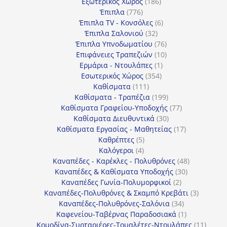
186
προϊόντα
Εξωτερικός Χώρος
186
776
προϊόντα
Έπιπλα
776
προϊόντα
6
Έπιπλα TV - Κονσόλες
6
32
προϊόντα
Έπιπλα Σαλονιού
32
προϊόντα
76
Έπιπλα Υπνοδωματίου
76
10
προϊόντα
Επιφάνειες Τραπεζιών
10
1
προϊόντα
Ερμάρια - Ντουλάπες
1
354
προϊόν
Εσωτερικός Χώρος
354
111
προϊόντα
Καθίσματα
111
προϊόντα
199
Καθίσματα - Τραπέζια
199
προϊόντα
77
Καθίσματα Γραφείου-Υποδοχής
77
30
προϊόντα
Καθίσματα Διευθυντικά
30
προϊόντα
17
Καθίσματα Εργασίας - Μαθητείας
17
5
προϊόντα
Καθρέπτες
5
4
προϊόντα
Καλόγεροι
4
προϊόντα
48
Καναπέδες - Καρέκλες - Πολυθρόνες
48
30
προϊόντα
Καναπέδες & Καθίσματα Υποδοχής
30
2
προϊόντα
Καναπέδες Γωνία-Πολυμορφικοί
2
προϊόντα
3
Καναπέδες-Πολυθρόνες & Σκαμπό Κρεβάτι
3
34
προϊόντ
Καναπέδες-Πολυθρόνες-Σαλόνια
34
προϊόντα
1
Καφενείου-Ταβέρνας Παραδοσιακά
1
προϊόν
11
Κομοδίνα-Συρταριέρες-Τουαλέτες-Ντουλάπες
11