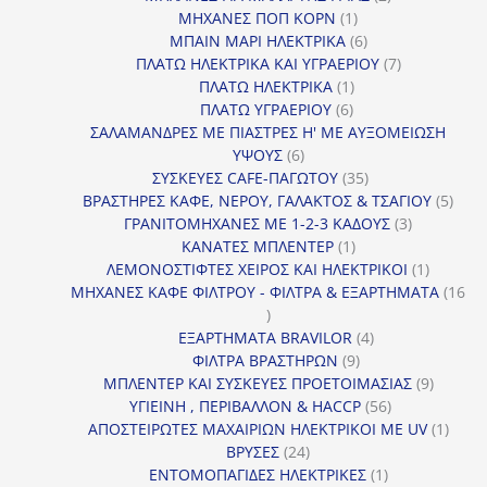
1
προϊόντα
ΜΗΧΑΝΕΣ ΠΟΠ ΚΟΡΝ
1
προϊόν
6
ΜΠΑΙΝ ΜΑΡΙ ΗΛΕΚΤΡΙΚΑ
6
προϊόντα
7
ΠΛΑΤΩ ΗΛΕΚΤΡΙΚΑ ΚΑΙ ΥΓΡΑΕΡΙΟΥ
7
1
προϊόντα
ΠΛΑΤΩ ΗΛΕΚΤΡΙΚΑ
1
6
προϊόν
ΠΛΑΤΩ ΥΓΡΑΕΡΙΟΥ
6
προϊόντα
ΣΑΛΑΜΑΝΔΡΕΣ ΜΕ ΠΙΑΣΤΡΕΣ Η' ΜΕ ΑΥΞΟΜΕΙΩΣΗ
6
ΥΨΟΥΣ
6
προϊόντα
35
ΣΥΣΚΕΥΕΣ CAFE-ΠΑΓΩΤΟΥ
35
προϊόντα
5
ΒΡΑΣΤΗΡΕΣ ΚΑΦΕ, ΝΕΡΟΥ, ΓΑΛΑΚΤΟΣ & ΤΣΑΓΙΟΥ
5
3
προϊ
ΓΡΑΝΙΤΟΜΗΧΑΝΕΣ ΜΕ 1-2-3 ΚΑΔΟΥΣ
3
1
προϊόντα
ΚΑΝΑΤΕΣ ΜΠΛΕΝΤΕΡ
1
προϊόν
1
ΛΕΜΟΝΟΣΤΙΦΤΕΣ ΧΕΙΡΟΣ ΚΑΙ ΗΛΕΚΤΡΙΚΟΙ
1
προϊόν
ΜΗΧΑΝΕΣ ΚΑΦΕ ΦΙΛΤΡΟΥ - ΦΙΛΤΡΑ & ΕΞΑΡΤΗΜΑΤΑ
16
16
προϊόντα
4
ΕΞΑΡΤΗΜΑΤΑ BRAVILOR
4
9
προϊόντα
ΦΙΛΤΡΑ ΒΡΑΣΤΗΡΩΝ
9
προϊόντα
9
ΜΠΛΕΝΤΕΡ ΚΑΙ ΣΥΣΚΕΥΕΣ ΠΡΟΕΤΟΙΜΑΣΙΑΣ
9
56
προϊόντ
ΥΓΙΕΙΝΗ , ΠΕΡΙΒΑΛΛΟΝ & HACCP
56
προϊόντα
1
ΑΠΟΣΤΕΙΡΩΤΕΣ ΜΑΧΑΙΡΙΩΝ ΗΛΕΚΤΡΙΚΟΙ ΜΕ UV
1
24
προϊό
ΒΡΥΣΕΣ
24
προϊόντα
1
ΕΝΤΟΜΟΠΑΓΙΔΕΣ ΗΛΕΚΤΡΙΚΕΣ
1