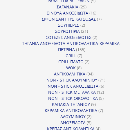
προϊόντα
5
ΡΑΒΔΟΙ ΠΑΡΑΓΓΕΛΙΩΝ
5
29
προϊόντα
ΣΑΓΑΝΑΚΙΑ
29
προϊόντα
16
ΣΙΝΟΥΑ ΑΝΟΞΕΙΔΩΤΑ
16
προϊόντα
7
ΣΙΦΟΝ ΣΑΝΤΙΓΥΣ ΚΑΙ ΣΟΔΑΣ
7
2
προϊόντα
ΣΟΥΠΙΕΡΕΣ
2
προϊόντα
21
ΣΟΥΡΩΤΗΡΙΑ
21
προϊόντα
2
ΣΩΤΕΖΕΣ ΑΝΟΞΕΙΔΩΤΕΣ
2
προϊόντα
ΤΗΓΑΝΙΑ ΑΝΟΞΕΙΔΩΤΑ-ΑΝΤΙΚΟΛΛΗΤΙΚΑ-ΚΕΡΑΜΙΚΑ-
155
ΠΕΤΡΙΝΑ
155
7
προϊόντα
GRILL
7
προϊόντα
2
GRILL ΠΛΑΤΩ
2
8
προϊόντα
WOK
8
προϊόντα
94
ΑΝΤΙΚΟΛΛΗΤΙΚΑ
94
προϊόντα
71
NON - STICK ΑΛΟΥΜΙΝΙΟΥ
71
6
προϊόντα
NON - STICK ΑΝΟΞΕΙΔΩΤΑ
6
12
προϊόντα
NON - STICK ΜΕΤΑΛΛΙΚΑ
12
5
προϊόντα
NON - STICK ΟΙΚΟΛΟΓΙΚΑ
5
9
προϊόντα
ΚΑΠΑΚΙΑ ΤΗΓΑΝΙΟΥ
9
προϊόντα
7
ΚΕΡΑΜΙΚΑ ΑΝΤΙΚΟΛΛΗΤΙΚΑ
7
2
προϊόντα
ΑΛΟΥΜΙΝΙΟΥ
2
προϊόντα
5
ΑΝΟΞΕΙΔΩΤΑ
5
προϊόντα
4
ΚΡΕΠΑΣ ΑΝΤΙΚΟΛΛΗΤΙΚΑ
4