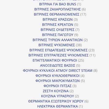
1
προϊόντα
ΒΙΤΡΙΝΑ ΓΙΑ BAO BUNS
1
προϊόν
6
ΒΙΤΡΙΝΕΣ ΖΑΧΑΡΟΠΛΑΣΤΙΚΗΣ
6
προϊόντα
17
ΒΙΤΡΙΝΕΣ ΘΕΡΜΑΙΝΟΜΕΝΕΣ
17
3
προϊόντα
ΒΙΤΡΙΝΕΣ ΚΡΑΣΙΩΝ
3
προϊόντα
5
ΒΙΤΡΙΝΕΣ ΚΡΕΑΤΩΝ
5
προϊόντα
7
ΒΙΤΡΙΝΕΣ ΟΥΔΕΤΕΡΕΣ
7
9
προϊόντα
ΒΙΤΡΙΝΕΣ ΠΑΓΩΤΟΥ
9
προϊόντα
2
ΒΙΤΡΙΝΕΣ ΤΥΡΙΩΝ ΑΛΛΑΝΤΙΚΩΝ
2
38
προϊόντα
ΒΙΤΡΙΝΕΣ ΨΥΧΟΜΕΝΕΣ
38
προϊόντα
23
ΒΙΤΡΙΝΕΣ ΕΠΙΔΑΠΕΔΙΕΣ ΨΥΧΟΜΕΝΕΣ
23
προϊόντα
11
ΒΙΤΡΙΝΕΣ ΕΠΙΤΡΑΠΕΖΙΕΣ ΨΥΧΟΜΕΝΕΣ
11
25
προϊόντ
ΕΠΑΓΓΕΛΜΑΤΙΚΟΙ ΦΟΥΡΝΟΙ
25
5
προϊόντα
ΑΝΟΞΕΙΔΩΤΕΣ ΒΑΣΕΙΣ
5
προϊόντα
8
ΦΟΥΡΝΟΙ ΚΥΚΛ/ΚΟΙ ΑΤΜΟΥ DIRECT STEAM
8
4
προϊόν
ΦΟΥΡΝΟΙ ΚΥΚΛΟΘΕΡΜΙΚΟΙ
4
προϊόντα
5
ΦΟΥΡΝΟΙ ΜΙΚΡΟΚΥΜΑΤΩΝ
5
3
προϊόντα
ΦΟΥΡΝΟΙ ΠΙΤΣΑΣ
3
2
προϊόντα
ΖΕΣΤΗ ΚΟΥΖΙΝΑ
2
προϊόντα
2
ΚΟΥΖΙΝΑ ΥΓΡΑΕΡΙΟΥ
2
προϊόντα
6
ΘΕΡΜΑΝΤΙΚΑ ΕΞΩΤΕΡΙΚΟΥ ΧΩΡΟΥ
6
1
προϊόντα
ΗΛΕΚΤΡΙΚΑ ΘΕΡΜΑΝΤΙΚΑ
1