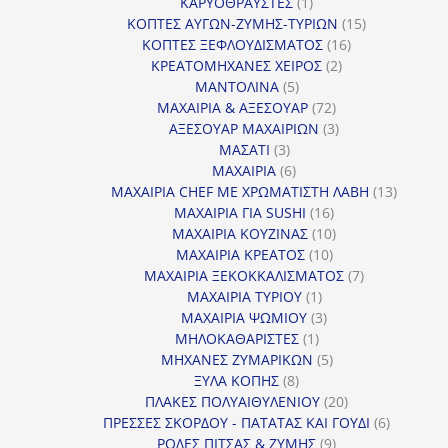
1
προϊόντα
ΚΑΡΥΟΘΡΑΥΣΤΕΣ
1
προϊόν
15
ΚΟΠΤΕΣ ΑΥΓΩΝ-ΖΥΜΗΣ-ΤΥΡΙΩΝ
15
16
προϊόντα
ΚΟΠΤΕΣ ΞΕΦΛΟΥΔΙΣΜΑΤΟΣ
16
2
προϊόντα
ΚΡΕΑΤΟΜΗΧΑΝΕΣ ΧΕΙΡΟΣ
2
5
προϊόντα
ΜΑΝΤΟΛΙΝΑ
5
προϊόντα
72
ΜΑΧΑΙΡΙΑ & ΑΞΕΣΟΥΑΡ
72
προϊόντα
3
ΑΞΕΣΟΥΑΡ ΜΑΧΑΙΡΙΩΝ
3
3
προϊόντα
ΜΑΣΑΤΙ
3
προϊόντα
6
ΜΑΧΑΙΡΙΑ
6
προϊόντα
13
ΜΑΧΑΙΡΙΑ CHEF ΜΕ ΧΡΩΜΑΤΙΣΤΗ ΛΑΒΗ
13
16
προϊόντ
ΜΑΧΑΙΡΙΑ ΓΙΑ SUSHI
16
προϊόντα
10
ΜΑΧΑΙΡΙΑ ΚΟΥΖΙΝΑΣ
10
10
προϊόντα
ΜΑΧΑΙΡΙΑ ΚΡΕΑΤΟΣ
10
προϊόντα
7
ΜΑΧΑΙΡΙΑ ΞΕΚΟΚΚΑΛΙΣΜΑΤΟΣ
7
1
προϊόντα
ΜΑΧΑΙΡΙΑ ΤΥΡΙΟΥ
1
προϊόν
3
ΜΑΧΑΙΡΙΑ ΨΩΜΙΟΥ
3
1
προϊόντα
ΜΗΛΟΚΑΘΑΡΙΣΤΕΣ
1
προϊόν
5
ΜΗΧΑΝΕΣ ΖΥΜΑΡΙΚΩΝ
5
8
προϊόντα
ΞΥΛΑ ΚΟΠΗΣ
8
προϊόντα
20
ΠΛΑΚΕΣ ΠΟΛΥΑΙΘΥΛΕΝΙΟΥ
20
προϊόντα
6
ΠΡΕΣΣΕΣ ΣΚΟΡΔΟΥ - ΠΑΤΑΤΑΣ ΚΑΙ ΓΟΥΔΙ
6
9
προϊόντα
ΡΟΔΕΣ ΠΙΤΣΑΣ & ΖΥΜΗΣ
9