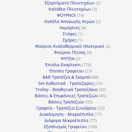
προϊόν
2
Εξαρτήματα Πλυντηρίων
2
3
προϊόντα
Καλάθια Πλυντηρίων
3
14
προϊόντα
ΦΟΥΡΝΟΙ
14
προϊόντα
2
Καπέλα Απαγωγής Ατμών
2
4
προϊόντα
Λαμαρίνες
4
1
προϊόντα
Στόφες
1
προϊόν
1
Σχάρες
1
προϊόν
2
Φούρνοι Κυκλοθερμικοί Ηλεκτρικοί
2
4
προϊόντα
Φούρνοι Πίτσας
4
2
προϊόντα
ΨΥΓΕΙΑ
2
προϊόντα
776
Έπιπλα Exoplizein
776
προϊόντα
23
'Επιπλα Γραφείου
23
προϊόντα
68
BAR Τραπέζια & Σκαμπό
68
προϊόντα
10
Set Καθιστικά - Τραπεζαρίες
10
προϊόντα
33
Trolley - Βοηθητικά Τραπεζάκια
33
προϊόντα
45
Βάσεις & Επιφάνειες Τραπεζιών
45
35
προϊόντα
Βάσεις Τραπεζιών
35
προϊόντα
23
Γραφεία - Τραπέζια Συνεδρίου
23
77
προϊόντα
Διακόσμηση - Μικροέπιπλα
77
77
προϊόντα
Διάφορα Μικροέπιπλα
77
προϊόντα
100
Εξοπλισμός Γραφείου
100