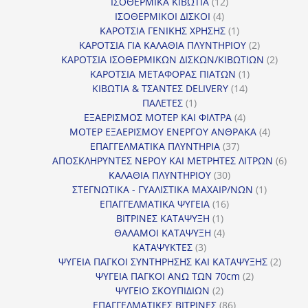
προϊόντα
12
ΙΣΟΘΕΡΜΙΚΑ ΚΙΒΩΤΙΑ
12
4
προϊόντα
ΙΣΟΘΕΡΜΙΚΟΙ ΔΙΣΚΟΙ
4
προϊόντα
1
ΚΑΡΟΤΣΙΑ ΓΕΝΙΚΗΣ ΧΡΗΣΗΣ
1
προϊόν
2
ΚΑΡΟΤΣΙΑ ΓΙΑ ΚΑΛΑΘΙΑ ΠΛΥΝΤΗΡΙΟΥ
2
προϊόντα
2
ΚΑΡΟΤΣΙΑ ΙΣΟΘΕΡΜΙΚΩΝ ΔΙΣΚΩΝ/ΚΙΒΩΤΙΩΝ
2
1
προϊόν
ΚΑΡΟΤΣΙΑ ΜΕΤΑΦΟΡΑΣ ΠΙΑΤΩΝ
1
14
προϊόν
ΚΙΒΩΤΙΑ & ΤΣΑΝΤΕΣ DELIVERY
14
1
προϊόντα
ΠΑΛΕΤΕΣ
1
προϊόν
4
ΕΞΑΕΡΙΣΜΟΣ ΜΟΤΕΡ ΚΑΙ ΦΙΛΤΡΑ
4
προϊόντα
4
ΜΟΤΕΡ ΕΞΑΕΡΙΣΜΟΥ ΕΝΕΡΓΟΥ ΑΝΘΡΑΚΑ
4
37
προϊόντ
ΕΠΑΓΓΕΛΜΑΤΙΚΑ ΠΛΥΝΤΗΡΙΑ
37
προϊόντα
6
ΑΠΟΣΚΛΗΡΥΝΤΕΣ ΝΕΡΟΥ ΚΑΙ ΜΕΤΡΗΤΕΣ ΛΙΤΡΩΝ
6
30
προϊ
ΚΑΛΑΘΙΑ ΠΛΥΝΤΗΡΙΟΥ
30
προϊόντα
1
ΣΤΕΓΝΩΤΙΚΑ - ΓΥΑΛΙΣΤΙΚΑ ΜΑΧΑΙΡ/ΝΩΝ
1
16
προϊόν
ΕΠΑΓΓΕΛΜΑΤΙΚΑ ΨΥΓΕΙΑ
16
1
προϊόντα
ΒΙΤΡΙΝΕΣ ΚΑΤΑΨΥΞΗ
1
προϊόν
4
ΘΑΛΑΜΟΙ ΚΑΤΑΨΥΞΗ
4
3
προϊόντα
ΚΑΤΑΨΥΚΤΕΣ
3
προϊόντα
2
ΨΥΓΕΙΑ ΠΑΓΚΟΙ ΣΥΝΤΗΡΗΣΗΣ ΚΑΙ ΚΑΤΑΨΥΞΗΣ
2
2
προϊό
ΨΥΓΕΙΑ ΠΑΓΚΟΙ ΑΝΩ ΤΩΝ 70cm
2
2
προϊόντα
ΨΥΓΕΙΟ ΣΚΟΥΠΙΔΙΩΝ
2
προϊόντα
86
ΕΠΑΓΓΕΛΜΑΤΙΚΕΣ ΒΙΤΡΙΝΕΣ
86