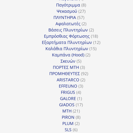
προϊόντα
8
Παγότριμμα
8
27
προϊόντα
Ψεκασμού
27
57
προϊόντα
ΠΛΥΝΤΗΡΙΑ
57
προϊόντα
2
Αφαλατωτές
2
προϊόντα
2
Βάσεις Πλυντηρίων
2
προϊόντα
18
Εμπρόσθιας Φόρτωσης
18
προϊόντα
12
Εξαρτήματα Πλυντηρίων
12
15
προϊόντα
Καλάθια Πλυντηρίων
15
2
προϊόντα
Καμπάνα (Hood)
2
5
προϊόντα
Σκευών
5
προϊόντα
3
ΠΟΡΤΕΣ MTH
3
προϊόντα
92
ΠΡΟΜΗΘΕΥΤΕΣ
92
2
προϊόντα
ARISTARCO
2
3
προϊόντα
EFFEUNO
3
4
προϊόντα
FRIGUS
4
προϊόντα
1
GALORE
1
προϊόν
17
GIADOS
17
21
προϊόντα
MTH
21
προϊόντα
8
PIRON
8
2
προϊόντα
PLUM
2
6
προϊόντα
SLS
6