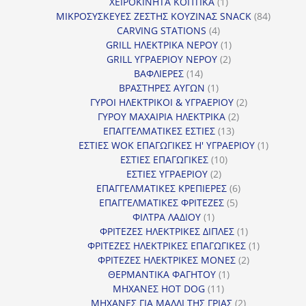
προϊόν
1
ΧΕΙΡΟΚΙΝΗΤΑ ΚΟΠΤΙΚΑ
1
προϊόν
84
ΜΙΚΡΟΣΥΣΚΕΥΕΣ ΖΕΣΤΗΣ ΚΟΥΖΙΝΑΣ SNACK
84
4
προϊόντ
CARVING STATIONS
4
προϊόντα
1
GRILL ΗΛΕΚΤΡΙΚΑ ΝΕΡΟΥ
1
2
προϊόν
GRILL ΥΓΡΑΕΡΙΟΥ ΝΕΡΟΥ
2
14
προϊόντα
ΒΑΦΛΙΕΡΕΣ
14
προϊόντα
1
ΒΡΑΣΤΗΡΕΣ ΑΥΓΩΝ
1
προϊόν
2
ΓΥΡΟΙ ΗΛΕΚΤΡΙΚΟΙ & ΥΓΡΑΕΡΙΟΥ
2
2
προϊόντα
ΓΥΡΟΥ ΜΑΧΑΙΡΙΑ ΗΛΕΚΤΡΙΚΑ
2
13
προϊόντα
ΕΠΑΓΓΕΛΜΑΤΙΚΕΣ ΕΣΤΙΕΣ
13
προϊόντα
1
ΕΣΤΙΕΣ WOK ΕΠΑΓΩΓΙΚΕΣ Η' ΥΓΡΑΕΡΙΟΥ
1
10
προϊόν
ΕΣΤΙΕΣ ΕΠΑΓΩΓΙΚΕΣ
10
2
προϊόντα
ΕΣΤΙΕΣ ΥΓΡΑΕΡΙΟΥ
2
προϊόντα
6
ΕΠΑΓΓΕΛΜΑΤΙΚΕΣ ΚΡΕΠΙΕΡΕΣ
6
5
προϊόντα
ΕΠΑΓΓΕΛΜΑΤΙΚΕΣ ΦΡΙΤΕΖΕΣ
5
1
προϊόντα
ΦΙΛΤΡΑ ΛΑΔΙΟΥ
1
προϊόν
1
ΦΡΙΤΕΖΕΣ ΗΛΕΚΤΡΙΚΕΣ ΔΙΠΛΕΣ
1
προϊόν
1
ΦΡΙΤΕΖΕΣ ΗΛΕΚΤΡΙΚΕΣ ΕΠΑΓΩΓΙΚΕΣ
1
2
προϊόν
ΦΡΙΤΕΖΕΣ ΗΛΕΚΤΡΙΚΕΣ ΜΟΝΕΣ
2
1
προϊόντα
ΘΕΡΜΑΝΤΙΚΑ ΦΑΓΗΤΟΥ
1
11
προϊόν
ΜΗΧΑΝΕΣ HOT DOG
11
προϊόντα
2
ΜΗΧΑΝΕΣ ΓΙΑ ΜΑΛΛΙ ΤΗΣ ΓΡΙΑΣ
2