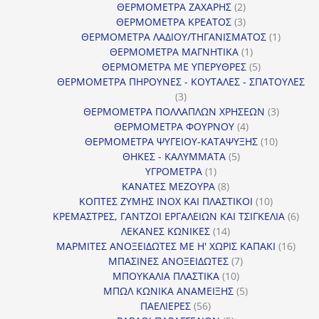
2
προϊόν
ΘΕΡΜΟΜΕΤΡΑ ΖΑΧΑΡΗΣ
2
προϊόντα
3
ΘΕΡΜΟΜΕΤΡΑ ΚΡΕΑΤΟΣ
3
προϊόντα
1
ΘΕΡΜΟΜΕΤΡΑ ΛΑΔΙΟΥ/ΤΗΓΑΝΙΣΜΑΤΟΣ
1
1
προϊόν
ΘΕΡΜΟΜΕΤΡΑ ΜΑΓΝΗΤΙΚΑ
1
προϊόν
5
ΘΕΡΜΟΜΕΤΡΑ ΜΕ ΥΠΕΡΥΘΡΕΣ
5
προϊόντα
ΘΕΡΜΟΜΕΤΡΑ ΠΗΡΟΥΝΕΣ - ΚΟΥΤΑΛΕΣ - ΣΠΑΤΟΥΛΕΣ
3
3
προϊόντα
3
ΘΕΡΜΟΜΕΤΡΑ ΠΟΛΛΑΠΛΩΝ ΧΡΗΣΕΩΝ
3
4
προϊόντ
ΘΕΡΜΟΜΕΤΡΑ ΦΟΥΡΝΟΥ
4
προϊόντα
10
ΘΕΡΜΟΜΕΤΡΑ ΨΥΓΕΙΟΥ-ΚΑΤΑΨΥΞΗΣ
10
5
προϊόντα
ΘΗΚΕΣ - ΚΑΛΥΜΜΑΤΑ
5
1
προϊόντα
ΥΓΡΟΜΕΤΡΑ
1
προϊόν
8
ΚΑΝΑΤΕΣ ΜΕΖΟΥΡΑ
8
προϊόντα
10
ΚΟΠΤΕΣ ΖΥΜΗΣ INOX ΚΑΙ ΠΛΑΣΤΙΚΟΙ
10
προϊόντα
6
ΚΡΕΜΑΣΤΡΕΣ, ΓΑΝΤΖΟΙ ΕΡΓΑΛΕΙΩΝ ΚΑΙ ΤΣΙΓΚΕΛΙΑ
6
14
προϊ
ΛΕΚΑΝΕΣ ΚΩΝΙΚΕΣ
14
προϊόντα
16
ΜΑΡΜΙΤΕΣ ΑΝΟΞΕΙΔΩΤΕΣ ΜΕ Η' ΧΩΡΙΣ ΚΑΠΑΚΙ
16
7
προϊ
ΜΠΑΣΙΝΕΣ ΑΝΟΞΕΙΔΩΤΕΣ
7
10
προϊόντα
ΜΠΟΥΚΑΛΙΑ ΠΛΑΣΤΙΚΑ
10
προϊόντα
5
ΜΠΩΛ ΚΩΝΙΚΑ ΑΝΑΜΕΙΞΗΣ
5
56
προϊόντα
ΠΑΕΛΙΕΡΕΣ
56