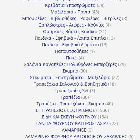
38
προϊόν
Κρεβάτια-Υποστρώματα
38
43
προϊόντα
Μαξιλάρια - Πανιά
43
προϊόντα
8
Μπουφέδες - Βιβλιοθήκες - Ραφιέρες - Βιτρίνες
8
4
προϊό
Ξαπλώστρες - Αιώρες - Κούνιες
4
31
προϊόντα
Ομπρέλες-Βάσεις-Κιόσκια
31
προϊόντα
13
Παιδικά - Εφηβικά - Λοιπά Έπιπλα
13
13
προϊόντα
Παιδικό - Εφηβικό Δωμάτιο
13
1
προϊόντα
Παπουτσοθήκες
1
4
προϊόν
Πουφ
4
προϊόντα
29
Σαλόνια-Καναπέδες-Πολυθρόνες-Μπερζέρες
29
30
προϊόν
Σκαμπό
30
προϊόντα
27
Στρώματα - Επιστρώματα - Μαξιλάρια
27
18
προϊόντα
Τραπεζάκια Σαλονιού & Βοηθητικά
18
3
προϊόντα
Τραπεζαρίες Set
3
30
προϊόντα
Τραπέζια
30
προϊόντα
40
Τραπέζια - Τραπεζάκια - Σκαμπό
40
1536
προϊόντα
ΕΠΙΤΡΑΠΕΖΙΟΣ ΕΞΟΠΛΙΣΜΟΣ
1536
184
προϊόντα
ΕΙΔΗ ΚΑΙ ΣΚΕΥΗ ΦΟΥΡΝΟΥ
184
προϊόντα
22
ΓΑΝΤΙΑ ΦΟΥΡΝΟΥ ΚΑΙ ΠΡΟΣΤΑΣΙΑΣ
22
6
προϊόντα
ΛΑΜΑΡΙΝΕΣ
6
προϊόντα
6
ΛΑΜΑΡΙΝΕΣ ΦΟΥΡΝΟΥ-ΑΡΤΟΠΟΙΕΙΟΥ-ΖΑΧΑΡ/ΚΗΣ
6