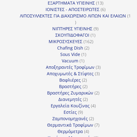
13
προϊόν
ΕΞΑΡΤΗΜΑΤΑ ΥΓΙΕΙΝΗΣ
13
προϊόντα
6
ΙΟΝΙΣΤΕΣ - ΑΠΟΣΤΕΙΡΩΤΕΣ
6
προϊόντα
ΛΙΠΟΣΥΛΛΕΚΤΕΣ ΓΙΑ ΔΙΑΧΩΡΙΣΜΟ ΛΙΠΩΝ ΚΑΙ ΕΛΑΙΩΝ
1
1
προϊόν
9
ΝΙΠΤΗΡΕΣ ΥΓΙΕΙΝΗΣ
9
1
προϊόντα
ΣΚΟΥΠΙΔΟΦΑΓΟΙ
1
162
προϊόν
ΜΙΚΡΟΣΥΣΚΕΥΕΣ
162
2
προϊόντα
Chafing Dish
2
1
προϊόντα
Sous Vide
1
1
προϊόν
Vacuum
1
προϊόν
3
Αποξηραντές Τροφίμων
3
3
προϊόντα
Αποχυμωτές & Στίφτες
3
2
προϊόντα
Βαφλιέρες
2
προϊόντα
2
Βραστήρες
2
προϊόντα
2
Βραστήρες Ζυμαρικών
2
2
προϊόντα
Διανεμητές
2
προϊόντα
4
Εργαλεία Κουζίνας
4
9
προϊόντα
Εστίες
9
προϊόντα
2
Ζαμπονομηχανές
2
προϊόντα
7
Θερμαντικά Τροφίμων
7
4
προϊόντα
Θερμόμετρα
4