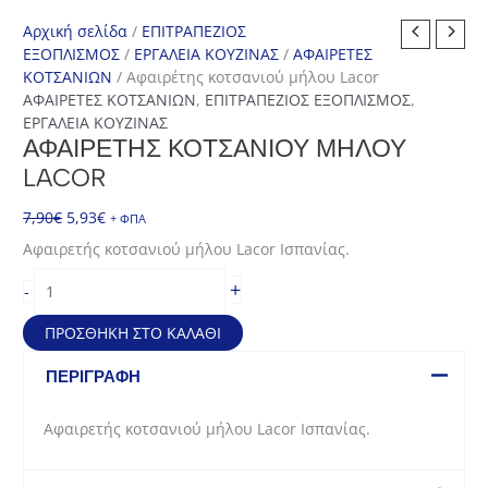
Αρχική σελίδα
/
ΕΠΙΤΡΑΠΕΖΙΟΣ
ΕΞΟΠΛΙΣΜΟΣ
/
ΕΡΓΑΛΕΙΑ ΚΟΥΖΙΝΑΣ
/
ΑΦΑΙΡΕΤΕΣ
ΚΟΤΣΑΝΙΩΝ
/ Αφαιρέτης κοτσανιού μήλου Lacor
ΑΦΑΙΡΕΤΕΣ ΚΟΤΣΑΝΙΩΝ
,
ΕΠΙΤΡΑΠΕΖΙΟΣ ΕΞΟΠΛΙΣΜΟΣ
,
ΕΡΓΑΛΕΙΑ ΚΟΥΖΙΝΑΣ
ΑΦΑΙΡΈΤΗΣ ΚΟΤΣΑΝΙΟΎ ΜΉΛΟΥ
LACOR
Original
Η
7,90
€
5,93
€
+ ΦΠΑ
price
τρέχουσα
Αφαιρετής κοτσανιού μήλου Lacor Ισπανίας.
was:
τιμή
Αφαιρέτης
7,90€.
είναι:
+
-
κοτσανιού
5,93€.
μήλου
ΠΡΟΣΘΉΚΗ ΣΤΟ ΚΑΛΆΘΙ
Lacor
ποσότητα
ΠΕΡΙΓΡΑΦΉ
Αφαιρετής κοτσανιού μήλου Lacor Ισπανίας.