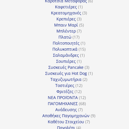
προϊόντα
6
Καρότσια Μεταφοράς
6
1
προϊόντα
Καφετιέρες
1
προϊόν
3
Κρεατομηχανές
3
3
προϊόντα
Κρεπιέρες
3
προϊόντα
5
Μπαιν Μαρί
5
7
προϊόντα
Μπλέντερ
7
17
προϊόντα
Πλατώ
17
προϊόντα
1
Πολτοποιητές
1
προϊόν
15
Πολυκοπτικά
15
1
προϊόντα
Σαλαμάνδρες
1
1
προϊόν
Σουπιέρες
1
προϊόν
3
Συσκευές Pancake
3
προϊόντα
1
Συσκευές για Hot Dog
1
2
προϊόν
Ταχυζυμωτήρια
2
12
προϊόντα
Τοστιέρες
12
12
προϊόντα
Φριτέζες
12
προϊόντα
12
ΝΕΑ ΠΡΟΪΟΝΤΑ
12
προϊόντα
68
ΠΑΓΟΜΗΧΑΝΕΣ
68
7
προϊόντα
Ανάδευσης
7
προϊόντα
9
Αποθήκες Παγομηχανών
9
7
προϊόντα
Καθέτου Στοιχείου
7
4
προϊόντα
Παγολέπι
4