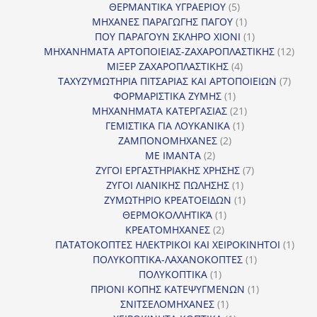
5
προϊόν
ΘΕΡΜΑΝΤΙΚΑ ΥΓΡΑΕΡΙΟΥ
5
προϊόντα
1
ΜΗΧΑΝΕΣ ΠΑΡΑΓΩΓΗΣ ΠΑΓΟΥ
1
προϊόν
1
ΠΟΥ ΠΑΡΑΓΟΥΝ ΣΚΛΗΡΟ ΧΙΟΝΙ
1
προϊόν
12
ΜΗΧΑΝΗΜΑΤΑ ΑΡΤΟΠΟΙΕΙΑΣ-ΖΑΧΑΡΟΠΛΑΣΤΙΚΗΣ
12
4
προϊ
ΜΙΞΕΡ ΖΑΧΑΡΟΠΛΑΣΤΙΚΗΣ
4
προϊόντα
7
ΤΑΧΥΖΥΜΩΤΗΡΙΑ ΠΙΤΣΑΡΙΑΣ ΚΑΙ ΑΡΤΟΠΟΙΕΙΩΝ
7
1
προϊό
ΦΟΡΜΑΡΙΣΤΙΚΑ ΖΥΜΗΣ
1
προϊόν
21
ΜΗΧΑΝΗΜΑΤΑ ΚΑΤΕΡΓΑΣΙΑΣ
21
1
προϊόντα
ΓΕΜΙΣΤΙΚΑ ΓΙΑ ΛΟΥΚΑΝΙΚΑ
1
2
προϊόν
ΖΑΜΠΟΝΟΜΗΧΑΝΕΣ
2
2
προϊόντα
ΜΕ ΙΜΑΝΤΑ
2
προϊόντα
7
ΖΥΓΟΙ ΕΡΓΑΣΤΗΡΙΑΚΗΣ ΧΡΗΣΗΣ
7
1
προϊόντα
ΖΥΓΟΙ ΛΙΑΝΙΚΗΣ ΠΩΛΗΣΗΣ
1
προϊόν
1
ΖΥΜΩΤΗΡΙΟ ΚΡΕΑΤΟΕΙΔΩΝ
1
1
προϊόν
ΘΕΡΜΟΚΟΛΛΗΤΙΚΆ
1
2
προϊόν
ΚΡΕΑΤΟΜΗΧΑΝΕΣ
2
προϊόντα
1
ΠΑΤΑΤΟΚΟΠΤΕΣ ΗΛΕΚΤΡΙΚΟΙ ΚΑΙ ΧΕΙΡΟΚΙΝΗΤΟΙ
1
1
προϊ
ΠΟΛΥΚΟΠΤΙΚΑ-ΛΑΧΑΝΟΚΟΠΤΕΣ
1
1
προϊόν
ΠΟΛΥΚΟΠΤΙΚΑ
1
προϊόν
1
ΠΡΙΟΝΙ ΚΟΠΗΣ ΚΑΤΕΨΥΓΜΕΝΩΝ
1
1
προϊόν
ΣΝΙΤΣΕΛΟΜΗΧΑΝΕΣ
1