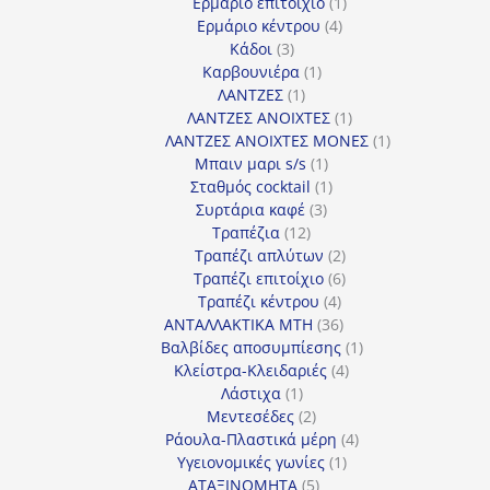
προϊόντα
1
Ερμάριο επιτοίχιο
1
4
προϊόν
Ερμάριο κέντρου
4
3
προϊόντα
Κάδοι
3
προϊόντα
1
Καρβουνιέρα
1
1
προϊόν
ΛΑΝΤΖΕΣ
1
προϊόν
1
ΛΑΝΤΖΕΣ ΑΝΟΙΧΤΕΣ
1
προϊόν
1
ΛΑΝΤΖΕΣ ΑΝΟΙΧΤΕΣ ΜΟΝΕΣ
1
1
προϊόν
Μπαιν μαρι s/s
1
προϊόν
1
Σταθμός cocktail
1
3
προϊόν
Συρτάρια καφέ
3
12
προϊόντα
Τραπέζια
12
προϊόντα
2
Τραπέζι απλύτων
2
προϊόντα
6
Τραπέζι επιτοίχιο
6
4
προϊόντα
Τραπέζι κέντρου
4
προϊόντα
36
ΑΝΤΑΛΛΑΚΤΙΚΑ MTH
36
προϊόντα
1
Βαλβίδες αποσυμπίεσης
1
4
προϊόν
Κλείστρα-Κλειδαριές
4
1
προϊόντα
Λάστιχα
1
προϊόν
2
Μεντεσέδες
2
προϊόντα
4
Ράουλα-Πλαστικά μέρη
4
1
προϊόντα
Υγειονομικές γωνίες
1
5
προϊόν
ΑΤΑΞΙΝΟΜΗΤΑ
5