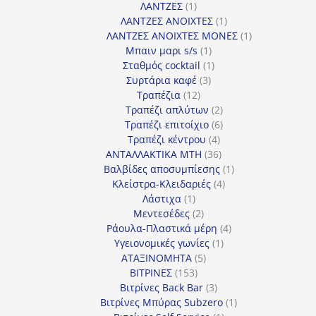
1
προϊόν
ΛΑΝΤΖΕΣ
1
προϊόν
1
ΛΑΝΤΖΕΣ ΑΝΟΙΧΤΕΣ
1
προϊόν
1
ΛΑΝΤΖΕΣ ΑΝΟΙΧΤΕΣ ΜΟΝΕΣ
1
1
προϊόν
Μπαιν μαρι s/s
1
προϊόν
1
Σταθμός cocktail
1
3
προϊόν
Συρτάρια καφέ
3
12
προϊόντα
Τραπέζια
12
προϊόντα
2
Τραπέζι απλύτων
2
προϊόντα
6
Τραπέζι επιτοίχιο
6
4
προϊόντα
Τραπέζι κέντρου
4
προϊόντα
36
ΑΝΤΑΛΛΑΚΤΙΚΑ MTH
36
προϊόντα
1
Βαλβίδες αποσυμπίεσης
1
4
προϊόν
Κλείστρα-Κλειδαριές
4
1
προϊόντα
Λάστιχα
1
προϊόν
2
Μεντεσέδες
2
προϊόντα
4
Ράουλα-Πλαστικά μέρη
4
1
προϊόντα
Υγειονομικές γωνίες
1
5
προϊόν
ΑΤΑΞΙΝΟΜΗΤΑ
5
153
προϊόντα
ΒΙΤΡΙΝΕΣ
153
προϊόντα
3
Βιτρίνες Back Bar
3
προϊόντα
1
Βιτρίνες Mπύρας Subzero
1