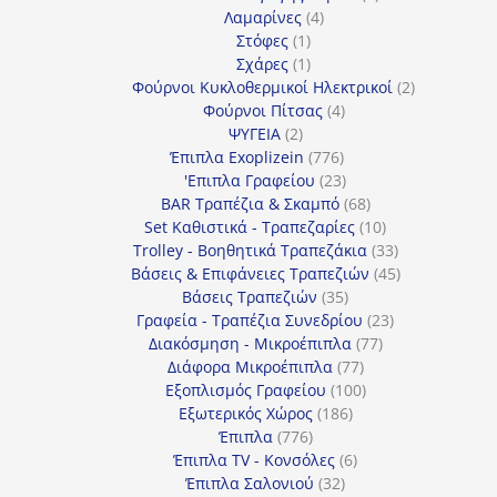
4
προϊόντα
Λαμαρίνες
4
1
προϊόντα
Στόφες
1
προϊόν
1
Σχάρες
1
προϊόν
2
Φούρνοι Κυκλοθερμικοί Ηλεκτρικοί
2
4
προϊόντα
Φούρνοι Πίτσας
4
2
προϊόντα
ΨΥΓΕΙΑ
2
προϊόντα
776
Έπιπλα Exoplizein
776
προϊόντα
23
'Επιπλα Γραφείου
23
προϊόντα
68
BAR Τραπέζια & Σκαμπό
68
προϊόντα
10
Set Καθιστικά - Τραπεζαρίες
10
προϊόντα
33
Trolley - Βοηθητικά Τραπεζάκια
33
προϊόντα
45
Βάσεις & Επιφάνειες Τραπεζιών
45
35
προϊόντα
Βάσεις Τραπεζιών
35
προϊόντα
23
Γραφεία - Τραπέζια Συνεδρίου
23
77
προϊόντα
Διακόσμηση - Μικροέπιπλα
77
77
προϊόντα
Διάφορα Μικροέπιπλα
77
προϊόντα
100
Εξοπλισμός Γραφείου
100
186
προϊόντα
Εξωτερικός Χώρος
186
776
προϊόντα
Έπιπλα
776
προϊόντα
6
Έπιπλα TV - Κονσόλες
6
32
προϊόντα
Έπιπλα Σαλονιού
32