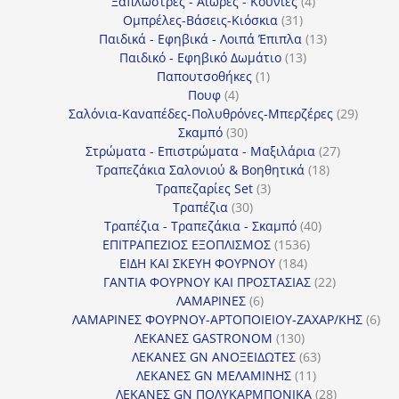
4
προϊό
Ξαπλώστρες - Αιώρες - Κούνιες
4
31
προϊόντα
Ομπρέλες-Βάσεις-Κιόσκια
31
προϊόντα
13
Παιδικά - Εφηβικά - Λοιπά Έπιπλα
13
13
προϊόντα
Παιδικό - Εφηβικό Δωμάτιο
13
1
προϊόντα
Παπουτσοθήκες
1
4
προϊόν
Πουφ
4
προϊόντα
29
Σαλόνια-Καναπέδες-Πολυθρόνες-Μπερζέρες
29
30
προϊόν
Σκαμπό
30
προϊόντα
27
Στρώματα - Επιστρώματα - Μαξιλάρια
27
18
προϊόντα
Τραπεζάκια Σαλονιού & Βοηθητικά
18
3
προϊόντα
Τραπεζαρίες Set
3
30
προϊόντα
Τραπέζια
30
προϊόντα
40
Τραπέζια - Τραπεζάκια - Σκαμπό
40
1536
προϊόντα
ΕΠΙΤΡΑΠΕΖΙΟΣ ΕΞΟΠΛΙΣΜΟΣ
1536
184
προϊόντα
ΕΙΔΗ ΚΑΙ ΣΚΕΥΗ ΦΟΥΡΝΟΥ
184
προϊόντα
22
ΓΑΝΤΙΑ ΦΟΥΡΝΟΥ ΚΑΙ ΠΡΟΣΤΑΣΙΑΣ
22
6
προϊόντα
ΛΑΜΑΡΙΝΕΣ
6
προϊόντα
6
ΛΑΜΑΡΙΝΕΣ ΦΟΥΡΝΟΥ-ΑΡΤΟΠΟΙΕΙΟΥ-ΖΑΧΑΡ/ΚΗΣ
6
130
προ
ΛΕΚΑΝΕΣ GASTRONOM
130
προϊόντα
63
ΛΕΚΑΝΕΣ GN ΑΝΟΞΕΙΔΩΤΕΣ
63
11
προϊόντα
ΛΕΚΑΝΕΣ GN ΜΕΛΑΜΙΝΗΣ
11
προϊόντα
28
ΛΕΚΑΝΕΣ GN ΠΟΛΥΚΑΡΜΠΟΝΙΚΑ
28