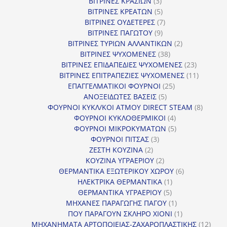
3
προϊόντα
ΒΙΤΡΙΝΕΣ ΚΡΑΣΙΩΝ
3
προϊόντα
5
ΒΙΤΡΙΝΕΣ ΚΡΕΑΤΩΝ
5
προϊόντα
7
ΒΙΤΡΙΝΕΣ ΟΥΔΕΤΕΡΕΣ
7
9
προϊόντα
ΒΙΤΡΙΝΕΣ ΠΑΓΩΤΟΥ
9
προϊόντα
2
ΒΙΤΡΙΝΕΣ ΤΥΡΙΩΝ ΑΛΛΑΝΤΙΚΩΝ
2
38
προϊόντα
ΒΙΤΡΙΝΕΣ ΨΥΧΟΜΕΝΕΣ
38
προϊόντα
23
ΒΙΤΡΙΝΕΣ ΕΠΙΔΑΠΕΔΙΕΣ ΨΥΧΟΜΕΝΕΣ
23
προϊόντα
11
ΒΙΤΡΙΝΕΣ ΕΠΙΤΡΑΠΕΖΙΕΣ ΨΥΧΟΜΕΝΕΣ
11
25
προϊόντ
ΕΠΑΓΓΕΛΜΑΤΙΚΟΙ ΦΟΥΡΝΟΙ
25
5
προϊόντα
ΑΝΟΞΕΙΔΩΤΕΣ ΒΑΣΕΙΣ
5
προϊόντα
8
ΦΟΥΡΝΟΙ ΚΥΚΛ/ΚΟΙ ΑΤΜΟΥ DIRECT STEAM
8
4
προϊόν
ΦΟΥΡΝΟΙ ΚΥΚΛΟΘΕΡΜΙΚΟΙ
4
προϊόντα
5
ΦΟΥΡΝΟΙ ΜΙΚΡΟΚΥΜΑΤΩΝ
5
3
προϊόντα
ΦΟΥΡΝΟΙ ΠΙΤΣΑΣ
3
2
προϊόντα
ΖΕΣΤΗ ΚΟΥΖΙΝΑ
2
προϊόντα
2
ΚΟΥΖΙΝΑ ΥΓΡΑΕΡΙΟΥ
2
προϊόντα
6
ΘΕΡΜΑΝΤΙΚΑ ΕΞΩΤΕΡΙΚΟΥ ΧΩΡΟΥ
6
1
προϊόντα
ΗΛΕΚΤΡΙΚΑ ΘΕΡΜΑΝΤΙΚΑ
1
5
προϊόν
ΘΕΡΜΑΝΤΙΚΑ ΥΓΡΑΕΡΙΟΥ
5
προϊόντα
1
ΜΗΧΑΝΕΣ ΠΑΡΑΓΩΓΗΣ ΠΑΓΟΥ
1
προϊόν
1
ΠΟΥ ΠΑΡΑΓΟΥΝ ΣΚΛΗΡΟ ΧΙΟΝΙ
1
προϊόν
12
ΜΗΧΑΝΗΜΑΤΑ ΑΡΤΟΠΟΙΕΙΑΣ-ΖΑΧΑΡΟΠΛΑΣΤΙΚΗΣ
12