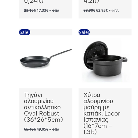
0,24lt)
4,2lt)
Original
Η
Original
Η
23,10
€
17,33
€
83,90
€
62,93
€
+ ΦΠΑ
+ ΦΠΑ
price
τρέχουσα
price
τρέχουσα
was:
τιμή
was:
τιμή
23,10€.
είναι:
83,90€.
είναι:
17,33€.
62,93€.
Sale!
Sale!
Τηγάνι
Χύτρα
αλουμινίου
αλουμινίου
αντικολλητικό
μαύρη με
Oval Robust
καπάκι Lacor
(36*26*5cm)
Ισπανίας
(16*7cm –
Original
Η
65,40
€
49,05
€
+ ΦΠΑ
1,3lt)
price
τρέχουσα
was:
τιμή