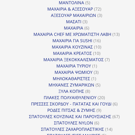
5
προϊόντα
ΜΑΝΤΟΛΙΝΑ
5
προϊόντα
72
ΜΑΧΑΙΡΙΑ & ΑΞΕΣΟΥΑΡ
72
προϊόντα
3
ΑΞΕΣΟΥΑΡ ΜΑΧΑΙΡΙΩΝ
3
3
προϊόντα
ΜΑΣΑΤΙ
3
προϊόντα
6
ΜΑΧΑΙΡΙΑ
6
προϊόντα
13
ΜΑΧΑΙΡΙΑ CHEF ΜΕ ΧΡΩΜΑΤΙΣΤΗ ΛΑΒΗ
13
16
προϊόντ
ΜΑΧΑΙΡΙΑ ΓΙΑ SUSHI
16
προϊόντα
10
ΜΑΧΑΙΡΙΑ ΚΟΥΖΙΝΑΣ
10
10
προϊόντα
ΜΑΧΑΙΡΙΑ ΚΡΕΑΤΟΣ
10
προϊόντα
7
ΜΑΧΑΙΡΙΑ ΞΕΚΟΚΚΑΛΙΣΜΑΤΟΣ
7
1
προϊόντα
ΜΑΧΑΙΡΙΑ ΤΥΡΙΟΥ
1
προϊόν
3
ΜΑΧΑΙΡΙΑ ΨΩΜΙΟΥ
3
1
προϊόντα
ΜΗΛΟΚΑΘΑΡΙΣΤΕΣ
1
προϊόν
5
ΜΗΧΑΝΕΣ ΖΥΜΑΡΙΚΩΝ
5
8
προϊόντα
ΞΥΛΑ ΚΟΠΗΣ
8
προϊόντα
20
ΠΛΑΚΕΣ ΠΟΛΥΑΙΘΥΛΕΝΙΟΥ
20
προϊόντα
6
ΠΡΕΣΣΕΣ ΣΚΟΡΔΟΥ - ΠΑΤΑΤΑΣ ΚΑΙ ΓΟΥΔΙ
6
9
προϊόντα
ΡΟΔΕΣ ΠΙΤΣΑΣ & ΖΥΜΗΣ
9
προϊόντα
67
ΣΠΑΤΟΥΛΕΣ ΚΟΥΖΙΝΑΣ ΚΑΙ ΠΑΡΟΥΣΙΑΣΗΣ
67
6
προϊόντ
ΣΠΑΤΟΥΛΕΣ NYLON
6
προϊόντα
14
ΣΠΑΤΟΥΛΕΣ ΖΑΧΑΡΟΠΛΑΣΤΙΚΗΣ
14