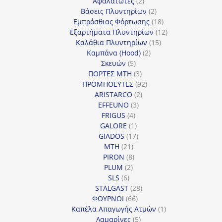
προϊόντα
2
Αφαλατωτές
2
προϊόντα
2
Βάσεις Πλυντηρίων
2
προϊόντα
18
Εμπρόσθιας Φόρτωσης
18
προϊόντα
12
Εξαρτήματα Πλυντηρίων
12
15
προϊόντα
Καλάθια Πλυντηρίων
15
2
προϊόντα
Καμπάνα (Hood)
2
5
προϊόντα
Σκευών
5
προϊόντα
3
ΠΟΡΤΕΣ MTH
3
προϊόντα
92
ΠΡΟΜΗΘΕΥΤΕΣ
92
2
προϊόντα
ARISTARCO
2
3
προϊόντα
EFFEUNO
3
4
προϊόντα
FRIGUS
4
προϊόντα
1
GALORE
1
προϊόν
17
GIADOS
17
21
προϊόντα
MTH
21
προϊόντα
8
PIRON
8
2
προϊόντα
PLUM
2
6
προϊόντα
SLS
6
προϊόντα
28
STALGAST
28
66
προϊόντα
ΦΟΥΡΝΟΙ
66
προϊόντα
1
Καπέλα Απαγωγής Ατμών
1
5
προϊόν
Λαμαρίνες
5