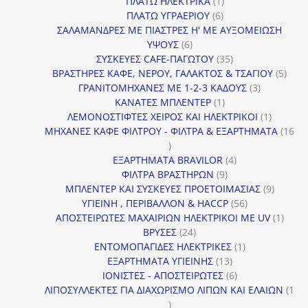
1
προϊόντα
ΠΛΑΤΩ ΗΛΕΚΤΡΙΚΑ
1
6
προϊόν
ΠΛΑΤΩ ΥΓΡΑΕΡΙΟΥ
6
προϊόντα
ΣΑΛΑΜΑΝΔΡΕΣ ΜΕ ΠΙΑΣΤΡΕΣ Η' ΜΕ ΑΥΞΟΜΕΙΩΣΗ
6
ΥΨΟΥΣ
6
προϊόντα
35
ΣΥΣΚΕΥΕΣ CAFE-ΠΑΓΩΤΟΥ
35
προϊόντα
5
ΒΡΑΣΤΗΡΕΣ ΚΑΦΕ, ΝΕΡΟΥ, ΓΑΛΑΚΤΟΣ & ΤΣΑΓΙΟΥ
5
3
προϊ
ΓΡΑΝΙΤΟΜΗΧΑΝΕΣ ΜΕ 1-2-3 ΚΑΔΟΥΣ
3
1
προϊόντα
ΚΑΝΑΤΕΣ ΜΠΛΕΝΤΕΡ
1
προϊόν
1
ΛΕΜΟΝΟΣΤΙΦΤΕΣ ΧΕΙΡΟΣ ΚΑΙ ΗΛΕΚΤΡΙΚΟΙ
1
προϊόν
ΜΗΧΑΝΕΣ ΚΑΦΕ ΦΙΛΤΡΟΥ - ΦΙΛΤΡΑ & ΕΞΑΡΤΗΜΑΤΑ
16
16
προϊόντα
4
ΕΞΑΡΤΗΜΑΤΑ BRAVILOR
4
9
προϊόντα
ΦΙΛΤΡΑ ΒΡΑΣΤΗΡΩΝ
9
προϊόντα
9
ΜΠΛΕΝΤΕΡ ΚΑΙ ΣΥΣΚΕΥΕΣ ΠΡΟΕΤΟΙΜΑΣΙΑΣ
9
56
προϊόντ
ΥΓΙΕΙΝΗ , ΠΕΡΙΒΑΛΛΟΝ & HACCP
56
προϊόντα
1
ΑΠΟΣΤΕΙΡΩΤΕΣ ΜΑΧΑΙΡΙΩΝ ΗΛΕΚΤΡΙΚΟΙ ΜΕ UV
1
24
προϊό
ΒΡΥΣΕΣ
24
προϊόντα
1
ΕΝΤΟΜΟΠΑΓΙΔΕΣ ΗΛΕΚΤΡΙΚΕΣ
1
13
προϊόν
ΕΞΑΡΤΗΜΑΤΑ ΥΓΙΕΙΝΗΣ
13
προϊόντα
6
ΙΟΝΙΣΤΕΣ - ΑΠΟΣΤΕΙΡΩΤΕΣ
6
προϊόντα
ΛΙΠΟΣΥΛΛΕΚΤΕΣ ΓΙΑ ΔΙΑΧΩΡΙΣΜΟ ΛΙΠΩΝ ΚΑΙ ΕΛΑΙΩΝ
1
1