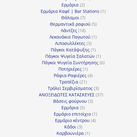
2
προϊόντα
Ερμάρια
2
προϊόντα
1
Ερμάρια Καφέ | Bar Stations
1
7
προϊόν
Θάλαμοι
7
προϊόντα
5
Θερμαντικά ραφιού
5
18
προϊόντα
Λάντζες
18
προϊόντα
1
Λεκανάκια Παγωτού
1
3
προϊόν
Λιποσυλλέκτες
3
προϊόντα
1
Πάγκοι Κατάψυξης
1
προϊόν
1
Πάγκοι Ψυγεία Σαλατών
1
προϊόν
6
Πάγκοι Ψυγεία Συντήρησης
6
1
προϊόντα
Ποτηριέρες
1
προϊόν
4
Ράφια-Ραφιέρες
4
21
προϊόντα
Τραπέζια
21
προϊόντα
3
Τρόλεϊ Σερβιρίσματος
3
προϊόντα
37
ΑΝΟΞΕΙΔΩΤΕΣ ΚΑΤΑΣΚΕΥΕΣ
37
3
προϊόντα
Βάσεις φούρνου
3
5
προϊόντα
Ερμάρια
5
προϊόντα
1
Ερμάριο επιτοίχιο
1
4
προϊόν
Ερμάριο κέντρου
4
3
προϊόντα
Κάδοι
3
προϊόντα
1
Καρβουνιέρα
1