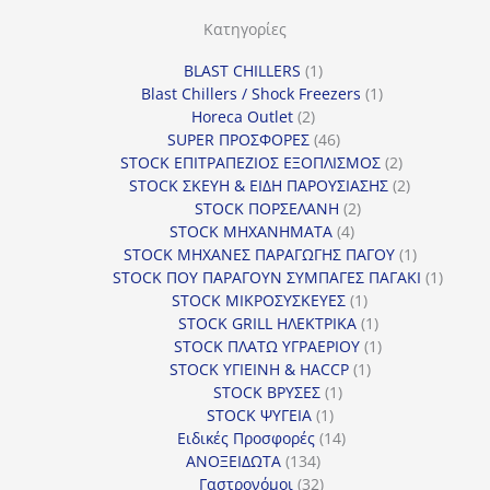
Κατηγορίες
1
BLAST CHILLERS
1
προϊόν
1
Blast Chillers / Shock Freezers
1
2
προϊόν
Horeca Outlet
2
προϊόντα
46
SUPER ΠΡΟΣΦΟΡΕΣ
46
προϊόντα
2
STOCK ΕΠΙΤΡΑΠΕΖΙΟΣ ΕΞΟΠΛΙΣΜΟΣ
2
προϊόντα
2
STOCK ΣΚΕΥΗ & ΕΙΔΗ ΠΑΡΟΥΣΙΑΣΗΣ
2
2
προϊόντα
STOCK ΠΟΡΣΕΛΑΝΗ
2
4
προϊόντα
STOCK ΜΗΧΑΝΗΜΑΤΑ
4
προϊόντα
1
STOCK ΜΗΧΑΝΕΣ ΠΑΡΑΓΩΓΗΣ ΠΑΓΟΥ
1
προϊόν
1
STOCK ΠΟΥ ΠΑΡΑΓΟΥΝ ΣΥΜΠΑΓΕΣ ΠΑΓΑΚΙ
1
1
προϊόν
STOCK ΜΙΚΡΟΣΥΣΚΕΥΕΣ
1
προϊόν
1
STOCK GRILL ΗΛΕΚΤΡΙΚΑ
1
προϊόν
1
STOCK ΠΛΑΤΩ ΥΓΡΑΕΡΙΟΥ
1
1
προϊόν
STOCK ΥΓΙΕΙΝΗ & HACCP
1
1
προϊόν
STOCK ΒΡΥΣΕΣ
1
1
προϊόν
STOCK ΨΥΓΕΙΑ
1
προϊόν
14
Ειδικές Προσφορές
14
134
προϊόντα
ΑΝΟΞΕΙΔΩΤΑ
134
προϊόντα
32
Γαστρονόμοι
32