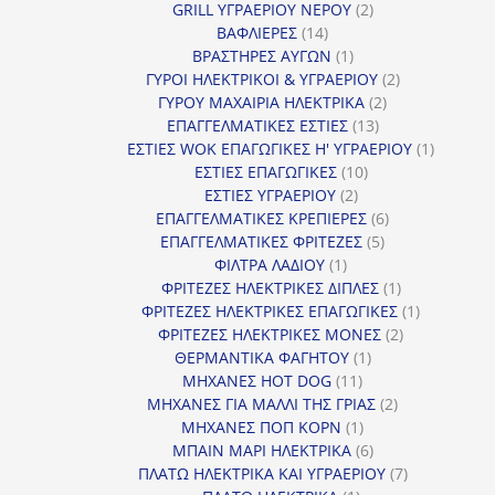
2
προϊόν
GRILL ΥΓΡΑΕΡΙΟΥ ΝΕΡΟΥ
2
14
προϊόντα
ΒΑΦΛΙΕΡΕΣ
14
προϊόντα
1
ΒΡΑΣΤΗΡΕΣ ΑΥΓΩΝ
1
προϊόν
2
ΓΥΡΟΙ ΗΛΕΚΤΡΙΚΟΙ & ΥΓΡΑΕΡΙΟΥ
2
2
προϊόντα
ΓΥΡΟΥ ΜΑΧΑΙΡΙΑ ΗΛΕΚΤΡΙΚΑ
2
13
προϊόντα
ΕΠΑΓΓΕΛΜΑΤΙΚΕΣ ΕΣΤΙΕΣ
13
προϊόντα
1
ΕΣΤΙΕΣ WOK ΕΠΑΓΩΓΙΚΕΣ Η' ΥΓΡΑΕΡΙΟΥ
1
10
προϊόν
ΕΣΤΙΕΣ ΕΠΑΓΩΓΙΚΕΣ
10
2
προϊόντα
ΕΣΤΙΕΣ ΥΓΡΑΕΡΙΟΥ
2
προϊόντα
6
ΕΠΑΓΓΕΛΜΑΤΙΚΕΣ ΚΡΕΠΙΕΡΕΣ
6
5
προϊόντα
ΕΠΑΓΓΕΛΜΑΤΙΚΕΣ ΦΡΙΤΕΖΕΣ
5
1
προϊόντα
ΦΙΛΤΡΑ ΛΑΔΙΟΥ
1
προϊόν
1
ΦΡΙΤΕΖΕΣ ΗΛΕΚΤΡΙΚΕΣ ΔΙΠΛΕΣ
1
προϊόν
1
ΦΡΙΤΕΖΕΣ ΗΛΕΚΤΡΙΚΕΣ ΕΠΑΓΩΓΙΚΕΣ
1
2
προϊόν
ΦΡΙΤΕΖΕΣ ΗΛΕΚΤΡΙΚΕΣ ΜΟΝΕΣ
2
1
προϊόντα
ΘΕΡΜΑΝΤΙΚΑ ΦΑΓΗΤΟΥ
1
11
προϊόν
ΜΗΧΑΝΕΣ HOT DOG
11
προϊόντα
2
ΜΗΧΑΝΕΣ ΓΙΑ ΜΑΛΛΙ ΤΗΣ ΓΡΙΑΣ
2
1
προϊόντα
ΜΗΧΑΝΕΣ ΠΟΠ ΚΟΡΝ
1
προϊόν
6
ΜΠΑΙΝ ΜΑΡΙ ΗΛΕΚΤΡΙΚΑ
6
προϊόντα
7
ΠΛΑΤΩ ΗΛΕΚΤΡΙΚΑ ΚΑΙ ΥΓΡΑΕΡΙΟΥ
7