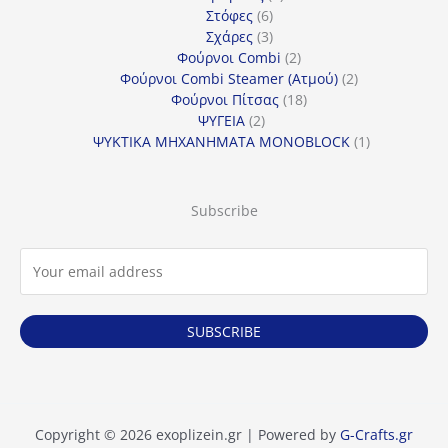
6
προϊόντα
Στόφες
6
προϊόντα
3
Σχάρες
3
προϊόντα
2
Φούρνοι Combi
2
προϊόντα
2
Φούρνοι Combi Steamer (Ατμού)
2
18
προϊόντα
Φούρνοι Πίτσας
18
2
προϊόντα
ΨΥΓΕΙΑ
2
προϊόντα
1
ΨΥΚΤΙΚΑ ΜΗΧΑΝΗΜΑΤΑ MONOBLOCK
1
προϊόν
Subscribe
SUBSCRIBE
Copyright © 2026 exoplizein.gr | Powered by
G-Crafts.gr