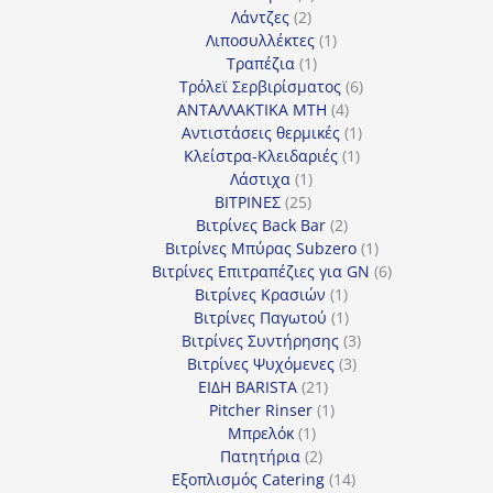
2
προϊόν
Λάντζες
2
προϊόντα
1
Λιποσυλλέκτες
1
1
προϊόν
Τραπέζια
1
προϊόν
6
Τρόλεϊ Σερβιρίσματος
6
4
προϊόντα
ΑΝΤΑΛΛΑΚΤΙΚΑ MTH
4
προϊόντα
1
Αντιστάσεις θερμικές
1
1
προϊόν
Κλείστρα-Κλειδαριές
1
1
προϊόν
Λάστιχα
1
25
προϊόν
ΒΙΤΡΙΝΕΣ
25
προϊόντα
2
Βιτρίνες Back Bar
2
προϊόντα
1
Βιτρίνες Mπύρας Subzero
1
προϊόν
6
Βιτρίνες Επιτραπέζιες για GN
6
1
προϊόντα
Βιτρίνες Κρασιών
1
προϊόν
1
Βιτρίνες Παγωτού
1
προϊόν
3
Βιτρίνες Συντήρησης
3
3
προϊόντα
Βιτρίνες Ψυχόμενες
3
21
προϊόντα
ΕΙΔΗ BARISTA
21
προϊόντα
1
Pitcher Rinser
1
1
προϊόν
Μπρελόκ
1
προϊόν
2
Πατητήρια
2
προϊόντα
14
Εξοπλισμός Catering
14