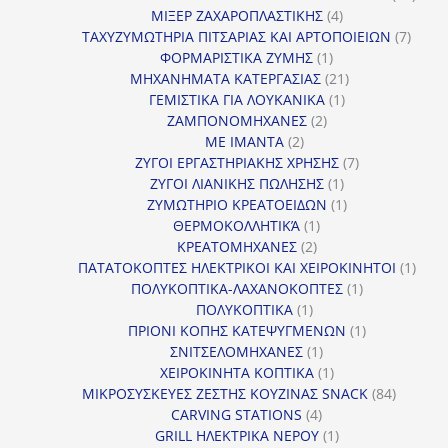
4
προϊ
ΜΙΞΕΡ ΖΑΧΑΡΟΠΛΑΣΤΙΚΗΣ
4
προϊόντα
7
ΤΑΧΥΖΥΜΩΤΗΡΙΑ ΠΙΤΣΑΡΙΑΣ ΚΑΙ ΑΡΤΟΠΟΙΕΙΩΝ
7
1
προϊό
ΦΟΡΜΑΡΙΣΤΙΚΑ ΖΥΜΗΣ
1
προϊόν
21
ΜΗΧΑΝΗΜΑΤΑ ΚΑΤΕΡΓΑΣΙΑΣ
21
1
προϊόντα
ΓΕΜΙΣΤΙΚΑ ΓΙΑ ΛΟΥΚΑΝΙΚΑ
1
2
προϊόν
ΖΑΜΠΟΝΟΜΗΧΑΝΕΣ
2
2
προϊόντα
ΜΕ ΙΜΑΝΤΑ
2
προϊόντα
7
ΖΥΓΟΙ ΕΡΓΑΣΤΗΡΙΑΚΗΣ ΧΡΗΣΗΣ
7
1
προϊόντα
ΖΥΓΟΙ ΛΙΑΝΙΚΗΣ ΠΩΛΗΣΗΣ
1
προϊόν
1
ΖΥΜΩΤΗΡΙΟ ΚΡΕΑΤΟΕΙΔΩΝ
1
1
προϊόν
ΘΕΡΜΟΚΟΛΛΗΤΙΚΆ
1
2
προϊόν
ΚΡΕΑΤΟΜΗΧΑΝΕΣ
2
προϊόντα
1
ΠΑΤΑΤΟΚΟΠΤΕΣ ΗΛΕΚΤΡΙΚΟΙ ΚΑΙ ΧΕΙΡΟΚΙΝΗΤΟΙ
1
1
προϊ
ΠΟΛΥΚΟΠΤΙΚΑ-ΛΑΧΑΝΟΚΟΠΤΕΣ
1
1
προϊόν
ΠΟΛΥΚΟΠΤΙΚΑ
1
προϊόν
1
ΠΡΙΟΝΙ ΚΟΠΗΣ ΚΑΤΕΨΥΓΜΕΝΩΝ
1
1
προϊόν
ΣΝΙΤΣΕΛΟΜΗΧΑΝΕΣ
1
προϊόν
1
ΧΕΙΡΟΚΙΝΗΤΑ ΚΟΠΤΙΚΑ
1
προϊόν
84
ΜΙΚΡΟΣΥΣΚΕΥΕΣ ΖΕΣΤΗΣ ΚΟΥΖΙΝΑΣ SNACK
84
4
προϊόντ
CARVING STATIONS
4
προϊόντα
1
GRILL ΗΛΕΚΤΡΙΚΑ ΝΕΡΟΥ
1