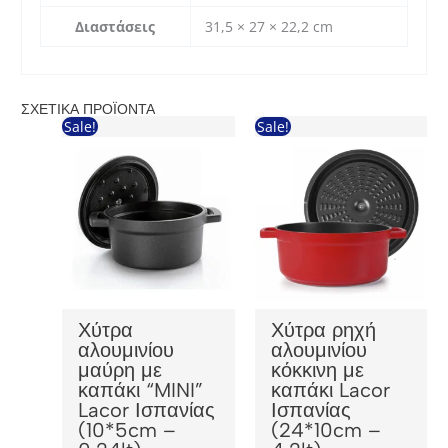
Διαστάσεις
31,5 × 27 × 22,2 cm
ΣΧΕΤΙΚΆ ΠΡΟΪΌΝΤΑ
Sale!
Sale!
Χύτρα
Χύτρα ρηχή
αλουμινίου
αλουμινίου
μαύρη με
κόκκινη με
καπάκι “MINI”
καπάκι Lacor
Lacor Ισπανίας
Ισπανίας
(10*5cm –
(24*10cm –