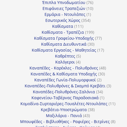
προϊόντα
76
Έπιπλα Υπνοδωματίου
76
10
προϊόντα
Επιφάνειες Τραπεζιών
10
1
προϊόντα
Ερμάρια - Ντουλάπες
1
354
προϊόν
Εσωτερικός Χώρος
354
111
προϊόντα
Καθίσματα
111
προϊόντα
199
Καθίσματα - Τραπέζια
199
προϊόντα
77
Καθίσματα Γραφείου-Υποδοχής
77
30
προϊόντα
Καθίσματα Διευθυντικά
30
προϊόντα
17
Καθίσματα Εργασίας - Μαθητείας
17
5
προϊόντα
Καθρέπτες
5
4
προϊόντα
Καλόγεροι
4
προϊόντα
48
Καναπέδες - Καρέκλες - Πολυθρόνες
48
30
προϊόντα
Καναπέδες & Καθίσματα Υποδοχής
30
2
προϊόντα
Καναπέδες Γωνία-Πολυμορφικοί
2
προϊόντα
3
Καναπέδες-Πολυθρόνες & Σκαμπό Κρεβάτι
3
34
προϊόντ
Καναπέδες-Πολυθρόνες-Σαλόνια
34
προϊόντα
1
Καφενείου-Ταβέρνας Παραδοσιακά
1
προϊόν
11
Κομοδίνα-Συρταριέρες-Τουαλέτες-Ντουλάπες
11
38
προϊόν
Κρεβάτια-Υποστρώματα
38
43
προϊόντα
Μαξιλάρια - Πανιά
43
προϊόντα
8
Μπουφέδες - Βιβλιοθήκες - Ραφιέρες - Βιτρίνες
8