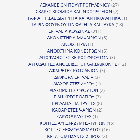
προϊόντα
27
ΛΕΚΑΝΕΣ GN ΠΟΛΥΠΡΟΠΥΛΕΝΙΟΥ
27
7
προϊόντα
ΣΧΑΡΕΣ ΧΡΩΜΙΟΥ ΚΑΙ INOX ΨΥΓΕΙΩΝ
7
προϊόντα
1
ΤΑΨΙΑ ΠΙΤΣΑΣ ΔΙΑΤΡΗΤΑ ΚΑΙ ΑΝΤΙΚΟΛΛΗΤΙΚΑ
1
18
προϊόν
ΤΑΨΙΑ ΦΟΥΡΝΟΥ ΓΙΑ ΦΑΓΗΤΑ ΚΑΙ ΓΛΥΚΑ
18
311
προϊόντ
ΕΡΓΑΛΕΙΑ ΚΟΥΖΙΝΑΣ
311
προϊόντα
5
ΑΚΟΝΙΣΤΗΡΙΑ ΜΑΧΑΙΡΙΩΝ
5
1
προϊόντα
ΑΝΟΙΧΤΗΡΙΑ
1
προϊόν
5
ΑΝΟΙΧΤΗΡΙΑ ΚΟΝΣΕΡΒΩΝ
5
προϊόντα
3
ΑΠΟΦΛΟΙΩΤΕΣ ΧΕΙΡΟΣ ΦΡΟΥΤΩΝ
3
προϊόντα
12
ΑΥΓΟΔΑΡΤΕΣ ΑΝΟΞΕΙΔΩΤΟΙ ΚΑΙ ΣΙΛΙΚΟΝΗΣ
12
3
προϊόν
ΑΦΑΙΡΕΤΕΣ ΚΟΤΣΑΝΙΩΝ
3
3
προϊόντα
ΔΙΑΦΟΡΑ ΕΡΓΑΛΕΙΑ
3
προϊόντα
1
ΔΙΑΧΩΡΙΣΤΕΣ ΑΥΓΟΥ
1
προϊόν
2
ΔΙΑΧΩΡΙΣΤΕΣ ΦΡΟΥΤΩΝ
2
3
προϊόντα
ΕΙΔΗ ΚΡΕΟΠΩΛΕΙΟΥ
3
προϊόντα
8
ΕΡΓΑΛΕΙΑ ΓΙΑ ΤΡΥΠΕΣ
8
προϊόντα
2
ΚΑΘΑΡΙΣΤΕΣ ΨΑΡΙΩΝ
2
1
προϊόντα
ΚΑΡΥΟΘΡΑΥΣΤΕΣ
1
προϊόν
15
ΚΟΠΤΕΣ ΑΥΓΩΝ-ΖΥΜΗΣ-ΤΥΡΙΩΝ
15
16
προϊόντα
ΚΟΠΤΕΣ ΞΕΦΛΟΥΔΙΣΜΑΤΟΣ
16
2
προϊόντα
ΚΡΕΑΤΟΜΗΧΑΝΕΣ ΧΕΙΡΟΣ
2