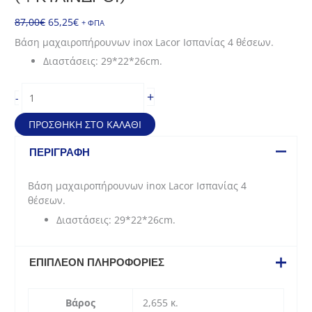
Original
Η
87,00
€
65,25
€
+ ΦΠΑ
price
τρέχουσα
Βάση μαχαιροπήρουνων inox Lacor Ισπανίας 4 θέσεων.
was:
τιμή
Διαστάσεις: 29*22*26cm.
87,00€.
είναι:
65,25€.
Βάση
+
-
μαχαιροπήρουνων
Lacor
ΠΡΟΣΘΉΚΗ ΣΤΟ ΚΑΛΆΘΙ
(4
κύλινδροι)
ΠΕΡΙΓΡΑΦΉ
ποσότητα
Βάση μαχαιροπήρουνων inox Lacor Ισπανίας 4
θέσεων.
Διαστάσεις: 29*22*26cm.
ΕΠΙΠΛΈΟΝ ΠΛΗΡΟΦΟΡΊΕΣ
Βάρος
2,655 κ.