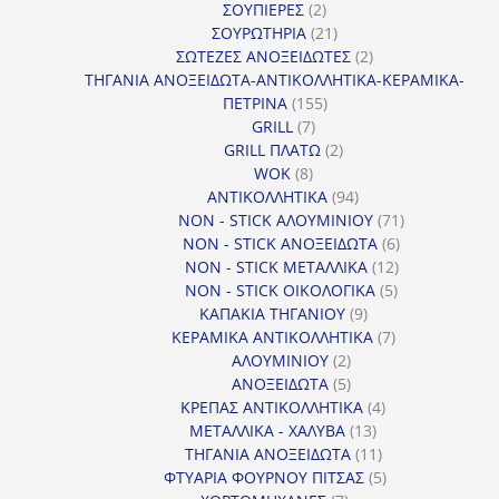
2
προϊόντα
ΣΟΥΠΙΕΡΕΣ
2
προϊόντα
21
ΣΟΥΡΩΤΗΡΙΑ
21
προϊόντα
2
ΣΩΤΕΖΕΣ ΑΝΟΞΕΙΔΩΤΕΣ
2
προϊόντα
ΤΗΓΑΝΙΑ ΑΝΟΞΕΙΔΩΤΑ-ΑΝΤΙΚΟΛΛΗΤΙΚΑ-ΚΕΡΑΜΙΚΑ-
155
ΠΕΤΡΙΝΑ
155
7
προϊόντα
GRILL
7
προϊόντα
2
GRILL ΠΛΑΤΩ
2
8
προϊόντα
WOK
8
προϊόντα
94
ΑΝΤΙΚΟΛΛΗΤΙΚΑ
94
προϊόντα
71
NON - STICK ΑΛΟΥΜΙΝΙΟΥ
71
6
προϊόντα
NON - STICK ΑΝΟΞΕΙΔΩΤΑ
6
12
προϊόντα
NON - STICK ΜΕΤΑΛΛΙΚΑ
12
5
προϊόντα
NON - STICK ΟΙΚΟΛΟΓΙΚΑ
5
9
προϊόντα
ΚΑΠΑΚΙΑ ΤΗΓΑΝΙΟΥ
9
προϊόντα
7
ΚΕΡΑΜΙΚΑ ΑΝΤΙΚΟΛΛΗΤΙΚΑ
7
2
προϊόντα
ΑΛΟΥΜΙΝΙΟΥ
2
προϊόντα
5
ΑΝΟΞΕΙΔΩΤΑ
5
προϊόντα
4
ΚΡΕΠΑΣ ΑΝΤΙΚΟΛΛΗΤΙΚΑ
4
13
προϊόντα
ΜΕΤΑΛΛΙΚΑ - ΧΑΛΥΒΑ
13
προϊόντα
11
ΤΗΓΑΝΙΑ ΑΝΟΞΕΙΔΩΤΑ
11
προϊόντα
5
ΦΤΥΑΡΙΑ ΦΟΥΡΝΟΥ ΠΙΤΣΑΣ
5