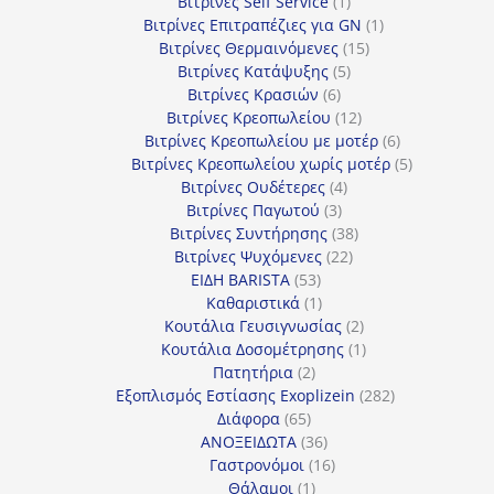
1
προϊόν
Βιτρίνες Self Service
1
προϊόν
1
Βιτρίνες Επιτραπέζιες για GN
1
15
προϊόν
Βιτρίνες Θερμαινόμενες
15
5
προϊόντα
Βιτρίνες Κατάψυξης
5
6
προϊόντα
Βιτρίνες Κρασιών
6
προϊόντα
12
Βιτρίνες Κρεοπωλείου
12
προϊόντα
6
Βιτρίνες Κρεοπωλείου με μοτέρ
6
προϊόντα
5
Βιτρίνες Κρεοπωλείου χωρίς μοτέρ
5
4
προϊόντα
Βιτρίνες Ουδέτερες
4
3
προϊόντα
Βιτρίνες Παγωτού
3
προϊόντα
38
Βιτρίνες Συντήρησης
38
22
προϊόντα
Βιτρίνες Ψυχόμενες
22
53
προϊόντα
ΕΙΔΗ BARISTA
53
προϊόντα
1
Καθαριστικά
1
προϊόν
2
Κουτάλια Γευσιγνωσίας
2
προϊόντα
1
Κουτάλια Δοσομέτρησης
1
2
προϊόν
Πατητήρια
2
προϊόντα
282
Εξοπλισμός Εστίασης Exoplizein
282
65
προϊόντα
Διάφορα
65
προϊόντα
36
ΑΝΟΞΕΙΔΩΤΑ
36
προϊόντα
16
Γαστρονόμοι
16
1
προϊόντα
Θάλαμοι
1