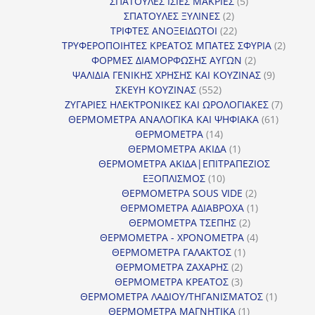
5
προϊόντα
ΣΠΑΤΟΥΛΕΣ ΙΣΙΕΣ ΜΑΚΡΙΕΣ
5
2
προϊόντα
ΣΠΑΤΟΥΛΕΣ ΞΥΛΙΝΕΣ
2
προϊόντα
22
ΤΡΙΦΤΕΣ ΑΝΟΞΕΙΔΩΤΟΙ
22
προϊόντα
2
ΤΡΥΦΕΡΟΠΟΙΗΤΕΣ ΚΡΕΑΤΟΣ ΜΠΑΤΕΣ ΣΦΥΡΙΑ
2
2
προϊόν
ΦΟΡΜΕΣ ΔΙΑΜΟΡΦΩΣΗΣ ΑΥΓΩΝ
2
προϊόντα
9
ΨΑΛΙΔΙΑ ΓΕΝΙΚΗΣ ΧΡΗΣΗΣ ΚΑΙ ΚΟΥΖΙΝΑΣ
9
552
προϊόντα
ΣΚΕΥΗ ΚΟΥΖΙΝΑΣ
552
προϊόντα
7
ΖΥΓΑΡΙΕΣ ΗΛΕΚΤΡΟΝΙΚΕΣ ΚΑΙ ΩΡΟΛΟΓΙΑΚΕΣ
7
61
προϊόν
ΘΕΡΜΟΜΕΤΡΑ ΑΝΑΛΟΓΙΚΑ ΚΑΙ ΨΗΦΙΑΚΑ
61
14
προϊόντ
ΘΕΡΜΟΜΕΤΡΑ
14
προϊόντα
1
ΘΕΡΜΟΜΕΤΡΑ ΑΚΙΔΑ
1
προϊόν
ΘΕΡΜΟΜΕΤΡΑ ΑΚΙΔΑ|ΕΠΙΤΡΑΠΕΖΙΟΣ
10
ΕΞΟΠΛΙΣΜΟΣ
10
προϊόντα
2
ΘΕΡΜΟΜΕΤΡΑ SOUS VIDE
2
προϊόντα
1
ΘΕΡΜΟΜΕΤΡΑ ΑΔΙΑΒΡΟΧΑ
1
2
προϊόν
ΘΕΡΜΟΜΕΤΡΑ ΤΣΕΠΗΣ
2
προϊόντα
4
ΘΕΡΜΟΜΕΤΡΑ - ΧΡΟΝΟΜΕΤΡΑ
4
1
προϊόντα
ΘΕΡΜΟΜΕΤΡΑ ΓΑΛΑΚΤΟΣ
1
2
προϊόν
ΘΕΡΜΟΜΕΤΡΑ ΖΑΧΑΡΗΣ
2
προϊόντα
3
ΘΕΡΜΟΜΕΤΡΑ ΚΡΕΑΤΟΣ
3
προϊόντα
1
ΘΕΡΜΟΜΕΤΡΑ ΛΑΔΙΟΥ/ΤΗΓΑΝΙΣΜΑΤΟΣ
1
1
προϊόν
ΘΕΡΜΟΜΕΤΡΑ ΜΑΓΝΗΤΙΚΑ
1