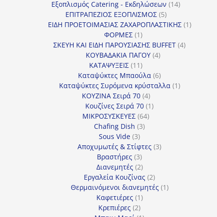
προϊόντα
14
Εξοπλισμός Catering - Εκδηλώσεων
14
5
προϊόντα
ΕΠΙΤΡΑΠΕΖΙΟΣ ΕΞΟΠΛΙΣΜΟΣ
5
προϊόντα
1
ΕΙΔΗ ΠΡΟΕΤΟΙΜΑΣΙΑΣ ΖΑΧΑΡΟΠΛΑΣΤΙΚΗΣ
1
1
προϊόν
ΦΟΡΜΕΣ
1
προϊόν
4
ΣΚΕΥΗ ΚΑΙ ΕΙΔΗ ΠΑΡΟΥΣΙΑΣΗΣ BUFFET
4
4
προϊόντα
ΚΟΥΒΑΔΑΚΙΑ ΠΑΓΟΥ
4
11
προϊόντα
ΚΑΤΑΨΥΞΕΙΣ
11
προϊόντα
6
Καταψύκτες Μπαούλα
6
προϊόντα
1
Καταψύκτες Συρόμενα κρύσταλλα
1
4
προϊόν
ΚΟΥΖΙΝΑ Σειρά 70
4
προϊόντα
1
Κουζίνες Σειρά 70
1
64
προϊόν
ΜΙΚΡΟΣΥΣΚΕΥΕΣ
64
3
προϊόντα
Chafing Dish
3
3
προϊόντα
Sous Vide
3
προϊόντα
3
Αποχυμωτές & Στίφτες
3
3
προϊόντα
Βραστήρες
3
προϊόντα
2
Διανεμητές
2
προϊόντα
2
Εργαλεία Κουζίνας
2
προϊόντα
1
Θερμαινόμενοι διανεμητές
1
1
προϊόν
Καφετιέρες
1
2
προϊόν
Κρεπιέρες
2