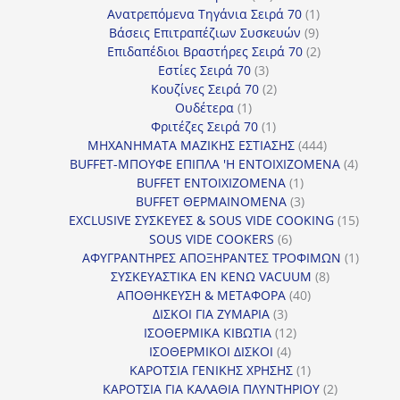
προϊόντα
1
Ανατρεπόμενα Τηγάνια Σειρά 70
1
9
προϊόν
Βάσεις Επιτραπέζιων Συσκευών
9
προϊόντα
2
Επιδαπέδιοι Βραστήρες Σειρά 70
2
3
προϊόντα
Εστίες Σειρά 70
3
προϊόντα
2
Κουζίνες Σειρά 70
2
1
προϊόντα
Ουδέτερα
1
προϊόν
1
Φριτέζες Σειρά 70
1
προϊόν
444
ΜΗΧΑΝΗΜΑΤΑ ΜΑΖΙΚΗΣ ΕΣΤΙΑΣΗΣ
444
προϊόντα
4
BUFFET-ΜΠΟΥΦΕ ΕΠΙΠΛΑ 'Η ΕΝΤΟΙΧΙΖΟΜΕΝΑ
4
1
προϊόν
BUFFET ΕΝΤΟΙΧΙΖΟΜΕΝΑ
1
προϊόν
3
BUFFET ΘΕΡΜΑΙΝΟΜΕΝΑ
3
προϊόντα
15
EXCLUSIVE ΣΥΣΚΕΥΕΣ & SOUS VIDE COOKING
15
6
προϊόν
SOUS VIDE COOKERS
6
προϊόντα
1
ΑΦΥΓΡΑΝΤΗΡΕΣ ΑΠΟΞΗΡΑΝΤΕΣ ΤΡΟΦΙΜΩΝ
1
8
προϊόν
ΣΥΣΚΕΥΑΣΤΙΚΑ ΕΝ ΚΕΝΩ VACUUM
8
40
προϊόντα
ΑΠΟΘΗΚΕΥΣΗ & ΜΕΤΑΦΟΡΑ
40
3
προϊόντα
ΔΙΣΚΟΙ ΓΙΑ ΖΥΜΑΡΙΑ
3
προϊόντα
12
ΙΣΟΘΕΡΜΙΚΑ ΚΙΒΩΤΙΑ
12
4
προϊόντα
ΙΣΟΘΕΡΜΙΚΟΙ ΔΙΣΚΟΙ
4
προϊόντα
1
ΚΑΡΟΤΣΙΑ ΓΕΝΙΚΗΣ ΧΡΗΣΗΣ
1
προϊόν
2
ΚΑΡΟΤΣΙΑ ΓΙΑ ΚΑΛΑΘΙΑ ΠΛΥΝΤΗΡΙΟΥ
2