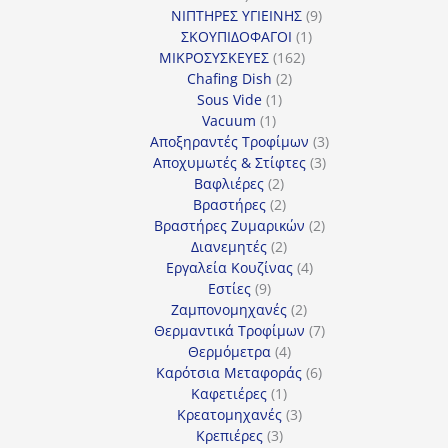
προϊόν
9
ΝΙΠΤΗΡΕΣ ΥΓΙΕΙΝΗΣ
9
1
προϊόντα
ΣΚΟΥΠΙΔΟΦΑΓΟΙ
1
162
προϊόν
ΜΙΚΡΟΣΥΣΚΕΥΕΣ
162
2
προϊόντα
Chafing Dish
2
1
προϊόντα
Sous Vide
1
1
προϊόν
Vacuum
1
προϊόν
3
Αποξηραντές Τροφίμων
3
3
προϊόντα
Αποχυμωτές & Στίφτες
3
2
προϊόντα
Βαφλιέρες
2
προϊόντα
2
Βραστήρες
2
προϊόντα
2
Βραστήρες Ζυμαρικών
2
2
προϊόντα
Διανεμητές
2
προϊόντα
4
Εργαλεία Κουζίνας
4
9
προϊόντα
Εστίες
9
προϊόντα
2
Ζαμπονομηχανές
2
προϊόντα
7
Θερμαντικά Τροφίμων
7
4
προϊόντα
Θερμόμετρα
4
προϊόντα
6
Καρότσια Μεταφοράς
6
1
προϊόντα
Καφετιέρες
1
προϊόν
3
Κρεατομηχανές
3
3
προϊόντα
Κρεπιέρες
3