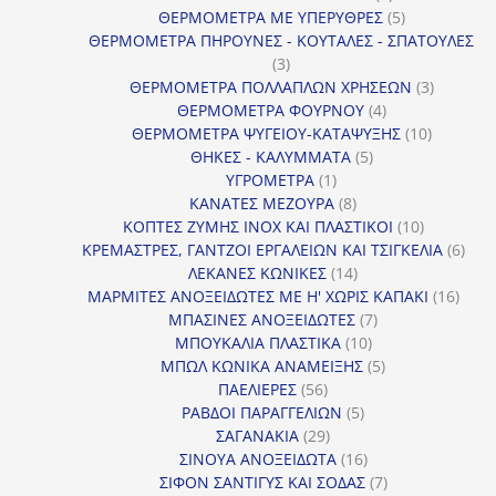
προϊόν
5
ΘΕΡΜΟΜΕΤΡΑ ΜΕ ΥΠΕΡΥΘΡΕΣ
5
προϊόντα
ΘΕΡΜΟΜΕΤΡΑ ΠΗΡΟΥΝΕΣ - ΚΟΥΤΑΛΕΣ - ΣΠΑΤΟΥΛΕΣ
3
3
προϊόντα
3
ΘΕΡΜΟΜΕΤΡΑ ΠΟΛΛΑΠΛΩΝ ΧΡΗΣΕΩΝ
3
4
προϊόντ
ΘΕΡΜΟΜΕΤΡΑ ΦΟΥΡΝΟΥ
4
προϊόντα
10
ΘΕΡΜΟΜΕΤΡΑ ΨΥΓΕΙΟΥ-ΚΑΤΑΨΥΞΗΣ
10
5
προϊόντα
ΘΗΚΕΣ - ΚΑΛΥΜΜΑΤΑ
5
1
προϊόντα
ΥΓΡΟΜΕΤΡΑ
1
προϊόν
8
ΚΑΝΑΤΕΣ ΜΕΖΟΥΡΑ
8
προϊόντα
10
ΚΟΠΤΕΣ ΖΥΜΗΣ INOX ΚΑΙ ΠΛΑΣΤΙΚΟΙ
10
προϊόντα
6
ΚΡΕΜΑΣΤΡΕΣ, ΓΑΝΤΖΟΙ ΕΡΓΑΛΕΙΩΝ ΚΑΙ ΤΣΙΓΚΕΛΙΑ
6
14
προϊ
ΛΕΚΑΝΕΣ ΚΩΝΙΚΕΣ
14
προϊόντα
16
ΜΑΡΜΙΤΕΣ ΑΝΟΞΕΙΔΩΤΕΣ ΜΕ Η' ΧΩΡΙΣ ΚΑΠΑΚΙ
16
7
προϊ
ΜΠΑΣΙΝΕΣ ΑΝΟΞΕΙΔΩΤΕΣ
7
10
προϊόντα
ΜΠΟΥΚΑΛΙΑ ΠΛΑΣΤΙΚΑ
10
προϊόντα
5
ΜΠΩΛ ΚΩΝΙΚΑ ΑΝΑΜΕΙΞΗΣ
5
56
προϊόντα
ΠΑΕΛΙΕΡΕΣ
56
προϊόντα
5
ΡΑΒΔΟΙ ΠΑΡΑΓΓΕΛΙΩΝ
5
29
προϊόντα
ΣΑΓΑΝΑΚΙΑ
29
προϊόντα
16
ΣΙΝΟΥΑ ΑΝΟΞΕΙΔΩΤΑ
16
προϊόντα
7
ΣΙΦΟΝ ΣΑΝΤΙΓΥΣ ΚΑΙ ΣΟΔΑΣ
7