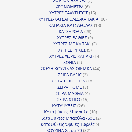
7
προϊόντα
ΧΟΡΤΟΜΗΧΑΝΕΣ
7
6
προϊόντα
ΧΡΟΝΟΜΕΤΡΑ
6
προϊόντα
15
ΧΥΤΡΕΣ ΤΑΧΥΤΗΤΟΣ
15
προϊόντα
80
ΧΥΤΡΕΣ-ΚΑΤΣΑΡΟΛΕΣ-ΚΑΠΑΚΙΑ
80
18
προϊόντα
ΚΑΠΑΚΙΑ ΚΑΤΣΑΡΟΛΑΣ
18
28
προϊόντα
ΚΑΤΣΑΡΟΛΙΑ
28
προϊόντα
9
ΧΥΤΡΕΣ ΒΑΘΙΕΣ
9
προϊόντα
2
ΧΥΤΡΕΣ ΜΕ ΚΑΠΑΚΙ
2
9
προϊόντα
ΧΥΤΡΕΣ ΡΗΧΕΣ
9
προϊόντα
14
ΧΥΤΡΕΣ ΧΩΡΙΣ ΚΑΠΑΚΙ
14
2
προϊόντα
ΧΩΝΙΑ
2
προϊόντα
44
ΣΚΕΥΗ ΚΟΥΖΙΝΑΣ ΟΙΚΙΑΚΑ
44
2
προϊόντα
ΣΕΙΡΑ BASIC
2
προϊόντα
18
ΣΕΙΡΑ COCOTTES
18
5
προϊόντα
ΣΕΙΡΑ HOME
5
προϊόντα
4
ΣΕΙΡΑ MAGMA
4
15
προϊόντα
ΣΕΙΡΑ STILO
15
26
προϊόντα
ΚΑΤΑΨΥΞΕΙΣ
26
προϊόντα
10
Καταψύκτες Μπαούλα
10
προϊόντα
2
Καταψύκτες Μπαούλα -60C
2
4
προϊόντα
Καταψύξεις Όρθιες Τυφλές
4
32
προϊόντα
ΚΟΥΖΙΝΑ Σειρά 70
32