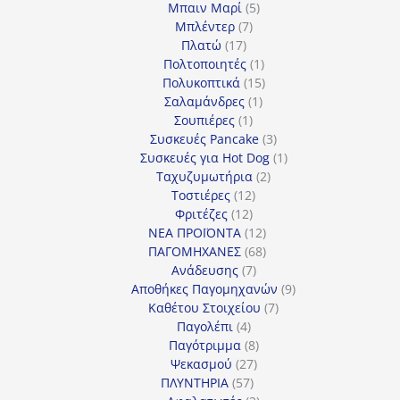
προϊόντα
5
Μπαιν Μαρί
5
7
προϊόντα
Μπλέντερ
7
17
προϊόντα
Πλατώ
17
προϊόντα
1
Πολτοποιητές
1
προϊόν
15
Πολυκοπτικά
15
1
προϊόντα
Σαλαμάνδρες
1
1
προϊόν
Σουπιέρες
1
προϊόν
3
Συσκευές Pancake
3
προϊόντα
1
Συσκευές για Hot Dog
1
2
προϊόν
Ταχυζυμωτήρια
2
12
προϊόντα
Τοστιέρες
12
12
προϊόντα
Φριτέζες
12
προϊόντα
12
ΝΕΑ ΠΡΟΪΟΝΤΑ
12
προϊόντα
68
ΠΑΓΟΜΗΧΑΝΕΣ
68
7
προϊόντα
Ανάδευσης
7
προϊόντα
9
Αποθήκες Παγομηχανών
9
7
προϊόντα
Καθέτου Στοιχείου
7
4
προϊόντα
Παγολέπι
4
προϊόντα
8
Παγότριμμα
8
27
προϊόντα
Ψεκασμού
27
57
προϊόντα
ΠΛΥΝΤΗΡΙΑ
57