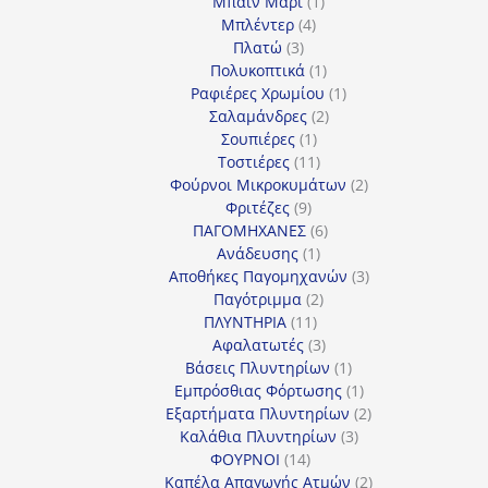
προϊόντα
1
Μπαιν Μαρί
1
4
προϊόν
Μπλέντερ
4
3
προϊόντα
Πλατώ
3
προϊόντα
1
Πολυκοπτικά
1
προϊόν
1
Ραφιέρες Χρωμίου
1
2
προϊόν
Σαλαμάνδρες
2
1
προϊόντα
Σουπιέρες
1
προϊόν
11
Τοστιέρες
11
προϊόντα
2
Φούρνοι Μικροκυμάτων
2
9
προϊόντα
Φριτέζες
9
προϊόντα
6
ΠΑΓΟΜΗΧΑΝΕΣ
6
1
προϊόντα
Ανάδευσης
1
προϊόν
3
Αποθήκες Παγομηχανών
3
2
προϊόντα
Παγότριμμα
2
11
προϊόντα
ΠΛΥΝΤΗΡΙΑ
11
προϊόντα
3
Αφαλατωτές
3
προϊόντα
1
Βάσεις Πλυντηρίων
1
προϊόν
1
Εμπρόσθιας Φόρτωσης
1
προϊόν
2
Εξαρτήματα Πλυντηρίων
2
3
προϊόντα
Καλάθια Πλυντηρίων
3
14
προϊόντα
ΦΟΥΡΝΟΙ
14
προϊόντα
2
Καπέλα Απαγωγής Ατμών
2