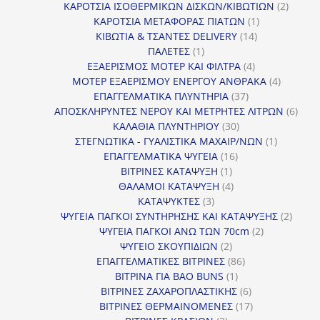
προϊόντα
2
ΚΑΡΟΤΣΙΑ ΙΣΟΘΕΡΜΙΚΩΝ ΔΙΣΚΩΝ/ΚΙΒΩΤΙΩΝ
2
1
προϊόν
ΚΑΡΟΤΣΙΑ ΜΕΤΑΦΟΡΑΣ ΠΙΑΤΩΝ
1
14
προϊόν
ΚΙΒΩΤΙΑ & ΤΣΑΝΤΕΣ DELIVERY
14
1
προϊόντα
ΠΑΛΕΤΕΣ
1
προϊόν
4
ΕΞΑΕΡΙΣΜΟΣ ΜΟΤΕΡ ΚΑΙ ΦΙΛΤΡΑ
4
προϊόντα
4
ΜΟΤΕΡ ΕΞΑΕΡΙΣΜΟΥ ΕΝΕΡΓΟΥ ΑΝΘΡΑΚΑ
4
37
προϊόντ
ΕΠΑΓΓΕΛΜΑΤΙΚΑ ΠΛΥΝΤΗΡΙΑ
37
προϊόντα
6
ΑΠΟΣΚΛΗΡΥΝΤΕΣ ΝΕΡΟΥ ΚΑΙ ΜΕΤΡΗΤΕΣ ΛΙΤΡΩΝ
6
30
προϊ
ΚΑΛΑΘΙΑ ΠΛΥΝΤΗΡΙΟΥ
30
προϊόντα
1
ΣΤΕΓΝΩΤΙΚΑ - ΓΥΑΛΙΣΤΙΚΑ ΜΑΧΑΙΡ/ΝΩΝ
1
16
προϊόν
ΕΠΑΓΓΕΛΜΑΤΙΚΑ ΨΥΓΕΙΑ
16
1
προϊόντα
ΒΙΤΡΙΝΕΣ ΚΑΤΑΨΥΞΗ
1
προϊόν
4
ΘΑΛΑΜΟΙ ΚΑΤΑΨΥΞΗ
4
3
προϊόντα
ΚΑΤΑΨΥΚΤΕΣ
3
προϊόντα
2
ΨΥΓΕΙΑ ΠΑΓΚΟΙ ΣΥΝΤΗΡΗΣΗΣ ΚΑΙ ΚΑΤΑΨΥΞΗΣ
2
2
προϊό
ΨΥΓΕΙΑ ΠΑΓΚΟΙ ΑΝΩ ΤΩΝ 70cm
2
2
προϊόντα
ΨΥΓΕΙΟ ΣΚΟΥΠΙΔΙΩΝ
2
προϊόντα
86
ΕΠΑΓΓΕΛΜΑΤΙΚΕΣ ΒΙΤΡΙΝΕΣ
86
1
προϊόντα
ΒΙΤΡΙΝΑ ΓΙΑ BAO BUNS
1
προϊόν
6
ΒΙΤΡΙΝΕΣ ΖΑΧΑΡΟΠΛΑΣΤΙΚΗΣ
6
προϊόντα
17
ΒΙΤΡΙΝΕΣ ΘΕΡΜΑΙΝΟΜΕΝΕΣ
17