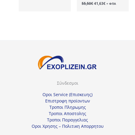
Original
Η
55,50
€
41,63
€
+ ΦΠΑ
65,40€.
είναι:
price
τρέχουσα
49,05€.
was:
τιμή
55,50€.
είναι:
41,63€.
Σύνδεσμοι
Οροι Service (Επισκευης)
Επιστροφη προϊοντων
Τροποι Πληρωμης
Τροποι Αποστολης
Τροποι Παραγγελιας
Οροι Χρησης – Πολιτικη Απορρητου