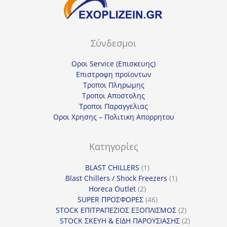
Σύνδεσμοι
Οροι Service (Επισκευης)
Επιστροφη προϊοντων
Τροποι Πληρωμης
Τροποι Αποστολης
Τροποι Παραγγελιας
Οροι Χρησης – Πολιτικη Απορρητου
Κατηγορίες
1
BLAST CHILLERS
1
προϊόν
1
Blast Chillers / Shock Freezers
1
2
προϊόν
Horeca Outlet
2
προϊόντα
46
SUPER ΠΡΟΣΦΟΡΕΣ
46
προϊόντα
2
STOCK ΕΠΙΤΡΑΠΕΖΙΟΣ ΕΞΟΠΛΙΣΜΟΣ
2
προϊόντα
2
STOCK ΣΚΕΥΗ & ΕΙΔΗ ΠΑΡΟΥΣΙΑΣΗΣ
2