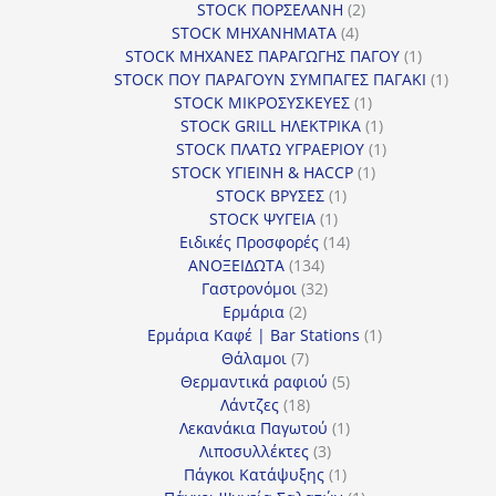
2
προϊόντα
STOCK ΠΟΡΣΕΛΑΝΗ
2
4
προϊόντα
STOCK ΜΗΧΑΝΗΜΑΤΑ
4
προϊόντα
1
STOCK ΜΗΧΑΝΕΣ ΠΑΡΑΓΩΓΗΣ ΠΑΓΟΥ
1
προϊόν
1
STOCK ΠΟΥ ΠΑΡΑΓΟΥΝ ΣΥΜΠΑΓΕΣ ΠΑΓΑΚΙ
1
1
προϊόν
STOCK ΜΙΚΡΟΣΥΣΚΕΥΕΣ
1
προϊόν
1
STOCK GRILL ΗΛΕΚΤΡΙΚΑ
1
προϊόν
1
STOCK ΠΛΑΤΩ ΥΓΡΑΕΡΙΟΥ
1
1
προϊόν
STOCK ΥΓΙΕΙΝΗ & HACCP
1
1
προϊόν
STOCK ΒΡΥΣΕΣ
1
1
προϊόν
STOCK ΨΥΓΕΙΑ
1
προϊόν
14
Ειδικές Προσφορές
14
134
προϊόντα
ΑΝΟΞΕΙΔΩΤΑ
134
προϊόντα
32
Γαστρονόμοι
32
2
προϊόντα
Ερμάρια
2
προϊόντα
1
Ερμάρια Καφέ | Bar Stations
1
7
προϊόν
Θάλαμοι
7
προϊόντα
5
Θερμαντικά ραφιού
5
18
προϊόντα
Λάντζες
18
προϊόντα
1
Λεκανάκια Παγωτού
1
3
προϊόν
Λιποσυλλέκτες
3
προϊόντα
1
Πάγκοι Κατάψυξης
1