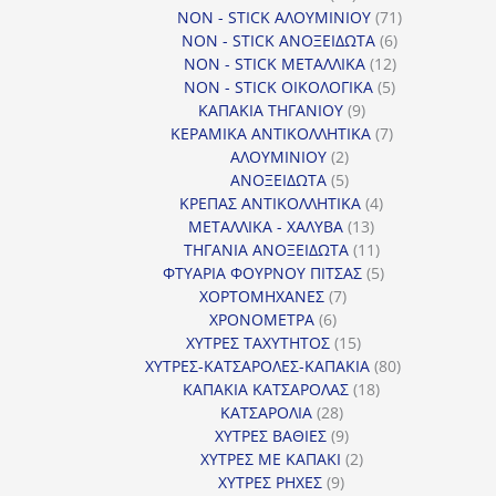
προϊόντα
71
NON - STICK ΑΛΟΥΜΙΝΙΟΥ
71
6
προϊόντα
NON - STICK ΑΝΟΞΕΙΔΩΤΑ
6
12
προϊόντα
NON - STICK ΜΕΤΑΛΛΙΚΑ
12
5
προϊόντα
NON - STICK ΟΙΚΟΛΟΓΙΚΑ
5
9
προϊόντα
ΚΑΠΑΚΙΑ ΤΗΓΑΝΙΟΥ
9
προϊόντα
7
ΚΕΡΑΜΙΚΑ ΑΝΤΙΚΟΛΛΗΤΙΚΑ
7
2
προϊόντα
ΑΛΟΥΜΙΝΙΟΥ
2
προϊόντα
5
ΑΝΟΞΕΙΔΩΤΑ
5
προϊόντα
4
ΚΡΕΠΑΣ ΑΝΤΙΚΟΛΛΗΤΙΚΑ
4
13
προϊόντα
ΜΕΤΑΛΛΙΚΑ - ΧΑΛΥΒΑ
13
προϊόντα
11
ΤΗΓΑΝΙΑ ΑΝΟΞΕΙΔΩΤΑ
11
προϊόντα
5
ΦΤΥΑΡΙΑ ΦΟΥΡΝΟΥ ΠΙΤΣΑΣ
5
7
προϊόντα
ΧΟΡΤΟΜΗΧΑΝΕΣ
7
6
προϊόντα
ΧΡΟΝΟΜΕΤΡΑ
6
προϊόντα
15
ΧΥΤΡΕΣ ΤΑΧΥΤΗΤΟΣ
15
προϊόντα
80
ΧΥΤΡΕΣ-ΚΑΤΣΑΡΟΛΕΣ-ΚΑΠΑΚΙΑ
80
18
προϊόντα
ΚΑΠΑΚΙΑ ΚΑΤΣΑΡΟΛΑΣ
18
28
προϊόντα
ΚΑΤΣΑΡΟΛΙΑ
28
προϊόντα
9
ΧΥΤΡΕΣ ΒΑΘΙΕΣ
9
προϊόντα
2
ΧΥΤΡΕΣ ΜΕ ΚΑΠΑΚΙ
2
9
προϊόντα
ΧΥΤΡΕΣ ΡΗΧΕΣ
9