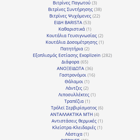
3
προϊόντα
Βιτρίνες Παγωτού
3
προϊόντα
38
Βιτρίνες Συντήρησης
38
22
προϊόντα
Βιτρίνες Ψυχόμενες
22
53
προϊόντα
ΕΙΔΗ BARISTA
53
προϊόντα
1
Καθαριστικά
1
προϊόν
2
Κουτάλια Γευσιγνωσίας
2
προϊόντα
1
Κουτάλια Δοσομέτρησης
1
2
προϊόν
Πατητήρια
2
προϊόντα
282
Εξοπλισμός Εστίασης Exoplizein
282
65
προϊόντα
Διάφορα
65
προϊόντα
36
ΑΝΟΞΕΙΔΩΤΑ
36
προϊόντα
16
Γαστρονόμοι
16
1
προϊόντα
Θάλαμοι
1
2
προϊόν
Λάντζες
2
προϊόντα
1
Λιποσυλλέκτες
1
1
προϊόν
Τραπέζια
1
προϊόν
6
Τρόλεϊ Σερβιρίσματος
6
4
προϊόντα
ΑΝΤΑΛΛΑΚΤΙΚΑ MTH
4
προϊόντα
1
Αντιστάσεις θερμικές
1
1
προϊόν
Κλείστρα-Κλειδαριές
1
1
προϊόν
Λάστιχα
1