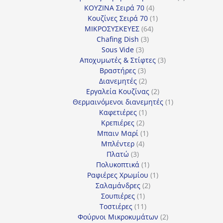
4
προϊόν
ΚΟΥΖΙΝΑ Σειρά 70
4
προϊόντα
1
Κουζίνες Σειρά 70
1
64
προϊόν
ΜΙΚΡΟΣΥΣΚΕΥΕΣ
64
3
προϊόντα
Chafing Dish
3
3
προϊόντα
Sous Vide
3
προϊόντα
3
Αποχυμωτές & Στίφτες
3
3
προϊόντα
Βραστήρες
3
προϊόντα
2
Διανεμητές
2
προϊόντα
2
Εργαλεία Κουζίνας
2
προϊόντα
1
Θερμαινόμενοι διανεμητές
1
1
προϊόν
Καφετιέρες
1
2
προϊόν
Κρεπιέρες
2
προϊόντα
1
Μπαιν Μαρί
1
4
προϊόν
Μπλέντερ
4
3
προϊόντα
Πλατώ
3
προϊόντα
1
Πολυκοπτικά
1
προϊόν
1
Ραφιέρες Χρωμίου
1
2
προϊόν
Σαλαμάνδρες
2
1
προϊόντα
Σουπιέρες
1
προϊόν
11
Τοστιέρες
11
προϊόντα
2
Φούρνοι Μικροκυμάτων
2