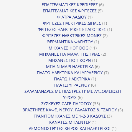
προϊόντα
6
ΕΠΑΓΓΕΛΜΑΤΙΚΕΣ ΚΡΕΠΙΕΡΕΣ
6
5
προϊόντα
ΕΠΑΓΓΕΛΜΑΤΙΚΕΣ ΦΡΙΤΕΖΕΣ
5
1
προϊόντα
ΦΙΛΤΡΑ ΛΑΔΙΟΥ
1
προϊόν
1
ΦΡΙΤΕΖΕΣ ΗΛΕΚΤΡΙΚΕΣ ΔΙΠΛΕΣ
1
προϊόν
1
ΦΡΙΤΕΖΕΣ ΗΛΕΚΤΡΙΚΕΣ ΕΠΑΓΩΓΙΚΕΣ
1
2
προϊόν
ΦΡΙΤΕΖΕΣ ΗΛΕΚΤΡΙΚΕΣ ΜΟΝΕΣ
2
1
προϊόντα
ΘΕΡΜΑΝΤΙΚΑ ΦΑΓΗΤΟΥ
1
11
προϊόν
ΜΗΧΑΝΕΣ HOT DOG
11
προϊόντα
2
ΜΗΧΑΝΕΣ ΓΙΑ ΜΑΛΛΙ ΤΗΣ ΓΡΙΑΣ
2
1
προϊόντα
ΜΗΧΑΝΕΣ ΠΟΠ ΚΟΡΝ
1
προϊόν
6
ΜΠΑΙΝ ΜΑΡΙ ΗΛΕΚΤΡΙΚΑ
6
προϊόντα
7
ΠΛΑΤΩ ΗΛΕΚΤΡΙΚΑ ΚΑΙ ΥΓΡΑΕΡΙΟΥ
7
1
προϊόντα
ΠΛΑΤΩ ΗΛΕΚΤΡΙΚΑ
1
6
προϊόν
ΠΛΑΤΩ ΥΓΡΑΕΡΙΟΥ
6
προϊόντα
ΣΑΛΑΜΑΝΔΡΕΣ ΜΕ ΠΙΑΣΤΡΕΣ Η' ΜΕ ΑΥΞΟΜΕΙΩΣΗ
6
ΥΨΟΥΣ
6
προϊόντα
35
ΣΥΣΚΕΥΕΣ CAFE-ΠΑΓΩΤΟΥ
35
προϊόντα
5
ΒΡΑΣΤΗΡΕΣ ΚΑΦΕ, ΝΕΡΟΥ, ΓΑΛΑΚΤΟΣ & ΤΣΑΓΙΟΥ
5
3
προϊ
ΓΡΑΝΙΤΟΜΗΧΑΝΕΣ ΜΕ 1-2-3 ΚΑΔΟΥΣ
3
1
προϊόντα
ΚΑΝΑΤΕΣ ΜΠΛΕΝΤΕΡ
1
προϊόν
1
ΛΕΜΟΝΟΣΤΙΦΤΕΣ ΧΕΙΡΟΣ ΚΑΙ ΗΛΕΚΤΡΙΚΟΙ
1