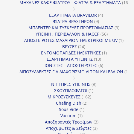
προϊόν
ΜΗΧΑΝΕΣ ΚΑΦΕ ΦΙΛΤΡΟΥ - ΦΙΛΤΡΑ & ΕΞΑΡΤΗΜΑΤΑ
16
16
προϊόντα
4
ΕΞΑΡΤΗΜΑΤΑ BRAVILOR
4
9
προϊόντα
ΦΙΛΤΡΑ ΒΡΑΣΤΗΡΩΝ
9
προϊόντα
9
ΜΠΛΕΝΤΕΡ ΚΑΙ ΣΥΣΚΕΥΕΣ ΠΡΟΕΤΟΙΜΑΣΙΑΣ
9
56
προϊόντ
ΥΓΙΕΙΝΗ , ΠΕΡΙΒΑΛΛΟΝ & HACCP
56
προϊόντα
1
ΑΠΟΣΤΕΙΡΩΤΕΣ ΜΑΧΑΙΡΙΩΝ ΗΛΕΚΤΡΙΚΟΙ ΜΕ UV
1
24
προϊό
ΒΡΥΣΕΣ
24
προϊόντα
1
ΕΝΤΟΜΟΠΑΓΙΔΕΣ ΗΛΕΚΤΡΙΚΕΣ
1
13
προϊόν
ΕΞΑΡΤΗΜΑΤΑ ΥΓΙΕΙΝΗΣ
13
προϊόντα
6
ΙΟΝΙΣΤΕΣ - ΑΠΟΣΤΕΙΡΩΤΕΣ
6
προϊόντα
ΛΙΠΟΣΥΛΛΕΚΤΕΣ ΓΙΑ ΔΙΑΧΩΡΙΣΜΟ ΛΙΠΩΝ ΚΑΙ ΕΛΑΙΩΝ
1
1
προϊόν
9
ΝΙΠΤΗΡΕΣ ΥΓΙΕΙΝΗΣ
9
1
προϊόντα
ΣΚΟΥΠΙΔΟΦΑΓΟΙ
1
162
προϊόν
ΜΙΚΡΟΣΥΣΚΕΥΕΣ
162
2
προϊόντα
Chafing Dish
2
1
προϊόντα
Sous Vide
1
1
προϊόν
Vacuum
1
προϊόν
3
Αποξηραντές Τροφίμων
3
3
προϊόντα
Αποχυμωτές & Στίφτες
3