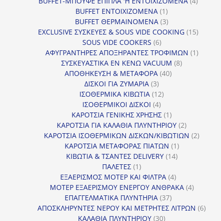
προϊόντα
4
BUFFET-ΜΠΟΥΦΕ ΕΠΙΠΛΑ 'Η ΕΝΤΟΙΧΙΖΟΜΕΝΑ
4
1
προϊόν
BUFFET ΕΝΤΟΙΧΙΖΟΜΕΝΑ
1
προϊόν
3
BUFFET ΘΕΡΜΑΙΝΟΜΕΝΑ
3
προϊόντα
15
EXCLUSIVE ΣΥΣΚΕΥΕΣ & SOUS VIDE COOKING
15
6
προϊόν
SOUS VIDE COOKERS
6
προϊόντα
1
ΑΦΥΓΡΑΝΤΗΡΕΣ ΑΠΟΞΗΡΑΝΤΕΣ ΤΡΟΦΙΜΩΝ
1
8
προϊόν
ΣΥΣΚΕΥΑΣΤΙΚΑ ΕΝ ΚΕΝΩ VACUUM
8
40
προϊόντα
ΑΠΟΘΗΚΕΥΣΗ & ΜΕΤΑΦΟΡΑ
40
3
προϊόντα
ΔΙΣΚΟΙ ΓΙΑ ΖΥΜΑΡΙΑ
3
προϊόντα
12
ΙΣΟΘΕΡΜΙΚΑ ΚΙΒΩΤΙΑ
12
4
προϊόντα
ΙΣΟΘΕΡΜΙΚΟΙ ΔΙΣΚΟΙ
4
προϊόντα
1
ΚΑΡΟΤΣΙΑ ΓΕΝΙΚΗΣ ΧΡΗΣΗΣ
1
προϊόν
2
ΚΑΡΟΤΣΙΑ ΓΙΑ ΚΑΛΑΘΙΑ ΠΛΥΝΤΗΡΙΟΥ
2
προϊόντα
2
ΚΑΡΟΤΣΙΑ ΙΣΟΘΕΡΜΙΚΩΝ ΔΙΣΚΩΝ/ΚΙΒΩΤΙΩΝ
2
1
προϊόν
ΚΑΡΟΤΣΙΑ ΜΕΤΑΦΟΡΑΣ ΠΙΑΤΩΝ
1
14
προϊόν
ΚΙΒΩΤΙΑ & ΤΣΑΝΤΕΣ DELIVERY
14
1
προϊόντα
ΠΑΛΕΤΕΣ
1
προϊόν
4
ΕΞΑΕΡΙΣΜΟΣ ΜΟΤΕΡ ΚΑΙ ΦΙΛΤΡΑ
4
προϊόντα
4
ΜΟΤΕΡ ΕΞΑΕΡΙΣΜΟΥ ΕΝΕΡΓΟΥ ΑΝΘΡΑΚΑ
4
37
προϊόντ
ΕΠΑΓΓΕΛΜΑΤΙΚΑ ΠΛΥΝΤΗΡΙΑ
37
προϊόντα
6
ΑΠΟΣΚΛΗΡΥΝΤΕΣ ΝΕΡΟΥ ΚΑΙ ΜΕΤΡΗΤΕΣ ΛΙΤΡΩΝ
6
30
προϊ
ΚΑΛΑΘΙΑ ΠΛΥΝΤΗΡΙΟΥ
30