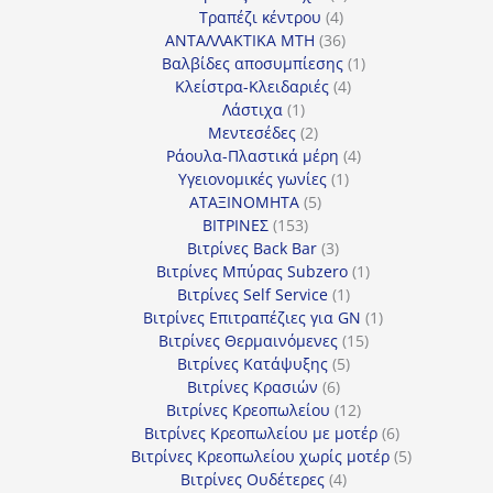
4
προϊόντα
Τραπέζι κέντρου
4
προϊόντα
36
ΑΝΤΑΛΛΑΚΤΙΚΑ MTH
36
προϊόντα
1
Βαλβίδες αποσυμπίεσης
1
4
προϊόν
Κλείστρα-Κλειδαριές
4
1
προϊόντα
Λάστιχα
1
προϊόν
2
Μεντεσέδες
2
προϊόντα
4
Ράουλα-Πλαστικά μέρη
4
1
προϊόντα
Υγειονομικές γωνίες
1
5
προϊόν
ΑΤΑΞΙΝΟΜΗΤΑ
5
153
προϊόντα
ΒΙΤΡΙΝΕΣ
153
προϊόντα
3
Βιτρίνες Back Bar
3
προϊόντα
1
Βιτρίνες Mπύρας Subzero
1
1
προϊόν
Βιτρίνες Self Service
1
προϊόν
1
Βιτρίνες Επιτραπέζιες για GN
1
15
προϊόν
Βιτρίνες Θερμαινόμενες
15
5
προϊόντα
Βιτρίνες Κατάψυξης
5
6
προϊόντα
Βιτρίνες Κρασιών
6
προϊόντα
12
Βιτρίνες Κρεοπωλείου
12
προϊόντα
6
Βιτρίνες Κρεοπωλείου με μοτέρ
6
προϊόντα
5
Βιτρίνες Κρεοπωλείου χωρίς μοτέρ
5
4
προϊόντα
Βιτρίνες Ουδέτερες
4