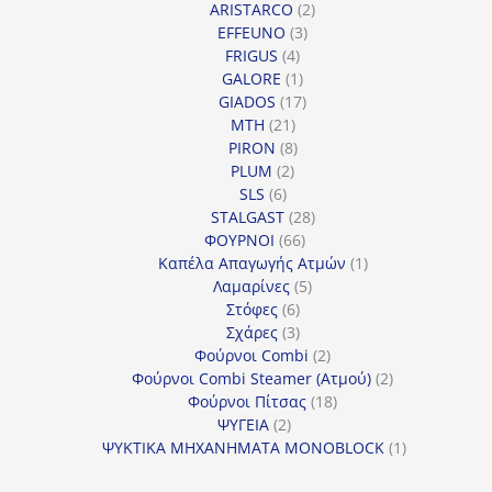
2
προϊόντα
ARISTARCO
2
3
προϊόντα
EFFEUNO
3
4
προϊόντα
FRIGUS
4
προϊόντα
1
GALORE
1
προϊόν
17
GIADOS
17
21
προϊόντα
MTH
21
προϊόντα
8
PIRON
8
2
προϊόντα
PLUM
2
6
προϊόντα
SLS
6
προϊόντα
28
STALGAST
28
66
προϊόντα
ΦΟΥΡΝΟΙ
66
προϊόντα
1
Καπέλα Απαγωγής Ατμών
1
5
προϊόν
Λαμαρίνες
5
6
προϊόντα
Στόφες
6
προϊόντα
3
Σχάρες
3
προϊόντα
2
Φούρνοι Combi
2
προϊόντα
2
Φούρνοι Combi Steamer (Ατμού)
2
18
προϊόντα
Φούρνοι Πίτσας
18
2
προϊόντα
ΨΥΓΕΙΑ
2
προϊόντα
1
ΨΥΚΤΙΚΑ ΜΗΧΑΝΗΜΑΤΑ MONOBLOCK
1
προϊόν