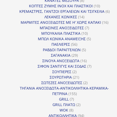
προϊόν
8
ΚΑΝΑΤΕΣ ΜΕΖΟΥΡΑ
8
προϊόντα
10
ΚΟΠΤΕΣ ΖΥΜΗΣ INOX ΚΑΙ ΠΛΑΣΤΙΚΟΙ
10
προϊόντα
6
ΚΡΕΜΑΣΤΡΕΣ, ΓΑΝΤΖΟΙ ΕΡΓΑΛΕΙΩΝ ΚΑΙ ΤΣΙΓΚΕΛΙΑ
6
14
προϊ
ΛΕΚΑΝΕΣ ΚΩΝΙΚΕΣ
14
προϊόντα
16
ΜΑΡΜΙΤΕΣ ΑΝΟΞΕΙΔΩΤΕΣ ΜΕ Η' ΧΩΡΙΣ ΚΑΠΑΚΙ
16
7
προϊ
ΜΠΑΣΙΝΕΣ ΑΝΟΞΕΙΔΩΤΕΣ
7
10
προϊόντα
ΜΠΟΥΚΑΛΙΑ ΠΛΑΣΤΙΚΑ
10
προϊόντα
5
ΜΠΩΛ ΚΩΝΙΚΑ ΑΝΑΜΕΙΞΗΣ
5
56
προϊόντα
ΠΑΕΛΙΕΡΕΣ
56
προϊόντα
5
ΡΑΒΔΟΙ ΠΑΡΑΓΓΕΛΙΩΝ
5
29
προϊόντα
ΣΑΓΑΝΑΚΙΑ
29
προϊόντα
16
ΣΙΝΟΥΑ ΑΝΟΞΕΙΔΩΤΑ
16
προϊόντα
7
ΣΙΦΟΝ ΣΑΝΤΙΓΥΣ ΚΑΙ ΣΟΔΑΣ
7
2
προϊόντα
ΣΟΥΠΙΕΡΕΣ
2
προϊόντα
21
ΣΟΥΡΩΤΗΡΙΑ
21
προϊόντα
2
ΣΩΤΕΖΕΣ ΑΝΟΞΕΙΔΩΤΕΣ
2
προϊόντα
ΤΗΓΑΝΙΑ ΑΝΟΞΕΙΔΩΤΑ-ΑΝΤΙΚΟΛΛΗΤΙΚΑ-ΚΕΡΑΜΙΚΑ-
155
ΠΕΤΡΙΝΑ
155
7
προϊόντα
GRILL
7
προϊόντα
2
GRILL ΠΛΑΤΩ
2
8
προϊόντα
WOK
8
προϊόντα
94
ΑΝΤΙΚΟΛΛΗΤΙΚΑ
94