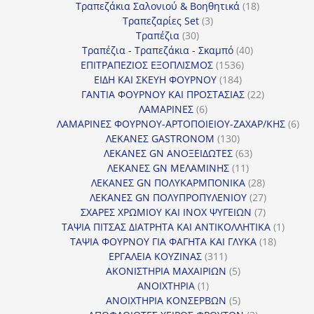
18
προϊόντα
Τραπεζάκια Σαλονιού & Βοηθητικά
18
3
προϊόντα
Τραπεζαρίες Set
3
30
προϊόντα
Τραπέζια
30
προϊόντα
40
Τραπέζια - Τραπεζάκια - Σκαμπό
40
1536
προϊόντα
ΕΠΙΤΡΑΠΕΖΙΟΣ ΕΞΟΠΛΙΣΜΟΣ
1536
184
προϊόντα
ΕΙΔΗ ΚΑΙ ΣΚΕΥΗ ΦΟΥΡΝΟΥ
184
προϊόντα
22
ΓΑΝΤΙΑ ΦΟΥΡΝΟΥ ΚΑΙ ΠΡΟΣΤΑΣΙΑΣ
22
6
προϊόντα
ΛΑΜΑΡΙΝΕΣ
6
προϊόντα
6
ΛΑΜΑΡΙΝΕΣ ΦΟΥΡΝΟΥ-ΑΡΤΟΠΟΙΕΙΟΥ-ΖΑΧΑΡ/ΚΗΣ
6
130
προ
ΛΕΚΑΝΕΣ GASTRONOM
130
προϊόντα
63
ΛΕΚΑΝΕΣ GN ΑΝΟΞΕΙΔΩΤΕΣ
63
11
προϊόντα
ΛΕΚΑΝΕΣ GN ΜΕΛΑΜΙΝΗΣ
11
προϊόντα
28
ΛΕΚΑΝΕΣ GN ΠΟΛΥΚΑΡΜΠΟΝΙΚΑ
28
προϊόντα
27
ΛΕΚΑΝΕΣ GN ΠΟΛΥΠΡΟΠΥΛΕΝΙΟΥ
27
7
προϊόντα
ΣΧΑΡΕΣ ΧΡΩΜΙΟΥ ΚΑΙ INOX ΨΥΓΕΙΩΝ
7
προϊόντα
1
ΤΑΨΙΑ ΠΙΤΣΑΣ ΔΙΑΤΡΗΤΑ ΚΑΙ ΑΝΤΙΚΟΛΛΗΤΙΚΑ
1
18
προϊόν
ΤΑΨΙΑ ΦΟΥΡΝΟΥ ΓΙΑ ΦΑΓΗΤΑ ΚΑΙ ΓΛΥΚΑ
18
311
προϊόντ
ΕΡΓΑΛΕΙΑ ΚΟΥΖΙΝΑΣ
311
προϊόντα
5
ΑΚΟΝΙΣΤΗΡΙΑ ΜΑΧΑΙΡΙΩΝ
5
1
προϊόντα
ΑΝΟΙΧΤΗΡΙΑ
1
προϊόν
5
ΑΝΟΙΧΤΗΡΙΑ ΚΟΝΣΕΡΒΩΝ
5