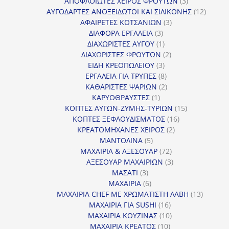
προϊόντα
3
ΑΠΟΦΛΟΙΩΤΕΣ ΧΕΙΡΟΣ ΦΡΟΥΤΩΝ
3
προϊόντα
12
ΑΥΓΟΔΑΡΤΕΣ ΑΝΟΞΕΙΔΩΤΟΙ ΚΑΙ ΣΙΛΙΚΟΝΗΣ
12
3
προϊόν
ΑΦΑΙΡΕΤΕΣ ΚΟΤΣΑΝΙΩΝ
3
3
προϊόντα
ΔΙΑΦΟΡΑ ΕΡΓΑΛΕΙΑ
3
προϊόντα
1
ΔΙΑΧΩΡΙΣΤΕΣ ΑΥΓΟΥ
1
προϊόν
2
ΔΙΑΧΩΡΙΣΤΕΣ ΦΡΟΥΤΩΝ
2
3
προϊόντα
ΕΙΔΗ ΚΡΕΟΠΩΛΕΙΟΥ
3
προϊόντα
8
ΕΡΓΑΛΕΙΑ ΓΙΑ ΤΡΥΠΕΣ
8
προϊόντα
2
ΚΑΘΑΡΙΣΤΕΣ ΨΑΡΙΩΝ
2
1
προϊόντα
ΚΑΡΥΟΘΡΑΥΣΤΕΣ
1
προϊόν
15
ΚΟΠΤΕΣ ΑΥΓΩΝ-ΖΥΜΗΣ-ΤΥΡΙΩΝ
15
16
προϊόντα
ΚΟΠΤΕΣ ΞΕΦΛΟΥΔΙΣΜΑΤΟΣ
16
2
προϊόντα
ΚΡΕΑΤΟΜΗΧΑΝΕΣ ΧΕΙΡΟΣ
2
5
προϊόντα
ΜΑΝΤΟΛΙΝΑ
5
προϊόντα
72
ΜΑΧΑΙΡΙΑ & ΑΞΕΣΟΥΑΡ
72
προϊόντα
3
ΑΞΕΣΟΥΑΡ ΜΑΧΑΙΡΙΩΝ
3
3
προϊόντα
ΜΑΣΑΤΙ
3
προϊόντα
6
ΜΑΧΑΙΡΙΑ
6
προϊόντα
13
ΜΑΧΑΙΡΙΑ CHEF ΜΕ ΧΡΩΜΑΤΙΣΤΗ ΛΑΒΗ
13
16
προϊόντ
ΜΑΧΑΙΡΙΑ ΓΙΑ SUSHI
16
προϊόντα
10
ΜΑΧΑΙΡΙΑ ΚΟΥΖΙΝΑΣ
10
10
προϊόντα
ΜΑΧΑΙΡΙΑ ΚΡΕΑΤΟΣ
10