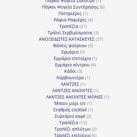
προϊόν
1
Πάγκοι Ψυγεία Σαλατών
1
προϊόν
6
Πάγκοι Ψυγεία Συντήρησης
6
1
προϊόντα
Ποτηριέρες
1
προϊόν
4
Ράφια-Ραφιέρες
4
21
προϊόντα
Τραπέζια
21
προϊόντα
3
Τρόλεϊ Σερβιρίσματος
3
προϊόντα
37
ΑΝΟΞΕΙΔΩΤΕΣ ΚΑΤΑΣΚΕΥΕΣ
37
3
προϊόντα
Βάσεις φούρνου
3
5
προϊόντα
Ερμάρια
5
προϊόντα
1
Ερμάριο επιτοίχιο
1
4
προϊόν
Ερμάριο κέντρου
4
3
προϊόντα
Κάδοι
3
προϊόντα
1
Καρβουνιέρα
1
1
προϊόν
ΛΑΝΤΖΕΣ
1
προϊόν
1
ΛΑΝΤΖΕΣ ΑΝΟΙΧΤΕΣ
1
προϊόν
1
ΛΑΝΤΖΕΣ ΑΝΟΙΧΤΕΣ ΜΟΝΕΣ
1
1
προϊόν
Μπαιν μαρι s/s
1
προϊόν
1
Σταθμός cocktail
1
3
προϊόν
Συρτάρια καφέ
3
12
προϊόντα
Τραπέζια
12
προϊόντα
2
Τραπέζι απλύτων
2
προϊόντα
6
Τραπέζι επιτοίχιο
6