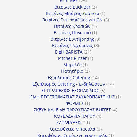
25
προϊόν
ΒΙΤΡΙΝΕΣ
25
προϊόντα
2
Βιτρίνες Back Bar
2
προϊόντα
1
Βιτρίνες Mπύρας Subzero
1
προϊόν
6
Βιτρίνες Επιτραπέζιες για GN
6
1
προϊόντα
Βιτρίνες Κρασιών
1
προϊόν
1
Βιτρίνες Παγωτού
1
προϊόν
3
Βιτρίνες Συντήρησης
3
3
προϊόντα
Βιτρίνες Ψυχόμενες
3
21
προϊόντα
ΕΙΔΗ BARISTA
21
προϊόντα
1
Pitcher Rinser
1
1
προϊόν
Μπρελόκ
1
προϊόν
2
Πατητήρια
2
προϊόντα
14
Εξοπλισμός Catering
14
προϊόντα
14
Εξοπλισμός Catering - Εκδηλώσεων
14
5
προϊόντα
ΕΠΙΤΡΑΠΕΖΙΟΣ ΕΞΟΠΛΙΣΜΟΣ
5
προϊόντα
1
ΕΙΔΗ ΠΡΟΕΤΟΙΜΑΣΙΑΣ ΖΑΧΑΡΟΠΛΑΣΤΙΚΗΣ
1
1
προϊόν
ΦΟΡΜΕΣ
1
προϊόν
4
ΣΚΕΥΗ ΚΑΙ ΕΙΔΗ ΠΑΡΟΥΣΙΑΣΗΣ BUFFET
4
4
προϊόντα
ΚΟΥΒΑΔΑΚΙΑ ΠΑΓΟΥ
4
11
προϊόντα
ΚΑΤΑΨΥΞΕΙΣ
11
προϊόντα
6
Καταψύκτες Μπαούλα
6
προϊόντα
1
Καταψύκτες Συρόμενα κρύσταλλα
1