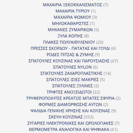
προϊόντα
7
ΜΑΧΑΙΡΙΑ ΞΕΚΟΚΚΑΛΙΣΜΑΤΟΣ
7
1
προϊόντα
ΜΑΧΑΙΡΙΑ ΤΥΡΙΟΥ
1
προϊόν
3
ΜΑΧΑΙΡΙΑ ΨΩΜΙΟΥ
3
1
προϊόντα
ΜΗΛΟΚΑΘΑΡΙΣΤΕΣ
1
προϊόν
5
ΜΗΧΑΝΕΣ ΖΥΜΑΡΙΚΩΝ
5
8
προϊόντα
ΞΥΛΑ ΚΟΠΗΣ
8
προϊόντα
20
ΠΛΑΚΕΣ ΠΟΛΥΑΙΘΥΛΕΝΙΟΥ
20
προϊόντα
6
ΠΡΕΣΣΕΣ ΣΚΟΡΔΟΥ - ΠΑΤΑΤΑΣ ΚΑΙ ΓΟΥΔΙ
6
9
προϊόντα
ΡΟΔΕΣ ΠΙΤΣΑΣ & ΖΥΜΗΣ
9
προϊόντα
67
ΣΠΑΤΟΥΛΕΣ ΚΟΥΖΙΝΑΣ ΚΑΙ ΠΑΡΟΥΣΙΑΣΗΣ
67
6
προϊόντ
ΣΠΑΤΟΥΛΕΣ NYLON
6
προϊόντα
14
ΣΠΑΤΟΥΛΕΣ ΖΑΧΑΡΟΠΛΑΣΤΙΚΗΣ
14
5
προϊόντα
ΣΠΑΤΟΥΛΕΣ ΙΣΙΕΣ ΜΑΚΡΙΕΣ
5
2
προϊόντα
ΣΠΑΤΟΥΛΕΣ ΞΥΛΙΝΕΣ
2
προϊόντα
22
ΤΡΙΦΤΕΣ ΑΝΟΞΕΙΔΩΤΟΙ
22
προϊόντα
2
ΤΡΥΦΕΡΟΠΟΙΗΤΕΣ ΚΡΕΑΤΟΣ ΜΠΑΤΕΣ ΣΦΥΡΙΑ
2
2
προϊόν
ΦΟΡΜΕΣ ΔΙΑΜΟΡΦΩΣΗΣ ΑΥΓΩΝ
2
προϊόντα
9
ΨΑΛΙΔΙΑ ΓΕΝΙΚΗΣ ΧΡΗΣΗΣ ΚΑΙ ΚΟΥΖΙΝΑΣ
9
552
προϊόντα
ΣΚΕΥΗ ΚΟΥΖΙΝΑΣ
552
προϊόντα
7
ΖΥΓΑΡΙΕΣ ΗΛΕΚΤΡΟΝΙΚΕΣ ΚΑΙ ΩΡΟΛΟΓΙΑΚΕΣ
7
61
προϊόν
ΘΕΡΜΟΜΕΤΡΑ ΑΝΑΛΟΓΙΚΑ ΚΑΙ ΨΗΦΙΑΚΑ
61