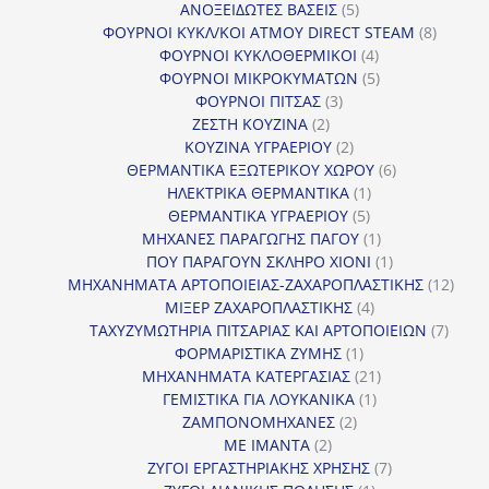
5
προϊόντα
ΑΝΟΞΕΙΔΩΤΕΣ ΒΑΣΕΙΣ
5
προϊόντα
8
ΦΟΥΡΝΟΙ ΚΥΚΛ/ΚΟΙ ΑΤΜΟΥ DIRECT STEAM
8
4
προϊόν
ΦΟΥΡΝΟΙ ΚΥΚΛΟΘΕΡΜΙΚΟΙ
4
προϊόντα
5
ΦΟΥΡΝΟΙ ΜΙΚΡΟΚΥΜΑΤΩΝ
5
3
προϊόντα
ΦΟΥΡΝΟΙ ΠΙΤΣΑΣ
3
2
προϊόντα
ΖΕΣΤΗ ΚΟΥΖΙΝΑ
2
προϊόντα
2
ΚΟΥΖΙΝΑ ΥΓΡΑΕΡΙΟΥ
2
προϊόντα
6
ΘΕΡΜΑΝΤΙΚΑ ΕΞΩΤΕΡΙΚΟΥ ΧΩΡΟΥ
6
1
προϊόντα
ΗΛΕΚΤΡΙΚΑ ΘΕΡΜΑΝΤΙΚΑ
1
5
προϊόν
ΘΕΡΜΑΝΤΙΚΑ ΥΓΡΑΕΡΙΟΥ
5
προϊόντα
1
ΜΗΧΑΝΕΣ ΠΑΡΑΓΩΓΗΣ ΠΑΓΟΥ
1
προϊόν
1
ΠΟΥ ΠΑΡΑΓΟΥΝ ΣΚΛΗΡΟ ΧΙΟΝΙ
1
προϊόν
12
ΜΗΧΑΝΗΜΑΤΑ ΑΡΤΟΠΟΙΕΙΑΣ-ΖΑΧΑΡΟΠΛΑΣΤΙΚΗΣ
12
4
προϊ
ΜΙΞΕΡ ΖΑΧΑΡΟΠΛΑΣΤΙΚΗΣ
4
προϊόντα
7
ΤΑΧΥΖΥΜΩΤΗΡΙΑ ΠΙΤΣΑΡΙΑΣ ΚΑΙ ΑΡΤΟΠΟΙΕΙΩΝ
7
1
προϊό
ΦΟΡΜΑΡΙΣΤΙΚΑ ΖΥΜΗΣ
1
προϊόν
21
ΜΗΧΑΝΗΜΑΤΑ ΚΑΤΕΡΓΑΣΙΑΣ
21
1
προϊόντα
ΓΕΜΙΣΤΙΚΑ ΓΙΑ ΛΟΥΚΑΝΙΚΑ
1
2
προϊόν
ΖΑΜΠΟΝΟΜΗΧΑΝΕΣ
2
2
προϊόντα
ΜΕ ΙΜΑΝΤΑ
2
προϊόντα
7
ΖΥΓΟΙ ΕΡΓΑΣΤΗΡΙΑΚΗΣ ΧΡΗΣΗΣ
7