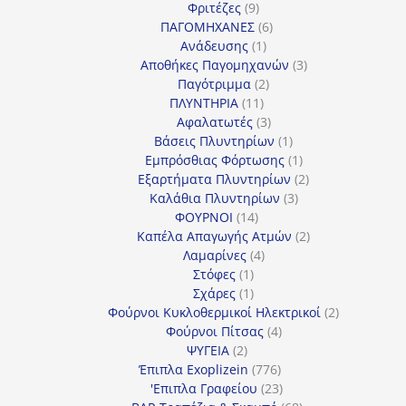
9
προϊόντα
Φριτέζες
9
προϊόντα
6
ΠΑΓΟΜΗΧΑΝΕΣ
6
1
προϊόντα
Ανάδευσης
1
προϊόν
3
Αποθήκες Παγομηχανών
3
2
προϊόντα
Παγότριμμα
2
11
προϊόντα
ΠΛΥΝΤΗΡΙΑ
11
προϊόντα
3
Αφαλατωτές
3
προϊόντα
1
Βάσεις Πλυντηρίων
1
προϊόν
1
Εμπρόσθιας Φόρτωσης
1
προϊόν
2
Εξαρτήματα Πλυντηρίων
2
3
προϊόντα
Καλάθια Πλυντηρίων
3
14
προϊόντα
ΦΟΥΡΝΟΙ
14
προϊόντα
2
Καπέλα Απαγωγής Ατμών
2
4
προϊόντα
Λαμαρίνες
4
1
προϊόντα
Στόφες
1
προϊόν
1
Σχάρες
1
προϊόν
2
Φούρνοι Κυκλοθερμικοί Ηλεκτρικοί
2
4
προϊόντα
Φούρνοι Πίτσας
4
2
προϊόντα
ΨΥΓΕΙΑ
2
προϊόντα
776
Έπιπλα Exoplizein
776
προϊόντα
23
'Επιπλα Γραφείου
23