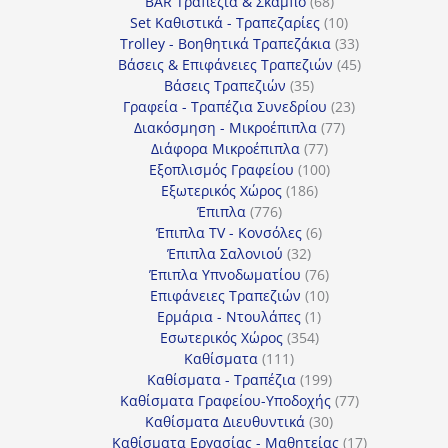
προϊόντα
68
BAR Τραπέζια & Σκαμπό
68
προϊόντα
10
Set Καθιστικά - Τραπεζαρίες
10
προϊόντα
33
Trolley - Βοηθητικά Τραπεζάκια
33
προϊόντα
45
Βάσεις & Επιφάνειες Τραπεζιών
45
35
προϊόντα
Βάσεις Τραπεζιών
35
προϊόντα
23
Γραφεία - Τραπέζια Συνεδρίου
23
77
προϊόντα
Διακόσμηση - Μικροέπιπλα
77
77
προϊόντα
Διάφορα Μικροέπιπλα
77
προϊόντα
100
Εξοπλισμός Γραφείου
100
186
προϊόντα
Εξωτερικός Χώρος
186
776
προϊόντα
Έπιπλα
776
προϊόντα
6
Έπιπλα TV - Κονσόλες
6
32
προϊόντα
Έπιπλα Σαλονιού
32
προϊόντα
76
Έπιπλα Υπνοδωματίου
76
10
προϊόντα
Επιφάνειες Τραπεζιών
10
1
προϊόντα
Ερμάρια - Ντουλάπες
1
354
προϊόν
Εσωτερικός Χώρος
354
111
προϊόντα
Καθίσματα
111
προϊόντα
199
Καθίσματα - Τραπέζια
199
προϊόντα
77
Καθίσματα Γραφείου-Υποδοχής
77
30
προϊόντα
Καθίσματα Διευθυντικά
30
προϊόντα
17
Καθίσματα Εργασίας - Μαθητείας
17