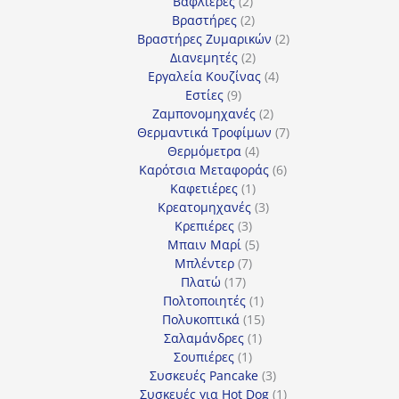
2
προϊόντα
Βαφλιέρες
2
προϊόντα
2
Βραστήρες
2
προϊόντα
2
Βραστήρες Ζυμαρικών
2
2
προϊόντα
Διανεμητές
2
προϊόντα
4
Εργαλεία Κουζίνας
4
9
προϊόντα
Εστίες
9
προϊόντα
2
Ζαμπονομηχανές
2
προϊόντα
7
Θερμαντικά Τροφίμων
7
4
προϊόντα
Θερμόμετρα
4
προϊόντα
6
Καρότσια Μεταφοράς
6
1
προϊόντα
Καφετιέρες
1
προϊόν
3
Κρεατομηχανές
3
3
προϊόντα
Κρεπιέρες
3
προϊόντα
5
Μπαιν Μαρί
5
7
προϊόντα
Μπλέντερ
7
17
προϊόντα
Πλατώ
17
προϊόντα
1
Πολτοποιητές
1
προϊόν
15
Πολυκοπτικά
15
1
προϊόντα
Σαλαμάνδρες
1
1
προϊόν
Σουπιέρες
1
προϊόν
3
Συσκευές Pancake
3
προϊόντα
1
Συσκευές για Hot Dog
1