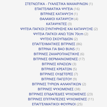
προϊόντα
1
ΣΤΕΓΝΩΤΙΚΑ - ΓΥΑΛΙΣΤΙΚΑ ΜΑΧΑΙΡ/ΝΩΝ
1
16
προϊόν
ΕΠΑΓΓΕΛΜΑΤΙΚΑ ΨΥΓΕΙΑ
16
1
προϊόντα
ΒΙΤΡΙΝΕΣ ΚΑΤΑΨΥΞΗ
1
προϊόν
4
ΘΑΛΑΜΟΙ ΚΑΤΑΨΥΞΗ
4
3
προϊόντα
ΚΑΤΑΨΥΚΤΕΣ
3
προϊόντα
2
ΨΥΓΕΙΑ ΠΑΓΚΟΙ ΣΥΝΤΗΡΗΣΗΣ ΚΑΙ ΚΑΤΑΨΥΞΗΣ
2
2
προϊό
ΨΥΓΕΙΑ ΠΑΓΚΟΙ ΑΝΩ ΤΩΝ 70cm
2
2
προϊόντα
ΨΥΓΕΙΟ ΣΚΟΥΠΙΔΙΩΝ
2
προϊόντα
86
ΕΠΑΓΓΕΛΜΑΤΙΚΕΣ ΒΙΤΡΙΝΕΣ
86
1
προϊόντα
ΒΙΤΡΙΝΑ ΓΙΑ BAO BUNS
1
προϊόν
6
ΒΙΤΡΙΝΕΣ ΖΑΧΑΡΟΠΛΑΣΤΙΚΗΣ
6
προϊόντα
17
ΒΙΤΡΙΝΕΣ ΘΕΡΜΑΙΝΟΜΕΝΕΣ
17
3
προϊόντα
ΒΙΤΡΙΝΕΣ ΚΡΑΣΙΩΝ
3
προϊόντα
5
ΒΙΤΡΙΝΕΣ ΚΡΕΑΤΩΝ
5
προϊόντα
7
ΒΙΤΡΙΝΕΣ ΟΥΔΕΤΕΡΕΣ
7
9
προϊόντα
ΒΙΤΡΙΝΕΣ ΠΑΓΩΤΟΥ
9
προϊόντα
2
ΒΙΤΡΙΝΕΣ ΤΥΡΙΩΝ ΑΛΛΑΝΤΙΚΩΝ
2
38
προϊόντα
ΒΙΤΡΙΝΕΣ ΨΥΧΟΜΕΝΕΣ
38
προϊόντα
23
ΒΙΤΡΙΝΕΣ ΕΠΙΔΑΠΕΔΙΕΣ ΨΥΧΟΜΕΝΕΣ
23
προϊόντα
11
ΒΙΤΡΙΝΕΣ ΕΠΙΤΡΑΠΕΖΙΕΣ ΨΥΧΟΜΕΝΕΣ
11
25
προϊόντ
ΕΠΑΓΓΕΛΜΑΤΙΚΟΙ ΦΟΥΡΝΟΙ
25