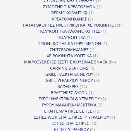
1
προϊόντα
ΖΥΓΟΙ ΛΙΑΝΙΚΗΣ ΠΩΛΗΣΗΣ
1
προϊόν
1
ΖΥΜΩΤΗΡΙΟ ΚΡΕΑΤΟΕΙΔΩΝ
1
1
προϊόν
ΘΕΡΜΟΚΟΛΛΗΤΙΚΆ
1
2
προϊόν
ΚΡΕΑΤΟΜΗΧΑΝΕΣ
2
προϊόντα
1
ΠΑΤΑΤΟΚΟΠΤΕΣ ΗΛΕΚΤΡΙΚΟΙ ΚΑΙ ΧΕΙΡΟΚΙΝΗΤΟΙ
1
1
προϊ
ΠΟΛΥΚΟΠΤΙΚΑ-ΛΑΧΑΝΟΚΟΠΤΕΣ
1
1
προϊόν
ΠΟΛΥΚΟΠΤΙΚΑ
1
προϊόν
1
ΠΡΙΟΝΙ ΚΟΠΗΣ ΚΑΤΕΨΥΓΜΕΝΩΝ
1
1
προϊόν
ΣΝΙΤΣΕΛΟΜΗΧΑΝΕΣ
1
προϊόν
1
ΧΕΙΡΟΚΙΝΗΤΑ ΚΟΠΤΙΚΑ
1
προϊόν
84
ΜΙΚΡΟΣΥΣΚΕΥΕΣ ΖΕΣΤΗΣ ΚΟΥΖΙΝΑΣ SNACK
84
4
προϊόντ
CARVING STATIONS
4
προϊόντα
1
GRILL ΗΛΕΚΤΡΙΚΑ ΝΕΡΟΥ
1
2
προϊόν
GRILL ΥΓΡΑΕΡΙΟΥ ΝΕΡΟΥ
2
14
προϊόντα
ΒΑΦΛΙΕΡΕΣ
14
προϊόντα
1
ΒΡΑΣΤΗΡΕΣ ΑΥΓΩΝ
1
προϊόν
2
ΓΥΡΟΙ ΗΛΕΚΤΡΙΚΟΙ & ΥΓΡΑΕΡΙΟΥ
2
2
προϊόντα
ΓΥΡΟΥ ΜΑΧΑΙΡΙΑ ΗΛΕΚΤΡΙΚΑ
2
13
προϊόντα
ΕΠΑΓΓΕΛΜΑΤΙΚΕΣ ΕΣΤΙΕΣ
13
προϊόντα
1
ΕΣΤΙΕΣ WOK ΕΠΑΓΩΓΙΚΕΣ Η' ΥΓΡΑΕΡΙΟΥ
1
10
προϊόν
ΕΣΤΙΕΣ ΕΠΑΓΩΓΙΚΕΣ
10
2
προϊόντα
ΕΣΤΙΕΣ ΥΓΡΑΕΡΙΟΥ
2