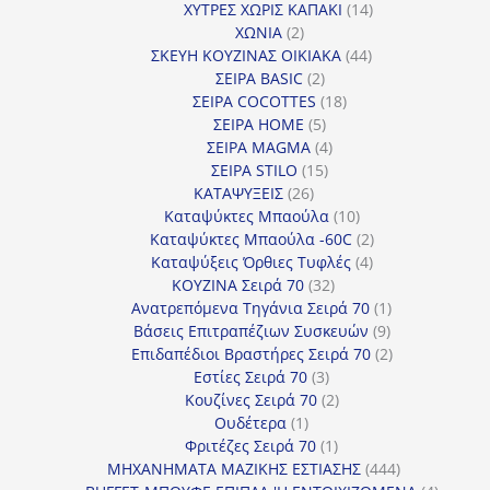
προϊόντα
14
ΧΥΤΡΕΣ ΧΩΡΙΣ ΚΑΠΑΚΙ
14
2
προϊόντα
ΧΩΝΙΑ
2
προϊόντα
44
ΣΚΕΥΗ ΚΟΥΖΙΝΑΣ ΟΙΚΙΑΚΑ
44
2
προϊόντα
ΣΕΙΡΑ BASIC
2
προϊόντα
18
ΣΕΙΡΑ COCOTTES
18
5
προϊόντα
ΣΕΙΡΑ HOME
5
προϊόντα
4
ΣΕΙΡΑ MAGMA
4
15
προϊόντα
ΣΕΙΡΑ STILO
15
26
προϊόντα
ΚΑΤΑΨΥΞΕΙΣ
26
προϊόντα
10
Καταψύκτες Μπαούλα
10
προϊόντα
2
Καταψύκτες Μπαούλα -60C
2
4
προϊόντα
Καταψύξεις Όρθιες Τυφλές
4
32
προϊόντα
ΚΟΥΖΙΝΑ Σειρά 70
32
προϊόντα
1
Ανατρεπόμενα Τηγάνια Σειρά 70
1
9
προϊόν
Βάσεις Επιτραπέζιων Συσκευών
9
προϊόντα
2
Επιδαπέδιοι Βραστήρες Σειρά 70
2
3
προϊόντα
Εστίες Σειρά 70
3
προϊόντα
2
Κουζίνες Σειρά 70
2
1
προϊόντα
Ουδέτερα
1
προϊόν
1
Φριτέζες Σειρά 70
1
προϊόν
444
ΜΗΧΑΝΗΜΑΤΑ ΜΑΖΙΚΗΣ ΕΣΤΙΑΣΗΣ
444