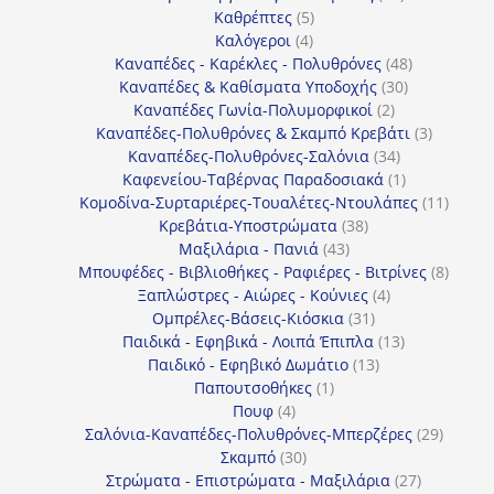
5
προϊόντα
Καθρέπτες
5
4
προϊόντα
Καλόγεροι
4
προϊόντα
48
Καναπέδες - Καρέκλες - Πολυθρόνες
48
30
προϊόντα
Καναπέδες & Καθίσματα Υποδοχής
30
2
προϊόντα
Καναπέδες Γωνία-Πολυμορφικοί
2
προϊόντα
3
Καναπέδες-Πολυθρόνες & Σκαμπό Κρεβάτι
3
34
προϊόντ
Καναπέδες-Πολυθρόνες-Σαλόνια
34
προϊόντα
1
Καφενείου-Ταβέρνας Παραδοσιακά
1
προϊόν
11
Κομοδίνα-Συρταριέρες-Τουαλέτες-Ντουλάπες
11
38
προϊόν
Κρεβάτια-Υποστρώματα
38
43
προϊόντα
Μαξιλάρια - Πανιά
43
προϊόντα
8
Μπουφέδες - Βιβλιοθήκες - Ραφιέρες - Βιτρίνες
8
4
προϊό
Ξαπλώστρες - Αιώρες - Κούνιες
4
31
προϊόντα
Ομπρέλες-Βάσεις-Κιόσκια
31
προϊόντα
13
Παιδικά - Εφηβικά - Λοιπά Έπιπλα
13
13
προϊόντα
Παιδικό - Εφηβικό Δωμάτιο
13
1
προϊόντα
Παπουτσοθήκες
1
4
προϊόν
Πουφ
4
προϊόντα
29
Σαλόνια-Καναπέδες-Πολυθρόνες-Μπερζέρες
29
30
προϊόν
Σκαμπό
30
προϊόντα
27
Στρώματα - Επιστρώματα - Μαξιλάρια
27