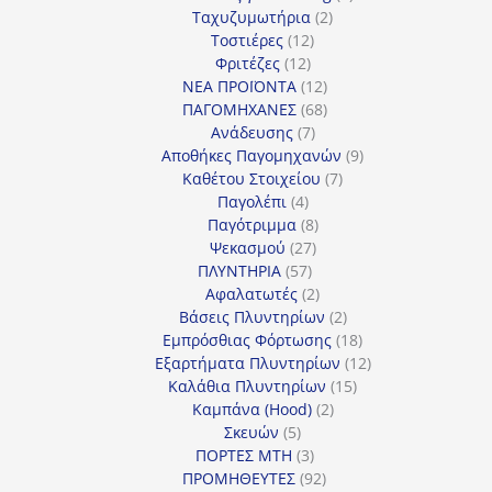
2
προϊόν
Ταχυζυμωτήρια
2
12
προϊόντα
Τοστιέρες
12
12
προϊόντα
Φριτέζες
12
προϊόντα
12
ΝΕΑ ΠΡΟΪΟΝΤΑ
12
προϊόντα
68
ΠΑΓΟΜΗΧΑΝΕΣ
68
7
προϊόντα
Ανάδευσης
7
προϊόντα
9
Αποθήκες Παγομηχανών
9
7
προϊόντα
Καθέτου Στοιχείου
7
4
προϊόντα
Παγολέπι
4
προϊόντα
8
Παγότριμμα
8
27
προϊόντα
Ψεκασμού
27
57
προϊόντα
ΠΛΥΝΤΗΡΙΑ
57
προϊόντα
2
Αφαλατωτές
2
προϊόντα
2
Βάσεις Πλυντηρίων
2
προϊόντα
18
Εμπρόσθιας Φόρτωσης
18
προϊόντα
12
Εξαρτήματα Πλυντηρίων
12
15
προϊόντα
Καλάθια Πλυντηρίων
15
2
προϊόντα
Καμπάνα (Hood)
2
5
προϊόντα
Σκευών
5
προϊόντα
3
ΠΟΡΤΕΣ MTH
3
προϊόντα
92
ΠΡΟΜΗΘΕΥΤΕΣ
92