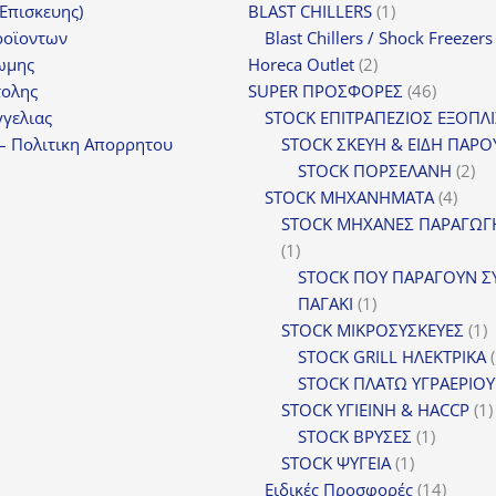
1
(Επισκευης)
BLAST CHILLERS
1
προϊόν
ροϊοντων
Blast Chillers / Shock Freezers
2
ωμης
Horeca Outlet
2
προϊόντα
46
τολης
SUPER ΠΡΟΣΦΟΡΕΣ
46
προϊόντ
γελιας
STOCK ΕΠΙΤΡΑΠΕΖΙΟΣ ΕΞΟΠΛ
– Πολιτικη Απορρητου
STOCK ΣΚΕΥΗ & ΕΙΔΗ ΠΑΡΟ
2
STOCK ΠΟΡΣΕΛΑΝΗ
2
4
πρ
STOCK ΜΗΧΑΝΗΜΑΤΑ
4
προϊ
STOCK ΜΗΧΑΝΕΣ ΠΑΡΑΓΩΓ
1
1
προϊόν
STOCK ΠΟΥ ΠΑΡΑΓΟΥΝ Σ
1
ΠΑΓΑΚΙ
1
προϊόν
1
STOCK ΜΙΚΡΟΣΥΣΚΕΥΕΣ
1
π
STOCK GRILL ΗΛΕΚΤΡΙΚΑ
STOCK ΠΛΑΤΩ ΥΓΡΑΕΡΙΟΥ
STOCK ΥΓΙΕΙΝΗ & HACCP
1
1
STOCK ΒΡΥΣΕΣ
1
1
προϊόν
STOCK ΨΥΓΕΙΑ
1
προϊόν
14
Ειδικές Προσφορές
14