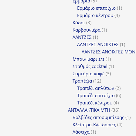
5
προϊόντα
Ερμάρια
5
προϊόντα
1
Ερμάριο επιτοίχιο
1
4
προϊόν
Ερμάριο κέντρου
4
3
προϊόντ
Κάδοι
3
προϊόντα
1
Καρβουνιέρα
1
1
προϊόν
ΛΑΝΤΖΕΣ
1
προϊόν
1
ΛΑΝΤΖΕΣ ΑΝΟΙΧΤΕΣ
1
προϊ
ΛΑΝΤΖΕΣ ΑΝΟΙΧΤΕΣ ΜΟΝ
1
Μπαιν μαρι s/s
1
προϊόν
1
Σταθμός cocktail
1
3
προϊόν
Συρτάρια καφέ
3
12
προϊόντα
Τραπέζια
12
προϊόντα
2
Τραπέζι απλύτων
2
προϊόν
6
Τραπέζι επιτοίχιο
6
4
προϊόν
Τραπέζι κέντρου
4
προϊόντ
36
ΑΝΤΑΛΛΑΚΤΙΚΑ MTH
36
προϊόντ
1
Βαλβίδες αποσυμπίεσης
1
4
πρ
Κλείστρα-Κλειδαριές
4
1
προϊόν
Λάστιχα
1