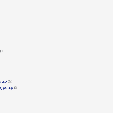
ϊόντα
ροϊόν
1
1
5
προϊόν
ροϊόντα
τα
ϊόντα
6
οτέρ
6
προϊόντα
5
ς μοτέρ
5
προϊόντα
τα
όντα