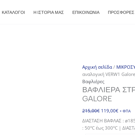
ΚΑΤΑΛΟΓΟΙ
Η ΙΣΤΟΡΙΑ ΜΑΣ
ΕΠΙΚΟΙΝΩΝΙΑ
ΠΡΟΣΦΟΡΈΣ
Αρχική σελίδα
/
ΜΙΚΡΟΣΥ
αναλογική VERW1 Galor
Βαφλιέρες
ΒΑΦΛΙΈΡΑ ΣΤ
GALORE
Original
Η
215,00
€
119,00
€
+ ΦΠΑ
price
τρέχου
ΔΙΑΣΤΑΣΗ ΒΑΦΛΑΣ : ø185
was:
τιμή
: 50°C έως 300°C | ΔΙΑ
215,00€.
είναι: