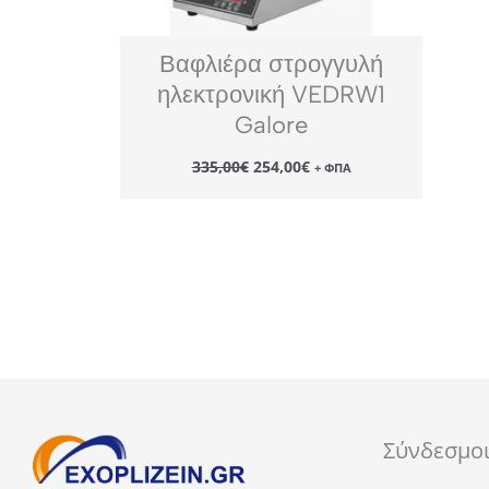
Βαφλιέρα στρογγυλή
ηλεκτρονική VEDRW1
Galore
Original
Η
335,00
€
254,00
€
+ ΦΠΑ
price
τρέχουσα
was:
τιμή
335,00€.
είναι:
254,00€.
Σύνδεσμο