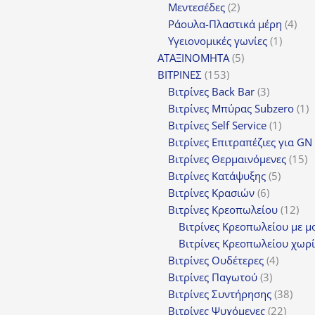
προϊόν
2
Μεντεσέδες
2
προϊόντα
4
Ράουλα-Πλαστικά μέρη
4
1
προ
Υγειονομικές γωνίες
1
5
προϊόν
ΑΤΑΞΙΝΟΜΗΤΑ
5
153
προϊόντα
ΒΙΤΡΙΝΕΣ
153
προϊόντα
3
Βιτρίνες Back Bar
3
προϊόντα
1
Βιτρίνες Mπύρας Subzero
1
1
π
Βιτρίνες Self Service
1
προϊόν
Βιτρίνες Επιτραπέζιες για GN
1
Βιτρίνες Θερμαινόμενες
15
5
π
Βιτρίνες Κατάψυξης
5
6
προϊόν
Βιτρίνες Κρασιών
6
προϊόντα
12
Βιτρίνες Κρεοπωλείου
12
προ
Βιτρίνες Κρεοπωλείου με μ
Βιτρίνες Κρεοπωλείου χωρί
4
Βιτρίνες Ουδέτερες
4
3
προϊόν
Βιτρίνες Παγωτού
3
προϊόντα
38
Βιτρίνες Συντήρησης
38
22
προϊ
Βιτρίνες Ψυχόμενες
22