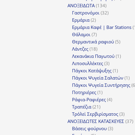
134
προϊόν
ΑΝΟΞΕΙΔΩΤΑ
134
προϊόντα
32
Γαστρονόμοι
32
2
προϊόντα
Ερμάρια
2
προϊόντα
Ερμάρια Καφέ | Bar Stations
7
Θάλαμοι
7
προϊόντα
5
Θερμαντικά ραφιού
5
18
προϊόν
Λάντζες
18
προϊόντα
1
Λεκανάκια Παγωτού
1
3
προϊόν
Λιποσυλλέκτες
3
προϊόντα
1
Πάγκοι Κατάψυξης
1
προϊόν
1
Πάγκοι Ψυγεία Σαλατών
1
πρ
Πάγκοι Ψυγεία Συντήρησης
1
Ποτηριέρες
1
προϊόν
4
Ράφια-Ραφιέρες
4
21
προϊόντα
Τραπέζια
21
προϊόντα
3
Τρόλεϊ Σερβιρίσματος
3
προϊ
3
ΑΝΟΞΕΙΔΩΤΕΣ ΚΑΤΑΣΚΕΥΕΣ
37
3
π
Βάσεις φούρνου
3