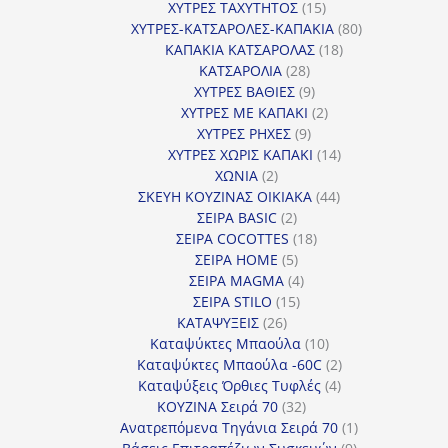
προϊόντα
15
ΧΥΤΡΕΣ ΤΑΧΥΤΗΤΟΣ
15
προϊόντα
80
ΧΥΤΡΕΣ-ΚΑΤΣΑΡΟΛΕΣ-ΚΑΠΑΚΙΑ
80
18
προϊόντα
ΚΑΠΑΚΙΑ ΚΑΤΣΑΡΟΛΑΣ
18
28
προϊόντα
ΚΑΤΣΑΡΟΛΙΑ
28
προϊόντα
9
ΧΥΤΡΕΣ ΒΑΘΙΕΣ
9
προϊόντα
2
ΧΥΤΡΕΣ ΜΕ ΚΑΠΑΚΙ
2
9
προϊόντα
ΧΥΤΡΕΣ ΡΗΧΕΣ
9
προϊόντα
14
ΧΥΤΡΕΣ ΧΩΡΙΣ ΚΑΠΑΚΙ
14
2
προϊόντα
ΧΩΝΙΑ
2
προϊόντα
44
ΣΚΕΥΗ ΚΟΥΖΙΝΑΣ ΟΙΚΙΑΚΑ
44
2
προϊόντα
ΣΕΙΡΑ BASIC
2
προϊόντα
18
ΣΕΙΡΑ COCOTTES
18
5
προϊόντα
ΣΕΙΡΑ HOME
5
προϊόντα
4
ΣΕΙΡΑ MAGMA
4
15
προϊόντα
ΣΕΙΡΑ STILO
15
26
προϊόντα
ΚΑΤΑΨΥΞΕΙΣ
26
προϊόντα
10
Καταψύκτες Μπαούλα
10
προϊόντα
2
Καταψύκτες Μπαούλα -60C
2
4
προϊόντα
Καταψύξεις Όρθιες Τυφλές
4
32
προϊόντα
ΚΟΥΖΙΝΑ Σειρά 70
32
προϊόντα
1
Ανατρεπόμενα Τηγάνια Σειρά 70
1
9
προϊόν