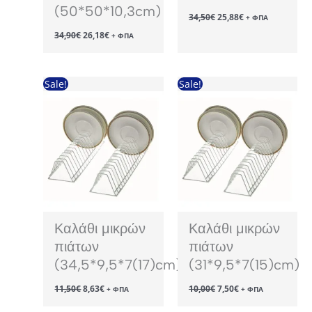
(50*50*10,3cm)
Original
Η
34,50
€
25,88
€
+ ΦΠΑ
price
τρέχουσα
Original
Η
34,90
€
26,18
€
was:
τιμή
+ ΦΠΑ
price
τρέχουσα
34,50€.
είναι:
was:
τιμή
25,88€.
34,90€.
είναι:
26,18€.
Sale!
Sale!
Καλάθι μικρών
Καλάθι μικρών
πιάτων
πιάτων
(34,5*9,5*7(17)cm)
(31*9,5*7(15)cm)
Original
Η
Original
Η
11,50
€
8,63
€
10,00
€
7,50
€
+ ΦΠΑ
+ ΦΠΑ
price
τρέχουσα
price
τρέχουσα
was:
τιμή
was:
τιμή