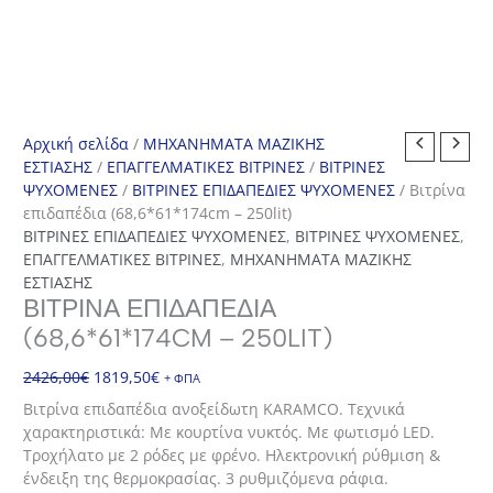
Αρχική σελίδα
/
ΜΗΧΑΝΗΜΑΤΑ ΜΑΖΙΚΗΣ
ΕΣΤΙΑΣΗΣ
/
ΕΠΑΓΓΕΛΜΑΤΙΚΕΣ ΒΙΤΡΙΝΕΣ
/
ΒΙΤΡΙΝΕΣ
ΨΥΧΟΜΕΝΕΣ
/
ΒΙΤΡΙΝΕΣ ΕΠΙΔΑΠΕΔΙΕΣ ΨΥΧΟΜΕΝΕΣ
/ Βιτρίνα
επιδαπέδια (68,6*61*174cm – 250lit)
ΒΙΤΡΙΝΕΣ ΕΠΙΔΑΠΕΔΙΕΣ ΨΥΧΟΜΕΝΕΣ
,
ΒΙΤΡΙΝΕΣ ΨΥΧΟΜΕΝΕΣ
,
ΕΠΑΓΓΕΛΜΑΤΙΚΕΣ ΒΙΤΡΙΝΕΣ
,
ΜΗΧΑΝΗΜΑΤΑ ΜΑΖΙΚΗΣ
ΕΣΤΙΑΣΗΣ
ΒΙΤΡΊΝΑ ΕΠΙΔΑΠΈΔΙΑ
(68,6*61*174CM – 250LIT)
Original
Η
2426,00
€
1819,50
€
+ ΦΠΑ
price
τρέχουσα
Βιτρίνα επιδαπέδια ανοξείδωτη KARAMCO. Τεχνικά
was:
τιμή
χαρακτηριστικά: Με κουρτίνα νυκτός. Με φωτισμό LED.
2426,00€.
είναι:
Τροχήλατο με 2 ρόδες με φρένο. Ηλεκτρονική ρύθμιση &
1819,50€.
ένδειξη της θερμοκρασίας. 3 ρυθμιζόμενα ράφια.