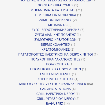
ΤΑΧΥΖΥΜΩΤΗΡΙΑ ΠΙΤΣΑΡΙΑΣ ΚΑΙ ΑΡΤΟΠΟΙΕΙΩΝ
7
1
προϊό
ΦΟΡΜΑΡΙΣΤΙΚΑ ΖΥΜΗΣ
1
προϊόν
21
ΜΗΧΑΝΗΜΑΤΑ ΚΑΤΕΡΓΑΣΙΑΣ
21
1
προϊόντα
ΓΕΜΙΣΤΙΚΑ ΓΙΑ ΛΟΥΚΑΝΙΚΑ
1
2
προϊόν
ΖΑΜΠΟΝΟΜΗΧΑΝΕΣ
2
2
προϊόντα
ΜΕ ΙΜΑΝΤΑ
2
προϊόντα
7
ΖΥΓΟΙ ΕΡΓΑΣΤΗΡΙΑΚΗΣ ΧΡΗΣΗΣ
7
1
προϊόντα
ΖΥΓΟΙ ΛΙΑΝΙΚΗΣ ΠΩΛΗΣΗΣ
1
προϊόν
1
ΖΥΜΩΤΗΡΙΟ ΚΡΕΑΤΟΕΙΔΩΝ
1
1
προϊόν
ΘΕΡΜΟΚΟΛΛΗΤΙΚΆ
1
2
προϊόν
ΚΡΕΑΤΟΜΗΧΑΝΕΣ
2
προϊόντα
1
ΠΑΤΑΤΟΚΟΠΤΕΣ ΗΛΕΚΤΡΙΚΟΙ ΚΑΙ ΧΕΙΡΟΚΙΝΗΤΟΙ
1
1
προϊ
ΠΟΛΥΚΟΠΤΙΚΑ-ΛΑΧΑΝΟΚΟΠΤΕΣ
1
1
προϊόν
ΠΟΛΥΚΟΠΤΙΚΑ
1
προϊόν
1
ΠΡΙΟΝΙ ΚΟΠΗΣ ΚΑΤΕΨΥΓΜΕΝΩΝ
1
1
προϊόν
ΣΝΙΤΣΕΛΟΜΗΧΑΝΕΣ
1
προϊόν
1
ΧΕΙΡΟΚΙΝΗΤΑ ΚΟΠΤΙΚΑ
1
προϊόν
84
ΜΙΚΡΟΣΥΣΚΕΥΕΣ ΖΕΣΤΗΣ ΚΟΥΖΙΝΑΣ SNACK
84
4
προϊόντ
CARVING STATIONS
4
προϊόντα
1
GRILL ΗΛΕΚΤΡΙΚΑ ΝΕΡΟΥ
1
2
προϊόν
GRILL ΥΓΡΑΕΡΙΟΥ ΝΕΡΟΥ
2
14
προϊόντα
ΒΑΦΛΙΕΡΕΣ
14