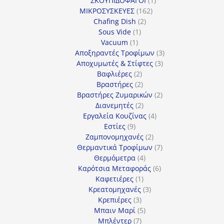
ΣΚΟΥΠΙΔΟΦΑΓΟΙ
1
162
προϊόν
ΜΙΚΡΟΣΥΣΚΕΥΕΣ
162
2
προϊόντα
Chafing Dish
2
1
προϊόντα
Sous Vide
1
1
προϊόν
Vacuum
1
προϊόν
3
Αποξηραντές Τροφίμων
3
3
προϊόντα
Αποχυμωτές & Στίφτες
3
2
προϊόντα
Βαφλιέρες
2
προϊόντα
2
Βραστήρες
2
προϊόντα
2
Βραστήρες Ζυμαρικών
2
2
προϊόντα
Διανεμητές
2
προϊόντα
4
Εργαλεία Κουζίνας
4
9
προϊόντα
Εστίες
9
προϊόντα
2
Ζαμπονομηχανές
2
προϊόντα
7
Θερμαντικά Τροφίμων
7
4
προϊόντα
Θερμόμετρα
4
προϊόντα
6
Καρότσια Μεταφοράς
6
1
προϊόντα
Καφετιέρες
1
προϊόν
3
Κρεατομηχανές
3
3
προϊόντα
Κρεπιέρες
3
προϊόντα
5
Μπαιν Μαρί
5
7
προϊόντα
Μπλέντερ
7