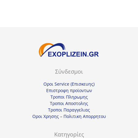
11,50€.
είναι:
10,00€.
είναι:
8,63€.
7,50€.
Σύνδεσμοι
Οροι Service (Επισκευης)
Επιστροφη προϊοντων
Τροποι Πληρωμης
Τροποι Αποστολης
Τροποι Παραγγελιας
Οροι Χρησης – Πολιτικη Απορρητου
Κατηγορίες