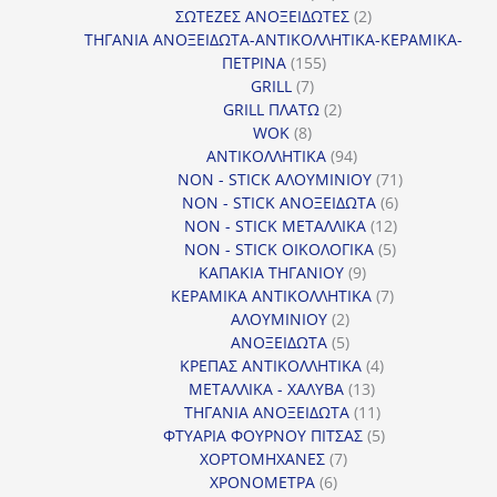
προϊόντα
2
ΣΩΤΕΖΕΣ ΑΝΟΞΕΙΔΩΤΕΣ
2
προϊόντα
ΤΗΓΑΝΙΑ ΑΝΟΞΕΙΔΩΤΑ-ΑΝΤΙΚΟΛΛΗΤΙΚΑ-ΚΕΡΑΜΙΚΑ-
155
ΠΕΤΡΙΝΑ
155
7
προϊόντα
GRILL
7
προϊόντα
2
GRILL ΠΛΑΤΩ
2
8
προϊόντα
WOK
8
προϊόντα
94
ΑΝΤΙΚΟΛΛΗΤΙΚΑ
94
προϊόντα
71
NON - STICK ΑΛΟΥΜΙΝΙΟΥ
71
6
προϊόντα
NON - STICK ΑΝΟΞΕΙΔΩΤΑ
6
12
προϊόντα
NON - STICK ΜΕΤΑΛΛΙΚΑ
12
5
προϊόντα
NON - STICK ΟΙΚΟΛΟΓΙΚΑ
5
9
προϊόντα
ΚΑΠΑΚΙΑ ΤΗΓΑΝΙΟΥ
9
προϊόντα
7
ΚΕΡΑΜΙΚΑ ΑΝΤΙΚΟΛΛΗΤΙΚΑ
7
2
προϊόντα
ΑΛΟΥΜΙΝΙΟΥ
2
προϊόντα
5
ΑΝΟΞΕΙΔΩΤΑ
5
προϊόντα
4
ΚΡΕΠΑΣ ΑΝΤΙΚΟΛΛΗΤΙΚΑ
4
13
προϊόντα
ΜΕΤΑΛΛΙΚΑ - ΧΑΛΥΒΑ
13
προϊόντα
11
ΤΗΓΑΝΙΑ ΑΝΟΞΕΙΔΩΤΑ
11
προϊόντα
5
ΦΤΥΑΡΙΑ ΦΟΥΡΝΟΥ ΠΙΤΣΑΣ
5
7
προϊόντα
ΧΟΡΤΟΜΗΧΑΝΕΣ
7
6
προϊόντα
ΧΡΟΝΟΜΕΤΡΑ
6