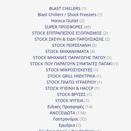
1
BLAST CHILLERS
1
προϊόν
1
Blast Chillers / Shock Freezers
1
2
προϊόν
Horeca Outlet
2
προϊόντα
46
SUPER ΠΡΟΣΦΟΡΕΣ
46
προϊόντα
2
STOCK ΕΠΙΤΡΑΠΕΖΙΟΣ ΕΞΟΠΛΙΣΜΟΣ
2
προϊόντα
2
STOCK ΣΚΕΥΗ & ΕΙΔΗ ΠΑΡΟΥΣΙΑΣΗΣ
2
2
προϊόντα
STOCK ΠΟΡΣΕΛΑΝΗ
2
4
προϊόντα
STOCK ΜΗΧΑΝΗΜΑΤΑ
4
προϊόντα
1
STOCK ΜΗΧΑΝΕΣ ΠΑΡΑΓΩΓΗΣ ΠΑΓΟΥ
1
προϊόν
1
STOCK ΠΟΥ ΠΑΡΑΓΟΥΝ ΣΥΜΠΑΓΕΣ ΠΑΓΑΚΙ
1
1
προϊόν
STOCK ΜΙΚΡΟΣΥΣΚΕΥΕΣ
1
προϊόν
1
STOCK GRILL ΗΛΕΚΤΡΙΚΑ
1
προϊόν
1
STOCK ΠΛΑΤΩ ΥΓΡΑΕΡΙΟΥ
1
1
προϊόν
STOCK ΥΓΙΕΙΝΗ & HACCP
1
1
προϊόν
STOCK ΒΡΥΣΕΣ
1
1
προϊόν
STOCK ΨΥΓΕΙΑ
1
προϊόν
14
Ειδικές Προσφορές
14
134
προϊόντα
ΑΝΟΞΕΙΔΩΤΑ
134
προϊόντα
32
Γαστρονόμοι
32
2
προϊόντα
Ερμάρια
2
προϊόντα
1