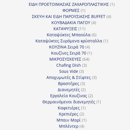
προϊόντα
1
ΕΙΔΗ ΠΡΟΕΤΟΙΜΑΣΙΑΣ ΖΑΧΑΡΟΠΛΑΣΤΙΚΗΣ
1
1
προϊόν
ΦΟΡΜΕΣ
1
προϊόν
4
ΣΚΕΥΗ ΚΑΙ ΕΙΔΗ ΠΑΡΟΥΣΙΑΣΗΣ BUFFET
4
4
προϊόντα
ΚΟΥΒΑΔΑΚΙΑ ΠΑΓΟΥ
4
11
προϊόντα
ΚΑΤΑΨΥΞΕΙΣ
11
προϊόντα
6
Καταψύκτες Μπαούλα
6
προϊόντα
1
Καταψύκτες Συρόμενα κρύσταλλα
1
4
προϊόν
ΚΟΥΖΙΝΑ Σειρά 70
4
προϊόντα
1
Κουζίνες Σειρά 70
1
64
προϊόν
ΜΙΚΡΟΣΥΣΚΕΥΕΣ
64
3
προϊόντα
Chafing Dish
3
3
προϊόντα
Sous Vide
3
προϊόντα
3
Αποχυμωτές & Στίφτες
3
3
προϊόντα
Βραστήρες
3
προϊόντα
2
Διανεμητές
2
προϊόντα
2
Εργαλεία Κουζίνας
2
προϊόντα
1
Θερμαινόμενοι διανεμητές
1
1
προϊόν
Καφετιέρες
1
2
προϊόν
Κρεπιέρες
2
προϊόντα
1
Μπαιν Μαρί
1
4
προϊόν
Μπλέντερ
4