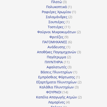
3
προϊόντα
Πλατώ
3
προϊόντα
1
Πολυκοπτικά
1
προϊόν
1
Ραφιέρες Χρωμίου
1
2
προϊόν
Σαλαμάνδρες
2
1
προϊόντα
Σουπιέρες
1
προϊόν
11
Τοστιέρες
11
προϊόντα
2
Φούρνοι Μικροκυμάτων
2
9
προϊόντα
Φριτέζες
9
προϊόντα
6
ΠΑΓΟΜΗΧΑΝΕΣ
6
1
προϊόντα
Ανάδευσης
1
προϊόν
3
Αποθήκες Παγομηχανών
3
2
προϊόντα
Παγότριμμα
2
11
προϊόντα
ΠΛΥΝΤΗΡΙΑ
11
προϊόντα
3
Αφαλατωτές
3
προϊόντα
1
Βάσεις Πλυντηρίων
1
προϊόν
1
Εμπρόσθιας Φόρτωσης
1
προϊόν
2
Εξαρτήματα Πλυντηρίων
2
3
προϊόντα
Καλάθια Πλυντηρίων
3
14
προϊόντα
ΦΟΥΡΝΟΙ
14
προϊόντα
2
Καπέλα Απαγωγής Ατμών
2
4
προϊόντα
Λαμαρίνες
4
1
προϊόντα