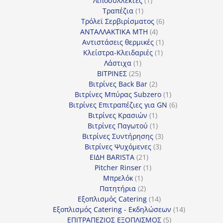
Λιποσυλλέκτες
1
1
προϊόν
Τραπέζια
1
προϊόν
6
Τρόλεϊ Σερβιρίσματος
6
4
προϊόντα
ΑΝΤΑΛΛΑΚΤΙΚΑ MTH
4
προϊόντα
1
Αντιστάσεις θερμικές
1
1
προϊόν
Κλείστρα-Κλειδαριές
1
1
προϊόν
Λάστιχα
1
25
προϊόν
ΒΙΤΡΙΝΕΣ
25
προϊόντα
2
Βιτρίνες Back Bar
2
προϊόντα
1
Βιτρίνες Mπύρας Subzero
1
προϊόν
6
Βιτρίνες Επιτραπέζιες για GN
6
1
προϊόντα
Βιτρίνες Κρασιών
1
προϊόν
1
Βιτρίνες Παγωτού
1
προϊόν
3
Βιτρίνες Συντήρησης
3
3
προϊόντα
Βιτρίνες Ψυχόμενες
3
21
προϊόντα
ΕΙΔΗ BARISTA
21
προϊόντα
1
Pitcher Rinser
1
1
προϊόν
Μπρελόκ
1
προϊόν
2
Πατητήρια
2
προϊόντα
14
Εξοπλισμός Catering
14
προϊόντα
14
Εξοπλισμός Catering - Εκδηλώσεων
14
5
προϊόντα
ΕΠΙΤΡΑΠΕΖΙΟΣ ΕΞΟΠΛΙΣΜΟΣ
5