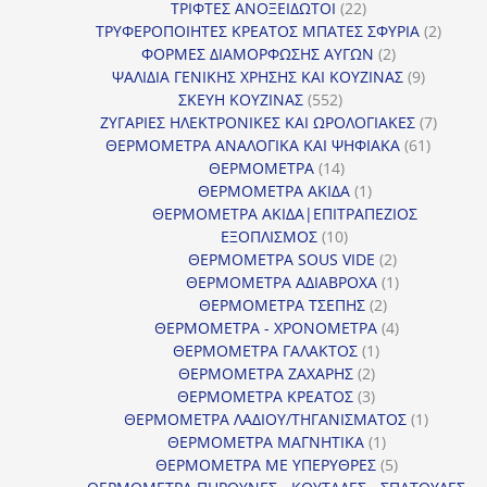
προϊόντα
22
ΤΡΙΦΤΕΣ ΑΝΟΞΕΙΔΩΤΟΙ
22
προϊόντα
2
ΤΡΥΦΕΡΟΠΟΙΗΤΕΣ ΚΡΕΑΤΟΣ ΜΠΑΤΕΣ ΣΦΥΡΙΑ
2
2
προϊόν
ΦΟΡΜΕΣ ΔΙΑΜΟΡΦΩΣΗΣ ΑΥΓΩΝ
2
προϊόντα
9
ΨΑΛΙΔΙΑ ΓΕΝΙΚΗΣ ΧΡΗΣΗΣ ΚΑΙ ΚΟΥΖΙΝΑΣ
9
552
προϊόντα
ΣΚΕΥΗ ΚΟΥΖΙΝΑΣ
552
προϊόντα
7
ΖΥΓΑΡΙΕΣ ΗΛΕΚΤΡΟΝΙΚΕΣ ΚΑΙ ΩΡΟΛΟΓΙΑΚΕΣ
7
61
προϊόν
ΘΕΡΜΟΜΕΤΡΑ ΑΝΑΛΟΓΙΚΑ ΚΑΙ ΨΗΦΙΑΚΑ
61
14
προϊόντ
ΘΕΡΜΟΜΕΤΡΑ
14
προϊόντα
1
ΘΕΡΜΟΜΕΤΡΑ ΑΚΙΔΑ
1
προϊόν
ΘΕΡΜΟΜΕΤΡΑ ΑΚΙΔΑ|ΕΠΙΤΡΑΠΕΖΙΟΣ
10
ΕΞΟΠΛΙΣΜΟΣ
10
προϊόντα
2
ΘΕΡΜΟΜΕΤΡΑ SOUS VIDE
2
προϊόντα
1
ΘΕΡΜΟΜΕΤΡΑ ΑΔΙΑΒΡΟΧΑ
1
2
προϊόν
ΘΕΡΜΟΜΕΤΡΑ ΤΣΕΠΗΣ
2
προϊόντα
4
ΘΕΡΜΟΜΕΤΡΑ - ΧΡΟΝΟΜΕΤΡΑ
4
1
προϊόντα
ΘΕΡΜΟΜΕΤΡΑ ΓΑΛΑΚΤΟΣ
1
2
προϊόν
ΘΕΡΜΟΜΕΤΡΑ ΖΑΧΑΡΗΣ
2
προϊόντα
3
ΘΕΡΜΟΜΕΤΡΑ ΚΡΕΑΤΟΣ
3
προϊόντα
1
ΘΕΡΜΟΜΕΤΡΑ ΛΑΔΙΟΥ/ΤΗΓΑΝΙΣΜΑΤΟΣ
1
1
προϊόν
ΘΕΡΜΟΜΕΤΡΑ ΜΑΓΝΗΤΙΚΑ
1
προϊόν
5
ΘΕΡΜΟΜΕΤΡΑ ΜΕ ΥΠΕΡΥΘΡΕΣ
5
προϊόντα