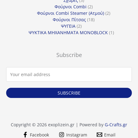
Σχάρες
3
προϊόντα
2
Φούρνοι Combi
2
προϊόντα
2
Φούρνοι Combi Steamer (Ατμού)
2
18
προϊόντα
Φούρνοι Πίτσας
18
2
προϊόντα
ΨΥΓΕΙΑ
2
προϊόντα
1
ΨΥΚΤΙΚΑ ΜΗΧΑΝΗΜΑΤΑ MONOBLOCK
1
προϊόν
Subscribe
SUBSCRIBE
Copyright © 2026 exoplizein.gr | Powered by
G-Crafts.gr
Facebook
Instagram
Email