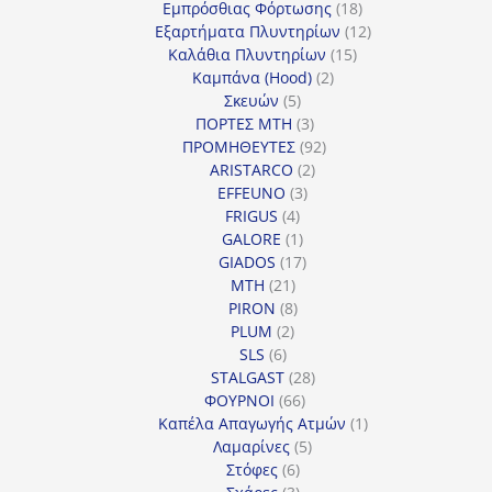
προϊόντα
18
Εμπρόσθιας Φόρτωσης
18
προϊόντα
12
Εξαρτήματα Πλυντηρίων
12
15
προϊόντα
Καλάθια Πλυντηρίων
15
2
προϊόντα
Καμπάνα (Hood)
2
5
προϊόντα
Σκευών
5
προϊόντα
3
ΠΟΡΤΕΣ MTH
3
προϊόντα
92
ΠΡΟΜΗΘΕΥΤΕΣ
92
2
προϊόντα
ARISTARCO
2
3
προϊόντα
EFFEUNO
3
4
προϊόντα
FRIGUS
4
προϊόντα
1
GALORE
1
προϊόν
17
GIADOS
17
21
προϊόντα
MTH
21
προϊόντα
8
PIRON
8
2
προϊόντα
PLUM
2
6
προϊόντα
SLS
6
προϊόντα
28
STALGAST
28
66
προϊόντα
ΦΟΥΡΝΟΙ
66
προϊόντα
1
Καπέλα Απαγωγής Ατμών
1
5
προϊόν
Λαμαρίνες
5
6
προϊόντα
Στόφες
6
προϊόντα
3