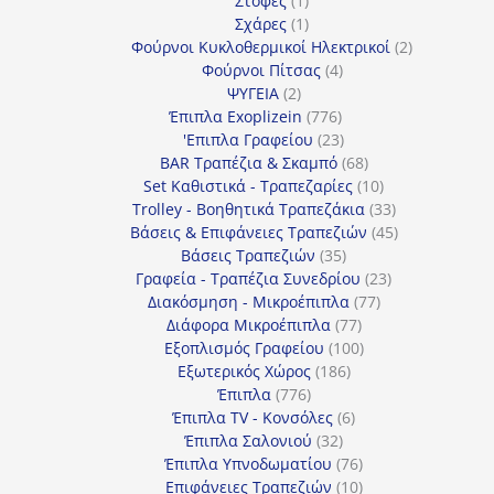
Στόφες
1
προϊόν
1
Σχάρες
1
προϊόν
2
Φούρνοι Κυκλοθερμικοί Ηλεκτρικοί
2
4
προϊόντα
Φούρνοι Πίτσας
4
2
προϊόντα
ΨΥΓΕΙΑ
2
προϊόντα
776
Έπιπλα Exoplizein
776
προϊόντα
23
'Επιπλα Γραφείου
23
προϊόντα
68
BAR Τραπέζια & Σκαμπό
68
προϊόντα
10
Set Καθιστικά - Τραπεζαρίες
10
προϊόντα
33
Trolley - Βοηθητικά Τραπεζάκια
33
προϊόντα
45
Βάσεις & Επιφάνειες Τραπεζιών
45
35
προϊόντα
Βάσεις Τραπεζιών
35
προϊόντα
23
Γραφεία - Τραπέζια Συνεδρίου
23
77
προϊόντα
Διακόσμηση - Μικροέπιπλα
77
77
προϊόντα
Διάφορα Μικροέπιπλα
77
προϊόντα
100
Εξοπλισμός Γραφείου
100
186
προϊόντα
Εξωτερικός Χώρος
186
776
προϊόντα
Έπιπλα
776
προϊόντα
6
Έπιπλα TV - Κονσόλες
6
32
προϊόντα
Έπιπλα Σαλονιού
32
προϊόντα
76
Έπιπλα Υπνοδωματίου
76
10
προϊόντα
Επιφάνειες Τραπεζιών
10