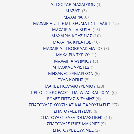
προϊόντα
3
ΑΞΕΣΟΥΑΡ ΜΑΧΑΙΡΙΩΝ
3
3
προϊόντα
ΜΑΣΑΤΙ
3
προϊόντα
6
ΜΑΧΑΙΡΙΑ
6
προϊόντα
13
ΜΑΧΑΙΡΙΑ CHEF ΜΕ ΧΡΩΜΑΤΙΣΤΗ ΛΑΒΗ
13
16
προϊόντ
ΜΑΧΑΙΡΙΑ ΓΙΑ SUSHI
16
προϊόντα
10
ΜΑΧΑΙΡΙΑ ΚΟΥΖΙΝΑΣ
10
10
προϊόντα
ΜΑΧΑΙΡΙΑ ΚΡΕΑΤΟΣ
10
προϊόντα
7
ΜΑΧΑΙΡΙΑ ΞΕΚΟΚΚΑΛΙΣΜΑΤΟΣ
7
1
προϊόντα
ΜΑΧΑΙΡΙΑ ΤΥΡΙΟΥ
1
προϊόν
3
ΜΑΧΑΙΡΙΑ ΨΩΜΙΟΥ
3
1
προϊόντα
ΜΗΛΟΚΑΘΑΡΙΣΤΕΣ
1
προϊόν
5
ΜΗΧΑΝΕΣ ΖΥΜΑΡΙΚΩΝ
5
8
προϊόντα
ΞΥΛΑ ΚΟΠΗΣ
8
προϊόντα
20
ΠΛΑΚΕΣ ΠΟΛΥΑΙΘΥΛΕΝΙΟΥ
20
προϊόντα
6
ΠΡΕΣΣΕΣ ΣΚΟΡΔΟΥ - ΠΑΤΑΤΑΣ ΚΑΙ ΓΟΥΔΙ
6
9
προϊόντα
ΡΟΔΕΣ ΠΙΤΣΑΣ & ΖΥΜΗΣ
9
προϊόντα
67
ΣΠΑΤΟΥΛΕΣ ΚΟΥΖΙΝΑΣ ΚΑΙ ΠΑΡΟΥΣΙΑΣΗΣ
67
6
προϊόντ
ΣΠΑΤΟΥΛΕΣ NYLON
6
προϊόντα
14
ΣΠΑΤΟΥΛΕΣ ΖΑΧΑΡΟΠΛΑΣΤΙΚΗΣ
14
5
προϊόντα
ΣΠΑΤΟΥΛΕΣ ΙΣΙΕΣ ΜΑΚΡΙΕΣ
5
2
προϊόντα
ΣΠΑΤΟΥΛΕΣ ΞΥΛΙΝΕΣ
2