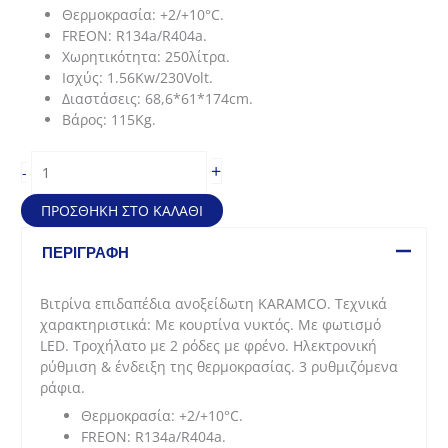
Θερμοκρασία: +2/+10°C.
FREON: R134a/R404a.
Χωρητικότητα: 250λίτρα.
Ισχύς: 1.56Kw/230Volt.
Διαστάσεις: 68,6*61*174cm.
Βάρος: 115Kg.
Βιτρίνα
+
-
επιδαπέδια
(68,6*61*174cm
ΠΡΟΣΘΉΚΗ ΣΤΟ ΚΑΛΆΘΙ
-
250lit)
ΠΕΡΙΓΡΑΦΉ
ποσότητα
Βιτρίνα επιδαπέδια ανοξείδωτη KARAMCO. Τεχνικά
χαρακτηριστικά: Με κουρτίνα νυκτός. Με φωτισμό
LED. Τροχήλατο με 2 ρόδες με φρένο. Ηλεκτρονική
ρύθμιση & ένδειξη της θερμοκρασίας. 3 ρυθμιζόμενα
ράφια.
Θερμοκρασία: +2/+10°C.
FREON: R134a/R404a.