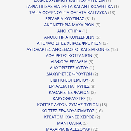
ΣΧΑΡΕΣ ΧΡΩΜΙΟΥ ΚΑΙ INOX ΨΥΓΕΙΩΝ
7
προϊόντα
1
ΤΑΨΙΑ ΠΙΤΣΑΣ ΔΙΑΤΡΗΤΑ ΚΑΙ ΑΝΤΙΚΟΛΛΗΤΙΚΑ
1
18
προϊόν
ΤΑΨΙΑ ΦΟΥΡΝΟΥ ΓΙΑ ΦΑΓΗΤΑ ΚΑΙ ΓΛΥΚΑ
18
311
προϊόντ
ΕΡΓΑΛΕΙΑ ΚΟΥΖΙΝΑΣ
311
προϊόντα
5
ΑΚΟΝΙΣΤΗΡΙΑ ΜΑΧΑΙΡΙΩΝ
5
1
προϊόντα
ΑΝΟΙΧΤΗΡΙΑ
1
προϊόν
5
ΑΝΟΙΧΤΗΡΙΑ ΚΟΝΣΕΡΒΩΝ
5
προϊόντα
3
ΑΠΟΦΛΟΙΩΤΕΣ ΧΕΙΡΟΣ ΦΡΟΥΤΩΝ
3
προϊόντα
12
ΑΥΓΟΔΑΡΤΕΣ ΑΝΟΞΕΙΔΩΤΟΙ ΚΑΙ ΣΙΛΙΚΟΝΗΣ
12
3
προϊόν
ΑΦΑΙΡΕΤΕΣ ΚΟΤΣΑΝΙΩΝ
3
3
προϊόντα
ΔΙΑΦΟΡΑ ΕΡΓΑΛΕΙΑ
3
προϊόντα
1
ΔΙΑΧΩΡΙΣΤΕΣ ΑΥΓΟΥ
1
προϊόν
2
ΔΙΑΧΩΡΙΣΤΕΣ ΦΡΟΥΤΩΝ
2
3
προϊόντα
ΕΙΔΗ ΚΡΕΟΠΩΛΕΙΟΥ
3
προϊόντα
8
ΕΡΓΑΛΕΙΑ ΓΙΑ ΤΡΥΠΕΣ
8
προϊόντα
2
ΚΑΘΑΡΙΣΤΕΣ ΨΑΡΙΩΝ
2
1
προϊόντα
ΚΑΡΥΟΘΡΑΥΣΤΕΣ
1
προϊόν
15
ΚΟΠΤΕΣ ΑΥΓΩΝ-ΖΥΜΗΣ-ΤΥΡΙΩΝ
15
16
προϊόντα
ΚΟΠΤΕΣ ΞΕΦΛΟΥΔΙΣΜΑΤΟΣ
16
2
προϊόντα
ΚΡΕΑΤΟΜΗΧΑΝΕΣ ΧΕΙΡΟΣ
2
5
προϊόντα
ΜΑΝΤΟΛΙΝΑ
5
προϊόντα
72
ΜΑΧΑΙΡΙΑ & ΑΞΕΣΟΥΑΡ
72