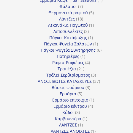
Ερμάρια Καφέ | Bar Stations
1
7
προϊόν
Θάλαμοι
7
προϊόντα
5
Θερμαντικά ραφιού
5
18
προϊόντα
Λάντζες
18
προϊόντα
1
Λεκανάκια Παγωτού
1
3
προϊόν
Λιποσυλλέκτες
3
προϊόντα
1
Πάγκοι Κατάψυξης
1
προϊόν
1
Πάγκοι Ψυγεία Σαλατών
1
προϊόν
6
Πάγκοι Ψυγεία Συντήρησης
6
1
προϊόντα
Ποτηριέρες
1
προϊόν
4
Ράφια-Ραφιέρες
4
21
προϊόντα
Τραπέζια
21
προϊόντα
3
Τρόλεϊ Σερβιρίσματος
3
προϊόντα
37
ΑΝΟΞΕΙΔΩΤΕΣ ΚΑΤΑΣΚΕΥΕΣ
37
3
προϊόντα
Βάσεις φούρνου
3
5
προϊόντα
Ερμάρια
5
προϊόντα
1
Ερμάριο επιτοίχιο
1
4
προϊόν
Ερμάριο κέντρου
4
3
προϊόντα
Κάδοι
3
προϊόντα
1
Καρβουνιέρα
1
1
προϊόν
ΛΑΝΤΖΕΣ
1
προϊόν
1
ΛΑΝΤΖΕΣ ΑΝΟΙΧΤΕΣ
1