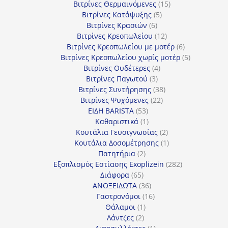
15
προϊόν
Βιτρίνες Θερμαινόμενες
15
5
προϊόντα
Βιτρίνες Κατάψυξης
5
6
προϊόντα
Βιτρίνες Κρασιών
6
προϊόντα
12
Βιτρίνες Κρεοπωλείου
12
προϊόντα
6
Βιτρίνες Κρεοπωλείου με μοτέρ
6
προϊόντα
5
Βιτρίνες Κρεοπωλείου χωρίς μοτέρ
5
4
προϊόντα
Βιτρίνες Ουδέτερες
4
3
προϊόντα
Βιτρίνες Παγωτού
3
προϊόντα
38
Βιτρίνες Συντήρησης
38
22
προϊόντα
Βιτρίνες Ψυχόμενες
22
53
προϊόντα
ΕΙΔΗ BARISTA
53
προϊόντα
1
Καθαριστικά
1
προϊόν
2
Κουτάλια Γευσιγνωσίας
2
προϊόντα
1
Κουτάλια Δοσομέτρησης
1
2
προϊόν
Πατητήρια
2
προϊόντα
282
Εξοπλισμός Εστίασης Exoplizein
282
65
προϊόντα
Διάφορα
65
προϊόντα
36
ΑΝΟΞΕΙΔΩΤΑ
36
προϊόντα
16
Γαστρονόμοι
16
1
προϊόντα
Θάλαμοι
1
2
προϊόν
Λάντζες
2
προϊόντα
1