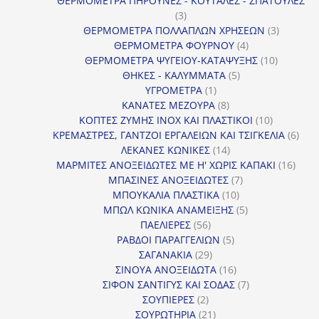
ΘΕΡΜΟΜΕΤΡΑ ΠΗΡΟΥΝΕΣ - ΚΟΥΤΑΛΕΣ - ΣΠΑΤΟΥΛΕΣ
3
3
προϊόντα
3
ΘΕΡΜΟΜΕΤΡΑ ΠΟΛΛΑΠΛΩΝ ΧΡΗΣΕΩΝ
3
4
προϊόντ
ΘΕΡΜΟΜΕΤΡΑ ΦΟΥΡΝΟΥ
4
προϊόντα
10
ΘΕΡΜΟΜΕΤΡΑ ΨΥΓΕΙΟΥ-ΚΑΤΑΨΥΞΗΣ
10
5
προϊόντα
ΘΗΚΕΣ - ΚΑΛΥΜΜΑΤΑ
5
1
προϊόντα
ΥΓΡΟΜΕΤΡΑ
1
προϊόν
8
ΚΑΝΑΤΕΣ ΜΕΖΟΥΡΑ
8
προϊόντα
10
ΚΟΠΤΕΣ ΖΥΜΗΣ INOX ΚΑΙ ΠΛΑΣΤΙΚΟΙ
10
προϊόντα
6
ΚΡΕΜΑΣΤΡΕΣ, ΓΑΝΤΖΟΙ ΕΡΓΑΛΕΙΩΝ ΚΑΙ ΤΣΙΓΚΕΛΙΑ
6
14
προϊ
ΛΕΚΑΝΕΣ ΚΩΝΙΚΕΣ
14
προϊόντα
16
ΜΑΡΜΙΤΕΣ ΑΝΟΞΕΙΔΩΤΕΣ ΜΕ Η' ΧΩΡΙΣ ΚΑΠΑΚΙ
16
7
προϊ
ΜΠΑΣΙΝΕΣ ΑΝΟΞΕΙΔΩΤΕΣ
7
10
προϊόντα
ΜΠΟΥΚΑΛΙΑ ΠΛΑΣΤΙΚΑ
10
προϊόντα
5
ΜΠΩΛ ΚΩΝΙΚΑ ΑΝΑΜΕΙΞΗΣ
5
56
προϊόντα
ΠΑΕΛΙΕΡΕΣ
56
προϊόντα
5
ΡΑΒΔΟΙ ΠΑΡΑΓΓΕΛΙΩΝ
5
29
προϊόντα
ΣΑΓΑΝΑΚΙΑ
29
προϊόντα
16
ΣΙΝΟΥΑ ΑΝΟΞΕΙΔΩΤΑ
16
προϊόντα
7
ΣΙΦΟΝ ΣΑΝΤΙΓΥΣ ΚΑΙ ΣΟΔΑΣ
7
2
προϊόντα
ΣΟΥΠΙΕΡΕΣ
2
προϊόντα
21
ΣΟΥΡΩΤΗΡΙΑ
21