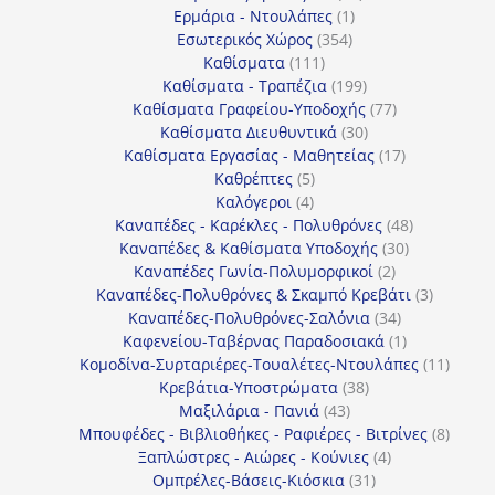
1
προϊόντα
Ερμάρια - Ντουλάπες
1
354
προϊόν
Εσωτερικός Χώρος
354
111
προϊόντα
Καθίσματα
111
προϊόντα
199
Καθίσματα - Τραπέζια
199
προϊόντα
77
Καθίσματα Γραφείου-Υποδοχής
77
30
προϊόντα
Καθίσματα Διευθυντικά
30
προϊόντα
17
Καθίσματα Εργασίας - Μαθητείας
17
5
προϊόντα
Καθρέπτες
5
4
προϊόντα
Καλόγεροι
4
προϊόντα
48
Καναπέδες - Καρέκλες - Πολυθρόνες
48
30
προϊόντα
Καναπέδες & Καθίσματα Υποδοχής
30
2
προϊόντα
Καναπέδες Γωνία-Πολυμορφικοί
2
προϊόντα
3
Καναπέδες-Πολυθρόνες & Σκαμπό Κρεβάτι
3
34
προϊόντ
Καναπέδες-Πολυθρόνες-Σαλόνια
34
προϊόντα
1
Καφενείου-Ταβέρνας Παραδοσιακά
1
προϊόν
11
Κομοδίνα-Συρταριέρες-Τουαλέτες-Ντουλάπες
11
38
προϊόν
Κρεβάτια-Υποστρώματα
38
43
προϊόντα
Μαξιλάρια - Πανιά
43
προϊόντα
8
Μπουφέδες - Βιβλιοθήκες - Ραφιέρες - Βιτρίνες
8
4
προϊό
Ξαπλώστρες - Αιώρες - Κούνιες
4
31
προϊόντα
Ομπρέλες-Βάσεις-Κιόσκια
31