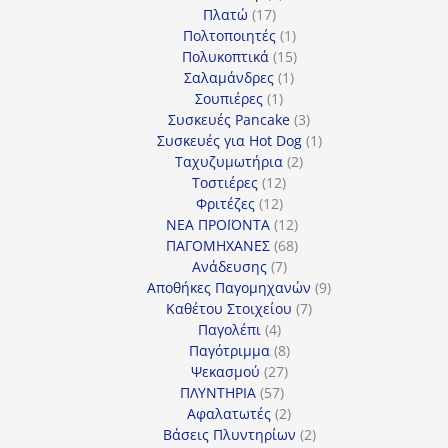
17
προϊόντα
Πλατώ
17
προϊόντα
1
Πολτοποιητές
1
προϊόν
15
Πολυκοπτικά
15
1
προϊόντα
Σαλαμάνδρες
1
1
προϊόν
Σουπιέρες
1
προϊόν
3
Συσκευές Pancake
3
προϊόντα
1
Συσκευές για Hot Dog
1
2
προϊόν
Ταχυζυμωτήρια
2
12
προϊόντα
Τοστιέρες
12
12
προϊόντα
Φριτέζες
12
προϊόντα
12
ΝΕΑ ΠΡΟΪΟΝΤΑ
12
προϊόντα
68
ΠΑΓΟΜΗΧΑΝΕΣ
68
7
προϊόντα
Ανάδευσης
7
προϊόντα
9
Αποθήκες Παγομηχανών
9
7
προϊόντα
Καθέτου Στοιχείου
7
4
προϊόντα
Παγολέπι
4
προϊόντα
8
Παγότριμμα
8
27
προϊόντα
Ψεκασμού
27
57
προϊόντα
ΠΛΥΝΤΗΡΙΑ
57
προϊόντα
2
Αφαλατωτές
2
προϊόντα
2
Βάσεις Πλυντηρίων
2