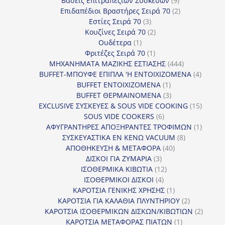
Βάσεις Επιτραπέζιων Συσκευών
9
προϊόντα
2
Επιδαπέδιοι Βραστήρες Σειρά 70
2
3
προϊόντα
Εστίες Σειρά 70
3
προϊόντα
2
Κουζίνες Σειρά 70
2
1
προϊόντα
Ουδέτερα
1
προϊόν
1
Φριτέζες Σειρά 70
1
προϊόν
444
ΜΗΧΑΝΗΜΑΤΑ ΜΑΖΙΚΗΣ ΕΣΤΙΑΣΗΣ
444
προϊόντα
4
BUFFET-ΜΠΟΥΦΕ ΕΠΙΠΛΑ 'Η ΕΝΤΟΙΧΙΖΟΜΕΝΑ
4
1
προϊόν
BUFFET ΕΝΤΟΙΧΙΖΟΜΕΝΑ
1
προϊόν
3
BUFFET ΘΕΡΜΑΙΝΟΜΕΝΑ
3
προϊόντα
15
EXCLUSIVE ΣΥΣΚΕΥΕΣ & SOUS VIDE COOKING
15
6
προϊόν
SOUS VIDE COOKERS
6
προϊόντα
1
ΑΦΥΓΡΑΝΤΗΡΕΣ ΑΠΟΞΗΡΑΝΤΕΣ ΤΡΟΦΙΜΩΝ
1
8
προϊόν
ΣΥΣΚΕΥΑΣΤΙΚΑ ΕΝ ΚΕΝΩ VACUUM
8
40
προϊόντα
ΑΠΟΘΗΚΕΥΣΗ & ΜΕΤΑΦΟΡΑ
40
3
προϊόντα
ΔΙΣΚΟΙ ΓΙΑ ΖΥΜΑΡΙΑ
3
προϊόντα
12
ΙΣΟΘΕΡΜΙΚΑ ΚΙΒΩΤΙΑ
12
4
προϊόντα
ΙΣΟΘΕΡΜΙΚΟΙ ΔΙΣΚΟΙ
4
προϊόντα
1
ΚΑΡΟΤΣΙΑ ΓΕΝΙΚΗΣ ΧΡΗΣΗΣ
1
προϊόν
2
ΚΑΡΟΤΣΙΑ ΓΙΑ ΚΑΛΑΘΙΑ ΠΛΥΝΤΗΡΙΟΥ
2
προϊόντα
2
ΚΑΡΟΤΣΙΑ ΙΣΟΘΕΡΜΙΚΩΝ ΔΙΣΚΩΝ/ΚΙΒΩΤΙΩΝ
2
1
προϊόν
ΚΑΡΟΤΣΙΑ ΜΕΤΑΦΟΡΑΣ ΠΙΑΤΩΝ
1