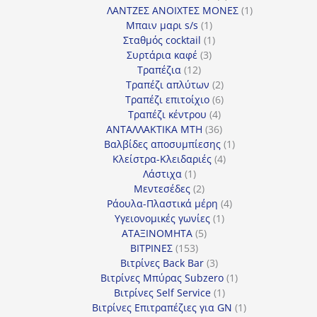
προϊόν
1
ΛΑΝΤΖΕΣ ΑΝΟΙΧΤΕΣ ΜΟΝΕΣ
1
1
προϊόν
Μπαιν μαρι s/s
1
προϊόν
1
Σταθμός cocktail
1
3
προϊόν
Συρτάρια καφέ
3
12
προϊόντα
Τραπέζια
12
προϊόντα
2
Τραπέζι απλύτων
2
προϊόντα
6
Τραπέζι επιτοίχιο
6
4
προϊόντα
Τραπέζι κέντρου
4
προϊόντα
36
ΑΝΤΑΛΛΑΚΤΙΚΑ MTH
36
προϊόντα
1
Βαλβίδες αποσυμπίεσης
1
4
προϊόν
Κλείστρα-Κλειδαριές
4
1
προϊόντα
Λάστιχα
1
προϊόν
2
Μεντεσέδες
2
προϊόντα
4
Ράουλα-Πλαστικά μέρη
4
1
προϊόντα
Υγειονομικές γωνίες
1
5
προϊόν
ΑΤΑΞΙΝΟΜΗΤΑ
5
153
προϊόντα
ΒΙΤΡΙΝΕΣ
153
προϊόντα
3
Βιτρίνες Back Bar
3
προϊόντα
1
Βιτρίνες Mπύρας Subzero
1
1
προϊόν
Βιτρίνες Self Service
1
προϊόν
1
Βιτρίνες Επιτραπέζιες για GN
1