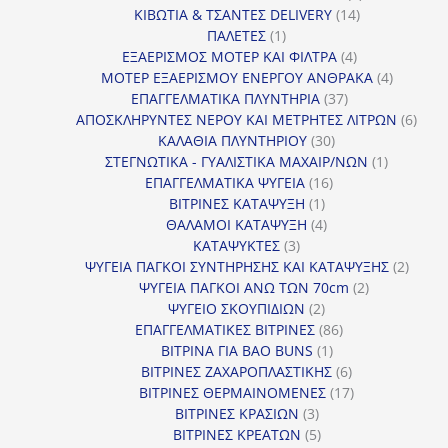
14
προϊόν
ΚΙΒΩΤΙΑ & ΤΣΑΝΤΕΣ DELIVERY
14
1
προϊόντα
ΠΑΛΕΤΕΣ
1
προϊόν
4
ΕΞΑΕΡΙΣΜΟΣ ΜΟΤΕΡ ΚΑΙ ΦΙΛΤΡΑ
4
προϊόντα
4
ΜΟΤΕΡ ΕΞΑΕΡΙΣΜΟΥ ΕΝΕΡΓΟΥ ΑΝΘΡΑΚΑ
4
37
προϊόντ
ΕΠΑΓΓΕΛΜΑΤΙΚΑ ΠΛΥΝΤΗΡΙΑ
37
προϊόντα
6
ΑΠΟΣΚΛΗΡΥΝΤΕΣ ΝΕΡΟΥ ΚΑΙ ΜΕΤΡΗΤΕΣ ΛΙΤΡΩΝ
6
30
προϊ
ΚΑΛΑΘΙΑ ΠΛΥΝΤΗΡΙΟΥ
30
προϊόντα
1
ΣΤΕΓΝΩΤΙΚΑ - ΓΥΑΛΙΣΤΙΚΑ ΜΑΧΑΙΡ/ΝΩΝ
1
16
προϊόν
ΕΠΑΓΓΕΛΜΑΤΙΚΑ ΨΥΓΕΙΑ
16
1
προϊόντα
ΒΙΤΡΙΝΕΣ ΚΑΤΑΨΥΞΗ
1
προϊόν
4
ΘΑΛΑΜΟΙ ΚΑΤΑΨΥΞΗ
4
3
προϊόντα
ΚΑΤΑΨΥΚΤΕΣ
3
προϊόντα
2
ΨΥΓΕΙΑ ΠΑΓΚΟΙ ΣΥΝΤΗΡΗΣΗΣ ΚΑΙ ΚΑΤΑΨΥΞΗΣ
2
2
προϊό
ΨΥΓΕΙΑ ΠΑΓΚΟΙ ΑΝΩ ΤΩΝ 70cm
2
2
προϊόντα
ΨΥΓΕΙΟ ΣΚΟΥΠΙΔΙΩΝ
2
προϊόντα
86
ΕΠΑΓΓΕΛΜΑΤΙΚΕΣ ΒΙΤΡΙΝΕΣ
86
1
προϊόντα
ΒΙΤΡΙΝΑ ΓΙΑ BAO BUNS
1
προϊόν
6
ΒΙΤΡΙΝΕΣ ΖΑΧΑΡΟΠΛΑΣΤΙΚΗΣ
6
προϊόντα
17
ΒΙΤΡΙΝΕΣ ΘΕΡΜΑΙΝΟΜΕΝΕΣ
17
3
προϊόντα
ΒΙΤΡΙΝΕΣ ΚΡΑΣΙΩΝ
3
προϊόντα
5
ΒΙΤΡΙΝΕΣ ΚΡΕΑΤΩΝ
5