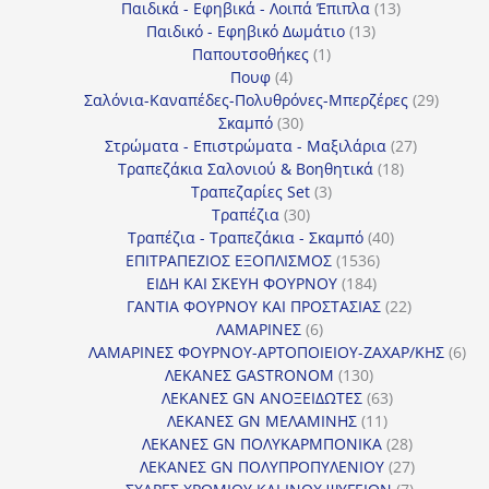
προϊόντα
13
Παιδικά - Εφηβικά - Λοιπά Έπιπλα
13
13
προϊόντα
Παιδικό - Εφηβικό Δωμάτιο
13
1
προϊόντα
Παπουτσοθήκες
1
4
προϊόν
Πουφ
4
προϊόντα
29
Σαλόνια-Καναπέδες-Πολυθρόνες-Μπερζέρες
29
30
προϊόν
Σκαμπό
30
προϊόντα
27
Στρώματα - Επιστρώματα - Μαξιλάρια
27
18
προϊόντα
Τραπεζάκια Σαλονιού & Βοηθητικά
18
3
προϊόντα
Τραπεζαρίες Set
3
30
προϊόντα
Τραπέζια
30
προϊόντα
40
Τραπέζια - Τραπεζάκια - Σκαμπό
40
1536
προϊόντα
ΕΠΙΤΡΑΠΕΖΙΟΣ ΕΞΟΠΛΙΣΜΟΣ
1536
184
προϊόντα
ΕΙΔΗ ΚΑΙ ΣΚΕΥΗ ΦΟΥΡΝΟΥ
184
προϊόντα
22
ΓΑΝΤΙΑ ΦΟΥΡΝΟΥ ΚΑΙ ΠΡΟΣΤΑΣΙΑΣ
22
6
προϊόντα
ΛΑΜΑΡΙΝΕΣ
6
προϊόντα
6
ΛΑΜΑΡΙΝΕΣ ΦΟΥΡΝΟΥ-ΑΡΤΟΠΟΙΕΙΟΥ-ΖΑΧΑΡ/ΚΗΣ
6
130
προ
ΛΕΚΑΝΕΣ GASTRONOM
130
προϊόντα
63
ΛΕΚΑΝΕΣ GN ΑΝΟΞΕΙΔΩΤΕΣ
63
11
προϊόντα
ΛΕΚΑΝΕΣ GN ΜΕΛΑΜΙΝΗΣ
11
προϊόντα
28
ΛΕΚΑΝΕΣ GN ΠΟΛΥΚΑΡΜΠΟΝΙΚΑ
28
προϊόντα
27
ΛΕΚΑΝΕΣ GN ΠΟΛΥΠΡΟΠΥΛΕΝΙΟΥ
27
7
προϊόντα