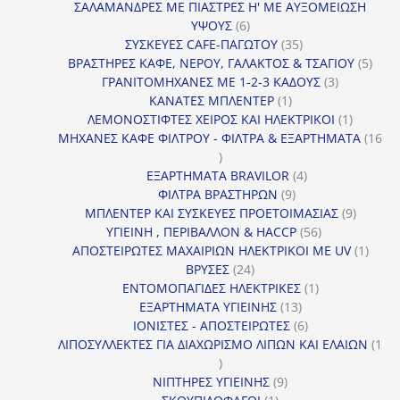
προϊόντα
ΣΑΛΑΜΑΝΔΡΕΣ ΜΕ ΠΙΑΣΤΡΕΣ Η' ΜΕ ΑΥΞΟΜΕΙΩΣΗ
6
ΥΨΟΥΣ
6
προϊόντα
35
ΣΥΣΚΕΥΕΣ CAFE-ΠΑΓΩΤΟΥ
35
προϊόντα
5
ΒΡΑΣΤΗΡΕΣ ΚΑΦΕ, ΝΕΡΟΥ, ΓΑΛΑΚΤΟΣ & ΤΣΑΓΙΟΥ
5
3
προϊ
ΓΡΑΝΙΤΟΜΗΧΑΝΕΣ ΜΕ 1-2-3 ΚΑΔΟΥΣ
3
1
προϊόντα
ΚΑΝΑΤΕΣ ΜΠΛΕΝΤΕΡ
1
προϊόν
1
ΛΕΜΟΝΟΣΤΙΦΤΕΣ ΧΕΙΡΟΣ ΚΑΙ ΗΛΕΚΤΡΙΚΟΙ
1
προϊόν
ΜΗΧΑΝΕΣ ΚΑΦΕ ΦΙΛΤΡΟΥ - ΦΙΛΤΡΑ & ΕΞΑΡΤΗΜΑΤΑ
16
16
προϊόντα
4
ΕΞΑΡΤΗΜΑΤΑ BRAVILOR
4
9
προϊόντα
ΦΙΛΤΡΑ ΒΡΑΣΤΗΡΩΝ
9
προϊόντα
9
ΜΠΛΕΝΤΕΡ ΚΑΙ ΣΥΣΚΕΥΕΣ ΠΡΟΕΤΟΙΜΑΣΙΑΣ
9
56
προϊόντ
ΥΓΙΕΙΝΗ , ΠΕΡΙΒΑΛΛΟΝ & HACCP
56
προϊόντα
1
ΑΠΟΣΤΕΙΡΩΤΕΣ ΜΑΧΑΙΡΙΩΝ ΗΛΕΚΤΡΙΚΟΙ ΜΕ UV
1
24
προϊό
ΒΡΥΣΕΣ
24
προϊόντα
1
ΕΝΤΟΜΟΠΑΓΙΔΕΣ ΗΛΕΚΤΡΙΚΕΣ
1
13
προϊόν
ΕΞΑΡΤΗΜΑΤΑ ΥΓΙΕΙΝΗΣ
13
προϊόντα
6
ΙΟΝΙΣΤΕΣ - ΑΠΟΣΤΕΙΡΩΤΕΣ
6
προϊόντα
ΛΙΠΟΣΥΛΛΕΚΤΕΣ ΓΙΑ ΔΙΑΧΩΡΙΣΜΟ ΛΙΠΩΝ ΚΑΙ ΕΛΑΙΩΝ
1
1
προϊόν
9
ΝΙΠΤΗΡΕΣ ΥΓΙΕΙΝΗΣ
9
1
προϊόντα