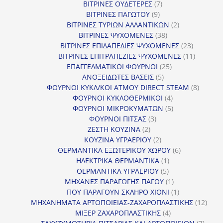
προϊόντα
7
ΒΙΤΡΙΝΕΣ ΟΥΔΕΤΕΡΕΣ
7
9
προϊόντα
ΒΙΤΡΙΝΕΣ ΠΑΓΩΤΟΥ
9
προϊόντα
2
ΒΙΤΡΙΝΕΣ ΤΥΡΙΩΝ ΑΛΛΑΝΤΙΚΩΝ
2
38
προϊόντα
ΒΙΤΡΙΝΕΣ ΨΥΧΟΜΕΝΕΣ
38
προϊόντα
23
ΒΙΤΡΙΝΕΣ ΕΠΙΔΑΠΕΔΙΕΣ ΨΥΧΟΜΕΝΕΣ
23
προϊόντα
11
ΒΙΤΡΙΝΕΣ ΕΠΙΤΡΑΠΕΖΙΕΣ ΨΥΧΟΜΕΝΕΣ
11
25
προϊόντ
ΕΠΑΓΓΕΛΜΑΤΙΚΟΙ ΦΟΥΡΝΟΙ
25
5
προϊόντα
ΑΝΟΞΕΙΔΩΤΕΣ ΒΑΣΕΙΣ
5
προϊόντα
8
ΦΟΥΡΝΟΙ ΚΥΚΛ/ΚΟΙ ΑΤΜΟΥ DIRECT STEAM
8
4
προϊόν
ΦΟΥΡΝΟΙ ΚΥΚΛΟΘΕΡΜΙΚΟΙ
4
προϊόντα
5
ΦΟΥΡΝΟΙ ΜΙΚΡΟΚΥΜΑΤΩΝ
5
3
προϊόντα
ΦΟΥΡΝΟΙ ΠΙΤΣΑΣ
3
2
προϊόντα
ΖΕΣΤΗ ΚΟΥΖΙΝΑ
2
προϊόντα
2
ΚΟΥΖΙΝΑ ΥΓΡΑΕΡΙΟΥ
2
προϊόντα
6
ΘΕΡΜΑΝΤΙΚΑ ΕΞΩΤΕΡΙΚΟΥ ΧΩΡΟΥ
6
1
προϊόντα
ΗΛΕΚΤΡΙΚΑ ΘΕΡΜΑΝΤΙΚΑ
1
5
προϊόν
ΘΕΡΜΑΝΤΙΚΑ ΥΓΡΑΕΡΙΟΥ
5
προϊόντα
1
ΜΗΧΑΝΕΣ ΠΑΡΑΓΩΓΗΣ ΠΑΓΟΥ
1
προϊόν
1
ΠΟΥ ΠΑΡΑΓΟΥΝ ΣΚΛΗΡΟ ΧΙΟΝΙ
1
προϊόν
12
ΜΗΧΑΝΗΜΑΤΑ ΑΡΤΟΠΟΙΕΙΑΣ-ΖΑΧΑΡΟΠΛΑΣΤΙΚΗΣ
12
4
προϊ
ΜΙΞΕΡ ΖΑΧΑΡΟΠΛΑΣΤΙΚΗΣ
4
προϊόντα
7