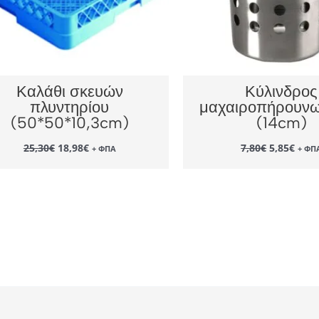
Καλάθι σκευών
Κύλινδρος
πλυντηρίου
μαχαιροπήρουνω
(50*50*10,3cm)
(14cm)
Original
Η
Original
Η
25,30
€
18,98
€
7,80
€
5,85
€
+ ΦΠΑ
+ ΦΠ
price
τρέχουσα
price
τρέχ
was:
τιμή
was:
τιμή
25,30€.
είναι:
7,80€.
είναι
18,98€.
5,85€