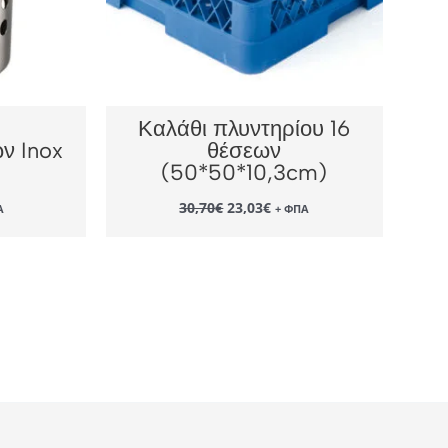
Καλάθι πλυντηρίου 16
ν Inox
θέσεων
(50*50*10,3cm)
Original
Η
30,70
€
23,03
€
Α
+ ΦΠΑ
ουσα
price
τρέχουσα
was:
τιμή
:
30,70€.
είναι:
.
23,03€.