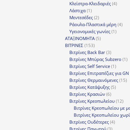
4
πρ
Κλείστρα-Κλειδαριές
4
1
προϊόν
Λάστιχα
1
προϊόν
2
Μεντεσέδες
2
προϊόντα
4
Ράουλα-Πλαστικά μέρη
4
1
προ
Υγειονομικές γωνίες
1
5
προϊόν
ΑΤΑΞΙΝΟΜΗΤΑ
5
153
προϊόντα
ΒΙΤΡΙΝΕΣ
153
προϊόντα
3
Βιτρίνες Back Bar
3
προϊόντα
1
Βιτρίνες Mπύρας Subzero
1
1
π
Βιτρίνες Self Service
1
προϊόν
Βιτρίνες Επιτραπέζιες για GN
1
Βιτρίνες Θερμαινόμενες
15
5
π
Βιτρίνες Κατάψυξης
5
6
προϊόν
Βιτρίνες Κρασιών
6
προϊόντα
12
Βιτρίνες Κρεοπωλείου
12
προ
Βιτρίνες Κρεοπωλείου με μ
Βιτρίνες Κρεοπωλείου χωρί
4
Βιτρίνες Ουδέτερες
4
3
προϊόν
Βιτρίνες Παγωτού
3