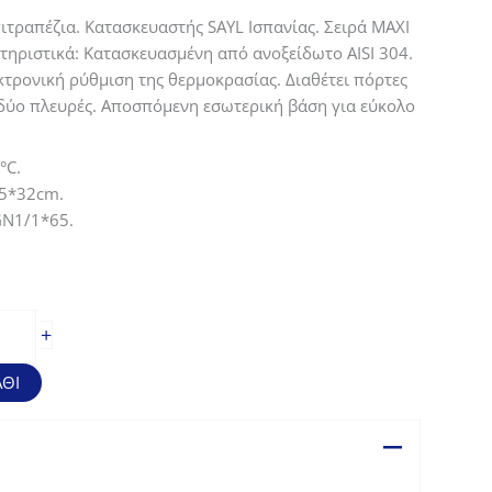
ουσα
ιτραπέζια. Κατασκευαστής SAYL Ισπανίας. Σειρά MAXI
κτηριστικά: Κατασκευασμένη από ανοξείδωτο AISI 304.
τρονική ρύθμιση της θερμοκρασίας. Διαθέτει πόρτες
,50€.
 δύο πλευρές. Αποσπόμενη εσωτερική βάση για εύκολο
°C.
65*32cm.
GN1/1*65.
+
ΘΙ