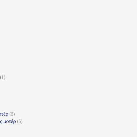
οϊόν
τα
ϊόντα
ροϊόν
1
1
5
προϊόν
ροϊόντα
τα
ϊόντα
6
οτέρ
6
προϊόντα
5
ς μοτέρ
5
προϊόντα
τα