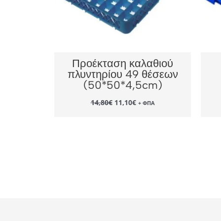
Προέκταση καλαθιού
πλυντηρίου 49 θέσεων
(50*50*4,5cm)
Original
Η
14,80
€
11,10
€
+ ΦΠΑ
price
τρέχουσα
was:
τιμή
14,80€.
είναι:
11,10€.