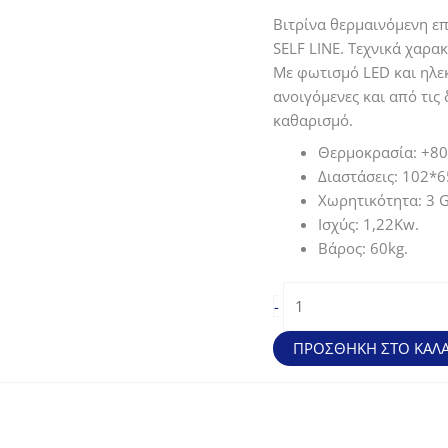
price
τρέχ
Βιτρίνα θερμαινόμενη επ
was:
τιμή
SELF LINE. Τεχνικά χαρα
1710,00€.
είναι:
Με φωτισμό LED και ηλεκ
1282
ανοιγόμενες και από τις
καθαρισμό.
Θερμοκρασία: +80
Διαστάσεις: 102*
Χωρητικότητα: 3 
Ισχύς: 1,22Kw.
Βάρος: 60kg.
Βιτρίνα
-
επιτραπέζια
θερμαινόμενη
ΠΡΟΣΘΉΚΗ ΣΤΟ ΚΑΛΆ
(102*65*32cm
-
3GN1/1*65)
ποσότητα