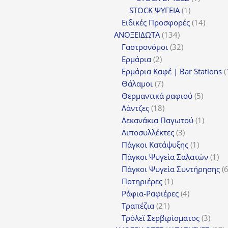
1
προϊόν
STOCK ΨΥΓΕΙΑ
1
προϊόν
14
Ειδικές Προσφορές
14
134
προϊόν
ΑΝΟΞΕΙΔΩΤΑ
134
προϊόντα
32
Γαστρονόμοι
32
2
προϊόντα
Ερμάρια
2
προϊόντα
Ερμάρια Καφέ | Bar Stations
7
Θάλαμοι
7
προϊόντα
5
Θερμαντικά ραφιού
5
18
προϊόν
Λάντζες
18
προϊόντα
1
Λεκανάκια Παγωτού
1
3
προϊόν
Λιποσυλλέκτες
3
προϊόντα
1
Πάγκοι Κατάψυξης
1
προϊόν
1
Πάγκοι Ψυγεία Σαλατών
1
πρ
Πάγκοι Ψυγεία Συντήρησης
1
Ποτηριέρες
1
προϊόν
4
Ράφια-Ραφιέρες
4
21
προϊόντα
Τραπέζια
21
προϊόντα
3
Τρόλεϊ Σερβιρίσματος
3