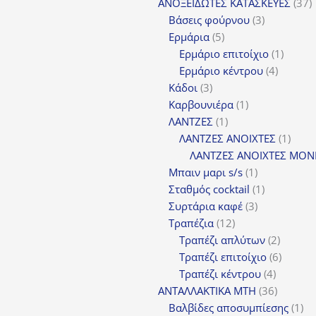
προϊ
3
ΑΝΟΞΕΙΔΩΤΕΣ ΚΑΤΑΣΚΕΥΕΣ
37
3
π
Βάσεις φούρνου
3
5
προϊόντα
Ερμάρια
5
προϊόντα
1
Ερμάριο επιτοίχιο
1
4
προϊόν
Ερμάριο κέντρου
4
3
προϊόντ
Κάδοι
3
προϊόντα
1
Καρβουνιέρα
1
1
προϊόν
ΛΑΝΤΖΕΣ
1
προϊόν
1
ΛΑΝΤΖΕΣ ΑΝΟΙΧΤΕΣ
1
προϊ
ΛΑΝΤΖΕΣ ΑΝΟΙΧΤΕΣ ΜΟΝ
1
Μπαιν μαρι s/s
1
προϊόν
1
Σταθμός cocktail
1
3
προϊόν
Συρτάρια καφέ
3
12
προϊόντα
Τραπέζια
12
προϊόντα
2
Τραπέζι απλύτων
2
προϊόν
6
Τραπέζι επιτοίχιο
6
4
προϊόν
Τραπέζι κέντρου
4
προϊόντ
36
ΑΝΤΑΛΛΑΚΤΙΚΑ MTH
36
προϊόντ
1
Βαλβίδες αποσυμπίεσης
1