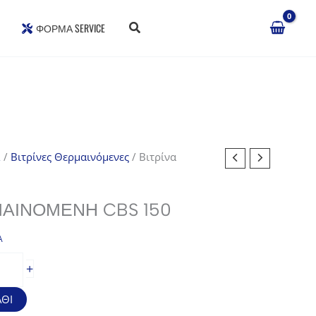
ΦΌΡΜΑ SERVICE
Σ
/
Βιτρίνες Θερμαινόμενες
/ Βιτρίνα
ΜΑΙΝΌΜΕΝΗ CBS 150
Α
ουσα
+
ΘΙ
,00€.