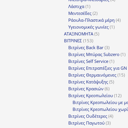
1
προϊόν
Λάστιχα
1
προϊόν
2
Μεντεσέδες
2
προϊόντα
4
Ράουλα-Πλαστικά μέρη
4
1
προ
Υγειονομικές γωνίες
1
5
προϊόν
ΑΤΑΞΙΝΟΜΗΤΑ
5
153
προϊόντα
ΒΙΤΡΙΝΕΣ
153
προϊόντα
3
Βιτρίνες Back Bar
3
προϊόντα
1
Βιτρίνες Mπύρας Subzero
1
1
π
Βιτρίνες Self Service
1
προϊόν
Βιτρίνες Επιτραπέζιες για GN
1
Βιτρίνες Θερμαινόμενες
15
5
π
Βιτρίνες Κατάψυξης
5
6
προϊόν
Βιτρίνες Κρασιών
6
προϊόντα
12
Βιτρίνες Κρεοπωλείου
12
προ
Βιτρίνες Κρεοπωλείου με μ
Βιτρίνες Κρεοπωλείου χωρί
4
Βιτρίνες Ουδέτερες
4
3
προϊόν
Βιτρίνες Παγωτού
3