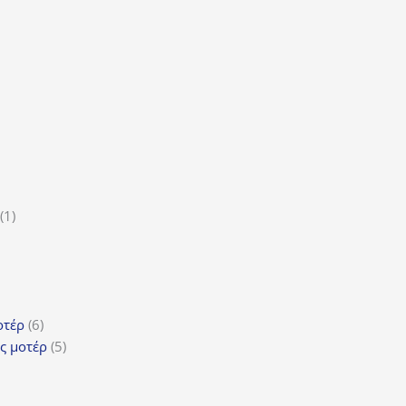
τα
ϊόντα
ροϊόν
1
1
5
προϊόν
ροϊόντα
τα
ϊόντα
6
οτέρ
6
προϊόντα
5
ς μοτέρ
5
προϊόντα
τα