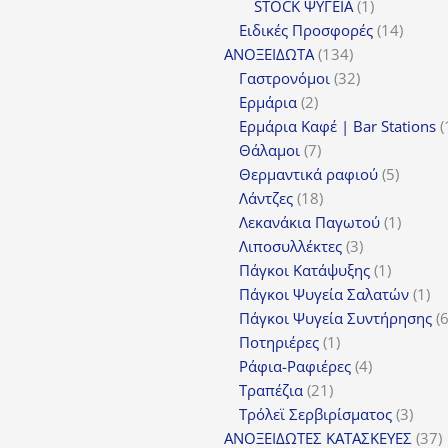
1
προϊόν
STOCK ΨΥΓΕΙΑ
1
προϊόν
14
Ειδικές Προσφορές
14
134
προϊόν
ΑΝΟΞΕΙΔΩΤΑ
134
προϊόντα
32
Γαστρονόμοι
32
2
προϊόντα
Ερμάρια
2
προϊόντα
Ερμάρια Καφέ | Bar Stations
7
Θάλαμοι
7
προϊόντα
5
Θερμαντικά ραφιού
5
18
προϊόν
Λάντζες
18
προϊόντα
1
Λεκανάκια Παγωτού
1
3
προϊόν
Λιποσυλλέκτες
3
προϊόντα
1
Πάγκοι Κατάψυξης
1
προϊόν
1
Πάγκοι Ψυγεία Σαλατών
1
πρ
Πάγκοι Ψυγεία Συντήρησης
1
Ποτηριέρες
1
προϊόν
4
Ράφια-Ραφιέρες
4
21
προϊόντα
Τραπέζια
21
προϊόντα
3
Τρόλεϊ Σερβιρίσματος
3
προϊ
3
ΑΝΟΞΕΙΔΩΤΕΣ ΚΑΤΑΣΚΕΥΕΣ
37