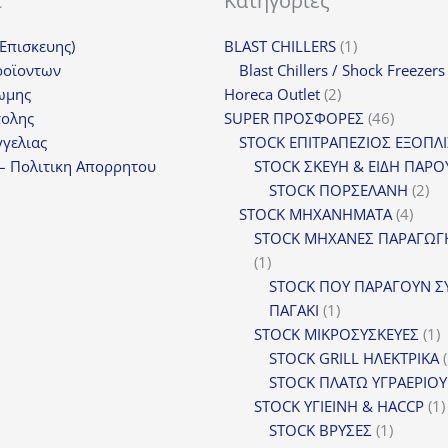
ι
Κατηγορίες
1
(Επισκευης)
BLAST CHILLERS
1
προϊόν
ροϊοντων
Blast Chillers / Shock Freezers
2
ωμης
Horeca Outlet
2
προϊόντα
46
τολης
SUPER ΠΡΟΣΦΟΡΕΣ
46
προϊόντ
γελιας
STOCK ΕΠΙΤΡΑΠΕΖΙΟΣ ΕΞΟΠΛ
– Πολιτικη Απορρητου
STOCK ΣΚΕΥΗ & ΕΙΔΗ ΠΑΡΟ
2
STOCK ΠΟΡΣΕΛΑΝΗ
2
4
πρ
STOCK ΜΗΧΑΝΗΜΑΤΑ
4
προϊ
STOCK ΜΗΧΑΝΕΣ ΠΑΡΑΓΩΓ
1
1
προϊόν
STOCK ΠΟΥ ΠΑΡΑΓΟΥΝ Σ
1
ΠΑΓΑΚΙ
1
προϊόν
1
STOCK ΜΙΚΡΟΣΥΣΚΕΥΕΣ
1
π
STOCK GRILL ΗΛΕΚΤΡΙΚΑ
STOCK ΠΛΑΤΩ ΥΓΡΑΕΡΙΟΥ
STOCK ΥΓΙΕΙΝΗ & HACCP
1
1
STOCK ΒΡΥΣΕΣ
1