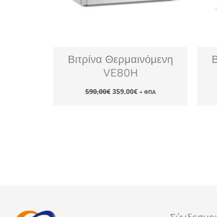
Βιτρίνα Θερμαινόμενη
VE80H
Original
Η
590,00
€
359,00
€
+ ΦΠΑ
price
τρέχουσα
was:
τιμή
590,00€.
είναι:
359,00€.