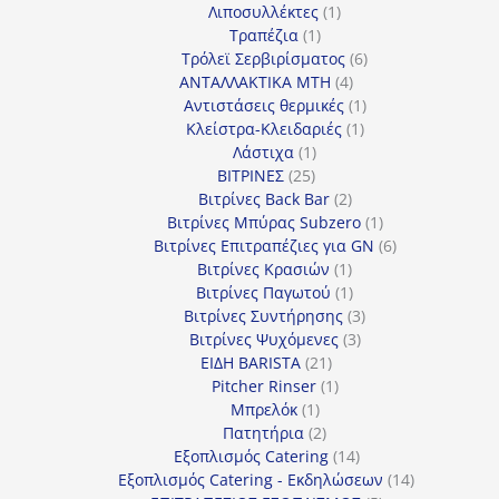
προϊόντα
1
Λιποσυλλέκτες
1
1
προϊόν
Τραπέζια
1
προϊόν
6
Τρόλεϊ Σερβιρίσματος
6
4
προϊόντα
ΑΝΤΑΛΛΑΚΤΙΚΑ MTH
4
προϊόντα
1
Αντιστάσεις θερμικές
1
1
προϊόν
Κλείστρα-Κλειδαριές
1
1
προϊόν
Λάστιχα
1
25
προϊόν
ΒΙΤΡΙΝΕΣ
25
προϊόντα
2
Βιτρίνες Back Bar
2
προϊόντα
1
Βιτρίνες Mπύρας Subzero
1
προϊόν
6
Βιτρίνες Επιτραπέζιες για GN
6
1
προϊόντα
Βιτρίνες Κρασιών
1
προϊόν
1
Βιτρίνες Παγωτού
1
προϊόν
3
Βιτρίνες Συντήρησης
3
3
προϊόντα
Βιτρίνες Ψυχόμενες
3
21
προϊόντα
ΕΙΔΗ BARISTA
21
προϊόντα
1
Pitcher Rinser
1
1
προϊόν
Μπρελόκ
1
προϊόν
2
Πατητήρια
2
προϊόντα
14
Εξοπλισμός Catering
14
προϊόντα
14
Εξοπλισμός Catering - Εκδηλώσεων
14