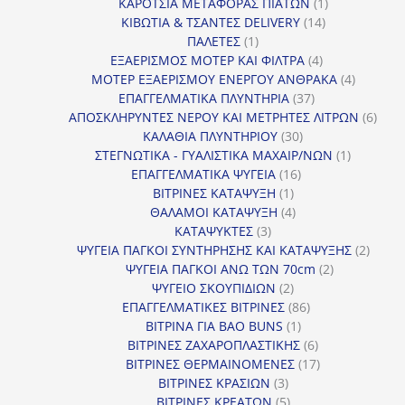
1
προϊόν
ΚΑΡΟΤΣΙΑ ΜΕΤΑΦΟΡΑΣ ΠΙΑΤΩΝ
1
14
προϊόν
ΚΙΒΩΤΙΑ & ΤΣΑΝΤΕΣ DELIVERY
14
1
προϊόντα
ΠΑΛΕΤΕΣ
1
προϊόν
4
ΕΞΑΕΡΙΣΜΟΣ ΜΟΤΕΡ ΚΑΙ ΦΙΛΤΡΑ
4
προϊόντα
4
ΜΟΤΕΡ ΕΞΑΕΡΙΣΜΟΥ ΕΝΕΡΓΟΥ ΑΝΘΡΑΚΑ
4
37
προϊόντ
ΕΠΑΓΓΕΛΜΑΤΙΚΑ ΠΛΥΝΤΗΡΙΑ
37
προϊόντα
6
ΑΠΟΣΚΛΗΡΥΝΤΕΣ ΝΕΡΟΥ ΚΑΙ ΜΕΤΡΗΤΕΣ ΛΙΤΡΩΝ
6
30
προϊ
ΚΑΛΑΘΙΑ ΠΛΥΝΤΗΡΙΟΥ
30
προϊόντα
1
ΣΤΕΓΝΩΤΙΚΑ - ΓΥΑΛΙΣΤΙΚΑ ΜΑΧΑΙΡ/ΝΩΝ
1
16
προϊόν
ΕΠΑΓΓΕΛΜΑΤΙΚΑ ΨΥΓΕΙΑ
16
1
προϊόντα
ΒΙΤΡΙΝΕΣ ΚΑΤΑΨΥΞΗ
1
προϊόν
4
ΘΑΛΑΜΟΙ ΚΑΤΑΨΥΞΗ
4
3
προϊόντα
ΚΑΤΑΨΥΚΤΕΣ
3
προϊόντα
2
ΨΥΓΕΙΑ ΠΑΓΚΟΙ ΣΥΝΤΗΡΗΣΗΣ ΚΑΙ ΚΑΤΑΨΥΞΗΣ
2
2
προϊό
ΨΥΓΕΙΑ ΠΑΓΚΟΙ ΑΝΩ ΤΩΝ 70cm
2
2
προϊόντα
ΨΥΓΕΙΟ ΣΚΟΥΠΙΔΙΩΝ
2
προϊόντα
86
ΕΠΑΓΓΕΛΜΑΤΙΚΕΣ ΒΙΤΡΙΝΕΣ
86
1
προϊόντα
ΒΙΤΡΙΝΑ ΓΙΑ BAO BUNS
1
προϊόν
6
ΒΙΤΡΙΝΕΣ ΖΑΧΑΡΟΠΛΑΣΤΙΚΗΣ
6
προϊόντα
17
ΒΙΤΡΙΝΕΣ ΘΕΡΜΑΙΝΟΜΕΝΕΣ
17
3
προϊόντα
ΒΙΤΡΙΝΕΣ ΚΡΑΣΙΩΝ
3
προϊόντα
5
ΒΙΤΡΙΝΕΣ ΚΡΕΑΤΩΝ
5