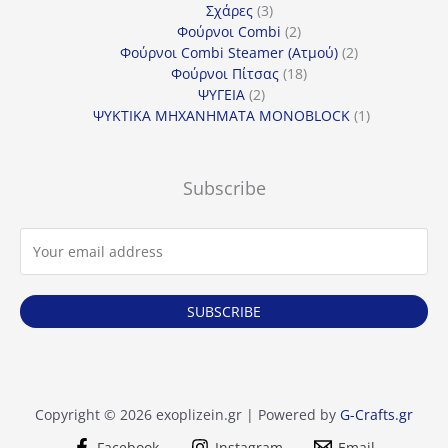
προϊόντα
3
Σχάρες
3
προϊόντα
2
Φούρνοι Combi
2
προϊόντα
2
Φούρνοι Combi Steamer (Ατμού)
2
18
προϊόντα
Φούρνοι Πίτσας
18
2
προϊόντα
ΨΥΓΕΙΑ
2
προϊόντα
1
ΨΥΚΤΙΚΑ ΜΗΧΑΝΗΜΑΤΑ MONOBLOCK
1
προϊόν
Subscribe
SUBSCRIBE
Copyright © 2026 exoplizein.gr | Powered by
G-Crafts.gr
Facebook
Instagram
Email