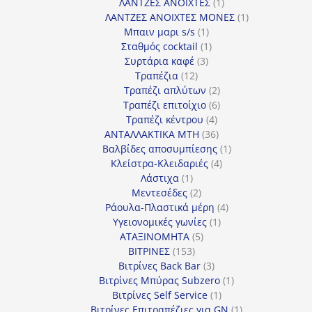
προϊόν
1
ΛΑΝΤΖΕΣ ΑΝΟΙΧΤΕΣ
1
προϊόν
1
ΛΑΝΤΖΕΣ ΑΝΟΙΧΤΕΣ ΜΟΝΕΣ
1
1
προϊόν
Μπαιν μαρι s/s
1
προϊόν
1
Σταθμός cocktail
1
3
προϊόν
Συρτάρια καφέ
3
12
προϊόντα
Τραπέζια
12
προϊόντα
2
Τραπέζι απλύτων
2
προϊόντα
6
Τραπέζι επιτοίχιο
6
4
προϊόντα
Τραπέζι κέντρου
4
προϊόντα
36
ΑΝΤΑΛΛΑΚΤΙΚΑ MTH
36
προϊόντα
1
Βαλβίδες αποσυμπίεσης
1
4
προϊόν
Κλείστρα-Κλειδαριές
4
1
προϊόντα
Λάστιχα
1
προϊόν
2
Μεντεσέδες
2
προϊόντα
4
Ράουλα-Πλαστικά μέρη
4
1
προϊόντα
Υγειονομικές γωνίες
1
5
προϊόν
ΑΤΑΞΙΝΟΜΗΤΑ
5
153
προϊόντα
ΒΙΤΡΙΝΕΣ
153
προϊόντα
3
Βιτρίνες Back Bar
3
προϊόντα
1
Βιτρίνες Mπύρας Subzero
1
1
προϊόν
Βιτρίνες Self Service
1
προϊόν
1
Βιτρίνες Επιτραπέζιες για GN
1