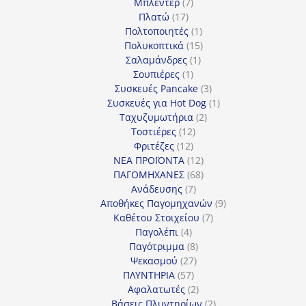
7
προϊόντα
Μπλέντερ
7
17
προϊόντα
Πλατώ
17
προϊόντα
1
Πολτοποιητές
1
προϊόν
15
Πολυκοπτικά
15
1
προϊόντα
Σαλαμάνδρες
1
1
προϊόν
Σουπιέρες
1
προϊόν
3
Συσκευές Pancake
3
προϊόντα
1
Συσκευές για Hot Dog
1
2
προϊόν
Ταχυζυμωτήρια
2
12
προϊόντα
Τοστιέρες
12
12
προϊόντα
Φριτέζες
12
προϊόντα
12
ΝΕΑ ΠΡΟΪΟΝΤΑ
12
προϊόντα
68
ΠΑΓΟΜΗΧΑΝΕΣ
68
7
προϊόντα
Ανάδευσης
7
προϊόντα
9
Αποθήκες Παγομηχανών
9
7
προϊόντα
Καθέτου Στοιχείου
7
4
προϊόντα
Παγολέπι
4
προϊόντα
8
Παγότριμμα
8
27
προϊόντα
Ψεκασμού
27
57
προϊόντα
ΠΛΥΝΤΗΡΙΑ
57
προϊόντα
2
Αφαλατωτές
2
προϊόντα
2
Βάσεις Πλυντηρίων
2