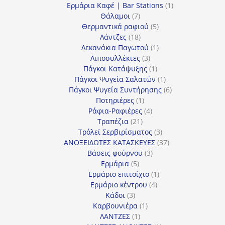
προϊόντα
1
Ερμάρια Καφέ | Bar Stations
1
7
προϊόν
Θάλαμοι
7
προϊόντα
5
Θερμαντικά ραφιού
5
18
προϊόντα
Λάντζες
18
προϊόντα
1
Λεκανάκια Παγωτού
1
3
προϊόν
Λιποσυλλέκτες
3
προϊόντα
1
Πάγκοι Κατάψυξης
1
προϊόν
1
Πάγκοι Ψυγεία Σαλατών
1
προϊόν
6
Πάγκοι Ψυγεία Συντήρησης
6
1
προϊόντα
Ποτηριέρες
1
προϊόν
4
Ράφια-Ραφιέρες
4
21
προϊόντα
Τραπέζια
21
προϊόντα
3
Τρόλεϊ Σερβιρίσματος
3
προϊόντα
37
ΑΝΟΞΕΙΔΩΤΕΣ ΚΑΤΑΣΚΕΥΕΣ
37
3
προϊόντα
Βάσεις φούρνου
3
5
προϊόντα
Ερμάρια
5
προϊόντα
1
Ερμάριο επιτοίχιο
1
4
προϊόν
Ερμάριο κέντρου
4
3
προϊόντα
Κάδοι
3
προϊόντα
1
Καρβουνιέρα
1
1
προϊόν
ΛΑΝΤΖΕΣ
1