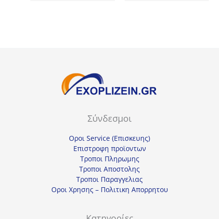
was:
τιμή
23,85€.
13,10€.
είναι:
9,83€.
Σύνδεσμοι
Οροι Service (Επισκευης)
Επιστροφη προϊοντων
Τροποι Πληρωμης
Τροποι Αποστολης
Τροποι Παραγγελιας
Οροι Χρησης – Πολιτικη Απορρητου
Κατηγορίες