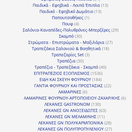
προϊόντα
13
Παιδικά - Εφηβικά - Λοιπά Έπιπλα
13
13
προϊόντα
Παιδικό - Εφηβικό Δωμάτιο
13
1
προϊόντα
Παπουτσοθήκες
1
4
προϊόν
Πουφ
4
προϊόντα
29
Σαλόνια-Καναπέδες-Πολυθρόνες-Μπερζέρες
29
30
προϊόν
Σκαμπό
30
προϊόντα
27
Στρώματα - Επιστρώματα - Μαξιλάρια
27
18
προϊόντα
Τραπεζάκια Σαλονιού & Βοηθητικά
18
3
προϊόντα
Τραπεζαρίες Set
3
30
προϊόντα
Τραπέζια
30
προϊόντα
40
Τραπέζια - Τραπεζάκια - Σκαμπό
40
1536
προϊόντα
ΕΠΙΤΡΑΠΕΖΙΟΣ ΕΞΟΠΛΙΣΜΟΣ
1536
184
προϊόντα
ΕΙΔΗ ΚΑΙ ΣΚΕΥΗ ΦΟΥΡΝΟΥ
184
προϊόντα
22
ΓΑΝΤΙΑ ΦΟΥΡΝΟΥ ΚΑΙ ΠΡΟΣΤΑΣΙΑΣ
22
6
προϊόντα
ΛΑΜΑΡΙΝΕΣ
6
προϊόντα
6
ΛΑΜΑΡΙΝΕΣ ΦΟΥΡΝΟΥ-ΑΡΤΟΠΟΙΕΙΟΥ-ΖΑΧΑΡ/ΚΗΣ
6
130
προ
ΛΕΚΑΝΕΣ GASTRONOM
130
προϊόντα
63
ΛΕΚΑΝΕΣ GN ΑΝΟΞΕΙΔΩΤΕΣ
63
11
προϊόντα
ΛΕΚΑΝΕΣ GN ΜΕΛΑΜΙΝΗΣ
11
προϊόντα
28
ΛΕΚΑΝΕΣ GN ΠΟΛΥΚΑΡΜΠΟΝΙΚΑ
28
προϊόντα
27
ΛΕΚΑΝΕΣ GN ΠΟΛΥΠΡΟΠΥΛΕΝΙΟΥ
27