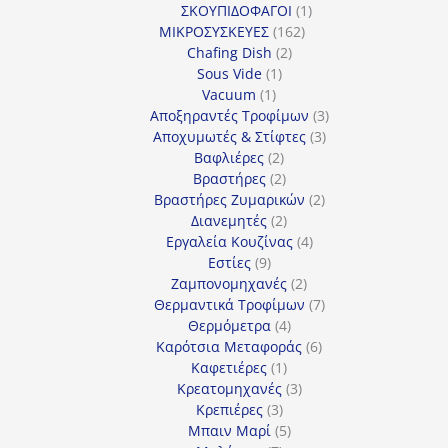
1
προϊόντα
ΣΚΟΥΠΙΔΟΦΑΓΟΙ
1
162
προϊόν
ΜΙΚΡΟΣΥΣΚΕΥΕΣ
162
2
προϊόντα
Chafing Dish
2
1
προϊόντα
Sous Vide
1
1
προϊόν
Vacuum
1
προϊόν
3
Αποξηραντές Τροφίμων
3
3
προϊόντα
Αποχυμωτές & Στίφτες
3
2
προϊόντα
Βαφλιέρες
2
προϊόντα
2
Βραστήρες
2
προϊόντα
2
Βραστήρες Ζυμαρικών
2
2
προϊόντα
Διανεμητές
2
προϊόντα
4
Εργαλεία Κουζίνας
4
9
προϊόντα
Εστίες
9
προϊόντα
2
Ζαμπονομηχανές
2
προϊόντα
7
Θερμαντικά Τροφίμων
7
4
προϊόντα
Θερμόμετρα
4
προϊόντα
6
Καρότσια Μεταφοράς
6
1
προϊόντα
Καφετιέρες
1
προϊόν
3
Κρεατομηχανές
3
3
προϊόντα
Κρεπιέρες
3
προϊόντα
5
Μπαιν Μαρί
5