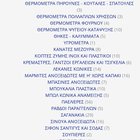
προϊόντα
ΘΕΡΜΟΜΕΤΡΑ ΠΗΡΟΥΝΕΣ - ΚΟΥΤΑΛΕΣ - ΣΠΑΤΟΥΛΕΣ
3
3
προϊόντα
3
ΘΕΡΜΟΜΕΤΡΑ ΠΟΛΛΑΠΛΩΝ ΧΡΗΣΕΩΝ
3
4
προϊόντ
ΘΕΡΜΟΜΕΤΡΑ ΦΟΥΡΝΟΥ
4
προϊόντα
10
ΘΕΡΜΟΜΕΤΡΑ ΨΥΓΕΙΟΥ-ΚΑΤΑΨΥΞΗΣ
10
5
προϊόντα
ΘΗΚΕΣ - ΚΑΛΥΜΜΑΤΑ
5
1
προϊόντα
ΥΓΡΟΜΕΤΡΑ
1
προϊόν
8
ΚΑΝΑΤΕΣ ΜΕΖΟΥΡΑ
8
προϊόντα
10
ΚΟΠΤΕΣ ΖΥΜΗΣ INOX ΚΑΙ ΠΛΑΣΤΙΚΟΙ
10
προϊόντα
6
ΚΡΕΜΑΣΤΡΕΣ, ΓΑΝΤΖΟΙ ΕΡΓΑΛΕΙΩΝ ΚΑΙ ΤΣΙΓΚΕΛΙΑ
6
14
προϊ
ΛΕΚΑΝΕΣ ΚΩΝΙΚΕΣ
14
προϊόντα
16
ΜΑΡΜΙΤΕΣ ΑΝΟΞΕΙΔΩΤΕΣ ΜΕ Η' ΧΩΡΙΣ ΚΑΠΑΚΙ
16
7
προϊ
ΜΠΑΣΙΝΕΣ ΑΝΟΞΕΙΔΩΤΕΣ
7
10
προϊόντα
ΜΠΟΥΚΑΛΙΑ ΠΛΑΣΤΙΚΑ
10
προϊόντα
5
ΜΠΩΛ ΚΩΝΙΚΑ ΑΝΑΜΕΙΞΗΣ
5
56
προϊόντα
ΠΑΕΛΙΕΡΕΣ
56
προϊόντα
5
ΡΑΒΔΟΙ ΠΑΡΑΓΓΕΛΙΩΝ
5
29
προϊόντα
ΣΑΓΑΝΑΚΙΑ
29
προϊόντα
16
ΣΙΝΟΥΑ ΑΝΟΞΕΙΔΩΤΑ
16
προϊόντα
7
ΣΙΦΟΝ ΣΑΝΤΙΓΥΣ ΚΑΙ ΣΟΔΑΣ
7
2
προϊόντα
ΣΟΥΠΙΕΡΕΣ
2