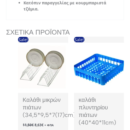
Κατόπιν παραγγελίας με κουρμπαριστά
τζάμια.
ΣΧΕΤΙΚΆ ΠΡΟΪΌΝΤΑ
Sale!
Sale!
Καλάθι μικρών
καλάθι
πιάτων
πλυντηρίου
(34,5*9,5*7(17)cm)
πιάτων
(40*40*11cm)
Original
Η
11,50
€
8,63
€
+ ΦΠΑ
price
τρέχουσα