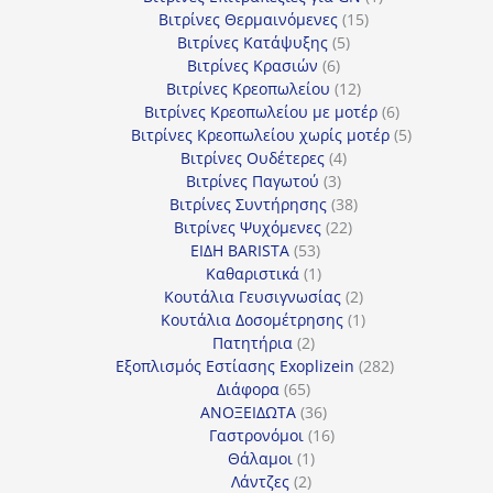
15
προϊόν
Βιτρίνες Θερμαινόμενες
15
5
προϊόντα
Βιτρίνες Κατάψυξης
5
6
προϊόντα
Βιτρίνες Κρασιών
6
προϊόντα
12
Βιτρίνες Κρεοπωλείου
12
προϊόντα
6
Βιτρίνες Κρεοπωλείου με μοτέρ
6
προϊόντα
5
Βιτρίνες Κρεοπωλείου χωρίς μοτέρ
5
4
προϊόντα
Βιτρίνες Ουδέτερες
4
3
προϊόντα
Βιτρίνες Παγωτού
3
προϊόντα
38
Βιτρίνες Συντήρησης
38
22
προϊόντα
Βιτρίνες Ψυχόμενες
22
53
προϊόντα
ΕΙΔΗ BARISTA
53
προϊόντα
1
Καθαριστικά
1
προϊόν
2
Κουτάλια Γευσιγνωσίας
2
προϊόντα
1
Κουτάλια Δοσομέτρησης
1
2
προϊόν
Πατητήρια
2
προϊόντα
282
Εξοπλισμός Εστίασης Exoplizein
282
65
προϊόντα
Διάφορα
65
προϊόντα
36
ΑΝΟΞΕΙΔΩΤΑ
36
προϊόντα
16
Γαστρονόμοι
16
1
προϊόντα
Θάλαμοι
1
2
προϊόν
Λάντζες
2