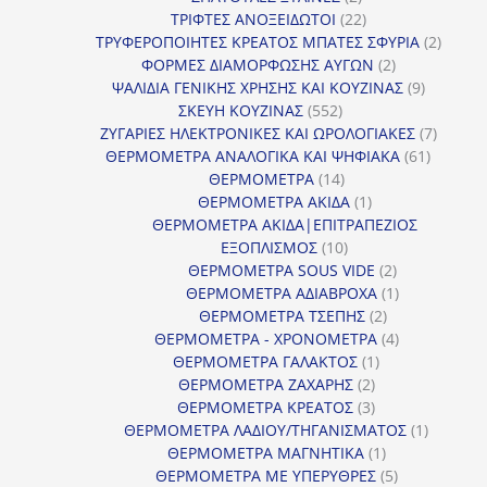
προϊόντα
22
ΤΡΙΦΤΕΣ ΑΝΟΞΕΙΔΩΤΟΙ
22
προϊόντα
2
ΤΡΥΦΕΡΟΠΟΙΗΤΕΣ ΚΡΕΑΤΟΣ ΜΠΑΤΕΣ ΣΦΥΡΙΑ
2
2
προϊόν
ΦΟΡΜΕΣ ΔΙΑΜΟΡΦΩΣΗΣ ΑΥΓΩΝ
2
προϊόντα
9
ΨΑΛΙΔΙΑ ΓΕΝΙΚΗΣ ΧΡΗΣΗΣ ΚΑΙ ΚΟΥΖΙΝΑΣ
9
552
προϊόντα
ΣΚΕΥΗ ΚΟΥΖΙΝΑΣ
552
προϊόντα
7
ΖΥΓΑΡΙΕΣ ΗΛΕΚΤΡΟΝΙΚΕΣ ΚΑΙ ΩΡΟΛΟΓΙΑΚΕΣ
7
61
προϊόν
ΘΕΡΜΟΜΕΤΡΑ ΑΝΑΛΟΓΙΚΑ ΚΑΙ ΨΗΦΙΑΚΑ
61
14
προϊόντ
ΘΕΡΜΟΜΕΤΡΑ
14
προϊόντα
1
ΘΕΡΜΟΜΕΤΡΑ ΑΚΙΔΑ
1
προϊόν
ΘΕΡΜΟΜΕΤΡΑ ΑΚΙΔΑ|ΕΠΙΤΡΑΠΕΖΙΟΣ
10
ΕΞΟΠΛΙΣΜΟΣ
10
προϊόντα
2
ΘΕΡΜΟΜΕΤΡΑ SOUS VIDE
2
προϊόντα
1
ΘΕΡΜΟΜΕΤΡΑ ΑΔΙΑΒΡΟΧΑ
1
2
προϊόν
ΘΕΡΜΟΜΕΤΡΑ ΤΣΕΠΗΣ
2
προϊόντα
4
ΘΕΡΜΟΜΕΤΡΑ - ΧΡΟΝΟΜΕΤΡΑ
4
1
προϊόντα
ΘΕΡΜΟΜΕΤΡΑ ΓΑΛΑΚΤΟΣ
1
2
προϊόν
ΘΕΡΜΟΜΕΤΡΑ ΖΑΧΑΡΗΣ
2
προϊόντα
3
ΘΕΡΜΟΜΕΤΡΑ ΚΡΕΑΤΟΣ
3
προϊόντα
1
ΘΕΡΜΟΜΕΤΡΑ ΛΑΔΙΟΥ/ΤΗΓΑΝΙΣΜΑΤΟΣ
1
1
προϊόν
ΘΕΡΜΟΜΕΤΡΑ ΜΑΓΝΗΤΙΚΑ
1
προϊόν
5
ΘΕΡΜΟΜΕΤΡΑ ΜΕ ΥΠΕΡΥΘΡΕΣ
5