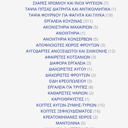
7
προϊόντα
ΣΧΑΡΕΣ ΧΡΩΜΙΟΥ ΚΑΙ INOX ΨΥΓΕΙΩΝ
7
προϊόντα
1
ΤΑΨΙΑ ΠΙΤΣΑΣ ΔΙΑΤΡΗΤΑ ΚΑΙ ΑΝΤΙΚΟΛΛΗΤΙΚΑ
1
18
προϊόν
ΤΑΨΙΑ ΦΟΥΡΝΟΥ ΓΙΑ ΦΑΓΗΤΑ ΚΑΙ ΓΛΥΚΑ
18
311
προϊόντ
ΕΡΓΑΛΕΙΑ ΚΟΥΖΙΝΑΣ
311
προϊόντα
5
ΑΚΟΝΙΣΤΗΡΙΑ ΜΑΧΑΙΡΙΩΝ
5
1
προϊόντα
ΑΝΟΙΧΤΗΡΙΑ
1
προϊόν
5
ΑΝΟΙΧΤΗΡΙΑ ΚΟΝΣΕΡΒΩΝ
5
προϊόντα
3
ΑΠΟΦΛΟΙΩΤΕΣ ΧΕΙΡΟΣ ΦΡΟΥΤΩΝ
3
προϊόντα
12
ΑΥΓΟΔΑΡΤΕΣ ΑΝΟΞΕΙΔΩΤΟΙ ΚΑΙ ΣΙΛΙΚΟΝΗΣ
12
3
προϊόν
ΑΦΑΙΡΕΤΕΣ ΚΟΤΣΑΝΙΩΝ
3
3
προϊόντα
ΔΙΑΦΟΡΑ ΕΡΓΑΛΕΙΑ
3
προϊόντα
1
ΔΙΑΧΩΡΙΣΤΕΣ ΑΥΓΟΥ
1
προϊόν
2
ΔΙΑΧΩΡΙΣΤΕΣ ΦΡΟΥΤΩΝ
2
3
προϊόντα
ΕΙΔΗ ΚΡΕΟΠΩΛΕΙΟΥ
3
προϊόντα
8
ΕΡΓΑΛΕΙΑ ΓΙΑ ΤΡΥΠΕΣ
8
προϊόντα
2
ΚΑΘΑΡΙΣΤΕΣ ΨΑΡΙΩΝ
2
1
προϊόντα
ΚΑΡΥΟΘΡΑΥΣΤΕΣ
1
προϊόν
15
ΚΟΠΤΕΣ ΑΥΓΩΝ-ΖΥΜΗΣ-ΤΥΡΙΩΝ
15
16
προϊόντα
ΚΟΠΤΕΣ ΞΕΦΛΟΥΔΙΣΜΑΤΟΣ
16
2
προϊόντα
ΚΡΕΑΤΟΜΗΧΑΝΕΣ ΧΕΙΡΟΣ
2
5
προϊόντα
ΜΑΝΤΟΛΙΝΑ
5