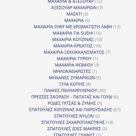
προϊόντα
72
ΜΑΧΑΙΡΙΑ & ΑΞΕΣΟΥΑΡ
72
προϊόντα
3
ΑΞΕΣΟΥΑΡ ΜΑΧΑΙΡΙΩΝ
3
3
προϊόντα
ΜΑΣΑΤΙ
3
προϊόντα
6
ΜΑΧΑΙΡΙΑ
6
προϊόντα
13
ΜΑΧΑΙΡΙΑ CHEF ΜΕ ΧΡΩΜΑΤΙΣΤΗ ΛΑΒΗ
13
16
προϊόντ
ΜΑΧΑΙΡΙΑ ΓΙΑ SUSHI
16
προϊόντα
10
ΜΑΧΑΙΡΙΑ ΚΟΥΖΙΝΑΣ
10
10
προϊόντα
ΜΑΧΑΙΡΙΑ ΚΡΕΑΤΟΣ
10
προϊόντα
7
ΜΑΧΑΙΡΙΑ ΞΕΚΟΚΚΑΛΙΣΜΑΤΟΣ
7
1
προϊόντα
ΜΑΧΑΙΡΙΑ ΤΥΡΙΟΥ
1
προϊόν
3
ΜΑΧΑΙΡΙΑ ΨΩΜΙΟΥ
3
1
προϊόντα
ΜΗΛΟΚΑΘΑΡΙΣΤΕΣ
1
προϊόν
5
ΜΗΧΑΝΕΣ ΖΥΜΑΡΙΚΩΝ
5
8
προϊόντα
ΞΥΛΑ ΚΟΠΗΣ
8
προϊόντα
20
ΠΛΑΚΕΣ ΠΟΛΥΑΙΘΥΛΕΝΙΟΥ
20
προϊόντα
6
ΠΡΕΣΣΕΣ ΣΚΟΡΔΟΥ - ΠΑΤΑΤΑΣ ΚΑΙ ΓΟΥΔΙ
6
9
προϊόντα
ΡΟΔΕΣ ΠΙΤΣΑΣ & ΖΥΜΗΣ
9
προϊόντα
67
ΣΠΑΤΟΥΛΕΣ ΚΟΥΖΙΝΑΣ ΚΑΙ ΠΑΡΟΥΣΙΑΣΗΣ
67
6
προϊόντ
ΣΠΑΤΟΥΛΕΣ NYLON
6
προϊόντα
14
ΣΠΑΤΟΥΛΕΣ ΖΑΧΑΡΟΠΛΑΣΤΙΚΗΣ
14
5
προϊόντα
ΣΠΑΤΟΥΛΕΣ ΙΣΙΕΣ ΜΑΚΡΙΕΣ
5
2
προϊόντα
ΣΠΑΤΟΥΛΕΣ ΞΥΛΙΝΕΣ
2