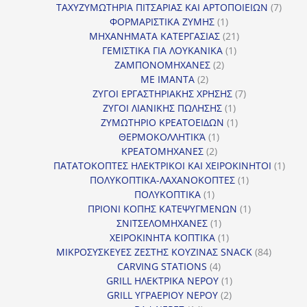
προϊόντα
7
ΤΑΧΥΖΥΜΩΤΗΡΙΑ ΠΙΤΣΑΡΙΑΣ ΚΑΙ ΑΡΤΟΠΟΙΕΙΩΝ
7
1
προϊό
ΦΟΡΜΑΡΙΣΤΙΚΑ ΖΥΜΗΣ
1
προϊόν
21
ΜΗΧΑΝΗΜΑΤΑ ΚΑΤΕΡΓΑΣΙΑΣ
21
1
προϊόντα
ΓΕΜΙΣΤΙΚΑ ΓΙΑ ΛΟΥΚΑΝΙΚΑ
1
2
προϊόν
ΖΑΜΠΟΝΟΜΗΧΑΝΕΣ
2
2
προϊόντα
ΜΕ ΙΜΑΝΤΑ
2
προϊόντα
7
ΖΥΓΟΙ ΕΡΓΑΣΤΗΡΙΑΚΗΣ ΧΡΗΣΗΣ
7
1
προϊόντα
ΖΥΓΟΙ ΛΙΑΝΙΚΗΣ ΠΩΛΗΣΗΣ
1
προϊόν
1
ΖΥΜΩΤΗΡΙΟ ΚΡΕΑΤΟΕΙΔΩΝ
1
1
προϊόν
ΘΕΡΜΟΚΟΛΛΗΤΙΚΆ
1
2
προϊόν
ΚΡΕΑΤΟΜΗΧΑΝΕΣ
2
προϊόντα
1
ΠΑΤΑΤΟΚΟΠΤΕΣ ΗΛΕΚΤΡΙΚΟΙ ΚΑΙ ΧΕΙΡΟΚΙΝΗΤΟΙ
1
1
προϊ
ΠΟΛΥΚΟΠΤΙΚΑ-ΛΑΧΑΝΟΚΟΠΤΕΣ
1
1
προϊόν
ΠΟΛΥΚΟΠΤΙΚΑ
1
προϊόν
1
ΠΡΙΟΝΙ ΚΟΠΗΣ ΚΑΤΕΨΥΓΜΕΝΩΝ
1
1
προϊόν
ΣΝΙΤΣΕΛΟΜΗΧΑΝΕΣ
1
προϊόν
1
ΧΕΙΡΟΚΙΝΗΤΑ ΚΟΠΤΙΚΑ
1
προϊόν
84
ΜΙΚΡΟΣΥΣΚΕΥΕΣ ΖΕΣΤΗΣ ΚΟΥΖΙΝΑΣ SNACK
84
4
προϊόντ
CARVING STATIONS
4
προϊόντα
1
GRILL ΗΛΕΚΤΡΙΚΑ ΝΕΡΟΥ
1
2
προϊόν
GRILL ΥΓΡΑΕΡΙΟΥ ΝΕΡΟΥ
2