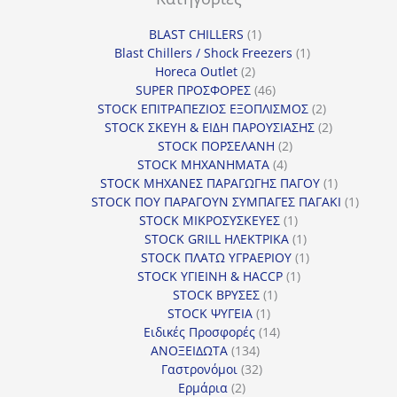
1
BLAST CHILLERS
1
προϊόν
1
Blast Chillers / Shock Freezers
1
2
προϊόν
Horeca Outlet
2
προϊόντα
46
SUPER ΠΡΟΣΦΟΡΕΣ
46
προϊόντα
2
STOCK ΕΠΙΤΡΑΠΕΖΙΟΣ ΕΞΟΠΛΙΣΜΟΣ
2
προϊόντα
2
STOCK ΣΚΕΥΗ & ΕΙΔΗ ΠΑΡΟΥΣΙΑΣΗΣ
2
2
προϊόντα
STOCK ΠΟΡΣΕΛΑΝΗ
2
4
προϊόντα
STOCK ΜΗΧΑΝΗΜΑΤΑ
4
προϊόντα
1
STOCK ΜΗΧΑΝΕΣ ΠΑΡΑΓΩΓΗΣ ΠΑΓΟΥ
1
προϊόν
1
STOCK ΠΟΥ ΠΑΡΑΓΟΥΝ ΣΥΜΠΑΓΕΣ ΠΑΓΑΚΙ
1
1
προϊόν
STOCK ΜΙΚΡΟΣΥΣΚΕΥΕΣ
1
προϊόν
1
STOCK GRILL ΗΛΕΚΤΡΙΚΑ
1
προϊόν
1
STOCK ΠΛΑΤΩ ΥΓΡΑΕΡΙΟΥ
1
1
προϊόν
STOCK ΥΓΙΕΙΝΗ & HACCP
1
1
προϊόν
STOCK ΒΡΥΣΕΣ
1
1
προϊόν
STOCK ΨΥΓΕΙΑ
1
προϊόν
14
Ειδικές Προσφορές
14
134
προϊόντα
ΑΝΟΞΕΙΔΩΤΑ
134
προϊόντα
32
Γαστρονόμοι
32
2
προϊόντα
Ερμάρια
2