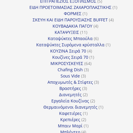
5
προϊόντα
ΕΠΙΤΡΑΠΕΖΙΟΣ ΕΞΟΠΛΙΣΜΟΣ
5
προϊόντα
1
ΕΙΔΗ ΠΡΟΕΤΟΙΜΑΣΙΑΣ ΖΑΧΑΡΟΠΛΑΣΤΙΚΗΣ
1
1
προϊόν
ΦΟΡΜΕΣ
1
προϊόν
4
ΣΚΕΥΗ ΚΑΙ ΕΙΔΗ ΠΑΡΟΥΣΙΑΣΗΣ BUFFET
4
4
προϊόντα
ΚΟΥΒΑΔΑΚΙΑ ΠΑΓΟΥ
4
11
προϊόντα
ΚΑΤΑΨΥΞΕΙΣ
11
προϊόντα
6
Καταψύκτες Μπαούλα
6
προϊόντα
1
Καταψύκτες Συρόμενα κρύσταλλα
1
4
προϊόν
ΚΟΥΖΙΝΑ Σειρά 70
4
προϊόντα
1
Κουζίνες Σειρά 70
1
64
προϊόν
ΜΙΚΡΟΣΥΣΚΕΥΕΣ
64
3
προϊόντα
Chafing Dish
3
3
προϊόντα
Sous Vide
3
προϊόντα
3
Αποχυμωτές & Στίφτες
3
3
προϊόντα
Βραστήρες
3
προϊόντα
2
Διανεμητές
2
προϊόντα
2
Εργαλεία Κουζίνας
2
προϊόντα
1
Θερμαινόμενοι διανεμητές
1
1
προϊόν
Καφετιέρες
1
2
προϊόν
Κρεπιέρες
2
προϊόντα
1
Μπαιν Μαρί
1
4
προϊόν
Μπλέντερ
4