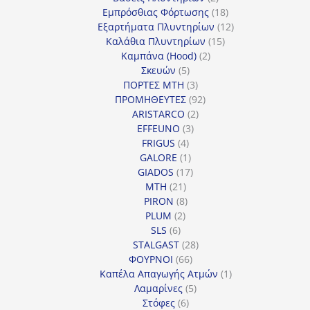
προϊόντα
18
Εμπρόσθιας Φόρτωσης
18
προϊόντα
12
Εξαρτήματα Πλυντηρίων
12
15
προϊόντα
Καλάθια Πλυντηρίων
15
2
προϊόντα
Καμπάνα (Hood)
2
5
προϊόντα
Σκευών
5
προϊόντα
3
ΠΟΡΤΕΣ MTH
3
προϊόντα
92
ΠΡΟΜΗΘΕΥΤΕΣ
92
2
προϊόντα
ARISTARCO
2
3
προϊόντα
EFFEUNO
3
4
προϊόντα
FRIGUS
4
προϊόντα
1
GALORE
1
προϊόν
17
GIADOS
17
21
προϊόντα
MTH
21
προϊόντα
8
PIRON
8
2
προϊόντα
PLUM
2
6
προϊόντα
SLS
6
προϊόντα
28
STALGAST
28
66
προϊόντα
ΦΟΥΡΝΟΙ
66
προϊόντα
1
Καπέλα Απαγωγής Ατμών
1
5
προϊόν
Λαμαρίνες
5
6
προϊόντα
Στόφες
6