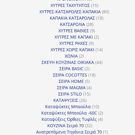
προϊόντα
15
ΧΥΤΡΕΣ ΤΑΧΥΤΗΤΟΣ
15
προϊόντα
80
ΧΥΤΡΕΣ-ΚΑΤΣΑΡΟΛΕΣ-ΚΑΠΑΚΙΑ
80
18
προϊόντα
ΚΑΠΑΚΙΑ ΚΑΤΣΑΡΟΛΑΣ
18
28
προϊόντα
ΚΑΤΣΑΡΟΛΙΑ
28
προϊόντα
9
ΧΥΤΡΕΣ ΒΑΘΙΕΣ
9
προϊόντα
2
ΧΥΤΡΕΣ ΜΕ ΚΑΠΑΚΙ
2
9
προϊόντα
ΧΥΤΡΕΣ ΡΗΧΕΣ
9
προϊόντα
14
ΧΥΤΡΕΣ ΧΩΡΙΣ ΚΑΠΑΚΙ
14
2
προϊόντα
ΧΩΝΙΑ
2
προϊόντα
44
ΣΚΕΥΗ ΚΟΥΖΙΝΑΣ ΟΙΚΙΑΚΑ
44
2
προϊόντα
ΣΕΙΡΑ BASIC
2
προϊόντα
18
ΣΕΙΡΑ COCOTTES
18
5
προϊόντα
ΣΕΙΡΑ HOME
5
προϊόντα
4
ΣΕΙΡΑ MAGMA
4
15
προϊόντα
ΣΕΙΡΑ STILO
15
26
προϊόντα
ΚΑΤΑΨΥΞΕΙΣ
26
προϊόντα
10
Καταψύκτες Μπαούλα
10
προϊόντα
2
Καταψύκτες Μπαούλα -60C
2
4
προϊόντα
Καταψύξεις Όρθιες Τυφλές
4
32
προϊόντα
ΚΟΥΖΙΝΑ Σειρά 70
32
προϊόντα
1
Ανατρεπόμενα Τηγάνια Σειρά 70
1