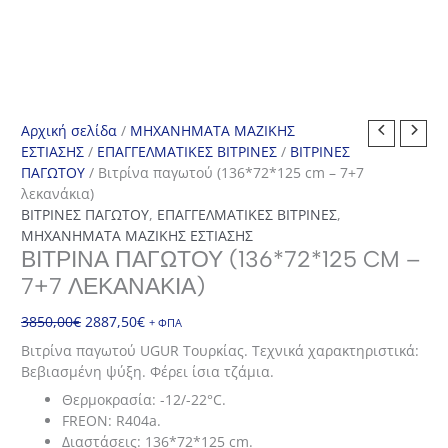
Αρχική σελίδα
/
ΜΗΧΑΝΗΜΑΤΑ ΜΑΖΙΚΗΣ
ΕΣΤΙΑΣΗΣ
/
ΕΠΑΓΓΕΛΜΑΤΙΚΕΣ ΒΙΤΡΙΝΕΣ
/
ΒΙΤΡΙΝΕΣ
ΠΑΓΩΤΟΥ
/ Βιτρίνα παγωτού (136*72*125 cm – 7+7
λεκανάκια)
ΒΙΤΡΙΝΕΣ ΠΑΓΩΤΟΥ
,
ΕΠΑΓΓΕΛΜΑΤΙΚΕΣ ΒΙΤΡΙΝΕΣ
,
ΜΗΧΑΝΗΜΑΤΑ ΜΑΖΙΚΗΣ ΕΣΤΙΑΣΗΣ
ΒΙΤΡΊΝΑ ΠΑΓΩΤΟΎ (136*72*125 CM –
7+7 ΛΕΚΑΝΆΚΙΑ)
Original
Η
3850,00
€
2887,50
€
+ ΦΠΑ
price
τρέχουσα
Βιτρίνα παγωτού UGUR Τουρκίας. Τεχνικά χαρακτηριστικά:
was:
τιμή
Βεβιασμένη ψύξη. Φέρει ίσια τζάμια.
3850,00€.
είναι:
Θερμοκρασία: -12/-22°C.
2887,50€.
FREON: R404a.
Διαστάσεις: 136*72*125 cm.