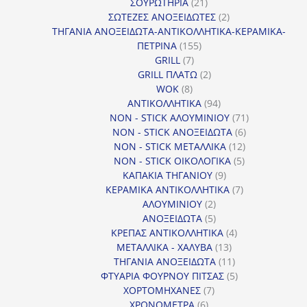
προϊόντα
21
ΣΟΥΡΩΤΗΡΙΑ
21
προϊόντα
2
ΣΩΤΕΖΕΣ ΑΝΟΞΕΙΔΩΤΕΣ
2
προϊόντα
ΤΗΓΑΝΙΑ ΑΝΟΞΕΙΔΩΤΑ-ΑΝΤΙΚΟΛΛΗΤΙΚΑ-ΚΕΡΑΜΙΚΑ-
155
ΠΕΤΡΙΝΑ
155
7
προϊόντα
GRILL
7
προϊόντα
2
GRILL ΠΛΑΤΩ
2
8
προϊόντα
WOK
8
προϊόντα
94
ΑΝΤΙΚΟΛΛΗΤΙΚΑ
94
προϊόντα
71
NON - STICK ΑΛΟΥΜΙΝΙΟΥ
71
6
προϊόντα
NON - STICK ΑΝΟΞΕΙΔΩΤΑ
6
12
προϊόντα
NON - STICK ΜΕΤΑΛΛΙΚΑ
12
5
προϊόντα
NON - STICK ΟΙΚΟΛΟΓΙΚΑ
5
9
προϊόντα
ΚΑΠΑΚΙΑ ΤΗΓΑΝΙΟΥ
9
προϊόντα
7
ΚΕΡΑΜΙΚΑ ΑΝΤΙΚΟΛΛΗΤΙΚΑ
7
2
προϊόντα
ΑΛΟΥΜΙΝΙΟΥ
2
προϊόντα
5
ΑΝΟΞΕΙΔΩΤΑ
5
προϊόντα
4
ΚΡΕΠΑΣ ΑΝΤΙΚΟΛΛΗΤΙΚΑ
4
13
προϊόντα
ΜΕΤΑΛΛΙΚΑ - ΧΑΛΥΒΑ
13
προϊόντα
11
ΤΗΓΑΝΙΑ ΑΝΟΞΕΙΔΩΤΑ
11
προϊόντα
5
ΦΤΥΑΡΙΑ ΦΟΥΡΝΟΥ ΠΙΤΣΑΣ
5
7
προϊόντα
ΧΟΡΤΟΜΗΧΑΝΕΣ
7
6
προϊόντα
ΧΡΟΝΟΜΕΤΡΑ
6