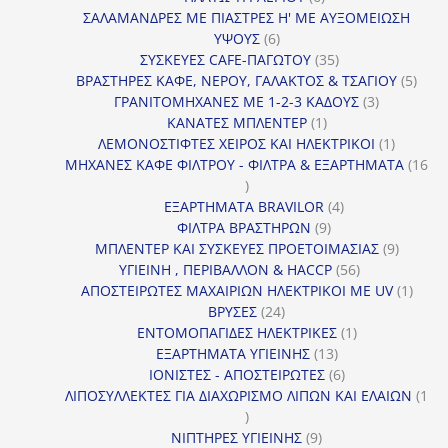
προϊόντα
ΣΑΛΑΜΑΝΔΡΕΣ ΜΕ ΠΙΑΣΤΡΕΣ Η' ΜΕ ΑΥΞΟΜΕΙΩΣΗ
6
ΥΨΟΥΣ
6
προϊόντα
35
ΣΥΣΚΕΥΕΣ CAFE-ΠΑΓΩΤΟΥ
35
προϊόντα
5
ΒΡΑΣΤΗΡΕΣ ΚΑΦΕ, ΝΕΡΟΥ, ΓΑΛΑΚΤΟΣ & ΤΣΑΓΙΟΥ
5
3
προϊ
ΓΡΑΝΙΤΟΜΗΧΑΝΕΣ ΜΕ 1-2-3 ΚΑΔΟΥΣ
3
1
προϊόντα
ΚΑΝΑΤΕΣ ΜΠΛΕΝΤΕΡ
1
προϊόν
1
ΛΕΜΟΝΟΣΤΙΦΤΕΣ ΧΕΙΡΟΣ ΚΑΙ ΗΛΕΚΤΡΙΚΟΙ
1
προϊόν
ΜΗΧΑΝΕΣ ΚΑΦΕ ΦΙΛΤΡΟΥ - ΦΙΛΤΡΑ & ΕΞΑΡΤΗΜΑΤΑ
16
16
προϊόντα
4
ΕΞΑΡΤΗΜΑΤΑ BRAVILOR
4
9
προϊόντα
ΦΙΛΤΡΑ ΒΡΑΣΤΗΡΩΝ
9
προϊόντα
9
ΜΠΛΕΝΤΕΡ ΚΑΙ ΣΥΣΚΕΥΕΣ ΠΡΟΕΤΟΙΜΑΣΙΑΣ
9
56
προϊόντ
ΥΓΙΕΙΝΗ , ΠΕΡΙΒΑΛΛΟΝ & HACCP
56
προϊόντα
1
ΑΠΟΣΤΕΙΡΩΤΕΣ ΜΑΧΑΙΡΙΩΝ ΗΛΕΚΤΡΙΚΟΙ ΜΕ UV
1
24
προϊό
ΒΡΥΣΕΣ
24
προϊόντα
1
ΕΝΤΟΜΟΠΑΓΙΔΕΣ ΗΛΕΚΤΡΙΚΕΣ
1
13
προϊόν
ΕΞΑΡΤΗΜΑΤΑ ΥΓΙΕΙΝΗΣ
13
προϊόντα
6
ΙΟΝΙΣΤΕΣ - ΑΠΟΣΤΕΙΡΩΤΕΣ
6
προϊόντα
ΛΙΠΟΣΥΛΛΕΚΤΕΣ ΓΙΑ ΔΙΑΧΩΡΙΣΜΟ ΛΙΠΩΝ ΚΑΙ ΕΛΑΙΩΝ
1
1
προϊόν
9
ΝΙΠΤΗΡΕΣ ΥΓΙΕΙΝΗΣ
9