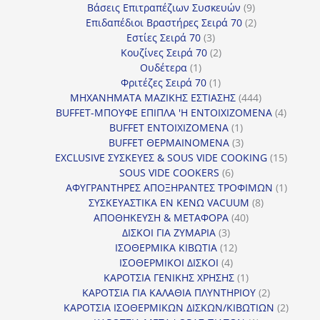
9
προϊόν
Βάσεις Επιτραπέζιων Συσκευών
9
προϊόντα
2
Επιδαπέδιοι Βραστήρες Σειρά 70
2
3
προϊόντα
Εστίες Σειρά 70
3
προϊόντα
2
Κουζίνες Σειρά 70
2
1
προϊόντα
Ουδέτερα
1
προϊόν
1
Φριτέζες Σειρά 70
1
προϊόν
444
ΜΗΧΑΝΗΜΑΤΑ ΜΑΖΙΚΗΣ ΕΣΤΙΑΣΗΣ
444
προϊόντα
4
BUFFET-ΜΠΟΥΦΕ ΕΠΙΠΛΑ 'Η ΕΝΤΟΙΧΙΖΟΜΕΝΑ
4
1
προϊόν
BUFFET ΕΝΤΟΙΧΙΖΟΜΕΝΑ
1
προϊόν
3
BUFFET ΘΕΡΜΑΙΝΟΜΕΝΑ
3
προϊόντα
15
EXCLUSIVE ΣΥΣΚΕΥΕΣ & SOUS VIDE COOKING
15
6
προϊόν
SOUS VIDE COOKERS
6
προϊόντα
1
ΑΦΥΓΡΑΝΤΗΡΕΣ ΑΠΟΞΗΡΑΝΤΕΣ ΤΡΟΦΙΜΩΝ
1
8
προϊόν
ΣΥΣΚΕΥΑΣΤΙΚΑ ΕΝ ΚΕΝΩ VACUUM
8
40
προϊόντα
ΑΠΟΘΗΚΕΥΣΗ & ΜΕΤΑΦΟΡΑ
40
3
προϊόντα
ΔΙΣΚΟΙ ΓΙΑ ΖΥΜΑΡΙΑ
3
προϊόντα
12
ΙΣΟΘΕΡΜΙΚΑ ΚΙΒΩΤΙΑ
12
4
προϊόντα
ΙΣΟΘΕΡΜΙΚΟΙ ΔΙΣΚΟΙ
4
προϊόντα
1
ΚΑΡΟΤΣΙΑ ΓΕΝΙΚΗΣ ΧΡΗΣΗΣ
1
προϊόν
2
ΚΑΡΟΤΣΙΑ ΓΙΑ ΚΑΛΑΘΙΑ ΠΛΥΝΤΗΡΙΟΥ
2
προϊόντα
2
ΚΑΡΟΤΣΙΑ ΙΣΟΘΕΡΜΙΚΩΝ ΔΙΣΚΩΝ/ΚΙΒΩΤΙΩΝ
2