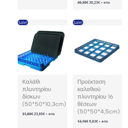
Original
Η
40,30
€
30,23
€
was:
τιμή
+ ΦΠΑ
price
τρέχουσα
11,50€.
είναι:
was:
τιμή
8,63€.
40,30€.
είναι:
30,23€.
Sale!
Sale!
Καλάθι
Προέκταση
πλυντηρίου
καλαθιού
δίσκων
πλυντηρίου 16
(50*50*10,3cm)
θέσεων
(50*50*4,5cm)
Original
Η
31,80
€
23,85
€
+ ΦΠΑ
price
τρέχουσα
Original
Η
13,10
€
9,83
€
was:
τιμή
+ ΦΠΑ
price
τρέχουσα
31,80€.
είναι: