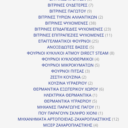
προϊόντα
7
ΒΙΤΡΙΝΕΣ ΟΥΔΕΤΕΡΕΣ
7
9
προϊόντα
ΒΙΤΡΙΝΕΣ ΠΑΓΩΤΟΥ
9
προϊόντα
2
ΒΙΤΡΙΝΕΣ ΤΥΡΙΩΝ ΑΛΛΑΝΤΙΚΩΝ
2
38
προϊόντα
ΒΙΤΡΙΝΕΣ ΨΥΧΟΜΕΝΕΣ
38
προϊόντα
23
ΒΙΤΡΙΝΕΣ ΕΠΙΔΑΠΕΔΙΕΣ ΨΥΧΟΜΕΝΕΣ
23
προϊόντα
11
ΒΙΤΡΙΝΕΣ ΕΠΙΤΡΑΠΕΖΙΕΣ ΨΥΧΟΜΕΝΕΣ
11
25
προϊόντ
ΕΠΑΓΓΕΛΜΑΤΙΚΟΙ ΦΟΥΡΝΟΙ
25
5
προϊόντα
ΑΝΟΞΕΙΔΩΤΕΣ ΒΑΣΕΙΣ
5
προϊόντα
8
ΦΟΥΡΝΟΙ ΚΥΚΛ/ΚΟΙ ΑΤΜΟΥ DIRECT STEAM
8
4
προϊόν
ΦΟΥΡΝΟΙ ΚΥΚΛΟΘΕΡΜΙΚΟΙ
4
προϊόντα
5
ΦΟΥΡΝΟΙ ΜΙΚΡΟΚΥΜΑΤΩΝ
5
3
προϊόντα
ΦΟΥΡΝΟΙ ΠΙΤΣΑΣ
3
2
προϊόντα
ΖΕΣΤΗ ΚΟΥΖΙΝΑ
2
προϊόντα
2
ΚΟΥΖΙΝΑ ΥΓΡΑΕΡΙΟΥ
2
προϊόντα
6
ΘΕΡΜΑΝΤΙΚΑ ΕΞΩΤΕΡΙΚΟΥ ΧΩΡΟΥ
6
1
προϊόντα
ΗΛΕΚΤΡΙΚΑ ΘΕΡΜΑΝΤΙΚΑ
1
5
προϊόν
ΘΕΡΜΑΝΤΙΚΑ ΥΓΡΑΕΡΙΟΥ
5
προϊόντα
1
ΜΗΧΑΝΕΣ ΠΑΡΑΓΩΓΗΣ ΠΑΓΟΥ
1
προϊόν
1
ΠΟΥ ΠΑΡΑΓΟΥΝ ΣΚΛΗΡΟ ΧΙΟΝΙ
1
προϊόν
12
ΜΗΧΑΝΗΜΑΤΑ ΑΡΤΟΠΟΙΕΙΑΣ-ΖΑΧΑΡΟΠΛΑΣΤΙΚΗΣ
12
4
προϊ
ΜΙΞΕΡ ΖΑΧΑΡΟΠΛΑΣΤΙΚΗΣ
4