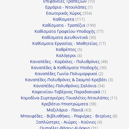
10
προϊόντα
Επιφάνειες Τραπεζιών
10
1
προϊόντα
Ερμάρια - Ντουλάπες
1
354
προϊόν
Εσωτερικός Χώρος
354
111
προϊόντα
Καθίσματα
111
προϊόντα
199
Καθίσματα - Τραπέζια
199
προϊόντα
77
Καθίσματα Γραφείου-Υποδοχής
77
30
προϊόντα
Καθίσματα Διευθυντικά
30
προϊόντα
17
Καθίσματα Εργασίας - Μαθητείας
17
5
προϊόντα
Καθρέπτες
5
4
προϊόντα
Καλόγεροι
4
προϊόντα
48
Καναπέδες - Καρέκλες - Πολυθρόνες
48
30
προϊόντα
Καναπέδες & Καθίσματα Υποδοχής
30
2
προϊόντα
Καναπέδες Γωνία-Πολυμορφικοί
2
προϊόντα
3
Καναπέδες-Πολυθρόνες & Σκαμπό Κρεβάτι
3
34
προϊόντ
Καναπέδες-Πολυθρόνες-Σαλόνια
34
προϊόντα
1
Καφενείου-Ταβέρνας Παραδοσιακά
1
προϊόν
11
Κομοδίνα-Συρταριέρες-Τουαλέτες-Ντουλάπες
11
38
προϊόν
Κρεβάτια-Υποστρώματα
38
43
προϊόντα
Μαξιλάρια - Πανιά
43
προϊόντα
8
Μπουφέδες - Βιβλιοθήκες - Ραφιέρες - Βιτρίνες
8
4
προϊό
Ξαπλώστρες - Αιώρες - Κούνιες
4
31
προϊόντα
Ομπρέλες-Βάσεις-Κιόσκια
31