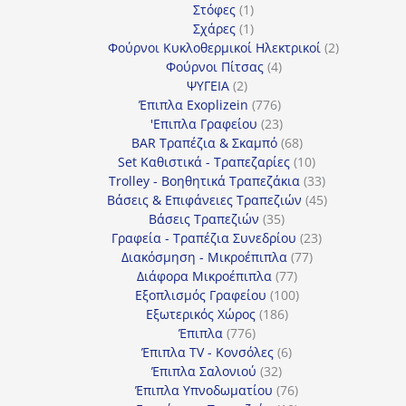
1
προϊόντα
Στόφες
1
προϊόν
1
Σχάρες
1
προϊόν
2
Φούρνοι Κυκλοθερμικοί Ηλεκτρικοί
2
4
προϊόντα
Φούρνοι Πίτσας
4
2
προϊόντα
ΨΥΓΕΙΑ
2
προϊόντα
776
Έπιπλα Exoplizein
776
προϊόντα
23
'Επιπλα Γραφείου
23
προϊόντα
68
BAR Τραπέζια & Σκαμπό
68
προϊόντα
10
Set Καθιστικά - Τραπεζαρίες
10
προϊόντα
33
Trolley - Βοηθητικά Τραπεζάκια
33
προϊόντα
45
Βάσεις & Επιφάνειες Τραπεζιών
45
35
προϊόντα
Βάσεις Τραπεζιών
35
προϊόντα
23
Γραφεία - Τραπέζια Συνεδρίου
23
77
προϊόντα
Διακόσμηση - Μικροέπιπλα
77
77
προϊόντα
Διάφορα Μικροέπιπλα
77
προϊόντα
100
Εξοπλισμός Γραφείου
100
186
προϊόντα
Εξωτερικός Χώρος
186
776
προϊόντα
Έπιπλα
776
προϊόντα
6
Έπιπλα TV - Κονσόλες
6
32
προϊόντα
Έπιπλα Σαλονιού
32
προϊόντα
76
Έπιπλα Υπνοδωματίου
76