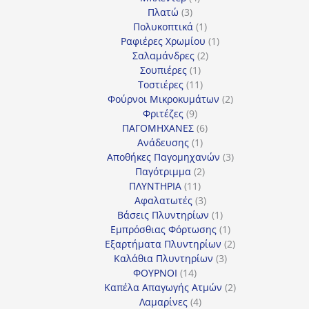
3
προϊόντα
Πλατώ
3
προϊόντα
1
Πολυκοπτικά
1
προϊόν
1
Ραφιέρες Χρωμίου
1
2
προϊόν
Σαλαμάνδρες
2
1
προϊόντα
Σουπιέρες
1
προϊόν
11
Τοστιέρες
11
προϊόντα
2
Φούρνοι Μικροκυμάτων
2
9
προϊόντα
Φριτέζες
9
προϊόντα
6
ΠΑΓΟΜΗΧΑΝΕΣ
6
1
προϊόντα
Ανάδευσης
1
προϊόν
3
Αποθήκες Παγομηχανών
3
2
προϊόντα
Παγότριμμα
2
11
προϊόντα
ΠΛΥΝΤΗΡΙΑ
11
προϊόντα
3
Αφαλατωτές
3
προϊόντα
1
Βάσεις Πλυντηρίων
1
προϊόν
1
Εμπρόσθιας Φόρτωσης
1
προϊόν
2
Εξαρτήματα Πλυντηρίων
2
3
προϊόντα
Καλάθια Πλυντηρίων
3
14
προϊόντα
ΦΟΥΡΝΟΙ
14
προϊόντα
2
Καπέλα Απαγωγής Ατμών
2
4
προϊόντα
Λαμαρίνες
4