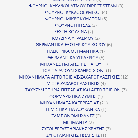
προϊόντα
8
ΦΟΥΡΝΟΙ ΚΥΚΛ/ΚΟΙ ΑΤΜΟΥ DIRECT STEAM
8
4
προϊόν
ΦΟΥΡΝΟΙ ΚΥΚΛΟΘΕΡΜΙΚΟΙ
4
προϊόντα
5
ΦΟΥΡΝΟΙ ΜΙΚΡΟΚΥΜΑΤΩΝ
5
3
προϊόντα
ΦΟΥΡΝΟΙ ΠΙΤΣΑΣ
3
2
προϊόντα
ΖΕΣΤΗ ΚΟΥΖΙΝΑ
2
προϊόντα
2
ΚΟΥΖΙΝΑ ΥΓΡΑΕΡΙΟΥ
2
προϊόντα
6
ΘΕΡΜΑΝΤΙΚΑ ΕΞΩΤΕΡΙΚΟΥ ΧΩΡΟΥ
6
1
προϊόντα
ΗΛΕΚΤΡΙΚΑ ΘΕΡΜΑΝΤΙΚΑ
1
5
προϊόν
ΘΕΡΜΑΝΤΙΚΑ ΥΓΡΑΕΡΙΟΥ
5
προϊόντα
1
ΜΗΧΑΝΕΣ ΠΑΡΑΓΩΓΗΣ ΠΑΓΟΥ
1
προϊόν
1
ΠΟΥ ΠΑΡΑΓΟΥΝ ΣΚΛΗΡΟ ΧΙΟΝΙ
1
προϊόν
12
ΜΗΧΑΝΗΜΑΤΑ ΑΡΤΟΠΟΙΕΙΑΣ-ΖΑΧΑΡΟΠΛΑΣΤΙΚΗΣ
12
4
προϊ
ΜΙΞΕΡ ΖΑΧΑΡΟΠΛΑΣΤΙΚΗΣ
4
προϊόντα
7
ΤΑΧΥΖΥΜΩΤΗΡΙΑ ΠΙΤΣΑΡΙΑΣ ΚΑΙ ΑΡΤΟΠΟΙΕΙΩΝ
7
1
προϊό
ΦΟΡΜΑΡΙΣΤΙΚΑ ΖΥΜΗΣ
1
προϊόν
21
ΜΗΧΑΝΗΜΑΤΑ ΚΑΤΕΡΓΑΣΙΑΣ
21
1
προϊόντα
ΓΕΜΙΣΤΙΚΑ ΓΙΑ ΛΟΥΚΑΝΙΚΑ
1
2
προϊόν
ΖΑΜΠΟΝΟΜΗΧΑΝΕΣ
2
2
προϊόντα
ΜΕ ΙΜΑΝΤΑ
2
προϊόντα
7
ΖΥΓΟΙ ΕΡΓΑΣΤΗΡΙΑΚΗΣ ΧΡΗΣΗΣ
7
1
προϊόντα
ΖΥΓΟΙ ΛΙΑΝΙΚΗΣ ΠΩΛΗΣΗΣ
1