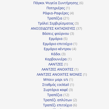
προϊόν
6
Πάγκοι Ψυγεία Συντήρησης
6
1
προϊόντα
Ποτηριέρες
1
προϊόν
4
Ράφια-Ραφιέρες
4
21
προϊόντα
Τραπέζια
21
προϊόντα
3
Τρόλεϊ Σερβιρίσματος
3
προϊόντα
37
ΑΝΟΞΕΙΔΩΤΕΣ ΚΑΤΑΣΚΕΥΕΣ
37
3
προϊόντα
Βάσεις φούρνου
3
5
προϊόντα
Ερμάρια
5
προϊόντα
1
Ερμάριο επιτοίχιο
1
4
προϊόν
Ερμάριο κέντρου
4
3
προϊόντα
Κάδοι
3
προϊόντα
1
Καρβουνιέρα
1
1
προϊόν
ΛΑΝΤΖΕΣ
1
προϊόν
1
ΛΑΝΤΖΕΣ ΑΝΟΙΧΤΕΣ
1
προϊόν
1
ΛΑΝΤΖΕΣ ΑΝΟΙΧΤΕΣ ΜΟΝΕΣ
1
1
προϊόν
Μπαιν μαρι s/s
1
προϊόν
1
Σταθμός cocktail
1
3
προϊόν
Συρτάρια καφέ
3
12
προϊόντα
Τραπέζια
12
προϊόντα
2
Τραπέζι απλύτων
2
προϊόντα
6
Τραπέζι επιτοίχιο
6