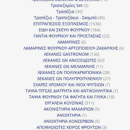
3
προϊόντα
Τραπεζαρίες Set
3
30
προϊόντα
Τραπέζια
30
προϊόντα
40
Τραπέζια - Τραπεζάκια - Σκαμπό
40
1536
προϊόντα
ΕΠΙΤΡΑΠΕΖΙΟΣ ΕΞΟΠΛΙΣΜΟΣ
1536
184
προϊόντα
ΕΙΔΗ ΚΑΙ ΣΚΕΥΗ ΦΟΥΡΝΟΥ
184
προϊόντα
22
ΓΑΝΤΙΑ ΦΟΥΡΝΟΥ ΚΑΙ ΠΡΟΣΤΑΣΙΑΣ
22
6
προϊόντα
ΛΑΜΑΡΙΝΕΣ
6
προϊόντα
6
ΛΑΜΑΡΙΝΕΣ ΦΟΥΡΝΟΥ-ΑΡΤΟΠΟΙΕΙΟΥ-ΖΑΧΑΡ/ΚΗΣ
6
130
προ
ΛΕΚΑΝΕΣ GASTRONOM
130
προϊόντα
63
ΛΕΚΑΝΕΣ GN ΑΝΟΞΕΙΔΩΤΕΣ
63
11
προϊόντα
ΛΕΚΑΝΕΣ GN ΜΕΛΑΜΙΝΗΣ
11
προϊόντα
28
ΛΕΚΑΝΕΣ GN ΠΟΛΥΚΑΡΜΠΟΝΙΚΑ
28
προϊόντα
27
ΛΕΚΑΝΕΣ GN ΠΟΛΥΠΡΟΠΥΛΕΝΙΟΥ
27
7
προϊόντα
ΣΧΑΡΕΣ ΧΡΩΜΙΟΥ ΚΑΙ INOX ΨΥΓΕΙΩΝ
7
προϊόντα
1
ΤΑΨΙΑ ΠΙΤΣΑΣ ΔΙΑΤΡΗΤΑ ΚΑΙ ΑΝΤΙΚΟΛΛΗΤΙΚΑ
1
18
προϊόν
ΤΑΨΙΑ ΦΟΥΡΝΟΥ ΓΙΑ ΦΑΓΗΤΑ ΚΑΙ ΓΛΥΚΑ
18
311
προϊόντ
ΕΡΓΑΛΕΙΑ ΚΟΥΖΙΝΑΣ
311
προϊόντα
5
ΑΚΟΝΙΣΤΗΡΙΑ ΜΑΧΑΙΡΙΩΝ
5
1
προϊόντα
ΑΝΟΙΧΤΗΡΙΑ
1
προϊόν
5
ΑΝΟΙΧΤΗΡΙΑ ΚΟΝΣΕΡΒΩΝ
5
προϊόντα
3
ΑΠΟΦΛΟΙΩΤΕΣ ΧΕΙΡΟΣ ΦΡΟΥΤΩΝ
3