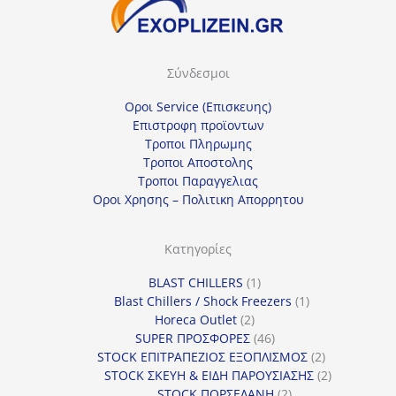
Σύνδεσμοι
Οροι Service (Επισκευης)
Επιστροφη προϊοντων
Τροποι Πληρωμης
Τροποι Αποστολης
Τροποι Παραγγελιας
Οροι Χρησης – Πολιτικη Απορρητου
Κατηγορίες
1
BLAST CHILLERS
1
προϊόν
1
Blast Chillers / Shock Freezers
1
2
προϊόν
Horeca Outlet
2
προϊόντα
46
SUPER ΠΡΟΣΦΟΡΕΣ
46
προϊόντα
2
STOCK ΕΠΙΤΡΑΠΕΖΙΟΣ ΕΞΟΠΛΙΣΜΟΣ
2
προϊόντα
2
STOCK ΣΚΕΥΗ & ΕΙΔΗ ΠΑΡΟΥΣΙΑΣΗΣ
2
2
προϊόντα
STOCK ΠΟΡΣΕΛΑΝΗ
2