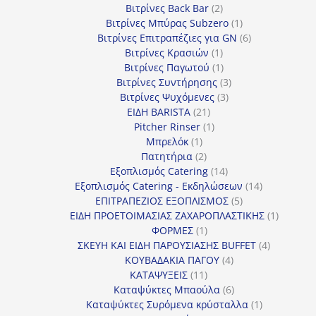
προϊόντα
2
Βιτρίνες Back Bar
2
προϊόντα
1
Βιτρίνες Mπύρας Subzero
1
προϊόν
6
Βιτρίνες Επιτραπέζιες για GN
6
1
προϊόντα
Βιτρίνες Κρασιών
1
προϊόν
1
Βιτρίνες Παγωτού
1
προϊόν
3
Βιτρίνες Συντήρησης
3
3
προϊόντα
Βιτρίνες Ψυχόμενες
3
21
προϊόντα
ΕΙΔΗ BARISTA
21
προϊόντα
1
Pitcher Rinser
1
1
προϊόν
Μπρελόκ
1
προϊόν
2
Πατητήρια
2
προϊόντα
14
Εξοπλισμός Catering
14
προϊόντα
14
Εξοπλισμός Catering - Εκδηλώσεων
14
5
προϊόντα
ΕΠΙΤΡΑΠΕΖΙΟΣ ΕΞΟΠΛΙΣΜΟΣ
5
προϊόντα
1
ΕΙΔΗ ΠΡΟΕΤΟΙΜΑΣΙΑΣ ΖΑΧΑΡΟΠΛΑΣΤΙΚΗΣ
1
1
προϊόν
ΦΟΡΜΕΣ
1
προϊόν
4
ΣΚΕΥΗ ΚΑΙ ΕΙΔΗ ΠΑΡΟΥΣΙΑΣΗΣ BUFFET
4
4
προϊόντα
ΚΟΥΒΑΔΑΚΙΑ ΠΑΓΟΥ
4
11
προϊόντα
ΚΑΤΑΨΥΞΕΙΣ
11
προϊόντα
6
Καταψύκτες Μπαούλα
6
προϊόντα
1
Καταψύκτες Συρόμενα κρύσταλλα
1