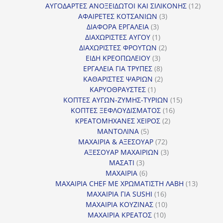
προϊόντα
12
ΑΥΓΟΔΑΡΤΕΣ ΑΝΟΞΕΙΔΩΤΟΙ ΚΑΙ ΣΙΛΙΚΟΝΗΣ
12
3
προϊόν
ΑΦΑΙΡΕΤΕΣ ΚΟΤΣΑΝΙΩΝ
3
3
προϊόντα
ΔΙΑΦΟΡΑ ΕΡΓΑΛΕΙΑ
3
προϊόντα
1
ΔΙΑΧΩΡΙΣΤΕΣ ΑΥΓΟΥ
1
προϊόν
2
ΔΙΑΧΩΡΙΣΤΕΣ ΦΡΟΥΤΩΝ
2
3
προϊόντα
ΕΙΔΗ ΚΡΕΟΠΩΛΕΙΟΥ
3
προϊόντα
8
ΕΡΓΑΛΕΙΑ ΓΙΑ ΤΡΥΠΕΣ
8
προϊόντα
2
ΚΑΘΑΡΙΣΤΕΣ ΨΑΡΙΩΝ
2
1
προϊόντα
ΚΑΡΥΟΘΡΑΥΣΤΕΣ
1
προϊόν
15
ΚΟΠΤΕΣ ΑΥΓΩΝ-ΖΥΜΗΣ-ΤΥΡΙΩΝ
15
16
προϊόντα
ΚΟΠΤΕΣ ΞΕΦΛΟΥΔΙΣΜΑΤΟΣ
16
2
προϊόντα
ΚΡΕΑΤΟΜΗΧΑΝΕΣ ΧΕΙΡΟΣ
2
5
προϊόντα
ΜΑΝΤΟΛΙΝΑ
5
προϊόντα
72
ΜΑΧΑΙΡΙΑ & ΑΞΕΣΟΥΑΡ
72
προϊόντα
3
ΑΞΕΣΟΥΑΡ ΜΑΧΑΙΡΙΩΝ
3
3
προϊόντα
ΜΑΣΑΤΙ
3
προϊόντα
6
ΜΑΧΑΙΡΙΑ
6
προϊόντα
13
ΜΑΧΑΙΡΙΑ CHEF ΜΕ ΧΡΩΜΑΤΙΣΤΗ ΛΑΒΗ
13
16
προϊόντ
ΜΑΧΑΙΡΙΑ ΓΙΑ SUSHI
16
προϊόντα
10
ΜΑΧΑΙΡΙΑ ΚΟΥΖΙΝΑΣ
10
10
προϊόντα
ΜΑΧΑΙΡΙΑ ΚΡΕΑΤΟΣ
10