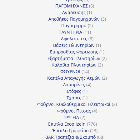
προϊόντα
6
ΠΑΓΟΜΗΧΑΝΕΣ
6
1
προϊόντα
Ανάδευσης
1
προϊόν
3
Αποθήκες Παγομηχανών
3
2
προϊόντα
Παγότριμμα
2
11
προϊόντα
ΠΛΥΝΤΗΡΙΑ
11
προϊόντα
3
Αφαλατωτές
3
προϊόντα
1
Βάσεις Πλυντηρίων
1
προϊόν
1
Εμπρόσθιας Φόρτωσης
1
προϊόν
2
Εξαρτήματα Πλυντηρίων
2
3
προϊόντα
Καλάθια Πλυντηρίων
3
14
προϊόντα
ΦΟΥΡΝΟΙ
14
προϊόντα
2
Καπέλα Απαγωγής Ατμών
2
4
προϊόντα
Λαμαρίνες
4
1
προϊόντα
Στόφες
1
προϊόν
1
Σχάρες
1
προϊόν
2
Φούρνοι Κυκλοθερμικοί Ηλεκτρικοί
2
4
προϊόντα
Φούρνοι Πίτσας
4
2
προϊόντα
ΨΥΓΕΙΑ
2
προϊόντα
776
Έπιπλα Exoplizein
776
προϊόντα
23
'Επιπλα Γραφείου
23
προϊόντα
68
BAR Τραπέζια & Σκαμπό
68