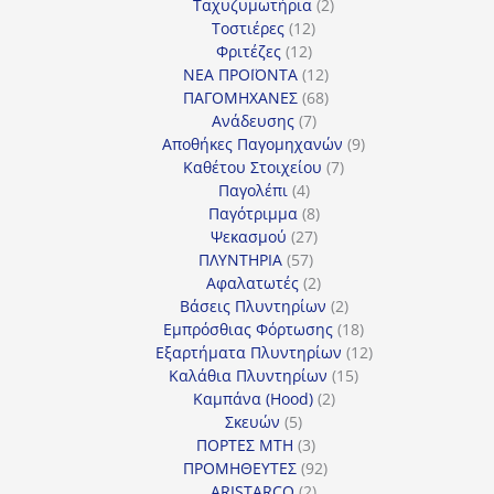
2
προϊόν
Ταχυζυμωτήρια
2
12
προϊόντα
Τοστιέρες
12
12
προϊόντα
Φριτέζες
12
προϊόντα
12
ΝΕΑ ΠΡΟΪΟΝΤΑ
12
προϊόντα
68
ΠΑΓΟΜΗΧΑΝΕΣ
68
7
προϊόντα
Ανάδευσης
7
προϊόντα
9
Αποθήκες Παγομηχανών
9
7
προϊόντα
Καθέτου Στοιχείου
7
4
προϊόντα
Παγολέπι
4
προϊόντα
8
Παγότριμμα
8
27
προϊόντα
Ψεκασμού
27
57
προϊόντα
ΠΛΥΝΤΗΡΙΑ
57
προϊόντα
2
Αφαλατωτές
2
προϊόντα
2
Βάσεις Πλυντηρίων
2
προϊόντα
18
Εμπρόσθιας Φόρτωσης
18
προϊόντα
12
Εξαρτήματα Πλυντηρίων
12
15
προϊόντα
Καλάθια Πλυντηρίων
15
2
προϊόντα
Καμπάνα (Hood)
2
5
προϊόντα
Σκευών
5
προϊόντα
3
ΠΟΡΤΕΣ MTH
3
προϊόντα
92
ΠΡΟΜΗΘΕΥΤΕΣ
92
2
προϊόντα
ARISTARCO
2