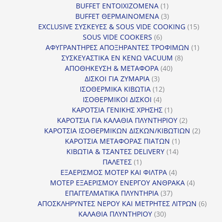
1
προϊόν
BUFFET ΕΝΤΟΙΧΙΖΟΜΕΝΑ
1
προϊόν
3
BUFFET ΘΕΡΜΑΙΝΟΜΕΝΑ
3
προϊόντα
15
EXCLUSIVE ΣΥΣΚΕΥΕΣ & SOUS VIDE COOKING
15
6
προϊόν
SOUS VIDE COOKERS
6
προϊόντα
1
ΑΦΥΓΡΑΝΤΗΡΕΣ ΑΠΟΞΗΡΑΝΤΕΣ ΤΡΟΦΙΜΩΝ
1
8
προϊόν
ΣΥΣΚΕΥΑΣΤΙΚΑ ΕΝ ΚΕΝΩ VACUUM
8
40
προϊόντα
ΑΠΟΘΗΚΕΥΣΗ & ΜΕΤΑΦΟΡΑ
40
3
προϊόντα
ΔΙΣΚΟΙ ΓΙΑ ΖΥΜΑΡΙΑ
3
προϊόντα
12
ΙΣΟΘΕΡΜΙΚΑ ΚΙΒΩΤΙΑ
12
4
προϊόντα
ΙΣΟΘΕΡΜΙΚΟΙ ΔΙΣΚΟΙ
4
προϊόντα
1
ΚΑΡΟΤΣΙΑ ΓΕΝΙΚΗΣ ΧΡΗΣΗΣ
1
προϊόν
2
ΚΑΡΟΤΣΙΑ ΓΙΑ ΚΑΛΑΘΙΑ ΠΛΥΝΤΗΡΙΟΥ
2
προϊόντα
2
ΚΑΡΟΤΣΙΑ ΙΣΟΘΕΡΜΙΚΩΝ ΔΙΣΚΩΝ/ΚΙΒΩΤΙΩΝ
2
1
προϊόν
ΚΑΡΟΤΣΙΑ ΜΕΤΑΦΟΡΑΣ ΠΙΑΤΩΝ
1
14
προϊόν
ΚΙΒΩΤΙΑ & ΤΣΑΝΤΕΣ DELIVERY
14
1
προϊόντα
ΠΑΛΕΤΕΣ
1
προϊόν
4
ΕΞΑΕΡΙΣΜΟΣ ΜΟΤΕΡ ΚΑΙ ΦΙΛΤΡΑ
4
προϊόντα
4
ΜΟΤΕΡ ΕΞΑΕΡΙΣΜΟΥ ΕΝΕΡΓΟΥ ΑΝΘΡΑΚΑ
4
37
προϊόντ
ΕΠΑΓΓΕΛΜΑΤΙΚΑ ΠΛΥΝΤΗΡΙΑ
37
προϊόντα
6
ΑΠΟΣΚΛΗΡΥΝΤΕΣ ΝΕΡΟΥ ΚΑΙ ΜΕΤΡΗΤΕΣ ΛΙΤΡΩΝ
6
30
προϊ
ΚΑΛΑΘΙΑ ΠΛΥΝΤΗΡΙΟΥ
30