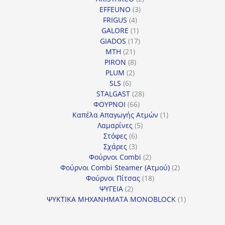
3
προϊόντα
EFFEUNO
3
4
προϊόντα
FRIGUS
4
προϊόντα
1
GALORE
1
προϊόν
17
GIADOS
17
21
προϊόντα
MTH
21
προϊόντα
8
PIRON
8
2
προϊόντα
PLUM
2
6
προϊόντα
SLS
6
προϊόντα
28
STALGAST
28
66
προϊόντα
ΦΟΥΡΝΟΙ
66
προϊόντα
1
Καπέλα Απαγωγής Ατμών
1
5
προϊόν
Λαμαρίνες
5
6
προϊόντα
Στόφες
6
προϊόντα
3
Σχάρες
3
προϊόντα
2
Φούρνοι Combi
2
προϊόντα
2
Φούρνοι Combi Steamer (Ατμού)
2
18
προϊόντα
Φούρνοι Πίτσας
18
2
προϊόντα
ΨΥΓΕΙΑ
2
προϊόντα
1
ΨΥΚΤΙΚΑ ΜΗΧΑΝΗΜΑΤΑ MONOBLOCK
1
προϊόν