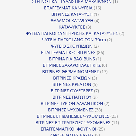
προϊόντα
1
ΣΤΕΓΝΩΤΙΚΑ - ΓΥΑΛΙΣΤΙΚΑ ΜΑΧΑΙΡ/ΝΩΝ
1
16
προϊόν
ΕΠΑΓΓΕΛΜΑΤΙΚΑ ΨΥΓΕΙΑ
16
1
προϊόντα
ΒΙΤΡΙΝΕΣ ΚΑΤΑΨΥΞΗ
1
προϊόν
4
ΘΑΛΑΜΟΙ ΚΑΤΑΨΥΞΗ
4
3
προϊόντα
ΚΑΤΑΨΥΚΤΕΣ
3
προϊόντα
2
ΨΥΓΕΙΑ ΠΑΓΚΟΙ ΣΥΝΤΗΡΗΣΗΣ ΚΑΙ ΚΑΤΑΨΥΞΗΣ
2
2
προϊό
ΨΥΓΕΙΑ ΠΑΓΚΟΙ ΑΝΩ ΤΩΝ 70cm
2
2
προϊόντα
ΨΥΓΕΙΟ ΣΚΟΥΠΙΔΙΩΝ
2
προϊόντα
86
ΕΠΑΓΓΕΛΜΑΤΙΚΕΣ ΒΙΤΡΙΝΕΣ
86
1
προϊόντα
ΒΙΤΡΙΝΑ ΓΙΑ BAO BUNS
1
προϊόν
6
ΒΙΤΡΙΝΕΣ ΖΑΧΑΡΟΠΛΑΣΤΙΚΗΣ
6
προϊόντα
17
ΒΙΤΡΙΝΕΣ ΘΕΡΜΑΙΝΟΜΕΝΕΣ
17
3
προϊόντα
ΒΙΤΡΙΝΕΣ ΚΡΑΣΙΩΝ
3
προϊόντα
5
ΒΙΤΡΙΝΕΣ ΚΡΕΑΤΩΝ
5
προϊόντα
7
ΒΙΤΡΙΝΕΣ ΟΥΔΕΤΕΡΕΣ
7
9
προϊόντα
ΒΙΤΡΙΝΕΣ ΠΑΓΩΤΟΥ
9
προϊόντα
2
ΒΙΤΡΙΝΕΣ ΤΥΡΙΩΝ ΑΛΛΑΝΤΙΚΩΝ
2
38
προϊόντα
ΒΙΤΡΙΝΕΣ ΨΥΧΟΜΕΝΕΣ
38
προϊόντα
23
ΒΙΤΡΙΝΕΣ ΕΠΙΔΑΠΕΔΙΕΣ ΨΥΧΟΜΕΝΕΣ
23
προϊόντα
11
ΒΙΤΡΙΝΕΣ ΕΠΙΤΡΑΠΕΖΙΕΣ ΨΥΧΟΜΕΝΕΣ
11
25
προϊόντ
ΕΠΑΓΓΕΛΜΑΤΙΚΟΙ ΦΟΥΡΝΟΙ
25
5
προϊόντα
ΑΝΟΞΕΙΔΩΤΕΣ ΒΑΣΕΙΣ
5