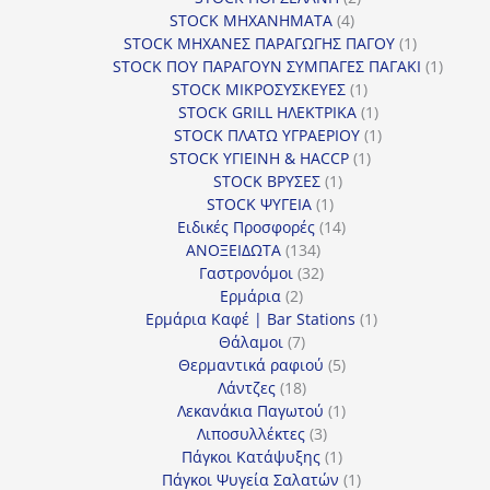
4
προϊόντα
STOCK ΜΗΧΑΝΗΜΑΤΑ
4
προϊόντα
1
STOCK ΜΗΧΑΝΕΣ ΠΑΡΑΓΩΓΗΣ ΠΑΓΟΥ
1
προϊόν
1
STOCK ΠΟΥ ΠΑΡΑΓΟΥΝ ΣΥΜΠΑΓΕΣ ΠΑΓΑΚΙ
1
1
προϊόν
STOCK ΜΙΚΡΟΣΥΣΚΕΥΕΣ
1
προϊόν
1
STOCK GRILL ΗΛΕΚΤΡΙΚΑ
1
προϊόν
1
STOCK ΠΛΑΤΩ ΥΓΡΑΕΡΙΟΥ
1
1
προϊόν
STOCK ΥΓΙΕΙΝΗ & HACCP
1
1
προϊόν
STOCK ΒΡΥΣΕΣ
1
1
προϊόν
STOCK ΨΥΓΕΙΑ
1
προϊόν
14
Ειδικές Προσφορές
14
134
προϊόντα
ΑΝΟΞΕΙΔΩΤΑ
134
προϊόντα
32
Γαστρονόμοι
32
2
προϊόντα
Ερμάρια
2
προϊόντα
1
Ερμάρια Καφέ | Bar Stations
1
7
προϊόν
Θάλαμοι
7
προϊόντα
5
Θερμαντικά ραφιού
5
18
προϊόντα
Λάντζες
18
προϊόντα
1
Λεκανάκια Παγωτού
1
3
προϊόν
Λιποσυλλέκτες
3
προϊόντα
1
Πάγκοι Κατάψυξης
1
προϊόν
1
Πάγκοι Ψυγεία Σαλατών
1