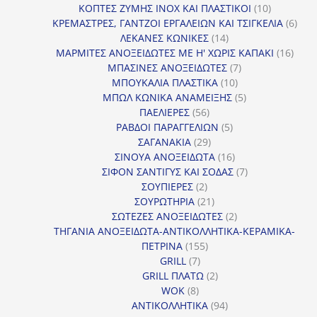
προϊόντα
10
ΚΟΠΤΕΣ ΖΥΜΗΣ INOX ΚΑΙ ΠΛΑΣΤΙΚΟΙ
10
προϊόντα
6
ΚΡΕΜΑΣΤΡΕΣ, ΓΑΝΤΖΟΙ ΕΡΓΑΛΕΙΩΝ ΚΑΙ ΤΣΙΓΚΕΛΙΑ
6
14
προϊ
ΛΕΚΑΝΕΣ ΚΩΝΙΚΕΣ
14
προϊόντα
16
ΜΑΡΜΙΤΕΣ ΑΝΟΞΕΙΔΩΤΕΣ ΜΕ Η' ΧΩΡΙΣ ΚΑΠΑΚΙ
16
7
προϊ
ΜΠΑΣΙΝΕΣ ΑΝΟΞΕΙΔΩΤΕΣ
7
10
προϊόντα
ΜΠΟΥΚΑΛΙΑ ΠΛΑΣΤΙΚΑ
10
προϊόντα
5
ΜΠΩΛ ΚΩΝΙΚΑ ΑΝΑΜΕΙΞΗΣ
5
56
προϊόντα
ΠΑΕΛΙΕΡΕΣ
56
προϊόντα
5
ΡΑΒΔΟΙ ΠΑΡΑΓΓΕΛΙΩΝ
5
29
προϊόντα
ΣΑΓΑΝΑΚΙΑ
29
προϊόντα
16
ΣΙΝΟΥΑ ΑΝΟΞΕΙΔΩΤΑ
16
προϊόντα
7
ΣΙΦΟΝ ΣΑΝΤΙΓΥΣ ΚΑΙ ΣΟΔΑΣ
7
2
προϊόντα
ΣΟΥΠΙΕΡΕΣ
2
προϊόντα
21
ΣΟΥΡΩΤΗΡΙΑ
21
προϊόντα
2
ΣΩΤΕΖΕΣ ΑΝΟΞΕΙΔΩΤΕΣ
2
προϊόντα
ΤΗΓΑΝΙΑ ΑΝΟΞΕΙΔΩΤΑ-ΑΝΤΙΚΟΛΛΗΤΙΚΑ-ΚΕΡΑΜΙΚΑ-
155
ΠΕΤΡΙΝΑ
155
7
προϊόντα
GRILL
7
προϊόντα
2
GRILL ΠΛΑΤΩ
2
8
προϊόντα
WOK
8
προϊόντα
94
ΑΝΤΙΚΟΛΛΗΤΙΚΑ
94