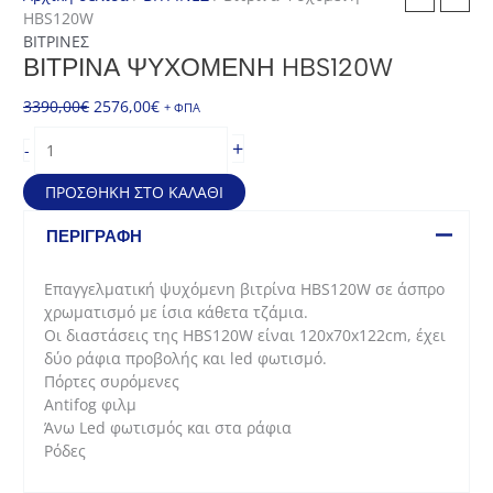
HBS120W
ΒΙΤΡΙΝΕΣ
ΒΙΤΡΊΝΑ ΨΥΧΌΜΕΝΗ HBS120W
Original
Η
3390,00
€
2576,00
€
+ ΦΠΑ
price
τρέχουσα
Βιτρίνα
+
-
was:
τιμή
Ψυχόμενη
3390,00€.
είναι:
HBS120W
ΠΡΟΣΘΉΚΗ ΣΤΟ ΚΑΛΆΘΙ
2576,00€.
ποσότητα
ΠΕΡΙΓΡΑΦΉ
Επαγγελματική ψυχόμενη βιτρίνα ΗΒS120W σε άσπρο
χρωματισμό με ίσια κάθετα τζάμια.
Οι διαστάσεις της ΗBS120W είναι 120x70x122cm, έχει
δύο ράφια προβολής και led φωτισμό.
Πόρτες συρόμενες
Antifog φιλμ
Άνω Led φωτισμός και στα ράφια
Ρόδες