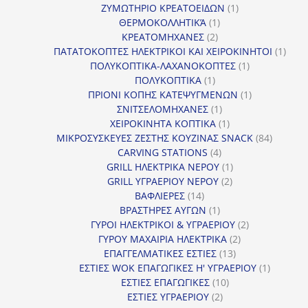
προϊόν
1
ΖΥΜΩΤΗΡΙΟ ΚΡΕΑΤΟΕΙΔΩΝ
1
1
προϊόν
ΘΕΡΜΟΚΟΛΛΗΤΙΚΆ
1
2
προϊόν
ΚΡΕΑΤΟΜΗΧΑΝΕΣ
2
προϊόντα
1
ΠΑΤΑΤΟΚΟΠΤΕΣ ΗΛΕΚΤΡΙΚΟΙ ΚΑΙ ΧΕΙΡΟΚΙΝΗΤΟΙ
1
1
προϊ
ΠΟΛΥΚΟΠΤΙΚΑ-ΛΑΧΑΝΟΚΟΠΤΕΣ
1
1
προϊόν
ΠΟΛΥΚΟΠΤΙΚΑ
1
προϊόν
1
ΠΡΙΟΝΙ ΚΟΠΗΣ ΚΑΤΕΨΥΓΜΕΝΩΝ
1
1
προϊόν
ΣΝΙΤΣΕΛΟΜΗΧΑΝΕΣ
1
προϊόν
1
ΧΕΙΡΟΚΙΝΗΤΑ ΚΟΠΤΙΚΑ
1
προϊόν
84
ΜΙΚΡΟΣΥΣΚΕΥΕΣ ΖΕΣΤΗΣ ΚΟΥΖΙΝΑΣ SNACK
84
4
προϊόντ
CARVING STATIONS
4
προϊόντα
1
GRILL ΗΛΕΚΤΡΙΚΑ ΝΕΡΟΥ
1
2
προϊόν
GRILL ΥΓΡΑΕΡΙΟΥ ΝΕΡΟΥ
2
14
προϊόντα
ΒΑΦΛΙΕΡΕΣ
14
προϊόντα
1
ΒΡΑΣΤΗΡΕΣ ΑΥΓΩΝ
1
προϊόν
2
ΓΥΡΟΙ ΗΛΕΚΤΡΙΚΟΙ & ΥΓΡΑΕΡΙΟΥ
2
2
προϊόντα
ΓΥΡΟΥ ΜΑΧΑΙΡΙΑ ΗΛΕΚΤΡΙΚΑ
2
13
προϊόντα
ΕΠΑΓΓΕΛΜΑΤΙΚΕΣ ΕΣΤΙΕΣ
13
προϊόντα
1
ΕΣΤΙΕΣ WOK ΕΠΑΓΩΓΙΚΕΣ Η' ΥΓΡΑΕΡΙΟΥ
1
10
προϊόν
ΕΣΤΙΕΣ ΕΠΑΓΩΓΙΚΕΣ
10
2
προϊόντα
ΕΣΤΙΕΣ ΥΓΡΑΕΡΙΟΥ
2