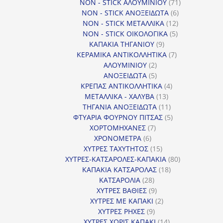
προϊόντα
71
NON - STICK ΑΛΟΥΜΙΝΙΟΥ
71
6
προϊόντα
NON - STICK ΑΝΟΞΕΙΔΩΤΑ
6
12
προϊόντα
NON - STICK ΜΕΤΑΛΛΙΚΑ
12
5
προϊόντα
NON - STICK ΟΙΚΟΛΟΓΙΚΑ
5
9
προϊόντα
ΚΑΠΑΚΙΑ ΤΗΓΑΝΙΟΥ
9
προϊόντα
7
ΚΕΡΑΜΙΚΑ ΑΝΤΙΚΟΛΛΗΤΙΚΑ
7
2
προϊόντα
ΑΛΟΥΜΙΝΙΟΥ
2
προϊόντα
5
ΑΝΟΞΕΙΔΩΤΑ
5
προϊόντα
4
ΚΡΕΠΑΣ ΑΝΤΙΚΟΛΛΗΤΙΚΑ
4
13
προϊόντα
ΜΕΤΑΛΛΙΚΑ - ΧΑΛΥΒΑ
13
προϊόντα
11
ΤΗΓΑΝΙΑ ΑΝΟΞΕΙΔΩΤΑ
11
προϊόντα
5
ΦΤΥΑΡΙΑ ΦΟΥΡΝΟΥ ΠΙΤΣΑΣ
5
7
προϊόντα
ΧΟΡΤΟΜΗΧΑΝΕΣ
7
6
προϊόντα
ΧΡΟΝΟΜΕΤΡΑ
6
προϊόντα
15
ΧΥΤΡΕΣ ΤΑΧΥΤΗΤΟΣ
15
προϊόντα
80
ΧΥΤΡΕΣ-ΚΑΤΣΑΡΟΛΕΣ-ΚΑΠΑΚΙΑ
80
18
προϊόντα
ΚΑΠΑΚΙΑ ΚΑΤΣΑΡΟΛΑΣ
18
28
προϊόντα
ΚΑΤΣΑΡΟΛΙΑ
28
προϊόντα
9
ΧΥΤΡΕΣ ΒΑΘΙΕΣ
9
προϊόντα
2
ΧΥΤΡΕΣ ΜΕ ΚΑΠΑΚΙ
2
9
προϊόντα
ΧΥΤΡΕΣ ΡΗΧΕΣ
9
προϊόντα
14
ΧΥΤΡΕΣ ΧΩΡΙΣ ΚΑΠΑΚΙ
14