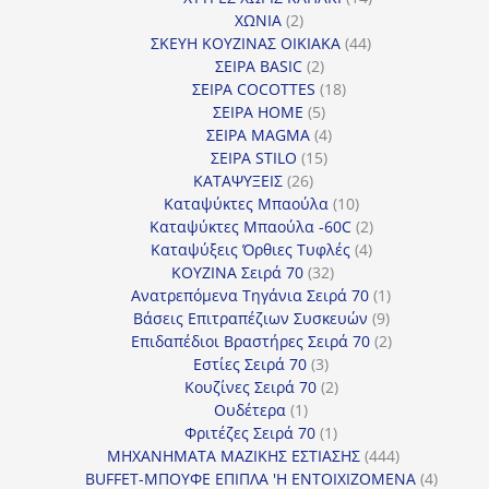
2
προϊόντα
ΧΩΝΙΑ
2
προϊόντα
44
ΣΚΕΥΗ ΚΟΥΖΙΝΑΣ ΟΙΚΙΑΚΑ
44
2
προϊόντα
ΣΕΙΡΑ BASIC
2
προϊόντα
18
ΣΕΙΡΑ COCOTTES
18
5
προϊόντα
ΣΕΙΡΑ HOME
5
προϊόντα
4
ΣΕΙΡΑ MAGMA
4
15
προϊόντα
ΣΕΙΡΑ STILO
15
26
προϊόντα
ΚΑΤΑΨΥΞΕΙΣ
26
προϊόντα
10
Καταψύκτες Μπαούλα
10
προϊόντα
2
Καταψύκτες Μπαούλα -60C
2
4
προϊόντα
Καταψύξεις Όρθιες Τυφλές
4
32
προϊόντα
ΚΟΥΖΙΝΑ Σειρά 70
32
προϊόντα
1
Ανατρεπόμενα Τηγάνια Σειρά 70
1
9
προϊόν
Βάσεις Επιτραπέζιων Συσκευών
9
προϊόντα
2
Επιδαπέδιοι Βραστήρες Σειρά 70
2
3
προϊόντα
Εστίες Σειρά 70
3
προϊόντα
2
Κουζίνες Σειρά 70
2
1
προϊόντα
Ουδέτερα
1
προϊόν
1
Φριτέζες Σειρά 70
1
προϊόν
444
ΜΗΧΑΝΗΜΑΤΑ ΜΑΖΙΚΗΣ ΕΣΤΙΑΣΗΣ
444
προϊόντα
4
BUFFET-ΜΠΟΥΦΕ ΕΠΙΠΛΑ 'Η ΕΝΤΟΙΧΙΖΟΜΕΝΑ
4