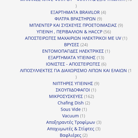
16
προϊόντα
4
ΕΞΑΡΤΗΜΑΤΑ BRAVILOR
4
9
προϊόντα
ΦΙΛΤΡΑ ΒΡΑΣΤΗΡΩΝ
9
προϊόντα
9
ΜΠΛΕΝΤΕΡ ΚΑΙ ΣΥΣΚΕΥΕΣ ΠΡΟΕΤΟΙΜΑΣΙΑΣ
9
56
προϊόντ
ΥΓΙΕΙΝΗ , ΠΕΡΙΒΑΛΛΟΝ & HACCP
56
προϊόντα
1
ΑΠΟΣΤΕΙΡΩΤΕΣ ΜΑΧΑΙΡΙΩΝ ΗΛΕΚΤΡΙΚΟΙ ΜΕ UV
1
24
προϊό
ΒΡΥΣΕΣ
24
προϊόντα
1
ΕΝΤΟΜΟΠΑΓΙΔΕΣ ΗΛΕΚΤΡΙΚΕΣ
1
13
προϊόν
ΕΞΑΡΤΗΜΑΤΑ ΥΓΙΕΙΝΗΣ
13
προϊόντα
6
ΙΟΝΙΣΤΕΣ - ΑΠΟΣΤΕΙΡΩΤΕΣ
6
προϊόντα
ΛΙΠΟΣΥΛΛΕΚΤΕΣ ΓΙΑ ΔΙΑΧΩΡΙΣΜΟ ΛΙΠΩΝ ΚΑΙ ΕΛΑΙΩΝ
1
1
προϊόν
9
ΝΙΠΤΗΡΕΣ ΥΓΙΕΙΝΗΣ
9
1
προϊόντα
ΣΚΟΥΠΙΔΟΦΑΓΟΙ
1
162
προϊόν
ΜΙΚΡΟΣΥΣΚΕΥΕΣ
162
2
προϊόντα
Chafing Dish
2
1
προϊόντα
Sous Vide
1
1
προϊόν
Vacuum
1
προϊόν
3
Αποξηραντές Τροφίμων
3
3
προϊόντα
Αποχυμωτές & Στίφτες
3
2
προϊόντα
Βαφλιέρες
2