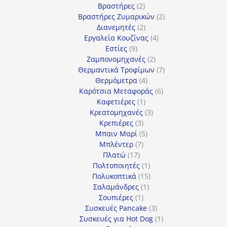
προϊόντα
2
Βραστήρες
2
προϊόντα
2
Βραστήρες Ζυμαρικών
2
2
προϊόντα
Διανεμητές
2
προϊόντα
4
Εργαλεία Κουζίνας
4
9
προϊόντα
Εστίες
9
προϊόντα
2
Ζαμπονομηχανές
2
προϊόντα
7
Θερμαντικά Τροφίμων
7
4
προϊόντα
Θερμόμετρα
4
προϊόντα
6
Καρότσια Μεταφοράς
6
1
προϊόντα
Καφετιέρες
1
προϊόν
3
Κρεατομηχανές
3
3
προϊόντα
Κρεπιέρες
3
προϊόντα
5
Μπαιν Μαρί
5
7
προϊόντα
Μπλέντερ
7
17
προϊόντα
Πλατώ
17
προϊόντα
1
Πολτοποιητές
1
προϊόν
15
Πολυκοπτικά
15
1
προϊόντα
Σαλαμάνδρες
1
1
προϊόν
Σουπιέρες
1
προϊόν
3
Συσκευές Pancake
3
προϊόντα
1
Συσκευές για Hot Dog
1