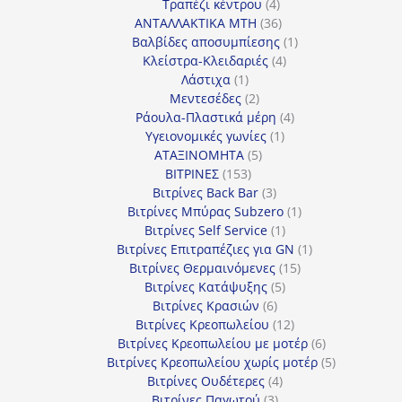
4
προϊόντα
Τραπέζι κέντρου
4
προϊόντα
36
ΑΝΤΑΛΛΑΚΤΙΚΑ MTH
36
προϊόντα
1
Βαλβίδες αποσυμπίεσης
1
4
προϊόν
Κλείστρα-Κλειδαριές
4
1
προϊόντα
Λάστιχα
1
προϊόν
2
Μεντεσέδες
2
προϊόντα
4
Ράουλα-Πλαστικά μέρη
4
1
προϊόντα
Υγειονομικές γωνίες
1
5
προϊόν
ΑΤΑΞΙΝΟΜΗΤΑ
5
153
προϊόντα
ΒΙΤΡΙΝΕΣ
153
προϊόντα
3
Βιτρίνες Back Bar
3
προϊόντα
1
Βιτρίνες Mπύρας Subzero
1
1
προϊόν
Βιτρίνες Self Service
1
προϊόν
1
Βιτρίνες Επιτραπέζιες για GN
1
15
προϊόν
Βιτρίνες Θερμαινόμενες
15
5
προϊόντα
Βιτρίνες Κατάψυξης
5
6
προϊόντα
Βιτρίνες Κρασιών
6
προϊόντα
12
Βιτρίνες Κρεοπωλείου
12
προϊόντα
6
Βιτρίνες Κρεοπωλείου με μοτέρ
6
προϊόντα
5
Βιτρίνες Κρεοπωλείου χωρίς μοτέρ
5
4
προϊόντα
Βιτρίνες Ουδέτερες
4
3
προϊόντα
Βιτρίνες Παγωτού
3