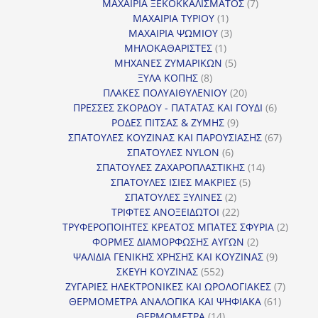
προϊόντα
7
ΜΑΧΑΙΡΙΑ ΞΕΚΟΚΚΑΛΙΣΜΑΤΟΣ
7
1
προϊόντα
ΜΑΧΑΙΡΙΑ ΤΥΡΙΟΥ
1
προϊόν
3
ΜΑΧΑΙΡΙΑ ΨΩΜΙΟΥ
3
1
προϊόντα
ΜΗΛΟΚΑΘΑΡΙΣΤΕΣ
1
προϊόν
5
ΜΗΧΑΝΕΣ ΖΥΜΑΡΙΚΩΝ
5
8
προϊόντα
ΞΥΛΑ ΚΟΠΗΣ
8
προϊόντα
20
ΠΛΑΚΕΣ ΠΟΛΥΑΙΘΥΛΕΝΙΟΥ
20
προϊόντα
6
ΠΡΕΣΣΕΣ ΣΚΟΡΔΟΥ - ΠΑΤΑΤΑΣ ΚΑΙ ΓΟΥΔΙ
6
9
προϊόντα
ΡΟΔΕΣ ΠΙΤΣΑΣ & ΖΥΜΗΣ
9
προϊόντα
67
ΣΠΑΤΟΥΛΕΣ ΚΟΥΖΙΝΑΣ ΚΑΙ ΠΑΡΟΥΣΙΑΣΗΣ
67
6
προϊόντ
ΣΠΑΤΟΥΛΕΣ NYLON
6
προϊόντα
14
ΣΠΑΤΟΥΛΕΣ ΖΑΧΑΡΟΠΛΑΣΤΙΚΗΣ
14
5
προϊόντα
ΣΠΑΤΟΥΛΕΣ ΙΣΙΕΣ ΜΑΚΡΙΕΣ
5
2
προϊόντα
ΣΠΑΤΟΥΛΕΣ ΞΥΛΙΝΕΣ
2
προϊόντα
22
ΤΡΙΦΤΕΣ ΑΝΟΞΕΙΔΩΤΟΙ
22
προϊόντα
2
ΤΡΥΦΕΡΟΠΟΙΗΤΕΣ ΚΡΕΑΤΟΣ ΜΠΑΤΕΣ ΣΦΥΡΙΑ
2
2
προϊόν
ΦΟΡΜΕΣ ΔΙΑΜΟΡΦΩΣΗΣ ΑΥΓΩΝ
2
προϊόντα
9
ΨΑΛΙΔΙΑ ΓΕΝΙΚΗΣ ΧΡΗΣΗΣ ΚΑΙ ΚΟΥΖΙΝΑΣ
9
552
προϊόντα
ΣΚΕΥΗ ΚΟΥΖΙΝΑΣ
552
προϊόντα
7
ΖΥΓΑΡΙΕΣ ΗΛΕΚΤΡΟΝΙΚΕΣ ΚΑΙ ΩΡΟΛΟΓΙΑΚΕΣ
7
61
προϊόν
ΘΕΡΜΟΜΕΤΡΑ ΑΝΑΛΟΓΙΚΑ ΚΑΙ ΨΗΦΙΑΚΑ
61
14
προϊόντ
ΘΕΡΜΟΜΕΤΡΑ
14