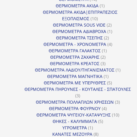
προϊόντα
1
ΘΕΡΜΟΜΕΤΡΑ ΑΚΙΔΑ
1
προϊόν
ΘΕΡΜΟΜΕΤΡΑ ΑΚΙΔΑ|ΕΠΙΤΡΑΠΕΖΙΟΣ
10
ΕΞΟΠΛΙΣΜΟΣ
10
προϊόντα
2
ΘΕΡΜΟΜΕΤΡΑ SOUS VIDE
2
προϊόντα
1
ΘΕΡΜΟΜΕΤΡΑ ΑΔΙΑΒΡΟΧΑ
1
2
προϊόν
ΘΕΡΜΟΜΕΤΡΑ ΤΣΕΠΗΣ
2
προϊόντα
4
ΘΕΡΜΟΜΕΤΡΑ - ΧΡΟΝΟΜΕΤΡΑ
4
1
προϊόντα
ΘΕΡΜΟΜΕΤΡΑ ΓΑΛΑΚΤΟΣ
1
2
προϊόν
ΘΕΡΜΟΜΕΤΡΑ ΖΑΧΑΡΗΣ
2
προϊόντα
3
ΘΕΡΜΟΜΕΤΡΑ ΚΡΕΑΤΟΣ
3
προϊόντα
1
ΘΕΡΜΟΜΕΤΡΑ ΛΑΔΙΟΥ/ΤΗΓΑΝΙΣΜΑΤΟΣ
1
1
προϊόν
ΘΕΡΜΟΜΕΤΡΑ ΜΑΓΝΗΤΙΚΑ
1
προϊόν
5
ΘΕΡΜΟΜΕΤΡΑ ΜΕ ΥΠΕΡΥΘΡΕΣ
5
προϊόντα
ΘΕΡΜΟΜΕΤΡΑ ΠΗΡΟΥΝΕΣ - ΚΟΥΤΑΛΕΣ - ΣΠΑΤΟΥΛΕΣ
3
3
προϊόντα
3
ΘΕΡΜΟΜΕΤΡΑ ΠΟΛΛΑΠΛΩΝ ΧΡΗΣΕΩΝ
3
4
προϊόντ
ΘΕΡΜΟΜΕΤΡΑ ΦΟΥΡΝΟΥ
4
προϊόντα
10
ΘΕΡΜΟΜΕΤΡΑ ΨΥΓΕΙΟΥ-ΚΑΤΑΨΥΞΗΣ
10
5
προϊόντα
ΘΗΚΕΣ - ΚΑΛΥΜΜΑΤΑ
5
1
προϊόντα
ΥΓΡΟΜΕΤΡΑ
1
προϊόν
8
ΚΑΝΑΤΕΣ ΜΕΖΟΥΡΑ
8