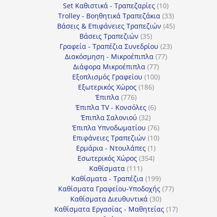
προϊόντα
10
Set Καθιστικά - Τραπεζαρίες
10
προϊόντα
33
Trolley - Βοηθητικά Τραπεζάκια
33
προϊόντα
45
Βάσεις & Επιφάνειες Τραπεζιών
45
35
προϊόντα
Βάσεις Τραπεζιών
35
προϊόντα
23
Γραφεία - Τραπέζια Συνεδρίου
23
77
προϊόντα
Διακόσμηση - Μικροέπιπλα
77
77
προϊόντα
Διάφορα Μικροέπιπλα
77
προϊόντα
100
Εξοπλισμός Γραφείου
100
186
προϊόντα
Εξωτερικός Χώρος
186
776
προϊόντα
Έπιπλα
776
προϊόντα
6
Έπιπλα TV - Κονσόλες
6
32
προϊόντα
Έπιπλα Σαλονιού
32
προϊόντα
76
Έπιπλα Υπνοδωματίου
76
10
προϊόντα
Επιφάνειες Τραπεζιών
10
1
προϊόντα
Ερμάρια - Ντουλάπες
1
354
προϊόν
Εσωτερικός Χώρος
354
111
προϊόντα
Καθίσματα
111
προϊόντα
199
Καθίσματα - Τραπέζια
199
προϊόντα
77
Καθίσματα Γραφείου-Υποδοχής
77
30
προϊόντα
Καθίσματα Διευθυντικά
30
προϊόντα
17
Καθίσματα Εργασίας - Μαθητείας
17