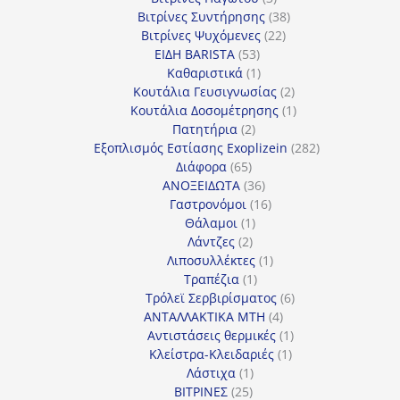
προϊόντα
38
Βιτρίνες Συντήρησης
38
22
προϊόντα
Βιτρίνες Ψυχόμενες
22
53
προϊόντα
ΕΙΔΗ BARISTA
53
προϊόντα
1
Καθαριστικά
1
προϊόν
2
Κουτάλια Γευσιγνωσίας
2
προϊόντα
1
Κουτάλια Δοσομέτρησης
1
2
προϊόν
Πατητήρια
2
προϊόντα
282
Εξοπλισμός Εστίασης Exoplizein
282
65
προϊόντα
Διάφορα
65
προϊόντα
36
ΑΝΟΞΕΙΔΩΤΑ
36
προϊόντα
16
Γαστρονόμοι
16
1
προϊόντα
Θάλαμοι
1
2
προϊόν
Λάντζες
2
προϊόντα
1
Λιποσυλλέκτες
1
1
προϊόν
Τραπέζια
1
προϊόν
6
Τρόλεϊ Σερβιρίσματος
6
4
προϊόντα
ΑΝΤΑΛΛΑΚΤΙΚΑ MTH
4
προϊόντα
1
Αντιστάσεις θερμικές
1
1
προϊόν
Κλείστρα-Κλειδαριές
1
1
προϊόν
Λάστιχα
1
25
προϊόν
ΒΙΤΡΙΝΕΣ
25