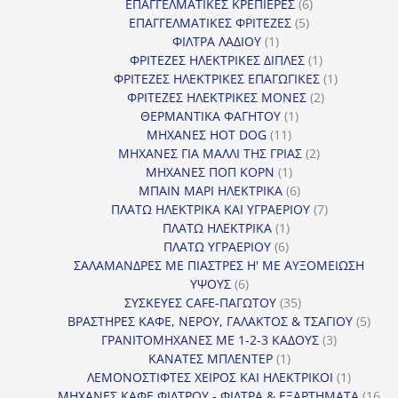
προϊόντα
6
ΕΠΑΓΓΕΛΜΑΤΙΚΕΣ ΚΡΕΠΙΕΡΕΣ
6
5
προϊόντα
ΕΠΑΓΓΕΛΜΑΤΙΚΕΣ ΦΡΙΤΕΖΕΣ
5
1
προϊόντα
ΦΙΛΤΡΑ ΛΑΔΙΟΥ
1
προϊόν
1
ΦΡΙΤΕΖΕΣ ΗΛΕΚΤΡΙΚΕΣ ΔΙΠΛΕΣ
1
προϊόν
1
ΦΡΙΤΕΖΕΣ ΗΛΕΚΤΡΙΚΕΣ ΕΠΑΓΩΓΙΚΕΣ
1
2
προϊόν
ΦΡΙΤΕΖΕΣ ΗΛΕΚΤΡΙΚΕΣ ΜΟΝΕΣ
2
1
προϊόντα
ΘΕΡΜΑΝΤΙΚΑ ΦΑΓΗΤΟΥ
1
11
προϊόν
ΜΗΧΑΝΕΣ HOT DOG
11
προϊόντα
2
ΜΗΧΑΝΕΣ ΓΙΑ ΜΑΛΛΙ ΤΗΣ ΓΡΙΑΣ
2
1
προϊόντα
ΜΗΧΑΝΕΣ ΠΟΠ ΚΟΡΝ
1
προϊόν
6
ΜΠΑΙΝ ΜΑΡΙ ΗΛΕΚΤΡΙΚΑ
6
προϊόντα
7
ΠΛΑΤΩ ΗΛΕΚΤΡΙΚΑ ΚΑΙ ΥΓΡΑΕΡΙΟΥ
7
1
προϊόντα
ΠΛΑΤΩ ΗΛΕΚΤΡΙΚΑ
1
6
προϊόν
ΠΛΑΤΩ ΥΓΡΑΕΡΙΟΥ
6
προϊόντα
ΣΑΛΑΜΑΝΔΡΕΣ ΜΕ ΠΙΑΣΤΡΕΣ Η' ΜΕ ΑΥΞΟΜΕΙΩΣΗ
6
ΥΨΟΥΣ
6
προϊόντα
35
ΣΥΣΚΕΥΕΣ CAFE-ΠΑΓΩΤΟΥ
35
προϊόντα
5
ΒΡΑΣΤΗΡΕΣ ΚΑΦΕ, ΝΕΡΟΥ, ΓΑΛΑΚΤΟΣ & ΤΣΑΓΙΟΥ
5
3
προϊ
ΓΡΑΝΙΤΟΜΗΧΑΝΕΣ ΜΕ 1-2-3 ΚΑΔΟΥΣ
3
1
προϊόντα
ΚΑΝΑΤΕΣ ΜΠΛΕΝΤΕΡ
1
προϊόν
1
ΛΕΜΟΝΟΣΤΙΦΤΕΣ ΧΕΙΡΟΣ ΚΑΙ ΗΛΕΚΤΡΙΚΟΙ
1
προϊόν
ΜΗΧΑΝΕΣ ΚΑΦΕ ΦΙΛΤΡΟΥ - ΦΙΛΤΡΑ & ΕΞΑΡΤΗΜΑΤΑ
16