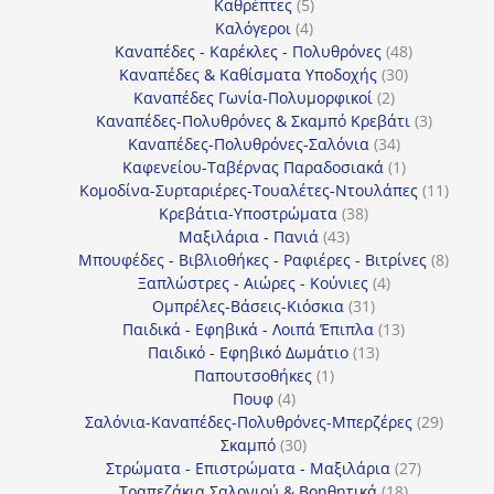
5
προϊόντα
Καθρέπτες
5
4
προϊόντα
Καλόγεροι
4
προϊόντα
48
Καναπέδες - Καρέκλες - Πολυθρόνες
48
30
προϊόντα
Καναπέδες & Καθίσματα Υποδοχής
30
2
προϊόντα
Καναπέδες Γωνία-Πολυμορφικοί
2
προϊόντα
3
Καναπέδες-Πολυθρόνες & Σκαμπό Κρεβάτι
3
34
προϊόντ
Καναπέδες-Πολυθρόνες-Σαλόνια
34
προϊόντα
1
Καφενείου-Ταβέρνας Παραδοσιακά
1
προϊόν
11
Κομοδίνα-Συρταριέρες-Τουαλέτες-Ντουλάπες
11
38
προϊόν
Κρεβάτια-Υποστρώματα
38
43
προϊόντα
Μαξιλάρια - Πανιά
43
προϊόντα
8
Μπουφέδες - Βιβλιοθήκες - Ραφιέρες - Βιτρίνες
8
4
προϊό
Ξαπλώστρες - Αιώρες - Κούνιες
4
31
προϊόντα
Ομπρέλες-Βάσεις-Κιόσκια
31
προϊόντα
13
Παιδικά - Εφηβικά - Λοιπά Έπιπλα
13
13
προϊόντα
Παιδικό - Εφηβικό Δωμάτιο
13
1
προϊόντα
Παπουτσοθήκες
1
4
προϊόν
Πουφ
4
προϊόντα
29
Σαλόνια-Καναπέδες-Πολυθρόνες-Μπερζέρες
29
30
προϊόν
Σκαμπό
30
προϊόντα
27
Στρώματα - Επιστρώματα - Μαξιλάρια
27
18
προϊόντα
Τραπεζάκια Σαλονιού & Βοηθητικά
18