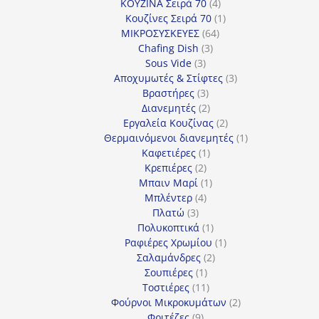
4
προϊόν
ΚΟΥΖΙΝΑ Σειρά 70
4
προϊόντα
1
Κουζίνες Σειρά 70
1
64
προϊόν
ΜΙΚΡΟΣΥΣΚΕΥΕΣ
64
3
προϊόντα
Chafing Dish
3
3
προϊόντα
Sous Vide
3
προϊόντα
3
Αποχυμωτές & Στίφτες
3
3
προϊόντα
Βραστήρες
3
προϊόντα
2
Διανεμητές
2
προϊόντα
2
Εργαλεία Κουζίνας
2
προϊόντα
1
Θερμαινόμενοι διανεμητές
1
1
προϊόν
Καφετιέρες
1
2
προϊόν
Κρεπιέρες
2
προϊόντα
1
Μπαιν Μαρί
1
4
προϊόν
Μπλέντερ
4
3
προϊόντα
Πλατώ
3
προϊόντα
1
Πολυκοπτικά
1
προϊόν
1
Ραφιέρες Χρωμίου
1
2
προϊόν
Σαλαμάνδρες
2
1
προϊόντα
Σουπιέρες
1
προϊόν
11
Τοστιέρες
11
προϊόντα
2
Φούρνοι Μικροκυμάτων
2
9
προϊόντα
Φριτέζες
9