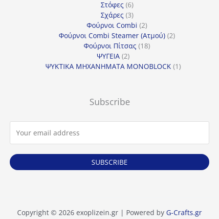
6
προϊόντα
Στόφες
6
προϊόντα
3
Σχάρες
3
προϊόντα
2
Φούρνοι Combi
2
προϊόντα
2
Φούρνοι Combi Steamer (Ατμού)
2
18
προϊόντα
Φούρνοι Πίτσας
18
2
προϊόντα
ΨΥΓΕΙΑ
2
προϊόντα
1
ΨΥΚΤΙΚΑ ΜΗΧΑΝΗΜΑΤΑ MONOBLOCK
1
προϊόν
Subscribe
SUBSCRIBE
Copyright © 2026 exoplizein.gr | Powered by
G-Crafts.gr