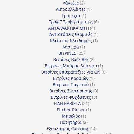
2
προϊόν
Λάντζες
2
προϊόντα
1
Λιποσυλλέκτες
1
1
προϊόν
Τραπέζια
1
προϊόν
6
Τρόλεϊ Σερβιρίσματος
6
4
προϊόντα
ΑΝΤΑΛΛΑΚΤΙΚΑ MTH
4
προϊόντα
1
Αντιστάσεις θερμικές
1
1
προϊόν
Κλείστρα-Κλειδαριές
1
1
προϊόν
Λάστιχα
1
25
προϊόν
ΒΙΤΡΙΝΕΣ
25
προϊόντα
2
Βιτρίνες Back Bar
2
προϊόντα
1
Βιτρίνες Mπύρας Subzero
1
προϊόν
6
Βιτρίνες Επιτραπέζιες για GN
6
1
προϊόντα
Βιτρίνες Κρασιών
1
προϊόν
1
Βιτρίνες Παγωτού
1
προϊόν
3
Βιτρίνες Συντήρησης
3
3
προϊόντα
Βιτρίνες Ψυχόμενες
3
21
προϊόντα
ΕΙΔΗ BARISTA
21
προϊόντα
1
Pitcher Rinser
1
1
προϊόν
Μπρελόκ
1
προϊόν
2
Πατητήρια
2
προϊόντα
14
Εξοπλισμός Catering
14