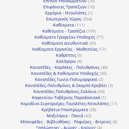
προϊόντα
76
Έπιπλα Υπνοδωματίου
76
10
προϊόντα
Επιφάνειες Τραπεζιών
10
1
προϊόντα
Ερμάρια - Ντουλάπες
1
354
προϊόν
Εσωτερικός Χώρος
354
111
προϊόντα
Καθίσματα
111
προϊόντα
199
Καθίσματα - Τραπέζια
199
προϊόντα
77
Καθίσματα Γραφείου-Υποδοχής
77
30
προϊόντα
Καθίσματα Διευθυντικά
30
προϊόντα
17
Καθίσματα Εργασίας - Μαθητείας
17
5
προϊόντα
Καθρέπτες
5
4
προϊόντα
Καλόγεροι
4
προϊόντα
48
Καναπέδες - Καρέκλες - Πολυθρόνες
48
30
προϊόντα
Καναπέδες & Καθίσματα Υποδοχής
30
2
προϊόντα
Καναπέδες Γωνία-Πολυμορφικοί
2
προϊόντα
3
Καναπέδες-Πολυθρόνες & Σκαμπό Κρεβάτι
3
34
προϊόντ
Καναπέδες-Πολυθρόνες-Σαλόνια
34
προϊόντα
1
Καφενείου-Ταβέρνας Παραδοσιακά
1
προϊόν
11
Κομοδίνα-Συρταριέρες-Τουαλέτες-Ντουλάπες
11
38
προϊόν
Κρεβάτια-Υποστρώματα
38
43
προϊόντα
Μαξιλάρια - Πανιά
43
προϊόντα
8
Μπουφέδες - Βιβλιοθήκες - Ραφιέρες - Βιτρίνες
8
4
προϊό
Ξαπλώστρες - Αιώρες - Κούνιες
4