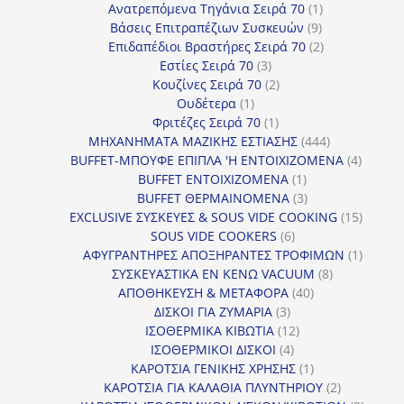
προϊόντα
1
Ανατρεπόμενα Τηγάνια Σειρά 70
1
9
προϊόν
Βάσεις Επιτραπέζιων Συσκευών
9
προϊόντα
2
Επιδαπέδιοι Βραστήρες Σειρά 70
2
3
προϊόντα
Εστίες Σειρά 70
3
προϊόντα
2
Κουζίνες Σειρά 70
2
1
προϊόντα
Ουδέτερα
1
προϊόν
1
Φριτέζες Σειρά 70
1
προϊόν
444
ΜΗΧΑΝΗΜΑΤΑ ΜΑΖΙΚΗΣ ΕΣΤΙΑΣΗΣ
444
προϊόντα
4
BUFFET-ΜΠΟΥΦΕ ΕΠΙΠΛΑ 'Η ΕΝΤΟΙΧΙΖΟΜΕΝΑ
4
1
προϊόν
BUFFET ΕΝΤΟΙΧΙΖΟΜΕΝΑ
1
προϊόν
3
BUFFET ΘΕΡΜΑΙΝΟΜΕΝΑ
3
προϊόντα
15
EXCLUSIVE ΣΥΣΚΕΥΕΣ & SOUS VIDE COOKING
15
6
προϊόν
SOUS VIDE COOKERS
6
προϊόντα
1
ΑΦΥΓΡΑΝΤΗΡΕΣ ΑΠΟΞΗΡΑΝΤΕΣ ΤΡΟΦΙΜΩΝ
1
8
προϊόν
ΣΥΣΚΕΥΑΣΤΙΚΑ ΕΝ ΚΕΝΩ VACUUM
8
40
προϊόντα
ΑΠΟΘΗΚΕΥΣΗ & ΜΕΤΑΦΟΡΑ
40
3
προϊόντα
ΔΙΣΚΟΙ ΓΙΑ ΖΥΜΑΡΙΑ
3
προϊόντα
12
ΙΣΟΘΕΡΜΙΚΑ ΚΙΒΩΤΙΑ
12
4
προϊόντα
ΙΣΟΘΕΡΜΙΚΟΙ ΔΙΣΚΟΙ
4
προϊόντα
1
ΚΑΡΟΤΣΙΑ ΓΕΝΙΚΗΣ ΧΡΗΣΗΣ
1
προϊόν
2
ΚΑΡΟΤΣΙΑ ΓΙΑ ΚΑΛΑΘΙΑ ΠΛΥΝΤΗΡΙΟΥ
2