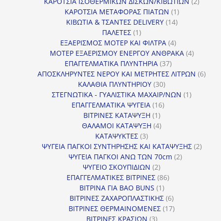
προϊόντα
2
ΚΑΡΟΤΣΙΑ ΙΣΟΘΕΡΜΙΚΩΝ ΔΙΣΚΩΝ/ΚΙΒΩΤΙΩΝ
2
1
προϊόν
ΚΑΡΟΤΣΙΑ ΜΕΤΑΦΟΡΑΣ ΠΙΑΤΩΝ
1
14
προϊόν
ΚΙΒΩΤΙΑ & ΤΣΑΝΤΕΣ DELIVERY
14
1
προϊόντα
ΠΑΛΕΤΕΣ
1
προϊόν
4
ΕΞΑΕΡΙΣΜΟΣ ΜΟΤΕΡ ΚΑΙ ΦΙΛΤΡΑ
4
προϊόντα
4
ΜΟΤΕΡ ΕΞΑΕΡΙΣΜΟΥ ΕΝΕΡΓΟΥ ΑΝΘΡΑΚΑ
4
37
προϊόντ
ΕΠΑΓΓΕΛΜΑΤΙΚΑ ΠΛΥΝΤΗΡΙΑ
37
προϊόντα
6
ΑΠΟΣΚΛΗΡΥΝΤΕΣ ΝΕΡΟΥ ΚΑΙ ΜΕΤΡΗΤΕΣ ΛΙΤΡΩΝ
6
30
προϊ
ΚΑΛΑΘΙΑ ΠΛΥΝΤΗΡΙΟΥ
30
προϊόντα
1
ΣΤΕΓΝΩΤΙΚΑ - ΓΥΑΛΙΣΤΙΚΑ ΜΑΧΑΙΡ/ΝΩΝ
1
16
προϊόν
ΕΠΑΓΓΕΛΜΑΤΙΚΑ ΨΥΓΕΙΑ
16
1
προϊόντα
ΒΙΤΡΙΝΕΣ ΚΑΤΑΨΥΞΗ
1
προϊόν
4
ΘΑΛΑΜΟΙ ΚΑΤΑΨΥΞΗ
4
3
προϊόντα
ΚΑΤΑΨΥΚΤΕΣ
3
προϊόντα
2
ΨΥΓΕΙΑ ΠΑΓΚΟΙ ΣΥΝΤΗΡΗΣΗΣ ΚΑΙ ΚΑΤΑΨΥΞΗΣ
2
2
προϊό
ΨΥΓΕΙΑ ΠΑΓΚΟΙ ΑΝΩ ΤΩΝ 70cm
2
2
προϊόντα
ΨΥΓΕΙΟ ΣΚΟΥΠΙΔΙΩΝ
2
προϊόντα
86
ΕΠΑΓΓΕΛΜΑΤΙΚΕΣ ΒΙΤΡΙΝΕΣ
86
1
προϊόντα
ΒΙΤΡΙΝΑ ΓΙΑ BAO BUNS
1
προϊόν
6
ΒΙΤΡΙΝΕΣ ΖΑΧΑΡΟΠΛΑΣΤΙΚΗΣ
6
προϊόντα
17
ΒΙΤΡΙΝΕΣ ΘΕΡΜΑΙΝΟΜΕΝΕΣ
17
3
προϊόντα
ΒΙΤΡΙΝΕΣ ΚΡΑΣΙΩΝ
3