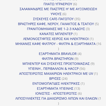
6
προϊόν
ΠΛΑΤΩ ΥΓΡΑΕΡΙΟΥ
6
προϊόντα
ΣΑΛΑΜΑΝΔΡΕΣ ΜΕ ΠΙΑΣΤΡΕΣ Η' ΜΕ ΑΥΞΟΜΕΙΩΣΗ
6
ΥΨΟΥΣ
6
προϊόντα
35
ΣΥΣΚΕΥΕΣ CAFE-ΠΑΓΩΤΟΥ
35
προϊόντα
5
ΒΡΑΣΤΗΡΕΣ ΚΑΦΕ, ΝΕΡΟΥ, ΓΑΛΑΚΤΟΣ & ΤΣΑΓΙΟΥ
5
3
προϊ
ΓΡΑΝΙΤΟΜΗΧΑΝΕΣ ΜΕ 1-2-3 ΚΑΔΟΥΣ
3
1
προϊόντα
ΚΑΝΑΤΕΣ ΜΠΛΕΝΤΕΡ
1
προϊόν
1
ΛΕΜΟΝΟΣΤΙΦΤΕΣ ΧΕΙΡΟΣ ΚΑΙ ΗΛΕΚΤΡΙΚΟΙ
1
προϊόν
ΜΗΧΑΝΕΣ ΚΑΦΕ ΦΙΛΤΡΟΥ - ΦΙΛΤΡΑ & ΕΞΑΡΤΗΜΑΤΑ
16
16
προϊόντα
4
ΕΞΑΡΤΗΜΑΤΑ BRAVILOR
4
9
προϊόντα
ΦΙΛΤΡΑ ΒΡΑΣΤΗΡΩΝ
9
προϊόντα
9
ΜΠΛΕΝΤΕΡ ΚΑΙ ΣΥΣΚΕΥΕΣ ΠΡΟΕΤΟΙΜΑΣΙΑΣ
9
56
προϊόντ
ΥΓΙΕΙΝΗ , ΠΕΡΙΒΑΛΛΟΝ & HACCP
56
προϊόντα
1
ΑΠΟΣΤΕΙΡΩΤΕΣ ΜΑΧΑΙΡΙΩΝ ΗΛΕΚΤΡΙΚΟΙ ΜΕ UV
1
24
προϊό
ΒΡΥΣΕΣ
24
προϊόντα
1
ΕΝΤΟΜΟΠΑΓΙΔΕΣ ΗΛΕΚΤΡΙΚΕΣ
1
13
προϊόν
ΕΞΑΡΤΗΜΑΤΑ ΥΓΙΕΙΝΗΣ
13
προϊόντα
6
ΙΟΝΙΣΤΕΣ - ΑΠΟΣΤΕΙΡΩΤΕΣ
6
προϊόντα
ΛΙΠΟΣΥΛΛΕΚΤΕΣ ΓΙΑ ΔΙΑΧΩΡΙΣΜΟ ΛΙΠΩΝ ΚΑΙ ΕΛΑΙΩΝ
1
1