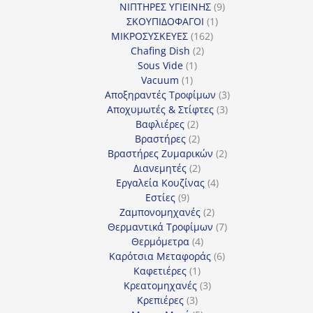
προϊόν
9
ΝΙΠΤΗΡΕΣ ΥΓΙΕΙΝΗΣ
9
1
προϊόντα
ΣΚΟΥΠΙΔΟΦΑΓΟΙ
1
162
προϊόν
ΜΙΚΡΟΣΥΣΚΕΥΕΣ
162
2
προϊόντα
Chafing Dish
2
1
προϊόντα
Sous Vide
1
1
προϊόν
Vacuum
1
προϊόν
3
Αποξηραντές Τροφίμων
3
3
προϊόντα
Αποχυμωτές & Στίφτες
3
2
προϊόντα
Βαφλιέρες
2
προϊόντα
2
Βραστήρες
2
προϊόντα
2
Βραστήρες Ζυμαρικών
2
2
προϊόντα
Διανεμητές
2
προϊόντα
4
Εργαλεία Κουζίνας
4
9
προϊόντα
Εστίες
9
προϊόντα
2
Ζαμπονομηχανές
2
προϊόντα
7
Θερμαντικά Τροφίμων
7
4
προϊόντα
Θερμόμετρα
4
προϊόντα
6
Καρότσια Μεταφοράς
6
1
προϊόντα
Καφετιέρες
1
προϊόν
3
Κρεατομηχανές
3
3
προϊόντα
Κρεπιέρες
3