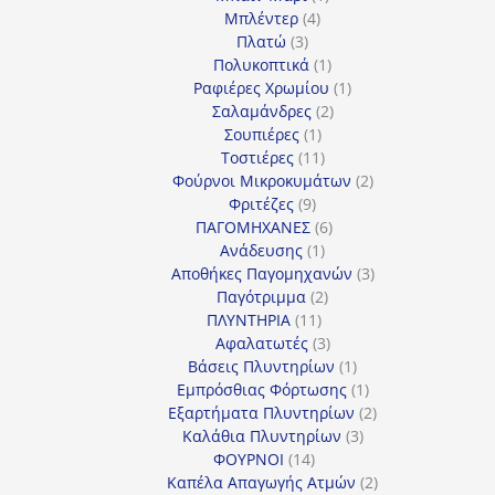
4
προϊόν
Μπλέντερ
4
3
προϊόντα
Πλατώ
3
προϊόντα
1
Πολυκοπτικά
1
προϊόν
1
Ραφιέρες Χρωμίου
1
2
προϊόν
Σαλαμάνδρες
2
1
προϊόντα
Σουπιέρες
1
προϊόν
11
Τοστιέρες
11
προϊόντα
2
Φούρνοι Μικροκυμάτων
2
9
προϊόντα
Φριτέζες
9
προϊόντα
6
ΠΑΓΟΜΗΧΑΝΕΣ
6
1
προϊόντα
Ανάδευσης
1
προϊόν
3
Αποθήκες Παγομηχανών
3
2
προϊόντα
Παγότριμμα
2
11
προϊόντα
ΠΛΥΝΤΗΡΙΑ
11
προϊόντα
3
Αφαλατωτές
3
προϊόντα
1
Βάσεις Πλυντηρίων
1
προϊόν
1
Εμπρόσθιας Φόρτωσης
1
προϊόν
2
Εξαρτήματα Πλυντηρίων
2
3
προϊόντα
Καλάθια Πλυντηρίων
3
14
προϊόντα
ΦΟΥΡΝΟΙ
14
προϊόντα
2
Καπέλα Απαγωγής Ατμών
2