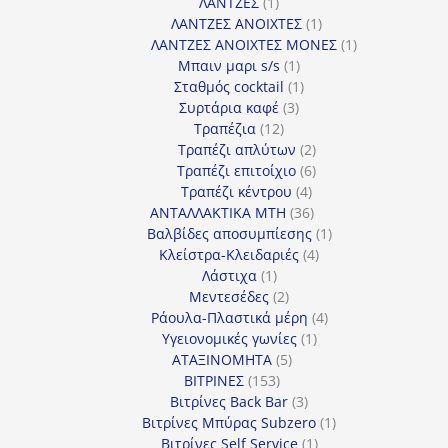
1
προϊόν
ΛΑΝΤΖΕΣ
1
προϊόν
1
ΛΑΝΤΖΕΣ ΑΝΟΙΧΤΕΣ
1
προϊόν
1
ΛΑΝΤΖΕΣ ΑΝΟΙΧΤΕΣ ΜΟΝΕΣ
1
1
προϊόν
Μπαιν μαρι s/s
1
προϊόν
1
Σταθμός cocktail
1
3
προϊόν
Συρτάρια καφέ
3
12
προϊόντα
Τραπέζια
12
προϊόντα
2
Τραπέζι απλύτων
2
προϊόντα
6
Τραπέζι επιτοίχιο
6
4
προϊόντα
Τραπέζι κέντρου
4
προϊόντα
36
ΑΝΤΑΛΛΑΚΤΙΚΑ MTH
36
προϊόντα
1
Βαλβίδες αποσυμπίεσης
1
4
προϊόν
Κλείστρα-Κλειδαριές
4
1
προϊόντα
Λάστιχα
1
προϊόν
2
Μεντεσέδες
2
προϊόντα
4
Ράουλα-Πλαστικά μέρη
4
1
προϊόντα
Υγειονομικές γωνίες
1
5
προϊόν
ΑΤΑΞΙΝΟΜΗΤΑ
5
153
προϊόντα
ΒΙΤΡΙΝΕΣ
153
προϊόντα
3
Βιτρίνες Back Bar
3
προϊόντα
1
Βιτρίνες Mπύρας Subzero
1
1
προϊόν
Βιτρίνες Self Service
1