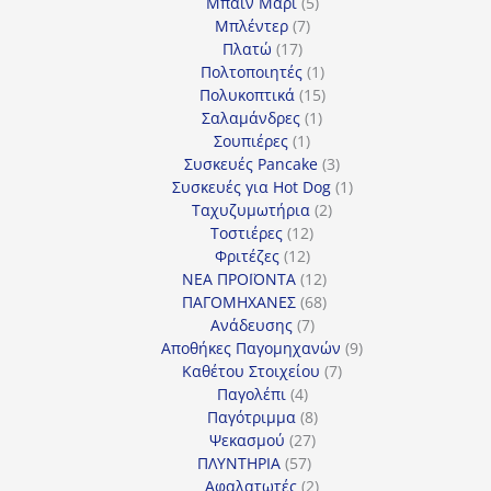
προϊόντα
5
Μπαιν Μαρί
5
7
προϊόντα
Μπλέντερ
7
17
προϊόντα
Πλατώ
17
προϊόντα
1
Πολτοποιητές
1
προϊόν
15
Πολυκοπτικά
15
1
προϊόντα
Σαλαμάνδρες
1
1
προϊόν
Σουπιέρες
1
προϊόν
3
Συσκευές Pancake
3
προϊόντα
1
Συσκευές για Hot Dog
1
2
προϊόν
Ταχυζυμωτήρια
2
12
προϊόντα
Τοστιέρες
12
12
προϊόντα
Φριτέζες
12
προϊόντα
12
ΝΕΑ ΠΡΟΪΟΝΤΑ
12
προϊόντα
68
ΠΑΓΟΜΗΧΑΝΕΣ
68
7
προϊόντα
Ανάδευσης
7
προϊόντα
9
Αποθήκες Παγομηχανών
9
7
προϊόντα
Καθέτου Στοιχείου
7
4
προϊόντα
Παγολέπι
4
προϊόντα
8
Παγότριμμα
8
27
προϊόντα
Ψεκασμού
27
57
προϊόντα
ΠΛΥΝΤΗΡΙΑ
57
προϊόντα
2
Αφαλατωτές
2