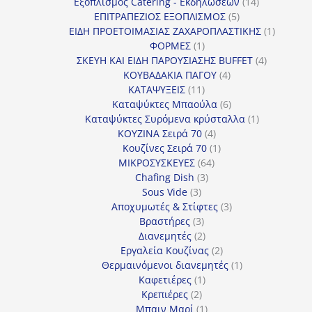
προϊόντα
14
Εξοπλισμός Catering - Εκδηλώσεων
14
5
προϊόντα
ΕΠΙΤΡΑΠΕΖΙΟΣ ΕΞΟΠΛΙΣΜΟΣ
5
προϊόντα
1
ΕΙΔΗ ΠΡΟΕΤΟΙΜΑΣΙΑΣ ΖΑΧΑΡΟΠΛΑΣΤΙΚΗΣ
1
1
προϊόν
ΦΟΡΜΕΣ
1
προϊόν
4
ΣΚΕΥΗ ΚΑΙ ΕΙΔΗ ΠΑΡΟΥΣΙΑΣΗΣ BUFFET
4
4
προϊόντα
ΚΟΥΒΑΔΑΚΙΑ ΠΑΓΟΥ
4
11
προϊόντα
ΚΑΤΑΨΥΞΕΙΣ
11
προϊόντα
6
Καταψύκτες Μπαούλα
6
προϊόντα
1
Καταψύκτες Συρόμενα κρύσταλλα
1
4
προϊόν
ΚΟΥΖΙΝΑ Σειρά 70
4
προϊόντα
1
Κουζίνες Σειρά 70
1
64
προϊόν
ΜΙΚΡΟΣΥΣΚΕΥΕΣ
64
3
προϊόντα
Chafing Dish
3
3
προϊόντα
Sous Vide
3
προϊόντα
3
Αποχυμωτές & Στίφτες
3
3
προϊόντα
Βραστήρες
3
προϊόντα
2
Διανεμητές
2
προϊόντα
2
Εργαλεία Κουζίνας
2
προϊόντα
1
Θερμαινόμενοι διανεμητές
1
1
προϊόν
Καφετιέρες
1
2
προϊόν
Κρεπιέρες
2
προϊόντα
1
Μπαιν Μαρί
1