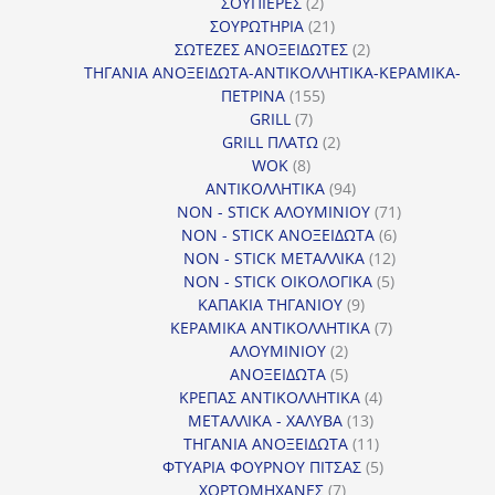
2
προϊόντα
ΣΟΥΠΙΕΡΕΣ
2
προϊόντα
21
ΣΟΥΡΩΤΗΡΙΑ
21
προϊόντα
2
ΣΩΤΕΖΕΣ ΑΝΟΞΕΙΔΩΤΕΣ
2
προϊόντα
ΤΗΓΑΝΙΑ ΑΝΟΞΕΙΔΩΤΑ-ΑΝΤΙΚΟΛΛΗΤΙΚΑ-ΚΕΡΑΜΙΚΑ-
155
ΠΕΤΡΙΝΑ
155
7
προϊόντα
GRILL
7
προϊόντα
2
GRILL ΠΛΑΤΩ
2
8
προϊόντα
WOK
8
προϊόντα
94
ΑΝΤΙΚΟΛΛΗΤΙΚΑ
94
προϊόντα
71
NON - STICK ΑΛΟΥΜΙΝΙΟΥ
71
6
προϊόντα
NON - STICK ΑΝΟΞΕΙΔΩΤΑ
6
12
προϊόντα
NON - STICK ΜΕΤΑΛΛΙΚΑ
12
5
προϊόντα
NON - STICK ΟΙΚΟΛΟΓΙΚΑ
5
9
προϊόντα
ΚΑΠΑΚΙΑ ΤΗΓΑΝΙΟΥ
9
προϊόντα
7
ΚΕΡΑΜΙΚΑ ΑΝΤΙΚΟΛΛΗΤΙΚΑ
7
2
προϊόντα
ΑΛΟΥΜΙΝΙΟΥ
2
προϊόντα
5
ΑΝΟΞΕΙΔΩΤΑ
5
προϊόντα
4
ΚΡΕΠΑΣ ΑΝΤΙΚΟΛΛΗΤΙΚΑ
4
13
προϊόντα
ΜΕΤΑΛΛΙΚΑ - ΧΑΛΥΒΑ
13
προϊόντα
11
ΤΗΓΑΝΙΑ ΑΝΟΞΕΙΔΩΤΑ
11
προϊόντα
5
ΦΤΥΑΡΙΑ ΦΟΥΡΝΟΥ ΠΙΤΣΑΣ
5
7
προϊόντα
ΧΟΡΤΟΜΗΧΑΝΕΣ
7