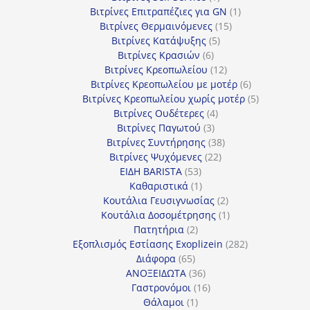
προϊόν
1
Βιτρίνες Επιτραπέζιες για GN
1
15
προϊόν
Βιτρίνες Θερμαινόμενες
15
5
προϊόντα
Βιτρίνες Κατάψυξης
5
6
προϊόντα
Βιτρίνες Κρασιών
6
προϊόντα
12
Βιτρίνες Κρεοπωλείου
12
προϊόντα
6
Βιτρίνες Κρεοπωλείου με μοτέρ
6
προϊόντα
5
Βιτρίνες Κρεοπωλείου χωρίς μοτέρ
5
4
προϊόντα
Βιτρίνες Ουδέτερες
4
3
προϊόντα
Βιτρίνες Παγωτού
3
προϊόντα
38
Βιτρίνες Συντήρησης
38
22
προϊόντα
Βιτρίνες Ψυχόμενες
22
53
προϊόντα
ΕΙΔΗ BARISTA
53
προϊόντα
1
Καθαριστικά
1
προϊόν
2
Κουτάλια Γευσιγνωσίας
2
προϊόντα
1
Κουτάλια Δοσομέτρησης
1
2
προϊόν
Πατητήρια
2
προϊόντα
282
Εξοπλισμός Εστίασης Exoplizein
282
65
προϊόντα
Διάφορα
65
προϊόντα
36
ΑΝΟΞΕΙΔΩΤΑ
36
προϊόντα
16
Γαστρονόμοι
16
1
προϊόντα
Θάλαμοι
1