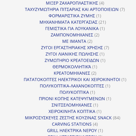
4
προϊ
ΜΙΞΕΡ ΖΑΧΑΡΟΠΛΑΣΤΙΚΗΣ
4
προϊόντα
7
ΤΑΧΥΖΥΜΩΤΗΡΙΑ ΠΙΤΣΑΡΙΑΣ ΚΑΙ ΑΡΤΟΠΟΙΕΙΩΝ
7
1
προϊό
ΦΟΡΜΑΡΙΣΤΙΚΑ ΖΥΜΗΣ
1
προϊόν
21
ΜΗΧΑΝΗΜΑΤΑ ΚΑΤΕΡΓΑΣΙΑΣ
21
1
προϊόντα
ΓΕΜΙΣΤΙΚΑ ΓΙΑ ΛΟΥΚΑΝΙΚΑ
1
2
προϊόν
ΖΑΜΠΟΝΟΜΗΧΑΝΕΣ
2
2
προϊόντα
ΜΕ ΙΜΑΝΤΑ
2
προϊόντα
7
ΖΥΓΟΙ ΕΡΓΑΣΤΗΡΙΑΚΗΣ ΧΡΗΣΗΣ
7
1
προϊόντα
ΖΥΓΟΙ ΛΙΑΝΙΚΗΣ ΠΩΛΗΣΗΣ
1
προϊόν
1
ΖΥΜΩΤΗΡΙΟ ΚΡΕΑΤΟΕΙΔΩΝ
1
1
προϊόν
ΘΕΡΜΟΚΟΛΛΗΤΙΚΆ
1
2
προϊόν
ΚΡΕΑΤΟΜΗΧΑΝΕΣ
2
προϊόντα
1
ΠΑΤΑΤΟΚΟΠΤΕΣ ΗΛΕΚΤΡΙΚΟΙ ΚΑΙ ΧΕΙΡΟΚΙΝΗΤΟΙ
1
1
προϊ
ΠΟΛΥΚΟΠΤΙΚΑ-ΛΑΧΑΝΟΚΟΠΤΕΣ
1
1
προϊόν
ΠΟΛΥΚΟΠΤΙΚΑ
1
προϊόν
1
ΠΡΙΟΝΙ ΚΟΠΗΣ ΚΑΤΕΨΥΓΜΕΝΩΝ
1
1
προϊόν
ΣΝΙΤΣΕΛΟΜΗΧΑΝΕΣ
1
προϊόν
1
ΧΕΙΡΟΚΙΝΗΤΑ ΚΟΠΤΙΚΑ
1
προϊόν
84
ΜΙΚΡΟΣΥΣΚΕΥΕΣ ΖΕΣΤΗΣ ΚΟΥΖΙΝΑΣ SNACK
84
4
προϊόντ
CARVING STATIONS
4
προϊόντα
1
GRILL ΗΛΕΚΤΡΙΚΑ ΝΕΡΟΥ
1