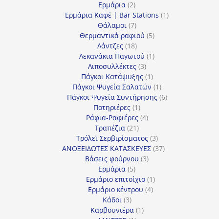
2
προϊόντα
Ερμάρια
2
προϊόντα
1
Ερμάρια Καφέ | Bar Stations
1
7
προϊόν
Θάλαμοι
7
προϊόντα
5
Θερμαντικά ραφιού
5
18
προϊόντα
Λάντζες
18
προϊόντα
1
Λεκανάκια Παγωτού
1
3
προϊόν
Λιποσυλλέκτες
3
προϊόντα
1
Πάγκοι Κατάψυξης
1
προϊόν
1
Πάγκοι Ψυγεία Σαλατών
1
προϊόν
6
Πάγκοι Ψυγεία Συντήρησης
6
1
προϊόντα
Ποτηριέρες
1
προϊόν
4
Ράφια-Ραφιέρες
4
21
προϊόντα
Τραπέζια
21
προϊόντα
3
Τρόλεϊ Σερβιρίσματος
3
προϊόντα
37
ΑΝΟΞΕΙΔΩΤΕΣ ΚΑΤΑΣΚΕΥΕΣ
37
3
προϊόντα
Βάσεις φούρνου
3
5
προϊόντα
Ερμάρια
5
προϊόντα
1
Ερμάριο επιτοίχιο
1
4
προϊόν
Ερμάριο κέντρου
4
3
προϊόντα
Κάδοι
3
προϊόντα
1
Καρβουνιέρα
1