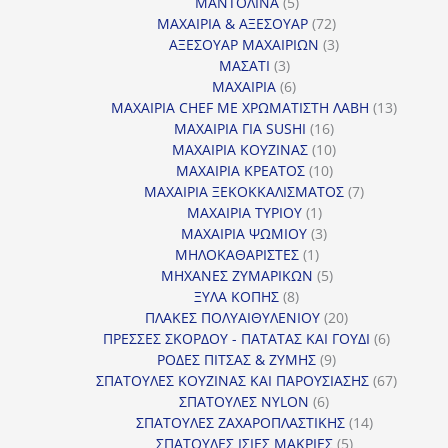
5
προϊόντα
ΜΑΝΤΟΛΙΝΑ
5
προϊόντα
72
ΜΑΧΑΙΡΙΑ & ΑΞΕΣΟΥΑΡ
72
προϊόντα
3
ΑΞΕΣΟΥΑΡ ΜΑΧΑΙΡΙΩΝ
3
3
προϊόντα
ΜΑΣΑΤΙ
3
προϊόντα
6
ΜΑΧΑΙΡΙΑ
6
προϊόντα
13
ΜΑΧΑΙΡΙΑ CHEF ΜΕ ΧΡΩΜΑΤΙΣΤΗ ΛΑΒΗ
13
16
προϊόντ
ΜΑΧΑΙΡΙΑ ΓΙΑ SUSHI
16
προϊόντα
10
ΜΑΧΑΙΡΙΑ ΚΟΥΖΙΝΑΣ
10
10
προϊόντα
ΜΑΧΑΙΡΙΑ ΚΡΕΑΤΟΣ
10
προϊόντα
7
ΜΑΧΑΙΡΙΑ ΞΕΚΟΚΚΑΛΙΣΜΑΤΟΣ
7
1
προϊόντα
ΜΑΧΑΙΡΙΑ ΤΥΡΙΟΥ
1
προϊόν
3
ΜΑΧΑΙΡΙΑ ΨΩΜΙΟΥ
3
1
προϊόντα
ΜΗΛΟΚΑΘΑΡΙΣΤΕΣ
1
προϊόν
5
ΜΗΧΑΝΕΣ ΖΥΜΑΡΙΚΩΝ
5
8
προϊόντα
ΞΥΛΑ ΚΟΠΗΣ
8
προϊόντα
20
ΠΛΑΚΕΣ ΠΟΛΥΑΙΘΥΛΕΝΙΟΥ
20
προϊόντα
6
ΠΡΕΣΣΕΣ ΣΚΟΡΔΟΥ - ΠΑΤΑΤΑΣ ΚΑΙ ΓΟΥΔΙ
6
9
προϊόντα
ΡΟΔΕΣ ΠΙΤΣΑΣ & ΖΥΜΗΣ
9
προϊόντα
67
ΣΠΑΤΟΥΛΕΣ ΚΟΥΖΙΝΑΣ ΚΑΙ ΠΑΡΟΥΣΙΑΣΗΣ
67
6
προϊόντ
ΣΠΑΤΟΥΛΕΣ NYLON
6
προϊόντα
14
ΣΠΑΤΟΥΛΕΣ ΖΑΧΑΡΟΠΛΑΣΤΙΚΗΣ
14
5
προϊόντα
ΣΠΑΤΟΥΛΕΣ ΙΣΙΕΣ ΜΑΚΡΙΕΣ
5