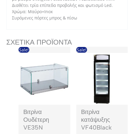
Διαθέτει τρία επίπεδα προβολής και φωτισμό Led.
Χρώμα: Μαύρο+Inox
Συρόμενες πόρτες μπρος & πίσω
ΣΧΕΤΙΚΆ ΠΡΟΪΌΝΤΑ
Sale!
Sale!
Βιτρίνα
Βιτρίνα
Ουδέτερη
κατάψυξης
VE35N
VF40Black