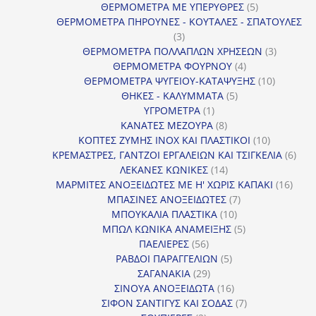
προϊόν
5
ΘΕΡΜΟΜΕΤΡΑ ΜΕ ΥΠΕΡΥΘΡΕΣ
5
προϊόντα
ΘΕΡΜΟΜΕΤΡΑ ΠΗΡΟΥΝΕΣ - ΚΟΥΤΑΛΕΣ - ΣΠΑΤΟΥΛΕΣ
3
3
προϊόντα
3
ΘΕΡΜΟΜΕΤΡΑ ΠΟΛΛΑΠΛΩΝ ΧΡΗΣΕΩΝ
3
4
προϊόντ
ΘΕΡΜΟΜΕΤΡΑ ΦΟΥΡΝΟΥ
4
προϊόντα
10
ΘΕΡΜΟΜΕΤΡΑ ΨΥΓΕΙΟΥ-ΚΑΤΑΨΥΞΗΣ
10
5
προϊόντα
ΘΗΚΕΣ - ΚΑΛΥΜΜΑΤΑ
5
1
προϊόντα
ΥΓΡΟΜΕΤΡΑ
1
προϊόν
8
ΚΑΝΑΤΕΣ ΜΕΖΟΥΡΑ
8
προϊόντα
10
ΚΟΠΤΕΣ ΖΥΜΗΣ INOX ΚΑΙ ΠΛΑΣΤΙΚΟΙ
10
προϊόντα
6
ΚΡΕΜΑΣΤΡΕΣ, ΓΑΝΤΖΟΙ ΕΡΓΑΛΕΙΩΝ ΚΑΙ ΤΣΙΓΚΕΛΙΑ
6
14
προϊ
ΛΕΚΑΝΕΣ ΚΩΝΙΚΕΣ
14
προϊόντα
16
ΜΑΡΜΙΤΕΣ ΑΝΟΞΕΙΔΩΤΕΣ ΜΕ Η' ΧΩΡΙΣ ΚΑΠΑΚΙ
16
7
προϊ
ΜΠΑΣΙΝΕΣ ΑΝΟΞΕΙΔΩΤΕΣ
7
10
προϊόντα
ΜΠΟΥΚΑΛΙΑ ΠΛΑΣΤΙΚΑ
10
προϊόντα
5
ΜΠΩΛ ΚΩΝΙΚΑ ΑΝΑΜΕΙΞΗΣ
5
56
προϊόντα
ΠΑΕΛΙΕΡΕΣ
56
προϊόντα
5
ΡΑΒΔΟΙ ΠΑΡΑΓΓΕΛΙΩΝ
5
29
προϊόντα
ΣΑΓΑΝΑΚΙΑ
29
προϊόντα
16
ΣΙΝΟΥΑ ΑΝΟΞΕΙΔΩΤΑ
16
προϊόντα
7
ΣΙΦΟΝ ΣΑΝΤΙΓΥΣ ΚΑΙ ΣΟΔΑΣ
7