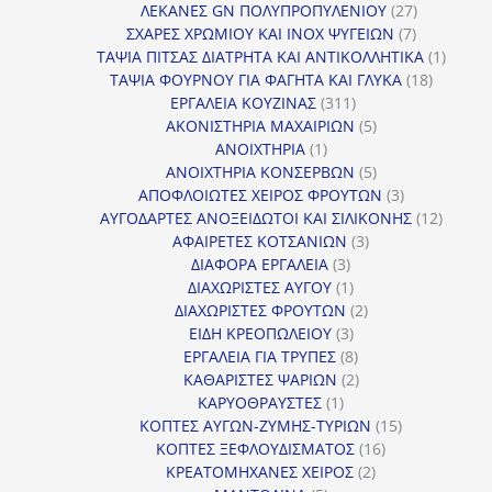
προϊόντα
27
ΛΕΚΑΝΕΣ GN ΠΟΛΥΠΡΟΠΥΛΕΝΙΟΥ
27
7
προϊόντα
ΣΧΑΡΕΣ ΧΡΩΜΙΟΥ ΚΑΙ INOX ΨΥΓΕΙΩΝ
7
προϊόντα
1
ΤΑΨΙΑ ΠΙΤΣΑΣ ΔΙΑΤΡΗΤΑ ΚΑΙ ΑΝΤΙΚΟΛΛΗΤΙΚΑ
1
18
προϊόν
ΤΑΨΙΑ ΦΟΥΡΝΟΥ ΓΙΑ ΦΑΓΗΤΑ ΚΑΙ ΓΛΥΚΑ
18
311
προϊόντ
ΕΡΓΑΛΕΙΑ ΚΟΥΖΙΝΑΣ
311
προϊόντα
5
ΑΚΟΝΙΣΤΗΡΙΑ ΜΑΧΑΙΡΙΩΝ
5
1
προϊόντα
ΑΝΟΙΧΤΗΡΙΑ
1
προϊόν
5
ΑΝΟΙΧΤΗΡΙΑ ΚΟΝΣΕΡΒΩΝ
5
προϊόντα
3
ΑΠΟΦΛΟΙΩΤΕΣ ΧΕΙΡΟΣ ΦΡΟΥΤΩΝ
3
προϊόντα
12
ΑΥΓΟΔΑΡΤΕΣ ΑΝΟΞΕΙΔΩΤΟΙ ΚΑΙ ΣΙΛΙΚΟΝΗΣ
12
3
προϊόν
ΑΦΑΙΡΕΤΕΣ ΚΟΤΣΑΝΙΩΝ
3
3
προϊόντα
ΔΙΑΦΟΡΑ ΕΡΓΑΛΕΙΑ
3
προϊόντα
1
ΔΙΑΧΩΡΙΣΤΕΣ ΑΥΓΟΥ
1
προϊόν
2
ΔΙΑΧΩΡΙΣΤΕΣ ΦΡΟΥΤΩΝ
2
3
προϊόντα
ΕΙΔΗ ΚΡΕΟΠΩΛΕΙΟΥ
3
προϊόντα
8
ΕΡΓΑΛΕΙΑ ΓΙΑ ΤΡΥΠΕΣ
8
προϊόντα
2
ΚΑΘΑΡΙΣΤΕΣ ΨΑΡΙΩΝ
2
1
προϊόντα
ΚΑΡΥΟΘΡΑΥΣΤΕΣ
1
προϊόν
15
ΚΟΠΤΕΣ ΑΥΓΩΝ-ΖΥΜΗΣ-ΤΥΡΙΩΝ
15
16
προϊόντα
ΚΟΠΤΕΣ ΞΕΦΛΟΥΔΙΣΜΑΤΟΣ
16
2
προϊόντα
ΚΡΕΑΤΟΜΗΧΑΝΕΣ ΧΕΙΡΟΣ
2