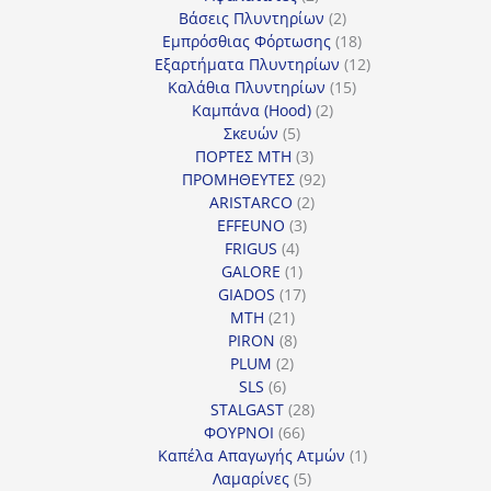
προϊόντα
2
Βάσεις Πλυντηρίων
2
προϊόντα
18
Εμπρόσθιας Φόρτωσης
18
προϊόντα
12
Εξαρτήματα Πλυντηρίων
12
15
προϊόντα
Καλάθια Πλυντηρίων
15
2
προϊόντα
Καμπάνα (Hood)
2
5
προϊόντα
Σκευών
5
προϊόντα
3
ΠΟΡΤΕΣ MTH
3
προϊόντα
92
ΠΡΟΜΗΘΕΥΤΕΣ
92
2
προϊόντα
ARISTARCO
2
3
προϊόντα
EFFEUNO
3
4
προϊόντα
FRIGUS
4
προϊόντα
1
GALORE
1
προϊόν
17
GIADOS
17
21
προϊόντα
MTH
21
προϊόντα
8
PIRON
8
2
προϊόντα
PLUM
2
6
προϊόντα
SLS
6
προϊόντα
28
STALGAST
28
66
προϊόντα
ΦΟΥΡΝΟΙ
66
προϊόντα
1
Καπέλα Απαγωγής Ατμών
1
5
προϊόν
Λαμαρίνες
5