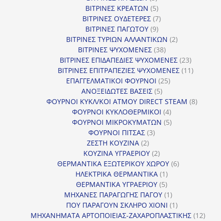
προϊόντα
5
ΒΙΤΡΙΝΕΣ ΚΡΕΑΤΩΝ
5
προϊόντα
7
ΒΙΤΡΙΝΕΣ ΟΥΔΕΤΕΡΕΣ
7
9
προϊόντα
ΒΙΤΡΙΝΕΣ ΠΑΓΩΤΟΥ
9
προϊόντα
2
ΒΙΤΡΙΝΕΣ ΤΥΡΙΩΝ ΑΛΛΑΝΤΙΚΩΝ
2
38
προϊόντα
ΒΙΤΡΙΝΕΣ ΨΥΧΟΜΕΝΕΣ
38
προϊόντα
23
ΒΙΤΡΙΝΕΣ ΕΠΙΔΑΠΕΔΙΕΣ ΨΥΧΟΜΕΝΕΣ
23
προϊόντα
11
ΒΙΤΡΙΝΕΣ ΕΠΙΤΡΑΠΕΖΙΕΣ ΨΥΧΟΜΕΝΕΣ
11
25
προϊόντ
ΕΠΑΓΓΕΛΜΑΤΙΚΟΙ ΦΟΥΡΝΟΙ
25
5
προϊόντα
ΑΝΟΞΕΙΔΩΤΕΣ ΒΑΣΕΙΣ
5
προϊόντα
8
ΦΟΥΡΝΟΙ ΚΥΚΛ/ΚΟΙ ΑΤΜΟΥ DIRECT STEAM
8
4
προϊόν
ΦΟΥΡΝΟΙ ΚΥΚΛΟΘΕΡΜΙΚΟΙ
4
προϊόντα
5
ΦΟΥΡΝΟΙ ΜΙΚΡΟΚΥΜΑΤΩΝ
5
3
προϊόντα
ΦΟΥΡΝΟΙ ΠΙΤΣΑΣ
3
2
προϊόντα
ΖΕΣΤΗ ΚΟΥΖΙΝΑ
2
προϊόντα
2
ΚΟΥΖΙΝΑ ΥΓΡΑΕΡΙΟΥ
2
προϊόντα
6
ΘΕΡΜΑΝΤΙΚΑ ΕΞΩΤΕΡΙΚΟΥ ΧΩΡΟΥ
6
1
προϊόντα
ΗΛΕΚΤΡΙΚΑ ΘΕΡΜΑΝΤΙΚΑ
1
5
προϊόν
ΘΕΡΜΑΝΤΙΚΑ ΥΓΡΑΕΡΙΟΥ
5
προϊόντα
1
ΜΗΧΑΝΕΣ ΠΑΡΑΓΩΓΗΣ ΠΑΓΟΥ
1
προϊόν
1
ΠΟΥ ΠΑΡΑΓΟΥΝ ΣΚΛΗΡΟ ΧΙΟΝΙ
1
προϊόν
12
ΜΗΧΑΝΗΜΑΤΑ ΑΡΤΟΠΟΙΕΙΑΣ-ΖΑΧΑΡΟΠΛΑΣΤΙΚΗΣ
12