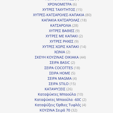
6
προϊόντα
ΧΡΟΝΟΜΕΤΡΑ
6
προϊόντα
15
ΧΥΤΡΕΣ ΤΑΧΥΤΗΤΟΣ
15
προϊόντα
80
ΧΥΤΡΕΣ-ΚΑΤΣΑΡΟΛΕΣ-ΚΑΠΑΚΙΑ
80
18
προϊόντα
ΚΑΠΑΚΙΑ ΚΑΤΣΑΡΟΛΑΣ
18
28
προϊόντα
ΚΑΤΣΑΡΟΛΙΑ
28
προϊόντα
9
ΧΥΤΡΕΣ ΒΑΘΙΕΣ
9
προϊόντα
2
ΧΥΤΡΕΣ ΜΕ ΚΑΠΑΚΙ
2
9
προϊόντα
ΧΥΤΡΕΣ ΡΗΧΕΣ
9
προϊόντα
14
ΧΥΤΡΕΣ ΧΩΡΙΣ ΚΑΠΑΚΙ
14
2
προϊόντα
ΧΩΝΙΑ
2
προϊόντα
44
ΣΚΕΥΗ ΚΟΥΖΙΝΑΣ ΟΙΚΙΑΚΑ
44
2
προϊόντα
ΣΕΙΡΑ BASIC
2
προϊόντα
18
ΣΕΙΡΑ COCOTTES
18
5
προϊόντα
ΣΕΙΡΑ HOME
5
προϊόντα
4
ΣΕΙΡΑ MAGMA
4
15
προϊόντα
ΣΕΙΡΑ STILO
15
26
προϊόντα
ΚΑΤΑΨΥΞΕΙΣ
26
προϊόντα
10
Καταψύκτες Μπαούλα
10
προϊόντα
2
Καταψύκτες Μπαούλα -60C
2
4
προϊόντα
Καταψύξεις Όρθιες Τυφλές
4
32
προϊόντα
ΚΟΥΖΙΝΑ Σειρά 70
32