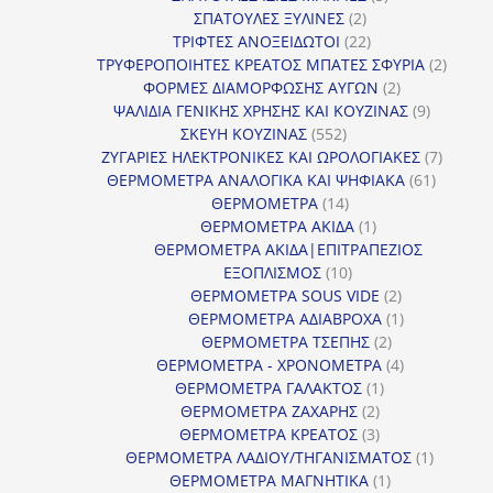
2
προϊόντα
ΣΠΑΤΟΥΛΕΣ ΞΥΛΙΝΕΣ
2
προϊόντα
22
ΤΡΙΦΤΕΣ ΑΝΟΞΕΙΔΩΤΟΙ
22
προϊόντα
2
ΤΡΥΦΕΡΟΠΟΙΗΤΕΣ ΚΡΕΑΤΟΣ ΜΠΑΤΕΣ ΣΦΥΡΙΑ
2
2
προϊόν
ΦΟΡΜΕΣ ΔΙΑΜΟΡΦΩΣΗΣ ΑΥΓΩΝ
2
προϊόντα
9
ΨΑΛΙΔΙΑ ΓΕΝΙΚΗΣ ΧΡΗΣΗΣ ΚΑΙ ΚΟΥΖΙΝΑΣ
9
552
προϊόντα
ΣΚΕΥΗ ΚΟΥΖΙΝΑΣ
552
προϊόντα
7
ΖΥΓΑΡΙΕΣ ΗΛΕΚΤΡΟΝΙΚΕΣ ΚΑΙ ΩΡΟΛΟΓΙΑΚΕΣ
7
61
προϊόν
ΘΕΡΜΟΜΕΤΡΑ ΑΝΑΛΟΓΙΚΑ ΚΑΙ ΨΗΦΙΑΚΑ
61
14
προϊόντ
ΘΕΡΜΟΜΕΤΡΑ
14
προϊόντα
1
ΘΕΡΜΟΜΕΤΡΑ ΑΚΙΔΑ
1
προϊόν
ΘΕΡΜΟΜΕΤΡΑ ΑΚΙΔΑ|ΕΠΙΤΡΑΠΕΖΙΟΣ
10
ΕΞΟΠΛΙΣΜΟΣ
10
προϊόντα
2
ΘΕΡΜΟΜΕΤΡΑ SOUS VIDE
2
προϊόντα
1
ΘΕΡΜΟΜΕΤΡΑ ΑΔΙΑΒΡΟΧΑ
1
2
προϊόν
ΘΕΡΜΟΜΕΤΡΑ ΤΣΕΠΗΣ
2
προϊόντα
4
ΘΕΡΜΟΜΕΤΡΑ - ΧΡΟΝΟΜΕΤΡΑ
4
1
προϊόντα
ΘΕΡΜΟΜΕΤΡΑ ΓΑΛΑΚΤΟΣ
1
2
προϊόν
ΘΕΡΜΟΜΕΤΡΑ ΖΑΧΑΡΗΣ
2
προϊόντα
3
ΘΕΡΜΟΜΕΤΡΑ ΚΡΕΑΤΟΣ
3
προϊόντα
1
ΘΕΡΜΟΜΕΤΡΑ ΛΑΔΙΟΥ/ΤΗΓΑΝΙΣΜΑΤΟΣ
1
1
προϊόν
ΘΕΡΜΟΜΕΤΡΑ ΜΑΓΝΗΤΙΚΑ
1