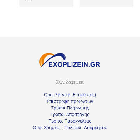
was:
τιμή
1276,00€.
3875,00€.
είναι:
2945,00€.
Σύνδεσμοι
Οροι Service (Επισκευης)
Επιστροφη προϊοντων
Τροποι Πληρωμης
Τροποι Αποστολης
Τροποι Παραγγελιας
Οροι Χρησης – Πολιτικη Απορρητου