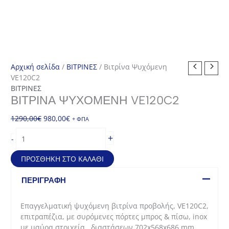
Αρχική σελίδα
/
ΒΙΤΡΙΝΕΣ
/ Βιτρίνα Ψυχόμενη
VE120C2
ΒΙΤΡΙΝΕΣ
ΒΙΤΡΊΝΑ ΨΥΧΌΜΕΝΗ VE120C2
Original
Η
1290,00
€
980,00
€
+ ΦΠΑ
price
τρέχουσα
Βιτρίνα
+
-
was:
τιμή
Ψυχόμενη
1290,00€.
είναι:
VE120C2
ΠΡΟΣΘΉΚΗ ΣΤΟ ΚΑΛΆΘΙ
980,00€.
ποσότητα
ΠΕΡΙΓΡΑΦΉ
Επαγγελματική ψυχόμενη βιτρίνα προβολής, VE120C2,
επιτραπέζια, με συρόμενες πόρτες μπρος & πίσω, inox
με μαύρα στοιχεία , διαστάσεων 702x568x686 mm.