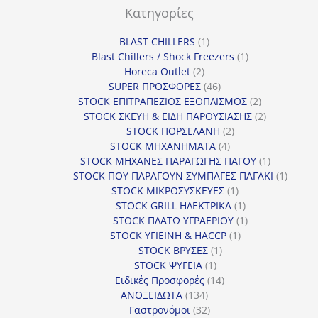
Κατηγορίες
1
BLAST CHILLERS
1
προϊόν
1
Blast Chillers / Shock Freezers
1
2
προϊόν
Horeca Outlet
2
προϊόντα
46
SUPER ΠΡΟΣΦΟΡΕΣ
46
προϊόντα
2
STOCK ΕΠΙΤΡΑΠΕΖΙΟΣ ΕΞΟΠΛΙΣΜΟΣ
2
προϊόντα
2
STOCK ΣΚΕΥΗ & ΕΙΔΗ ΠΑΡΟΥΣΙΑΣΗΣ
2
2
προϊόντα
STOCK ΠΟΡΣΕΛΑΝΗ
2
4
προϊόντα
STOCK ΜΗΧΑΝΗΜΑΤΑ
4
προϊόντα
1
STOCK ΜΗΧΑΝΕΣ ΠΑΡΑΓΩΓΗΣ ΠΑΓΟΥ
1
προϊόν
1
STOCK ΠΟΥ ΠΑΡΑΓΟΥΝ ΣΥΜΠΑΓΕΣ ΠΑΓΑΚΙ
1
1
προϊόν
STOCK ΜΙΚΡΟΣΥΣΚΕΥΕΣ
1
προϊόν
1
STOCK GRILL ΗΛΕΚΤΡΙΚΑ
1
προϊόν
1
STOCK ΠΛΑΤΩ ΥΓΡΑΕΡΙΟΥ
1
1
προϊόν
STOCK ΥΓΙΕΙΝΗ & HACCP
1
1
προϊόν
STOCK ΒΡΥΣΕΣ
1
1
προϊόν
STOCK ΨΥΓΕΙΑ
1
προϊόν
14
Ειδικές Προσφορές
14
134
προϊόντα
ΑΝΟΞΕΙΔΩΤΑ
134
προϊόντα
32
Γαστρονόμοι
32