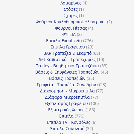
4
προϊόντα
Λαμαρίνες
4
1
προϊόντα
Στόφες
1
προϊόν
1
Σχάρες
1
προϊόν
2
Φούρνοι Κυκλοθερμικοί Ηλεκτρικοί
2
4
προϊόντα
Φούρνοι Πίτσας
4
2
προϊόντα
ΨΥΓΕΙΑ
2
προϊόντα
776
Έπιπλα Exoplizein
776
προϊόντα
23
'Επιπλα Γραφείου
23
προϊόντα
68
BAR Τραπέζια & Σκαμπό
68
προϊόντα
10
Set Καθιστικά - Τραπεζαρίες
10
προϊόντα
33
Trolley - Βοηθητικά Τραπεζάκια
33
προϊόντα
45
Βάσεις & Επιφάνειες Τραπεζιών
45
35
προϊόντα
Βάσεις Τραπεζιών
35
προϊόντα
23
Γραφεία - Τραπέζια Συνεδρίου
23
77
προϊόντα
Διακόσμηση - Μικροέπιπλα
77
77
προϊόντα
Διάφορα Μικροέπιπλα
77
προϊόντα
100
Εξοπλισμός Γραφείου
100
186
προϊόντα
Εξωτερικός Χώρος
186
776
προϊόντα
Έπιπλα
776
προϊόντα
6
Έπιπλα TV - Κονσόλες
6
32
προϊόντα
Έπιπλα Σαλονιού
32