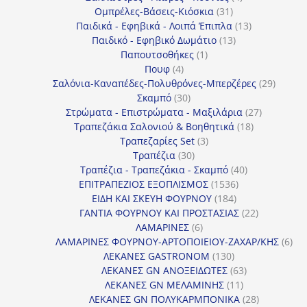
31
προϊόντα
Ομπρέλες-Βάσεις-Κιόσκια
31
προϊόντα
13
Παιδικά - Εφηβικά - Λοιπά Έπιπλα
13
13
προϊόντα
Παιδικό - Εφηβικό Δωμάτιο
13
1
προϊόντα
Παπουτσοθήκες
1
4
προϊόν
Πουφ
4
προϊόντα
29
Σαλόνια-Καναπέδες-Πολυθρόνες-Μπερζέρες
29
30
προϊόν
Σκαμπό
30
προϊόντα
27
Στρώματα - Επιστρώματα - Μαξιλάρια
27
18
προϊόντα
Τραπεζάκια Σαλονιού & Βοηθητικά
18
3
προϊόντα
Τραπεζαρίες Set
3
30
προϊόντα
Τραπέζια
30
προϊόντα
40
Τραπέζια - Τραπεζάκια - Σκαμπό
40
1536
προϊόντα
ΕΠΙΤΡΑΠΕΖΙΟΣ ΕΞΟΠΛΙΣΜΟΣ
1536
184
προϊόντα
ΕΙΔΗ ΚΑΙ ΣΚΕΥΗ ΦΟΥΡΝΟΥ
184
προϊόντα
22
ΓΑΝΤΙΑ ΦΟΥΡΝΟΥ ΚΑΙ ΠΡΟΣΤΑΣΙΑΣ
22
6
προϊόντα
ΛΑΜΑΡΙΝΕΣ
6
προϊόντα
6
ΛΑΜΑΡΙΝΕΣ ΦΟΥΡΝΟΥ-ΑΡΤΟΠΟΙΕΙΟΥ-ΖΑΧΑΡ/ΚΗΣ
6
130
προ
ΛΕΚΑΝΕΣ GASTRONOM
130
προϊόντα
63
ΛΕΚΑΝΕΣ GN ΑΝΟΞΕΙΔΩΤΕΣ
63
11
προϊόντα
ΛΕΚΑΝΕΣ GN ΜΕΛΑΜΙΝΗΣ
11
προϊόντα
28
ΛΕΚΑΝΕΣ GN ΠΟΛΥΚΑΡΜΠΟΝΙΚΑ
28