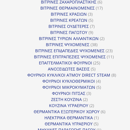
προϊόν
6
ΒΙΤΡΙΝΕΣ ΖΑΧΑΡΟΠΛΑΣΤΙΚΗΣ
6
προϊόντα
17
ΒΙΤΡΙΝΕΣ ΘΕΡΜΑΙΝΟΜΕΝΕΣ
17
3
προϊόντα
ΒΙΤΡΙΝΕΣ ΚΡΑΣΙΩΝ
3
προϊόντα
5
ΒΙΤΡΙΝΕΣ ΚΡΕΑΤΩΝ
5
προϊόντα
7
ΒΙΤΡΙΝΕΣ ΟΥΔΕΤΕΡΕΣ
7
9
προϊόντα
ΒΙΤΡΙΝΕΣ ΠΑΓΩΤΟΥ
9
προϊόντα
2
ΒΙΤΡΙΝΕΣ ΤΥΡΙΩΝ ΑΛΛΑΝΤΙΚΩΝ
2
38
προϊόντα
ΒΙΤΡΙΝΕΣ ΨΥΧΟΜΕΝΕΣ
38
προϊόντα
23
ΒΙΤΡΙΝΕΣ ΕΠΙΔΑΠΕΔΙΕΣ ΨΥΧΟΜΕΝΕΣ
23
προϊόντα
11
ΒΙΤΡΙΝΕΣ ΕΠΙΤΡΑΠΕΖΙΕΣ ΨΥΧΟΜΕΝΕΣ
11
25
προϊόντ
ΕΠΑΓΓΕΛΜΑΤΙΚΟΙ ΦΟΥΡΝΟΙ
25
5
προϊόντα
ΑΝΟΞΕΙΔΩΤΕΣ ΒΑΣΕΙΣ
5
προϊόντα
8
ΦΟΥΡΝΟΙ ΚΥΚΛ/ΚΟΙ ΑΤΜΟΥ DIRECT STEAM
8
4
προϊόν
ΦΟΥΡΝΟΙ ΚΥΚΛΟΘΕΡΜΙΚΟΙ
4
προϊόντα
5
ΦΟΥΡΝΟΙ ΜΙΚΡΟΚΥΜΑΤΩΝ
5
3
προϊόντα
ΦΟΥΡΝΟΙ ΠΙΤΣΑΣ
3
2
προϊόντα
ΖΕΣΤΗ ΚΟΥΖΙΝΑ
2
προϊόντα
2
ΚΟΥΖΙΝΑ ΥΓΡΑΕΡΙΟΥ
2
προϊόντα
6
ΘΕΡΜΑΝΤΙΚΑ ΕΞΩΤΕΡΙΚΟΥ ΧΩΡΟΥ
6
1
προϊόντα
ΗΛΕΚΤΡΙΚΑ ΘΕΡΜΑΝΤΙΚΑ
1
5
προϊόν
ΘΕΡΜΑΝΤΙΚΑ ΥΓΡΑΕΡΙΟΥ
5
προϊόντα
1
ΜΗΧΑΝΕΣ ΠΑΡΑΓΩΓΗΣ ΠΑΓΟΥ
1