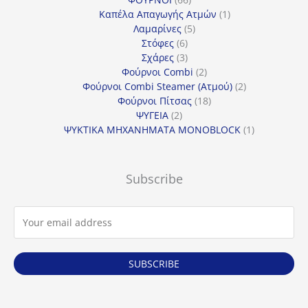
προϊόντα
1
Καπέλα Απαγωγής Ατμών
1
5
προϊόν
Λαμαρίνες
5
6
προϊόντα
Στόφες
6
προϊόντα
3
Σχάρες
3
προϊόντα
2
Φούρνοι Combi
2
προϊόντα
2
Φούρνοι Combi Steamer (Ατμού)
2
18
προϊόντα
Φούρνοι Πίτσας
18
2
προϊόντα
ΨΥΓΕΙΑ
2
προϊόντα
1
ΨΥΚΤΙΚΑ ΜΗΧΑΝΗΜΑΤΑ MONOBLOCK
1
προϊόν
Subscribe
SUBSCRIBE