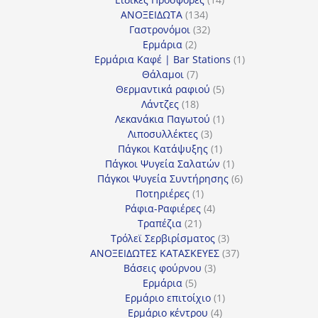
134
προϊόντα
ΑΝΟΞΕΙΔΩΤΑ
134
προϊόντα
32
Γαστρονόμοι
32
2
προϊόντα
Ερμάρια
2
προϊόντα
1
Ερμάρια Καφέ | Bar Stations
1
7
προϊόν
Θάλαμοι
7
προϊόντα
5
Θερμαντικά ραφιού
5
18
προϊόντα
Λάντζες
18
προϊόντα
1
Λεκανάκια Παγωτού
1
3
προϊόν
Λιποσυλλέκτες
3
προϊόντα
1
Πάγκοι Κατάψυξης
1
προϊόν
1
Πάγκοι Ψυγεία Σαλατών
1
προϊόν
6
Πάγκοι Ψυγεία Συντήρησης
6
1
προϊόντα
Ποτηριέρες
1
προϊόν
4
Ράφια-Ραφιέρες
4
21
προϊόντα
Τραπέζια
21
προϊόντα
3
Τρόλεϊ Σερβιρίσματος
3
προϊόντα
37
ΑΝΟΞΕΙΔΩΤΕΣ ΚΑΤΑΣΚΕΥΕΣ
37
3
προϊόντα
Βάσεις φούρνου
3
5
προϊόντα
Ερμάρια
5
προϊόντα
1
Ερμάριο επιτοίχιο
1
4
προϊόν
Ερμάριο κέντρου
4