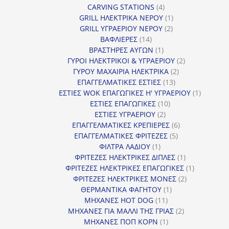
4
προϊόντ
CARVING STATIONS
4
προϊόντα
1
GRILL ΗΛΕΚΤΡΙΚΑ ΝΕΡΟΥ
1
2
προϊόν
GRILL ΥΓΡΑΕΡΙΟΥ ΝΕΡΟΥ
2
14
προϊόντα
ΒΑΦΛΙΕΡΕΣ
14
προϊόντα
1
ΒΡΑΣΤΗΡΕΣ ΑΥΓΩΝ
1
προϊόν
2
ΓΥΡΟΙ ΗΛΕΚΤΡΙΚΟΙ & ΥΓΡΑΕΡΙΟΥ
2
2
προϊόντα
ΓΥΡΟΥ ΜΑΧΑΙΡΙΑ ΗΛΕΚΤΡΙΚΑ
2
13
προϊόντα
ΕΠΑΓΓΕΛΜΑΤΙΚΕΣ ΕΣΤΙΕΣ
13
προϊόντα
1
ΕΣΤΙΕΣ WOK ΕΠΑΓΩΓΙΚΕΣ Η' ΥΓΡΑΕΡΙΟΥ
1
10
προϊόν
ΕΣΤΙΕΣ ΕΠΑΓΩΓΙΚΕΣ
10
2
προϊόντα
ΕΣΤΙΕΣ ΥΓΡΑΕΡΙΟΥ
2
προϊόντα
6
ΕΠΑΓΓΕΛΜΑΤΙΚΕΣ ΚΡΕΠΙΕΡΕΣ
6
5
προϊόντα
ΕΠΑΓΓΕΛΜΑΤΙΚΕΣ ΦΡΙΤΕΖΕΣ
5
1
προϊόντα
ΦΙΛΤΡΑ ΛΑΔΙΟΥ
1
προϊόν
1
ΦΡΙΤΕΖΕΣ ΗΛΕΚΤΡΙΚΕΣ ΔΙΠΛΕΣ
1
προϊόν
1
ΦΡΙΤΕΖΕΣ ΗΛΕΚΤΡΙΚΕΣ ΕΠΑΓΩΓΙΚΕΣ
1
2
προϊόν
ΦΡΙΤΕΖΕΣ ΗΛΕΚΤΡΙΚΕΣ ΜΟΝΕΣ
2
1
προϊόντα
ΘΕΡΜΑΝΤΙΚΑ ΦΑΓΗΤΟΥ
1
11
προϊόν
ΜΗΧΑΝΕΣ HOT DOG
11
προϊόντα
2
ΜΗΧΑΝΕΣ ΓΙΑ ΜΑΛΛΙ ΤΗΣ ΓΡΙΑΣ
2
1
προϊόντα
ΜΗΧΑΝΕΣ ΠΟΠ ΚΟΡΝ
1