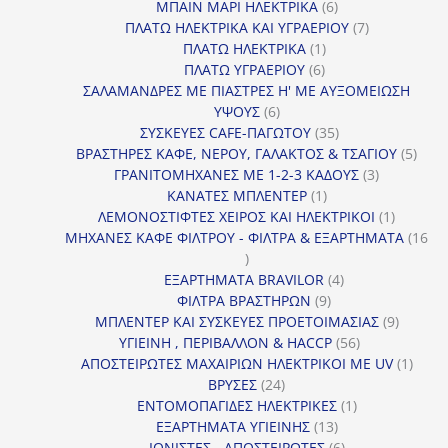
προϊόν
6
ΜΠΑΙΝ ΜΑΡΙ ΗΛΕΚΤΡΙΚΑ
6
προϊόντα
7
ΠΛΑΤΩ ΗΛΕΚΤΡΙΚΑ ΚΑΙ ΥΓΡΑΕΡΙΟΥ
7
1
προϊόντα
ΠΛΑΤΩ ΗΛΕΚΤΡΙΚΑ
1
6
προϊόν
ΠΛΑΤΩ ΥΓΡΑΕΡΙΟΥ
6
προϊόντα
ΣΑΛΑΜΑΝΔΡΕΣ ΜΕ ΠΙΑΣΤΡΕΣ Η' ΜΕ ΑΥΞΟΜΕΙΩΣΗ
6
ΥΨΟΥΣ
6
προϊόντα
35
ΣΥΣΚΕΥΕΣ CAFE-ΠΑΓΩΤΟΥ
35
προϊόντα
5
ΒΡΑΣΤΗΡΕΣ ΚΑΦΕ, ΝΕΡΟΥ, ΓΑΛΑΚΤΟΣ & ΤΣΑΓΙΟΥ
5
3
προϊ
ΓΡΑΝΙΤΟΜΗΧΑΝΕΣ ΜΕ 1-2-3 ΚΑΔΟΥΣ
3
1
προϊόντα
ΚΑΝΑΤΕΣ ΜΠΛΕΝΤΕΡ
1
προϊόν
1
ΛΕΜΟΝΟΣΤΙΦΤΕΣ ΧΕΙΡΟΣ ΚΑΙ ΗΛΕΚΤΡΙΚΟΙ
1
προϊόν
ΜΗΧΑΝΕΣ ΚΑΦΕ ΦΙΛΤΡΟΥ - ΦΙΛΤΡΑ & ΕΞΑΡΤΗΜΑΤΑ
16
16
προϊόντα
4
ΕΞΑΡΤΗΜΑΤΑ BRAVILOR
4
9
προϊόντα
ΦΙΛΤΡΑ ΒΡΑΣΤΗΡΩΝ
9
προϊόντα
9
ΜΠΛΕΝΤΕΡ ΚΑΙ ΣΥΣΚΕΥΕΣ ΠΡΟΕΤΟΙΜΑΣΙΑΣ
9
56
προϊόντ
ΥΓΙΕΙΝΗ , ΠΕΡΙΒΑΛΛΟΝ & HACCP
56
προϊόντα
1
ΑΠΟΣΤΕΙΡΩΤΕΣ ΜΑΧΑΙΡΙΩΝ ΗΛΕΚΤΡΙΚΟΙ ΜΕ UV
1
24
προϊό
ΒΡΥΣΕΣ
24
προϊόντα
1
ΕΝΤΟΜΟΠΑΓΙΔΕΣ ΗΛΕΚΤΡΙΚΕΣ
1
13
προϊόν
ΕΞΑΡΤΗΜΑΤΑ ΥΓΙΕΙΝΗΣ
13
προϊόντα
6
ΙΟΝΙΣΤΕΣ - ΑΠΟΣΤΕΙΡΩΤΕΣ
6