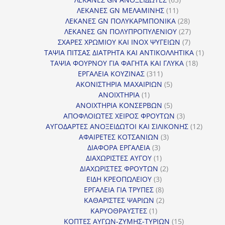
11
προϊόντα
ΛΕΚΑΝΕΣ GN ΜΕΛΑΜΙΝΗΣ
11
προϊόντα
28
ΛΕΚΑΝΕΣ GN ΠΟΛΥΚΑΡΜΠΟΝΙΚΑ
28
προϊόντα
27
ΛΕΚΑΝΕΣ GN ΠΟΛΥΠΡΟΠΥΛΕΝΙΟΥ
27
7
προϊόντα
ΣΧΑΡΕΣ ΧΡΩΜΙΟΥ ΚΑΙ INOX ΨΥΓΕΙΩΝ
7
προϊόντα
1
ΤΑΨΙΑ ΠΙΤΣΑΣ ΔΙΑΤΡΗΤΑ ΚΑΙ ΑΝΤΙΚΟΛΛΗΤΙΚΑ
1
18
προϊόν
ΤΑΨΙΑ ΦΟΥΡΝΟΥ ΓΙΑ ΦΑΓΗΤΑ ΚΑΙ ΓΛΥΚΑ
18
311
προϊόντ
ΕΡΓΑΛΕΙΑ ΚΟΥΖΙΝΑΣ
311
προϊόντα
5
ΑΚΟΝΙΣΤΗΡΙΑ ΜΑΧΑΙΡΙΩΝ
5
1
προϊόντα
ΑΝΟΙΧΤΗΡΙΑ
1
προϊόν
5
ΑΝΟΙΧΤΗΡΙΑ ΚΟΝΣΕΡΒΩΝ
5
προϊόντα
3
ΑΠΟΦΛΟΙΩΤΕΣ ΧΕΙΡΟΣ ΦΡΟΥΤΩΝ
3
προϊόντα
12
ΑΥΓΟΔΑΡΤΕΣ ΑΝΟΞΕΙΔΩΤΟΙ ΚΑΙ ΣΙΛΙΚΟΝΗΣ
12
3
προϊόν
ΑΦΑΙΡΕΤΕΣ ΚΟΤΣΑΝΙΩΝ
3
3
προϊόντα
ΔΙΑΦΟΡΑ ΕΡΓΑΛΕΙΑ
3
προϊόντα
1
ΔΙΑΧΩΡΙΣΤΕΣ ΑΥΓΟΥ
1
προϊόν
2
ΔΙΑΧΩΡΙΣΤΕΣ ΦΡΟΥΤΩΝ
2
3
προϊόντα
ΕΙΔΗ ΚΡΕΟΠΩΛΕΙΟΥ
3
προϊόντα
8
ΕΡΓΑΛΕΙΑ ΓΙΑ ΤΡΥΠΕΣ
8
προϊόντα
2
ΚΑΘΑΡΙΣΤΕΣ ΨΑΡΙΩΝ
2
1
προϊόντα
ΚΑΡΥΟΘΡΑΥΣΤΕΣ
1
προϊόν
15
ΚΟΠΤΕΣ ΑΥΓΩΝ-ΖΥΜΗΣ-ΤΥΡΙΩΝ
15