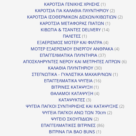
προϊόντα
1
ΚΑΡΟΤΣΙΑ ΓΕΝΙΚΗΣ ΧΡΗΣΗΣ
1
προϊόν
2
ΚΑΡΟΤΣΙΑ ΓΙΑ ΚΑΛΑΘΙΑ ΠΛΥΝΤΗΡΙΟΥ
2
προϊόντα
2
ΚΑΡΟΤΣΙΑ ΙΣΟΘΕΡΜΙΚΩΝ ΔΙΣΚΩΝ/ΚΙΒΩΤΙΩΝ
2
1
προϊόν
ΚΑΡΟΤΣΙΑ ΜΕΤΑΦΟΡΑΣ ΠΙΑΤΩΝ
1
14
προϊόν
ΚΙΒΩΤΙΑ & ΤΣΑΝΤΕΣ DELIVERY
14
1
προϊόντα
ΠΑΛΕΤΕΣ
1
προϊόν
4
ΕΞΑΕΡΙΣΜΟΣ ΜΟΤΕΡ ΚΑΙ ΦΙΛΤΡΑ
4
προϊόντα
4
ΜΟΤΕΡ ΕΞΑΕΡΙΣΜΟΥ ΕΝΕΡΓΟΥ ΑΝΘΡΑΚΑ
4
37
προϊόντ
ΕΠΑΓΓΕΛΜΑΤΙΚΑ ΠΛΥΝΤΗΡΙΑ
37
προϊόντα
6
ΑΠΟΣΚΛΗΡΥΝΤΕΣ ΝΕΡΟΥ ΚΑΙ ΜΕΤΡΗΤΕΣ ΛΙΤΡΩΝ
6
30
προϊ
ΚΑΛΑΘΙΑ ΠΛΥΝΤΗΡΙΟΥ
30
προϊόντα
1
ΣΤΕΓΝΩΤΙΚΑ - ΓΥΑΛΙΣΤΙΚΑ ΜΑΧΑΙΡ/ΝΩΝ
1
16
προϊόν
ΕΠΑΓΓΕΛΜΑΤΙΚΑ ΨΥΓΕΙΑ
16
1
προϊόντα
ΒΙΤΡΙΝΕΣ ΚΑΤΑΨΥΞΗ
1
προϊόν
4
ΘΑΛΑΜΟΙ ΚΑΤΑΨΥΞΗ
4
3
προϊόντα
ΚΑΤΑΨΥΚΤΕΣ
3
προϊόντα
2
ΨΥΓΕΙΑ ΠΑΓΚΟΙ ΣΥΝΤΗΡΗΣΗΣ ΚΑΙ ΚΑΤΑΨΥΞΗΣ
2
2
προϊό
ΨΥΓΕΙΑ ΠΑΓΚΟΙ ΑΝΩ ΤΩΝ 70cm
2
2
προϊόντα
ΨΥΓΕΙΟ ΣΚΟΥΠΙΔΙΩΝ
2
προϊόντα
86
ΕΠΑΓΓΕΛΜΑΤΙΚΕΣ ΒΙΤΡΙΝΕΣ
86
1
προϊόντα
ΒΙΤΡΙΝΑ ΓΙΑ BAO BUNS
1