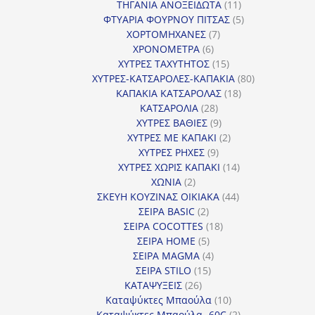
προϊόντα
11
ΤΗΓΑΝΙΑ ΑΝΟΞΕΙΔΩΤΑ
11
προϊόντα
5
ΦΤΥΑΡΙΑ ΦΟΥΡΝΟΥ ΠΙΤΣΑΣ
5
7
προϊόντα
ΧΟΡΤΟΜΗΧΑΝΕΣ
7
6
προϊόντα
ΧΡΟΝΟΜΕΤΡΑ
6
προϊόντα
15
ΧΥΤΡΕΣ ΤΑΧΥΤΗΤΟΣ
15
προϊόντα
80
ΧΥΤΡΕΣ-ΚΑΤΣΑΡΟΛΕΣ-ΚΑΠΑΚΙΑ
80
18
προϊόντα
ΚΑΠΑΚΙΑ ΚΑΤΣΑΡΟΛΑΣ
18
28
προϊόντα
ΚΑΤΣΑΡΟΛΙΑ
28
προϊόντα
9
ΧΥΤΡΕΣ ΒΑΘΙΕΣ
9
προϊόντα
2
ΧΥΤΡΕΣ ΜΕ ΚΑΠΑΚΙ
2
9
προϊόντα
ΧΥΤΡΕΣ ΡΗΧΕΣ
9
προϊόντα
14
ΧΥΤΡΕΣ ΧΩΡΙΣ ΚΑΠΑΚΙ
14
2
προϊόντα
ΧΩΝΙΑ
2
προϊόντα
44
ΣΚΕΥΗ ΚΟΥΖΙΝΑΣ ΟΙΚΙΑΚΑ
44
2
προϊόντα
ΣΕΙΡΑ BASIC
2
προϊόντα
18
ΣΕΙΡΑ COCOTTES
18
5
προϊόντα
ΣΕΙΡΑ HOME
5
προϊόντα
4
ΣΕΙΡΑ MAGMA
4
15
προϊόντα
ΣΕΙΡΑ STILO
15
26
προϊόντα
ΚΑΤΑΨΥΞΕΙΣ
26
προϊόντα
10
Καταψύκτες Μπαούλα
10
προϊόντα
2
Καταψύκτες Μπαούλα -60C
2