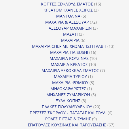
16
προϊόντα
ΚΟΠΤΕΣ ΞΕΦΛΟΥΔΙΣΜΑΤΟΣ
16
2
προϊόντα
ΚΡΕΑΤΟΜΗΧΑΝΕΣ ΧΕΙΡΟΣ
2
5
προϊόντα
ΜΑΝΤΟΛΙΝΑ
5
προϊόντα
72
ΜΑΧΑΙΡΙΑ & ΑΞΕΣΟΥΑΡ
72
προϊόντα
3
ΑΞΕΣΟΥΑΡ ΜΑΧΑΙΡΙΩΝ
3
3
προϊόντα
ΜΑΣΑΤΙ
3
προϊόντα
6
ΜΑΧΑΙΡΙΑ
6
προϊόντα
13
ΜΑΧΑΙΡΙΑ CHEF ΜΕ ΧΡΩΜΑΤΙΣΤΗ ΛΑΒΗ
13
16
προϊόντ
ΜΑΧΑΙΡΙΑ ΓΙΑ SUSHI
16
προϊόντα
10
ΜΑΧΑΙΡΙΑ ΚΟΥΖΙΝΑΣ
10
10
προϊόντα
ΜΑΧΑΙΡΙΑ ΚΡΕΑΤΟΣ
10
προϊόντα
7
ΜΑΧΑΙΡΙΑ ΞΕΚΟΚΚΑΛΙΣΜΑΤΟΣ
7
1
προϊόντα
ΜΑΧΑΙΡΙΑ ΤΥΡΙΟΥ
1
προϊόν
3
ΜΑΧΑΙΡΙΑ ΨΩΜΙΟΥ
3
1
προϊόντα
ΜΗΛΟΚΑΘΑΡΙΣΤΕΣ
1
προϊόν
5
ΜΗΧΑΝΕΣ ΖΥΜΑΡΙΚΩΝ
5
8
προϊόντα
ΞΥΛΑ ΚΟΠΗΣ
8
προϊόντα
20
ΠΛΑΚΕΣ ΠΟΛΥΑΙΘΥΛΕΝΙΟΥ
20
προϊόντα
6
ΠΡΕΣΣΕΣ ΣΚΟΡΔΟΥ - ΠΑΤΑΤΑΣ ΚΑΙ ΓΟΥΔΙ
6
9
προϊόντα
ΡΟΔΕΣ ΠΙΤΣΑΣ & ΖΥΜΗΣ
9
προϊόντα
67
ΣΠΑΤΟΥΛΕΣ ΚΟΥΖΙΝΑΣ ΚΑΙ ΠΑΡΟΥΣΙΑΣΗΣ
67