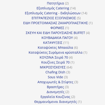
προϊόν
2
Πατητήρια
2
προϊόντα
14
Εξοπλισμός Catering
14
προϊόντα
14
Εξοπλισμός Catering - Εκδηλώσεων
14
5
προϊόντα
ΕΠΙΤΡΑΠΕΖΙΟΣ ΕΞΟΠΛΙΣΜΟΣ
5
προϊόντα
1
ΕΙΔΗ ΠΡΟΕΤΟΙΜΑΣΙΑΣ ΖΑΧΑΡΟΠΛΑΣΤΙΚΗΣ
1
1
προϊόν
ΦΟΡΜΕΣ
1
προϊόν
4
ΣΚΕΥΗ ΚΑΙ ΕΙΔΗ ΠΑΡΟΥΣΙΑΣΗΣ BUFFET
4
4
προϊόντα
ΚΟΥΒΑΔΑΚΙΑ ΠΑΓΟΥ
4
11
προϊόντα
ΚΑΤΑΨΥΞΕΙΣ
11
προϊόντα
6
Καταψύκτες Μπαούλα
6
προϊόντα
1
Καταψύκτες Συρόμενα κρύσταλλα
1
4
προϊόν
ΚΟΥΖΙΝΑ Σειρά 70
4
προϊόντα
1
Κουζίνες Σειρά 70
1
64
προϊόν
ΜΙΚΡΟΣΥΣΚΕΥΕΣ
64
3
προϊόντα
Chafing Dish
3
3
προϊόντα
Sous Vide
3
προϊόντα
3
Αποχυμωτές & Στίφτες
3
3
προϊόντα
Βραστήρες
3
προϊόντα
2
Διανεμητές
2
προϊόντα
2
Εργαλεία Κουζίνας
2
προϊόντα
1
Θερμαινόμενοι διανεμητές
1