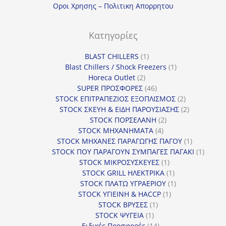
Οροι Χρησης – Πολιτικη Απορρητου
Κατηγορίες
1
BLAST CHILLERS
1
προϊόν
1
Blast Chillers / Shock Freezers
1
2
προϊόν
Horeca Outlet
2
προϊόντα
46
SUPER ΠΡΟΣΦΟΡΕΣ
46
προϊόντα
2
STOCK ΕΠΙΤΡΑΠΕΖΙΟΣ ΕΞΟΠΛΙΣΜΟΣ
2
προϊόντα
2
STOCK ΣΚΕΥΗ & ΕΙΔΗ ΠΑΡΟΥΣΙΑΣΗΣ
2
2
προϊόντα
STOCK ΠΟΡΣΕΛΑΝΗ
2
4
προϊόντα
STOCK ΜΗΧΑΝΗΜΑΤΑ
4
προϊόντα
1
STOCK ΜΗΧΑΝΕΣ ΠΑΡΑΓΩΓΗΣ ΠΑΓΟΥ
1
προϊόν
1
STOCK ΠΟΥ ΠΑΡΑΓΟΥΝ ΣΥΜΠΑΓΕΣ ΠΑΓΑΚΙ
1
1
προϊόν
STOCK ΜΙΚΡΟΣΥΣΚΕΥΕΣ
1
προϊόν
1
STOCK GRILL ΗΛΕΚΤΡΙΚΑ
1
προϊόν
1
STOCK ΠΛΑΤΩ ΥΓΡΑΕΡΙΟΥ
1
1
προϊόν
STOCK ΥΓΙΕΙΝΗ & HACCP
1
1
προϊόν
STOCK ΒΡΥΣΕΣ
1
1
προϊόν
STOCK ΨΥΓΕΙΑ
1
προϊόν
14
Ειδικές Προσφορές
14