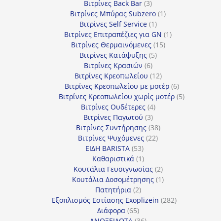
προϊόντα
3
Βιτρίνες Back Bar
3
προϊόντα
1
Βιτρίνες Mπύρας Subzero
1
1
προϊόν
Βιτρίνες Self Service
1
προϊόν
1
Βιτρίνες Επιτραπέζιες για GN
1
15
προϊόν
Βιτρίνες Θερμαινόμενες
15
5
προϊόντα
Βιτρίνες Κατάψυξης
5
6
προϊόντα
Βιτρίνες Κρασιών
6
προϊόντα
12
Βιτρίνες Κρεοπωλείου
12
προϊόντα
6
Βιτρίνες Κρεοπωλείου με μοτέρ
6
προϊόντα
5
Βιτρίνες Κρεοπωλείου χωρίς μοτέρ
5
4
προϊόντα
Βιτρίνες Ουδέτερες
4
3
προϊόντα
Βιτρίνες Παγωτού
3
προϊόντα
38
Βιτρίνες Συντήρησης
38
22
προϊόντα
Βιτρίνες Ψυχόμενες
22
53
προϊόντα
ΕΙΔΗ BARISTA
53
προϊόντα
1
Καθαριστικά
1
προϊόν
2
Κουτάλια Γευσιγνωσίας
2
προϊόντα
1
Κουτάλια Δοσομέτρησης
1
2
προϊόν
Πατητήρια
2
προϊόντα
282
Εξοπλισμός Εστίασης Exoplizein
282
65
προϊόντα
Διάφορα
65
προϊόντα
36
ΑΝΟΞΕΙΔΩΤΑ
36