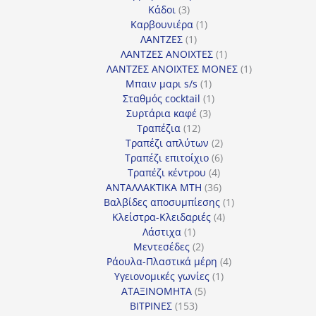
3
προϊόντα
Κάδοι
3
προϊόντα
1
Καρβουνιέρα
1
1
προϊόν
ΛΑΝΤΖΕΣ
1
προϊόν
1
ΛΑΝΤΖΕΣ ΑΝΟΙΧΤΕΣ
1
προϊόν
1
ΛΑΝΤΖΕΣ ΑΝΟΙΧΤΕΣ ΜΟΝΕΣ
1
1
προϊόν
Μπαιν μαρι s/s
1
προϊόν
1
Σταθμός cocktail
1
3
προϊόν
Συρτάρια καφέ
3
12
προϊόντα
Τραπέζια
12
προϊόντα
2
Τραπέζι απλύτων
2
προϊόντα
6
Τραπέζι επιτοίχιο
6
4
προϊόντα
Τραπέζι κέντρου
4
προϊόντα
36
ΑΝΤΑΛΛΑΚΤΙΚΑ MTH
36
προϊόντα
1
Βαλβίδες αποσυμπίεσης
1
4
προϊόν
Κλείστρα-Κλειδαριές
4
1
προϊόντα
Λάστιχα
1
προϊόν
2
Μεντεσέδες
2
προϊόντα
4
Ράουλα-Πλαστικά μέρη
4
1
προϊόντα
Υγειονομικές γωνίες
1
5
προϊόν
ΑΤΑΞΙΝΟΜΗΤΑ
5
153
προϊόντα
ΒΙΤΡΙΝΕΣ
153