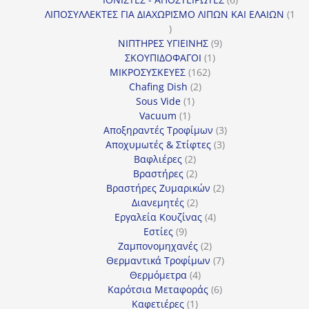
προϊόντα
ΛΙΠΟΣΥΛΛΕΚΤΕΣ ΓΙΑ ΔΙΑΧΩΡΙΣΜΟ ΛΙΠΩΝ ΚΑΙ ΕΛΑΙΩΝ
1
1
προϊόν
9
ΝΙΠΤΗΡΕΣ ΥΓΙΕΙΝΗΣ
9
1
προϊόντα
ΣΚΟΥΠΙΔΟΦΑΓΟΙ
1
162
προϊόν
ΜΙΚΡΟΣΥΣΚΕΥΕΣ
162
2
προϊόντα
Chafing Dish
2
1
προϊόντα
Sous Vide
1
1
προϊόν
Vacuum
1
προϊόν
3
Αποξηραντές Τροφίμων
3
3
προϊόντα
Αποχυμωτές & Στίφτες
3
2
προϊόντα
Βαφλιέρες
2
προϊόντα
2
Βραστήρες
2
προϊόντα
2
Βραστήρες Ζυμαρικών
2
2
προϊόντα
Διανεμητές
2
προϊόντα
4
Εργαλεία Κουζίνας
4
9
προϊόντα
Εστίες
9
προϊόντα
2
Ζαμπονομηχανές
2
προϊόντα
7
Θερμαντικά Τροφίμων
7
4
προϊόντα
Θερμόμετρα
4
προϊόντα
6
Καρότσια Μεταφοράς
6
1
προϊόντα
Καφετιέρες
1