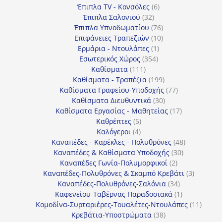
προϊόντα
6
Έπιπλα TV - Κονσόλες
6
32
προϊόντα
Έπιπλα Σαλονιού
32
προϊόντα
76
Έπιπλα Υπνοδωματίου
76
10
προϊόντα
Επιφάνειες Τραπεζιών
10
1
προϊόντα
Ερμάρια - Ντουλάπες
1
354
προϊόν
Εσωτερικός Χώρος
354
111
προϊόντα
Καθίσματα
111
προϊόντα
199
Καθίσματα - Τραπέζια
199
προϊόντα
77
Καθίσματα Γραφείου-Υποδοχής
77
30
προϊόντα
Καθίσματα Διευθυντικά
30
προϊόντα
17
Καθίσματα Εργασίας - Μαθητείας
17
5
προϊόντα
Καθρέπτες
5
4
προϊόντα
Καλόγεροι
4
προϊόντα
48
Καναπέδες - Καρέκλες - Πολυθρόνες
48
30
προϊόντα
Καναπέδες & Καθίσματα Υποδοχής
30
2
προϊόντα
Καναπέδες Γωνία-Πολυμορφικοί
2
προϊόντα
3
Καναπέδες-Πολυθρόνες & Σκαμπό Κρεβάτι
3
34
προϊόντ
Καναπέδες-Πολυθρόνες-Σαλόνια
34
προϊόντα
1
Καφενείου-Ταβέρνας Παραδοσιακά
1
προϊόν
11
Κομοδίνα-Συρταριέρες-Τουαλέτες-Ντουλάπες
11
38
προϊόν
Κρεβάτια-Υποστρώματα
38