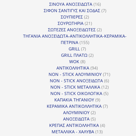
προϊόντα
16
ΣΙΝΟΥΑ ΑΝΟΞΕΙΔΩΤΑ
16
προϊόντα
7
ΣΙΦΟΝ ΣΑΝΤΙΓΥΣ ΚΑΙ ΣΟΔΑΣ
7
2
προϊόντα
ΣΟΥΠΙΕΡΕΣ
2
προϊόντα
21
ΣΟΥΡΩΤΗΡΙΑ
21
προϊόντα
2
ΣΩΤΕΖΕΣ ΑΝΟΞΕΙΔΩΤΕΣ
2
προϊόντα
ΤΗΓΑΝΙΑ ΑΝΟΞΕΙΔΩΤΑ-ΑΝΤΙΚΟΛΛΗΤΙΚΑ-ΚΕΡΑΜΙΚΑ-
155
ΠΕΤΡΙΝΑ
155
7
προϊόντα
GRILL
7
προϊόντα
2
GRILL ΠΛΑΤΩ
2
8
προϊόντα
WOK
8
προϊόντα
94
ΑΝΤΙΚΟΛΛΗΤΙΚΑ
94
προϊόντα
71
NON - STICK ΑΛΟΥΜΙΝΙΟΥ
71
6
προϊόντα
NON - STICK ΑΝΟΞΕΙΔΩΤΑ
6
12
προϊόντα
NON - STICK ΜΕΤΑΛΛΙΚΑ
12
5
προϊόντα
NON - STICK ΟΙΚΟΛΟΓΙΚΑ
5
9
προϊόντα
ΚΑΠΑΚΙΑ ΤΗΓΑΝΙΟΥ
9
προϊόντα
7
ΚΕΡΑΜΙΚΑ ΑΝΤΙΚΟΛΛΗΤΙΚΑ
7
2
προϊόντα
ΑΛΟΥΜΙΝΙΟΥ
2
προϊόντα
5
ΑΝΟΞΕΙΔΩΤΑ
5
προϊόντα
4
ΚΡΕΠΑΣ ΑΝΤΙΚΟΛΛΗΤΙΚΑ
4
13
προϊόντα
ΜΕΤΑΛΛΙΚΑ - ΧΑΛΥΒΑ
13