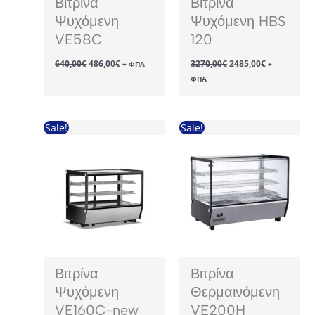
Βιτρίνα
Βιτρίνα
Ψυχόμενη
Ψυχόμενη HBS
VE58C
120
Original
Η
Original
Η
640,00
€
486,00
€
3270,00
€
2485,00
€
+ ΦΠΑ
+
price
τρέχουσα
price
τρέχουσα
ΦΠΑ
was:
τιμή
was:
τιμή
640,00€.
είναι:
3270,00€.
είναι:
486,00€.
2485,00€.
Sale!
Sale!
Βιτρίνα
Βιτρίνα
Ψυχόμενη
Θερμαινόμενη
VE160C-new
VE200H