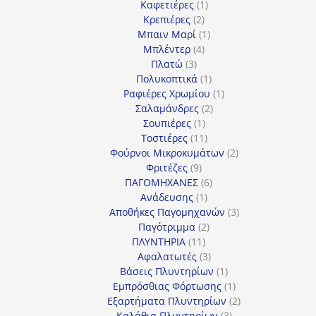
1
προϊόν
Καφετιέρες
1
2
προϊόν
Κρεπιέρες
2
προϊόντα
1
Μπαιν Μαρί
1
4
προϊόν
Μπλέντερ
4
3
προϊόντα
Πλατώ
3
προϊόντα
1
Πολυκοπτικά
1
προϊόν
1
Ραφιέρες Χρωμίου
1
2
προϊόν
Σαλαμάνδρες
2
1
προϊόντα
Σουπιέρες
1
προϊόν
11
Τοστιέρες
11
προϊόντα
2
Φούρνοι Μικροκυμάτων
2
9
προϊόντα
Φριτέζες
9
προϊόντα
6
ΠΑΓΟΜΗΧΑΝΕΣ
6
1
προϊόντα
Ανάδευσης
1
προϊόν
3
Αποθήκες Παγομηχανών
3
2
προϊόντα
Παγότριμμα
2
11
προϊόντα
ΠΛΥΝΤΗΡΙΑ
11
προϊόντα
3
Αφαλατωτές
3
προϊόντα
1
Βάσεις Πλυντηρίων
1
προϊόν
1
Εμπρόσθιας Φόρτωσης
1
προϊόν
2
Εξαρτήματα Πλυντηρίων
2
3
προϊόντα
Καλάθια Πλυντηρίων
3