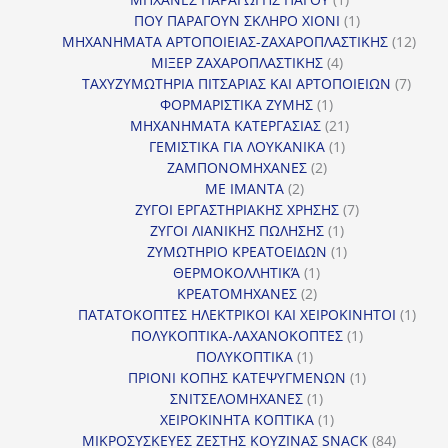
προϊόν
1
ΠΟΥ ΠΑΡΑΓΟΥΝ ΣΚΛΗΡΟ ΧΙΟΝΙ
1
προϊόν
12
ΜΗΧΑΝΗΜΑΤΑ ΑΡΤΟΠΟΙΕΙΑΣ-ΖΑΧΑΡΟΠΛΑΣΤΙΚΗΣ
12
4
προϊ
ΜΙΞΕΡ ΖΑΧΑΡΟΠΛΑΣΤΙΚΗΣ
4
προϊόντα
7
ΤΑΧΥΖΥΜΩΤΗΡΙΑ ΠΙΤΣΑΡΙΑΣ ΚΑΙ ΑΡΤΟΠΟΙΕΙΩΝ
7
1
προϊό
ΦΟΡΜΑΡΙΣΤΙΚΑ ΖΥΜΗΣ
1
προϊόν
21
ΜΗΧΑΝΗΜΑΤΑ ΚΑΤΕΡΓΑΣΙΑΣ
21
1
προϊόντα
ΓΕΜΙΣΤΙΚΑ ΓΙΑ ΛΟΥΚΑΝΙΚΑ
1
2
προϊόν
ΖΑΜΠΟΝΟΜΗΧΑΝΕΣ
2
2
προϊόντα
ΜΕ ΙΜΑΝΤΑ
2
προϊόντα
7
ΖΥΓΟΙ ΕΡΓΑΣΤΗΡΙΑΚΗΣ ΧΡΗΣΗΣ
7
1
προϊόντα
ΖΥΓΟΙ ΛΙΑΝΙΚΗΣ ΠΩΛΗΣΗΣ
1
προϊόν
1
ΖΥΜΩΤΗΡΙΟ ΚΡΕΑΤΟΕΙΔΩΝ
1
1
προϊόν
ΘΕΡΜΟΚΟΛΛΗΤΙΚΆ
1
2
προϊόν
ΚΡΕΑΤΟΜΗΧΑΝΕΣ
2
προϊόντα
1
ΠΑΤΑΤΟΚΟΠΤΕΣ ΗΛΕΚΤΡΙΚΟΙ ΚΑΙ ΧΕΙΡΟΚΙΝΗΤΟΙ
1
1
προϊ
ΠΟΛΥΚΟΠΤΙΚΑ-ΛΑΧΑΝΟΚΟΠΤΕΣ
1
1
προϊόν
ΠΟΛΥΚΟΠΤΙΚΑ
1
προϊόν
1
ΠΡΙΟΝΙ ΚΟΠΗΣ ΚΑΤΕΨΥΓΜΕΝΩΝ
1
1
προϊόν
ΣΝΙΤΣΕΛΟΜΗΧΑΝΕΣ
1
προϊόν
1
ΧΕΙΡΟΚΙΝΗΤΑ ΚΟΠΤΙΚΑ
1
προϊόν
84
ΜΙΚΡΟΣΥΣΚΕΥΕΣ ΖΕΣΤΗΣ ΚΟΥΖΙΝΑΣ SNACK
84