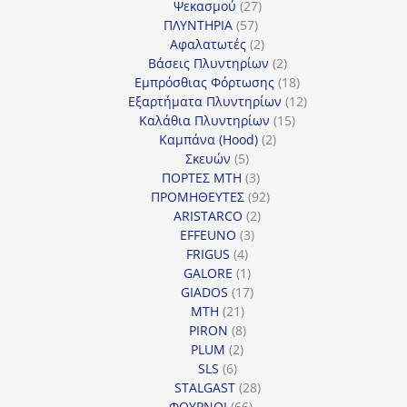
27
προϊόντα
Ψεκασμού
27
57
προϊόντα
ΠΛΥΝΤΗΡΙΑ
57
προϊόντα
2
Αφαλατωτές
2
προϊόντα
2
Βάσεις Πλυντηρίων
2
προϊόντα
18
Εμπρόσθιας Φόρτωσης
18
προϊόντα
12
Εξαρτήματα Πλυντηρίων
12
15
προϊόντα
Καλάθια Πλυντηρίων
15
2
προϊόντα
Καμπάνα (Hood)
2
5
προϊόντα
Σκευών
5
προϊόντα
3
ΠΟΡΤΕΣ MTH
3
προϊόντα
92
ΠΡΟΜΗΘΕΥΤΕΣ
92
2
προϊόντα
ARISTARCO
2
3
προϊόντα
EFFEUNO
3
4
προϊόντα
FRIGUS
4
προϊόντα
1
GALORE
1
προϊόν
17
GIADOS
17
21
προϊόντα
MTH
21
προϊόντα
8
PIRON
8
2
προϊόντα
PLUM
2
6
προϊόντα
SLS
6
προϊόντα
28
STALGAST
28
66
προϊόντα
ΦΟΥΡΝΟΙ
66