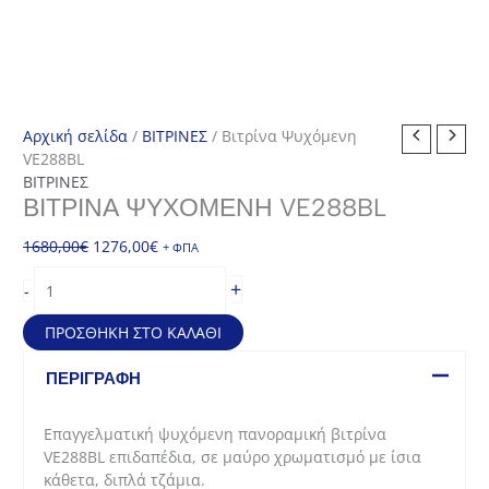
Αρχική σελίδα
/
ΒΙΤΡΙΝΕΣ
/ Βιτρίνα Ψυχόμενη
VE288BL
ΒΙΤΡΙΝΕΣ
ΒΙΤΡΊΝΑ ΨΥΧΌΜΕΝΗ VE288BL
Original
Η
1680,00
€
1276,00
€
+ ΦΠΑ
price
τρέχουσα
Βιτρίνα
+
-
was:
τιμή
Ψυχόμενη
1680,00€.
είναι:
VE288BL
ΠΡΟΣΘΉΚΗ ΣΤΟ ΚΑΛΆΘΙ
1276,00€.
ποσότητα
ΠΕΡΙΓΡΑΦΉ
Επαγγελματική ψυχόμενη πανοραμική βιτρίνα
VE288BL επιδαπέδια, σε μαύρο χρωματισμό με ίσια
κάθετα, διπλά τζάμια.