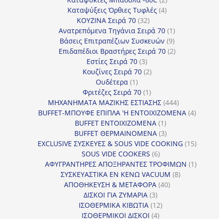
4
προϊόντα
Καταψύξεις Όρθιες Τυφλές
4
32
προϊόντα
ΚΟΥΖΙΝΑ Σειρά 70
32
προϊόντα
1
Ανατρεπόμενα Τηγάνια Σειρά 70
1
9
προϊόν
Βάσεις Επιτραπέζιων Συσκευών
9
προϊόντα
2
Επιδαπέδιοι Βραστήρες Σειρά 70
2
3
προϊόντα
Εστίες Σειρά 70
3
προϊόντα
2
Κουζίνες Σειρά 70
2
1
προϊόντα
Ουδέτερα
1
προϊόν
1
Φριτέζες Σειρά 70
1
προϊόν
444
ΜΗΧΑΝΗΜΑΤΑ ΜΑΖΙΚΗΣ ΕΣΤΙΑΣΗΣ
444
προϊόντα
4
BUFFET-ΜΠΟΥΦΕ ΕΠΙΠΛΑ 'Η ΕΝΤΟΙΧΙΖΟΜΕΝΑ
4
1
προϊόν
BUFFET ΕΝΤΟΙΧΙΖΟΜΕΝΑ
1
προϊόν
3
BUFFET ΘΕΡΜΑΙΝΟΜΕΝΑ
3
προϊόντα
15
EXCLUSIVE ΣΥΣΚΕΥΕΣ & SOUS VIDE COOKING
15
6
προϊόν
SOUS VIDE COOKERS
6
προϊόντα
1
ΑΦΥΓΡΑΝΤΗΡΕΣ ΑΠΟΞΗΡΑΝΤΕΣ ΤΡΟΦΙΜΩΝ
1
8
προϊόν
ΣΥΣΚΕΥΑΣΤΙΚΑ ΕΝ ΚΕΝΩ VACUUM
8
40
προϊόντα
ΑΠΟΘΗΚΕΥΣΗ & ΜΕΤΑΦΟΡΑ
40
3
προϊόντα
ΔΙΣΚΟΙ ΓΙΑ ΖΥΜΑΡΙΑ
3
προϊόντα
12
ΙΣΟΘΕΡΜΙΚΑ ΚΙΒΩΤΙΑ
12
4
προϊόντα
ΙΣΟΘΕΡΜΙΚΟΙ ΔΙΣΚΟΙ
4