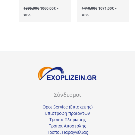
Original
Η
Original
Η
1395,00
€
1060,00
€
1410,00
€
1071,00
€
+
+
price
τρέχουσα
price
τρέχουσα
ΦΠΑ
ΦΠΑ
was:
τιμή
was:
τιμή
1395,00€.
είναι:
1410,00€.
είναι:
1060,00€.
1071,00€.
Σύνδεσμοι
Οροι Service (Επισκευης)
Επιστροφη προϊοντων
Τροποι Πληρωμης
Τροποι Αποστολης
Τροποι Παραγγελιας