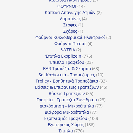
14
προϊόντα
ΦΟΥΡΝΟΙ
14
προϊόντα
2
Καπέλα Απαγωγής Ατμών
2
4
προϊόντα
Λαμαρίνες
4
1
προϊόντα
Στόφες
1
προϊόν
1
Σχάρες
1
προϊόν
2
Φούρνοι Κυκλοθερμικοί Ηλεκτρικοί
2
4
προϊόντα
Φούρνοι Πίτσας
4
2
προϊόντα
ΨΥΓΕΙΑ
2
προϊόντα
776
Έπιπλα Exoplizein
776
προϊόντα
23
'Επιπλα Γραφείου
23
προϊόντα
68
BAR Τραπέζια & Σκαμπό
68
προϊόντα
10
Set Καθιστικά - Τραπεζαρίες
10
προϊόντα
33
Trolley - Βοηθητικά Τραπεζάκια
33
προϊόντα
45
Βάσεις & Επιφάνειες Τραπεζιών
45
35
προϊόντα
Βάσεις Τραπεζιών
35
προϊόντα
23
Γραφεία - Τραπέζια Συνεδρίου
23
77
προϊόντα
Διακόσμηση - Μικροέπιπλα
77
77
προϊόντα
Διάφορα Μικροέπιπλα
77
προϊόντα
100
Εξοπλισμός Γραφείου
100
186
προϊόντα
Εξωτερικός Χώρος
186
776
προϊόντα
Έπιπλα
776