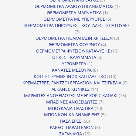
προϊόντα
1
ΘΕΡΜΟΜΕΤΡΑ ΛΑΔΙΟΥ/ΤΗΓΑΝΙΣΜΑΤΟΣ
1
1
προϊόν
ΘΕΡΜΟΜΕΤΡΑ ΜΑΓΝΗΤΙΚΑ
1
προϊόν
5
ΘΕΡΜΟΜΕΤΡΑ ΜΕ ΥΠΕΡΥΘΡΕΣ
5
προϊόντα
ΘΕΡΜΟΜΕΤΡΑ ΠΗΡΟΥΝΕΣ - ΚΟΥΤΑΛΕΣ - ΣΠΑΤΟΥΛΕΣ
3
3
προϊόντα
3
ΘΕΡΜΟΜΕΤΡΑ ΠΟΛΛΑΠΛΩΝ ΧΡΗΣΕΩΝ
3
4
προϊόντ
ΘΕΡΜΟΜΕΤΡΑ ΦΟΥΡΝΟΥ
4
προϊόντα
10
ΘΕΡΜΟΜΕΤΡΑ ΨΥΓΕΙΟΥ-ΚΑΤΑΨΥΞΗΣ
10
5
προϊόντα
ΘΗΚΕΣ - ΚΑΛΥΜΜΑΤΑ
5
1
προϊόντα
ΥΓΡΟΜΕΤΡΑ
1
προϊόν
8
ΚΑΝΑΤΕΣ ΜΕΖΟΥΡΑ
8
προϊόντα
10
ΚΟΠΤΕΣ ΖΥΜΗΣ INOX ΚΑΙ ΠΛΑΣΤΙΚΟΙ
10
προϊόντα
6
ΚΡΕΜΑΣΤΡΕΣ, ΓΑΝΤΖΟΙ ΕΡΓΑΛΕΙΩΝ ΚΑΙ ΤΣΙΓΚΕΛΙΑ
6
14
προϊ
ΛΕΚΑΝΕΣ ΚΩΝΙΚΕΣ
14
προϊόντα
16
ΜΑΡΜΙΤΕΣ ΑΝΟΞΕΙΔΩΤΕΣ ΜΕ Η' ΧΩΡΙΣ ΚΑΠΑΚΙ
16
7
προϊ
ΜΠΑΣΙΝΕΣ ΑΝΟΞΕΙΔΩΤΕΣ
7
10
προϊόντα
ΜΠΟΥΚΑΛΙΑ ΠΛΑΣΤΙΚΑ
10
προϊόντα
5
ΜΠΩΛ ΚΩΝΙΚΑ ΑΝΑΜΕΙΞΗΣ
5
56
προϊόντα
ΠΑΕΛΙΕΡΕΣ
56
προϊόντα
5
ΡΑΒΔΟΙ ΠΑΡΑΓΓΕΛΙΩΝ
5
29
προϊόντα
ΣΑΓΑΝΑΚΙΑ
29