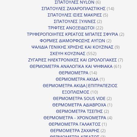
6
προϊόντ
ΣΠΑΤΟΥΛΕΣ NYLON
6
προϊόντα
14
ΣΠΑΤΟΥΛΕΣ ΖΑΧΑΡΟΠΛΑΣΤΙΚΗΣ
14
5
προϊόντα
ΣΠΑΤΟΥΛΕΣ ΙΣΙΕΣ ΜΑΚΡΙΕΣ
5
2
προϊόντα
ΣΠΑΤΟΥΛΕΣ ΞΥΛΙΝΕΣ
2
προϊόντα
22
ΤΡΙΦΤΕΣ ΑΝΟΞΕΙΔΩΤΟΙ
22
προϊόντα
2
ΤΡΥΦΕΡΟΠΟΙΗΤΕΣ ΚΡΕΑΤΟΣ ΜΠΑΤΕΣ ΣΦΥΡΙΑ
2
2
προϊόν
ΦΟΡΜΕΣ ΔΙΑΜΟΡΦΩΣΗΣ ΑΥΓΩΝ
2
προϊόντα
9
ΨΑΛΙΔΙΑ ΓΕΝΙΚΗΣ ΧΡΗΣΗΣ ΚΑΙ ΚΟΥΖΙΝΑΣ
9
552
προϊόντα
ΣΚΕΥΗ ΚΟΥΖΙΝΑΣ
552
προϊόντα
7
ΖΥΓΑΡΙΕΣ ΗΛΕΚΤΡΟΝΙΚΕΣ ΚΑΙ ΩΡΟΛΟΓΙΑΚΕΣ
7
61
προϊόν
ΘΕΡΜΟΜΕΤΡΑ ΑΝΑΛΟΓΙΚΑ ΚΑΙ ΨΗΦΙΑΚΑ
61
14
προϊόντ
ΘΕΡΜΟΜΕΤΡΑ
14
προϊόντα
1
ΘΕΡΜΟΜΕΤΡΑ ΑΚΙΔΑ
1
προϊόν
ΘΕΡΜΟΜΕΤΡΑ ΑΚΙΔΑ|ΕΠΙΤΡΑΠΕΖΙΟΣ
10
ΕΞΟΠΛΙΣΜΟΣ
10
προϊόντα
2
ΘΕΡΜΟΜΕΤΡΑ SOUS VIDE
2
προϊόντα
1
ΘΕΡΜΟΜΕΤΡΑ ΑΔΙΑΒΡΟΧΑ
1
2
προϊόν
ΘΕΡΜΟΜΕΤΡΑ ΤΣΕΠΗΣ
2
προϊόντα
4
ΘΕΡΜΟΜΕΤΡΑ - ΧΡΟΝΟΜΕΤΡΑ
4
1
προϊόντα
ΘΕΡΜΟΜΕΤΡΑ ΓΑΛΑΚΤΟΣ
1
2
προϊόν
ΘΕΡΜΟΜΕΤΡΑ ΖΑΧΑΡΗΣ
2
προϊόντα
3
ΘΕΡΜΟΜΕΤΡΑ ΚΡΕΑΤΟΣ
3