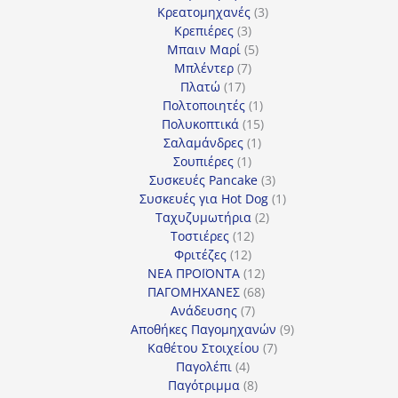
προϊόν
3
Κρεατομηχανές
3
3
προϊόντα
Κρεπιέρες
3
προϊόντα
5
Μπαιν Μαρί
5
7
προϊόντα
Μπλέντερ
7
17
προϊόντα
Πλατώ
17
προϊόντα
1
Πολτοποιητές
1
προϊόν
15
Πολυκοπτικά
15
1
προϊόντα
Σαλαμάνδρες
1
1
προϊόν
Σουπιέρες
1
προϊόν
3
Συσκευές Pancake
3
προϊόντα
1
Συσκευές για Hot Dog
1
2
προϊόν
Ταχυζυμωτήρια
2
12
προϊόντα
Τοστιέρες
12
12
προϊόντα
Φριτέζες
12
προϊόντα
12
ΝΕΑ ΠΡΟΪΟΝΤΑ
12
προϊόντα
68
ΠΑΓΟΜΗΧΑΝΕΣ
68
7
προϊόντα
Ανάδευσης
7
προϊόντα
9
Αποθήκες Παγομηχανών
9
7
προϊόντα
Καθέτου Στοιχείου
7
4
προϊόντα
Παγολέπι
4
προϊόντα
8
Παγότριμμα
8