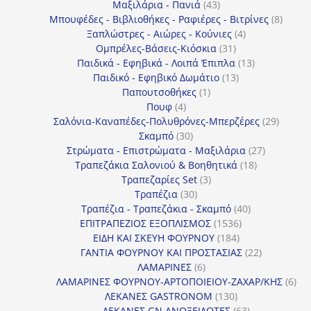
43
προϊόντα
Μαξιλάρια - Πανιά
43
προϊόντα
8
Μπουφέδες - Βιβλιοθήκες - Ραφιέρες - Βιτρίνες
8
4
προϊό
Ξαπλώστρες - Αιώρες - Κούνιες
4
31
προϊόντα
Ομπρέλες-Βάσεις-Κιόσκια
31
προϊόντα
13
Παιδικά - Εφηβικά - Λοιπά Έπιπλα
13
13
προϊόντα
Παιδικό - Εφηβικό Δωμάτιο
13
1
προϊόντα
Παπουτσοθήκες
1
4
προϊόν
Πουφ
4
προϊόντα
29
Σαλόνια-Καναπέδες-Πολυθρόνες-Μπερζέρες
29
30
προϊόν
Σκαμπό
30
προϊόντα
27
Στρώματα - Επιστρώματα - Μαξιλάρια
27
18
προϊόντα
Τραπεζάκια Σαλονιού & Βοηθητικά
18
3
προϊόντα
Τραπεζαρίες Set
3
30
προϊόντα
Τραπέζια
30
προϊόντα
40
Τραπέζια - Τραπεζάκια - Σκαμπό
40
1536
προϊόντα
ΕΠΙΤΡΑΠΕΖΙΟΣ ΕΞΟΠΛΙΣΜΟΣ
1536
184
προϊόντα
ΕΙΔΗ ΚΑΙ ΣΚΕΥΗ ΦΟΥΡΝΟΥ
184
προϊόντα
22
ΓΑΝΤΙΑ ΦΟΥΡΝΟΥ ΚΑΙ ΠΡΟΣΤΑΣΙΑΣ
22
6
προϊόντα
ΛΑΜΑΡΙΝΕΣ
6
προϊόντα
6
ΛΑΜΑΡΙΝΕΣ ΦΟΥΡΝΟΥ-ΑΡΤΟΠΟΙΕΙΟΥ-ΖΑΧΑΡ/ΚΗΣ
6
130
προ
ΛΕΚΑΝΕΣ GASTRONOM
130
προϊόντα
63
ΛΕΚΑΝΕΣ GN ΑΝΟΞΕΙΔΩΤΕΣ
63