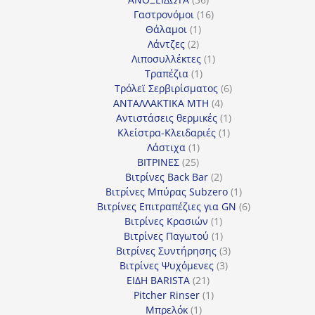
προϊόντα
16
Γαστρονόμοι
16
1
προϊόντα
Θάλαμοι
1
2
προϊόν
Λάντζες
2
προϊόντα
1
Λιποσυλλέκτες
1
1
προϊόν
Τραπέζια
1
προϊόν
6
Τρόλεϊ Σερβιρίσματος
6
4
προϊόντα
ΑΝΤΑΛΛΑΚΤΙΚΑ MTH
4
προϊόντα
1
Αντιστάσεις θερμικές
1
1
προϊόν
Κλείστρα-Κλειδαριές
1
1
προϊόν
Λάστιχα
1
25
προϊόν
ΒΙΤΡΙΝΕΣ
25
προϊόντα
2
Βιτρίνες Back Bar
2
προϊόντα
1
Βιτρίνες Mπύρας Subzero
1
προϊόν
6
Βιτρίνες Επιτραπέζιες για GN
6
1
προϊόντα
Βιτρίνες Κρασιών
1
προϊόν
1
Βιτρίνες Παγωτού
1
προϊόν
3
Βιτρίνες Συντήρησης
3
3
προϊόντα
Βιτρίνες Ψυχόμενες
3
21
προϊόντα
ΕΙΔΗ BARISTA
21
προϊόντα
1
Pitcher Rinser
1
1
προϊόν
Μπρελόκ
1