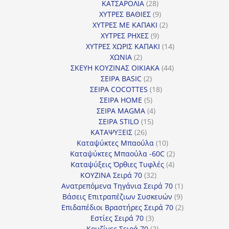
28
προϊόντα
ΚΑΤΣΑΡΟΛΙΑ
28
προϊόντα
9
ΧΥΤΡΕΣ ΒΑΘΙΕΣ
9
προϊόντα
2
ΧΥΤΡΕΣ ΜΕ ΚΑΠΑΚΙ
2
9
προϊόντα
ΧΥΤΡΕΣ ΡΗΧΕΣ
9
προϊόντα
14
ΧΥΤΡΕΣ ΧΩΡΙΣ ΚΑΠΑΚΙ
14
2
προϊόντα
ΧΩΝΙΑ
2
προϊόντα
44
ΣΚΕΥΗ ΚΟΥΖΙΝΑΣ ΟΙΚΙΑΚΑ
44
2
προϊόντα
ΣΕΙΡΑ BASIC
2
προϊόντα
18
ΣΕΙΡΑ COCOTTES
18
5
προϊόντα
ΣΕΙΡΑ HOME
5
προϊόντα
4
ΣΕΙΡΑ MAGMA
4
15
προϊόντα
ΣΕΙΡΑ STILO
15
26
προϊόντα
ΚΑΤΑΨΥΞΕΙΣ
26
προϊόντα
10
Καταψύκτες Μπαούλα
10
προϊόντα
2
Καταψύκτες Μπαούλα -60C
2
4
προϊόντα
Καταψύξεις Όρθιες Τυφλές
4
32
προϊόντα
ΚΟΥΖΙΝΑ Σειρά 70
32
προϊόντα
1
Ανατρεπόμενα Τηγάνια Σειρά 70
1
9
προϊόν
Βάσεις Επιτραπέζιων Συσκευών
9
προϊόντα
2
Επιδαπέδιοι Βραστήρες Σειρά 70
2
3
προϊόντα
Εστίες Σειρά 70
3
προϊόντα
2
Κουζίνες Σειρά 70
2