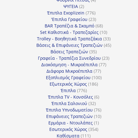
2
προϊόντα
ΨΥΓΕΙΑ
2
προϊόντα
776
Έπιπλα Exoplizein
776
προϊόντα
23
'Επιπλα Γραφείου
23
προϊόντα
68
BAR Τραπέζια & Σκαμπό
68
προϊόντα
10
Set Καθιστικά - Τραπεζαρίες
10
προϊόντα
33
Trolley - Βοηθητικά Τραπεζάκια
33
προϊόντα
45
Βάσεις & Επιφάνειες Τραπεζιών
45
35
προϊόντα
Βάσεις Τραπεζιών
35
προϊόντα
23
Γραφεία - Τραπέζια Συνεδρίου
23
77
προϊόντα
Διακόσμηση - Μικροέπιπλα
77
77
προϊόντα
Διάφορα Μικροέπιπλα
77
προϊόντα
100
Εξοπλισμός Γραφείου
100
186
προϊόντα
Εξωτερικός Χώρος
186
776
προϊόντα
Έπιπλα
776
προϊόντα
6
Έπιπλα TV - Κονσόλες
6
32
προϊόντα
Έπιπλα Σαλονιού
32
προϊόντα
76
Έπιπλα Υπνοδωματίου
76
10
προϊόντα
Επιφάνειες Τραπεζιών
10
1
προϊόντα
Ερμάρια - Ντουλάπες
1
354
προϊόν
Εσωτερικός Χώρος
354
111
προϊόντα
Καθίσματα
111