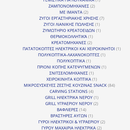
2
προϊόν
ΖΑΜΠΟΝΟΜΗΧΑΝΕΣ
2
2
προϊόντα
ΜΕ ΙΜΑΝΤΑ
2
προϊόντα
7
ΖΥΓΟΙ ΕΡΓΑΣΤΗΡΙΑΚΗΣ ΧΡΗΣΗΣ
7
1
προϊόντα
ΖΥΓΟΙ ΛΙΑΝΙΚΗΣ ΠΩΛΗΣΗΣ
1
προϊόν
1
ΖΥΜΩΤΗΡΙΟ ΚΡΕΑΤΟΕΙΔΩΝ
1
1
προϊόν
ΘΕΡΜΟΚΟΛΛΗΤΙΚΆ
1
2
προϊόν
ΚΡΕΑΤΟΜΗΧΑΝΕΣ
2
προϊόντα
1
ΠΑΤΑΤΟΚΟΠΤΕΣ ΗΛΕΚΤΡΙΚΟΙ ΚΑΙ ΧΕΙΡΟΚΙΝΗΤΟΙ
1
1
προϊ
ΠΟΛΥΚΟΠΤΙΚΑ-ΛΑΧΑΝΟΚΟΠΤΕΣ
1
1
προϊόν
ΠΟΛΥΚΟΠΤΙΚΑ
1
προϊόν
1
ΠΡΙΟΝΙ ΚΟΠΗΣ ΚΑΤΕΨΥΓΜΕΝΩΝ
1
1
προϊόν
ΣΝΙΤΣΕΛΟΜΗΧΑΝΕΣ
1
προϊόν
1
ΧΕΙΡΟΚΙΝΗΤΑ ΚΟΠΤΙΚΑ
1
προϊόν
84
ΜΙΚΡΟΣΥΣΚΕΥΕΣ ΖΕΣΤΗΣ ΚΟΥΖΙΝΑΣ SNACK
84
4
προϊόντ
CARVING STATIONS
4
προϊόντα
1
GRILL ΗΛΕΚΤΡΙΚΑ ΝΕΡΟΥ
1
2
προϊόν
GRILL ΥΓΡΑΕΡΙΟΥ ΝΕΡΟΥ
2
14
προϊόντα
ΒΑΦΛΙΕΡΕΣ
14
προϊόντα
1
ΒΡΑΣΤΗΡΕΣ ΑΥΓΩΝ
1
προϊόν
2
ΓΥΡΟΙ ΗΛΕΚΤΡΙΚΟΙ & ΥΓΡΑΕΡΙΟΥ
2
2
προϊόντα
ΓΥΡΟΥ ΜΑΧΑΙΡΙΑ ΗΛΕΚΤΡΙΚΑ
2