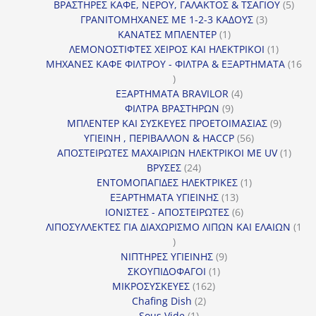
προϊόντα
5
ΒΡΑΣΤΗΡΕΣ ΚΑΦΕ, ΝΕΡΟΥ, ΓΑΛΑΚΤΟΣ & ΤΣΑΓΙΟΥ
5
3
προϊ
ΓΡΑΝΙΤΟΜΗΧΑΝΕΣ ΜΕ 1-2-3 ΚΑΔΟΥΣ
3
1
προϊόντα
ΚΑΝΑΤΕΣ ΜΠΛΕΝΤΕΡ
1
προϊόν
1
ΛΕΜΟΝΟΣΤΙΦΤΕΣ ΧΕΙΡΟΣ ΚΑΙ ΗΛΕΚΤΡΙΚΟΙ
1
προϊόν
ΜΗΧΑΝΕΣ ΚΑΦΕ ΦΙΛΤΡΟΥ - ΦΙΛΤΡΑ & ΕΞΑΡΤΗΜΑΤΑ
16
16
προϊόντα
4
ΕΞΑΡΤΗΜΑΤΑ BRAVILOR
4
9
προϊόντα
ΦΙΛΤΡΑ ΒΡΑΣΤΗΡΩΝ
9
προϊόντα
9
ΜΠΛΕΝΤΕΡ ΚΑΙ ΣΥΣΚΕΥΕΣ ΠΡΟΕΤΟΙΜΑΣΙΑΣ
9
56
προϊόντ
ΥΓΙΕΙΝΗ , ΠΕΡΙΒΑΛΛΟΝ & HACCP
56
προϊόντα
1
ΑΠΟΣΤΕΙΡΩΤΕΣ ΜΑΧΑΙΡΙΩΝ ΗΛΕΚΤΡΙΚΟΙ ΜΕ UV
1
24
προϊό
ΒΡΥΣΕΣ
24
προϊόντα
1
ΕΝΤΟΜΟΠΑΓΙΔΕΣ ΗΛΕΚΤΡΙΚΕΣ
1
13
προϊόν
ΕΞΑΡΤΗΜΑΤΑ ΥΓΙΕΙΝΗΣ
13
προϊόντα
6
ΙΟΝΙΣΤΕΣ - ΑΠΟΣΤΕΙΡΩΤΕΣ
6
προϊόντα
ΛΙΠΟΣΥΛΛΕΚΤΕΣ ΓΙΑ ΔΙΑΧΩΡΙΣΜΟ ΛΙΠΩΝ ΚΑΙ ΕΛΑΙΩΝ
1
1
προϊόν
9
ΝΙΠΤΗΡΕΣ ΥΓΙΕΙΝΗΣ
9
1
προϊόντα
ΣΚΟΥΠΙΔΟΦΑΓΟΙ
1
162
προϊόν
ΜΙΚΡΟΣΥΣΚΕΥΕΣ
162
2
προϊόντα
Chafing Dish
2
1
προϊόντα
Sous Vide
1