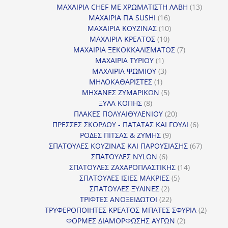
προϊόντα
13
ΜΑΧΑΙΡΙΑ CHEF ΜΕ ΧΡΩΜΑΤΙΣΤΗ ΛΑΒΗ
13
16
προϊόντ
ΜΑΧΑΙΡΙΑ ΓΙΑ SUSHI
16
προϊόντα
10
ΜΑΧΑΙΡΙΑ ΚΟΥΖΙΝΑΣ
10
10
προϊόντα
ΜΑΧΑΙΡΙΑ ΚΡΕΑΤΟΣ
10
προϊόντα
7
ΜΑΧΑΙΡΙΑ ΞΕΚΟΚΚΑΛΙΣΜΑΤΟΣ
7
1
προϊόντα
ΜΑΧΑΙΡΙΑ ΤΥΡΙΟΥ
1
προϊόν
3
ΜΑΧΑΙΡΙΑ ΨΩΜΙΟΥ
3
1
προϊόντα
ΜΗΛΟΚΑΘΑΡΙΣΤΕΣ
1
προϊόν
5
ΜΗΧΑΝΕΣ ΖΥΜΑΡΙΚΩΝ
5
8
προϊόντα
ΞΥΛΑ ΚΟΠΗΣ
8
προϊόντα
20
ΠΛΑΚΕΣ ΠΟΛΥΑΙΘΥΛΕΝΙΟΥ
20
προϊόντα
6
ΠΡΕΣΣΕΣ ΣΚΟΡΔΟΥ - ΠΑΤΑΤΑΣ ΚΑΙ ΓΟΥΔΙ
6
9
προϊόντα
ΡΟΔΕΣ ΠΙΤΣΑΣ & ΖΥΜΗΣ
9
προϊόντα
67
ΣΠΑΤΟΥΛΕΣ ΚΟΥΖΙΝΑΣ ΚΑΙ ΠΑΡΟΥΣΙΑΣΗΣ
67
6
προϊόντ
ΣΠΑΤΟΥΛΕΣ NYLON
6
προϊόντα
14
ΣΠΑΤΟΥΛΕΣ ΖΑΧΑΡΟΠΛΑΣΤΙΚΗΣ
14
5
προϊόντα
ΣΠΑΤΟΥΛΕΣ ΙΣΙΕΣ ΜΑΚΡΙΕΣ
5
2
προϊόντα
ΣΠΑΤΟΥΛΕΣ ΞΥΛΙΝΕΣ
2
προϊόντα
22
ΤΡΙΦΤΕΣ ΑΝΟΞΕΙΔΩΤΟΙ
22
προϊόντα
2
ΤΡΥΦΕΡΟΠΟΙΗΤΕΣ ΚΡΕΑΤΟΣ ΜΠΑΤΕΣ ΣΦΥΡΙΑ
2
2
προϊόν
ΦΟΡΜΕΣ ΔΙΑΜΟΡΦΩΣΗΣ ΑΥΓΩΝ
2