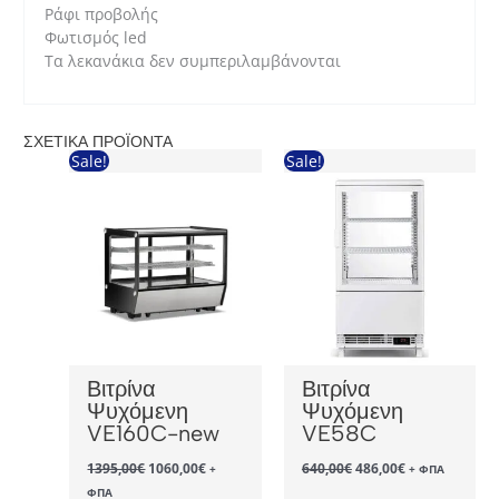
Ράφι προβολής
Φωτισμός led
Τα λεκανάκια δεν συμπεριλαμβάνονται
ΣΧΕΤΙΚΆ ΠΡΟΪΌΝΤΑ
Sale!
Sale!
Βιτρίνα
Βιτρίνα
Ψυχόμενη
Ψυχόμενη
VE160C-new
VE58C
Original
Η
Original
Η
1395,00
€
1060,00
€
640,00
€
486,00
€
+
+ ΦΠΑ
price
τρέχουσα
price
τρέχουσα
ΦΠΑ
was:
τιμή
was:
τιμή