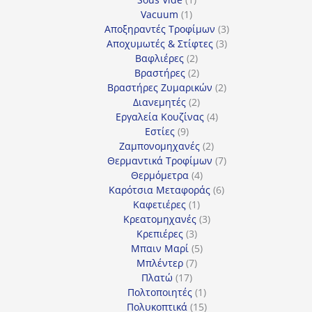
1
προϊόν
Vacuum
1
προϊόν
3
Αποξηραντές Τροφίμων
3
3
προϊόντα
Αποχυμωτές & Στίφτες
3
2
προϊόντα
Βαφλιέρες
2
προϊόντα
2
Βραστήρες
2
προϊόντα
2
Βραστήρες Ζυμαρικών
2
2
προϊόντα
Διανεμητές
2
προϊόντα
4
Εργαλεία Κουζίνας
4
9
προϊόντα
Εστίες
9
προϊόντα
2
Ζαμπονομηχανές
2
προϊόντα
7
Θερμαντικά Τροφίμων
7
4
προϊόντα
Θερμόμετρα
4
προϊόντα
6
Καρότσια Μεταφοράς
6
1
προϊόντα
Καφετιέρες
1
προϊόν
3
Κρεατομηχανές
3
3
προϊόντα
Κρεπιέρες
3
προϊόντα
5
Μπαιν Μαρί
5
7
προϊόντα
Μπλέντερ
7
17
προϊόντα
Πλατώ
17
προϊόντα
1
Πολτοποιητές
1
προϊόν
15
Πολυκοπτικά
15