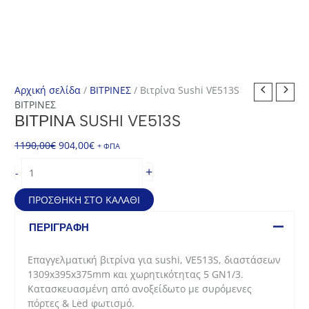
Αρχική σελίδα
/
ΒΙΤΡΙΝΕΣ
/ Βιτρίνα Sushi VE513S
ΒΙΤΡΙΝΕΣ
ΒΙΤΡΊΝΑ SUSHI VE513S
Original
Η
1190,00
€
904,00
€
+ ΦΠΑ
price
τρέχουσα
Βιτρίνα
+
-
was:
τιμή
Sushi
1190,00€.
είναι:
VE513S
ΠΡΟΣΘΉΚΗ ΣΤΟ ΚΑΛΆΘΙ
904,00€.
ποσότητα
ΠΕΡΙΓΡΑΦΉ
Επαγγελματική βιτρίνα για sushi, VE513S, διαστάσεων
1309x395x375mm και χωρητικότητας 5 GN1/3.
Κατασκευασμένη από ανοξείδωτο με συρόμενες
πόρτες & Led φωτισμό.