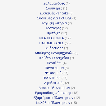
1
προϊόντα
Σαλαμάνδρες
1
1
προϊόν
Σουπιέρες
1
προϊόν
3
Συσκευές Pancake
3
προϊόντα
1
Συσκευές για Hot Dog
1
2
προϊόν
Ταχυζυμωτήρια
2
12
προϊόντα
Τοστιέρες
12
12
προϊόντα
Φριτέζες
12
προϊόντα
12
ΝΕΑ ΠΡΟΪΟΝΤΑ
12
προϊόντα
68
ΠΑΓΟΜΗΧΑΝΕΣ
68
7
προϊόντα
Ανάδευσης
7
προϊόντα
9
Αποθήκες Παγομηχανών
9
7
προϊόντα
Καθέτου Στοιχείου
7
4
προϊόντα
Παγολέπι
4
προϊόντα
8
Παγότριμμα
8
27
προϊόντα
Ψεκασμού
27
57
προϊόντα
ΠΛΥΝΤΗΡΙΑ
57
προϊόντα
2
Αφαλατωτές
2
προϊόντα
2
Βάσεις Πλυντηρίων
2
προϊόντα
18
Εμπρόσθιας Φόρτωσης
18
προϊόντα
12
Εξαρτήματα Πλυντηρίων
12
15
προϊόντα
Καλάθια Πλυντηρίων
15