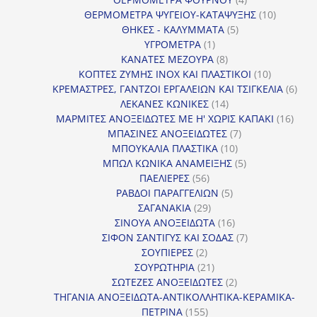
προϊόντα
10
ΘΕΡΜΟΜΕΤΡΑ ΨΥΓΕΙΟΥ-ΚΑΤΑΨΥΞΗΣ
10
5
προϊόντα
ΘΗΚΕΣ - ΚΑΛΥΜΜΑΤΑ
5
1
προϊόντα
ΥΓΡΟΜΕΤΡΑ
1
προϊόν
8
ΚΑΝΑΤΕΣ ΜΕΖΟΥΡΑ
8
προϊόντα
10
ΚΟΠΤΕΣ ΖΥΜΗΣ INOX ΚΑΙ ΠΛΑΣΤΙΚΟΙ
10
προϊόντα
6
ΚΡΕΜΑΣΤΡΕΣ, ΓΑΝΤΖΟΙ ΕΡΓΑΛΕΙΩΝ ΚΑΙ ΤΣΙΓΚΕΛΙΑ
6
14
προϊ
ΛΕΚΑΝΕΣ ΚΩΝΙΚΕΣ
14
προϊόντα
16
ΜΑΡΜΙΤΕΣ ΑΝΟΞΕΙΔΩΤΕΣ ΜΕ Η' ΧΩΡΙΣ ΚΑΠΑΚΙ
16
7
προϊ
ΜΠΑΣΙΝΕΣ ΑΝΟΞΕΙΔΩΤΕΣ
7
10
προϊόντα
ΜΠΟΥΚΑΛΙΑ ΠΛΑΣΤΙΚΑ
10
προϊόντα
5
ΜΠΩΛ ΚΩΝΙΚΑ ΑΝΑΜΕΙΞΗΣ
5
56
προϊόντα
ΠΑΕΛΙΕΡΕΣ
56
προϊόντα
5
ΡΑΒΔΟΙ ΠΑΡΑΓΓΕΛΙΩΝ
5
29
προϊόντα
ΣΑΓΑΝΑΚΙΑ
29
προϊόντα
16
ΣΙΝΟΥΑ ΑΝΟΞΕΙΔΩΤΑ
16
προϊόντα
7
ΣΙΦΟΝ ΣΑΝΤΙΓΥΣ ΚΑΙ ΣΟΔΑΣ
7
2
προϊόντα
ΣΟΥΠΙΕΡΕΣ
2
προϊόντα
21
ΣΟΥΡΩΤΗΡΙΑ
21
προϊόντα
2
ΣΩΤΕΖΕΣ ΑΝΟΞΕΙΔΩΤΕΣ
2
προϊόντα
ΤΗΓΑΝΙΑ ΑΝΟΞΕΙΔΩΤΑ-ΑΝΤΙΚΟΛΛΗΤΙΚΑ-ΚΕΡΑΜΙΚΑ-
155
ΠΕΤΡΙΝΑ
155