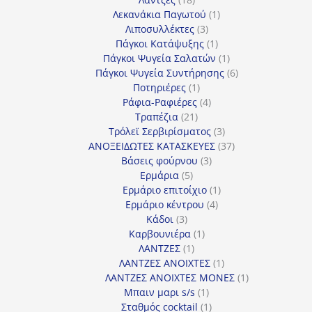
προϊόντα
1
Λεκανάκια Παγωτού
1
3
προϊόν
Λιποσυλλέκτες
3
προϊόντα
1
Πάγκοι Κατάψυξης
1
προϊόν
1
Πάγκοι Ψυγεία Σαλατών
1
προϊόν
6
Πάγκοι Ψυγεία Συντήρησης
6
1
προϊόντα
Ποτηριέρες
1
προϊόν
4
Ράφια-Ραφιέρες
4
21
προϊόντα
Τραπέζια
21
προϊόντα
3
Τρόλεϊ Σερβιρίσματος
3
προϊόντα
37
ΑΝΟΞΕΙΔΩΤΕΣ ΚΑΤΑΣΚΕΥΕΣ
37
3
προϊόντα
Βάσεις φούρνου
3
5
προϊόντα
Ερμάρια
5
προϊόντα
1
Ερμάριο επιτοίχιο
1
4
προϊόν
Ερμάριο κέντρου
4
3
προϊόντα
Κάδοι
3
προϊόντα
1
Καρβουνιέρα
1
1
προϊόν
ΛΑΝΤΖΕΣ
1
προϊόν
1
ΛΑΝΤΖΕΣ ΑΝΟΙΧΤΕΣ
1
προϊόν
1
ΛΑΝΤΖΕΣ ΑΝΟΙΧΤΕΣ ΜΟΝΕΣ
1
1
προϊόν
Μπαιν μαρι s/s
1
προϊόν
1
Σταθμός cocktail
1