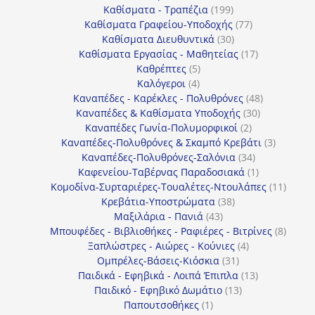
προϊόντα
199
Καθίσματα - Τραπέζια
199
προϊόντα
77
Καθίσματα Γραφείου-Υποδοχής
77
30
προϊόντα
Καθίσματα Διευθυντικά
30
προϊόντα
17
Καθίσματα Εργασίας - Μαθητείας
17
5
προϊόντα
Καθρέπτες
5
4
προϊόντα
Καλόγεροι
4
προϊόντα
48
Καναπέδες - Καρέκλες - Πολυθρόνες
48
30
προϊόντα
Καναπέδες & Καθίσματα Υποδοχής
30
2
προϊόντα
Καναπέδες Γωνία-Πολυμορφικοί
2
προϊόντα
3
Καναπέδες-Πολυθρόνες & Σκαμπό Κρεβάτι
3
34
προϊόντ
Καναπέδες-Πολυθρόνες-Σαλόνια
34
προϊόντα
1
Καφενείου-Ταβέρνας Παραδοσιακά
1
προϊόν
11
Κομοδίνα-Συρταριέρες-Τουαλέτες-Ντουλάπες
11
38
προϊόν
Κρεβάτια-Υποστρώματα
38
43
προϊόντα
Μαξιλάρια - Πανιά
43
προϊόντα
8
Μπουφέδες - Βιβλιοθήκες - Ραφιέρες - Βιτρίνες
8
4
προϊό
Ξαπλώστρες - Αιώρες - Κούνιες
4
31
προϊόντα
Ομπρέλες-Βάσεις-Κιόσκια
31
προϊόντα
13
Παιδικά - Εφηβικά - Λοιπά Έπιπλα
13
13
προϊόντα
Παιδικό - Εφηβικό Δωμάτιο
13
1
προϊόντα
Παπουτσοθήκες
1