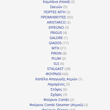
2
προϊόντα
Καμπάνα (Hood)
2
5
προϊόντα
Σκευών
5
προϊόντα
3
ΠΟΡΤΕΣ MTH
3
προϊόντα
92
ΠΡΟΜΗΘΕΥΤΕΣ
92
2
προϊόντα
ARISTARCO
2
3
προϊόντα
EFFEUNO
3
4
προϊόντα
FRIGUS
4
προϊόντα
1
GALORE
1
προϊόν
17
GIADOS
17
21
προϊόντα
MTH
21
προϊόντα
8
PIRON
8
2
προϊόντα
PLUM
2
6
προϊόντα
SLS
6
προϊόντα
28
STALGAST
28
66
προϊόντα
ΦΟΥΡΝΟΙ
66
προϊόντα
1
Καπέλα Απαγωγής Ατμών
1
5
προϊόν
Λαμαρίνες
5
6
προϊόντα
Στόφες
6
προϊόντα
3
Σχάρες
3
προϊόντα
2
Φούρνοι Combi
2
προϊόντα
2
Φούρνοι Combi Steamer (Ατμού)
2
18
προϊόντα
Φούρνοι Πίτσας
18