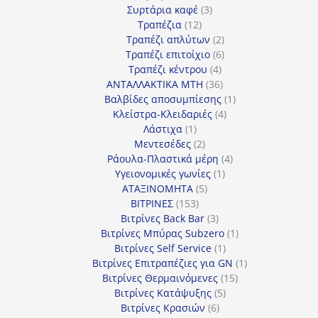
3
προϊόν
Συρτάρια καφέ
3
12
προϊόντα
Τραπέζια
12
προϊόντα
2
Τραπέζι απλύτων
2
προϊόντα
6
Τραπέζι επιτοίχιο
6
4
προϊόντα
Τραπέζι κέντρου
4
προϊόντα
36
ΑΝΤΑΛΛΑΚΤΙΚΑ MTH
36
προϊόντα
1
Βαλβίδες αποσυμπίεσης
1
4
προϊόν
Κλείστρα-Κλειδαριές
4
1
προϊόντα
Λάστιχα
1
προϊόν
2
Μεντεσέδες
2
προϊόντα
4
Ράουλα-Πλαστικά μέρη
4
1
προϊόντα
Υγειονομικές γωνίες
1
5
προϊόν
ΑΤΑΞΙΝΟΜΗΤΑ
5
153
προϊόντα
ΒΙΤΡΙΝΕΣ
153
προϊόντα
3
Βιτρίνες Back Bar
3
προϊόντα
1
Βιτρίνες Mπύρας Subzero
1
1
προϊόν
Βιτρίνες Self Service
1
προϊόν
1
Βιτρίνες Επιτραπέζιες για GN
1
15
προϊόν
Βιτρίνες Θερμαινόμενες
15
5
προϊόντα
Βιτρίνες Κατάψυξης
5
6
προϊόντα
Βιτρίνες Κρασιών
6