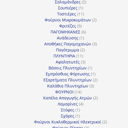
2
προϊόν
Σαλαμάνδρες
2
1
προϊόντα
Σουπιέρες
1
προϊόν
11
Τοστιέρες
11
προϊόντα
2
Φούρνοι Μικροκυμάτων
2
9
προϊόντα
Φριτέζες
9
προϊόντα
6
ΠΑΓΟΜΗΧΑΝΕΣ
6
1
προϊόντα
Ανάδευσης
1
προϊόν
3
Αποθήκες Παγομηχανών
3
2
προϊόντα
Παγότριμμα
2
11
προϊόντα
ΠΛΥΝΤΗΡΙΑ
11
προϊόντα
3
Αφαλατωτές
3
προϊόντα
1
Βάσεις Πλυντηρίων
1
προϊόν
1
Εμπρόσθιας Φόρτωσης
1
προϊόν
2
Εξαρτήματα Πλυντηρίων
2
3
προϊόντα
Καλάθια Πλυντηρίων
3
14
προϊόντα
ΦΟΥΡΝΟΙ
14
προϊόντα
2
Καπέλα Απαγωγής Ατμών
2
4
προϊόντα
Λαμαρίνες
4
1
προϊόντα
Στόφες
1
προϊόν
1
Σχάρες
1
προϊόν
2
Φούρνοι Κυκλοθερμικοί Ηλεκτρικοί
2
4
προϊόντα
Φούρνοι Πίτσας
4