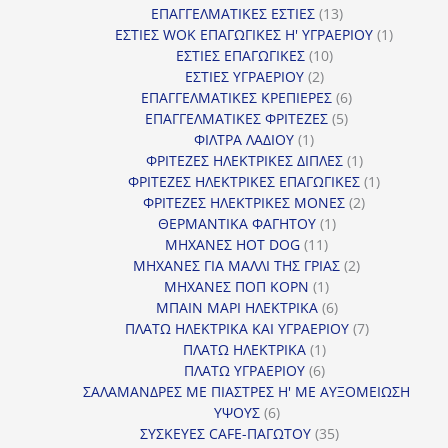
13
προϊόντα
ΕΠΑΓΓΕΛΜΑΤΙΚΕΣ ΕΣΤΙΕΣ
13
προϊόντα
1
ΕΣΤΙΕΣ WOK ΕΠΑΓΩΓΙΚΕΣ Η' ΥΓΡΑΕΡΙΟΥ
1
10
προϊόν
ΕΣΤΙΕΣ ΕΠΑΓΩΓΙΚΕΣ
10
2
προϊόντα
ΕΣΤΙΕΣ ΥΓΡΑΕΡΙΟΥ
2
προϊόντα
6
ΕΠΑΓΓΕΛΜΑΤΙΚΕΣ ΚΡΕΠΙΕΡΕΣ
6
5
προϊόντα
ΕΠΑΓΓΕΛΜΑΤΙΚΕΣ ΦΡΙΤΕΖΕΣ
5
1
προϊόντα
ΦΙΛΤΡΑ ΛΑΔΙΟΥ
1
προϊόν
1
ΦΡΙΤΕΖΕΣ ΗΛΕΚΤΡΙΚΕΣ ΔΙΠΛΕΣ
1
προϊόν
1
ΦΡΙΤΕΖΕΣ ΗΛΕΚΤΡΙΚΕΣ ΕΠΑΓΩΓΙΚΕΣ
1
2
προϊόν
ΦΡΙΤΕΖΕΣ ΗΛΕΚΤΡΙΚΕΣ ΜΟΝΕΣ
2
1
προϊόντα
ΘΕΡΜΑΝΤΙΚΑ ΦΑΓΗΤΟΥ
1
11
προϊόν
ΜΗΧΑΝΕΣ HOT DOG
11
προϊόντα
2
ΜΗΧΑΝΕΣ ΓΙΑ ΜΑΛΛΙ ΤΗΣ ΓΡΙΑΣ
2
1
προϊόντα
ΜΗΧΑΝΕΣ ΠΟΠ ΚΟΡΝ
1
προϊόν
6
ΜΠΑΙΝ ΜΑΡΙ ΗΛΕΚΤΡΙΚΑ
6
προϊόντα
7
ΠΛΑΤΩ ΗΛΕΚΤΡΙΚΑ ΚΑΙ ΥΓΡΑΕΡΙΟΥ
7
1
προϊόντα
ΠΛΑΤΩ ΗΛΕΚΤΡΙΚΑ
1
6
προϊόν
ΠΛΑΤΩ ΥΓΡΑΕΡΙΟΥ
6
προϊόντα
ΣΑΛΑΜΑΝΔΡΕΣ ΜΕ ΠΙΑΣΤΡΕΣ Η' ΜΕ ΑΥΞΟΜΕΙΩΣΗ
6
ΥΨΟΥΣ
6
προϊόντα
35
ΣΥΣΚΕΥΕΣ CAFE-ΠΑΓΩΤΟΥ
35