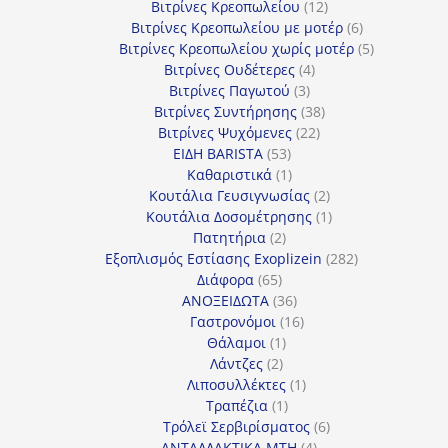
προϊόντα
12
Βιτρίνες Κρεοπωλείου
12
προϊόντα
6
Βιτρίνες Κρεοπωλείου με μοτέρ
6
προϊόντα
5
Βιτρίνες Κρεοπωλείου χωρίς μοτέρ
5
4
προϊόντα
Βιτρίνες Ουδέτερες
4
3
προϊόντα
Βιτρίνες Παγωτού
3
προϊόντα
38
Βιτρίνες Συντήρησης
38
22
προϊόντα
Βιτρίνες Ψυχόμενες
22
53
προϊόντα
ΕΙΔΗ BARISTA
53
προϊόντα
1
Καθαριστικά
1
προϊόν
2
Κουτάλια Γευσιγνωσίας
2
προϊόντα
1
Κουτάλια Δοσομέτρησης
1
2
προϊόν
Πατητήρια
2
προϊόντα
282
Εξοπλισμός Εστίασης Exoplizein
282
65
προϊόντα
Διάφορα
65
προϊόντα
36
ΑΝΟΞΕΙΔΩΤΑ
36
προϊόντα
16
Γαστρονόμοι
16
1
προϊόντα
Θάλαμοι
1
2
προϊόν
Λάντζες
2
προϊόντα
1
Λιποσυλλέκτες
1
1
προϊόν
Τραπέζια
1
προϊόν
6
Τρόλεϊ Σερβιρίσματος
6
4
προϊόντα
ΑΝΤΑΛΛΑΚΤΙΚΑ MTH
4