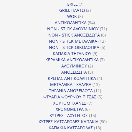
7
προϊόντα
GRILL
7
προϊόντα
2
GRILL ΠΛΑΤΩ
2
8
προϊόντα
WOK
8
προϊόντα
94
ΑΝΤΙΚΟΛΛΗΤΙΚΑ
94
προϊόντα
71
NON - STICK ΑΛΟΥΜΙΝΙΟΥ
71
6
προϊόντα
NON - STICK ΑΝΟΞΕΙΔΩΤΑ
6
12
προϊόντα
NON - STICK ΜΕΤΑΛΛΙΚΑ
12
5
προϊόντα
NON - STICK ΟΙΚΟΛΟΓΙΚΑ
5
9
προϊόντα
ΚΑΠΑΚΙΑ ΤΗΓΑΝΙΟΥ
9
προϊόντα
7
ΚΕΡΑΜΙΚΑ ΑΝΤΙΚΟΛΛΗΤΙΚΑ
7
2
προϊόντα
ΑΛΟΥΜΙΝΙΟΥ
2
προϊόντα
5
ΑΝΟΞΕΙΔΩΤΑ
5
προϊόντα
4
ΚΡΕΠΑΣ ΑΝΤΙΚΟΛΛΗΤΙΚΑ
4
13
προϊόντα
ΜΕΤΑΛΛΙΚΑ - ΧΑΛΥΒΑ
13
προϊόντα
11
ΤΗΓΑΝΙΑ ΑΝΟΞΕΙΔΩΤΑ
11
προϊόντα
5
ΦΤΥΑΡΙΑ ΦΟΥΡΝΟΥ ΠΙΤΣΑΣ
5
7
προϊόντα
ΧΟΡΤΟΜΗΧΑΝΕΣ
7
6
προϊόντα
ΧΡΟΝΟΜΕΤΡΑ
6
προϊόντα
15
ΧΥΤΡΕΣ ΤΑΧΥΤΗΤΟΣ
15
προϊόντα
80
ΧΥΤΡΕΣ-ΚΑΤΣΑΡΟΛΕΣ-ΚΑΠΑΚΙΑ
80
18
προϊόντα
ΚΑΠΑΚΙΑ ΚΑΤΣΑΡΟΛΑΣ
18