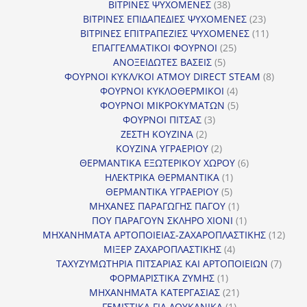
38
προϊόντα
ΒΙΤΡΙΝΕΣ ΨΥΧΟΜΕΝΕΣ
38
προϊόντα
23
ΒΙΤΡΙΝΕΣ ΕΠΙΔΑΠΕΔΙΕΣ ΨΥΧΟΜΕΝΕΣ
23
προϊόντα
11
ΒΙΤΡΙΝΕΣ ΕΠΙΤΡΑΠΕΖΙΕΣ ΨΥΧΟΜΕΝΕΣ
11
25
προϊόντ
ΕΠΑΓΓΕΛΜΑΤΙΚΟΙ ΦΟΥΡΝΟΙ
25
5
προϊόντα
ΑΝΟΞΕΙΔΩΤΕΣ ΒΑΣΕΙΣ
5
προϊόντα
8
ΦΟΥΡΝΟΙ ΚΥΚΛ/ΚΟΙ ΑΤΜΟΥ DIRECT STEAM
8
4
προϊόν
ΦΟΥΡΝΟΙ ΚΥΚΛΟΘΕΡΜΙΚΟΙ
4
προϊόντα
5
ΦΟΥΡΝΟΙ ΜΙΚΡΟΚΥΜΑΤΩΝ
5
3
προϊόντα
ΦΟΥΡΝΟΙ ΠΙΤΣΑΣ
3
2
προϊόντα
ΖΕΣΤΗ ΚΟΥΖΙΝΑ
2
προϊόντα
2
ΚΟΥΖΙΝΑ ΥΓΡΑΕΡΙΟΥ
2
προϊόντα
6
ΘΕΡΜΑΝΤΙΚΑ ΕΞΩΤΕΡΙΚΟΥ ΧΩΡΟΥ
6
1
προϊόντα
ΗΛΕΚΤΡΙΚΑ ΘΕΡΜΑΝΤΙΚΑ
1
5
προϊόν
ΘΕΡΜΑΝΤΙΚΑ ΥΓΡΑΕΡΙΟΥ
5
προϊόντα
1
ΜΗΧΑΝΕΣ ΠΑΡΑΓΩΓΗΣ ΠΑΓΟΥ
1
προϊόν
1
ΠΟΥ ΠΑΡΑΓΟΥΝ ΣΚΛΗΡΟ ΧΙΟΝΙ
1
προϊόν
12
ΜΗΧΑΝΗΜΑΤΑ ΑΡΤΟΠΟΙΕΙΑΣ-ΖΑΧΑΡΟΠΛΑΣΤΙΚΗΣ
12
4
προϊ
ΜΙΞΕΡ ΖΑΧΑΡΟΠΛΑΣΤΙΚΗΣ
4
προϊόντα
7
ΤΑΧΥΖΥΜΩΤΗΡΙΑ ΠΙΤΣΑΡΙΑΣ ΚΑΙ ΑΡΤΟΠΟΙΕΙΩΝ
7
1
προϊό
ΦΟΡΜΑΡΙΣΤΙΚΑ ΖΥΜΗΣ
1
προϊόν
21
ΜΗΧΑΝΗΜΑΤΑ ΚΑΤΕΡΓΑΣΙΑΣ
21
1
προϊόντα
ΓΕΜΙΣΤΙΚΑ ΓΙΑ ΛΟΥΚΑΝΙΚΑ
1