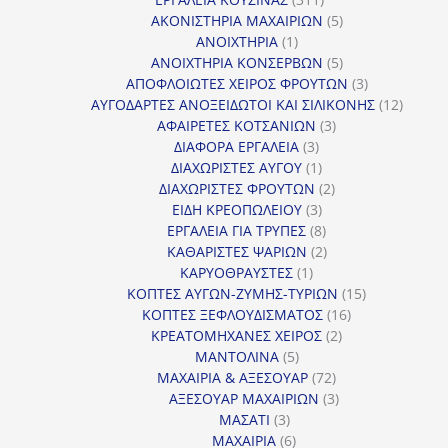
προϊόντα
5
ΑΚΟΝΙΣΤΗΡΙΑ ΜΑΧΑΙΡΙΩΝ
5
1
προϊόντα
ΑΝΟΙΧΤΗΡΙΑ
1
προϊόν
5
ΑΝΟΙΧΤΗΡΙΑ ΚΟΝΣΕΡΒΩΝ
5
προϊόντα
3
ΑΠΟΦΛΟΙΩΤΕΣ ΧΕΙΡΟΣ ΦΡΟΥΤΩΝ
3
προϊόντα
12
ΑΥΓΟΔΑΡΤΕΣ ΑΝΟΞΕΙΔΩΤΟΙ ΚΑΙ ΣΙΛΙΚΟΝΗΣ
12
3
προϊόν
ΑΦΑΙΡΕΤΕΣ ΚΟΤΣΑΝΙΩΝ
3
3
προϊόντα
ΔΙΑΦΟΡΑ ΕΡΓΑΛΕΙΑ
3
προϊόντα
1
ΔΙΑΧΩΡΙΣΤΕΣ ΑΥΓΟΥ
1
προϊόν
2
ΔΙΑΧΩΡΙΣΤΕΣ ΦΡΟΥΤΩΝ
2
3
προϊόντα
ΕΙΔΗ ΚΡΕΟΠΩΛΕΙΟΥ
3
προϊόντα
8
ΕΡΓΑΛΕΙΑ ΓΙΑ ΤΡΥΠΕΣ
8
προϊόντα
2
ΚΑΘΑΡΙΣΤΕΣ ΨΑΡΙΩΝ
2
1
προϊόντα
ΚΑΡΥΟΘΡΑΥΣΤΕΣ
1
προϊόν
15
ΚΟΠΤΕΣ ΑΥΓΩΝ-ΖΥΜΗΣ-ΤΥΡΙΩΝ
15
16
προϊόντα
ΚΟΠΤΕΣ ΞΕΦΛΟΥΔΙΣΜΑΤΟΣ
16
2
προϊόντα
ΚΡΕΑΤΟΜΗΧΑΝΕΣ ΧΕΙΡΟΣ
2
5
προϊόντα
ΜΑΝΤΟΛΙΝΑ
5
προϊόντα
72
ΜΑΧΑΙΡΙΑ & ΑΞΕΣΟΥΑΡ
72
προϊόντα
3
ΑΞΕΣΟΥΑΡ ΜΑΧΑΙΡΙΩΝ
3
3
προϊόντα
ΜΑΣΑΤΙ
3
προϊόντα
6
ΜΑΧΑΙΡΙΑ
6