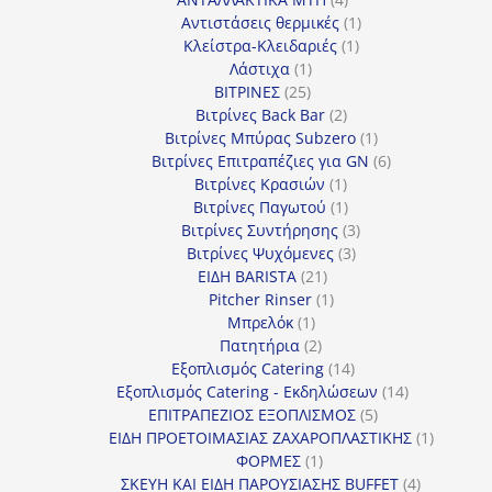
προϊόντα
1
Αντιστάσεις θερμικές
1
1
προϊόν
Κλείστρα-Κλειδαριές
1
1
προϊόν
Λάστιχα
1
25
προϊόν
ΒΙΤΡΙΝΕΣ
25
προϊόντα
2
Βιτρίνες Back Bar
2
προϊόντα
1
Βιτρίνες Mπύρας Subzero
1
προϊόν
6
Βιτρίνες Επιτραπέζιες για GN
6
1
προϊόντα
Βιτρίνες Κρασιών
1
προϊόν
1
Βιτρίνες Παγωτού
1
προϊόν
3
Βιτρίνες Συντήρησης
3
3
προϊόντα
Βιτρίνες Ψυχόμενες
3
21
προϊόντα
ΕΙΔΗ BARISTA
21
προϊόντα
1
Pitcher Rinser
1
1
προϊόν
Μπρελόκ
1
προϊόν
2
Πατητήρια
2
προϊόντα
14
Εξοπλισμός Catering
14
προϊόντα
14
Εξοπλισμός Catering - Εκδηλώσεων
14
5
προϊόντα
ΕΠΙΤΡΑΠΕΖΙΟΣ ΕΞΟΠΛΙΣΜΟΣ
5
προϊόντα
1
ΕΙΔΗ ΠΡΟΕΤΟΙΜΑΣΙΑΣ ΖΑΧΑΡΟΠΛΑΣΤΙΚΗΣ
1
1
προϊόν
ΦΟΡΜΕΣ
1
προϊόν
4
ΣΚΕΥΗ ΚΑΙ ΕΙΔΗ ΠΑΡΟΥΣΙΑΣΗΣ BUFFET
4