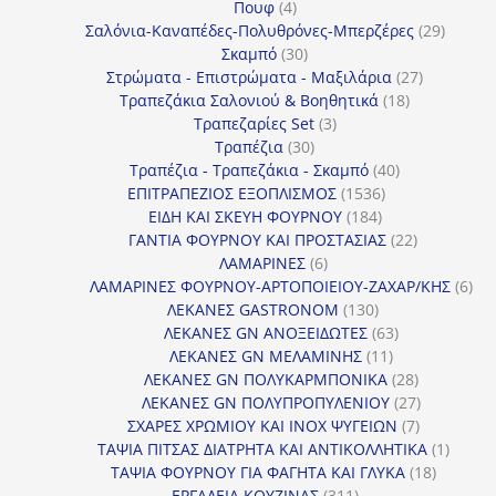
4
προϊόν
Πουφ
4
προϊόντα
29
Σαλόνια-Καναπέδες-Πολυθρόνες-Μπερζέρες
29
30
προϊόν
Σκαμπό
30
προϊόντα
27
Στρώματα - Επιστρώματα - Μαξιλάρια
27
18
προϊόντα
Τραπεζάκια Σαλονιού & Βοηθητικά
18
3
προϊόντα
Τραπεζαρίες Set
3
30
προϊόντα
Τραπέζια
30
προϊόντα
40
Τραπέζια - Τραπεζάκια - Σκαμπό
40
1536
προϊόντα
ΕΠΙΤΡΑΠΕΖΙΟΣ ΕΞΟΠΛΙΣΜΟΣ
1536
184
προϊόντα
ΕΙΔΗ ΚΑΙ ΣΚΕΥΗ ΦΟΥΡΝΟΥ
184
προϊόντα
22
ΓΑΝΤΙΑ ΦΟΥΡΝΟΥ ΚΑΙ ΠΡΟΣΤΑΣΙΑΣ
22
6
προϊόντα
ΛΑΜΑΡΙΝΕΣ
6
προϊόντα
6
ΛΑΜΑΡΙΝΕΣ ΦΟΥΡΝΟΥ-ΑΡΤΟΠΟΙΕΙΟΥ-ΖΑΧΑΡ/ΚΗΣ
6
130
προ
ΛΕΚΑΝΕΣ GASTRONOM
130
προϊόντα
63
ΛΕΚΑΝΕΣ GN ΑΝΟΞΕΙΔΩΤΕΣ
63
11
προϊόντα
ΛΕΚΑΝΕΣ GN ΜΕΛΑΜΙΝΗΣ
11
προϊόντα
28
ΛΕΚΑΝΕΣ GN ΠΟΛΥΚΑΡΜΠΟΝΙΚΑ
28
προϊόντα
27
ΛΕΚΑΝΕΣ GN ΠΟΛΥΠΡΟΠΥΛΕΝΙΟΥ
27
7
προϊόντα
ΣΧΑΡΕΣ ΧΡΩΜΙΟΥ ΚΑΙ INOX ΨΥΓΕΙΩΝ
7
προϊόντα
1
ΤΑΨΙΑ ΠΙΤΣΑΣ ΔΙΑΤΡΗΤΑ ΚΑΙ ΑΝΤΙΚΟΛΛΗΤΙΚΑ
1
18
προϊόν
ΤΑΨΙΑ ΦΟΥΡΝΟΥ ΓΙΑ ΦΑΓΗΤΑ ΚΑΙ ΓΛΥΚΑ
18
311
προϊόντ
ΕΡΓΑΛΕΙΑ ΚΟΥΖΙΝΑΣ
311