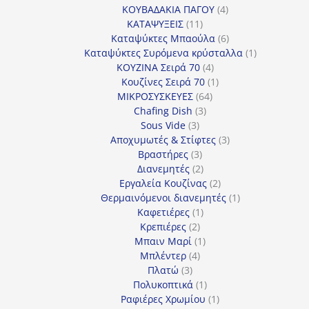
4
προϊόντα
ΚΟΥΒΑΔΑΚΙΑ ΠΑΓΟΥ
4
11
προϊόντα
ΚΑΤΑΨΥΞΕΙΣ
11
προϊόντα
6
Καταψύκτες Μπαούλα
6
προϊόντα
1
Καταψύκτες Συρόμενα κρύσταλλα
1
4
προϊόν
ΚΟΥΖΙΝΑ Σειρά 70
4
προϊόντα
1
Κουζίνες Σειρά 70
1
64
προϊόν
ΜΙΚΡΟΣΥΣΚΕΥΕΣ
64
3
προϊόντα
Chafing Dish
3
3
προϊόντα
Sous Vide
3
προϊόντα
3
Αποχυμωτές & Στίφτες
3
3
προϊόντα
Βραστήρες
3
προϊόντα
2
Διανεμητές
2
προϊόντα
2
Εργαλεία Κουζίνας
2
προϊόντα
1
Θερμαινόμενοι διανεμητές
1
1
προϊόν
Καφετιέρες
1
2
προϊόν
Κρεπιέρες
2
προϊόντα
1
Μπαιν Μαρί
1
4
προϊόν
Μπλέντερ
4
3
προϊόντα
Πλατώ
3
προϊόντα
1
Πολυκοπτικά
1
προϊόν
1
Ραφιέρες Χρωμίου
1