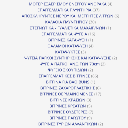
προϊόντα
4
ΜΟΤΕΡ ΕΞΑΕΡΙΣΜΟΥ ΕΝΕΡΓΟΥ ΑΝΘΡΑΚΑ
4
37
προϊόντ
ΕΠΑΓΓΕΛΜΑΤΙΚΑ ΠΛΥΝΤΗΡΙΑ
37
προϊόντα
6
ΑΠΟΣΚΛΗΡΥΝΤΕΣ ΝΕΡΟΥ ΚΑΙ ΜΕΤΡΗΤΕΣ ΛΙΤΡΩΝ
6
30
προϊ
ΚΑΛΑΘΙΑ ΠΛΥΝΤΗΡΙΟΥ
30
προϊόντα
1
ΣΤΕΓΝΩΤΙΚΑ - ΓΥΑΛΙΣΤΙΚΑ ΜΑΧΑΙΡ/ΝΩΝ
1
16
προϊόν
ΕΠΑΓΓΕΛΜΑΤΙΚΑ ΨΥΓΕΙΑ
16
1
προϊόντα
ΒΙΤΡΙΝΕΣ ΚΑΤΑΨΥΞΗ
1
προϊόν
4
ΘΑΛΑΜΟΙ ΚΑΤΑΨΥΞΗ
4
3
προϊόντα
ΚΑΤΑΨΥΚΤΕΣ
3
προϊόντα
2
ΨΥΓΕΙΑ ΠΑΓΚΟΙ ΣΥΝΤΗΡΗΣΗΣ ΚΑΙ ΚΑΤΑΨΥΞΗΣ
2
2
προϊό
ΨΥΓΕΙΑ ΠΑΓΚΟΙ ΑΝΩ ΤΩΝ 70cm
2
2
προϊόντα
ΨΥΓΕΙΟ ΣΚΟΥΠΙΔΙΩΝ
2
προϊόντα
86
ΕΠΑΓΓΕΛΜΑΤΙΚΕΣ ΒΙΤΡΙΝΕΣ
86
1
προϊόντα
ΒΙΤΡΙΝΑ ΓΙΑ BAO BUNS
1
προϊόν
6
ΒΙΤΡΙΝΕΣ ΖΑΧΑΡΟΠΛΑΣΤΙΚΗΣ
6
προϊόντα
17
ΒΙΤΡΙΝΕΣ ΘΕΡΜΑΙΝΟΜΕΝΕΣ
17
3
προϊόντα
ΒΙΤΡΙΝΕΣ ΚΡΑΣΙΩΝ
3
προϊόντα
5
ΒΙΤΡΙΝΕΣ ΚΡΕΑΤΩΝ
5
προϊόντα
7
ΒΙΤΡΙΝΕΣ ΟΥΔΕΤΕΡΕΣ
7
9
προϊόντα
ΒΙΤΡΙΝΕΣ ΠΑΓΩΤΟΥ
9
προϊόντα
2
ΒΙΤΡΙΝΕΣ ΤΥΡΙΩΝ ΑΛΛΑΝΤΙΚΩΝ
2