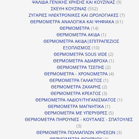
προϊόντα
9
ΨΑΛΙΔΙΑ ΓΕΝΙΚΗΣ ΧΡΗΣΗΣ ΚΑΙ ΚΟΥΖΙΝΑΣ
9
552
προϊόντα
ΣΚΕΥΗ ΚΟΥΖΙΝΑΣ
552
προϊόντα
7
ΖΥΓΑΡΙΕΣ ΗΛΕΚΤΡΟΝΙΚΕΣ ΚΑΙ ΩΡΟΛΟΓΙΑΚΕΣ
7
61
προϊόν
ΘΕΡΜΟΜΕΤΡΑ ΑΝΑΛΟΓΙΚΑ ΚΑΙ ΨΗΦΙΑΚΑ
61
14
προϊόντ
ΘΕΡΜΟΜΕΤΡΑ
14
προϊόντα
1
ΘΕΡΜΟΜΕΤΡΑ ΑΚΙΔΑ
1
προϊόν
ΘΕΡΜΟΜΕΤΡΑ ΑΚΙΔΑ|ΕΠΙΤΡΑΠΕΖΙΟΣ
10
ΕΞΟΠΛΙΣΜΟΣ
10
προϊόντα
2
ΘΕΡΜΟΜΕΤΡΑ SOUS VIDE
2
προϊόντα
1
ΘΕΡΜΟΜΕΤΡΑ ΑΔΙΑΒΡΟΧΑ
1
2
προϊόν
ΘΕΡΜΟΜΕΤΡΑ ΤΣΕΠΗΣ
2
προϊόντα
4
ΘΕΡΜΟΜΕΤΡΑ - ΧΡΟΝΟΜΕΤΡΑ
4
1
προϊόντα
ΘΕΡΜΟΜΕΤΡΑ ΓΑΛΑΚΤΟΣ
1
2
προϊόν
ΘΕΡΜΟΜΕΤΡΑ ΖΑΧΑΡΗΣ
2
προϊόντα
3
ΘΕΡΜΟΜΕΤΡΑ ΚΡΕΑΤΟΣ
3
προϊόντα
1
ΘΕΡΜΟΜΕΤΡΑ ΛΑΔΙΟΥ/ΤΗΓΑΝΙΣΜΑΤΟΣ
1
1
προϊόν
ΘΕΡΜΟΜΕΤΡΑ ΜΑΓΝΗΤΙΚΑ
1
προϊόν
5
ΘΕΡΜΟΜΕΤΡΑ ΜΕ ΥΠΕΡΥΘΡΕΣ
5
προϊόντα
ΘΕΡΜΟΜΕΤΡΑ ΠΗΡΟΥΝΕΣ - ΚΟΥΤΑΛΕΣ - ΣΠΑΤΟΥΛΕΣ
3
3
προϊόντα
3
ΘΕΡΜΟΜΕΤΡΑ ΠΟΛΛΑΠΛΩΝ ΧΡΗΣΕΩΝ
3
4
προϊόντ
ΘΕΡΜΟΜΕΤΡΑ ΦΟΥΡΝΟΥ
4