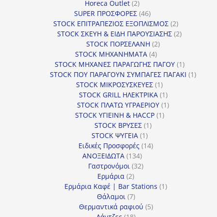
2
προϊόν
Horeca Outlet
2
προϊόντα
46
SUPER ΠΡΟΣΦΟΡΕΣ
46
προϊόντα
2
STOCK ΕΠΙΤΡΑΠΕΖΙΟΣ ΕΞΟΠΛΙΣΜΟΣ
2
προϊόντα
2
STOCK ΣΚΕΥΗ & ΕΙΔΗ ΠΑΡΟΥΣΙΑΣΗΣ
2
2
προϊόντα
STOCK ΠΟΡΣΕΛΑΝΗ
2
4
προϊόντα
STOCK ΜΗΧΑΝΗΜΑΤΑ
4
προϊόντα
1
STOCK ΜΗΧΑΝΕΣ ΠΑΡΑΓΩΓΗΣ ΠΑΓΟΥ
1
προϊόν
1
STOCK ΠΟΥ ΠΑΡΑΓΟΥΝ ΣΥΜΠΑΓΕΣ ΠΑΓΑΚΙ
1
1
προϊόν
STOCK ΜΙΚΡΟΣΥΣΚΕΥΕΣ
1
προϊόν
1
STOCK GRILL ΗΛΕΚΤΡΙΚΑ
1
προϊόν
1
STOCK ΠΛΑΤΩ ΥΓΡΑΕΡΙΟΥ
1
1
προϊόν
STOCK ΥΓΙΕΙΝΗ & HACCP
1
1
προϊόν
STOCK ΒΡΥΣΕΣ
1
1
προϊόν
STOCK ΨΥΓΕΙΑ
1
προϊόν
14
Ειδικές Προσφορές
14
134
προϊόντα
ΑΝΟΞΕΙΔΩΤΑ
134
προϊόντα
32
Γαστρονόμοι
32
2
προϊόντα
Ερμάρια
2
προϊόντα
1
Ερμάρια Καφέ | Bar Stations
1
7
προϊόν
Θάλαμοι
7
προϊόντα
5
Θερμαντικά ραφιού
5
18
προϊόντα
Λάντζες
18