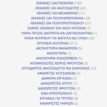
130
προ
ΛΕΚΑΝΕΣ GASTRONOM
130
προϊόντα
63
ΛΕΚΑΝΕΣ GN ΑΝΟΞΕΙΔΩΤΕΣ
63
11
προϊόντα
ΛΕΚΑΝΕΣ GN ΜΕΛΑΜΙΝΗΣ
11
προϊόντα
28
ΛΕΚΑΝΕΣ GN ΠΟΛΥΚΑΡΜΠΟΝΙΚΑ
28
προϊόντα
27
ΛΕΚΑΝΕΣ GN ΠΟΛΥΠΡΟΠΥΛΕΝΙΟΥ
27
7
προϊόντα
ΣΧΑΡΕΣ ΧΡΩΜΙΟΥ ΚΑΙ INOX ΨΥΓΕΙΩΝ
7
προϊόντα
1
ΤΑΨΙΑ ΠΙΤΣΑΣ ΔΙΑΤΡΗΤΑ ΚΑΙ ΑΝΤΙΚΟΛΛΗΤΙΚΑ
1
18
προϊόν
ΤΑΨΙΑ ΦΟΥΡΝΟΥ ΓΙΑ ΦΑΓΗΤΑ ΚΑΙ ΓΛΥΚΑ
18
311
προϊόντ
ΕΡΓΑΛΕΙΑ ΚΟΥΖΙΝΑΣ
311
προϊόντα
5
ΑΚΟΝΙΣΤΗΡΙΑ ΜΑΧΑΙΡΙΩΝ
5
1
προϊόντα
ΑΝΟΙΧΤΗΡΙΑ
1
προϊόν
5
ΑΝΟΙΧΤΗΡΙΑ ΚΟΝΣΕΡΒΩΝ
5
προϊόντα
3
ΑΠΟΦΛΟΙΩΤΕΣ ΧΕΙΡΟΣ ΦΡΟΥΤΩΝ
3
προϊόντα
12
ΑΥΓΟΔΑΡΤΕΣ ΑΝΟΞΕΙΔΩΤΟΙ ΚΑΙ ΣΙΛΙΚΟΝΗΣ
12
3
προϊόν
ΑΦΑΙΡΕΤΕΣ ΚΟΤΣΑΝΙΩΝ
3
3
προϊόντα
ΔΙΑΦΟΡΑ ΕΡΓΑΛΕΙΑ
3
προϊόντα
1
ΔΙΑΧΩΡΙΣΤΕΣ ΑΥΓΟΥ
1
προϊόν
2
ΔΙΑΧΩΡΙΣΤΕΣ ΦΡΟΥΤΩΝ
2
3
προϊόντα
ΕΙΔΗ ΚΡΕΟΠΩΛΕΙΟΥ
3
προϊόντα
8
ΕΡΓΑΛΕΙΑ ΓΙΑ ΤΡΥΠΕΣ
8
προϊόντα
2
ΚΑΘΑΡΙΣΤΕΣ ΨΑΡΙΩΝ
2