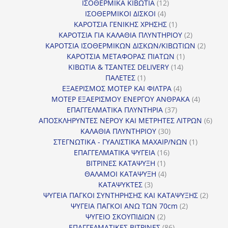
προϊόντα
12
ΙΣΟΘΕΡΜΙΚΑ ΚΙΒΩΤΙΑ
12
4
προϊόντα
ΙΣΟΘΕΡΜΙΚΟΙ ΔΙΣΚΟΙ
4
προϊόντα
1
ΚΑΡΟΤΣΙΑ ΓΕΝΙΚΗΣ ΧΡΗΣΗΣ
1
προϊόν
2
ΚΑΡΟΤΣΙΑ ΓΙΑ ΚΑΛΑΘΙΑ ΠΛΥΝΤΗΡΙΟΥ
2
προϊόντα
2
ΚΑΡΟΤΣΙΑ ΙΣΟΘΕΡΜΙΚΩΝ ΔΙΣΚΩΝ/ΚΙΒΩΤΙΩΝ
2
1
προϊόν
ΚΑΡΟΤΣΙΑ ΜΕΤΑΦΟΡΑΣ ΠΙΑΤΩΝ
1
14
προϊόν
ΚΙΒΩΤΙΑ & ΤΣΑΝΤΕΣ DELIVERY
14
1
προϊόντα
ΠΑΛΕΤΕΣ
1
προϊόν
4
ΕΞΑΕΡΙΣΜΟΣ ΜΟΤΕΡ ΚΑΙ ΦΙΛΤΡΑ
4
προϊόντα
4
ΜΟΤΕΡ ΕΞΑΕΡΙΣΜΟΥ ΕΝΕΡΓΟΥ ΑΝΘΡΑΚΑ
4
37
προϊόντ
ΕΠΑΓΓΕΛΜΑΤΙΚΑ ΠΛΥΝΤΗΡΙΑ
37
προϊόντα
6
ΑΠΟΣΚΛΗΡΥΝΤΕΣ ΝΕΡΟΥ ΚΑΙ ΜΕΤΡΗΤΕΣ ΛΙΤΡΩΝ
6
30
προϊ
ΚΑΛΑΘΙΑ ΠΛΥΝΤΗΡΙΟΥ
30
προϊόντα
1
ΣΤΕΓΝΩΤΙΚΑ - ΓΥΑΛΙΣΤΙΚΑ ΜΑΧΑΙΡ/ΝΩΝ
1
16
προϊόν
ΕΠΑΓΓΕΛΜΑΤΙΚΑ ΨΥΓΕΙΑ
16
1
προϊόντα
ΒΙΤΡΙΝΕΣ ΚΑΤΑΨΥΞΗ
1
προϊόν
4
ΘΑΛΑΜΟΙ ΚΑΤΑΨΥΞΗ
4
3
προϊόντα
ΚΑΤΑΨΥΚΤΕΣ
3
προϊόντα
2
ΨΥΓΕΙΑ ΠΑΓΚΟΙ ΣΥΝΤΗΡΗΣΗΣ ΚΑΙ ΚΑΤΑΨΥΞΗΣ
2
2
προϊό
ΨΥΓΕΙΑ ΠΑΓΚΟΙ ΑΝΩ ΤΩΝ 70cm
2
2
προϊόντα
ΨΥΓΕΙΟ ΣΚΟΥΠΙΔΙΩΝ
2
προϊόντα
86
ΕΠΑΓΓΕΛΜΑΤΙΚΕΣ ΒΙΤΡΙΝΕΣ
86