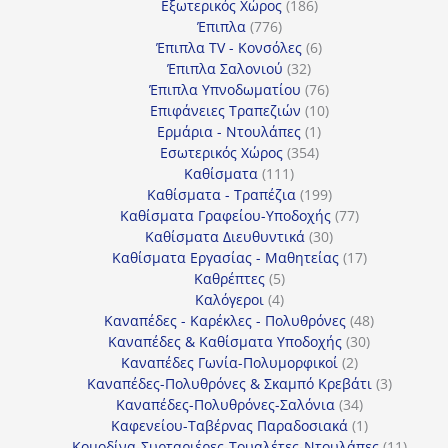
186
προϊόντα
Εξωτερικός Χώρος
186
776
προϊόντα
Έπιπλα
776
προϊόντα
6
Έπιπλα TV - Κονσόλες
6
32
προϊόντα
Έπιπλα Σαλονιού
32
προϊόντα
76
Έπιπλα Υπνοδωματίου
76
10
προϊόντα
Επιφάνειες Τραπεζιών
10
1
προϊόντα
Ερμάρια - Ντουλάπες
1
354
προϊόν
Εσωτερικός Χώρος
354
111
προϊόντα
Καθίσματα
111
προϊόντα
199
Καθίσματα - Τραπέζια
199
προϊόντα
77
Καθίσματα Γραφείου-Υποδοχής
77
30
προϊόντα
Καθίσματα Διευθυντικά
30
προϊόντα
17
Καθίσματα Εργασίας - Μαθητείας
17
5
προϊόντα
Καθρέπτες
5
4
προϊόντα
Καλόγεροι
4
προϊόντα
48
Καναπέδες - Καρέκλες - Πολυθρόνες
48
30
προϊόντα
Καναπέδες & Καθίσματα Υποδοχής
30
2
προϊόντα
Καναπέδες Γωνία-Πολυμορφικοί
2
προϊόντα
3
Καναπέδες-Πολυθρόνες & Σκαμπό Κρεβάτι
3
34
προϊόντ
Καναπέδες-Πολυθρόνες-Σαλόνια
34
προϊόντα
1
Καφενείου-Ταβέρνας Παραδοσιακά
1
προϊόν
11
Κομοδίνα-Συρταριέρες-Τουαλέτες-Ντουλάπες
11