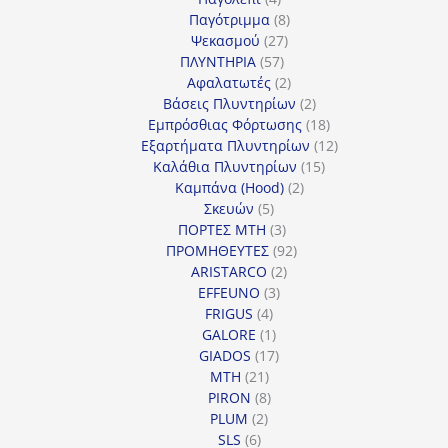
προϊόντα
8
Παγότριμμα
8
27
προϊόντα
Ψεκασμού
27
57
προϊόντα
ΠΛΥΝΤΗΡΙΑ
57
προϊόντα
2
Αφαλατωτές
2
προϊόντα
2
Βάσεις Πλυντηρίων
2
προϊόντα
18
Εμπρόσθιας Φόρτωσης
18
προϊόντα
12
Εξαρτήματα Πλυντηρίων
12
15
προϊόντα
Καλάθια Πλυντηρίων
15
2
προϊόντα
Καμπάνα (Hood)
2
5
προϊόντα
Σκευών
5
προϊόντα
3
ΠΟΡΤΕΣ MTH
3
προϊόντα
92
ΠΡΟΜΗΘΕΥΤΕΣ
92
2
προϊόντα
ARISTARCO
2
3
προϊόντα
EFFEUNO
3
4
προϊόντα
FRIGUS
4
προϊόντα
1
GALORE
1
προϊόν
17
GIADOS
17
21
προϊόντα
MTH
21
προϊόντα
8
PIRON
8
2
προϊόντα
PLUM
2
6
προϊόντα
SLS
6