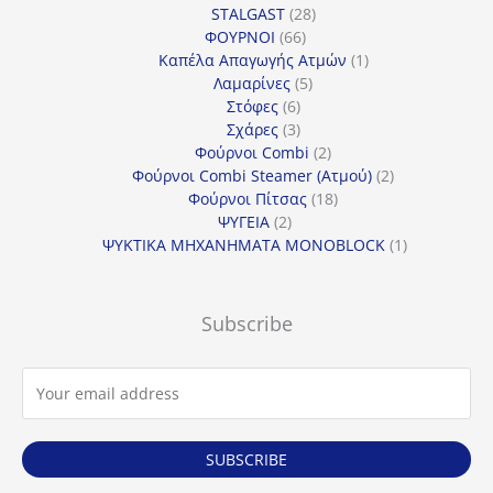
προϊόντα
28
STALGAST
28
66
προϊόντα
ΦΟΥΡΝΟΙ
66
προϊόντα
1
Καπέλα Απαγωγής Ατμών
1
5
προϊόν
Λαμαρίνες
5
6
προϊόντα
Στόφες
6
προϊόντα
3
Σχάρες
3
προϊόντα
2
Φούρνοι Combi
2
προϊόντα
2
Φούρνοι Combi Steamer (Ατμού)
2
18
προϊόντα
Φούρνοι Πίτσας
18
2
προϊόντα
ΨΥΓΕΙΑ
2
προϊόντα
1
ΨΥΚΤΙΚΑ ΜΗΧΑΝΗΜΑΤΑ MONOBLOCK
1
προϊόν
Subscribe
SUBSCRIBE