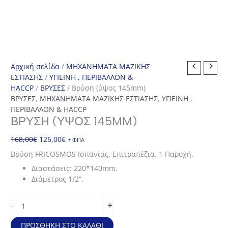
Αρχική σελίδα
/
ΜΗΧΑΝΗΜΑΤΑ ΜΑΖΙΚΗΣ
ΕΣΤΙΑΣΗΣ
/
ΥΓΙΕΙΝΗ , ΠΕΡΙΒΑΛΛΟΝ &
HACCP
/
ΒΡΥΣΕΣ
/ Βρύση (ύψος 145mm)
ΒΡΥΣΕΣ
,
ΜΗΧΑΝΗΜΑΤΑ ΜΑΖΙΚΗΣ ΕΣΤΙΑΣΗΣ
,
ΥΓΙΕΙΝΗ ,
ΠΕΡΙΒΑΛΛΟΝ & HACCP
ΒΡΎΣΗ (ΎΨΟΣ 145MM)
Original
Η
168,00
€
126,00
€
+ ΦΠΑ
price
τρέχουσα
Βρύση FRICOSMOS Ισπανίας. Επιτραπέζια. 1 Παροχή.
was:
τιμή
Διαστάσεις: 220*140mm.
168,00€.
είναι:
Διάμετρος 1/2”.
126,00€.
Βρύση
+
-
(ύψος
145mm)
ΠΡΟΣΘΉΚΗ ΣΤΟ ΚΑΛΆΘΙ