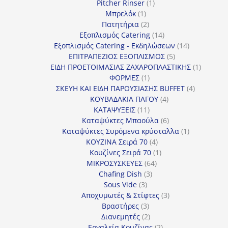
προϊόντα
1
Pitcher Rinser
1
1
προϊόν
Μπρελόκ
1
προϊόν
2
Πατητήρια
2
προϊόντα
14
Εξοπλισμός Catering
14
προϊόντα
14
Εξοπλισμός Catering - Εκδηλώσεων
14
5
προϊόντα
ΕΠΙΤΡΑΠΕΖΙΟΣ ΕΞΟΠΛΙΣΜΟΣ
5
προϊόντα
1
ΕΙΔΗ ΠΡΟΕΤΟΙΜΑΣΙΑΣ ΖΑΧΑΡΟΠΛΑΣΤΙΚΗΣ
1
1
προϊόν
ΦΟΡΜΕΣ
1
προϊόν
4
ΣΚΕΥΗ ΚΑΙ ΕΙΔΗ ΠΑΡΟΥΣΙΑΣΗΣ BUFFET
4
4
προϊόντα
ΚΟΥΒΑΔΑΚΙΑ ΠΑΓΟΥ
4
11
προϊόντα
ΚΑΤΑΨΥΞΕΙΣ
11
προϊόντα
6
Καταψύκτες Μπαούλα
6
προϊόντα
1
Καταψύκτες Συρόμενα κρύσταλλα
1
4
προϊόν
ΚΟΥΖΙΝΑ Σειρά 70
4
προϊόντα
1
Κουζίνες Σειρά 70
1
64
προϊόν
ΜΙΚΡΟΣΥΣΚΕΥΕΣ
64
3
προϊόντα
Chafing Dish
3
3
προϊόντα
Sous Vide
3
προϊόντα
3
Αποχυμωτές & Στίφτες
3
3
προϊόντα
Βραστήρες
3
προϊόντα
2
Διανεμητές
2
προϊόντα
2
Εργαλεία Κουζίνας
2