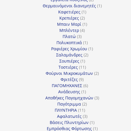
προϊόντα
1
Θερμαινόμενοι διανεμητές
1
1
προϊόν
Καφετιέρες
1
2
προϊόν
Κρεπιέρες
2
προϊόντα
1
Μπαιν Μαρί
1
4
προϊόν
Μπλέντερ
4
3
προϊόντα
Πλατώ
3
προϊόντα
1
Πολυκοπτικά
1
προϊόν
1
Ραφιέρες Χρωμίου
1
2
προϊόν
Σαλαμάνδρες
2
1
προϊόντα
Σουπιέρες
1
προϊόν
11
Τοστιέρες
11
προϊόντα
2
Φούρνοι Μικροκυμάτων
2
9
προϊόντα
Φριτέζες
9
προϊόντα
6
ΠΑΓΟΜΗΧΑΝΕΣ
6
1
προϊόντα
Ανάδευσης
1
προϊόν
3
Αποθήκες Παγομηχανών
3
2
προϊόντα
Παγότριμμα
2
11
προϊόντα
ΠΛΥΝΤΗΡΙΑ
11
προϊόντα
3
Αφαλατωτές
3
προϊόντα
1
Βάσεις Πλυντηρίων
1
προϊόν
1
Εμπρόσθιας Φόρτωσης
1