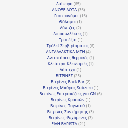
65
προϊόντα
Διάφορα
65
προϊόντα
36
ΑΝΟΞΕΙΔΩΤΑ
36
προϊόντα
16
Γαστρονόμοι
16
1
προϊόντα
Θάλαμοι
1
2
προϊόν
Λάντζες
2
προϊόντα
1
Λιποσυλλέκτες
1
1
προϊόν
Τραπέζια
1
προϊόν
6
Τρόλεϊ Σερβιρίσματος
6
4
προϊόντα
ΑΝΤΑΛΛΑΚΤΙΚΑ MTH
4
προϊόντα
1
Αντιστάσεις θερμικές
1
1
προϊόν
Κλείστρα-Κλειδαριές
1
1
προϊόν
Λάστιχα
1
25
προϊόν
ΒΙΤΡΙΝΕΣ
25
προϊόντα
2
Βιτρίνες Back Bar
2
προϊόντα
1
Βιτρίνες Mπύρας Subzero
1
προϊόν
6
Βιτρίνες Επιτραπέζιες για GN
6
1
προϊόντα
Βιτρίνες Κρασιών
1
προϊόν
1
Βιτρίνες Παγωτού
1
προϊόν
3
Βιτρίνες Συντήρησης
3
3
προϊόντα
Βιτρίνες Ψυχόμενες
3
21
προϊόντα
ΕΙΔΗ BARISTA
21