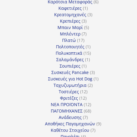
προϊόντα
6
Καρότσια Μεταφοράς
6
1
προϊόντα
Καφετιέρες
1
προϊόν
3
Κρεατομηχανές
3
3
προϊόντα
Κρεπιέρες
3
προϊόντα
5
Μπαιν Μαρί
5
7
προϊόντα
Μπλέντερ
7
17
προϊόντα
Πλατώ
17
προϊόντα
1
Πολτοποιητές
1
προϊόν
15
Πολυκοπτικά
15
1
προϊόντα
Σαλαμάνδρες
1
1
προϊόν
Σουπιέρες
1
προϊόν
3
Συσκευές Pancake
3
προϊόντα
1
Συσκευές για Hot Dog
1
2
προϊόν
Ταχυζυμωτήρια
2
12
προϊόντα
Τοστιέρες
12
12
προϊόντα
Φριτέζες
12
προϊόντα
12
ΝΕΑ ΠΡΟΪΟΝΤΑ
12
προϊόντα
68
ΠΑΓΟΜΗΧΑΝΕΣ
68
7
προϊόντα
Ανάδευσης
7
προϊόντα
9
Αποθήκες Παγομηχανών
9
7
προϊόντα
Καθέτου Στοιχείου
7
4
προϊόντα
Παγολέπι
4