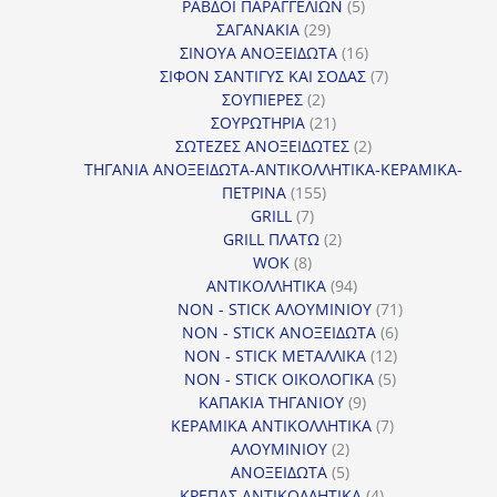
προϊόντα
5
ΡΑΒΔΟΙ ΠΑΡΑΓΓΕΛΙΩΝ
5
29
προϊόντα
ΣΑΓΑΝΑΚΙΑ
29
προϊόντα
16
ΣΙΝΟΥΑ ΑΝΟΞΕΙΔΩΤΑ
16
προϊόντα
7
ΣΙΦΟΝ ΣΑΝΤΙΓΥΣ ΚΑΙ ΣΟΔΑΣ
7
2
προϊόντα
ΣΟΥΠΙΕΡΕΣ
2
προϊόντα
21
ΣΟΥΡΩΤΗΡΙΑ
21
προϊόντα
2
ΣΩΤΕΖΕΣ ΑΝΟΞΕΙΔΩΤΕΣ
2
προϊόντα
ΤΗΓΑΝΙΑ ΑΝΟΞΕΙΔΩΤΑ-ΑΝΤΙΚΟΛΛΗΤΙΚΑ-ΚΕΡΑΜΙΚΑ-
155
ΠΕΤΡΙΝΑ
155
7
προϊόντα
GRILL
7
προϊόντα
2
GRILL ΠΛΑΤΩ
2
8
προϊόντα
WOK
8
προϊόντα
94
ΑΝΤΙΚΟΛΛΗΤΙΚΑ
94
προϊόντα
71
NON - STICK ΑΛΟΥΜΙΝΙΟΥ
71
6
προϊόντα
NON - STICK ΑΝΟΞΕΙΔΩΤΑ
6
12
προϊόντα
NON - STICK ΜΕΤΑΛΛΙΚΑ
12
5
προϊόντα
NON - STICK ΟΙΚΟΛΟΓΙΚΑ
5
9
προϊόντα
ΚΑΠΑΚΙΑ ΤΗΓΑΝΙΟΥ
9
προϊόντα
7
ΚΕΡΑΜΙΚΑ ΑΝΤΙΚΟΛΛΗΤΙΚΑ
7
2
προϊόντα
ΑΛΟΥΜΙΝΙΟΥ
2
προϊόντα
5
ΑΝΟΞΕΙΔΩΤΑ
5
προϊόντα
4
ΚΡΕΠΑΣ ΑΝΤΙΚΟΛΛΗΤΙΚΑ
4