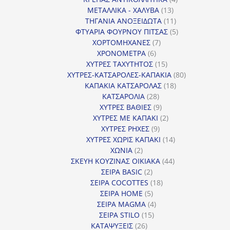
13
προϊόντα
ΜΕΤΑΛΛΙΚΑ - ΧΑΛΥΒΑ
13
προϊόντα
11
ΤΗΓΑΝΙΑ ΑΝΟΞΕΙΔΩΤΑ
11
προϊόντα
5
ΦΤΥΑΡΙΑ ΦΟΥΡΝΟΥ ΠΙΤΣΑΣ
5
7
προϊόντα
ΧΟΡΤΟΜΗΧΑΝΕΣ
7
6
προϊόντα
ΧΡΟΝΟΜΕΤΡΑ
6
προϊόντα
15
ΧΥΤΡΕΣ ΤΑΧΥΤΗΤΟΣ
15
προϊόντα
80
ΧΥΤΡΕΣ-ΚΑΤΣΑΡΟΛΕΣ-ΚΑΠΑΚΙΑ
80
18
προϊόντα
ΚΑΠΑΚΙΑ ΚΑΤΣΑΡΟΛΑΣ
18
28
προϊόντα
ΚΑΤΣΑΡΟΛΙΑ
28
προϊόντα
9
ΧΥΤΡΕΣ ΒΑΘΙΕΣ
9
προϊόντα
2
ΧΥΤΡΕΣ ΜΕ ΚΑΠΑΚΙ
2
9
προϊόντα
ΧΥΤΡΕΣ ΡΗΧΕΣ
9
προϊόντα
14
ΧΥΤΡΕΣ ΧΩΡΙΣ ΚΑΠΑΚΙ
14
2
προϊόντα
ΧΩΝΙΑ
2
προϊόντα
44
ΣΚΕΥΗ ΚΟΥΖΙΝΑΣ ΟΙΚΙΑΚΑ
44
2
προϊόντα
ΣΕΙΡΑ BASIC
2
προϊόντα
18
ΣΕΙΡΑ COCOTTES
18
5
προϊόντα
ΣΕΙΡΑ HOME
5
προϊόντα
4
ΣΕΙΡΑ MAGMA
4
15
προϊόντα
ΣΕΙΡΑ STILO
15
26
προϊόντα
ΚΑΤΑΨΥΞΕΙΣ
26