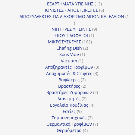
13
προϊόν
ΕΞΑΡΤΗΜΑΤΑ ΥΓΙΕΙΝΗΣ
13
προϊόντα
6
ΙΟΝΙΣΤΕΣ - ΑΠΟΣΤΕΙΡΩΤΕΣ
6
προϊόντα
ΛΙΠΟΣΥΛΛΕΚΤΕΣ ΓΙΑ ΔΙΑΧΩΡΙΣΜΟ ΛΙΠΩΝ ΚΑΙ ΕΛΑΙΩΝ
1
1
προϊόν
9
ΝΙΠΤΗΡΕΣ ΥΓΙΕΙΝΗΣ
9
1
προϊόντα
ΣΚΟΥΠΙΔΟΦΑΓΟΙ
1
162
προϊόν
ΜΙΚΡΟΣΥΣΚΕΥΕΣ
162
2
προϊόντα
Chafing Dish
2
1
προϊόντα
Sous Vide
1
1
προϊόν
Vacuum
1
προϊόν
3
Αποξηραντές Τροφίμων
3
3
προϊόντα
Αποχυμωτές & Στίφτες
3
2
προϊόντα
Βαφλιέρες
2
προϊόντα
2
Βραστήρες
2
προϊόντα
2
Βραστήρες Ζυμαρικών
2
2
προϊόντα
Διανεμητές
2
προϊόντα
4
Εργαλεία Κουζίνας
4
9
προϊόντα
Εστίες
9
προϊόντα
2
Ζαμπονομηχανές
2
προϊόντα
7
Θερμαντικά Τροφίμων
7
4
προϊόντα
Θερμόμετρα
4