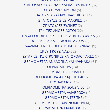
προϊόντα
67
ΣΠΑΤΟΥΛΕΣ ΚΟΥΖΙΝΑΣ ΚΑΙ ΠΑΡΟΥΣΙΑΣΗΣ
67
6
προϊόντ
ΣΠΑΤΟΥΛΕΣ NYLON
6
προϊόντα
14
ΣΠΑΤΟΥΛΕΣ ΖΑΧΑΡΟΠΛΑΣΤΙΚΗΣ
14
5
προϊόντα
ΣΠΑΤΟΥΛΕΣ ΙΣΙΕΣ ΜΑΚΡΙΕΣ
5
2
προϊόντα
ΣΠΑΤΟΥΛΕΣ ΞΥΛΙΝΕΣ
2
προϊόντα
22
ΤΡΙΦΤΕΣ ΑΝΟΞΕΙΔΩΤΟΙ
22
προϊόντα
2
ΤΡΥΦΕΡΟΠΟΙΗΤΕΣ ΚΡΕΑΤΟΣ ΜΠΑΤΕΣ ΣΦΥΡΙΑ
2
2
προϊόν
ΦΟΡΜΕΣ ΔΙΑΜΟΡΦΩΣΗΣ ΑΥΓΩΝ
2
προϊόντα
9
ΨΑΛΙΔΙΑ ΓΕΝΙΚΗΣ ΧΡΗΣΗΣ ΚΑΙ ΚΟΥΖΙΝΑΣ
9
552
προϊόντα
ΣΚΕΥΗ ΚΟΥΖΙΝΑΣ
552
προϊόντα
7
ΖΥΓΑΡΙΕΣ ΗΛΕΚΤΡΟΝΙΚΕΣ ΚΑΙ ΩΡΟΛΟΓΙΑΚΕΣ
7
61
προϊόν
ΘΕΡΜΟΜΕΤΡΑ ΑΝΑΛΟΓΙΚΑ ΚΑΙ ΨΗΦΙΑΚΑ
61
14
προϊόντ
ΘΕΡΜΟΜΕΤΡΑ
14
προϊόντα
1
ΘΕΡΜΟΜΕΤΡΑ ΑΚΙΔΑ
1
προϊόν
ΘΕΡΜΟΜΕΤΡΑ ΑΚΙΔΑ|ΕΠΙΤΡΑΠΕΖΙΟΣ
10
ΕΞΟΠΛΙΣΜΟΣ
10
προϊόντα
2
ΘΕΡΜΟΜΕΤΡΑ SOUS VIDE
2
προϊόντα
1
ΘΕΡΜΟΜΕΤΡΑ ΑΔΙΑΒΡΟΧΑ
1
2
προϊόν
ΘΕΡΜΟΜΕΤΡΑ ΤΣΕΠΗΣ
2
προϊόντα
4
ΘΕΡΜΟΜΕΤΡΑ - ΧΡΟΝΟΜΕΤΡΑ
4
1
προϊόντα
ΘΕΡΜΟΜΕΤΡΑ ΓΑΛΑΚΤΟΣ
1