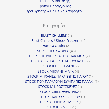
Τροποι Αποστολης
Τροποι Παραγγελιας
Οροι Χρησης – Πολιτικη Απορρητου
Κατηγορίες
1
BLAST CHILLERS
1
προϊόν
1
Blast Chillers / Shock Freezers
1
2
προϊόν
Horeca Outlet
2
προϊόντα
46
SUPER ΠΡΟΣΦΟΡΕΣ
46
προϊόντα
2
STOCK ΕΠΙΤΡΑΠΕΖΙΟΣ ΕΞΟΠΛΙΣΜΟΣ
2
προϊόντα
2
STOCK ΣΚΕΥΗ & ΕΙΔΗ ΠΑΡΟΥΣΙΑΣΗΣ
2
2
προϊόντα
STOCK ΠΟΡΣΕΛΑΝΗ
2
4
προϊόντα
STOCK ΜΗΧΑΝΗΜΑΤΑ
4
προϊόντα
1
STOCK ΜΗΧΑΝΕΣ ΠΑΡΑΓΩΓΗΣ ΠΑΓΟΥ
1
προϊόν
1
STOCK ΠΟΥ ΠΑΡΑΓΟΥΝ ΣΥΜΠΑΓΕΣ ΠΑΓΑΚΙ
1
1
προϊόν
STOCK ΜΙΚΡΟΣΥΣΚΕΥΕΣ
1
προϊόν
1
STOCK GRILL ΗΛΕΚΤΡΙΚΑ
1
προϊόν
1
STOCK ΠΛΑΤΩ ΥΓΡΑΕΡΙΟΥ
1
1
προϊόν
STOCK ΥΓΙΕΙΝΗ & HACCP
1
1
προϊόν
STOCK ΒΡΥΣΕΣ
1