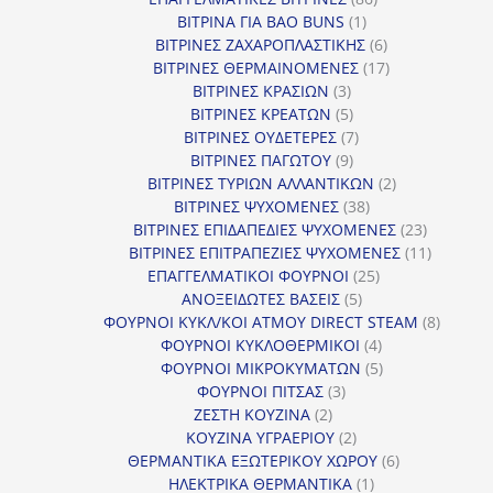
1
προϊόντα
ΒΙΤΡΙΝΑ ΓΙΑ BAO BUNS
1
προϊόν
6
ΒΙΤΡΙΝΕΣ ΖΑΧΑΡΟΠΛΑΣΤΙΚΗΣ
6
προϊόντα
17
ΒΙΤΡΙΝΕΣ ΘΕΡΜΑΙΝΟΜΕΝΕΣ
17
3
προϊόντα
ΒΙΤΡΙΝΕΣ ΚΡΑΣΙΩΝ
3
προϊόντα
5
ΒΙΤΡΙΝΕΣ ΚΡΕΑΤΩΝ
5
προϊόντα
7
ΒΙΤΡΙΝΕΣ ΟΥΔΕΤΕΡΕΣ
7
9
προϊόντα
ΒΙΤΡΙΝΕΣ ΠΑΓΩΤΟΥ
9
προϊόντα
2
ΒΙΤΡΙΝΕΣ ΤΥΡΙΩΝ ΑΛΛΑΝΤΙΚΩΝ
2
38
προϊόντα
ΒΙΤΡΙΝΕΣ ΨΥΧΟΜΕΝΕΣ
38
προϊόντα
23
ΒΙΤΡΙΝΕΣ ΕΠΙΔΑΠΕΔΙΕΣ ΨΥΧΟΜΕΝΕΣ
23
προϊόντα
11
ΒΙΤΡΙΝΕΣ ΕΠΙΤΡΑΠΕΖΙΕΣ ΨΥΧΟΜΕΝΕΣ
11
25
προϊόντ
ΕΠΑΓΓΕΛΜΑΤΙΚΟΙ ΦΟΥΡΝΟΙ
25
5
προϊόντα
ΑΝΟΞΕΙΔΩΤΕΣ ΒΑΣΕΙΣ
5
προϊόντα
8
ΦΟΥΡΝΟΙ ΚΥΚΛ/ΚΟΙ ΑΤΜΟΥ DIRECT STEAM
8
4
προϊόν
ΦΟΥΡΝΟΙ ΚΥΚΛΟΘΕΡΜΙΚΟΙ
4
προϊόντα
5
ΦΟΥΡΝΟΙ ΜΙΚΡΟΚΥΜΑΤΩΝ
5
3
προϊόντα
ΦΟΥΡΝΟΙ ΠΙΤΣΑΣ
3
2
προϊόντα
ΖΕΣΤΗ ΚΟΥΖΙΝΑ
2
προϊόντα
2
ΚΟΥΖΙΝΑ ΥΓΡΑΕΡΙΟΥ
2
προϊόντα
6
ΘΕΡΜΑΝΤΙΚΑ ΕΞΩΤΕΡΙΚΟΥ ΧΩΡΟΥ
6
1
προϊόντα
ΗΛΕΚΤΡΙΚΑ ΘΕΡΜΑΝΤΙΚΑ
1