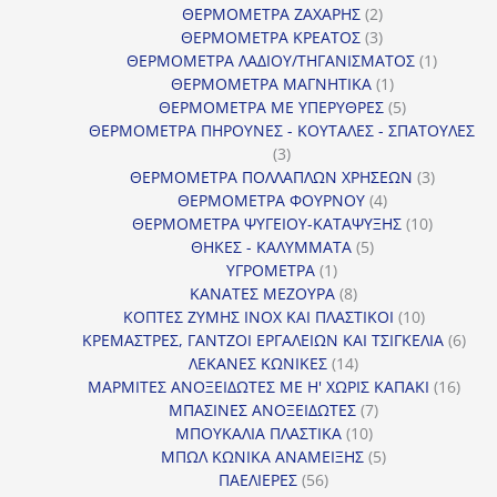
2
προϊόν
ΘΕΡΜΟΜΕΤΡΑ ΖΑΧΑΡΗΣ
2
προϊόντα
3
ΘΕΡΜΟΜΕΤΡΑ ΚΡΕΑΤΟΣ
3
προϊόντα
1
ΘΕΡΜΟΜΕΤΡΑ ΛΑΔΙΟΥ/ΤΗΓΑΝΙΣΜΑΤΟΣ
1
1
προϊόν
ΘΕΡΜΟΜΕΤΡΑ ΜΑΓΝΗΤΙΚΑ
1
προϊόν
5
ΘΕΡΜΟΜΕΤΡΑ ΜΕ ΥΠΕΡΥΘΡΕΣ
5
προϊόντα
ΘΕΡΜΟΜΕΤΡΑ ΠΗΡΟΥΝΕΣ - ΚΟΥΤΑΛΕΣ - ΣΠΑΤΟΥΛΕΣ
3
3
προϊόντα
3
ΘΕΡΜΟΜΕΤΡΑ ΠΟΛΛΑΠΛΩΝ ΧΡΗΣΕΩΝ
3
4
προϊόντ
ΘΕΡΜΟΜΕΤΡΑ ΦΟΥΡΝΟΥ
4
προϊόντα
10
ΘΕΡΜΟΜΕΤΡΑ ΨΥΓΕΙΟΥ-ΚΑΤΑΨΥΞΗΣ
10
5
προϊόντα
ΘΗΚΕΣ - ΚΑΛΥΜΜΑΤΑ
5
1
προϊόντα
ΥΓΡΟΜΕΤΡΑ
1
προϊόν
8
ΚΑΝΑΤΕΣ ΜΕΖΟΥΡΑ
8
προϊόντα
10
ΚΟΠΤΕΣ ΖΥΜΗΣ INOX ΚΑΙ ΠΛΑΣΤΙΚΟΙ
10
προϊόντα
6
ΚΡΕΜΑΣΤΡΕΣ, ΓΑΝΤΖΟΙ ΕΡΓΑΛΕΙΩΝ ΚΑΙ ΤΣΙΓΚΕΛΙΑ
6
14
προϊ
ΛΕΚΑΝΕΣ ΚΩΝΙΚΕΣ
14
προϊόντα
16
ΜΑΡΜΙΤΕΣ ΑΝΟΞΕΙΔΩΤΕΣ ΜΕ Η' ΧΩΡΙΣ ΚΑΠΑΚΙ
16
7
προϊ
ΜΠΑΣΙΝΕΣ ΑΝΟΞΕΙΔΩΤΕΣ
7
10
προϊόντα
ΜΠΟΥΚΑΛΙΑ ΠΛΑΣΤΙΚΑ
10
προϊόντα
5
ΜΠΩΛ ΚΩΝΙΚΑ ΑΝΑΜΕΙΞΗΣ
5
56
προϊόντα
ΠΑΕΛΙΕΡΕΣ
56