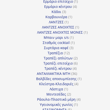
προϊόντα
1
Ερμάριο επιτοίχιο
1
4
προϊόν
Ερμάριο κέντρου
4
3
προϊόντα
Κάδοι
3
προϊόντα
1
Καρβουνιέρα
1
1
προϊόν
ΛΑΝΤΖΕΣ
1
προϊόν
1
ΛΑΝΤΖΕΣ ΑΝΟΙΧΤΕΣ
1
προϊόν
1
ΛΑΝΤΖΕΣ ΑΝΟΙΧΤΕΣ ΜΟΝΕΣ
1
1
προϊόν
Μπαιν μαρι s/s
1
προϊόν
1
Σταθμός cocktail
1
3
προϊόν
Συρτάρια καφέ
3
12
προϊόντα
Τραπέζια
12
προϊόντα
2
Τραπέζι απλύτων
2
προϊόντα
6
Τραπέζι επιτοίχιο
6
4
προϊόντα
Τραπέζι κέντρου
4
προϊόντα
36
ΑΝΤΑΛΛΑΚΤΙΚΑ MTH
36
προϊόντα
1
Βαλβίδες αποσυμπίεσης
1
4
προϊόν
Κλείστρα-Κλειδαριές
4
1
προϊόντα
Λάστιχα
1
προϊόν
2
Μεντεσέδες
2
προϊόντα
4
Ράουλα-Πλαστικά μέρη
4
1
προϊόντα
Υγειονομικές γωνίες
1
5
προϊόν
ΑΤΑΞΙΝΟΜΗΤΑ
5