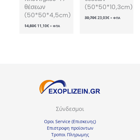
θέσεων
(50*50*10,3cm)
(50*50*4,5cm)
Original
Η
30,70
€
23,03
€
+ ΦΠΑ
price
τρέχουσα
Original
Η
14,80
€
11,10
€
was:
τιμή
+ ΦΠΑ
price
τρέχουσα
30,70€.
είναι:
was:
τιμή
23,03€.
14,80€.
είναι:
11,10€.
Σύνδεσμοι
Οροι Service (Επισκευης)
Επιστροφη προϊοντων
Τροποι Πληρωμης