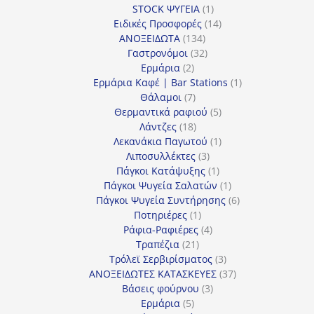
1
προϊόν
STOCK ΨΥΓΕΙΑ
1
προϊόν
14
Ειδικές Προσφορές
14
134
προϊόντα
ΑΝΟΞΕΙΔΩΤΑ
134
προϊόντα
32
Γαστρονόμοι
32
2
προϊόντα
Ερμάρια
2
προϊόντα
1
Ερμάρια Καφέ | Bar Stations
1
7
προϊόν
Θάλαμοι
7
προϊόντα
5
Θερμαντικά ραφιού
5
18
προϊόντα
Λάντζες
18
προϊόντα
1
Λεκανάκια Παγωτού
1
3
προϊόν
Λιποσυλλέκτες
3
προϊόντα
1
Πάγκοι Κατάψυξης
1
προϊόν
1
Πάγκοι Ψυγεία Σαλατών
1
προϊόν
6
Πάγκοι Ψυγεία Συντήρησης
6
1
προϊόντα
Ποτηριέρες
1
προϊόν
4
Ράφια-Ραφιέρες
4
21
προϊόντα
Τραπέζια
21
προϊόντα
3
Τρόλεϊ Σερβιρίσματος
3
προϊόντα
37
ΑΝΟΞΕΙΔΩΤΕΣ ΚΑΤΑΣΚΕΥΕΣ
37
3
προϊόντα
Βάσεις φούρνου
3
5
προϊόντα
Ερμάρια
5