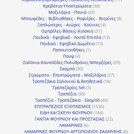
38
προϊόν
Κρεβάτια-Υποστρώματα
38
43
προϊόντα
Μαξιλάρια - Πανιά
43
προϊόντα
8
Μπουφέδες - Βιβλιοθήκες - Ραφιέρες - Βιτρίνες
8
4
προϊό
Ξαπλώστρες - Αιώρες - Κούνιες
4
31
προϊόντα
Ομπρέλες-Βάσεις-Κιόσκια
31
προϊόντα
13
Παιδικά - Εφηβικά - Λοιπά Έπιπλα
13
13
προϊόντα
Παιδικό - Εφηβικό Δωμάτιο
13
1
προϊόντα
Παπουτσοθήκες
1
4
προϊόν
Πουφ
4
προϊόντα
29
Σαλόνια-Καναπέδες-Πολυθρόνες-Μπερζέρες
29
30
προϊόν
Σκαμπό
30
προϊόντα
27
Στρώματα - Επιστρώματα - Μαξιλάρια
27
18
προϊόντα
Τραπεζάκια Σαλονιού & Βοηθητικά
18
3
προϊόντα
Τραπεζαρίες Set
3
30
προϊόντα
Τραπέζια
30
προϊόντα
40
Τραπέζια - Τραπεζάκια - Σκαμπό
40
1536
προϊόντα
ΕΠΙΤΡΑΠΕΖΙΟΣ ΕΞΟΠΛΙΣΜΟΣ
1536
184
προϊόντα
ΕΙΔΗ ΚΑΙ ΣΚΕΥΗ ΦΟΥΡΝΟΥ
184
προϊόντα
22
ΓΑΝΤΙΑ ΦΟΥΡΝΟΥ ΚΑΙ ΠΡΟΣΤΑΣΙΑΣ
22
6
προϊόντα
ΛΑΜΑΡΙΝΕΣ
6
προϊόντα
6
ΛΑΜΑΡΙΝΕΣ ΦΟΥΡΝΟΥ-ΑΡΤΟΠΟΙΕΙΟΥ-ΖΑΧΑΡ/ΚΗΣ
6