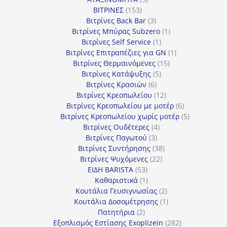
153
προϊόντα
ΒΙΤΡΙΝΕΣ
153
προϊόντα
3
Βιτρίνες Back Bar
3
προϊόντα
1
Βιτρίνες Mπύρας Subzero
1
1
προϊόν
Βιτρίνες Self Service
1
προϊόν
1
Βιτρίνες Επιτραπέζιες για GN
1
15
προϊόν
Βιτρίνες Θερμαινόμενες
15
5
προϊόντα
Βιτρίνες Κατάψυξης
5
6
προϊόντα
Βιτρίνες Κρασιών
6
προϊόντα
12
Βιτρίνες Κρεοπωλείου
12
προϊόντα
6
Βιτρίνες Κρεοπωλείου με μοτέρ
6
προϊόντα
5
Βιτρίνες Κρεοπωλείου χωρίς μοτέρ
5
4
προϊόντα
Βιτρίνες Ουδέτερες
4
3
προϊόντα
Βιτρίνες Παγωτού
3
προϊόντα
38
Βιτρίνες Συντήρησης
38
22
προϊόντα
Βιτρίνες Ψυχόμενες
22
53
προϊόντα
ΕΙΔΗ BARISTA
53
προϊόντα
1
Καθαριστικά
1
προϊόν
2
Κουτάλια Γευσιγνωσίας
2
προϊόντα
1
Κουτάλια Δοσομέτρησης
1
2
προϊόν
Πατητήρια
2
προϊόντα
282
Εξοπλισμός Εστίασης Exoplizein
282