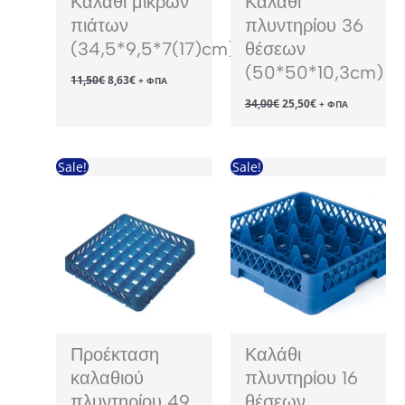
Καλάθι μικρών
Καλάθι
πιάτων
πλυντηρίου 36
(34,5*9,5*7(17)cm)
θέσεων
(50*50*10,3cm)
Original
Η
11,50
€
8,63
€
+ ΦΠΑ
price
τρέχουσα
Original
Η
34,00
€
25,50
€
was:
τιμή
+ ΦΠΑ
price
τρέχουσα
11,50€.
είναι:
was:
τιμή
8,63€.
34,00€.
είναι:
25,50€.
Sale!
Sale!
Προέκταση
Καλάθι
καλαθιού
πλυντηρίου 16
πλυντηρίου 49
θέσεων