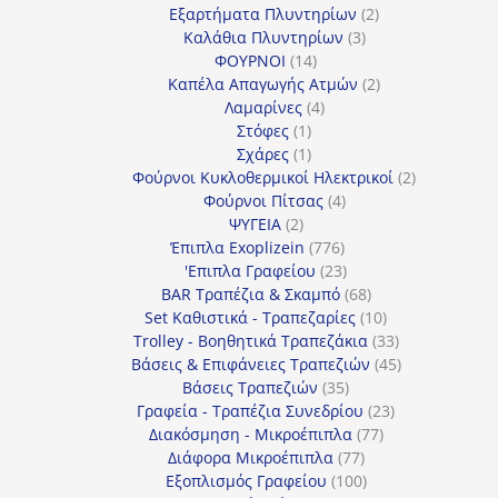
προϊόν
2
Εξαρτήματα Πλυντηρίων
2
3
προϊόντα
Καλάθια Πλυντηρίων
3
14
προϊόντα
ΦΟΥΡΝΟΙ
14
προϊόντα
2
Καπέλα Απαγωγής Ατμών
2
4
προϊόντα
Λαμαρίνες
4
1
προϊόντα
Στόφες
1
προϊόν
1
Σχάρες
1
προϊόν
2
Φούρνοι Κυκλοθερμικοί Ηλεκτρικοί
2
4
προϊόντα
Φούρνοι Πίτσας
4
2
προϊόντα
ΨΥΓΕΙΑ
2
προϊόντα
776
Έπιπλα Exoplizein
776
προϊόντα
23
'Επιπλα Γραφείου
23
προϊόντα
68
BAR Τραπέζια & Σκαμπό
68
προϊόντα
10
Set Καθιστικά - Τραπεζαρίες
10
προϊόντα
33
Trolley - Βοηθητικά Τραπεζάκια
33
προϊόντα
45
Βάσεις & Επιφάνειες Τραπεζιών
45
35
προϊόντα
Βάσεις Τραπεζιών
35
προϊόντα
23
Γραφεία - Τραπέζια Συνεδρίου
23
77
προϊόντα
Διακόσμηση - Μικροέπιπλα
77
77
προϊόντα
Διάφορα Μικροέπιπλα
77
προϊόντα
100
Εξοπλισμός Γραφείου
100