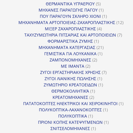
5
προϊόν
ΘΕΡΜΑΝΤΙΚΑ ΥΓΡΑΕΡΙΟΥ
5
προϊόντα
1
ΜΗΧΑΝΕΣ ΠΑΡΑΓΩΓΗΣ ΠΑΓΟΥ
1
προϊόν
1
ΠΟΥ ΠΑΡΑΓΟΥΝ ΣΚΛΗΡΟ ΧΙΟΝΙ
1
προϊόν
12
ΜΗΧΑΝΗΜΑΤΑ ΑΡΤΟΠΟΙΕΙΑΣ-ΖΑΧΑΡΟΠΛΑΣΤΙΚΗΣ
12
4
προϊ
ΜΙΞΕΡ ΖΑΧΑΡΟΠΛΑΣΤΙΚΗΣ
4
προϊόντα
7
ΤΑΧΥΖΥΜΩΤΗΡΙΑ ΠΙΤΣΑΡΙΑΣ ΚΑΙ ΑΡΤΟΠΟΙΕΙΩΝ
7
1
προϊό
ΦΟΡΜΑΡΙΣΤΙΚΑ ΖΥΜΗΣ
1
προϊόν
21
ΜΗΧΑΝΗΜΑΤΑ ΚΑΤΕΡΓΑΣΙΑΣ
21
1
προϊόντα
ΓΕΜΙΣΤΙΚΑ ΓΙΑ ΛΟΥΚΑΝΙΚΑ
1
2
προϊόν
ΖΑΜΠΟΝΟΜΗΧΑΝΕΣ
2
2
προϊόντα
ΜΕ ΙΜΑΝΤΑ
2
προϊόντα
7
ΖΥΓΟΙ ΕΡΓΑΣΤΗΡΙΑΚΗΣ ΧΡΗΣΗΣ
7
1
προϊόντα
ΖΥΓΟΙ ΛΙΑΝΙΚΗΣ ΠΩΛΗΣΗΣ
1
προϊόν
1
ΖΥΜΩΤΗΡΙΟ ΚΡΕΑΤΟΕΙΔΩΝ
1
1
προϊόν
ΘΕΡΜΟΚΟΛΛΗΤΙΚΆ
1
2
προϊόν
ΚΡΕΑΤΟΜΗΧΑΝΕΣ
2
προϊόντα
1
ΠΑΤΑΤΟΚΟΠΤΕΣ ΗΛΕΚΤΡΙΚΟΙ ΚΑΙ ΧΕΙΡΟΚΙΝΗΤΟΙ
1
1
προϊ
ΠΟΛΥΚΟΠΤΙΚΑ-ΛΑΧΑΝΟΚΟΠΤΕΣ
1
1
προϊόν
ΠΟΛΥΚΟΠΤΙΚΑ
1
προϊόν
1
ΠΡΙΟΝΙ ΚΟΠΗΣ ΚΑΤΕΨΥΓΜΕΝΩΝ
1
1
προϊόν
ΣΝΙΤΣΕΛΟΜΗΧΑΝΕΣ
1