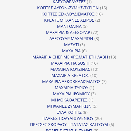
1
προϊόντα
ΚΑΡΥΟΘΡΑΥΣΤΕΣ
1
προϊόν
15
ΚΟΠΤΕΣ ΑΥΓΩΝ-ΖΥΜΗΣ-ΤΥΡΙΩΝ
15
16
προϊόντα
ΚΟΠΤΕΣ ΞΕΦΛΟΥΔΙΣΜΑΤΟΣ
16
2
προϊόντα
ΚΡΕΑΤΟΜΗΧΑΝΕΣ ΧΕΙΡΟΣ
2
5
προϊόντα
ΜΑΝΤΟΛΙΝΑ
5
προϊόντα
72
ΜΑΧΑΙΡΙΑ & ΑΞΕΣΟΥΑΡ
72
προϊόντα
3
ΑΞΕΣΟΥΑΡ ΜΑΧΑΙΡΙΩΝ
3
3
προϊόντα
ΜΑΣΑΤΙ
3
προϊόντα
6
ΜΑΧΑΙΡΙΑ
6
προϊόντα
13
ΜΑΧΑΙΡΙΑ CHEF ΜΕ ΧΡΩΜΑΤΙΣΤΗ ΛΑΒΗ
13
16
προϊόντ
ΜΑΧΑΙΡΙΑ ΓΙΑ SUSHI
16
προϊόντα
10
ΜΑΧΑΙΡΙΑ ΚΟΥΖΙΝΑΣ
10
10
προϊόντα
ΜΑΧΑΙΡΙΑ ΚΡΕΑΤΟΣ
10
προϊόντα
7
ΜΑΧΑΙΡΙΑ ΞΕΚΟΚΚΑΛΙΣΜΑΤΟΣ
7
1
προϊόντα
ΜΑΧΑΙΡΙΑ ΤΥΡΙΟΥ
1
προϊόν
3
ΜΑΧΑΙΡΙΑ ΨΩΜΙΟΥ
3
1
προϊόντα
ΜΗΛΟΚΑΘΑΡΙΣΤΕΣ
1
προϊόν
5
ΜΗΧΑΝΕΣ ΖΥΜΑΡΙΚΩΝ
5
8
προϊόντα
ΞΥΛΑ ΚΟΠΗΣ
8
προϊόντα
20
ΠΛΑΚΕΣ ΠΟΛΥΑΙΘΥΛΕΝΙΟΥ
20
προϊόντα
6
ΠΡΕΣΣΕΣ ΣΚΟΡΔΟΥ - ΠΑΤΑΤΑΣ ΚΑΙ ΓΟΥΔΙ
6
9
προϊόντα
ΡΟΔΕΣ ΠΙΤΣΑΣ & ΖΥΜΗΣ
9