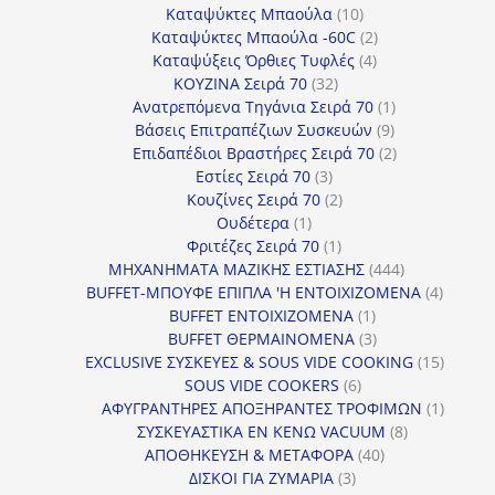
προϊόντα
10
Καταψύκτες Μπαούλα
10
προϊόντα
2
Καταψύκτες Μπαούλα -60C
2
4
προϊόντα
Καταψύξεις Όρθιες Τυφλές
4
32
προϊόντα
ΚΟΥΖΙΝΑ Σειρά 70
32
προϊόντα
1
Ανατρεπόμενα Τηγάνια Σειρά 70
1
9
προϊόν
Βάσεις Επιτραπέζιων Συσκευών
9
προϊόντα
2
Επιδαπέδιοι Βραστήρες Σειρά 70
2
3
προϊόντα
Εστίες Σειρά 70
3
προϊόντα
2
Κουζίνες Σειρά 70
2
1
προϊόντα
Ουδέτερα
1
προϊόν
1
Φριτέζες Σειρά 70
1
προϊόν
444
ΜΗΧΑΝΗΜΑΤΑ ΜΑΖΙΚΗΣ ΕΣΤΙΑΣΗΣ
444
προϊόντα
4
BUFFET-ΜΠΟΥΦΕ ΕΠΙΠΛΑ 'Η ΕΝΤΟΙΧΙΖΟΜΕΝΑ
4
1
προϊόν
BUFFET ΕΝΤΟΙΧΙΖΟΜΕΝΑ
1
προϊόν
3
BUFFET ΘΕΡΜΑΙΝΟΜΕΝΑ
3
προϊόντα
15
EXCLUSIVE ΣΥΣΚΕΥΕΣ & SOUS VIDE COOKING
15
6
προϊόν
SOUS VIDE COOKERS
6
προϊόντα
1
ΑΦΥΓΡΑΝΤΗΡΕΣ ΑΠΟΞΗΡΑΝΤΕΣ ΤΡΟΦΙΜΩΝ
1
8
προϊόν
ΣΥΣΚΕΥΑΣΤΙΚΑ ΕΝ ΚΕΝΩ VACUUM
8
40
προϊόντα
ΑΠΟΘΗΚΕΥΣΗ & ΜΕΤΑΦΟΡΑ
40
3
προϊόντα
ΔΙΣΚΟΙ ΓΙΑ ΖΥΜΑΡΙΑ
3