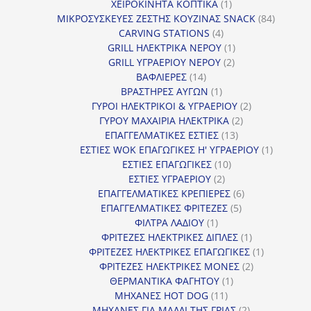
προϊόν
1
ΧΕΙΡΟΚΙΝΗΤΑ ΚΟΠΤΙΚΑ
1
προϊόν
84
ΜΙΚΡΟΣΥΣΚΕΥΕΣ ΖΕΣΤΗΣ ΚΟΥΖΙΝΑΣ SNACK
84
4
προϊόντ
CARVING STATIONS
4
προϊόντα
1
GRILL ΗΛΕΚΤΡΙΚΑ ΝΕΡΟΥ
1
2
προϊόν
GRILL ΥΓΡΑΕΡΙΟΥ ΝΕΡΟΥ
2
14
προϊόντα
ΒΑΦΛΙΕΡΕΣ
14
προϊόντα
1
ΒΡΑΣΤΗΡΕΣ ΑΥΓΩΝ
1
προϊόν
2
ΓΥΡΟΙ ΗΛΕΚΤΡΙΚΟΙ & ΥΓΡΑΕΡΙΟΥ
2
2
προϊόντα
ΓΥΡΟΥ ΜΑΧΑΙΡΙΑ ΗΛΕΚΤΡΙΚΑ
2
13
προϊόντα
ΕΠΑΓΓΕΛΜΑΤΙΚΕΣ ΕΣΤΙΕΣ
13
προϊόντα
1
ΕΣΤΙΕΣ WOK ΕΠΑΓΩΓΙΚΕΣ Η' ΥΓΡΑΕΡΙΟΥ
1
10
προϊόν
ΕΣΤΙΕΣ ΕΠΑΓΩΓΙΚΕΣ
10
2
προϊόντα
ΕΣΤΙΕΣ ΥΓΡΑΕΡΙΟΥ
2
προϊόντα
6
ΕΠΑΓΓΕΛΜΑΤΙΚΕΣ ΚΡΕΠΙΕΡΕΣ
6
5
προϊόντα
ΕΠΑΓΓΕΛΜΑΤΙΚΕΣ ΦΡΙΤΕΖΕΣ
5
1
προϊόντα
ΦΙΛΤΡΑ ΛΑΔΙΟΥ
1
προϊόν
1
ΦΡΙΤΕΖΕΣ ΗΛΕΚΤΡΙΚΕΣ ΔΙΠΛΕΣ
1
προϊόν
1
ΦΡΙΤΕΖΕΣ ΗΛΕΚΤΡΙΚΕΣ ΕΠΑΓΩΓΙΚΕΣ
1
2
προϊόν
ΦΡΙΤΕΖΕΣ ΗΛΕΚΤΡΙΚΕΣ ΜΟΝΕΣ
2
1
προϊόντα
ΘΕΡΜΑΝΤΙΚΑ ΦΑΓΗΤΟΥ
1
11
προϊόν
ΜΗΧΑΝΕΣ HOT DOG
11
προϊόντα
2
ΜΗΧΑΝΕΣ ΓΙΑ ΜΑΛΛΙ ΤΗΣ ΓΡΙΑΣ
2