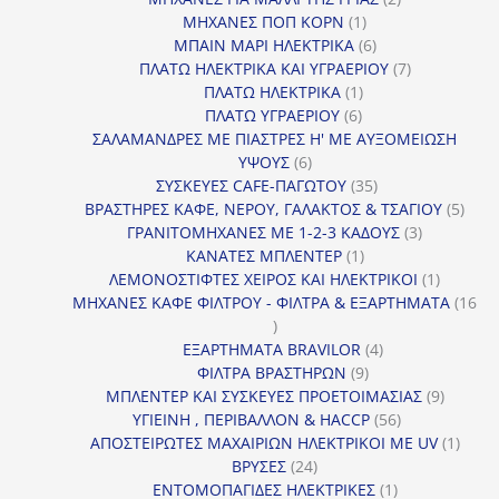
1
προϊόντα
ΜΗΧΑΝΕΣ ΠΟΠ ΚΟΡΝ
1
προϊόν
6
ΜΠΑΙΝ ΜΑΡΙ ΗΛΕΚΤΡΙΚΑ
6
προϊόντα
7
ΠΛΑΤΩ ΗΛΕΚΤΡΙΚΑ ΚΑΙ ΥΓΡΑΕΡΙΟΥ
7
1
προϊόντα
ΠΛΑΤΩ ΗΛΕΚΤΡΙΚΑ
1
6
προϊόν
ΠΛΑΤΩ ΥΓΡΑΕΡΙΟΥ
6
προϊόντα
ΣΑΛΑΜΑΝΔΡΕΣ ΜΕ ΠΙΑΣΤΡΕΣ Η' ΜΕ ΑΥΞΟΜΕΙΩΣΗ
6
ΥΨΟΥΣ
6
προϊόντα
35
ΣΥΣΚΕΥΕΣ CAFE-ΠΑΓΩΤΟΥ
35
προϊόντα
5
ΒΡΑΣΤΗΡΕΣ ΚΑΦΕ, ΝΕΡΟΥ, ΓΑΛΑΚΤΟΣ & ΤΣΑΓΙΟΥ
5
3
προϊ
ΓΡΑΝΙΤΟΜΗΧΑΝΕΣ ΜΕ 1-2-3 ΚΑΔΟΥΣ
3
1
προϊόντα
ΚΑΝΑΤΕΣ ΜΠΛΕΝΤΕΡ
1
προϊόν
1
ΛΕΜΟΝΟΣΤΙΦΤΕΣ ΧΕΙΡΟΣ ΚΑΙ ΗΛΕΚΤΡΙΚΟΙ
1
προϊόν
ΜΗΧΑΝΕΣ ΚΑΦΕ ΦΙΛΤΡΟΥ - ΦΙΛΤΡΑ & ΕΞΑΡΤΗΜΑΤΑ
16
16
προϊόντα
4
ΕΞΑΡΤΗΜΑΤΑ BRAVILOR
4
9
προϊόντα
ΦΙΛΤΡΑ ΒΡΑΣΤΗΡΩΝ
9
προϊόντα
9
ΜΠΛΕΝΤΕΡ ΚΑΙ ΣΥΣΚΕΥΕΣ ΠΡΟΕΤΟΙΜΑΣΙΑΣ
9
56
προϊόντ
ΥΓΙΕΙΝΗ , ΠΕΡΙΒΑΛΛΟΝ & HACCP
56
προϊόντα
1
ΑΠΟΣΤΕΙΡΩΤΕΣ ΜΑΧΑΙΡΙΩΝ ΗΛΕΚΤΡΙΚΟΙ ΜΕ UV
1
24
προϊό
ΒΡΥΣΕΣ
24
προϊόντα
1
ΕΝΤΟΜΟΠΑΓΙΔΕΣ ΗΛΕΚΤΡΙΚΕΣ
1