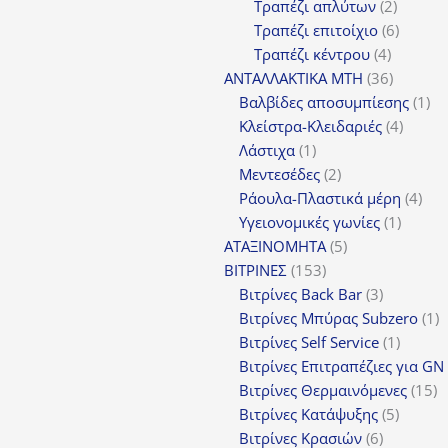
προϊόντα
2
Τραπέζι απλύτων
2
προϊόν
6
Τραπέζι επιτοίχιο
6
4
προϊόν
Τραπέζι κέντρου
4
προϊόντ
36
ΑΝΤΑΛΛΑΚΤΙΚΑ MTH
36
προϊόντ
1
Βαλβίδες αποσυμπίεσης
1
4
πρ
Κλείστρα-Κλειδαριές
4
1
προϊόν
Λάστιχα
1
προϊόν
2
Μεντεσέδες
2
προϊόντα
4
Ράουλα-Πλαστικά μέρη
4
1
προ
Υγειονομικές γωνίες
1
5
προϊόν
ΑΤΑΞΙΝΟΜΗΤΑ
5
153
προϊόντα
ΒΙΤΡΙΝΕΣ
153
προϊόντα
3
Βιτρίνες Back Bar
3
προϊόντα
1
Βιτρίνες Mπύρας Subzero
1
1
π
Βιτρίνες Self Service
1
προϊόν
Βιτρίνες Επιτραπέζιες για GN
1
Βιτρίνες Θερμαινόμενες
15
5
π
Βιτρίνες Κατάψυξης
5
6
προϊόν
Βιτρίνες Κρασιών
6