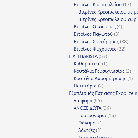
προϊόντα
12
Βιτρίνες Κρεοπωλείου
12
προ
Βιτρίνες Κρεοπωλείου με μ
Βιτρίνες Κρεοπωλείου χωρί
4
Βιτρίνες Ουδέτερες
4
3
προϊόν
Βιτρίνες Παγωτού
3
προϊόντα
38
Βιτρίνες Συντήρησης
38
22
προϊ
Βιτρίνες Ψυχόμενες
22
53
προϊό
ΕΙΔΗ BARISTA
53
προϊόντα
1
Καθαριστικά
1
προϊόν
2
Κουτάλια Γευσιγνωσίας
2
προ
1
Κουτάλια Δοσομέτρησης
1
2
πρ
Πατητήρια
2
προϊόντα
Εξοπλισμός Εστίασης Exoplizein
65
Διάφορα
65
προϊόντα
36
ΑΝΟΞΕΙΔΩΤΑ
36
προϊόντα
16
Γαστρονόμοι
16
1
προϊόντα
Θάλαμοι
1
2
προϊόν
Λάντζες
2
προϊόντα
1
Λιποσυλλέκτες
1