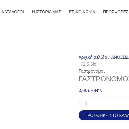
ΚΑΤΑΛΟΓΟΙ
Η ΙΣΤΟΡΙΑ ΜΑΣ
ΕΠΙΚΟΙΝΩΝΙΑ
ΠΡΟΣΦΟΡΈΣ
Αρχική σελίδα
/
ΑΝΟΞΕΙ
1/2 5,5lt
Γαστρονόμοι
ΓΑΣΤΡΟΝΌΜΟΣ 
0,00
€
+ ΦΠΑ
Γαστρονόμος
-
Inox
GN
ΠΡΟΣΘΉΚΗ ΣΤΟ ΚΑΛΆ
1/2
5,5lt