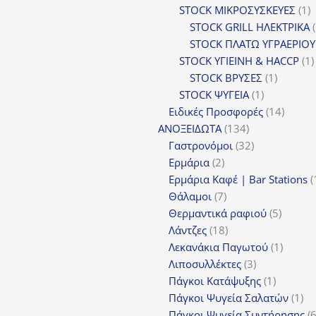
προϊόν
1
STOCK ΜΙΚΡΟΣΥΣΚΕΥΕΣ
1
π
STOCK GRILL ΗΛΕΚΤΡΙΚΑ
STOCK ΠΛΑΤΩ ΥΓΡΑΕΡΙΟΥ
STOCK ΥΓΙΕΙΝΗ & HACCP
1
1
STOCK ΒΡΥΣΕΣ
1
1
προϊόν
STOCK ΨΥΓΕΙΑ
1
προϊόν
14
Ειδικές Προσφορές
14
134
προϊόν
ΑΝΟΞΕΙΔΩΤΑ
134
προϊόντα
32
Γαστρονόμοι
32
2
προϊόντα
Ερμάρια
2
προϊόντα
Ερμάρια Καφέ | Bar Stations
7
Θάλαμοι
7
προϊόντα
5
Θερμαντικά ραφιού
5
18
προϊόν
Λάντζες
18
προϊόντα
1
Λεκανάκια Παγωτού
1
3
προϊόν
Λιποσυλλέκτες
3
προϊόντα
1
Πάγκοι Κατάψυξης
1
προϊόν
1
Πάγκοι Ψυγεία Σαλατών
1
πρ
Πάγκοι Ψυγεία Συντήρησης