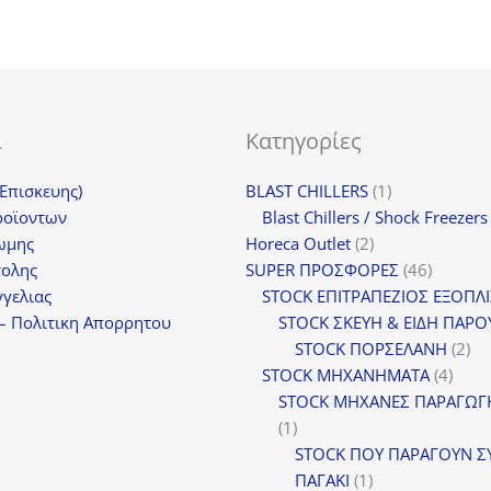
ι
Κατηγορίες
1
(Επισκευης)
BLAST CHILLERS
1
προϊόν
ροϊοντων
Blast Chillers / Shock Freezers
2
ωμης
Horeca Outlet
2
προϊόντα
46
τολης
SUPER ΠΡΟΣΦΟΡΕΣ
46
προϊόντ
γελιας
STOCK ΕΠΙΤΡΑΠΕΖΙΟΣ ΕΞΟΠΛ
– Πολιτικη Απορρητου
STOCK ΣΚΕΥΗ & ΕΙΔΗ ΠΑΡΟ
2
STOCK ΠΟΡΣΕΛΑΝΗ
2
4
πρ
STOCK ΜΗΧΑΝΗΜΑΤΑ
4
προϊ
STOCK ΜΗΧΑΝΕΣ ΠΑΡΑΓΩΓ
1
1
προϊόν
STOCK ΠΟΥ ΠΑΡΑΓΟΥΝ Σ
1
ΠΑΓΑΚΙ
1