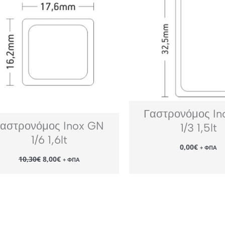
Γαστρονόμος In
αστρονόμος Inox GN
1/3 1,5lt
1/6 1,6lt
0,00
€
+ ΦΠΑ
Original
Η
10,30
€
8,00
€
+ ΦΠΑ
price
τρέχουσα
was:
τιμή
10,30€.
είναι:
8,00€.