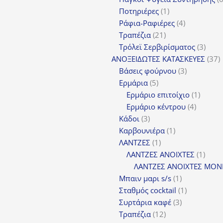
1
Ποτηριέρες
1
προϊόν
4
Ράφια-Ραφιέρες
4
21
προϊόντα
Τραπέζια
21
προϊόντα
3
Τρόλεϊ Σερβιρίσματος
3
προϊ
3
ΑΝΟΞΕΙΔΩΤΕΣ ΚΑΤΑΣΚΕΥΕΣ
37
3
π
Βάσεις φούρνου
3
5
προϊόντα
Ερμάρια
5
προϊόντα
1
Ερμάριο επιτοίχιο
1
4
προϊόν
Ερμάριο κέντρου
4
3
προϊόντ
Κάδοι
3
προϊόντα
1
Καρβουνιέρα
1
1
προϊόν
ΛΑΝΤΖΕΣ
1
προϊόν
1
ΛΑΝΤΖΕΣ ΑΝΟΙΧΤΕΣ
1
προϊ
ΛΑΝΤΖΕΣ ΑΝΟΙΧΤΕΣ ΜΟΝ
1
Μπαιν μαρι s/s
1
προϊόν
1
Σταθμός cocktail
1
3
προϊόν
Συρτάρια καφέ
3
12
προϊόντα
Τραπέζια
12