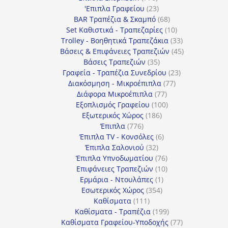
προϊόντα
23
'Επιπλα Γραφείου
23
προϊόντα
68
BAR Τραπέζια & Σκαμπό
68
προϊόντα
10
Set Καθιστικά - Τραπεζαρίες
10
προϊόντα
33
Trolley - Βοηθητικά Τραπεζάκια
33
προϊόντα
45
Βάσεις & Επιφάνειες Τραπεζιών
45
35
προϊόντα
Βάσεις Τραπεζιών
35
προϊόντα
23
Γραφεία - Τραπέζια Συνεδρίου
23
77
προϊόντα
Διακόσμηση - Μικροέπιπλα
77
77
προϊόντα
Διάφορα Μικροέπιπλα
77
προϊόντα
100
Εξοπλισμός Γραφείου
100
186
προϊόντα
Εξωτερικός Χώρος
186
776
προϊόντα
Έπιπλα
776
προϊόντα
6
Έπιπλα TV - Κονσόλες
6
32
προϊόντα
Έπιπλα Σαλονιού
32
προϊόντα
76
Έπιπλα Υπνοδωματίου
76
10
προϊόντα
Επιφάνειες Τραπεζιών
10
1
προϊόντα
Ερμάρια - Ντουλάπες
1
354
προϊόν
Εσωτερικός Χώρος
354
111
προϊόντα
Καθίσματα
111
προϊόντα
199
Καθίσματα - Τραπέζια
199
προϊόντα
77
Καθίσματα Γραφείου-Υποδοχής
77