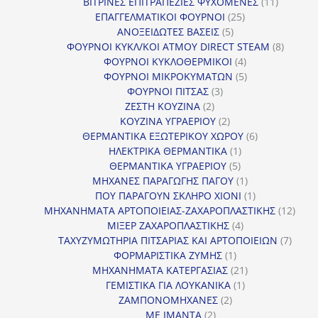
προϊόντα
11
ΒΙΤΡΙΝΕΣ ΕΠΙΤΡΑΠΕΖΙΕΣ ΨΥΧΟΜΕΝΕΣ
11
25
προϊόντ
ΕΠΑΓΓΕΛΜΑΤΙΚΟΙ ΦΟΥΡΝΟΙ
25
5
προϊόντα
ΑΝΟΞΕΙΔΩΤΕΣ ΒΑΣΕΙΣ
5
προϊόντα
8
ΦΟΥΡΝΟΙ ΚΥΚΛ/ΚΟΙ ΑΤΜΟΥ DIRECT STEAM
8
4
προϊόν
ΦΟΥΡΝΟΙ ΚΥΚΛΟΘΕΡΜΙΚΟΙ
4
προϊόντα
5
ΦΟΥΡΝΟΙ ΜΙΚΡΟΚΥΜΑΤΩΝ
5
3
προϊόντα
ΦΟΥΡΝΟΙ ΠΙΤΣΑΣ
3
2
προϊόντα
ΖΕΣΤΗ ΚΟΥΖΙΝΑ
2
προϊόντα
2
ΚΟΥΖΙΝΑ ΥΓΡΑΕΡΙΟΥ
2
προϊόντα
6
ΘΕΡΜΑΝΤΙΚΑ ΕΞΩΤΕΡΙΚΟΥ ΧΩΡΟΥ
6
1
προϊόντα
ΗΛΕΚΤΡΙΚΑ ΘΕΡΜΑΝΤΙΚΑ
1
5
προϊόν
ΘΕΡΜΑΝΤΙΚΑ ΥΓΡΑΕΡΙΟΥ
5
προϊόντα
1
ΜΗΧΑΝΕΣ ΠΑΡΑΓΩΓΗΣ ΠΑΓΟΥ
1
προϊόν
1
ΠΟΥ ΠΑΡΑΓΟΥΝ ΣΚΛΗΡΟ ΧΙΟΝΙ
1
προϊόν
12
ΜΗΧΑΝΗΜΑΤΑ ΑΡΤΟΠΟΙΕΙΑΣ-ΖΑΧΑΡΟΠΛΑΣΤΙΚΗΣ
12
4
προϊ
ΜΙΞΕΡ ΖΑΧΑΡΟΠΛΑΣΤΙΚΗΣ
4
προϊόντα
7
ΤΑΧΥΖΥΜΩΤΗΡΙΑ ΠΙΤΣΑΡΙΑΣ ΚΑΙ ΑΡΤΟΠΟΙΕΙΩΝ
7
1
προϊό
ΦΟΡΜΑΡΙΣΤΙΚΑ ΖΥΜΗΣ
1
προϊόν
21
ΜΗΧΑΝΗΜΑΤΑ ΚΑΤΕΡΓΑΣΙΑΣ
21
1
προϊόντα
ΓΕΜΙΣΤΙΚΑ ΓΙΑ ΛΟΥΚΑΝΙΚΑ
1
2
προϊόν
ΖΑΜΠΟΝΟΜΗΧΑΝΕΣ
2
2
προϊόντα
ΜΕ ΙΜΑΝΤΑ
2