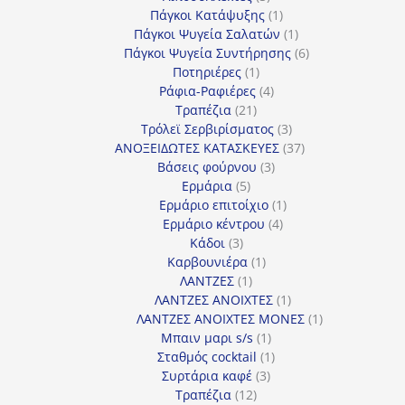
προϊόντα
1
Πάγκοι Κατάψυξης
1
προϊόν
1
Πάγκοι Ψυγεία Σαλατών
1
προϊόν
6
Πάγκοι Ψυγεία Συντήρησης
6
1
προϊόντα
Ποτηριέρες
1
προϊόν
4
Ράφια-Ραφιέρες
4
21
προϊόντα
Τραπέζια
21
προϊόντα
3
Τρόλεϊ Σερβιρίσματος
3
προϊόντα
37
ΑΝΟΞΕΙΔΩΤΕΣ ΚΑΤΑΣΚΕΥΕΣ
37
3
προϊόντα
Βάσεις φούρνου
3
5
προϊόντα
Ερμάρια
5
προϊόντα
1
Ερμάριο επιτοίχιο
1
4
προϊόν
Ερμάριο κέντρου
4
3
προϊόντα
Κάδοι
3
προϊόντα
1
Καρβουνιέρα
1
1
προϊόν
ΛΑΝΤΖΕΣ
1
προϊόν
1
ΛΑΝΤΖΕΣ ΑΝΟΙΧΤΕΣ
1
προϊόν
1
ΛΑΝΤΖΕΣ ΑΝΟΙΧΤΕΣ ΜΟΝΕΣ
1
1
προϊόν
Μπαιν μαρι s/s
1
προϊόν
1
Σταθμός cocktail
1
3
προϊόν
Συρτάρια καφέ
3
12
προϊόντα
Τραπέζια
12