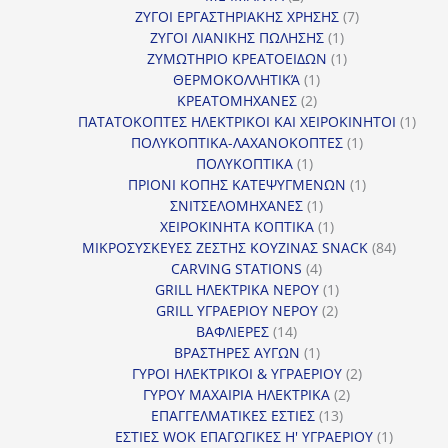
προϊόντα
7
ΖΥΓΟΙ ΕΡΓΑΣΤΗΡΙΑΚΗΣ ΧΡΗΣΗΣ
7
1
προϊόντα
ΖΥΓΟΙ ΛΙΑΝΙΚΗΣ ΠΩΛΗΣΗΣ
1
προϊόν
1
ΖΥΜΩΤΗΡΙΟ ΚΡΕΑΤΟΕΙΔΩΝ
1
1
προϊόν
ΘΕΡΜΟΚΟΛΛΗΤΙΚΆ
1
2
προϊόν
ΚΡΕΑΤΟΜΗΧΑΝΕΣ
2
προϊόντα
1
ΠΑΤΑΤΟΚΟΠΤΕΣ ΗΛΕΚΤΡΙΚΟΙ ΚΑΙ ΧΕΙΡΟΚΙΝΗΤΟΙ
1
1
προϊ
ΠΟΛΥΚΟΠΤΙΚΑ-ΛΑΧΑΝΟΚΟΠΤΕΣ
1
1
προϊόν
ΠΟΛΥΚΟΠΤΙΚΑ
1
προϊόν
1
ΠΡΙΟΝΙ ΚΟΠΗΣ ΚΑΤΕΨΥΓΜΕΝΩΝ
1
1
προϊόν
ΣΝΙΤΣΕΛΟΜΗΧΑΝΕΣ
1
προϊόν
1
ΧΕΙΡΟΚΙΝΗΤΑ ΚΟΠΤΙΚΑ
1
προϊόν
84
ΜΙΚΡΟΣΥΣΚΕΥΕΣ ΖΕΣΤΗΣ ΚΟΥΖΙΝΑΣ SNACK
84
4
προϊόντ
CARVING STATIONS
4
προϊόντα
1
GRILL ΗΛΕΚΤΡΙΚΑ ΝΕΡΟΥ
1
2
προϊόν
GRILL ΥΓΡΑΕΡΙΟΥ ΝΕΡΟΥ
2
14
προϊόντα
ΒΑΦΛΙΕΡΕΣ
14
προϊόντα
1
ΒΡΑΣΤΗΡΕΣ ΑΥΓΩΝ
1
προϊόν
2
ΓΥΡΟΙ ΗΛΕΚΤΡΙΚΟΙ & ΥΓΡΑΕΡΙΟΥ
2
2
προϊόντα
ΓΥΡΟΥ ΜΑΧΑΙΡΙΑ ΗΛΕΚΤΡΙΚΑ
2
13
προϊόντα
ΕΠΑΓΓΕΛΜΑΤΙΚΕΣ ΕΣΤΙΕΣ
13
προϊόντα
1
ΕΣΤΙΕΣ WOK ΕΠΑΓΩΓΙΚΕΣ Η' ΥΓΡΑΕΡΙΟΥ
1