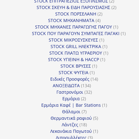
προϊόντα
2
STOCK ΕΠΙΤΡΑΠΕΖΙΟΣ ΕΞΟΠΛΙΣΜΟΣ
2
προϊόντα
2
STOCK ΣΚΕΥΗ & ΕΙΔΗ ΠΑΡΟΥΣΙΑΣΗΣ
2
2
προϊόντα
STOCK ΠΟΡΣΕΛΑΝΗ
2
4
προϊόντα
STOCK ΜΗΧΑΝΗΜΑΤΑ
4
προϊόντα
1
STOCK ΜΗΧΑΝΕΣ ΠΑΡΑΓΩΓΗΣ ΠΑΓΟΥ
1
προϊόν
1
STOCK ΠΟΥ ΠΑΡΑΓΟΥΝ ΣΥΜΠΑΓΕΣ ΠΑΓΑΚΙ
1
1
προϊόν
STOCK ΜΙΚΡΟΣΥΣΚΕΥΕΣ
1
προϊόν
1
STOCK GRILL ΗΛΕΚΤΡΙΚΑ
1
προϊόν
1
STOCK ΠΛΑΤΩ ΥΓΡΑΕΡΙΟΥ
1
1
προϊόν
STOCK ΥΓΙΕΙΝΗ & HACCP
1
1
προϊόν
STOCK ΒΡΥΣΕΣ
1
1
προϊόν
STOCK ΨΥΓΕΙΑ
1
προϊόν
14
Ειδικές Προσφορές
14
134
προϊόντα
ΑΝΟΞΕΙΔΩΤΑ
134
προϊόντα
32
Γαστρονόμοι
32
2
προϊόντα
Ερμάρια
2
προϊόντα
1
Ερμάρια Καφέ | Bar Stations
1
7
προϊόν
Θάλαμοι
7
προϊόντα
5
Θερμαντικά ραφιού
5
18
προϊόντα
Λάντζες
18
προϊόντα
1
Λεκανάκια Παγωτού
1
3
προϊόν
Λιποσυλλέκτες
3