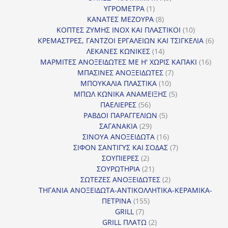
1
προϊόντα
ΥΓΡΟΜΕΤΡΑ
1
προϊόν
8
ΚΑΝΑΤΕΣ ΜΕΖΟΥΡΑ
8
προϊόντα
10
ΚΟΠΤΕΣ ΖΥΜΗΣ INOX ΚΑΙ ΠΛΑΣΤΙΚΟΙ
10
προϊόντα
6
ΚΡΕΜΑΣΤΡΕΣ, ΓΑΝΤΖΟΙ ΕΡΓΑΛΕΙΩΝ ΚΑΙ ΤΣΙΓΚΕΛΙΑ
6
14
προϊ
ΛΕΚΑΝΕΣ ΚΩΝΙΚΕΣ
14
προϊόντα
16
ΜΑΡΜΙΤΕΣ ΑΝΟΞΕΙΔΩΤΕΣ ΜΕ Η' ΧΩΡΙΣ ΚΑΠΑΚΙ
16
7
προϊ
ΜΠΑΣΙΝΕΣ ΑΝΟΞΕΙΔΩΤΕΣ
7
10
προϊόντα
ΜΠΟΥΚΑΛΙΑ ΠΛΑΣΤΙΚΑ
10
προϊόντα
5
ΜΠΩΛ ΚΩΝΙΚΑ ΑΝΑΜΕΙΞΗΣ
5
56
προϊόντα
ΠΑΕΛΙΕΡΕΣ
56
προϊόντα
5
ΡΑΒΔΟΙ ΠΑΡΑΓΓΕΛΙΩΝ
5
29
προϊόντα
ΣΑΓΑΝΑΚΙΑ
29
προϊόντα
16
ΣΙΝΟΥΑ ΑΝΟΞΕΙΔΩΤΑ
16
προϊόντα
7
ΣΙΦΟΝ ΣΑΝΤΙΓΥΣ ΚΑΙ ΣΟΔΑΣ
7
2
προϊόντα
ΣΟΥΠΙΕΡΕΣ
2
προϊόντα
21
ΣΟΥΡΩΤΗΡΙΑ
21
προϊόντα
2
ΣΩΤΕΖΕΣ ΑΝΟΞΕΙΔΩΤΕΣ
2
προϊόντα
ΤΗΓΑΝΙΑ ΑΝΟΞΕΙΔΩΤΑ-ΑΝΤΙΚΟΛΛΗΤΙΚΑ-ΚΕΡΑΜΙΚΑ-
155
ΠΕΤΡΙΝΑ
155
7
προϊόντα
GRILL
7
προϊόντα
2
GRILL ΠΛΑΤΩ
2