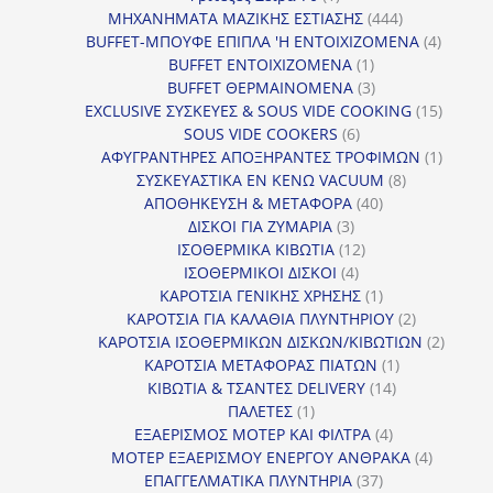
προϊόν
444
ΜΗΧΑΝΗΜΑΤΑ ΜΑΖΙΚΗΣ ΕΣΤΙΑΣΗΣ
444
προϊόντα
4
BUFFET-ΜΠΟΥΦΕ ΕΠΙΠΛΑ 'Η ΕΝΤΟΙΧΙΖΟΜΕΝΑ
4
1
προϊόν
BUFFET ΕΝΤΟΙΧΙΖΟΜΕΝΑ
1
προϊόν
3
BUFFET ΘΕΡΜΑΙΝΟΜΕΝΑ
3
προϊόντα
15
EXCLUSIVE ΣΥΣΚΕΥΕΣ & SOUS VIDE COOKING
15
6
προϊόν
SOUS VIDE COOKERS
6
προϊόντα
1
ΑΦΥΓΡΑΝΤΗΡΕΣ ΑΠΟΞΗΡΑΝΤΕΣ ΤΡΟΦΙΜΩΝ
1
8
προϊόν
ΣΥΣΚΕΥΑΣΤΙΚΑ ΕΝ ΚΕΝΩ VACUUM
8
40
προϊόντα
ΑΠΟΘΗΚΕΥΣΗ & ΜΕΤΑΦΟΡΑ
40
3
προϊόντα
ΔΙΣΚΟΙ ΓΙΑ ΖΥΜΑΡΙΑ
3
προϊόντα
12
ΙΣΟΘΕΡΜΙΚΑ ΚΙΒΩΤΙΑ
12
4
προϊόντα
ΙΣΟΘΕΡΜΙΚΟΙ ΔΙΣΚΟΙ
4
προϊόντα
1
ΚΑΡΟΤΣΙΑ ΓΕΝΙΚΗΣ ΧΡΗΣΗΣ
1
προϊόν
2
ΚΑΡΟΤΣΙΑ ΓΙΑ ΚΑΛΑΘΙΑ ΠΛΥΝΤΗΡΙΟΥ
2
προϊόντα
2
ΚΑΡΟΤΣΙΑ ΙΣΟΘΕΡΜΙΚΩΝ ΔΙΣΚΩΝ/ΚΙΒΩΤΙΩΝ
2
1
προϊόν
ΚΑΡΟΤΣΙΑ ΜΕΤΑΦΟΡΑΣ ΠΙΑΤΩΝ
1
14
προϊόν
ΚΙΒΩΤΙΑ & ΤΣΑΝΤΕΣ DELIVERY
14
1
προϊόντα
ΠΑΛΕΤΕΣ
1
προϊόν
4
ΕΞΑΕΡΙΣΜΟΣ ΜΟΤΕΡ ΚΑΙ ΦΙΛΤΡΑ
4
προϊόντα
4
ΜΟΤΕΡ ΕΞΑΕΡΙΣΜΟΥ ΕΝΕΡΓΟΥ ΑΝΘΡΑΚΑ
4
37
προϊόντ
ΕΠΑΓΓΕΛΜΑΤΙΚΑ ΠΛΥΝΤΗΡΙΑ
37