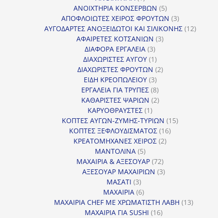
προϊόν
5
ΑΝΟΙΧΤΗΡΙΑ ΚΟΝΣΕΡΒΩΝ
5
προϊόντα
3
ΑΠΟΦΛΟΙΩΤΕΣ ΧΕΙΡΟΣ ΦΡΟΥΤΩΝ
3
προϊόντα
12
ΑΥΓΟΔΑΡΤΕΣ ΑΝΟΞΕΙΔΩΤΟΙ ΚΑΙ ΣΙΛΙΚΟΝΗΣ
12
3
προϊόν
ΑΦΑΙΡΕΤΕΣ ΚΟΤΣΑΝΙΩΝ
3
3
προϊόντα
ΔΙΑΦΟΡΑ ΕΡΓΑΛΕΙΑ
3
προϊόντα
1
ΔΙΑΧΩΡΙΣΤΕΣ ΑΥΓΟΥ
1
προϊόν
2
ΔΙΑΧΩΡΙΣΤΕΣ ΦΡΟΥΤΩΝ
2
3
προϊόντα
ΕΙΔΗ ΚΡΕΟΠΩΛΕΙΟΥ
3
προϊόντα
8
ΕΡΓΑΛΕΙΑ ΓΙΑ ΤΡΥΠΕΣ
8
προϊόντα
2
ΚΑΘΑΡΙΣΤΕΣ ΨΑΡΙΩΝ
2
1
προϊόντα
ΚΑΡΥΟΘΡΑΥΣΤΕΣ
1
προϊόν
15
ΚΟΠΤΕΣ ΑΥΓΩΝ-ΖΥΜΗΣ-ΤΥΡΙΩΝ
15
16
προϊόντα
ΚΟΠΤΕΣ ΞΕΦΛΟΥΔΙΣΜΑΤΟΣ
16
2
προϊόντα
ΚΡΕΑΤΟΜΗΧΑΝΕΣ ΧΕΙΡΟΣ
2
5
προϊόντα
ΜΑΝΤΟΛΙΝΑ
5
προϊόντα
72
ΜΑΧΑΙΡΙΑ & ΑΞΕΣΟΥΑΡ
72
προϊόντα
3
ΑΞΕΣΟΥΑΡ ΜΑΧΑΙΡΙΩΝ
3
3
προϊόντα
ΜΑΣΑΤΙ
3
προϊόντα
6
ΜΑΧΑΙΡΙΑ
6
προϊόντα
13
ΜΑΧΑΙΡΙΑ CHEF ΜΕ ΧΡΩΜΑΤΙΣΤΗ ΛΑΒΗ
13
16
προϊόντ
ΜΑΧΑΙΡΙΑ ΓΙΑ SUSHI
16