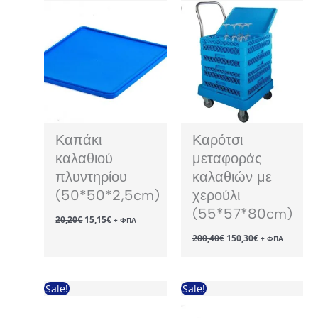
Καπάκι
Καρότσι
καλαθιού
μεταφοράς
πλυντηρίου
καλαθιών με
(50*50*2,5cm)
χερούλι
(55*57*80cm)
Original
Η
20,20
€
15,15
€
+ ΦΠΑ
price
τρέχουσα
Original
Η
200,40
€
150,30
€
was:
τιμή
+ ΦΠΑ
price
τρέχουσα
20,20€.
είναι:
was:
τιμή
15,15€.
200,40€.
είναι:
150,30€.
Sale!
Sale!