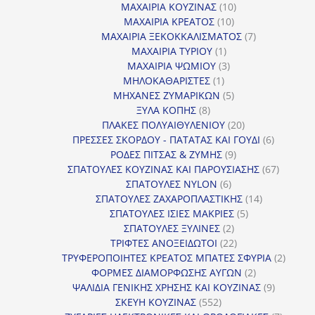
προϊόντα
10
ΜΑΧΑΙΡΙΑ ΚΟΥΖΙΝΑΣ
10
10
προϊόντα
ΜΑΧΑΙΡΙΑ ΚΡΕΑΤΟΣ
10
προϊόντα
7
ΜΑΧΑΙΡΙΑ ΞΕΚΟΚΚΑΛΙΣΜΑΤΟΣ
7
1
προϊόντα
ΜΑΧΑΙΡΙΑ ΤΥΡΙΟΥ
1
προϊόν
3
ΜΑΧΑΙΡΙΑ ΨΩΜΙΟΥ
3
1
προϊόντα
ΜΗΛΟΚΑΘΑΡΙΣΤΕΣ
1
προϊόν
5
ΜΗΧΑΝΕΣ ΖΥΜΑΡΙΚΩΝ
5
8
προϊόντα
ΞΥΛΑ ΚΟΠΗΣ
8
προϊόντα
20
ΠΛΑΚΕΣ ΠΟΛΥΑΙΘΥΛΕΝΙΟΥ
20
προϊόντα
6
ΠΡΕΣΣΕΣ ΣΚΟΡΔΟΥ - ΠΑΤΑΤΑΣ ΚΑΙ ΓΟΥΔΙ
6
9
προϊόντα
ΡΟΔΕΣ ΠΙΤΣΑΣ & ΖΥΜΗΣ
9
προϊόντα
67
ΣΠΑΤΟΥΛΕΣ ΚΟΥΖΙΝΑΣ ΚΑΙ ΠΑΡΟΥΣΙΑΣΗΣ
67
6
προϊόντ
ΣΠΑΤΟΥΛΕΣ NYLON
6
προϊόντα
14
ΣΠΑΤΟΥΛΕΣ ΖΑΧΑΡΟΠΛΑΣΤΙΚΗΣ
14
5
προϊόντα
ΣΠΑΤΟΥΛΕΣ ΙΣΙΕΣ ΜΑΚΡΙΕΣ
5
2
προϊόντα
ΣΠΑΤΟΥΛΕΣ ΞΥΛΙΝΕΣ
2
προϊόντα
22
ΤΡΙΦΤΕΣ ΑΝΟΞΕΙΔΩΤΟΙ
22
προϊόντα
2
ΤΡΥΦΕΡΟΠΟΙΗΤΕΣ ΚΡΕΑΤΟΣ ΜΠΑΤΕΣ ΣΦΥΡΙΑ
2
2
προϊόν
ΦΟΡΜΕΣ ΔΙΑΜΟΡΦΩΣΗΣ ΑΥΓΩΝ
2
προϊόντα
9
ΨΑΛΙΔΙΑ ΓΕΝΙΚΗΣ ΧΡΗΣΗΣ ΚΑΙ ΚΟΥΖΙΝΑΣ
9
552
προϊόντα
ΣΚΕΥΗ ΚΟΥΖΙΝΑΣ
552