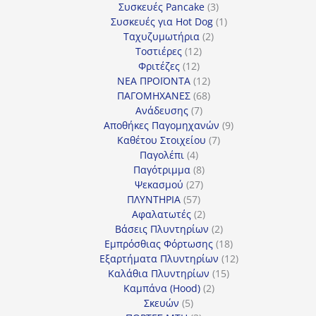
προϊόν
3
Συσκευές Pancake
3
προϊόντα
1
Συσκευές για Hot Dog
1
2
προϊόν
Ταχυζυμωτήρια
2
12
προϊόντα
Τοστιέρες
12
12
προϊόντα
Φριτέζες
12
προϊόντα
12
ΝΕΑ ΠΡΟΪΟΝΤΑ
12
προϊόντα
68
ΠΑΓΟΜΗΧΑΝΕΣ
68
7
προϊόντα
Ανάδευσης
7
προϊόντα
9
Αποθήκες Παγομηχανών
9
7
προϊόντα
Καθέτου Στοιχείου
7
4
προϊόντα
Παγολέπι
4
προϊόντα
8
Παγότριμμα
8
27
προϊόντα
Ψεκασμού
27
57
προϊόντα
ΠΛΥΝΤΗΡΙΑ
57
προϊόντα
2
Αφαλατωτές
2
προϊόντα
2
Βάσεις Πλυντηρίων
2
προϊόντα
18
Εμπρόσθιας Φόρτωσης
18
προϊόντα
12
Εξαρτήματα Πλυντηρίων
12
15
προϊόντα
Καλάθια Πλυντηρίων
15
2
προϊόντα
Καμπάνα (Hood)
2
5
προϊόντα
Σκευών
5