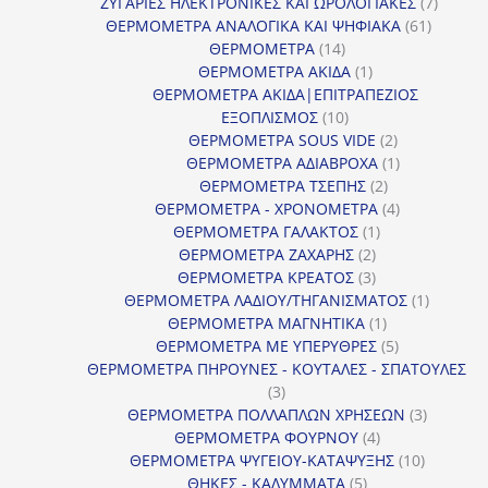
προϊόντα
7
ΖΥΓΑΡΙΕΣ ΗΛΕΚΤΡΟΝΙΚΕΣ ΚΑΙ ΩΡΟΛΟΓΙΑΚΕΣ
7
61
προϊόν
ΘΕΡΜΟΜΕΤΡΑ ΑΝΑΛΟΓΙΚΑ ΚΑΙ ΨΗΦΙΑΚΑ
61
14
προϊόντ
ΘΕΡΜΟΜΕΤΡΑ
14
προϊόντα
1
ΘΕΡΜΟΜΕΤΡΑ ΑΚΙΔΑ
1
προϊόν
ΘΕΡΜΟΜΕΤΡΑ ΑΚΙΔΑ|ΕΠΙΤΡΑΠΕΖΙΟΣ
10
ΕΞΟΠΛΙΣΜΟΣ
10
προϊόντα
2
ΘΕΡΜΟΜΕΤΡΑ SOUS VIDE
2
προϊόντα
1
ΘΕΡΜΟΜΕΤΡΑ ΑΔΙΑΒΡΟΧΑ
1
2
προϊόν
ΘΕΡΜΟΜΕΤΡΑ ΤΣΕΠΗΣ
2
προϊόντα
4
ΘΕΡΜΟΜΕΤΡΑ - ΧΡΟΝΟΜΕΤΡΑ
4
1
προϊόντα
ΘΕΡΜΟΜΕΤΡΑ ΓΑΛΑΚΤΟΣ
1
2
προϊόν
ΘΕΡΜΟΜΕΤΡΑ ΖΑΧΑΡΗΣ
2
προϊόντα
3
ΘΕΡΜΟΜΕΤΡΑ ΚΡΕΑΤΟΣ
3
προϊόντα
1
ΘΕΡΜΟΜΕΤΡΑ ΛΑΔΙΟΥ/ΤΗΓΑΝΙΣΜΑΤΟΣ
1
1
προϊόν
ΘΕΡΜΟΜΕΤΡΑ ΜΑΓΝΗΤΙΚΑ
1
προϊόν
5
ΘΕΡΜΟΜΕΤΡΑ ΜΕ ΥΠΕΡΥΘΡΕΣ
5
προϊόντα
ΘΕΡΜΟΜΕΤΡΑ ΠΗΡΟΥΝΕΣ - ΚΟΥΤΑΛΕΣ - ΣΠΑΤΟΥΛΕΣ
3
3
προϊόντα
3
ΘΕΡΜΟΜΕΤΡΑ ΠΟΛΛΑΠΛΩΝ ΧΡΗΣΕΩΝ
3
4
προϊόντ
ΘΕΡΜΟΜΕΤΡΑ ΦΟΥΡΝΟΥ
4
προϊόντα
10
ΘΕΡΜΟΜΕΤΡΑ ΨΥΓΕΙΟΥ-ΚΑΤΑΨΥΞΗΣ
10
5
προϊόντα
ΘΗΚΕΣ - ΚΑΛΥΜΜΑΤΑ
5