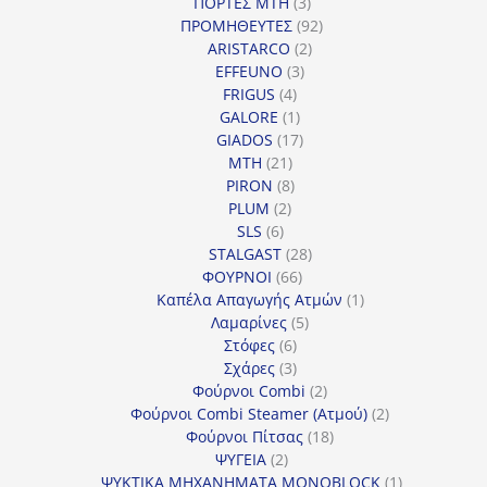
προϊόντα
3
ΠΟΡΤΕΣ MTH
3
προϊόντα
92
ΠΡΟΜΗΘΕΥΤΕΣ
92
2
προϊόντα
ARISTARCO
2
3
προϊόντα
EFFEUNO
3
4
προϊόντα
FRIGUS
4
προϊόντα
1
GALORE
1
προϊόν
17
GIADOS
17
21
προϊόντα
MTH
21
προϊόντα
8
PIRON
8
2
προϊόντα
PLUM
2
6
προϊόντα
SLS
6
προϊόντα
28
STALGAST
28
66
προϊόντα
ΦΟΥΡΝΟΙ
66
προϊόντα
1
Καπέλα Απαγωγής Ατμών
1
5
προϊόν
Λαμαρίνες
5
6
προϊόντα
Στόφες
6
προϊόντα
3
Σχάρες
3
προϊόντα
2
Φούρνοι Combi
2
προϊόντα
2
Φούρνοι Combi Steamer (Ατμού)
2
18
προϊόντα
Φούρνοι Πίτσας
18
2
προϊόντα
ΨΥΓΕΙΑ
2
προϊόντα
1
ΨΥΚΤΙΚΑ ΜΗΧΑΝΗΜΑΤΑ MONOBLOCK
1