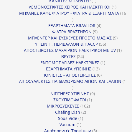
1
προϊόντα
ΚΑΝΑΤΕΣ ΜΠΛΕΝΤΕΡ
1
προϊόν
1
ΛΕΜΟΝΟΣΤΙΦΤΕΣ ΧΕΙΡΟΣ ΚΑΙ ΗΛΕΚΤΡΙΚΟΙ
1
προϊόν
ΜΗΧΑΝΕΣ ΚΑΦΕ ΦΙΛΤΡΟΥ - ΦΙΛΤΡΑ & ΕΞΑΡΤΗΜΑΤΑ
16
16
προϊόντα
4
ΕΞΑΡΤΗΜΑΤΑ BRAVILOR
4
9
προϊόντα
ΦΙΛΤΡΑ ΒΡΑΣΤΗΡΩΝ
9
προϊόντα
9
ΜΠΛΕΝΤΕΡ ΚΑΙ ΣΥΣΚΕΥΕΣ ΠΡΟΕΤΟΙΜΑΣΙΑΣ
9
56
προϊόντ
ΥΓΙΕΙΝΗ , ΠΕΡΙΒΑΛΛΟΝ & HACCP
56
προϊόντα
1
ΑΠΟΣΤΕΙΡΩΤΕΣ ΜΑΧΑΙΡΙΩΝ ΗΛΕΚΤΡΙΚΟΙ ΜΕ UV
1
24
προϊό
ΒΡΥΣΕΣ
24
προϊόντα
1
ΕΝΤΟΜΟΠΑΓΙΔΕΣ ΗΛΕΚΤΡΙΚΕΣ
1
13
προϊόν
ΕΞΑΡΤΗΜΑΤΑ ΥΓΙΕΙΝΗΣ
13
προϊόντα
6
ΙΟΝΙΣΤΕΣ - ΑΠΟΣΤΕΙΡΩΤΕΣ
6
προϊόντα
ΛΙΠΟΣΥΛΛΕΚΤΕΣ ΓΙΑ ΔΙΑΧΩΡΙΣΜΟ ΛΙΠΩΝ ΚΑΙ ΕΛΑΙΩΝ
1
1
προϊόν
9
ΝΙΠΤΗΡΕΣ ΥΓΙΕΙΝΗΣ
9
1
προϊόντα
ΣΚΟΥΠΙΔΟΦΑΓΟΙ
1
162
προϊόν
ΜΙΚΡΟΣΥΣΚΕΥΕΣ
162
2
προϊόντα
Chafing Dish
2
1
προϊόντα
Sous Vide
1
1
προϊόν
Vacuum
1
προϊόν
3
Αποξηραντές Τροφίμων
3