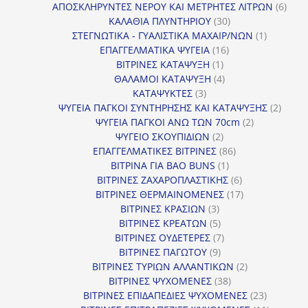
προϊόντα
6
ΑΠΟΣΚΛΗΡΥΝΤΕΣ ΝΕΡΟΥ ΚΑΙ ΜΕΤΡΗΤΕΣ ΛΙΤΡΩΝ
6
30
προϊ
ΚΑΛΑΘΙΑ ΠΛΥΝΤΗΡΙΟΥ
30
προϊόντα
1
ΣΤΕΓΝΩΤΙΚΑ - ΓΥΑΛΙΣΤΙΚΑ ΜΑΧΑΙΡ/ΝΩΝ
1
16
προϊόν
ΕΠΑΓΓΕΛΜΑΤΙΚΑ ΨΥΓΕΙΑ
16
1
προϊόντα
ΒΙΤΡΙΝΕΣ ΚΑΤΑΨΥΞΗ
1
προϊόν
4
ΘΑΛΑΜΟΙ ΚΑΤΑΨΥΞΗ
4
3
προϊόντα
ΚΑΤΑΨΥΚΤΕΣ
3
προϊόντα
2
ΨΥΓΕΙΑ ΠΑΓΚΟΙ ΣΥΝΤΗΡΗΣΗΣ ΚΑΙ ΚΑΤΑΨΥΞΗΣ
2
2
προϊό
ΨΥΓΕΙΑ ΠΑΓΚΟΙ ΑΝΩ ΤΩΝ 70cm
2
2
προϊόντα
ΨΥΓΕΙΟ ΣΚΟΥΠΙΔΙΩΝ
2
προϊόντα
86
ΕΠΑΓΓΕΛΜΑΤΙΚΕΣ ΒΙΤΡΙΝΕΣ
86
1
προϊόντα
ΒΙΤΡΙΝΑ ΓΙΑ BAO BUNS
1
προϊόν
6
ΒΙΤΡΙΝΕΣ ΖΑΧΑΡΟΠΛΑΣΤΙΚΗΣ
6
προϊόντα
17
ΒΙΤΡΙΝΕΣ ΘΕΡΜΑΙΝΟΜΕΝΕΣ
17
3
προϊόντα
ΒΙΤΡΙΝΕΣ ΚΡΑΣΙΩΝ
3
προϊόντα
5
ΒΙΤΡΙΝΕΣ ΚΡΕΑΤΩΝ
5
προϊόντα
7
ΒΙΤΡΙΝΕΣ ΟΥΔΕΤΕΡΕΣ
7
9
προϊόντα
ΒΙΤΡΙΝΕΣ ΠΑΓΩΤΟΥ
9
προϊόντα
2
ΒΙΤΡΙΝΕΣ ΤΥΡΙΩΝ ΑΛΛΑΝΤΙΚΩΝ
2
38
προϊόντα
ΒΙΤΡΙΝΕΣ ΨΥΧΟΜΕΝΕΣ
38
προϊόντα
23
ΒΙΤΡΙΝΕΣ ΕΠΙΔΑΠΕΔΙΕΣ ΨΥΧΟΜΕΝΕΣ
23