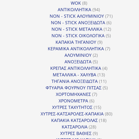
8
προϊόντα
WOK
8
προϊόντα
94
ΑΝΤΙΚΟΛΛΗΤΙΚΑ
94
προϊόντα
71
NON - STICK ΑΛΟΥΜΙΝΙΟΥ
71
6
προϊόντα
NON - STICK ΑΝΟΞΕΙΔΩΤΑ
6
12
προϊόντα
NON - STICK ΜΕΤΑΛΛΙΚΑ
12
5
προϊόντα
NON - STICK ΟΙΚΟΛΟΓΙΚΑ
5
9
προϊόντα
ΚΑΠΑΚΙΑ ΤΗΓΑΝΙΟΥ
9
προϊόντα
7
ΚΕΡΑΜΙΚΑ ΑΝΤΙΚΟΛΛΗΤΙΚΑ
7
2
προϊόντα
ΑΛΟΥΜΙΝΙΟΥ
2
προϊόντα
5
ΑΝΟΞΕΙΔΩΤΑ
5
προϊόντα
4
ΚΡΕΠΑΣ ΑΝΤΙΚΟΛΛΗΤΙΚΑ
4
13
προϊόντα
ΜΕΤΑΛΛΙΚΑ - ΧΑΛΥΒΑ
13
προϊόντα
11
ΤΗΓΑΝΙΑ ΑΝΟΞΕΙΔΩΤΑ
11
προϊόντα
5
ΦΤΥΑΡΙΑ ΦΟΥΡΝΟΥ ΠΙΤΣΑΣ
5
7
προϊόντα
ΧΟΡΤΟΜΗΧΑΝΕΣ
7
6
προϊόντα
ΧΡΟΝΟΜΕΤΡΑ
6
προϊόντα
15
ΧΥΤΡΕΣ ΤΑΧΥΤΗΤΟΣ
15
προϊόντα
80
ΧΥΤΡΕΣ-ΚΑΤΣΑΡΟΛΕΣ-ΚΑΠΑΚΙΑ
80
18
προϊόντα
ΚΑΠΑΚΙΑ ΚΑΤΣΑΡΟΛΑΣ
18
28
προϊόντα
ΚΑΤΣΑΡΟΛΙΑ
28
προϊόντα
9
ΧΥΤΡΕΣ ΒΑΘΙΕΣ
9