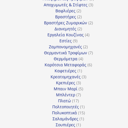
3
προϊόντα
Αποχυμωτές & Στίφτες
3
2
προϊόντα
Βαφλιέρες
2
προϊόντα
2
Βραστήρες
2
προϊόντα
2
Βραστήρες Ζυμαρικών
2
2
προϊόντα
Διανεμητές
2
προϊόντα
4
Εργαλεία Κουζίνας
4
9
προϊόντα
Εστίες
9
προϊόντα
2
Ζαμπονομηχανές
2
προϊόντα
7
Θερμαντικά Τροφίμων
7
4
προϊόντα
Θερμόμετρα
4
προϊόντα
6
Καρότσια Μεταφοράς
6
1
προϊόντα
Καφετιέρες
1
προϊόν
3
Κρεατομηχανές
3
3
προϊόντα
Κρεπιέρες
3
προϊόντα
5
Μπαιν Μαρί
5
7
προϊόντα
Μπλέντερ
7
17
προϊόντα
Πλατώ
17
προϊόντα
1
Πολτοποιητές
1
προϊόν
15
Πολυκοπτικά
15
1
προϊόντα
Σαλαμάνδρες
1
1
προϊόν
Σουπιέρες
1