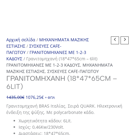
Αρχική σελίδα
/
ΜΗΧΑΝΗΜΑΤΑ ΜΑΖΙΚΗΣ
ΕΣΤΙΑΣΗΣ
/
ΣΥΣΚΕΥΕΣ CAFE-
ΠΑΓΩΤΟΥ
/
ΓΡΑΝΙΤΟΜΗΧΑΝΕΣ ΜΕ 1-2-3
ΚΑΔΟΥΣ
/ Γρανιτομηχανή (18*47*65cm – 6lit)
ΓΡΑΝΙΤΟΜΗΧΑΝΕΣ ΜΕ 1-2-3 ΚΑΔΟΥΣ
,
ΜΗΧΑΝΗΜΑΤΑ
ΜΑΖΙΚΗΣ ΕΣΤΙΑΣΗΣ
,
ΣΥΣΚΕΥΕΣ CAFE-ΠΑΓΩΤΟΥ
ΓΡΑΝΙΤΟΜΗΧΑΝΉ (18*47*65CM –
6LIT)
Original
Η
1435,00
€
1076,25
€
+ ΦΠΑ
price
τρέχουσα
Γρανιτομηχανή BRAS Ιταλίας. Σειρά QUARK. Ηλεκτρονική
was:
τιμή
ένδειξη της ψύξης. Με polycarbonate κάδο.
1435,00€.
είναι:
Χωρητικότητα κάδου: 6Lit.
1076,25€.
Ισχύς: 0,46Kw/230Volt.
Διαστάσεις: 18*47*65cm.