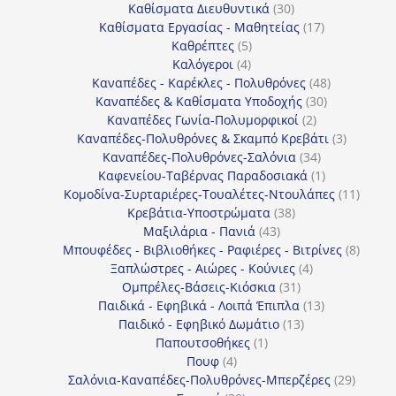
30
προϊόντα
Καθίσματα Διευθυντικά
30
προϊόντα
17
Καθίσματα Εργασίας - Μαθητείας
17
5
προϊόντα
Καθρέπτες
5
4
προϊόντα
Καλόγεροι
4
προϊόντα
48
Καναπέδες - Καρέκλες - Πολυθρόνες
48
30
προϊόντα
Καναπέδες & Καθίσματα Υποδοχής
30
2
προϊόντα
Καναπέδες Γωνία-Πολυμορφικοί
2
προϊόντα
3
Καναπέδες-Πολυθρόνες & Σκαμπό Κρεβάτι
3
34
προϊόντ
Καναπέδες-Πολυθρόνες-Σαλόνια
34
προϊόντα
1
Καφενείου-Ταβέρνας Παραδοσιακά
1
προϊόν
11
Κομοδίνα-Συρταριέρες-Τουαλέτες-Ντουλάπες
11
38
προϊόν
Κρεβάτια-Υποστρώματα
38
43
προϊόντα
Μαξιλάρια - Πανιά
43
προϊόντα
8
Μπουφέδες - Βιβλιοθήκες - Ραφιέρες - Βιτρίνες
8
4
προϊό
Ξαπλώστρες - Αιώρες - Κούνιες
4
31
προϊόντα
Ομπρέλες-Βάσεις-Κιόσκια
31
προϊόντα
13
Παιδικά - Εφηβικά - Λοιπά Έπιπλα
13
13
προϊόντα
Παιδικό - Εφηβικό Δωμάτιο
13
1
προϊόντα
Παπουτσοθήκες
1
4
προϊόν
Πουφ
4
προϊόντα
29
Σαλόνια-Καναπέδες-Πολυθρόνες-Μπερζέρες
29