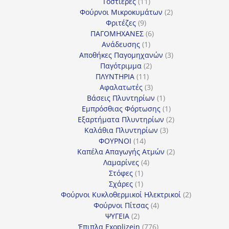
προϊόν
11
Τοστιέρες
11
προϊόντα
2
Φούρνοι Μικροκυμάτων
2
9
προϊόντα
Φριτέζες
9
προϊόντα
6
ΠΑΓΟΜΗΧΑΝΕΣ
6
1
προϊόντα
Ανάδευσης
1
προϊόν
3
Αποθήκες Παγομηχανών
3
2
προϊόντα
Παγότριμμα
2
11
προϊόντα
ΠΛΥΝΤΗΡΙΑ
11
προϊόντα
3
Αφαλατωτές
3
προϊόντα
1
Βάσεις Πλυντηρίων
1
προϊόν
1
Εμπρόσθιας Φόρτωσης
1
προϊόν
2
Εξαρτήματα Πλυντηρίων
2
3
προϊόντα
Καλάθια Πλυντηρίων
3
14
προϊόντα
ΦΟΥΡΝΟΙ
14
προϊόντα
2
Καπέλα Απαγωγής Ατμών
2
4
προϊόντα
Λαμαρίνες
4
1
προϊόντα
Στόφες
1
προϊόν
1
Σχάρες
1
προϊόν
2
Φούρνοι Κυκλοθερμικοί Ηλεκτρικοί
2
4
προϊόντα
Φούρνοι Πίτσας
4
2
προϊόντα
ΨΥΓΕΙΑ
2
προϊόντα
776
Έπιπλα Exoplizein
776