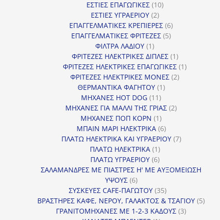
10
προϊόν
ΕΣΤΙΕΣ ΕΠΑΓΩΓΙΚΕΣ
10
2
προϊόντα
ΕΣΤΙΕΣ ΥΓΡΑΕΡΙΟΥ
2
προϊόντα
6
ΕΠΑΓΓΕΛΜΑΤΙΚΕΣ ΚΡΕΠΙΕΡΕΣ
6
5
προϊόντα
ΕΠΑΓΓΕΛΜΑΤΙΚΕΣ ΦΡΙΤΕΖΕΣ
5
1
προϊόντα
ΦΙΛΤΡΑ ΛΑΔΙΟΥ
1
προϊόν
1
ΦΡΙΤΕΖΕΣ ΗΛΕΚΤΡΙΚΕΣ ΔΙΠΛΕΣ
1
προϊόν
1
ΦΡΙΤΕΖΕΣ ΗΛΕΚΤΡΙΚΕΣ ΕΠΑΓΩΓΙΚΕΣ
1
2
προϊόν
ΦΡΙΤΕΖΕΣ ΗΛΕΚΤΡΙΚΕΣ ΜΟΝΕΣ
2
1
προϊόντα
ΘΕΡΜΑΝΤΙΚΑ ΦΑΓΗΤΟΥ
1
11
προϊόν
ΜΗΧΑΝΕΣ HOT DOG
11
προϊόντα
2
ΜΗΧΑΝΕΣ ΓΙΑ ΜΑΛΛΙ ΤΗΣ ΓΡΙΑΣ
2
1
προϊόντα
ΜΗΧΑΝΕΣ ΠΟΠ ΚΟΡΝ
1
προϊόν
6
ΜΠΑΙΝ ΜΑΡΙ ΗΛΕΚΤΡΙΚΑ
6
προϊόντα
7
ΠΛΑΤΩ ΗΛΕΚΤΡΙΚΑ ΚΑΙ ΥΓΡΑΕΡΙΟΥ
7
1
προϊόντα
ΠΛΑΤΩ ΗΛΕΚΤΡΙΚΑ
1
6
προϊόν
ΠΛΑΤΩ ΥΓΡΑΕΡΙΟΥ
6
προϊόντα
ΣΑΛΑΜΑΝΔΡΕΣ ΜΕ ΠΙΑΣΤΡΕΣ Η' ΜΕ ΑΥΞΟΜΕΙΩΣΗ
6
ΥΨΟΥΣ
6
προϊόντα
35
ΣΥΣΚΕΥΕΣ CAFE-ΠΑΓΩΤΟΥ
35
προϊόντα
5
ΒΡΑΣΤΗΡΕΣ ΚΑΦΕ, ΝΕΡΟΥ, ΓΑΛΑΚΤΟΣ & ΤΣΑΓΙΟΥ
5
3
προϊ
ΓΡΑΝΙΤΟΜΗΧΑΝΕΣ ΜΕ 1-2-3 ΚΑΔΟΥΣ
3