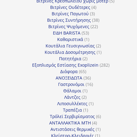
προϊόντα
5
Βιτρίνες Κρεοπωλείου χωρίς μοτέρ
5
4
προϊόντα
Βιτρίνες Ουδέτερες
4
3
προϊόντα
Βιτρίνες Παγωτού
3
προϊόντα
38
Βιτρίνες Συντήρησης
38
22
προϊόντα
Βιτρίνες Ψυχόμενες
22
53
προϊόντα
ΕΙΔΗ BARISTA
53
προϊόντα
1
Καθαριστικά
1
προϊόν
2
Κουτάλια Γευσιγνωσίας
2
προϊόντα
1
Κουτάλια Δοσομέτρησης
1
2
προϊόν
Πατητήρια
2
προϊόντα
282
Εξοπλισμός Εστίασης Exoplizein
282
65
προϊόντα
Διάφορα
65
προϊόντα
36
ΑΝΟΞΕΙΔΩΤΑ
36
προϊόντα
16
Γαστρονόμοι
16
1
προϊόντα
Θάλαμοι
1
2
προϊόν
Λάντζες
2
προϊόντα
1
Λιποσυλλέκτες
1
1
προϊόν
Τραπέζια
1
προϊόν
6
Τρόλεϊ Σερβιρίσματος
6
4
προϊόντα
ΑΝΤΑΛΛΑΚΤΙΚΑ MTH
4
προϊόντα
1
Αντιστάσεις θερμικές
1
1
προϊόν
Κλείστρα-Κλειδαριές
1