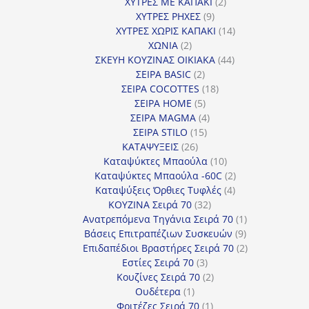
προϊόντα
2
ΧΥΤΡΕΣ ΜΕ ΚΑΠΑΚΙ
2
9
προϊόντα
ΧΥΤΡΕΣ ΡΗΧΕΣ
9
προϊόντα
14
ΧΥΤΡΕΣ ΧΩΡΙΣ ΚΑΠΑΚΙ
14
2
προϊόντα
ΧΩΝΙΑ
2
προϊόντα
44
ΣΚΕΥΗ ΚΟΥΖΙΝΑΣ ΟΙΚΙΑΚΑ
44
2
προϊόντα
ΣΕΙΡΑ BASIC
2
προϊόντα
18
ΣΕΙΡΑ COCOTTES
18
5
προϊόντα
ΣΕΙΡΑ HOME
5
προϊόντα
4
ΣΕΙΡΑ MAGMA
4
15
προϊόντα
ΣΕΙΡΑ STILO
15
26
προϊόντα
ΚΑΤΑΨΥΞΕΙΣ
26
προϊόντα
10
Καταψύκτες Μπαούλα
10
προϊόντα
2
Καταψύκτες Μπαούλα -60C
2
4
προϊόντα
Καταψύξεις Όρθιες Τυφλές
4
32
προϊόντα
ΚΟΥΖΙΝΑ Σειρά 70
32
προϊόντα
1
Ανατρεπόμενα Τηγάνια Σειρά 70
1
9
προϊόν
Βάσεις Επιτραπέζιων Συσκευών
9
προϊόντα
2
Επιδαπέδιοι Βραστήρες Σειρά 70
2
3
προϊόντα
Εστίες Σειρά 70
3
προϊόντα
2
Κουζίνες Σειρά 70
2
1
προϊόντα
Ουδέτερα
1
προϊόν
1
Φριτέζες Σειρά 70
1