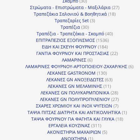
30
προϊόν
Σκαμπό
30
προϊόντα
27
Στρώματα - Επιστρώματα - Μαξιλάρια
27
18
προϊόντα
Τραπεζάκια Σαλονιού & Βοηθητικά
18
3
προϊόντα
Τραπεζαρίες Set
3
30
προϊόντα
Τραπέζια
30
προϊόντα
40
Τραπέζια - Τραπεζάκια - Σκαμπό
40
1536
προϊόντα
ΕΠΙΤΡΑΠΕΖΙΟΣ ΕΞΟΠΛΙΣΜΟΣ
1536
184
προϊόντα
ΕΙΔΗ ΚΑΙ ΣΚΕΥΗ ΦΟΥΡΝΟΥ
184
προϊόντα
22
ΓΑΝΤΙΑ ΦΟΥΡΝΟΥ ΚΑΙ ΠΡΟΣΤΑΣΙΑΣ
22
6
προϊόντα
ΛΑΜΑΡΙΝΕΣ
6
προϊόντα
6
ΛΑΜΑΡΙΝΕΣ ΦΟΥΡΝΟΥ-ΑΡΤΟΠΟΙΕΙΟΥ-ΖΑΧΑΡ/ΚΗΣ
6
130
προ
ΛΕΚΑΝΕΣ GASTRONOM
130
προϊόντα
63
ΛΕΚΑΝΕΣ GN ΑΝΟΞΕΙΔΩΤΕΣ
63
11
προϊόντα
ΛΕΚΑΝΕΣ GN ΜΕΛΑΜΙΝΗΣ
11
προϊόντα
28
ΛΕΚΑΝΕΣ GN ΠΟΛΥΚΑΡΜΠΟΝΙΚΑ
28
προϊόντα
27
ΛΕΚΑΝΕΣ GN ΠΟΛΥΠΡΟΠΥΛΕΝΙΟΥ
27
7
προϊόντα
ΣΧΑΡΕΣ ΧΡΩΜΙΟΥ ΚΑΙ INOX ΨΥΓΕΙΩΝ
7
προϊόντα
1
ΤΑΨΙΑ ΠΙΤΣΑΣ ΔΙΑΤΡΗΤΑ ΚΑΙ ΑΝΤΙΚΟΛΛΗΤΙΚΑ
1
18
προϊόν
ΤΑΨΙΑ ΦΟΥΡΝΟΥ ΓΙΑ ΦΑΓΗΤΑ ΚΑΙ ΓΛΥΚΑ
18
311
προϊόντ
ΕΡΓΑΛΕΙΑ ΚΟΥΖΙΝΑΣ
311
προϊόντα
5
ΑΚΟΝΙΣΤΗΡΙΑ ΜΑΧΑΙΡΙΩΝ
5
1
προϊόντα
ΑΝΟΙΧΤΗΡΙΑ
1