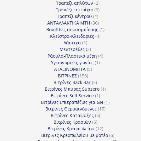
προϊόντα
2
Τραπέζι απλύτων
2
προϊόντα
6
Τραπέζι επιτοίχιο
6
4
προϊόντα
Τραπέζι κέντρου
4
προϊόντα
36
ΑΝΤΑΛΛΑΚΤΙΚΑ MTH
36
προϊόντα
1
Βαλβίδες αποσυμπίεσης
1
4
προϊόν
Κλείστρα-Κλειδαριές
4
1
προϊόντα
Λάστιχα
1
προϊόν
2
Μεντεσέδες
2
προϊόντα
4
Ράουλα-Πλαστικά μέρη
4
1
προϊόντα
Υγειονομικές γωνίες
1
5
προϊόν
ΑΤΑΞΙΝΟΜΗΤΑ
5
153
προϊόντα
ΒΙΤΡΙΝΕΣ
153
προϊόντα
3
Βιτρίνες Back Bar
3
προϊόντα
1
Βιτρίνες Mπύρας Subzero
1
1
προϊόν
Βιτρίνες Self Service
1
προϊόν
1
Βιτρίνες Επιτραπέζιες για GN
1
15
προϊόν
Βιτρίνες Θερμαινόμενες
15
5
προϊόντα
Βιτρίνες Κατάψυξης
5
6
προϊόντα
Βιτρίνες Κρασιών
6
προϊόντα
12
Βιτρίνες Κρεοπωλείου
12
προϊόντα
6
Βιτρίνες Κρεοπωλείου με μοτέρ
6