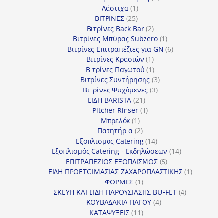
1
προϊόν
Λάστιχα
1
25
προϊόν
ΒΙΤΡΙΝΕΣ
25
προϊόντα
2
Βιτρίνες Back Bar
2
προϊόντα
1
Βιτρίνες Mπύρας Subzero
1
προϊόν
6
Βιτρίνες Επιτραπέζιες για GN
6
1
προϊόντα
Βιτρίνες Κρασιών
1
προϊόν
1
Βιτρίνες Παγωτού
1
προϊόν
3
Βιτρίνες Συντήρησης
3
3
προϊόντα
Βιτρίνες Ψυχόμενες
3
21
προϊόντα
ΕΙΔΗ BARISTA
21
προϊόντα
1
Pitcher Rinser
1
1
προϊόν
Μπρελόκ
1
προϊόν
2
Πατητήρια
2
προϊόντα
14
Εξοπλισμός Catering
14
προϊόντα
14
Εξοπλισμός Catering - Εκδηλώσεων
14
5
προϊόντα
ΕΠΙΤΡΑΠΕΖΙΟΣ ΕΞΟΠΛΙΣΜΟΣ
5
προϊόντα
1
ΕΙΔΗ ΠΡΟΕΤΟΙΜΑΣΙΑΣ ΖΑΧΑΡΟΠΛΑΣΤΙΚΗΣ
1
1
προϊόν
ΦΟΡΜΕΣ
1
προϊόν
4
ΣΚΕΥΗ ΚΑΙ ΕΙΔΗ ΠΑΡΟΥΣΙΑΣΗΣ BUFFET
4
4
προϊόντα
ΚΟΥΒΑΔΑΚΙΑ ΠΑΓΟΥ
4
11
προϊόντα
ΚΑΤΑΨΥΞΕΙΣ
11