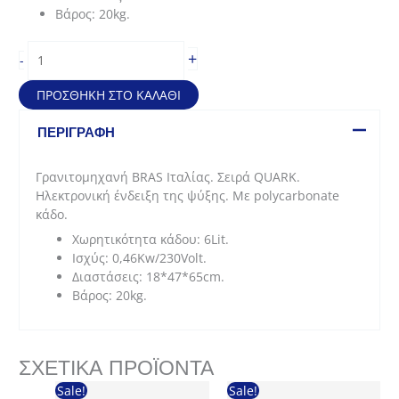
Βάρος: 20kg.
Γρανιτομηχανή
+
-
(18*47*65cm
-
ΠΡΟΣΘΉΚΗ ΣΤΟ ΚΑΛΆΘΙ
6lit)
ποσότητα
ΠΕΡΙΓΡΑΦΉ
Γρανιτομηχανή BRAS Ιταλίας. Σειρά QUARK.
Ηλεκτρονική ένδειξη της ψύξης. Με polycarbonate
κάδο.
Χωρητικότητα κάδου: 6Lit.
Ισχύς: 0,46Kw/230Volt.
Διαστάσεις: 18*47*65cm.
Βάρος: 20kg.
ΣΧΕΤΙΚΆ ΠΡΟΪΌΝΤΑ
Sale!
Sale!