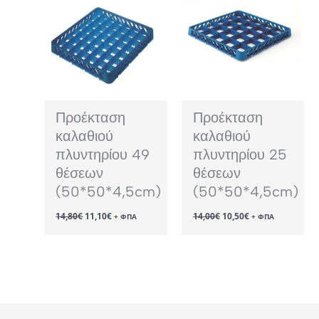
Προέκταση
Προέκταση
καλαθιού
καλαθιού
πλυντηρίου 49
πλυντηρίου 25
θέσεων
θέσεων
(50*50*4,5cm)
(50*50*4,5cm)
Original
Η
Original
Η
14,80
€
11,10
€
14,00
€
10,50
€
+ ΦΠΑ
+ ΦΠΑ
price
τρέχουσα
price
τρέχουσα
was:
τιμή
was:
τιμή
14,80€.
είναι:
14,00€.
είναι:
11,10€.
10,50€.