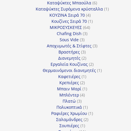
προϊόντα
6
Καταψύκτες Μπαούλα
6
προϊόντα
1
Καταψύκτες Συρόμενα κρύσταλλα
1
4
προϊόν
ΚΟΥΖΙΝΑ Σειρά 70
4
προϊόντα
1
Κουζίνες Σειρά 70
1
64
προϊόν
ΜΙΚΡΟΣΥΣΚΕΥΕΣ
64
3
προϊόντα
Chafing Dish
3
3
προϊόντα
Sous Vide
3
προϊόντα
3
Αποχυμωτές & Στίφτες
3
3
προϊόντα
Βραστήρες
3
προϊόντα
2
Διανεμητές
2
προϊόντα
2
Εργαλεία Κουζίνας
2
προϊόντα
1
Θερμαινόμενοι διανεμητές
1
1
προϊόν
Καφετιέρες
1
2
προϊόν
Κρεπιέρες
2
προϊόντα
1
Μπαιν Μαρί
1
4
προϊόν
Μπλέντερ
4
3
προϊόντα
Πλατώ
3
προϊόντα
1
Πολυκοπτικά
1
προϊόν
1
Ραφιέρες Χρωμίου
1
2
προϊόν
Σαλαμάνδρες
2
1
προϊόντα
Σουπιέρες
1