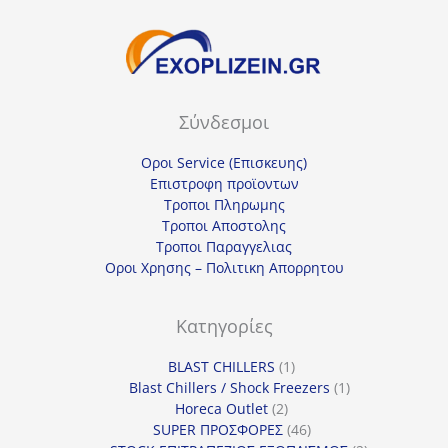
Σύνδεσμοι
Οροι Service (Επισκευης)
Επιστροφη προϊοντων
Τροποι Πληρωμης
Τροποι Αποστολης
Τροποι Παραγγελιας
Οροι Χρησης – Πολιτικη Απορρητου
Κατηγορίες
1
BLAST CHILLERS
1
προϊόν
1
Blast Chillers / Shock Freezers
1
2
προϊόν
Horeca Outlet
2
προϊόντα
46
SUPER ΠΡΟΣΦΟΡΕΣ
46