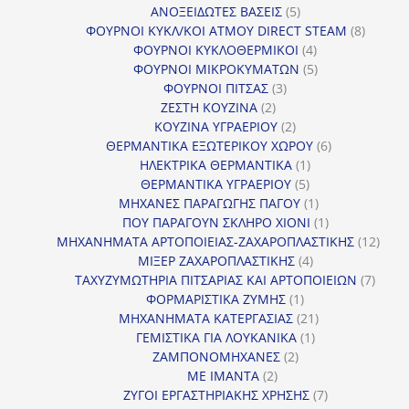
5
προϊόντα
ΑΝΟΞΕΙΔΩΤΕΣ ΒΑΣΕΙΣ
5
προϊόντα
8
ΦΟΥΡΝΟΙ ΚΥΚΛ/ΚΟΙ ΑΤΜΟΥ DIRECT STEAM
8
4
προϊόν
ΦΟΥΡΝΟΙ ΚΥΚΛΟΘΕΡΜΙΚΟΙ
4
προϊόντα
5
ΦΟΥΡΝΟΙ ΜΙΚΡΟΚΥΜΑΤΩΝ
5
3
προϊόντα
ΦΟΥΡΝΟΙ ΠΙΤΣΑΣ
3
2
προϊόντα
ΖΕΣΤΗ ΚΟΥΖΙΝΑ
2
προϊόντα
2
ΚΟΥΖΙΝΑ ΥΓΡΑΕΡΙΟΥ
2
προϊόντα
6
ΘΕΡΜΑΝΤΙΚΑ ΕΞΩΤΕΡΙΚΟΥ ΧΩΡΟΥ
6
1
προϊόντα
ΗΛΕΚΤΡΙΚΑ ΘΕΡΜΑΝΤΙΚΑ
1
5
προϊόν
ΘΕΡΜΑΝΤΙΚΑ ΥΓΡΑΕΡΙΟΥ
5
προϊόντα
1
ΜΗΧΑΝΕΣ ΠΑΡΑΓΩΓΗΣ ΠΑΓΟΥ
1
προϊόν
1
ΠΟΥ ΠΑΡΑΓΟΥΝ ΣΚΛΗΡΟ ΧΙΟΝΙ
1
προϊόν
12
ΜΗΧΑΝΗΜΑΤΑ ΑΡΤΟΠΟΙΕΙΑΣ-ΖΑΧΑΡΟΠΛΑΣΤΙΚΗΣ
12
4
προϊ
ΜΙΞΕΡ ΖΑΧΑΡΟΠΛΑΣΤΙΚΗΣ
4
προϊόντα
7
ΤΑΧΥΖΥΜΩΤΗΡΙΑ ΠΙΤΣΑΡΙΑΣ ΚΑΙ ΑΡΤΟΠΟΙΕΙΩΝ
7
1
προϊό
ΦΟΡΜΑΡΙΣΤΙΚΑ ΖΥΜΗΣ
1
προϊόν
21
ΜΗΧΑΝΗΜΑΤΑ ΚΑΤΕΡΓΑΣΙΑΣ
21
1
προϊόντα
ΓΕΜΙΣΤΙΚΑ ΓΙΑ ΛΟΥΚΑΝΙΚΑ
1
2
προϊόν
ΖΑΜΠΟΝΟΜΗΧΑΝΕΣ
2
2
προϊόντα
ΜΕ ΙΜΑΝΤΑ
2
προϊόντα
7
ΖΥΓΟΙ ΕΡΓΑΣΤΗΡΙΑΚΗΣ ΧΡΗΣΗΣ
7