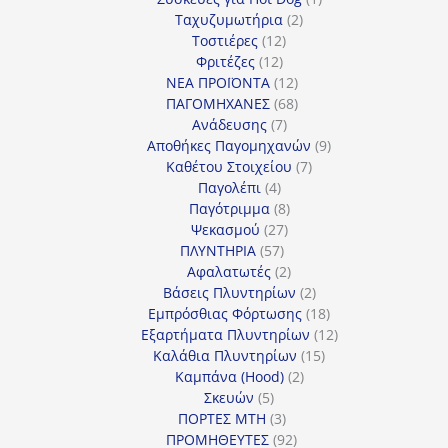
2
προϊόν
Ταχυζυμωτήρια
2
12
προϊόντα
Τοστιέρες
12
12
προϊόντα
Φριτέζες
12
προϊόντα
12
ΝΕΑ ΠΡΟΪΟΝΤΑ
12
προϊόντα
68
ΠΑΓΟΜΗΧΑΝΕΣ
68
7
προϊόντα
Ανάδευσης
7
προϊόντα
9
Αποθήκες Παγομηχανών
9
7
προϊόντα
Καθέτου Στοιχείου
7
4
προϊόντα
Παγολέπι
4
προϊόντα
8
Παγότριμμα
8
27
προϊόντα
Ψεκασμού
27
57
προϊόντα
ΠΛΥΝΤΗΡΙΑ
57
προϊόντα
2
Αφαλατωτές
2
προϊόντα
2
Βάσεις Πλυντηρίων
2
προϊόντα
18
Εμπρόσθιας Φόρτωσης
18
προϊόντα
12
Εξαρτήματα Πλυντηρίων
12
15
προϊόντα
Καλάθια Πλυντηρίων
15
2
προϊόντα
Καμπάνα (Hood)
2
5
προϊόντα
Σκευών
5
προϊόντα
3
ΠΟΡΤΕΣ MTH
3
προϊόντα
92
ΠΡΟΜΗΘΕΥΤΕΣ
92