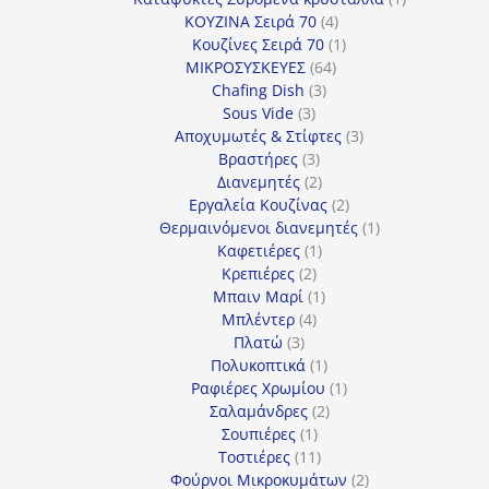
4
προϊόν
ΚΟΥΖΙΝΑ Σειρά 70
4
προϊόντα
1
Κουζίνες Σειρά 70
1
64
προϊόν
ΜΙΚΡΟΣΥΣΚΕΥΕΣ
64
3
προϊόντα
Chafing Dish
3
3
προϊόντα
Sous Vide
3
προϊόντα
3
Αποχυμωτές & Στίφτες
3
3
προϊόντα
Βραστήρες
3
προϊόντα
2
Διανεμητές
2
προϊόντα
2
Εργαλεία Κουζίνας
2
προϊόντα
1
Θερμαινόμενοι διανεμητές
1
1
προϊόν
Καφετιέρες
1
2
προϊόν
Κρεπιέρες
2
προϊόντα
1
Μπαιν Μαρί
1
4
προϊόν
Μπλέντερ
4
3
προϊόντα
Πλατώ
3
προϊόντα
1
Πολυκοπτικά
1
προϊόν
1
Ραφιέρες Χρωμίου
1
2
προϊόν
Σαλαμάνδρες
2
1
προϊόντα
Σουπιέρες
1
προϊόν
11
Τοστιέρες
11
προϊόντα
2
Φούρνοι Μικροκυμάτων
2