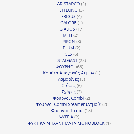
2
προϊόντα
ARISTARCO
2
3
προϊόντα
EFFEUNO
3
4
προϊόντα
FRIGUS
4
προϊόντα
1
GALORE
1
προϊόν
17
GIADOS
17
21
προϊόντα
MTH
21
προϊόντα
8
PIRON
8
2
προϊόντα
PLUM
2
6
προϊόντα
SLS
6
προϊόντα
28
STALGAST
28
66
προϊόντα
ΦΟΥΡΝΟΙ
66
προϊόντα
1
Καπέλα Απαγωγής Ατμών
1
5
προϊόν
Λαμαρίνες
5
6
προϊόντα
Στόφες
6
προϊόντα
3
Σχάρες
3
προϊόντα
2
Φούρνοι Combi
2
προϊόντα
2
Φούρνοι Combi Steamer (Ατμού)
2
18
προϊόντα
Φούρνοι Πίτσας
18
2
προϊόντα
ΨΥΓΕΙΑ
2
προϊόντα
1
ΨΥΚΤΙΚΑ ΜΗΧΑΝΗΜΑΤΑ MONOBLOCK
1
προϊόν