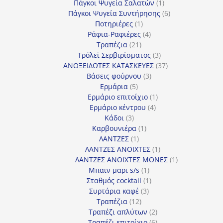
προϊόν
1
Πάγκοι Ψυγεία Σαλατών
1
προϊόν
6
Πάγκοι Ψυγεία Συντήρησης
6
1
προϊόντα
Ποτηριέρες
1
προϊόν
4
Ράφια-Ραφιέρες
4
21
προϊόντα
Τραπέζια
21
προϊόντα
3
Τρόλεϊ Σερβιρίσματος
3
προϊόντα
37
ΑΝΟΞΕΙΔΩΤΕΣ ΚΑΤΑΣΚΕΥΕΣ
37
3
προϊόντα
Βάσεις φούρνου
3
5
προϊόντα
Ερμάρια
5
προϊόντα
1
Ερμάριο επιτοίχιο
1
4
προϊόν
Ερμάριο κέντρου
4
3
προϊόντα
Κάδοι
3
προϊόντα
1
Καρβουνιέρα
1
1
προϊόν
ΛΑΝΤΖΕΣ
1
προϊόν
1
ΛΑΝΤΖΕΣ ΑΝΟΙΧΤΕΣ
1
προϊόν
1
ΛΑΝΤΖΕΣ ΑΝΟΙΧΤΕΣ ΜΟΝΕΣ
1
1
προϊόν
Μπαιν μαρι s/s
1
προϊόν
1
Σταθμός cocktail
1
3
προϊόν
Συρτάρια καφέ
3
12
προϊόντα
Τραπέζια
12
προϊόντα
2
Τραπέζι απλύτων
2
προϊόντα
6
Τραπέζι επιτοίχιο
6