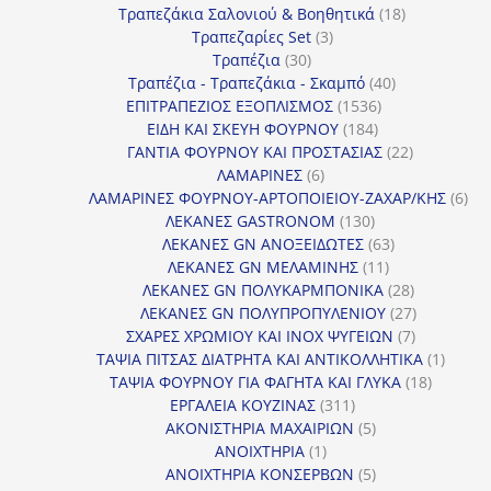
18
προϊόντα
Τραπεζάκια Σαλονιού & Βοηθητικά
18
3
προϊόντα
Τραπεζαρίες Set
3
30
προϊόντα
Τραπέζια
30
προϊόντα
40
Τραπέζια - Τραπεζάκια - Σκαμπό
40
1536
προϊόντα
ΕΠΙΤΡΑΠΕΖΙΟΣ ΕΞΟΠΛΙΣΜΟΣ
1536
184
προϊόντα
ΕΙΔΗ ΚΑΙ ΣΚΕΥΗ ΦΟΥΡΝΟΥ
184
προϊόντα
22
ΓΑΝΤΙΑ ΦΟΥΡΝΟΥ ΚΑΙ ΠΡΟΣΤΑΣΙΑΣ
22
6
προϊόντα
ΛΑΜΑΡΙΝΕΣ
6
προϊόντα
6
ΛΑΜΑΡΙΝΕΣ ΦΟΥΡΝΟΥ-ΑΡΤΟΠΟΙΕΙΟΥ-ΖΑΧΑΡ/ΚΗΣ
6
130
προ
ΛΕΚΑΝΕΣ GASTRONOM
130
προϊόντα
63
ΛΕΚΑΝΕΣ GN ΑΝΟΞΕΙΔΩΤΕΣ
63
11
προϊόντα
ΛΕΚΑΝΕΣ GN ΜΕΛΑΜΙΝΗΣ
11
προϊόντα
28
ΛΕΚΑΝΕΣ GN ΠΟΛΥΚΑΡΜΠΟΝΙΚΑ
28
προϊόντα
27
ΛΕΚΑΝΕΣ GN ΠΟΛΥΠΡΟΠΥΛΕΝΙΟΥ
27
7
προϊόντα
ΣΧΑΡΕΣ ΧΡΩΜΙΟΥ ΚΑΙ INOX ΨΥΓΕΙΩΝ
7
προϊόντα
1
ΤΑΨΙΑ ΠΙΤΣΑΣ ΔΙΑΤΡΗΤΑ ΚΑΙ ΑΝΤΙΚΟΛΛΗΤΙΚΑ
1
18
προϊόν
ΤΑΨΙΑ ΦΟΥΡΝΟΥ ΓΙΑ ΦΑΓΗΤΑ ΚΑΙ ΓΛΥΚΑ
18
311
προϊόντ
ΕΡΓΑΛΕΙΑ ΚΟΥΖΙΝΑΣ
311
προϊόντα
5
ΑΚΟΝΙΣΤΗΡΙΑ ΜΑΧΑΙΡΙΩΝ
5
1
προϊόντα
ΑΝΟΙΧΤΗΡΙΑ
1
προϊόν
5
ΑΝΟΙΧΤΗΡΙΑ ΚΟΝΣΕΡΒΩΝ
5