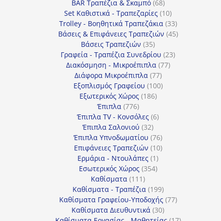
προϊόντα
68
BAR Τραπέζια & Σκαμπό
68
προϊόντα
10
Set Καθιστικά - Τραπεζαρίες
10
προϊόντα
33
Trolley - Βοηθητικά Τραπεζάκια
33
προϊόντα
45
Βάσεις & Επιφάνειες Τραπεζιών
45
35
προϊόντα
Βάσεις Τραπεζιών
35
προϊόντα
23
Γραφεία - Τραπέζια Συνεδρίου
23
77
προϊόντα
Διακόσμηση - Μικροέπιπλα
77
77
προϊόντα
Διάφορα Μικροέπιπλα
77
προϊόντα
100
Εξοπλισμός Γραφείου
100
186
προϊόντα
Εξωτερικός Χώρος
186
776
προϊόντα
Έπιπλα
776
προϊόντα
6
Έπιπλα TV - Κονσόλες
6
32
προϊόντα
Έπιπλα Σαλονιού
32
προϊόντα
76
Έπιπλα Υπνοδωματίου
76
10
προϊόντα
Επιφάνειες Τραπεζιών
10
1
προϊόντα
Ερμάρια - Ντουλάπες
1
354
προϊόν
Εσωτερικός Χώρος
354
111
προϊόντα
Καθίσματα
111
προϊόντα
199
Καθίσματα - Τραπέζια
199
προϊόντα
77
Καθίσματα Γραφείου-Υποδοχής
77
30
προϊόντα
Καθίσματα Διευθυντικά
30
προϊόντα
17
Καθίσματα Εργασίας - Μαθητείας
17