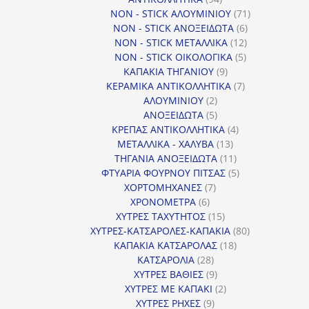
προϊόντα
71
NON - STICK ΑΛΟΥΜΙΝΙΟΥ
71
6
προϊόντα
NON - STICK ΑΝΟΞΕΙΔΩΤΑ
6
12
προϊόντα
NON - STICK ΜΕΤΑΛΛΙΚΑ
12
5
προϊόντα
NON - STICK ΟΙΚΟΛΟΓΙΚΑ
5
9
προϊόντα
ΚΑΠΑΚΙΑ ΤΗΓΑΝΙΟΥ
9
προϊόντα
7
ΚΕΡΑΜΙΚΑ ΑΝΤΙΚΟΛΛΗΤΙΚΑ
7
2
προϊόντα
ΑΛΟΥΜΙΝΙΟΥ
2
προϊόντα
5
ΑΝΟΞΕΙΔΩΤΑ
5
προϊόντα
4
ΚΡΕΠΑΣ ΑΝΤΙΚΟΛΛΗΤΙΚΑ
4
13
προϊόντα
ΜΕΤΑΛΛΙΚΑ - ΧΑΛΥΒΑ
13
προϊόντα
11
ΤΗΓΑΝΙΑ ΑΝΟΞΕΙΔΩΤΑ
11
προϊόντα
5
ΦΤΥΑΡΙΑ ΦΟΥΡΝΟΥ ΠΙΤΣΑΣ
5
7
προϊόντα
ΧΟΡΤΟΜΗΧΑΝΕΣ
7
6
προϊόντα
ΧΡΟΝΟΜΕΤΡΑ
6
προϊόντα
15
ΧΥΤΡΕΣ ΤΑΧΥΤΗΤΟΣ
15
προϊόντα
80
ΧΥΤΡΕΣ-ΚΑΤΣΑΡΟΛΕΣ-ΚΑΠΑΚΙΑ
80
18
προϊόντα
ΚΑΠΑΚΙΑ ΚΑΤΣΑΡΟΛΑΣ
18
28
προϊόντα
ΚΑΤΣΑΡΟΛΙΑ
28
προϊόντα
9
ΧΥΤΡΕΣ ΒΑΘΙΕΣ
9
προϊόντα
2
ΧΥΤΡΕΣ ΜΕ ΚΑΠΑΚΙ
2
9
προϊόντα
ΧΥΤΡΕΣ ΡΗΧΕΣ
9