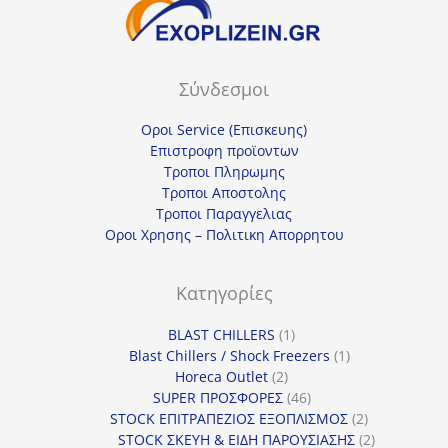
Σύνδεσμοι
Οροι Service (Επισκευης)
Επιστροφη προϊοντων
Τροποι Πληρωμης
Τροποι Αποστολης
Τροποι Παραγγελιας
Οροι Χρησης – Πολιτικη Απορρητου
Κατηγορίες
1
BLAST CHILLERS
1
προϊόν
1
Blast Chillers / Shock Freezers
1
2
προϊόν
Horeca Outlet
2
προϊόντα
46
SUPER ΠΡΟΣΦΟΡΕΣ
46
προϊόντα
2
STOCK ΕΠΙΤΡΑΠΕΖΙΟΣ ΕΞΟΠΛΙΣΜΟΣ
2
προϊόντα
2
STOCK ΣΚΕΥΗ & ΕΙΔΗ ΠΑΡΟΥΣΙΑΣΗΣ
2