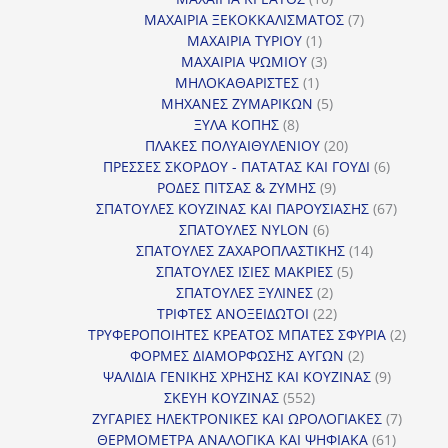
προϊόντα
7
ΜΑΧΑΙΡΙΑ ΞΕΚΟΚΚΑΛΙΣΜΑΤΟΣ
7
1
προϊόντα
ΜΑΧΑΙΡΙΑ ΤΥΡΙΟΥ
1
προϊόν
3
ΜΑΧΑΙΡΙΑ ΨΩΜΙΟΥ
3
1
προϊόντα
ΜΗΛΟΚΑΘΑΡΙΣΤΕΣ
1
προϊόν
5
ΜΗΧΑΝΕΣ ΖΥΜΑΡΙΚΩΝ
5
8
προϊόντα
ΞΥΛΑ ΚΟΠΗΣ
8
προϊόντα
20
ΠΛΑΚΕΣ ΠΟΛΥΑΙΘΥΛΕΝΙΟΥ
20
προϊόντα
6
ΠΡΕΣΣΕΣ ΣΚΟΡΔΟΥ - ΠΑΤΑΤΑΣ ΚΑΙ ΓΟΥΔΙ
6
9
προϊόντα
ΡΟΔΕΣ ΠΙΤΣΑΣ & ΖΥΜΗΣ
9
προϊόντα
67
ΣΠΑΤΟΥΛΕΣ ΚΟΥΖΙΝΑΣ ΚΑΙ ΠΑΡΟΥΣΙΑΣΗΣ
67
6
προϊόντ
ΣΠΑΤΟΥΛΕΣ NYLON
6
προϊόντα
14
ΣΠΑΤΟΥΛΕΣ ΖΑΧΑΡΟΠΛΑΣΤΙΚΗΣ
14
5
προϊόντα
ΣΠΑΤΟΥΛΕΣ ΙΣΙΕΣ ΜΑΚΡΙΕΣ
5
2
προϊόντα
ΣΠΑΤΟΥΛΕΣ ΞΥΛΙΝΕΣ
2
προϊόντα
22
ΤΡΙΦΤΕΣ ΑΝΟΞΕΙΔΩΤΟΙ
22
προϊόντα
2
ΤΡΥΦΕΡΟΠΟΙΗΤΕΣ ΚΡΕΑΤΟΣ ΜΠΑΤΕΣ ΣΦΥΡΙΑ
2
2
προϊόν
ΦΟΡΜΕΣ ΔΙΑΜΟΡΦΩΣΗΣ ΑΥΓΩΝ
2
προϊόντα
9
ΨΑΛΙΔΙΑ ΓΕΝΙΚΗΣ ΧΡΗΣΗΣ ΚΑΙ ΚΟΥΖΙΝΑΣ
9
552
προϊόντα
ΣΚΕΥΗ ΚΟΥΖΙΝΑΣ
552
προϊόντα
7
ΖΥΓΑΡΙΕΣ ΗΛΕΚΤΡΟΝΙΚΕΣ ΚΑΙ ΩΡΟΛΟΓΙΑΚΕΣ
7
61
προϊόν
ΘΕΡΜΟΜΕΤΡΑ ΑΝΑΛΟΓΙΚΑ ΚΑΙ ΨΗΦΙΑΚΑ
61