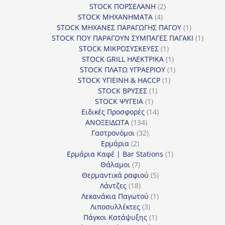
2
προϊόντα
STOCK ΠΟΡΣΕΛΑΝΗ
2
4
προϊόντα
STOCK ΜΗΧΑΝΗΜΑΤΑ
4
προϊόντα
1
STOCK ΜΗΧΑΝΕΣ ΠΑΡΑΓΩΓΗΣ ΠΑΓΟΥ
1
προϊόν
1
STOCK ΠΟΥ ΠΑΡΑΓΟΥΝ ΣΥΜΠΑΓΕΣ ΠΑΓΑΚΙ
1
1
προϊόν
STOCK ΜΙΚΡΟΣΥΣΚΕΥΕΣ
1
προϊόν
1
STOCK GRILL ΗΛΕΚΤΡΙΚΑ
1
προϊόν
1
STOCK ΠΛΑΤΩ ΥΓΡΑΕΡΙΟΥ
1
1
προϊόν
STOCK ΥΓΙΕΙΝΗ & HACCP
1
1
προϊόν
STOCK ΒΡΥΣΕΣ
1
1
προϊόν
STOCK ΨΥΓΕΙΑ
1
προϊόν
14
Ειδικές Προσφορές
14
134
προϊόντα
ΑΝΟΞΕΙΔΩΤΑ
134
προϊόντα
32
Γαστρονόμοι
32
2
προϊόντα
Ερμάρια
2
προϊόντα
1
Ερμάρια Καφέ | Bar Stations
1
7
προϊόν
Θάλαμοι
7
προϊόντα
5
Θερμαντικά ραφιού
5
18
προϊόντα
Λάντζες
18
προϊόντα
1
Λεκανάκια Παγωτού
1
3
προϊόν
Λιποσυλλέκτες
3
προϊόντα
1
Πάγκοι Κατάψυξης
1