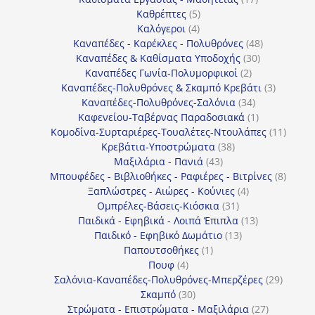
5
προϊόντα
Καθρέπτες
5
4
προϊόντα
Καλόγεροι
4
προϊόντα
48
Καναπέδες - Καρέκλες - Πολυθρόνες
48
30
προϊόντα
Καναπέδες & Καθίσματα Υποδοχής
30
2
προϊόντα
Καναπέδες Γωνία-Πολυμορφικοί
2
προϊόντα
3
Καναπέδες-Πολυθρόνες & Σκαμπό Κρεβάτι
3
34
προϊόντ
Καναπέδες-Πολυθρόνες-Σαλόνια
34
προϊόντα
1
Καφενείου-Ταβέρνας Παραδοσιακά
1
προϊόν
11
Κομοδίνα-Συρταριέρες-Τουαλέτες-Ντουλάπες
11
38
προϊόν
Κρεβάτια-Υποστρώματα
38
43
προϊόντα
Μαξιλάρια - Πανιά
43
προϊόντα
8
Μπουφέδες - Βιβλιοθήκες - Ραφιέρες - Βιτρίνες
8
4
προϊό
Ξαπλώστρες - Αιώρες - Κούνιες
4
31
προϊόντα
Ομπρέλες-Βάσεις-Κιόσκια
31
προϊόντα
13
Παιδικά - Εφηβικά - Λοιπά Έπιπλα
13
13
προϊόντα
Παιδικό - Εφηβικό Δωμάτιο
13
1
προϊόντα
Παπουτσοθήκες
1
4
προϊόν
Πουφ
4
προϊόντα
29
Σαλόνια-Καναπέδες-Πολυθρόνες-Μπερζέρες
29
30
προϊόν
Σκαμπό
30
προϊόντα
27
Στρώματα - Επιστρώματα - Μαξιλάρια
27