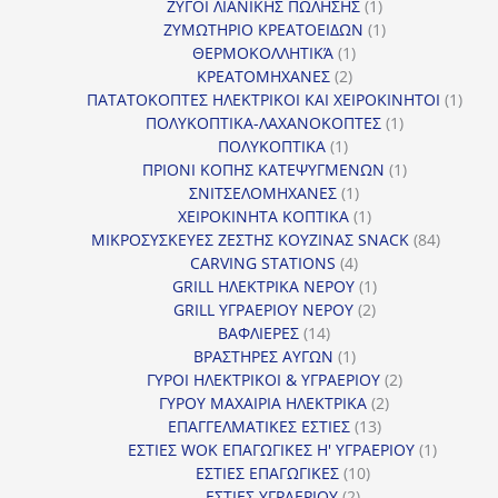
1
προϊόντα
ΖΥΓΟΙ ΛΙΑΝΙΚΗΣ ΠΩΛΗΣΗΣ
1
προϊόν
1
ΖΥΜΩΤΗΡΙΟ ΚΡΕΑΤΟΕΙΔΩΝ
1
1
προϊόν
ΘΕΡΜΟΚΟΛΛΗΤΙΚΆ
1
2
προϊόν
ΚΡΕΑΤΟΜΗΧΑΝΕΣ
2
προϊόντα
1
ΠΑΤΑΤΟΚΟΠΤΕΣ ΗΛΕΚΤΡΙΚΟΙ ΚΑΙ ΧΕΙΡΟΚΙΝΗΤΟΙ
1
1
προϊ
ΠΟΛΥΚΟΠΤΙΚΑ-ΛΑΧΑΝΟΚΟΠΤΕΣ
1
1
προϊόν
ΠΟΛΥΚΟΠΤΙΚΑ
1
προϊόν
1
ΠΡΙΟΝΙ ΚΟΠΗΣ ΚΑΤΕΨΥΓΜΕΝΩΝ
1
1
προϊόν
ΣΝΙΤΣΕΛΟΜΗΧΑΝΕΣ
1
προϊόν
1
ΧΕΙΡΟΚΙΝΗΤΑ ΚΟΠΤΙΚΑ
1
προϊόν
84
ΜΙΚΡΟΣΥΣΚΕΥΕΣ ΖΕΣΤΗΣ ΚΟΥΖΙΝΑΣ SNACK
84
4
προϊόντ
CARVING STATIONS
4
προϊόντα
1
GRILL ΗΛΕΚΤΡΙΚΑ ΝΕΡΟΥ
1
2
προϊόν
GRILL ΥΓΡΑΕΡΙΟΥ ΝΕΡΟΥ
2
14
προϊόντα
ΒΑΦΛΙΕΡΕΣ
14
προϊόντα
1
ΒΡΑΣΤΗΡΕΣ ΑΥΓΩΝ
1
προϊόν
2
ΓΥΡΟΙ ΗΛΕΚΤΡΙΚΟΙ & ΥΓΡΑΕΡΙΟΥ
2
2
προϊόντα
ΓΥΡΟΥ ΜΑΧΑΙΡΙΑ ΗΛΕΚΤΡΙΚΑ
2
13
προϊόντα
ΕΠΑΓΓΕΛΜΑΤΙΚΕΣ ΕΣΤΙΕΣ
13
προϊόντα
1
ΕΣΤΙΕΣ WOK ΕΠΑΓΩΓΙΚΕΣ Η' ΥΓΡΑΕΡΙΟΥ
1
10
προϊόν
ΕΣΤΙΕΣ ΕΠΑΓΩΓΙΚΕΣ
10
2
προϊόντα
ΕΣΤΙΕΣ ΥΓΡΑΕΡΙΟΥ
2