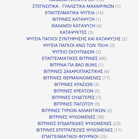
προϊόντα
1
ΣΤΕΓΝΩΤΙΚΑ - ΓΥΑΛΙΣΤΙΚΑ ΜΑΧΑΙΡ/ΝΩΝ
1
16
προϊόν
ΕΠΑΓΓΕΛΜΑΤΙΚΑ ΨΥΓΕΙΑ
16
1
προϊόντα
ΒΙΤΡΙΝΕΣ ΚΑΤΑΨΥΞΗ
1
προϊόν
4
ΘΑΛΑΜΟΙ ΚΑΤΑΨΥΞΗ
4
3
προϊόντα
ΚΑΤΑΨΥΚΤΕΣ
3
προϊόντα
2
ΨΥΓΕΙΑ ΠΑΓΚΟΙ ΣΥΝΤΗΡΗΣΗΣ ΚΑΙ ΚΑΤΑΨΥΞΗΣ
2
2
προϊό
ΨΥΓΕΙΑ ΠΑΓΚΟΙ ΑΝΩ ΤΩΝ 70cm
2
2
προϊόντα
ΨΥΓΕΙΟ ΣΚΟΥΠΙΔΙΩΝ
2
προϊόντα
86
ΕΠΑΓΓΕΛΜΑΤΙΚΕΣ ΒΙΤΡΙΝΕΣ
86
1
προϊόντα
ΒΙΤΡΙΝΑ ΓΙΑ BAO BUNS
1
προϊόν
6
ΒΙΤΡΙΝΕΣ ΖΑΧΑΡΟΠΛΑΣΤΙΚΗΣ
6
προϊόντα
17
ΒΙΤΡΙΝΕΣ ΘΕΡΜΑΙΝΟΜΕΝΕΣ
17
3
προϊόντα
ΒΙΤΡΙΝΕΣ ΚΡΑΣΙΩΝ
3
προϊόντα
5
ΒΙΤΡΙΝΕΣ ΚΡΕΑΤΩΝ
5
προϊόντα
7
ΒΙΤΡΙΝΕΣ ΟΥΔΕΤΕΡΕΣ
7
9
προϊόντα
ΒΙΤΡΙΝΕΣ ΠΑΓΩΤΟΥ
9
προϊόντα
2
ΒΙΤΡΙΝΕΣ ΤΥΡΙΩΝ ΑΛΛΑΝΤΙΚΩΝ
2
38
προϊόντα
ΒΙΤΡΙΝΕΣ ΨΥΧΟΜΕΝΕΣ
38
προϊόντα
23
ΒΙΤΡΙΝΕΣ ΕΠΙΔΑΠΕΔΙΕΣ ΨΥΧΟΜΕΝΕΣ
23
προϊόντα
11
ΒΙΤΡΙΝΕΣ ΕΠΙΤΡΑΠΕΖΙΕΣ ΨΥΧΟΜΕΝΕΣ
11
25
προϊόντ
ΕΠΑΓΓΕΛΜΑΤΙΚΟΙ ΦΟΥΡΝΟΙ
25