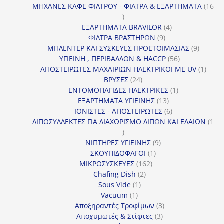
προϊόν
ΜΗΧΑΝΕΣ ΚΑΦΕ ΦΙΛΤΡΟΥ - ΦΙΛΤΡΑ & ΕΞΑΡΤΗΜΑΤΑ
16
16
προϊόντα
4
ΕΞΑΡΤΗΜΑΤΑ BRAVILOR
4
9
προϊόντα
ΦΙΛΤΡΑ ΒΡΑΣΤΗΡΩΝ
9
προϊόντα
9
ΜΠΛΕΝΤΕΡ ΚΑΙ ΣΥΣΚΕΥΕΣ ΠΡΟΕΤΟΙΜΑΣΙΑΣ
9
56
προϊόντ
ΥΓΙΕΙΝΗ , ΠΕΡΙΒΑΛΛΟΝ & HACCP
56
προϊόντα
1
ΑΠΟΣΤΕΙΡΩΤΕΣ ΜΑΧΑΙΡΙΩΝ ΗΛΕΚΤΡΙΚΟΙ ΜΕ UV
1
24
προϊό
ΒΡΥΣΕΣ
24
προϊόντα
1
ΕΝΤΟΜΟΠΑΓΙΔΕΣ ΗΛΕΚΤΡΙΚΕΣ
1
13
προϊόν
ΕΞΑΡΤΗΜΑΤΑ ΥΓΙΕΙΝΗΣ
13
προϊόντα
6
ΙΟΝΙΣΤΕΣ - ΑΠΟΣΤΕΙΡΩΤΕΣ
6
προϊόντα
ΛΙΠΟΣΥΛΛΕΚΤΕΣ ΓΙΑ ΔΙΑΧΩΡΙΣΜΟ ΛΙΠΩΝ ΚΑΙ ΕΛΑΙΩΝ
1
1
προϊόν
9
ΝΙΠΤΗΡΕΣ ΥΓΙΕΙΝΗΣ
9
1
προϊόντα
ΣΚΟΥΠΙΔΟΦΑΓΟΙ
1
162
προϊόν
ΜΙΚΡΟΣΥΣΚΕΥΕΣ
162
2
προϊόντα
Chafing Dish
2
1
προϊόντα
Sous Vide
1
1
προϊόν
Vacuum
1
προϊόν
3
Αποξηραντές Τροφίμων
3
3
προϊόντα
Αποχυμωτές & Στίφτες
3