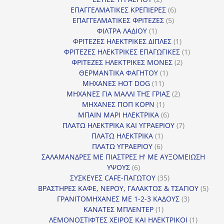
προϊόντα
6
ΕΠΑΓΓΕΛΜΑΤΙΚΕΣ ΚΡΕΠΙΕΡΕΣ
6
5
προϊόντα
ΕΠΑΓΓΕΛΜΑΤΙΚΕΣ ΦΡΙΤΕΖΕΣ
5
1
προϊόντα
ΦΙΛΤΡΑ ΛΑΔΙΟΥ
1
προϊόν
1
ΦΡΙΤΕΖΕΣ ΗΛΕΚΤΡΙΚΕΣ ΔΙΠΛΕΣ
1
προϊόν
1
ΦΡΙΤΕΖΕΣ ΗΛΕΚΤΡΙΚΕΣ ΕΠΑΓΩΓΙΚΕΣ
1
2
προϊόν
ΦΡΙΤΕΖΕΣ ΗΛΕΚΤΡΙΚΕΣ ΜΟΝΕΣ
2
1
προϊόντα
ΘΕΡΜΑΝΤΙΚΑ ΦΑΓΗΤΟΥ
1
11
προϊόν
ΜΗΧΑΝΕΣ HOT DOG
11
προϊόντα
2
ΜΗΧΑΝΕΣ ΓΙΑ ΜΑΛΛΙ ΤΗΣ ΓΡΙΑΣ
2
1
προϊόντα
ΜΗΧΑΝΕΣ ΠΟΠ ΚΟΡΝ
1
προϊόν
6
ΜΠΑΙΝ ΜΑΡΙ ΗΛΕΚΤΡΙΚΑ
6
προϊόντα
7
ΠΛΑΤΩ ΗΛΕΚΤΡΙΚΑ ΚΑΙ ΥΓΡΑΕΡΙΟΥ
7
1
προϊόντα
ΠΛΑΤΩ ΗΛΕΚΤΡΙΚΑ
1
6
προϊόν
ΠΛΑΤΩ ΥΓΡΑΕΡΙΟΥ
6
προϊόντα
ΣΑΛΑΜΑΝΔΡΕΣ ΜΕ ΠΙΑΣΤΡΕΣ Η' ΜΕ ΑΥΞΟΜΕΙΩΣΗ
6
ΥΨΟΥΣ
6
προϊόντα
35
ΣΥΣΚΕΥΕΣ CAFE-ΠΑΓΩΤΟΥ
35
προϊόντα
5
ΒΡΑΣΤΗΡΕΣ ΚΑΦΕ, ΝΕΡΟΥ, ΓΑΛΑΚΤΟΣ & ΤΣΑΓΙΟΥ
5
3
προϊ
ΓΡΑΝΙΤΟΜΗΧΑΝΕΣ ΜΕ 1-2-3 ΚΑΔΟΥΣ
3
1
προϊόντα
ΚΑΝΑΤΕΣ ΜΠΛΕΝΤΕΡ
1
προϊόν
1
ΛΕΜΟΝΟΣΤΙΦΤΕΣ ΧΕΙΡΟΣ ΚΑΙ ΗΛΕΚΤΡΙΚΟΙ
1