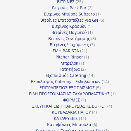
25
προϊόν
ΒΙΤΡΙΝΕΣ
25
προϊόντα
2
Βιτρίνες Back Bar
2
προϊόντα
1
Βιτρίνες Mπύρας Subzero
1
προϊόν
6
Βιτρίνες Επιτραπέζιες για GN
6
1
προϊόντα
Βιτρίνες Κρασιών
1
προϊόν
1
Βιτρίνες Παγωτού
1
προϊόν
3
Βιτρίνες Συντήρησης
3
3
προϊόντα
Βιτρίνες Ψυχόμενες
3
21
προϊόντα
ΕΙΔΗ BARISTA
21
προϊόντα
1
Pitcher Rinser
1
1
προϊόν
Μπρελόκ
1
προϊόν
2
Πατητήρια
2
προϊόντα
14
Εξοπλισμός Catering
14
προϊόντα
14
Εξοπλισμός Catering - Εκδηλώσεων
14
5
προϊόντα
ΕΠΙΤΡΑΠΕΖΙΟΣ ΕΞΟΠΛΙΣΜΟΣ
5
προϊόντα
1
ΕΙΔΗ ΠΡΟΕΤΟΙΜΑΣΙΑΣ ΖΑΧΑΡΟΠΛΑΣΤΙΚΗΣ
1
1
προϊόν
ΦΟΡΜΕΣ
1
προϊόν
4
ΣΚΕΥΗ ΚΑΙ ΕΙΔΗ ΠΑΡΟΥΣΙΑΣΗΣ BUFFET
4
4
προϊόντα
ΚΟΥΒΑΔΑΚΙΑ ΠΑΓΟΥ
4
11
προϊόντα
ΚΑΤΑΨΥΞΕΙΣ
11
προϊόντα
6
Καταψύκτες Μπαούλα
6
προϊόντα
1
Καταψύκτες Συρόμενα κρύσταλλα
1