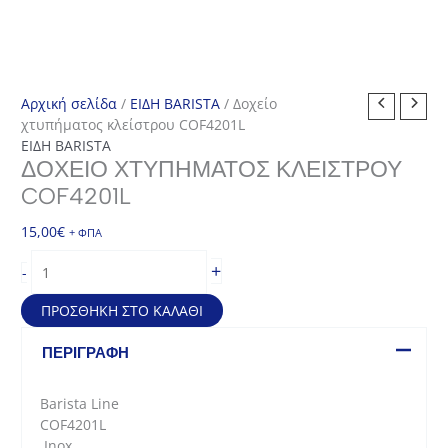
Αρχική σελίδα
/
ΕΙΔΗ BARISTA
/ Δοχείο
χτυπήματος κλείστρου COF4201L
ΕΙΔΗ BARISTA
ΔΟΧΕΊΟ ΧΤΥΠΉΜΑΤΟΣ ΚΛΕΊΣΤΡΟΥ
COF4201L
15,00
€
+ ΦΠΑ
Δοχείο
+
-
χτυπήματος
κλείστρου
ΠΡΟΣΘΉΚΗ ΣΤΟ ΚΑΛΆΘΙ
COF4201L
ποσότητα
ΠΕΡΙΓΡΑΦΉ
Barista Line
COF4201L
Inox