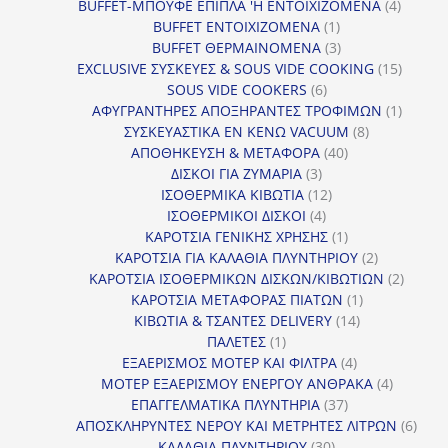
προϊόντα
4
BUFFET-ΜΠΟΥΦΕ ΕΠΙΠΛΑ 'Η ΕΝΤΟΙΧΙΖΟΜΕΝΑ
4
1
προϊόν
BUFFET ΕΝΤΟΙΧΙΖΟΜΕΝΑ
1
προϊόν
3
BUFFET ΘΕΡΜΑΙΝΟΜΕΝΑ
3
προϊόντα
15
EXCLUSIVE ΣΥΣΚΕΥΕΣ & SOUS VIDE COOKING
15
6
προϊόν
SOUS VIDE COOKERS
6
προϊόντα
1
ΑΦΥΓΡΑΝΤΗΡΕΣ ΑΠΟΞΗΡΑΝΤΕΣ ΤΡΟΦΙΜΩΝ
1
8
προϊόν
ΣΥΣΚΕΥΑΣΤΙΚΑ ΕΝ ΚΕΝΩ VACUUM
8
40
προϊόντα
ΑΠΟΘΗΚΕΥΣΗ & ΜΕΤΑΦΟΡΑ
40
3
προϊόντα
ΔΙΣΚΟΙ ΓΙΑ ΖΥΜΑΡΙΑ
3
προϊόντα
12
ΙΣΟΘΕΡΜΙΚΑ ΚΙΒΩΤΙΑ
12
4
προϊόντα
ΙΣΟΘΕΡΜΙΚΟΙ ΔΙΣΚΟΙ
4
προϊόντα
1
ΚΑΡΟΤΣΙΑ ΓΕΝΙΚΗΣ ΧΡΗΣΗΣ
1
προϊόν
2
ΚΑΡΟΤΣΙΑ ΓΙΑ ΚΑΛΑΘΙΑ ΠΛΥΝΤΗΡΙΟΥ
2
προϊόντα
2
ΚΑΡΟΤΣΙΑ ΙΣΟΘΕΡΜΙΚΩΝ ΔΙΣΚΩΝ/ΚΙΒΩΤΙΩΝ
2
1
προϊόν
ΚΑΡΟΤΣΙΑ ΜΕΤΑΦΟΡΑΣ ΠΙΑΤΩΝ
1
14
προϊόν
ΚΙΒΩΤΙΑ & ΤΣΑΝΤΕΣ DELIVERY
14
1
προϊόντα
ΠΑΛΕΤΕΣ
1
προϊόν
4
ΕΞΑΕΡΙΣΜΟΣ ΜΟΤΕΡ ΚΑΙ ΦΙΛΤΡΑ
4
προϊόντα
4
ΜΟΤΕΡ ΕΞΑΕΡΙΣΜΟΥ ΕΝΕΡΓΟΥ ΑΝΘΡΑΚΑ
4
37
προϊόντ
ΕΠΑΓΓΕΛΜΑΤΙΚΑ ΠΛΥΝΤΗΡΙΑ
37
προϊόντα
6
ΑΠΟΣΚΛΗΡΥΝΤΕΣ ΝΕΡΟΥ ΚΑΙ ΜΕΤΡΗΤΕΣ ΛΙΤΡΩΝ
6
30
προϊ
ΚΑΛΑΘΙΑ ΠΛΥΝΤΗΡΙΟΥ
30