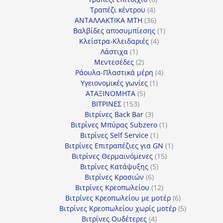
4
προϊόντα
Τραπέζι κέντρου
4
προϊόντα
36
ΑΝΤΑΛΛΑΚΤΙΚΑ MTH
36
προϊόντα
1
Βαλβίδες αποσυμπίεσης
1
4
προϊόν
Κλείστρα-Κλειδαριές
4
1
προϊόντα
Λάστιχα
1
προϊόν
2
Μεντεσέδες
2
προϊόντα
4
Ράουλα-Πλαστικά μέρη
4
1
προϊόντα
Υγειονομικές γωνίες
1
5
προϊόν
ΑΤΑΞΙΝΟΜΗΤΑ
5
153
προϊόντα
ΒΙΤΡΙΝΕΣ
153
προϊόντα
3
Βιτρίνες Back Bar
3
προϊόντα
1
Βιτρίνες Mπύρας Subzero
1
1
προϊόν
Βιτρίνες Self Service
1
προϊόν
1
Βιτρίνες Επιτραπέζιες για GN
1
15
προϊόν
Βιτρίνες Θερμαινόμενες
15
5
προϊόντα
Βιτρίνες Κατάψυξης
5
6
προϊόντα
Βιτρίνες Κρασιών
6
προϊόντα
12
Βιτρίνες Κρεοπωλείου
12
προϊόντα
6
Βιτρίνες Κρεοπωλείου με μοτέρ
6
προϊόντα
5
Βιτρίνες Κρεοπωλείου χωρίς μοτέρ
5
4
προϊόντα
Βιτρίνες Ουδέτερες
4