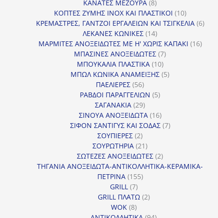
προϊόν
8
ΚΑΝΑΤΕΣ ΜΕΖΟΥΡΑ
8
προϊόντα
10
ΚΟΠΤΕΣ ΖΥΜΗΣ INOX ΚΑΙ ΠΛΑΣΤΙΚΟΙ
10
προϊόντα
6
ΚΡΕΜΑΣΤΡΕΣ, ΓΑΝΤΖΟΙ ΕΡΓΑΛΕΙΩΝ ΚΑΙ ΤΣΙΓΚΕΛΙΑ
6
14
προϊ
ΛΕΚΑΝΕΣ ΚΩΝΙΚΕΣ
14
προϊόντα
16
ΜΑΡΜΙΤΕΣ ΑΝΟΞΕΙΔΩΤΕΣ ΜΕ Η' ΧΩΡΙΣ ΚΑΠΑΚΙ
16
7
προϊ
ΜΠΑΣΙΝΕΣ ΑΝΟΞΕΙΔΩΤΕΣ
7
10
προϊόντα
ΜΠΟΥΚΑΛΙΑ ΠΛΑΣΤΙΚΑ
10
προϊόντα
5
ΜΠΩΛ ΚΩΝΙΚΑ ΑΝΑΜΕΙΞΗΣ
5
56
προϊόντα
ΠΑΕΛΙΕΡΕΣ
56
προϊόντα
5
ΡΑΒΔΟΙ ΠΑΡΑΓΓΕΛΙΩΝ
5
29
προϊόντα
ΣΑΓΑΝΑΚΙΑ
29
προϊόντα
16
ΣΙΝΟΥΑ ΑΝΟΞΕΙΔΩΤΑ
16
προϊόντα
7
ΣΙΦΟΝ ΣΑΝΤΙΓΥΣ ΚΑΙ ΣΟΔΑΣ
7
2
προϊόντα
ΣΟΥΠΙΕΡΕΣ
2
προϊόντα
21
ΣΟΥΡΩΤΗΡΙΑ
21
προϊόντα
2
ΣΩΤΕΖΕΣ ΑΝΟΞΕΙΔΩΤΕΣ
2
προϊόντα
ΤΗΓΑΝΙΑ ΑΝΟΞΕΙΔΩΤΑ-ΑΝΤΙΚΟΛΛΗΤΙΚΑ-ΚΕΡΑΜΙΚΑ-
155
ΠΕΤΡΙΝΑ
155
7
προϊόντα
GRILL
7
προϊόντα
2
GRILL ΠΛΑΤΩ
2
8
προϊόντα
WOK
8
προϊόντα
94
ΑΝΤΙΚΟΛΛΗΤΙΚΑ
94