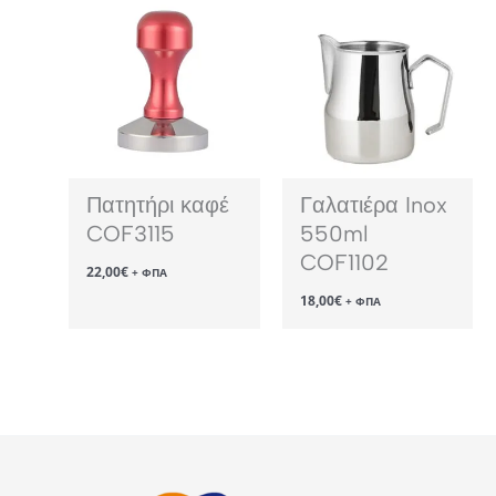
Πατητήρι καφέ
Γαλατιέρα Inox
COF3115
550ml
COF1102
22,00
€
+ ΦΠΑ
18,00
€
+ ΦΠΑ