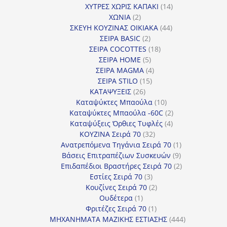
προϊόντα
14
ΧΥΤΡΕΣ ΧΩΡΙΣ ΚΑΠΑΚΙ
14
2
προϊόντα
ΧΩΝΙΑ
2
προϊόντα
44
ΣΚΕΥΗ ΚΟΥΖΙΝΑΣ ΟΙΚΙΑΚΑ
44
2
προϊόντα
ΣΕΙΡΑ BASIC
2
προϊόντα
18
ΣΕΙΡΑ COCOTTES
18
5
προϊόντα
ΣΕΙΡΑ HOME
5
προϊόντα
4
ΣΕΙΡΑ MAGMA
4
15
προϊόντα
ΣΕΙΡΑ STILO
15
26
προϊόντα
ΚΑΤΑΨΥΞΕΙΣ
26
προϊόντα
10
Καταψύκτες Μπαούλα
10
προϊόντα
2
Καταψύκτες Μπαούλα -60C
2
4
προϊόντα
Καταψύξεις Όρθιες Τυφλές
4
32
προϊόντα
ΚΟΥΖΙΝΑ Σειρά 70
32
προϊόντα
1
Ανατρεπόμενα Τηγάνια Σειρά 70
1
9
προϊόν
Βάσεις Επιτραπέζιων Συσκευών
9
προϊόντα
2
Επιδαπέδιοι Βραστήρες Σειρά 70
2
3
προϊόντα
Εστίες Σειρά 70
3
προϊόντα
2
Κουζίνες Σειρά 70
2
1
προϊόντα
Ουδέτερα
1
προϊόν
1
Φριτέζες Σειρά 70
1
προϊόν
444
ΜΗΧΑΝΗΜΑΤΑ ΜΑΖΙΚΗΣ ΕΣΤΙΑΣΗΣ
444