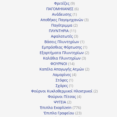
9
προϊόντα
Φριτέζες
9
προϊόντα
6
ΠΑΓΟΜΗΧΑΝΕΣ
6
1
προϊόντα
Ανάδευσης
1
προϊόν
3
Αποθήκες Παγομηχανών
3
2
προϊόντα
Παγότριμμα
2
11
προϊόντα
ΠΛΥΝΤΗΡΙΑ
11
προϊόντα
3
Αφαλατωτές
3
προϊόντα
1
Βάσεις Πλυντηρίων
1
προϊόν
1
Εμπρόσθιας Φόρτωσης
1
προϊόν
2
Εξαρτήματα Πλυντηρίων
2
3
προϊόντα
Καλάθια Πλυντηρίων
3
14
προϊόντα
ΦΟΥΡΝΟΙ
14
προϊόντα
2
Καπέλα Απαγωγής Ατμών
2
4
προϊόντα
Λαμαρίνες
4
1
προϊόντα
Στόφες
1
προϊόν
1
Σχάρες
1
προϊόν
2
Φούρνοι Κυκλοθερμικοί Ηλεκτρικοί
2
4
προϊόντα
Φούρνοι Πίτσας
4
2
προϊόντα
ΨΥΓΕΙΑ
2
προϊόντα
776
Έπιπλα Exoplizein
776
προϊόντα
23
'Επιπλα Γραφείου
23