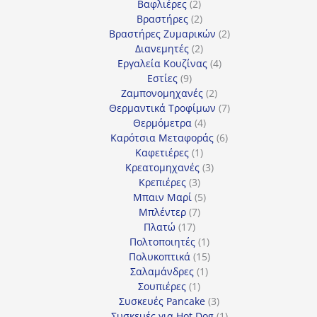
2
προϊόντα
Βαφλιέρες
2
προϊόντα
2
Βραστήρες
2
προϊόντα
2
Βραστήρες Ζυμαρικών
2
2
προϊόντα
Διανεμητές
2
προϊόντα
4
Εργαλεία Κουζίνας
4
9
προϊόντα
Εστίες
9
προϊόντα
2
Ζαμπονομηχανές
2
προϊόντα
7
Θερμαντικά Τροφίμων
7
4
προϊόντα
Θερμόμετρα
4
προϊόντα
6
Καρότσια Μεταφοράς
6
1
προϊόντα
Καφετιέρες
1
προϊόν
3
Κρεατομηχανές
3
3
προϊόντα
Κρεπιέρες
3
προϊόντα
5
Μπαιν Μαρί
5
7
προϊόντα
Μπλέντερ
7
17
προϊόντα
Πλατώ
17
προϊόντα
1
Πολτοποιητές
1
προϊόν
15
Πολυκοπτικά
15
1
προϊόντα
Σαλαμάνδρες
1
1
προϊόν
Σουπιέρες
1
προϊόν
3
Συσκευές Pancake
3
προϊόντα
1
Συσκευές για Hot Dog
1