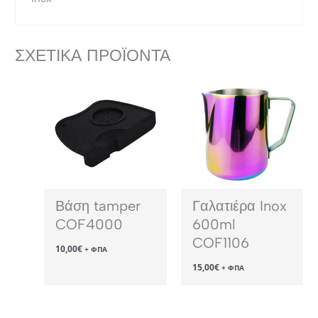
ΣΧΕΤΙΚΆ ΠΡΟΪΌΝΤΑ
Βάση tamper
Γαλατιέρα Inox
COF4000
600ml
COF1106
10,00
€
+ ΦΠΑ
15,00
€
+ ΦΠΑ