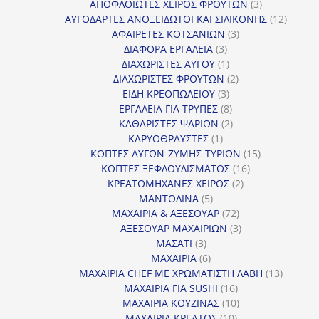
προϊόντα
3
ΑΠΟΦΛΟΙΩΤΕΣ ΧΕΙΡΟΣ ΦΡΟΥΤΩΝ
3
προϊόντα
12
ΑΥΓΟΔΑΡΤΕΣ ΑΝΟΞΕΙΔΩΤΟΙ ΚΑΙ ΣΙΛΙΚΟΝΗΣ
12
3
προϊόν
ΑΦΑΙΡΕΤΕΣ ΚΟΤΣΑΝΙΩΝ
3
3
προϊόντα
ΔΙΑΦΟΡΑ ΕΡΓΑΛΕΙΑ
3
προϊόντα
1
ΔΙΑΧΩΡΙΣΤΕΣ ΑΥΓΟΥ
1
προϊόν
2
ΔΙΑΧΩΡΙΣΤΕΣ ΦΡΟΥΤΩΝ
2
3
προϊόντα
ΕΙΔΗ ΚΡΕΟΠΩΛΕΙΟΥ
3
προϊόντα
8
ΕΡΓΑΛΕΙΑ ΓΙΑ ΤΡΥΠΕΣ
8
προϊόντα
2
ΚΑΘΑΡΙΣΤΕΣ ΨΑΡΙΩΝ
2
1
προϊόντα
ΚΑΡΥΟΘΡΑΥΣΤΕΣ
1
προϊόν
15
ΚΟΠΤΕΣ ΑΥΓΩΝ-ΖΥΜΗΣ-ΤΥΡΙΩΝ
15
16
προϊόντα
ΚΟΠΤΕΣ ΞΕΦΛΟΥΔΙΣΜΑΤΟΣ
16
2
προϊόντα
ΚΡΕΑΤΟΜΗΧΑΝΕΣ ΧΕΙΡΟΣ
2
5
προϊόντα
ΜΑΝΤΟΛΙΝΑ
5
προϊόντα
72
ΜΑΧΑΙΡΙΑ & ΑΞΕΣΟΥΑΡ
72
προϊόντα
3
ΑΞΕΣΟΥΑΡ ΜΑΧΑΙΡΙΩΝ
3
3
προϊόντα
ΜΑΣΑΤΙ
3
προϊόντα
6
ΜΑΧΑΙΡΙΑ
6
προϊόντα
13
ΜΑΧΑΙΡΙΑ CHEF ΜΕ ΧΡΩΜΑΤΙΣΤΗ ΛΑΒΗ
13
16
προϊόντ
ΜΑΧΑΙΡΙΑ ΓΙΑ SUSHI
16
προϊόντα
10
ΜΑΧΑΙΡΙΑ ΚΟΥΖΙΝΑΣ
10
10
προϊόντα
ΜΑΧΑΙΡΙΑ ΚΡΕΑΤΟΣ
10