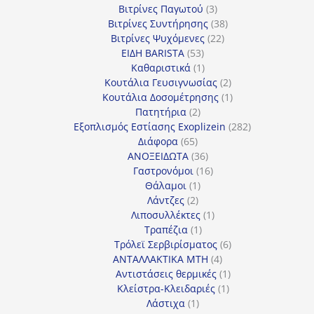
3
προϊόντα
Βιτρίνες Παγωτού
3
προϊόντα
38
Βιτρίνες Συντήρησης
38
22
προϊόντα
Βιτρίνες Ψυχόμενες
22
53
προϊόντα
ΕΙΔΗ BARISTA
53
προϊόντα
1
Καθαριστικά
1
προϊόν
2
Κουτάλια Γευσιγνωσίας
2
προϊόντα
1
Κουτάλια Δοσομέτρησης
1
2
προϊόν
Πατητήρια
2
προϊόντα
282
Εξοπλισμός Εστίασης Exoplizein
282
65
προϊόντα
Διάφορα
65
προϊόντα
36
ΑΝΟΞΕΙΔΩΤΑ
36
προϊόντα
16
Γαστρονόμοι
16
1
προϊόντα
Θάλαμοι
1
2
προϊόν
Λάντζες
2
προϊόντα
1
Λιποσυλλέκτες
1
1
προϊόν
Τραπέζια
1
προϊόν
6
Τρόλεϊ Σερβιρίσματος
6
4
προϊόντα
ΑΝΤΑΛΛΑΚΤΙΚΑ MTH
4
προϊόντα
1
Αντιστάσεις θερμικές
1
1
προϊόν
Κλείστρα-Κλειδαριές
1
1
προϊόν
Λάστιχα
1