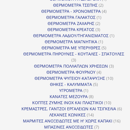
2
προϊόν
ΘΕΡΜΟΜΕΤΡΑ ΤΣΕΠΗΣ
2
προϊόντα
4
ΘΕΡΜΟΜΕΤΡΑ - ΧΡΟΝΟΜΕΤΡΑ
4
1
προϊόντα
ΘΕΡΜΟΜΕΤΡΑ ΓΑΛΑΚΤΟΣ
1
2
προϊόν
ΘΕΡΜΟΜΕΤΡΑ ΖΑΧΑΡΗΣ
2
προϊόντα
3
ΘΕΡΜΟΜΕΤΡΑ ΚΡΕΑΤΟΣ
3
προϊόντα
1
ΘΕΡΜΟΜΕΤΡΑ ΛΑΔΙΟΥ/ΤΗΓΑΝΙΣΜΑΤΟΣ
1
1
προϊόν
ΘΕΡΜΟΜΕΤΡΑ ΜΑΓΝΗΤΙΚΑ
1
προϊόν
5
ΘΕΡΜΟΜΕΤΡΑ ΜΕ ΥΠΕΡΥΘΡΕΣ
5
προϊόντα
ΘΕΡΜΟΜΕΤΡΑ ΠΗΡΟΥΝΕΣ - ΚΟΥΤΑΛΕΣ - ΣΠΑΤΟΥΛΕΣ
3
3
προϊόντα
3
ΘΕΡΜΟΜΕΤΡΑ ΠΟΛΛΑΠΛΩΝ ΧΡΗΣΕΩΝ
3
4
προϊόντ
ΘΕΡΜΟΜΕΤΡΑ ΦΟΥΡΝΟΥ
4
προϊόντα
10
ΘΕΡΜΟΜΕΤΡΑ ΨΥΓΕΙΟΥ-ΚΑΤΑΨΥΞΗΣ
10
5
προϊόντα
ΘΗΚΕΣ - ΚΑΛΥΜΜΑΤΑ
5
1
προϊόντα
ΥΓΡΟΜΕΤΡΑ
1
προϊόν
8
ΚΑΝΑΤΕΣ ΜΕΖΟΥΡΑ
8
προϊόντα
10
ΚΟΠΤΕΣ ΖΥΜΗΣ INOX ΚΑΙ ΠΛΑΣΤΙΚΟΙ
10
προϊόντα
6
ΚΡΕΜΑΣΤΡΕΣ, ΓΑΝΤΖΟΙ ΕΡΓΑΛΕΙΩΝ ΚΑΙ ΤΣΙΓΚΕΛΙΑ
6
14
προϊ
ΛΕΚΑΝΕΣ ΚΩΝΙΚΕΣ
14
προϊόντα
16
ΜΑΡΜΙΤΕΣ ΑΝΟΞΕΙΔΩΤΕΣ ΜΕ Η' ΧΩΡΙΣ ΚΑΠΑΚΙ
16
7
προϊ
ΜΠΑΣΙΝΕΣ ΑΝΟΞΕΙΔΩΤΕΣ
7