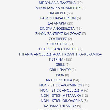
10
προϊόντα
ΜΠΟΥΚΑΛΙΑ ΠΛΑΣΤΙΚΑ
10
προϊόντα
5
ΜΠΩΛ ΚΩΝΙΚΑ ΑΝΑΜΕΙΞΗΣ
5
56
προϊόντα
ΠΑΕΛΙΕΡΕΣ
56
προϊόντα
5
ΡΑΒΔΟΙ ΠΑΡΑΓΓΕΛΙΩΝ
5
29
προϊόντα
ΣΑΓΑΝΑΚΙΑ
29
προϊόντα
16
ΣΙΝΟΥΑ ΑΝΟΞΕΙΔΩΤΑ
16
προϊόντα
7
ΣΙΦΟΝ ΣΑΝΤΙΓΥΣ ΚΑΙ ΣΟΔΑΣ
7
2
προϊόντα
ΣΟΥΠΙΕΡΕΣ
2
προϊόντα
21
ΣΟΥΡΩΤΗΡΙΑ
21
προϊόντα
2
ΣΩΤΕΖΕΣ ΑΝΟΞΕΙΔΩΤΕΣ
2
προϊόντα
ΤΗΓΑΝΙΑ ΑΝΟΞΕΙΔΩΤΑ-ΑΝΤΙΚΟΛΛΗΤΙΚΑ-ΚΕΡΑΜΙΚΑ-
155
ΠΕΤΡΙΝΑ
155
7
προϊόντα
GRILL
7
προϊόντα
2
GRILL ΠΛΑΤΩ
2
8
προϊόντα
WOK
8
προϊόντα
94
ΑΝΤΙΚΟΛΛΗΤΙΚΑ
94
προϊόντα
71
NON - STICK ΑΛΟΥΜΙΝΙΟΥ
71
6
προϊόντα
NON - STICK ΑΝΟΞΕΙΔΩΤΑ
6
12
προϊόντα
NON - STICK ΜΕΤΑΛΛΙΚΑ
12
5
προϊόντα
NON - STICK ΟΙΚΟΛΟΓΙΚΑ
5
9
προϊόντα
ΚΑΠΑΚΙΑ ΤΗΓΑΝΙΟΥ
9