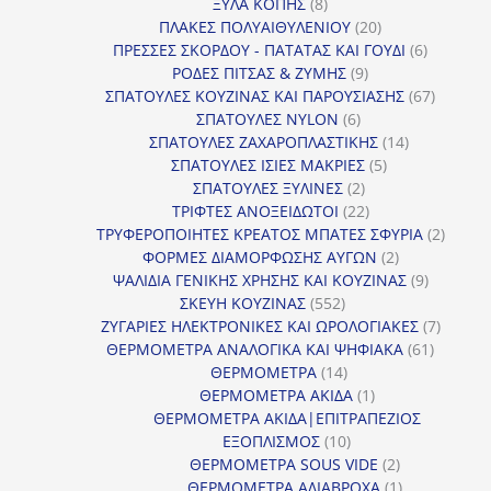
8
προϊόντα
ΞΥΛΑ ΚΟΠΗΣ
8
προϊόντα
20
ΠΛΑΚΕΣ ΠΟΛΥΑΙΘΥΛΕΝΙΟΥ
20
προϊόντα
6
ΠΡΕΣΣΕΣ ΣΚΟΡΔΟΥ - ΠΑΤΑΤΑΣ ΚΑΙ ΓΟΥΔΙ
6
9
προϊόντα
ΡΟΔΕΣ ΠΙΤΣΑΣ & ΖΥΜΗΣ
9
προϊόντα
67
ΣΠΑΤΟΥΛΕΣ ΚΟΥΖΙΝΑΣ ΚΑΙ ΠΑΡΟΥΣΙΑΣΗΣ
67
6
προϊόντ
ΣΠΑΤΟΥΛΕΣ NYLON
6
προϊόντα
14
ΣΠΑΤΟΥΛΕΣ ΖΑΧΑΡΟΠΛΑΣΤΙΚΗΣ
14
5
προϊόντα
ΣΠΑΤΟΥΛΕΣ ΙΣΙΕΣ ΜΑΚΡΙΕΣ
5
2
προϊόντα
ΣΠΑΤΟΥΛΕΣ ΞΥΛΙΝΕΣ
2
προϊόντα
22
ΤΡΙΦΤΕΣ ΑΝΟΞΕΙΔΩΤΟΙ
22
προϊόντα
2
ΤΡΥΦΕΡΟΠΟΙΗΤΕΣ ΚΡΕΑΤΟΣ ΜΠΑΤΕΣ ΣΦΥΡΙΑ
2
2
προϊόν
ΦΟΡΜΕΣ ΔΙΑΜΟΡΦΩΣΗΣ ΑΥΓΩΝ
2
προϊόντα
9
ΨΑΛΙΔΙΑ ΓΕΝΙΚΗΣ ΧΡΗΣΗΣ ΚΑΙ ΚΟΥΖΙΝΑΣ
9
552
προϊόντα
ΣΚΕΥΗ ΚΟΥΖΙΝΑΣ
552
προϊόντα
7
ΖΥΓΑΡΙΕΣ ΗΛΕΚΤΡΟΝΙΚΕΣ ΚΑΙ ΩΡΟΛΟΓΙΑΚΕΣ
7
61
προϊόν
ΘΕΡΜΟΜΕΤΡΑ ΑΝΑΛΟΓΙΚΑ ΚΑΙ ΨΗΦΙΑΚΑ
61
14
προϊόντ
ΘΕΡΜΟΜΕΤΡΑ
14
προϊόντα
1
ΘΕΡΜΟΜΕΤΡΑ ΑΚΙΔΑ
1
προϊόν
ΘΕΡΜΟΜΕΤΡΑ ΑΚΙΔΑ|ΕΠΙΤΡΑΠΕΖΙΟΣ
10
ΕΞΟΠΛΙΣΜΟΣ
10
προϊόντα
2
ΘΕΡΜΟΜΕΤΡΑ SOUS VIDE
2
προϊόντα
1
ΘΕΡΜΟΜΕΤΡΑ ΑΔΙΑΒΡΟΧΑ
1