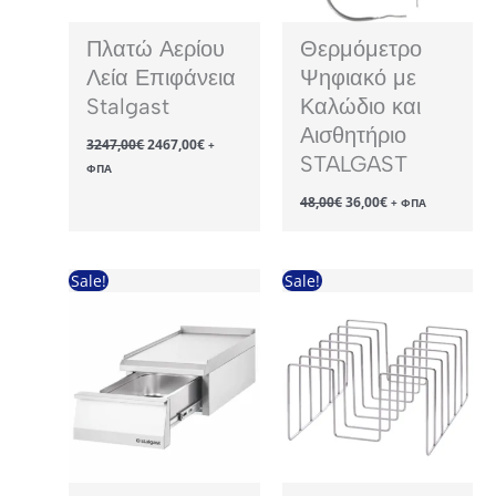
Πλατώ Αερίου
Θερμόμετρο
Λεία Επιφάνεια
Ψηφιακό με
Stalgast
Καλώδιο και
Αισθητήριο
Original
Η
3247,00
€
2467,00
€
+
price
τρέχουσα
STALGAST
ΦΠΑ
was:
τιμή
3247,00€.
είναι:
Original
Η
48,00
€
36,00
€
+ ΦΠΑ
2467,00€.
price
τρέχουσα
was:
τιμή
48,00€.
είναι:
36,00€.
Sale!
Sale!