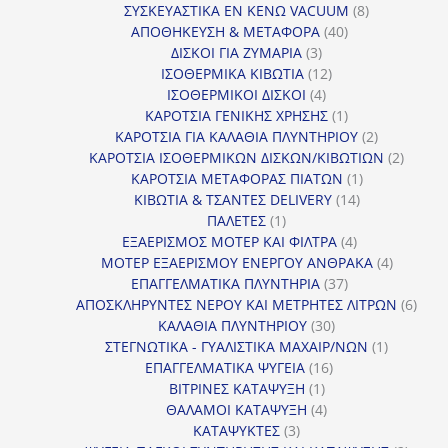
8
προϊόν
ΣΥΣΚΕΥΑΣΤΙΚΑ ΕΝ ΚΕΝΩ VACUUM
8
40
προϊόντα
ΑΠΟΘΗΚΕΥΣΗ & ΜΕΤΑΦΟΡΑ
40
3
προϊόντα
ΔΙΣΚΟΙ ΓΙΑ ΖΥΜΑΡΙΑ
3
προϊόντα
12
ΙΣΟΘΕΡΜΙΚΑ ΚΙΒΩΤΙΑ
12
4
προϊόντα
ΙΣΟΘΕΡΜΙΚΟΙ ΔΙΣΚΟΙ
4
προϊόντα
1
ΚΑΡΟΤΣΙΑ ΓΕΝΙΚΗΣ ΧΡΗΣΗΣ
1
προϊόν
2
ΚΑΡΟΤΣΙΑ ΓΙΑ ΚΑΛΑΘΙΑ ΠΛΥΝΤΗΡΙΟΥ
2
προϊόντα
2
ΚΑΡΟΤΣΙΑ ΙΣΟΘΕΡΜΙΚΩΝ ΔΙΣΚΩΝ/ΚΙΒΩΤΙΩΝ
2
1
προϊόν
ΚΑΡΟΤΣΙΑ ΜΕΤΑΦΟΡΑΣ ΠΙΑΤΩΝ
1
14
προϊόν
ΚΙΒΩΤΙΑ & ΤΣΑΝΤΕΣ DELIVERY
14
1
προϊόντα
ΠΑΛΕΤΕΣ
1
προϊόν
4
ΕΞΑΕΡΙΣΜΟΣ ΜΟΤΕΡ ΚΑΙ ΦΙΛΤΡΑ
4
προϊόντα
4
ΜΟΤΕΡ ΕΞΑΕΡΙΣΜΟΥ ΕΝΕΡΓΟΥ ΑΝΘΡΑΚΑ
4
37
προϊόντ
ΕΠΑΓΓΕΛΜΑΤΙΚΑ ΠΛΥΝΤΗΡΙΑ
37
προϊόντα
6
ΑΠΟΣΚΛΗΡΥΝΤΕΣ ΝΕΡΟΥ ΚΑΙ ΜΕΤΡΗΤΕΣ ΛΙΤΡΩΝ
6
30
προϊ
ΚΑΛΑΘΙΑ ΠΛΥΝΤΗΡΙΟΥ
30
προϊόντα
1
ΣΤΕΓΝΩΤΙΚΑ - ΓΥΑΛΙΣΤΙΚΑ ΜΑΧΑΙΡ/ΝΩΝ
1
16
προϊόν
ΕΠΑΓΓΕΛΜΑΤΙΚΑ ΨΥΓΕΙΑ
16
1
προϊόντα
ΒΙΤΡΙΝΕΣ ΚΑΤΑΨΥΞΗ
1
προϊόν
4
ΘΑΛΑΜΟΙ ΚΑΤΑΨΥΞΗ
4
3
προϊόντα
ΚΑΤΑΨΥΚΤΕΣ
3