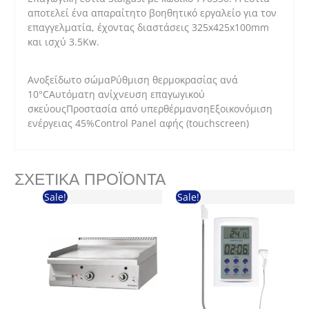
αποτελεί ένα απαραίτητο βοηθητικό εργαλείο για τον
επαγγελματία, έχοντας διαστάσεις 325x425x100mm
και ισχύ 3.5Kw.
Ανοξείδωτο σώμαΡύθμιση θερμοκρασίας ανά
10°CΑυτόματη ανίχνευση επαγωγικού
σκεύουςΠροστασία από υπερθέρμανσηΕξοικονόμιση
ενέργειας 45%Control Panel αφής (touchscreen)
ΣΧΕΤΙΚΆ ΠΡΟΪΌΝΤΑ
Sale!
Sale!