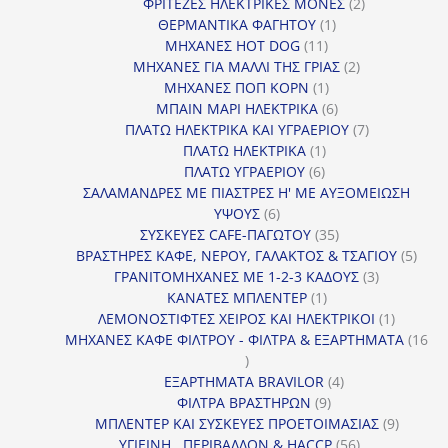
2
προϊόν
ΦΡΙΤΕΖΕΣ ΗΛΕΚΤΡΙΚΕΣ ΜΟΝΕΣ
2
1
προϊόντα
ΘΕΡΜΑΝΤΙΚΑ ΦΑΓΗΤΟΥ
1
11
προϊόν
ΜΗΧΑΝΕΣ HOT DOG
11
προϊόντα
2
ΜΗΧΑΝΕΣ ΓΙΑ ΜΑΛΛΙ ΤΗΣ ΓΡΙΑΣ
2
1
προϊόντα
ΜΗΧΑΝΕΣ ΠΟΠ ΚΟΡΝ
1
προϊόν
6
ΜΠΑΙΝ ΜΑΡΙ ΗΛΕΚΤΡΙΚΑ
6
προϊόντα
7
ΠΛΑΤΩ ΗΛΕΚΤΡΙΚΑ ΚΑΙ ΥΓΡΑΕΡΙΟΥ
7
1
προϊόντα
ΠΛΑΤΩ ΗΛΕΚΤΡΙΚΑ
1
6
προϊόν
ΠΛΑΤΩ ΥΓΡΑΕΡΙΟΥ
6
προϊόντα
ΣΑΛΑΜΑΝΔΡΕΣ ΜΕ ΠΙΑΣΤΡΕΣ Η' ΜΕ ΑΥΞΟΜΕΙΩΣΗ
6
ΥΨΟΥΣ
6
προϊόντα
35
ΣΥΣΚΕΥΕΣ CAFE-ΠΑΓΩΤΟΥ
35
προϊόντα
5
ΒΡΑΣΤΗΡΕΣ ΚΑΦΕ, ΝΕΡΟΥ, ΓΑΛΑΚΤΟΣ & ΤΣΑΓΙΟΥ
5
3
προϊ
ΓΡΑΝΙΤΟΜΗΧΑΝΕΣ ΜΕ 1-2-3 ΚΑΔΟΥΣ
3
1
προϊόντα
ΚΑΝΑΤΕΣ ΜΠΛΕΝΤΕΡ
1
προϊόν
1
ΛΕΜΟΝΟΣΤΙΦΤΕΣ ΧΕΙΡΟΣ ΚΑΙ ΗΛΕΚΤΡΙΚΟΙ
1
προϊόν
ΜΗΧΑΝΕΣ ΚΑΦΕ ΦΙΛΤΡΟΥ - ΦΙΛΤΡΑ & ΕΞΑΡΤΗΜΑΤΑ
16
16
προϊόντα
4
ΕΞΑΡΤΗΜΑΤΑ BRAVILOR
4
9
προϊόντα
ΦΙΛΤΡΑ ΒΡΑΣΤΗΡΩΝ
9
προϊόντα
9
ΜΠΛΕΝΤΕΡ ΚΑΙ ΣΥΣΚΕΥΕΣ ΠΡΟΕΤΟΙΜΑΣΙΑΣ
9
56
προϊόντ
ΥΓΙΕΙΝΗ , ΠΕΡΙΒΑΛΛΟΝ & HACCP
56