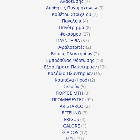
7
προϊόντα
Ανάδευσης
7
προϊόντα
9
Αποθήκες Παγομηχανών
9
7
προϊόντα
Καθέτου Στοιχείου
7
4
προϊόντα
Παγολέπι
4
προϊόντα
8
Παγότριμμα
8
27
προϊόντα
Ψεκασμού
27
57
προϊόντα
ΠΛΥΝΤΗΡΙΑ
57
προϊόντα
2
Αφαλατωτές
2
προϊόντα
2
Βάσεις Πλυντηρίων
2
προϊόντα
18
Εμπρόσθιας Φόρτωσης
18
προϊόντα
12
Εξαρτήματα Πλυντηρίων
12
15
προϊόντα
Καλάθια Πλυντηρίων
15
2
προϊόντα
Καμπάνα (Hood)
2
5
προϊόντα
Σκευών
5
προϊόντα
3
ΠΟΡΤΕΣ MTH
3
προϊόντα
92
ΠΡΟΜΗΘΕΥΤΕΣ
92
2
προϊόντα
ARISTARCO
2
3
προϊόντα
EFFEUNO
3
4
προϊόντα
FRIGUS
4
προϊόντα
1
GALORE
1
προϊόν
17
GIADOS
17
21
προϊόντα
MTH
21