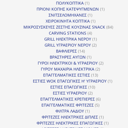
1
προϊόν
ΠΟΛΥΚΟΠΤΙΚΑ
1
προϊόν
1
ΠΡΙΟΝΙ ΚΟΠΗΣ ΚΑΤΕΨΥΓΜΕΝΩΝ
1
1
προϊόν
ΣΝΙΤΣΕΛΟΜΗΧΑΝΕΣ
1
προϊόν
1
ΧΕΙΡΟΚΙΝΗΤΑ ΚΟΠΤΙΚΑ
1
προϊόν
84
ΜΙΚΡΟΣΥΣΚΕΥΕΣ ΖΕΣΤΗΣ ΚΟΥΖΙΝΑΣ SNACK
84
4
προϊόντ
CARVING STATIONS
4
προϊόντα
1
GRILL ΗΛΕΚΤΡΙΚΑ ΝΕΡΟΥ
1
2
προϊόν
GRILL ΥΓΡΑΕΡΙΟΥ ΝΕΡΟΥ
2
14
προϊόντα
ΒΑΦΛΙΕΡΕΣ
14
προϊόντα
1
ΒΡΑΣΤΗΡΕΣ ΑΥΓΩΝ
1
προϊόν
2
ΓΥΡΟΙ ΗΛΕΚΤΡΙΚΟΙ & ΥΓΡΑΕΡΙΟΥ
2
2
προϊόντα
ΓΥΡΟΥ ΜΑΧΑΙΡΙΑ ΗΛΕΚΤΡΙΚΑ
2
13
προϊόντα
ΕΠΑΓΓΕΛΜΑΤΙΚΕΣ ΕΣΤΙΕΣ
13
προϊόντα
1
ΕΣΤΙΕΣ WOK ΕΠΑΓΩΓΙΚΕΣ Η' ΥΓΡΑΕΡΙΟΥ
1
10
προϊόν
ΕΣΤΙΕΣ ΕΠΑΓΩΓΙΚΕΣ
10
2
προϊόντα
ΕΣΤΙΕΣ ΥΓΡΑΕΡΙΟΥ
2
προϊόντα
6
ΕΠΑΓΓΕΛΜΑΤΙΚΕΣ ΚΡΕΠΙΕΡΕΣ
6
5
προϊόντα
ΕΠΑΓΓΕΛΜΑΤΙΚΕΣ ΦΡΙΤΕΖΕΣ
5
1
προϊόντα
ΦΙΛΤΡΑ ΛΑΔΙΟΥ
1
προϊόν
1
ΦΡΙΤΕΖΕΣ ΗΛΕΚΤΡΙΚΕΣ ΔΙΠΛΕΣ
1
προϊόν
1
ΦΡΙΤΕΖΕΣ ΗΛΕΚΤΡΙΚΕΣ ΕΠΑΓΩΓΙΚΕΣ
1