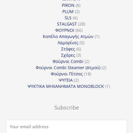
προϊόντα
8
PIRON
8
2
προϊόντα
PLUM
2
6
προϊόντα
SLS
6
προϊόντα
28
STALGAST
28
66
προϊόντα
ΦΟΥΡΝΟΙ
66
προϊόντα
1
Καπέλα Απαγωγής Ατμών
1
5
προϊόν
Λαμαρίνες
5
6
προϊόντα
Στόφες
6
προϊόντα
3
Σχάρες
3
προϊόντα
2
Φούρνοι Combi
2
προϊόντα
2
Φούρνοι Combi Steamer (Ατμού)
2
18
προϊόντα
Φούρνοι Πίτσας
18
2
προϊόντα
ΨΥΓΕΙΑ
2
προϊόντα
1
ΨΥΚΤΙΚΑ ΜΗΧΑΝΗΜΑΤΑ MONOBLOCK
1
προϊόν
Subscribe