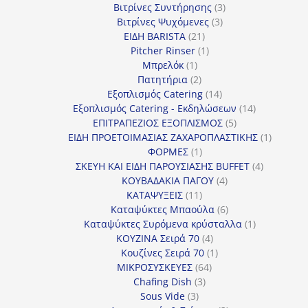
προϊόν
3
Βιτρίνες Συντήρησης
3
3
προϊόντα
Βιτρίνες Ψυχόμενες
3
21
προϊόντα
ΕΙΔΗ BARISTA
21
προϊόντα
1
Pitcher Rinser
1
1
προϊόν
Μπρελόκ
1
προϊόν
2
Πατητήρια
2
προϊόντα
14
Εξοπλισμός Catering
14
προϊόντα
14
Εξοπλισμός Catering - Εκδηλώσεων
14
5
προϊόντα
ΕΠΙΤΡΑΠΕΖΙΟΣ ΕΞΟΠΛΙΣΜΟΣ
5
προϊόντα
1
ΕΙΔΗ ΠΡΟΕΤΟΙΜΑΣΙΑΣ ΖΑΧΑΡΟΠΛΑΣΤΙΚΗΣ
1
1
προϊόν
ΦΟΡΜΕΣ
1
προϊόν
4
ΣΚΕΥΗ ΚΑΙ ΕΙΔΗ ΠΑΡΟΥΣΙΑΣΗΣ BUFFET
4
4
προϊόντα
ΚΟΥΒΑΔΑΚΙΑ ΠΑΓΟΥ
4
11
προϊόντα
ΚΑΤΑΨΥΞΕΙΣ
11
προϊόντα
6
Καταψύκτες Μπαούλα
6
προϊόντα
1
Καταψύκτες Συρόμενα κρύσταλλα
1
4
προϊόν
ΚΟΥΖΙΝΑ Σειρά 70
4
προϊόντα
1
Κουζίνες Σειρά 70
1
64
προϊόν
ΜΙΚΡΟΣΥΣΚΕΥΕΣ
64
3
προϊόντα
Chafing Dish
3
3
προϊόντα
Sous Vide
3