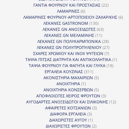
προϊόντα
22
ΓΑΝΤΙΑ ΦΟΥΡΝΟΥ ΚΑΙ ΠΡΟΣΤΑΣΙΑΣ
22
6
προϊόντα
ΛΑΜΑΡΙΝΕΣ
6
προϊόντα
6
ΛΑΜΑΡΙΝΕΣ ΦΟΥΡΝΟΥ-ΑΡΤΟΠΟΙΕΙΟΥ-ΖΑΧΑΡ/ΚΗΣ
6
130
προ
ΛΕΚΑΝΕΣ GASTRONOM
130
προϊόντα
63
ΛΕΚΑΝΕΣ GN ΑΝΟΞΕΙΔΩΤΕΣ
63
11
προϊόντα
ΛΕΚΑΝΕΣ GN ΜΕΛΑΜΙΝΗΣ
11
προϊόντα
28
ΛΕΚΑΝΕΣ GN ΠΟΛΥΚΑΡΜΠΟΝΙΚΑ
28
προϊόντα
27
ΛΕΚΑΝΕΣ GN ΠΟΛΥΠΡΟΠΥΛΕΝΙΟΥ
27
7
προϊόντα
ΣΧΑΡΕΣ ΧΡΩΜΙΟΥ ΚΑΙ INOX ΨΥΓΕΙΩΝ
7
προϊόντα
1
ΤΑΨΙΑ ΠΙΤΣΑΣ ΔΙΑΤΡΗΤΑ ΚΑΙ ΑΝΤΙΚΟΛΛΗΤΙΚΑ
1
18
προϊόν
ΤΑΨΙΑ ΦΟΥΡΝΟΥ ΓΙΑ ΦΑΓΗΤΑ ΚΑΙ ΓΛΥΚΑ
18
311
προϊόντ
ΕΡΓΑΛΕΙΑ ΚΟΥΖΙΝΑΣ
311
προϊόντα
5
ΑΚΟΝΙΣΤΗΡΙΑ ΜΑΧΑΙΡΙΩΝ
5
1
προϊόντα
ΑΝΟΙΧΤΗΡΙΑ
1
προϊόν
5
ΑΝΟΙΧΤΗΡΙΑ ΚΟΝΣΕΡΒΩΝ
5
προϊόντα
3
ΑΠΟΦΛΟΙΩΤΕΣ ΧΕΙΡΟΣ ΦΡΟΥΤΩΝ
3
προϊόντα
12
ΑΥΓΟΔΑΡΤΕΣ ΑΝΟΞΕΙΔΩΤΟΙ ΚΑΙ ΣΙΛΙΚΟΝΗΣ
12
3
προϊόν
ΑΦΑΙΡΕΤΕΣ ΚΟΤΣΑΝΙΩΝ
3
3
προϊόντα
ΔΙΑΦΟΡΑ ΕΡΓΑΛΕΙΑ
3
προϊόντα
1
ΔΙΑΧΩΡΙΣΤΕΣ ΑΥΓΟΥ
1
προϊόν
2
ΔΙΑΧΩΡΙΣΤΕΣ ΦΡΟΥΤΩΝ
2