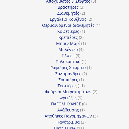
προϊόντα
3
Αποχυμωτές & Στίφτες
3
3
προϊόντα
Βραστήρες
3
προϊόντα
2
Διανεμητές
2
προϊόντα
2
Εργαλεία Κουζίνας
2
προϊόντα
1
Θερμαινόμενοι διανεμητές
1
1
προϊόν
Καφετιέρες
1
2
προϊόν
Κρεπιέρες
2
προϊόντα
1
Μπαιν Μαρί
1
4
προϊόν
Μπλέντερ
4
3
προϊόντα
Πλατώ
3
προϊόντα
1
Πολυκοπτικά
1
προϊόν
1
Ραφιέρες Χρωμίου
1
2
προϊόν
Σαλαμάνδρες
2
1
προϊόντα
Σουπιέρες
1
προϊόν
11
Τοστιέρες
11
προϊόντα
2
Φούρνοι Μικροκυμάτων
2
9
προϊόντα
Φριτέζες
9
προϊόντα
6
ΠΑΓΟΜΗΧΑΝΕΣ
6
1
προϊόντα
Ανάδευσης
1
προϊόν
3
Αποθήκες Παγομηχανών
3
2
προϊόντα
Παγότριμμα
2
11
προϊόντα
ΠΛΥΝΤΗΡΙΑ
11