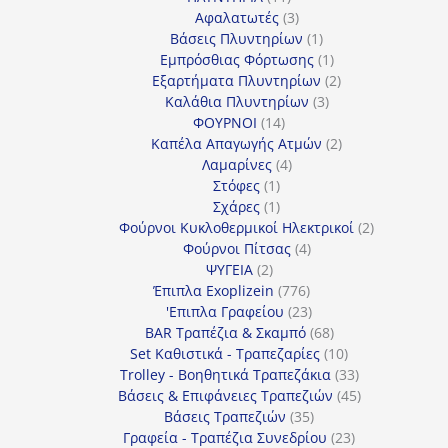
προϊόντα
3
Αφαλατωτές
3
προϊόντα
1
Βάσεις Πλυντηρίων
1
προϊόν
1
Εμπρόσθιας Φόρτωσης
1
προϊόν
2
Εξαρτήματα Πλυντηρίων
2
3
προϊόντα
Καλάθια Πλυντηρίων
3
14
προϊόντα
ΦΟΥΡΝΟΙ
14
προϊόντα
2
Καπέλα Απαγωγής Ατμών
2
4
προϊόντα
Λαμαρίνες
4
1
προϊόντα
Στόφες
1
προϊόν
1
Σχάρες
1
προϊόν
2
Φούρνοι Κυκλοθερμικοί Ηλεκτρικοί
2
4
προϊόντα
Φούρνοι Πίτσας
4
2
προϊόντα
ΨΥΓΕΙΑ
2
προϊόντα
776
Έπιπλα Exoplizein
776
προϊόντα
23
'Επιπλα Γραφείου
23
προϊόντα
68
BAR Τραπέζια & Σκαμπό
68
προϊόντα
10
Set Καθιστικά - Τραπεζαρίες
10
προϊόντα
33
Trolley - Βοηθητικά Τραπεζάκια
33
προϊόντα
45
Βάσεις & Επιφάνειες Τραπεζιών
45
35
προϊόντα
Βάσεις Τραπεζιών
35
προϊόντα
23
Γραφεία - Τραπέζια Συνεδρίου
23