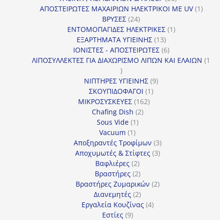
προϊόντα
1
ΑΠΟΣΤΕΙΡΩΤΕΣ ΜΑΧΑΙΡΙΩΝ ΗΛΕΚΤΡΙΚΟΙ ΜΕ UV
1
24
προϊό
ΒΡΥΣΕΣ
24
προϊόντα
1
ΕΝΤΟΜΟΠΑΓΙΔΕΣ ΗΛΕΚΤΡΙΚΕΣ
1
13
προϊόν
ΕΞΑΡΤΗΜΑΤΑ ΥΓΙΕΙΝΗΣ
13
προϊόντα
6
ΙΟΝΙΣΤΕΣ - ΑΠΟΣΤΕΙΡΩΤΕΣ
6
προϊόντα
ΛΙΠΟΣΥΛΛΕΚΤΕΣ ΓΙΑ ΔΙΑΧΩΡΙΣΜΟ ΛΙΠΩΝ ΚΑΙ ΕΛΑΙΩΝ
1
1
προϊόν
9
ΝΙΠΤΗΡΕΣ ΥΓΙΕΙΝΗΣ
9
1
προϊόντα
ΣΚΟΥΠΙΔΟΦΑΓΟΙ
1
162
προϊόν
ΜΙΚΡΟΣΥΣΚΕΥΕΣ
162
2
προϊόντα
Chafing Dish
2
1
προϊόντα
Sous Vide
1
1
προϊόν
Vacuum
1
προϊόν
3
Αποξηραντές Τροφίμων
3
3
προϊόντα
Αποχυμωτές & Στίφτες
3
2
προϊόντα
Βαφλιέρες
2
προϊόντα
2
Βραστήρες
2
προϊόντα
2
Βραστήρες Ζυμαρικών
2
2
προϊόντα
Διανεμητές
2
προϊόντα
4
Εργαλεία Κουζίνας
4
9
προϊόντα
Εστίες
9