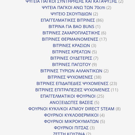
προϊόντα
2
ΨΥΓΕΙΑ ΠΑΓΚΟΙ ΣΥΝΤΗΡΗΣΗΣ ΚΑΙ ΚΑΤΑΨΥΞΗΣ
2
2
προϊό
ΨΥΓΕΙΑ ΠΑΓΚΟΙ ΑΝΩ ΤΩΝ 70cm
2
2
προϊόντα
ΨΥΓΕΙΟ ΣΚΟΥΠΙΔΙΩΝ
2
προϊόντα
86
ΕΠΑΓΓΕΛΜΑΤΙΚΕΣ ΒΙΤΡΙΝΕΣ
86
1
προϊόντα
ΒΙΤΡΙΝΑ ΓΙΑ BAO BUNS
1
προϊόν
6
ΒΙΤΡΙΝΕΣ ΖΑΧΑΡΟΠΛΑΣΤΙΚΗΣ
6
προϊόντα
17
ΒΙΤΡΙΝΕΣ ΘΕΡΜΑΙΝΟΜΕΝΕΣ
17
3
προϊόντα
ΒΙΤΡΙΝΕΣ ΚΡΑΣΙΩΝ
3
προϊόντα
5
ΒΙΤΡΙΝΕΣ ΚΡΕΑΤΩΝ
5
προϊόντα
7
ΒΙΤΡΙΝΕΣ ΟΥΔΕΤΕΡΕΣ
7
9
προϊόντα
ΒΙΤΡΙΝΕΣ ΠΑΓΩΤΟΥ
9
προϊόντα
2
ΒΙΤΡΙΝΕΣ ΤΥΡΙΩΝ ΑΛΛΑΝΤΙΚΩΝ
2
38
προϊόντα
ΒΙΤΡΙΝΕΣ ΨΥΧΟΜΕΝΕΣ
38
προϊόντα
23
ΒΙΤΡΙΝΕΣ ΕΠΙΔΑΠΕΔΙΕΣ ΨΥΧΟΜΕΝΕΣ
23
προϊόντα
11
ΒΙΤΡΙΝΕΣ ΕΠΙΤΡΑΠΕΖΙΕΣ ΨΥΧΟΜΕΝΕΣ
11
25
προϊόντ
ΕΠΑΓΓΕΛΜΑΤΙΚΟΙ ΦΟΥΡΝΟΙ
25
5
προϊόντα
ΑΝΟΞΕΙΔΩΤΕΣ ΒΑΣΕΙΣ
5
προϊόντα
8
ΦΟΥΡΝΟΙ ΚΥΚΛ/ΚΟΙ ΑΤΜΟΥ DIRECT STEAM
8
4
προϊόν
ΦΟΥΡΝΟΙ ΚΥΚΛΟΘΕΡΜΙΚΟΙ
4
προϊόντα
5
ΦΟΥΡΝΟΙ ΜΙΚΡΟΚΥΜΑΤΩΝ
5
3
προϊόντα
ΦΟΥΡΝΟΙ ΠΙΤΣΑΣ
3
2
προϊόντα
ΖΕΣΤΗ ΚΟΥΖΙΝΑ
2