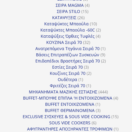
προϊόντα
4
ΣΕΙΡΑ MAGMA
4
15
προϊόντα
ΣΕΙΡΑ STILO
15
26
προϊόντα
ΚΑΤΑΨΥΞΕΙΣ
26
προϊόντα
10
Καταψύκτες Μπαούλα
10
προϊόντα
2
Καταψύκτες Μπαούλα -60C
2
4
προϊόντα
Καταψύξεις Όρθιες Τυφλές
4
32
προϊόντα
ΚΟΥΖΙΝΑ Σειρά 70
32
προϊόντα
1
Ανατρεπόμενα Τηγάνια Σειρά 70
1
9
προϊόν
Βάσεις Επιτραπέζιων Συσκευών
9
προϊόντα
2
Επιδαπέδιοι Βραστήρες Σειρά 70
2
3
προϊόντα
Εστίες Σειρά 70
3
προϊόντα
2
Κουζίνες Σειρά 70
2
1
προϊόντα
Ουδέτερα
1
προϊόν
1
Φριτέζες Σειρά 70
1
προϊόν
444
ΜΗΧΑΝΗΜΑΤΑ ΜΑΖΙΚΗΣ ΕΣΤΙΑΣΗΣ
444
προϊόντα
4
BUFFET-ΜΠΟΥΦΕ ΕΠΙΠΛΑ 'Η ΕΝΤΟΙΧΙΖΟΜΕΝΑ
4
1
προϊόν
BUFFET ΕΝΤΟΙΧΙΖΟΜΕΝΑ
1
προϊόν
3
BUFFET ΘΕΡΜΑΙΝΟΜΕΝΑ
3
προϊόντα
15
EXCLUSIVE ΣΥΣΚΕΥΕΣ & SOUS VIDE COOKING
15
6
προϊόν
SOUS VIDE COOKERS
6
προϊόντα
1
ΑΦΥΓΡΑΝΤΗΡΕΣ ΑΠΟΞΗΡΑΝΤΕΣ ΤΡΟΦΙΜΩΝ
1