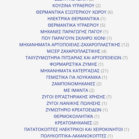
προϊόντα
2
ΚΟΥΖΙΝΑ ΥΓΡΑΕΡΙΟΥ
2
προϊόντα
6
ΘΕΡΜΑΝΤΙΚΑ ΕΞΩΤΕΡΙΚΟΥ ΧΩΡΟΥ
6
1
προϊόντα
ΗΛΕΚΤΡΙΚΑ ΘΕΡΜΑΝΤΙΚΑ
1
5
προϊόν
ΘΕΡΜΑΝΤΙΚΑ ΥΓΡΑΕΡΙΟΥ
5
προϊόντα
1
ΜΗΧΑΝΕΣ ΠΑΡΑΓΩΓΗΣ ΠΑΓΟΥ
1
προϊόν
1
ΠΟΥ ΠΑΡΑΓΟΥΝ ΣΚΛΗΡΟ ΧΙΟΝΙ
1
προϊόν
12
ΜΗΧΑΝΗΜΑΤΑ ΑΡΤΟΠΟΙΕΙΑΣ-ΖΑΧΑΡΟΠΛΑΣΤΙΚΗΣ
12
4
προϊ
ΜΙΞΕΡ ΖΑΧΑΡΟΠΛΑΣΤΙΚΗΣ
4
προϊόντα
7
ΤΑΧΥΖΥΜΩΤΗΡΙΑ ΠΙΤΣΑΡΙΑΣ ΚΑΙ ΑΡΤΟΠΟΙΕΙΩΝ
7
1
προϊό
ΦΟΡΜΑΡΙΣΤΙΚΑ ΖΥΜΗΣ
1
προϊόν
21
ΜΗΧΑΝΗΜΑΤΑ ΚΑΤΕΡΓΑΣΙΑΣ
21
1
προϊόντα
ΓΕΜΙΣΤΙΚΑ ΓΙΑ ΛΟΥΚΑΝΙΚΑ
1
2
προϊόν
ΖΑΜΠΟΝΟΜΗΧΑΝΕΣ
2
2
προϊόντα
ΜΕ ΙΜΑΝΤΑ
2
προϊόντα
7
ΖΥΓΟΙ ΕΡΓΑΣΤΗΡΙΑΚΗΣ ΧΡΗΣΗΣ
7
1
προϊόντα
ΖΥΓΟΙ ΛΙΑΝΙΚΗΣ ΠΩΛΗΣΗΣ
1
προϊόν
1
ΖΥΜΩΤΗΡΙΟ ΚΡΕΑΤΟΕΙΔΩΝ
1
1
προϊόν
ΘΕΡΜΟΚΟΛΛΗΤΙΚΆ
1
2
προϊόν
ΚΡΕΑΤΟΜΗΧΑΝΕΣ
2
προϊόντα
1
ΠΑΤΑΤΟΚΟΠΤΕΣ ΗΛΕΚΤΡΙΚΟΙ ΚΑΙ ΧΕΙΡΟΚΙΝΗΤΟΙ
1
1
προϊ
ΠΟΛΥΚΟΠΤΙΚΑ-ΛΑΧΑΝΟΚΟΠΤΕΣ
1