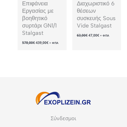
Επιφάνεια
Διαχωριστικό 6
Εργασίας με
θέσεων
βοηθητικό
συσκευής Sous
συρτάρι GN1/1
Vide Stalgast
Stalgast
Original
Η
63,00
€
47,00
€
+ ΦΠΑ
price
τρέχουσα
Original
Η
578,00
€
439,00
€
was:
τιμή
+ ΦΠΑ
price
τρέχουσα
63,00€.
είναι:
was:
τιμή
47,00€.
578,00€.
είναι:
439,00€.
Σύνδεσμοι