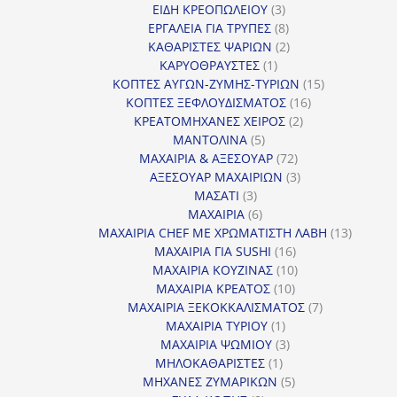
3
προϊόντα
ΕΙΔΗ ΚΡΕΟΠΩΛΕΙΟΥ
3
προϊόντα
8
ΕΡΓΑΛΕΙΑ ΓΙΑ ΤΡΥΠΕΣ
8
προϊόντα
2
ΚΑΘΑΡΙΣΤΕΣ ΨΑΡΙΩΝ
2
1
προϊόντα
ΚΑΡΥΟΘΡΑΥΣΤΕΣ
1
προϊόν
15
ΚΟΠΤΕΣ ΑΥΓΩΝ-ΖΥΜΗΣ-ΤΥΡΙΩΝ
15
16
προϊόντα
ΚΟΠΤΕΣ ΞΕΦΛΟΥΔΙΣΜΑΤΟΣ
16
2
προϊόντα
ΚΡΕΑΤΟΜΗΧΑΝΕΣ ΧΕΙΡΟΣ
2
5
προϊόντα
ΜΑΝΤΟΛΙΝΑ
5
προϊόντα
72
ΜΑΧΑΙΡΙΑ & ΑΞΕΣΟΥΑΡ
72
προϊόντα
3
ΑΞΕΣΟΥΑΡ ΜΑΧΑΙΡΙΩΝ
3
3
προϊόντα
ΜΑΣΑΤΙ
3
προϊόντα
6
ΜΑΧΑΙΡΙΑ
6
προϊόντα
13
ΜΑΧΑΙΡΙΑ CHEF ΜΕ ΧΡΩΜΑΤΙΣΤΗ ΛΑΒΗ
13
16
προϊόντ
ΜΑΧΑΙΡΙΑ ΓΙΑ SUSHI
16
προϊόντα
10
ΜΑΧΑΙΡΙΑ ΚΟΥΖΙΝΑΣ
10
10
προϊόντα
ΜΑΧΑΙΡΙΑ ΚΡΕΑΤΟΣ
10
προϊόντα
7
ΜΑΧΑΙΡΙΑ ΞΕΚΟΚΚΑΛΙΣΜΑΤΟΣ
7
1
προϊόντα
ΜΑΧΑΙΡΙΑ ΤΥΡΙΟΥ
1
προϊόν
3
ΜΑΧΑΙΡΙΑ ΨΩΜΙΟΥ
3
1
προϊόντα
ΜΗΛΟΚΑΘΑΡΙΣΤΕΣ
1
προϊόν
5
ΜΗΧΑΝΕΣ ΖΥΜΑΡΙΚΩΝ
5