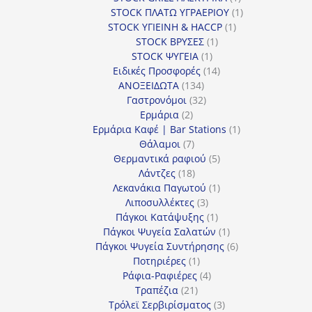
προϊόν
1
STOCK ΠΛΑΤΩ ΥΓΡΑΕΡΙΟΥ
1
1
προϊόν
STOCK ΥΓΙΕΙΝΗ & HACCP
1
1
προϊόν
STOCK ΒΡΥΣΕΣ
1
1
προϊόν
STOCK ΨΥΓΕΙΑ
1
προϊόν
14
Ειδικές Προσφορές
14
134
προϊόντα
ΑΝΟΞΕΙΔΩΤΑ
134
προϊόντα
32
Γαστρονόμοι
32
2
προϊόντα
Ερμάρια
2
προϊόντα
1
Ερμάρια Καφέ | Bar Stations
1
7
προϊόν
Θάλαμοι
7
προϊόντα
5
Θερμαντικά ραφιού
5
18
προϊόντα
Λάντζες
18
προϊόντα
1
Λεκανάκια Παγωτού
1
3
προϊόν
Λιποσυλλέκτες
3
προϊόντα
1
Πάγκοι Κατάψυξης
1
προϊόν
1
Πάγκοι Ψυγεία Σαλατών
1
προϊόν
6
Πάγκοι Ψυγεία Συντήρησης
6
1
προϊόντα
Ποτηριέρες
1
προϊόν
4
Ράφια-Ραφιέρες
4
21
προϊόντα
Τραπέζια
21
προϊόντα
3
Τρόλεϊ Σερβιρίσματος
3