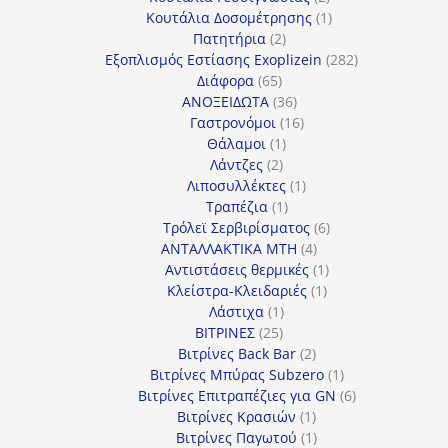
προϊόντα
1
Κουτάλια Δοσομέτρησης
1
2
προϊόν
Πατητήρια
2
προϊόντα
282
Εξοπλισμός Εστίασης Exoplizein
282
65
προϊόντα
Διάφορα
65
προϊόντα
36
ΑΝΟΞΕΙΔΩΤΑ
36
προϊόντα
16
Γαστρονόμοι
16
1
προϊόντα
Θάλαμοι
1
2
προϊόν
Λάντζες
2
προϊόντα
1
Λιποσυλλέκτες
1
1
προϊόν
Τραπέζια
1
προϊόν
6
Τρόλεϊ Σερβιρίσματος
6
4
προϊόντα
ΑΝΤΑΛΛΑΚΤΙΚΑ MTH
4
προϊόντα
1
Αντιστάσεις θερμικές
1
1
προϊόν
Κλείστρα-Κλειδαριές
1
1
προϊόν
Λάστιχα
1
25
προϊόν
ΒΙΤΡΙΝΕΣ
25
προϊόντα
2
Βιτρίνες Back Bar
2
προϊόντα
1
Βιτρίνες Mπύρας Subzero
1
προϊόν
6
Βιτρίνες Επιτραπέζιες για GN
6
1
προϊόντα
Βιτρίνες Κρασιών
1
προϊόν
1
Βιτρίνες Παγωτού
1