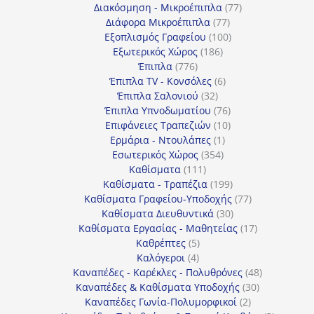
77
προϊόντα
Διακόσμηση - Μικροέπιπλα
77
77
προϊόντα
Διάφορα Μικροέπιπλα
77
προϊόντα
100
Εξοπλισμός Γραφείου
100
186
προϊόντα
Εξωτερικός Χώρος
186
776
προϊόντα
Έπιπλα
776
προϊόντα
6
Έπιπλα TV - Κονσόλες
6
32
προϊόντα
Έπιπλα Σαλονιού
32
προϊόντα
76
Έπιπλα Υπνοδωματίου
76
10
προϊόντα
Επιφάνειες Τραπεζιών
10
1
προϊόντα
Ερμάρια - Ντουλάπες
1
354
προϊόν
Εσωτερικός Χώρος
354
111
προϊόντα
Καθίσματα
111
προϊόντα
199
Καθίσματα - Τραπέζια
199
προϊόντα
77
Καθίσματα Γραφείου-Υποδοχής
77
30
προϊόντα
Καθίσματα Διευθυντικά
30
προϊόντα
17
Καθίσματα Εργασίας - Μαθητείας
17
5
προϊόντα
Καθρέπτες
5
4
προϊόντα
Καλόγεροι
4
προϊόντα
48
Καναπέδες - Καρέκλες - Πολυθρόνες
48
30
προϊόντα
Καναπέδες & Καθίσματα Υποδοχής
30
2
προϊόντα
Καναπέδες Γωνία-Πολυμορφικοί
2