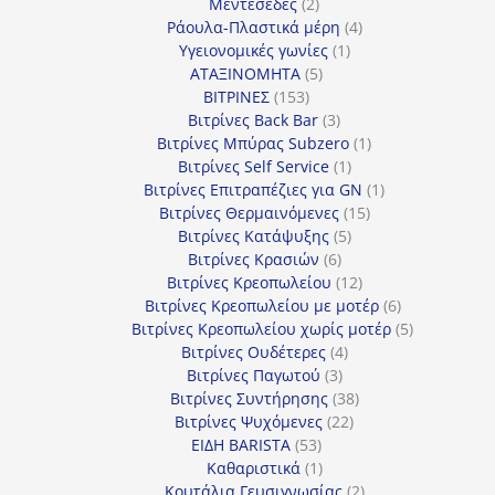
προϊόν
2
Μεντεσέδες
2
προϊόντα
4
Ράουλα-Πλαστικά μέρη
4
1
προϊόντα
Υγειονομικές γωνίες
1
5
προϊόν
ΑΤΑΞΙΝΟΜΗΤΑ
5
153
προϊόντα
ΒΙΤΡΙΝΕΣ
153
προϊόντα
3
Βιτρίνες Back Bar
3
προϊόντα
1
Βιτρίνες Mπύρας Subzero
1
1
προϊόν
Βιτρίνες Self Service
1
προϊόν
1
Βιτρίνες Επιτραπέζιες για GN
1
15
προϊόν
Βιτρίνες Θερμαινόμενες
15
5
προϊόντα
Βιτρίνες Κατάψυξης
5
6
προϊόντα
Βιτρίνες Κρασιών
6
προϊόντα
12
Βιτρίνες Κρεοπωλείου
12
προϊόντα
6
Βιτρίνες Κρεοπωλείου με μοτέρ
6
προϊόντα
5
Βιτρίνες Κρεοπωλείου χωρίς μοτέρ
5
4
προϊόντα
Βιτρίνες Ουδέτερες
4
3
προϊόντα
Βιτρίνες Παγωτού
3
προϊόντα
38
Βιτρίνες Συντήρησης
38
22
προϊόντα
Βιτρίνες Ψυχόμενες
22
53
προϊόντα
ΕΙΔΗ BARISTA
53
προϊόντα
1
Καθαριστικά
1
προϊόν
2
Κουτάλια Γευσιγνωσίας
2