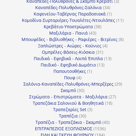
προϊόντα
3
Καναπέδες-Πολυθρόνες & Σκαμπό Κρεβάτι
3
34
προϊόντ
Καναπέδες-Πολυθρόνες-Σαλόνια
34
προϊόντα
1
Καφενείου-Ταβέρνας Παραδοσιακά
1
προϊόν
11
Κομοδίνα-Συρταριέρες-Τουαλέτες-Ντουλάπες
11
38
προϊόν
Κρεβάτια-Υποστρώματα
38
43
προϊόντα
Μαξιλάρια - Πανιά
43
προϊόντα
8
Μπουφέδες - Βιβλιοθήκες - Ραφιέρες - Βιτρίνες
8
4
προϊό
Ξαπλώστρες - Αιώρες - Κούνιες
4
31
προϊόντα
Ομπρέλες-Βάσεις-Κιόσκια
31
προϊόντα
13
Παιδικά - Εφηβικά - Λοιπά Έπιπλα
13
13
προϊόντα
Παιδικό - Εφηβικό Δωμάτιο
13
1
προϊόντα
Παπουτσοθήκες
1
4
προϊόν
Πουφ
4
προϊόντα
29
Σαλόνια-Καναπέδες-Πολυθρόνες-Μπερζέρες
29
30
προϊόν
Σκαμπό
30
προϊόντα
27
Στρώματα - Επιστρώματα - Μαξιλάρια
27
18
προϊόντα
Τραπεζάκια Σαλονιού & Βοηθητικά
18
3
προϊόντα
Τραπεζαρίες Set
3
30
προϊόντα
Τραπέζια
30
προϊόντα
40
Τραπέζια - Τραπεζάκια - Σκαμπό
40
1536
προϊόντα
ΕΠΙΤΡΑΠΕΖΙΟΣ ΕΞΟΠΛΙΣΜΟΣ
1536
184
προϊόντα
ΕΙΔΗ ΚΑΙ ΣΚΕΥΗ ΦΟΥΡΝΟΥ
184