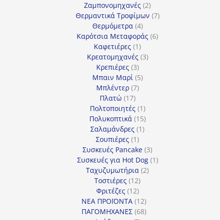
προϊόντα
2
Ζαμπονομηχανές
2
προϊόντα
7
Θερμαντικά Τροφίμων
7
4
προϊόντα
Θερμόμετρα
4
προϊόντα
6
Καρότσια Μεταφοράς
6
1
προϊόντα
Καφετιέρες
1
προϊόν
3
Κρεατομηχανές
3
3
προϊόντα
Κρεπιέρες
3
προϊόντα
5
Μπαιν Μαρί
5
7
προϊόντα
Μπλέντερ
7
17
προϊόντα
Πλατώ
17
προϊόντα
1
Πολτοποιητές
1
προϊόν
15
Πολυκοπτικά
15
1
προϊόντα
Σαλαμάνδρες
1
1
προϊόν
Σουπιέρες
1
προϊόν
3
Συσκευές Pancake
3
προϊόντα
1
Συσκευές για Hot Dog
1
2
προϊόν
Ταχυζυμωτήρια
2
12
προϊόντα
Τοστιέρες
12
12
προϊόντα
Φριτέζες
12
προϊόντα
12
ΝΕΑ ΠΡΟΪΟΝΤΑ
12
προϊόντα
68
ΠΑΓΟΜΗΧΑΝΕΣ
68