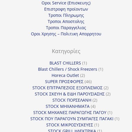
Οροι Service (Επισκευης)
Επιστροφη προϊοντων
Τροποι Πληρωμης
Τροποι Αποστολης
Τροποι Παραγγελιας
Οροι Χρησης – Πολιτικη Απορρητου
Κατηγορίες
1
BLAST CHILLERS
1
προϊόν
1
Blast Chillers / Shock Freezers
1
2
προϊόν
Horeca Outlet
2
προϊόντα
46
SUPER ΠΡΟΣΦΟΡΕΣ
46
προϊόντα
2
STOCK ΕΠΙΤΡΑΠΕΖΙΟΣ ΕΞΟΠΛΙΣΜΟΣ
2
προϊόντα
2
STOCK ΣΚΕΥΗ & ΕΙΔΗ ΠΑΡΟΥΣΙΑΣΗΣ
2
2
προϊόντα
STOCK ΠΟΡΣΕΛΑΝΗ
2
4
προϊόντα
STOCK ΜΗΧΑΝΗΜΑΤΑ
4
προϊόντα
1
STOCK ΜΗΧΑΝΕΣ ΠΑΡΑΓΩΓΗΣ ΠΑΓΟΥ
1
προϊόν
1
STOCK ΠΟΥ ΠΑΡΑΓΟΥΝ ΣΥΜΠΑΓΕΣ ΠΑΓΑΚΙ
1
1
προϊόν
STOCK ΜΙΚΡΟΣΥΣΚΕΥΕΣ
1
προϊόν
1
STOCK GRILL ΗΛΕΚΤΡΙΚΑ
1