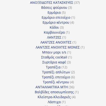
προϊόντα
37
ΑΝΟΞΕΙΔΩΤΕΣ ΚΑΤΑΣΚΕΥΕΣ
37
3
προϊόντα
Βάσεις φούρνου
3
5
προϊόντα
Ερμάρια
5
προϊόντα
1
Ερμάριο επιτοίχιο
1
4
προϊόν
Ερμάριο κέντρου
4
3
προϊόντα
Κάδοι
3
προϊόντα
1
Καρβουνιέρα
1
1
προϊόν
ΛΑΝΤΖΕΣ
1
προϊόν
1
ΛΑΝΤΖΕΣ ΑΝΟΙΧΤΕΣ
1
προϊόν
1
ΛΑΝΤΖΕΣ ΑΝΟΙΧΤΕΣ ΜΟΝΕΣ
1
1
προϊόν
Μπαιν μαρι s/s
1
προϊόν
1
Σταθμός cocktail
1
3
προϊόν
Συρτάρια καφέ
3
12
προϊόντα
Τραπέζια
12
προϊόντα
2
Τραπέζι απλύτων
2
προϊόντα
6
Τραπέζι επιτοίχιο
6
4
προϊόντα
Τραπέζι κέντρου
4
προϊόντα
36
ΑΝΤΑΛΛΑΚΤΙΚΑ MTH
36
προϊόντα
1
Βαλβίδες αποσυμπίεσης
1
4
προϊόν
Κλείστρα-Κλειδαριές
4
1
προϊόντα
Λάστιχα
1