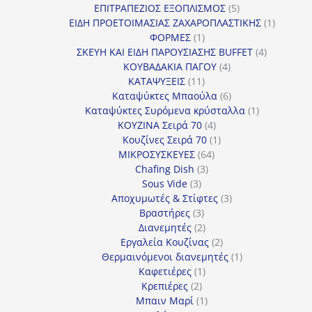
5
προϊόντα
ΕΠΙΤΡΑΠΕΖΙΟΣ ΕΞΟΠΛΙΣΜΟΣ
5
προϊόντα
1
ΕΙΔΗ ΠΡΟΕΤΟΙΜΑΣΙΑΣ ΖΑΧΑΡΟΠΛΑΣΤΙΚΗΣ
1
1
προϊόν
ΦΟΡΜΕΣ
1
προϊόν
4
ΣΚΕΥΗ ΚΑΙ ΕΙΔΗ ΠΑΡΟΥΣΙΑΣΗΣ BUFFET
4
4
προϊόντα
ΚΟΥΒΑΔΑΚΙΑ ΠΑΓΟΥ
4
11
προϊόντα
ΚΑΤΑΨΥΞΕΙΣ
11
προϊόντα
6
Καταψύκτες Μπαούλα
6
προϊόντα
1
Καταψύκτες Συρόμενα κρύσταλλα
1
4
προϊόν
ΚΟΥΖΙΝΑ Σειρά 70
4
προϊόντα
1
Κουζίνες Σειρά 70
1
64
προϊόν
ΜΙΚΡΟΣΥΣΚΕΥΕΣ
64
3
προϊόντα
Chafing Dish
3
3
προϊόντα
Sous Vide
3
προϊόντα
3
Αποχυμωτές & Στίφτες
3
3
προϊόντα
Βραστήρες
3
προϊόντα
2
Διανεμητές
2
προϊόντα
2
Εργαλεία Κουζίνας
2
προϊόντα
1
Θερμαινόμενοι διανεμητές
1
1
προϊόν
Καφετιέρες
1
2
προϊόν
Κρεπιέρες
2
προϊόντα
1
Μπαιν Μαρί
1