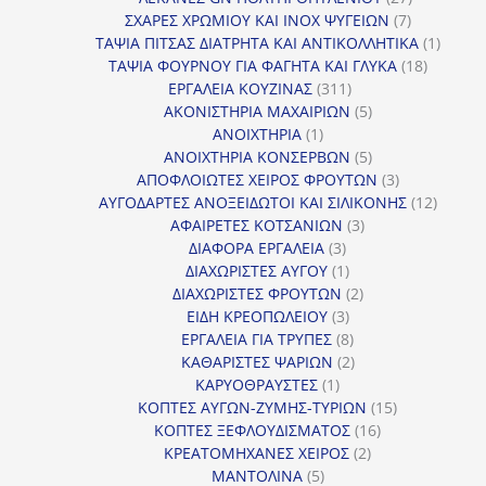
7
προϊόντα
ΣΧΑΡΕΣ ΧΡΩΜΙΟΥ ΚΑΙ INOX ΨΥΓΕΙΩΝ
7
προϊόντα
1
ΤΑΨΙΑ ΠΙΤΣΑΣ ΔΙΑΤΡΗΤΑ ΚΑΙ ΑΝΤΙΚΟΛΛΗΤΙΚΑ
1
18
προϊόν
ΤΑΨΙΑ ΦΟΥΡΝΟΥ ΓΙΑ ΦΑΓΗΤΑ ΚΑΙ ΓΛΥΚΑ
18
311
προϊόντ
ΕΡΓΑΛΕΙΑ ΚΟΥΖΙΝΑΣ
311
προϊόντα
5
ΑΚΟΝΙΣΤΗΡΙΑ ΜΑΧΑΙΡΙΩΝ
5
1
προϊόντα
ΑΝΟΙΧΤΗΡΙΑ
1
προϊόν
5
ΑΝΟΙΧΤΗΡΙΑ ΚΟΝΣΕΡΒΩΝ
5
προϊόντα
3
ΑΠΟΦΛΟΙΩΤΕΣ ΧΕΙΡΟΣ ΦΡΟΥΤΩΝ
3
προϊόντα
12
ΑΥΓΟΔΑΡΤΕΣ ΑΝΟΞΕΙΔΩΤΟΙ ΚΑΙ ΣΙΛΙΚΟΝΗΣ
12
3
προϊόν
ΑΦΑΙΡΕΤΕΣ ΚΟΤΣΑΝΙΩΝ
3
3
προϊόντα
ΔΙΑΦΟΡΑ ΕΡΓΑΛΕΙΑ
3
προϊόντα
1
ΔΙΑΧΩΡΙΣΤΕΣ ΑΥΓΟΥ
1
προϊόν
2
ΔΙΑΧΩΡΙΣΤΕΣ ΦΡΟΥΤΩΝ
2
3
προϊόντα
ΕΙΔΗ ΚΡΕΟΠΩΛΕΙΟΥ
3
προϊόντα
8
ΕΡΓΑΛΕΙΑ ΓΙΑ ΤΡΥΠΕΣ
8
προϊόντα
2
ΚΑΘΑΡΙΣΤΕΣ ΨΑΡΙΩΝ
2
1
προϊόντα
ΚΑΡΥΟΘΡΑΥΣΤΕΣ
1
προϊόν
15
ΚΟΠΤΕΣ ΑΥΓΩΝ-ΖΥΜΗΣ-ΤΥΡΙΩΝ
15
16
προϊόντα
ΚΟΠΤΕΣ ΞΕΦΛΟΥΔΙΣΜΑΤΟΣ
16
2
προϊόντα
ΚΡΕΑΤΟΜΗΧΑΝΕΣ ΧΕΙΡΟΣ
2
5
προϊόντα
ΜΑΝΤΟΛΙΝΑ
5