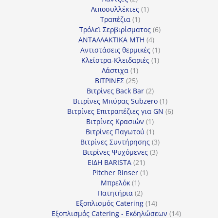
προϊόντα
1
Λιποσυλλέκτες
1
1
προϊόν
Τραπέζια
1
προϊόν
6
Τρόλεϊ Σερβιρίσματος
6
4
προϊόντα
ΑΝΤΑΛΛΑΚΤΙΚΑ MTH
4
προϊόντα
1
Αντιστάσεις θερμικές
1
1
προϊόν
Κλείστρα-Κλειδαριές
1
1
προϊόν
Λάστιχα
1
25
προϊόν
ΒΙΤΡΙΝΕΣ
25
προϊόντα
2
Βιτρίνες Back Bar
2
προϊόντα
1
Βιτρίνες Mπύρας Subzero
1
προϊόν
6
Βιτρίνες Επιτραπέζιες για GN
6
1
προϊόντα
Βιτρίνες Κρασιών
1
προϊόν
1
Βιτρίνες Παγωτού
1
προϊόν
3
Βιτρίνες Συντήρησης
3
3
προϊόντα
Βιτρίνες Ψυχόμενες
3
21
προϊόντα
ΕΙΔΗ BARISTA
21
προϊόντα
1
Pitcher Rinser
1
1
προϊόν
Μπρελόκ
1
προϊόν
2
Πατητήρια
2
προϊόντα
14
Εξοπλισμός Catering
14
προϊόντα
14
Εξοπλισμός Catering - Εκδηλώσεων
14