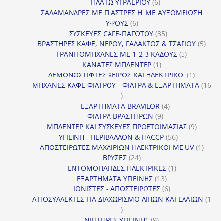
6
προϊόν
ΠΛΑΤΩ ΥΓΡΑΕΡΙΟΥ
6
προϊόντα
ΣΑΛΑΜΑΝΔΡΕΣ ΜΕ ΠΙΑΣΤΡΕΣ Η' ΜΕ ΑΥΞΟΜΕΙΩΣΗ
6
ΥΨΟΥΣ
6
προϊόντα
35
ΣΥΣΚΕΥΕΣ CAFE-ΠΑΓΩΤΟΥ
35
προϊόντα
5
ΒΡΑΣΤΗΡΕΣ ΚΑΦΕ, ΝΕΡΟΥ, ΓΑΛΑΚΤΟΣ & ΤΣΑΓΙΟΥ
5
3
προϊ
ΓΡΑΝΙΤΟΜΗΧΑΝΕΣ ΜΕ 1-2-3 ΚΑΔΟΥΣ
3
1
προϊόντα
ΚΑΝΑΤΕΣ ΜΠΛΕΝΤΕΡ
1
προϊόν
1
ΛΕΜΟΝΟΣΤΙΦΤΕΣ ΧΕΙΡΟΣ ΚΑΙ ΗΛΕΚΤΡΙΚΟΙ
1
προϊόν
ΜΗΧΑΝΕΣ ΚΑΦΕ ΦΙΛΤΡΟΥ - ΦΙΛΤΡΑ & ΕΞΑΡΤΗΜΑΤΑ
16
16
προϊόντα
4
ΕΞΑΡΤΗΜΑΤΑ BRAVILOR
4
9
προϊόντα
ΦΙΛΤΡΑ ΒΡΑΣΤΗΡΩΝ
9
προϊόντα
9
ΜΠΛΕΝΤΕΡ ΚΑΙ ΣΥΣΚΕΥΕΣ ΠΡΟΕΤΟΙΜΑΣΙΑΣ
9
56
προϊόντ
ΥΓΙΕΙΝΗ , ΠΕΡΙΒΑΛΛΟΝ & HACCP
56
προϊόντα
1
ΑΠΟΣΤΕΙΡΩΤΕΣ ΜΑΧΑΙΡΙΩΝ ΗΛΕΚΤΡΙΚΟΙ ΜΕ UV
1
24
προϊό
ΒΡΥΣΕΣ
24
προϊόντα
1
ΕΝΤΟΜΟΠΑΓΙΔΕΣ ΗΛΕΚΤΡΙΚΕΣ
1
13
προϊόν
ΕΞΑΡΤΗΜΑΤΑ ΥΓΙΕΙΝΗΣ
13
προϊόντα
6
ΙΟΝΙΣΤΕΣ - ΑΠΟΣΤΕΙΡΩΤΕΣ
6
προϊόντα
ΛΙΠΟΣΥΛΛΕΚΤΕΣ ΓΙΑ ΔΙΑΧΩΡΙΣΜΟ ΛΙΠΩΝ ΚΑΙ ΕΛΑΙΩΝ
1
1
προϊόν
9
ΝΙΠΤΗΡΕΣ ΥΓΙΕΙΝΗΣ
9