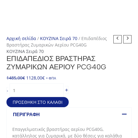
Αρχική σελίδα
/
ΚΟΥΖΙΝΑ Σειρά 70
/ Επιδαπέδιος
Βραστήρας Ζυμαρικών Αερίου PCG40G
ΚΟΥΖΙΝΑ Σειρά 70
ΕΠΙΔΑΠΈΔΙΟΣ ΒΡΑΣΤΉΡΑΣ
ΖΥΜΑΡΙΚΏΝ ΑΕΡΊΟΥ PCG40G
Original
Η
1485,00
€
1128,00
€
+ ΦΠΑ
price
τρέχουσα
Επιδαπέδιος
+
-
was:
τιμή
Βραστήρας
1485,00€.
είναι:
Ζυμαρικών
ΠΡΟΣΘΉΚΗ ΣΤΟ ΚΑΛΆΘΙ
1128,00€.
Αερίου
PCG40G
ΠΕΡΙΓΡΑΦΉ
ποσότητα
Επαγγελματικός βραστήρας αερίου PCG40G,
κατάλληλος για ζυμαρικά, με δύο θέσεις για καλάθια