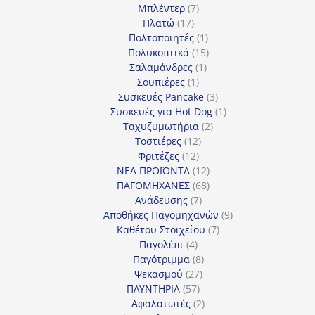
7
προϊόντα
Μπλέντερ
7
17
προϊόντα
Πλατώ
17
προϊόντα
1
Πολτοποιητές
1
προϊόν
15
Πολυκοπτικά
15
1
προϊόντα
Σαλαμάνδρες
1
1
προϊόν
Σουπιέρες
1
προϊόν
3
Συσκευές Pancake
3
προϊόντα
1
Συσκευές για Hot Dog
1
2
προϊόν
Ταχυζυμωτήρια
2
12
προϊόντα
Τοστιέρες
12
12
προϊόντα
Φριτέζες
12
προϊόντα
12
ΝΕΑ ΠΡΟΪΟΝΤΑ
12
προϊόντα
68
ΠΑΓΟΜΗΧΑΝΕΣ
68
7
προϊόντα
Ανάδευσης
7
προϊόντα
9
Αποθήκες Παγομηχανών
9
7
προϊόντα
Καθέτου Στοιχείου
7
4
προϊόντα
Παγολέπι
4
προϊόντα
8
Παγότριμμα
8
27
προϊόντα
Ψεκασμού
27
57
προϊόντα
ΠΛΥΝΤΗΡΙΑ
57
προϊόντα
2
Αφαλατωτές
2