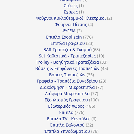
1
προϊόντα
Στόφες
1
προϊόν
1
Σχάρες
1
προϊόν
2
Φούρνοι Κυκλοθερμικοί Ηλεκτρικοί
2
4
προϊόντα
Φούρνοι Πίτσας
4
2
προϊόντα
ΨΥΓΕΙΑ
2
προϊόντα
776
Έπιπλα Exoplizein
776
προϊόντα
23
'Επιπλα Γραφείου
23
προϊόντα
68
BAR Τραπέζια & Σκαμπό
68
προϊόντα
10
Set Καθιστικά - Τραπεζαρίες
10
προϊόντα
33
Trolley - Βοηθητικά Τραπεζάκια
33
προϊόντα
45
Βάσεις & Επιφάνειες Τραπεζιών
45
35
προϊόντα
Βάσεις Τραπεζιών
35
προϊόντα
23
Γραφεία - Τραπέζια Συνεδρίου
23
77
προϊόντα
Διακόσμηση - Μικροέπιπλα
77
77
προϊόντα
Διάφορα Μικροέπιπλα
77
προϊόντα
100
Εξοπλισμός Γραφείου
100
186
προϊόντα
Εξωτερικός Χώρος
186
776
προϊόντα
Έπιπλα
776
προϊόντα
6
Έπιπλα TV - Κονσόλες
6
32
προϊόντα
Έπιπλα Σαλονιού
32
προϊόντα
76
Έπιπλα Υπνοδωματίου
76