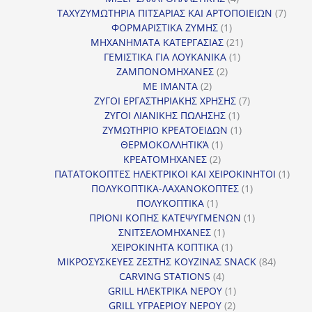
προϊόντα
7
ΤΑΧΥΖΥΜΩΤΗΡΙΑ ΠΙΤΣΑΡΙΑΣ ΚΑΙ ΑΡΤΟΠΟΙΕΙΩΝ
7
1
προϊό
ΦΟΡΜΑΡΙΣΤΙΚΑ ΖΥΜΗΣ
1
προϊόν
21
ΜΗΧΑΝΗΜΑΤΑ ΚΑΤΕΡΓΑΣΙΑΣ
21
1
προϊόντα
ΓΕΜΙΣΤΙΚΑ ΓΙΑ ΛΟΥΚΑΝΙΚΑ
1
2
προϊόν
ΖΑΜΠΟΝΟΜΗΧΑΝΕΣ
2
2
προϊόντα
ΜΕ ΙΜΑΝΤΑ
2
προϊόντα
7
ΖΥΓΟΙ ΕΡΓΑΣΤΗΡΙΑΚΗΣ ΧΡΗΣΗΣ
7
1
προϊόντα
ΖΥΓΟΙ ΛΙΑΝΙΚΗΣ ΠΩΛΗΣΗΣ
1
προϊόν
1
ΖΥΜΩΤΗΡΙΟ ΚΡΕΑΤΟΕΙΔΩΝ
1
1
προϊόν
ΘΕΡΜΟΚΟΛΛΗΤΙΚΆ
1
2
προϊόν
ΚΡΕΑΤΟΜΗΧΑΝΕΣ
2
προϊόντα
1
ΠΑΤΑΤΟΚΟΠΤΕΣ ΗΛΕΚΤΡΙΚΟΙ ΚΑΙ ΧΕΙΡΟΚΙΝΗΤΟΙ
1
1
προϊ
ΠΟΛΥΚΟΠΤΙΚΑ-ΛΑΧΑΝΟΚΟΠΤΕΣ
1
1
προϊόν
ΠΟΛΥΚΟΠΤΙΚΑ
1
προϊόν
1
ΠΡΙΟΝΙ ΚΟΠΗΣ ΚΑΤΕΨΥΓΜΕΝΩΝ
1
1
προϊόν
ΣΝΙΤΣΕΛΟΜΗΧΑΝΕΣ
1
προϊόν
1
ΧΕΙΡΟΚΙΝΗΤΑ ΚΟΠΤΙΚΑ
1
προϊόν
84
ΜΙΚΡΟΣΥΣΚΕΥΕΣ ΖΕΣΤΗΣ ΚΟΥΖΙΝΑΣ SNACK
84
4
προϊόντ
CARVING STATIONS
4
προϊόντα
1
GRILL ΗΛΕΚΤΡΙΚΑ ΝΕΡΟΥ
1
2
προϊόν
GRILL ΥΓΡΑΕΡΙΟΥ ΝΕΡΟΥ
2