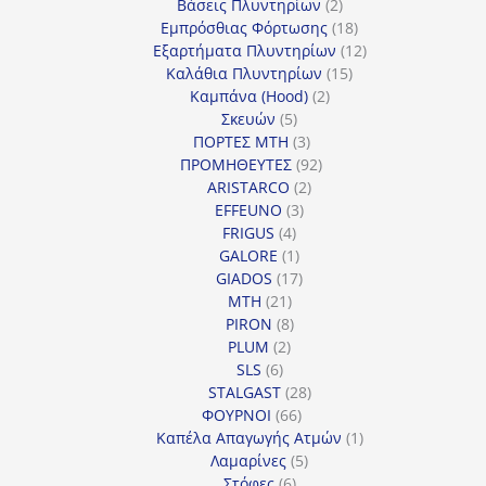
προϊόντα
2
Βάσεις Πλυντηρίων
2
προϊόντα
18
Εμπρόσθιας Φόρτωσης
18
προϊόντα
12
Εξαρτήματα Πλυντηρίων
12
15
προϊόντα
Καλάθια Πλυντηρίων
15
2
προϊόντα
Καμπάνα (Hood)
2
5
προϊόντα
Σκευών
5
προϊόντα
3
ΠΟΡΤΕΣ MTH
3
προϊόντα
92
ΠΡΟΜΗΘΕΥΤΕΣ
92
2
προϊόντα
ARISTARCO
2
3
προϊόντα
EFFEUNO
3
4
προϊόντα
FRIGUS
4
προϊόντα
1
GALORE
1
προϊόν
17
GIADOS
17
21
προϊόντα
MTH
21
προϊόντα
8
PIRON
8
2
προϊόντα
PLUM
2
6
προϊόντα
SLS
6
προϊόντα
28
STALGAST
28
66
προϊόντα
ΦΟΥΡΝΟΙ
66
προϊόντα
1
Καπέλα Απαγωγής Ατμών
1
5
προϊόν
Λαμαρίνες
5
6
προϊόντα
Στόφες
6