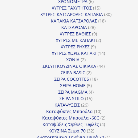
6
προϊόντα
ΧΡΟΝΟΜΕΤΡΑ
6
προϊόντα
15
ΧΥΤΡΕΣ ΤΑΧΥΤΗΤΟΣ
15
προϊόντα
80
ΧΥΤΡΕΣ-ΚΑΤΣΑΡΟΛΕΣ-ΚΑΠΑΚΙΑ
80
18
προϊόντα
ΚΑΠΑΚΙΑ ΚΑΤΣΑΡΟΛΑΣ
18
28
προϊόντα
ΚΑΤΣΑΡΟΛΙΑ
28
προϊόντα
9
ΧΥΤΡΕΣ ΒΑΘΙΕΣ
9
προϊόντα
2
ΧΥΤΡΕΣ ΜΕ ΚΑΠΑΚΙ
2
9
προϊόντα
ΧΥΤΡΕΣ ΡΗΧΕΣ
9
προϊόντα
14
ΧΥΤΡΕΣ ΧΩΡΙΣ ΚΑΠΑΚΙ
14
2
προϊόντα
ΧΩΝΙΑ
2
προϊόντα
44
ΣΚΕΥΗ ΚΟΥΖΙΝΑΣ ΟΙΚΙΑΚΑ
44
2
προϊόντα
ΣΕΙΡΑ BASIC
2
προϊόντα
18
ΣΕΙΡΑ COCOTTES
18
5
προϊόντα
ΣΕΙΡΑ HOME
5
προϊόντα
4
ΣΕΙΡΑ MAGMA
4
15
προϊόντα
ΣΕΙΡΑ STILO
15
26
προϊόντα
ΚΑΤΑΨΥΞΕΙΣ
26
προϊόντα
10
Καταψύκτες Μπαούλα
10
προϊόντα
2
Καταψύκτες Μπαούλα -60C
2
4
προϊόντα
Καταψύξεις Όρθιες Τυφλές
4
32
προϊόντα
ΚΟΥΖΙΝΑ Σειρά 70
32
προϊόντα
1
Ανατρεπόμενα Τηγάνια Σειρά 70
1