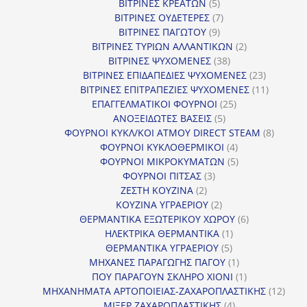
προϊόντα
5
ΒΙΤΡΙΝΕΣ ΚΡΕΑΤΩΝ
5
προϊόντα
7
ΒΙΤΡΙΝΕΣ ΟΥΔΕΤΕΡΕΣ
7
9
προϊόντα
ΒΙΤΡΙΝΕΣ ΠΑΓΩΤΟΥ
9
προϊόντα
2
ΒΙΤΡΙΝΕΣ ΤΥΡΙΩΝ ΑΛΛΑΝΤΙΚΩΝ
2
38
προϊόντα
ΒΙΤΡΙΝΕΣ ΨΥΧΟΜΕΝΕΣ
38
προϊόντα
23
ΒΙΤΡΙΝΕΣ ΕΠΙΔΑΠΕΔΙΕΣ ΨΥΧΟΜΕΝΕΣ
23
προϊόντα
11
ΒΙΤΡΙΝΕΣ ΕΠΙΤΡΑΠΕΖΙΕΣ ΨΥΧΟΜΕΝΕΣ
11
25
προϊόντ
ΕΠΑΓΓΕΛΜΑΤΙΚΟΙ ΦΟΥΡΝΟΙ
25
5
προϊόντα
ΑΝΟΞΕΙΔΩΤΕΣ ΒΑΣΕΙΣ
5
προϊόντα
8
ΦΟΥΡΝΟΙ ΚΥΚΛ/ΚΟΙ ΑΤΜΟΥ DIRECT STEAM
8
4
προϊόν
ΦΟΥΡΝΟΙ ΚΥΚΛΟΘΕΡΜΙΚΟΙ
4
προϊόντα
5
ΦΟΥΡΝΟΙ ΜΙΚΡΟΚΥΜΑΤΩΝ
5
3
προϊόντα
ΦΟΥΡΝΟΙ ΠΙΤΣΑΣ
3
2
προϊόντα
ΖΕΣΤΗ ΚΟΥΖΙΝΑ
2
προϊόντα
2
ΚΟΥΖΙΝΑ ΥΓΡΑΕΡΙΟΥ
2
προϊόντα
6
ΘΕΡΜΑΝΤΙΚΑ ΕΞΩΤΕΡΙΚΟΥ ΧΩΡΟΥ
6
1
προϊόντα
ΗΛΕΚΤΡΙΚΑ ΘΕΡΜΑΝΤΙΚΑ
1
5
προϊόν
ΘΕΡΜΑΝΤΙΚΑ ΥΓΡΑΕΡΙΟΥ
5
προϊόντα
1
ΜΗΧΑΝΕΣ ΠΑΡΑΓΩΓΗΣ ΠΑΓΟΥ
1
προϊόν
1
ΠΟΥ ΠΑΡΑΓΟΥΝ ΣΚΛΗΡΟ ΧΙΟΝΙ
1
προϊόν
12
ΜΗΧΑΝΗΜΑΤΑ ΑΡΤΟΠΟΙΕΙΑΣ-ΖΑΧΑΡΟΠΛΑΣΤΙΚΗΣ
12
4
προϊ
ΜΙΞΕΡ ΖΑΧΑΡΟΠΛΑΣΤΙΚΗΣ
4