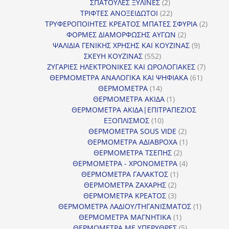
2
προϊόντα
ΣΠΑΤΟΥΛΕΣ ΞΥΛΙΝΕΣ
2
προϊόντα
22
ΤΡΙΦΤΕΣ ΑΝΟΞΕΙΔΩΤΟΙ
22
προϊόντα
2
ΤΡΥΦΕΡΟΠΟΙΗΤΕΣ ΚΡΕΑΤΟΣ ΜΠΑΤΕΣ ΣΦΥΡΙΑ
2
2
προϊόν
ΦΟΡΜΕΣ ΔΙΑΜΟΡΦΩΣΗΣ ΑΥΓΩΝ
2
προϊόντα
9
ΨΑΛΙΔΙΑ ΓΕΝΙΚΗΣ ΧΡΗΣΗΣ ΚΑΙ ΚΟΥΖΙΝΑΣ
9
552
προϊόντα
ΣΚΕΥΗ ΚΟΥΖΙΝΑΣ
552
προϊόντα
7
ΖΥΓΑΡΙΕΣ ΗΛΕΚΤΡΟΝΙΚΕΣ ΚΑΙ ΩΡΟΛΟΓΙΑΚΕΣ
7
61
προϊόν
ΘΕΡΜΟΜΕΤΡΑ ΑΝΑΛΟΓΙΚΑ ΚΑΙ ΨΗΦΙΑΚΑ
61
14
προϊόντ
ΘΕΡΜΟΜΕΤΡΑ
14
προϊόντα
1
ΘΕΡΜΟΜΕΤΡΑ ΑΚΙΔΑ
1
προϊόν
ΘΕΡΜΟΜΕΤΡΑ ΑΚΙΔΑ|ΕΠΙΤΡΑΠΕΖΙΟΣ
10
ΕΞΟΠΛΙΣΜΟΣ
10
προϊόντα
2
ΘΕΡΜΟΜΕΤΡΑ SOUS VIDE
2
προϊόντα
1
ΘΕΡΜΟΜΕΤΡΑ ΑΔΙΑΒΡΟΧΑ
1
2
προϊόν
ΘΕΡΜΟΜΕΤΡΑ ΤΣΕΠΗΣ
2
προϊόντα
4
ΘΕΡΜΟΜΕΤΡΑ - ΧΡΟΝΟΜΕΤΡΑ
4
1
προϊόντα
ΘΕΡΜΟΜΕΤΡΑ ΓΑΛΑΚΤΟΣ
1
2
προϊόν
ΘΕΡΜΟΜΕΤΡΑ ΖΑΧΑΡΗΣ
2
προϊόντα
3
ΘΕΡΜΟΜΕΤΡΑ ΚΡΕΑΤΟΣ
3
προϊόντα
1
ΘΕΡΜΟΜΕΤΡΑ ΛΑΔΙΟΥ/ΤΗΓΑΝΙΣΜΑΤΟΣ
1
1
προϊόν
ΘΕΡΜΟΜΕΤΡΑ ΜΑΓΝΗΤΙΚΑ
1
προϊόν
5
ΘΕΡΜΟΜΕΤΡΑ ΜΕ ΥΠΕΡΥΘΡΕΣ
5