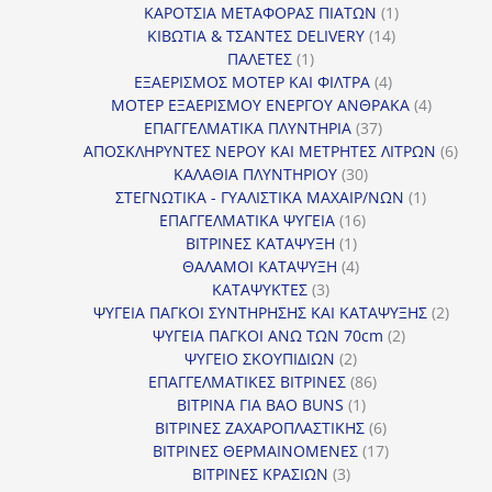
1
προϊόν
ΚΑΡΟΤΣΙΑ ΜΕΤΑΦΟΡΑΣ ΠΙΑΤΩΝ
1
14
προϊόν
ΚΙΒΩΤΙΑ & ΤΣΑΝΤΕΣ DELIVERY
14
1
προϊόντα
ΠΑΛΕΤΕΣ
1
προϊόν
4
ΕΞΑΕΡΙΣΜΟΣ ΜΟΤΕΡ ΚΑΙ ΦΙΛΤΡΑ
4
προϊόντα
4
ΜΟΤΕΡ ΕΞΑΕΡΙΣΜΟΥ ΕΝΕΡΓΟΥ ΑΝΘΡΑΚΑ
4
37
προϊόντ
ΕΠΑΓΓΕΛΜΑΤΙΚΑ ΠΛΥΝΤΗΡΙΑ
37
προϊόντα
6
ΑΠΟΣΚΛΗΡΥΝΤΕΣ ΝΕΡΟΥ ΚΑΙ ΜΕΤΡΗΤΕΣ ΛΙΤΡΩΝ
6
30
προϊ
ΚΑΛΑΘΙΑ ΠΛΥΝΤΗΡΙΟΥ
30
προϊόντα
1
ΣΤΕΓΝΩΤΙΚΑ - ΓΥΑΛΙΣΤΙΚΑ ΜΑΧΑΙΡ/ΝΩΝ
1
16
προϊόν
ΕΠΑΓΓΕΛΜΑΤΙΚΑ ΨΥΓΕΙΑ
16
1
προϊόντα
ΒΙΤΡΙΝΕΣ ΚΑΤΑΨΥΞΗ
1
προϊόν
4
ΘΑΛΑΜΟΙ ΚΑΤΑΨΥΞΗ
4
3
προϊόντα
ΚΑΤΑΨΥΚΤΕΣ
3
προϊόντα
2
ΨΥΓΕΙΑ ΠΑΓΚΟΙ ΣΥΝΤΗΡΗΣΗΣ ΚΑΙ ΚΑΤΑΨΥΞΗΣ
2
2
προϊό
ΨΥΓΕΙΑ ΠΑΓΚΟΙ ΑΝΩ ΤΩΝ 70cm
2
2
προϊόντα
ΨΥΓΕΙΟ ΣΚΟΥΠΙΔΙΩΝ
2
προϊόντα
86
ΕΠΑΓΓΕΛΜΑΤΙΚΕΣ ΒΙΤΡΙΝΕΣ
86
1
προϊόντα
ΒΙΤΡΙΝΑ ΓΙΑ BAO BUNS
1
προϊόν
6
ΒΙΤΡΙΝΕΣ ΖΑΧΑΡΟΠΛΑΣΤΙΚΗΣ
6
προϊόντα
17
ΒΙΤΡΙΝΕΣ ΘΕΡΜΑΙΝΟΜΕΝΕΣ
17
3
προϊόντα
ΒΙΤΡΙΝΕΣ ΚΡΑΣΙΩΝ
3