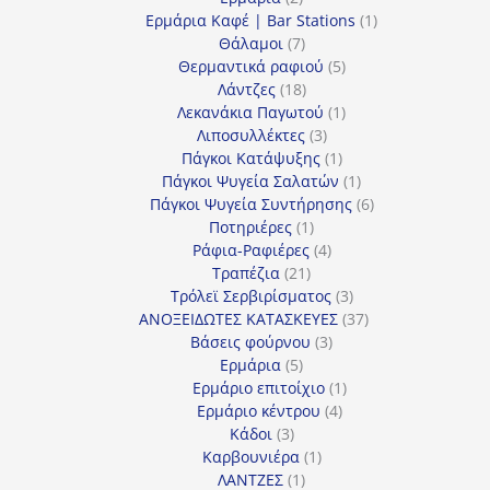
προϊόντα
1
Ερμάρια Καφέ | Bar Stations
1
7
προϊόν
Θάλαμοι
7
προϊόντα
5
Θερμαντικά ραφιού
5
18
προϊόντα
Λάντζες
18
προϊόντα
1
Λεκανάκια Παγωτού
1
3
προϊόν
Λιποσυλλέκτες
3
προϊόντα
1
Πάγκοι Κατάψυξης
1
προϊόν
1
Πάγκοι Ψυγεία Σαλατών
1
προϊόν
6
Πάγκοι Ψυγεία Συντήρησης
6
1
προϊόντα
Ποτηριέρες
1
προϊόν
4
Ράφια-Ραφιέρες
4
21
προϊόντα
Τραπέζια
21
προϊόντα
3
Τρόλεϊ Σερβιρίσματος
3
προϊόντα
37
ΑΝΟΞΕΙΔΩΤΕΣ ΚΑΤΑΣΚΕΥΕΣ
37
3
προϊόντα
Βάσεις φούρνου
3
5
προϊόντα
Ερμάρια
5
προϊόντα
1
Ερμάριο επιτοίχιο
1
4
προϊόν
Ερμάριο κέντρου
4
3
προϊόντα
Κάδοι
3
προϊόντα
1
Καρβουνιέρα
1
1
προϊόν
ΛΑΝΤΖΕΣ
1