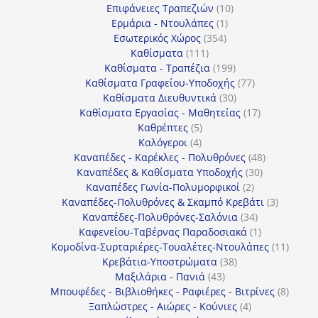
10
προϊόντα
Επιφάνειες Τραπεζιών
10
1
προϊόντα
Ερμάρια - Ντουλάπες
1
354
προϊόν
Εσωτερικός Χώρος
354
111
προϊόντα
Καθίσματα
111
προϊόντα
199
Καθίσματα - Τραπέζια
199
προϊόντα
77
Καθίσματα Γραφείου-Υποδοχής
77
30
προϊόντα
Καθίσματα Διευθυντικά
30
προϊόντα
17
Καθίσματα Εργασίας - Μαθητείας
17
5
προϊόντα
Καθρέπτες
5
4
προϊόντα
Καλόγεροι
4
προϊόντα
48
Καναπέδες - Καρέκλες - Πολυθρόνες
48
30
προϊόντα
Καναπέδες & Καθίσματα Υποδοχής
30
2
προϊόντα
Καναπέδες Γωνία-Πολυμορφικοί
2
προϊόντα
3
Καναπέδες-Πολυθρόνες & Σκαμπό Κρεβάτι
3
34
προϊόντ
Καναπέδες-Πολυθρόνες-Σαλόνια
34
προϊόντα
1
Καφενείου-Ταβέρνας Παραδοσιακά
1
προϊόν
11
Κομοδίνα-Συρταριέρες-Τουαλέτες-Ντουλάπες
11
38
προϊόν
Κρεβάτια-Υποστρώματα
38
43
προϊόντα
Μαξιλάρια - Πανιά
43
προϊόντα
8
Μπουφέδες - Βιβλιοθήκες - Ραφιέρες - Βιτρίνες
8
4
προϊό
Ξαπλώστρες - Αιώρες - Κούνιες
4