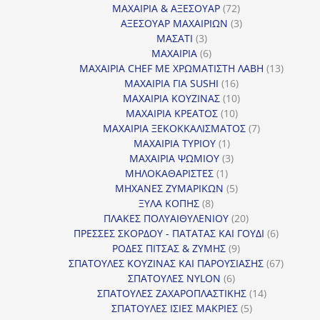
προϊόντα
72
ΜΑΧΑΙΡΙΑ & ΑΞΕΣΟΥΑΡ
72
προϊόντα
3
ΑΞΕΣΟΥΑΡ ΜΑΧΑΙΡΙΩΝ
3
3
προϊόντα
ΜΑΣΑΤΙ
3
προϊόντα
6
ΜΑΧΑΙΡΙΑ
6
προϊόντα
13
ΜΑΧΑΙΡΙΑ CHEF ΜΕ ΧΡΩΜΑΤΙΣΤΗ ΛΑΒΗ
13
16
προϊόντ
ΜΑΧΑΙΡΙΑ ΓΙΑ SUSHI
16
προϊόντα
10
ΜΑΧΑΙΡΙΑ ΚΟΥΖΙΝΑΣ
10
10
προϊόντα
ΜΑΧΑΙΡΙΑ ΚΡΕΑΤΟΣ
10
προϊόντα
7
ΜΑΧΑΙΡΙΑ ΞΕΚΟΚΚΑΛΙΣΜΑΤΟΣ
7
1
προϊόντα
ΜΑΧΑΙΡΙΑ ΤΥΡΙΟΥ
1
προϊόν
3
ΜΑΧΑΙΡΙΑ ΨΩΜΙΟΥ
3
1
προϊόντα
ΜΗΛΟΚΑΘΑΡΙΣΤΕΣ
1
προϊόν
5
ΜΗΧΑΝΕΣ ΖΥΜΑΡΙΚΩΝ
5
8
προϊόντα
ΞΥΛΑ ΚΟΠΗΣ
8
προϊόντα
20
ΠΛΑΚΕΣ ΠΟΛΥΑΙΘΥΛΕΝΙΟΥ
20
προϊόντα
6
ΠΡΕΣΣΕΣ ΣΚΟΡΔΟΥ - ΠΑΤΑΤΑΣ ΚΑΙ ΓΟΥΔΙ
6
9
προϊόντα
ΡΟΔΕΣ ΠΙΤΣΑΣ & ΖΥΜΗΣ
9
προϊόντα
67
ΣΠΑΤΟΥΛΕΣ ΚΟΥΖΙΝΑΣ ΚΑΙ ΠΑΡΟΥΣΙΑΣΗΣ
67
6
προϊόντ
ΣΠΑΤΟΥΛΕΣ NYLON
6
προϊόντα
14
ΣΠΑΤΟΥΛΕΣ ΖΑΧΑΡΟΠΛΑΣΤΙΚΗΣ
14
5
προϊόντα
ΣΠΑΤΟΥΛΕΣ ΙΣΙΕΣ ΜΑΚΡΙΕΣ
5