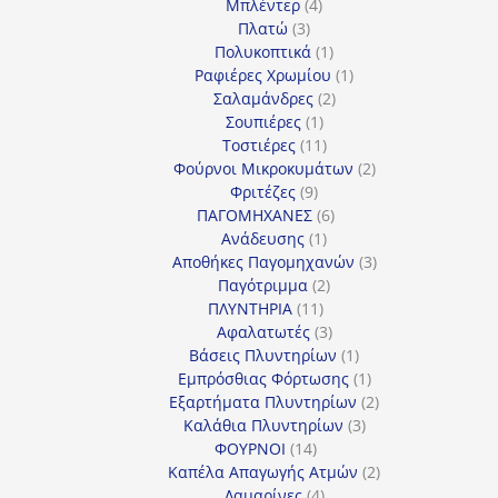
4
προϊόν
Μπλέντερ
4
3
προϊόντα
Πλατώ
3
προϊόντα
1
Πολυκοπτικά
1
προϊόν
1
Ραφιέρες Χρωμίου
1
2
προϊόν
Σαλαμάνδρες
2
1
προϊόντα
Σουπιέρες
1
προϊόν
11
Τοστιέρες
11
προϊόντα
2
Φούρνοι Μικροκυμάτων
2
9
προϊόντα
Φριτέζες
9
προϊόντα
6
ΠΑΓΟΜΗΧΑΝΕΣ
6
1
προϊόντα
Ανάδευσης
1
προϊόν
3
Αποθήκες Παγομηχανών
3
2
προϊόντα
Παγότριμμα
2
11
προϊόντα
ΠΛΥΝΤΗΡΙΑ
11
προϊόντα
3
Αφαλατωτές
3
προϊόντα
1
Βάσεις Πλυντηρίων
1
προϊόν
1
Εμπρόσθιας Φόρτωσης
1
προϊόν
2
Εξαρτήματα Πλυντηρίων
2
3
προϊόντα
Καλάθια Πλυντηρίων
3
14
προϊόντα
ΦΟΥΡΝΟΙ
14
προϊόντα
2
Καπέλα Απαγωγής Ατμών
2
4
προϊόντα
Λαμαρίνες
4