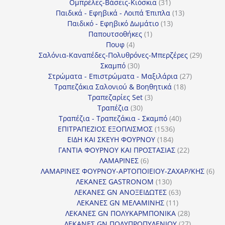
31
προϊόντα
Ομπρέλες-Βάσεις-Κιόσκια
31
προϊόντα
13
Παιδικά - Εφηβικά - Λοιπά Έπιπλα
13
13
προϊόντα
Παιδικό - Εφηβικό Δωμάτιο
13
1
προϊόντα
Παπουτσοθήκες
1
4
προϊόν
Πουφ
4
προϊόντα
29
Σαλόνια-Καναπέδες-Πολυθρόνες-Μπερζέρες
29
30
προϊόν
Σκαμπό
30
προϊόντα
27
Στρώματα - Επιστρώματα - Μαξιλάρια
27
18
προϊόντα
Τραπεζάκια Σαλονιού & Βοηθητικά
18
3
προϊόντα
Τραπεζαρίες Set
3
30
προϊόντα
Τραπέζια
30
προϊόντα
40
Τραπέζια - Τραπεζάκια - Σκαμπό
40
1536
προϊόντα
ΕΠΙΤΡΑΠΕΖΙΟΣ ΕΞΟΠΛΙΣΜΟΣ
1536
184
προϊόντα
ΕΙΔΗ ΚΑΙ ΣΚΕΥΗ ΦΟΥΡΝΟΥ
184
προϊόντα
22
ΓΑΝΤΙΑ ΦΟΥΡΝΟΥ ΚΑΙ ΠΡΟΣΤΑΣΙΑΣ
22
6
προϊόντα
ΛΑΜΑΡΙΝΕΣ
6
προϊόντα
6
ΛΑΜΑΡΙΝΕΣ ΦΟΥΡΝΟΥ-ΑΡΤΟΠΟΙΕΙΟΥ-ΖΑΧΑΡ/ΚΗΣ
6
130
προ
ΛΕΚΑΝΕΣ GASTRONOM
130
προϊόντα
63
ΛΕΚΑΝΕΣ GN ΑΝΟΞΕΙΔΩΤΕΣ
63
11
προϊόντα
ΛΕΚΑΝΕΣ GN ΜΕΛΑΜΙΝΗΣ
11
προϊόντα
28
ΛΕΚΑΝΕΣ GN ΠΟΛΥΚΑΡΜΠΟΝΙΚΑ
28
προϊόντα
27
ΛΕΚΑΝΕΣ GN ΠΟΛΥΠΡΟΠΥΛΕΝΙΟΥ
27