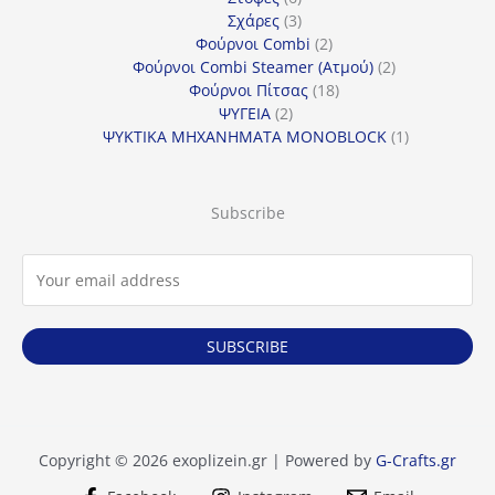
προϊόντα
3
Σχάρες
3
προϊόντα
2
Φούρνοι Combi
2
προϊόντα
2
Φούρνοι Combi Steamer (Ατμού)
2
18
προϊόντα
Φούρνοι Πίτσας
18
2
προϊόντα
ΨΥΓΕΙΑ
2
προϊόντα
1
ΨΥΚΤΙΚΑ ΜΗΧΑΝΗΜΑΤΑ MONOBLOCK
1
προϊόν
Subscribe
SUBSCRIBE
Copyright © 2026 exoplizein.gr | Powered by
G-Crafts.gr