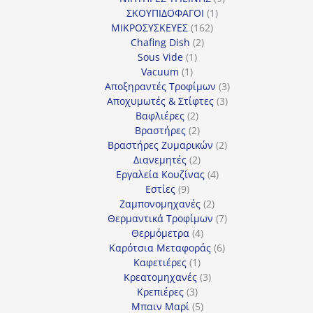
1
προϊόντα
ΣΚΟΥΠΙΔΟΦΑΓΟΙ
1
162
προϊόν
ΜΙΚΡΟΣΥΣΚΕΥΕΣ
162
2
προϊόντα
Chafing Dish
2
1
προϊόντα
Sous Vide
1
1
προϊόν
Vacuum
1
προϊόν
3
Αποξηραντές Τροφίμων
3
3
προϊόντα
Αποχυμωτές & Στίφτες
3
2
προϊόντα
Βαφλιέρες
2
προϊόντα
2
Βραστήρες
2
προϊόντα
2
Βραστήρες Ζυμαρικών
2
2
προϊόντα
Διανεμητές
2
προϊόντα
4
Εργαλεία Κουζίνας
4
9
προϊόντα
Εστίες
9
προϊόντα
2
Ζαμπονομηχανές
2
προϊόντα
7
Θερμαντικά Τροφίμων
7
4
προϊόντα
Θερμόμετρα
4
προϊόντα
6
Καρότσια Μεταφοράς
6
1
προϊόντα
Καφετιέρες
1
προϊόν
3
Κρεατομηχανές
3
3
προϊόντα
Κρεπιέρες
3
προϊόντα
5
Μπαιν Μαρί
5