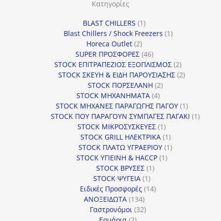
Κατηγορίες
1
BLAST CHILLERS
1
προϊόν
1
Blast Chillers / Shock Freezers
1
2
προϊόν
Horeca Outlet
2
προϊόντα
46
SUPER ΠΡΟΣΦΟΡΕΣ
46
προϊόντα
2
STOCK ΕΠΙΤΡΑΠΕΖΙΟΣ ΕΞΟΠΛΙΣΜΟΣ
2
προϊόντα
2
STOCK ΣΚΕΥΗ & ΕΙΔΗ ΠΑΡΟΥΣΙΑΣΗΣ
2
2
προϊόντα
STOCK ΠΟΡΣΕΛΑΝΗ
2
4
προϊόντα
STOCK ΜΗΧΑΝΗΜΑΤΑ
4
προϊόντα
1
STOCK ΜΗΧΑΝΕΣ ΠΑΡΑΓΩΓΗΣ ΠΑΓΟΥ
1
προϊόν
1
STOCK ΠΟΥ ΠΑΡΑΓΟΥΝ ΣΥΜΠΑΓΕΣ ΠΑΓΑΚΙ
1
1
προϊόν
STOCK ΜΙΚΡΟΣΥΣΚΕΥΕΣ
1
προϊόν
1
STOCK GRILL ΗΛΕΚΤΡΙΚΑ
1
προϊόν
1
STOCK ΠΛΑΤΩ ΥΓΡΑΕΡΙΟΥ
1
1
προϊόν
STOCK ΥΓΙΕΙΝΗ & HACCP
1
1
προϊόν
STOCK ΒΡΥΣΕΣ
1
1
προϊόν
STOCK ΨΥΓΕΙΑ
1
προϊόν
14
Ειδικές Προσφορές
14
134
προϊόντα
ΑΝΟΞΕΙΔΩΤΑ
134
προϊόντα
32
Γαστρονόμοι
32
2
προϊόντα
Ερμάρια
2