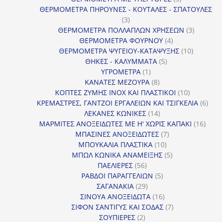
προϊόντα
ΘΕΡΜΟΜΕΤΡΑ ΠΗΡΟΥΝΕΣ - ΚΟΥΤΑΛΕΣ - ΣΠΑΤΟΥΛΕΣ
3
3
προϊόντα
3
ΘΕΡΜΟΜΕΤΡΑ ΠΟΛΛΑΠΛΩΝ ΧΡΗΣΕΩΝ
3
4
προϊόντ
ΘΕΡΜΟΜΕΤΡΑ ΦΟΥΡΝΟΥ
4
προϊόντα
10
ΘΕΡΜΟΜΕΤΡΑ ΨΥΓΕΙΟΥ-ΚΑΤΑΨΥΞΗΣ
10
5
προϊόντα
ΘΗΚΕΣ - ΚΑΛΥΜΜΑΤΑ
5
1
προϊόντα
ΥΓΡΟΜΕΤΡΑ
1
προϊόν
8
ΚΑΝΑΤΕΣ ΜΕΖΟΥΡΑ
8
προϊόντα
10
ΚΟΠΤΕΣ ΖΥΜΗΣ INOX ΚΑΙ ΠΛΑΣΤΙΚΟΙ
10
προϊόντα
6
ΚΡΕΜΑΣΤΡΕΣ, ΓΑΝΤΖΟΙ ΕΡΓΑΛΕΙΩΝ ΚΑΙ ΤΣΙΓΚΕΛΙΑ
6
14
προϊ
ΛΕΚΑΝΕΣ ΚΩΝΙΚΕΣ
14
προϊόντα
16
ΜΑΡΜΙΤΕΣ ΑΝΟΞΕΙΔΩΤΕΣ ΜΕ Η' ΧΩΡΙΣ ΚΑΠΑΚΙ
16
7
προϊ
ΜΠΑΣΙΝΕΣ ΑΝΟΞΕΙΔΩΤΕΣ
7
10
προϊόντα
ΜΠΟΥΚΑΛΙΑ ΠΛΑΣΤΙΚΑ
10
προϊόντα
5
ΜΠΩΛ ΚΩΝΙΚΑ ΑΝΑΜΕΙΞΗΣ
5
56
προϊόντα
ΠΑΕΛΙΕΡΕΣ
56
προϊόντα
5
ΡΑΒΔΟΙ ΠΑΡΑΓΓΕΛΙΩΝ
5
29
προϊόντα
ΣΑΓΑΝΑΚΙΑ
29
προϊόντα
16
ΣΙΝΟΥΑ ΑΝΟΞΕΙΔΩΤΑ
16
προϊόντα
7
ΣΙΦΟΝ ΣΑΝΤΙΓΥΣ ΚΑΙ ΣΟΔΑΣ
7
2
προϊόντα
ΣΟΥΠΙΕΡΕΣ
2