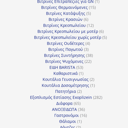
προϊόν
1
Βιτρίνες Επιτραπέζιες για GN
1
15
προϊόν
Βιτρίνες Θερμαινόμενες
15
5
προϊόντα
Βιτρίνες Κατάψυξης
5
6
προϊόντα
Βιτρίνες Κρασιών
6
προϊόντα
12
Βιτρίνες Κρεοπωλείου
12
προϊόντα
6
Βιτρίνες Κρεοπωλείου με μοτέρ
6
προϊόντα
5
Βιτρίνες Κρεοπωλείου χωρίς μοτέρ
5
4
προϊόντα
Βιτρίνες Ουδέτερες
4
3
προϊόντα
Βιτρίνες Παγωτού
3
προϊόντα
38
Βιτρίνες Συντήρησης
38
22
προϊόντα
Βιτρίνες Ψυχόμενες
22
53
προϊόντα
ΕΙΔΗ BARISTA
53
προϊόντα
1
Καθαριστικά
1
προϊόν
2
Κουτάλια Γευσιγνωσίας
2
προϊόντα
1
Κουτάλια Δοσομέτρησης
1
2
προϊόν
Πατητήρια
2
προϊόντα
282
Εξοπλισμός Εστίασης Exoplizein
282
65
προϊόντα
Διάφορα
65
προϊόντα
36
ΑΝΟΞΕΙΔΩΤΑ
36
προϊόντα
16
Γαστρονόμοι
16
1
προϊόντα
Θάλαμοι
1
2
προϊόν
Λάντζες
2