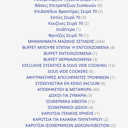
9
προϊόν
Βάσεις Επιτραπέζιων Συσκευών
9
προϊόντα
2
Επιδαπέδιοι Βραστήρες Σειρά 70
2
3
προϊόντα
Εστίες Σειρά 70
3
προϊόντα
2
Κουζίνες Σειρά 70
2
1
προϊόντα
Ουδέτερα
1
προϊόν
1
Φριτέζες Σειρά 70
1
προϊόν
444
ΜΗΧΑΝΗΜΑΤΑ ΜΑΖΙΚΗΣ ΕΣΤΙΑΣΗΣ
444
προϊόντα
4
BUFFET-ΜΠΟΥΦΕ ΕΠΙΠΛΑ 'Η ΕΝΤΟΙΧΙΖΟΜΕΝΑ
4
1
προϊόν
BUFFET ΕΝΤΟΙΧΙΖΟΜΕΝΑ
1
προϊόν
3
BUFFET ΘΕΡΜΑΙΝΟΜΕΝΑ
3
προϊόντα
15
EXCLUSIVE ΣΥΣΚΕΥΕΣ & SOUS VIDE COOKING
15
6
προϊόν
SOUS VIDE COOKERS
6
προϊόντα
1
ΑΦΥΓΡΑΝΤΗΡΕΣ ΑΠΟΞΗΡΑΝΤΕΣ ΤΡΟΦΙΜΩΝ
1
8
προϊόν
ΣΥΣΚΕΥΑΣΤΙΚΑ ΕΝ ΚΕΝΩ VACUUM
8
40
προϊόντα
ΑΠΟΘΗΚΕΥΣΗ & ΜΕΤΑΦΟΡΑ
40
3
προϊόντα
ΔΙΣΚΟΙ ΓΙΑ ΖΥΜΑΡΙΑ
3
προϊόντα
12
ΙΣΟΘΕΡΜΙΚΑ ΚΙΒΩΤΙΑ
12
4
προϊόντα
ΙΣΟΘΕΡΜΙΚΟΙ ΔΙΣΚΟΙ
4
προϊόντα
1
ΚΑΡΟΤΣΙΑ ΓΕΝΙΚΗΣ ΧΡΗΣΗΣ
1
προϊόν
2
ΚΑΡΟΤΣΙΑ ΓΙΑ ΚΑΛΑΘΙΑ ΠΛΥΝΤΗΡΙΟΥ
2
προϊόντα
2
ΚΑΡΟΤΣΙΑ ΙΣΟΘΕΡΜΙΚΩΝ ΔΙΣΚΩΝ/ΚΙΒΩΤΙΩΝ
2