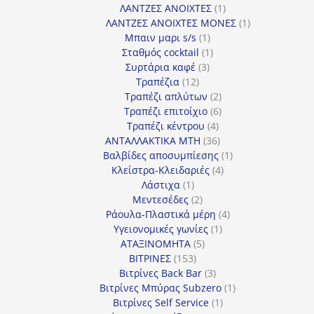
προϊόν
1
ΛΑΝΤΖΕΣ ΑΝΟΙΧΤΕΣ
1
προϊόν
1
ΛΑΝΤΖΕΣ ΑΝΟΙΧΤΕΣ ΜΟΝΕΣ
1
1
προϊόν
Μπαιν μαρι s/s
1
προϊόν
1
Σταθμός cocktail
1
3
προϊόν
Συρτάρια καφέ
3
12
προϊόντα
Τραπέζια
12
προϊόντα
2
Τραπέζι απλύτων
2
προϊόντα
6
Τραπέζι επιτοίχιο
6
4
προϊόντα
Τραπέζι κέντρου
4
προϊόντα
36
ΑΝΤΑΛΛΑΚΤΙΚΑ MTH
36
προϊόντα
1
Βαλβίδες αποσυμπίεσης
1
4
προϊόν
Κλείστρα-Κλειδαριές
4
1
προϊόντα
Λάστιχα
1
προϊόν
2
Μεντεσέδες
2
προϊόντα
4
Ράουλα-Πλαστικά μέρη
4
1
προϊόντα
Υγειονομικές γωνίες
1
5
προϊόν
ΑΤΑΞΙΝΟΜΗΤΑ
5
153
προϊόντα
ΒΙΤΡΙΝΕΣ
153
προϊόντα
3
Βιτρίνες Back Bar
3
προϊόντα
1
Βιτρίνες Mπύρας Subzero
1
1
προϊόν
Βιτρίνες Self Service
1