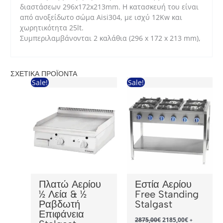
διαστάσεων 296x172x213mm. Η κατασκευή του είναι
από ανοξείδωτο σώμα Aisi304, με ισχύ 12Kw και
χωρητικότητα 25lt.
Συμπεριλαμβάνονται 2 καλάθια (296 x 172 x 213 mm),
ΣΧΕΤΙΚΆ ΠΡΟΪΌΝΤΑ
Sale!
Sale!
Πλατώ Αερίου
Εστία Αερίου
½ Λεία & ½
Free Standing
Ραβδωτή
Stalgast
Επιφάνεια
Original
Η
2875,00
€
2185,00
€
+