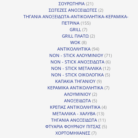
προϊόντα
21
ΣΟΥΡΩΤΗΡΙΑ
21
προϊόντα
2
ΣΩΤΕΖΕΣ ΑΝΟΞΕΙΔΩΤΕΣ
2
προϊόντα
ΤΗΓΑΝΙΑ ΑΝΟΞΕΙΔΩΤΑ-ΑΝΤΙΚΟΛΛΗΤΙΚΑ-ΚΕΡΑΜΙΚΑ-
155
ΠΕΤΡΙΝΑ
155
7
προϊόντα
GRILL
7
προϊόντα
2
GRILL ΠΛΑΤΩ
2
8
προϊόντα
WOK
8
προϊόντα
94
ΑΝΤΙΚΟΛΛΗΤΙΚΑ
94
προϊόντα
71
NON - STICK ΑΛΟΥΜΙΝΙΟΥ
71
6
προϊόντα
NON - STICK ΑΝΟΞΕΙΔΩΤΑ
6
12
προϊόντα
NON - STICK ΜΕΤΑΛΛΙΚΑ
12
5
προϊόντα
NON - STICK ΟΙΚΟΛΟΓΙΚΑ
5
9
προϊόντα
ΚΑΠΑΚΙΑ ΤΗΓΑΝΙΟΥ
9
προϊόντα
7
ΚΕΡΑΜΙΚΑ ΑΝΤΙΚΟΛΛΗΤΙΚΑ
7
2
προϊόντα
ΑΛΟΥΜΙΝΙΟΥ
2
προϊόντα
5
ΑΝΟΞΕΙΔΩΤΑ
5
προϊόντα
4
ΚΡΕΠΑΣ ΑΝΤΙΚΟΛΛΗΤΙΚΑ
4
13
προϊόντα
ΜΕΤΑΛΛΙΚΑ - ΧΑΛΥΒΑ
13
προϊόντα
11
ΤΗΓΑΝΙΑ ΑΝΟΞΕΙΔΩΤΑ
11
προϊόντα
5
ΦΤΥΑΡΙΑ ΦΟΥΡΝΟΥ ΠΙΤΣΑΣ
5
7
προϊόντα
ΧΟΡΤΟΜΗΧΑΝΕΣ
7