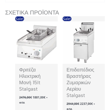
ΣΧΕΤΙΚΆ ΠΡΟΪΌΝΤΑ
Sale!
Sale!
Φριτέζα
Επιδαπέδιος
Ηλεκτρική
Βραστήρας
Μονή 15lt
Ζυμαρικών
Stalgast
Αερίου
Stalgast
Original
Η
2476,00
€
1881,00
€
+
price
τρέχουσα
Original
Η
ΦΠΑ
2944,00
€
2237,00
€
was:
τιμή
+
price
τρέχουσα
2476,00€.
είναι:
ΦΠΑ