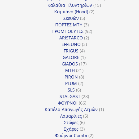
15
προϊόντα
Καλάθια Πλυντηρίων
15
2
προϊόντα
Καμπάνα (Hood)
2
5
προϊόντα
Σκευών
5
προϊόντα
3
ΠΟΡΤΕΣ MTH
3
προϊόντα
92
ΠΡΟΜΗΘΕΥΤΕΣ
92
2
προϊόντα
ARISTARCO
2
3
προϊόντα
EFFEUNO
3
4
προϊόντα
FRIGUS
4
προϊόντα
1
GALORE
1
προϊόν
17
GIADOS
17
21
προϊόντα
MTH
21
προϊόντα
8
PIRON
8
2
προϊόντα
PLUM
2
6
προϊόντα
SLS
6
προϊόντα
28
STALGAST
28
66
προϊόντα
ΦΟΥΡΝΟΙ
66
προϊόντα
1
Καπέλα Απαγωγής Ατμών
1
5
προϊόν
Λαμαρίνες
5
6
προϊόντα
Στόφες
6
προϊόντα
3
Σχάρες
3
προϊόντα
2
Φούρνοι Combi
2