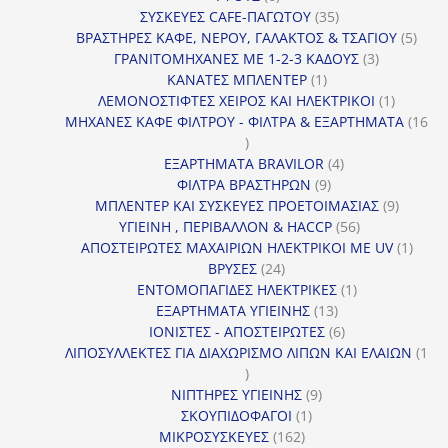
προϊόντα
35
ΣΥΣΚΕΥΕΣ CAFE-ΠΑΓΩΤΟΥ
35
προϊόντα
5
ΒΡΑΣΤΗΡΕΣ ΚΑΦΕ, ΝΕΡΟΥ, ΓΑΛΑΚΤΟΣ & ΤΣΑΓΙΟΥ
5
3
προϊ
ΓΡΑΝΙΤΟΜΗΧΑΝΕΣ ΜΕ 1-2-3 ΚΑΔΟΥΣ
3
1
προϊόντα
ΚΑΝΑΤΕΣ ΜΠΛΕΝΤΕΡ
1
προϊόν
1
ΛΕΜΟΝΟΣΤΙΦΤΕΣ ΧΕΙΡΟΣ ΚΑΙ ΗΛΕΚΤΡΙΚΟΙ
1
προϊόν
ΜΗΧΑΝΕΣ ΚΑΦΕ ΦΙΛΤΡΟΥ - ΦΙΛΤΡΑ & ΕΞΑΡΤΗΜΑΤΑ
16
16
προϊόντα
4
ΕΞΑΡΤΗΜΑΤΑ BRAVILOR
4
9
προϊόντα
ΦΙΛΤΡΑ ΒΡΑΣΤΗΡΩΝ
9
προϊόντα
9
ΜΠΛΕΝΤΕΡ ΚΑΙ ΣΥΣΚΕΥΕΣ ΠΡΟΕΤΟΙΜΑΣΙΑΣ
9
56
προϊόντ
ΥΓΙΕΙΝΗ , ΠΕΡΙΒΑΛΛΟΝ & HACCP
56
προϊόντα
1
ΑΠΟΣΤΕΙΡΩΤΕΣ ΜΑΧΑΙΡΙΩΝ ΗΛΕΚΤΡΙΚΟΙ ΜΕ UV
1
24
προϊό
ΒΡΥΣΕΣ
24
προϊόντα
1
ΕΝΤΟΜΟΠΑΓΙΔΕΣ ΗΛΕΚΤΡΙΚΕΣ
1
13
προϊόν
ΕΞΑΡΤΗΜΑΤΑ ΥΓΙΕΙΝΗΣ
13
προϊόντα
6
ΙΟΝΙΣΤΕΣ - ΑΠΟΣΤΕΙΡΩΤΕΣ
6
προϊόντα
ΛΙΠΟΣΥΛΛΕΚΤΕΣ ΓΙΑ ΔΙΑΧΩΡΙΣΜΟ ΛΙΠΩΝ ΚΑΙ ΕΛΑΙΩΝ
1
1
προϊόν
9
ΝΙΠΤΗΡΕΣ ΥΓΙΕΙΝΗΣ
9
1
προϊόντα
ΣΚΟΥΠΙΔΟΦΑΓΟΙ
1
162
προϊόν
ΜΙΚΡΟΣΥΣΚΕΥΕΣ
162