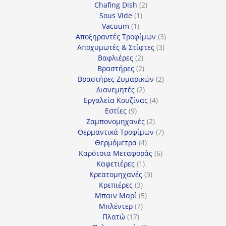
2
προϊόντα
Chafing Dish
2
1
προϊόντα
Sous Vide
1
1
προϊόν
Vacuum
1
προϊόν
3
Αποξηραντές Τροφίμων
3
3
προϊόντα
Αποχυμωτές & Στίφτες
3
2
προϊόντα
Βαφλιέρες
2
προϊόντα
2
Βραστήρες
2
προϊόντα
2
Βραστήρες Ζυμαρικών
2
2
προϊόντα
Διανεμητές
2
προϊόντα
4
Εργαλεία Κουζίνας
4
9
προϊόντα
Εστίες
9
προϊόντα
2
Ζαμπονομηχανές
2
προϊόντα
7
Θερμαντικά Τροφίμων
7
4
προϊόντα
Θερμόμετρα
4
προϊόντα
6
Καρότσια Μεταφοράς
6
1
προϊόντα
Καφετιέρες
1
προϊόν
3
Κρεατομηχανές
3
3
προϊόντα
Κρεπιέρες
3
προϊόντα
5
Μπαιν Μαρί
5
7
προϊόντα
Μπλέντερ
7
17
προϊόντα
Πλατώ
17