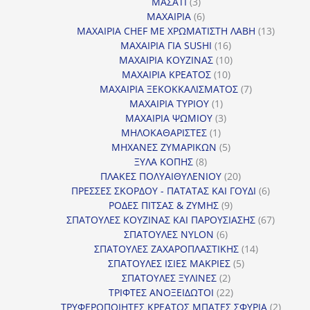
3
προϊόντα
ΜΑΣΑΤΙ
3
προϊόντα
6
ΜΑΧΑΙΡΙΑ
6
προϊόντα
13
ΜΑΧΑΙΡΙΑ CHEF ΜΕ ΧΡΩΜΑΤΙΣΤΗ ΛΑΒΗ
13
16
προϊόντ
ΜΑΧΑΙΡΙΑ ΓΙΑ SUSHI
16
προϊόντα
10
ΜΑΧΑΙΡΙΑ ΚΟΥΖΙΝΑΣ
10
10
προϊόντα
ΜΑΧΑΙΡΙΑ ΚΡΕΑΤΟΣ
10
προϊόντα
7
ΜΑΧΑΙΡΙΑ ΞΕΚΟΚΚΑΛΙΣΜΑΤΟΣ
7
1
προϊόντα
ΜΑΧΑΙΡΙΑ ΤΥΡΙΟΥ
1
προϊόν
3
ΜΑΧΑΙΡΙΑ ΨΩΜΙΟΥ
3
1
προϊόντα
ΜΗΛΟΚΑΘΑΡΙΣΤΕΣ
1
προϊόν
5
ΜΗΧΑΝΕΣ ΖΥΜΑΡΙΚΩΝ
5
8
προϊόντα
ΞΥΛΑ ΚΟΠΗΣ
8
προϊόντα
20
ΠΛΑΚΕΣ ΠΟΛΥΑΙΘΥΛΕΝΙΟΥ
20
προϊόντα
6
ΠΡΕΣΣΕΣ ΣΚΟΡΔΟΥ - ΠΑΤΑΤΑΣ ΚΑΙ ΓΟΥΔΙ
6
9
προϊόντα
ΡΟΔΕΣ ΠΙΤΣΑΣ & ΖΥΜΗΣ
9
προϊόντα
67
ΣΠΑΤΟΥΛΕΣ ΚΟΥΖΙΝΑΣ ΚΑΙ ΠΑΡΟΥΣΙΑΣΗΣ
67
6
προϊόντ
ΣΠΑΤΟΥΛΕΣ NYLON
6
προϊόντα
14
ΣΠΑΤΟΥΛΕΣ ΖΑΧΑΡΟΠΛΑΣΤΙΚΗΣ
14
5
προϊόντα
ΣΠΑΤΟΥΛΕΣ ΙΣΙΕΣ ΜΑΚΡΙΕΣ
5
2
προϊόντα
ΣΠΑΤΟΥΛΕΣ ΞΥΛΙΝΕΣ
2
προϊόντα
22
ΤΡΙΦΤΕΣ ΑΝΟΞΕΙΔΩΤΟΙ
22
προϊόντα
2
ΤΡΥΦΕΡΟΠΟΙΗΤΕΣ ΚΡΕΑΤΟΣ ΜΠΑΤΕΣ ΣΦΥΡΙΑ
2