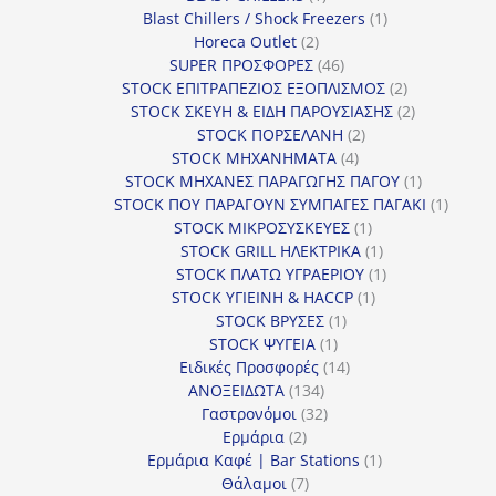
προϊόν
1
Blast Chillers / Shock Freezers
1
2
προϊόν
Horeca Outlet
2
προϊόντα
46
SUPER ΠΡΟΣΦΟΡΕΣ
46
προϊόντα
2
STOCK ΕΠΙΤΡΑΠΕΖΙΟΣ ΕΞΟΠΛΙΣΜΟΣ
2
προϊόντα
2
STOCK ΣΚΕΥΗ & ΕΙΔΗ ΠΑΡΟΥΣΙΑΣΗΣ
2
2
προϊόντα
STOCK ΠΟΡΣΕΛΑΝΗ
2
4
προϊόντα
STOCK ΜΗΧΑΝΗΜΑΤΑ
4
προϊόντα
1
STOCK ΜΗΧΑΝΕΣ ΠΑΡΑΓΩΓΗΣ ΠΑΓΟΥ
1
προϊόν
1
STOCK ΠΟΥ ΠΑΡΑΓΟΥΝ ΣΥΜΠΑΓΕΣ ΠΑΓΑΚΙ
1
1
προϊόν
STOCK ΜΙΚΡΟΣΥΣΚΕΥΕΣ
1
προϊόν
1
STOCK GRILL ΗΛΕΚΤΡΙΚΑ
1
προϊόν
1
STOCK ΠΛΑΤΩ ΥΓΡΑΕΡΙΟΥ
1
1
προϊόν
STOCK ΥΓΙΕΙΝΗ & HACCP
1
1
προϊόν
STOCK ΒΡΥΣΕΣ
1
1
προϊόν
STOCK ΨΥΓΕΙΑ
1
προϊόν
14
Ειδικές Προσφορές
14
134
προϊόντα
ΑΝΟΞΕΙΔΩΤΑ
134
προϊόντα
32
Γαστρονόμοι
32
2
προϊόντα
Ερμάρια
2
προϊόντα
1
Ερμάρια Καφέ | Bar Stations
1
7
προϊόν
Θάλαμοι
7