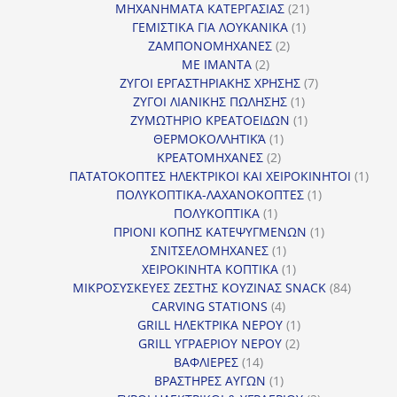
προϊόν
21
ΜΗΧΑΝΗΜΑΤΑ ΚΑΤΕΡΓΑΣΙΑΣ
21
1
προϊόντα
ΓΕΜΙΣΤΙΚΑ ΓΙΑ ΛΟΥΚΑΝΙΚΑ
1
2
προϊόν
ΖΑΜΠΟΝΟΜΗΧΑΝΕΣ
2
2
προϊόντα
ΜΕ ΙΜΑΝΤΑ
2
προϊόντα
7
ΖΥΓΟΙ ΕΡΓΑΣΤΗΡΙΑΚΗΣ ΧΡΗΣΗΣ
7
1
προϊόντα
ΖΥΓΟΙ ΛΙΑΝΙΚΗΣ ΠΩΛΗΣΗΣ
1
προϊόν
1
ΖΥΜΩΤΗΡΙΟ ΚΡΕΑΤΟΕΙΔΩΝ
1
1
προϊόν
ΘΕΡΜΟΚΟΛΛΗΤΙΚΆ
1
2
προϊόν
ΚΡΕΑΤΟΜΗΧΑΝΕΣ
2
προϊόντα
1
ΠΑΤΑΤΟΚΟΠΤΕΣ ΗΛΕΚΤΡΙΚΟΙ ΚΑΙ ΧΕΙΡΟΚΙΝΗΤΟΙ
1
1
προϊ
ΠΟΛΥΚΟΠΤΙΚΑ-ΛΑΧΑΝΟΚΟΠΤΕΣ
1
1
προϊόν
ΠΟΛΥΚΟΠΤΙΚΑ
1
προϊόν
1
ΠΡΙΟΝΙ ΚΟΠΗΣ ΚΑΤΕΨΥΓΜΕΝΩΝ
1
1
προϊόν
ΣΝΙΤΣΕΛΟΜΗΧΑΝΕΣ
1
προϊόν
1
ΧΕΙΡΟΚΙΝΗΤΑ ΚΟΠΤΙΚΑ
1
προϊόν
84
ΜΙΚΡΟΣΥΣΚΕΥΕΣ ΖΕΣΤΗΣ ΚΟΥΖΙΝΑΣ SNACK
84
4
προϊόντ
CARVING STATIONS
4
προϊόντα
1
GRILL ΗΛΕΚΤΡΙΚΑ ΝΕΡΟΥ
1
2
προϊόν
GRILL ΥΓΡΑΕΡΙΟΥ ΝΕΡΟΥ
2
14
προϊόντα
ΒΑΦΛΙΕΡΕΣ
14
προϊόντα
1
ΒΡΑΣΤΗΡΕΣ ΑΥΓΩΝ
1