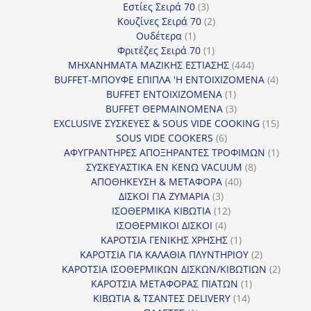
3
προϊόντα
Εστίες Σειρά 70
3
προϊόντα
2
Κουζίνες Σειρά 70
2
1
προϊόντα
Ουδέτερα
1
προϊόν
1
Φριτέζες Σειρά 70
1
προϊόν
444
ΜΗΧΑΝΗΜΑΤΑ ΜΑΖΙΚΗΣ ΕΣΤΙΑΣΗΣ
444
προϊόντα
4
BUFFET-ΜΠΟΥΦΕ ΕΠΙΠΛΑ 'Η ΕΝΤΟΙΧΙΖΟΜΕΝΑ
4
1
προϊόν
BUFFET ΕΝΤΟΙΧΙΖΟΜΕΝΑ
1
προϊόν
3
BUFFET ΘΕΡΜΑΙΝΟΜΕΝΑ
3
προϊόντα
15
EXCLUSIVE ΣΥΣΚΕΥΕΣ & SOUS VIDE COOKING
15
6
προϊόν
SOUS VIDE COOKERS
6
προϊόντα
1
ΑΦΥΓΡΑΝΤΗΡΕΣ ΑΠΟΞΗΡΑΝΤΕΣ ΤΡΟΦΙΜΩΝ
1
8
προϊόν
ΣΥΣΚΕΥΑΣΤΙΚΑ ΕΝ ΚΕΝΩ VACUUM
8
40
προϊόντα
ΑΠΟΘΗΚΕΥΣΗ & ΜΕΤΑΦΟΡΑ
40
3
προϊόντα
ΔΙΣΚΟΙ ΓΙΑ ΖΥΜΑΡΙΑ
3
προϊόντα
12
ΙΣΟΘΕΡΜΙΚΑ ΚΙΒΩΤΙΑ
12
4
προϊόντα
ΙΣΟΘΕΡΜΙΚΟΙ ΔΙΣΚΟΙ
4
προϊόντα
1
ΚΑΡΟΤΣΙΑ ΓΕΝΙΚΗΣ ΧΡΗΣΗΣ
1
προϊόν
2
ΚΑΡΟΤΣΙΑ ΓΙΑ ΚΑΛΑΘΙΑ ΠΛΥΝΤΗΡΙΟΥ
2
προϊόντα
2
ΚΑΡΟΤΣΙΑ ΙΣΟΘΕΡΜΙΚΩΝ ΔΙΣΚΩΝ/ΚΙΒΩΤΙΩΝ
2
1
προϊόν
ΚΑΡΟΤΣΙΑ ΜΕΤΑΦΟΡΑΣ ΠΙΑΤΩΝ
1
14
προϊόν
ΚΙΒΩΤΙΑ & ΤΣΑΝΤΕΣ DELIVERY
14