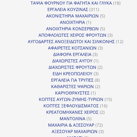
18
προϊόν
ΤΑΨΙΑ ΦΟΥΡΝΟΥ ΓΙΑ ΦΑΓΗΤΑ ΚΑΙ ΓΛΥΚΑ
18
311
προϊόντ
ΕΡΓΑΛΕΙΑ ΚΟΥΖΙΝΑΣ
311
προϊόντα
5
ΑΚΟΝΙΣΤΗΡΙΑ ΜΑΧΑΙΡΙΩΝ
5
1
προϊόντα
ΑΝΟΙΧΤΗΡΙΑ
1
προϊόν
5
ΑΝΟΙΧΤΗΡΙΑ ΚΟΝΣΕΡΒΩΝ
5
προϊόντα
3
ΑΠΟΦΛΟΙΩΤΕΣ ΧΕΙΡΟΣ ΦΡΟΥΤΩΝ
3
προϊόντα
12
ΑΥΓΟΔΑΡΤΕΣ ΑΝΟΞΕΙΔΩΤΟΙ ΚΑΙ ΣΙΛΙΚΟΝΗΣ
12
3
προϊόν
ΑΦΑΙΡΕΤΕΣ ΚΟΤΣΑΝΙΩΝ
3
3
προϊόντα
ΔΙΑΦΟΡΑ ΕΡΓΑΛΕΙΑ
3
προϊόντα
1
ΔΙΑΧΩΡΙΣΤΕΣ ΑΥΓΟΥ
1
προϊόν
2
ΔΙΑΧΩΡΙΣΤΕΣ ΦΡΟΥΤΩΝ
2
3
προϊόντα
ΕΙΔΗ ΚΡΕΟΠΩΛΕΙΟΥ
3
προϊόντα
8
ΕΡΓΑΛΕΙΑ ΓΙΑ ΤΡΥΠΕΣ
8
προϊόντα
2
ΚΑΘΑΡΙΣΤΕΣ ΨΑΡΙΩΝ
2
1
προϊόντα
ΚΑΡΥΟΘΡΑΥΣΤΕΣ
1
προϊόν
15
ΚΟΠΤΕΣ ΑΥΓΩΝ-ΖΥΜΗΣ-ΤΥΡΙΩΝ
15
16
προϊόντα
ΚΟΠΤΕΣ ΞΕΦΛΟΥΔΙΣΜΑΤΟΣ
16
2
προϊόντα
ΚΡΕΑΤΟΜΗΧΑΝΕΣ ΧΕΙΡΟΣ
2
5
προϊόντα
ΜΑΝΤΟΛΙΝΑ
5
προϊόντα
72
ΜΑΧΑΙΡΙΑ & ΑΞΕΣΟΥΑΡ
72
προϊόντα
3
ΑΞΕΣΟΥΑΡ ΜΑΧΑΙΡΙΩΝ
3