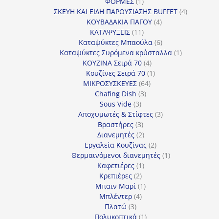
1
προϊόν
ΦΟΡΜΕΣ
1
προϊόν
4
ΣΚΕΥΗ ΚΑΙ ΕΙΔΗ ΠΑΡΟΥΣΙΑΣΗΣ BUFFET
4
4
προϊόντα
ΚΟΥΒΑΔΑΚΙΑ ΠΑΓΟΥ
4
11
προϊόντα
ΚΑΤΑΨΥΞΕΙΣ
11
προϊόντα
6
Καταψύκτες Μπαούλα
6
προϊόντα
1
Καταψύκτες Συρόμενα κρύσταλλα
1
4
προϊόν
ΚΟΥΖΙΝΑ Σειρά 70
4
προϊόντα
1
Κουζίνες Σειρά 70
1
64
προϊόν
ΜΙΚΡΟΣΥΣΚΕΥΕΣ
64
3
προϊόντα
Chafing Dish
3
3
προϊόντα
Sous Vide
3
προϊόντα
3
Αποχυμωτές & Στίφτες
3
3
προϊόντα
Βραστήρες
3
προϊόντα
2
Διανεμητές
2
προϊόντα
2
Εργαλεία Κουζίνας
2
προϊόντα
1
Θερμαινόμενοι διανεμητές
1
1
προϊόν
Καφετιέρες
1
2
προϊόν
Κρεπιέρες
2
προϊόντα
1
Μπαιν Μαρί
1
4
προϊόν
Μπλέντερ
4
3
προϊόντα
Πλατώ
3
προϊόντα
1
Πολυκοπτικά
1