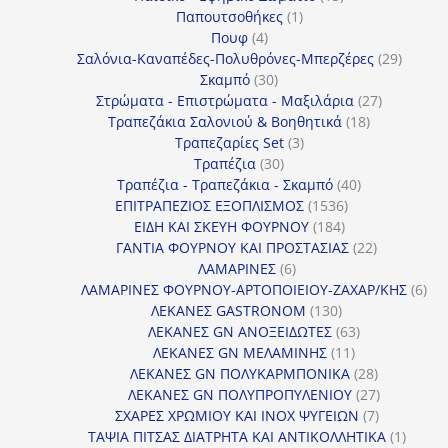
1
προϊόντα
Παπουτσοθήκες
1
4
προϊόν
Πουφ
4
προϊόντα
29
Σαλόνια-Καναπέδες-Πολυθρόνες-Μπερζέρες
29
30
προϊόν
Σκαμπό
30
προϊόντα
27
Στρώματα - Επιστρώματα - Μαξιλάρια
27
18
προϊόντα
Τραπεζάκια Σαλονιού & Βοηθητικά
18
3
προϊόντα
Τραπεζαρίες Set
3
30
προϊόντα
Τραπέζια
30
προϊόντα
40
Τραπέζια - Τραπεζάκια - Σκαμπό
40
1536
προϊόντα
ΕΠΙΤΡΑΠΕΖΙΟΣ ΕΞΟΠΛΙΣΜΟΣ
1536
184
προϊόντα
ΕΙΔΗ ΚΑΙ ΣΚΕΥΗ ΦΟΥΡΝΟΥ
184
προϊόντα
22
ΓΑΝΤΙΑ ΦΟΥΡΝΟΥ ΚΑΙ ΠΡΟΣΤΑΣΙΑΣ
22
6
προϊόντα
ΛΑΜΑΡΙΝΕΣ
6
προϊόντα
6
ΛΑΜΑΡΙΝΕΣ ΦΟΥΡΝΟΥ-ΑΡΤΟΠΟΙΕΙΟΥ-ΖΑΧΑΡ/ΚΗΣ
6
130
προ
ΛΕΚΑΝΕΣ GASTRONOM
130
προϊόντα
63
ΛΕΚΑΝΕΣ GN ΑΝΟΞΕΙΔΩΤΕΣ
63
11
προϊόντα
ΛΕΚΑΝΕΣ GN ΜΕΛΑΜΙΝΗΣ
11
προϊόντα
28
ΛΕΚΑΝΕΣ GN ΠΟΛΥΚΑΡΜΠΟΝΙΚΑ
28
προϊόντα
27
ΛΕΚΑΝΕΣ GN ΠΟΛΥΠΡΟΠΥΛΕΝΙΟΥ
27
7
προϊόντα
ΣΧΑΡΕΣ ΧΡΩΜΙΟΥ ΚΑΙ INOX ΨΥΓΕΙΩΝ
7
προϊόντα
1
ΤΑΨΙΑ ΠΙΤΣΑΣ ΔΙΑΤΡΗΤΑ ΚΑΙ ΑΝΤΙΚΟΛΛΗΤΙΚΑ
1