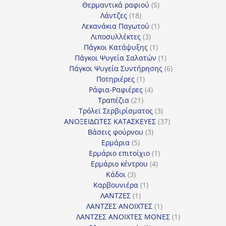
προϊόντα
5
Θερμαντικά ραφιού
5
18
προϊόντα
Λάντζες
18
προϊόντα
1
Λεκανάκια Παγωτού
1
3
προϊόν
Λιποσυλλέκτες
3
προϊόντα
1
Πάγκοι Κατάψυξης
1
προϊόν
1
Πάγκοι Ψυγεία Σαλατών
1
προϊόν
6
Πάγκοι Ψυγεία Συντήρησης
6
1
προϊόντα
Ποτηριέρες
1
προϊόν
4
Ράφια-Ραφιέρες
4
21
προϊόντα
Τραπέζια
21
προϊόντα
3
Τρόλεϊ Σερβιρίσματος
3
προϊόντα
37
ΑΝΟΞΕΙΔΩΤΕΣ ΚΑΤΑΣΚΕΥΕΣ
37
3
προϊόντα
Βάσεις φούρνου
3
5
προϊόντα
Ερμάρια
5
προϊόντα
1
Ερμάριο επιτοίχιο
1
4
προϊόν
Ερμάριο κέντρου
4
3
προϊόντα
Κάδοι
3
προϊόντα
1
Καρβουνιέρα
1
1
προϊόν
ΛΑΝΤΖΕΣ
1
προϊόν
1
ΛΑΝΤΖΕΣ ΑΝΟΙΧΤΕΣ
1
προϊόν
1
ΛΑΝΤΖΕΣ ΑΝΟΙΧΤΕΣ ΜΟΝΕΣ
1