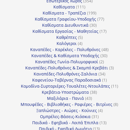
354
προϊόν
Εσωτερικός Χώρος
354
111
προϊόντα
Καθίσματα
111
προϊόντα
199
Καθίσματα - Τραπέζια
199
προϊόντα
77
Καθίσματα Γραφείου-Υποδοχής
77
30
προϊόντα
Καθίσματα Διευθυντικά
30
προϊόντα
17
Καθίσματα Εργασίας - Μαθητείας
17
5
προϊόντα
Καθρέπτες
5
4
προϊόντα
Καλόγεροι
4
προϊόντα
48
Καναπέδες - Καρέκλες - Πολυθρόνες
48
30
προϊόντα
Καναπέδες & Καθίσματα Υποδοχής
30
2
προϊόντα
Καναπέδες Γωνία-Πολυμορφικοί
2
προϊόντα
3
Καναπέδες-Πολυθρόνες & Σκαμπό Κρεβάτι
3
34
προϊόντ
Καναπέδες-Πολυθρόνες-Σαλόνια
34
προϊόντα
1
Καφενείου-Ταβέρνας Παραδοσιακά
1
προϊόν
11
Κομοδίνα-Συρταριέρες-Τουαλέτες-Ντουλάπες
11
38
προϊόν
Κρεβάτια-Υποστρώματα
38
43
προϊόντα
Μαξιλάρια - Πανιά
43
προϊόντα
8
Μπουφέδες - Βιβλιοθήκες - Ραφιέρες - Βιτρίνες
8
4
προϊό
Ξαπλώστρες - Αιώρες - Κούνιες
4
31
προϊόντα
Ομπρέλες-Βάσεις-Κιόσκια
31
προϊόντα
13
Παιδικά - Εφηβικά - Λοιπά Έπιπλα
13
13
προϊόντα
Παιδικό - Εφηβικό Δωμάτιο
13