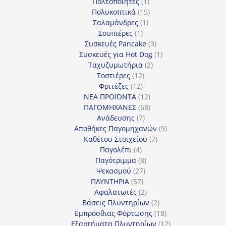
προϊόντα
1
Πολτοποιητές
1
προϊόν
15
Πολυκοπτικά
15
1
προϊόντα
Σαλαμάνδρες
1
1
προϊόν
Σουπιέρες
1
προϊόν
3
Συσκευές Pancake
3
προϊόντα
1
Συσκευές για Hot Dog
1
2
προϊόν
Ταχυζυμωτήρια
2
12
προϊόντα
Τοστιέρες
12
12
προϊόντα
Φριτέζες
12
προϊόντα
12
ΝΕΑ ΠΡΟΪΟΝΤΑ
12
προϊόντα
68
ΠΑΓΟΜΗΧΑΝΕΣ
68
7
προϊόντα
Ανάδευσης
7
προϊόντα
9
Αποθήκες Παγομηχανών
9
7
προϊόντα
Καθέτου Στοιχείου
7
4
προϊόντα
Παγολέπι
4
προϊόντα
8
Παγότριμμα
8
27
προϊόντα
Ψεκασμού
27
57
προϊόντα
ΠΛΥΝΤΗΡΙΑ
57
προϊόντα
2
Αφαλατωτές
2
προϊόντα
2
Βάσεις Πλυντηρίων
2
προϊόντα
18
Εμπρόσθιας Φόρτωσης
18
προϊόντα
12
Εξαρτήματα Πλυντηρίων
12