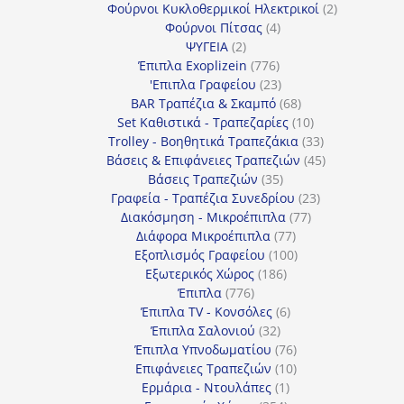
προϊόν
2
Φούρνοι Κυκλοθερμικοί Ηλεκτρικοί
2
4
προϊόντα
Φούρνοι Πίτσας
4
2
προϊόντα
ΨΥΓΕΙΑ
2
προϊόντα
776
Έπιπλα Exoplizein
776
προϊόντα
23
'Επιπλα Γραφείου
23
προϊόντα
68
BAR Τραπέζια & Σκαμπό
68
προϊόντα
10
Set Καθιστικά - Τραπεζαρίες
10
προϊόντα
33
Trolley - Βοηθητικά Τραπεζάκια
33
προϊόντα
45
Βάσεις & Επιφάνειες Τραπεζιών
45
35
προϊόντα
Βάσεις Τραπεζιών
35
προϊόντα
23
Γραφεία - Τραπέζια Συνεδρίου
23
77
προϊόντα
Διακόσμηση - Μικροέπιπλα
77
77
προϊόντα
Διάφορα Μικροέπιπλα
77
προϊόντα
100
Εξοπλισμός Γραφείου
100
186
προϊόντα
Εξωτερικός Χώρος
186
776
προϊόντα
Έπιπλα
776
προϊόντα
6
Έπιπλα TV - Κονσόλες
6
32
προϊόντα
Έπιπλα Σαλονιού
32
προϊόντα
76
Έπιπλα Υπνοδωματίου
76
10
προϊόντα
Επιφάνειες Τραπεζιών
10
1
προϊόντα
Ερμάρια - Ντουλάπες
1