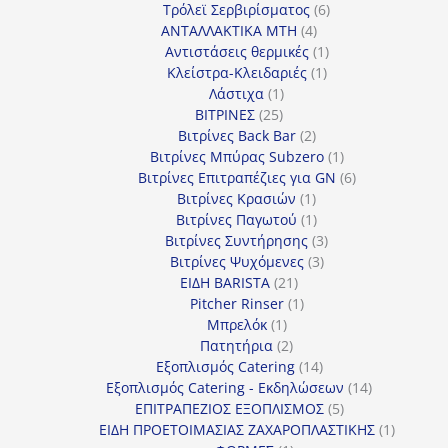
προϊόν
6
Τρόλεϊ Σερβιρίσματος
6
4
προϊόντα
ΑΝΤΑΛΛΑΚΤΙΚΑ MTH
4
προϊόντα
1
Αντιστάσεις θερμικές
1
1
προϊόν
Κλείστρα-Κλειδαριές
1
1
προϊόν
Λάστιχα
1
25
προϊόν
ΒΙΤΡΙΝΕΣ
25
προϊόντα
2
Βιτρίνες Back Bar
2
προϊόντα
1
Βιτρίνες Mπύρας Subzero
1
προϊόν
6
Βιτρίνες Επιτραπέζιες για GN
6
1
προϊόντα
Βιτρίνες Κρασιών
1
προϊόν
1
Βιτρίνες Παγωτού
1
προϊόν
3
Βιτρίνες Συντήρησης
3
3
προϊόντα
Βιτρίνες Ψυχόμενες
3
21
προϊόντα
ΕΙΔΗ BARISTA
21
προϊόντα
1
Pitcher Rinser
1
1
προϊόν
Μπρελόκ
1
προϊόν
2
Πατητήρια
2
προϊόντα
14
Εξοπλισμός Catering
14
προϊόντα
14
Εξοπλισμός Catering - Εκδηλώσεων
14
5
προϊόντα
ΕΠΙΤΡΑΠΕΖΙΟΣ ΕΞΟΠΛΙΣΜΟΣ
5
προϊόντα
1
ΕΙΔΗ ΠΡΟΕΤΟΙΜΑΣΙΑΣ ΖΑΧΑΡΟΠΛΑΣΤΙΚΗΣ
1