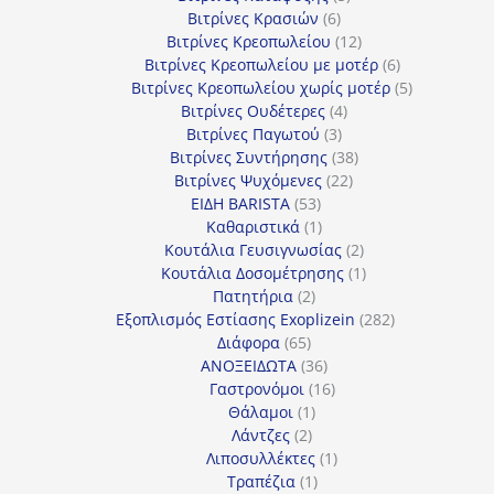
6
προϊόντα
Βιτρίνες Κρασιών
6
προϊόντα
12
Βιτρίνες Κρεοπωλείου
12
προϊόντα
6
Βιτρίνες Κρεοπωλείου με μοτέρ
6
προϊόντα
5
Βιτρίνες Κρεοπωλείου χωρίς μοτέρ
5
4
προϊόντα
Βιτρίνες Ουδέτερες
4
3
προϊόντα
Βιτρίνες Παγωτού
3
προϊόντα
38
Βιτρίνες Συντήρησης
38
22
προϊόντα
Βιτρίνες Ψυχόμενες
22
53
προϊόντα
ΕΙΔΗ BARISTA
53
προϊόντα
1
Καθαριστικά
1
προϊόν
2
Κουτάλια Γευσιγνωσίας
2
προϊόντα
1
Κουτάλια Δοσομέτρησης
1
2
προϊόν
Πατητήρια
2
προϊόντα
282
Εξοπλισμός Εστίασης Exoplizein
282
65
προϊόντα
Διάφορα
65
προϊόντα
36
ΑΝΟΞΕΙΔΩΤΑ
36
προϊόντα
16
Γαστρονόμοι
16
1
προϊόντα
Θάλαμοι
1
2
προϊόν
Λάντζες
2
προϊόντα
1
Λιποσυλλέκτες
1
1
προϊόν
Τραπέζια
1