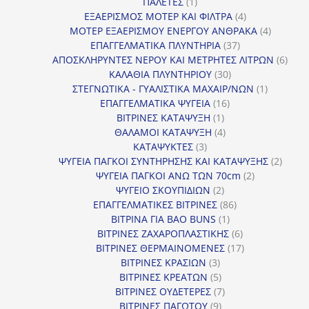
1
προϊόντα
ΠΑΛΕΤΕΣ
1
προϊόν
4
ΕΞΑΕΡΙΣΜΟΣ ΜΟΤΕΡ ΚΑΙ ΦΙΛΤΡΑ
4
προϊόντα
4
ΜΟΤΕΡ ΕΞΑΕΡΙΣΜΟΥ ΕΝΕΡΓΟΥ ΑΝΘΡΑΚΑ
4
37
προϊόντ
ΕΠΑΓΓΕΛΜΑΤΙΚΑ ΠΛΥΝΤΗΡΙΑ
37
προϊόντα
6
ΑΠΟΣΚΛΗΡΥΝΤΕΣ ΝΕΡΟΥ ΚΑΙ ΜΕΤΡΗΤΕΣ ΛΙΤΡΩΝ
6
30
προϊ
ΚΑΛΑΘΙΑ ΠΛΥΝΤΗΡΙΟΥ
30
προϊόντα
1
ΣΤΕΓΝΩΤΙΚΑ - ΓΥΑΛΙΣΤΙΚΑ ΜΑΧΑΙΡ/ΝΩΝ
1
16
προϊόν
ΕΠΑΓΓΕΛΜΑΤΙΚΑ ΨΥΓΕΙΑ
16
1
προϊόντα
ΒΙΤΡΙΝΕΣ ΚΑΤΑΨΥΞΗ
1
προϊόν
4
ΘΑΛΑΜΟΙ ΚΑΤΑΨΥΞΗ
4
3
προϊόντα
ΚΑΤΑΨΥΚΤΕΣ
3
προϊόντα
2
ΨΥΓΕΙΑ ΠΑΓΚΟΙ ΣΥΝΤΗΡΗΣΗΣ ΚΑΙ ΚΑΤΑΨΥΞΗΣ
2
2
προϊό
ΨΥΓΕΙΑ ΠΑΓΚΟΙ ΑΝΩ ΤΩΝ 70cm
2
2
προϊόντα
ΨΥΓΕΙΟ ΣΚΟΥΠΙΔΙΩΝ
2
προϊόντα
86
ΕΠΑΓΓΕΛΜΑΤΙΚΕΣ ΒΙΤΡΙΝΕΣ
86
1
προϊόντα
ΒΙΤΡΙΝΑ ΓΙΑ BAO BUNS
1
προϊόν
6
ΒΙΤΡΙΝΕΣ ΖΑΧΑΡΟΠΛΑΣΤΙΚΗΣ
6
προϊόντα
17
ΒΙΤΡΙΝΕΣ ΘΕΡΜΑΙΝΟΜΕΝΕΣ
17
3
προϊόντα
ΒΙΤΡΙΝΕΣ ΚΡΑΣΙΩΝ
3
προϊόντα
5
ΒΙΤΡΙΝΕΣ ΚΡΕΑΤΩΝ
5
προϊόντα
7
ΒΙΤΡΙΝΕΣ ΟΥΔΕΤΕΡΕΣ
7
9
προϊόντα
ΒΙΤΡΙΝΕΣ ΠΑΓΩΤΟΥ
9