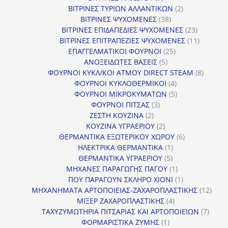
προϊόντα
2
ΒΙΤΡΙΝΕΣ ΤΥΡΙΩΝ ΑΛΛΑΝΤΙΚΩΝ
2
38
προϊόντα
ΒΙΤΡΙΝΕΣ ΨΥΧΟΜΕΝΕΣ
38
προϊόντα
23
ΒΙΤΡΙΝΕΣ ΕΠΙΔΑΠΕΔΙΕΣ ΨΥΧΟΜΕΝΕΣ
23
προϊόντα
11
ΒΙΤΡΙΝΕΣ ΕΠΙΤΡΑΠΕΖΙΕΣ ΨΥΧΟΜΕΝΕΣ
11
25
προϊόντ
ΕΠΑΓΓΕΛΜΑΤΙΚΟΙ ΦΟΥΡΝΟΙ
25
5
προϊόντα
ΑΝΟΞΕΙΔΩΤΕΣ ΒΑΣΕΙΣ
5
προϊόντα
8
ΦΟΥΡΝΟΙ ΚΥΚΛ/ΚΟΙ ΑΤΜΟΥ DIRECT STEAM
8
4
προϊόν
ΦΟΥΡΝΟΙ ΚΥΚΛΟΘΕΡΜΙΚΟΙ
4
προϊόντα
5
ΦΟΥΡΝΟΙ ΜΙΚΡΟΚΥΜΑΤΩΝ
5
3
προϊόντα
ΦΟΥΡΝΟΙ ΠΙΤΣΑΣ
3
2
προϊόντα
ΖΕΣΤΗ ΚΟΥΖΙΝΑ
2
προϊόντα
2
ΚΟΥΖΙΝΑ ΥΓΡΑΕΡΙΟΥ
2
προϊόντα
6
ΘΕΡΜΑΝΤΙΚΑ ΕΞΩΤΕΡΙΚΟΥ ΧΩΡΟΥ
6
1
προϊόντα
ΗΛΕΚΤΡΙΚΑ ΘΕΡΜΑΝΤΙΚΑ
1
5
προϊόν
ΘΕΡΜΑΝΤΙΚΑ ΥΓΡΑΕΡΙΟΥ
5
προϊόντα
1
ΜΗΧΑΝΕΣ ΠΑΡΑΓΩΓΗΣ ΠΑΓΟΥ
1
προϊόν
1
ΠΟΥ ΠΑΡΑΓΟΥΝ ΣΚΛΗΡΟ ΧΙΟΝΙ
1
προϊόν
12
ΜΗΧΑΝΗΜΑΤΑ ΑΡΤΟΠΟΙΕΙΑΣ-ΖΑΧΑΡΟΠΛΑΣΤΙΚΗΣ
12
4
προϊ
ΜΙΞΕΡ ΖΑΧΑΡΟΠΛΑΣΤΙΚΗΣ
4
προϊόντα
7
ΤΑΧΥΖΥΜΩΤΗΡΙΑ ΠΙΤΣΑΡΙΑΣ ΚΑΙ ΑΡΤΟΠΟΙΕΙΩΝ
7
1
προϊό
ΦΟΡΜΑΡΙΣΤΙΚΑ ΖΥΜΗΣ
1