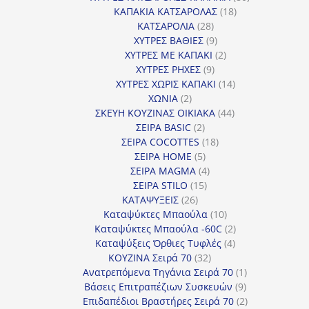
18
προϊόντα
ΚΑΠΑΚΙΑ ΚΑΤΣΑΡΟΛΑΣ
18
28
προϊόντα
ΚΑΤΣΑΡΟΛΙΑ
28
προϊόντα
9
ΧΥΤΡΕΣ ΒΑΘΙΕΣ
9
προϊόντα
2
ΧΥΤΡΕΣ ΜΕ ΚΑΠΑΚΙ
2
9
προϊόντα
ΧΥΤΡΕΣ ΡΗΧΕΣ
9
προϊόντα
14
ΧΥΤΡΕΣ ΧΩΡΙΣ ΚΑΠΑΚΙ
14
2
προϊόντα
ΧΩΝΙΑ
2
προϊόντα
44
ΣΚΕΥΗ ΚΟΥΖΙΝΑΣ ΟΙΚΙΑΚΑ
44
2
προϊόντα
ΣΕΙΡΑ BASIC
2
προϊόντα
18
ΣΕΙΡΑ COCOTTES
18
5
προϊόντα
ΣΕΙΡΑ HOME
5
προϊόντα
4
ΣΕΙΡΑ MAGMA
4
15
προϊόντα
ΣΕΙΡΑ STILO
15
26
προϊόντα
ΚΑΤΑΨΥΞΕΙΣ
26
προϊόντα
10
Καταψύκτες Μπαούλα
10
προϊόντα
2
Καταψύκτες Μπαούλα -60C
2
4
προϊόντα
Καταψύξεις Όρθιες Τυφλές
4
32
προϊόντα
ΚΟΥΖΙΝΑ Σειρά 70
32
προϊόντα
1
Ανατρεπόμενα Τηγάνια Σειρά 70
1
9
προϊόν
Βάσεις Επιτραπέζιων Συσκευών
9
προϊόντα
2
Επιδαπέδιοι Βραστήρες Σειρά 70
2