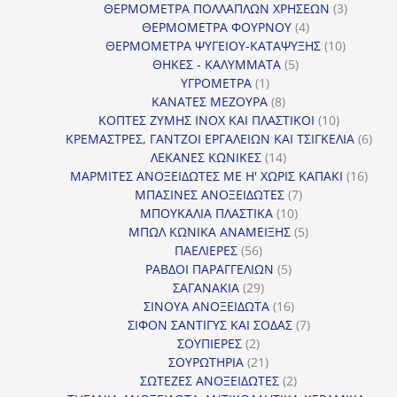
προϊόντα
3
ΘΕΡΜΟΜΕΤΡΑ ΠΟΛΛΑΠΛΩΝ ΧΡΗΣΕΩΝ
3
4
προϊόντ
ΘΕΡΜΟΜΕΤΡΑ ΦΟΥΡΝΟΥ
4
προϊόντα
10
ΘΕΡΜΟΜΕΤΡΑ ΨΥΓΕΙΟΥ-ΚΑΤΑΨΥΞΗΣ
10
5
προϊόντα
ΘΗΚΕΣ - ΚΑΛΥΜΜΑΤΑ
5
1
προϊόντα
ΥΓΡΟΜΕΤΡΑ
1
προϊόν
8
ΚΑΝΑΤΕΣ ΜΕΖΟΥΡΑ
8
προϊόντα
10
ΚΟΠΤΕΣ ΖΥΜΗΣ INOX ΚΑΙ ΠΛΑΣΤΙΚΟΙ
10
προϊόντα
6
ΚΡΕΜΑΣΤΡΕΣ, ΓΑΝΤΖΟΙ ΕΡΓΑΛΕΙΩΝ ΚΑΙ ΤΣΙΓΚΕΛΙΑ
6
14
προϊ
ΛΕΚΑΝΕΣ ΚΩΝΙΚΕΣ
14
προϊόντα
16
ΜΑΡΜΙΤΕΣ ΑΝΟΞΕΙΔΩΤΕΣ ΜΕ Η' ΧΩΡΙΣ ΚΑΠΑΚΙ
16
7
προϊ
ΜΠΑΣΙΝΕΣ ΑΝΟΞΕΙΔΩΤΕΣ
7
10
προϊόντα
ΜΠΟΥΚΑΛΙΑ ΠΛΑΣΤΙΚΑ
10
προϊόντα
5
ΜΠΩΛ ΚΩΝΙΚΑ ΑΝΑΜΕΙΞΗΣ
5
56
προϊόντα
ΠΑΕΛΙΕΡΕΣ
56
προϊόντα
5
ΡΑΒΔΟΙ ΠΑΡΑΓΓΕΛΙΩΝ
5
29
προϊόντα
ΣΑΓΑΝΑΚΙΑ
29
προϊόντα
16
ΣΙΝΟΥΑ ΑΝΟΞΕΙΔΩΤΑ
16
προϊόντα
7
ΣΙΦΟΝ ΣΑΝΤΙΓΥΣ ΚΑΙ ΣΟΔΑΣ
7
2
προϊόντα
ΣΟΥΠΙΕΡΕΣ
2
προϊόντα
21
ΣΟΥΡΩΤΗΡΙΑ
21
προϊόντα
2
ΣΩΤΕΖΕΣ ΑΝΟΞΕΙΔΩΤΕΣ
2