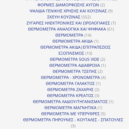
2
προϊόν
ΦΟΡΜΕΣ ΔΙΑΜΟΡΦΩΣΗΣ ΑΥΓΩΝ
2
προϊόντα
9
ΨΑΛΙΔΙΑ ΓΕΝΙΚΗΣ ΧΡΗΣΗΣ ΚΑΙ ΚΟΥΖΙΝΑΣ
9
552
προϊόντα
ΣΚΕΥΗ ΚΟΥΖΙΝΑΣ
552
προϊόντα
7
ΖΥΓΑΡΙΕΣ ΗΛΕΚΤΡΟΝΙΚΕΣ ΚΑΙ ΩΡΟΛΟΓΙΑΚΕΣ
7
61
προϊόν
ΘΕΡΜΟΜΕΤΡΑ ΑΝΑΛΟΓΙΚΑ ΚΑΙ ΨΗΦΙΑΚΑ
61
14
προϊόντ
ΘΕΡΜΟΜΕΤΡΑ
14
προϊόντα
1
ΘΕΡΜΟΜΕΤΡΑ ΑΚΙΔΑ
1
προϊόν
ΘΕΡΜΟΜΕΤΡΑ ΑΚΙΔΑ|ΕΠΙΤΡΑΠΕΖΙΟΣ
10
ΕΞΟΠΛΙΣΜΟΣ
10
προϊόντα
2
ΘΕΡΜΟΜΕΤΡΑ SOUS VIDE
2
προϊόντα
1
ΘΕΡΜΟΜΕΤΡΑ ΑΔΙΑΒΡΟΧΑ
1
2
προϊόν
ΘΕΡΜΟΜΕΤΡΑ ΤΣΕΠΗΣ
2
προϊόντα
4
ΘΕΡΜΟΜΕΤΡΑ - ΧΡΟΝΟΜΕΤΡΑ
4
1
προϊόντα
ΘΕΡΜΟΜΕΤΡΑ ΓΑΛΑΚΤΟΣ
1
2
προϊόν
ΘΕΡΜΟΜΕΤΡΑ ΖΑΧΑΡΗΣ
2
προϊόντα
3
ΘΕΡΜΟΜΕΤΡΑ ΚΡΕΑΤΟΣ
3
προϊόντα
1
ΘΕΡΜΟΜΕΤΡΑ ΛΑΔΙΟΥ/ΤΗΓΑΝΙΣΜΑΤΟΣ
1
1
προϊόν
ΘΕΡΜΟΜΕΤΡΑ ΜΑΓΝΗΤΙΚΑ
1
προϊόν
5
ΘΕΡΜΟΜΕΤΡΑ ΜΕ ΥΠΕΡΥΘΡΕΣ
5
προϊόντα
ΘΕΡΜΟΜΕΤΡΑ ΠΗΡΟΥΝΕΣ - ΚΟΥΤΑΛΕΣ - ΣΠΑΤΟΥΛΕΣ
3
3