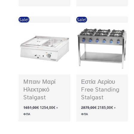
was:
τιμή
1881,00€.
2944,00€.
είναι:
2237,00€.
Sale!
Sale!
Μπαιν Μαρί
Εστία Αερίου
Ηλεκτρικό
Free Standing
Stalgast
Stalgast
Original
Η
Original
Η
1651,00
€
1254,00
€
2875,00
€
2185,00
€
+
+
price
τρέχουσα
price
τρέχουσα
ΦΠΑ
ΦΠΑ
was:
τιμή
was:
τιμή
1651,00€.
είναι:
2875,00€.
είναι:
1254,00€.
2185,00€.