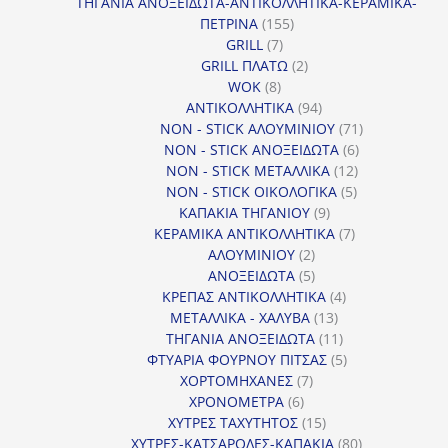
προϊόντα
ΤΗΓΑΝΙΑ ΑΝΟΞΕΙΔΩΤΑ-ΑΝΤΙΚΟΛΛΗΤΙΚΑ-ΚΕΡΑΜΙΚΑ-
155
ΠΕΤΡΙΝΑ
155
7
προϊόντα
GRILL
7
προϊόντα
2
GRILL ΠΛΑΤΩ
2
8
προϊόντα
WOK
8
προϊόντα
94
ΑΝΤΙΚΟΛΛΗΤΙΚΑ
94
προϊόντα
71
NON - STICK ΑΛΟΥΜΙΝΙΟΥ
71
6
προϊόντα
NON - STICK ΑΝΟΞΕΙΔΩΤΑ
6
12
προϊόντα
NON - STICK ΜΕΤΑΛΛΙΚΑ
12
5
προϊόντα
NON - STICK ΟΙΚΟΛΟΓΙΚΑ
5
9
προϊόντα
ΚΑΠΑΚΙΑ ΤΗΓΑΝΙΟΥ
9
προϊόντα
7
ΚΕΡΑΜΙΚΑ ΑΝΤΙΚΟΛΛΗΤΙΚΑ
7
2
προϊόντα
ΑΛΟΥΜΙΝΙΟΥ
2
προϊόντα
5
ΑΝΟΞΕΙΔΩΤΑ
5
προϊόντα
4
ΚΡΕΠΑΣ ΑΝΤΙΚΟΛΛΗΤΙΚΑ
4
13
προϊόντα
ΜΕΤΑΛΛΙΚΑ - ΧΑΛΥΒΑ
13
προϊόντα
11
ΤΗΓΑΝΙΑ ΑΝΟΞΕΙΔΩΤΑ
11
προϊόντα
5
ΦΤΥΑΡΙΑ ΦΟΥΡΝΟΥ ΠΙΤΣΑΣ
5
7
προϊόντα
ΧΟΡΤΟΜΗΧΑΝΕΣ
7
6
προϊόντα
ΧΡΟΝΟΜΕΤΡΑ
6
προϊόντα
15
ΧΥΤΡΕΣ ΤΑΧΥΤΗΤΟΣ
15
προϊόντα
80
ΧΥΤΡΕΣ-ΚΑΤΣΑΡΟΛΕΣ-ΚΑΠΑΚΙΑ
80