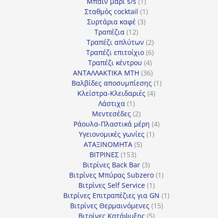
1
προϊόν
Μπαιν μαρι s/s
1
προϊόν
1
Σταθμός cocktail
1
3
προϊόν
Συρτάρια καφέ
3
12
προϊόντα
Τραπέζια
12
προϊόντα
2
Τραπέζι απλύτων
2
προϊόντα
6
Τραπέζι επιτοίχιο
6
4
προϊόντα
Τραπέζι κέντρου
4
προϊόντα
36
ΑΝΤΑΛΛΑΚΤΙΚΑ MTH
36
προϊόντα
1
Βαλβίδες αποσυμπίεσης
1
4
προϊόν
Κλείστρα-Κλειδαριές
4
1
προϊόντα
Λάστιχα
1
προϊόν
2
Μεντεσέδες
2
προϊόντα
4
Ράουλα-Πλαστικά μέρη
4
1
προϊόντα
Υγειονομικές γωνίες
1
5
προϊόν
ΑΤΑΞΙΝΟΜΗΤΑ
5
153
προϊόντα
ΒΙΤΡΙΝΕΣ
153
προϊόντα
3
Βιτρίνες Back Bar
3
προϊόντα
1
Βιτρίνες Mπύρας Subzero
1
1
προϊόν
Βιτρίνες Self Service
1
προϊόν
1
Βιτρίνες Επιτραπέζιες για GN
1
15
προϊόν
Βιτρίνες Θερμαινόμενες
15
5
προϊόντα
Βιτρίνες Κατάψυξης
5