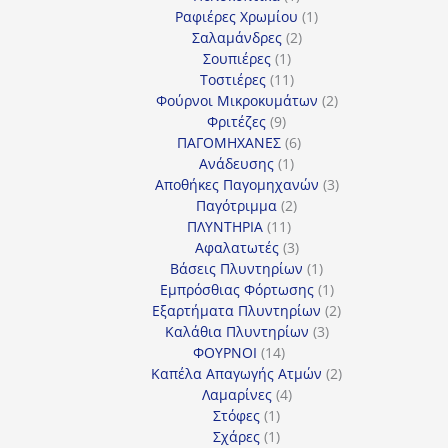
προϊόν
1
Ραφιέρες Χρωμίου
1
2
προϊόν
Σαλαμάνδρες
2
1
προϊόντα
Σουπιέρες
1
προϊόν
11
Τοστιέρες
11
προϊόντα
2
Φούρνοι Μικροκυμάτων
2
9
προϊόντα
Φριτέζες
9
προϊόντα
6
ΠΑΓΟΜΗΧΑΝΕΣ
6
1
προϊόντα
Ανάδευσης
1
προϊόν
3
Αποθήκες Παγομηχανών
3
2
προϊόντα
Παγότριμμα
2
11
προϊόντα
ΠΛΥΝΤΗΡΙΑ
11
προϊόντα
3
Αφαλατωτές
3
προϊόντα
1
Βάσεις Πλυντηρίων
1
προϊόν
1
Εμπρόσθιας Φόρτωσης
1
προϊόν
2
Εξαρτήματα Πλυντηρίων
2
3
προϊόντα
Καλάθια Πλυντηρίων
3
14
προϊόντα
ΦΟΥΡΝΟΙ
14
προϊόντα
2
Καπέλα Απαγωγής Ατμών
2
4
προϊόντα
Λαμαρίνες
4
1
προϊόντα
Στόφες
1
προϊόν
1
Σχάρες
1