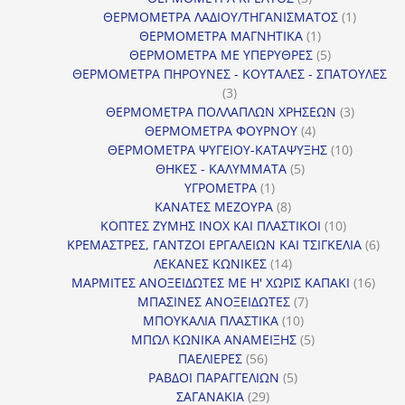
προϊόντα
1
ΘΕΡΜΟΜΕΤΡΑ ΛΑΔΙΟΥ/ΤΗΓΑΝΙΣΜΑΤΟΣ
1
1
προϊόν
ΘΕΡΜΟΜΕΤΡΑ ΜΑΓΝΗΤΙΚΑ
1
προϊόν
5
ΘΕΡΜΟΜΕΤΡΑ ΜΕ ΥΠΕΡΥΘΡΕΣ
5
προϊόντα
ΘΕΡΜΟΜΕΤΡΑ ΠΗΡΟΥΝΕΣ - ΚΟΥΤΑΛΕΣ - ΣΠΑΤΟΥΛΕΣ
3
3
προϊόντα
3
ΘΕΡΜΟΜΕΤΡΑ ΠΟΛΛΑΠΛΩΝ ΧΡΗΣΕΩΝ
3
4
προϊόντ
ΘΕΡΜΟΜΕΤΡΑ ΦΟΥΡΝΟΥ
4
προϊόντα
10
ΘΕΡΜΟΜΕΤΡΑ ΨΥΓΕΙΟΥ-ΚΑΤΑΨΥΞΗΣ
10
5
προϊόντα
ΘΗΚΕΣ - ΚΑΛΥΜΜΑΤΑ
5
1
προϊόντα
ΥΓΡΟΜΕΤΡΑ
1
προϊόν
8
ΚΑΝΑΤΕΣ ΜΕΖΟΥΡΑ
8
προϊόντα
10
ΚΟΠΤΕΣ ΖΥΜΗΣ INOX ΚΑΙ ΠΛΑΣΤΙΚΟΙ
10
προϊόντα
6
ΚΡΕΜΑΣΤΡΕΣ, ΓΑΝΤΖΟΙ ΕΡΓΑΛΕΙΩΝ ΚΑΙ ΤΣΙΓΚΕΛΙΑ
6
14
προϊ
ΛΕΚΑΝΕΣ ΚΩΝΙΚΕΣ
14
προϊόντα
16
ΜΑΡΜΙΤΕΣ ΑΝΟΞΕΙΔΩΤΕΣ ΜΕ Η' ΧΩΡΙΣ ΚΑΠΑΚΙ
16
7
προϊ
ΜΠΑΣΙΝΕΣ ΑΝΟΞΕΙΔΩΤΕΣ
7
10
προϊόντα
ΜΠΟΥΚΑΛΙΑ ΠΛΑΣΤΙΚΑ
10
προϊόντα
5
ΜΠΩΛ ΚΩΝΙΚΑ ΑΝΑΜΕΙΞΗΣ
5
56
προϊόντα
ΠΑΕΛΙΕΡΕΣ
56
προϊόντα
5
ΡΑΒΔΟΙ ΠΑΡΑΓΓΕΛΙΩΝ
5
29
προϊόντα
ΣΑΓΑΝΑΚΙΑ
29