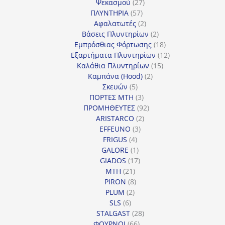
27
προϊόντα
Ψεκασμού
27
57
προϊόντα
ΠΛΥΝΤΗΡΙΑ
57
προϊόντα
2
Αφαλατωτές
2
προϊόντα
2
Βάσεις Πλυντηρίων
2
προϊόντα
18
Εμπρόσθιας Φόρτωσης
18
προϊόντα
12
Εξαρτήματα Πλυντηρίων
12
15
προϊόντα
Καλάθια Πλυντηρίων
15
2
προϊόντα
Καμπάνα (Hood)
2
5
προϊόντα
Σκευών
5
προϊόντα
3
ΠΟΡΤΕΣ MTH
3
προϊόντα
92
ΠΡΟΜΗΘΕΥΤΕΣ
92
2
προϊόντα
ARISTARCO
2
3
προϊόντα
EFFEUNO
3
4
προϊόντα
FRIGUS
4
προϊόντα
1
GALORE
1
προϊόν
17
GIADOS
17
21
προϊόντα
MTH
21
προϊόντα
8
PIRON
8
2
προϊόντα
PLUM
2
6
προϊόντα
SLS
6
προϊόντα
28
STALGAST
28
66
προϊόντα
ΦΟΥΡΝΟΙ
66