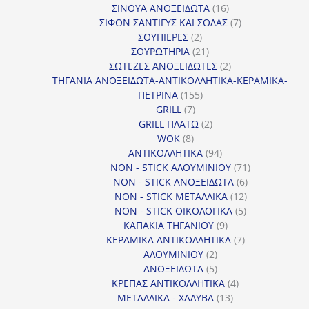
προϊόντα
16
ΣΙΝΟΥΑ ΑΝΟΞΕΙΔΩΤΑ
16
προϊόντα
7
ΣΙΦΟΝ ΣΑΝΤΙΓΥΣ ΚΑΙ ΣΟΔΑΣ
7
2
προϊόντα
ΣΟΥΠΙΕΡΕΣ
2
προϊόντα
21
ΣΟΥΡΩΤΗΡΙΑ
21
προϊόντα
2
ΣΩΤΕΖΕΣ ΑΝΟΞΕΙΔΩΤΕΣ
2
προϊόντα
ΤΗΓΑΝΙΑ ΑΝΟΞΕΙΔΩΤΑ-ΑΝΤΙΚΟΛΛΗΤΙΚΑ-ΚΕΡΑΜΙΚΑ-
155
ΠΕΤΡΙΝΑ
155
7
προϊόντα
GRILL
7
προϊόντα
2
GRILL ΠΛΑΤΩ
2
8
προϊόντα
WOK
8
προϊόντα
94
ΑΝΤΙΚΟΛΛΗΤΙΚΑ
94
προϊόντα
71
NON - STICK ΑΛΟΥΜΙΝΙΟΥ
71
6
προϊόντα
NON - STICK ΑΝΟΞΕΙΔΩΤΑ
6
12
προϊόντα
NON - STICK ΜΕΤΑΛΛΙΚΑ
12
5
προϊόντα
NON - STICK ΟΙΚΟΛΟΓΙΚΑ
5
9
προϊόντα
ΚΑΠΑΚΙΑ ΤΗΓΑΝΙΟΥ
9
προϊόντα
7
ΚΕΡΑΜΙΚΑ ΑΝΤΙΚΟΛΛΗΤΙΚΑ
7
2
προϊόντα
ΑΛΟΥΜΙΝΙΟΥ
2
προϊόντα
5
ΑΝΟΞΕΙΔΩΤΑ
5
προϊόντα
4
ΚΡΕΠΑΣ ΑΝΤΙΚΟΛΛΗΤΙΚΑ
4
13
προϊόντα
ΜΕΤΑΛΛΙΚΑ - ΧΑΛΥΒΑ
13