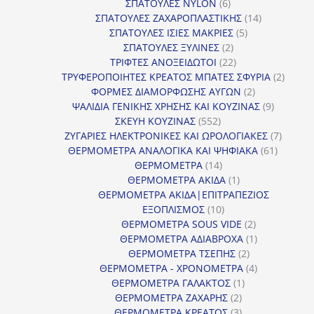
6
προϊόντ
ΣΠΑΤΟΥΛΕΣ NYLON
6
προϊόντα
14
ΣΠΑΤΟΥΛΕΣ ΖΑΧΑΡΟΠΛΑΣΤΙΚΗΣ
14
5
προϊόντα
ΣΠΑΤΟΥΛΕΣ ΙΣΙΕΣ ΜΑΚΡΙΕΣ
5
2
προϊόντα
ΣΠΑΤΟΥΛΕΣ ΞΥΛΙΝΕΣ
2
προϊόντα
22
ΤΡΙΦΤΕΣ ΑΝΟΞΕΙΔΩΤΟΙ
22
προϊόντα
2
ΤΡΥΦΕΡΟΠΟΙΗΤΕΣ ΚΡΕΑΤΟΣ ΜΠΑΤΕΣ ΣΦΥΡΙΑ
2
2
προϊόν
ΦΟΡΜΕΣ ΔΙΑΜΟΡΦΩΣΗΣ ΑΥΓΩΝ
2
προϊόντα
9
ΨΑΛΙΔΙΑ ΓΕΝΙΚΗΣ ΧΡΗΣΗΣ ΚΑΙ ΚΟΥΖΙΝΑΣ
9
552
προϊόντα
ΣΚΕΥΗ ΚΟΥΖΙΝΑΣ
552
προϊόντα
7
ΖΥΓΑΡΙΕΣ ΗΛΕΚΤΡΟΝΙΚΕΣ ΚΑΙ ΩΡΟΛΟΓΙΑΚΕΣ
7
61
προϊόν
ΘΕΡΜΟΜΕΤΡΑ ΑΝΑΛΟΓΙΚΑ ΚΑΙ ΨΗΦΙΑΚΑ
61
14
προϊόντ
ΘΕΡΜΟΜΕΤΡΑ
14
προϊόντα
1
ΘΕΡΜΟΜΕΤΡΑ ΑΚΙΔΑ
1
προϊόν
ΘΕΡΜΟΜΕΤΡΑ ΑΚΙΔΑ|ΕΠΙΤΡΑΠΕΖΙΟΣ
10
ΕΞΟΠΛΙΣΜΟΣ
10
προϊόντα
2
ΘΕΡΜΟΜΕΤΡΑ SOUS VIDE
2
προϊόντα
1
ΘΕΡΜΟΜΕΤΡΑ ΑΔΙΑΒΡΟΧΑ
1
2
προϊόν
ΘΕΡΜΟΜΕΤΡΑ ΤΣΕΠΗΣ
2
προϊόντα
4
ΘΕΡΜΟΜΕΤΡΑ - ΧΡΟΝΟΜΕΤΡΑ
4
1
προϊόντα
ΘΕΡΜΟΜΕΤΡΑ ΓΑΛΑΚΤΟΣ
1
2
προϊόν
ΘΕΡΜΟΜΕΤΡΑ ΖΑΧΑΡΗΣ
2
προϊόντα
3
ΘΕΡΜΟΜΕΤΡΑ ΚΡΕΑΤΟΣ
3