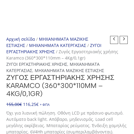
Αρχική σελίδα
/
ΜΗΧΑΝΗΜΑΤΑ ΜΑΖΙΚΗΣ
ΕΣΤΙΑΣΗΣ
/
ΜΗΧΑΝΗΜΑΤΑ ΚΑΤΕΡΓΑΣΙΑΣ
/
ΖΥΓΟΙ
ΕΡΓΑΣΤΗΡΙΑΚΗΣ ΧΡΗΣΗΣ
/ Ζυγός Εργαστηριακής χρήσης
Karamco (360*300*110mm – 4Kg/0,1gr)
ΖΥΓΟΙ ΕΡΓΑΣΤΗΡΙΑΚΗΣ ΧΡΗΣΗΣ
,
ΜΗΧΑΝΗΜΑΤΑ
ΚΑΤΕΡΓΑΣΙΑΣ
,
ΜΗΧΑΝΗΜΑΤΑ ΜΑΖΙΚΗΣ ΕΣΤΙΑΣΗΣ
ΖΥΓΌΣ ΕΡΓΑΣΤΗΡΙΑΚΉΣ ΧΡΉΣΗΣ
KARAMCO (360*300*110MM –
4KG/0,1GR)
Original
Η
155,00
€
116,25
€
+ ΦΠΑ
price
τρέχουσα
Όχι για λιανική πώληση. Οθόνη LCD με πράσινο φωτισμό.
was:
τιμή
Αυτόματο back light. Απόβαρο, μηδενισμός. Load cell
155,00€.
είναι:
μεγάλης ακρίβειας. Μπαταρίας ρεύματος. Ένδειξη χαμηλής
116,25€.
μπαταρίας. 6V4Hh μπαταρίες (συμπεριλαμβάνονται).