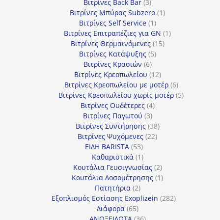
προϊόντα
3
Βιτρίνες Back Bar
3
προϊόντα
1
Βιτρίνες Mπύρας Subzero
1
1
προϊόν
Βιτρίνες Self Service
1
προϊόν
1
Βιτρίνες Επιτραπέζιες για GN
1
15
προϊόν
Βιτρίνες Θερμαινόμενες
15
5
προϊόντα
Βιτρίνες Κατάψυξης
5
6
προϊόντα
Βιτρίνες Κρασιών
6
προϊόντα
12
Βιτρίνες Κρεοπωλείου
12
προϊόντα
6
Βιτρίνες Κρεοπωλείου με μοτέρ
6
προϊόντα
5
Βιτρίνες Κρεοπωλείου χωρίς μοτέρ
5
4
προϊόντα
Βιτρίνες Ουδέτερες
4
3
προϊόντα
Βιτρίνες Παγωτού
3
προϊόντα
38
Βιτρίνες Συντήρησης
38
22
προϊόντα
Βιτρίνες Ψυχόμενες
22
53
προϊόντα
ΕΙΔΗ BARISTA
53
προϊόντα
1
Καθαριστικά
1
προϊόν
2
Κουτάλια Γευσιγνωσίας
2
προϊόντα
1
Κουτάλια Δοσομέτρησης
1
2
προϊόν
Πατητήρια
2
προϊόντα
282
Εξοπλισμός Εστίασης Exoplizein
282
65
προϊόντα
Διάφορα
65
προϊόντα
36
ΑΝΟΞΕΙΔΩΤΑ
36