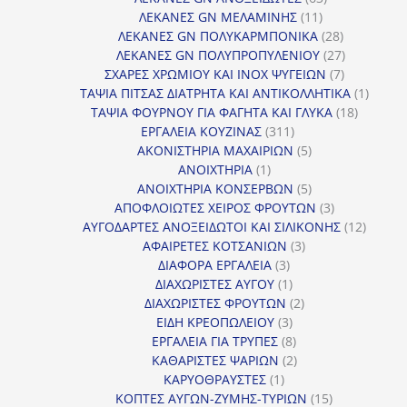
11
προϊόντα
ΛΕΚΑΝΕΣ GN ΜΕΛΑΜΙΝΗΣ
11
προϊόντα
28
ΛΕΚΑΝΕΣ GN ΠΟΛΥΚΑΡΜΠΟΝΙΚΑ
28
προϊόντα
27
ΛΕΚΑΝΕΣ GN ΠΟΛΥΠΡΟΠΥΛΕΝΙΟΥ
27
7
προϊόντα
ΣΧΑΡΕΣ ΧΡΩΜΙΟΥ ΚΑΙ INOX ΨΥΓΕΙΩΝ
7
προϊόντα
1
ΤΑΨΙΑ ΠΙΤΣΑΣ ΔΙΑΤΡΗΤΑ ΚΑΙ ΑΝΤΙΚΟΛΛΗΤΙΚΑ
1
18
προϊόν
ΤΑΨΙΑ ΦΟΥΡΝΟΥ ΓΙΑ ΦΑΓΗΤΑ ΚΑΙ ΓΛΥΚΑ
18
311
προϊόντ
ΕΡΓΑΛΕΙΑ ΚΟΥΖΙΝΑΣ
311
προϊόντα
5
ΑΚΟΝΙΣΤΗΡΙΑ ΜΑΧΑΙΡΙΩΝ
5
1
προϊόντα
ΑΝΟΙΧΤΗΡΙΑ
1
προϊόν
5
ΑΝΟΙΧΤΗΡΙΑ ΚΟΝΣΕΡΒΩΝ
5
προϊόντα
3
ΑΠΟΦΛΟΙΩΤΕΣ ΧΕΙΡΟΣ ΦΡΟΥΤΩΝ
3
προϊόντα
12
ΑΥΓΟΔΑΡΤΕΣ ΑΝΟΞΕΙΔΩΤΟΙ ΚΑΙ ΣΙΛΙΚΟΝΗΣ
12
3
προϊόν
ΑΦΑΙΡΕΤΕΣ ΚΟΤΣΑΝΙΩΝ
3
3
προϊόντα
ΔΙΑΦΟΡΑ ΕΡΓΑΛΕΙΑ
3
προϊόντα
1
ΔΙΑΧΩΡΙΣΤΕΣ ΑΥΓΟΥ
1
προϊόν
2
ΔΙΑΧΩΡΙΣΤΕΣ ΦΡΟΥΤΩΝ
2
3
προϊόντα
ΕΙΔΗ ΚΡΕΟΠΩΛΕΙΟΥ
3
προϊόντα
8
ΕΡΓΑΛΕΙΑ ΓΙΑ ΤΡΥΠΕΣ
8
προϊόντα
2
ΚΑΘΑΡΙΣΤΕΣ ΨΑΡΙΩΝ
2
1
προϊόντα
ΚΑΡΥΟΘΡΑΥΣΤΕΣ
1
προϊόν
15
ΚΟΠΤΕΣ ΑΥΓΩΝ-ΖΥΜΗΣ-ΤΥΡΙΩΝ
15