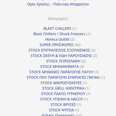
Οροι Χρησης – Πολιτικη Απορρητου
Κατηγορίες
1
BLAST CHILLERS
1
προϊόν
1
Blast Chillers / Shock Freezers
1
2
προϊόν
Horeca Outlet
2
προϊόντα
46
SUPER ΠΡΟΣΦΟΡΕΣ
46
προϊόντα
2
STOCK ΕΠΙΤΡΑΠΕΖΙΟΣ ΕΞΟΠΛΙΣΜΟΣ
2
προϊόντα
2
STOCK ΣΚΕΥΗ & ΕΙΔΗ ΠΑΡΟΥΣΙΑΣΗΣ
2
2
προϊόντα
STOCK ΠΟΡΣΕΛΑΝΗ
2
4
προϊόντα
STOCK ΜΗΧΑΝΗΜΑΤΑ
4
προϊόντα
1
STOCK ΜΗΧΑΝΕΣ ΠΑΡΑΓΩΓΗΣ ΠΑΓΟΥ
1
προϊόν
1
STOCK ΠΟΥ ΠΑΡΑΓΟΥΝ ΣΥΜΠΑΓΕΣ ΠΑΓΑΚΙ
1
1
προϊόν
STOCK ΜΙΚΡΟΣΥΣΚΕΥΕΣ
1
προϊόν
1
STOCK GRILL ΗΛΕΚΤΡΙΚΑ
1
προϊόν
1
STOCK ΠΛΑΤΩ ΥΓΡΑΕΡΙΟΥ
1
1
προϊόν
STOCK ΥΓΙΕΙΝΗ & HACCP
1
1
προϊόν
STOCK ΒΡΥΣΕΣ
1
1
προϊόν
STOCK ΨΥΓΕΙΑ
1
προϊόν
14
Ειδικές Προσφορές
14