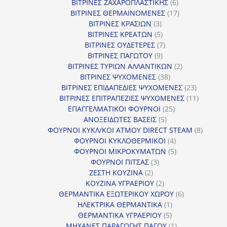
προϊόν
6
ΒΙΤΡΙΝΕΣ ΖΑΧΑΡΟΠΛΑΣΤΙΚΗΣ
6
προϊόντα
17
ΒΙΤΡΙΝΕΣ ΘΕΡΜΑΙΝΟΜΕΝΕΣ
17
3
προϊόντα
ΒΙΤΡΙΝΕΣ ΚΡΑΣΙΩΝ
3
προϊόντα
5
ΒΙΤΡΙΝΕΣ ΚΡΕΑΤΩΝ
5
προϊόντα
7
ΒΙΤΡΙΝΕΣ ΟΥΔΕΤΕΡΕΣ
7
9
προϊόντα
ΒΙΤΡΙΝΕΣ ΠΑΓΩΤΟΥ
9
προϊόντα
2
ΒΙΤΡΙΝΕΣ ΤΥΡΙΩΝ ΑΛΛΑΝΤΙΚΩΝ
2
38
προϊόντα
ΒΙΤΡΙΝΕΣ ΨΥΧΟΜΕΝΕΣ
38
προϊόντα
23
ΒΙΤΡΙΝΕΣ ΕΠΙΔΑΠΕΔΙΕΣ ΨΥΧΟΜΕΝΕΣ
23
προϊόντα
11
ΒΙΤΡΙΝΕΣ ΕΠΙΤΡΑΠΕΖΙΕΣ ΨΥΧΟΜΕΝΕΣ
11
25
προϊόντ
ΕΠΑΓΓΕΛΜΑΤΙΚΟΙ ΦΟΥΡΝΟΙ
25
5
προϊόντα
ΑΝΟΞΕΙΔΩΤΕΣ ΒΑΣΕΙΣ
5
προϊόντα
8
ΦΟΥΡΝΟΙ ΚΥΚΛ/ΚΟΙ ΑΤΜΟΥ DIRECT STEAM
8
4
προϊόν
ΦΟΥΡΝΟΙ ΚΥΚΛΟΘΕΡΜΙΚΟΙ
4
προϊόντα
5
ΦΟΥΡΝΟΙ ΜΙΚΡΟΚΥΜΑΤΩΝ
5
3
προϊόντα
ΦΟΥΡΝΟΙ ΠΙΤΣΑΣ
3
2
προϊόντα
ΖΕΣΤΗ ΚΟΥΖΙΝΑ
2
προϊόντα
2
ΚΟΥΖΙΝΑ ΥΓΡΑΕΡΙΟΥ
2
προϊόντα
6
ΘΕΡΜΑΝΤΙΚΑ ΕΞΩΤΕΡΙΚΟΥ ΧΩΡΟΥ
6
1
προϊόντα
ΗΛΕΚΤΡΙΚΑ ΘΕΡΜΑΝΤΙΚΑ
1
5
προϊόν
ΘΕΡΜΑΝΤΙΚΑ ΥΓΡΑΕΡΙΟΥ
5
προϊόντα
1
ΜΗΧΑΝΕΣ ΠΑΡΑΓΩΓΗΣ ΠΑΓΟΥ
1