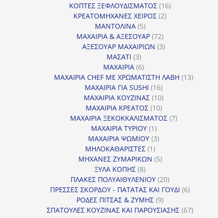
16
προϊόντα
ΚΟΠΤΕΣ ΞΕΦΛΟΥΔΙΣΜΑΤΟΣ
16
2
προϊόντα
ΚΡΕΑΤΟΜΗΧΑΝΕΣ ΧΕΙΡΟΣ
2
5
προϊόντα
ΜΑΝΤΟΛΙΝΑ
5
προϊόντα
72
ΜΑΧΑΙΡΙΑ & ΑΞΕΣΟΥΑΡ
72
προϊόντα
3
ΑΞΕΣΟΥΑΡ ΜΑΧΑΙΡΙΩΝ
3
3
προϊόντα
ΜΑΣΑΤΙ
3
προϊόντα
6
ΜΑΧΑΙΡΙΑ
6
προϊόντα
13
ΜΑΧΑΙΡΙΑ CHEF ΜΕ ΧΡΩΜΑΤΙΣΤΗ ΛΑΒΗ
13
16
προϊόντ
ΜΑΧΑΙΡΙΑ ΓΙΑ SUSHI
16
προϊόντα
10
ΜΑΧΑΙΡΙΑ ΚΟΥΖΙΝΑΣ
10
10
προϊόντα
ΜΑΧΑΙΡΙΑ ΚΡΕΑΤΟΣ
10
προϊόντα
7
ΜΑΧΑΙΡΙΑ ΞΕΚΟΚΚΑΛΙΣΜΑΤΟΣ
7
1
προϊόντα
ΜΑΧΑΙΡΙΑ ΤΥΡΙΟΥ
1
προϊόν
3
ΜΑΧΑΙΡΙΑ ΨΩΜΙΟΥ
3
1
προϊόντα
ΜΗΛΟΚΑΘΑΡΙΣΤΕΣ
1
προϊόν
5
ΜΗΧΑΝΕΣ ΖΥΜΑΡΙΚΩΝ
5
8
προϊόντα
ΞΥΛΑ ΚΟΠΗΣ
8
προϊόντα
20
ΠΛΑΚΕΣ ΠΟΛΥΑΙΘΥΛΕΝΙΟΥ
20
προϊόντα
6
ΠΡΕΣΣΕΣ ΣΚΟΡΔΟΥ - ΠΑΤΑΤΑΣ ΚΑΙ ΓΟΥΔΙ
6
9
προϊόντα
ΡΟΔΕΣ ΠΙΤΣΑΣ & ΖΥΜΗΣ
9
προϊόντα
67
ΣΠΑΤΟΥΛΕΣ ΚΟΥΖΙΝΑΣ ΚΑΙ ΠΑΡΟΥΣΙΑΣΗΣ
67