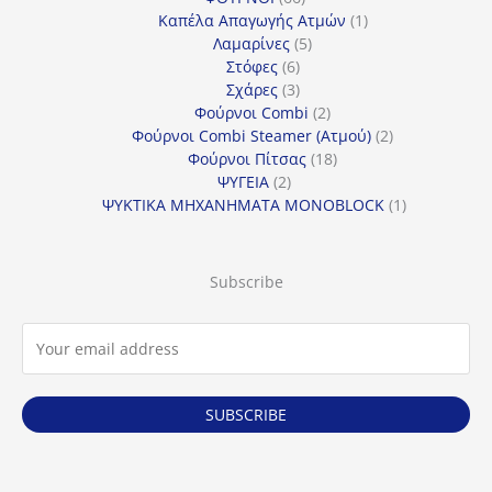
προϊόντα
1
Καπέλα Απαγωγής Ατμών
1
5
προϊόν
Λαμαρίνες
5
6
προϊόντα
Στόφες
6
προϊόντα
3
Σχάρες
3
προϊόντα
2
Φούρνοι Combi
2
προϊόντα
2
Φούρνοι Combi Steamer (Ατμού)
2
18
προϊόντα
Φούρνοι Πίτσας
18
2
προϊόντα
ΨΥΓΕΙΑ
2
προϊόντα
1
ΨΥΚΤΙΚΑ ΜΗΧΑΝΗΜΑΤΑ MONOBLOCK
1
προϊόν
Subscribe
SUBSCRIBE