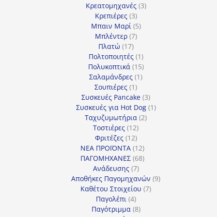
προϊόν
3
Κρεατομηχανές
3
3
προϊόντα
Κρεπιέρες
3
προϊόντα
5
Μπαιν Μαρί
5
7
προϊόντα
Μπλέντερ
7
17
προϊόντα
Πλατώ
17
προϊόντα
1
Πολτοποιητές
1
προϊόν
15
Πολυκοπτικά
15
1
προϊόντα
Σαλαμάνδρες
1
1
προϊόν
Σουπιέρες
1
προϊόν
3
Συσκευές Pancake
3
προϊόντα
1
Συσκευές για Hot Dog
1
2
προϊόν
Ταχυζυμωτήρια
2
12
προϊόντα
Τοστιέρες
12
12
προϊόντα
Φριτέζες
12
προϊόντα
12
ΝΕΑ ΠΡΟΪΟΝΤΑ
12
προϊόντα
68
ΠΑΓΟΜΗΧΑΝΕΣ
68
7
προϊόντα
Ανάδευσης
7
προϊόντα
9
Αποθήκες Παγομηχανών
9
7
προϊόντα
Καθέτου Στοιχείου
7
4
προϊόντα
Παγολέπι
4
προϊόντα
8
Παγότριμμα
8