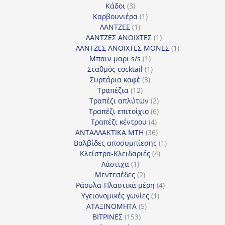
3
προϊόντα
Κάδοι
3
προϊόντα
1
Καρβουνιέρα
1
1
προϊόν
ΛΑΝΤΖΕΣ
1
προϊόν
1
ΛΑΝΤΖΕΣ ΑΝΟΙΧΤΕΣ
1
προϊόν
1
ΛΑΝΤΖΕΣ ΑΝΟΙΧΤΕΣ ΜΟΝΕΣ
1
1
προϊόν
Μπαιν μαρι s/s
1
προϊόν
1
Σταθμός cocktail
1
3
προϊόν
Συρτάρια καφέ
3
12
προϊόντα
Τραπέζια
12
προϊόντα
2
Τραπέζι απλύτων
2
προϊόντα
6
Τραπέζι επιτοίχιο
6
4
προϊόντα
Τραπέζι κέντρου
4
προϊόντα
36
ΑΝΤΑΛΛΑΚΤΙΚΑ MTH
36
προϊόντα
1
Βαλβίδες αποσυμπίεσης
1
4
προϊόν
Κλείστρα-Κλειδαριές
4
1
προϊόντα
Λάστιχα
1
προϊόν
2
Μεντεσέδες
2
προϊόντα
4
Ράουλα-Πλαστικά μέρη
4
1
προϊόντα
Υγειονομικές γωνίες
1
5
προϊόν
ΑΤΑΞΙΝΟΜΗΤΑ
5
153
προϊόντα
ΒΙΤΡΙΝΕΣ
153