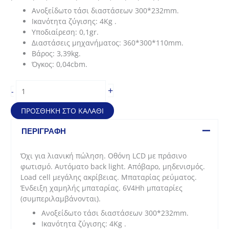
Ανοξείδωτο τάσι διαστάσεων 300*232mm.
Ικανότητα ζύγισης: 4Kg .
Υποδιαίρεση: 0,1gr.
Διαστάσεις μηχανήματος: 360*300*110mm.
Βάρος: 3,39kg.
Όγκος: 0,04cbm.
Ζυγός
+
-
Εργαστηριακής
χρήσης
ΠΡΟΣΘΉΚΗ ΣΤΟ ΚΑΛΆΘΙ
Karamco
(360*300*110mm
ΠΕΡΙΓΡΑΦΉ
-
4Kg/0,1gr)
Όχι για λιανική πώληση. Οθόνη LCD με πράσινο
ποσότητα
φωτισμό. Αυτόματο back light. Απόβαρο, μηδενισμός.
Load cell μεγάλης ακρίβειας. Μπαταρίας ρεύματος.
Ένδειξη χαμηλής μπαταρίας. 6V4Hh μπαταρίες
(συμπεριλαμβάνονται).
Ανοξείδωτο τάσι διαστάσεων 300*232mm.
Ικανότητα ζύγισης: 4Kg .