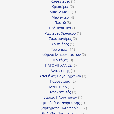
1
προϊόν
Καφετιέρες
1
2
προϊόν
Κρεπιέρες
2
προϊόντα
1
Μπαιν Μαρί
1
4
προϊόν
Μπλέντερ
4
3
προϊόντα
Πλατώ
3
προϊόντα
1
Πολυκοπτικά
1
προϊόν
1
Ραφιέρες Χρωμίου
1
2
προϊόν
Σαλαμάνδρες
2
1
προϊόντα
Σουπιέρες
1
προϊόν
11
Τοστιέρες
11
προϊόντα
2
Φούρνοι Μικροκυμάτων
2
9
προϊόντα
Φριτέζες
9
προϊόντα
6
ΠΑΓΟΜΗΧΑΝΕΣ
6
1
προϊόντα
Ανάδευσης
1
προϊόν
3
Αποθήκες Παγομηχανών
3
2
προϊόντα
Παγότριμμα
2
11
προϊόντα
ΠΛΥΝΤΗΡΙΑ
11
προϊόντα
3
Αφαλατωτές
3
προϊόντα
1
Βάσεις Πλυντηρίων
1
προϊόν
1
Εμπρόσθιας Φόρτωσης
1
προϊόν
2
Εξαρτήματα Πλυντηρίων
2
3
προϊόντα
Καλάθια Πλυντηρίων
3