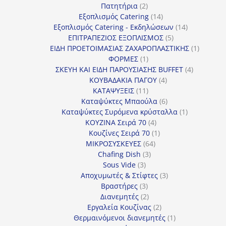
προϊόν
2
Πατητήρια
2
προϊόντα
14
Εξοπλισμός Catering
14
προϊόντα
14
Εξοπλισμός Catering - Εκδηλώσεων
14
5
προϊόντα
ΕΠΙΤΡΑΠΕΖΙΟΣ ΕΞΟΠΛΙΣΜΟΣ
5
προϊόντα
1
ΕΙΔΗ ΠΡΟΕΤΟΙΜΑΣΙΑΣ ΖΑΧΑΡΟΠΛΑΣΤΙΚΗΣ
1
1
προϊόν
ΦΟΡΜΕΣ
1
προϊόν
4
ΣΚΕΥΗ ΚΑΙ ΕΙΔΗ ΠΑΡΟΥΣΙΑΣΗΣ BUFFET
4
4
προϊόντα
ΚΟΥΒΑΔΑΚΙΑ ΠΑΓΟΥ
4
11
προϊόντα
ΚΑΤΑΨΥΞΕΙΣ
11
προϊόντα
6
Καταψύκτες Μπαούλα
6
προϊόντα
1
Καταψύκτες Συρόμενα κρύσταλλα
1
4
προϊόν
ΚΟΥΖΙΝΑ Σειρά 70
4
προϊόντα
1
Κουζίνες Σειρά 70
1
64
προϊόν
ΜΙΚΡΟΣΥΣΚΕΥΕΣ
64
3
προϊόντα
Chafing Dish
3
3
προϊόντα
Sous Vide
3
προϊόντα
3
Αποχυμωτές & Στίφτες
3
3
προϊόντα
Βραστήρες
3
προϊόντα
2
Διανεμητές
2
προϊόντα
2
Εργαλεία Κουζίνας
2
προϊόντα
1
Θερμαινόμενοι διανεμητές
1