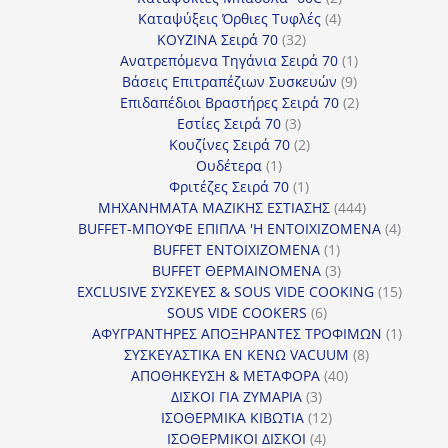
4
προϊόντα
Καταψύξεις Όρθιες Τυφλές
4
32
προϊόντα
ΚΟΥΖΙΝΑ Σειρά 70
32
προϊόντα
1
Ανατρεπόμενα Τηγάνια Σειρά 70
1
9
προϊόν
Βάσεις Επιτραπέζιων Συσκευών
9
προϊόντα
2
Επιδαπέδιοι Βραστήρες Σειρά 70
2
3
προϊόντα
Εστίες Σειρά 70
3
προϊόντα
2
Κουζίνες Σειρά 70
2
1
προϊόντα
Ουδέτερα
1
προϊόν
1
Φριτέζες Σειρά 70
1
προϊόν
444
ΜΗΧΑΝΗΜΑΤΑ ΜΑΖΙΚΗΣ ΕΣΤΙΑΣΗΣ
444
προϊόντα
4
BUFFET-ΜΠΟΥΦΕ ΕΠΙΠΛΑ 'Η ΕΝΤΟΙΧΙΖΟΜΕΝΑ
4
1
προϊόν
BUFFET ΕΝΤΟΙΧΙΖΟΜΕΝΑ
1
προϊόν
3
BUFFET ΘΕΡΜΑΙΝΟΜΕΝΑ
3
προϊόντα
15
EXCLUSIVE ΣΥΣΚΕΥΕΣ & SOUS VIDE COOKING
15
6
προϊόν
SOUS VIDE COOKERS
6
προϊόντα
1
ΑΦΥΓΡΑΝΤΗΡΕΣ ΑΠΟΞΗΡΑΝΤΕΣ ΤΡΟΦΙΜΩΝ
1
8
προϊόν
ΣΥΣΚΕΥΑΣΤΙΚΑ ΕΝ ΚΕΝΩ VACUUM
8
40
προϊόντα
ΑΠΟΘΗΚΕΥΣΗ & ΜΕΤΑΦΟΡΑ
40
3
προϊόντα
ΔΙΣΚΟΙ ΓΙΑ ΖΥΜΑΡΙΑ
3
προϊόντα
12
ΙΣΟΘΕΡΜΙΚΑ ΚΙΒΩΤΙΑ
12
4
προϊόντα
ΙΣΟΘΕΡΜΙΚΟΙ ΔΙΣΚΟΙ
4