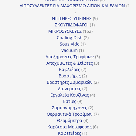
προϊόντα
ΛΙΠΟΣΥΛΛΕΚΤΕΣ ΓΙΑ ΔΙΑΧΩΡΙΣΜΟ ΛΙΠΩΝ ΚΑΙ ΕΛΑΙΩΝ
1
1
προϊόν
9
ΝΙΠΤΗΡΕΣ ΥΓΙΕΙΝΗΣ
9
1
προϊόντα
ΣΚΟΥΠΙΔΟΦΑΓΟΙ
1
162
προϊόν
ΜΙΚΡΟΣΥΣΚΕΥΕΣ
162
2
προϊόντα
Chafing Dish
2
1
προϊόντα
Sous Vide
1
1
προϊόν
Vacuum
1
προϊόν
3
Αποξηραντές Τροφίμων
3
3
προϊόντα
Αποχυμωτές & Στίφτες
3
2
προϊόντα
Βαφλιέρες
2
προϊόντα
2
Βραστήρες
2
προϊόντα
2
Βραστήρες Ζυμαρικών
2
2
προϊόντα
Διανεμητές
2
προϊόντα
4
Εργαλεία Κουζίνας
4
9
προϊόντα
Εστίες
9
προϊόντα
2
Ζαμπονομηχανές
2
προϊόντα
7
Θερμαντικά Τροφίμων
7
4
προϊόντα
Θερμόμετρα
4
προϊόντα
6
Καρότσια Μεταφοράς
6
1
προϊόντα
Καφετιέρες
1