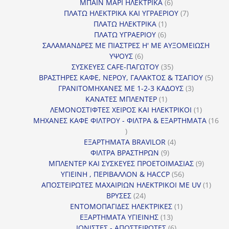
προϊόν
6
ΜΠΑΙΝ ΜΑΡΙ ΗΛΕΚΤΡΙΚΑ
6
προϊόντα
7
ΠΛΑΤΩ ΗΛΕΚΤΡΙΚΑ ΚΑΙ ΥΓΡΑΕΡΙΟΥ
7
1
προϊόντα
ΠΛΑΤΩ ΗΛΕΚΤΡΙΚΑ
1
6
προϊόν
ΠΛΑΤΩ ΥΓΡΑΕΡΙΟΥ
6
προϊόντα
ΣΑΛΑΜΑΝΔΡΕΣ ΜΕ ΠΙΑΣΤΡΕΣ Η' ΜΕ ΑΥΞΟΜΕΙΩΣΗ
6
ΥΨΟΥΣ
6
προϊόντα
35
ΣΥΣΚΕΥΕΣ CAFE-ΠΑΓΩΤΟΥ
35
προϊόντα
5
ΒΡΑΣΤΗΡΕΣ ΚΑΦΕ, ΝΕΡΟΥ, ΓΑΛΑΚΤΟΣ & ΤΣΑΓΙΟΥ
5
3
προϊ
ΓΡΑΝΙΤΟΜΗΧΑΝΕΣ ΜΕ 1-2-3 ΚΑΔΟΥΣ
3
1
προϊόντα
ΚΑΝΑΤΕΣ ΜΠΛΕΝΤΕΡ
1
προϊόν
1
ΛΕΜΟΝΟΣΤΙΦΤΕΣ ΧΕΙΡΟΣ ΚΑΙ ΗΛΕΚΤΡΙΚΟΙ
1
προϊόν
ΜΗΧΑΝΕΣ ΚΑΦΕ ΦΙΛΤΡΟΥ - ΦΙΛΤΡΑ & ΕΞΑΡΤΗΜΑΤΑ
16
16
προϊόντα
4
ΕΞΑΡΤΗΜΑΤΑ BRAVILOR
4
9
προϊόντα
ΦΙΛΤΡΑ ΒΡΑΣΤΗΡΩΝ
9
προϊόντα
9
ΜΠΛΕΝΤΕΡ ΚΑΙ ΣΥΣΚΕΥΕΣ ΠΡΟΕΤΟΙΜΑΣΙΑΣ
9
56
προϊόντ
ΥΓΙΕΙΝΗ , ΠΕΡΙΒΑΛΛΟΝ & HACCP
56
προϊόντα
1
ΑΠΟΣΤΕΙΡΩΤΕΣ ΜΑΧΑΙΡΙΩΝ ΗΛΕΚΤΡΙΚΟΙ ΜΕ UV
1
24
προϊό
ΒΡΥΣΕΣ
24
προϊόντα
1
ΕΝΤΟΜΟΠΑΓΙΔΕΣ ΗΛΕΚΤΡΙΚΕΣ
1
13
προϊόν
ΕΞΑΡΤΗΜΑΤΑ ΥΓΙΕΙΝΗΣ
13
προϊόντα
6
ΙΟΝΙΣΤΕΣ - ΑΠΟΣΤΕΙΡΩΤΕΣ
6