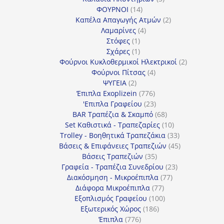
14
προϊόντα
ΦΟΥΡΝΟΙ
14
προϊόντα
2
Καπέλα Απαγωγής Ατμών
2
4
προϊόντα
Λαμαρίνες
4
1
προϊόντα
Στόφες
1
προϊόν
1
Σχάρες
1
προϊόν
2
Φούρνοι Κυκλοθερμικοί Ηλεκτρικοί
2
4
προϊόντα
Φούρνοι Πίτσας
4
2
προϊόντα
ΨΥΓΕΙΑ
2
προϊόντα
776
Έπιπλα Exoplizein
776
προϊόντα
23
'Επιπλα Γραφείου
23
προϊόντα
68
BAR Τραπέζια & Σκαμπό
68
προϊόντα
10
Set Καθιστικά - Τραπεζαρίες
10
προϊόντα
33
Trolley - Βοηθητικά Τραπεζάκια
33
προϊόντα
45
Βάσεις & Επιφάνειες Τραπεζιών
45
35
προϊόντα
Βάσεις Τραπεζιών
35
προϊόντα
23
Γραφεία - Τραπέζια Συνεδρίου
23
77
προϊόντα
Διακόσμηση - Μικροέπιπλα
77
77
προϊόντα
Διάφορα Μικροέπιπλα
77
προϊόντα
100
Εξοπλισμός Γραφείου
100
186
προϊόντα
Εξωτερικός Χώρος
186
776
προϊόντα
Έπιπλα
776