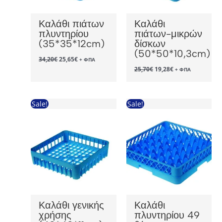
Καλάθι πιάτων
Καλάθι
πλυντηρίου
πιάτων-μικρών
(35*35*12cm)
δίσκων
(50*50*10,3cm)
Original
Η
34,20
€
25,65
€
+ ΦΠΑ
price
τρέχουσα
Original
Η
25,70
€
19,28
€
+ ΦΠΑ
was:
τιμή
price
τρέχουσα
34,20€.
είναι:
was:
τιμή
25,65€.
25,70€.
είναι:
19,28€.
Sale!
Sale!
Καλάθι γενικής
Καλάθι
χρήσης
πλυντηρίου 49