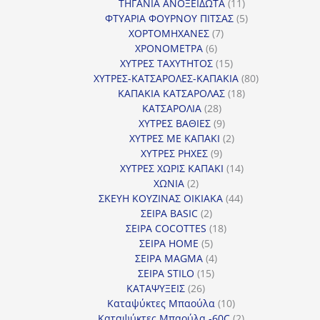
προϊόντα
11
ΤΗΓΑΝΙΑ ΑΝΟΞΕΙΔΩΤΑ
11
προϊόντα
5
ΦΤΥΑΡΙΑ ΦΟΥΡΝΟΥ ΠΙΤΣΑΣ
5
7
προϊόντα
ΧΟΡΤΟΜΗΧΑΝΕΣ
7
6
προϊόντα
ΧΡΟΝΟΜΕΤΡΑ
6
προϊόντα
15
ΧΥΤΡΕΣ ΤΑΧΥΤΗΤΟΣ
15
προϊόντα
80
ΧΥΤΡΕΣ-ΚΑΤΣΑΡΟΛΕΣ-ΚΑΠΑΚΙΑ
80
18
προϊόντα
ΚΑΠΑΚΙΑ ΚΑΤΣΑΡΟΛΑΣ
18
28
προϊόντα
ΚΑΤΣΑΡΟΛΙΑ
28
προϊόντα
9
ΧΥΤΡΕΣ ΒΑΘΙΕΣ
9
προϊόντα
2
ΧΥΤΡΕΣ ΜΕ ΚΑΠΑΚΙ
2
9
προϊόντα
ΧΥΤΡΕΣ ΡΗΧΕΣ
9
προϊόντα
14
ΧΥΤΡΕΣ ΧΩΡΙΣ ΚΑΠΑΚΙ
14
2
προϊόντα
ΧΩΝΙΑ
2
προϊόντα
44
ΣΚΕΥΗ ΚΟΥΖΙΝΑΣ ΟΙΚΙΑΚΑ
44
2
προϊόντα
ΣΕΙΡΑ BASIC
2
προϊόντα
18
ΣΕΙΡΑ COCOTTES
18
5
προϊόντα
ΣΕΙΡΑ HOME
5
προϊόντα
4
ΣΕΙΡΑ MAGMA
4
15
προϊόντα
ΣΕΙΡΑ STILO
15
26
προϊόντα
ΚΑΤΑΨΥΞΕΙΣ
26
προϊόντα
10
Καταψύκτες Μπαούλα
10
προϊόντα
2
Καταψύκτες Μπαούλα -60C
2