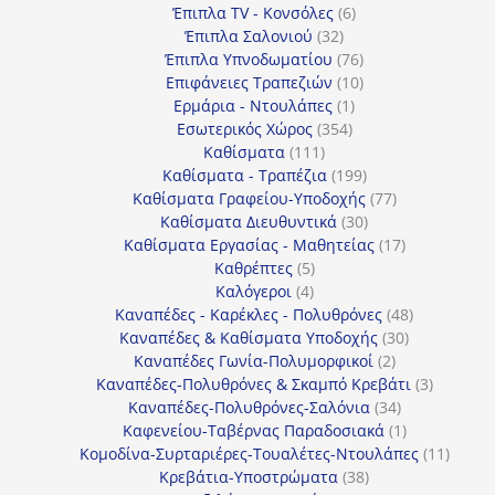
προϊόντα
6
Έπιπλα TV - Κονσόλες
6
32
προϊόντα
Έπιπλα Σαλονιού
32
προϊόντα
76
Έπιπλα Υπνοδωματίου
76
10
προϊόντα
Επιφάνειες Τραπεζιών
10
1
προϊόντα
Ερμάρια - Ντουλάπες
1
354
προϊόν
Εσωτερικός Χώρος
354
111
προϊόντα
Καθίσματα
111
προϊόντα
199
Καθίσματα - Τραπέζια
199
προϊόντα
77
Καθίσματα Γραφείου-Υποδοχής
77
30
προϊόντα
Καθίσματα Διευθυντικά
30
προϊόντα
17
Καθίσματα Εργασίας - Μαθητείας
17
5
προϊόντα
Καθρέπτες
5
4
προϊόντα
Καλόγεροι
4
προϊόντα
48
Καναπέδες - Καρέκλες - Πολυθρόνες
48
30
προϊόντα
Καναπέδες & Καθίσματα Υποδοχής
30
2
προϊόντα
Καναπέδες Γωνία-Πολυμορφικοί
2
προϊόντα
3
Καναπέδες-Πολυθρόνες & Σκαμπό Κρεβάτι
3
34
προϊόντ
Καναπέδες-Πολυθρόνες-Σαλόνια
34
προϊόντα
1
Καφενείου-Ταβέρνας Παραδοσιακά
1
προϊόν
11
Κομοδίνα-Συρταριέρες-Τουαλέτες-Ντουλάπες
11
38
προϊόν
Κρεβάτια-Υποστρώματα
38