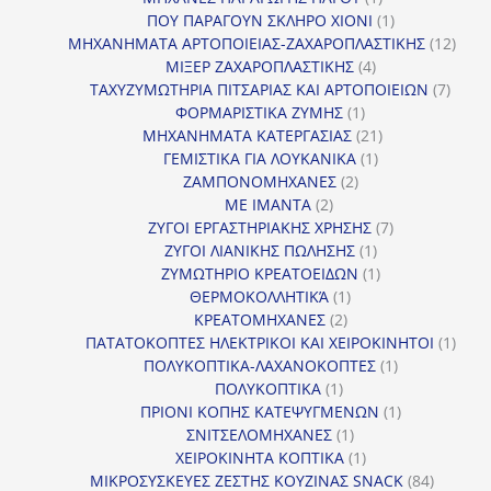
προϊόν
1
ΠΟΥ ΠΑΡΑΓΟΥΝ ΣΚΛΗΡΟ ΧΙΟΝΙ
1
προϊόν
12
ΜΗΧΑΝΗΜΑΤΑ ΑΡΤΟΠΟΙΕΙΑΣ-ΖΑΧΑΡΟΠΛΑΣΤΙΚΗΣ
12
4
προϊ
ΜΙΞΕΡ ΖΑΧΑΡΟΠΛΑΣΤΙΚΗΣ
4
προϊόντα
7
ΤΑΧΥΖΥΜΩΤΗΡΙΑ ΠΙΤΣΑΡΙΑΣ ΚΑΙ ΑΡΤΟΠΟΙΕΙΩΝ
7
1
προϊό
ΦΟΡΜΑΡΙΣΤΙΚΑ ΖΥΜΗΣ
1
προϊόν
21
ΜΗΧΑΝΗΜΑΤΑ ΚΑΤΕΡΓΑΣΙΑΣ
21
1
προϊόντα
ΓΕΜΙΣΤΙΚΑ ΓΙΑ ΛΟΥΚΑΝΙΚΑ
1
2
προϊόν
ΖΑΜΠΟΝΟΜΗΧΑΝΕΣ
2
2
προϊόντα
ΜΕ ΙΜΑΝΤΑ
2
προϊόντα
7
ΖΥΓΟΙ ΕΡΓΑΣΤΗΡΙΑΚΗΣ ΧΡΗΣΗΣ
7
1
προϊόντα
ΖΥΓΟΙ ΛΙΑΝΙΚΗΣ ΠΩΛΗΣΗΣ
1
προϊόν
1
ΖΥΜΩΤΗΡΙΟ ΚΡΕΑΤΟΕΙΔΩΝ
1
1
προϊόν
ΘΕΡΜΟΚΟΛΛΗΤΙΚΆ
1
2
προϊόν
ΚΡΕΑΤΟΜΗΧΑΝΕΣ
2
προϊόντα
1
ΠΑΤΑΤΟΚΟΠΤΕΣ ΗΛΕΚΤΡΙΚΟΙ ΚΑΙ ΧΕΙΡΟΚΙΝΗΤΟΙ
1
1
προϊ
ΠΟΛΥΚΟΠΤΙΚΑ-ΛΑΧΑΝΟΚΟΠΤΕΣ
1
1
προϊόν
ΠΟΛΥΚΟΠΤΙΚΑ
1
προϊόν
1
ΠΡΙΟΝΙ ΚΟΠΗΣ ΚΑΤΕΨΥΓΜΕΝΩΝ
1
1
προϊόν
ΣΝΙΤΣΕΛΟΜΗΧΑΝΕΣ
1
προϊόν
1
ΧΕΙΡΟΚΙΝΗΤΑ ΚΟΠΤΙΚΑ
1
προϊόν
84
ΜΙΚΡΟΣΥΣΚΕΥΕΣ ΖΕΣΤΗΣ ΚΟΥΖΙΝΑΣ SNACK
84