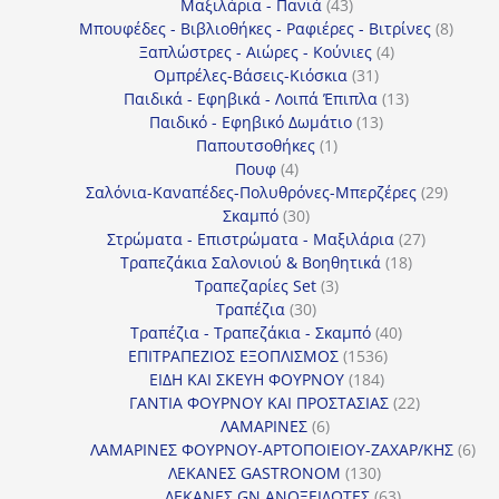
43
προϊόντα
Μαξιλάρια - Πανιά
43
προϊόντα
8
Μπουφέδες - Βιβλιοθήκες - Ραφιέρες - Βιτρίνες
8
4
προϊό
Ξαπλώστρες - Αιώρες - Κούνιες
4
31
προϊόντα
Ομπρέλες-Βάσεις-Κιόσκια
31
προϊόντα
13
Παιδικά - Εφηβικά - Λοιπά Έπιπλα
13
13
προϊόντα
Παιδικό - Εφηβικό Δωμάτιο
13
1
προϊόντα
Παπουτσοθήκες
1
4
προϊόν
Πουφ
4
προϊόντα
29
Σαλόνια-Καναπέδες-Πολυθρόνες-Μπερζέρες
29
30
προϊόν
Σκαμπό
30
προϊόντα
27
Στρώματα - Επιστρώματα - Μαξιλάρια
27
18
προϊόντα
Τραπεζάκια Σαλονιού & Βοηθητικά
18
3
προϊόντα
Τραπεζαρίες Set
3
30
προϊόντα
Τραπέζια
30
προϊόντα
40
Τραπέζια - Τραπεζάκια - Σκαμπό
40
1536
προϊόντα
ΕΠΙΤΡΑΠΕΖΙΟΣ ΕΞΟΠΛΙΣΜΟΣ
1536
184
προϊόντα
ΕΙΔΗ ΚΑΙ ΣΚΕΥΗ ΦΟΥΡΝΟΥ
184
προϊόντα
22
ΓΑΝΤΙΑ ΦΟΥΡΝΟΥ ΚΑΙ ΠΡΟΣΤΑΣΙΑΣ
22
6
προϊόντα
ΛΑΜΑΡΙΝΕΣ
6
προϊόντα
6
ΛΑΜΑΡΙΝΕΣ ΦΟΥΡΝΟΥ-ΑΡΤΟΠΟΙΕΙΟΥ-ΖΑΧΑΡ/ΚΗΣ
6
130
προ
ΛΕΚΑΝΕΣ GASTRONOM
130
προϊόντα
63
ΛΕΚΑΝΕΣ GN ΑΝΟΞΕΙΔΩΤΕΣ
63