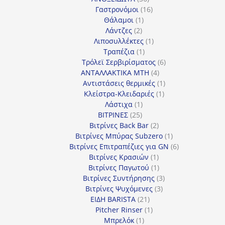
προϊόντα
16
Γαστρονόμοι
16
1
προϊόντα
Θάλαμοι
1
2
προϊόν
Λάντζες
2
προϊόντα
1
Λιποσυλλέκτες
1
1
προϊόν
Τραπέζια
1
προϊόν
6
Τρόλεϊ Σερβιρίσματος
6
4
προϊόντα
ΑΝΤΑΛΛΑΚΤΙΚΑ MTH
4
προϊόντα
1
Αντιστάσεις θερμικές
1
1
προϊόν
Κλείστρα-Κλειδαριές
1
1
προϊόν
Λάστιχα
1
25
προϊόν
ΒΙΤΡΙΝΕΣ
25
προϊόντα
2
Βιτρίνες Back Bar
2
προϊόντα
1
Βιτρίνες Mπύρας Subzero
1
προϊόν
6
Βιτρίνες Επιτραπέζιες για GN
6
1
προϊόντα
Βιτρίνες Κρασιών
1
προϊόν
1
Βιτρίνες Παγωτού
1
προϊόν
3
Βιτρίνες Συντήρησης
3
3
προϊόντα
Βιτρίνες Ψυχόμενες
3
21
προϊόντα
ΕΙΔΗ BARISTA
21
προϊόντα
1
Pitcher Rinser
1
1
προϊόν
Μπρελόκ
1