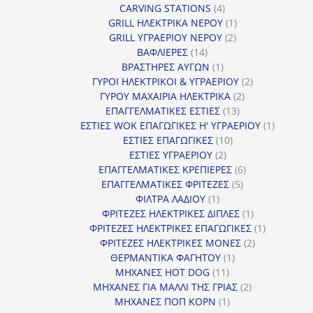
4
προϊόντ
CARVING STATIONS
4
προϊόντα
1
GRILL ΗΛΕΚΤΡΙΚΑ ΝΕΡΟΥ
1
2
προϊόν
GRILL ΥΓΡΑΕΡΙΟΥ ΝΕΡΟΥ
2
14
προϊόντα
ΒΑΦΛΙΕΡΕΣ
14
προϊόντα
1
ΒΡΑΣΤΗΡΕΣ ΑΥΓΩΝ
1
προϊόν
2
ΓΥΡΟΙ ΗΛΕΚΤΡΙΚΟΙ & ΥΓΡΑΕΡΙΟΥ
2
2
προϊόντα
ΓΥΡΟΥ ΜΑΧΑΙΡΙΑ ΗΛΕΚΤΡΙΚΑ
2
13
προϊόντα
ΕΠΑΓΓΕΛΜΑΤΙΚΕΣ ΕΣΤΙΕΣ
13
προϊόντα
1
ΕΣΤΙΕΣ WOK ΕΠΑΓΩΓΙΚΕΣ Η' ΥΓΡΑΕΡΙΟΥ
1
10
προϊόν
ΕΣΤΙΕΣ ΕΠΑΓΩΓΙΚΕΣ
10
2
προϊόντα
ΕΣΤΙΕΣ ΥΓΡΑΕΡΙΟΥ
2
προϊόντα
6
ΕΠΑΓΓΕΛΜΑΤΙΚΕΣ ΚΡΕΠΙΕΡΕΣ
6
5
προϊόντα
ΕΠΑΓΓΕΛΜΑΤΙΚΕΣ ΦΡΙΤΕΖΕΣ
5
1
προϊόντα
ΦΙΛΤΡΑ ΛΑΔΙΟΥ
1
προϊόν
1
ΦΡΙΤΕΖΕΣ ΗΛΕΚΤΡΙΚΕΣ ΔΙΠΛΕΣ
1
προϊόν
1
ΦΡΙΤΕΖΕΣ ΗΛΕΚΤΡΙΚΕΣ ΕΠΑΓΩΓΙΚΕΣ
1
2
προϊόν
ΦΡΙΤΕΖΕΣ ΗΛΕΚΤΡΙΚΕΣ ΜΟΝΕΣ
2
1
προϊόντα
ΘΕΡΜΑΝΤΙΚΑ ΦΑΓΗΤΟΥ
1
11
προϊόν
ΜΗΧΑΝΕΣ HOT DOG
11
προϊόντα
2
ΜΗΧΑΝΕΣ ΓΙΑ ΜΑΛΛΙ ΤΗΣ ΓΡΙΑΣ
2
1
προϊόντα
ΜΗΧΑΝΕΣ ΠΟΠ ΚΟΡΝ
1