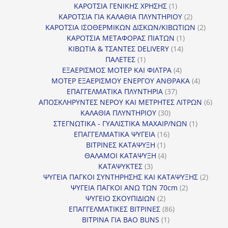
προϊόντα
1
ΚΑΡΟΤΣΙΑ ΓΕΝΙΚΗΣ ΧΡΗΣΗΣ
1
προϊόν
2
ΚΑΡΟΤΣΙΑ ΓΙΑ ΚΑΛΑΘΙΑ ΠΛΥΝΤΗΡΙΟΥ
2
προϊόντα
2
ΚΑΡΟΤΣΙΑ ΙΣΟΘΕΡΜΙΚΩΝ ΔΙΣΚΩΝ/ΚΙΒΩΤΙΩΝ
2
1
προϊόν
ΚΑΡΟΤΣΙΑ ΜΕΤΑΦΟΡΑΣ ΠΙΑΤΩΝ
1
14
προϊόν
ΚΙΒΩΤΙΑ & ΤΣΑΝΤΕΣ DELIVERY
14
1
προϊόντα
ΠΑΛΕΤΕΣ
1
προϊόν
4
ΕΞΑΕΡΙΣΜΟΣ ΜΟΤΕΡ ΚΑΙ ΦΙΛΤΡΑ
4
προϊόντα
4
ΜΟΤΕΡ ΕΞΑΕΡΙΣΜΟΥ ΕΝΕΡΓΟΥ ΑΝΘΡΑΚΑ
4
37
προϊόντ
ΕΠΑΓΓΕΛΜΑΤΙΚΑ ΠΛΥΝΤΗΡΙΑ
37
προϊόντα
6
ΑΠΟΣΚΛΗΡΥΝΤΕΣ ΝΕΡΟΥ ΚΑΙ ΜΕΤΡΗΤΕΣ ΛΙΤΡΩΝ
6
30
προϊ
ΚΑΛΑΘΙΑ ΠΛΥΝΤΗΡΙΟΥ
30
προϊόντα
1
ΣΤΕΓΝΩΤΙΚΑ - ΓΥΑΛΙΣΤΙΚΑ ΜΑΧΑΙΡ/ΝΩΝ
1
16
προϊόν
ΕΠΑΓΓΕΛΜΑΤΙΚΑ ΨΥΓΕΙΑ
16
1
προϊόντα
ΒΙΤΡΙΝΕΣ ΚΑΤΑΨΥΞΗ
1
προϊόν
4
ΘΑΛΑΜΟΙ ΚΑΤΑΨΥΞΗ
4
3
προϊόντα
ΚΑΤΑΨΥΚΤΕΣ
3
προϊόντα
2
ΨΥΓΕΙΑ ΠΑΓΚΟΙ ΣΥΝΤΗΡΗΣΗΣ ΚΑΙ ΚΑΤΑΨΥΞΗΣ
2
2
προϊό
ΨΥΓΕΙΑ ΠΑΓΚΟΙ ΑΝΩ ΤΩΝ 70cm
2
2
προϊόντα
ΨΥΓΕΙΟ ΣΚΟΥΠΙΔΙΩΝ
2
προϊόντα
86
ΕΠΑΓΓΕΛΜΑΤΙΚΕΣ ΒΙΤΡΙΝΕΣ
86
1
προϊόντα
ΒΙΤΡΙΝΑ ΓΙΑ BAO BUNS
1