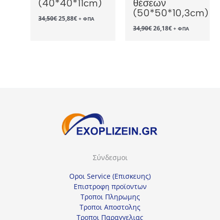
(40*40*11cm)
θέσεων
(50*50*10,3cm)
Original
Η
34,50
€
25,88
€
+ ΦΠΑ
price
τρέχουσα
Original
Η
34,90
€
26,18
€
+ ΦΠΑ
was:
τιμή
price
τρέχουσα
34,50€.
είναι:
was:
τιμή
25,88€.
34,90€.
είναι:
26,18€.
Σύνδεσμοι
Οροι Service (Επισκευης)
Επιστροφη προϊοντων
Τροποι Πληρωμης
Τροποι Αποστολης
Τροποι Παραγγελιας