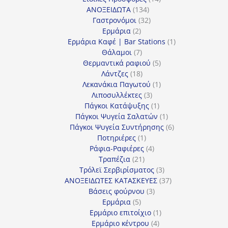
134
προϊόντα
ΑΝΟΞΕΙΔΩΤΑ
134
προϊόντα
32
Γαστρονόμοι
32
2
προϊόντα
Ερμάρια
2
προϊόντα
1
Ερμάρια Καφέ | Bar Stations
1
7
προϊόν
Θάλαμοι
7
προϊόντα
5
Θερμαντικά ραφιού
5
18
προϊόντα
Λάντζες
18
προϊόντα
1
Λεκανάκια Παγωτού
1
3
προϊόν
Λιποσυλλέκτες
3
προϊόντα
1
Πάγκοι Κατάψυξης
1
προϊόν
1
Πάγκοι Ψυγεία Σαλατών
1
προϊόν
6
Πάγκοι Ψυγεία Συντήρησης
6
1
προϊόντα
Ποτηριέρες
1
προϊόν
4
Ράφια-Ραφιέρες
4
21
προϊόντα
Τραπέζια
21
προϊόντα
3
Τρόλεϊ Σερβιρίσματος
3
προϊόντα
37
ΑΝΟΞΕΙΔΩΤΕΣ ΚΑΤΑΣΚΕΥΕΣ
37
3
προϊόντα
Βάσεις φούρνου
3
5
προϊόντα
Ερμάρια
5
προϊόντα
1
Ερμάριο επιτοίχιο
1
4
προϊόν
Ερμάριο κέντρου
4