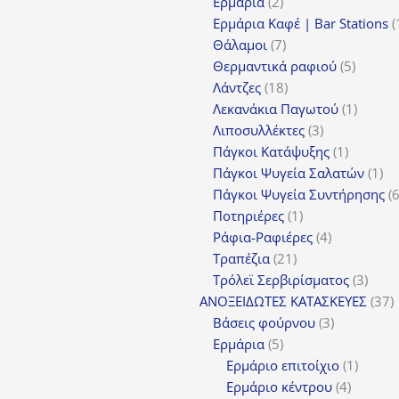
2
προϊόντα
Ερμάρια
2
προϊόντα
Ερμάρια Καφέ | Bar Stations
7
Θάλαμοι
7
προϊόντα
5
Θερμαντικά ραφιού
5
18
προϊόν
Λάντζες
18
προϊόντα
1
Λεκανάκια Παγωτού
1
3
προϊόν
Λιποσυλλέκτες
3
προϊόντα
1
Πάγκοι Κατάψυξης
1
προϊόν
1
Πάγκοι Ψυγεία Σαλατών
1
πρ
Πάγκοι Ψυγεία Συντήρησης
1
Ποτηριέρες
1
προϊόν
4
Ράφια-Ραφιέρες
4
21
προϊόντα
Τραπέζια
21
προϊόντα
3
Τρόλεϊ Σερβιρίσματος
3
προϊ
3
ΑΝΟΞΕΙΔΩΤΕΣ ΚΑΤΑΣΚΕΥΕΣ
37
3
π
Βάσεις φούρνου
3
5
προϊόντα
Ερμάρια
5
προϊόντα
1
Ερμάριο επιτοίχιο
1
4
προϊόν
Ερμάριο κέντρου
4