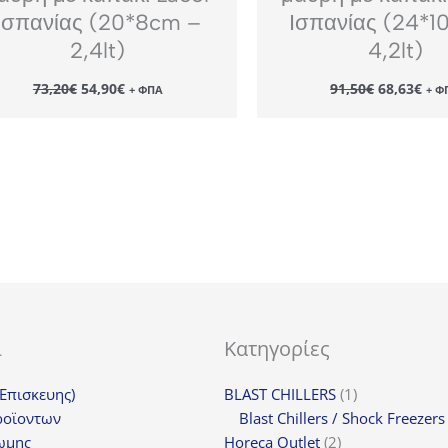
Ισπανίας (20*8cm –
Ισπανίας (24*1
2,4lt)
4,2lt)
Original
Η
Original
Η
73,20
€
54,90
€
91,50
€
68,63
€
+ ΦΠΑ
+ Φ
price
τρέχουσα
price
τρέ
was:
τιμή
was:
τιμ
73,20€.
είναι:
91,50€.
είν
54,90€.
68,
ι
Κατηγορίες
1
(Επισκευης)
BLAST CHILLERS
1
προϊόν
ροϊοντων
Blast Chillers / Shock Freezers
2
ωμης
Horeca Outlet
2