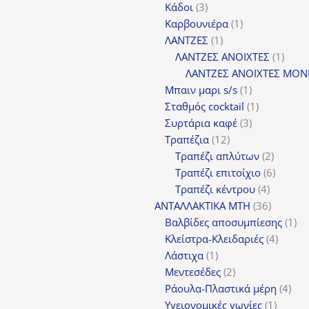
3
προϊόντ
Κάδοι
3
προϊόντα
1
Καρβουνιέρα
1
1
προϊόν
ΛΑΝΤΖΕΣ
1
προϊόν
1
ΛΑΝΤΖΕΣ ΑΝΟΙΧΤΕΣ
1
προϊ
ΛΑΝΤΖΕΣ ΑΝΟΙΧΤΕΣ ΜΟΝ
1
Μπαιν μαρι s/s
1
προϊόν
1
Σταθμός cocktail
1
3
προϊόν
Συρτάρια καφέ
3
12
προϊόντα
Τραπέζια
12
προϊόντα
2
Τραπέζι απλύτων
2
προϊόν
6
Τραπέζι επιτοίχιο
6
4
προϊόν
Τραπέζι κέντρου
4
προϊόντ
36
ΑΝΤΑΛΛΑΚΤΙΚΑ MTH
36
προϊόντ
1
Βαλβίδες αποσυμπίεσης
1
4
πρ
Κλείστρα-Κλειδαριές
4
1
προϊόν
Λάστιχα
1
προϊόν
2
Μεντεσέδες
2
προϊόντα
4
Ράουλα-Πλαστικά μέρη
4
1
προ
Υγειονομικές γωνίες
1