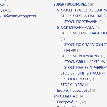
προϊόντα
46
τολης
SUPER ΠΡΟΣΦΟΡΕΣ
46
προϊόντ
γελιας
STOCK ΕΠΙΤΡΑΠΕΖΙΟΣ ΕΞΟΠΛ
– Πολιτικη Απορρητου
STOCK ΣΚΕΥΗ & ΕΙΔΗ ΠΑΡΟ
2
STOCK ΠΟΡΣΕΛΑΝΗ
2
4
πρ
STOCK ΜΗΧΑΝΗΜΑΤΑ
4
προϊ
STOCK ΜΗΧΑΝΕΣ ΠΑΡΑΓΩΓ
1
1
προϊόν
STOCK ΠΟΥ ΠΑΡΑΓΟΥΝ Σ
1
ΠΑΓΑΚΙ
1
προϊόν
1
STOCK ΜΙΚΡΟΣΥΣΚΕΥΕΣ
1
π
STOCK GRILL ΗΛΕΚΤΡΙΚΑ
STOCK ΠΛΑΤΩ ΥΓΡΑΕΡΙΟΥ
STOCK ΥΓΙΕΙΝΗ & HACCP
1
1
STOCK ΒΡΥΣΕΣ
1
1
προϊόν
STOCK ΨΥΓΕΙΑ
1
προϊόν
14
Ειδικές Προσφορές
14
134
προϊόν
ΑΝΟΞΕΙΔΩΤΑ
134
προϊόντα
32
Γαστρονόμοι
32