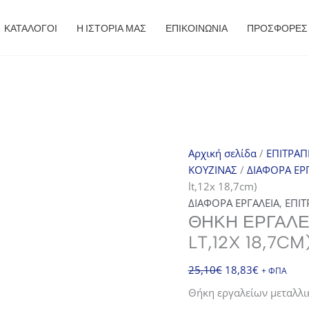
ΚΑΤΑΛΟΓΟΙ
Η ΙΣΤΟΡΙΑ ΜΑΣ
ΕΠΙΚΟΙΝΩΝΙΑ
ΠΡΟΣΦΟΡΈΣ
Αρχική σελίδα
/
ΕΠΙΤΡΑΠ
ΚΟΥΖΙΝΑΣ
/
ΔΙΑΦΟΡΑ ΕΡ
lt,12x 18,7cm)
ΔΙΑΦΟΡΑ ΕΡΓΑΛΕΙΑ
,
ΕΠΙΤ
ΘΉΚΗ ΕΡΓΑΛΕ
LT,12X 18,7CM
Original
Η
25,10
€
18,83
€
+ ΦΠΑ
price
τρέχουσα
Θήκη εργαλείων μεταλλικ
was:
τιμή