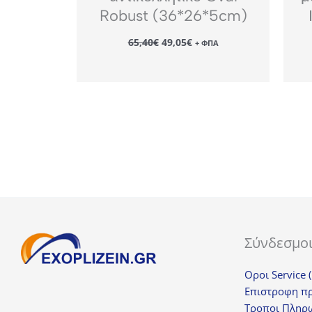
Robust (36*26*5cm)
Original
Η
65,40
€
49,05
€
+ ΦΠΑ
price
τρέχουσα
was:
τιμή
65,40€.
είναι:
49,05€.
Σύνδεσμο
Οροι Service 
Επιστροφη π
Τροποι Πληρ