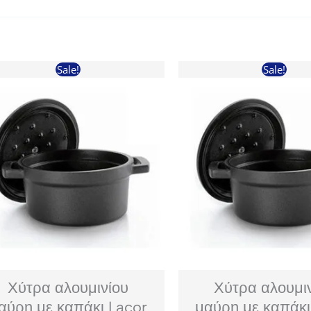
Sale!
Sale!
Χύτρα αλουμινίου
Χύτρα αλουμι
αύρη με καπάκι Lacor
μαύρη με καπάκι