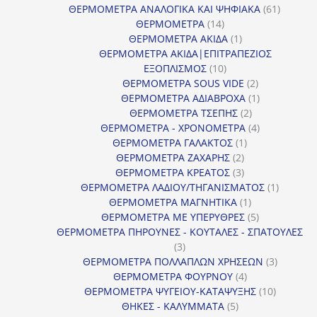
61
προϊόν
ΘΕΡΜΟΜΕΤΡΑ ΑΝΑΛΟΓΙΚΑ ΚΑΙ ΨΗΦΙΑΚΑ
61
14
προϊόντ
ΘΕΡΜΟΜΕΤΡΑ
14
προϊόντα
1
ΘΕΡΜΟΜΕΤΡΑ ΑΚΙΔΑ
1
προϊόν
ΘΕΡΜΟΜΕΤΡΑ ΑΚΙΔΑ|ΕΠΙΤΡΑΠΕΖΙΟΣ
10
ΕΞΟΠΛΙΣΜΟΣ
10
προϊόντα
2
ΘΕΡΜΟΜΕΤΡΑ SOUS VIDE
2
προϊόντα
1
ΘΕΡΜΟΜΕΤΡΑ ΑΔΙΑΒΡΟΧΑ
1
2
προϊόν
ΘΕΡΜΟΜΕΤΡΑ ΤΣΕΠΗΣ
2
προϊόντα
4
ΘΕΡΜΟΜΕΤΡΑ - ΧΡΟΝΟΜΕΤΡΑ
4
1
προϊόντα
ΘΕΡΜΟΜΕΤΡΑ ΓΑΛΑΚΤΟΣ
1
2
προϊόν
ΘΕΡΜΟΜΕΤΡΑ ΖΑΧΑΡΗΣ
2
προϊόντα
3
ΘΕΡΜΟΜΕΤΡΑ ΚΡΕΑΤΟΣ
3
προϊόντα
1
ΘΕΡΜΟΜΕΤΡΑ ΛΑΔΙΟΥ/ΤΗΓΑΝΙΣΜΑΤΟΣ
1
1
προϊόν
ΘΕΡΜΟΜΕΤΡΑ ΜΑΓΝΗΤΙΚΑ
1
προϊόν
5
ΘΕΡΜΟΜΕΤΡΑ ΜΕ ΥΠΕΡΥΘΡΕΣ
5
προϊόντα
ΘΕΡΜΟΜΕΤΡΑ ΠΗΡΟΥΝΕΣ - ΚΟΥΤΑΛΕΣ - ΣΠΑΤΟΥΛΕΣ
3
3
προϊόντα
3
ΘΕΡΜΟΜΕΤΡΑ ΠΟΛΛΑΠΛΩΝ ΧΡΗΣΕΩΝ
3
4
προϊόντ
ΘΕΡΜΟΜΕΤΡΑ ΦΟΥΡΝΟΥ
4
προϊόντα
10
ΘΕΡΜΟΜΕΤΡΑ ΨΥΓΕΙΟΥ-ΚΑΤΑΨΥΞΗΣ
10
5
προϊόντα
ΘΗΚΕΣ - ΚΑΛΥΜΜΑΤΑ
5