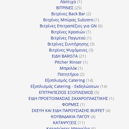
1
προϊόν
Λάστιχα
1
25
προϊόν
ΒΙΤΡΙΝΕΣ
25
προϊόντα
2
Βιτρίνες Back Bar
2
προϊόντα
1
Βιτρίνες Mπύρας Subzero
1
προϊόν
6
Βιτρίνες Επιτραπέζιες για GN
6
1
προϊόντα
Βιτρίνες Κρασιών
1
προϊόν
1
Βιτρίνες Παγωτού
1
προϊόν
3
Βιτρίνες Συντήρησης
3
3
προϊόντα
Βιτρίνες Ψυχόμενες
3
21
προϊόντα
ΕΙΔΗ BARISTA
21
προϊόντα
1
Pitcher Rinser
1
1
προϊόν
Μπρελόκ
1
προϊόν
2
Πατητήρια
2
προϊόντα
14
Εξοπλισμός Catering
14
προϊόντα
14
Εξοπλισμός Catering - Εκδηλώσεων
14
5
προϊόντα
ΕΠΙΤΡΑΠΕΖΙΟΣ ΕΞΟΠΛΙΣΜΟΣ
5
προϊόντα
1
ΕΙΔΗ ΠΡΟΕΤΟΙΜΑΣΙΑΣ ΖΑΧΑΡΟΠΛΑΣΤΙΚΗΣ
1
1
προϊόν
ΦΟΡΜΕΣ
1
προϊόν
4
ΣΚΕΥΗ ΚΑΙ ΕΙΔΗ ΠΑΡΟΥΣΙΑΣΗΣ BUFFET
4
4
προϊόντα
ΚΟΥΒΑΔΑΚΙΑ ΠΑΓΟΥ
4
11
προϊόντα
ΚΑΤΑΨΥΞΕΙΣ
11
προϊόντα
6
Καταψύκτες Μπαούλα
6