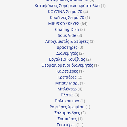
προϊόντα
1
Καταψύκτες Συρόμενα κρύσταλλα
1
4
προϊόν
ΚΟΥΖΙΝΑ Σειρά 70
4
προϊόντα
1
Κουζίνες Σειρά 70
1
64
προϊόν
ΜΙΚΡΟΣΥΣΚΕΥΕΣ
64
3
προϊόντα
Chafing Dish
3
3
προϊόντα
Sous Vide
3
προϊόντα
3
Αποχυμωτές & Στίφτες
3
3
προϊόντα
Βραστήρες
3
προϊόντα
2
Διανεμητές
2
προϊόντα
2
Εργαλεία Κουζίνας
2
προϊόντα
1
Θερμαινόμενοι διανεμητές
1
1
προϊόν
Καφετιέρες
1
2
προϊόν
Κρεπιέρες
2
προϊόντα
1
Μπαιν Μαρί
1
4
προϊόν
Μπλέντερ
4
3
προϊόντα
Πλατώ
3
προϊόντα
1
Πολυκοπτικά
1
προϊόν
1
Ραφιέρες Χρωμίου
1
2
προϊόν
Σαλαμάνδρες
2
1
προϊόντα
Σουπιέρες
1
προϊόν
11
Τοστιέρες
11