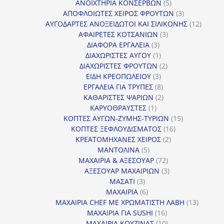
προϊόν
5
ΑΝΟΙΧΤΗΡΙΑ ΚΟΝΣΕΡΒΩΝ
5
προϊόντα
3
ΑΠΟΦΛΟΙΩΤΕΣ ΧΕΙΡΟΣ ΦΡΟΥΤΩΝ
3
προϊόντα
12
ΑΥΓΟΔΑΡΤΕΣ ΑΝΟΞΕΙΔΩΤΟΙ ΚΑΙ ΣΙΛΙΚΟΝΗΣ
12
3
προϊόν
ΑΦΑΙΡΕΤΕΣ ΚΟΤΣΑΝΙΩΝ
3
3
προϊόντα
ΔΙΑΦΟΡΑ ΕΡΓΑΛΕΙΑ
3
προϊόντα
1
ΔΙΑΧΩΡΙΣΤΕΣ ΑΥΓΟΥ
1
προϊόν
2
ΔΙΑΧΩΡΙΣΤΕΣ ΦΡΟΥΤΩΝ
2
3
προϊόντα
ΕΙΔΗ ΚΡΕΟΠΩΛΕΙΟΥ
3
προϊόντα
8
ΕΡΓΑΛΕΙΑ ΓΙΑ ΤΡΥΠΕΣ
8
προϊόντα
2
ΚΑΘΑΡΙΣΤΕΣ ΨΑΡΙΩΝ
2
1
προϊόντα
ΚΑΡΥΟΘΡΑΥΣΤΕΣ
1
προϊόν
15
ΚΟΠΤΕΣ ΑΥΓΩΝ-ΖΥΜΗΣ-ΤΥΡΙΩΝ
15
16
προϊόντα
ΚΟΠΤΕΣ ΞΕΦΛΟΥΔΙΣΜΑΤΟΣ
16
2
προϊόντα
ΚΡΕΑΤΟΜΗΧΑΝΕΣ ΧΕΙΡΟΣ
2
5
προϊόντα
ΜΑΝΤΟΛΙΝΑ
5
προϊόντα
72
ΜΑΧΑΙΡΙΑ & ΑΞΕΣΟΥΑΡ
72
προϊόντα
3
ΑΞΕΣΟΥΑΡ ΜΑΧΑΙΡΙΩΝ
3
3
προϊόντα
ΜΑΣΑΤΙ
3
προϊόντα
6
ΜΑΧΑΙΡΙΑ
6
προϊόντα
13
ΜΑΧΑΙΡΙΑ CHEF ΜΕ ΧΡΩΜΑΤΙΣΤΗ ΛΑΒΗ
13
16
προϊόντ
ΜΑΧΑΙΡΙΑ ΓΙΑ SUSHI
16
προϊόντα
10
ΜΑΧΑΙΡΙΑ ΚΟΥΖΙΝΑΣ
10