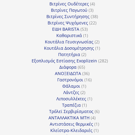
4
προϊόντα
Βιτρίνες Ουδέτερες
4
3
προϊόντα
Βιτρίνες Παγωτού
3
προϊόντα
38
Βιτρίνες Συντήρησης
38
22
προϊόντα
Βιτρίνες Ψυχόμενες
22
53
προϊόντα
ΕΙΔΗ BARISTA
53
προϊόντα
1
Καθαριστικά
1
προϊόν
2
Κουτάλια Γευσιγνωσίας
2
προϊόντα
1
Κουτάλια Δοσομέτρησης
1
2
προϊόν
Πατητήρια
2
προϊόντα
282
Εξοπλισμός Εστίασης Exoplizein
282
65
προϊόντα
Διάφορα
65
προϊόντα
36
ΑΝΟΞΕΙΔΩΤΑ
36
προϊόντα
16
Γαστρονόμοι
16
1
προϊόντα
Θάλαμοι
1
2
προϊόν
Λάντζες
2
προϊόντα
1
Λιποσυλλέκτες
1
1
προϊόν
Τραπέζια
1
προϊόν
6
Τρόλεϊ Σερβιρίσματος
6
4
προϊόντα
ΑΝΤΑΛΛΑΚΤΙΚΑ MTH
4
προϊόντα
1
Αντιστάσεις θερμικές
1
1
προϊόν
Κλείστρα-Κλειδαριές
1