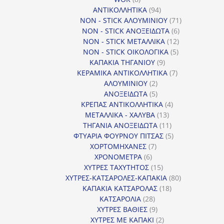
προϊόντα
94
ΑΝΤΙΚΟΛΛΗΤΙΚΑ
94
προϊόντα
71
NON - STICK ΑΛΟΥΜΙΝΙΟΥ
71
6
προϊόντα
NON - STICK ΑΝΟΞΕΙΔΩΤΑ
6
12
προϊόντα
NON - STICK ΜΕΤΑΛΛΙΚΑ
12
5
προϊόντα
NON - STICK ΟΙΚΟΛΟΓΙΚΑ
5
9
προϊόντα
ΚΑΠΑΚΙΑ ΤΗΓΑΝΙΟΥ
9
προϊόντα
7
ΚΕΡΑΜΙΚΑ ΑΝΤΙΚΟΛΛΗΤΙΚΑ
7
2
προϊόντα
ΑΛΟΥΜΙΝΙΟΥ
2
προϊόντα
5
ΑΝΟΞΕΙΔΩΤΑ
5
προϊόντα
4
ΚΡΕΠΑΣ ΑΝΤΙΚΟΛΛΗΤΙΚΑ
4
13
προϊόντα
ΜΕΤΑΛΛΙΚΑ - ΧΑΛΥΒΑ
13
προϊόντα
11
ΤΗΓΑΝΙΑ ΑΝΟΞΕΙΔΩΤΑ
11
προϊόντα
5
ΦΤΥΑΡΙΑ ΦΟΥΡΝΟΥ ΠΙΤΣΑΣ
5
7
προϊόντα
ΧΟΡΤΟΜΗΧΑΝΕΣ
7
6
προϊόντα
ΧΡΟΝΟΜΕΤΡΑ
6
προϊόντα
15
ΧΥΤΡΕΣ ΤΑΧΥΤΗΤΟΣ
15
προϊόντα
80
ΧΥΤΡΕΣ-ΚΑΤΣΑΡΟΛΕΣ-ΚΑΠΑΚΙΑ
80
18
προϊόντα
ΚΑΠΑΚΙΑ ΚΑΤΣΑΡΟΛΑΣ
18
28
προϊόντα
ΚΑΤΣΑΡΟΛΙΑ
28
προϊόντα
9
ΧΥΤΡΕΣ ΒΑΘΙΕΣ
9
προϊόντα
2
ΧΥΤΡΕΣ ΜΕ ΚΑΠΑΚΙ
2