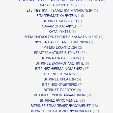
30
προϊ
ΚΑΛΑΘΙΑ ΠΛΥΝΤΗΡΙΟΥ
30
προϊόντα
1
ΣΤΕΓΝΩΤΙΚΑ - ΓΥΑΛΙΣΤΙΚΑ ΜΑΧΑΙΡ/ΝΩΝ
1
16
προϊόν
ΕΠΑΓΓΕΛΜΑΤΙΚΑ ΨΥΓΕΙΑ
16
1
προϊόντα
ΒΙΤΡΙΝΕΣ ΚΑΤΑΨΥΞΗ
1
προϊόν
4
ΘΑΛΑΜΟΙ ΚΑΤΑΨΥΞΗ
4
3
προϊόντα
ΚΑΤΑΨΥΚΤΕΣ
3
προϊόντα
2
ΨΥΓΕΙΑ ΠΑΓΚΟΙ ΣΥΝΤΗΡΗΣΗΣ ΚΑΙ ΚΑΤΑΨΥΞΗΣ
2
2
προϊό
ΨΥΓΕΙΑ ΠΑΓΚΟΙ ΑΝΩ ΤΩΝ 70cm
2
2
προϊόντα
ΨΥΓΕΙΟ ΣΚΟΥΠΙΔΙΩΝ
2
προϊόντα
86
ΕΠΑΓΓΕΛΜΑΤΙΚΕΣ ΒΙΤΡΙΝΕΣ
86
1
προϊόντα
ΒΙΤΡΙΝΑ ΓΙΑ BAO BUNS
1
προϊόν
6
ΒΙΤΡΙΝΕΣ ΖΑΧΑΡΟΠΛΑΣΤΙΚΗΣ
6
προϊόντα
17
ΒΙΤΡΙΝΕΣ ΘΕΡΜΑΙΝΟΜΕΝΕΣ
17
3
προϊόντα
ΒΙΤΡΙΝΕΣ ΚΡΑΣΙΩΝ
3
προϊόντα
5
ΒΙΤΡΙΝΕΣ ΚΡΕΑΤΩΝ
5
προϊόντα
7
ΒΙΤΡΙΝΕΣ ΟΥΔΕΤΕΡΕΣ
7
9
προϊόντα
ΒΙΤΡΙΝΕΣ ΠΑΓΩΤΟΥ
9
προϊόντα
2
ΒΙΤΡΙΝΕΣ ΤΥΡΙΩΝ ΑΛΛΑΝΤΙΚΩΝ
2
38
προϊόντα
ΒΙΤΡΙΝΕΣ ΨΥΧΟΜΕΝΕΣ
38
προϊόντα
23
ΒΙΤΡΙΝΕΣ ΕΠΙΔΑΠΕΔΙΕΣ ΨΥΧΟΜΕΝΕΣ
23
προϊόντα
11
ΒΙΤΡΙΝΕΣ ΕΠΙΤΡΑΠΕΖΙΕΣ ΨΥΧΟΜΕΝΕΣ
11