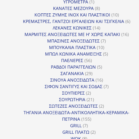
1
προϊόντα
ΥΓΡΟΜΕΤΡΑ
1
προϊόν
8
ΚΑΝΑΤΕΣ ΜΕΖΟΥΡΑ
8
προϊόντα
10
ΚΟΠΤΕΣ ΖΥΜΗΣ INOX ΚΑΙ ΠΛΑΣΤΙΚΟΙ
10
προϊόντα
6
ΚΡΕΜΑΣΤΡΕΣ, ΓΑΝΤΖΟΙ ΕΡΓΑΛΕΙΩΝ ΚΑΙ ΤΣΙΓΚΕΛΙΑ
6
14
προϊ
ΛΕΚΑΝΕΣ ΚΩΝΙΚΕΣ
14
προϊόντα
16
ΜΑΡΜΙΤΕΣ ΑΝΟΞΕΙΔΩΤΕΣ ΜΕ Η' ΧΩΡΙΣ ΚΑΠΑΚΙ
16
7
προϊ
ΜΠΑΣΙΝΕΣ ΑΝΟΞΕΙΔΩΤΕΣ
7
10
προϊόντα
ΜΠΟΥΚΑΛΙΑ ΠΛΑΣΤΙΚΑ
10
προϊόντα
5
ΜΠΩΛ ΚΩΝΙΚΑ ΑΝΑΜΕΙΞΗΣ
5
56
προϊόντα
ΠΑΕΛΙΕΡΕΣ
56
προϊόντα
5
ΡΑΒΔΟΙ ΠΑΡΑΓΓΕΛΙΩΝ
5
29
προϊόντα
ΣΑΓΑΝΑΚΙΑ
29
προϊόντα
16
ΣΙΝΟΥΑ ΑΝΟΞΕΙΔΩΤΑ
16
προϊόντα
7
ΣΙΦΟΝ ΣΑΝΤΙΓΥΣ ΚΑΙ ΣΟΔΑΣ
7
2
προϊόντα
ΣΟΥΠΙΕΡΕΣ
2
προϊόντα
21
ΣΟΥΡΩΤΗΡΙΑ
21
προϊόντα
2
ΣΩΤΕΖΕΣ ΑΝΟΞΕΙΔΩΤΕΣ
2
προϊόντα
ΤΗΓΑΝΙΑ ΑΝΟΞΕΙΔΩΤΑ-ΑΝΤΙΚΟΛΛΗΤΙΚΑ-ΚΕΡΑΜΙΚΑ-
155
ΠΕΤΡΙΝΑ
155
7
προϊόντα
GRILL
7
προϊόντα
2
GRILL ΠΛΑΤΩ
2
8
προϊόντα
WOK
8