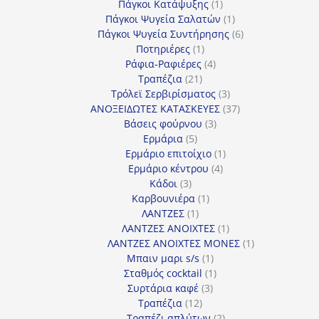
προϊόντα
1
Πάγκοι Κατάψυξης
1
προϊόν
1
Πάγκοι Ψυγεία Σαλατών
1
προϊόν
6
Πάγκοι Ψυγεία Συντήρησης
6
1
προϊόντα
Ποτηριέρες
1
προϊόν
4
Ράφια-Ραφιέρες
4
21
προϊόντα
Τραπέζια
21
προϊόντα
3
Τρόλεϊ Σερβιρίσματος
3
προϊόντα
37
ΑΝΟΞΕΙΔΩΤΕΣ ΚΑΤΑΣΚΕΥΕΣ
37
3
προϊόντα
Βάσεις φούρνου
3
5
προϊόντα
Ερμάρια
5
προϊόντα
1
Ερμάριο επιτοίχιο
1
4
προϊόν
Ερμάριο κέντρου
4
3
προϊόντα
Κάδοι
3
προϊόντα
1
Καρβουνιέρα
1
1
προϊόν
ΛΑΝΤΖΕΣ
1
προϊόν
1
ΛΑΝΤΖΕΣ ΑΝΟΙΧΤΕΣ
1
προϊόν
1
ΛΑΝΤΖΕΣ ΑΝΟΙΧΤΕΣ ΜΟΝΕΣ
1
1
προϊόν
Μπαιν μαρι s/s
1
προϊόν
1
Σταθμός cocktail
1
3
προϊόν
Συρτάρια καφέ
3
12
προϊόντα
Τραπέζια
12
προϊόντα
2
Τραπέζι απλύτων
2