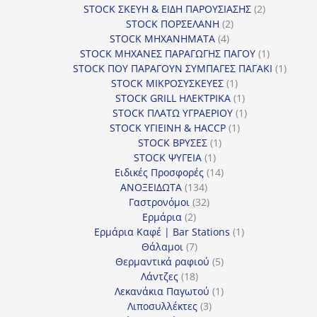
προϊόντα
2
STOCK ΣΚΕΥΗ & ΕΙΔΗ ΠΑΡΟΥΣΙΑΣΗΣ
2
2
προϊόντα
STOCK ΠΟΡΣΕΛΑΝΗ
2
4
προϊόντα
STOCK ΜΗΧΑΝΗΜΑΤΑ
4
προϊόντα
1
STOCK ΜΗΧΑΝΕΣ ΠΑΡΑΓΩΓΗΣ ΠΑΓΟΥ
1
προϊόν
1
STOCK ΠΟΥ ΠΑΡΑΓΟΥΝ ΣΥΜΠΑΓΕΣ ΠΑΓΑΚΙ
1
1
προϊόν
STOCK ΜΙΚΡΟΣΥΣΚΕΥΕΣ
1
προϊόν
1
STOCK GRILL ΗΛΕΚΤΡΙΚΑ
1
προϊόν
1
STOCK ΠΛΑΤΩ ΥΓΡΑΕΡΙΟΥ
1
1
προϊόν
STOCK ΥΓΙΕΙΝΗ & HACCP
1
1
προϊόν
STOCK ΒΡΥΣΕΣ
1
1
προϊόν
STOCK ΨΥΓΕΙΑ
1
προϊόν
14
Ειδικές Προσφορές
14
134
προϊόντα
ΑΝΟΞΕΙΔΩΤΑ
134
προϊόντα
32
Γαστρονόμοι
32
2
προϊόντα
Ερμάρια
2
προϊόντα
1
Ερμάρια Καφέ | Bar Stations
1
7
προϊόν
Θάλαμοι
7
προϊόντα
5
Θερμαντικά ραφιού
5
18
προϊόντα
Λάντζες
18
προϊόντα
1
Λεκανάκια Παγωτού
1
3
προϊόν
Λιποσυλλέκτες
3