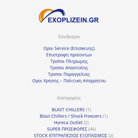
Σύνδεσμοι
Οροι Service (Επισκευης)
Επιστροφη προϊοντων
Τροποι Πληρωμης
Τροποι Αποστολης
Τροποι Παραγγελιας
Οροι Χρησης – Πολιτικη Απορρητου
Κατηγορίες
1
BLAST CHILLERS
1
προϊόν
1
Blast Chillers / Shock Freezers
1
2
προϊόν
Horeca Outlet
2
προϊόντα
46
SUPER ΠΡΟΣΦΟΡΕΣ
46
προϊόντα
2
STOCK ΕΠΙΤΡΑΠΕΖΙΟΣ ΕΞΟΠΛΙΣΜΟΣ
2