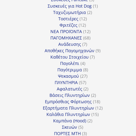
προϊόντα
1
Συσκευές για Hot Dog
1
2
προϊόν
Ταχυζυμωτήρια
2
12
προϊόντα
Τοστιέρες
12
12
προϊόντα
Φριτέζες
12
προϊόντα
12
ΝΕΑ ΠΡΟΪΟΝΤΑ
12
προϊόντα
68
ΠΑΓΟΜΗΧΑΝΕΣ
68
7
προϊόντα
Ανάδευσης
7
προϊόντα
9
Αποθήκες Παγομηχανών
9
7
προϊόντα
Καθέτου Στοιχείου
7
4
προϊόντα
Παγολέπι
4
προϊόντα
8
Παγότριμμα
8
27
προϊόντα
Ψεκασμού
27
57
προϊόντα
ΠΛΥΝΤΗΡΙΑ
57
προϊόντα
2
Αφαλατωτές
2
προϊόντα
2
Βάσεις Πλυντηρίων
2
προϊόντα
18
Εμπρόσθιας Φόρτωσης
18
προϊόντα
12
Εξαρτήματα Πλυντηρίων
12
15
προϊόντα
Καλάθια Πλυντηρίων
15
2
προϊόντα
Καμπάνα (Hood)
2
5
προϊόντα
Σκευών
5
προϊόντα
3
ΠΟΡΤΕΣ MTH
3