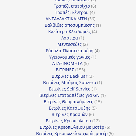
προϊόντα
6
Τραπέζι επιτοίχιο
6
4
προϊόντα
Τραπέζι κέντρου
4
προϊόντα
36
ΑΝΤΑΛΛΑΚΤΙΚΑ MTH
36
προϊόντα
1
Βαλβίδες αποσυμπίεσης
1
4
προϊόν
Κλείστρα-Κλειδαριές
4
1
προϊόντα
Λάστιχα
1
προϊόν
2
Μεντεσέδες
2
προϊόντα
4
Ράουλα-Πλαστικά μέρη
4
1
προϊόντα
Υγειονομικές γωνίες
1
5
προϊόν
ΑΤΑΞΙΝΟΜΗΤΑ
5
153
προϊόντα
ΒΙΤΡΙΝΕΣ
153
προϊόντα
3
Βιτρίνες Back Bar
3
προϊόντα
1
Βιτρίνες Mπύρας Subzero
1
1
προϊόν
Βιτρίνες Self Service
1
προϊόν
1
Βιτρίνες Επιτραπέζιες για GN
1
15
προϊόν
Βιτρίνες Θερμαινόμενες
15
5
προϊόντα
Βιτρίνες Κατάψυξης
5
6
προϊόντα
Βιτρίνες Κρασιών
6
προϊόντα
12
Βιτρίνες Κρεοπωλείου
12
προϊόντα
6
Βιτρίνες Κρεοπωλείου με μοτέρ
6
προϊόντα
5
Βιτρίνες Κρεοπωλείου χωρίς μοτέρ
5