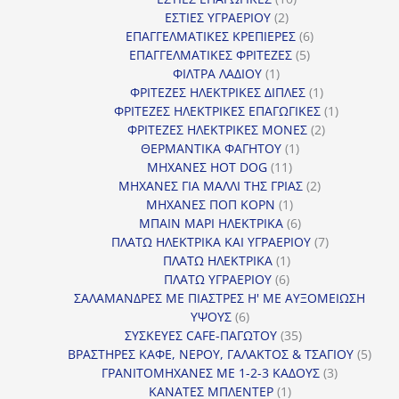
2
προϊόντα
ΕΣΤΙΕΣ ΥΓΡΑΕΡΙΟΥ
2
προϊόντα
6
ΕΠΑΓΓΕΛΜΑΤΙΚΕΣ ΚΡΕΠΙΕΡΕΣ
6
5
προϊόντα
ΕΠΑΓΓΕΛΜΑΤΙΚΕΣ ΦΡΙΤΕΖΕΣ
5
1
προϊόντα
ΦΙΛΤΡΑ ΛΑΔΙΟΥ
1
προϊόν
1
ΦΡΙΤΕΖΕΣ ΗΛΕΚΤΡΙΚΕΣ ΔΙΠΛΕΣ
1
προϊόν
1
ΦΡΙΤΕΖΕΣ ΗΛΕΚΤΡΙΚΕΣ ΕΠΑΓΩΓΙΚΕΣ
1
2
προϊόν
ΦΡΙΤΕΖΕΣ ΗΛΕΚΤΡΙΚΕΣ ΜΟΝΕΣ
2
1
προϊόντα
ΘΕΡΜΑΝΤΙΚΑ ΦΑΓΗΤΟΥ
1
11
προϊόν
ΜΗΧΑΝΕΣ HOT DOG
11
προϊόντα
2
ΜΗΧΑΝΕΣ ΓΙΑ ΜΑΛΛΙ ΤΗΣ ΓΡΙΑΣ
2
1
προϊόντα
ΜΗΧΑΝΕΣ ΠΟΠ ΚΟΡΝ
1
προϊόν
6
ΜΠΑΙΝ ΜΑΡΙ ΗΛΕΚΤΡΙΚΑ
6
προϊόντα
7
ΠΛΑΤΩ ΗΛΕΚΤΡΙΚΑ ΚΑΙ ΥΓΡΑΕΡΙΟΥ
7
1
προϊόντα
ΠΛΑΤΩ ΗΛΕΚΤΡΙΚΑ
1
6
προϊόν
ΠΛΑΤΩ ΥΓΡΑΕΡΙΟΥ
6
προϊόντα
ΣΑΛΑΜΑΝΔΡΕΣ ΜΕ ΠΙΑΣΤΡΕΣ Η' ΜΕ ΑΥΞΟΜΕΙΩΣΗ
6
ΥΨΟΥΣ
6
προϊόντα
35
ΣΥΣΚΕΥΕΣ CAFE-ΠΑΓΩΤΟΥ
35
προϊόντα
5
ΒΡΑΣΤΗΡΕΣ ΚΑΦΕ, ΝΕΡΟΥ, ΓΑΛΑΚΤΟΣ & ΤΣΑΓΙΟΥ
5
3
προϊ
ΓΡΑΝΙΤΟΜΗΧΑΝΕΣ ΜΕ 1-2-3 ΚΑΔΟΥΣ
3
1
προϊόντα
ΚΑΝΑΤΕΣ ΜΠΛΕΝΤΕΡ
1