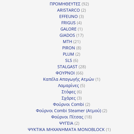
προϊόντα
92
ΠΡΟΜΗΘΕΥΤΕΣ
92
2
προϊόντα
ARISTARCO
2
3
προϊόντα
EFFEUNO
3
4
προϊόντα
FRIGUS
4
προϊόντα
1
GALORE
1
προϊόν
17
GIADOS
17
21
προϊόντα
MTH
21
προϊόντα
8
PIRON
8
2
προϊόντα
PLUM
2
6
προϊόντα
SLS
6
προϊόντα
28
STALGAST
28
66
προϊόντα
ΦΟΥΡΝΟΙ
66
προϊόντα
1
Καπέλα Απαγωγής Ατμών
1
5
προϊόν
Λαμαρίνες
5
6
προϊόντα
Στόφες
6
προϊόντα
3
Σχάρες
3
προϊόντα
2
Φούρνοι Combi
2
προϊόντα
2
Φούρνοι Combi Steamer (Ατμού)
2
18
προϊόντα
Φούρνοι Πίτσας
18
2
προϊόντα
ΨΥΓΕΙΑ
2
προϊόντα
1
ΨΥΚΤΙΚΑ ΜΗΧΑΝΗΜΑΤΑ MONOBLOCK
1