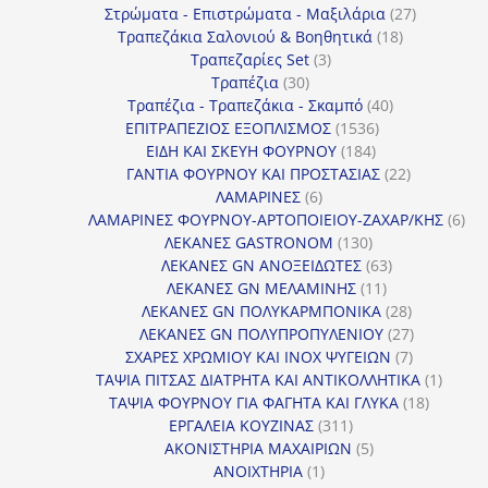
προϊόντα
27
Στρώματα - Επιστρώματα - Μαξιλάρια
27
18
προϊόντα
Τραπεζάκια Σαλονιού & Βοηθητικά
18
3
προϊόντα
Τραπεζαρίες Set
3
30
προϊόντα
Τραπέζια
30
προϊόντα
40
Τραπέζια - Τραπεζάκια - Σκαμπό
40
1536
προϊόντα
ΕΠΙΤΡΑΠΕΖΙΟΣ ΕΞΟΠΛΙΣΜΟΣ
1536
184
προϊόντα
ΕΙΔΗ ΚΑΙ ΣΚΕΥΗ ΦΟΥΡΝΟΥ
184
προϊόντα
22
ΓΑΝΤΙΑ ΦΟΥΡΝΟΥ ΚΑΙ ΠΡΟΣΤΑΣΙΑΣ
22
6
προϊόντα
ΛΑΜΑΡΙΝΕΣ
6
προϊόντα
6
ΛΑΜΑΡΙΝΕΣ ΦΟΥΡΝΟΥ-ΑΡΤΟΠΟΙΕΙΟΥ-ΖΑΧΑΡ/ΚΗΣ
6
130
προ
ΛΕΚΑΝΕΣ GASTRONOM
130
προϊόντα
63
ΛΕΚΑΝΕΣ GN ΑΝΟΞΕΙΔΩΤΕΣ
63
11
προϊόντα
ΛΕΚΑΝΕΣ GN ΜΕΛΑΜΙΝΗΣ
11
προϊόντα
28
ΛΕΚΑΝΕΣ GN ΠΟΛΥΚΑΡΜΠΟΝΙΚΑ
28
προϊόντα
27
ΛΕΚΑΝΕΣ GN ΠΟΛΥΠΡΟΠΥΛΕΝΙΟΥ
27
7
προϊόντα
ΣΧΑΡΕΣ ΧΡΩΜΙΟΥ ΚΑΙ INOX ΨΥΓΕΙΩΝ
7
προϊόντα
1
ΤΑΨΙΑ ΠΙΤΣΑΣ ΔΙΑΤΡΗΤΑ ΚΑΙ ΑΝΤΙΚΟΛΛΗΤΙΚΑ
1
18
προϊόν
ΤΑΨΙΑ ΦΟΥΡΝΟΥ ΓΙΑ ΦΑΓΗΤΑ ΚΑΙ ΓΛΥΚΑ
18
311
προϊόντ
ΕΡΓΑΛΕΙΑ ΚΟΥΖΙΝΑΣ
311
προϊόντα
5
ΑΚΟΝΙΣΤΗΡΙΑ ΜΑΧΑΙΡΙΩΝ
5
1
προϊόντα
ΑΝΟΙΧΤΗΡΙΑ
1