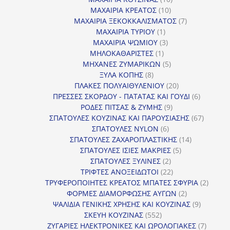
10
προϊόντα
ΜΑΧΑΙΡΙΑ ΚΡΕΑΤΟΣ
10
προϊόντα
7
ΜΑΧΑΙΡΙΑ ΞΕΚΟΚΚΑΛΙΣΜΑΤΟΣ
7
1
προϊόντα
ΜΑΧΑΙΡΙΑ ΤΥΡΙΟΥ
1
προϊόν
3
ΜΑΧΑΙΡΙΑ ΨΩΜΙΟΥ
3
1
προϊόντα
ΜΗΛΟΚΑΘΑΡΙΣΤΕΣ
1
προϊόν
5
ΜΗΧΑΝΕΣ ΖΥΜΑΡΙΚΩΝ
5
8
προϊόντα
ΞΥΛΑ ΚΟΠΗΣ
8
προϊόντα
20
ΠΛΑΚΕΣ ΠΟΛΥΑΙΘΥΛΕΝΙΟΥ
20
προϊόντα
6
ΠΡΕΣΣΕΣ ΣΚΟΡΔΟΥ - ΠΑΤΑΤΑΣ ΚΑΙ ΓΟΥΔΙ
6
9
προϊόντα
ΡΟΔΕΣ ΠΙΤΣΑΣ & ΖΥΜΗΣ
9
προϊόντα
67
ΣΠΑΤΟΥΛΕΣ ΚΟΥΖΙΝΑΣ ΚΑΙ ΠΑΡΟΥΣΙΑΣΗΣ
67
6
προϊόντ
ΣΠΑΤΟΥΛΕΣ NYLON
6
προϊόντα
14
ΣΠΑΤΟΥΛΕΣ ΖΑΧΑΡΟΠΛΑΣΤΙΚΗΣ
14
5
προϊόντα
ΣΠΑΤΟΥΛΕΣ ΙΣΙΕΣ ΜΑΚΡΙΕΣ
5
2
προϊόντα
ΣΠΑΤΟΥΛΕΣ ΞΥΛΙΝΕΣ
2
προϊόντα
22
ΤΡΙΦΤΕΣ ΑΝΟΞΕΙΔΩΤΟΙ
22
προϊόντα
2
ΤΡΥΦΕΡΟΠΟΙΗΤΕΣ ΚΡΕΑΤΟΣ ΜΠΑΤΕΣ ΣΦΥΡΙΑ
2
2
προϊόν
ΦΟΡΜΕΣ ΔΙΑΜΟΡΦΩΣΗΣ ΑΥΓΩΝ
2
προϊόντα
9
ΨΑΛΙΔΙΑ ΓΕΝΙΚΗΣ ΧΡΗΣΗΣ ΚΑΙ ΚΟΥΖΙΝΑΣ
9
552
προϊόντα
ΣΚΕΥΗ ΚΟΥΖΙΝΑΣ
552
προϊόντα
7
ΖΥΓΑΡΙΕΣ ΗΛΕΚΤΡΟΝΙΚΕΣ ΚΑΙ ΩΡΟΛΟΓΙΑΚΕΣ
7