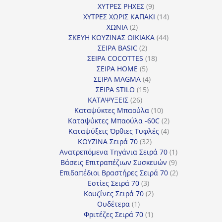
9
προϊόντα
ΧΥΤΡΕΣ ΡΗΧΕΣ
9
προϊόντα
14
ΧΥΤΡΕΣ ΧΩΡΙΣ ΚΑΠΑΚΙ
14
2
προϊόντα
ΧΩΝΙΑ
2
προϊόντα
44
ΣΚΕΥΗ ΚΟΥΖΙΝΑΣ ΟΙΚΙΑΚΑ
44
2
προϊόντα
ΣΕΙΡΑ BASIC
2
προϊόντα
18
ΣΕΙΡΑ COCOTTES
18
5
προϊόντα
ΣΕΙΡΑ HOME
5
προϊόντα
4
ΣΕΙΡΑ MAGMA
4
15
προϊόντα
ΣΕΙΡΑ STILO
15
26
προϊόντα
ΚΑΤΑΨΥΞΕΙΣ
26
προϊόντα
10
Καταψύκτες Μπαούλα
10
προϊόντα
2
Καταψύκτες Μπαούλα -60C
2
4
προϊόντα
Καταψύξεις Όρθιες Τυφλές
4
32
προϊόντα
ΚΟΥΖΙΝΑ Σειρά 70
32
προϊόντα
1
Ανατρεπόμενα Τηγάνια Σειρά 70
1
9
προϊόν
Βάσεις Επιτραπέζιων Συσκευών
9
προϊόντα
2
Επιδαπέδιοι Βραστήρες Σειρά 70
2
3
προϊόντα
Εστίες Σειρά 70
3
προϊόντα
2
Κουζίνες Σειρά 70
2
1
προϊόντα
Ουδέτερα
1
προϊόν
1
Φριτέζες Σειρά 70
1