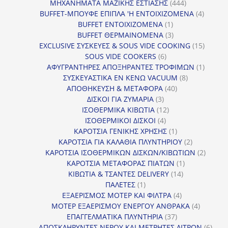
προϊόν
444
ΜΗΧΑΝΗΜΑΤΑ ΜΑΖΙΚΗΣ ΕΣΤΙΑΣΗΣ
444
προϊόντα
4
BUFFET-ΜΠΟΥΦΕ ΕΠΙΠΛΑ 'Η ΕΝΤΟΙΧΙΖΟΜΕΝΑ
4
1
προϊόν
BUFFET ΕΝΤΟΙΧΙΖΟΜΕΝΑ
1
προϊόν
3
BUFFET ΘΕΡΜΑΙΝΟΜΕΝΑ
3
προϊόντα
15
EXCLUSIVE ΣΥΣΚΕΥΕΣ & SOUS VIDE COOKING
15
6
προϊόν
SOUS VIDE COOKERS
6
προϊόντα
1
ΑΦΥΓΡΑΝΤΗΡΕΣ ΑΠΟΞΗΡΑΝΤΕΣ ΤΡΟΦΙΜΩΝ
1
8
προϊόν
ΣΥΣΚΕΥΑΣΤΙΚΑ ΕΝ ΚΕΝΩ VACUUM
8
40
προϊόντα
ΑΠΟΘΗΚΕΥΣΗ & ΜΕΤΑΦΟΡΑ
40
3
προϊόντα
ΔΙΣΚΟΙ ΓΙΑ ΖΥΜΑΡΙΑ
3
προϊόντα
12
ΙΣΟΘΕΡΜΙΚΑ ΚΙΒΩΤΙΑ
12
4
προϊόντα
ΙΣΟΘΕΡΜΙΚΟΙ ΔΙΣΚΟΙ
4
προϊόντα
1
ΚΑΡΟΤΣΙΑ ΓΕΝΙΚΗΣ ΧΡΗΣΗΣ
1
προϊόν
2
ΚΑΡΟΤΣΙΑ ΓΙΑ ΚΑΛΑΘΙΑ ΠΛΥΝΤΗΡΙΟΥ
2
προϊόντα
2
ΚΑΡΟΤΣΙΑ ΙΣΟΘΕΡΜΙΚΩΝ ΔΙΣΚΩΝ/ΚΙΒΩΤΙΩΝ
2
1
προϊόν
ΚΑΡΟΤΣΙΑ ΜΕΤΑΦΟΡΑΣ ΠΙΑΤΩΝ
1
14
προϊόν
ΚΙΒΩΤΙΑ & ΤΣΑΝΤΕΣ DELIVERY
14
1
προϊόντα
ΠΑΛΕΤΕΣ
1
προϊόν
4
ΕΞΑΕΡΙΣΜΟΣ ΜΟΤΕΡ ΚΑΙ ΦΙΛΤΡΑ
4
προϊόντα
4
ΜΟΤΕΡ ΕΞΑΕΡΙΣΜΟΥ ΕΝΕΡΓΟΥ ΑΝΘΡΑΚΑ
4
37
προϊόντ
ΕΠΑΓΓΕΛΜΑΤΙΚΑ ΠΛΥΝΤΗΡΙΑ
37
προϊόντα
6
ΑΠΟΣΚΛΗΡΥΝΤΕΣ ΝΕΡΟΥ ΚΑΙ ΜΕΤΡΗΤΕΣ ΛΙΤΡΩΝ
6