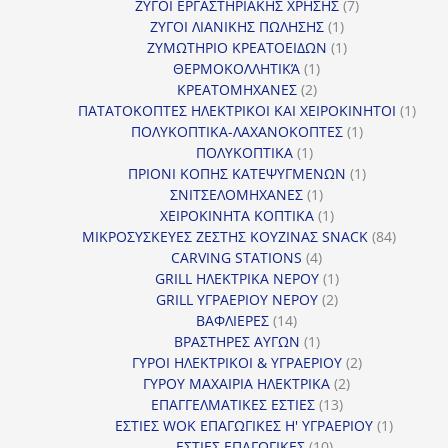
προϊόντα
7
ΖΥΓΟΙ ΕΡΓΑΣΤΗΡΙΑΚΗΣ ΧΡΗΣΗΣ
7
1
προϊόντα
ΖΥΓΟΙ ΛΙΑΝΙΚΗΣ ΠΩΛΗΣΗΣ
1
προϊόν
1
ΖΥΜΩΤΗΡΙΟ ΚΡΕΑΤΟΕΙΔΩΝ
1
1
προϊόν
ΘΕΡΜΟΚΟΛΛΗΤΙΚΆ
1
2
προϊόν
ΚΡΕΑΤΟΜΗΧΑΝΕΣ
2
προϊόντα
1
ΠΑΤΑΤΟΚΟΠΤΕΣ ΗΛΕΚΤΡΙΚΟΙ ΚΑΙ ΧΕΙΡΟΚΙΝΗΤΟΙ
1
1
προϊ
ΠΟΛΥΚΟΠΤΙΚΑ-ΛΑΧΑΝΟΚΟΠΤΕΣ
1
1
προϊόν
ΠΟΛΥΚΟΠΤΙΚΑ
1
προϊόν
1
ΠΡΙΟΝΙ ΚΟΠΗΣ ΚΑΤΕΨΥΓΜΕΝΩΝ
1
1
προϊόν
ΣΝΙΤΣΕΛΟΜΗΧΑΝΕΣ
1
προϊόν
1
ΧΕΙΡΟΚΙΝΗΤΑ ΚΟΠΤΙΚΑ
1
προϊόν
84
ΜΙΚΡΟΣΥΣΚΕΥΕΣ ΖΕΣΤΗΣ ΚΟΥΖΙΝΑΣ SNACK
84
4
προϊόντ
CARVING STATIONS
4
προϊόντα
1
GRILL ΗΛΕΚΤΡΙΚΑ ΝΕΡΟΥ
1
2
προϊόν
GRILL ΥΓΡΑΕΡΙΟΥ ΝΕΡΟΥ
2
14
προϊόντα
ΒΑΦΛΙΕΡΕΣ
14
προϊόντα
1
ΒΡΑΣΤΗΡΕΣ ΑΥΓΩΝ
1
προϊόν
2
ΓΥΡΟΙ ΗΛΕΚΤΡΙΚΟΙ & ΥΓΡΑΕΡΙΟΥ
2
2
προϊόντα
ΓΥΡΟΥ ΜΑΧΑΙΡΙΑ ΗΛΕΚΤΡΙΚΑ
2
13
προϊόντα
ΕΠΑΓΓΕΛΜΑΤΙΚΕΣ ΕΣΤΙΕΣ
13
προϊόντα
1
ΕΣΤΙΕΣ WOK ΕΠΑΓΩΓΙΚΕΣ Η' ΥΓΡΑΕΡΙΟΥ
1
10
προϊόν
ΕΣΤΙΕΣ ΕΠΑΓΩΓΙΚΕΣ
10