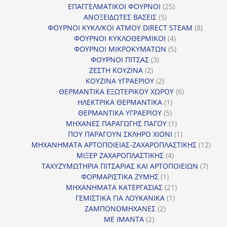
25
προϊόντ
ΕΠΑΓΓΕΛΜΑΤΙΚΟΙ ΦΟΥΡΝΟΙ
25
5
προϊόντα
ΑΝΟΞΕΙΔΩΤΕΣ ΒΑΣΕΙΣ
5
προϊόντα
8
ΦΟΥΡΝΟΙ ΚΥΚΛ/ΚΟΙ ΑΤΜΟΥ DIRECT STEAM
8
4
προϊόν
ΦΟΥΡΝΟΙ ΚΥΚΛΟΘΕΡΜΙΚΟΙ
4
προϊόντα
5
ΦΟΥΡΝΟΙ ΜΙΚΡΟΚΥΜΑΤΩΝ
5
3
προϊόντα
ΦΟΥΡΝΟΙ ΠΙΤΣΑΣ
3
2
προϊόντα
ΖΕΣΤΗ ΚΟΥΖΙΝΑ
2
προϊόντα
2
ΚΟΥΖΙΝΑ ΥΓΡΑΕΡΙΟΥ
2
προϊόντα
6
ΘΕΡΜΑΝΤΙΚΑ ΕΞΩΤΕΡΙΚΟΥ ΧΩΡΟΥ
6
1
προϊόντα
ΗΛΕΚΤΡΙΚΑ ΘΕΡΜΑΝΤΙΚΑ
1
5
προϊόν
ΘΕΡΜΑΝΤΙΚΑ ΥΓΡΑΕΡΙΟΥ
5
προϊόντα
1
ΜΗΧΑΝΕΣ ΠΑΡΑΓΩΓΗΣ ΠΑΓΟΥ
1
προϊόν
1
ΠΟΥ ΠΑΡΑΓΟΥΝ ΣΚΛΗΡΟ ΧΙΟΝΙ
1
προϊόν
12
ΜΗΧΑΝΗΜΑΤΑ ΑΡΤΟΠΟΙΕΙΑΣ-ΖΑΧΑΡΟΠΛΑΣΤΙΚΗΣ
12
4
προϊ
ΜΙΞΕΡ ΖΑΧΑΡΟΠΛΑΣΤΙΚΗΣ
4
προϊόντα
7
ΤΑΧΥΖΥΜΩΤΗΡΙΑ ΠΙΤΣΑΡΙΑΣ ΚΑΙ ΑΡΤΟΠΟΙΕΙΩΝ
7
1
προϊό
ΦΟΡΜΑΡΙΣΤΙΚΑ ΖΥΜΗΣ
1
προϊόν
21
ΜΗΧΑΝΗΜΑΤΑ ΚΑΤΕΡΓΑΣΙΑΣ
21
1
προϊόντα
ΓΕΜΙΣΤΙΚΑ ΓΙΑ ΛΟΥΚΑΝΙΚΑ
1
2
προϊόν
ΖΑΜΠΟΝΟΜΗΧΑΝΕΣ
2
2
προϊόντα
ΜΕ ΙΜΑΝΤΑ
2