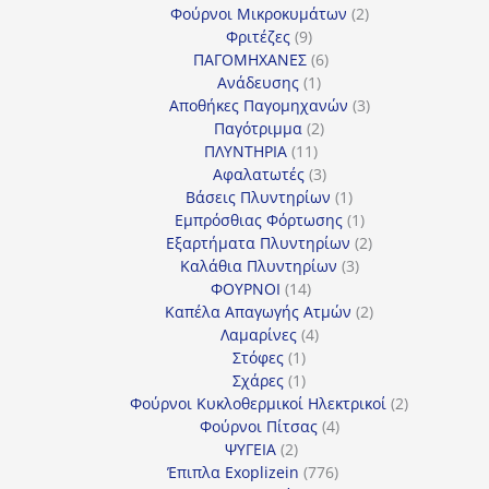
προϊόντα
2
Φούρνοι Μικροκυμάτων
2
9
προϊόντα
Φριτέζες
9
προϊόντα
6
ΠΑΓΟΜΗΧΑΝΕΣ
6
1
προϊόντα
Ανάδευσης
1
προϊόν
3
Αποθήκες Παγομηχανών
3
2
προϊόντα
Παγότριμμα
2
11
προϊόντα
ΠΛΥΝΤΗΡΙΑ
11
προϊόντα
3
Αφαλατωτές
3
προϊόντα
1
Βάσεις Πλυντηρίων
1
προϊόν
1
Εμπρόσθιας Φόρτωσης
1
προϊόν
2
Εξαρτήματα Πλυντηρίων
2
3
προϊόντα
Καλάθια Πλυντηρίων
3
14
προϊόντα
ΦΟΥΡΝΟΙ
14
προϊόντα
2
Καπέλα Απαγωγής Ατμών
2
4
προϊόντα
Λαμαρίνες
4
1
προϊόντα
Στόφες
1
προϊόν
1
Σχάρες
1
προϊόν
2
Φούρνοι Κυκλοθερμικοί Ηλεκτρικοί
2
4
προϊόντα
Φούρνοι Πίτσας
4
2
προϊόντα
ΨΥΓΕΙΑ
2
προϊόντα
776
Έπιπλα Exoplizein
776