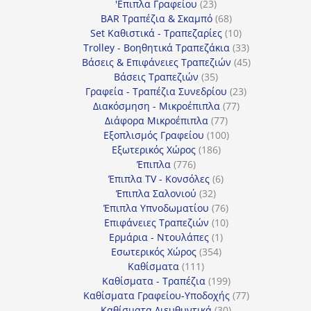
προϊόντα
23
'Επιπλα Γραφείου
23
προϊόντα
68
BAR Τραπέζια & Σκαμπό
68
προϊόντα
10
Set Καθιστικά - Τραπεζαρίες
10
προϊόντα
33
Trolley - Βοηθητικά Τραπεζάκια
33
προϊόντα
45
Βάσεις & Επιφάνειες Τραπεζιών
45
35
προϊόντα
Βάσεις Τραπεζιών
35
προϊόντα
23
Γραφεία - Τραπέζια Συνεδρίου
23
77
προϊόντα
Διακόσμηση - Μικροέπιπλα
77
77
προϊόντα
Διάφορα Μικροέπιπλα
77
προϊόντα
100
Εξοπλισμός Γραφείου
100
186
προϊόντα
Εξωτερικός Χώρος
186
776
προϊόντα
Έπιπλα
776
προϊόντα
6
Έπιπλα TV - Κονσόλες
6
32
προϊόντα
Έπιπλα Σαλονιού
32
προϊόντα
76
Έπιπλα Υπνοδωματίου
76
10
προϊόντα
Επιφάνειες Τραπεζιών
10
1
προϊόντα
Ερμάρια - Ντουλάπες
1
354
προϊόν
Εσωτερικός Χώρος
354
111
προϊόντα
Καθίσματα
111
προϊόντα
199
Καθίσματα - Τραπέζια
199
προϊόντα
77
Καθίσματα Γραφείου-Υποδοχής
77
30
προϊόντα
Καθίσματα Διευθυντικά
30