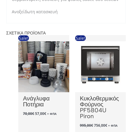
Ανοξείδωτη κατασκευή
ΣΧΕΤΙΚΆ ΠΡΟΪΌΝΤΑ
Sale!
Sale!
Ανάγλυφα
Κυκλοθερμικός
Ποτήρια
Φούρνος
PF5804U
Original
Η
70,00
€
57,00
€
+ ΦΠΑ
Piron
price
τρέχουσα
was:
τιμή
Original
Η
995,00
€
756,00
€
+ ΦΠΑ
70,00€.
είναι:
price
τρέχουσα
57,00€.