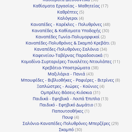
προϊόντα
17
Καθίσματα Εργασίας - Μαθητείας
17
5
προϊόντα
Καθρέπτες
5
4
προϊόντα
Καλόγεροι
4
προϊόντα
48
Καναπέδες - Καρέκλες - Πολυθρόνες
48
30
προϊόντα
Καναπέδες & Καθίσματα Υποδοχής
30
2
προϊόντα
Καναπέδες Γωνία-Πολυμορφικοί
2
προϊόντα
3
Καναπέδες-Πολυθρόνες & Σκαμπό Κρεβάτι
3
34
προϊόντ
Καναπέδες-Πολυθρόνες-Σαλόνια
34
προϊόντα
1
Καφενείου-Ταβέρνας Παραδοσιακά
1
προϊόν
11
Κομοδίνα-Συρταριέρες-Τουαλέτες-Ντουλάπες
11
38
προϊόν
Κρεβάτια-Υποστρώματα
38
43
προϊόντα
Μαξιλάρια - Πανιά
43
προϊόντα
8
Μπουφέδες - Βιβλιοθήκες - Ραφιέρες - Βιτρίνες
8
4
προϊό
Ξαπλώστρες - Αιώρες - Κούνιες
4
31
προϊόντα
Ομπρέλες-Βάσεις-Κιόσκια
31
προϊόντα
13
Παιδικά - Εφηβικά - Λοιπά Έπιπλα
13
13
προϊόντα
Παιδικό - Εφηβικό Δωμάτιο
13
1
προϊόντα
Παπουτσοθήκες
1
4
προϊόν
Πουφ
4
προϊόντα
29
Σαλόνια-Καναπέδες-Πολυθρόνες-Μπερζέρες
29
30
προϊόν
Σκαμπό
30