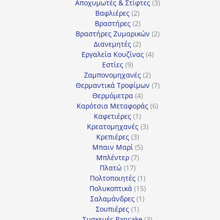
3
προϊόντα
Αποχυμωτές & Στίφτες
3
2
προϊόντα
Βαφλιέρες
2
προϊόντα
2
Βραστήρες
2
προϊόντα
2
Βραστήρες Ζυμαρικών
2
2
προϊόντα
Διανεμητές
2
προϊόντα
4
Εργαλεία Κουζίνας
4
9
προϊόντα
Εστίες
9
προϊόντα
2
Ζαμπονομηχανές
2
προϊόντα
7
Θερμαντικά Τροφίμων
7
4
προϊόντα
Θερμόμετρα
4
προϊόντα
6
Καρότσια Μεταφοράς
6
1
προϊόντα
Καφετιέρες
1
προϊόν
3
Κρεατομηχανές
3
3
προϊόντα
Κρεπιέρες
3
προϊόντα
5
Μπαιν Μαρί
5
7
προϊόντα
Μπλέντερ
7
17
προϊόντα
Πλατώ
17
προϊόντα
1
Πολτοποιητές
1
προϊόν
15
Πολυκοπτικά
15
1
προϊόντα
Σαλαμάνδρες
1
1
προϊόν
Σουπιέρες
1
προϊόν
3
Συσκευές Pancake
3