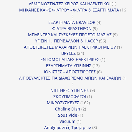
προϊόν
1
ΛΕΜΟΝΟΣΤΙΦΤΕΣ ΧΕΙΡΟΣ ΚΑΙ ΗΛΕΚΤΡΙΚΟΙ
1
προϊόν
ΜΗΧΑΝΕΣ ΚΑΦΕ ΦΙΛΤΡΟΥ - ΦΙΛΤΡΑ & ΕΞΑΡΤΗΜΑΤΑ
16
16
προϊόντα
4
ΕΞΑΡΤΗΜΑΤΑ BRAVILOR
4
9
προϊόντα
ΦΙΛΤΡΑ ΒΡΑΣΤΗΡΩΝ
9
προϊόντα
9
ΜΠΛΕΝΤΕΡ ΚΑΙ ΣΥΣΚΕΥΕΣ ΠΡΟΕΤΟΙΜΑΣΙΑΣ
9
56
προϊόντ
ΥΓΙΕΙΝΗ , ΠΕΡΙΒΑΛΛΟΝ & HACCP
56
προϊόντα
1
ΑΠΟΣΤΕΙΡΩΤΕΣ ΜΑΧΑΙΡΙΩΝ ΗΛΕΚΤΡΙΚΟΙ ΜΕ UV
1
24
προϊό
ΒΡΥΣΕΣ
24
προϊόντα
1
ΕΝΤΟΜΟΠΑΓΙΔΕΣ ΗΛΕΚΤΡΙΚΕΣ
1
13
προϊόν
ΕΞΑΡΤΗΜΑΤΑ ΥΓΙΕΙΝΗΣ
13
προϊόντα
6
ΙΟΝΙΣΤΕΣ - ΑΠΟΣΤΕΙΡΩΤΕΣ
6
προϊόντα
ΛΙΠΟΣΥΛΛΕΚΤΕΣ ΓΙΑ ΔΙΑΧΩΡΙΣΜΟ ΛΙΠΩΝ ΚΑΙ ΕΛΑΙΩΝ
1
1
προϊόν
9
ΝΙΠΤΗΡΕΣ ΥΓΙΕΙΝΗΣ
9
1
προϊόντα
ΣΚΟΥΠΙΔΟΦΑΓΟΙ
1
162
προϊόν
ΜΙΚΡΟΣΥΣΚΕΥΕΣ
162
2
προϊόντα
Chafing Dish
2
1
προϊόντα
Sous Vide
1
1
προϊόν
Vacuum
1
προϊόν
3
Αποξηραντές Τροφίμων
3