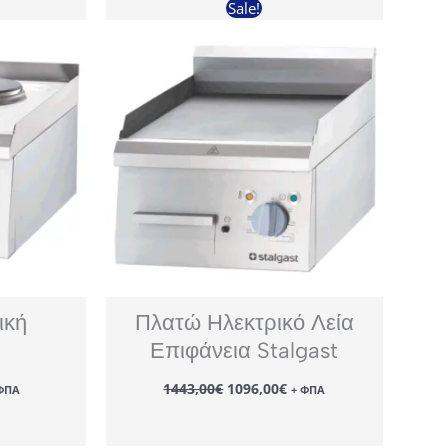
Sale!
ική
Πλατώ Ηλεκτρικό Λεία
Επιφάνεια Stalgast
Original
Η
1443,00
€
1096,00
€
ΦΠΑ
+ ΦΠΑ
έχουσα
price
τρέχουσα
μή
was:
τιμή
ναι:
1443,00€.
είναι: