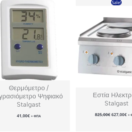
Sale!
Θερμόμετρο /
Εστία Ηλεκτρ
γρασιόμετρο Ψηφιακό
Stalgast
Stalgast
Original
Η
825,00
€
627,00
€
+ 
41,00
€
+ ΦΠΑ
price
τρ
was:
τι
825,00€.
εί