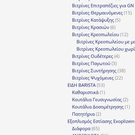
προϊόν
Βιτρίνες Επιτραπέζιες για GN
1
Βιτρίνες Θερμαινόμενες
15
5
π
Βιτρίνες Κατάψυξης
5
6
προϊόν
Βιτρίνες Κρασιών
6
προϊόντα
12
Βιτρίνες Κρεοπωλείου
12
προ
Βιτρίνες Κρεοπωλείου με μ
Βιτρίνες Κρεοπωλείου χωρί
4
Βιτρίνες Ουδέτερες
4
3
προϊόν
Βιτρίνες Παγωτού
3
προϊόντα
38
Βιτρίνες Συντήρησης
38
22
προϊ
Βιτρίνες Ψυχόμενες
22
53
προϊό
ΕΙΔΗ BARISTA
53
προϊόντα
1
Καθαριστικά
1
προϊόν
2
Κουτάλια Γευσιγνωσίας
2
προ
1
Κουτάλια Δοσομέτρησης
1
2
πρ
Πατητήρια
2
προϊόντα
Εξοπλισμός Εστίασης Exoplizein
65
Διάφορα
65