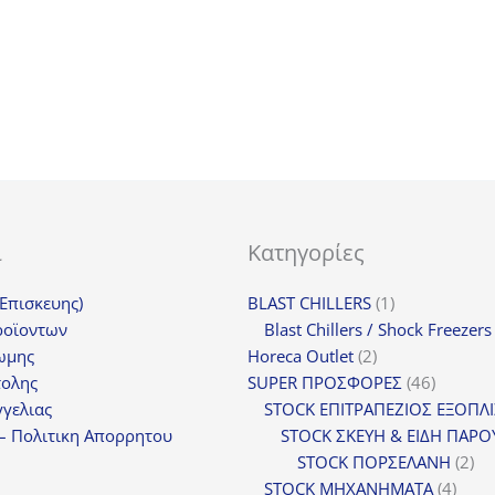
62
ι
Κατηγορίες
1
(Επισκευης)
BLAST CHILLERS
1
προϊόν
ροϊοντων
Blast Chillers / Shock Freezers
2
ωμης
Horeca Outlet
2
προϊόντα
46
τολης
SUPER ΠΡΟΣΦΟΡΕΣ
46
προϊόντ
γελιας
STOCK ΕΠΙΤΡΑΠΕΖΙΟΣ ΕΞΟΠΛ
– Πολιτικη Απορρητου
STOCK ΣΚΕΥΗ & ΕΙΔΗ ΠΑΡΟ
2
STOCK ΠΟΡΣΕΛΑΝΗ
2
4
πρ
STOCK ΜΗΧΑΝΗΜΑΤΑ
4