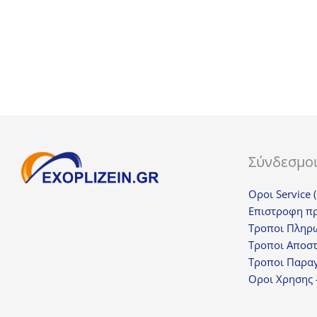
170,00€.
είναι:
129,00€.
Σύνδεσμο
Οροι Service 
Επιστροφη π
Τροποι Πληρ
Τροποι Αποσ
Τροποι Παραγ
Οροι Χρησης 