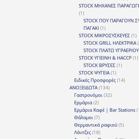
προϊ
STOCK ΜΗΧΑΝΕΣ ΠΑΡΑΓΩΓ
1
1
προϊόν
STOCK ΠΟΥ ΠΑΡΑΓΟΥΝ Σ
1
ΠΑΓΑΚΙ
1
προϊόν
1
STOCK ΜΙΚΡΟΣΥΣΚΕΥΕΣ
1
π
STOCK GRILL ΗΛΕΚΤΡΙΚΑ
STOCK ΠΛΑΤΩ ΥΓΡΑΕΡΙΟΥ
STOCK ΥΓΙΕΙΝΗ & HACCP
1
1
STOCK ΒΡΥΣΕΣ
1
1
προϊόν
STOCK ΨΥΓΕΙΑ
1
προϊόν
14
Ειδικές Προσφορές
14
134
προϊόν
ΑΝΟΞΕΙΔΩΤΑ
134
προϊόντα
32
Γαστρονόμοι
32
2
προϊόντα
Ερμάρια
2
προϊόντα
Ερμάρια Καφέ | Bar Stations
7
Θάλαμοι
7
προϊόντα
5
Θερμαντικά ραφιού
5
18
προϊόν
Λάντζες
18