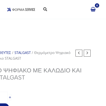
ΦΌΡΜΑ SERVICE
ΕΥΤΕΣ
/
STALGAST
/ Θερμόμετρο Ψηφιακό
ριο STALGAST
ΨΗΦΙΑΚΌ ΜΕ ΚΑΛΏΔΙΟ ΚΑΙ
STALGAST
+