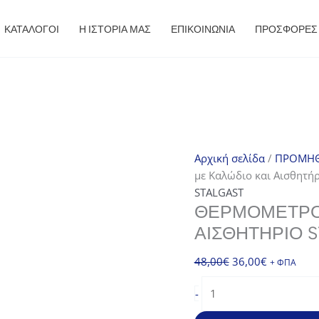
ΚΑΤΑΛΟΓΟΙ
Η ΙΣΤΟΡΙΑ ΜΑΣ
ΕΠΙΚΟΙΝΩΝΙΑ
ΠΡΟΣΦΟΡΈΣ
Αρχική σελίδα
/
ΠΡΟΜΗΘ
με Καλώδιο και Αισθητή
STALGAST
ΘΕΡΜΌΜΕΤΡΟ 
ΑΙΣΘΗΤΉΡΙΟ 
Original
Η
48,00
€
36,00
€
+ ΦΠΑ
price
τρέχουσα
Θερμόμετρο
-
was:
τιμή
Ψηφιακό
48,00€.
είναι:
με