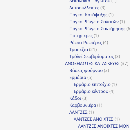
προϊόντα
1
Λεκανάκια Παγωτού
1
3
προϊόν
Λιποσυλλέκτες
3
προϊόντα
1
Πάγκοι Κατάψυξης
1
προϊόν
1
Πάγκοι Ψυγεία Σαλατών
1
πρ
Πάγκοι Ψυγεία Συντήρησης
1
Ποτηριέρες
1
προϊόν
4
Ράφια-Ραφιέρες
4
21
προϊόντα
Τραπέζια
21
προϊόντα
3
Τρόλεϊ Σερβιρίσματος
3
προϊ
3
ΑΝΟΞΕΙΔΩΤΕΣ ΚΑΤΑΣΚΕΥΕΣ
37
3
π
Βάσεις φούρνου
3
5
προϊόντα
Ερμάρια
5
προϊόντα
1
Ερμάριο επιτοίχιο
1
4
προϊόν
Ερμάριο κέντρου
4
3
προϊόντ
Κάδοι
3
προϊόντα
1
Καρβουνιέρα
1
1
προϊόν
ΛΑΝΤΖΕΣ
1
προϊόν
1
ΛΑΝΤΖΕΣ ΑΝΟΙΧΤΕΣ
1
προϊ
ΛΑΝΤΖΕΣ ΑΝΟΙΧΤΕΣ ΜΟΝ