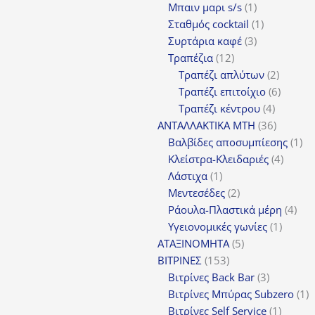
1
Μπαιν μαρι s/s
1
προϊόν
1
Σταθμός cocktail
1
3
προϊόν
Συρτάρια καφέ
3
12
προϊόντα
Τραπέζια
12
προϊόντα
2
Τραπέζι απλύτων
2
προϊόν
6
Τραπέζι επιτοίχιο
6
4
προϊόν
Τραπέζι κέντρου
4
προϊόντ
36
ΑΝΤΑΛΛΑΚΤΙΚΑ MTH
36
προϊόντ
1
Βαλβίδες αποσυμπίεσης
1
4
πρ
Κλείστρα-Κλειδαριές
4
1
προϊόν
Λάστιχα
1
προϊόν
2
Μεντεσέδες
2
προϊόντα
4
Ράουλα-Πλαστικά μέρη
4
1
προ
Υγειονομικές γωνίες
1
5
προϊόν
ΑΤΑΞΙΝΟΜΗΤΑ
5
153
προϊόντα
ΒΙΤΡΙΝΕΣ
153
προϊόντα
3
Βιτρίνες Back Bar
3
προϊόντα
1
Βιτρίνες Mπύρας Subzero
1
1
π
Βιτρίνες Self Service
1