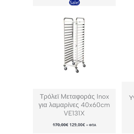
Sale!
Τρόλεϊ Mεταφοράς Inox
Υ
για λαμαρίνες 40x60cm
VE131X
Original
Η
170,00
€
129,00
€
+ ΦΠΑ
price
τρέχουσα
was:
τιμή