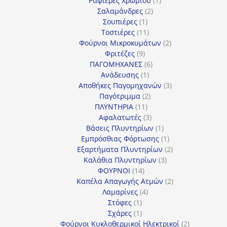
Ραφιέρες Χρωμίου
1
2
προϊόν
Σαλαμάνδρες
2
1
προϊόντα
Σουπιέρες
1
προϊόν
11
Τοστιέρες
11
προϊόντα
2
Φούρνοι Μικροκυμάτων
2
9
προϊόντα
Φριτέζες
9
προϊόντα
6
ΠΑΓΟΜΗΧΑΝΕΣ
6
1
προϊόντα
Ανάδευσης
1
προϊόν
3
Αποθήκες Παγομηχανών
3
2
προϊόντα
Παγότριμμα
2
11
προϊόντα
ΠΛΥΝΤΗΡΙΑ
11
προϊόντα
3
Αφαλατωτές
3
προϊόντα
1
Βάσεις Πλυντηρίων
1
προϊόν
1
Εμπρόσθιας Φόρτωσης
1
προϊόν
2
Εξαρτήματα Πλυντηρίων
2
3
προϊόντα
Καλάθια Πλυντηρίων
3
14
προϊόντα
ΦΟΥΡΝΟΙ
14
προϊόντα
2
Καπέλα Απαγωγής Ατμών
2
4
προϊόντα
Λαμαρίνες
4
1
προϊόντα
Στόφες
1
προϊόν
1
Σχάρες
1
προϊόν
2
Φούρνοι Κυκλοθερμικοί Ηλεκτρικοί
2