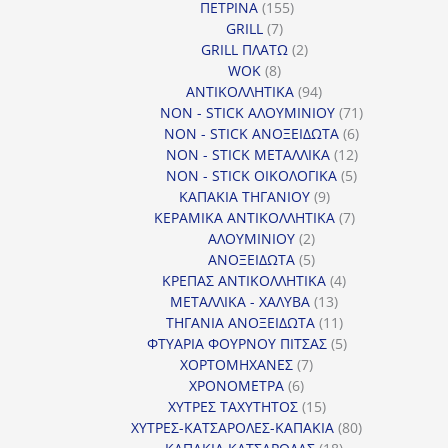
155
ΠΕΤΡΙΝΑ
155
7
προϊόντα
GRILL
7
προϊόντα
2
GRILL ΠΛΑΤΩ
2
8
προϊόντα
WOK
8
προϊόντα
94
ΑΝΤΙΚΟΛΛΗΤΙΚΑ
94
προϊόντα
71
NON - STICK ΑΛΟΥΜΙΝΙΟΥ
71
6
προϊόντα
NON - STICK ΑΝΟΞΕΙΔΩΤΑ
6
12
προϊόντα
NON - STICK ΜΕΤΑΛΛΙΚΑ
12
5
προϊόντα
NON - STICK ΟΙΚΟΛΟΓΙΚΑ
5
9
προϊόντα
ΚΑΠΑΚΙΑ ΤΗΓΑΝΙΟΥ
9
προϊόντα
7
ΚΕΡΑΜΙΚΑ ΑΝΤΙΚΟΛΛΗΤΙΚΑ
7
2
προϊόντα
ΑΛΟΥΜΙΝΙΟΥ
2
προϊόντα
5
ΑΝΟΞΕΙΔΩΤΑ
5
προϊόντα
4
ΚΡΕΠΑΣ ΑΝΤΙΚΟΛΛΗΤΙΚΑ
4
13
προϊόντα
ΜΕΤΑΛΛΙΚΑ - ΧΑΛΥΒΑ
13
προϊόντα
11
ΤΗΓΑΝΙΑ ΑΝΟΞΕΙΔΩΤΑ
11
προϊόντα
5
ΦΤΥΑΡΙΑ ΦΟΥΡΝΟΥ ΠΙΤΣΑΣ
5
7
προϊόντα
ΧΟΡΤΟΜΗΧΑΝΕΣ
7
6
προϊόντα
ΧΡΟΝΟΜΕΤΡΑ
6
προϊόντα
15
ΧΥΤΡΕΣ ΤΑΧΥΤΗΤΟΣ
15
προϊόντα
80
ΧΥΤΡΕΣ-ΚΑΤΣΑΡΟΛΕΣ-ΚΑΠΑΚΙΑ
80
18
προϊόντα