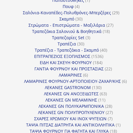
Παπουτσοθήκες
1
4
προϊόν
Πουφ
4
προϊόντα
29
Σαλόνια-Καναπέδες-Πολυθρόνες-Μπερζέρες
29
30
προϊόν
Σκαμπό
30
προϊόντα
27
Στρώματα - Επιστρώματα - Μαξιλάρια
27
18
προϊόντα
Τραπεζάκια Σαλονιού & Βοηθητικά
18
3
προϊόντα
Τραπεζαρίες Set
3
30
προϊόντα
Τραπέζια
30
προϊόντα
40
Τραπέζια - Τραπεζάκια - Σκαμπό
40
1536
προϊόντα
ΕΠΙΤΡΑΠΕΖΙΟΣ ΕΞΟΠΛΙΣΜΟΣ
1536
184
προϊόντα
ΕΙΔΗ ΚΑΙ ΣΚΕΥΗ ΦΟΥΡΝΟΥ
184
προϊόντα
22
ΓΑΝΤΙΑ ΦΟΥΡΝΟΥ ΚΑΙ ΠΡΟΣΤΑΣΙΑΣ
22
6
προϊόντα
ΛΑΜΑΡΙΝΕΣ
6
προϊόντα
6
ΛΑΜΑΡΙΝΕΣ ΦΟΥΡΝΟΥ-ΑΡΤΟΠΟΙΕΙΟΥ-ΖΑΧΑΡ/ΚΗΣ
6
130
προ
ΛΕΚΑΝΕΣ GASTRONOM
130
προϊόντα
63
ΛΕΚΑΝΕΣ GN ΑΝΟΞΕΙΔΩΤΕΣ
63
11
προϊόντα
ΛΕΚΑΝΕΣ GN ΜΕΛΑΜΙΝΗΣ
11
προϊόντα
28
ΛΕΚΑΝΕΣ GN ΠΟΛΥΚΑΡΜΠΟΝΙΚΑ
28
προϊόντα
27
ΛΕΚΑΝΕΣ GN ΠΟΛΥΠΡΟΠΥΛΕΝΙΟΥ
27
7
προϊόντα
ΣΧΑΡΕΣ ΧΡΩΜΙΟΥ ΚΑΙ INOX ΨΥΓΕΙΩΝ
7
προϊόντα
1
ΤΑΨΙΑ ΠΙΤΣΑΣ ΔΙΑΤΡΗΤΑ ΚΑΙ ΑΝΤΙΚΟΛΛΗΤΙΚΑ
1
18
προϊόν
ΤΑΨΙΑ ΦΟΥΡΝΟΥ ΓΙΑ ΦΑΓΗΤΑ ΚΑΙ ΓΛΥΚΑ
18