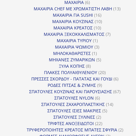
προϊόντα
6
ΜΑΧΑΙΡΙΑ
6
προϊόντα
13
ΜΑΧΑΙΡΙΑ CHEF ΜΕ ΧΡΩΜΑΤΙΣΤΗ ΛΑΒΗ
13
16
προϊόντ
ΜΑΧΑΙΡΙΑ ΓΙΑ SUSHI
16
προϊόντα
10
ΜΑΧΑΙΡΙΑ ΚΟΥΖΙΝΑΣ
10
10
προϊόντα
ΜΑΧΑΙΡΙΑ ΚΡΕΑΤΟΣ
10
προϊόντα
7
ΜΑΧΑΙΡΙΑ ΞΕΚΟΚΚΑΛΙΣΜΑΤΟΣ
7
1
προϊόντα
ΜΑΧΑΙΡΙΑ ΤΥΡΙΟΥ
1
προϊόν
3
ΜΑΧΑΙΡΙΑ ΨΩΜΙΟΥ
3
1
προϊόντα
ΜΗΛΟΚΑΘΑΡΙΣΤΕΣ
1
προϊόν
5
ΜΗΧΑΝΕΣ ΖΥΜΑΡΙΚΩΝ
5
8
προϊόντα
ΞΥΛΑ ΚΟΠΗΣ
8
προϊόντα
20
ΠΛΑΚΕΣ ΠΟΛΥΑΙΘΥΛΕΝΙΟΥ
20
προϊόντα
6
ΠΡΕΣΣΕΣ ΣΚΟΡΔΟΥ - ΠΑΤΑΤΑΣ ΚΑΙ ΓΟΥΔΙ
6
9
προϊόντα
ΡΟΔΕΣ ΠΙΤΣΑΣ & ΖΥΜΗΣ
9
προϊόντα
67
ΣΠΑΤΟΥΛΕΣ ΚΟΥΖΙΝΑΣ ΚΑΙ ΠΑΡΟΥΣΙΑΣΗΣ
67
6
προϊόντ
ΣΠΑΤΟΥΛΕΣ NYLON
6
προϊόντα
14
ΣΠΑΤΟΥΛΕΣ ΖΑΧΑΡΟΠΛΑΣΤΙΚΗΣ
14
5
προϊόντα
ΣΠΑΤΟΥΛΕΣ ΙΣΙΕΣ ΜΑΚΡΙΕΣ
5
2
προϊόντα
ΣΠΑΤΟΥΛΕΣ ΞΥΛΙΝΕΣ
2
προϊόντα
22
ΤΡΙΦΤΕΣ ΑΝΟΞΕΙΔΩΤΟΙ
22
προϊόντα
2
ΤΡΥΦΕΡΟΠΟΙΗΤΕΣ ΚΡΕΑΤΟΣ ΜΠΑΤΕΣ ΣΦΥΡΙΑ
2
2
προϊόν