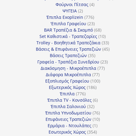
4
προϊόντα
Φούρνοι Πίτσας
4
2
προϊόντα
ΨΥΓΕΙΑ
2
προϊόντα
776
Έπιπλα Exoplizein
776
προϊόντα
23
'Επιπλα Γραφείου
23
προϊόντα
68
BAR Τραπέζια & Σκαμπό
68
προϊόντα
10
Set Καθιστικά - Τραπεζαρίες
10
προϊόντα
33
Trolley - Βοηθητικά Τραπεζάκια
33
προϊόντα
45
Βάσεις & Επιφάνειες Τραπεζιών
45
35
προϊόντα
Βάσεις Τραπεζιών
35
προϊόντα
23
Γραφεία - Τραπέζια Συνεδρίου
23
77
προϊόντα
Διακόσμηση - Μικροέπιπλα
77
77
προϊόντα
Διάφορα Μικροέπιπλα
77
προϊόντα
100
Εξοπλισμός Γραφείου
100
186
προϊόντα
Εξωτερικός Χώρος
186
776
προϊόντα
Έπιπλα
776
προϊόντα
6
Έπιπλα TV - Κονσόλες
6
32
προϊόντα
Έπιπλα Σαλονιού
32
προϊόντα
76
Έπιπλα Υπνοδωματίου
76
10
προϊόντα
Επιφάνειες Τραπεζιών
10
1
προϊόντα
Ερμάρια - Ντουλάπες
1
354
προϊόν
Εσωτερικός Χώρος
354