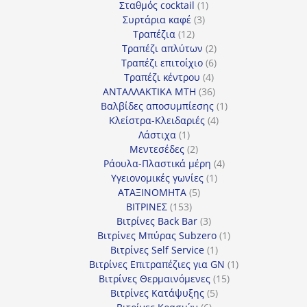
προϊόν
1
Σταθμός cocktail
1
3
προϊόν
Συρτάρια καφέ
3
12
προϊόντα
Τραπέζια
12
προϊόντα
2
Τραπέζι απλύτων
2
προϊόντα
6
Τραπέζι επιτοίχιο
6
4
προϊόντα
Τραπέζι κέντρου
4
προϊόντα
36
ΑΝΤΑΛΛΑΚΤΙΚΑ MTH
36
προϊόντα
1
Βαλβίδες αποσυμπίεσης
1
4
προϊόν
Κλείστρα-Κλειδαριές
4
1
προϊόντα
Λάστιχα
1
προϊόν
2
Μεντεσέδες
2
προϊόντα
4
Ράουλα-Πλαστικά μέρη
4
1
προϊόντα
Υγειονομικές γωνίες
1
5
προϊόν
ΑΤΑΞΙΝΟΜΗΤΑ
5
153
προϊόντα
ΒΙΤΡΙΝΕΣ
153
προϊόντα
3
Βιτρίνες Back Bar
3
προϊόντα
1
Βιτρίνες Mπύρας Subzero
1
1
προϊόν
Βιτρίνες Self Service
1
προϊόν
1
Βιτρίνες Επιτραπέζιες για GN
1
15
προϊόν
Βιτρίνες Θερμαινόμενες
15
5
προϊόντα
Βιτρίνες Κατάψυξης
5
6
προϊόντα