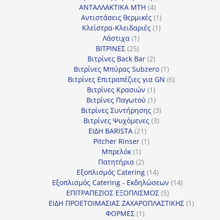
4
προϊόντα
ΑΝΤΑΛΛΑΚΤΙΚΑ MTH
4
προϊόντα
1
Αντιστάσεις θερμικές
1
1
προϊόν
Κλείστρα-Κλειδαριές
1
1
προϊόν
Λάστιχα
1
25
προϊόν
ΒΙΤΡΙΝΕΣ
25
προϊόντα
2
Βιτρίνες Back Bar
2
προϊόντα
1
Βιτρίνες Mπύρας Subzero
1
προϊόν
6
Βιτρίνες Επιτραπέζιες για GN
6
1
προϊόντα
Βιτρίνες Κρασιών
1
προϊόν
1
Βιτρίνες Παγωτού
1
προϊόν
3
Βιτρίνες Συντήρησης
3
3
προϊόντα
Βιτρίνες Ψυχόμενες
3
21
προϊόντα
ΕΙΔΗ BARISTA
21
προϊόντα
1
Pitcher Rinser
1
1
προϊόν
Μπρελόκ
1
προϊόν
2
Πατητήρια
2
προϊόντα
14
Εξοπλισμός Catering
14
προϊόντα
14
Εξοπλισμός Catering - Εκδηλώσεων
14
5
προϊόντα
ΕΠΙΤΡΑΠΕΖΙΟΣ ΕΞΟΠΛΙΣΜΟΣ
5
προϊόντα
1
ΕΙΔΗ ΠΡΟΕΤΟΙΜΑΣΙΑΣ ΖΑΧΑΡΟΠΛΑΣΤΙΚΗΣ
1
1
προϊόν
ΦΟΡΜΕΣ
1