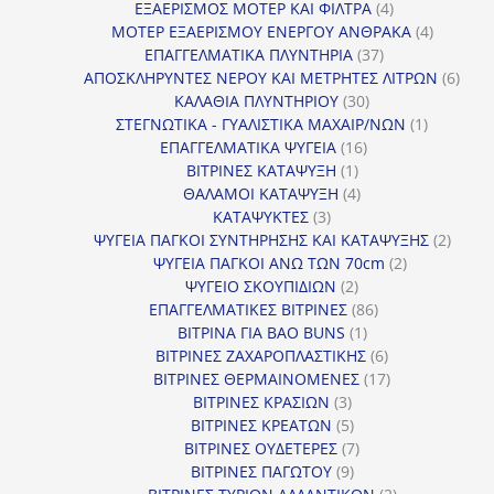
προϊόν
4
ΕΞΑΕΡΙΣΜΟΣ ΜΟΤΕΡ ΚΑΙ ΦΙΛΤΡΑ
4
προϊόντα
4
ΜΟΤΕΡ ΕΞΑΕΡΙΣΜΟΥ ΕΝΕΡΓΟΥ ΑΝΘΡΑΚΑ
4
37
προϊόντ
ΕΠΑΓΓΕΛΜΑΤΙΚΑ ΠΛΥΝΤΗΡΙΑ
37
προϊόντα
6
ΑΠΟΣΚΛΗΡΥΝΤΕΣ ΝΕΡΟΥ ΚΑΙ ΜΕΤΡΗΤΕΣ ΛΙΤΡΩΝ
6
30
προϊ
ΚΑΛΑΘΙΑ ΠΛΥΝΤΗΡΙΟΥ
30
προϊόντα
1
ΣΤΕΓΝΩΤΙΚΑ - ΓΥΑΛΙΣΤΙΚΑ ΜΑΧΑΙΡ/ΝΩΝ
1
16
προϊόν
ΕΠΑΓΓΕΛΜΑΤΙΚΑ ΨΥΓΕΙΑ
16
1
προϊόντα
ΒΙΤΡΙΝΕΣ ΚΑΤΑΨΥΞΗ
1
προϊόν
4
ΘΑΛΑΜΟΙ ΚΑΤΑΨΥΞΗ
4
3
προϊόντα
ΚΑΤΑΨΥΚΤΕΣ
3
προϊόντα
2
ΨΥΓΕΙΑ ΠΑΓΚΟΙ ΣΥΝΤΗΡΗΣΗΣ ΚΑΙ ΚΑΤΑΨΥΞΗΣ
2
2
προϊό
ΨΥΓΕΙΑ ΠΑΓΚΟΙ ΑΝΩ ΤΩΝ 70cm
2
2
προϊόντα
ΨΥΓΕΙΟ ΣΚΟΥΠΙΔΙΩΝ
2
προϊόντα
86
ΕΠΑΓΓΕΛΜΑΤΙΚΕΣ ΒΙΤΡΙΝΕΣ
86
1
προϊόντα
ΒΙΤΡΙΝΑ ΓΙΑ BAO BUNS
1
προϊόν
6
ΒΙΤΡΙΝΕΣ ΖΑΧΑΡΟΠΛΑΣΤΙΚΗΣ
6
προϊόντα
17
ΒΙΤΡΙΝΕΣ ΘΕΡΜΑΙΝΟΜΕΝΕΣ
17
3
προϊόντα
ΒΙΤΡΙΝΕΣ ΚΡΑΣΙΩΝ
3
προϊόντα
5
ΒΙΤΡΙΝΕΣ ΚΡΕΑΤΩΝ
5
προϊόντα
7
ΒΙΤΡΙΝΕΣ ΟΥΔΕΤΕΡΕΣ
7
9
προϊόντα
ΒΙΤΡΙΝΕΣ ΠΑΓΩΤΟΥ
9
προϊόντα
2