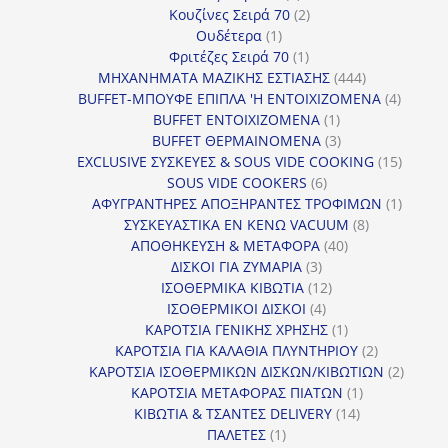
προϊόντα
2
Κουζίνες Σειρά 70
2
1
προϊόντα
Ουδέτερα
1
προϊόν
1
Φριτέζες Σειρά 70
1
προϊόν
444
ΜΗΧΑΝΗΜΑΤΑ ΜΑΖΙΚΗΣ ΕΣΤΙΑΣΗΣ
444
προϊόντα
4
BUFFET-ΜΠΟΥΦΕ ΕΠΙΠΛΑ 'Η ΕΝΤΟΙΧΙΖΟΜΕΝΑ
4
1
προϊόν
BUFFET ΕΝΤΟΙΧΙΖΟΜΕΝΑ
1
προϊόν
3
BUFFET ΘΕΡΜΑΙΝΟΜΕΝΑ
3
προϊόντα
15
EXCLUSIVE ΣΥΣΚΕΥΕΣ & SOUS VIDE COOKING
15
6
προϊόν
SOUS VIDE COOKERS
6
προϊόντα
1
ΑΦΥΓΡΑΝΤΗΡΕΣ ΑΠΟΞΗΡΑΝΤΕΣ ΤΡΟΦΙΜΩΝ
1
8
προϊόν
ΣΥΣΚΕΥΑΣΤΙΚΑ ΕΝ ΚΕΝΩ VACUUM
8
40
προϊόντα
ΑΠΟΘΗΚΕΥΣΗ & ΜΕΤΑΦΟΡΑ
40
3
προϊόντα
ΔΙΣΚΟΙ ΓΙΑ ΖΥΜΑΡΙΑ
3
προϊόντα
12
ΙΣΟΘΕΡΜΙΚΑ ΚΙΒΩΤΙΑ
12
4
προϊόντα
ΙΣΟΘΕΡΜΙΚΟΙ ΔΙΣΚΟΙ
4
προϊόντα
1
ΚΑΡΟΤΣΙΑ ΓΕΝΙΚΗΣ ΧΡΗΣΗΣ
1
προϊόν
2
ΚΑΡΟΤΣΙΑ ΓΙΑ ΚΑΛΑΘΙΑ ΠΛΥΝΤΗΡΙΟΥ
2
προϊόντα
2
ΚΑΡΟΤΣΙΑ ΙΣΟΘΕΡΜΙΚΩΝ ΔΙΣΚΩΝ/ΚΙΒΩΤΙΩΝ
2
1
προϊόν
ΚΑΡΟΤΣΙΑ ΜΕΤΑΦΟΡΑΣ ΠΙΑΤΩΝ
1
14
προϊόν
ΚΙΒΩΤΙΑ & ΤΣΑΝΤΕΣ DELIVERY
14
1
προϊόντα
ΠΑΛΕΤΕΣ
1