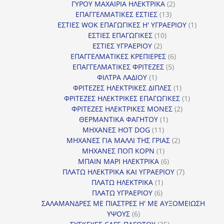
2
προϊόντα
ΓΥΡΟΥ ΜΑΧΑΙΡΙΑ ΗΛΕΚΤΡΙΚΑ
2
13
προϊόντα
ΕΠΑΓΓΕΛΜΑΤΙΚΕΣ ΕΣΤΙΕΣ
13
προϊόντα
1
ΕΣΤΙΕΣ WOK ΕΠΑΓΩΓΙΚΕΣ Η' ΥΓΡΑΕΡΙΟΥ
1
10
προϊόν
ΕΣΤΙΕΣ ΕΠΑΓΩΓΙΚΕΣ
10
2
προϊόντα
ΕΣΤΙΕΣ ΥΓΡΑΕΡΙΟΥ
2
προϊόντα
6
ΕΠΑΓΓΕΛΜΑΤΙΚΕΣ ΚΡΕΠΙΕΡΕΣ
6
5
προϊόντα
ΕΠΑΓΓΕΛΜΑΤΙΚΕΣ ΦΡΙΤΕΖΕΣ
5
1
προϊόντα
ΦΙΛΤΡΑ ΛΑΔΙΟΥ
1
προϊόν
1
ΦΡΙΤΕΖΕΣ ΗΛΕΚΤΡΙΚΕΣ ΔΙΠΛΕΣ
1
προϊόν
1
ΦΡΙΤΕΖΕΣ ΗΛΕΚΤΡΙΚΕΣ ΕΠΑΓΩΓΙΚΕΣ
1
2
προϊόν
ΦΡΙΤΕΖΕΣ ΗΛΕΚΤΡΙΚΕΣ ΜΟΝΕΣ
2
1
προϊόντα
ΘΕΡΜΑΝΤΙΚΑ ΦΑΓΗΤΟΥ
1
11
προϊόν
ΜΗΧΑΝΕΣ HOT DOG
11
προϊόντα
2
ΜΗΧΑΝΕΣ ΓΙΑ ΜΑΛΛΙ ΤΗΣ ΓΡΙΑΣ
2
1
προϊόντα
ΜΗΧΑΝΕΣ ΠΟΠ ΚΟΡΝ
1
προϊόν
6
ΜΠΑΙΝ ΜΑΡΙ ΗΛΕΚΤΡΙΚΑ
6
προϊόντα
7
ΠΛΑΤΩ ΗΛΕΚΤΡΙΚΑ ΚΑΙ ΥΓΡΑΕΡΙΟΥ
7
1
προϊόντα
ΠΛΑΤΩ ΗΛΕΚΤΡΙΚΑ
1
6
προϊόν
ΠΛΑΤΩ ΥΓΡΑΕΡΙΟΥ
6
προϊόντα
ΣΑΛΑΜΑΝΔΡΕΣ ΜΕ ΠΙΑΣΤΡΕΣ Η' ΜΕ ΑΥΞΟΜΕΙΩΣΗ
6
ΥΨΟΥΣ
6
προϊόντα
35