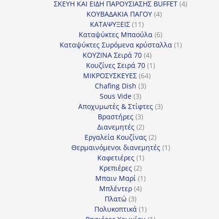
προϊόν
4
ΣΚΕΥΗ ΚΑΙ ΕΙΔΗ ΠΑΡΟΥΣΙΑΣΗΣ BUFFET
4
4
προϊόντα
ΚΟΥΒΑΔΑΚΙΑ ΠΑΓΟΥ
4
11
προϊόντα
ΚΑΤΑΨΥΞΕΙΣ
11
προϊόντα
6
Καταψύκτες Μπαούλα
6
προϊόντα
1
Καταψύκτες Συρόμενα κρύσταλλα
1
4
προϊόν
ΚΟΥΖΙΝΑ Σειρά 70
4
προϊόντα
1
Κουζίνες Σειρά 70
1
64
προϊόν
ΜΙΚΡΟΣΥΣΚΕΥΕΣ
64
3
προϊόντα
Chafing Dish
3
3
προϊόντα
Sous Vide
3
προϊόντα
3
Αποχυμωτές & Στίφτες
3
3
προϊόντα
Βραστήρες
3
προϊόντα
2
Διανεμητές
2
προϊόντα
2
Εργαλεία Κουζίνας
2
προϊόντα
1
Θερμαινόμενοι διανεμητές
1
1
προϊόν
Καφετιέρες
1
2
προϊόν
Κρεπιέρες
2
προϊόντα
1
Μπαιν Μαρί
1
4
προϊόν
Μπλέντερ
4
3
προϊόντα
Πλατώ
3
προϊόντα
1
Πολυκοπτικά
1
προϊόν
1