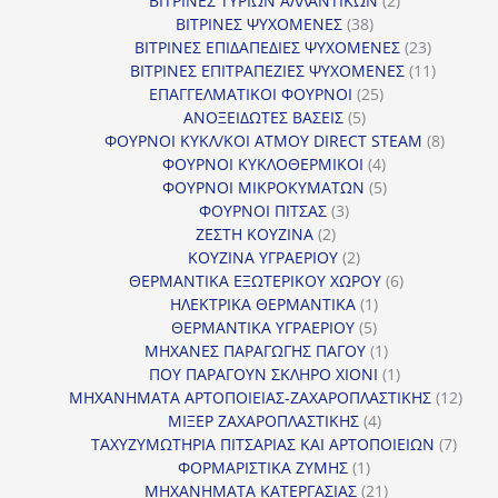
ΒΙΤΡΙΝΕΣ ΤΥΡΙΩΝ ΑΛΛΑΝΤΙΚΩΝ
2
38
προϊόντα
ΒΙΤΡΙΝΕΣ ΨΥΧΟΜΕΝΕΣ
38
προϊόντα
23
ΒΙΤΡΙΝΕΣ ΕΠΙΔΑΠΕΔΙΕΣ ΨΥΧΟΜΕΝΕΣ
23
προϊόντα
11
ΒΙΤΡΙΝΕΣ ΕΠΙΤΡΑΠΕΖΙΕΣ ΨΥΧΟΜΕΝΕΣ
11
25
προϊόντ
ΕΠΑΓΓΕΛΜΑΤΙΚΟΙ ΦΟΥΡΝΟΙ
25
5
προϊόντα
ΑΝΟΞΕΙΔΩΤΕΣ ΒΑΣΕΙΣ
5
προϊόντα
8
ΦΟΥΡΝΟΙ ΚΥΚΛ/ΚΟΙ ΑΤΜΟΥ DIRECT STEAM
8
4
προϊόν
ΦΟΥΡΝΟΙ ΚΥΚΛΟΘΕΡΜΙΚΟΙ
4
προϊόντα
5
ΦΟΥΡΝΟΙ ΜΙΚΡΟΚΥΜΑΤΩΝ
5
3
προϊόντα
ΦΟΥΡΝΟΙ ΠΙΤΣΑΣ
3
2
προϊόντα
ΖΕΣΤΗ ΚΟΥΖΙΝΑ
2
προϊόντα
2
ΚΟΥΖΙΝΑ ΥΓΡΑΕΡΙΟΥ
2
προϊόντα
6
ΘΕΡΜΑΝΤΙΚΑ ΕΞΩΤΕΡΙΚΟΥ ΧΩΡΟΥ
6
1
προϊόντα
ΗΛΕΚΤΡΙΚΑ ΘΕΡΜΑΝΤΙΚΑ
1
5
προϊόν
ΘΕΡΜΑΝΤΙΚΑ ΥΓΡΑΕΡΙΟΥ
5
προϊόντα
1
ΜΗΧΑΝΕΣ ΠΑΡΑΓΩΓΗΣ ΠΑΓΟΥ
1
προϊόν
1
ΠΟΥ ΠΑΡΑΓΟΥΝ ΣΚΛΗΡΟ ΧΙΟΝΙ
1
προϊόν
12
ΜΗΧΑΝΗΜΑΤΑ ΑΡΤΟΠΟΙΕΙΑΣ-ΖΑΧΑΡΟΠΛΑΣΤΙΚΗΣ
12
4
προϊ
ΜΙΞΕΡ ΖΑΧΑΡΟΠΛΑΣΤΙΚΗΣ
4
προϊόντα
7
ΤΑΧΥΖΥΜΩΤΗΡΙΑ ΠΙΤΣΑΡΙΑΣ ΚΑΙ ΑΡΤΟΠΟΙΕΙΩΝ
7
1
προϊό
ΦΟΡΜΑΡΙΣΤΙΚΑ ΖΥΜΗΣ
1
προϊόν
21
ΜΗΧΑΝΗΜΑΤΑ ΚΑΤΕΡΓΑΣΙΑΣ
21