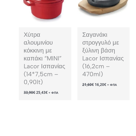
Χύτρα
Σαγανάκι
αλουμινίου
στρογγυλό με
κόκκινη με
ξύλινη βάση
καπάκι “MINI”
Lacor Ισπανίας
Lacor Ισπανίας
(16,2cm –
(14*7,5cm –
470ml)
0,90lt)
Original
Η
21,60
€
16,20
€
+ ΦΠΑ
price
τρέχουσα
Original
Η
33,90
€
25,43
€
was:
τιμή
+ ΦΠΑ
price
τρέχουσα
21,60€.
είναι:
was:
τιμή
16,20€.
33,90€.
είναι:
25,43€.