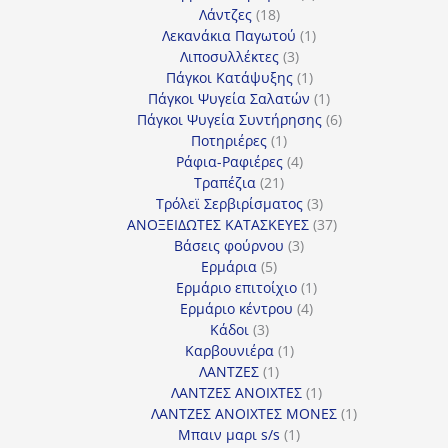
18
προϊόντα
Λάντζες
18
προϊόντα
1
Λεκανάκια Παγωτού
1
3
προϊόν
Λιποσυλλέκτες
3
προϊόντα
1
Πάγκοι Κατάψυξης
1
προϊόν
1
Πάγκοι Ψυγεία Σαλατών
1
προϊόν
6
Πάγκοι Ψυγεία Συντήρησης
6
1
προϊόντα
Ποτηριέρες
1
προϊόν
4
Ράφια-Ραφιέρες
4
21
προϊόντα
Τραπέζια
21
προϊόντα
3
Τρόλεϊ Σερβιρίσματος
3
προϊόντα
37
ΑΝΟΞΕΙΔΩΤΕΣ ΚΑΤΑΣΚΕΥΕΣ
37
3
προϊόντα
Βάσεις φούρνου
3
5
προϊόντα
Ερμάρια
5
προϊόντα
1
Ερμάριο επιτοίχιο
1
4
προϊόν
Ερμάριο κέντρου
4
3
προϊόντα
Κάδοι
3
προϊόντα
1
Καρβουνιέρα
1
1
προϊόν
ΛΑΝΤΖΕΣ
1
προϊόν
1
ΛΑΝΤΖΕΣ ΑΝΟΙΧΤΕΣ
1
προϊόν
1
ΛΑΝΤΖΕΣ ΑΝΟΙΧΤΕΣ ΜΟΝΕΣ
1
1
προϊόν
Μπαιν μαρι s/s
1