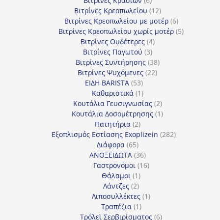
Βιτρίνες Κρασιών
6
προϊόντα
12
Βιτρίνες Κρεοπωλείου
12
προϊόντα
6
Βιτρίνες Κρεοπωλείου με μοτέρ
6
προϊόντα
5
Βιτρίνες Κρεοπωλείου χωρίς μοτέρ
5
4
προϊόντα
Βιτρίνες Ουδέτερες
4
3
προϊόντα
Βιτρίνες Παγωτού
3
προϊόντα
38
Βιτρίνες Συντήρησης
38
22
προϊόντα
Βιτρίνες Ψυχόμενες
22
53
προϊόντα
ΕΙΔΗ BARISTA
53
προϊόντα
1
Καθαριστικά
1
προϊόν
2
Κουτάλια Γευσιγνωσίας
2
προϊόντα
1
Κουτάλια Δοσομέτρησης
1
2
προϊόν
Πατητήρια
2
προϊόντα
282
Εξοπλισμός Εστίασης Exoplizein
282
65
προϊόντα
Διάφορα
65
προϊόντα
36
ΑΝΟΞΕΙΔΩΤΑ
36
προϊόντα
16
Γαστρονόμοι
16
1
προϊόντα
Θάλαμοι
1
2
προϊόν
Λάντζες
2
προϊόντα
1
Λιποσυλλέκτες
1
1
προϊόν
Τραπέζια
1
προϊόν
6
Τρόλεϊ Σερβιρίσματος
6