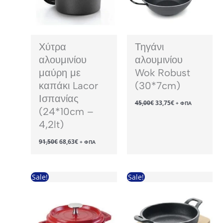
Χύτρα
Τηγάνι
αλουμινίου
αλουμινίου
μαύρη με
Wok Robust
καπάκι Lacor
(30*7cm)
Ισπανίας
Original
Η
45,00
€
33,75
€
+ ΦΠΑ
price
τρέχουσα
(24*10cm –
was:
τιμή
4,2lt)
45,00€.
είναι:
33,75€.
Original
Η
91,50
€
68,63
€
+ ΦΠΑ
price
τρέχουσα
was:
τιμή
91,50€.
είναι:
68,63€.
Sale!
Sale!