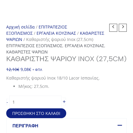
Αρχική σελίδα
/
ΕΠΙΤΡΑΠΕΖΙΟΣ
ΕΞΟΠΛΙΣΜΟΣ
/
ΕΡΓΑΛΕΙΑ ΚΟΥΖΙΝΑΣ
/
ΚΑΘΑΡΙΣΤΕΣ
ΨΑΡΙΩΝ
/ Καθαριστής ψαριού Inox (27,5cm)
ΕΠΙΤΡΑΠΕΖΙΟΣ ΕΞΟΠΛΙΣΜΟΣ
,
ΕΡΓΑΛΕΙΑ ΚΟΥΖΙΝΑΣ
,
ΚΑΘΑΡΙΣΤΕΣ ΨΑΡΙΩΝ
ΚΑΘΑΡΙΣΤΉΣ ΨΑΡΙΟΎ INOX (27,5CM)
Original
Η
12,10
€
9,08
€
+ ΦΠΑ
price
τρέχουσα
Καθαριστής ψαριού Inox 18/10 Lacor Ισπανίας.
was:
τιμή
Μήκος: 27,5cm.
12,10€.
είναι:
9,08€.
Καθαριστής
+
-
ψαριού
Inox
ΠΡΟΣΘΉΚΗ ΣΤΟ ΚΑΛΆΘΙ
(27,5cm)
ποσότητα
ΠΕΡΙΓΡΑΦΉ