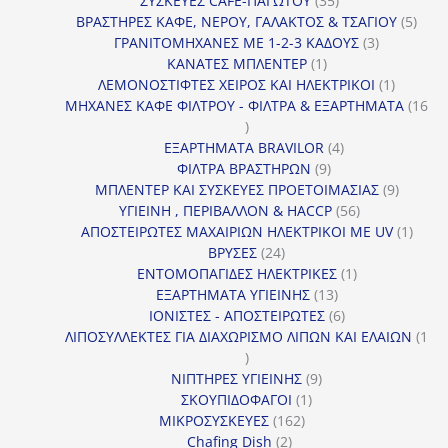
ΣΥΣΚΕΥΕΣ CAFE-ΠΑΓΩΤΟΥ
35
προϊόντα
5
ΒΡΑΣΤΗΡΕΣ ΚΑΦΕ, ΝΕΡΟΥ, ΓΑΛΑΚΤΟΣ & ΤΣΑΓΙΟΥ
5
3
προϊ
ΓΡΑΝΙΤΟΜΗΧΑΝΕΣ ΜΕ 1-2-3 ΚΑΔΟΥΣ
3
1
προϊόντα
ΚΑΝΑΤΕΣ ΜΠΛΕΝΤΕΡ
1
προϊόν
1
ΛΕΜΟΝΟΣΤΙΦΤΕΣ ΧΕΙΡΟΣ ΚΑΙ ΗΛΕΚΤΡΙΚΟΙ
1
προϊόν
ΜΗΧΑΝΕΣ ΚΑΦΕ ΦΙΛΤΡΟΥ - ΦΙΛΤΡΑ & ΕΞΑΡΤΗΜΑΤΑ
16
16
προϊόντα
4
ΕΞΑΡΤΗΜΑΤΑ BRAVILOR
4
9
προϊόντα
ΦΙΛΤΡΑ ΒΡΑΣΤΗΡΩΝ
9
προϊόντα
9
ΜΠΛΕΝΤΕΡ ΚΑΙ ΣΥΣΚΕΥΕΣ ΠΡΟΕΤΟΙΜΑΣΙΑΣ
9
56
προϊόντ
ΥΓΙΕΙΝΗ , ΠΕΡΙΒΑΛΛΟΝ & HACCP
56
προϊόντα
1
ΑΠΟΣΤΕΙΡΩΤΕΣ ΜΑΧΑΙΡΙΩΝ ΗΛΕΚΤΡΙΚΟΙ ΜΕ UV
1
24
προϊό
ΒΡΥΣΕΣ
24
προϊόντα
1
ΕΝΤΟΜΟΠΑΓΙΔΕΣ ΗΛΕΚΤΡΙΚΕΣ
1
13
προϊόν
ΕΞΑΡΤΗΜΑΤΑ ΥΓΙΕΙΝΗΣ
13
προϊόντα
6
ΙΟΝΙΣΤΕΣ - ΑΠΟΣΤΕΙΡΩΤΕΣ
6
προϊόντα
ΛΙΠΟΣΥΛΛΕΚΤΕΣ ΓΙΑ ΔΙΑΧΩΡΙΣΜΟ ΛΙΠΩΝ ΚΑΙ ΕΛΑΙΩΝ
1
1
προϊόν
9
ΝΙΠΤΗΡΕΣ ΥΓΙΕΙΝΗΣ
9
1
προϊόντα
ΣΚΟΥΠΙΔΟΦΑΓΟΙ
1
162
προϊόν
ΜΙΚΡΟΣΥΣΚΕΥΕΣ
162
2
προϊόντα
Chafing Dish
2