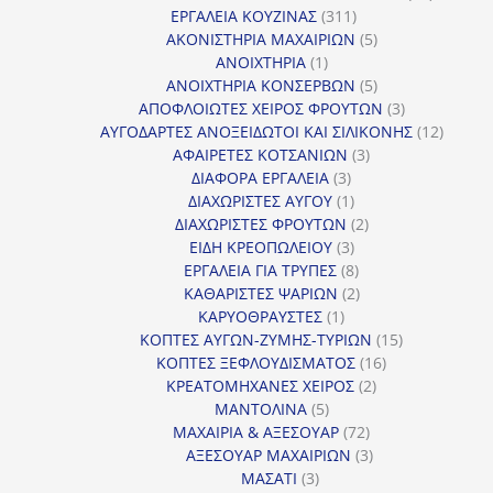
311
προϊόντ
ΕΡΓΑΛΕΙΑ ΚΟΥΖΙΝΑΣ
311
προϊόντα
5
ΑΚΟΝΙΣΤΗΡΙΑ ΜΑΧΑΙΡΙΩΝ
5
1
προϊόντα
ΑΝΟΙΧΤΗΡΙΑ
1
προϊόν
5
ΑΝΟΙΧΤΗΡΙΑ ΚΟΝΣΕΡΒΩΝ
5
προϊόντα
3
ΑΠΟΦΛΟΙΩΤΕΣ ΧΕΙΡΟΣ ΦΡΟΥΤΩΝ
3
προϊόντα
12
ΑΥΓΟΔΑΡΤΕΣ ΑΝΟΞΕΙΔΩΤΟΙ ΚΑΙ ΣΙΛΙΚΟΝΗΣ
12
3
προϊόν
ΑΦΑΙΡΕΤΕΣ ΚΟΤΣΑΝΙΩΝ
3
3
προϊόντα
ΔΙΑΦΟΡΑ ΕΡΓΑΛΕΙΑ
3
προϊόντα
1
ΔΙΑΧΩΡΙΣΤΕΣ ΑΥΓΟΥ
1
προϊόν
2
ΔΙΑΧΩΡΙΣΤΕΣ ΦΡΟΥΤΩΝ
2
3
προϊόντα
ΕΙΔΗ ΚΡΕΟΠΩΛΕΙΟΥ
3
προϊόντα
8
ΕΡΓΑΛΕΙΑ ΓΙΑ ΤΡΥΠΕΣ
8
προϊόντα
2
ΚΑΘΑΡΙΣΤΕΣ ΨΑΡΙΩΝ
2
1
προϊόντα
ΚΑΡΥΟΘΡΑΥΣΤΕΣ
1
προϊόν
15
ΚΟΠΤΕΣ ΑΥΓΩΝ-ΖΥΜΗΣ-ΤΥΡΙΩΝ
15
16
προϊόντα
ΚΟΠΤΕΣ ΞΕΦΛΟΥΔΙΣΜΑΤΟΣ
16
2
προϊόντα
ΚΡΕΑΤΟΜΗΧΑΝΕΣ ΧΕΙΡΟΣ
2
5
προϊόντα
ΜΑΝΤΟΛΙΝΑ
5
προϊόντα
72
ΜΑΧΑΙΡΙΑ & ΑΞΕΣΟΥΑΡ
72
προϊόντα
3
ΑΞΕΣΟΥΑΡ ΜΑΧΑΙΡΙΩΝ
3
3
προϊόντα
ΜΑΣΑΤΙ
3