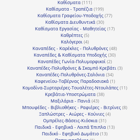
111
προϊόντα
Καθίσματα
111
προϊόντα
199
Καθίσματα - Τραπέζια
199
προϊόντα
77
Καθίσματα Γραφείου-Υποδοχής
77
30
προϊόντα
Καθίσματα Διευθυντικά
30
προϊόντα
17
Καθίσματα Εργασίας - Μαθητείας
17
5
προϊόντα
Καθρέπτες
5
4
προϊόντα
Καλόγεροι
4
προϊόντα
48
Καναπέδες - Καρέκλες - Πολυθρόνες
48
30
προϊόντα
Καναπέδες & Καθίσματα Υποδοχής
30
2
προϊόντα
Καναπέδες Γωνία-Πολυμορφικοί
2
προϊόντα
3
Καναπέδες-Πολυθρόνες & Σκαμπό Κρεβάτι
3
34
προϊόντ
Καναπέδες-Πολυθρόνες-Σαλόνια
34
προϊόντα
1
Καφενείου-Ταβέρνας Παραδοσιακά
1
προϊόν
11
Κομοδίνα-Συρταριέρες-Τουαλέτες-Ντουλάπες
11
38
προϊόν
Κρεβάτια-Υποστρώματα
38
43
προϊόντα
Μαξιλάρια - Πανιά
43
προϊόντα
8
Μπουφέδες - Βιβλιοθήκες - Ραφιέρες - Βιτρίνες
8
4
προϊό
Ξαπλώστρες - Αιώρες - Κούνιες
4
31
προϊόντα
Ομπρέλες-Βάσεις-Κιόσκια
31
προϊόντα
13
Παιδικά - Εφηβικά - Λοιπά Έπιπλα
13
13
προϊόντα
Παιδικό - Εφηβικό Δωμάτιο
13
1
προϊόντα