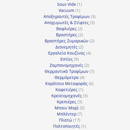
1
προϊόντα
Sous Vide
1
1
προϊόν
Vacuum
1
προϊόν
3
Αποξηραντές Τροφίμων
3
3
προϊόντα
Αποχυμωτές & Στίφτες
3
2
προϊόντα
Βαφλιέρες
2
προϊόντα
2
Βραστήρες
2
προϊόντα
2
Βραστήρες Ζυμαρικών
2
2
προϊόντα
Διανεμητές
2
προϊόντα
4
Εργαλεία Κουζίνας
4
9
προϊόντα
Εστίες
9
προϊόντα
2
Ζαμπονομηχανές
2
προϊόντα
7
Θερμαντικά Τροφίμων
7
4
προϊόντα
Θερμόμετρα
4
προϊόντα
6
Καρότσια Μεταφοράς
6
1
προϊόντα
Καφετιέρες
1
προϊόν
3
Κρεατομηχανές
3
3
προϊόντα
Κρεπιέρες
3
προϊόντα
5
Μπαιν Μαρί
5
7
προϊόντα
Μπλέντερ
7
17
προϊόντα
Πλατώ
17
προϊόντα
1
Πολτοποιητές
1