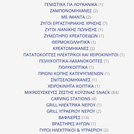
1
προϊόντα
ΓΕΜΙΣΤΙΚΑ ΓΙΑ ΛΟΥΚΑΝΙΚΑ
1
2
προϊόν
ΖΑΜΠΟΝΟΜΗΧΑΝΕΣ
2
2
προϊόντα
ΜΕ ΙΜΑΝΤΑ
2
προϊόντα
7
ΖΥΓΟΙ ΕΡΓΑΣΤΗΡΙΑΚΗΣ ΧΡΗΣΗΣ
7
1
προϊόντα
ΖΥΓΟΙ ΛΙΑΝΙΚΗΣ ΠΩΛΗΣΗΣ
1
προϊόν
1
ΖΥΜΩΤΗΡΙΟ ΚΡΕΑΤΟΕΙΔΩΝ
1
1
προϊόν
ΘΕΡΜΟΚΟΛΛΗΤΙΚΆ
1
2
προϊόν
ΚΡΕΑΤΟΜΗΧΑΝΕΣ
2
προϊόντα
1
ΠΑΤΑΤΟΚΟΠΤΕΣ ΗΛΕΚΤΡΙΚΟΙ ΚΑΙ ΧΕΙΡΟΚΙΝΗΤΟΙ
1
1
προϊ
ΠΟΛΥΚΟΠΤΙΚΑ-ΛΑΧΑΝΟΚΟΠΤΕΣ
1
1
προϊόν
ΠΟΛΥΚΟΠΤΙΚΑ
1
προϊόν
1
ΠΡΙΟΝΙ ΚΟΠΗΣ ΚΑΤΕΨΥΓΜΕΝΩΝ
1
1
προϊόν
ΣΝΙΤΣΕΛΟΜΗΧΑΝΕΣ
1
προϊόν
1
ΧΕΙΡΟΚΙΝΗΤΑ ΚΟΠΤΙΚΑ
1
προϊόν
84
ΜΙΚΡΟΣΥΣΚΕΥΕΣ ΖΕΣΤΗΣ ΚΟΥΖΙΝΑΣ SNACK
84
4
προϊόντ
CARVING STATIONS
4
προϊόντα
1
GRILL ΗΛΕΚΤΡΙΚΑ ΝΕΡΟΥ
1
2
προϊόν
GRILL ΥΓΡΑΕΡΙΟΥ ΝΕΡΟΥ
2
14
προϊόντα
ΒΑΦΛΙΕΡΕΣ
14
προϊόντα
1
ΒΡΑΣΤΗΡΕΣ ΑΥΓΩΝ
1
προϊόν
2
ΓΥΡΟΙ ΗΛΕΚΤΡΙΚΟΙ & ΥΓΡΑΕΡΙΟΥ
2