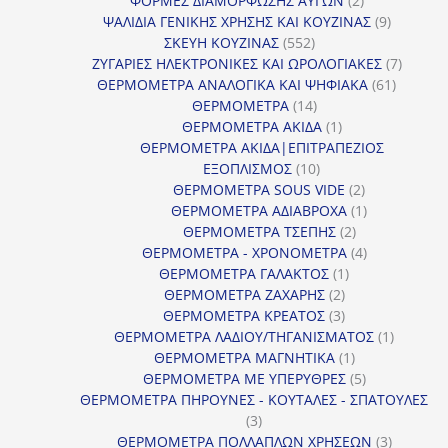
ΦΟΡΜΕΣ ΔΙΑΜΟΡΦΩΣΗΣ ΑΥΓΩΝ
2
προϊόντα
9
ΨΑΛΙΔΙΑ ΓΕΝΙΚΗΣ ΧΡΗΣΗΣ ΚΑΙ ΚΟΥΖΙΝΑΣ
9
552
προϊόντα
ΣΚΕΥΗ ΚΟΥΖΙΝΑΣ
552
προϊόντα
7
ΖΥΓΑΡΙΕΣ ΗΛΕΚΤΡΟΝΙΚΕΣ ΚΑΙ ΩΡΟΛΟΓΙΑΚΕΣ
7
61
προϊόν
ΘΕΡΜΟΜΕΤΡΑ ΑΝΑΛΟΓΙΚΑ ΚΑΙ ΨΗΦΙΑΚΑ
61
14
προϊόντ
ΘΕΡΜΟΜΕΤΡΑ
14
προϊόντα
1
ΘΕΡΜΟΜΕΤΡΑ ΑΚΙΔΑ
1
προϊόν
ΘΕΡΜΟΜΕΤΡΑ ΑΚΙΔΑ|ΕΠΙΤΡΑΠΕΖΙΟΣ
10
ΕΞΟΠΛΙΣΜΟΣ
10
προϊόντα
2
ΘΕΡΜΟΜΕΤΡΑ SOUS VIDE
2
προϊόντα
1
ΘΕΡΜΟΜΕΤΡΑ ΑΔΙΑΒΡΟΧΑ
1
2
προϊόν
ΘΕΡΜΟΜΕΤΡΑ ΤΣΕΠΗΣ
2
προϊόντα
4
ΘΕΡΜΟΜΕΤΡΑ - ΧΡΟΝΟΜΕΤΡΑ
4
1
προϊόντα
ΘΕΡΜΟΜΕΤΡΑ ΓΑΛΑΚΤΟΣ
1
2
προϊόν
ΘΕΡΜΟΜΕΤΡΑ ΖΑΧΑΡΗΣ
2
προϊόντα
3
ΘΕΡΜΟΜΕΤΡΑ ΚΡΕΑΤΟΣ
3
προϊόντα
1
ΘΕΡΜΟΜΕΤΡΑ ΛΑΔΙΟΥ/ΤΗΓΑΝΙΣΜΑΤΟΣ
1
1
προϊόν
ΘΕΡΜΟΜΕΤΡΑ ΜΑΓΝΗΤΙΚΑ
1
προϊόν
5
ΘΕΡΜΟΜΕΤΡΑ ΜΕ ΥΠΕΡΥΘΡΕΣ
5
προϊόντα
ΘΕΡΜΟΜΕΤΡΑ ΠΗΡΟΥΝΕΣ - ΚΟΥΤΑΛΕΣ - ΣΠΑΤΟΥΛΕΣ
3
3
προϊόντα
3
ΘΕΡΜΟΜΕΤΡΑ ΠΟΛΛΑΠΛΩΝ ΧΡΗΣΕΩΝ
3