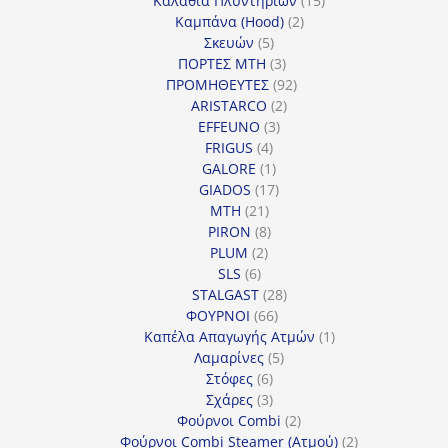
Καλάθια Πλυντηρίων
15
2
προϊόντα
Καμπάνα (Hood)
2
5
προϊόντα
Σκευών
5
προϊόντα
3
ΠΟΡΤΕΣ MTH
3
προϊόντα
92
ΠΡΟΜΗΘΕΥΤΕΣ
92
2
προϊόντα
ARISTARCO
2
3
προϊόντα
EFFEUNO
3
4
προϊόντα
FRIGUS
4
προϊόντα
1
GALORE
1
προϊόν
17
GIADOS
17
21
προϊόντα
MTH
21
προϊόντα
8
PIRON
8
2
προϊόντα
PLUM
2
6
προϊόντα
SLS
6
προϊόντα
28
STALGAST
28
66
προϊόντα
ΦΟΥΡΝΟΙ
66
προϊόντα
1
Καπέλα Απαγωγής Ατμών
1
5
προϊόν
Λαμαρίνες
5
6
προϊόντα
Στόφες
6
προϊόντα
3
Σχάρες
3
προϊόντα
2
Φούρνοι Combi
2
προϊόντα
2
Φούρνοι Combi Steamer (Ατμού)
2