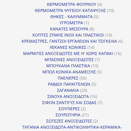
4
προϊόντ
ΘΕΡΜΟΜΕΤΡΑ ΦΟΥΡΝΟΥ
4
προϊόντα
10
ΘΕΡΜΟΜΕΤΡΑ ΨΥΓΕΙΟΥ-ΚΑΤΑΨΥΞΗΣ
10
5
προϊόντα
ΘΗΚΕΣ - ΚΑΛΥΜΜΑΤΑ
5
1
προϊόντα
ΥΓΡΟΜΕΤΡΑ
1
προϊόν
8
ΚΑΝΑΤΕΣ ΜΕΖΟΥΡΑ
8
προϊόντα
10
ΚΟΠΤΕΣ ΖΥΜΗΣ INOX ΚΑΙ ΠΛΑΣΤΙΚΟΙ
10
προϊόντα
6
ΚΡΕΜΑΣΤΡΕΣ, ΓΑΝΤΖΟΙ ΕΡΓΑΛΕΙΩΝ ΚΑΙ ΤΣΙΓΚΕΛΙΑ
6
14
προϊ
ΛΕΚΑΝΕΣ ΚΩΝΙΚΕΣ
14
προϊόντα
16
ΜΑΡΜΙΤΕΣ ΑΝΟΞΕΙΔΩΤΕΣ ΜΕ Η' ΧΩΡΙΣ ΚΑΠΑΚΙ
16
7
προϊ
ΜΠΑΣΙΝΕΣ ΑΝΟΞΕΙΔΩΤΕΣ
7
10
προϊόντα
ΜΠΟΥΚΑΛΙΑ ΠΛΑΣΤΙΚΑ
10
προϊόντα
5
ΜΠΩΛ ΚΩΝΙΚΑ ΑΝΑΜΕΙΞΗΣ
5
56
προϊόντα
ΠΑΕΛΙΕΡΕΣ
56
προϊόντα
5
ΡΑΒΔΟΙ ΠΑΡΑΓΓΕΛΙΩΝ
5
29
προϊόντα
ΣΑΓΑΝΑΚΙΑ
29
προϊόντα
16
ΣΙΝΟΥΑ ΑΝΟΞΕΙΔΩΤΑ
16
προϊόντα
7
ΣΙΦΟΝ ΣΑΝΤΙΓΥΣ ΚΑΙ ΣΟΔΑΣ
7
2
προϊόντα
ΣΟΥΠΙΕΡΕΣ
2
προϊόντα
21
ΣΟΥΡΩΤΗΡΙΑ
21
προϊόντα
2
ΣΩΤΕΖΕΣ ΑΝΟΞΕΙΔΩΤΕΣ
2
προϊόντα
ΤΗΓΑΝΙΑ ΑΝΟΞΕΙΔΩΤΑ-ΑΝΤΙΚΟΛΛΗΤΙΚΑ-ΚΕΡΑΜΙΚΑ-