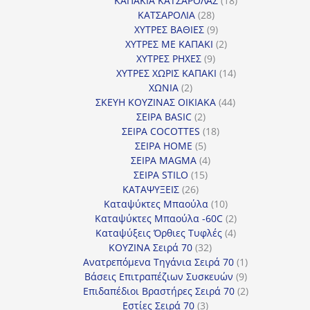
ΚΑΠΑΚΙΑ ΚΑΤΣΑΡΟΛΑΣ
18
28
προϊόντα
ΚΑΤΣΑΡΟΛΙΑ
28
προϊόντα
9
ΧΥΤΡΕΣ ΒΑΘΙΕΣ
9
προϊόντα
2
ΧΥΤΡΕΣ ΜΕ ΚΑΠΑΚΙ
2
9
προϊόντα
ΧΥΤΡΕΣ ΡΗΧΕΣ
9
προϊόντα
14
ΧΥΤΡΕΣ ΧΩΡΙΣ ΚΑΠΑΚΙ
14
2
προϊόντα
ΧΩΝΙΑ
2
προϊόντα
44
ΣΚΕΥΗ ΚΟΥΖΙΝΑΣ ΟΙΚΙΑΚΑ
44
2
προϊόντα
ΣΕΙΡΑ BASIC
2
προϊόντα
18
ΣΕΙΡΑ COCOTTES
18
5
προϊόντα
ΣΕΙΡΑ HOME
5
προϊόντα
4
ΣΕΙΡΑ MAGMA
4
15
προϊόντα
ΣΕΙΡΑ STILO
15
26
προϊόντα
ΚΑΤΑΨΥΞΕΙΣ
26
προϊόντα
10
Καταψύκτες Μπαούλα
10
προϊόντα
2
Καταψύκτες Μπαούλα -60C
2
4
προϊόντα
Καταψύξεις Όρθιες Τυφλές
4
32
προϊόντα
ΚΟΥΖΙΝΑ Σειρά 70
32
προϊόντα
1
Ανατρεπόμενα Τηγάνια Σειρά 70
1
9
προϊόν
Βάσεις Επιτραπέζιων Συσκευών
9
προϊόντα
2
Επιδαπέδιοι Βραστήρες Σειρά 70
2
3
προϊόντα
Εστίες Σειρά 70
3