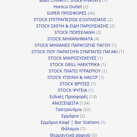
Blast Chillers / Shock Freezers
1
2
προϊόν
Horeca Outlet
2
προϊόντα
46
SUPER ΠΡΟΣΦΟΡΕΣ
46
προϊόντα
2
STOCK ΕΠΙΤΡΑΠΕΖΙΟΣ ΕΞΟΠΛΙΣΜΟΣ
2
προϊόντα
2
STOCK ΣΚΕΥΗ & ΕΙΔΗ ΠΑΡΟΥΣΙΑΣΗΣ
2
2
προϊόντα
STOCK ΠΟΡΣΕΛΑΝΗ
2
4
προϊόντα
STOCK ΜΗΧΑΝΗΜΑΤΑ
4
προϊόντα
1
STOCK ΜΗΧΑΝΕΣ ΠΑΡΑΓΩΓΗΣ ΠΑΓΟΥ
1
προϊόν
1
STOCK ΠΟΥ ΠΑΡΑΓΟΥΝ ΣΥΜΠΑΓΕΣ ΠΑΓΑΚΙ
1
1
προϊόν
STOCK ΜΙΚΡΟΣΥΣΚΕΥΕΣ
1
προϊόν
1
STOCK GRILL ΗΛΕΚΤΡΙΚΑ
1
προϊόν
1
STOCK ΠΛΑΤΩ ΥΓΡΑΕΡΙΟΥ
1
1
προϊόν
STOCK ΥΓΙΕΙΝΗ & HACCP
1
1
προϊόν
STOCK ΒΡΥΣΕΣ
1
1
προϊόν
STOCK ΨΥΓΕΙΑ
1
προϊόν
14
Ειδικές Προσφορές
14
134
προϊόντα
ΑΝΟΞΕΙΔΩΤΑ
134
προϊόντα
32
Γαστρονόμοι
32
2
προϊόντα
Ερμάρια
2
προϊόντα
1
Ερμάρια Καφέ | Bar Stations
1
7
προϊόν
Θάλαμοι
7
προϊόντα
5
Θερμαντικά ραφιού
5