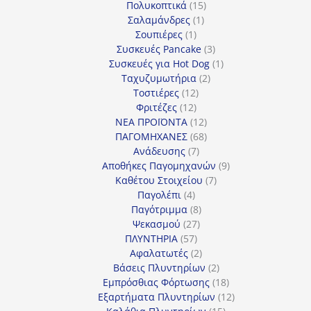
προϊόν
15
Πολυκοπτικά
15
1
προϊόντα
Σαλαμάνδρες
1
1
προϊόν
Σουπιέρες
1
προϊόν
3
Συσκευές Pancake
3
προϊόντα
1
Συσκευές για Hot Dog
1
2
προϊόν
Ταχυζυμωτήρια
2
12
προϊόντα
Τοστιέρες
12
12
προϊόντα
Φριτέζες
12
προϊόντα
12
ΝΕΑ ΠΡΟΪΟΝΤΑ
12
προϊόντα
68
ΠΑΓΟΜΗΧΑΝΕΣ
68
7
προϊόντα
Ανάδευσης
7
προϊόντα
9
Αποθήκες Παγομηχανών
9
7
προϊόντα
Καθέτου Στοιχείου
7
4
προϊόντα
Παγολέπι
4
προϊόντα
8
Παγότριμμα
8
27
προϊόντα
Ψεκασμού
27
57
προϊόντα
ΠΛΥΝΤΗΡΙΑ
57
προϊόντα
2
Αφαλατωτές
2
προϊόντα
2
Βάσεις Πλυντηρίων
2
προϊόντα
18
Εμπρόσθιας Φόρτωσης
18
προϊόντα
12
Εξαρτήματα Πλυντηρίων
12
15
προϊόντα