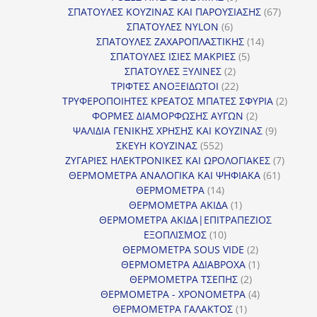
προϊόντα
67
ΣΠΑΤΟΥΛΕΣ ΚΟΥΖΙΝΑΣ ΚΑΙ ΠΑΡΟΥΣΙΑΣΗΣ
67
6
προϊόντ
ΣΠΑΤΟΥΛΕΣ NYLON
6
προϊόντα
14
ΣΠΑΤΟΥΛΕΣ ΖΑΧΑΡΟΠΛΑΣΤΙΚΗΣ
14
5
προϊόντα
ΣΠΑΤΟΥΛΕΣ ΙΣΙΕΣ ΜΑΚΡΙΕΣ
5
2
προϊόντα
ΣΠΑΤΟΥΛΕΣ ΞΥΛΙΝΕΣ
2
προϊόντα
22
ΤΡΙΦΤΕΣ ΑΝΟΞΕΙΔΩΤΟΙ
22
προϊόντα
2
ΤΡΥΦΕΡΟΠΟΙΗΤΕΣ ΚΡΕΑΤΟΣ ΜΠΑΤΕΣ ΣΦΥΡΙΑ
2
2
προϊόν
ΦΟΡΜΕΣ ΔΙΑΜΟΡΦΩΣΗΣ ΑΥΓΩΝ
2
προϊόντα
9
ΨΑΛΙΔΙΑ ΓΕΝΙΚΗΣ ΧΡΗΣΗΣ ΚΑΙ ΚΟΥΖΙΝΑΣ
9
552
προϊόντα
ΣΚΕΥΗ ΚΟΥΖΙΝΑΣ
552
προϊόντα
7
ΖΥΓΑΡΙΕΣ ΗΛΕΚΤΡΟΝΙΚΕΣ ΚΑΙ ΩΡΟΛΟΓΙΑΚΕΣ
7
61
προϊόν
ΘΕΡΜΟΜΕΤΡΑ ΑΝΑΛΟΓΙΚΑ ΚΑΙ ΨΗΦΙΑΚΑ
61
14
προϊόντ
ΘΕΡΜΟΜΕΤΡΑ
14
προϊόντα
1
ΘΕΡΜΟΜΕΤΡΑ ΑΚΙΔΑ
1
προϊόν
ΘΕΡΜΟΜΕΤΡΑ ΑΚΙΔΑ|ΕΠΙΤΡΑΠΕΖΙΟΣ
10
ΕΞΟΠΛΙΣΜΟΣ
10
προϊόντα
2
ΘΕΡΜΟΜΕΤΡΑ SOUS VIDE
2
προϊόντα
1
ΘΕΡΜΟΜΕΤΡΑ ΑΔΙΑΒΡΟΧΑ
1
2
προϊόν
ΘΕΡΜΟΜΕΤΡΑ ΤΣΕΠΗΣ
2
προϊόντα
4
ΘΕΡΜΟΜΕΤΡΑ - ΧΡΟΝΟΜΕΤΡΑ
4
1
προϊόντα
ΘΕΡΜΟΜΕΤΡΑ ΓΑΛΑΚΤΟΣ
1