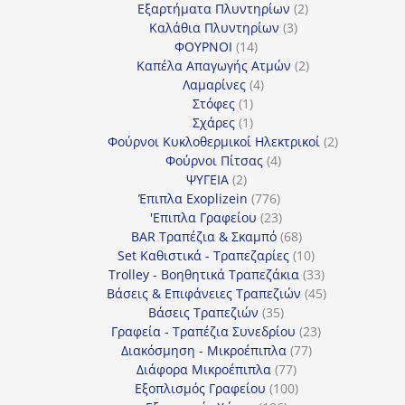
προϊόν
2
Εξαρτήματα Πλυντηρίων
2
3
προϊόντα
Καλάθια Πλυντηρίων
3
14
προϊόντα
ΦΟΥΡΝΟΙ
14
προϊόντα
2
Καπέλα Απαγωγής Ατμών
2
4
προϊόντα
Λαμαρίνες
4
1
προϊόντα
Στόφες
1
προϊόν
1
Σχάρες
1
προϊόν
2
Φούρνοι Κυκλοθερμικοί Ηλεκτρικοί
2
4
προϊόντα
Φούρνοι Πίτσας
4
2
προϊόντα
ΨΥΓΕΙΑ
2
προϊόντα
776
Έπιπλα Exoplizein
776
προϊόντα
23
'Επιπλα Γραφείου
23
προϊόντα
68
BAR Τραπέζια & Σκαμπό
68
προϊόντα
10
Set Καθιστικά - Τραπεζαρίες
10
προϊόντα
33
Trolley - Βοηθητικά Τραπεζάκια
33
προϊόντα
45
Βάσεις & Επιφάνειες Τραπεζιών
45
35
προϊόντα
Βάσεις Τραπεζιών
35
προϊόντα
23
Γραφεία - Τραπέζια Συνεδρίου
23
77
προϊόντα
Διακόσμηση - Μικροέπιπλα
77
77
προϊόντα
Διάφορα Μικροέπιπλα
77
προϊόντα
100
Εξοπλισμός Γραφείου
100