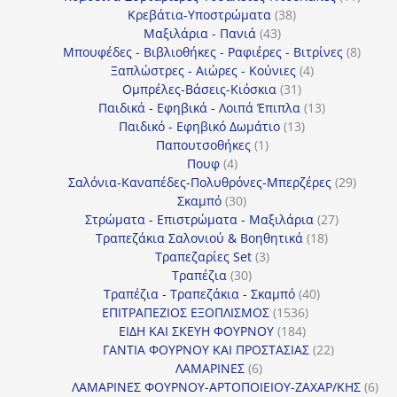
38
προϊόν
Κρεβάτια-Υποστρώματα
38
43
προϊόντα
Μαξιλάρια - Πανιά
43
προϊόντα
8
Μπουφέδες - Βιβλιοθήκες - Ραφιέρες - Βιτρίνες
8
4
προϊό
Ξαπλώστρες - Αιώρες - Κούνιες
4
31
προϊόντα
Ομπρέλες-Βάσεις-Κιόσκια
31
προϊόντα
13
Παιδικά - Εφηβικά - Λοιπά Έπιπλα
13
13
προϊόντα
Παιδικό - Εφηβικό Δωμάτιο
13
1
προϊόντα
Παπουτσοθήκες
1
4
προϊόν
Πουφ
4
προϊόντα
29
Σαλόνια-Καναπέδες-Πολυθρόνες-Μπερζέρες
29
30
προϊόν
Σκαμπό
30
προϊόντα
27
Στρώματα - Επιστρώματα - Μαξιλάρια
27
18
προϊόντα
Τραπεζάκια Σαλονιού & Βοηθητικά
18
3
προϊόντα
Τραπεζαρίες Set
3
30
προϊόντα
Τραπέζια
30
προϊόντα
40
Τραπέζια - Τραπεζάκια - Σκαμπό
40
1536
προϊόντα
ΕΠΙΤΡΑΠΕΖΙΟΣ ΕΞΟΠΛΙΣΜΟΣ
1536
184
προϊόντα
ΕΙΔΗ ΚΑΙ ΣΚΕΥΗ ΦΟΥΡΝΟΥ
184
προϊόντα
22
ΓΑΝΤΙΑ ΦΟΥΡΝΟΥ ΚΑΙ ΠΡΟΣΤΑΣΙΑΣ
22
6
προϊόντα
ΛΑΜΑΡΙΝΕΣ
6
προϊόντα
6
ΛΑΜΑΡΙΝΕΣ ΦΟΥΡΝΟΥ-ΑΡΤΟΠΟΙΕΙΟΥ-ΖΑΧΑΡ/ΚΗΣ
6