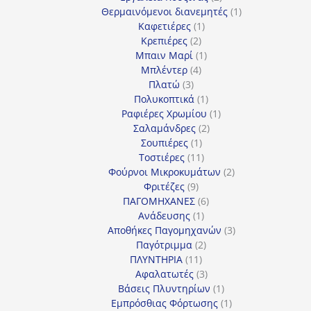
προϊόντα
1
Θερμαινόμενοι διανεμητές
1
1
προϊόν
Καφετιέρες
1
2
προϊόν
Κρεπιέρες
2
προϊόντα
1
Μπαιν Μαρί
1
4
προϊόν
Μπλέντερ
4
3
προϊόντα
Πλατώ
3
προϊόντα
1
Πολυκοπτικά
1
προϊόν
1
Ραφιέρες Χρωμίου
1
2
προϊόν
Σαλαμάνδρες
2
1
προϊόντα
Σουπιέρες
1
προϊόν
11
Τοστιέρες
11
προϊόντα
2
Φούρνοι Μικροκυμάτων
2
9
προϊόντα
Φριτέζες
9
προϊόντα
6
ΠΑΓΟΜΗΧΑΝΕΣ
6
1
προϊόντα
Ανάδευσης
1
προϊόν
3
Αποθήκες Παγομηχανών
3
2
προϊόντα
Παγότριμμα
2
11
προϊόντα
ΠΛΥΝΤΗΡΙΑ
11
προϊόντα
3
Αφαλατωτές
3
προϊόντα
1
Βάσεις Πλυντηρίων
1
προϊόν
1
Εμπρόσθιας Φόρτωσης
1