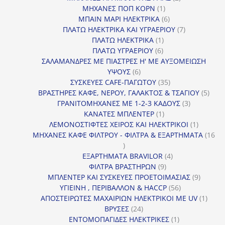
1
προϊόντα
ΜΗΧΑΝΕΣ ΠΟΠ ΚΟΡΝ
1
προϊόν
6
ΜΠΑΙΝ ΜΑΡΙ ΗΛΕΚΤΡΙΚΑ
6
προϊόντα
7
ΠΛΑΤΩ ΗΛΕΚΤΡΙΚΑ ΚΑΙ ΥΓΡΑΕΡΙΟΥ
7
1
προϊόντα
ΠΛΑΤΩ ΗΛΕΚΤΡΙΚΑ
1
6
προϊόν
ΠΛΑΤΩ ΥΓΡΑΕΡΙΟΥ
6
προϊόντα
ΣΑΛΑΜΑΝΔΡΕΣ ΜΕ ΠΙΑΣΤΡΕΣ Η' ΜΕ ΑΥΞΟΜΕΙΩΣΗ
6
ΥΨΟΥΣ
6
προϊόντα
35
ΣΥΣΚΕΥΕΣ CAFE-ΠΑΓΩΤΟΥ
35
προϊόντα
5
ΒΡΑΣΤΗΡΕΣ ΚΑΦΕ, ΝΕΡΟΥ, ΓΑΛΑΚΤΟΣ & ΤΣΑΓΙΟΥ
5
3
προϊ
ΓΡΑΝΙΤΟΜΗΧΑΝΕΣ ΜΕ 1-2-3 ΚΑΔΟΥΣ
3
1
προϊόντα
ΚΑΝΑΤΕΣ ΜΠΛΕΝΤΕΡ
1
προϊόν
1
ΛΕΜΟΝΟΣΤΙΦΤΕΣ ΧΕΙΡΟΣ ΚΑΙ ΗΛΕΚΤΡΙΚΟΙ
1
προϊόν
ΜΗΧΑΝΕΣ ΚΑΦΕ ΦΙΛΤΡΟΥ - ΦΙΛΤΡΑ & ΕΞΑΡΤΗΜΑΤΑ
16
16
προϊόντα
4
ΕΞΑΡΤΗΜΑΤΑ BRAVILOR
4
9
προϊόντα
ΦΙΛΤΡΑ ΒΡΑΣΤΗΡΩΝ
9
προϊόντα
9
ΜΠΛΕΝΤΕΡ ΚΑΙ ΣΥΣΚΕΥΕΣ ΠΡΟΕΤΟΙΜΑΣΙΑΣ
9
56
προϊόντ
ΥΓΙΕΙΝΗ , ΠΕΡΙΒΑΛΛΟΝ & HACCP
56
προϊόντα
1
ΑΠΟΣΤΕΙΡΩΤΕΣ ΜΑΧΑΙΡΙΩΝ ΗΛΕΚΤΡΙΚΟΙ ΜΕ UV
1
24
προϊό
ΒΡΥΣΕΣ
24
προϊόντα
1
ΕΝΤΟΜΟΠΑΓΙΔΕΣ ΗΛΕΚΤΡΙΚΕΣ
1