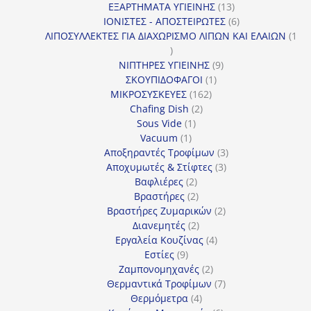
13
προϊόν
ΕΞΑΡΤΗΜΑΤΑ ΥΓΙΕΙΝΗΣ
13
προϊόντα
6
ΙΟΝΙΣΤΕΣ - ΑΠΟΣΤΕΙΡΩΤΕΣ
6
προϊόντα
ΛΙΠΟΣΥΛΛΕΚΤΕΣ ΓΙΑ ΔΙΑΧΩΡΙΣΜΟ ΛΙΠΩΝ ΚΑΙ ΕΛΑΙΩΝ
1
1
προϊόν
9
ΝΙΠΤΗΡΕΣ ΥΓΙΕΙΝΗΣ
9
1
προϊόντα
ΣΚΟΥΠΙΔΟΦΑΓΟΙ
1
162
προϊόν
ΜΙΚΡΟΣΥΣΚΕΥΕΣ
162
2
προϊόντα
Chafing Dish
2
1
προϊόντα
Sous Vide
1
1
προϊόν
Vacuum
1
προϊόν
3
Αποξηραντές Τροφίμων
3
3
προϊόντα
Αποχυμωτές & Στίφτες
3
2
προϊόντα
Βαφλιέρες
2
προϊόντα
2
Βραστήρες
2
προϊόντα
2
Βραστήρες Ζυμαρικών
2
2
προϊόντα
Διανεμητές
2
προϊόντα
4
Εργαλεία Κουζίνας
4
9
προϊόντα
Εστίες
9
προϊόντα
2
Ζαμπονομηχανές
2
προϊόντα
7
Θερμαντικά Τροφίμων
7
4
προϊόντα
Θερμόμετρα
4