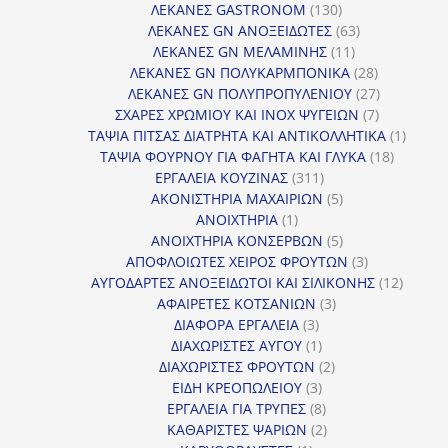
130
προ
ΛΕΚΑΝΕΣ GASTRONOM
130
προϊόντα
63
ΛΕΚΑΝΕΣ GN ΑΝΟΞΕΙΔΩΤΕΣ
63
11
προϊόντα
ΛΕΚΑΝΕΣ GN ΜΕΛΑΜΙΝΗΣ
11
προϊόντα
28
ΛΕΚΑΝΕΣ GN ΠΟΛΥΚΑΡΜΠΟΝΙΚΑ
28
προϊόντα
27
ΛΕΚΑΝΕΣ GN ΠΟΛΥΠΡΟΠΥΛΕΝΙΟΥ
27
7
προϊόντα
ΣΧΑΡΕΣ ΧΡΩΜΙΟΥ ΚΑΙ INOX ΨΥΓΕΙΩΝ
7
προϊόντα
1
ΤΑΨΙΑ ΠΙΤΣΑΣ ΔΙΑΤΡΗΤΑ ΚΑΙ ΑΝΤΙΚΟΛΛΗΤΙΚΑ
1
18
προϊόν
ΤΑΨΙΑ ΦΟΥΡΝΟΥ ΓΙΑ ΦΑΓΗΤΑ ΚΑΙ ΓΛΥΚΑ
18
311
προϊόντ
ΕΡΓΑΛΕΙΑ ΚΟΥΖΙΝΑΣ
311
προϊόντα
5
ΑΚΟΝΙΣΤΗΡΙΑ ΜΑΧΑΙΡΙΩΝ
5
1
προϊόντα
ΑΝΟΙΧΤΗΡΙΑ
1
προϊόν
5
ΑΝΟΙΧΤΗΡΙΑ ΚΟΝΣΕΡΒΩΝ
5
προϊόντα
3
ΑΠΟΦΛΟΙΩΤΕΣ ΧΕΙΡΟΣ ΦΡΟΥΤΩΝ
3
προϊόντα
12
ΑΥΓΟΔΑΡΤΕΣ ΑΝΟΞΕΙΔΩΤΟΙ ΚΑΙ ΣΙΛΙΚΟΝΗΣ
12
3
προϊόν
ΑΦΑΙΡΕΤΕΣ ΚΟΤΣΑΝΙΩΝ
3
3
προϊόντα
ΔΙΑΦΟΡΑ ΕΡΓΑΛΕΙΑ
3
προϊόντα
1
ΔΙΑΧΩΡΙΣΤΕΣ ΑΥΓΟΥ
1
προϊόν
2
ΔΙΑΧΩΡΙΣΤΕΣ ΦΡΟΥΤΩΝ
2
3
προϊόντα
ΕΙΔΗ ΚΡΕΟΠΩΛΕΙΟΥ
3
προϊόντα
8
ΕΡΓΑΛΕΙΑ ΓΙΑ ΤΡΥΠΕΣ
8
προϊόντα
2
ΚΑΘΑΡΙΣΤΕΣ ΨΑΡΙΩΝ
2