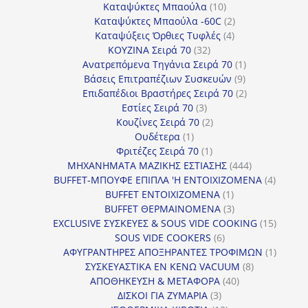
προϊόντα
10
Καταψύκτες Μπαούλα
10
προϊόντα
2
Καταψύκτες Μπαούλα -60C
2
4
προϊόντα
Καταψύξεις Όρθιες Τυφλές
4
32
προϊόντα
ΚΟΥΖΙΝΑ Σειρά 70
32
προϊόντα
1
Ανατρεπόμενα Τηγάνια Σειρά 70
1
9
προϊόν
Βάσεις Επιτραπέζιων Συσκευών
9
προϊόντα
2
Επιδαπέδιοι Βραστήρες Σειρά 70
2
3
προϊόντα
Εστίες Σειρά 70
3
προϊόντα
2
Κουζίνες Σειρά 70
2
1
προϊόντα
Ουδέτερα
1
προϊόν
1
Φριτέζες Σειρά 70
1
προϊόν
444
ΜΗΧΑΝΗΜΑΤΑ ΜΑΖΙΚΗΣ ΕΣΤΙΑΣΗΣ
444
προϊόντα
4
BUFFET-ΜΠΟΥΦΕ ΕΠΙΠΛΑ 'Η ΕΝΤΟΙΧΙΖΟΜΕΝΑ
4
1
προϊόν
BUFFET ΕΝΤΟΙΧΙΖΟΜΕΝΑ
1
προϊόν
3
BUFFET ΘΕΡΜΑΙΝΟΜΕΝΑ
3
προϊόντα
15
EXCLUSIVE ΣΥΣΚΕΥΕΣ & SOUS VIDE COOKING
15
6
προϊόν
SOUS VIDE COOKERS
6
προϊόντα
1
ΑΦΥΓΡΑΝΤΗΡΕΣ ΑΠΟΞΗΡΑΝΤΕΣ ΤΡΟΦΙΜΩΝ
1
8
προϊόν
ΣΥΣΚΕΥΑΣΤΙΚΑ ΕΝ ΚΕΝΩ VACUUM
8
40
προϊόντα
ΑΠΟΘΗΚΕΥΣΗ & ΜΕΤΑΦΟΡΑ
40
3
προϊόντα
ΔΙΣΚΟΙ ΓΙΑ ΖΥΜΑΡΙΑ
3