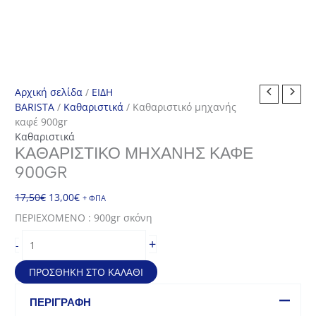
Αρχική σελίδα
/
ΕΙΔΗ
BARISTA
/
Καθαριστικά
/ Καθαριστικό μηχανής
καφέ 900gr
Καθαριστικά
ΚΑΘΑΡΙΣΤΙΚΌ ΜΗΧΑΝΉΣ ΚΑΦΈ
900GR
Original
Η
17,50
€
13,00
€
+ ΦΠΑ
price
τρέχουσα
ΠΕΡΙΕΧΟΜΕΝΟ : 900gr σκόνη
was:
τιμή
Καθαριστικό
17,50€.
είναι:
+
-
μηχανής
13,00€.
καφέ
ΠΡΟΣΘΉΚΗ ΣΤΟ ΚΑΛΆΘΙ
900gr
ποσότητα
ΠΕΡΙΓΡΑΦΉ