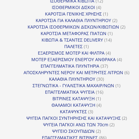
προϊόντα
12
ΙΣΟΘΕΡΜΙΚΑ ΚΙΒΩΤΙΑ
12
4
προϊόντα
ΙΣΟΘΕΡΜΙΚΟΙ ΔΙΣΚΟΙ
4
προϊόντα
1
ΚΑΡΟΤΣΙΑ ΓΕΝΙΚΗΣ ΧΡΗΣΗΣ
1
προϊόν
2
ΚΑΡΟΤΣΙΑ ΓΙΑ ΚΑΛΑΘΙΑ ΠΛΥΝΤΗΡΙΟΥ
2
προϊόντα
2
ΚΑΡΟΤΣΙΑ ΙΣΟΘΕΡΜΙΚΩΝ ΔΙΣΚΩΝ/ΚΙΒΩΤΙΩΝ
2
1
προϊόν
ΚΑΡΟΤΣΙΑ ΜΕΤΑΦΟΡΑΣ ΠΙΑΤΩΝ
1
14
προϊόν
ΚΙΒΩΤΙΑ & ΤΣΑΝΤΕΣ DELIVERY
14
1
προϊόντα
ΠΑΛΕΤΕΣ
1
προϊόν
4
ΕΞΑΕΡΙΣΜΟΣ ΜΟΤΕΡ ΚΑΙ ΦΙΛΤΡΑ
4
προϊόντα
4
ΜΟΤΕΡ ΕΞΑΕΡΙΣΜΟΥ ΕΝΕΡΓΟΥ ΑΝΘΡΑΚΑ
4
37
προϊόντ
ΕΠΑΓΓΕΛΜΑΤΙΚΑ ΠΛΥΝΤΗΡΙΑ
37
προϊόντα
6
ΑΠΟΣΚΛΗΡΥΝΤΕΣ ΝΕΡΟΥ ΚΑΙ ΜΕΤΡΗΤΕΣ ΛΙΤΡΩΝ
6
30
προϊ
ΚΑΛΑΘΙΑ ΠΛΥΝΤΗΡΙΟΥ
30
προϊόντα
1
ΣΤΕΓΝΩΤΙΚΑ - ΓΥΑΛΙΣΤΙΚΑ ΜΑΧΑΙΡ/ΝΩΝ
1
16
προϊόν
ΕΠΑΓΓΕΛΜΑΤΙΚΑ ΨΥΓΕΙΑ
16
1
προϊόντα
ΒΙΤΡΙΝΕΣ ΚΑΤΑΨΥΞΗ
1
προϊόν
4
ΘΑΛΑΜΟΙ ΚΑΤΑΨΥΞΗ
4
3
προϊόντα
ΚΑΤΑΨΥΚΤΕΣ
3
προϊόντα
2
ΨΥΓΕΙΑ ΠΑΓΚΟΙ ΣΥΝΤΗΡΗΣΗΣ ΚΑΙ ΚΑΤΑΨΥΞΗΣ
2
2
προϊό
ΨΥΓΕΙΑ ΠΑΓΚΟΙ ΑΝΩ ΤΩΝ 70cm
2
2
προϊόντα
ΨΥΓΕΙΟ ΣΚΟΥΠΙΔΙΩΝ
2
προϊόντα
86
ΕΠΑΓΓΕΛΜΑΤΙΚΕΣ ΒΙΤΡΙΝΕΣ
86