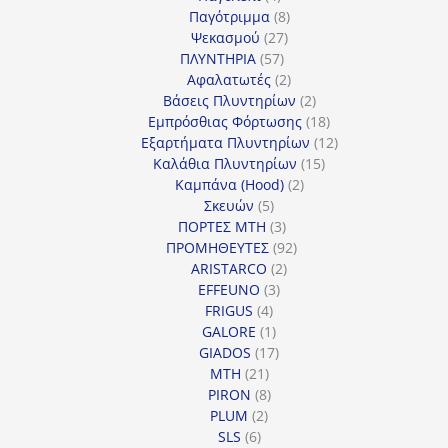
προϊόντα
8
Παγότριμμα
8
27
προϊόντα
Ψεκασμού
27
57
προϊόντα
ΠΛΥΝΤΗΡΙΑ
57
προϊόντα
2
Αφαλατωτές
2
προϊόντα
2
Βάσεις Πλυντηρίων
2
προϊόντα
18
Εμπρόσθιας Φόρτωσης
18
προϊόντα
12
Εξαρτήματα Πλυντηρίων
12
15
προϊόντα
Καλάθια Πλυντηρίων
15
2
προϊόντα
Καμπάνα (Hood)
2
5
προϊόντα
Σκευών
5
προϊόντα
3
ΠΟΡΤΕΣ MTH
3
προϊόντα
92
ΠΡΟΜΗΘΕΥΤΕΣ
92
2
προϊόντα
ARISTARCO
2
3
προϊόντα
EFFEUNO
3
4
προϊόντα
FRIGUS
4
προϊόντα
1
GALORE
1
προϊόν
17
GIADOS
17
21
προϊόντα
MTH
21
προϊόντα
8
PIRON
8
2
προϊόντα
PLUM
2
6
προϊόντα
SLS
6