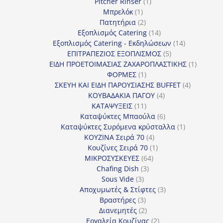
προϊόντα
1
Pitcher Rinser
1
1
προϊόν
Μπρελόκ
1
προϊόν
2
Πατητήρια
2
προϊόντα
14
Εξοπλισμός Catering
14
προϊόντα
14
Εξοπλισμός Catering - Εκδηλώσεων
14
5
προϊόντα
ΕΠΙΤΡΑΠΕΖΙΟΣ ΕΞΟΠΛΙΣΜΟΣ
5
προϊόντα
1
ΕΙΔΗ ΠΡΟΕΤΟΙΜΑΣΙΑΣ ΖΑΧΑΡΟΠΛΑΣΤΙΚΗΣ
1
1
προϊόν
ΦΟΡΜΕΣ
1
προϊόν
4
ΣΚΕΥΗ ΚΑΙ ΕΙΔΗ ΠΑΡΟΥΣΙΑΣΗΣ BUFFET
4
4
προϊόντα
ΚΟΥΒΑΔΑΚΙΑ ΠΑΓΟΥ
4
11
προϊόντα
ΚΑΤΑΨΥΞΕΙΣ
11
προϊόντα
6
Καταψύκτες Μπαούλα
6
προϊόντα
1
Καταψύκτες Συρόμενα κρύσταλλα
1
4
προϊόν
ΚΟΥΖΙΝΑ Σειρά 70
4
προϊόντα
1
Κουζίνες Σειρά 70
1
64
προϊόν
ΜΙΚΡΟΣΥΣΚΕΥΕΣ
64
3
προϊόντα
Chafing Dish
3
3
προϊόντα
Sous Vide
3
προϊόντα
3
Αποχυμωτές & Στίφτες
3
3
προϊόντα
Βραστήρες
3
προϊόντα
2
Διανεμητές
2
προϊόντα
2
Εργαλεία Κουζίνας
2