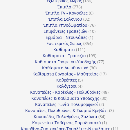
186
προϊόντα
Εξωτερικός Χώρος
186
776
προϊόντα
Έπιπλα
776
προϊόντα
6
Έπιπλα TV - Κονσόλες
6
32
προϊόντα
Έπιπλα Σαλονιού
32
προϊόντα
76
Έπιπλα Υπνοδωματίου
76
10
προϊόντα
Επιφάνειες Τραπεζιών
10
1
προϊόντα
Ερμάρια - Ντουλάπες
1
354
προϊόν
Εσωτερικός Χώρος
354
111
προϊόντα
Καθίσματα
111
προϊόντα
199
Καθίσματα - Τραπέζια
199
προϊόντα
77
Καθίσματα Γραφείου-Υποδοχής
77
30
προϊόντα
Καθίσματα Διευθυντικά
30
προϊόντα
17
Καθίσματα Εργασίας - Μαθητείας
17
5
προϊόντα
Καθρέπτες
5
4
προϊόντα
Καλόγεροι
4
προϊόντα
48
Καναπέδες - Καρέκλες - Πολυθρόνες
48
30
προϊόντα
Καναπέδες & Καθίσματα Υποδοχής
30
2
προϊόντα
Καναπέδες Γωνία-Πολυμορφικοί
2
προϊόντα
3
Καναπέδες-Πολυθρόνες & Σκαμπό Κρεβάτι
3
34
προϊόντ
Καναπέδες-Πολυθρόνες-Σαλόνια
34
προϊόντα
1
Καφενείου-Ταβέρνας Παραδοσιακά
1
προϊόν
11
Κομοδίνα-Συρταριέρες-Τουαλέτες-Ντουλάπες
11