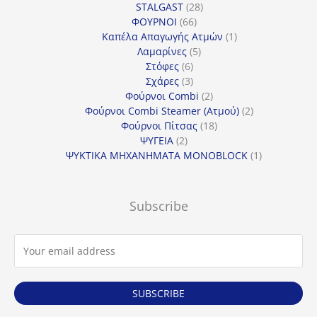
προϊόντα
28
STALGAST
28
66
προϊόντα
ΦΟΥΡΝΟΙ
66
προϊόντα
1
Καπέλα Απαγωγής Ατμών
1
5
προϊόν
Λαμαρίνες
5
6
προϊόντα
Στόφες
6
προϊόντα
3
Σχάρες
3
προϊόντα
2
Φούρνοι Combi
2
προϊόντα
2
Φούρνοι Combi Steamer (Ατμού)
2
18
προϊόντα
Φούρνοι Πίτσας
18
2
προϊόντα
ΨΥΓΕΙΑ
2
προϊόντα
1
ΨΥΚΤΙΚΑ ΜΗΧΑΝΗΜΑΤΑ MONOBLOCK
1
προϊόν
Subscribe
SUBSCRIBE