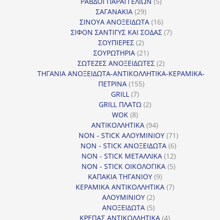
προϊόντα
5
ΡΑΒΔΟΙ ΠΑΡΑΓΓΕΛΙΩΝ
5
29
προϊόντα
ΣΑΓΑΝΑΚΙΑ
29
προϊόντα
16
ΣΙΝΟΥΑ ΑΝΟΞΕΙΔΩΤΑ
16
προϊόντα
7
ΣΙΦΟΝ ΣΑΝΤΙΓΥΣ ΚΑΙ ΣΟΔΑΣ
7
2
προϊόντα
ΣΟΥΠΙΕΡΕΣ
2
προϊόντα
21
ΣΟΥΡΩΤΗΡΙΑ
21
προϊόντα
2
ΣΩΤΕΖΕΣ ΑΝΟΞΕΙΔΩΤΕΣ
2
προϊόντα
ΤΗΓΑΝΙΑ ΑΝΟΞΕΙΔΩΤΑ-ΑΝΤΙΚΟΛΛΗΤΙΚΑ-ΚΕΡΑΜΙΚΑ-
155
ΠΕΤΡΙΝΑ
155
7
προϊόντα
GRILL
7
προϊόντα
2
GRILL ΠΛΑΤΩ
2
8
προϊόντα
WOK
8
προϊόντα
94
ΑΝΤΙΚΟΛΛΗΤΙΚΑ
94
προϊόντα
71
NON - STICK ΑΛΟΥΜΙΝΙΟΥ
71
6
προϊόντα
NON - STICK ΑΝΟΞΕΙΔΩΤΑ
6
12
προϊόντα
NON - STICK ΜΕΤΑΛΛΙΚΑ
12
5
προϊόντα
NON - STICK ΟΙΚΟΛΟΓΙΚΑ
5
9
προϊόντα
ΚΑΠΑΚΙΑ ΤΗΓΑΝΙΟΥ
9
προϊόντα
7
ΚΕΡΑΜΙΚΑ ΑΝΤΙΚΟΛΛΗΤΙΚΑ
7
2
προϊόντα
ΑΛΟΥΜΙΝΙΟΥ
2
προϊόντα
5
ΑΝΟΞΕΙΔΩΤΑ
5
προϊόντα
4
ΚΡΕΠΑΣ ΑΝΤΙΚΟΛΛΗΤΙΚΑ
4