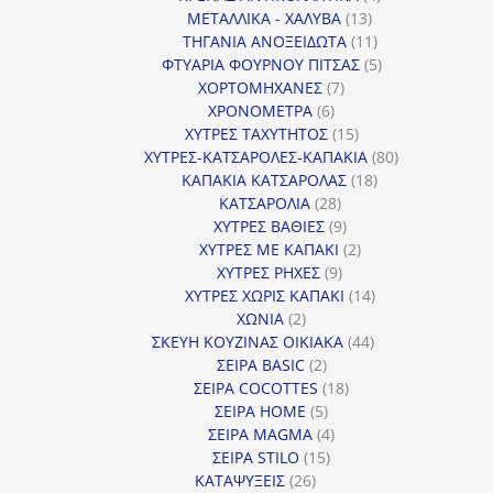
13
προϊόντα
ΜΕΤΑΛΛΙΚΑ - ΧΑΛΥΒΑ
13
προϊόντα
11
ΤΗΓΑΝΙΑ ΑΝΟΞΕΙΔΩΤΑ
11
προϊόντα
5
ΦΤΥΑΡΙΑ ΦΟΥΡΝΟΥ ΠΙΤΣΑΣ
5
7
προϊόντα
ΧΟΡΤΟΜΗΧΑΝΕΣ
7
6
προϊόντα
ΧΡΟΝΟΜΕΤΡΑ
6
προϊόντα
15
ΧΥΤΡΕΣ ΤΑΧΥΤΗΤΟΣ
15
προϊόντα
80
ΧΥΤΡΕΣ-ΚΑΤΣΑΡΟΛΕΣ-ΚΑΠΑΚΙΑ
80
18
προϊόντα
ΚΑΠΑΚΙΑ ΚΑΤΣΑΡΟΛΑΣ
18
28
προϊόντα
ΚΑΤΣΑΡΟΛΙΑ
28
προϊόντα
9
ΧΥΤΡΕΣ ΒΑΘΙΕΣ
9
προϊόντα
2
ΧΥΤΡΕΣ ΜΕ ΚΑΠΑΚΙ
2
9
προϊόντα
ΧΥΤΡΕΣ ΡΗΧΕΣ
9
προϊόντα
14
ΧΥΤΡΕΣ ΧΩΡΙΣ ΚΑΠΑΚΙ
14
2
προϊόντα
ΧΩΝΙΑ
2
προϊόντα
44
ΣΚΕΥΗ ΚΟΥΖΙΝΑΣ ΟΙΚΙΑΚΑ
44
2
προϊόντα
ΣΕΙΡΑ BASIC
2
προϊόντα
18
ΣΕΙΡΑ COCOTTES
18
5
προϊόντα
ΣΕΙΡΑ HOME
5
προϊόντα
4
ΣΕΙΡΑ MAGMA
4
15
προϊόντα
ΣΕΙΡΑ STILO
15
26
προϊόντα
ΚΑΤΑΨΥΞΕΙΣ
26