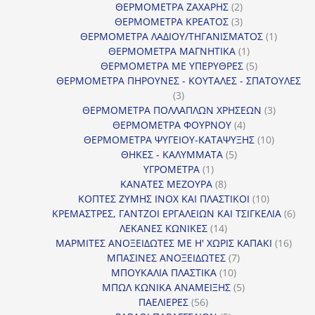
2
προϊόν
ΘΕΡΜΟΜΕΤΡΑ ΖΑΧΑΡΗΣ
2
προϊόντα
3
ΘΕΡΜΟΜΕΤΡΑ ΚΡΕΑΤΟΣ
3
προϊόντα
1
ΘΕΡΜΟΜΕΤΡΑ ΛΑΔΙΟΥ/ΤΗΓΑΝΙΣΜΑΤΟΣ
1
1
προϊόν
ΘΕΡΜΟΜΕΤΡΑ ΜΑΓΝΗΤΙΚΑ
1
προϊόν
5
ΘΕΡΜΟΜΕΤΡΑ ΜΕ ΥΠΕΡΥΘΡΕΣ
5
προϊόντα
ΘΕΡΜΟΜΕΤΡΑ ΠΗΡΟΥΝΕΣ - ΚΟΥΤΑΛΕΣ - ΣΠΑΤΟΥΛΕΣ
3
3
προϊόντα
3
ΘΕΡΜΟΜΕΤΡΑ ΠΟΛΛΑΠΛΩΝ ΧΡΗΣΕΩΝ
3
4
προϊόντ
ΘΕΡΜΟΜΕΤΡΑ ΦΟΥΡΝΟΥ
4
προϊόντα
10
ΘΕΡΜΟΜΕΤΡΑ ΨΥΓΕΙΟΥ-ΚΑΤΑΨΥΞΗΣ
10
5
προϊόντα
ΘΗΚΕΣ - ΚΑΛΥΜΜΑΤΑ
5
1
προϊόντα
ΥΓΡΟΜΕΤΡΑ
1
προϊόν
8
ΚΑΝΑΤΕΣ ΜΕΖΟΥΡΑ
8
προϊόντα
10
ΚΟΠΤΕΣ ΖΥΜΗΣ INOX ΚΑΙ ΠΛΑΣΤΙΚΟΙ
10
προϊόντα
6
ΚΡΕΜΑΣΤΡΕΣ, ΓΑΝΤΖΟΙ ΕΡΓΑΛΕΙΩΝ ΚΑΙ ΤΣΙΓΚΕΛΙΑ
6
14
προϊ
ΛΕΚΑΝΕΣ ΚΩΝΙΚΕΣ
14
προϊόντα
16
ΜΑΡΜΙΤΕΣ ΑΝΟΞΕΙΔΩΤΕΣ ΜΕ Η' ΧΩΡΙΣ ΚΑΠΑΚΙ
16
7
προϊ
ΜΠΑΣΙΝΕΣ ΑΝΟΞΕΙΔΩΤΕΣ
7
10
προϊόντα
ΜΠΟΥΚΑΛΙΑ ΠΛΑΣΤΙΚΑ
10
προϊόντα
5
ΜΠΩΛ ΚΩΝΙΚΑ ΑΝΑΜΕΙΞΗΣ
5
56
προϊόντα
ΠΑΕΛΙΕΡΕΣ
56