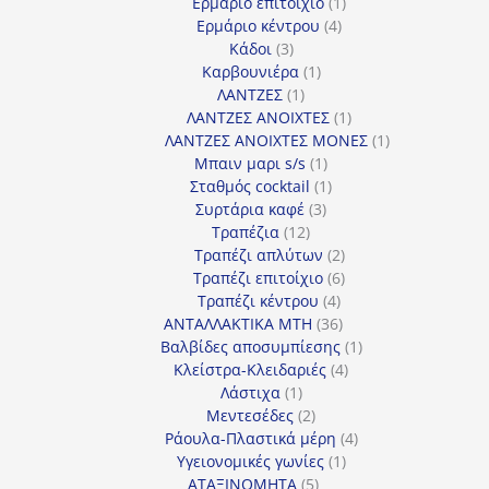
προϊόντα
1
Ερμάριο επιτοίχιο
1
4
προϊόν
Ερμάριο κέντρου
4
3
προϊόντα
Κάδοι
3
προϊόντα
1
Καρβουνιέρα
1
1
προϊόν
ΛΑΝΤΖΕΣ
1
προϊόν
1
ΛΑΝΤΖΕΣ ΑΝΟΙΧΤΕΣ
1
προϊόν
1
ΛΑΝΤΖΕΣ ΑΝΟΙΧΤΕΣ ΜΟΝΕΣ
1
1
προϊόν
Μπαιν μαρι s/s
1
προϊόν
1
Σταθμός cocktail
1
3
προϊόν
Συρτάρια καφέ
3
12
προϊόντα
Τραπέζια
12
προϊόντα
2
Τραπέζι απλύτων
2
προϊόντα
6
Τραπέζι επιτοίχιο
6
4
προϊόντα
Τραπέζι κέντρου
4
προϊόντα
36
ΑΝΤΑΛΛΑΚΤΙΚΑ MTH
36
προϊόντα
1
Βαλβίδες αποσυμπίεσης
1
4
προϊόν
Κλείστρα-Κλειδαριές
4
1
προϊόντα
Λάστιχα
1
προϊόν
2
Μεντεσέδες
2
προϊόντα
4
Ράουλα-Πλαστικά μέρη
4
1
προϊόντα
Υγειονομικές γωνίες
1
5
προϊόν
ΑΤΑΞΙΝΟΜΗΤΑ
5