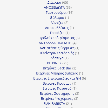
65
προϊόντα
Διάφορα
65
προϊόντα
36
ΑΝΟΞΕΙΔΩΤΑ
36
προϊόντα
16
Γαστρονόμοι
16
1
προϊόντα
Θάλαμοι
1
2
προϊόν
Λάντζες
2
προϊόντα
1
Λιποσυλλέκτες
1
1
προϊόν
Τραπέζια
1
προϊόν
6
Τρόλεϊ Σερβιρίσματος
6
4
προϊόντα
ΑΝΤΑΛΛΑΚΤΙΚΑ MTH
4
προϊόντα
1
Αντιστάσεις θερμικές
1
1
προϊόν
Κλείστρα-Κλειδαριές
1
1
προϊόν
Λάστιχα
1
25
προϊόν
ΒΙΤΡΙΝΕΣ
25
προϊόντα
2
Βιτρίνες Back Bar
2
προϊόντα
1
Βιτρίνες Mπύρας Subzero
1
προϊόν
6
Βιτρίνες Επιτραπέζιες για GN
6
1
προϊόντα
Βιτρίνες Κρασιών
1
προϊόν
1
Βιτρίνες Παγωτού
1
προϊόν
3
Βιτρίνες Συντήρησης
3
3
προϊόντα
Βιτρίνες Ψυχόμενες
3
21
προϊόντα
ΕΙΔΗ BARISTA
21