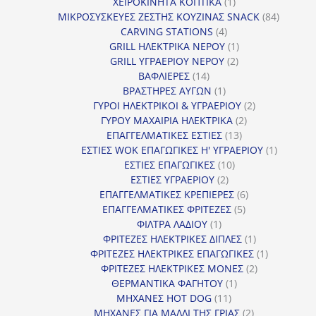
προϊόν
1
ΧΕΙΡΟΚΙΝΗΤΑ ΚΟΠΤΙΚΑ
1
προϊόν
84
ΜΙΚΡΟΣΥΣΚΕΥΕΣ ΖΕΣΤΗΣ ΚΟΥΖΙΝΑΣ SNACK
84
4
προϊόντ
CARVING STATIONS
4
προϊόντα
1
GRILL ΗΛΕΚΤΡΙΚΑ ΝΕΡΟΥ
1
2
προϊόν
GRILL ΥΓΡΑΕΡΙΟΥ ΝΕΡΟΥ
2
14
προϊόντα
ΒΑΦΛΙΕΡΕΣ
14
προϊόντα
1
ΒΡΑΣΤΗΡΕΣ ΑΥΓΩΝ
1
προϊόν
2
ΓΥΡΟΙ ΗΛΕΚΤΡΙΚΟΙ & ΥΓΡΑΕΡΙΟΥ
2
2
προϊόντα
ΓΥΡΟΥ ΜΑΧΑΙΡΙΑ ΗΛΕΚΤΡΙΚΑ
2
13
προϊόντα
ΕΠΑΓΓΕΛΜΑΤΙΚΕΣ ΕΣΤΙΕΣ
13
προϊόντα
1
ΕΣΤΙΕΣ WOK ΕΠΑΓΩΓΙΚΕΣ Η' ΥΓΡΑΕΡΙΟΥ
1
10
προϊόν
ΕΣΤΙΕΣ ΕΠΑΓΩΓΙΚΕΣ
10
2
προϊόντα
ΕΣΤΙΕΣ ΥΓΡΑΕΡΙΟΥ
2
προϊόντα
6
ΕΠΑΓΓΕΛΜΑΤΙΚΕΣ ΚΡΕΠΙΕΡΕΣ
6
5
προϊόντα
ΕΠΑΓΓΕΛΜΑΤΙΚΕΣ ΦΡΙΤΕΖΕΣ
5
1
προϊόντα
ΦΙΛΤΡΑ ΛΑΔΙΟΥ
1
προϊόν
1
ΦΡΙΤΕΖΕΣ ΗΛΕΚΤΡΙΚΕΣ ΔΙΠΛΕΣ
1
προϊόν
1
ΦΡΙΤΕΖΕΣ ΗΛΕΚΤΡΙΚΕΣ ΕΠΑΓΩΓΙΚΕΣ
1
2
προϊόν
ΦΡΙΤΕΖΕΣ ΗΛΕΚΤΡΙΚΕΣ ΜΟΝΕΣ
2
1
προϊόντα
ΘΕΡΜΑΝΤΙΚΑ ΦΑΓΗΤΟΥ
1
11
προϊόν
ΜΗΧΑΝΕΣ HOT DOG
11
προϊόντα
2
ΜΗΧΑΝΕΣ ΓΙΑ ΜΑΛΛΙ ΤΗΣ ΓΡΙΑΣ
2