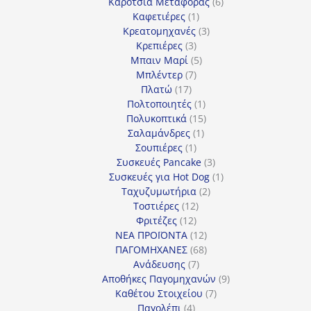
προϊόντα
6
Καρότσια Μεταφοράς
6
1
προϊόντα
Καφετιέρες
1
προϊόν
3
Κρεατομηχανές
3
3
προϊόντα
Κρεπιέρες
3
προϊόντα
5
Μπαιν Μαρί
5
7
προϊόντα
Μπλέντερ
7
17
προϊόντα
Πλατώ
17
προϊόντα
1
Πολτοποιητές
1
προϊόν
15
Πολυκοπτικά
15
1
προϊόντα
Σαλαμάνδρες
1
1
προϊόν
Σουπιέρες
1
προϊόν
3
Συσκευές Pancake
3
προϊόντα
1
Συσκευές για Hot Dog
1
2
προϊόν
Ταχυζυμωτήρια
2
12
προϊόντα
Τοστιέρες
12
12
προϊόντα
Φριτέζες
12
προϊόντα
12
ΝΕΑ ΠΡΟΪΟΝΤΑ
12
προϊόντα
68
ΠΑΓΟΜΗΧΑΝΕΣ
68
7
προϊόντα
Ανάδευσης
7
προϊόντα
9
Αποθήκες Παγομηχανών
9
7
προϊόντα
Καθέτου Στοιχείου
7
4
προϊόντα
Παγολέπι
4