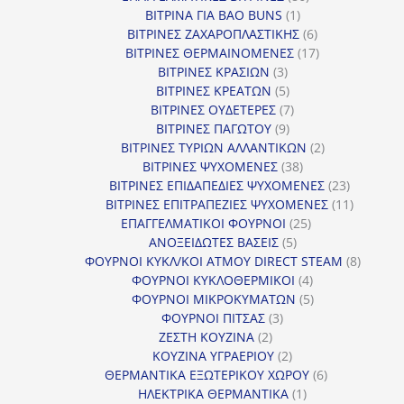
1
προϊόντα
ΒΙΤΡΙΝΑ ΓΙΑ BAO BUNS
1
προϊόν
6
ΒΙΤΡΙΝΕΣ ΖΑΧΑΡΟΠΛΑΣΤΙΚΗΣ
6
προϊόντα
17
ΒΙΤΡΙΝΕΣ ΘΕΡΜΑΙΝΟΜΕΝΕΣ
17
3
προϊόντα
ΒΙΤΡΙΝΕΣ ΚΡΑΣΙΩΝ
3
προϊόντα
5
ΒΙΤΡΙΝΕΣ ΚΡΕΑΤΩΝ
5
προϊόντα
7
ΒΙΤΡΙΝΕΣ ΟΥΔΕΤΕΡΕΣ
7
9
προϊόντα
ΒΙΤΡΙΝΕΣ ΠΑΓΩΤΟΥ
9
προϊόντα
2
ΒΙΤΡΙΝΕΣ ΤΥΡΙΩΝ ΑΛΛΑΝΤΙΚΩΝ
2
38
προϊόντα
ΒΙΤΡΙΝΕΣ ΨΥΧΟΜΕΝΕΣ
38
προϊόντα
23
ΒΙΤΡΙΝΕΣ ΕΠΙΔΑΠΕΔΙΕΣ ΨΥΧΟΜΕΝΕΣ
23
προϊόντα
11
ΒΙΤΡΙΝΕΣ ΕΠΙΤΡΑΠΕΖΙΕΣ ΨΥΧΟΜΕΝΕΣ
11
25
προϊόντ
ΕΠΑΓΓΕΛΜΑΤΙΚΟΙ ΦΟΥΡΝΟΙ
25
5
προϊόντα
ΑΝΟΞΕΙΔΩΤΕΣ ΒΑΣΕΙΣ
5
προϊόντα
8
ΦΟΥΡΝΟΙ ΚΥΚΛ/ΚΟΙ ΑΤΜΟΥ DIRECT STEAM
8
4
προϊόν
ΦΟΥΡΝΟΙ ΚΥΚΛΟΘΕΡΜΙΚΟΙ
4
προϊόντα
5
ΦΟΥΡΝΟΙ ΜΙΚΡΟΚΥΜΑΤΩΝ
5
3
προϊόντα
ΦΟΥΡΝΟΙ ΠΙΤΣΑΣ
3
2
προϊόντα
ΖΕΣΤΗ ΚΟΥΖΙΝΑ
2
προϊόντα
2
ΚΟΥΖΙΝΑ ΥΓΡΑΕΡΙΟΥ
2
προϊόντα
6
ΘΕΡΜΑΝΤΙΚΑ ΕΞΩΤΕΡΙΚΟΥ ΧΩΡΟΥ
6
1
προϊόντα
ΗΛΕΚΤΡΙΚΑ ΘΕΡΜΑΝΤΙΚΑ
1