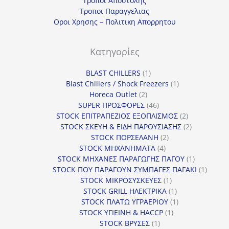
Τροποι Αποστολης
Τροποι Παραγγελιας
Οροι Χρησης – Πολιτικη Απορρητου
Κατηγορίες
1
BLAST CHILLERS
1
προϊόν
1
Blast Chillers / Shock Freezers
1
2
προϊόν
Horeca Outlet
2
προϊόντα
46
SUPER ΠΡΟΣΦΟΡΕΣ
46
προϊόντα
2
STOCK ΕΠΙΤΡΑΠΕΖΙΟΣ ΕΞΟΠΛΙΣΜΟΣ
2
προϊόντα
2
STOCK ΣΚΕΥΗ & ΕΙΔΗ ΠΑΡΟΥΣΙΑΣΗΣ
2
2
προϊόντα
STOCK ΠΟΡΣΕΛΑΝΗ
2
4
προϊόντα
STOCK ΜΗΧΑΝΗΜΑΤΑ
4
προϊόντα
1
STOCK ΜΗΧΑΝΕΣ ΠΑΡΑΓΩΓΗΣ ΠΑΓΟΥ
1
προϊόν
1
STOCK ΠΟΥ ΠΑΡΑΓΟΥΝ ΣΥΜΠΑΓΕΣ ΠΑΓΑΚΙ
1
1
προϊόν
STOCK ΜΙΚΡΟΣΥΣΚΕΥΕΣ
1
προϊόν
1
STOCK GRILL ΗΛΕΚΤΡΙΚΑ
1
προϊόν
1
STOCK ΠΛΑΤΩ ΥΓΡΑΕΡΙΟΥ
1
1
προϊόν
STOCK ΥΓΙΕΙΝΗ & HACCP
1
1
προϊόν
STOCK ΒΡΥΣΕΣ
1