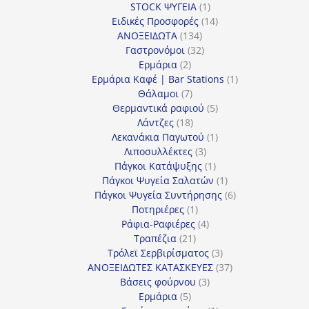
1
προϊόν
STOCK ΨΥΓΕΙΑ
1
προϊόν
14
Ειδικές Προσφορές
14
134
προϊόντα
ΑΝΟΞΕΙΔΩΤΑ
134
προϊόντα
32
Γαστρονόμοι
32
2
προϊόντα
Ερμάρια
2
προϊόντα
1
Ερμάρια Καφέ | Bar Stations
1
7
προϊόν
Θάλαμοι
7
προϊόντα
5
Θερμαντικά ραφιού
5
18
προϊόντα
Λάντζες
18
προϊόντα
1
Λεκανάκια Παγωτού
1
3
προϊόν
Λιποσυλλέκτες
3
προϊόντα
1
Πάγκοι Κατάψυξης
1
προϊόν
1
Πάγκοι Ψυγεία Σαλατών
1
προϊόν
6
Πάγκοι Ψυγεία Συντήρησης
6
1
προϊόντα
Ποτηριέρες
1
προϊόν
4
Ράφια-Ραφιέρες
4
21
προϊόντα
Τραπέζια
21
προϊόντα
3
Τρόλεϊ Σερβιρίσματος
3
προϊόντα
37
ΑΝΟΞΕΙΔΩΤΕΣ ΚΑΤΑΣΚΕΥΕΣ
37
3
προϊόντα
Βάσεις φούρνου
3
5
προϊόντα
Ερμάρια
5