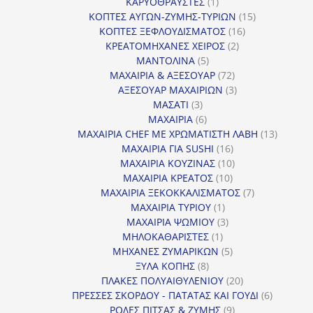
1
προϊόντα
ΚΑΡΥΟΘΡΑΥΣΤΕΣ
1
προϊόν
15
ΚΟΠΤΕΣ ΑΥΓΩΝ-ΖΥΜΗΣ-ΤΥΡΙΩΝ
15
16
προϊόντα
ΚΟΠΤΕΣ ΞΕΦΛΟΥΔΙΣΜΑΤΟΣ
16
2
προϊόντα
ΚΡΕΑΤΟΜΗΧΑΝΕΣ ΧΕΙΡΟΣ
2
5
προϊόντα
ΜΑΝΤΟΛΙΝΑ
5
προϊόντα
72
ΜΑΧΑΙΡΙΑ & ΑΞΕΣΟΥΑΡ
72
προϊόντα
3
ΑΞΕΣΟΥΑΡ ΜΑΧΑΙΡΙΩΝ
3
3
προϊόντα
ΜΑΣΑΤΙ
3
προϊόντα
6
ΜΑΧΑΙΡΙΑ
6
προϊόντα
13
ΜΑΧΑΙΡΙΑ CHEF ΜΕ ΧΡΩΜΑΤΙΣΤΗ ΛΑΒΗ
13
16
προϊόντ
ΜΑΧΑΙΡΙΑ ΓΙΑ SUSHI
16
προϊόντα
10
ΜΑΧΑΙΡΙΑ ΚΟΥΖΙΝΑΣ
10
10
προϊόντα
ΜΑΧΑΙΡΙΑ ΚΡΕΑΤΟΣ
10
προϊόντα
7
ΜΑΧΑΙΡΙΑ ΞΕΚΟΚΚΑΛΙΣΜΑΤΟΣ
7
1
προϊόντα
ΜΑΧΑΙΡΙΑ ΤΥΡΙΟΥ
1
προϊόν
3
ΜΑΧΑΙΡΙΑ ΨΩΜΙΟΥ
3
1
προϊόντα
ΜΗΛΟΚΑΘΑΡΙΣΤΕΣ
1
προϊόν
5
ΜΗΧΑΝΕΣ ΖΥΜΑΡΙΚΩΝ
5
8
προϊόντα
ΞΥΛΑ ΚΟΠΗΣ
8
προϊόντα
20
ΠΛΑΚΕΣ ΠΟΛΥΑΙΘΥΛΕΝΙΟΥ
20
προϊόντα
6
ΠΡΕΣΣΕΣ ΣΚΟΡΔΟΥ - ΠΑΤΑΤΑΣ ΚΑΙ ΓΟΥΔΙ
6
9
προϊόντα
ΡΟΔΕΣ ΠΙΤΣΑΣ & ΖΥΜΗΣ
9