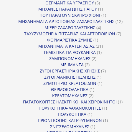
5
προϊόν
ΘΕΡΜΑΝΤΙΚΑ ΥΓΡΑΕΡΙΟΥ
5
προϊόντα
1
ΜΗΧΑΝΕΣ ΠΑΡΑΓΩΓΗΣ ΠΑΓΟΥ
1
προϊόν
1
ΠΟΥ ΠΑΡΑΓΟΥΝ ΣΚΛΗΡΟ ΧΙΟΝΙ
1
προϊόν
12
ΜΗΧΑΝΗΜΑΤΑ ΑΡΤΟΠΟΙΕΙΑΣ-ΖΑΧΑΡΟΠΛΑΣΤΙΚΗΣ
12
4
προϊ
ΜΙΞΕΡ ΖΑΧΑΡΟΠΛΑΣΤΙΚΗΣ
4
προϊόντα
7
ΤΑΧΥΖΥΜΩΤΗΡΙΑ ΠΙΤΣΑΡΙΑΣ ΚΑΙ ΑΡΤΟΠΟΙΕΙΩΝ
7
1
προϊό
ΦΟΡΜΑΡΙΣΤΙΚΑ ΖΥΜΗΣ
1
προϊόν
21
ΜΗΧΑΝΗΜΑΤΑ ΚΑΤΕΡΓΑΣΙΑΣ
21
1
προϊόντα
ΓΕΜΙΣΤΙΚΑ ΓΙΑ ΛΟΥΚΑΝΙΚΑ
1
2
προϊόν
ΖΑΜΠΟΝΟΜΗΧΑΝΕΣ
2
2
προϊόντα
ΜΕ ΙΜΑΝΤΑ
2
προϊόντα
7
ΖΥΓΟΙ ΕΡΓΑΣΤΗΡΙΑΚΗΣ ΧΡΗΣΗΣ
7
1
προϊόντα
ΖΥΓΟΙ ΛΙΑΝΙΚΗΣ ΠΩΛΗΣΗΣ
1
προϊόν
1
ΖΥΜΩΤΗΡΙΟ ΚΡΕΑΤΟΕΙΔΩΝ
1
1
προϊόν
ΘΕΡΜΟΚΟΛΛΗΤΙΚΆ
1
2
προϊόν
ΚΡΕΑΤΟΜΗΧΑΝΕΣ
2
προϊόντα
1
ΠΑΤΑΤΟΚΟΠΤΕΣ ΗΛΕΚΤΡΙΚΟΙ ΚΑΙ ΧΕΙΡΟΚΙΝΗΤΟΙ
1
1
προϊ
ΠΟΛΥΚΟΠΤΙΚΑ-ΛΑΧΑΝΟΚΟΠΤΕΣ
1
1
προϊόν
ΠΟΛΥΚΟΠΤΙΚΑ
1
προϊόν
1
ΠΡΙΟΝΙ ΚΟΠΗΣ ΚΑΤΕΨΥΓΜΕΝΩΝ
1
1
προϊόν
ΣΝΙΤΣΕΛΟΜΗΧΑΝΕΣ
1