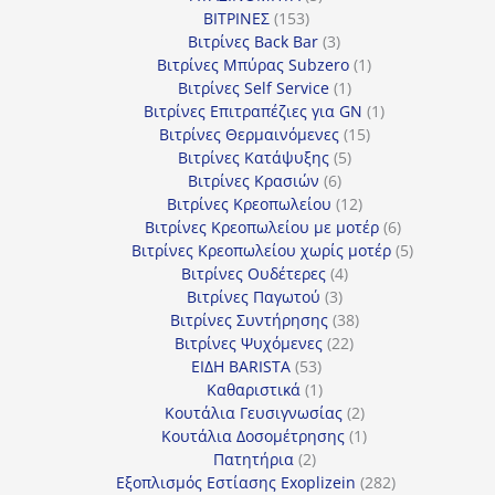
153
προϊόντα
ΒΙΤΡΙΝΕΣ
153
προϊόντα
3
Βιτρίνες Back Bar
3
προϊόντα
1
Βιτρίνες Mπύρας Subzero
1
1
προϊόν
Βιτρίνες Self Service
1
προϊόν
1
Βιτρίνες Επιτραπέζιες για GN
1
15
προϊόν
Βιτρίνες Θερμαινόμενες
15
5
προϊόντα
Βιτρίνες Κατάψυξης
5
6
προϊόντα
Βιτρίνες Κρασιών
6
προϊόντα
12
Βιτρίνες Κρεοπωλείου
12
προϊόντα
6
Βιτρίνες Κρεοπωλείου με μοτέρ
6
προϊόντα
5
Βιτρίνες Κρεοπωλείου χωρίς μοτέρ
5
4
προϊόντα
Βιτρίνες Ουδέτερες
4
3
προϊόντα
Βιτρίνες Παγωτού
3
προϊόντα
38
Βιτρίνες Συντήρησης
38
22
προϊόντα
Βιτρίνες Ψυχόμενες
22
53
προϊόντα
ΕΙΔΗ BARISTA
53
προϊόντα
1
Καθαριστικά
1
προϊόν
2
Κουτάλια Γευσιγνωσίας
2
προϊόντα
1
Κουτάλια Δοσομέτρησης
1
2
προϊόν
Πατητήρια
2
προϊόντα
282
Εξοπλισμός Εστίασης Exoplizein
282