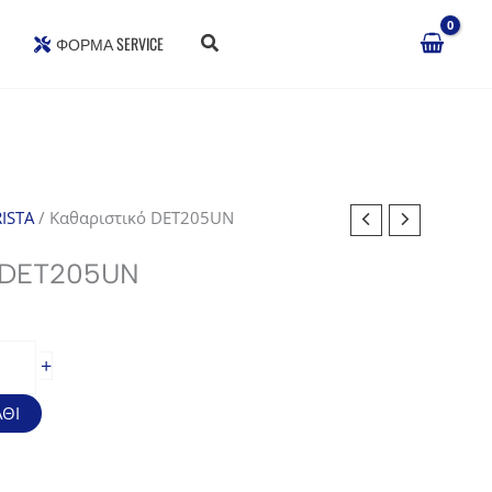
ΦΌΡΜΑ SERVICE
ISTA
/ Καθαριστικό DET205UN
 DET205UN
+
ΘΙ