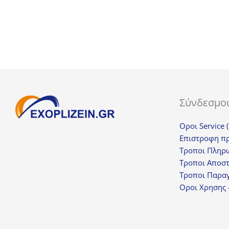
22,00€.
Σύνδεσμο
Οροι Service 
Επιστροφη π
Τροποι Πληρ
Τροποι Αποσ
Τροποι Παραγ
Οροι Χρησης 