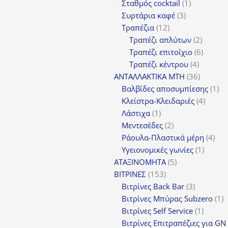
προϊόν
1
Σταθμός cocktail
1
3
προϊόν
Συρτάρια καφέ
3
12
προϊόντα
Τραπέζια
12
προϊόντα
2
Τραπέζι απλύτων
2
προϊόν
6
Τραπέζι επιτοίχιο
6
4
προϊόν
Τραπέζι κέντρου
4
προϊόντ
36
ΑΝΤΑΛΛΑΚΤΙΚΑ MTH
36
προϊόντ
1
Βαλβίδες αποσυμπίεσης
1
4
πρ
Κλείστρα-Κλειδαριές
4
1
προϊόν
Λάστιχα
1
προϊόν
2
Μεντεσέδες
2
προϊόντα
4
Ράουλα-Πλαστικά μέρη
4
1
προ
Υγειονομικές γωνίες
1
5
προϊόν
ΑΤΑΞΙΝΟΜΗΤΑ
5
153
προϊόντα
ΒΙΤΡΙΝΕΣ
153
προϊόντα
3
Βιτρίνες Back Bar
3
προϊόντα
1
Βιτρίνες Mπύρας Subzero
1
1
π
Βιτρίνες Self Service
1
προϊόν
Βιτρίνες Επιτραπέζιες για GN