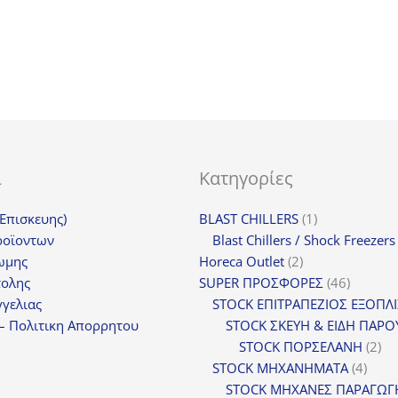
ι
Κατηγορίες
1
(Επισκευης)
BLAST CHILLERS
1
προϊόν
ροϊοντων
Blast Chillers / Shock Freezers
2
ωμης
Horeca Outlet
2
προϊόντα
46
τολης
SUPER ΠΡΟΣΦΟΡΕΣ
46
προϊόντ
γελιας
STOCK ΕΠΙΤΡΑΠΕΖΙΟΣ ΕΞΟΠΛ
– Πολιτικη Απορρητου
STOCK ΣΚΕΥΗ & ΕΙΔΗ ΠΑΡΟ
2
STOCK ΠΟΡΣΕΛΑΝΗ
2
4
πρ
STOCK ΜΗΧΑΝΗΜΑΤΑ
4
προϊ
STOCK ΜΗΧΑΝΕΣ ΠΑΡΑΓΩΓ