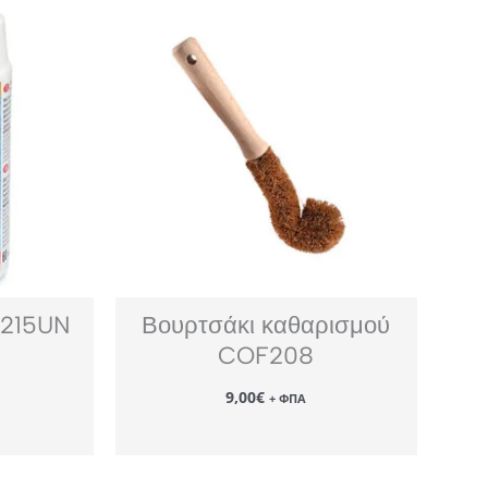
T215UN
Βουρτσάκι καθαρισμού
COF208
9,00
€
+ ΦΠΑ