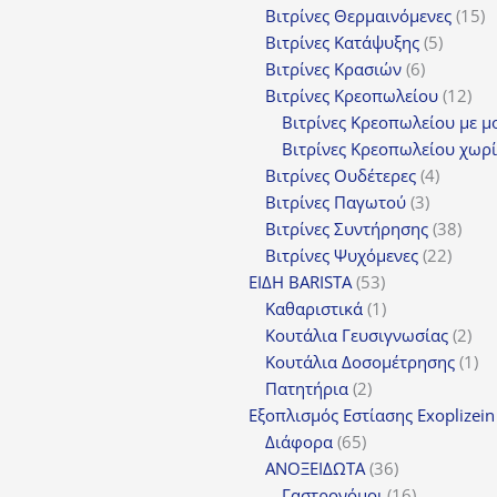
1
Βιτρίνες Θερμαινόμενες
15
5
π
Βιτρίνες Κατάψυξης
5
6
προϊόν
Βιτρίνες Κρασιών
6
προϊόντα
12
Βιτρίνες Κρεοπωλείου
12
προ
Βιτρίνες Κρεοπωλείου με μ
Βιτρίνες Κρεοπωλείου χωρί
4
Βιτρίνες Ουδέτερες
4
3
προϊόν
Βιτρίνες Παγωτού
3
προϊόντα
38
Βιτρίνες Συντήρησης
38
22
προϊ
Βιτρίνες Ψυχόμενες
22
53
προϊό
ΕΙΔΗ BARISTA
53
προϊόντα
1
Καθαριστικά
1
προϊόν
2
Κουτάλια Γευσιγνωσίας
2
προ
1
Κουτάλια Δοσομέτρησης
1
2
πρ
Πατητήρια
2
προϊόντα
Εξοπλισμός Εστίασης Exoplizein
65
Διάφορα
65
προϊόντα
36
ΑΝΟΞΕΙΔΩΤΑ
36
προϊόντα
16
Γαστρονόμοι
16