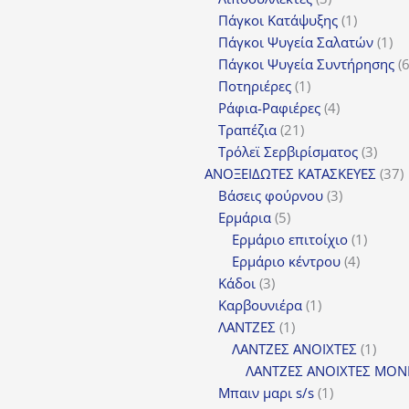
προϊόντα
1
Πάγκοι Κατάψυξης
1
προϊόν
1
Πάγκοι Ψυγεία Σαλατών
1
πρ
Πάγκοι Ψυγεία Συντήρησης
1
Ποτηριέρες
1
προϊόν
4
Ράφια-Ραφιέρες
4
21
προϊόντα
Τραπέζια
21
προϊόντα
3
Τρόλεϊ Σερβιρίσματος
3
προϊ
3
ΑΝΟΞΕΙΔΩΤΕΣ ΚΑΤΑΣΚΕΥΕΣ
37
3
π
Βάσεις φούρνου
3
5
προϊόντα
Ερμάρια
5
προϊόντα
1
Ερμάριο επιτοίχιο
1
4
προϊόν
Ερμάριο κέντρου
4
3
προϊόντ
Κάδοι
3
προϊόντα
1
Καρβουνιέρα
1
1
προϊόν
ΛΑΝΤΖΕΣ
1
προϊόν
1
ΛΑΝΤΖΕΣ ΑΝΟΙΧΤΕΣ
1
προϊ
ΛΑΝΤΖΕΣ ΑΝΟΙΧΤΕΣ ΜΟΝ
1
Μπαιν μαρι s/s
1