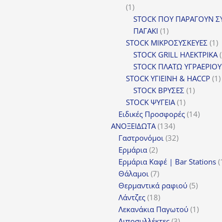
1
1
προϊόν
STOCK ΠΟΥ ΠΑΡΑΓΟΥΝ Σ
1
ΠΑΓΑΚΙ
1
προϊόν
1
STOCK ΜΙΚΡΟΣΥΣΚΕΥΕΣ
1
π
STOCK GRILL ΗΛΕΚΤΡΙΚΑ
STOCK ΠΛΑΤΩ ΥΓΡΑΕΡΙΟΥ
STOCK ΥΓΙΕΙΝΗ & HACCP
1
1
STOCK ΒΡΥΣΕΣ
1
1
προϊόν
STOCK ΨΥΓΕΙΑ
1
προϊόν
14
Ειδικές Προσφορές
14
134
προϊόν
ΑΝΟΞΕΙΔΩΤΑ
134
προϊόντα
32
Γαστρονόμοι
32
2
προϊόντα
Ερμάρια
2
προϊόντα
Ερμάρια Καφέ | Bar Stations
7
Θάλαμοι
7
προϊόντα
5
Θερμαντικά ραφιού
5
18
προϊόν
Λάντζες
18
προϊόντα
1
Λεκανάκια Παγωτού
1
3
προϊόν
Λιποσυλλέκτες
3