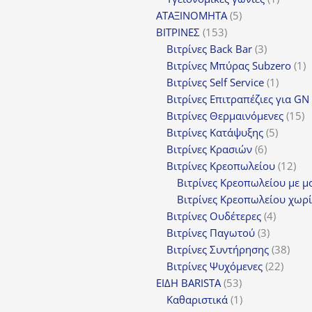
5
προϊόν
ΑΤΑΞΙΝΟΜΗΤΑ
5
153
προϊόντα
ΒΙΤΡΙΝΕΣ
153
προϊόντα
3
Βιτρίνες Back Bar
3
προϊόντα
1
Βιτρίνες Mπύρας Subzero
1
1
π
Βιτρίνες Self Service
1
προϊόν
Βιτρίνες Επιτραπέζιες για GN
1
Βιτρίνες Θερμαινόμενες
15
5
π
Βιτρίνες Κατάψυξης
5
6
προϊόν
Βιτρίνες Κρασιών
6
προϊόντα
12
Βιτρίνες Κρεοπωλείου
12
προ
Βιτρίνες Κρεοπωλείου με μ
Βιτρίνες Κρεοπωλείου χωρί
4
Βιτρίνες Ουδέτερες
4
3
προϊόν
Βιτρίνες Παγωτού
3
προϊόντα
38
Βιτρίνες Συντήρησης
38
22
προϊ
Βιτρίνες Ψυχόμενες
22
53
προϊό
ΕΙΔΗ BARISTA
53
προϊόντα
1
Καθαριστικά
1