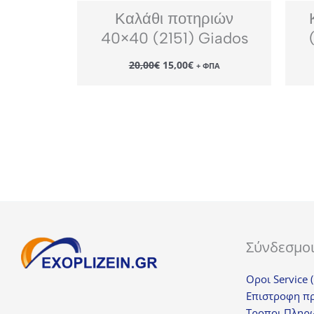
Καλάθι ποτηριών
40×40 (2151) Giados
Original
Η
20,00
€
15,00
€
+ ΦΠΑ
price
τρέχουσα
was:
τιμή
20,00€.
είναι:
15,00€.
Σύνδεσμο
Οροι Service 
Επιστροφη π
Τροποι Πληρ