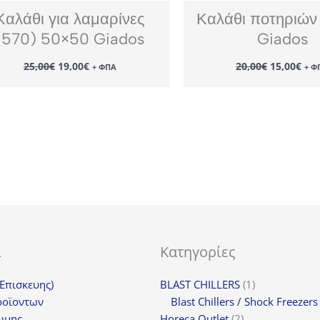
Καλάθι για λαμαρίνες
Καλάθι ποτηριών
(570) 50×50 Giados
Giados
Original
Η
Original
Η
25,00
€
19,00
€
20,00
€
15,00
€
+ ΦΠΑ
+ Φ
price
τρέχουσα
price
τρέ
was:
τιμή
was:
τιμ
25,00€.
είναι:
20,00€.
είν
19,00€.
15,
ι
Κατηγορίες
1
(Επισκευης)
BLAST CHILLERS
1
προϊόν
ροϊοντων
Blast Chillers / Shock Freezers
2
ωμης
Horeca Outlet
2