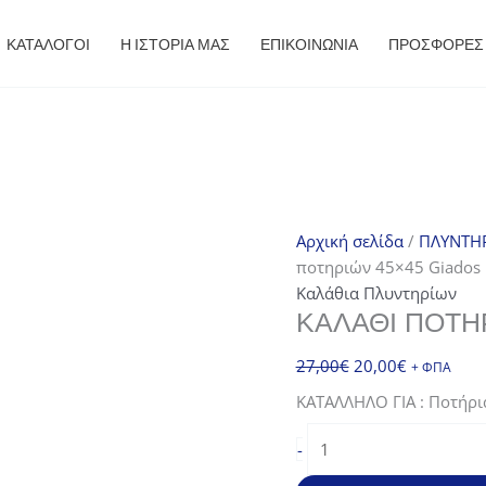
ΚΑΤΑΛΟΓΟΙ
Η ΙΣΤΟΡΙΑ ΜΑΣ
ΕΠΙΚΟΙΝΩΝΙΑ
ΠΡΟΣΦΟΡΈΣ
Αρχική σελίδα
/
ΠΛΥΝΤΗΡ
ποτηριών 45×45 Giados
Καλάθια Πλυντηρίων
ΚΑΛΆΘΙ ΠΟΤΗ
Original
Η
27,00
€
20,00
€
+ ΦΠΑ
price
τρέχουσα
ΚΑΤΑΛΛΗΛΟ ΓΙΑ : Ποτήρι
was:
τιμή
Καλάθι
27,00€.
είναι:
-
ποτηριών
20,00€.