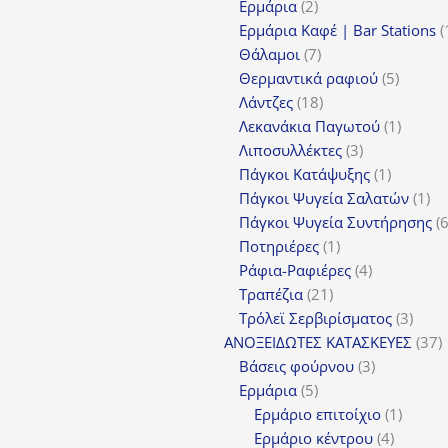
2
προϊόντα
Ερμάρια
2
προϊόντα
Ερμάρια Καφέ | Bar Stations
7
Θάλαμοι
7
προϊόντα
5
Θερμαντικά ραφιού
5
18
προϊόν
Λάντζες
18
προϊόντα
1
Λεκανάκια Παγωτού
1
3
προϊόν
Λιποσυλλέκτες
3
προϊόντα
1
Πάγκοι Κατάψυξης
1
προϊόν
1
Πάγκοι Ψυγεία Σαλατών
1
πρ
Πάγκοι Ψυγεία Συντήρησης
1
Ποτηριέρες
1
προϊόν
4
Ράφια-Ραφιέρες
4
21
προϊόντα
Τραπέζια
21
προϊόντα
3
Τρόλεϊ Σερβιρίσματος
3
προϊ
3
ΑΝΟΞΕΙΔΩΤΕΣ ΚΑΤΑΣΚΕΥΕΣ
37
3
π
Βάσεις φούρνου
3
5
προϊόντα
Ερμάρια
5
προϊόντα
1
Ερμάριο επιτοίχιο
1
4
προϊόν
Ερμάριο κέντρου
4