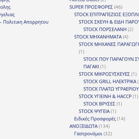
προϊόντα
46
τολης
SUPER ΠΡΟΣΦΟΡΕΣ
46
προϊόντ
γελιας
STOCK ΕΠΙΤΡΑΠΕΖΙΟΣ ΕΞΟΠΛ
– Πολιτικη Απορρητου
STOCK ΣΚΕΥΗ & ΕΙΔΗ ΠΑΡΟ
2
STOCK ΠΟΡΣΕΛΑΝΗ
2
4
πρ
STOCK ΜΗΧΑΝΗΜΑΤΑ
4
προϊ
STOCK ΜΗΧΑΝΕΣ ΠΑΡΑΓΩΓ
1
1
προϊόν
STOCK ΠΟΥ ΠΑΡΑΓΟΥΝ Σ
1
ΠΑΓΑΚΙ
1
προϊόν
1
STOCK ΜΙΚΡΟΣΥΣΚΕΥΕΣ
1
π
STOCK GRILL ΗΛΕΚΤΡΙΚΑ
STOCK ΠΛΑΤΩ ΥΓΡΑΕΡΙΟΥ
STOCK ΥΓΙΕΙΝΗ & HACCP
1
1
STOCK ΒΡΥΣΕΣ
1
1
προϊόν
STOCK ΨΥΓΕΙΑ
1
προϊόν
14
Ειδικές Προσφορές
14
134
προϊόν
ΑΝΟΞΕΙΔΩΤΑ
134
προϊόντα
32
Γαστρονόμοι
32