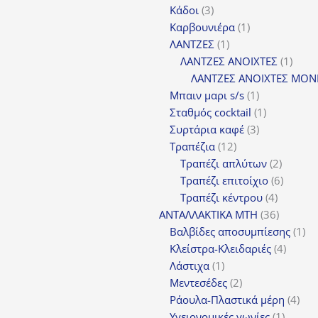
3
προϊόντ
Κάδοι
3
προϊόντα
1
Καρβουνιέρα
1
1
προϊόν
ΛΑΝΤΖΕΣ
1
προϊόν
1
ΛΑΝΤΖΕΣ ΑΝΟΙΧΤΕΣ
1
προϊ
ΛΑΝΤΖΕΣ ΑΝΟΙΧΤΕΣ ΜΟΝ
1
Μπαιν μαρι s/s
1
προϊόν
1
Σταθμός cocktail
1
3
προϊόν
Συρτάρια καφέ
3
12
προϊόντα
Τραπέζια
12
προϊόντα
2
Τραπέζι απλύτων
2
προϊόν
6
Τραπέζι επιτοίχιο
6
4
προϊόν
Τραπέζι κέντρου
4
προϊόντ
36
ΑΝΤΑΛΛΑΚΤΙΚΑ MTH
36
προϊόντ
1
Βαλβίδες αποσυμπίεσης
1
4
πρ
Κλείστρα-Κλειδαριές
4
1
προϊόν
Λάστιχα
1
προϊόν
2
Μεντεσέδες
2
προϊόντα
4
Ράουλα-Πλαστικά μέρη
4
1
προ
Υγειονομικές γωνίες
1