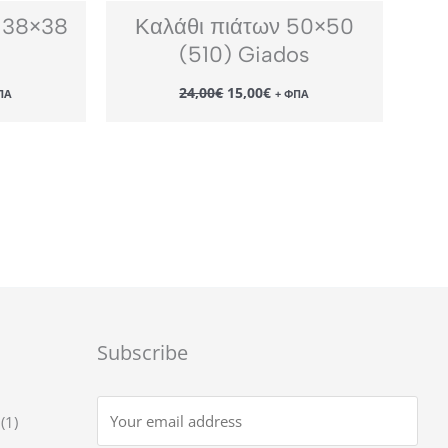
 38×38
Καλάθι πιάτων 50×50
(510) Giados
Original
Η
24,00
€
15,00
€
ΠΑ
+ ΦΠΑ
χουσα
price
τρέχουσα
ή
was:
τιμή
αι:
24,00€.
είναι:
00€.
15,00€.
Subscribe
1
1
προϊόν