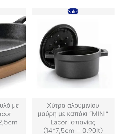
Sale!
υλό με
Χύτρα αλουμινίου
acor
μαύρη με καπάκι “MINI”
12,5cm
Lacor Ισπανίας
(14*7,5cm – 0,90lt)