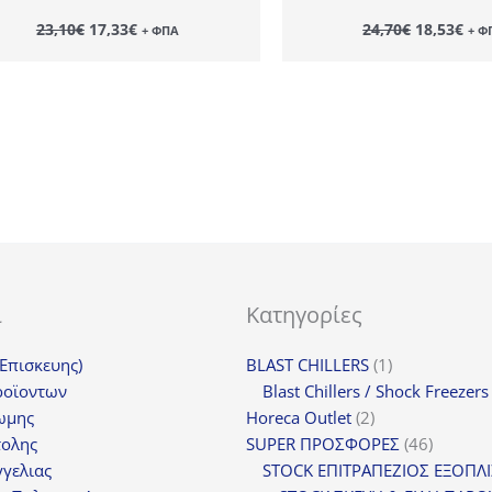
Original
Η
Original
Η
23,10
€
17,33
€
24,70
€
18,53
€
+ ΦΠΑ
+ Φ
price
τρέχουσα
price
τρέ
was:
τιμή
was:
τιμ
23,10€.
είναι:
24,70€.
είν
17,33€.
18,
ι
Κατηγορίες
1
(Επισκευης)
BLAST CHILLERS
1
προϊόν
ροϊοντων
Blast Chillers / Shock Freezers
2
ωμης
Horeca Outlet
2
προϊόντα
46
τολης
SUPER ΠΡΟΣΦΟΡΕΣ
46
προϊόντ
γελιας
STOCK ΕΠΙΤΡΑΠΕΖΙΟΣ ΕΞΟΠΛ