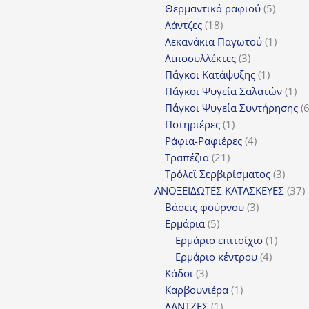
προϊόντα
5
Θερμαντικά ραφιού
5
18
προϊόν
Λάντζες
18
προϊόντα
1
Λεκανάκια Παγωτού
1
3
προϊόν
Λιποσυλλέκτες
3
προϊόντα
1
Πάγκοι Κατάψυξης
1
προϊόν
1
Πάγκοι Ψυγεία Σαλατών
1
πρ
Πάγκοι Ψυγεία Συντήρησης
1
Ποτηριέρες
1
προϊόν
4
Ράφια-Ραφιέρες
4
21
προϊόντα
Τραπέζια
21
προϊόντα
3
Τρόλεϊ Σερβιρίσματος
3
προϊ
3
ΑΝΟΞΕΙΔΩΤΕΣ ΚΑΤΑΣΚΕΥΕΣ
37
3
π
Βάσεις φούρνου
3
5
προϊόντα
Ερμάρια
5
προϊόντα
1
Ερμάριο επιτοίχιο
1
4
προϊόν
Ερμάριο κέντρου
4
3
προϊόντ
Κάδοι
3
προϊόντα
1
Καρβουνιέρα
1
1
προϊόν
ΛΑΝΤΖΕΣ
1