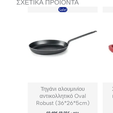
ΣΧΕΤΙΚΆ ΠΡΟΪΌΝΤΑ
Sale!
Τηγάνι αλουμινίου
αντικολλητικό Oval
Robust (36*26*5cm)
Original
Η
65,40
€
49,05
€
+ ΦΠΑ