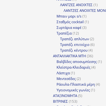
προϊόν
1
ΛΑΝΤΖΕΣ ΑΝΟΙΧΤΕΣ
1
προϊ
ΛΑΝΤΖΕΣ ΑΝΟΙΧΤΕΣ ΜΟΝ
1
Μπαιν μαρι s/s
1
προϊόν
1
Σταθμός cocktail
1
3
προϊόν
Συρτάρια καφέ
3
12
προϊόντα
Τραπέζια
12
προϊόντα
2
Τραπέζι απλύτων
2
προϊόν
6
Τραπέζι επιτοίχιο
6
4
προϊόν
Τραπέζι κέντρου
4
προϊόντ
36
ΑΝΤΑΛΛΑΚΤΙΚΑ MTH
36
προϊόντ
1
Βαλβίδες αποσυμπίεσης
1
4
πρ
Κλείστρα-Κλειδαριές
4
1
προϊόν
Λάστιχα
1
προϊόν
2
Μεντεσέδες
2
προϊόντα
4
Ράουλα-Πλαστικά μέρη
4
1
προ
Υγειονομικές γωνίες
1
5
προϊόν
ΑΤΑΞΙΝΟΜΗΤΑ
5
153
προϊόντα
ΒΙΤΡΙΝΕΣ
153