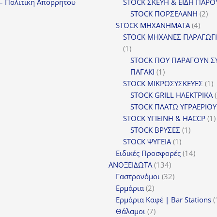
– Πολιτικη Απορρητου
STOCK ΣΚΕΥΗ & ΕΙΔΗ ΠΑΡΟ
2
STOCK ΠΟΡΣΕΛΑΝΗ
2
4
πρ
STOCK ΜΗΧΑΝΗΜΑΤΑ
4
προϊ
STOCK ΜΗΧΑΝΕΣ ΠΑΡΑΓΩΓ
1
1
προϊόν
STOCK ΠΟΥ ΠΑΡΑΓΟΥΝ Σ
1
ΠΑΓΑΚΙ
1
προϊόν
1
STOCK ΜΙΚΡΟΣΥΣΚΕΥΕΣ
1
π
STOCK GRILL ΗΛΕΚΤΡΙΚΑ
STOCK ΠΛΑΤΩ ΥΓΡΑΕΡΙΟΥ
STOCK ΥΓΙΕΙΝΗ & HACCP
1
1
STOCK ΒΡΥΣΕΣ
1
1
προϊόν
STOCK ΨΥΓΕΙΑ
1
προϊόν
14
Ειδικές Προσφορές
14
134
προϊόν
ΑΝΟΞΕΙΔΩΤΑ
134
προϊόντα
32
Γαστρονόμοι
32
2
προϊόντα
Ερμάρια
2
προϊόντα
Ερμάρια Καφέ | Bar Stations
7
Θάλαμοι
7