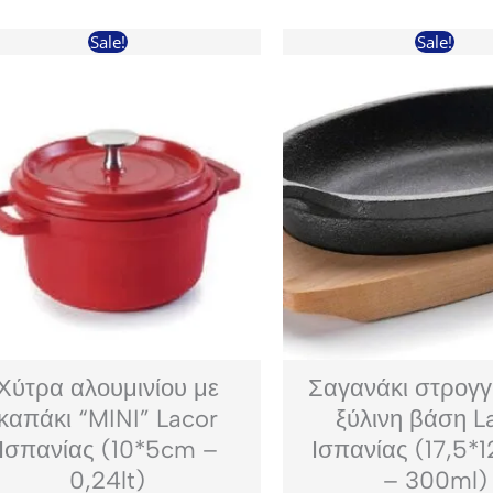
Sale!
Sale!
Χύτρα αλουμινίου με
Σαγανάκι στρογγ
καπάκι “MINI” Lacor
ξύλινη βάση L
Ισπανίας (10*5cm –
Ισπανίας (17,5*
0,24lt)
– 300ml)