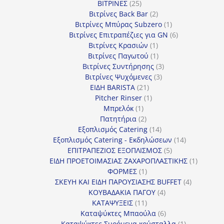
25
προϊόν
ΒΙΤΡΙΝΕΣ
25
προϊόντα
2
Βιτρίνες Back Bar
2
προϊόντα
1
Βιτρίνες Mπύρας Subzero
1
προϊόν
6
Βιτρίνες Επιτραπέζιες για GN
6
1
προϊόντα
Βιτρίνες Κρασιών
1
προϊόν
1
Βιτρίνες Παγωτού
1
προϊόν
3
Βιτρίνες Συντήρησης
3
3
προϊόντα
Βιτρίνες Ψυχόμενες
3
21
προϊόντα
ΕΙΔΗ BARISTA
21
προϊόντα
1
Pitcher Rinser
1
1
προϊόν
Μπρελόκ
1
προϊόν
2
Πατητήρια
2
προϊόντα
14
Εξοπλισμός Catering
14
προϊόντα
14
Εξοπλισμός Catering - Εκδηλώσεων
14
5
προϊόντα
ΕΠΙΤΡΑΠΕΖΙΟΣ ΕΞΟΠΛΙΣΜΟΣ
5
προϊόντα
1
ΕΙΔΗ ΠΡΟΕΤΟΙΜΑΣΙΑΣ ΖΑΧΑΡΟΠΛΑΣΤΙΚΗΣ
1
1
προϊόν
ΦΟΡΜΕΣ
1
προϊόν
4
ΣΚΕΥΗ ΚΑΙ ΕΙΔΗ ΠΑΡΟΥΣΙΑΣΗΣ BUFFET
4
4
προϊόντα
ΚΟΥΒΑΔΑΚΙΑ ΠΑΓΟΥ
4
11
προϊόντα
ΚΑΤΑΨΥΞΕΙΣ
11
προϊόντα
6
Καταψύκτες Μπαούλα
6
προϊόντα
1
Καταψύκτες Συρόμενα κρύσταλλα
1