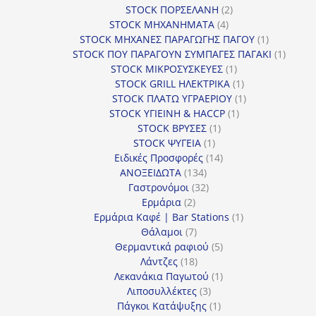
2
προϊόντα
STOCK ΠΟΡΣΕΛΑΝΗ
2
4
προϊόντα
STOCK ΜΗΧΑΝΗΜΑΤΑ
4
προϊόντα
1
STOCK ΜΗΧΑΝΕΣ ΠΑΡΑΓΩΓΗΣ ΠΑΓΟΥ
1
προϊόν
1
STOCK ΠΟΥ ΠΑΡΑΓΟΥΝ ΣΥΜΠΑΓΕΣ ΠΑΓΑΚΙ
1
1
προϊόν
STOCK ΜΙΚΡΟΣΥΣΚΕΥΕΣ
1
προϊόν
1
STOCK GRILL ΗΛΕΚΤΡΙΚΑ
1
προϊόν
1
STOCK ΠΛΑΤΩ ΥΓΡΑΕΡΙΟΥ
1
1
προϊόν
STOCK ΥΓΙΕΙΝΗ & HACCP
1
1
προϊόν
STOCK ΒΡΥΣΕΣ
1
1
προϊόν
STOCK ΨΥΓΕΙΑ
1
προϊόν
14
Ειδικές Προσφορές
14
134
προϊόντα
ΑΝΟΞΕΙΔΩΤΑ
134
προϊόντα
32
Γαστρονόμοι
32
2
προϊόντα
Ερμάρια
2
προϊόντα
1
Ερμάρια Καφέ | Bar Stations
1
7
προϊόν
Θάλαμοι
7
προϊόντα
5
Θερμαντικά ραφιού
5
18
προϊόντα
Λάντζες
18
προϊόντα
1
Λεκανάκια Παγωτού
1
3
προϊόν
Λιποσυλλέκτες
3
προϊόντα
1
Πάγκοι Κατάψυξης
1