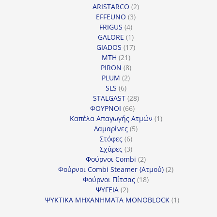
2
προϊόντα
ARISTARCO
2
3
προϊόντα
EFFEUNO
3
4
προϊόντα
FRIGUS
4
προϊόντα
1
GALORE
1
προϊόν
17
GIADOS
17
21
προϊόντα
MTH
21
προϊόντα
8
PIRON
8
2
προϊόντα
PLUM
2
6
προϊόντα
SLS
6
προϊόντα
28
STALGAST
28
66
προϊόντα
ΦΟΥΡΝΟΙ
66
προϊόντα
1
Καπέλα Απαγωγής Ατμών
1
5
προϊόν
Λαμαρίνες
5
6
προϊόντα
Στόφες
6
προϊόντα
3
Σχάρες
3
προϊόντα
2
Φούρνοι Combi
2
προϊόντα
2
Φούρνοι Combi Steamer (Ατμού)
2
18
προϊόντα
Φούρνοι Πίτσας
18
2
προϊόντα
ΨΥΓΕΙΑ
2
προϊόντα
1
ΨΥΚΤΙΚΑ ΜΗΧΑΝΗΜΑΤΑ MONOBLOCK
1
προϊόν