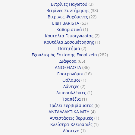
3
προϊόντα
Βιτρίνες Παγωτού
3
προϊόντα
38
Βιτρίνες Συντήρησης
38
22
προϊόντα
Βιτρίνες Ψυχόμενες
22
53
προϊόντα
ΕΙΔΗ BARISTA
53
προϊόντα
1
Καθαριστικά
1
προϊόν
2
Κουτάλια Γευσιγνωσίας
2
προϊόντα
1
Κουτάλια Δοσομέτρησης
1
2
προϊόν
Πατητήρια
2
προϊόντα
282
Εξοπλισμός Εστίασης Exoplizein
282
65
προϊόντα
Διάφορα
65
προϊόντα
36
ΑΝΟΞΕΙΔΩΤΑ
36
προϊόντα
16
Γαστρονόμοι
16
1
προϊόντα
Θάλαμοι
1
2
προϊόν
Λάντζες
2
προϊόντα
1
Λιποσυλλέκτες
1
1
προϊόν
Τραπέζια
1
προϊόν
6
Τρόλεϊ Σερβιρίσματος
6
4
προϊόντα
ΑΝΤΑΛΛΑΚΤΙΚΑ MTH
4
προϊόντα
1
Αντιστάσεις θερμικές
1
1
προϊόν
Κλείστρα-Κλειδαριές
1
1
προϊόν
Λάστιχα
1