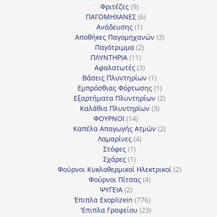
9
προϊόντα
Φριτέζες
9
προϊόντα
6
ΠΑΓΟΜΗΧΑΝΕΣ
6
1
προϊόντα
Ανάδευσης
1
προϊόν
3
Αποθήκες Παγομηχανών
3
2
προϊόντα
Παγότριμμα
2
11
προϊόντα
ΠΛΥΝΤΗΡΙΑ
11
προϊόντα
3
Αφαλατωτές
3
προϊόντα
1
Βάσεις Πλυντηρίων
1
προϊόν
1
Εμπρόσθιας Φόρτωσης
1
προϊόν
2
Εξαρτήματα Πλυντηρίων
2
3
προϊόντα
Καλάθια Πλυντηρίων
3
14
προϊόντα
ΦΟΥΡΝΟΙ
14
προϊόντα
2
Καπέλα Απαγωγής Ατμών
2
4
προϊόντα
Λαμαρίνες
4
1
προϊόντα
Στόφες
1
προϊόν
1
Σχάρες
1
προϊόν
2
Φούρνοι Κυκλοθερμικοί Ηλεκτρικοί
2
4
προϊόντα
Φούρνοι Πίτσας
4
2
προϊόντα
ΨΥΓΕΙΑ
2
προϊόντα
776
Έπιπλα Exoplizein
776
προϊόντα
23
'Επιπλα Γραφείου
23