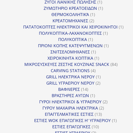
1
προϊόντα
ΖΥΓΟΙ ΛΙΑΝΙΚΗΣ ΠΩΛΗΣΗΣ
1
προϊόν
1
ΖΥΜΩΤΗΡΙΟ ΚΡΕΑΤΟΕΙΔΩΝ
1
1
προϊόν
ΘΕΡΜΟΚΟΛΛΗΤΙΚΆ
1
2
προϊόν
ΚΡΕΑΤΟΜΗΧΑΝΕΣ
2
προϊόντα
1
ΠΑΤΑΤΟΚΟΠΤΕΣ ΗΛΕΚΤΡΙΚΟΙ ΚΑΙ ΧΕΙΡΟΚΙΝΗΤΟΙ
1
1
προϊ
ΠΟΛΥΚΟΠΤΙΚΑ-ΛΑΧΑΝΟΚΟΠΤΕΣ
1
1
προϊόν
ΠΟΛΥΚΟΠΤΙΚΑ
1
προϊόν
1
ΠΡΙΟΝΙ ΚΟΠΗΣ ΚΑΤΕΨΥΓΜΕΝΩΝ
1
1
προϊόν
ΣΝΙΤΣΕΛΟΜΗΧΑΝΕΣ
1
προϊόν
1
ΧΕΙΡΟΚΙΝΗΤΑ ΚΟΠΤΙΚΑ
1
προϊόν
84
ΜΙΚΡΟΣΥΣΚΕΥΕΣ ΖΕΣΤΗΣ ΚΟΥΖΙΝΑΣ SNACK
84
4
προϊόντ
CARVING STATIONS
4
προϊόντα
1
GRILL ΗΛΕΚΤΡΙΚΑ ΝΕΡΟΥ
1
2
προϊόν
GRILL ΥΓΡΑΕΡΙΟΥ ΝΕΡΟΥ
2
14
προϊόντα
ΒΑΦΛΙΕΡΕΣ
14
προϊόντα
1
ΒΡΑΣΤΗΡΕΣ ΑΥΓΩΝ
1
προϊόν
2
ΓΥΡΟΙ ΗΛΕΚΤΡΙΚΟΙ & ΥΓΡΑΕΡΙΟΥ
2
2
προϊόντα
ΓΥΡΟΥ ΜΑΧΑΙΡΙΑ ΗΛΕΚΤΡΙΚΑ
2
13
προϊόντα
ΕΠΑΓΓΕΛΜΑΤΙΚΕΣ ΕΣΤΙΕΣ
13
προϊόντα
1
ΕΣΤΙΕΣ WOK ΕΠΑΓΩΓΙΚΕΣ Η' ΥΓΡΑΕΡΙΟΥ
1
10
προϊόν
ΕΣΤΙΕΣ ΕΠΑΓΩΓΙΚΕΣ
10
2
προϊόντα
ΕΣΤΙΕΣ ΥΓΡΑΕΡΙΟΥ
2