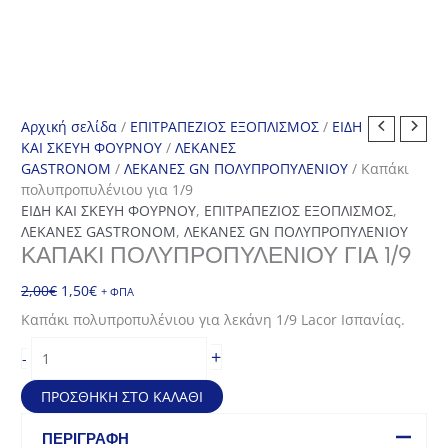
Αρχική σελίδα
/
ΕΠΙΤΡΑΠΕΖΙΟΣ ΕΞΟΠΛΙΣΜΟΣ
/
ΕΙΔΗ
ΚΑΙ ΣΚΕΥΗ ΦΟΥΡΝΟΥ
/
ΛΕΚΑΝΕΣ
GASTRONOM
/
ΛΕΚΑΝΕΣ GN ΠΟΛΥΠΡΟΠΥΛΕΝΙΟΥ
/ Καπάκι
πολυπροπυλένιου για 1/9
ΕΙΔΗ ΚΑΙ ΣΚΕΥΗ ΦΟΥΡΝΟΥ
,
ΕΠΙΤΡΑΠΕΖΙΟΣ ΕΞΟΠΛΙΣΜΟΣ
,
ΛΕΚΑΝΕΣ GASTRONOM
,
ΛΕΚΑΝΕΣ GN ΠΟΛΥΠΡΟΠΥΛΕΝΙΟΥ
ΚΑΠΆΚΙ ΠΟΛΥΠΡΟΠΥΛΈΝΙΟΥ ΓΙΑ 1/9
Original
Η
2,00
€
1,50
€
+ ΦΠΑ
price
τρέχουσα
Καπάκι πολυπροπυλένιου για λεκάνη 1/9 Lacor Ισπανίας.
was:
τιμή
Καπάκι
2,00€.
είναι:
+
-
πολυπροπυλένιου
1,50€.
για
ΠΡΟΣΘΉΚΗ ΣΤΟ ΚΑΛΆΘΙ
1/9
ποσότητα
ΠΕΡΙΓΡΑΦΉ