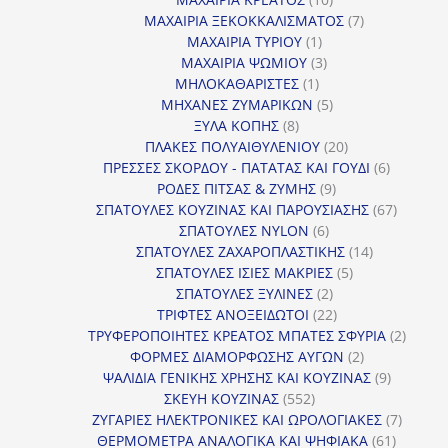
προϊόντα
7
ΜΑΧΑΙΡΙΑ ΞΕΚΟΚΚΑΛΙΣΜΑΤΟΣ
7
1
προϊόντα
ΜΑΧΑΙΡΙΑ ΤΥΡΙΟΥ
1
προϊόν
3
ΜΑΧΑΙΡΙΑ ΨΩΜΙΟΥ
3
1
προϊόντα
ΜΗΛΟΚΑΘΑΡΙΣΤΕΣ
1
προϊόν
5
ΜΗΧΑΝΕΣ ΖΥΜΑΡΙΚΩΝ
5
8
προϊόντα
ΞΥΛΑ ΚΟΠΗΣ
8
προϊόντα
20
ΠΛΑΚΕΣ ΠΟΛΥΑΙΘΥΛΕΝΙΟΥ
20
προϊόντα
6
ΠΡΕΣΣΕΣ ΣΚΟΡΔΟΥ - ΠΑΤΑΤΑΣ ΚΑΙ ΓΟΥΔΙ
6
9
προϊόντα
ΡΟΔΕΣ ΠΙΤΣΑΣ & ΖΥΜΗΣ
9
προϊόντα
67
ΣΠΑΤΟΥΛΕΣ ΚΟΥΖΙΝΑΣ ΚΑΙ ΠΑΡΟΥΣΙΑΣΗΣ
67
6
προϊόντ
ΣΠΑΤΟΥΛΕΣ NYLON
6
προϊόντα
14
ΣΠΑΤΟΥΛΕΣ ΖΑΧΑΡΟΠΛΑΣΤΙΚΗΣ
14
5
προϊόντα
ΣΠΑΤΟΥΛΕΣ ΙΣΙΕΣ ΜΑΚΡΙΕΣ
5
2
προϊόντα
ΣΠΑΤΟΥΛΕΣ ΞΥΛΙΝΕΣ
2
προϊόντα
22
ΤΡΙΦΤΕΣ ΑΝΟΞΕΙΔΩΤΟΙ
22
προϊόντα
2
ΤΡΥΦΕΡΟΠΟΙΗΤΕΣ ΚΡΕΑΤΟΣ ΜΠΑΤΕΣ ΣΦΥΡΙΑ
2
2
προϊόν
ΦΟΡΜΕΣ ΔΙΑΜΟΡΦΩΣΗΣ ΑΥΓΩΝ
2
προϊόντα
9
ΨΑΛΙΔΙΑ ΓΕΝΙΚΗΣ ΧΡΗΣΗΣ ΚΑΙ ΚΟΥΖΙΝΑΣ
9
552
προϊόντα
ΣΚΕΥΗ ΚΟΥΖΙΝΑΣ
552
προϊόντα
7
ΖΥΓΑΡΙΕΣ ΗΛΕΚΤΡΟΝΙΚΕΣ ΚΑΙ ΩΡΟΛΟΓΙΑΚΕΣ
7
61
προϊόν
ΘΕΡΜΟΜΕΤΡΑ ΑΝΑΛΟΓΙΚΑ ΚΑΙ ΨΗΦΙΑΚΑ
61