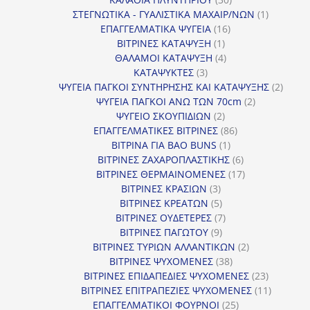
προϊόντα
1
ΣΤΕΓΝΩΤΙΚΑ - ΓΥΑΛΙΣΤΙΚΑ ΜΑΧΑΙΡ/ΝΩΝ
1
16
προϊόν
ΕΠΑΓΓΕΛΜΑΤΙΚΑ ΨΥΓΕΙΑ
16
1
προϊόντα
ΒΙΤΡΙΝΕΣ ΚΑΤΑΨΥΞΗ
1
προϊόν
4
ΘΑΛΑΜΟΙ ΚΑΤΑΨΥΞΗ
4
3
προϊόντα
ΚΑΤΑΨΥΚΤΕΣ
3
προϊόντα
2
ΨΥΓΕΙΑ ΠΑΓΚΟΙ ΣΥΝΤΗΡΗΣΗΣ ΚΑΙ ΚΑΤΑΨΥΞΗΣ
2
2
προϊό
ΨΥΓΕΙΑ ΠΑΓΚΟΙ ΑΝΩ ΤΩΝ 70cm
2
2
προϊόντα
ΨΥΓΕΙΟ ΣΚΟΥΠΙΔΙΩΝ
2
προϊόντα
86
ΕΠΑΓΓΕΛΜΑΤΙΚΕΣ ΒΙΤΡΙΝΕΣ
86
1
προϊόντα
ΒΙΤΡΙΝΑ ΓΙΑ BAO BUNS
1
προϊόν
6
ΒΙΤΡΙΝΕΣ ΖΑΧΑΡΟΠΛΑΣΤΙΚΗΣ
6
προϊόντα
17
ΒΙΤΡΙΝΕΣ ΘΕΡΜΑΙΝΟΜΕΝΕΣ
17
3
προϊόντα
ΒΙΤΡΙΝΕΣ ΚΡΑΣΙΩΝ
3
προϊόντα
5
ΒΙΤΡΙΝΕΣ ΚΡΕΑΤΩΝ
5
προϊόντα
7
ΒΙΤΡΙΝΕΣ ΟΥΔΕΤΕΡΕΣ
7
9
προϊόντα
ΒΙΤΡΙΝΕΣ ΠΑΓΩΤΟΥ
9
προϊόντα
2
ΒΙΤΡΙΝΕΣ ΤΥΡΙΩΝ ΑΛΛΑΝΤΙΚΩΝ
2
38
προϊόντα
ΒΙΤΡΙΝΕΣ ΨΥΧΟΜΕΝΕΣ
38
προϊόντα
23
ΒΙΤΡΙΝΕΣ ΕΠΙΔΑΠΕΔΙΕΣ ΨΥΧΟΜΕΝΕΣ
23
προϊόντα
11
ΒΙΤΡΙΝΕΣ ΕΠΙΤΡΑΠΕΖΙΕΣ ΨΥΧΟΜΕΝΕΣ
11
25
προϊόντ
ΕΠΑΓΓΕΛΜΑΤΙΚΟΙ ΦΟΥΡΝΟΙ
25