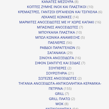
προϊόν
8
ΚΑΝΑΤΕΣ ΜΕΖΟΥΡΑ
8
προϊόντα
10
ΚΟΠΤΕΣ ΖΥΜΗΣ INOX ΚΑΙ ΠΛΑΣΤΙΚΟΙ
10
προϊόντα
6
ΚΡΕΜΑΣΤΡΕΣ, ΓΑΝΤΖΟΙ ΕΡΓΑΛΕΙΩΝ ΚΑΙ ΤΣΙΓΚΕΛΙΑ
6
14
προϊ
ΛΕΚΑΝΕΣ ΚΩΝΙΚΕΣ
14
προϊόντα
16
ΜΑΡΜΙΤΕΣ ΑΝΟΞΕΙΔΩΤΕΣ ΜΕ Η' ΧΩΡΙΣ ΚΑΠΑΚΙ
16
7
προϊ
ΜΠΑΣΙΝΕΣ ΑΝΟΞΕΙΔΩΤΕΣ
7
10
προϊόντα
ΜΠΟΥΚΑΛΙΑ ΠΛΑΣΤΙΚΑ
10
προϊόντα
5
ΜΠΩΛ ΚΩΝΙΚΑ ΑΝΑΜΕΙΞΗΣ
5
56
προϊόντα
ΠΑΕΛΙΕΡΕΣ
56
προϊόντα
5
ΡΑΒΔΟΙ ΠΑΡΑΓΓΕΛΙΩΝ
5
29
προϊόντα
ΣΑΓΑΝΑΚΙΑ
29
προϊόντα
16
ΣΙΝΟΥΑ ΑΝΟΞΕΙΔΩΤΑ
16
προϊόντα
7
ΣΙΦΟΝ ΣΑΝΤΙΓΥΣ ΚΑΙ ΣΟΔΑΣ
7
2
προϊόντα
ΣΟΥΠΙΕΡΕΣ
2
προϊόντα
21
ΣΟΥΡΩΤΗΡΙΑ
21
προϊόντα
2
ΣΩΤΕΖΕΣ ΑΝΟΞΕΙΔΩΤΕΣ
2
προϊόντα
ΤΗΓΑΝΙΑ ΑΝΟΞΕΙΔΩΤΑ-ΑΝΤΙΚΟΛΛΗΤΙΚΑ-ΚΕΡΑΜΙΚΑ-
155
ΠΕΤΡΙΝΑ
155
7
προϊόντα
GRILL
7
προϊόντα
2
GRILL ΠΛΑΤΩ
2
8
προϊόντα
WOK
8
προϊόντα
94
ΑΝΤΙΚΟΛΛΗΤΙΚΑ
94