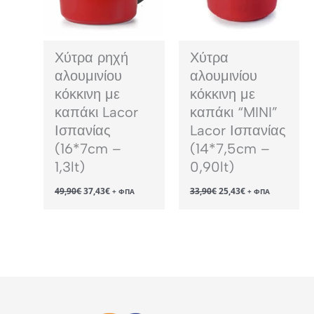
Χύτρα ρηχή
Χύτρα
αλουμινίου
αλουμινίου
κόκκινη με
κόκκινη με
καπάκι Lacor
καπάκι “MINI”
Ισπανίας
Lacor Ισπανίας
(16*7cm –
(14*7,5cm –
1,3lt)
0,90lt)
Original
Η
Original
Η
49,90
€
37,43
€
33,90
€
25,43
€
+ ΦΠΑ
+ ΦΠΑ
price
τρέχουσα
price
τρέχουσα
was:
τιμή
was:
τιμή
49,90€.
είναι:
33,90€.
είναι:
37,43€.
25,43€.