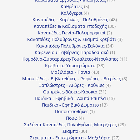
5
προϊόντα
Καθρέπτες
5
4
προϊόντα
Καλόγεροι
4
προϊόντα
48
Καναπέδες - Καρέκλες - Πολυθρόνες
48
30
προϊόντα
Καναπέδες & Καθίσματα Υποδοχής
30
2
προϊόντα
Καναπέδες Γωνία-Πολυμορφικοί
2
προϊόντα
3
Καναπέδες-Πολυθρόνες & Σκαμπό Κρεβάτι
3
34
προϊόντ
Καναπέδες-Πολυθρόνες-Σαλόνια
34
προϊόντα
1
Καφενείου-Ταβέρνας Παραδοσιακά
1
προϊόν
11
Κομοδίνα-Συρταριέρες-Τουαλέτες-Ντουλάπες
11
38
προϊόν
Κρεβάτια-Υποστρώματα
38
43
προϊόντα
Μαξιλάρια - Πανιά
43
προϊόντα
8
Μπουφέδες - Βιβλιοθήκες - Ραφιέρες - Βιτρίνες
8
4
προϊό
Ξαπλώστρες - Αιώρες - Κούνιες
4
31
προϊόντα
Ομπρέλες-Βάσεις-Κιόσκια
31
προϊόντα
13
Παιδικά - Εφηβικά - Λοιπά Έπιπλα
13
13
προϊόντα
Παιδικό - Εφηβικό Δωμάτιο
13
1
προϊόντα
Παπουτσοθήκες
1
4
προϊόν
Πουφ
4
προϊόντα
29
Σαλόνια-Καναπέδες-Πολυθρόνες-Μπερζέρες
29
30
προϊόν
Σκαμπό
30
προϊόντα
27
Στρώματα - Επιστρώματα - Μαξιλάρια
27