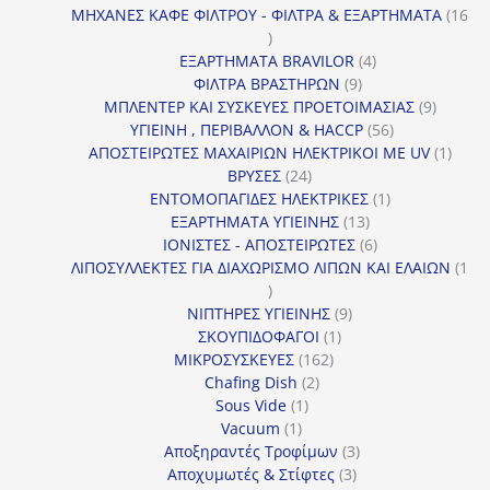
προϊόν
ΜΗΧΑΝΕΣ ΚΑΦΕ ΦΙΛΤΡΟΥ - ΦΙΛΤΡΑ & ΕΞΑΡΤΗΜΑΤΑ
16
16
προϊόντα
4
ΕΞΑΡΤΗΜΑΤΑ BRAVILOR
4
9
προϊόντα
ΦΙΛΤΡΑ ΒΡΑΣΤΗΡΩΝ
9
προϊόντα
9
ΜΠΛΕΝΤΕΡ ΚΑΙ ΣΥΣΚΕΥΕΣ ΠΡΟΕΤΟΙΜΑΣΙΑΣ
9
56
προϊόντ
ΥΓΙΕΙΝΗ , ΠΕΡΙΒΑΛΛΟΝ & HACCP
56
προϊόντα
1
ΑΠΟΣΤΕΙΡΩΤΕΣ ΜΑΧΑΙΡΙΩΝ ΗΛΕΚΤΡΙΚΟΙ ΜΕ UV
1
24
προϊό
ΒΡΥΣΕΣ
24
προϊόντα
1
ΕΝΤΟΜΟΠΑΓΙΔΕΣ ΗΛΕΚΤΡΙΚΕΣ
1
13
προϊόν
ΕΞΑΡΤΗΜΑΤΑ ΥΓΙΕΙΝΗΣ
13
προϊόντα
6
ΙΟΝΙΣΤΕΣ - ΑΠΟΣΤΕΙΡΩΤΕΣ
6
προϊόντα
ΛΙΠΟΣΥΛΛΕΚΤΕΣ ΓΙΑ ΔΙΑΧΩΡΙΣΜΟ ΛΙΠΩΝ ΚΑΙ ΕΛΑΙΩΝ
1
1
προϊόν
9
ΝΙΠΤΗΡΕΣ ΥΓΙΕΙΝΗΣ
9
1
προϊόντα
ΣΚΟΥΠΙΔΟΦΑΓΟΙ
1
162
προϊόν
ΜΙΚΡΟΣΥΣΚΕΥΕΣ
162
2
προϊόντα
Chafing Dish
2
1
προϊόντα
Sous Vide
1
1
προϊόν
Vacuum
1
προϊόν
3
Αποξηραντές Τροφίμων
3
3
προϊόντα
Αποχυμωτές & Στίφτες
3