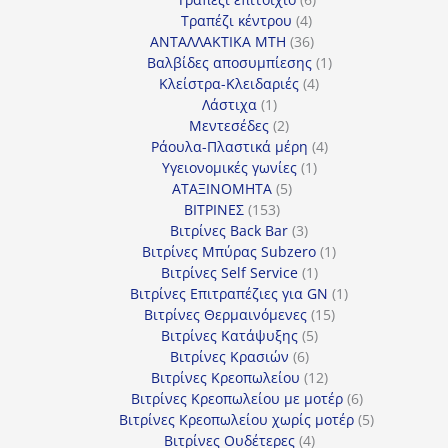
4
προϊόντα
Τραπέζι κέντρου
4
προϊόντα
36
ΑΝΤΑΛΛΑΚΤΙΚΑ MTH
36
προϊόντα
1
Βαλβίδες αποσυμπίεσης
1
4
προϊόν
Κλείστρα-Κλειδαριές
4
1
προϊόντα
Λάστιχα
1
προϊόν
2
Μεντεσέδες
2
προϊόντα
4
Ράουλα-Πλαστικά μέρη
4
1
προϊόντα
Υγειονομικές γωνίες
1
5
προϊόν
ΑΤΑΞΙΝΟΜΗΤΑ
5
153
προϊόντα
ΒΙΤΡΙΝΕΣ
153
προϊόντα
3
Βιτρίνες Back Bar
3
προϊόντα
1
Βιτρίνες Mπύρας Subzero
1
1
προϊόν
Βιτρίνες Self Service
1
προϊόν
1
Βιτρίνες Επιτραπέζιες για GN
1
15
προϊόν
Βιτρίνες Θερμαινόμενες
15
5
προϊόντα
Βιτρίνες Κατάψυξης
5
6
προϊόντα
Βιτρίνες Κρασιών
6
προϊόντα
12
Βιτρίνες Κρεοπωλείου
12
προϊόντα
6
Βιτρίνες Κρεοπωλείου με μοτέρ
6
προϊόντα
5
Βιτρίνες Κρεοπωλείου χωρίς μοτέρ
5
4
προϊόντα
Βιτρίνες Ουδέτερες
4