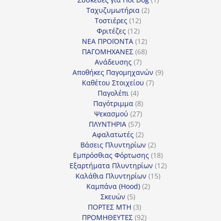
2
προϊόν
Ταχυζυμωτήρια
2
12
προϊόντα
Τοστιέρες
12
12
προϊόντα
Φριτέζες
12
προϊόντα
12
ΝΕΑ ΠΡΟΪΟΝΤΑ
12
προϊόντα
68
ΠΑΓΟΜΗΧΑΝΕΣ
68
7
προϊόντα
Ανάδευσης
7
προϊόντα
9
Αποθήκες Παγομηχανών
9
7
προϊόντα
Καθέτου Στοιχείου
7
4
προϊόντα
Παγολέπι
4
προϊόντα
8
Παγότριμμα
8
27
προϊόντα
Ψεκασμού
27
57
προϊόντα
ΠΛΥΝΤΗΡΙΑ
57
προϊόντα
2
Αφαλατωτές
2
προϊόντα
2
Βάσεις Πλυντηρίων
2
προϊόντα
18
Εμπρόσθιας Φόρτωσης
18
προϊόντα
12
Εξαρτήματα Πλυντηρίων
12
15
προϊόντα
Καλάθια Πλυντηρίων
15
2
προϊόντα
Καμπάνα (Hood)
2
5
προϊόντα
Σκευών
5
προϊόντα
3
ΠΟΡΤΕΣ MTH
3
προϊόντα
92
ΠΡΟΜΗΘΕΥΤΕΣ
92