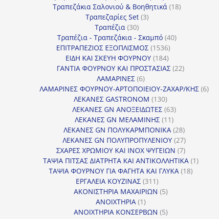
18
προϊόντα
Τραπεζάκια Σαλονιού & Βοηθητικά
18
3
προϊόντα
Τραπεζαρίες Set
3
30
προϊόντα
Τραπέζια
30
προϊόντα
40
Τραπέζια - Τραπεζάκια - Σκαμπό
40
1536
προϊόντα
ΕΠΙΤΡΑΠΕΖΙΟΣ ΕΞΟΠΛΙΣΜΟΣ
1536
184
προϊόντα
ΕΙΔΗ ΚΑΙ ΣΚΕΥΗ ΦΟΥΡΝΟΥ
184
προϊόντα
22
ΓΑΝΤΙΑ ΦΟΥΡΝΟΥ ΚΑΙ ΠΡΟΣΤΑΣΙΑΣ
22
6
προϊόντα
ΛΑΜΑΡΙΝΕΣ
6
προϊόντα
6
ΛΑΜΑΡΙΝΕΣ ΦΟΥΡΝΟΥ-ΑΡΤΟΠΟΙΕΙΟΥ-ΖΑΧΑΡ/ΚΗΣ
6
130
προ
ΛΕΚΑΝΕΣ GASTRONOM
130
προϊόντα
63
ΛΕΚΑΝΕΣ GN ΑΝΟΞΕΙΔΩΤΕΣ
63
11
προϊόντα
ΛΕΚΑΝΕΣ GN ΜΕΛΑΜΙΝΗΣ
11
προϊόντα
28
ΛΕΚΑΝΕΣ GN ΠΟΛΥΚΑΡΜΠΟΝΙΚΑ
28
προϊόντα
27
ΛΕΚΑΝΕΣ GN ΠΟΛΥΠΡΟΠΥΛΕΝΙΟΥ
27
7
προϊόντα
ΣΧΑΡΕΣ ΧΡΩΜΙΟΥ ΚΑΙ INOX ΨΥΓΕΙΩΝ
7
προϊόντα
1
ΤΑΨΙΑ ΠΙΤΣΑΣ ΔΙΑΤΡΗΤΑ ΚΑΙ ΑΝΤΙΚΟΛΛΗΤΙΚΑ
1
18
προϊόν
ΤΑΨΙΑ ΦΟΥΡΝΟΥ ΓΙΑ ΦΑΓΗΤΑ ΚΑΙ ΓΛΥΚΑ
18
311
προϊόντ
ΕΡΓΑΛΕΙΑ ΚΟΥΖΙΝΑΣ
311
προϊόντα
5
ΑΚΟΝΙΣΤΗΡΙΑ ΜΑΧΑΙΡΙΩΝ
5
1
προϊόντα
ΑΝΟΙΧΤΗΡΙΑ
1
προϊόν
5
ΑΝΟΙΧΤΗΡΙΑ ΚΟΝΣΕΡΒΩΝ
5