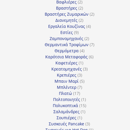
2
προϊόντα
Βαφλιέρες
2
προϊόντα
2
Βραστήρες
2
προϊόντα
2
Βραστήρες Ζυμαρικών
2
2
προϊόντα
Διανεμητές
2
προϊόντα
4
Εργαλεία Κουζίνας
4
9
προϊόντα
Εστίες
9
προϊόντα
2
Ζαμπονομηχανές
2
προϊόντα
7
Θερμαντικά Τροφίμων
7
4
προϊόντα
Θερμόμετρα
4
προϊόντα
6
Καρότσια Μεταφοράς
6
1
προϊόντα
Καφετιέρες
1
προϊόν
3
Κρεατομηχανές
3
3
προϊόντα
Κρεπιέρες
3
προϊόντα
5
Μπαιν Μαρί
5
7
προϊόντα
Μπλέντερ
7
17
προϊόντα
Πλατώ
17
προϊόντα
1
Πολτοποιητές
1
προϊόν
15
Πολυκοπτικά
15
1
προϊόντα
Σαλαμάνδρες
1
1
προϊόν
Σουπιέρες
1
προϊόν
3
Συσκευές Pancake
3
προϊόντα
1
Συσκευές για Hot Dog
1