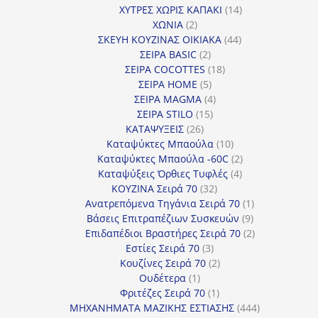
προϊόντα
14
ΧΥΤΡΕΣ ΧΩΡΙΣ ΚΑΠΑΚΙ
14
2
προϊόντα
ΧΩΝΙΑ
2
προϊόντα
44
ΣΚΕΥΗ ΚΟΥΖΙΝΑΣ ΟΙΚΙΑΚΑ
44
2
προϊόντα
ΣΕΙΡΑ BASIC
2
προϊόντα
18
ΣΕΙΡΑ COCOTTES
18
5
προϊόντα
ΣΕΙΡΑ HOME
5
προϊόντα
4
ΣΕΙΡΑ MAGMA
4
15
προϊόντα
ΣΕΙΡΑ STILO
15
26
προϊόντα
ΚΑΤΑΨΥΞΕΙΣ
26
προϊόντα
10
Καταψύκτες Μπαούλα
10
προϊόντα
2
Καταψύκτες Μπαούλα -60C
2
4
προϊόντα
Καταψύξεις Όρθιες Τυφλές
4
32
προϊόντα
ΚΟΥΖΙΝΑ Σειρά 70
32
προϊόντα
1
Ανατρεπόμενα Τηγάνια Σειρά 70
1
9
προϊόν
Βάσεις Επιτραπέζιων Συσκευών
9
προϊόντα
2
Επιδαπέδιοι Βραστήρες Σειρά 70
2
3
προϊόντα
Εστίες Σειρά 70
3
προϊόντα
2
Κουζίνες Σειρά 70
2
1
προϊόντα
Ουδέτερα
1
προϊόν
1
Φριτέζες Σειρά 70
1
προϊόν
444
ΜΗΧΑΝΗΜΑΤΑ ΜΑΖΙΚΗΣ ΕΣΤΙΑΣΗΣ
444