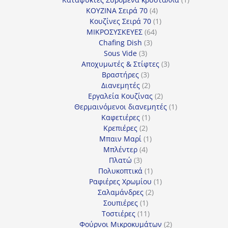
4
προϊόν
ΚΟΥΖΙΝΑ Σειρά 70
4
προϊόντα
1
Κουζίνες Σειρά 70
1
64
προϊόν
ΜΙΚΡΟΣΥΣΚΕΥΕΣ
64
3
προϊόντα
Chafing Dish
3
3
προϊόντα
Sous Vide
3
προϊόντα
3
Αποχυμωτές & Στίφτες
3
3
προϊόντα
Βραστήρες
3
προϊόντα
2
Διανεμητές
2
προϊόντα
2
Εργαλεία Κουζίνας
2
προϊόντα
1
Θερμαινόμενοι διανεμητές
1
1
προϊόν
Καφετιέρες
1
2
προϊόν
Κρεπιέρες
2
προϊόντα
1
Μπαιν Μαρί
1
4
προϊόν
Μπλέντερ
4
3
προϊόντα
Πλατώ
3
προϊόντα
1
Πολυκοπτικά
1
προϊόν
1
Ραφιέρες Χρωμίου
1
2
προϊόν
Σαλαμάνδρες
2
1
προϊόντα
Σουπιέρες
1
προϊόν
11
Τοστιέρες
11
προϊόντα
2
Φούρνοι Μικροκυμάτων
2