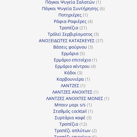
προϊόν
1
Πάγκοι Ψυγεία Σαλατών
1
προϊόν
6
Πάγκοι Ψυγεία Συντήρησης
6
1
προϊόντα
Ποτηριέρες
1
προϊόν
4
Ράφια-Ραφιέρες
4
21
προϊόντα
Τραπέζια
21
προϊόντα
3
Τρόλεϊ Σερβιρίσματος
3
προϊόντα
37
ΑΝΟΞΕΙΔΩΤΕΣ ΚΑΤΑΣΚΕΥΕΣ
37
3
προϊόντα
Βάσεις φούρνου
3
5
προϊόντα
Ερμάρια
5
προϊόντα
1
Ερμάριο επιτοίχιο
1
4
προϊόν
Ερμάριο κέντρου
4
3
προϊόντα
Κάδοι
3
προϊόντα
1
Καρβουνιέρα
1
1
προϊόν
ΛΑΝΤΖΕΣ
1
προϊόν
1
ΛΑΝΤΖΕΣ ΑΝΟΙΧΤΕΣ
1
προϊόν
1
ΛΑΝΤΖΕΣ ΑΝΟΙΧΤΕΣ ΜΟΝΕΣ
1
1
προϊόν
Μπαιν μαρι s/s
1
προϊόν
1
Σταθμός cocktail
1
3
προϊόν
Συρτάρια καφέ
3
12
προϊόντα
Τραπέζια
12
προϊόντα
2
Τραπέζι απλύτων
2
προϊόντα
6
Τραπέζι επιτοίχιο
6