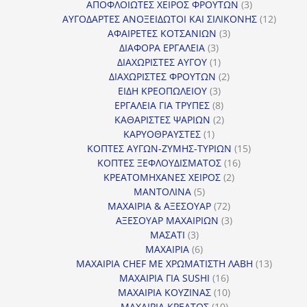
προϊόντα
3
ΑΠΟΦΛΟΙΩΤΕΣ ΧΕΙΡΟΣ ΦΡΟΥΤΩΝ
3
προϊόντα
12
ΑΥΓΟΔΑΡΤΕΣ ΑΝΟΞΕΙΔΩΤΟΙ ΚΑΙ ΣΙΛΙΚΟΝΗΣ
12
3
προϊόν
ΑΦΑΙΡΕΤΕΣ ΚΟΤΣΑΝΙΩΝ
3
3
προϊόντα
ΔΙΑΦΟΡΑ ΕΡΓΑΛΕΙΑ
3
προϊόντα
1
ΔΙΑΧΩΡΙΣΤΕΣ ΑΥΓΟΥ
1
προϊόν
2
ΔΙΑΧΩΡΙΣΤΕΣ ΦΡΟΥΤΩΝ
2
3
προϊόντα
ΕΙΔΗ ΚΡΕΟΠΩΛΕΙΟΥ
3
προϊόντα
8
ΕΡΓΑΛΕΙΑ ΓΙΑ ΤΡΥΠΕΣ
8
προϊόντα
2
ΚΑΘΑΡΙΣΤΕΣ ΨΑΡΙΩΝ
2
1
προϊόντα
ΚΑΡΥΟΘΡΑΥΣΤΕΣ
1
προϊόν
15
ΚΟΠΤΕΣ ΑΥΓΩΝ-ΖΥΜΗΣ-ΤΥΡΙΩΝ
15
16
προϊόντα
ΚΟΠΤΕΣ ΞΕΦΛΟΥΔΙΣΜΑΤΟΣ
16
2
προϊόντα
ΚΡΕΑΤΟΜΗΧΑΝΕΣ ΧΕΙΡΟΣ
2
5
προϊόντα
ΜΑΝΤΟΛΙΝΑ
5
προϊόντα
72
ΜΑΧΑΙΡΙΑ & ΑΞΕΣΟΥΑΡ
72
προϊόντα
3
ΑΞΕΣΟΥΑΡ ΜΑΧΑΙΡΙΩΝ
3
3
προϊόντα
ΜΑΣΑΤΙ
3
προϊόντα
6
ΜΑΧΑΙΡΙΑ
6
προϊόντα
13
ΜΑΧΑΙΡΙΑ CHEF ΜΕ ΧΡΩΜΑΤΙΣΤΗ ΛΑΒΗ
13
16
προϊόντ
ΜΑΧΑΙΡΙΑ ΓΙΑ SUSHI
16
προϊόντα
10
ΜΑΧΑΙΡΙΑ ΚΟΥΖΙΝΑΣ
10
10
προϊόντα
ΜΑΧΑΙΡΙΑ ΚΡΕΑΤΟΣ
10