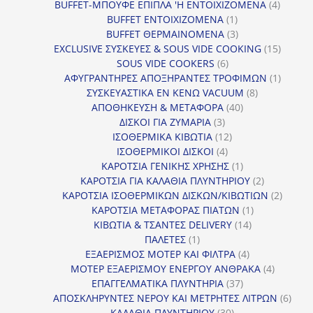
προϊόντα
4
BUFFET-ΜΠΟΥΦΕ ΕΠΙΠΛΑ 'Η ΕΝΤΟΙΧΙΖΟΜΕΝΑ
4
1
προϊόν
BUFFET ΕΝΤΟΙΧΙΖΟΜΕΝΑ
1
προϊόν
3
BUFFET ΘΕΡΜΑΙΝΟΜΕΝΑ
3
προϊόντα
15
EXCLUSIVE ΣΥΣΚΕΥΕΣ & SOUS VIDE COOKING
15
6
προϊόν
SOUS VIDE COOKERS
6
προϊόντα
1
ΑΦΥΓΡΑΝΤΗΡΕΣ ΑΠΟΞΗΡΑΝΤΕΣ ΤΡΟΦΙΜΩΝ
1
8
προϊόν
ΣΥΣΚΕΥΑΣΤΙΚΑ ΕΝ ΚΕΝΩ VACUUM
8
40
προϊόντα
ΑΠΟΘΗΚΕΥΣΗ & ΜΕΤΑΦΟΡΑ
40
3
προϊόντα
ΔΙΣΚΟΙ ΓΙΑ ΖΥΜΑΡΙΑ
3
προϊόντα
12
ΙΣΟΘΕΡΜΙΚΑ ΚΙΒΩΤΙΑ
12
4
προϊόντα
ΙΣΟΘΕΡΜΙΚΟΙ ΔΙΣΚΟΙ
4
προϊόντα
1
ΚΑΡΟΤΣΙΑ ΓΕΝΙΚΗΣ ΧΡΗΣΗΣ
1
προϊόν
2
ΚΑΡΟΤΣΙΑ ΓΙΑ ΚΑΛΑΘΙΑ ΠΛΥΝΤΗΡΙΟΥ
2
προϊόντα
2
ΚΑΡΟΤΣΙΑ ΙΣΟΘΕΡΜΙΚΩΝ ΔΙΣΚΩΝ/ΚΙΒΩΤΙΩΝ
2
1
προϊόν
ΚΑΡΟΤΣΙΑ ΜΕΤΑΦΟΡΑΣ ΠΙΑΤΩΝ
1
14
προϊόν
ΚΙΒΩΤΙΑ & ΤΣΑΝΤΕΣ DELIVERY
14
1
προϊόντα
ΠΑΛΕΤΕΣ
1
προϊόν
4
ΕΞΑΕΡΙΣΜΟΣ ΜΟΤΕΡ ΚΑΙ ΦΙΛΤΡΑ
4
προϊόντα
4
ΜΟΤΕΡ ΕΞΑΕΡΙΣΜΟΥ ΕΝΕΡΓΟΥ ΑΝΘΡΑΚΑ
4
37
προϊόντ
ΕΠΑΓΓΕΛΜΑΤΙΚΑ ΠΛΥΝΤΗΡΙΑ
37
προϊόντα
6
ΑΠΟΣΚΛΗΡΥΝΤΕΣ ΝΕΡΟΥ ΚΑΙ ΜΕΤΡΗΤΕΣ ΛΙΤΡΩΝ
6
30
προϊ
ΚΑΛΑΘΙΑ ΠΛΥΝΤΗΡΙΟΥ
30