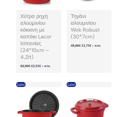
Χύτρα ρηχή
Τηγάνι
αλουμινίου
αλουμινίου
κόκκινη με
Wok Robust
καπάκι Lacor
(30*7cm)
Ισπανίας
Original
Η
45,00
€
33,75
€
+ ΦΠΑ
price
τρέχουσα
(24*10cm –
was:
τιμή
4,2lt)
45,00€.
είναι:
33,75€.
Original
Η
83,90
€
62,93
€
+ ΦΠΑ
price
τρέχουσα
was:
τιμή
83,90€.
είναι:
62,93€.
Sale!
Sale!