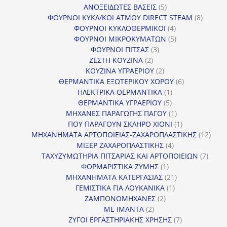
5
προϊόντα
ΑΝΟΞΕΙΔΩΤΕΣ ΒΑΣΕΙΣ
5
προϊόντα
8
ΦΟΥΡΝΟΙ ΚΥΚΛ/ΚΟΙ ΑΤΜΟΥ DIRECT STEAM
8
4
προϊόν
ΦΟΥΡΝΟΙ ΚΥΚΛΟΘΕΡΜΙΚΟΙ
4
προϊόντα
5
ΦΟΥΡΝΟΙ ΜΙΚΡΟΚΥΜΑΤΩΝ
5
3
προϊόντα
ΦΟΥΡΝΟΙ ΠΙΤΣΑΣ
3
2
προϊόντα
ΖΕΣΤΗ ΚΟΥΖΙΝΑ
2
προϊόντα
2
ΚΟΥΖΙΝΑ ΥΓΡΑΕΡΙΟΥ
2
προϊόντα
6
ΘΕΡΜΑΝΤΙΚΑ ΕΞΩΤΕΡΙΚΟΥ ΧΩΡΟΥ
6
1
προϊόντα
ΗΛΕΚΤΡΙΚΑ ΘΕΡΜΑΝΤΙΚΑ
1
5
προϊόν
ΘΕΡΜΑΝΤΙΚΑ ΥΓΡΑΕΡΙΟΥ
5
προϊόντα
1
ΜΗΧΑΝΕΣ ΠΑΡΑΓΩΓΗΣ ΠΑΓΟΥ
1
προϊόν
1
ΠΟΥ ΠΑΡΑΓΟΥΝ ΣΚΛΗΡΟ ΧΙΟΝΙ
1
προϊόν
12
ΜΗΧΑΝΗΜΑΤΑ ΑΡΤΟΠΟΙΕΙΑΣ-ΖΑΧΑΡΟΠΛΑΣΤΙΚΗΣ
12
4
προϊ
ΜΙΞΕΡ ΖΑΧΑΡΟΠΛΑΣΤΙΚΗΣ
4
προϊόντα
7
ΤΑΧΥΖΥΜΩΤΗΡΙΑ ΠΙΤΣΑΡΙΑΣ ΚΑΙ ΑΡΤΟΠΟΙΕΙΩΝ
7
1
προϊό
ΦΟΡΜΑΡΙΣΤΙΚΑ ΖΥΜΗΣ
1
προϊόν
21
ΜΗΧΑΝΗΜΑΤΑ ΚΑΤΕΡΓΑΣΙΑΣ
21
1
προϊόντα
ΓΕΜΙΣΤΙΚΑ ΓΙΑ ΛΟΥΚΑΝΙΚΑ
1
2
προϊόν
ΖΑΜΠΟΝΟΜΗΧΑΝΕΣ
2
2
προϊόντα
ΜΕ ΙΜΑΝΤΑ
2
προϊόντα
7
ΖΥΓΟΙ ΕΡΓΑΣΤΗΡΙΑΚΗΣ ΧΡΗΣΗΣ
7