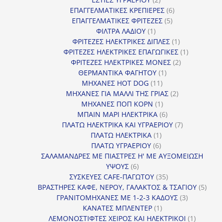
προϊόντα
6
ΕΠΑΓΓΕΛΜΑΤΙΚΕΣ ΚΡΕΠΙΕΡΕΣ
6
5
προϊόντα
ΕΠΑΓΓΕΛΜΑΤΙΚΕΣ ΦΡΙΤΕΖΕΣ
5
1
προϊόντα
ΦΙΛΤΡΑ ΛΑΔΙΟΥ
1
προϊόν
1
ΦΡΙΤΕΖΕΣ ΗΛΕΚΤΡΙΚΕΣ ΔΙΠΛΕΣ
1
προϊόν
1
ΦΡΙΤΕΖΕΣ ΗΛΕΚΤΡΙΚΕΣ ΕΠΑΓΩΓΙΚΕΣ
1
2
προϊόν
ΦΡΙΤΕΖΕΣ ΗΛΕΚΤΡΙΚΕΣ ΜΟΝΕΣ
2
1
προϊόντα
ΘΕΡΜΑΝΤΙΚΑ ΦΑΓΗΤΟΥ
1
11
προϊόν
ΜΗΧΑΝΕΣ HOT DOG
11
προϊόντα
2
ΜΗΧΑΝΕΣ ΓΙΑ ΜΑΛΛΙ ΤΗΣ ΓΡΙΑΣ
2
1
προϊόντα
ΜΗΧΑΝΕΣ ΠΟΠ ΚΟΡΝ
1
προϊόν
6
ΜΠΑΙΝ ΜΑΡΙ ΗΛΕΚΤΡΙΚΑ
6
προϊόντα
7
ΠΛΑΤΩ ΗΛΕΚΤΡΙΚΑ ΚΑΙ ΥΓΡΑΕΡΙΟΥ
7
1
προϊόντα
ΠΛΑΤΩ ΗΛΕΚΤΡΙΚΑ
1
6
προϊόν
ΠΛΑΤΩ ΥΓΡΑΕΡΙΟΥ
6
προϊόντα
ΣΑΛΑΜΑΝΔΡΕΣ ΜΕ ΠΙΑΣΤΡΕΣ Η' ΜΕ ΑΥΞΟΜΕΙΩΣΗ
6
ΥΨΟΥΣ
6
προϊόντα
35
ΣΥΣΚΕΥΕΣ CAFE-ΠΑΓΩΤΟΥ
35
προϊόντα
5
ΒΡΑΣΤΗΡΕΣ ΚΑΦΕ, ΝΕΡΟΥ, ΓΑΛΑΚΤΟΣ & ΤΣΑΓΙΟΥ
5
3
προϊ
ΓΡΑΝΙΤΟΜΗΧΑΝΕΣ ΜΕ 1-2-3 ΚΑΔΟΥΣ
3
1
προϊόντα
ΚΑΝΑΤΕΣ ΜΠΛΕΝΤΕΡ
1
προϊόν
1
ΛΕΜΟΝΟΣΤΙΦΤΕΣ ΧΕΙΡΟΣ ΚΑΙ ΗΛΕΚΤΡΙΚΟΙ
1