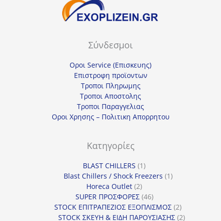
Σύνδεσμοι
Οροι Service (Επισκευης)
Επιστροφη προϊοντων
Τροποι Πληρωμης
Τροποι Αποστολης
Τροποι Παραγγελιας
Οροι Χρησης – Πολιτικη Απορρητου
Κατηγορίες
1
BLAST CHILLERS
1
προϊόν
1
Blast Chillers / Shock Freezers
1
2
προϊόν
Horeca Outlet
2
προϊόντα
46
SUPER ΠΡΟΣΦΟΡΕΣ
46
προϊόντα
2
STOCK ΕΠΙΤΡΑΠΕΖΙΟΣ ΕΞΟΠΛΙΣΜΟΣ
2
προϊόντα
2
STOCK ΣΚΕΥΗ & ΕΙΔΗ ΠΑΡΟΥΣΙΑΣΗΣ
2