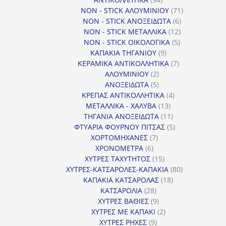
προϊόντα
71
NON - STICK ΑΛΟΥΜΙΝΙΟΥ
71
6
προϊόντα
NON - STICK ΑΝΟΞΕΙΔΩΤΑ
6
12
προϊόντα
NON - STICK ΜΕΤΑΛΛΙΚΑ
12
5
προϊόντα
NON - STICK ΟΙΚΟΛΟΓΙΚΑ
5
9
προϊόντα
ΚΑΠΑΚΙΑ ΤΗΓΑΝΙΟΥ
9
προϊόντα
7
ΚΕΡΑΜΙΚΑ ΑΝΤΙΚΟΛΛΗΤΙΚΑ
7
2
προϊόντα
ΑΛΟΥΜΙΝΙΟΥ
2
προϊόντα
5
ΑΝΟΞΕΙΔΩΤΑ
5
προϊόντα
4
ΚΡΕΠΑΣ ΑΝΤΙΚΟΛΛΗΤΙΚΑ
4
13
προϊόντα
ΜΕΤΑΛΛΙΚΑ - ΧΑΛΥΒΑ
13
προϊόντα
11
ΤΗΓΑΝΙΑ ΑΝΟΞΕΙΔΩΤΑ
11
προϊόντα
5
ΦΤΥΑΡΙΑ ΦΟΥΡΝΟΥ ΠΙΤΣΑΣ
5
7
προϊόντα
ΧΟΡΤΟΜΗΧΑΝΕΣ
7
6
προϊόντα
ΧΡΟΝΟΜΕΤΡΑ
6
προϊόντα
15
ΧΥΤΡΕΣ ΤΑΧΥΤΗΤΟΣ
15
προϊόντα
80
ΧΥΤΡΕΣ-ΚΑΤΣΑΡΟΛΕΣ-ΚΑΠΑΚΙΑ
80
18
προϊόντα
ΚΑΠΑΚΙΑ ΚΑΤΣΑΡΟΛΑΣ
18
28
προϊόντα
ΚΑΤΣΑΡΟΛΙΑ
28
προϊόντα
9
ΧΥΤΡΕΣ ΒΑΘΙΕΣ
9
προϊόντα
2
ΧΥΤΡΕΣ ΜΕ ΚΑΠΑΚΙ
2
9
προϊόντα
ΧΥΤΡΕΣ ΡΗΧΕΣ
9