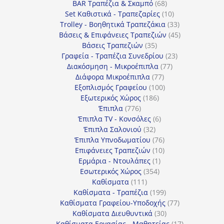
προϊόντα
68
BAR Τραπέζια & Σκαμπό
68
προϊόντα
10
Set Καθιστικά - Τραπεζαρίες
10
προϊόντα
33
Trolley - Βοηθητικά Τραπεζάκια
33
προϊόντα
45
Βάσεις & Επιφάνειες Τραπεζιών
45
35
προϊόντα
Βάσεις Τραπεζιών
35
προϊόντα
23
Γραφεία - Τραπέζια Συνεδρίου
23
77
προϊόντα
Διακόσμηση - Μικροέπιπλα
77
77
προϊόντα
Διάφορα Μικροέπιπλα
77
προϊόντα
100
Εξοπλισμός Γραφείου
100
186
προϊόντα
Εξωτερικός Χώρος
186
776
προϊόντα
Έπιπλα
776
προϊόντα
6
Έπιπλα TV - Κονσόλες
6
32
προϊόντα
Έπιπλα Σαλονιού
32
προϊόντα
76
Έπιπλα Υπνοδωματίου
76
10
προϊόντα
Επιφάνειες Τραπεζιών
10
1
προϊόντα
Ερμάρια - Ντουλάπες
1
354
προϊόν
Εσωτερικός Χώρος
354
111
προϊόντα
Καθίσματα
111
προϊόντα
199
Καθίσματα - Τραπέζια
199
προϊόντα
77
Καθίσματα Γραφείου-Υποδοχής
77
30
προϊόντα
Καθίσματα Διευθυντικά
30
προϊόντα
17
Καθίσματα Εργασίας - Μαθητείας
17