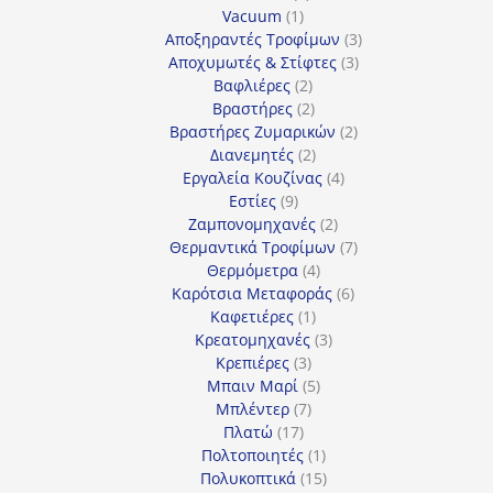
1
προϊόν
Vacuum
1
προϊόν
3
Αποξηραντές Τροφίμων
3
3
προϊόντα
Αποχυμωτές & Στίφτες
3
2
προϊόντα
Βαφλιέρες
2
προϊόντα
2
Βραστήρες
2
προϊόντα
2
Βραστήρες Ζυμαρικών
2
2
προϊόντα
Διανεμητές
2
προϊόντα
4
Εργαλεία Κουζίνας
4
9
προϊόντα
Εστίες
9
προϊόντα
2
Ζαμπονομηχανές
2
προϊόντα
7
Θερμαντικά Τροφίμων
7
4
προϊόντα
Θερμόμετρα
4
προϊόντα
6
Καρότσια Μεταφοράς
6
1
προϊόντα
Καφετιέρες
1
προϊόν
3
Κρεατομηχανές
3
3
προϊόντα
Κρεπιέρες
3
προϊόντα
5
Μπαιν Μαρί
5
7
προϊόντα
Μπλέντερ
7
17
προϊόντα
Πλατώ
17
προϊόντα
1
Πολτοποιητές
1
προϊόν
15
Πολυκοπτικά
15