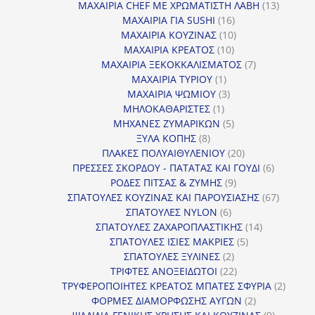
προϊόντα
13
ΜΑΧΑΙΡΙΑ CHEF ΜΕ ΧΡΩΜΑΤΙΣΤΗ ΛΑΒΗ
13
16
προϊόντ
ΜΑΧΑΙΡΙΑ ΓΙΑ SUSHI
16
προϊόντα
10
ΜΑΧΑΙΡΙΑ ΚΟΥΖΙΝΑΣ
10
10
προϊόντα
ΜΑΧΑΙΡΙΑ ΚΡΕΑΤΟΣ
10
προϊόντα
7
ΜΑΧΑΙΡΙΑ ΞΕΚΟΚΚΑΛΙΣΜΑΤΟΣ
7
1
προϊόντα
ΜΑΧΑΙΡΙΑ ΤΥΡΙΟΥ
1
προϊόν
3
ΜΑΧΑΙΡΙΑ ΨΩΜΙΟΥ
3
1
προϊόντα
ΜΗΛΟΚΑΘΑΡΙΣΤΕΣ
1
προϊόν
5
ΜΗΧΑΝΕΣ ΖΥΜΑΡΙΚΩΝ
5
8
προϊόντα
ΞΥΛΑ ΚΟΠΗΣ
8
προϊόντα
20
ΠΛΑΚΕΣ ΠΟΛΥΑΙΘΥΛΕΝΙΟΥ
20
προϊόντα
6
ΠΡΕΣΣΕΣ ΣΚΟΡΔΟΥ - ΠΑΤΑΤΑΣ ΚΑΙ ΓΟΥΔΙ
6
9
προϊόντα
ΡΟΔΕΣ ΠΙΤΣΑΣ & ΖΥΜΗΣ
9
προϊόντα
67
ΣΠΑΤΟΥΛΕΣ ΚΟΥΖΙΝΑΣ ΚΑΙ ΠΑΡΟΥΣΙΑΣΗΣ
67
6
προϊόντ
ΣΠΑΤΟΥΛΕΣ NYLON
6
προϊόντα
14
ΣΠΑΤΟΥΛΕΣ ΖΑΧΑΡΟΠΛΑΣΤΙΚΗΣ
14
5
προϊόντα
ΣΠΑΤΟΥΛΕΣ ΙΣΙΕΣ ΜΑΚΡΙΕΣ
5
2
προϊόντα
ΣΠΑΤΟΥΛΕΣ ΞΥΛΙΝΕΣ
2
προϊόντα
22
ΤΡΙΦΤΕΣ ΑΝΟΞΕΙΔΩΤΟΙ
22
προϊόντα
2
ΤΡΥΦΕΡΟΠΟΙΗΤΕΣ ΚΡΕΑΤΟΣ ΜΠΑΤΕΣ ΣΦΥΡΙΑ
2
2
προϊόν
ΦΟΡΜΕΣ ΔΙΑΜΟΡΦΩΣΗΣ ΑΥΓΩΝ
2
προϊόντα
9