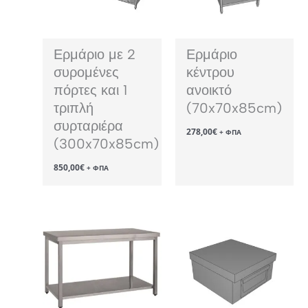
Ερμάριο με 2
Ερμάριο
συρομένες
κέντρου
πόρτες και 1
ανοικτό
τριπλή
(70x70x85cm)
συρταριέρα
278,00
€
+ ΦΠΑ
(300x70x85cm)
850,00
€
+ ΦΠΑ