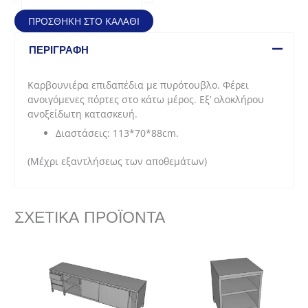
επιδαπέδια
με
ΠΡΟΣΘΉΚΗ ΣΤΟ ΚΑΛΆΘΙ
πυρότουβλο
(113x70x88cm)
ΠΕΡΙΓΡΑΦΉ
ποσότητα
Καρβουνιέρα επιδαπέδια με πυρότουβλο. Φέρει
ανοιγόμενες πόρτες στο κάτω μέρος. Εξ’ ολοκλήρου
ανοξείδωτη κατασκευή.
Διαστάσεις: 113*70*88cm.
(Μέχρι εξαντλήσεως των αποθεμάτων)
ΣΧΕΤΙΚΆ ΠΡΟΪΌΝΤΑ