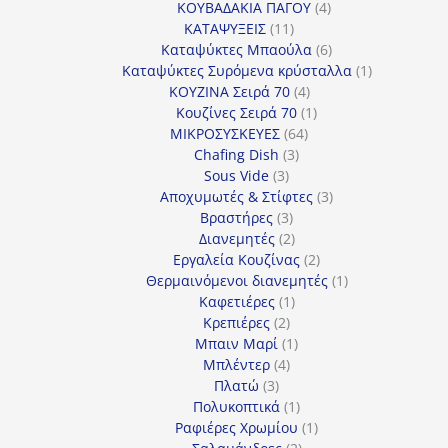
4
προϊόντα
ΚΟΥΒΑΔΑΚΙΑ ΠΑΓΟΥ
4
11
προϊόντα
ΚΑΤΑΨΥΞΕΙΣ
11
προϊόντα
6
Καταψύκτες Μπαούλα
6
προϊόντα
1
Καταψύκτες Συρόμενα κρύσταλλα
1
4
προϊόν
ΚΟΥΖΙΝΑ Σειρά 70
4
προϊόντα
1
Κουζίνες Σειρά 70
1
64
προϊόν
ΜΙΚΡΟΣΥΣΚΕΥΕΣ
64
3
προϊόντα
Chafing Dish
3
3
προϊόντα
Sous Vide
3
προϊόντα
3
Αποχυμωτές & Στίφτες
3
3
προϊόντα
Βραστήρες
3
προϊόντα
2
Διανεμητές
2
προϊόντα
2
Εργαλεία Κουζίνας
2
προϊόντα
1
Θερμαινόμενοι διανεμητές
1
1
προϊόν
Καφετιέρες
1
2
προϊόν
Κρεπιέρες
2
προϊόντα
1
Μπαιν Μαρί
1
4
προϊόν
Μπλέντερ
4
3
προϊόντα
Πλατώ
3
προϊόντα
1
Πολυκοπτικά
1
προϊόν
1
Ραφιέρες Χρωμίου
1
2
προϊόν