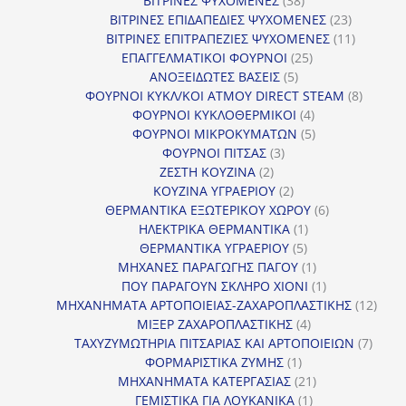
ΒΙΤΡΙΝΕΣ ΨΥΧΟΜΕΝΕΣ
38
προϊόντα
23
ΒΙΤΡΙΝΕΣ ΕΠΙΔΑΠΕΔΙΕΣ ΨΥΧΟΜΕΝΕΣ
23
προϊόντα
11
ΒΙΤΡΙΝΕΣ ΕΠΙΤΡΑΠΕΖΙΕΣ ΨΥΧΟΜΕΝΕΣ
11
25
προϊόντ
ΕΠΑΓΓΕΛΜΑΤΙΚΟΙ ΦΟΥΡΝΟΙ
25
5
προϊόντα
ΑΝΟΞΕΙΔΩΤΕΣ ΒΑΣΕΙΣ
5
προϊόντα
8
ΦΟΥΡΝΟΙ ΚΥΚΛ/ΚΟΙ ΑΤΜΟΥ DIRECT STEAM
8
4
προϊόν
ΦΟΥΡΝΟΙ ΚΥΚΛΟΘΕΡΜΙΚΟΙ
4
προϊόντα
5
ΦΟΥΡΝΟΙ ΜΙΚΡΟΚΥΜΑΤΩΝ
5
3
προϊόντα
ΦΟΥΡΝΟΙ ΠΙΤΣΑΣ
3
2
προϊόντα
ΖΕΣΤΗ ΚΟΥΖΙΝΑ
2
προϊόντα
2
ΚΟΥΖΙΝΑ ΥΓΡΑΕΡΙΟΥ
2
προϊόντα
6
ΘΕΡΜΑΝΤΙΚΑ ΕΞΩΤΕΡΙΚΟΥ ΧΩΡΟΥ
6
1
προϊόντα
ΗΛΕΚΤΡΙΚΑ ΘΕΡΜΑΝΤΙΚΑ
1
5
προϊόν
ΘΕΡΜΑΝΤΙΚΑ ΥΓΡΑΕΡΙΟΥ
5
προϊόντα
1
ΜΗΧΑΝΕΣ ΠΑΡΑΓΩΓΗΣ ΠΑΓΟΥ
1
προϊόν
1
ΠΟΥ ΠΑΡΑΓΟΥΝ ΣΚΛΗΡΟ ΧΙΟΝΙ
1
προϊόν
12
ΜΗΧΑΝΗΜΑΤΑ ΑΡΤΟΠΟΙΕΙΑΣ-ΖΑΧΑΡΟΠΛΑΣΤΙΚΗΣ
12
4
προϊ
ΜΙΞΕΡ ΖΑΧΑΡΟΠΛΑΣΤΙΚΗΣ
4
προϊόντα
7
ΤΑΧΥΖΥΜΩΤΗΡΙΑ ΠΙΤΣΑΡΙΑΣ ΚΑΙ ΑΡΤΟΠΟΙΕΙΩΝ
7
1
προϊό
ΦΟΡΜΑΡΙΣΤΙΚΑ ΖΥΜΗΣ
1
προϊόν
21
ΜΗΧΑΝΗΜΑΤΑ ΚΑΤΕΡΓΑΣΙΑΣ
21
1
προϊόντα
ΓΕΜΙΣΤΙΚΑ ΓΙΑ ΛΟΥΚΑΝΙΚΑ
1