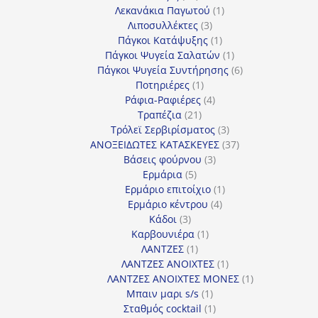
προϊόντα
1
Λεκανάκια Παγωτού
1
3
προϊόν
Λιποσυλλέκτες
3
προϊόντα
1
Πάγκοι Κατάψυξης
1
προϊόν
1
Πάγκοι Ψυγεία Σαλατών
1
προϊόν
6
Πάγκοι Ψυγεία Συντήρησης
6
1
προϊόντα
Ποτηριέρες
1
προϊόν
4
Ράφια-Ραφιέρες
4
21
προϊόντα
Τραπέζια
21
προϊόντα
3
Τρόλεϊ Σερβιρίσματος
3
προϊόντα
37
ΑΝΟΞΕΙΔΩΤΕΣ ΚΑΤΑΣΚΕΥΕΣ
37
3
προϊόντα
Βάσεις φούρνου
3
5
προϊόντα
Ερμάρια
5
προϊόντα
1
Ερμάριο επιτοίχιο
1
4
προϊόν
Ερμάριο κέντρου
4
3
προϊόντα
Κάδοι
3
προϊόντα
1
Καρβουνιέρα
1
1
προϊόν
ΛΑΝΤΖΕΣ
1
προϊόν
1
ΛΑΝΤΖΕΣ ΑΝΟΙΧΤΕΣ
1
προϊόν
1
ΛΑΝΤΖΕΣ ΑΝΟΙΧΤΕΣ ΜΟΝΕΣ
1
1
προϊόν
Μπαιν μαρι s/s
1
προϊόν
1
Σταθμός cocktail
1