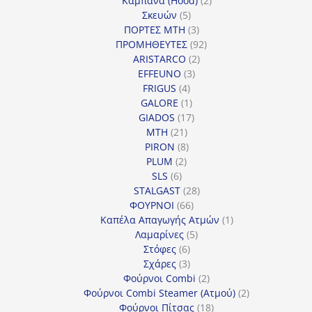
Καμπάνα (Hood)
2
5
προϊόντα
Σκευών
5
προϊόντα
3
ΠΟΡΤΕΣ MTH
3
προϊόντα
92
ΠΡΟΜΗΘΕΥΤΕΣ
92
2
προϊόντα
ARISTARCO
2
3
προϊόντα
EFFEUNO
3
4
προϊόντα
FRIGUS
4
προϊόντα
1
GALORE
1
προϊόν
17
GIADOS
17
21
προϊόντα
MTH
21
προϊόντα
8
PIRON
8
2
προϊόντα
PLUM
2
6
προϊόντα
SLS
6
προϊόντα
28
STALGAST
28
66
προϊόντα
ΦΟΥΡΝΟΙ
66
προϊόντα
1
Καπέλα Απαγωγής Ατμών
1
5
προϊόν
Λαμαρίνες
5
6
προϊόντα
Στόφες
6
προϊόντα
3
Σχάρες
3
προϊόντα
2
Φούρνοι Combi
2
προϊόντα
2
Φούρνοι Combi Steamer (Ατμού)
2
18
προϊόντα
Φούρνοι Πίτσας
18