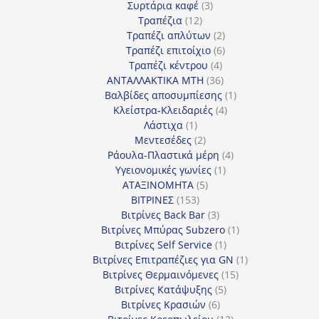
3
προϊόν
Συρτάρια καφέ
3
12
προϊόντα
Τραπέζια
12
προϊόντα
2
Τραπέζι απλύτων
2
προϊόντα
6
Τραπέζι επιτοίχιο
6
4
προϊόντα
Τραπέζι κέντρου
4
προϊόντα
36
ΑΝΤΑΛΛΑΚΤΙΚΑ MTH
36
προϊόντα
1
Βαλβίδες αποσυμπίεσης
1
4
προϊόν
Κλείστρα-Κλειδαριές
4
1
προϊόντα
Λάστιχα
1
προϊόν
2
Μεντεσέδες
2
προϊόντα
4
Ράουλα-Πλαστικά μέρη
4
1
προϊόντα
Υγειονομικές γωνίες
1
5
προϊόν
ΑΤΑΞΙΝΟΜΗΤΑ
5
153
προϊόντα
ΒΙΤΡΙΝΕΣ
153
προϊόντα
3
Βιτρίνες Back Bar
3
προϊόντα
1
Βιτρίνες Mπύρας Subzero
1
1
προϊόν
Βιτρίνες Self Service
1
προϊόν
1
Βιτρίνες Επιτραπέζιες για GN
1
15
προϊόν
Βιτρίνες Θερμαινόμενες
15
5
προϊόντα
Βιτρίνες Κατάψυξης
5
6
προϊόντα
Βιτρίνες Κρασιών
6
προϊόντα
12