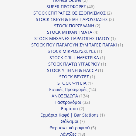
Horeca Outlet
2
προϊόντα
46
SUPER ΠΡΟΣΦΟΡΕΣ
46
προϊόντα
2
STOCK ΕΠΙΤΡΑΠΕΖΙΟΣ ΕΞΟΠΛΙΣΜΟΣ
2
προϊόντα
2
STOCK ΣΚΕΥΗ & ΕΙΔΗ ΠΑΡΟΥΣΙΑΣΗΣ
2
2
προϊόντα
STOCK ΠΟΡΣΕΛΑΝΗ
2
4
προϊόντα
STOCK ΜΗΧΑΝΗΜΑΤΑ
4
προϊόντα
1
STOCK ΜΗΧΑΝΕΣ ΠΑΡΑΓΩΓΗΣ ΠΑΓΟΥ
1
προϊόν
1
STOCK ΠΟΥ ΠΑΡΑΓΟΥΝ ΣΥΜΠΑΓΕΣ ΠΑΓΑΚΙ
1
1
προϊόν
STOCK ΜΙΚΡΟΣΥΣΚΕΥΕΣ
1
προϊόν
1
STOCK GRILL ΗΛΕΚΤΡΙΚΑ
1
προϊόν
1
STOCK ΠΛΑΤΩ ΥΓΡΑΕΡΙΟΥ
1
1
προϊόν
STOCK ΥΓΙΕΙΝΗ & HACCP
1
1
προϊόν
STOCK ΒΡΥΣΕΣ
1
1
προϊόν
STOCK ΨΥΓΕΙΑ
1
προϊόν
14
Ειδικές Προσφορές
14
134
προϊόντα
ΑΝΟΞΕΙΔΩΤΑ
134
προϊόντα
32
Γαστρονόμοι
32
2
προϊόντα
Ερμάρια
2
προϊόντα
1
Ερμάρια Καφέ | Bar Stations
1
7
προϊόν
Θάλαμοι
7
προϊόντα
5
Θερμαντικά ραφιού
5
18
προϊόντα
Λάντζες
18