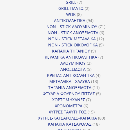
7
προϊόντα
GRILL
7
προϊόντα
2
GRILL ΠΛΑΤΩ
2
8
προϊόντα
WOK
8
προϊόντα
94
ΑΝΤΙΚΟΛΛΗΤΙΚΑ
94
προϊόντα
71
NON - STICK ΑΛΟΥΜΙΝΙΟΥ
71
6
προϊόντα
NON - STICK ΑΝΟΞΕΙΔΩΤΑ
6
12
προϊόντα
NON - STICK ΜΕΤΑΛΛΙΚΑ
12
5
προϊόντα
NON - STICK ΟΙΚΟΛΟΓΙΚΑ
5
9
προϊόντα
ΚΑΠΑΚΙΑ ΤΗΓΑΝΙΟΥ
9
προϊόντα
7
ΚΕΡΑΜΙΚΑ ΑΝΤΙΚΟΛΛΗΤΙΚΑ
7
2
προϊόντα
ΑΛΟΥΜΙΝΙΟΥ
2
προϊόντα
5
ΑΝΟΞΕΙΔΩΤΑ
5
προϊόντα
4
ΚΡΕΠΑΣ ΑΝΤΙΚΟΛΛΗΤΙΚΑ
4
13
προϊόντα
ΜΕΤΑΛΛΙΚΑ - ΧΑΛΥΒΑ
13
προϊόντα
11
ΤΗΓΑΝΙΑ ΑΝΟΞΕΙΔΩΤΑ
11
προϊόντα
5
ΦΤΥΑΡΙΑ ΦΟΥΡΝΟΥ ΠΙΤΣΑΣ
5
7
προϊόντα
ΧΟΡΤΟΜΗΧΑΝΕΣ
7
6
προϊόντα
ΧΡΟΝΟΜΕΤΡΑ
6
προϊόντα
15
ΧΥΤΡΕΣ ΤΑΧΥΤΗΤΟΣ
15
προϊόντα
80
ΧΥΤΡΕΣ-ΚΑΤΣΑΡΟΛΕΣ-ΚΑΠΑΚΙΑ
80
18
προϊόντα
ΚΑΠΑΚΙΑ ΚΑΤΣΑΡΟΛΑΣ
18
28
προϊόντα