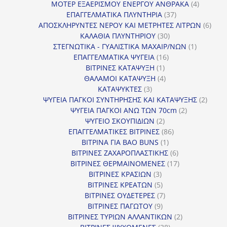
προϊόντα
4
ΜΟΤΕΡ ΕΞΑΕΡΙΣΜΟΥ ΕΝΕΡΓΟΥ ΑΝΘΡΑΚΑ
4
37
προϊόντ
ΕΠΑΓΓΕΛΜΑΤΙΚΑ ΠΛΥΝΤΗΡΙΑ
37
προϊόντα
6
ΑΠΟΣΚΛΗΡΥΝΤΕΣ ΝΕΡΟΥ ΚΑΙ ΜΕΤΡΗΤΕΣ ΛΙΤΡΩΝ
6
30
προϊ
ΚΑΛΑΘΙΑ ΠΛΥΝΤΗΡΙΟΥ
30
προϊόντα
1
ΣΤΕΓΝΩΤΙΚΑ - ΓΥΑΛΙΣΤΙΚΑ ΜΑΧΑΙΡ/ΝΩΝ
1
16
προϊόν
ΕΠΑΓΓΕΛΜΑΤΙΚΑ ΨΥΓΕΙΑ
16
1
προϊόντα
ΒΙΤΡΙΝΕΣ ΚΑΤΑΨΥΞΗ
1
προϊόν
4
ΘΑΛΑΜΟΙ ΚΑΤΑΨΥΞΗ
4
3
προϊόντα
ΚΑΤΑΨΥΚΤΕΣ
3
προϊόντα
2
ΨΥΓΕΙΑ ΠΑΓΚΟΙ ΣΥΝΤΗΡΗΣΗΣ ΚΑΙ ΚΑΤΑΨΥΞΗΣ
2
2
προϊό
ΨΥΓΕΙΑ ΠΑΓΚΟΙ ΑΝΩ ΤΩΝ 70cm
2
2
προϊόντα
ΨΥΓΕΙΟ ΣΚΟΥΠΙΔΙΩΝ
2
προϊόντα
86
ΕΠΑΓΓΕΛΜΑΤΙΚΕΣ ΒΙΤΡΙΝΕΣ
86
1
προϊόντα
ΒΙΤΡΙΝΑ ΓΙΑ BAO BUNS
1
προϊόν
6
ΒΙΤΡΙΝΕΣ ΖΑΧΑΡΟΠΛΑΣΤΙΚΗΣ
6
προϊόντα
17
ΒΙΤΡΙΝΕΣ ΘΕΡΜΑΙΝΟΜΕΝΕΣ
17
3
προϊόντα
ΒΙΤΡΙΝΕΣ ΚΡΑΣΙΩΝ
3
προϊόντα
5
ΒΙΤΡΙΝΕΣ ΚΡΕΑΤΩΝ
5
προϊόντα
7
ΒΙΤΡΙΝΕΣ ΟΥΔΕΤΕΡΕΣ
7
9
προϊόντα
ΒΙΤΡΙΝΕΣ ΠΑΓΩΤΟΥ
9
προϊόντα
2
ΒΙΤΡΙΝΕΣ ΤΥΡΙΩΝ ΑΛΛΑΝΤΙΚΩΝ
2
38
προϊόντα