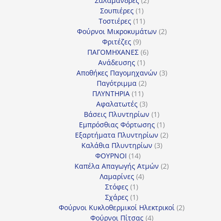
Σαλαμάνδρες
2
1
προϊόντα
Σουπιέρες
1
προϊόν
11
Τοστιέρες
11
προϊόντα
2
Φούρνοι Μικροκυμάτων
2
9
προϊόντα
Φριτέζες
9
προϊόντα
6
ΠΑΓΟΜΗΧΑΝΕΣ
6
1
προϊόντα
Ανάδευσης
1
προϊόν
3
Αποθήκες Παγομηχανών
3
2
προϊόντα
Παγότριμμα
2
11
προϊόντα
ΠΛΥΝΤΗΡΙΑ
11
προϊόντα
3
Αφαλατωτές
3
προϊόντα
1
Βάσεις Πλυντηρίων
1
προϊόν
1
Εμπρόσθιας Φόρτωσης
1
προϊόν
2
Εξαρτήματα Πλυντηρίων
2
3
προϊόντα
Καλάθια Πλυντηρίων
3
14
προϊόντα
ΦΟΥΡΝΟΙ
14
προϊόντα
2
Καπέλα Απαγωγής Ατμών
2
4
προϊόντα
Λαμαρίνες
4
1
προϊόντα
Στόφες
1
προϊόν
1
Σχάρες
1
προϊόν
2
Φούρνοι Κυκλοθερμικοί Ηλεκτρικοί
2
4
προϊόντα
Φούρνοι Πίτσας
4