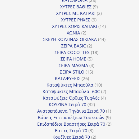
ΚΑΤΣΑΡΟΛΙΑ
28
προϊόντα
9
ΧΥΤΡΕΣ ΒΑΘΙΕΣ
9
προϊόντα
2
ΧΥΤΡΕΣ ΜΕ ΚΑΠΑΚΙ
2
9
προϊόντα
ΧΥΤΡΕΣ ΡΗΧΕΣ
9
προϊόντα
14
ΧΥΤΡΕΣ ΧΩΡΙΣ ΚΑΠΑΚΙ
14
2
προϊόντα
ΧΩΝΙΑ
2
προϊόντα
44
ΣΚΕΥΗ ΚΟΥΖΙΝΑΣ ΟΙΚΙΑΚΑ
44
2
προϊόντα
ΣΕΙΡΑ BASIC
2
προϊόντα
18
ΣΕΙΡΑ COCOTTES
18
5
προϊόντα
ΣΕΙΡΑ HOME
5
προϊόντα
4
ΣΕΙΡΑ MAGMA
4
15
προϊόντα
ΣΕΙΡΑ STILO
15
26
προϊόντα
ΚΑΤΑΨΥΞΕΙΣ
26
προϊόντα
10
Καταψύκτες Μπαούλα
10
προϊόντα
2
Καταψύκτες Μπαούλα -60C
2
4
προϊόντα
Καταψύξεις Όρθιες Τυφλές
4
32
προϊόντα
ΚΟΥΖΙΝΑ Σειρά 70
32
προϊόντα
1
Ανατρεπόμενα Τηγάνια Σειρά 70
1
9
προϊόν
Βάσεις Επιτραπέζιων Συσκευών
9
προϊόντα
2
Επιδαπέδιοι Βραστήρες Σειρά 70
2
3
προϊόντα
Εστίες Σειρά 70
3
προϊόντα
2
Κουζίνες Σειρά 70
2