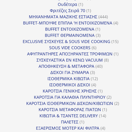
1
προϊόντα
Ουδέτερα
1
προϊόν
1
Φριτέζες Σειρά 70
1
προϊόν
444
ΜΗΧΑΝΗΜΑΤΑ ΜΑΖΙΚΗΣ ΕΣΤΙΑΣΗΣ
444
προϊόντα
4
BUFFET-ΜΠΟΥΦΕ ΕΠΙΠΛΑ 'Η ΕΝΤΟΙΧΙΖΟΜΕΝΑ
4
1
προϊόν
BUFFET ΕΝΤΟΙΧΙΖΟΜΕΝΑ
1
προϊόν
3
BUFFET ΘΕΡΜΑΙΝΟΜΕΝΑ
3
προϊόντα
15
EXCLUSIVE ΣΥΣΚΕΥΕΣ & SOUS VIDE COOKING
15
6
προϊόν
SOUS VIDE COOKERS
6
προϊόντα
1
ΑΦΥΓΡΑΝΤΗΡΕΣ ΑΠΟΞΗΡΑΝΤΕΣ ΤΡΟΦΙΜΩΝ
1
8
προϊόν
ΣΥΣΚΕΥΑΣΤΙΚΑ ΕΝ ΚΕΝΩ VACUUM
8
40
προϊόντα
ΑΠΟΘΗΚΕΥΣΗ & ΜΕΤΑΦΟΡΑ
40
3
προϊόντα
ΔΙΣΚΟΙ ΓΙΑ ΖΥΜΑΡΙΑ
3
προϊόντα
12
ΙΣΟΘΕΡΜΙΚΑ ΚΙΒΩΤΙΑ
12
4
προϊόντα
ΙΣΟΘΕΡΜΙΚΟΙ ΔΙΣΚΟΙ
4
προϊόντα
1
ΚΑΡΟΤΣΙΑ ΓΕΝΙΚΗΣ ΧΡΗΣΗΣ
1
προϊόν
2
ΚΑΡΟΤΣΙΑ ΓΙΑ ΚΑΛΑΘΙΑ ΠΛΥΝΤΗΡΙΟΥ
2
προϊόντα
2
ΚΑΡΟΤΣΙΑ ΙΣΟΘΕΡΜΙΚΩΝ ΔΙΣΚΩΝ/ΚΙΒΩΤΙΩΝ
2
1
προϊόν
ΚΑΡΟΤΣΙΑ ΜΕΤΑΦΟΡΑΣ ΠΙΑΤΩΝ
1
14
προϊόν
ΚΙΒΩΤΙΑ & ΤΣΑΝΤΕΣ DELIVERY
14
1
προϊόντα
ΠΑΛΕΤΕΣ
1
προϊόν
4
ΕΞΑΕΡΙΣΜΟΣ ΜΟΤΕΡ ΚΑΙ ΦΙΛΤΡΑ
4