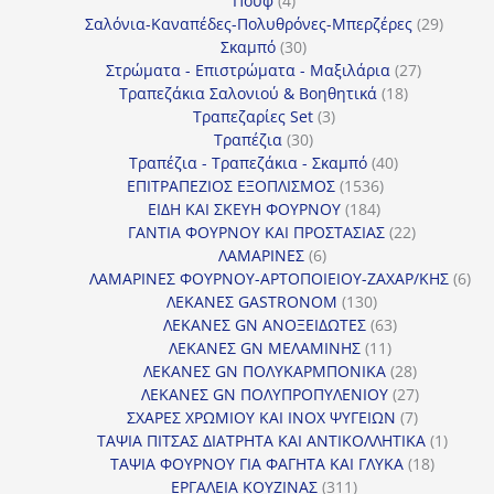
Πουφ
4
προϊόντα
29
Σαλόνια-Καναπέδες-Πολυθρόνες-Μπερζέρες
29
30
προϊόν
Σκαμπό
30
προϊόντα
27
Στρώματα - Επιστρώματα - Μαξιλάρια
27
18
προϊόντα
Τραπεζάκια Σαλονιού & Βοηθητικά
18
3
προϊόντα
Τραπεζαρίες Set
3
30
προϊόντα
Τραπέζια
30
προϊόντα
40
Τραπέζια - Τραπεζάκια - Σκαμπό
40
1536
προϊόντα
ΕΠΙΤΡΑΠΕΖΙΟΣ ΕΞΟΠΛΙΣΜΟΣ
1536
184
προϊόντα
ΕΙΔΗ ΚΑΙ ΣΚΕΥΗ ΦΟΥΡΝΟΥ
184
προϊόντα
22
ΓΑΝΤΙΑ ΦΟΥΡΝΟΥ ΚΑΙ ΠΡΟΣΤΑΣΙΑΣ
22
6
προϊόντα
ΛΑΜΑΡΙΝΕΣ
6
προϊόντα
6
ΛΑΜΑΡΙΝΕΣ ΦΟΥΡΝΟΥ-ΑΡΤΟΠΟΙΕΙΟΥ-ΖΑΧΑΡ/ΚΗΣ
6
130
προ
ΛΕΚΑΝΕΣ GASTRONOM
130
προϊόντα
63
ΛΕΚΑΝΕΣ GN ΑΝΟΞΕΙΔΩΤΕΣ
63
11
προϊόντα
ΛΕΚΑΝΕΣ GN ΜΕΛΑΜΙΝΗΣ
11
προϊόντα
28
ΛΕΚΑΝΕΣ GN ΠΟΛΥΚΑΡΜΠΟΝΙΚΑ
28
προϊόντα
27
ΛΕΚΑΝΕΣ GN ΠΟΛΥΠΡΟΠΥΛΕΝΙΟΥ
27
7
προϊόντα
ΣΧΑΡΕΣ ΧΡΩΜΙΟΥ ΚΑΙ INOX ΨΥΓΕΙΩΝ
7
προϊόντα
1
ΤΑΨΙΑ ΠΙΤΣΑΣ ΔΙΑΤΡΗΤΑ ΚΑΙ ΑΝΤΙΚΟΛΛΗΤΙΚΑ
1
18
προϊόν
ΤΑΨΙΑ ΦΟΥΡΝΟΥ ΓΙΑ ΦΑΓΗΤΑ ΚΑΙ ΓΛΥΚΑ
18
311
προϊόντ
ΕΡΓΑΛΕΙΑ ΚΟΥΖΙΝΑΣ
311