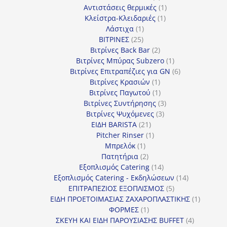
προϊόντα
1
Αντιστάσεις θερμικές
1
1
προϊόν
Κλείστρα-Κλειδαριές
1
1
προϊόν
Λάστιχα
1
25
προϊόν
ΒΙΤΡΙΝΕΣ
25
προϊόντα
2
Βιτρίνες Back Bar
2
προϊόντα
1
Βιτρίνες Mπύρας Subzero
1
προϊόν
6
Βιτρίνες Επιτραπέζιες για GN
6
1
προϊόντα
Βιτρίνες Κρασιών
1
προϊόν
1
Βιτρίνες Παγωτού
1
προϊόν
3
Βιτρίνες Συντήρησης
3
3
προϊόντα
Βιτρίνες Ψυχόμενες
3
21
προϊόντα
ΕΙΔΗ BARISTA
21
προϊόντα
1
Pitcher Rinser
1
1
προϊόν
Μπρελόκ
1
προϊόν
2
Πατητήρια
2
προϊόντα
14
Εξοπλισμός Catering
14
προϊόντα
14
Εξοπλισμός Catering - Εκδηλώσεων
14
5
προϊόντα
ΕΠΙΤΡΑΠΕΖΙΟΣ ΕΞΟΠΛΙΣΜΟΣ
5
προϊόντα
1
ΕΙΔΗ ΠΡΟΕΤΟΙΜΑΣΙΑΣ ΖΑΧΑΡΟΠΛΑΣΤΙΚΗΣ
1
1
προϊόν
ΦΟΡΜΕΣ
1
προϊόν
4
ΣΚΕΥΗ ΚΑΙ ΕΙΔΗ ΠΑΡΟΥΣΙΑΣΗΣ BUFFET
4