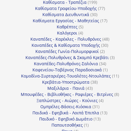
προϊόντα
199
Καθίσματα - Τραπέζια
199
προϊόντα
77
Καθίσματα Γραφείου-Υποδοχής
77
30
προϊόντα
Καθίσματα Διευθυντικά
30
προϊόντα
17
Καθίσματα Εργασίας - Μαθητείας
17
5
προϊόντα
Καθρέπτες
5
4
προϊόντα
Καλόγεροι
4
προϊόντα
48
Καναπέδες - Καρέκλες - Πολυθρόνες
48
30
προϊόντα
Καναπέδες & Καθίσματα Υποδοχής
30
2
προϊόντα
Καναπέδες Γωνία-Πολυμορφικοί
2
προϊόντα
3
Καναπέδες-Πολυθρόνες & Σκαμπό Κρεβάτι
3
34
προϊόντ
Καναπέδες-Πολυθρόνες-Σαλόνια
34
προϊόντα
1
Καφενείου-Ταβέρνας Παραδοσιακά
1
προϊόν
11
Κομοδίνα-Συρταριέρες-Τουαλέτες-Ντουλάπες
11
38
προϊόν
Κρεβάτια-Υποστρώματα
38
43
προϊόντα
Μαξιλάρια - Πανιά
43
προϊόντα
8
Μπουφέδες - Βιβλιοθήκες - Ραφιέρες - Βιτρίνες
8
4
προϊό
Ξαπλώστρες - Αιώρες - Κούνιες
4
31
προϊόντα
Ομπρέλες-Βάσεις-Κιόσκια
31
προϊόντα
13
Παιδικά - Εφηβικά - Λοιπά Έπιπλα
13
13
προϊόντα
Παιδικό - Εφηβικό Δωμάτιο
13
1
προϊόντα
Παπουτσοθήκες
1
4
προϊόν