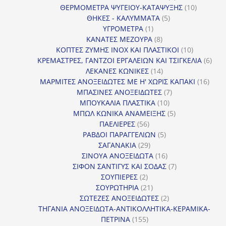
προϊόντα
10
ΘΕΡΜΟΜΕΤΡΑ ΨΥΓΕΙΟΥ-ΚΑΤΑΨΥΞΗΣ
10
5
προϊόντα
ΘΗΚΕΣ - ΚΑΛΥΜΜΑΤΑ
5
1
προϊόντα
ΥΓΡΟΜΕΤΡΑ
1
προϊόν
8
ΚΑΝΑΤΕΣ ΜΕΖΟΥΡΑ
8
προϊόντα
10
ΚΟΠΤΕΣ ΖΥΜΗΣ INOX ΚΑΙ ΠΛΑΣΤΙΚΟΙ
10
προϊόντα
6
ΚΡΕΜΑΣΤΡΕΣ, ΓΑΝΤΖΟΙ ΕΡΓΑΛΕΙΩΝ ΚΑΙ ΤΣΙΓΚΕΛΙΑ
6
14
προϊ
ΛΕΚΑΝΕΣ ΚΩΝΙΚΕΣ
14
προϊόντα
16
ΜΑΡΜΙΤΕΣ ΑΝΟΞΕΙΔΩΤΕΣ ΜΕ Η' ΧΩΡΙΣ ΚΑΠΑΚΙ
16
7
προϊ
ΜΠΑΣΙΝΕΣ ΑΝΟΞΕΙΔΩΤΕΣ
7
10
προϊόντα
ΜΠΟΥΚΑΛΙΑ ΠΛΑΣΤΙΚΑ
10
προϊόντα
5
ΜΠΩΛ ΚΩΝΙΚΑ ΑΝΑΜΕΙΞΗΣ
5
56
προϊόντα
ΠΑΕΛΙΕΡΕΣ
56
προϊόντα
5
ΡΑΒΔΟΙ ΠΑΡΑΓΓΕΛΙΩΝ
5
29
προϊόντα
ΣΑΓΑΝΑΚΙΑ
29
προϊόντα
16
ΣΙΝΟΥΑ ΑΝΟΞΕΙΔΩΤΑ
16
προϊόντα
7
ΣΙΦΟΝ ΣΑΝΤΙΓΥΣ ΚΑΙ ΣΟΔΑΣ
7
2
προϊόντα
ΣΟΥΠΙΕΡΕΣ
2
προϊόντα
21
ΣΟΥΡΩΤΗΡΙΑ
21
προϊόντα
2
ΣΩΤΕΖΕΣ ΑΝΟΞΕΙΔΩΤΕΣ
2
προϊόντα
ΤΗΓΑΝΙΑ ΑΝΟΞΕΙΔΩΤΑ-ΑΝΤΙΚΟΛΛΗΤΙΚΑ-ΚΕΡΑΜΙΚΑ-
155
ΠΕΤΡΙΝΑ
155