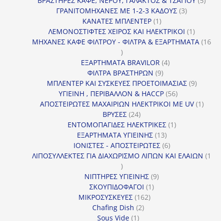
ΒΡΑΣΤΗΡΕΣ ΚΑΦΕ, ΝΕΡΟΥ, ΓΑΛΑΚΤΟΣ & ΤΣΑΓΙΟΥ
5
3
προϊ
ΓΡΑΝΙΤΟΜΗΧΑΝΕΣ ΜΕ 1-2-3 ΚΑΔΟΥΣ
3
1
προϊόντα
ΚΑΝΑΤΕΣ ΜΠΛΕΝΤΕΡ
1
προϊόν
1
ΛΕΜΟΝΟΣΤΙΦΤΕΣ ΧΕΙΡΟΣ ΚΑΙ ΗΛΕΚΤΡΙΚΟΙ
1
προϊόν
ΜΗΧΑΝΕΣ ΚΑΦΕ ΦΙΛΤΡΟΥ - ΦΙΛΤΡΑ & ΕΞΑΡΤΗΜΑΤΑ
16
16
προϊόντα
4
ΕΞΑΡΤΗΜΑΤΑ BRAVILOR
4
9
προϊόντα
ΦΙΛΤΡΑ ΒΡΑΣΤΗΡΩΝ
9
προϊόντα
9
ΜΠΛΕΝΤΕΡ ΚΑΙ ΣΥΣΚΕΥΕΣ ΠΡΟΕΤΟΙΜΑΣΙΑΣ
9
56
προϊόντ
ΥΓΙΕΙΝΗ , ΠΕΡΙΒΑΛΛΟΝ & HACCP
56
προϊόντα
1
ΑΠΟΣΤΕΙΡΩΤΕΣ ΜΑΧΑΙΡΙΩΝ ΗΛΕΚΤΡΙΚΟΙ ΜΕ UV
1
24
προϊό
ΒΡΥΣΕΣ
24
προϊόντα
1
ΕΝΤΟΜΟΠΑΓΙΔΕΣ ΗΛΕΚΤΡΙΚΕΣ
1
13
προϊόν
ΕΞΑΡΤΗΜΑΤΑ ΥΓΙΕΙΝΗΣ
13
προϊόντα
6
ΙΟΝΙΣΤΕΣ - ΑΠΟΣΤΕΙΡΩΤΕΣ
6
προϊόντα
ΛΙΠΟΣΥΛΛΕΚΤΕΣ ΓΙΑ ΔΙΑΧΩΡΙΣΜΟ ΛΙΠΩΝ ΚΑΙ ΕΛΑΙΩΝ
1
1
προϊόν
9
ΝΙΠΤΗΡΕΣ ΥΓΙΕΙΝΗΣ
9
1
προϊόντα
ΣΚΟΥΠΙΔΟΦΑΓΟΙ
1
162
προϊόν
ΜΙΚΡΟΣΥΣΚΕΥΕΣ
162
2
προϊόντα
Chafing Dish
2
1
προϊόντα
Sous Vide
1