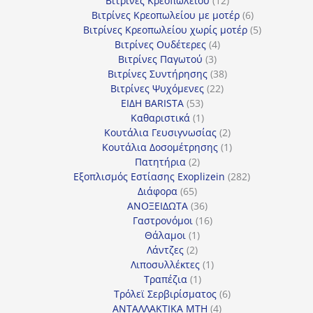
Βιτρίνες Κρεοπωλείου
12
προϊόντα
6
Βιτρίνες Κρεοπωλείου με μοτέρ
6
προϊόντα
5
Βιτρίνες Κρεοπωλείου χωρίς μοτέρ
5
4
προϊόντα
Βιτρίνες Ουδέτερες
4
3
προϊόντα
Βιτρίνες Παγωτού
3
προϊόντα
38
Βιτρίνες Συντήρησης
38
22
προϊόντα
Βιτρίνες Ψυχόμενες
22
53
προϊόντα
ΕΙΔΗ BARISTA
53
προϊόντα
1
Καθαριστικά
1
προϊόν
2
Κουτάλια Γευσιγνωσίας
2
προϊόντα
1
Κουτάλια Δοσομέτρησης
1
2
προϊόν
Πατητήρια
2
προϊόντα
282
Εξοπλισμός Εστίασης Exoplizein
282
65
προϊόντα
Διάφορα
65
προϊόντα
36
ΑΝΟΞΕΙΔΩΤΑ
36
προϊόντα
16
Γαστρονόμοι
16
1
προϊόντα
Θάλαμοι
1
2
προϊόν
Λάντζες
2
προϊόντα
1
Λιποσυλλέκτες
1
1
προϊόν
Τραπέζια
1
προϊόν
6
Τρόλεϊ Σερβιρίσματος
6
4
προϊόντα
ΑΝΤΑΛΛΑΚΤΙΚΑ MTH
4