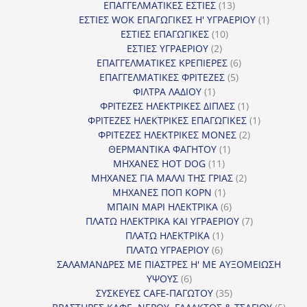
13
προϊόντα
ΕΠΑΓΓΕΛΜΑΤΙΚΕΣ ΕΣΤΙΕΣ
13
προϊόντα
1
ΕΣΤΙΕΣ WOK ΕΠΑΓΩΓΙΚΕΣ Η' ΥΓΡΑΕΡΙΟΥ
1
10
προϊόν
ΕΣΤΙΕΣ ΕΠΑΓΩΓΙΚΕΣ
10
2
προϊόντα
ΕΣΤΙΕΣ ΥΓΡΑΕΡΙΟΥ
2
προϊόντα
6
ΕΠΑΓΓΕΛΜΑΤΙΚΕΣ ΚΡΕΠΙΕΡΕΣ
6
5
προϊόντα
ΕΠΑΓΓΕΛΜΑΤΙΚΕΣ ΦΡΙΤΕΖΕΣ
5
1
προϊόντα
ΦΙΛΤΡΑ ΛΑΔΙΟΥ
1
προϊόν
1
ΦΡΙΤΕΖΕΣ ΗΛΕΚΤΡΙΚΕΣ ΔΙΠΛΕΣ
1
προϊόν
1
ΦΡΙΤΕΖΕΣ ΗΛΕΚΤΡΙΚΕΣ ΕΠΑΓΩΓΙΚΕΣ
1
2
προϊόν
ΦΡΙΤΕΖΕΣ ΗΛΕΚΤΡΙΚΕΣ ΜΟΝΕΣ
2
1
προϊόντα
ΘΕΡΜΑΝΤΙΚΑ ΦΑΓΗΤΟΥ
1
11
προϊόν
ΜΗΧΑΝΕΣ HOT DOG
11
προϊόντα
2
ΜΗΧΑΝΕΣ ΓΙΑ ΜΑΛΛΙ ΤΗΣ ΓΡΙΑΣ
2
1
προϊόντα
ΜΗΧΑΝΕΣ ΠΟΠ ΚΟΡΝ
1
προϊόν
6
ΜΠΑΙΝ ΜΑΡΙ ΗΛΕΚΤΡΙΚΑ
6
προϊόντα
7
ΠΛΑΤΩ ΗΛΕΚΤΡΙΚΑ ΚΑΙ ΥΓΡΑΕΡΙΟΥ
7
1
προϊόντα
ΠΛΑΤΩ ΗΛΕΚΤΡΙΚΑ
1
6
προϊόν
ΠΛΑΤΩ ΥΓΡΑΕΡΙΟΥ
6
προϊόντα
ΣΑΛΑΜΑΝΔΡΕΣ ΜΕ ΠΙΑΣΤΡΕΣ Η' ΜΕ ΑΥΞΟΜΕΙΩΣΗ
6
ΥΨΟΥΣ
6
προϊόντα
35
ΣΥΣΚΕΥΕΣ CAFE-ΠΑΓΩΤΟΥ
35
προϊόντα
5