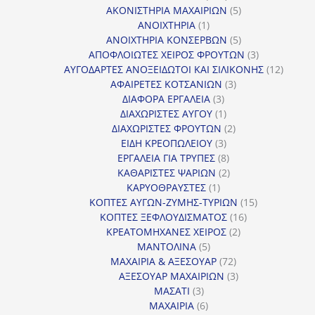
προϊόντα
5
ΑΚΟΝΙΣΤΗΡΙΑ ΜΑΧΑΙΡΙΩΝ
5
1
προϊόντα
ΑΝΟΙΧΤΗΡΙΑ
1
προϊόν
5
ΑΝΟΙΧΤΗΡΙΑ ΚΟΝΣΕΡΒΩΝ
5
προϊόντα
3
ΑΠΟΦΛΟΙΩΤΕΣ ΧΕΙΡΟΣ ΦΡΟΥΤΩΝ
3
προϊόντα
12
ΑΥΓΟΔΑΡΤΕΣ ΑΝΟΞΕΙΔΩΤΟΙ ΚΑΙ ΣΙΛΙΚΟΝΗΣ
12
3
προϊόν
ΑΦΑΙΡΕΤΕΣ ΚΟΤΣΑΝΙΩΝ
3
3
προϊόντα
ΔΙΑΦΟΡΑ ΕΡΓΑΛΕΙΑ
3
προϊόντα
1
ΔΙΑΧΩΡΙΣΤΕΣ ΑΥΓΟΥ
1
προϊόν
2
ΔΙΑΧΩΡΙΣΤΕΣ ΦΡΟΥΤΩΝ
2
3
προϊόντα
ΕΙΔΗ ΚΡΕΟΠΩΛΕΙΟΥ
3
προϊόντα
8
ΕΡΓΑΛΕΙΑ ΓΙΑ ΤΡΥΠΕΣ
8
προϊόντα
2
ΚΑΘΑΡΙΣΤΕΣ ΨΑΡΙΩΝ
2
1
προϊόντα
ΚΑΡΥΟΘΡΑΥΣΤΕΣ
1
προϊόν
15
ΚΟΠΤΕΣ ΑΥΓΩΝ-ΖΥΜΗΣ-ΤΥΡΙΩΝ
15
16
προϊόντα
ΚΟΠΤΕΣ ΞΕΦΛΟΥΔΙΣΜΑΤΟΣ
16
2
προϊόντα
ΚΡΕΑΤΟΜΗΧΑΝΕΣ ΧΕΙΡΟΣ
2
5
προϊόντα
ΜΑΝΤΟΛΙΝΑ
5
προϊόντα
72
ΜΑΧΑΙΡΙΑ & ΑΞΕΣΟΥΑΡ
72
προϊόντα
3
ΑΞΕΣΟΥΑΡ ΜΑΧΑΙΡΙΩΝ
3
3
προϊόντα
ΜΑΣΑΤΙ
3
προϊόντα
6
ΜΑΧΑΙΡΙΑ
6