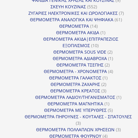
ΨΑΛΙΔΙΑ ΓΕΝΙΚΗΣ ΧΡΗΣΗΣ ΚΑΙ ΚΟΥΖΙΝΑΣ
9
552
προϊόντα
ΣΚΕΥΗ ΚΟΥΖΙΝΑΣ
552
προϊόντα
7
ΖΥΓΑΡΙΕΣ ΗΛΕΚΤΡΟΝΙΚΕΣ ΚΑΙ ΩΡΟΛΟΓΙΑΚΕΣ
7
61
προϊόν
ΘΕΡΜΟΜΕΤΡΑ ΑΝΑΛΟΓΙΚΑ ΚΑΙ ΨΗΦΙΑΚΑ
61
14
προϊόντ
ΘΕΡΜΟΜΕΤΡΑ
14
προϊόντα
1
ΘΕΡΜΟΜΕΤΡΑ ΑΚΙΔΑ
1
προϊόν
ΘΕΡΜΟΜΕΤΡΑ ΑΚΙΔΑ|ΕΠΙΤΡΑΠΕΖΙΟΣ
10
ΕΞΟΠΛΙΣΜΟΣ
10
προϊόντα
2
ΘΕΡΜΟΜΕΤΡΑ SOUS VIDE
2
προϊόντα
1
ΘΕΡΜΟΜΕΤΡΑ ΑΔΙΑΒΡΟΧΑ
1
2
προϊόν
ΘΕΡΜΟΜΕΤΡΑ ΤΣΕΠΗΣ
2
προϊόντα
4
ΘΕΡΜΟΜΕΤΡΑ - ΧΡΟΝΟΜΕΤΡΑ
4
1
προϊόντα
ΘΕΡΜΟΜΕΤΡΑ ΓΑΛΑΚΤΟΣ
1
2
προϊόν
ΘΕΡΜΟΜΕΤΡΑ ΖΑΧΑΡΗΣ
2
προϊόντα
3
ΘΕΡΜΟΜΕΤΡΑ ΚΡΕΑΤΟΣ
3
προϊόντα
1
ΘΕΡΜΟΜΕΤΡΑ ΛΑΔΙΟΥ/ΤΗΓΑΝΙΣΜΑΤΟΣ
1
1
προϊόν
ΘΕΡΜΟΜΕΤΡΑ ΜΑΓΝΗΤΙΚΑ
1
προϊόν
5
ΘΕΡΜΟΜΕΤΡΑ ΜΕ ΥΠΕΡΥΘΡΕΣ
5
προϊόντα
ΘΕΡΜΟΜΕΤΡΑ ΠΗΡΟΥΝΕΣ - ΚΟΥΤΑΛΕΣ - ΣΠΑΤΟΥΛΕΣ
3
3
προϊόντα
3
ΘΕΡΜΟΜΕΤΡΑ ΠΟΛΛΑΠΛΩΝ ΧΡΗΣΕΩΝ
3
4
προϊόντ
ΘΕΡΜΟΜΕΤΡΑ ΦΟΥΡΝΟΥ
4