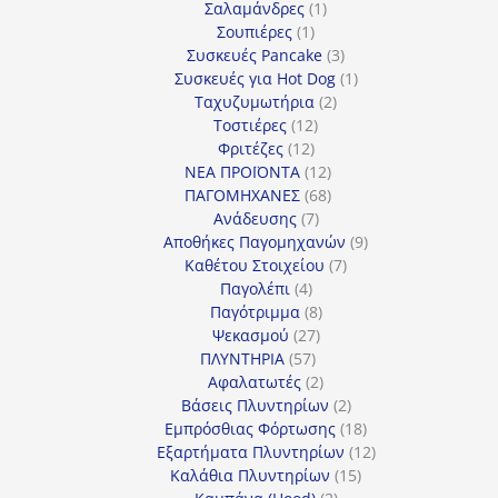
1
προϊόντα
Σαλαμάνδρες
1
1
προϊόν
Σουπιέρες
1
προϊόν
3
Συσκευές Pancake
3
προϊόντα
1
Συσκευές για Hot Dog
1
2
προϊόν
Ταχυζυμωτήρια
2
12
προϊόντα
Τοστιέρες
12
12
προϊόντα
Φριτέζες
12
προϊόντα
12
ΝΕΑ ΠΡΟΪΟΝΤΑ
12
προϊόντα
68
ΠΑΓΟΜΗΧΑΝΕΣ
68
7
προϊόντα
Ανάδευσης
7
προϊόντα
9
Αποθήκες Παγομηχανών
9
7
προϊόντα
Καθέτου Στοιχείου
7
4
προϊόντα
Παγολέπι
4
προϊόντα
8
Παγότριμμα
8
27
προϊόντα
Ψεκασμού
27
57
προϊόντα
ΠΛΥΝΤΗΡΙΑ
57
προϊόντα
2
Αφαλατωτές
2
προϊόντα
2
Βάσεις Πλυντηρίων
2
προϊόντα
18
Εμπρόσθιας Φόρτωσης
18
προϊόντα
12
Εξαρτήματα Πλυντηρίων
12
15
προϊόντα
Καλάθια Πλυντηρίων
15
2
προϊόντα