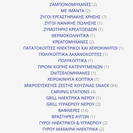
2
προϊόν
ΖΑΜΠΟΝΟΜΗΧΑΝΕΣ
2
2
προϊόντα
ΜΕ ΙΜΑΝΤΑ
2
προϊόντα
7
ΖΥΓΟΙ ΕΡΓΑΣΤΗΡΙΑΚΗΣ ΧΡΗΣΗΣ
7
1
προϊόντα
ΖΥΓΟΙ ΛΙΑΝΙΚΗΣ ΠΩΛΗΣΗΣ
1
προϊόν
1
ΖΥΜΩΤΗΡΙΟ ΚΡΕΑΤΟΕΙΔΩΝ
1
1
προϊόν
ΘΕΡΜΟΚΟΛΛΗΤΙΚΆ
1
2
προϊόν
ΚΡΕΑΤΟΜΗΧΑΝΕΣ
2
προϊόντα
1
ΠΑΤΑΤΟΚΟΠΤΕΣ ΗΛΕΚΤΡΙΚΟΙ ΚΑΙ ΧΕΙΡΟΚΙΝΗΤΟΙ
1
1
προϊ
ΠΟΛΥΚΟΠΤΙΚΑ-ΛΑΧΑΝΟΚΟΠΤΕΣ
1
1
προϊόν
ΠΟΛΥΚΟΠΤΙΚΑ
1
προϊόν
1
ΠΡΙΟΝΙ ΚΟΠΗΣ ΚΑΤΕΨΥΓΜΕΝΩΝ
1
1
προϊόν
ΣΝΙΤΣΕΛΟΜΗΧΑΝΕΣ
1
προϊόν
1
ΧΕΙΡΟΚΙΝΗΤΑ ΚΟΠΤΙΚΑ
1
προϊόν
84
ΜΙΚΡΟΣΥΣΚΕΥΕΣ ΖΕΣΤΗΣ ΚΟΥΖΙΝΑΣ SNACK
84
4
προϊόντ
CARVING STATIONS
4
προϊόντα
1
GRILL ΗΛΕΚΤΡΙΚΑ ΝΕΡΟΥ
1
2
προϊόν
GRILL ΥΓΡΑΕΡΙΟΥ ΝΕΡΟΥ
2
14
προϊόντα
ΒΑΦΛΙΕΡΕΣ
14
προϊόντα
1
ΒΡΑΣΤΗΡΕΣ ΑΥΓΩΝ
1
προϊόν
2
ΓΥΡΟΙ ΗΛΕΚΤΡΙΚΟΙ & ΥΓΡΑΕΡΙΟΥ
2
2
προϊόντα
ΓΥΡΟΥ ΜΑΧΑΙΡΙΑ ΗΛΕΚΤΡΙΚΑ
2