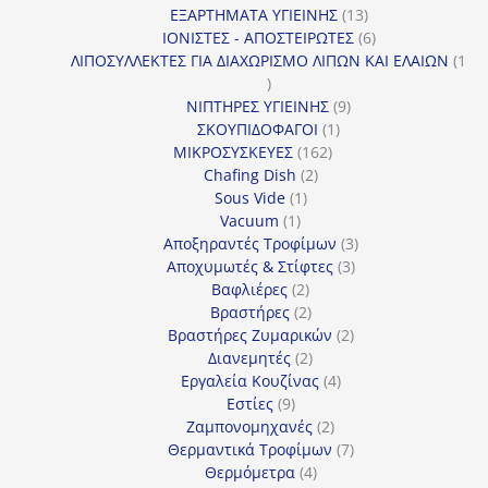
13
προϊόν
ΕΞΑΡΤΗΜΑΤΑ ΥΓΙΕΙΝΗΣ
13
προϊόντα
6
ΙΟΝΙΣΤΕΣ - ΑΠΟΣΤΕΙΡΩΤΕΣ
6
προϊόντα
ΛΙΠΟΣΥΛΛΕΚΤΕΣ ΓΙΑ ΔΙΑΧΩΡΙΣΜΟ ΛΙΠΩΝ ΚΑΙ ΕΛΑΙΩΝ
1
1
προϊόν
9
ΝΙΠΤΗΡΕΣ ΥΓΙΕΙΝΗΣ
9
1
προϊόντα
ΣΚΟΥΠΙΔΟΦΑΓΟΙ
1
162
προϊόν
ΜΙΚΡΟΣΥΣΚΕΥΕΣ
162
2
προϊόντα
Chafing Dish
2
1
προϊόντα
Sous Vide
1
1
προϊόν
Vacuum
1
προϊόν
3
Αποξηραντές Τροφίμων
3
3
προϊόντα
Αποχυμωτές & Στίφτες
3
2
προϊόντα
Βαφλιέρες
2
προϊόντα
2
Βραστήρες
2
προϊόντα
2
Βραστήρες Ζυμαρικών
2
2
προϊόντα
Διανεμητές
2
προϊόντα
4
Εργαλεία Κουζίνας
4
9
προϊόντα
Εστίες
9
προϊόντα
2
Ζαμπονομηχανές
2
προϊόντα
7
Θερμαντικά Τροφίμων
7
4
προϊόντα
Θερμόμετρα
4