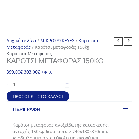
Αρχική σελίδα
/
ΜΙΚΡΟΣΥΣΚΕΥΕΣ
/
Καρότσια
Μεταφοράς
/ Καρότσι μεταφοράς 150kg
Καρότσια Μεταφοράς
ΚΑΡΌΤΣΙ ΜΕΤΑΦΟΡΆΣ 150KG
Original
Η
399,00
€
303,00
€
+ ΦΠΑ
price
τρέχουσα
Καρότσι
+
-
was:
τιμή
μεταφοράς
399,00€.
είναι:
150kg
ΠΡΟΣΘΉΚΗ ΣΤΟ ΚΑΛΆΘΙ
303,00€.
ποσότητα
ΠΕΡΙΓΡΑΦΉ
Καρότσι μεταφοράς ανοξείδωτης κατασκευής,
αντοχής 150kg, διαστάσεων 740x480x870mm.
Αναδιπλούμενο για εύκολη μεταφορά και