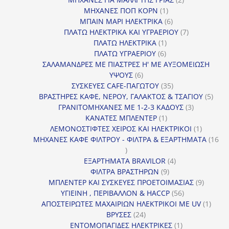
1
προϊόντα
ΜΗΧΑΝΕΣ ΠΟΠ ΚΟΡΝ
1
προϊόν
6
ΜΠΑΙΝ ΜΑΡΙ ΗΛΕΚΤΡΙΚΑ
6
προϊόντα
7
ΠΛΑΤΩ ΗΛΕΚΤΡΙΚΑ ΚΑΙ ΥΓΡΑΕΡΙΟΥ
7
1
προϊόντα
ΠΛΑΤΩ ΗΛΕΚΤΡΙΚΑ
1
6
προϊόν
ΠΛΑΤΩ ΥΓΡΑΕΡΙΟΥ
6
προϊόντα
ΣΑΛΑΜΑΝΔΡΕΣ ΜΕ ΠΙΑΣΤΡΕΣ Η' ΜΕ ΑΥΞΟΜΕΙΩΣΗ
6
ΥΨΟΥΣ
6
προϊόντα
35
ΣΥΣΚΕΥΕΣ CAFE-ΠΑΓΩΤΟΥ
35
προϊόντα
5
ΒΡΑΣΤΗΡΕΣ ΚΑΦΕ, ΝΕΡΟΥ, ΓΑΛΑΚΤΟΣ & ΤΣΑΓΙΟΥ
5
3
προϊ
ΓΡΑΝΙΤΟΜΗΧΑΝΕΣ ΜΕ 1-2-3 ΚΑΔΟΥΣ
3
1
προϊόντα
ΚΑΝΑΤΕΣ ΜΠΛΕΝΤΕΡ
1
προϊόν
1
ΛΕΜΟΝΟΣΤΙΦΤΕΣ ΧΕΙΡΟΣ ΚΑΙ ΗΛΕΚΤΡΙΚΟΙ
1
προϊόν
ΜΗΧΑΝΕΣ ΚΑΦΕ ΦΙΛΤΡΟΥ - ΦΙΛΤΡΑ & ΕΞΑΡΤΗΜΑΤΑ
16
16
προϊόντα
4
ΕΞΑΡΤΗΜΑΤΑ BRAVILOR
4
9
προϊόντα
ΦΙΛΤΡΑ ΒΡΑΣΤΗΡΩΝ
9
προϊόντα
9
ΜΠΛΕΝΤΕΡ ΚΑΙ ΣΥΣΚΕΥΕΣ ΠΡΟΕΤΟΙΜΑΣΙΑΣ
9
56
προϊόντ
ΥΓΙΕΙΝΗ , ΠΕΡΙΒΑΛΛΟΝ & HACCP
56
προϊόντα
1
ΑΠΟΣΤΕΙΡΩΤΕΣ ΜΑΧΑΙΡΙΩΝ ΗΛΕΚΤΡΙΚΟΙ ΜΕ UV
1
24
προϊό
ΒΡΥΣΕΣ
24
προϊόντα
1
ΕΝΤΟΜΟΠΑΓΙΔΕΣ ΗΛΕΚΤΡΙΚΕΣ
1