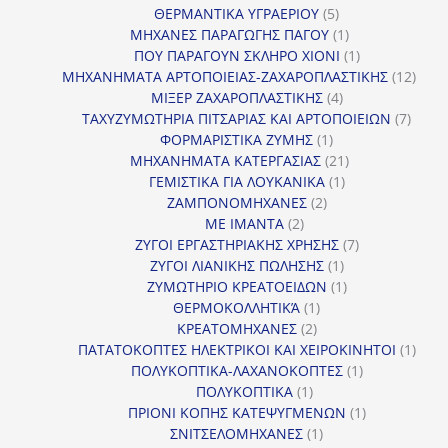
5
προϊόν
ΘΕΡΜΑΝΤΙΚΑ ΥΓΡΑΕΡΙΟΥ
5
προϊόντα
1
ΜΗΧΑΝΕΣ ΠΑΡΑΓΩΓΗΣ ΠΑΓΟΥ
1
προϊόν
1
ΠΟΥ ΠΑΡΑΓΟΥΝ ΣΚΛΗΡΟ ΧΙΟΝΙ
1
προϊόν
12
ΜΗΧΑΝΗΜΑΤΑ ΑΡΤΟΠΟΙΕΙΑΣ-ΖΑΧΑΡΟΠΛΑΣΤΙΚΗΣ
12
4
προϊ
ΜΙΞΕΡ ΖΑΧΑΡΟΠΛΑΣΤΙΚΗΣ
4
προϊόντα
7
ΤΑΧΥΖΥΜΩΤΗΡΙΑ ΠΙΤΣΑΡΙΑΣ ΚΑΙ ΑΡΤΟΠΟΙΕΙΩΝ
7
1
προϊό
ΦΟΡΜΑΡΙΣΤΙΚΑ ΖΥΜΗΣ
1
προϊόν
21
ΜΗΧΑΝΗΜΑΤΑ ΚΑΤΕΡΓΑΣΙΑΣ
21
1
προϊόντα
ΓΕΜΙΣΤΙΚΑ ΓΙΑ ΛΟΥΚΑΝΙΚΑ
1
2
προϊόν
ΖΑΜΠΟΝΟΜΗΧΑΝΕΣ
2
2
προϊόντα
ΜΕ ΙΜΑΝΤΑ
2
προϊόντα
7
ΖΥΓΟΙ ΕΡΓΑΣΤΗΡΙΑΚΗΣ ΧΡΗΣΗΣ
7
1
προϊόντα
ΖΥΓΟΙ ΛΙΑΝΙΚΗΣ ΠΩΛΗΣΗΣ
1
προϊόν
1
ΖΥΜΩΤΗΡΙΟ ΚΡΕΑΤΟΕΙΔΩΝ
1
1
προϊόν
ΘΕΡΜΟΚΟΛΛΗΤΙΚΆ
1
2
προϊόν
ΚΡΕΑΤΟΜΗΧΑΝΕΣ
2
προϊόντα
1
ΠΑΤΑΤΟΚΟΠΤΕΣ ΗΛΕΚΤΡΙΚΟΙ ΚΑΙ ΧΕΙΡΟΚΙΝΗΤΟΙ
1
1
προϊ
ΠΟΛΥΚΟΠΤΙΚΑ-ΛΑΧΑΝΟΚΟΠΤΕΣ
1
1
προϊόν
ΠΟΛΥΚΟΠΤΙΚΑ
1
προϊόν
1
ΠΡΙΟΝΙ ΚΟΠΗΣ ΚΑΤΕΨΥΓΜΕΝΩΝ
1
1
προϊόν
ΣΝΙΤΣΕΛΟΜΗΧΑΝΕΣ
1