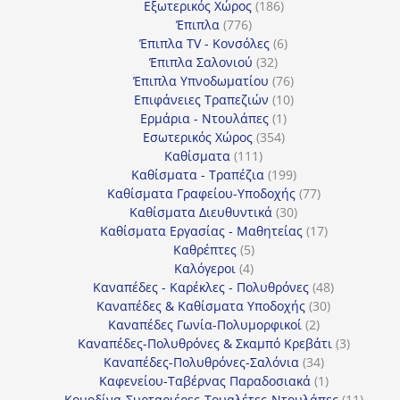
186
προϊόντα
Εξωτερικός Χώρος
186
776
προϊόντα
Έπιπλα
776
προϊόντα
6
Έπιπλα TV - Κονσόλες
6
32
προϊόντα
Έπιπλα Σαλονιού
32
προϊόντα
76
Έπιπλα Υπνοδωματίου
76
10
προϊόντα
Επιφάνειες Τραπεζιών
10
1
προϊόντα
Ερμάρια - Ντουλάπες
1
354
προϊόν
Εσωτερικός Χώρος
354
111
προϊόντα
Καθίσματα
111
προϊόντα
199
Καθίσματα - Τραπέζια
199
προϊόντα
77
Καθίσματα Γραφείου-Υποδοχής
77
30
προϊόντα
Καθίσματα Διευθυντικά
30
προϊόντα
17
Καθίσματα Εργασίας - Μαθητείας
17
5
προϊόντα
Καθρέπτες
5
4
προϊόντα
Καλόγεροι
4
προϊόντα
48
Καναπέδες - Καρέκλες - Πολυθρόνες
48
30
προϊόντα
Καναπέδες & Καθίσματα Υποδοχής
30
2
προϊόντα
Καναπέδες Γωνία-Πολυμορφικοί
2
προϊόντα
3
Καναπέδες-Πολυθρόνες & Σκαμπό Κρεβάτι
3
34
προϊόντ
Καναπέδες-Πολυθρόνες-Σαλόνια
34
προϊόντα
1
Καφενείου-Ταβέρνας Παραδοσιακά
1
προϊόν
11
Κομοδίνα-Συρταριέρες-Τουαλέτες-Ντουλάπες
11