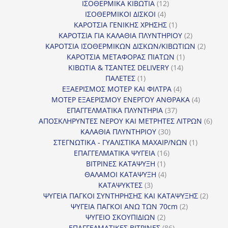
προϊόντα
12
ΙΣΟΘΕΡΜΙΚΑ ΚΙΒΩΤΙΑ
12
4
προϊόντα
ΙΣΟΘΕΡΜΙΚΟΙ ΔΙΣΚΟΙ
4
προϊόντα
1
ΚΑΡΟΤΣΙΑ ΓΕΝΙΚΗΣ ΧΡΗΣΗΣ
1
προϊόν
2
ΚΑΡΟΤΣΙΑ ΓΙΑ ΚΑΛΑΘΙΑ ΠΛΥΝΤΗΡΙΟΥ
2
προϊόντα
2
ΚΑΡΟΤΣΙΑ ΙΣΟΘΕΡΜΙΚΩΝ ΔΙΣΚΩΝ/ΚΙΒΩΤΙΩΝ
2
1
προϊόν
ΚΑΡΟΤΣΙΑ ΜΕΤΑΦΟΡΑΣ ΠΙΑΤΩΝ
1
14
προϊόν
ΚΙΒΩΤΙΑ & ΤΣΑΝΤΕΣ DELIVERY
14
1
προϊόντα
ΠΑΛΕΤΕΣ
1
προϊόν
4
ΕΞΑΕΡΙΣΜΟΣ ΜΟΤΕΡ ΚΑΙ ΦΙΛΤΡΑ
4
προϊόντα
4
ΜΟΤΕΡ ΕΞΑΕΡΙΣΜΟΥ ΕΝΕΡΓΟΥ ΑΝΘΡΑΚΑ
4
37
προϊόντ
ΕΠΑΓΓΕΛΜΑΤΙΚΑ ΠΛΥΝΤΗΡΙΑ
37
προϊόντα
6
ΑΠΟΣΚΛΗΡΥΝΤΕΣ ΝΕΡΟΥ ΚΑΙ ΜΕΤΡΗΤΕΣ ΛΙΤΡΩΝ
6
30
προϊ
ΚΑΛΑΘΙΑ ΠΛΥΝΤΗΡΙΟΥ
30
προϊόντα
1
ΣΤΕΓΝΩΤΙΚΑ - ΓΥΑΛΙΣΤΙΚΑ ΜΑΧΑΙΡ/ΝΩΝ
1
16
προϊόν
ΕΠΑΓΓΕΛΜΑΤΙΚΑ ΨΥΓΕΙΑ
16
1
προϊόντα
ΒΙΤΡΙΝΕΣ ΚΑΤΑΨΥΞΗ
1
προϊόν
4
ΘΑΛΑΜΟΙ ΚΑΤΑΨΥΞΗ
4
3
προϊόντα
ΚΑΤΑΨΥΚΤΕΣ
3
προϊόντα
2
ΨΥΓΕΙΑ ΠΑΓΚΟΙ ΣΥΝΤΗΡΗΣΗΣ ΚΑΙ ΚΑΤΑΨΥΞΗΣ
2
2
προϊό
ΨΥΓΕΙΑ ΠΑΓΚΟΙ ΑΝΩ ΤΩΝ 70cm
2
2
προϊόντα
ΨΥΓΕΙΟ ΣΚΟΥΠΙΔΙΩΝ
2
προϊόντα
86
ΕΠΑΓΓΕΛΜΑΤΙΚΕΣ ΒΙΤΡΙΝΕΣ
86