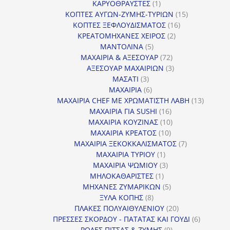
1
προϊόντα
ΚΑΡΥΟΘΡΑΥΣΤΕΣ
1
προϊόν
15
ΚΟΠΤΕΣ ΑΥΓΩΝ-ΖΥΜΗΣ-ΤΥΡΙΩΝ
15
16
προϊόντα
ΚΟΠΤΕΣ ΞΕΦΛΟΥΔΙΣΜΑΤΟΣ
16
2
προϊόντα
ΚΡΕΑΤΟΜΗΧΑΝΕΣ ΧΕΙΡΟΣ
2
5
προϊόντα
ΜΑΝΤΟΛΙΝΑ
5
προϊόντα
72
ΜΑΧΑΙΡΙΑ & ΑΞΕΣΟΥΑΡ
72
προϊόντα
3
ΑΞΕΣΟΥΑΡ ΜΑΧΑΙΡΙΩΝ
3
3
προϊόντα
ΜΑΣΑΤΙ
3
προϊόντα
6
ΜΑΧΑΙΡΙΑ
6
προϊόντα
13
ΜΑΧΑΙΡΙΑ CHEF ΜΕ ΧΡΩΜΑΤΙΣΤΗ ΛΑΒΗ
13
16
προϊόντ
ΜΑΧΑΙΡΙΑ ΓΙΑ SUSHI
16
προϊόντα
10
ΜΑΧΑΙΡΙΑ ΚΟΥΖΙΝΑΣ
10
10
προϊόντα
ΜΑΧΑΙΡΙΑ ΚΡΕΑΤΟΣ
10
προϊόντα
7
ΜΑΧΑΙΡΙΑ ΞΕΚΟΚΚΑΛΙΣΜΑΤΟΣ
7
1
προϊόντα
ΜΑΧΑΙΡΙΑ ΤΥΡΙΟΥ
1
προϊόν
3
ΜΑΧΑΙΡΙΑ ΨΩΜΙΟΥ
3
1
προϊόντα
ΜΗΛΟΚΑΘΑΡΙΣΤΕΣ
1
προϊόν
5
ΜΗΧΑΝΕΣ ΖΥΜΑΡΙΚΩΝ
5
8
προϊόντα
ΞΥΛΑ ΚΟΠΗΣ
8
προϊόντα
20
ΠΛΑΚΕΣ ΠΟΛΥΑΙΘΥΛΕΝΙΟΥ
20
προϊόντα
6
ΠΡΕΣΣΕΣ ΣΚΟΡΔΟΥ - ΠΑΤΑΤΑΣ ΚΑΙ ΓΟΥΔΙ
6
9
προϊόντα
ΡΟΔΕΣ ΠΙΤΣΑΣ & ΖΥΜΗΣ
9