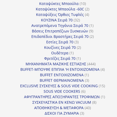
προϊόντα
10
Καταψύκτες Μπαούλα
10
προϊόντα
2
Καταψύκτες Μπαούλα -60C
2
4
προϊόντα
Καταψύξεις Όρθιες Τυφλές
4
32
προϊόντα
ΚΟΥΖΙΝΑ Σειρά 70
32
προϊόντα
1
Ανατρεπόμενα Τηγάνια Σειρά 70
1
9
προϊόν
Βάσεις Επιτραπέζιων Συσκευών
9
προϊόντα
2
Επιδαπέδιοι Βραστήρες Σειρά 70
2
3
προϊόντα
Εστίες Σειρά 70
3
προϊόντα
2
Κουζίνες Σειρά 70
2
1
προϊόντα
Ουδέτερα
1
προϊόν
1
Φριτέζες Σειρά 70
1
προϊόν
444
ΜΗΧΑΝΗΜΑΤΑ ΜΑΖΙΚΗΣ ΕΣΤΙΑΣΗΣ
444
προϊόντα
4
BUFFET-ΜΠΟΥΦΕ ΕΠΙΠΛΑ 'Η ΕΝΤΟΙΧΙΖΟΜΕΝΑ
4
1
προϊόν
BUFFET ΕΝΤΟΙΧΙΖΟΜΕΝΑ
1
προϊόν
3
BUFFET ΘΕΡΜΑΙΝΟΜΕΝΑ
3
προϊόντα
15
EXCLUSIVE ΣΥΣΚΕΥΕΣ & SOUS VIDE COOKING
15
6
προϊόν
SOUS VIDE COOKERS
6
προϊόντα
1
ΑΦΥΓΡΑΝΤΗΡΕΣ ΑΠΟΞΗΡΑΝΤΕΣ ΤΡΟΦΙΜΩΝ
1
8
προϊόν
ΣΥΣΚΕΥΑΣΤΙΚΑ ΕΝ ΚΕΝΩ VACUUM
8
40
προϊόντα
ΑΠΟΘΗΚΕΥΣΗ & ΜΕΤΑΦΟΡΑ
40
3
προϊόντα
ΔΙΣΚΟΙ ΓΙΑ ΖΥΜΑΡΙΑ
3