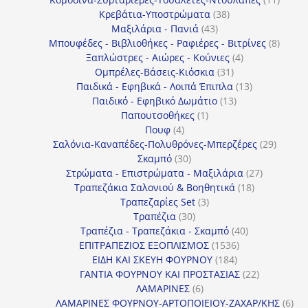
38
προϊόν
Κρεβάτια-Υποστρώματα
38
43
προϊόντα
Μαξιλάρια - Πανιά
43
προϊόντα
8
Μπουφέδες - Βιβλιοθήκες - Ραφιέρες - Βιτρίνες
8
4
προϊό
Ξαπλώστρες - Αιώρες - Κούνιες
4
31
προϊόντα
Ομπρέλες-Βάσεις-Κιόσκια
31
προϊόντα
13
Παιδικά - Εφηβικά - Λοιπά Έπιπλα
13
13
προϊόντα
Παιδικό - Εφηβικό Δωμάτιο
13
1
προϊόντα
Παπουτσοθήκες
1
4
προϊόν
Πουφ
4
προϊόντα
29
Σαλόνια-Καναπέδες-Πολυθρόνες-Μπερζέρες
29
30
προϊόν
Σκαμπό
30
προϊόντα
27
Στρώματα - Επιστρώματα - Μαξιλάρια
27
18
προϊόντα
Τραπεζάκια Σαλονιού & Βοηθητικά
18
3
προϊόντα
Τραπεζαρίες Set
3
30
προϊόντα
Τραπέζια
30
προϊόντα
40
Τραπέζια - Τραπεζάκια - Σκαμπό
40
1536
προϊόντα
ΕΠΙΤΡΑΠΕΖΙΟΣ ΕΞΟΠΛΙΣΜΟΣ
1536
184
προϊόντα
ΕΙΔΗ ΚΑΙ ΣΚΕΥΗ ΦΟΥΡΝΟΥ
184
προϊόντα
22
ΓΑΝΤΙΑ ΦΟΥΡΝΟΥ ΚΑΙ ΠΡΟΣΤΑΣΙΑΣ
22
6
προϊόντα
ΛΑΜΑΡΙΝΕΣ
6
προϊόντα
6
ΛΑΜΑΡΙΝΕΣ ΦΟΥΡΝΟΥ-ΑΡΤΟΠΟΙΕΙΟΥ-ΖΑΧΑΡ/ΚΗΣ
6