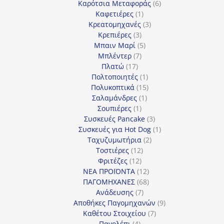
προϊόντα
6
Καρότσια Μεταφοράς
6
1
προϊόντα
Καφετιέρες
1
προϊόν
3
Κρεατομηχανές
3
3
προϊόντα
Κρεπιέρες
3
προϊόντα
5
Μπαιν Μαρί
5
7
προϊόντα
Μπλέντερ
7
17
προϊόντα
Πλατώ
17
προϊόντα
1
Πολτοποιητές
1
προϊόν
15
Πολυκοπτικά
15
1
προϊόντα
Σαλαμάνδρες
1
1
προϊόν
Σουπιέρες
1
προϊόν
3
Συσκευές Pancake
3
προϊόντα
1
Συσκευές για Hot Dog
1
2
προϊόν
Ταχυζυμωτήρια
2
12
προϊόντα
Τοστιέρες
12
12
προϊόντα
Φριτέζες
12
προϊόντα
12
ΝΕΑ ΠΡΟΪΟΝΤΑ
12
προϊόντα
68
ΠΑΓΟΜΗΧΑΝΕΣ
68
7
προϊόντα
Ανάδευσης
7
προϊόντα
9
Αποθήκες Παγομηχανών
9
7
προϊόντα
Καθέτου Στοιχείου
7
4
προϊόντα
Παγολέπι
4