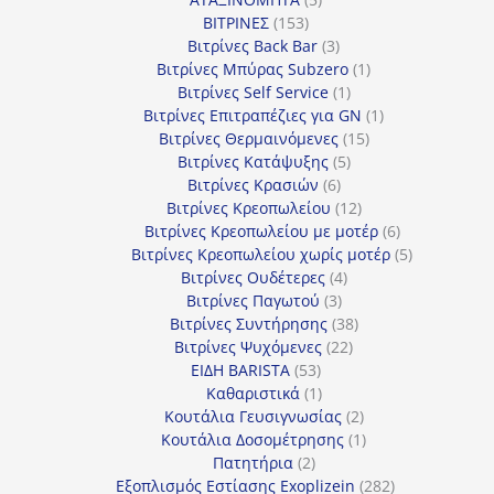
153
προϊόντα
ΒΙΤΡΙΝΕΣ
153
προϊόντα
3
Βιτρίνες Back Bar
3
προϊόντα
1
Βιτρίνες Mπύρας Subzero
1
1
προϊόν
Βιτρίνες Self Service
1
προϊόν
1
Βιτρίνες Επιτραπέζιες για GN
1
15
προϊόν
Βιτρίνες Θερμαινόμενες
15
5
προϊόντα
Βιτρίνες Κατάψυξης
5
6
προϊόντα
Βιτρίνες Κρασιών
6
προϊόντα
12
Βιτρίνες Κρεοπωλείου
12
προϊόντα
6
Βιτρίνες Κρεοπωλείου με μοτέρ
6
προϊόντα
5
Βιτρίνες Κρεοπωλείου χωρίς μοτέρ
5
4
προϊόντα
Βιτρίνες Ουδέτερες
4
3
προϊόντα
Βιτρίνες Παγωτού
3
προϊόντα
38
Βιτρίνες Συντήρησης
38
22
προϊόντα
Βιτρίνες Ψυχόμενες
22
53
προϊόντα
ΕΙΔΗ BARISTA
53
προϊόντα
1
Καθαριστικά
1
προϊόν
2
Κουτάλια Γευσιγνωσίας
2
προϊόντα
1
Κουτάλια Δοσομέτρησης
1
2
προϊόν
Πατητήρια
2
προϊόντα
282
Εξοπλισμός Εστίασης Exoplizein
282