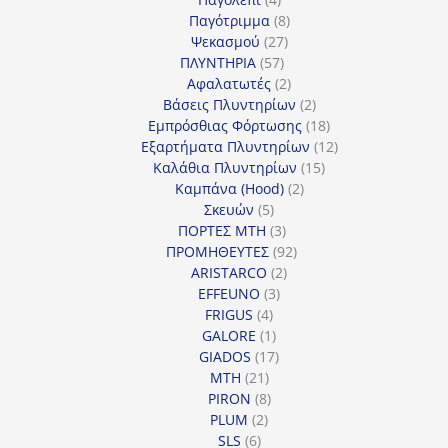
προϊόντα
8
Παγότριμμα
8
27
προϊόντα
Ψεκασμού
27
57
προϊόντα
ΠΛΥΝΤΗΡΙΑ
57
προϊόντα
2
Αφαλατωτές
2
προϊόντα
2
Βάσεις Πλυντηρίων
2
προϊόντα
18
Εμπρόσθιας Φόρτωσης
18
προϊόντα
12
Εξαρτήματα Πλυντηρίων
12
15
προϊόντα
Καλάθια Πλυντηρίων
15
2
προϊόντα
Καμπάνα (Hood)
2
5
προϊόντα
Σκευών
5
προϊόντα
3
ΠΟΡΤΕΣ MTH
3
προϊόντα
92
ΠΡΟΜΗΘΕΥΤΕΣ
92
2
προϊόντα
ARISTARCO
2
3
προϊόντα
EFFEUNO
3
4
προϊόντα
FRIGUS
4
προϊόντα
1
GALORE
1
προϊόν
17
GIADOS
17
21
προϊόντα
MTH
21
προϊόντα
8
PIRON
8
2
προϊόντα
PLUM
2
6
προϊόντα
SLS
6