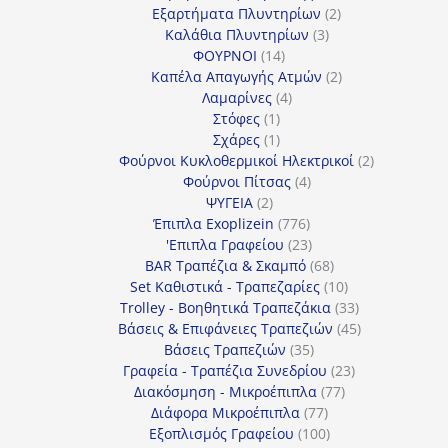
προϊόν
2
Εξαρτήματα Πλυντηρίων
2
3
προϊόντα
Καλάθια Πλυντηρίων
3
14
προϊόντα
ΦΟΥΡΝΟΙ
14
προϊόντα
2
Καπέλα Απαγωγής Ατμών
2
4
προϊόντα
Λαμαρίνες
4
1
προϊόντα
Στόφες
1
προϊόν
1
Σχάρες
1
προϊόν
2
Φούρνοι Κυκλοθερμικοί Ηλεκτρικοί
2
4
προϊόντα
Φούρνοι Πίτσας
4
2
προϊόντα
ΨΥΓΕΙΑ
2
προϊόντα
776
Έπιπλα Exoplizein
776
προϊόντα
23
'Επιπλα Γραφείου
23
προϊόντα
68
BAR Τραπέζια & Σκαμπό
68
προϊόντα
10
Set Καθιστικά - Τραπεζαρίες
10
προϊόντα
33
Trolley - Βοηθητικά Τραπεζάκια
33
προϊόντα
45
Βάσεις & Επιφάνειες Τραπεζιών
45
35
προϊόντα
Βάσεις Τραπεζιών
35
προϊόντα
23
Γραφεία - Τραπέζια Συνεδρίου
23
77
προϊόντα
Διακόσμηση - Μικροέπιπλα
77
77
προϊόντα
Διάφορα Μικροέπιπλα
77
προϊόντα
100
Εξοπλισμός Γραφείου
100