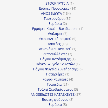
1
προϊόν
STOCK ΨΥΓΕΙΑ
1
προϊόν
14
Ειδικές Προσφορές
14
134
προϊόντα
ΑΝΟΞΕΙΔΩΤΑ
134
προϊόντα
32
Γαστρονόμοι
32
2
προϊόντα
Ερμάρια
2
προϊόντα
1
Ερμάρια Καφέ | Bar Stations
1
7
προϊόν
Θάλαμοι
7
προϊόντα
5
Θερμαντικά ραφιού
5
18
προϊόντα
Λάντζες
18
προϊόντα
1
Λεκανάκια Παγωτού
1
3
προϊόν
Λιποσυλλέκτες
3
προϊόντα
1
Πάγκοι Κατάψυξης
1
προϊόν
1
Πάγκοι Ψυγεία Σαλατών
1
προϊόν
6
Πάγκοι Ψυγεία Συντήρησης
6
1
προϊόντα
Ποτηριέρες
1
προϊόν
4
Ράφια-Ραφιέρες
4
21
προϊόντα
Τραπέζια
21
προϊόντα
3
Τρόλεϊ Σερβιρίσματος
3
προϊόντα
37
ΑΝΟΞΕΙΔΩΤΕΣ ΚΑΤΑΣΚΕΥΕΣ
37
3
προϊόντα
Βάσεις φούρνου
3
5
προϊόντα
Ερμάρια
5