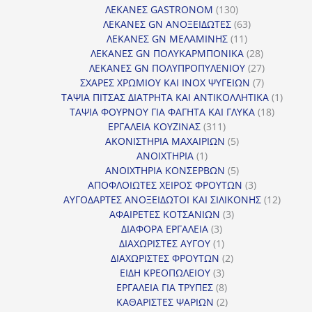
130
προ
ΛΕΚΑΝΕΣ GASTRONOM
130
προϊόντα
63
ΛΕΚΑΝΕΣ GN ΑΝΟΞΕΙΔΩΤΕΣ
63
11
προϊόντα
ΛΕΚΑΝΕΣ GN ΜΕΛΑΜΙΝΗΣ
11
προϊόντα
28
ΛΕΚΑΝΕΣ GN ΠΟΛΥΚΑΡΜΠΟΝΙΚΑ
28
προϊόντα
27
ΛΕΚΑΝΕΣ GN ΠΟΛΥΠΡΟΠΥΛΕΝΙΟΥ
27
7
προϊόντα
ΣΧΑΡΕΣ ΧΡΩΜΙΟΥ ΚΑΙ INOX ΨΥΓΕΙΩΝ
7
προϊόντα
1
ΤΑΨΙΑ ΠΙΤΣΑΣ ΔΙΑΤΡΗΤΑ ΚΑΙ ΑΝΤΙΚΟΛΛΗΤΙΚΑ
1
18
προϊόν
ΤΑΨΙΑ ΦΟΥΡΝΟΥ ΓΙΑ ΦΑΓΗΤΑ ΚΑΙ ΓΛΥΚΑ
18
311
προϊόντ
ΕΡΓΑΛΕΙΑ ΚΟΥΖΙΝΑΣ
311
προϊόντα
5
ΑΚΟΝΙΣΤΗΡΙΑ ΜΑΧΑΙΡΙΩΝ
5
1
προϊόντα
ΑΝΟΙΧΤΗΡΙΑ
1
προϊόν
5
ΑΝΟΙΧΤΗΡΙΑ ΚΟΝΣΕΡΒΩΝ
5
προϊόντα
3
ΑΠΟΦΛΟΙΩΤΕΣ ΧΕΙΡΟΣ ΦΡΟΥΤΩΝ
3
προϊόντα
12
ΑΥΓΟΔΑΡΤΕΣ ΑΝΟΞΕΙΔΩΤΟΙ ΚΑΙ ΣΙΛΙΚΟΝΗΣ
12
3
προϊόν
ΑΦΑΙΡΕΤΕΣ ΚΟΤΣΑΝΙΩΝ
3
3
προϊόντα
ΔΙΑΦΟΡΑ ΕΡΓΑΛΕΙΑ
3
προϊόντα
1
ΔΙΑΧΩΡΙΣΤΕΣ ΑΥΓΟΥ
1
προϊόν
2
ΔΙΑΧΩΡΙΣΤΕΣ ΦΡΟΥΤΩΝ
2
3
προϊόντα
ΕΙΔΗ ΚΡΕΟΠΩΛΕΙΟΥ
3
προϊόντα
8
ΕΡΓΑΛΕΙΑ ΓΙΑ ΤΡΥΠΕΣ
8
προϊόντα
2
ΚΑΘΑΡΙΣΤΕΣ ΨΑΡΙΩΝ
2