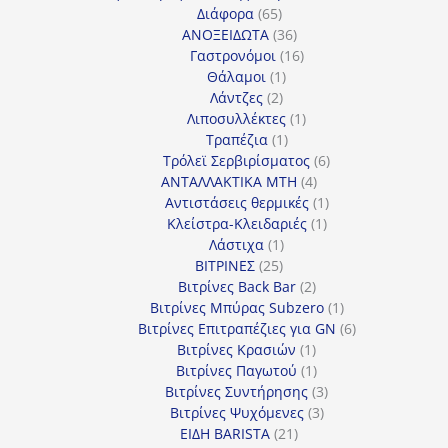
65
προϊόντα
Διάφορα
65
προϊόντα
36
ΑΝΟΞΕΙΔΩΤΑ
36
προϊόντα
16
Γαστρονόμοι
16
1
προϊόντα
Θάλαμοι
1
2
προϊόν
Λάντζες
2
προϊόντα
1
Λιποσυλλέκτες
1
1
προϊόν
Τραπέζια
1
προϊόν
6
Τρόλεϊ Σερβιρίσματος
6
4
προϊόντα
ΑΝΤΑΛΛΑΚΤΙΚΑ MTH
4
προϊόντα
1
Αντιστάσεις θερμικές
1
1
προϊόν
Κλείστρα-Κλειδαριές
1
1
προϊόν
Λάστιχα
1
25
προϊόν
ΒΙΤΡΙΝΕΣ
25
προϊόντα
2
Βιτρίνες Back Bar
2
προϊόντα
1
Βιτρίνες Mπύρας Subzero
1
προϊόν
6
Βιτρίνες Επιτραπέζιες για GN
6
1
προϊόντα
Βιτρίνες Κρασιών
1
προϊόν
1
Βιτρίνες Παγωτού
1
προϊόν
3
Βιτρίνες Συντήρησης
3
3
προϊόντα
Βιτρίνες Ψυχόμενες
3
21
προϊόντα
ΕΙΔΗ BARISTA
21