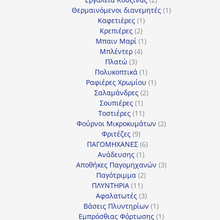
προϊόντα
1
Θερμαινόμενοι διανεμητές
1
1
προϊόν
Καφετιέρες
1
2
προϊόν
Κρεπιέρες
2
προϊόντα
1
Μπαιν Μαρί
1
4
προϊόν
Μπλέντερ
4
3
προϊόντα
Πλατώ
3
προϊόντα
1
Πολυκοπτικά
1
προϊόν
1
Ραφιέρες Χρωμίου
1
2
προϊόν
Σαλαμάνδρες
2
1
προϊόντα
Σουπιέρες
1
προϊόν
11
Τοστιέρες
11
προϊόντα
2
Φούρνοι Μικροκυμάτων
2
9
προϊόντα
Φριτέζες
9
προϊόντα
6
ΠΑΓΟΜΗΧΑΝΕΣ
6
1
προϊόντα
Ανάδευσης
1
προϊόν
3
Αποθήκες Παγομηχανών
3
2
προϊόντα
Παγότριμμα
2
11
προϊόντα
ΠΛΥΝΤΗΡΙΑ
11
προϊόντα
3
Αφαλατωτές
3
προϊόντα
1
Βάσεις Πλυντηρίων
1
προϊόν
1
Εμπρόσθιας Φόρτωσης
1