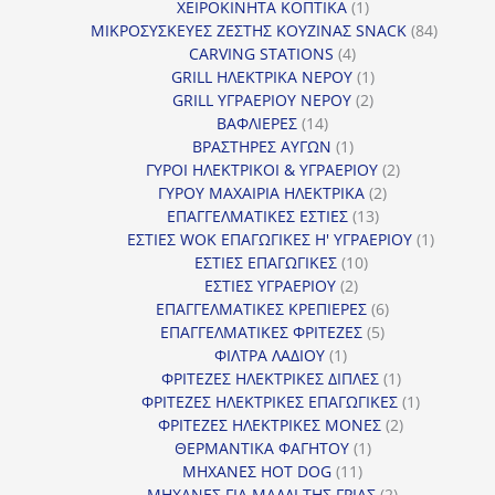
προϊόν
1
ΧΕΙΡΟΚΙΝΗΤΑ ΚΟΠΤΙΚΑ
1
προϊόν
84
ΜΙΚΡΟΣΥΣΚΕΥΕΣ ΖΕΣΤΗΣ ΚΟΥΖΙΝΑΣ SNACK
84
4
προϊόντ
CARVING STATIONS
4
προϊόντα
1
GRILL ΗΛΕΚΤΡΙΚΑ ΝΕΡΟΥ
1
2
προϊόν
GRILL ΥΓΡΑΕΡΙΟΥ ΝΕΡΟΥ
2
14
προϊόντα
ΒΑΦΛΙΕΡΕΣ
14
προϊόντα
1
ΒΡΑΣΤΗΡΕΣ ΑΥΓΩΝ
1
προϊόν
2
ΓΥΡΟΙ ΗΛΕΚΤΡΙΚΟΙ & ΥΓΡΑΕΡΙΟΥ
2
2
προϊόντα
ΓΥΡΟΥ ΜΑΧΑΙΡΙΑ ΗΛΕΚΤΡΙΚΑ
2
13
προϊόντα
ΕΠΑΓΓΕΛΜΑΤΙΚΕΣ ΕΣΤΙΕΣ
13
προϊόντα
1
ΕΣΤΙΕΣ WOK ΕΠΑΓΩΓΙΚΕΣ Η' ΥΓΡΑΕΡΙΟΥ
1
10
προϊόν
ΕΣΤΙΕΣ ΕΠΑΓΩΓΙΚΕΣ
10
2
προϊόντα
ΕΣΤΙΕΣ ΥΓΡΑΕΡΙΟΥ
2
προϊόντα
6
ΕΠΑΓΓΕΛΜΑΤΙΚΕΣ ΚΡΕΠΙΕΡΕΣ
6
5
προϊόντα
ΕΠΑΓΓΕΛΜΑΤΙΚΕΣ ΦΡΙΤΕΖΕΣ
5
1
προϊόντα
ΦΙΛΤΡΑ ΛΑΔΙΟΥ
1
προϊόν
1
ΦΡΙΤΕΖΕΣ ΗΛΕΚΤΡΙΚΕΣ ΔΙΠΛΕΣ
1
προϊόν
1
ΦΡΙΤΕΖΕΣ ΗΛΕΚΤΡΙΚΕΣ ΕΠΑΓΩΓΙΚΕΣ
1
2
προϊόν
ΦΡΙΤΕΖΕΣ ΗΛΕΚΤΡΙΚΕΣ ΜΟΝΕΣ
2
1
προϊόντα
ΘΕΡΜΑΝΤΙΚΑ ΦΑΓΗΤΟΥ
1
11
προϊόν
ΜΗΧΑΝΕΣ HOT DOG
11
προϊόντα
2
ΜΗΧΑΝΕΣ ΓΙΑ ΜΑΛΛΙ ΤΗΣ ΓΡΙΑΣ
2