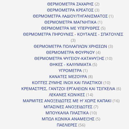
2
προϊόν
ΘΕΡΜΟΜΕΤΡΑ ΖΑΧΑΡΗΣ
2
προϊόντα
3
ΘΕΡΜΟΜΕΤΡΑ ΚΡΕΑΤΟΣ
3
προϊόντα
1
ΘΕΡΜΟΜΕΤΡΑ ΛΑΔΙΟΥ/ΤΗΓΑΝΙΣΜΑΤΟΣ
1
1
προϊόν
ΘΕΡΜΟΜΕΤΡΑ ΜΑΓΝΗΤΙΚΑ
1
προϊόν
5
ΘΕΡΜΟΜΕΤΡΑ ΜΕ ΥΠΕΡΥΘΡΕΣ
5
προϊόντα
ΘΕΡΜΟΜΕΤΡΑ ΠΗΡΟΥΝΕΣ - ΚΟΥΤΑΛΕΣ - ΣΠΑΤΟΥΛΕΣ
3
3
προϊόντα
3
ΘΕΡΜΟΜΕΤΡΑ ΠΟΛΛΑΠΛΩΝ ΧΡΗΣΕΩΝ
3
4
προϊόντ
ΘΕΡΜΟΜΕΤΡΑ ΦΟΥΡΝΟΥ
4
προϊόντα
10
ΘΕΡΜΟΜΕΤΡΑ ΨΥΓΕΙΟΥ-ΚΑΤΑΨΥΞΗΣ
10
5
προϊόντα
ΘΗΚΕΣ - ΚΑΛΥΜΜΑΤΑ
5
1
προϊόντα
ΥΓΡΟΜΕΤΡΑ
1
προϊόν
8
ΚΑΝΑΤΕΣ ΜΕΖΟΥΡΑ
8
προϊόντα
10
ΚΟΠΤΕΣ ΖΥΜΗΣ INOX ΚΑΙ ΠΛΑΣΤΙΚΟΙ
10
προϊόντα
6
ΚΡΕΜΑΣΤΡΕΣ, ΓΑΝΤΖΟΙ ΕΡΓΑΛΕΙΩΝ ΚΑΙ ΤΣΙΓΚΕΛΙΑ
6
14
προϊ
ΛΕΚΑΝΕΣ ΚΩΝΙΚΕΣ
14
προϊόντα
16
ΜΑΡΜΙΤΕΣ ΑΝΟΞΕΙΔΩΤΕΣ ΜΕ Η' ΧΩΡΙΣ ΚΑΠΑΚΙ
16
7
προϊ
ΜΠΑΣΙΝΕΣ ΑΝΟΞΕΙΔΩΤΕΣ
7
10
προϊόντα
ΜΠΟΥΚΑΛΙΑ ΠΛΑΣΤΙΚΑ
10
προϊόντα
5
ΜΠΩΛ ΚΩΝΙΚΑ ΑΝΑΜΕΙΞΗΣ
5
56
προϊόντα
ΠΑΕΛΙΕΡΕΣ
56