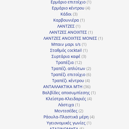
προϊόντα
1
Ερμάριο επιτοίχιο
1
4
προϊόν
Ερμάριο κέντρου
4
3
προϊόντα
Κάδοι
3
προϊόντα
1
Καρβουνιέρα
1
1
προϊόν
ΛΑΝΤΖΕΣ
1
προϊόν
1
ΛΑΝΤΖΕΣ ΑΝΟΙΧΤΕΣ
1
προϊόν
1
ΛΑΝΤΖΕΣ ΑΝΟΙΧΤΕΣ ΜΟΝΕΣ
1
1
προϊόν
Μπαιν μαρι s/s
1
προϊόν
1
Σταθμός cocktail
1
3
προϊόν
Συρτάρια καφέ
3
12
προϊόντα
Τραπέζια
12
προϊόντα
2
Τραπέζι απλύτων
2
προϊόντα
6
Τραπέζι επιτοίχιο
6
4
προϊόντα
Τραπέζι κέντρου
4
προϊόντα
36
ΑΝΤΑΛΛΑΚΤΙΚΑ MTH
36
προϊόντα
1
Βαλβίδες αποσυμπίεσης
1
4
προϊόν
Κλείστρα-Κλειδαριές
4
1
προϊόντα
Λάστιχα
1
προϊόν
2
Μεντεσέδες
2
προϊόντα
4
Ράουλα-Πλαστικά μέρη
4
1
προϊόντα
Υγειονομικές γωνίες
1
5
προϊόν
ΑΤΑΞΙΝΟΜΗΤΑ
5