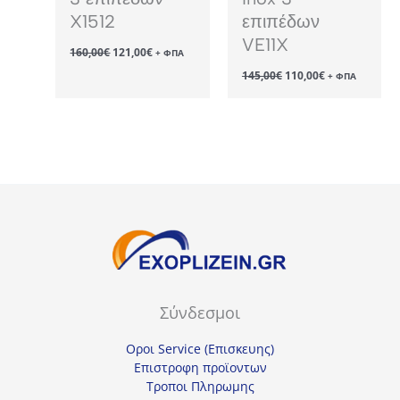
X1512
επιπέδων
VE11X
Original
Η
160,00
€
121,00
€
+ ΦΠΑ
price
τρέχουσα
Original
Η
145,00
€
110,00
€
was:
τιμή
+ ΦΠΑ
price
τρέχουσα
160,00€.
είναι:
was:
τιμή
121,00€.
145,00€.
είναι:
110,00€.
Σύνδεσμοι
Οροι Service (Επισκευης)
Επιστροφη προϊοντων
Τροποι Πληρωμης