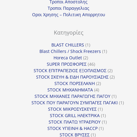
Τροποι Αποστολης
Τροποι Παραγγελιας
Οροι Χρησης – Πολιτικη Απορρητου
Κατηγορίες
1
BLAST CHILLERS
1
προϊόν
1
Blast Chillers / Shock Freezers
1
2
προϊόν
Horeca Outlet
2
προϊόντα
46
SUPER ΠΡΟΣΦΟΡΕΣ
46
προϊόντα
2
STOCK ΕΠΙΤΡΑΠΕΖΙΟΣ ΕΞΟΠΛΙΣΜΟΣ
2
προϊόντα
2
STOCK ΣΚΕΥΗ & ΕΙΔΗ ΠΑΡΟΥΣΙΑΣΗΣ
2
2
προϊόντα
STOCK ΠΟΡΣΕΛΑΝΗ
2
4
προϊόντα
STOCK ΜΗΧΑΝΗΜΑΤΑ
4
προϊόντα
1
STOCK ΜΗΧΑΝΕΣ ΠΑΡΑΓΩΓΗΣ ΠΑΓΟΥ
1
προϊόν
1
STOCK ΠΟΥ ΠΑΡΑΓΟΥΝ ΣΥΜΠΑΓΕΣ ΠΑΓΑΚΙ
1
1
προϊόν
STOCK ΜΙΚΡΟΣΥΣΚΕΥΕΣ
1
προϊόν
1
STOCK GRILL ΗΛΕΚΤΡΙΚΑ
1
προϊόν
1
STOCK ΠΛΑΤΩ ΥΓΡΑΕΡΙΟΥ
1
1
προϊόν
STOCK ΥΓΙΕΙΝΗ & HACCP
1
1
προϊόν
STOCK ΒΡΥΣΕΣ
1