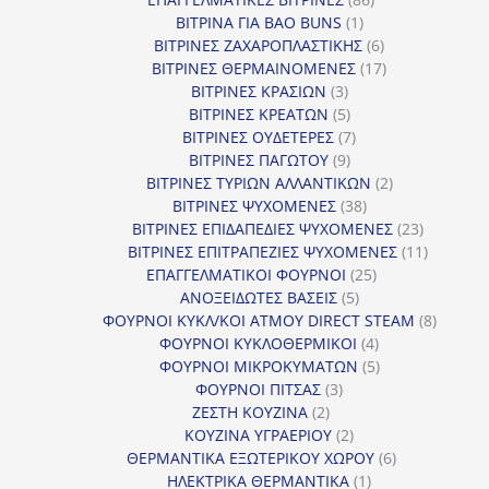
1
προϊόντα
ΒΙΤΡΙΝΑ ΓΙΑ BAO BUNS
1
προϊόν
6
ΒΙΤΡΙΝΕΣ ΖΑΧΑΡΟΠΛΑΣΤΙΚΗΣ
6
προϊόντα
17
ΒΙΤΡΙΝΕΣ ΘΕΡΜΑΙΝΟΜΕΝΕΣ
17
3
προϊόντα
ΒΙΤΡΙΝΕΣ ΚΡΑΣΙΩΝ
3
προϊόντα
5
ΒΙΤΡΙΝΕΣ ΚΡΕΑΤΩΝ
5
προϊόντα
7
ΒΙΤΡΙΝΕΣ ΟΥΔΕΤΕΡΕΣ
7
9
προϊόντα
ΒΙΤΡΙΝΕΣ ΠΑΓΩΤΟΥ
9
προϊόντα
2
ΒΙΤΡΙΝΕΣ ΤΥΡΙΩΝ ΑΛΛΑΝΤΙΚΩΝ
2
38
προϊόντα
ΒΙΤΡΙΝΕΣ ΨΥΧΟΜΕΝΕΣ
38
προϊόντα
23
ΒΙΤΡΙΝΕΣ ΕΠΙΔΑΠΕΔΙΕΣ ΨΥΧΟΜΕΝΕΣ
23
προϊόντα
11
ΒΙΤΡΙΝΕΣ ΕΠΙΤΡΑΠΕΖΙΕΣ ΨΥΧΟΜΕΝΕΣ
11
25
προϊόντ
ΕΠΑΓΓΕΛΜΑΤΙΚΟΙ ΦΟΥΡΝΟΙ
25
5
προϊόντα
ΑΝΟΞΕΙΔΩΤΕΣ ΒΑΣΕΙΣ
5
προϊόντα
8
ΦΟΥΡΝΟΙ ΚΥΚΛ/ΚΟΙ ΑΤΜΟΥ DIRECT STEAM
8
4
προϊόν
ΦΟΥΡΝΟΙ ΚΥΚΛΟΘΕΡΜΙΚΟΙ
4
προϊόντα
5
ΦΟΥΡΝΟΙ ΜΙΚΡΟΚΥΜΑΤΩΝ
5
3
προϊόντα
ΦΟΥΡΝΟΙ ΠΙΤΣΑΣ
3
2
προϊόντα
ΖΕΣΤΗ ΚΟΥΖΙΝΑ
2
προϊόντα
2
ΚΟΥΖΙΝΑ ΥΓΡΑΕΡΙΟΥ
2
προϊόντα
6
ΘΕΡΜΑΝΤΙΚΑ ΕΞΩΤΕΡΙΚΟΥ ΧΩΡΟΥ
6
1
προϊόντα
ΗΛΕΚΤΡΙΚΑ ΘΕΡΜΑΝΤΙΚΑ
1