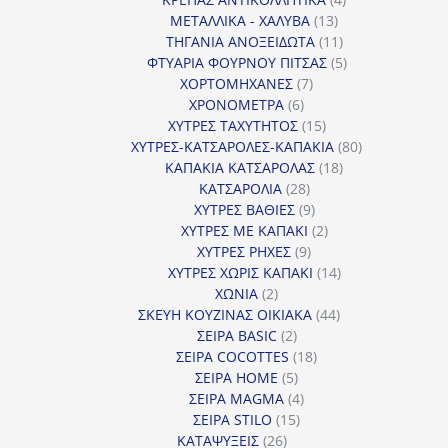
13
προϊόντα
ΜΕΤΑΛΛΙΚΑ - ΧΑΛΥΒΑ
13
προϊόντα
11
ΤΗΓΑΝΙΑ ΑΝΟΞΕΙΔΩΤΑ
11
προϊόντα
5
ΦΤΥΑΡΙΑ ΦΟΥΡΝΟΥ ΠΙΤΣΑΣ
5
7
προϊόντα
ΧΟΡΤΟΜΗΧΑΝΕΣ
7
6
προϊόντα
ΧΡΟΝΟΜΕΤΡΑ
6
προϊόντα
15
ΧΥΤΡΕΣ ΤΑΧΥΤΗΤΟΣ
15
προϊόντα
80
ΧΥΤΡΕΣ-ΚΑΤΣΑΡΟΛΕΣ-ΚΑΠΑΚΙΑ
80
18
προϊόντα
ΚΑΠΑΚΙΑ ΚΑΤΣΑΡΟΛΑΣ
18
28
προϊόντα
ΚΑΤΣΑΡΟΛΙΑ
28
προϊόντα
9
ΧΥΤΡΕΣ ΒΑΘΙΕΣ
9
προϊόντα
2
ΧΥΤΡΕΣ ΜΕ ΚΑΠΑΚΙ
2
9
προϊόντα
ΧΥΤΡΕΣ ΡΗΧΕΣ
9
προϊόντα
14
ΧΥΤΡΕΣ ΧΩΡΙΣ ΚΑΠΑΚΙ
14
2
προϊόντα
ΧΩΝΙΑ
2
προϊόντα
44
ΣΚΕΥΗ ΚΟΥΖΙΝΑΣ ΟΙΚΙΑΚΑ
44
2
προϊόντα
ΣΕΙΡΑ BASIC
2
προϊόντα
18
ΣΕΙΡΑ COCOTTES
18
5
προϊόντα
ΣΕΙΡΑ HOME
5
προϊόντα
4
ΣΕΙΡΑ MAGMA
4
15
προϊόντα
ΣΕΙΡΑ STILO
15
26
προϊόντα
ΚΑΤΑΨΥΞΕΙΣ
26