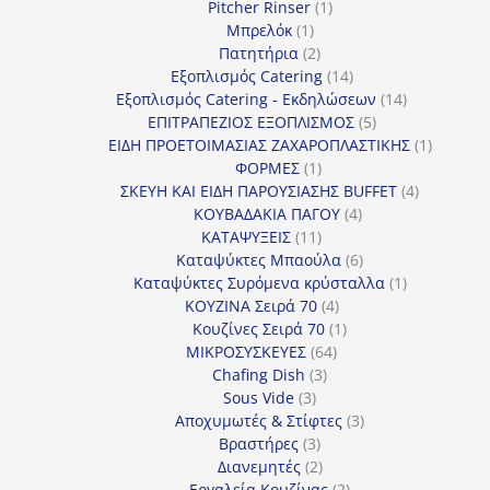
προϊόντα
1
Pitcher Rinser
1
1
προϊόν
Μπρελόκ
1
προϊόν
2
Πατητήρια
2
προϊόντα
14
Εξοπλισμός Catering
14
προϊόντα
14
Εξοπλισμός Catering - Εκδηλώσεων
14
5
προϊόντα
ΕΠΙΤΡΑΠΕΖΙΟΣ ΕΞΟΠΛΙΣΜΟΣ
5
προϊόντα
1
ΕΙΔΗ ΠΡΟΕΤΟΙΜΑΣΙΑΣ ΖΑΧΑΡΟΠΛΑΣΤΙΚΗΣ
1
1
προϊόν
ΦΟΡΜΕΣ
1
προϊόν
4
ΣΚΕΥΗ ΚΑΙ ΕΙΔΗ ΠΑΡΟΥΣΙΑΣΗΣ BUFFET
4
4
προϊόντα
ΚΟΥΒΑΔΑΚΙΑ ΠΑΓΟΥ
4
11
προϊόντα
ΚΑΤΑΨΥΞΕΙΣ
11
προϊόντα
6
Καταψύκτες Μπαούλα
6
προϊόντα
1
Καταψύκτες Συρόμενα κρύσταλλα
1
4
προϊόν
ΚΟΥΖΙΝΑ Σειρά 70
4
προϊόντα
1
Κουζίνες Σειρά 70
1
64
προϊόν
ΜΙΚΡΟΣΥΣΚΕΥΕΣ
64
3
προϊόντα
Chafing Dish
3
3
προϊόντα
Sous Vide
3
προϊόντα
3
Αποχυμωτές & Στίφτες
3
3
προϊόντα
Βραστήρες
3
προϊόντα
2
Διανεμητές
2
προϊόντα
2
Εργαλεία Κουζίνας
2