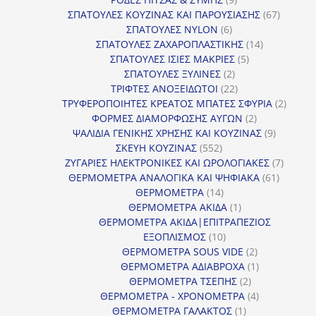
προϊόντα
67
ΣΠΑΤΟΥΛΕΣ ΚΟΥΖΙΝΑΣ ΚΑΙ ΠΑΡΟΥΣΙΑΣΗΣ
67
6
προϊόντ
ΣΠΑΤΟΥΛΕΣ NYLON
6
προϊόντα
14
ΣΠΑΤΟΥΛΕΣ ΖΑΧΑΡΟΠΛΑΣΤΙΚΗΣ
14
5
προϊόντα
ΣΠΑΤΟΥΛΕΣ ΙΣΙΕΣ ΜΑΚΡΙΕΣ
5
2
προϊόντα
ΣΠΑΤΟΥΛΕΣ ΞΥΛΙΝΕΣ
2
προϊόντα
22
ΤΡΙΦΤΕΣ ΑΝΟΞΕΙΔΩΤΟΙ
22
προϊόντα
2
ΤΡΥΦΕΡΟΠΟΙΗΤΕΣ ΚΡΕΑΤΟΣ ΜΠΑΤΕΣ ΣΦΥΡΙΑ
2
2
προϊόν
ΦΟΡΜΕΣ ΔΙΑΜΟΡΦΩΣΗΣ ΑΥΓΩΝ
2
προϊόντα
9
ΨΑΛΙΔΙΑ ΓΕΝΙΚΗΣ ΧΡΗΣΗΣ ΚΑΙ ΚΟΥΖΙΝΑΣ
9
552
προϊόντα
ΣΚΕΥΗ ΚΟΥΖΙΝΑΣ
552
προϊόντα
7
ΖΥΓΑΡΙΕΣ ΗΛΕΚΤΡΟΝΙΚΕΣ ΚΑΙ ΩΡΟΛΟΓΙΑΚΕΣ
7
61
προϊόν
ΘΕΡΜΟΜΕΤΡΑ ΑΝΑΛΟΓΙΚΑ ΚΑΙ ΨΗΦΙΑΚΑ
61
14
προϊόντ
ΘΕΡΜΟΜΕΤΡΑ
14
προϊόντα
1
ΘΕΡΜΟΜΕΤΡΑ ΑΚΙΔΑ
1
προϊόν
ΘΕΡΜΟΜΕΤΡΑ ΑΚΙΔΑ|ΕΠΙΤΡΑΠΕΖΙΟΣ
10
ΕΞΟΠΛΙΣΜΟΣ
10
προϊόντα
2
ΘΕΡΜΟΜΕΤΡΑ SOUS VIDE
2
προϊόντα
1
ΘΕΡΜΟΜΕΤΡΑ ΑΔΙΑΒΡΟΧΑ
1
2
προϊόν
ΘΕΡΜΟΜΕΤΡΑ ΤΣΕΠΗΣ
2
προϊόντα
4
ΘΕΡΜΟΜΕΤΡΑ - ΧΡΟΝΟΜΕΤΡΑ
4
1
προϊόντα
ΘΕΡΜΟΜΕΤΡΑ ΓΑΛΑΚΤΟΣ
1