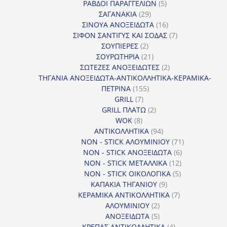
προϊόντα
5
ΡΑΒΔΟΙ ΠΑΡΑΓΓΕΛΙΩΝ
5
29
προϊόντα
ΣΑΓΑΝΑΚΙΑ
29
προϊόντα
16
ΣΙΝΟΥΑ ΑΝΟΞΕΙΔΩΤΑ
16
προϊόντα
7
ΣΙΦΟΝ ΣΑΝΤΙΓΥΣ ΚΑΙ ΣΟΔΑΣ
7
2
προϊόντα
ΣΟΥΠΙΕΡΕΣ
2
προϊόντα
21
ΣΟΥΡΩΤΗΡΙΑ
21
προϊόντα
2
ΣΩΤΕΖΕΣ ΑΝΟΞΕΙΔΩΤΕΣ
2
προϊόντα
ΤΗΓΑΝΙΑ ΑΝΟΞΕΙΔΩΤΑ-ΑΝΤΙΚΟΛΛΗΤΙΚΑ-ΚΕΡΑΜΙΚΑ-
155
ΠΕΤΡΙΝΑ
155
7
προϊόντα
GRILL
7
προϊόντα
2
GRILL ΠΛΑΤΩ
2
8
προϊόντα
WOK
8
προϊόντα
94
ΑΝΤΙΚΟΛΛΗΤΙΚΑ
94
προϊόντα
71
NON - STICK ΑΛΟΥΜΙΝΙΟΥ
71
6
προϊόντα
NON - STICK ΑΝΟΞΕΙΔΩΤΑ
6
12
προϊόντα
NON - STICK ΜΕΤΑΛΛΙΚΑ
12
5
προϊόντα
NON - STICK ΟΙΚΟΛΟΓΙΚΑ
5
9
προϊόντα
ΚΑΠΑΚΙΑ ΤΗΓΑΝΙΟΥ
9
προϊόντα
7
ΚΕΡΑΜΙΚΑ ΑΝΤΙΚΟΛΛΗΤΙΚΑ
7
2
προϊόντα
ΑΛΟΥΜΙΝΙΟΥ
2
προϊόντα
5
ΑΝΟΞΕΙΔΩΤΑ
5
προϊόντα
4
ΚΡΕΠΑΣ ΑΝΤΙΚΟΛΛΗΤΙΚΑ
4