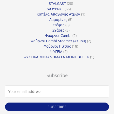
προϊόντα
28
STALGAST
28
66
προϊόντα
ΦΟΥΡΝΟΙ
66
προϊόντα
1
Καπέλα Απαγωγής Ατμών
1
5
προϊόν
Λαμαρίνες
5
6
προϊόντα
Στόφες
6
προϊόντα
3
Σχάρες
3
προϊόντα
2
Φούρνοι Combi
2
προϊόντα
2
Φούρνοι Combi Steamer (Ατμού)
2
18
προϊόντα
Φούρνοι Πίτσας
18
2
προϊόντα
ΨΥΓΕΙΑ
2
προϊόντα
1
ΨΥΚΤΙΚΑ ΜΗΧΑΝΗΜΑΤΑ MONOBLOCK
1
προϊόν
Subscribe
SUBSCRIBE